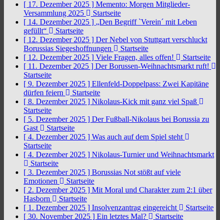
[ 17. Dezember 2025 ]
Memento: Morgen Mitglieder-
Versammlung 2025
Startseite
[ 14. Dezember 2025 ]
„Den Begriff `Verein´ mit Leben
gefüllt“
Startseite
[ 12. Dezember 2025 ]
Der Nebel von Stuttgart verschluckt
Borussias Siegeshoffnungen
Startseite
[ 12. Dezember 2025 ]
Viele Fragen, alles offen!
Startseite
[ 11. Dezember 2025 ]
Der Borussen-Weihnachtsmarkt ruft!
Startseite
[ 9. Dezember 2025 ]
Ellenfeld-Doppelpass: Zwei Kapitäne
dürfen feiern
Startseite
[ 8. Dezember 2025 ]
Nikolaus-Kick mit ganz viel Spaß
Startseite
[ 5. Dezember 2025 ]
Der Fußball-Nikolaus bei Borussia zu
Gast
Startseite
[ 4. Dezember 2025 ]
Was auch auf dem Spiel steht
Startseite
[ 4. Dezember 2025 ]
Nikolaus-Turnier und Weihnachtsmarkt
Startseite
[ 3. Dezember 2025 ]
Borussias Not stößt auf viele
Emotionen
Startseite
[ 2. Dezember 2025 ]
Mit Moral und Charakter zum 2:1 über
Hasborn
Startseite
[ 1. Dezember 2025 ]
Insolvenzantrag eingereicht
Startseite
[ 30. November 2025 ]
Ein letztes Mal?
Startseite