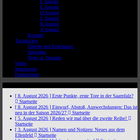
F Jugend
E Jugend
D Jugend
C Jugend
B Jugend
A Jugend
Kontakt
Tischkicker
Tabelle und Ergebnisse
Spielplan
News u. Termine
Video
Impressum
Datenschutz
News Ticker
[ 8. August 2026 ]
Erste Punkte, erste Tore in der Saarpfalz?
Startseite
[ 8. August 2026 ]
Einwurf, Abstoß, Auswechslungen: Das ist
neu in der Saison 2026/27
Startseite
[ 5. August 2026 ]
Reden wir mal über die zweite Reihe!
Startseite
[ 3. August 2026 ]
Namen und Notizen: Neues aus dem
Ellenfeld
Startseite