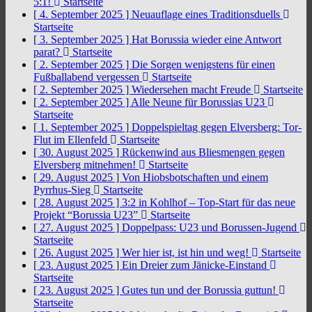
5:1!
Startseite
[ 4. September 2025 ]
Neuauflage eines Traditionsduells
Startseite
[ 3. September 2025 ]
Hat Borussia wieder eine Antwort
parat?
Startseite
[ 2. September 2025 ]
Die Sorgen wenigstens für einen
Fußballabend vergessen
Startseite
[ 2. September 2025 ]
Wiedersehen macht Freude
Startseite
[ 2. September 2025 ]
Alle Neune für Borussias U23
Startseite
[ 1. September 2025 ]
Doppelspieltag gegen Elversberg: Tor-
Flut im Ellenfeld
Startseite
[ 30. August 2025 ]
Rückenwind aus Bliesmengen gegen
Elversberg mitnehmen!
Startseite
[ 29. August 2025 ]
Von Hiobsbotschaften und einem
Pyrrhus-Sieg
Startseite
[ 28. August 2025 ]
3:2 in Kohlhof – Top-Start für das neue
Projekt “Borussia U23”
Startseite
[ 27. August 2025 ]
Doppelpass: U23 und Borussen-Jugend
Startseite
[ 26. August 2025 ]
Wer hier ist, ist hin und weg!
Startseite
[ 23. August 2025 ]
Ein Dreier zum Jänicke-Einstand
Startseite
[ 23. August 2025 ]
Gutes tun und der Borussia guttun!
Startseite