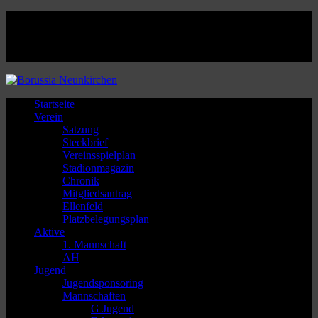
Facebook
Twitter
Instagram
Youtube
Startseite
Verein
Satzung
Steckbrief
Vereinsspielplan
Stadionmagazin
Chronik
Mitgliedsantrag
Ellenfeld
Platzbelegungsplan
Aktive
1. Mannschaft
AH
Jugend
Jugendsponsoring
Mannschaften
G Jugend