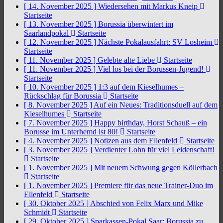
[ 14. November 2025 ]
Wiedersehen mit Markus Kneip
Startseite
[ 13. November 2025 ]
Borussia überwintert im
Saarlandpokal
Startseite
[ 12. November 2025 ]
Nächste Pokalausfahrt: SV Losheim
Startseite
[ 11. November 2025 ]
Gelebte alte Liebe
Startseite
[ 11. November 2025 ]
Viel los bei der Borussen-Jugend!
Startseite
[ 10. November 2025 ]
1:3 auf dem Kieselhumes –
Rückschlag für Borussia
Startseite
[ 8. November 2025 ]
Auf ein Neues: Traditionsduell auf dem
Kieselhumes
Startseite
[ 7. November 2025 ]
Happy birthday, Horst Schauß – ein
Borusse im Unterhemd ist 80!
Startseite
[ 4. November 2025 ]
Notizen aus dem Ellenfeld
Startseite
[ 3. November 2025 ]
Verdienter Lohn für viel Leidenschaft!
Startseite
[ 1. November 2025 ]
Mit neuem Schwung gegen Köllerbach
Startseite
[ 1. November 2025 ]
Premiere für das neue Trainer-Duo im
Ellenfeld
Startseite
[ 30. Oktober 2025 ]
Abschied von Felix Marx und Mike
Schmidt
Startseite
[ 29. Oktober 2025 ]
Sparkassen-Pokal Saar: Borussia zu