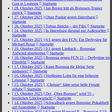
Gast in Losheim
Startseite
[ 28. Oktober 2025 ]
Jan Berger tritt als Borussen-Trainer
zurück
Startseite
[ 27. Oktober 2025 ]
Ohne Punkte gegen Jägersburg
Startseite
[ 26. Oktober 2025 ]
Tobias Jänicke – der Film
Startseite
[ 24. Oktober 2025 ]
In Jägersburg diesmal nur Außenseiter
Startseite
[ 21. Oktober 2025 ]
6:1 gegen den FCN: Ein Derbysieg für
Michael Rosar
Startseite
[ 19. Oktober 2025 ]
0:1 gegen Limbach – Borussias
Aufwind abgebremst
Startseite
[ 18. Oktober 2025 ]
Borussia gegen FCN 21 – Derbytime im
Ellenfeld
Startseite
[ 17. Oktober 2025 ]
Kann Borussia die kleine Serie
ausbauen?
Startseite
[ 16. Oktober 2025 ]
Verdienter Lohn für eine beherzte
Leistung
Startseite
[ 15. Oktober 2025 ]
„Chrissie“ hätte seine helle Freude
gehabt
Startseite
[ 15. Oktober 2025 ]
Der „Ober-Borusse“ wird 55 –
herzlichen Glückwunsch!
Startseite
[ 14. Oktober 2025 ]
Schwalbach gegen Borussia: Pokalduell
auf Augenhöhe
Startseite
[ 13. Oktober 2025 ]
6:2 gegen Hangard II – Borussias U23