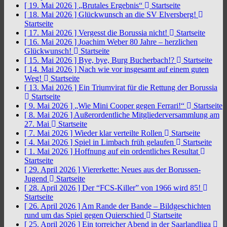
[ 19. Mai 2026 ]
„Brutales Ergebnis“
Startseite
[ 18. Mai 2026 ]
Glückwunsch an die SV Elversberg!
Startseite
[ 17. Mai 2026 ]
Vergesst die Borussia nicht!
Startseite
[ 16. Mai 2026 ]
Joachim Weber 80 Jahre – herzlichen
Glückwunsch!
Startseite
[ 15. Mai 2026 ]
Bye, bye, Burg Bucherbach!?
Startseite
[ 14. Mai 2026 ]
Nach wie vor insgesamt auf einem guten
Weg!
Startseite
[ 13. Mai 2026 ]
Ein Triumvirat für die Rettung der Borussia
Startseite
[ 9. Mai 2026 ]
„Wie Mini Cooper gegen Ferrari!“
Startseite
[ 8. Mai 2026 ]
Außerordentliche Mitgliederversammlung am
27. Mai
Startseite
[ 7. Mai 2026 ]
Wieder klar verteilte Rollen
Startseite
[ 4. Mai 2026 ]
Spiel in Limbach früh gelaufen
Startseite
[ 1. Mai 2026 ]
Hoffnung auf ein ordentliches Resultat
Startseite
[ 29. April 2026 ]
Viererkette: Neues aus der Borussen-
Jugend
Startseite
[ 28. April 2026 ]
Der “FCS-Killer” von 1966 wird 85!
Startseite
[ 26. April 2026 ]
Am Rande der Bande – Bildgeschichten
rund um das Spiel gegen Quierschied
Startseite
[ 25. April 2026 ]
Ein torreicher Abend in der Saarlandliga