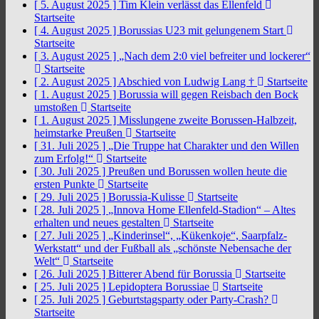
[ 5. August 2025 ]
Tim Klein verlässt das Ellenfeld
Startseite
[ 4. August 2025 ]
Borussias U23 mit gelungenem Start
Startseite
[ 3. August 2025 ]
„Nach dem 2:0 viel befreiter und lockerer“
Startseite
[ 2. August 2025 ]
Abschied von Ludwig Lang †
Startseite
[ 1. August 2025 ]
Borussia will gegen Reisbach den Bock
umstoßen
Startseite
[ 1. August 2025 ]
Misslungene zweite Borussen-Halbzeit,
heimstarke Preußen
Startseite
[ 31. Juli 2025 ]
„Die Truppe hat Charakter und den Willen
zum Erfolg!“
Startseite
[ 30. Juli 2025 ]
Preußen und Borussen wollen heute die
ersten Punkte
Startseite
[ 29. Juli 2025 ]
Borussia-Kulisse
Startseite
[ 28. Juli 2025 ]
„Innova Home Ellenfeld-Stadion“ – Altes
erhalten und neues gestalten
Startseite
[ 27. Juli 2025 ]
„Kinderinsel“, „Kükenkoje“, Saarpfalz-
Werkstatt“ und der Fußball als „schönste Nebensache der
Welt“
Startseite
[ 26. Juli 2025 ]
Bitterer Abend für Borussia
Startseite
[ 25. Juli 2025 ]
Lepidoptera Borussiae
Startseite
[ 25. Juli 2025 ]
Geburtstagsparty oder Party-Crash?
Startseite