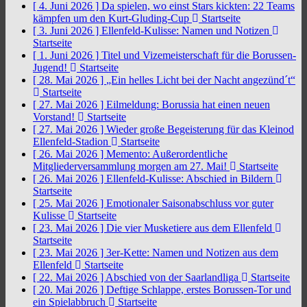
[ 4. Juni 2026 ]
Da spielen, wo einst Stars kickten: 22 Teams
kämpfen um den Kurt-Gluding-Cup
Startseite
[ 3. Juni 2026 ]
Ellenfeld-Kulisse: Namen und Notizen
Startseite
[ 1. Juni 2026 ]
Titel und Vizemeisterschaft für die Borussen-
Jugend!
Startseite
[ 28. Mai 2026 ]
„Ein helles Licht bei der Nacht angezünd´t“
Startseite
[ 27. Mai 2026 ]
Eilmeldung: Borussia hat einen neuen
Vorstand!
Startseite
[ 27. Mai 2026 ]
Wieder große Begeisterung für das Kleinod
Ellenfeld-Stadion
Startseite
[ 26. Mai 2026 ]
Memento: Außerordentliche
Mitgliederversammlung morgen am 27. Mai!
Startseite
[ 26. Mai 2026 ]
Ellenfeld-Kulisse: Abschied in Bildern
Startseite
[ 25. Mai 2026 ]
Emotionaler Saisonabschluss vor guter
Kulisse
Startseite
[ 23. Mai 2026 ]
Die vier Musketiere aus dem Ellenfeld
Startseite
[ 23. Mai 2026 ]
3er-Kette: Namen und Notizen aus dem
Ellenfeld
Startseite
[ 22. Mai 2026 ]
Abschied von der Saarlandliga
Startseite
[ 20. Mai 2026 ]
Deftige Schlappe, erstes Borussen-Tor und
ein Spielabbruch
Startseite