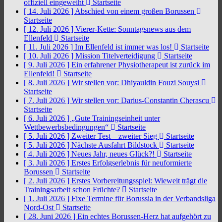
offiziell eingeweiht
Startseite
[ 14. Juli 2026 ]
Abschied von einem großen Borussen
Startseite
[ 12. Juli 2026 ]
Vierer-Kette: Sonntagsnews aus dem
Ellenfeld
Startseite
[ 11. Juli 2026 ]
Im Ellenfeld ist immer was los!
Startseite
[ 10. Juli 2026 ]
Mission Titelverteidigung
Startseite
[ 9. Juli 2026 ]
Ein erfahrener Physiotherapeut ist zurück im
Ellenfeld!
Startseite
[ 8. Juli 2026 ]
Wir stellen vor: Dhiyauldin Fouzi Souysi
Startseite
[ 7. Juli 2026 ]
Wir stellen vor: Darius-Constantin Cherascu
Startseite
[ 6. Juli 2026 ]
„Gute Trainingseinheit unter
Wettbewerbsbedingungen“
Startseite
[ 5. Juli 2026 ]
Zweiter Test – zweiter Sieg
Startseite
[ 5. Juli 2026 ]
Nächste Ausfahrt Bildstock
Startseite
[ 4. Juli 2026 ]
Neues Jahr, neues Glück?!
Startseite
[ 3. Juli 2026 ]
Erstes Erfolgserlebnis für neuformierte
Borussen
Startseite
[ 2. Juli 2026 ]
Erstes Vorbereitungsspiel: Wieweit trägt die
Trainingsarbeit schon Früchte?
Startseite
[ 1. Juli 2026 ]
Fixe Termine für Borussia in der Verbandsliga
Nord-Ost
Startseite
[ 28. Juni 2026 ]
Ein echtes Borussen-Herz hat aufgehört zu