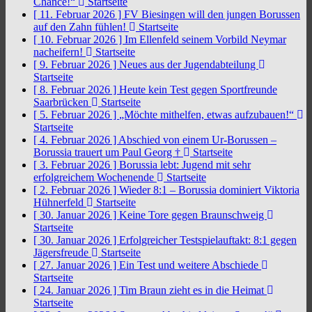
Chance!“
Startseite
[ 11. Februar 2026 ]
FV Biesingen will den jungen Borussen
auf den Zahn fühlen!
Startseite
[ 10. Februar 2026 ]
Im Ellenfeld seinem Vorbild Neymar
nacheifern!
Startseite
[ 9. Februar 2026 ]
Neues aus der Jugendabteilung
Startseite
[ 8. Februar 2026 ]
Heute kein Test gegen Sportfreunde
Saarbrücken
Startseite
[ 5. Februar 2026 ]
„Möchte mithelfen, etwas aufzubauen!“
Startseite
[ 4. Februar 2026 ]
Abschied von einem Ur-Borussen –
Borussia trauert um Paul Georg †
Startseite
[ 3. Februar 2026 ]
Borussia lebt: Jugend mit sehr
erfolgreichem Wochenende
Startseite
[ 2. Februar 2026 ]
Wieder 8:1 – Borussia dominiert Viktoria
Hühnerfeld
Startseite
[ 30. Januar 2026 ]
Keine Tore gegen Braunschweig
Startseite
[ 30. Januar 2026 ]
Erfolgreicher Testspielauftakt: 8:1 gegen
Jägersfreude
Startseite
[ 27. Januar 2026 ]
Ein Test und weitere Abschiede
Startseite
[ 24. Januar 2026 ]
Tim Braun zieht es in die Heimat
Startseite