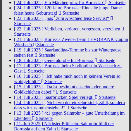
[ 24. Juli 2025 ]
Ein Märchenprinz für Borussia?
Startseite
[ 24. Juli 2025 ]
120 Jahre Borussia: Eine alte junge Dame
feiert heute Geburtstag!
Startseite
[ 23. Juli 2025 ]
„Sag´ zum Abschied leise Servus!“
Startseite
[ 22. Juli 2025 ]
Verlieben, verloren, vergessen, verzeihen
Startseite
[ 21. Juli 2025 ]
Borussia Zweiter beim LEVOBANK-Cup in
Wiesbach
Startseite
[ 19. Juli 2025 ]
Saarlandliga-Termine bis zur Winterpause
stehen fest
Startseite
[ 18. Juli 2025 ]
Generalprobe für Borussia
Startseite
[ 17. Juli 2025 ]
Borussia beim Stadionfest in Wiesbach zu
Gast
Startseite
[ 16. Juli 2025 ]
„Ich habe mich noch in keinem Verein so
wohlgefühlt!“
Startseite
[ 15. Juli 2025 ]
„Da ist bestimmt das eine oder andere
Goldkehlchen dabei!“
Startseite
[ 14. Juli 2025 ]
Saarbrücken-Spiel verlegt!
Startseite
[ 14. Juli 2025 ]
„Nicht wo der einzelne steht, zählt, sondern
dass wir zusammenstehen!“
Startseite
[ 13. Juli 2025 ]
4:1 gegen Salmrohr – gute Unterhaltung im
Ellenfeld
Startseite
[ 11. Juli 2025 ]
Nächster Prüfstein: Salmrohr fühlt der
Borussia auf den Zahn
Startseite