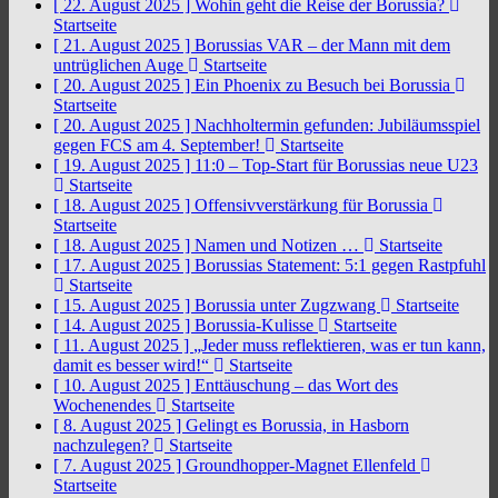
[ 22. August 2025 ]
Wohin geht die Reise der Borussia?
Startseite
[ 21. August 2025 ]
Borussias VAR – der Mann mit dem
untrüglichen Auge
Startseite
[ 20. August 2025 ]
Ein Phoenix zu Besuch bei Borussia
Startseite
[ 20. August 2025 ]
Nachholtermin gefunden: Jubiläumsspiel
gegen FCS am 4. September!
Startseite
[ 19. August 2025 ]
11:0 – Top-Start für Borussias neue U23
Startseite
[ 18. August 2025 ]
Offensivverstärkung für Borussia
Startseite
[ 18. August 2025 ]
Namen und Notizen …
Startseite
[ 17. August 2025 ]
Borussias Statement: 5:1 gegen Rastpfuhl
Startseite
[ 15. August 2025 ]
Borussia unter Zugzwang
Startseite
[ 14. August 2025 ]
Borussia-Kulisse
Startseite
[ 11. August 2025 ]
„Jeder muss reflektieren, was er tun kann,
damit es besser wird!“
Startseite
[ 10. August 2025 ]
Enttäuschung – das Wort des
Wochenendes
Startseite
[ 8. August 2025 ]
Gelingt es Borussia, in Hasborn
nachzulegen?
Startseite
[ 7. August 2025 ]
Groundhopper-Magnet Ellenfeld
Startseite