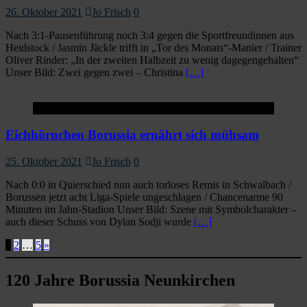
26. Oktober 2021
Jo Frisch
0
Nach 3:1-Pausenführung noch 3:4 gegen die Sportfreundinnen aus
Heidstock / Jasmin Jäckle trifft in „Tor des Monats“-Manier / Trainer
Oliver Rinder: „In der zweiten Halbzeit zu wenig dagegengehalten“
Unser Bild: Zwei gegen zwei – Christina
[…]
Startseite
Eichhörnchen Borussia ernährt sich mühsam
25. Oktober 2021
Jo Frisch
0
Nach 0:0 in Quierschied nun auch torloses Remis in Schwalbach /
Borussen jetzt acht Liga-Spiele ungeschlagen / Chancenarme 90
Minuten im Jahn-Stadion Unser Bild: Szene mit Symbolcharakter –
auch dieser Schuss von Dylan Sodji wurde
[…]
Seitennummerierung
1
2
…
5
»
der
120 Jahre Borussia Neunkirchen
Beiträge