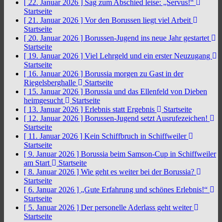
[ 22. Januar 2026 ]
Sag zum Abschied leise: „Servus!“
Startseite
[ 21. Januar 2026 ]
Vor den Borussen liegt viel Arbeit
Startseite
[ 20. Januar 2026 ]
Borussen-Jugend ins neue Jahr gestartet
Startseite
[ 19. Januar 2026 ]
Viel Lehrgeld und ein erster Neuzugang
Startseite
[ 16. Januar 2026 ]
Borussia morgen zu Gast in der
Riegelsberghalle
Startseite
[ 15. Januar 2026 ]
Borussia und das Ellenfeld von Dieben
heimgesucht
Startseite
[ 13. Januar 2026 ]
Erlebnis statt Ergebnis
Startseite
[ 12. Januar 2026 ]
Borussen-Jugend setzt Ausrufezeichen!
Startseite
[ 11. Januar 2026 ]
Kein Schiffbruch in Schiffweiler
Startseite
[ 9. Januar 2026 ]
Borussia beim Samson-Cup in Schiffweiler
am Start
Startseite
[ 8. Januar 2026 ]
Wie geht es weiter bei der Borussia?
Startseite
[ 6. Januar 2026 ]
„Gute Erfahrung und schönes Erlebnis!“
Startseite
[ 5. Januar 2026 ]
Der personelle Aderlass geht weiter
Startseite