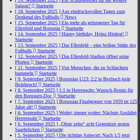
[ 19. September 2025 ]
Ein Schlüsselspiel für die weitere
Saison?
Startseite
[ 18. September 2025 ]
Aus eindrucksvollen Tagen zum
Denkmal des Fußballs
News
[ 15. September 2025 ]
Ein mehr als gelungener Tag für
Ellenfeld und Borussia
Startseite
[ 14. September 2025 ]
Happy birthday, Heinz Histing!
Startseite
[ 13. September 2025 ]
Das Ellenfeld – eine heilige Stätte des
Fußballs
Startseite
[ 12. September 2025 ]
Das Ellenfeld-Stadion öffnet seine
Pforten
Startseite
[ 11. September 2025 ]
Von Menschen, die zu Schlachten
bummeln
Startseite
[ 9. September 2025 ]
Borussias U23: 2:2 in Bexbach kein
Beinbruch!
Startseite
[ 8. September 2025 ]
1:1 in Herrensohr: Wunsch-Remis für
den Borussen-Doc
Startseite
[ 7. September 2025 ]
Borussias Finalgegner von 1959 ist 125
Jahre alt!
Startseite
[ 6. September 2025 ]
Weiter, immer weiter: Nächste Ausfahrt
Herrensohr
Startseite
[ 6. September 2025 ]
„Ohne zehn“ acht Gegentore gegen
Saarbrücken
Startseite
[ 5. September 2025 ]
Die richtige Antwort: Nach 1:5 jetzt