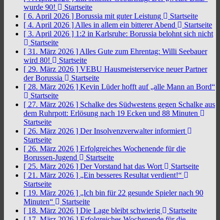
wurde 90!
Startseite
[ 6. April 2026 ]
Borussia mit guter Leistung
Startseite
[ 4. April 2026 ]
Alles in allem ein bitterer Abend
Startseite
[ 3. April 2026 ]
1:2 in Karlsruhe: Borussia belohnt sich nicht
Startseite
[ 31. März 2026 ]
Alles Gute zum Ehrentag: Willi Seebauer
wird 80!
Startseite
[ 29. März 2026 ]
VEBU Hausmeisterservice neuer Partner
der Borussia
Startseite
[ 28. März 2026 ]
Kevin Lüder hofft auf „alle Mann an Bord“
Startseite
[ 27. März 2026 ]
Schalke des Südwestens gegen Schalke aus
dem Ruhrpott: Erlösung nach 19 Ecken und 88 Minuten
Startseite
[ 26. März 2026 ]
Der Insolvenzverwalter informiert
Startseite
[ 26. März 2026 ]
Erfolgreiches Wochenende für die
Borussen-Jugend
Startseite
[ 25. März 2026 ]
Der Vorstand hat das Wort
Startseite
[ 21. März 2026 ]
„Ein besseres Resultat verdient!“
Startseite
[ 19. März 2026 ]
„Ich bin für 22 gesunde Spieler nach 90
Minuten“
Startseite
[ 18. März 2026 ]
Die Lage bleibt schwierig
Startseite
[ 17. März 2026 ]
Erfolgreiches Wochenende für die