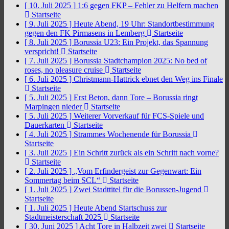
[ 10. Juli 2025 ]
1:6 gegen FKP – Fehler zu Helfern machen
Startseite
[ 9. Juli 2025 ]
Heute Abend, 19 Uhr: Standortbestimmung
gegen den FK Pirmasens in Lemberg
Startseite
[ 8. Juli 2025 ]
Borussia U23: Ein Projekt, das Spannung
verspricht!
Startseite
[ 7. Juli 2025 ]
Borussia Stadtchampion 2025: No bed of
roses, no pleasure cruise
Startseite
[ 6. Juli 2025 ]
Christmann-Hattrick ebnet den Weg ins Finale
Startseite
[ 5. Juli 2025 ]
Erst Beton, dann Tore – Borussia ringt
Marpingen nieder
Startseite
[ 5. Juli 2025 ]
Weiterer Vorverkauf für FCS-Spiele und
Dauerkarten
Startseite
[ 4. Juli 2025 ]
Strammes Wochenende für Borussia
Startseite
[ 3. Juli 2025 ]
Ein Schritt zurück als ein Schritt nach vorne?
Startseite
[ 2. Juli 2025 ]
„Vom Erfindergeist zur Gegenwart: Ein
Sommertag beim SCL“
Startseite
[ 1. Juli 2025 ]
Zwei Stadttitel für die Borussen-Jugend
Startseite
[ 1. Juli 2025 ]
Heute Abend Startschuss zur
Stadtmeisterschaft 2025
Startseite
[ 30. Juni 2025 ]
Acht Tore in Halbzeit zwei
Startseite