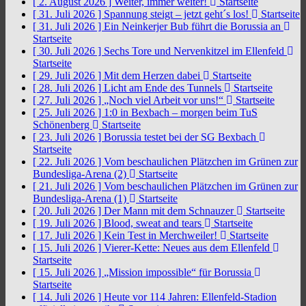
[ 2. August 2026 ]
Weiter, immer weiter!
Startseite
[ 31. Juli 2026 ]
Spannung steigt – jetzt geht´s los!
Startseite
[ 31. Juli 2026 ]
Ein Neinkerjer Bub führt die Borussia an
Startseite
[ 30. Juli 2026 ]
Sechs Tore und Nervenkitzel im Ellenfeld
Startseite
[ 29. Juli 2026 ]
Mit dem Herzen dabei
Startseite
[ 28. Juli 2026 ]
Licht am Ende des Tunnels
Startseite
[ 27. Juli 2026 ]
„Noch viel Arbeit vor uns!“
Startseite
[ 25. Juli 2026 ]
1:0 in Bexbach – morgen beim TuS
Schönenberg
Startseite
[ 23. Juli 2026 ]
Borussia testet bei der SG Bexbach
Startseite
[ 22. Juli 2026 ]
Vom beschaulichen Plätzchen im Grünen zur
Bundesliga-Arena (2)
Startseite
[ 21. Juli 2026 ]
Vom beschaulichen Plätzchen im Grünen zur
Bundesliga-Arena (1)
Startseite
[ 20. Juli 2026 ]
Der Mann mit dem Schnauzer
Startseite
[ 19. Juli 2026 ]
Blood, sweat and tears
Startseite
[ 17. Juli 2026 ]
Kein Test in Merchweiler!
Startseite
[ 15. Juli 2026 ]
Vierer-Kette: Neues aus dem Ellenfeld
Startseite
[ 15. Juli 2026 ]
„Mission impossible“ für Borussia
Startseite
[ 14. Juli 2026 ]
Heute vor 114 Jahren: Ellenfeld-Stadion