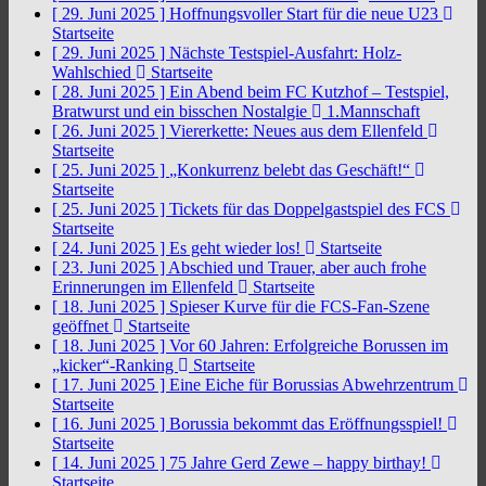
[ 29. Juni 2025 ]
Hoffnungsvoller Start für die neue U23
Startseite
[ 29. Juni 2025 ]
Nächste Testspiel-Ausfahrt: Holz-
Wahlschied
Startseite
[ 28. Juni 2025 ]
Ein Abend beim FC Kutzhof – Testspiel,
Bratwurst und ein bisschen Nostalgie
1.Mannschaft
[ 26. Juni 2025 ]
Viererkette: Neues aus dem Ellenfeld
Startseite
[ 25. Juni 2025 ]
„Konkurrenz belebt das Geschäft!“
Startseite
[ 25. Juni 2025 ]
Tickets für das Doppelgastspiel des FCS
Startseite
[ 24. Juni 2025 ]
Es geht wieder los!
Startseite
[ 23. Juni 2025 ]
Abschied und Trauer, aber auch frohe
Erinnerungen im Ellenfeld
Startseite
[ 18. Juni 2025 ]
Spieser Kurve für die FCS-Fan-Szene
geöffnet
Startseite
[ 18. Juni 2025 ]
Vor 60 Jahren: Erfolgreiche Borussen im
„kicker“-Ranking
Startseite
[ 17. Juni 2025 ]
Eine Eiche für Borussias Abwehrzentrum
Startseite
[ 16. Juni 2025 ]
Borussia bekommt das Eröffnungsspiel!
Startseite
[ 14. Juni 2025 ]
75 Jahre Gerd Zewe – happy birthay!
Startseite