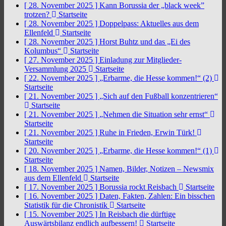
[ 28. November 2025 ]
Kann Borussia der „black week”
trotzen?
Startseite
[ 28. November 2025 ]
Doppelpass: Aktuelles aus dem
Ellenfeld
Startseite
[ 28. November 2025 ]
Horst Buhtz und das „Ei des
Kolumbus“
Startseite
[ 27. November 2025 ]
Einladung zur Mitglieder-
Versammlung 2025
Startseite
[ 22. November 2025 ]
„Erbarme, die Hesse kommen!“ (2)
Startseite
[ 21. November 2025 ]
„Sich auf den Fußball konzentrieren“
Startseite
[ 21. November 2025 ]
„Nehmen die Situation sehr ernst“
Startseite
[ 21. November 2025 ]
Ruhe in Frieden, Erwin Türk!
Startseite
[ 20. November 2025 ]
„Erbarme, die Hesse kommen!“ (1)
Startseite
[ 18. November 2025 ]
Namen, Bilder, Notizen – Newsmix
aus dem Ellenfeld
Startseite
[ 17. November 2025 ]
Borussia rockt Reisbach
Startseite
[ 16. November 2025 ]
Daten, Fakten, Zahlen: Ein bisschen
Statistik für die Chronistik
Startseite
[ 15. November 2025 ]
In Reisbach die dürftige
Auswärtsbilanz endlich aufbessern!
Startseite