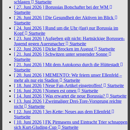
schlagen
Startseite
[ 27. Juni 2026 ]
Borussias Botschafter bei der WM
Startseite
[ 26. Juni 2026 ]
Die Gesundheit der Aktiven im Blick
Startseite
[ 24. Juni 2026 ]
Rund um die Uhr (fast) nur Borussia im
Kopf
Startseite
[ 23. Juni 2026 ]
Aufgeben gilt nicht: Hartnäckige Borussen-
Jugend gegen Auersmacher
Startseite
[ 22. Juni 2026 ]
Dicke Brocken im August
Startseite
[ 21. Juni 2026 ]
Schwitzen unter sengender Sonne
Startseite
[ 21. Juni 2026 ]
Mit dem Autokorso durch die Hüttestadt
Startseite
[ 20. Juni 2026 ]
MEMENTO: Wir feiern unser Ellenfeld –
mehr als nur ein Stadion
Startseite
[ 18. Juni 2026 ]
Neue Fan-Artikel eingetroffen!
Startseite
[ 16. Juni 2026 ]
Nomen est omen
Startseite
[ 14. Juni 2026 ]
Was erwartet die neue Borussia?
Startseite
[ 13. Juni 2026 ]
Zweimaliger Drei-Tore-Vorsprung reichte
nicht
Startseite
[ 12. Juni 2026 ]
3er-Kette: Neues aus dem Ellenfeld
Startseite
[ 10. Juni 2026 ]
FK Pirmasens und Eintracht Trier schnappen
sich Kurt-Gluding-Cup
Startseite