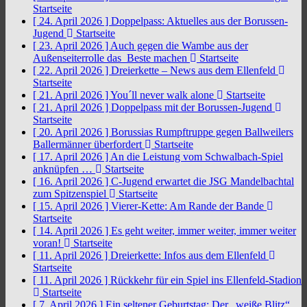
Startseite
[ 24. April 2026 ]
Doppelpass: Aktuelles aus der Borussen-
Jugend
Startseite
[ 23. April 2026 ]
Auch gegen die Wambe aus der
Außenseiterrolle das Beste machen
Startseite
[ 22. April 2026 ]
Dreierkette – News aus dem Ellenfeld
Startseite
[ 21. April 2026 ]
You´ll never walk alone
Startseite
[ 21. April 2026 ]
Doppelpass mit der Borussen-Jugend
Startseite
[ 20. April 2026 ]
Borussias Rumpftruppe gegen Ballweilers
Ballermänner überfordert
Startseite
[ 17. April 2026 ]
An die Leistung vom Schwalbach-Spiel
anknüpfen …
Startseite
[ 16. April 2026 ]
C-Jugend erwartet die JSG Mandelbachtal
zum Spitzenspiel
Startseite
[ 15. April 2026 ]
Vierer-Kette: Am Rande der Bande
Startseite
[ 14. April 2026 ]
Es geht weiter, immer weiter, immer weiter
voran!
Startseite
[ 11. April 2026 ]
Dreierkette: Infos aus dem Ellenfeld
Startseite
[ 11. April 2026 ]
Rückkehr für ein Spiel ins Ellenfeld-Stadion
Startseite
[ 7. April 2026 ]
Ein seltener Geburtstag: Der „weiße Blitz“