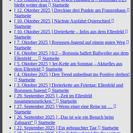
bleibt weiter dran
Startseite
[ 12. Oktober 2025 ]
Dreckige drei Punkte am Franzenhaus
Startseite
[ 10. Oktober 2025 ]
Nächste Ausfahrt Quierschied
Startseite
[ 10. Oktober 2025 ]
Dreierkette – Infos aus dem Ellenfeld
Startseite
[ 7. Oktober 2025 ]
Borussen-Jugend auf einem guten Weg
Startseite
[ 6. Oktober 2025 ]
6:2 – Borussia ballert Ballweiler aus dem
Ellenfeld …
Startseite
[ 5. Oktober 2025 ]
3er-Kette am Sonntag – Aktuelles aus
dem Ellenfeld
Startseite
[ 4. Oktober 2025 ]
Den Trend unbedingt ins Positive drehen!
Startseite
[ 3. Oktober 2025 ]
Dreierkette am Feiertag: Ellenfeld und
Borussen-Jugend
Startseite
[ 29. September 2025 ]
„Zeit im Ellenfeld
zusammenzurücken.“
Startseite
[ 27. September 2025 ]
Wenn einer eine Reise tut …
Startseite
[ 26. September 2025 ]
„Das ist wie ein Besuch beim
Zahnarzt“
Startseite
[ 22. September 2025 ]
Ein gebrauchter Tag
Startseite