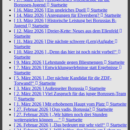
Borussen-Jugend
Startseite
[ 16. März 2026 ]
Ein ungleiches Duell
Startseite
[ 14. März 2026 ]
Anregungen für Elversberg?
Startseite
[ 13. März 2026 ]
Historische Leistung bei Borussias B-
Jugend
Startseite
[ 12. März 2026 ]
Dreier-Kette: Neues aus dem Ellenfeld
Startseite
[ 11. März 2026 ]
Die nächste schwere (Lern)Aufgabe
Startseite
[ 10. März 2026 ]
„Denn das hier ist noch nicht vorbei!“
Startseite
[ 9. März 2026 ]
Lehrstunde gegen Bliesmengen
Startseite
[ 7. März 2026 ]
Entwicklungserlebnisse statt Ergebnisse
Startseite
[ 5. März 2026 ]
„Der nächste Kandidat für die ZDF-
Torwand!“
Startseite
[ 3. März 2026 ]
Außenseiter Borussia
Startseite
[ 2. März 2026 ]
Viel Zuspruch für das junge Borussen-Team
Startseite
[ 1. März 2026 ]
Mit erhobenem Haupt vom Platz
Startseite
[ 27. Februar 2026 ]
Quo vadis, Borussia?
Startseite
[ 27. Februar 2026 ]
„Wir hätten noch drei Stunden
weiterspielen können …“
Startseite
[ 26. Februar 2026 ]
„Das bedeutet mir sehr viel!“
Startseite