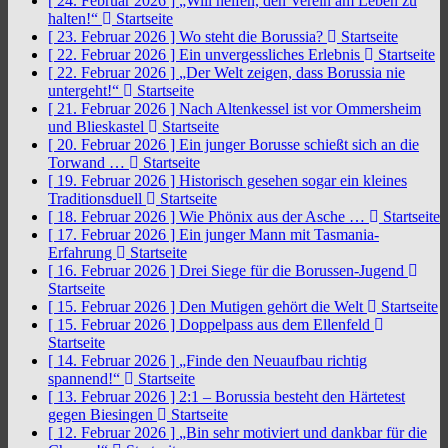
[ 24. Februar 2026 ]
„Will helfen, den Verein am Leben zu
halten!“
Startseite
[ 23. Februar 2026 ]
Wo steht die Borussia?
Startseite
[ 22. Februar 2026 ]
Ein unvergessliches Erlebnis
Startseite
[ 22. Februar 2026 ]
„Der Welt zeigen, dass Borussia nie
untergeht!“
Startseite
[ 21. Februar 2026 ]
Nach Altenkessel ist vor Ommersheim
und Blieskastel
Startseite
[ 20. Februar 2026 ]
Ein junger Borusse schießt sich an die
Torwand …
Startseite
[ 19. Februar 2026 ]
Historisch gesehen sogar ein kleines
Traditionsduell
Startseite
[ 18. Februar 2026 ]
Wie Phönix aus der Asche …
Startseite
[ 17. Februar 2026 ]
Ein junger Mann mit Tasmania-
Erfahrung
Startseite
[ 16. Februar 2026 ]
Drei Siege für die Borussen-Jugend
Startseite
[ 15. Februar 2026 ]
Den Mutigen gehört die Welt
Startseite
[ 15. Februar 2026 ]
Doppelpass aus dem Ellenfeld
Startseite
[ 14. Februar 2026 ]
„Finde den Neuaufbau richtig
spannend!“
Startseite
[ 13. Februar 2026 ]
2:1 – Borussia besteht den Härtetest
gegen Biesingen
Startseite
[ 12. Februar 2026 ]
„Bin sehr motiviert und dankbar für die