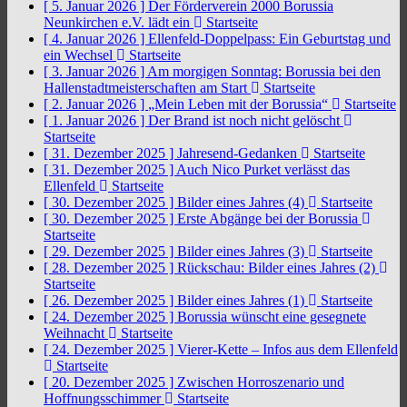
[ 5. Januar 2026 ]
Der Förderverein 2000 Borussia
Neunkirchen e.V. lädt ein
Startseite
[ 4. Januar 2026 ]
Ellenfeld-Doppelpass: Ein Geburtstag und
ein Wechsel
Startseite
[ 3. Januar 2026 ]
Am morgigen Sonntag: Borussia bei den
Hallenstadtmeisterschaften am Start
Startseite
[ 2. Januar 2026 ]
„Mein Leben mit der Borussia“
Startseite
[ 1. Januar 2026 ]
Der Brand ist noch nicht gelöscht
Startseite
[ 31. Dezember 2025 ]
Jahresend-Gedanken
Startseite
[ 31. Dezember 2025 ]
Auch Nico Purket verlässt das
Ellenfeld
Startseite
[ 30. Dezember 2025 ]
Bilder eines Jahres (4)
Startseite
[ 30. Dezember 2025 ]
Erste Abgänge bei der Borussia
Startseite
[ 29. Dezember 2025 ]
Bilder eines Jahres (3)
Startseite
[ 28. Dezember 2025 ]
Rückschau: Bilder eines Jahres (2)
Startseite
[ 26. Dezember 2025 ]
Bilder eines Jahres (1)
Startseite
[ 24. Dezember 2025 ]
Borussia wünscht eine gesegnete
Weihnacht
Startseite
[ 24. Dezember 2025 ]
Vierer-Kette – Infos aus dem Ellenfeld
Startseite
[ 20. Dezember 2025 ]
Zwischen Horroszenario und
Hoffnungsschimmer
Startseite