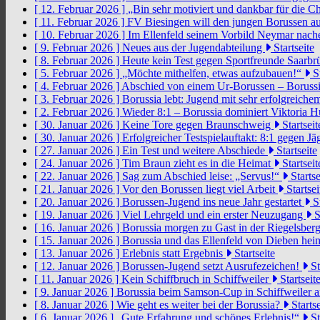
[ 12. Februar 2026 ]
„Bin sehr motiviert und dankbar für die 
[ 11. Februar 2026 ]
FV Biesingen will den jungen Borussen a
[ 10. Februar 2026 ]
Im Ellenfeld seinem Vorbild Neymar nach
[ 9. Februar 2026 ]
Neues aus der Jugendabteilung
Startseite
[ 8. Februar 2026 ]
Heute kein Test gegen Sportfreunde Saarb
[ 5. Februar 2026 ]
„Möchte mithelfen, etwas aufzubauen!“
St
[ 4. Februar 2026 ]
Abschied von einem Ur-Borussen – Borussi
[ 3. Februar 2026 ]
Borussia lebt: Jugend mit sehr erfolgreic
[ 2. Februar 2026 ]
Wieder 8:1 – Borussia dominiert Viktoria 
[ 30. Januar 2026 ]
Keine Tore gegen Braunschweig
Startseit
[ 30. Januar 2026 ]
Erfolgreicher Testspielauftakt: 8:1 gegen J
[ 27. Januar 2026 ]
Ein Test und weitere Abschiede
Startseite
[ 24. Januar 2026 ]
Tim Braun zieht es in die Heimat
Startseit
[ 22. Januar 2026 ]
Sag zum Abschied leise: „Servus!“
Startse
[ 21. Januar 2026 ]
Vor den Borussen liegt viel Arbeit
Startsei
[ 20. Januar 2026 ]
Borussen-Jugend ins neue Jahr gestartet
St
[ 19. Januar 2026 ]
Viel Lehrgeld und ein erster Neuzugang
S
[ 16. Januar 2026 ]
Borussia morgen zu Gast in der Riegelsber
[ 15. Januar 2026 ]
Borussia und das Ellenfeld von Dieben he
[ 13. Januar 2026 ]
Erlebnis statt Ergebnis
Startseite
[ 12. Januar 2026 ]
Borussen-Jugend setzt Ausrufezeichen!
St
[ 11. Januar 2026 ]
Kein Schiffbruch in Schiffweiler
Startseit
[ 9. Januar 2026 ]
Borussia beim Samson-Cup in Schiffweiler 
[ 8. Januar 2026 ]
Wie geht es weiter bei der Borussia?
Startse
[ 6. Januar 2026 ]
„Gute Erfahrung und schönes Erlebnis!“
St