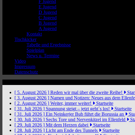
F Jugend
E Jugend
D Jugend
C Jugend
B Jugend
A Jugend
Kontakt
Tischkicker
Tabelle und Ergebnisse
Spielplan
News u. Termine
Video
Impressum
Datenschutz
News Ticker
[ 5. August 2026 ]
Reden wir mal über die zweite Reihe!
Star
[ 3. August 2026 ]
Namen und Notizen: Neues aus dem Ellenf
[ 2. August 2026 ]
Weiter, immer weiter!
Startseite
[ 31. Juli 2026 ]
Spannung steigt – jetzt geht´s los!
Startseite
[ 31. Juli 2026 ]
Ein Neinkerjer Bub führt die Borussia an
Star
[ 30. Juli 2026 ]
Sechs Tore und Nervenkitzel im Ellenfeld
Sta
[ 29. Juli 2026 ]
Mit dem Herzen dabei
Startseite
[ 28. Juli 2026 ]
Licht am Ende des Tunnels
Startseite