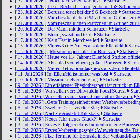
[ 27. Juli 2026 ]
„Noch viel Arbeit vor uns!“
Startseite
[ 25. Juli 2026 ]
1:0 in Bexbach – morgen beim TuS Schönenb
[ 23. Juli 2026 ]
Borussia testet bei der SG Bexbach
Startseite
[ 22. Juli 2026 ]
Vom beschaulichen Plätzchen im Grünen zur 
[ 21. Juli 2026 ]
Vom beschaulichen Plätzchen im Grünen zur 
[ 20. Juli 2026 ]
Der Mann mit dem Schnauzer
Startseite
[ 19. Juli 2026 ]
Blood, sweat and tears
Startseite
[ 17. Juli 2026 ]
Kein Test in Merchweiler!
Startseite
[ 15. Juli 2026 ]
Vierer-Kette: Neues aus dem Ellenfeld
Starts
[ 15. Juli 2026 ]
„Mission impossible“ für Borussia
Startseite
[ 14. Juli 2026 ]
Heute vor 114 Jahren: Ellenfeld-Stadion offizi
[ 14. Juli 2026 ]
Abschied von einem großen Borussen
Startse
[ 12. Juli 2026 ]
Vierer-Kette: Sonntagsnews aus dem Ellenfel
[ 11. Juli 2026 ]
Im Ellenfeld ist immer was los!
Startseite
[ 10. Juli 2026 ]
Mission Titelverteidigung
Startseite
[ 9. Juli 2026 ]
Ein erfahrener Physiotherapeut ist zurück im El
[ 8. Juli 2026 ]
Wir stellen vor: Dhiyauldin Fouzi Souysi
Start
[ 7. Juli 2026 ]
Wir stellen vor: Darius-Constantin Cherascu
St
[ 6. Juli 2026 ]
„Gute Trainingseinheit unter Wettbewerbsbedi
[ 5. Juli 2026 ]
Zweiter Test – zweiter Sieg
Startseite
[ 5. Juli 2026 ]
Nächste Ausfahrt Bildstock
Startseite
[ 4. Juli 2026 ]
Neues Jahr, neues Glück?!
Startseite
[ 3. Juli 2026 ]
Erstes Erfolgserlebnis für neuformierte Borusse
[ 2. Juli 2026 ]
Erstes Vorbereitungsspiel: Wieweit trägt die Tr
[ 1. Juli 2026 ]
Fixe Termine für Borussia in der Verbandsliga