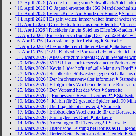
[ 17. April 2026 ]
An die Leistung vom Schwalbach-Spiel an
[ 16. April 2026 ]
C-Jugend erwartet die JSG Mandelbachtal z
[ 15. April 2026 ]
Vierer-Kette: Am Rande der Bande
Startsei
[ 14. April 2026 ]
Es geht weiter, immer weiter, immer weiter 
[ 11. April 2026 ]
Dreierkette: Infos aus dem Ellenfeld
Startse
[ 11. April 2026 ]
Rückkehr für ein Spiel ins Ellenfeld-Stadion
[ 7. April 2026 ]
Ein seltener Geburtstag: Der „weiße Blitz“ w
[ 6. April 2026 ]
Borussia mit guter Leistung
Startseite
[ 4. April 2026 ]
Alles in allem ein bitterer Abend
Startseite
[ 3. April 2026 ]
1:2 in Karlsruhe: Borussia belohnt sich nicht
[ 31. März 2026 ]
Alles Gute zum Ehrentag: Willi Seebauer wi
[ 29. März 2026 ]
VEBU Hausmeisterservice neuer Partner der
[ 28. März 2026 ]
Kevin Lüder hofft auf „alle Mann an Bord“
[ 27. März 2026 ]
Schalke des Südwestens gegen Schalke aus 
[ 26. März 2026 ]
Der Insolvenzverwalter informiert
Startseit
[ 26. März 2026 ]
Erfolgreiches Wochenende für die Borussen
[ 25. März 2026 ]
Der Vorstand hat das Wort
Startseite
[ 21. März 2026 ]
„Ein besseres Resultat verdient!“
Startseite
[ 19. März 2026 ]
„Ich bin für 22 gesunde Spieler nach 90 Mi
[ 18. März 2026 ]
Die Lage bleibt schwierig
Startseite
[ 17. März 2026 ]
Erfolgreiches Wochenende für die Borussen
[ 16. März 2026 ]
Ein ungleiches Duell
Startseite
[ 14. März 2026 ]
Anregungen für Elversberg?
Startseite
[ 13. März 2026 ]
Historische Leistung bei Borussias B-Jugen
[ 12. März 2026 ]
Dreier-Kette: Neues aus dem Ellenfeld
Star