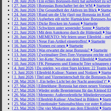
[ 28. Juni 2026 ]
Ein echtes Borussen-Herz hat aufgehört zu s
[ 27. Juni 2026 ]
Borussias Botschafter bei der WM
Startseite
[ 26. Juni 2026 ]
Die Gesundheit der Aktiven im Blick
Startse
[ 24. Juni 2026 ]
Rund um die Uhr (fast) nur Borussia im Kopf
[ 23. Juni 2026 ]
Aufgeben gilt nicht: Hartnäckige Borussen-
[ 22. Juni 2026 ]
Dicke Brocken im August
Startseite
[ 21. Juni 2026 ]
Schwitzen unter sengender Sonne
Startseite
[ 21. Juni 2026 ]
Mit dem Autokorso durch die Hüttestadt
Star
[ 20. Juni 2026 ]
MEMENTO: Wir feiern unser Ellenfeld – mehr
[ 18. Juni 2026 ]
Neue Fan-Artikel eingetroffen!
Startseite
[ 16. Juni 2026 ]
Nomen est omen
Startseite
[ 14. Juni 2026 ]
Was erwartet die neue Borussia?
Startseite
[ 13. Juni 2026 ]
Zweimaliger Drei-Tore-Vorsprung reichte nic
[ 12. Juni 2026 ]
3er-Kette: Neues aus dem Ellenfeld
Startseit
[ 10. Juni 2026 ]
FK Pirmasens und Eintracht Trier schnappen
[ 4. Juni 2026 ]
Da spielen, wo einst Stars kickten: 22 Teams
[ 3. Juni 2026 ]
Ellenfeld-Kulisse: Namen und Notizen
Startse
[ 1. Juni 2026 ]
Titel und Vizemeisterschaft für die Borussen-J
[ 28. Mai 2026 ]
„Ein helles Licht bei der Nacht angezünd´t“
[ 27. Mai 2026 ]
Eilmeldung: Borussia hat einen neuen Vorsta
[ 27. Mai 2026 ]
Wieder große Begeisterung für das Kleinod El
[ 26. Mai 2026 ]
Memento: Außerordentliche Mitgliederversa
[ 26. Mai 2026 ]
Ellenfeld-Kulisse: Abschied in Bildern
Starts
[ 25. Mai 2026 ]
Emotionaler Saisonabschluss vor guter Kuliss
[ 23. Mai 2026 ]
Die vier Musketiere aus dem Ellenfeld
Starts