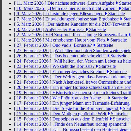
[ 11. März 2026 ]
Die nächste schwere (Lern)Aufgabe
Startse
[ 10. März 2026 ]
„Denn das hier ist noch nicht vorbei!“
Start
[ 9. März 2026 ]
Lehrstunde gegen Bliesmengen
Startseite
[ 7. März 2026 ]
Entwicklungserlebnisse statt Ergebnisse
Star
[ 5. März 2026 ]
„Der nächste Kandidat für die ZDF-Torwand
[ 3. März 2026 ]
Außenseiter Borussia
Startseite
[ 2. März 2026 ]
Viel Zuspruch für das junge Borussen-Team
[ 1. März 2026 ]
Mit erhobenem Haupt vom Platz
Startseite
[ 27. Februar 2026 ]
Quo vadis, Borussia?
Startseite
[ 27. Februar 2026 ]
„Wir hätten noch drei Stunden weiterspi
[ 26. Februar 2026 ]
„Das bedeutet mir sehr viel!“
Startseite
[ 24. Februar 2026 ]
„Will helfen, den Verein am Leben zu hal
[ 23. Februar 2026 ]
Wo steht die Borussia?
Startseite
[ 22. Februar 2026 ]
Ein unvergessliches Erlebnis
Startseite
[ 22. Februar 2026 ]
„Der Welt zeigen, dass Borussia nie unter
[ 21. Februar 2026 ]
Nach Altenkessel ist vor Ommersheim und
[ 20. Februar 2026 ]
Ein junger Borusse schießt sich an die 
[ 19. Februar 2026 ]
Historisch gesehen sogar ein kleines Tradi
[ 18. Februar 2026 ]
Wie Phönix aus der Asche …
Startseite
[ 17. Februar 2026 ]
Ein junger Mann mit Tasmania-Erfahrung
[ 16. Februar 2026 ]
Drei Siege für die Borussen-Jugend
Start
[ 15. Februar 2026 ]
Den Mutigen gehört die Welt
Startseite
[ 15. Februar 2026 ]
Doppelpass aus dem Ellenfeld
Startseite
[ 14. Februar 2026 ]
„Finde den Neuaufbau richtig spannend!“
[ 13. Februar 2026 ]
2:1 – Borussia besteht den Härtetest gege