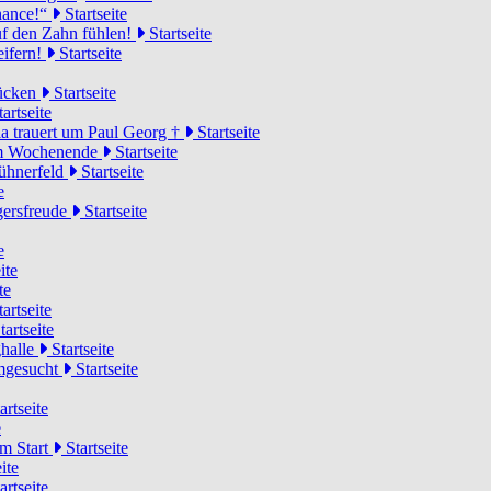
Chance!“
Startseite
uf den Zahn fühlen!
Startseite
eifern!
Startseite
rücken
Startseite
artseite
a trauert um Paul Georg †
Startseite
hem Wochenende
Startseite
Hühnerfeld
Startseite
e
ägersfreude
Startseite
e
ite
te
artseite
tartseite
ghalle
Startseite
imgesucht
Startseite
artseite
e
am Start
Startseite
ite
artseite