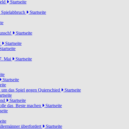
feld
Startseite
n Spielabbruch
Startseite
te
wunsch!
Startseite
!
Startseite
tartseite
7. Mai
Startseite
ite
Startseite
eite
 um das Spiel gegen Quierschied
Startseite
rtseite
gend
Startseite
olle das Beste machen
Startseite
seite
eite
llermänner überfordert
Startseite