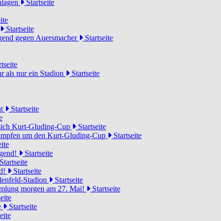
chlagen
Startseite
ite
Startseite
Jugend gegen Auersmacher
Startseite
tseite
 als nur ein Stadion
Startseite
ht
Startseite
e
 sich Kurt-Gluding-Cup
Startseite
 kämpfen um den Kurt-Gluding-Cup
Startseite
ite
ugend!
Startseite
Startseite
nd!
Startseite
lenfeld-Stadion
Startseite
mmlung morgen am 27. Mai!
Startseite
eite
e
Startseite
eite