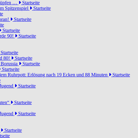
knüpfen …
Startseite
um Spitzenspiel
Startseite
te
voran!
Startseite
ite
Startseite
urde 90!
Startseite
Startseite
rd 80!
Startseite
 Borussia
Startseite
Startseite
dem Ruhrpott: Erlösung nach 19 Ecken und 88 Minuten
Startseite
e
-Jugend
Startseite
nuten“
Startseite
-Jugend
Startseite
d
Startseite
tseite