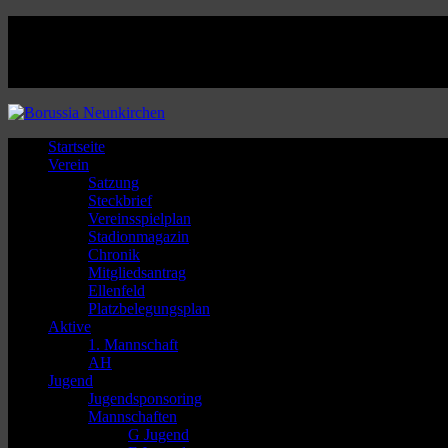
Facebook
Twitter
Instagram
Youtube
Startseite
Verein
Satzung
Steckbrief
Vereinsspielplan
Stadionmagazin
Chronik
Mitgliedsantrag
Ellenfeld
Platzbelegungsplan
Aktive
1. Mannschaft
AH
Jugend
Jugendsponsoring
Mannschaften
G Jugend