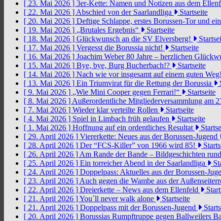
[ 23. Mai 2026 ]
3er-Kette: Namen und Notizen aus dem Ellen
[ 22. Mai 2026 ]
Abschied von der Saarlandliga
Startseite
[ 20. Mai 2026 ]
Deftige Schlappe, erstes Borussen-Tor und ei
[ 19. Mai 2026 ]
„Brutales Ergebnis“
Startseite
[ 18. Mai 2026 ]
Glückwunsch an die SV Elversberg!
Startsei
[ 17. Mai 2026 ]
Vergesst die Borussia nicht!
Startseite
[ 16. Mai 2026 ]
Joachim Weber 80 Jahre – herzlichen Glück
[ 15. Mai 2026 ]
Bye, bye, Burg Bucherbach!?
Startseite
[ 14. Mai 2026 ]
Nach wie vor insgesamt auf einem guten Weg
[ 13. Mai 2026 ]
Ein Triumvirat für die Rettung der Borussia
S
[ 9. Mai 2026 ]
„Wie Mini Cooper gegen Ferrari!“
Startseite
[ 8. Mai 2026 ]
Außerordentliche Mitgliederversammlung am 2
[ 7. Mai 2026 ]
Wieder klar verteilte Rollen
Startseite
[ 4. Mai 2026 ]
Spiel in Limbach früh gelaufen
Startseite
[ 1. Mai 2026 ]
Hoffnung auf ein ordentliches Resultat
Startse
[ 29. April 2026 ]
Viererkette: Neues aus der Borussen-Jugend
[ 28. April 2026 ]
Der “FCS-Killer” von 1966 wird 85!
Starts
[ 26. April 2026 ]
Am Rande der Bande – Bildgeschichten rund
[ 25. April 2026 ]
Ein torreicher Abend in der Saarlandliga
Sta
[ 24. April 2026 ]
Doppelpass: Aktuelles aus der Borussen-Ju
[ 23. April 2026 ]
Auch gegen die Wambe aus der Außenseiterr
[ 22. April 2026 ]
Dreierkette – News aus dem Ellenfeld
Start
[ 21. April 2026 ]
You´ll never walk alone
Startseite
[ 21. April 2026 ]
Doppelpass mit der Borussen-Jugend
Starts
[ 20. April 2026 ]
Borussias Rumpftruppe gegen Ballweilers Ba