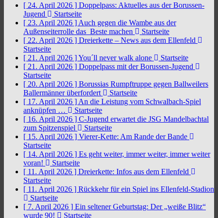
[ 24. April 2026 ]
Doppelpass: Aktuelles aus der Borussen-
Jugend
Startseite
[ 23. April 2026 ]
Auch gegen die Wambe aus der
Außenseiterrolle das Beste machen
Startseite
[ 22. April 2026 ]
Dreierkette – News aus dem Ellenfeld
Startseite
[ 21. April 2026 ]
You´ll never walk alone
Startseite
[ 21. April 2026 ]
Doppelpass mit der Borussen-Jugend
Startseite
[ 20. April 2026 ]
Borussias Rumpftruppe gegen Ballweilers
Ballermänner überfordert
Startseite
[ 17. April 2026 ]
An die Leistung vom Schwalbach-Spiel
anknüpfen …
Startseite
[ 16. April 2026 ]
C-Jugend erwartet die JSG Mandelbachtal
zum Spitzenspiel
Startseite
[ 15. April 2026 ]
Vierer-Kette: Am Rande der Bande
Startseite
[ 14. April 2026 ]
Es geht weiter, immer weiter, immer weiter
voran!
Startseite
[ 11. April 2026 ]
Dreierkette: Infos aus dem Ellenfeld
Startseite
[ 11. April 2026 ]
Rückkehr für ein Spiel ins Ellenfeld-Stadion
Startseite
[ 7. April 2026 ]
Ein seltener Geburtstag: Der „weiße Blitz“
wurde 90!
Startseite