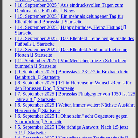
[ 18. September 2025 ]
Aus eindrucksvollen Tagen zum
Denkmal des Fußballs
News
[ 15. September 2025 ]
Ein mehr als gelungener Tag für
Ellenfeld und Borussia
Startseite
[ 14. September 2025 ]
Happy birthday, Heinz Histing!
Startseite
[ 13. September 2025 ]
Das Ellenfeld – eine heilige Stätte des
Fußballs
Startseite
[ 12. September 2025 ]
Das Ellenfeld-Stadion öffnet seine
Pforten
Startseite
[ 11. September 2025 ]
Von Menschen, die zu Schlachten
bummeln
Startseite
[ 9. September 2025 ]
Borussias U23: 2:2 in Bexbach kein
Beinbruch!
Startseite
[ 8. September 2025 ]
1:1 in Herrensohr: Wunsch-Remis für
den Borussen-Doc
Startseite
[ 7. September 2025 ]
Borussias Finalgegner von 1959 ist 125
Jahre alt!
Startseite
[ 6. September 2025 ]
Weiter, immer weiter: Nächste Ausfahrt
Herrensohr
Startseite
[ 6. September 2025 ]
„Ohne zehn“ acht Gegentore gegen
Saarbrücken
Startseite
[ 5. September 2025 ]
Die richtige Antwort: Nach 1:5 jetzt
5:1!
Startseite