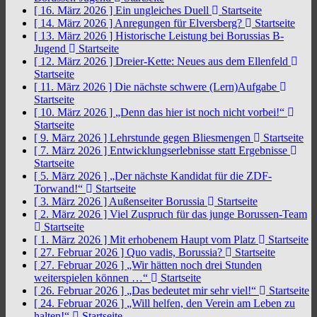
[ 16. März 2026 ]
Ein ungleiches Duell
Startseite
[ 14. März 2026 ]
Anregungen für Elversberg?
Startseite
[ 13. März 2026 ]
Historische Leistung bei Borussias B-
Jugend
Startseite
[ 12. März 2026 ]
Dreier-Kette: Neues aus dem Ellenfeld
Startseite
[ 11. März 2026 ]
Die nächste schwere (Lern)Aufgabe
Startseite
[ 10. März 2026 ]
„Denn das hier ist noch nicht vorbei!“
Startseite
[ 9. März 2026 ]
Lehrstunde gegen Bliesmengen
Startseite
[ 7. März 2026 ]
Entwicklungserlebnisse statt Ergebnisse
Startseite
[ 5. März 2026 ]
„Der nächste Kandidat für die ZDF-
Torwand!“
Startseite
[ 3. März 2026 ]
Außenseiter Borussia
Startseite
[ 2. März 2026 ]
Viel Zuspruch für das junge Borussen-Team
Startseite
[ 1. März 2026 ]
Mit erhobenem Haupt vom Platz
Startseite
[ 27. Februar 2026 ]
Quo vadis, Borussia?
Startseite
[ 27. Februar 2026 ]
„Wir hätten noch drei Stunden
weiterspielen können …“
Startseite
[ 26. Februar 2026 ]
„Das bedeutet mir sehr viel!“
Startseite
[ 24. Februar 2026 ]
„Will helfen, den Verein am Leben zu
halten!“
Startseite