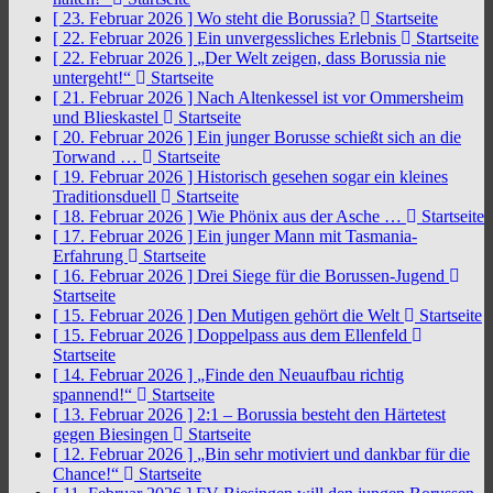
[ 23. Februar 2026 ]
Wo steht die Borussia?
Startseite
[ 22. Februar 2026 ]
Ein unvergessliches Erlebnis
Startseite
[ 22. Februar 2026 ]
„Der Welt zeigen, dass Borussia nie
untergeht!“
Startseite
[ 21. Februar 2026 ]
Nach Altenkessel ist vor Ommersheim
und Blieskastel
Startseite
[ 20. Februar 2026 ]
Ein junger Borusse schießt sich an die
Torwand …
Startseite
[ 19. Februar 2026 ]
Historisch gesehen sogar ein kleines
Traditionsduell
Startseite
[ 18. Februar 2026 ]
Wie Phönix aus der Asche …
Startseite
[ 17. Februar 2026 ]
Ein junger Mann mit Tasmania-
Erfahrung
Startseite
[ 16. Februar 2026 ]
Drei Siege für die Borussen-Jugend
Startseite
[ 15. Februar 2026 ]
Den Mutigen gehört die Welt
Startseite
[ 15. Februar 2026 ]
Doppelpass aus dem Ellenfeld
Startseite
[ 14. Februar 2026 ]
„Finde den Neuaufbau richtig
spannend!“
Startseite
[ 13. Februar 2026 ]
2:1 – Borussia besteht den Härtetest
gegen Biesingen
Startseite
[ 12. Februar 2026 ]
„Bin sehr motiviert und dankbar für die
Chance!“
Startseite