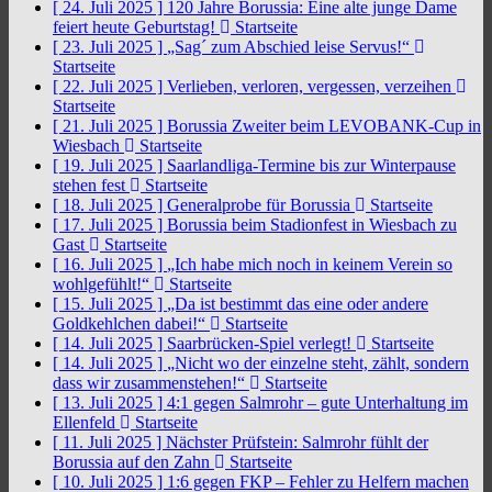
[ 24. Juli 2025 ]
120 Jahre Borussia: Eine alte junge Dame
feiert heute Geburtstag!
Startseite
[ 23. Juli 2025 ]
„Sag´ zum Abschied leise Servus!“
Startseite
[ 22. Juli 2025 ]
Verlieben, verloren, vergessen, verzeihen
Startseite
[ 21. Juli 2025 ]
Borussia Zweiter beim LEVOBANK-Cup in
Wiesbach
Startseite
[ 19. Juli 2025 ]
Saarlandliga-Termine bis zur Winterpause
stehen fest
Startseite
[ 18. Juli 2025 ]
Generalprobe für Borussia
Startseite
[ 17. Juli 2025 ]
Borussia beim Stadionfest in Wiesbach zu
Gast
Startseite
[ 16. Juli 2025 ]
„Ich habe mich noch in keinem Verein so
wohlgefühlt!“
Startseite
[ 15. Juli 2025 ]
„Da ist bestimmt das eine oder andere
Goldkehlchen dabei!“
Startseite
[ 14. Juli 2025 ]
Saarbrücken-Spiel verlegt!
Startseite
[ 14. Juli 2025 ]
„Nicht wo der einzelne steht, zählt, sondern
dass wir zusammenstehen!“
Startseite
[ 13. Juli 2025 ]
4:1 gegen Salmrohr – gute Unterhaltung im
Ellenfeld
Startseite
[ 11. Juli 2025 ]
Nächster Prüfstein: Salmrohr fühlt der
Borussia auf den Zahn
Startseite
[ 10. Juli 2025 ]
1:6 gegen FKP – Fehler zu Helfern machen