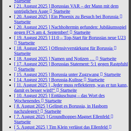
Startseite
[ 21. August 2025 ]
Borussias VAR – der Mann mit dem
untrüglichen Auge
Startseite
[ 20. August 2025 ]
Ein Phoenix zu Besuch bei Borussia
Startseite
[ 20. August 2025 ]
Nachholtermin gefunden: Jubiläumsspiel
gegen FCS am 4. September!
Startseite
[ 19. August 2025 ]
11:0 – Top-Start für Borussias neue U23
Startseite
[ 18. August 2025 ]
Offensivverstärkung für Borussia
Startseite
[ 18. August 2025 ]
Namen und Notizen …
Startseite
[ 17. August 2025 ]
Borussias Statement: 5:1 gegen Rastpfuhl
Startseite
[ 15. August 2025 ]
Borussia unter Zugzwang
Startseite
[ 14. August 2025 ]
Borussia-Kulisse
Startseite
[ 11. August 2025 ]
„Jeder muss reflektieren, was er tun kann,
damit es besser wird!“
Startseite
[ 10. August 2025 ]
Enttäuschung – das Wort des
Wochenendes
Startseite
[ 8. August 2025 ]
Gelingt es Borussia, in Hasborn
nachzulegen?
Startseite
[ 7. August 2025 ]
Groundhopper-Magnet Ellenfeld
Startseite
[ 5. August 2025 ]
Tim Klein verlässt das Ellenfeld