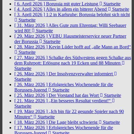
[ 6. April 2026 ]
Borussia mit guter Leistung
Startseite
[ 4. April 2026 ]
Alles in allem ein bitterer Abend
Startseite
[ 3. April 2026 ]
1:2 in Karlsruhe: Borussia belohnt sich nicht
Startseite
[ 31. März 2026 ]
Alles Gute zum Ehrentag: Willi Seebauer
wird 80!
Startseite
[ 29. März 2026 ]
VEBU Hausmeisterservice neuer Partner
der Borussia
Startseite
[ 28. März 2026 ]
Kevin Lüder hofft auf „alle Mann an Bord“
Startseite
[ 27. März 2026 ]
Schalke des Südwestens gegen Schalke aus
dem Ruhrpott: Erlösung nach 19 Ecken und 88 Minuten
Startseite
[ 26. März 2026 ]
Der Insolvenzverwalter informiert
Startseite
[ 26. März 2026 ]
Erfolgreiches Wochenende für die
Borussen-Jugend
Startseite
[ 25. März 2026 ]
Der Vorstand hat das Wort
Startseite
[ 21. März 2026 ]
„Ein besseres Resultat verdient!“
Startseite
[ 19. März 2026 ]
„Ich bin für 22 gesunde Spieler nach 90
Minuten“
Startseite
[ 18. März 2026 ]
Die Lage bleibt schwierig
Startseite
[ 17. März 2026 ]
Erfolgreiches Wochenende für die
Borussen-Jugend
Startseite