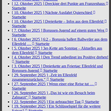
[ 12. Oktober 2025 ]
Dreckige drei Punkte am Franzenhaus
Startseite
[ 10. Oktober 2025 ]
Nächste Ausfahrt Quierschied
Startseite
[ 10. Oktober 2025 ]
Dreierkette – Infos aus dem Ellenfeld
Startseite
[ 7. Oktober 2025 ]
Borussen-Jugend auf einem guten Weg
Startseite
[ 6. Oktober 2025 ]
6:2 – Borussia ballert Ballweiler aus dem
Ellenfeld …
Startseite
[ 5. Oktober 2025 ]
3er-Kette am Sonntag – Aktuelles aus
dem Ellenfeld
Startseite
[ 4. Oktober 2025 ]
Den Trend unbedingt ins Positive drehen!
Startseite
[ 3. Oktober 2025 ]
Dreierkette am Feiertag: Ellenfeld und
Borussen-Jugend
Startseite
[ 29. September 2025 ]
„Zeit im Ellenfeld
zusammenzurücken.“
Startseite
[ 27. September 2025 ]
Wenn einer eine Reise tut …
Startseite
[ 26. September 2025 ]
„Das ist wie ein Besuch beim
Zahnarzt“
Startseite
[ 22. September 2025 ]
Ein gebrauchter Tag
Startseite
[ 19. September 2025 ]
Ein Schlüsselspiel für die weitere
Saison?
Startseite