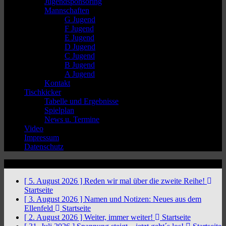
Jugendsponsoring
Mannschaften
G Jugend
F Jugend
E Jugend
D Jugend
C Jugend
B Jugend
A Jugend
Kontakt
Tischkicker
Tabelle und Ergebnisse
Spielplan
News u. Termine
Video
Impressum
Datenschutz
News Ticker
[ 5. August 2026 ]
Reden wir mal über die zweite Reihe!
Startseite
[ 3. August 2026 ]
Namen und Notizen: Neues aus dem
Ellenfeld
Startseite
[ 2. August 2026 ]
Weiter, immer weiter!
Startseite