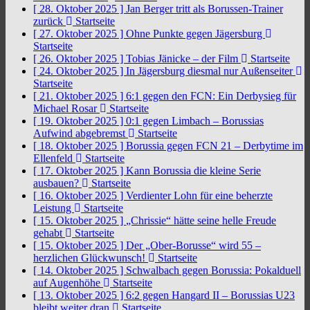
[ 28. Oktober 2025 ]
Jan Berger tritt als Borussen-Trainer
zurück
Startseite
[ 27. Oktober 2025 ]
Ohne Punkte gegen Jägersburg
Startseite
[ 26. Oktober 2025 ]
Tobias Jänicke – der Film
Startseite
[ 24. Oktober 2025 ]
In Jägersburg diesmal nur Außenseiter
Startseite
[ 21. Oktober 2025 ]
6:1 gegen den FCN: Ein Derbysieg für
Michael Rosar
Startseite
[ 19. Oktober 2025 ]
0:1 gegen Limbach – Borussias
Aufwind abgebremst
Startseite
[ 18. Oktober 2025 ]
Borussia gegen FCN 21 – Derbytime im
Ellenfeld
Startseite
[ 17. Oktober 2025 ]
Kann Borussia die kleine Serie
ausbauen?
Startseite
[ 16. Oktober 2025 ]
Verdienter Lohn für eine beherzte
Leistung
Startseite
[ 15. Oktober 2025 ]
„Chrissie“ hätte seine helle Freude
gehabt
Startseite
[ 15. Oktober 2025 ]
Der „Ober-Borusse“ wird 55 –
herzlichen Glückwunsch!
Startseite
[ 14. Oktober 2025 ]
Schwalbach gegen Borussia: Pokalduell
auf Augenhöhe
Startseite
[ 13. Oktober 2025 ]
6:2 gegen Hangard II – Borussias U23
bleibt weiter dran
Startseite