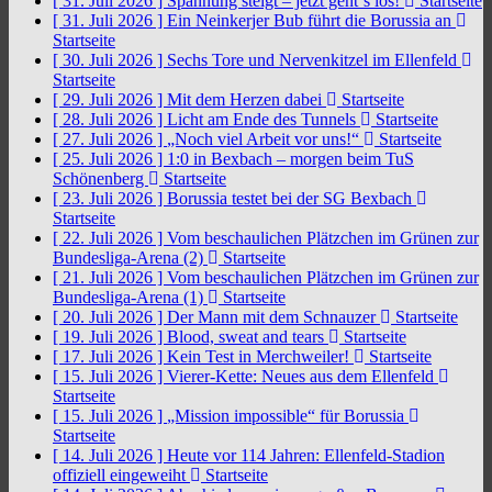
[ 31. Juli 2026 ]
Spannung steigt – jetzt geht´s los!
Startseite
[ 31. Juli 2026 ]
Ein Neinkerjer Bub führt die Borussia an
Startseite
[ 30. Juli 2026 ]
Sechs Tore und Nervenkitzel im Ellenfeld
Startseite
[ 29. Juli 2026 ]
Mit dem Herzen dabei
Startseite
[ 28. Juli 2026 ]
Licht am Ende des Tunnels
Startseite
[ 27. Juli 2026 ]
„Noch viel Arbeit vor uns!“
Startseite
[ 25. Juli 2026 ]
1:0 in Bexbach – morgen beim TuS
Schönenberg
Startseite
[ 23. Juli 2026 ]
Borussia testet bei der SG Bexbach
Startseite
[ 22. Juli 2026 ]
Vom beschaulichen Plätzchen im Grünen zur
Bundesliga-Arena (2)
Startseite
[ 21. Juli 2026 ]
Vom beschaulichen Plätzchen im Grünen zur
Bundesliga-Arena (1)
Startseite
[ 20. Juli 2026 ]
Der Mann mit dem Schnauzer
Startseite
[ 19. Juli 2026 ]
Blood, sweat and tears
Startseite
[ 17. Juli 2026 ]
Kein Test in Merchweiler!
Startseite
[ 15. Juli 2026 ]
Vierer-Kette: Neues aus dem Ellenfeld
Startseite
[ 15. Juli 2026 ]
„Mission impossible“ für Borussia
Startseite
[ 14. Juli 2026 ]
Heute vor 114 Jahren: Ellenfeld-Stadion
offiziell eingeweiht
Startseite