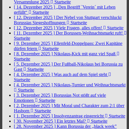
Versammlung 2025
Startseite
[ 14. Dezember 2025 ]
„Den Begriff `Verein´ mit Leben
gefüllt“
Startseite
[ 12. Dezember 2025 ]
Der Nebel von Stuttgart verschluckt
Borussias Siegeshoffnungen
Startseite
[ 12. Dezember 2025 ]
Viele Fragen, alles offen!
Startseite
[ 11. Dezember 2025 ]
Der Borussen-Weihnachtsmarkt ruft!
Startseite
[ 9. Dezember 2025 ]
Ellenfeld-Doppelpass: Zwei Kapitäne
dürfen feiern
Startseite
[ 8. Dezember 2025 ]
Nikolaus-Kick mit ganz viel Spaß
Startseite
[ 5. Dezember 2025 ]
Der Fußball-Nikolaus bei Borussia zu
Gast
Startseite
[ 4. Dezember 2025 ]
Was auch auf dem Spiel steht
Startseite
[ 4. Dezember 2025 ]
Nikolaus-Turnier und Weihnachtsmarkt
Startseite
[ 3. Dezember 2025 ]
Borussias Not stößt auf viele
Emotionen
Startseite
[ 2. Dezember 2025 ]
Mit Moral und Charakter zum 2:1 über
Hasborn
Startseite
[ 1. Dezember 2025 ]
Insolvenzantrag eingereicht
Startseite
[ 30. November 2025 ]
Ein letztes Mal?
Startseite
[ 28. November 2025 ]
Kann Borussia der „black week”