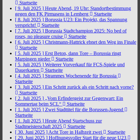
Startseite
[ 9. Juli 2025 ]
Heute Abend, 19 Uhr: Standortbestimmung
gegen den FK Pirmasens in Lemberg
Startseite
[ 8. Juli 2025 ]
Borussia U23: Ein Projekt, das Spannung
verspricht!
Startseite
[ 7. Juli 2025 ]
Borussia Stadtchampion 2025: No bed of
roses, no pleasure cruise
Startseite
[ 6. Juli 2025 ]
Christmann-Hattrick ebnet den Weg ins Finale
Startseite
[ 5. Juli 2025 ]
Erst Beton, dann Tore – Borussia ringt
Marpingen nieder
Startseite
[ 5. Juli 2025 ]
Weiterer Vorverkauf für FCS-Spiele und
Dauerkarten
Startseite
[ 4. Juli 2025 ]
Strammes Wochenende für Borussia
Startseite
[ 3. Juli 2025 ]
Ein Schritt zurück als ein Schritt nach vorne?
Startseite
[ 2. Juli 2025 ]
„Vom Erfindergeist zur Gegenwart: Ein
Sommertag beim SCL“
Startseite
[ 1. Juli 2025 ]
Zwei Stadttitel für die Borussen-Jugend
Startseite
[ 1. Juli 2025 ]
Heute Abend Startschuss zur
Stadtmeisterschaft 2025
Startseite
[ 30. Juni 2025 ]
Acht Tore in Halbzeit zwei
Startseite
[ 29. Juni 2025 ]
Hoffnungsvoller Start für die neue U23