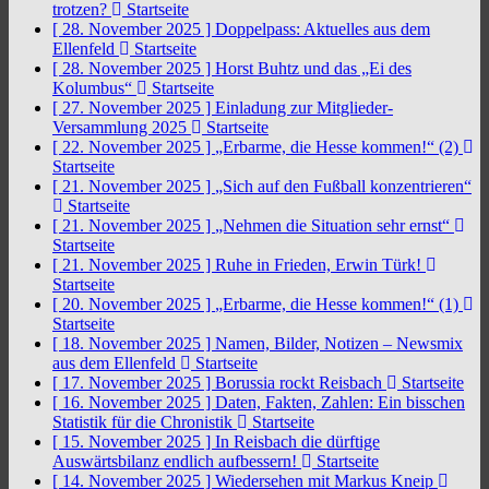
trotzen?
Startseite
[ 28. November 2025 ]
Doppelpass: Aktuelles aus dem
Ellenfeld
Startseite
[ 28. November 2025 ]
Horst Buhtz und das „Ei des
Kolumbus“
Startseite
[ 27. November 2025 ]
Einladung zur Mitglieder-
Versammlung 2025
Startseite
[ 22. November 2025 ]
„Erbarme, die Hesse kommen!“ (2)
Startseite
[ 21. November 2025 ]
„Sich auf den Fußball konzentrieren“
Startseite
[ 21. November 2025 ]
„Nehmen die Situation sehr ernst“
Startseite
[ 21. November 2025 ]
Ruhe in Frieden, Erwin Türk!
Startseite
[ 20. November 2025 ]
„Erbarme, die Hesse kommen!“ (1)
Startseite
[ 18. November 2025 ]
Namen, Bilder, Notizen – Newsmix
aus dem Ellenfeld
Startseite
[ 17. November 2025 ]
Borussia rockt Reisbach
Startseite
[ 16. November 2025 ]
Daten, Fakten, Zahlen: Ein bisschen
Statistik für die Chronistik
Startseite
[ 15. November 2025 ]
In Reisbach die dürftige
Auswärtsbilanz endlich aufbessern!
Startseite
[ 14. November 2025 ]
Wiedersehen mit Markus Kneip