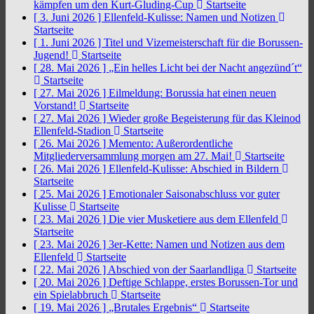
kämpfen um den Kurt-Gluding-Cup
Startseite
[ 3. Juni 2026 ]
Ellenfeld-Kulisse: Namen und Notizen
Startseite
[ 1. Juni 2026 ]
Titel und Vizemeisterschaft für die Borussen-
Jugend!
Startseite
[ 28. Mai 2026 ]
„Ein helles Licht bei der Nacht angezünd´t“
Startseite
[ 27. Mai 2026 ]
Eilmeldung: Borussia hat einen neuen
Vorstand!
Startseite
[ 27. Mai 2026 ]
Wieder große Begeisterung für das Kleinod
Ellenfeld-Stadion
Startseite
[ 26. Mai 2026 ]
Memento: Außerordentliche
Mitgliederversammlung morgen am 27. Mai!
Startseite
[ 26. Mai 2026 ]
Ellenfeld-Kulisse: Abschied in Bildern
Startseite
[ 25. Mai 2026 ]
Emotionaler Saisonabschluss vor guter
Kulisse
Startseite
[ 23. Mai 2026 ]
Die vier Musketiere aus dem Ellenfeld
Startseite
[ 23. Mai 2026 ]
3er-Kette: Namen und Notizen aus dem
Ellenfeld
Startseite
[ 22. Mai 2026 ]
Abschied von der Saarlandliga
Startseite
[ 20. Mai 2026 ]
Deftige Schlappe, erstes Borussen-Tor und
ein Spielabbruch
Startseite
[ 19. Mai 2026 ]
„Brutales Ergebnis“
Startseite