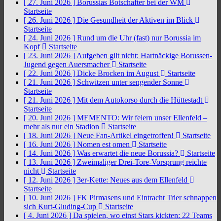
[ 27. Juni 2026 ]
Borussias Botschafter bei der WM
Startseite
[ 26. Juni 2026 ]
Die Gesundheit der Aktiven im Blick
Startseite
[ 24. Juni 2026 ]
Rund um die Uhr (fast) nur Borussia im
Kopf
Startseite
[ 23. Juni 2026 ]
Aufgeben gilt nicht: Hartnäckige Borussen-
Jugend gegen Auersmacher
Startseite
[ 22. Juni 2026 ]
Dicke Brocken im August
Startseite
[ 21. Juni 2026 ]
Schwitzen unter sengender Sonne
Startseite
[ 21. Juni 2026 ]
Mit dem Autokorso durch die Hüttestadt
Startseite
[ 20. Juni 2026 ]
MEMENTO: Wir feiern unser Ellenfeld –
mehr als nur ein Stadion
Startseite
[ 18. Juni 2026 ]
Neue Fan-Artikel eingetroffen!
Startseite
[ 16. Juni 2026 ]
Nomen est omen
Startseite
[ 14. Juni 2026 ]
Was erwartet die neue Borussia?
Startseite
[ 13. Juni 2026 ]
Zweimaliger Drei-Tore-Vorsprung reichte
nicht
Startseite
[ 12. Juni 2026 ]
3er-Kette: Neues aus dem Ellenfeld
Startseite
[ 10. Juni 2026 ]
FK Pirmasens und Eintracht Trier schnappen
sich Kurt-Gluding-Cup
Startseite
[ 4. Juni 2026 ]
Da spielen, wo einst Stars kickten: 22 Teams