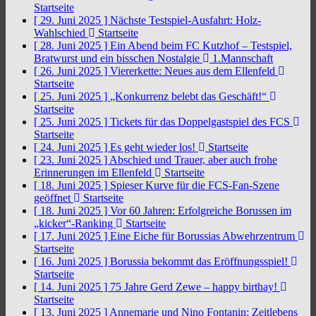
Startseite
[ 29. Juni 2025 ]
Nächste Testspiel-Ausfahrt: Holz-
Wahlschied
Startseite
[ 28. Juni 2025 ]
Ein Abend beim FC Kutzhof – Testspiel,
Bratwurst und ein bisschen Nostalgie
1.Mannschaft
[ 26. Juni 2025 ]
Viererkette: Neues aus dem Ellenfeld
Startseite
[ 25. Juni 2025 ]
„Konkurrenz belebt das Geschäft!“
Startseite
[ 25. Juni 2025 ]
Tickets für das Doppelgastspiel des FCS
Startseite
[ 24. Juni 2025 ]
Es geht wieder los!
Startseite
[ 23. Juni 2025 ]
Abschied und Trauer, aber auch frohe
Erinnerungen im Ellenfeld
Startseite
[ 18. Juni 2025 ]
Spieser Kurve für die FCS-Fan-Szene
geöffnet
Startseite
[ 18. Juni 2025 ]
Vor 60 Jahren: Erfolgreiche Borussen im
„kicker“-Ranking
Startseite
[ 17. Juni 2025 ]
Eine Eiche für Borussias Abwehrzentrum
Startseite
[ 16. Juni 2025 ]
Borussia bekommt das Eröffnungsspiel!
Startseite
[ 14. Juni 2025 ]
75 Jahre Gerd Zewe – happy birthay!
Startseite
[ 13. Juni 2025 ]
Annemarie und Nino Fontanin: Zeitlebens