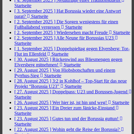
[ 4. September 2025 ]
Neuauflage eines Traditionsduells
Startseite
[ 3. September 2025 ]
Hat Borussia wieder eine Antwort
parat?
Startseite
[ 2. September 2025 ]
Die Sorgen wenigstens für einen
Fußballabend vergessen
Startseite
[ 2. September 2025 ]
Wiedersehen macht Freude
Startseite
[ 2. September 2025 ]
Alle Neune für Borussias U23
Startseite
[ 1. September 2025 ]
Doppelspieltag gegen Elversberg: Tor-
Flut im Ellenfeld
Startseite
[ 30. August 2025 ]
Rückenwind aus Bliesmengen gegen
Elversberg mitnehmen!
Startseite
[ 29. August 2025 ]
Von Hiobsbotschaften und einem
Pyrrhus-Sieg
Startseite
[ 28. August 2025 ]
3:2 in Kohlhof – Top-Start für das neue
Projekt “Borussia U23”
Startseite
[ 27. August 2025 ]
Doppelpass: U23 und Borussen-Jugend
Startseite
[ 26. August 2025 ]
Wer hier ist, ist hin und weg!
Startseite
[ 23. August 2025 ]
Ein Dreier zum Jänicke-Einstand
Startseite
[ 23. August 2025 ]
Gutes tun und der Borussia guttun!
Startseite
[ 22. August 2025 ]
Wohin geht die Reise der Borussia?