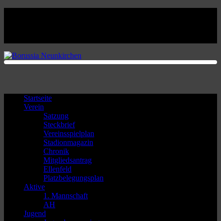
Facebook
Twitter
Instagram
Youtube
Startseite
Verein
Satzung
Steckbrief
Vereinsspielplan
Stadionmagazin
Chronik
Mitgliedsantrag
Ellenfeld
Platzbelegungsplan
Aktive
1. Mannschaft
AH
Jugend