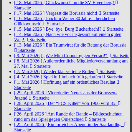
[ 18. Mai 2026 ]
Glückwunsch an die SV Elversberg!
Startseite
[ 17. Mai 2026 ]
Vergesst die Borussia nicht!
Startseite
[ 16. Mai 2026 ]
Joachim Weber 80 Jahre – herzlichen
Glückwunsch!
Startseite
[ 15. Mai 2026 ]
Bye, bye, Burg Bucherbach!?
Startseite
[ 14. Mai 2026 ]
Nach wie vor insgesamt auf einem guten
Weg!
Startseite
[ 13. Mai 2026 ]
Ein Triumvirat für die Rettung der Borussia
Startseite
[ 9. Mai 2026 ]
„Wie Mini Cooper gegen Ferrari!“
Startseite
[ 8. Mai 2026 ]
Außerordentliche Mitgliederversammlung am
27. Mai
Startseite
[ 7. Mai 2026 ]
Wieder klar verteilte Rollen
Startseite
[ 4. Mai 2026 ]
Spiel in Limbach früh gelaufen
Startseite
[ 1. Mai 2026 ]
Hoffnung auf ein ordentliches Resultat
Startseite
[ 29. April 2026 ]
Viererkette: Neues aus der Borussen-
Jugend
Startseite
[ 28. April 2026 ]
Der “FCS-Killer” von 1966 wird 85!
Startseite
[ 26. April 2026 ]
Am Rande der Bande – Bildgeschichten
rund um das Spiel gegen Quierschied
Startseite
[ 25. April 2026 ]
Ein torreicher Abend in der Saarlandliga
Startseite