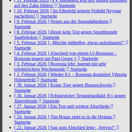
[ 11. Februar 2026 ]
FV Biesingen will den jungen Borussen
auf den Zahn fühlen!
Startseite
[ 10. Februar 2026 ]
Im Ellenfeld seinem Vorbild Neymar
nacheifern!
Startseite
[ 9. Februar 2026 ]
Neues aus der Jugendabteilung
Startseite
[ 8. Februar 2026 ]
Heute kein Test gegen Sportfreunde
Saarbrücken
Startseite
[ 5. Februar 2026 ]
„Möchte mithelfen, etwas aufzubauen!“
Startseite
[ 4. Februar 2026 ]
Abschied von einem Ur-Borussen –
Borussia trauert um Paul Georg †
Startseite
[ 3. Februar 2026 ]
Borussia lebt: Jugend mit sehr
erfolgreichem Wochenende
Startseite
[ 2. Februar 2026 ]
Wieder 8:1 – Borussia dominiert Viktoria
Hühnerfeld
Startseite
[ 30. Januar 2026 ]
Keine Tore gegen Braunschweig
Startseite
[ 30. Januar 2026 ]
Erfolgreicher Testspielauftakt: 8:1 gegen
Jägersfreude
Startseite
[ 27. Januar 2026 ]
Ein Test und weitere Abschiede
Startseite
[ 24. Januar 2026 ]
Tim Braun zieht es in die Heimat
Startseite
[ 22. Januar 2026 ]
Sag zum Abschied leise: „Servus!“