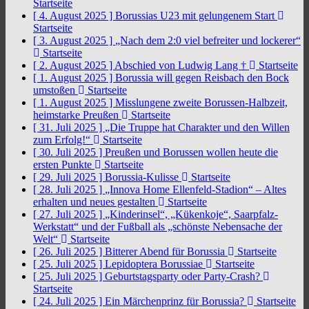
Startseite
[ 4. August 2025 ]
Borussias U23 mit gelungenem Start
Startseite
[ 3. August 2025 ]
„Nach dem 2:0 viel befreiter und lockerer“
Startseite
[ 2. August 2025 ]
Abschied von Ludwig Lang †
Startseite
[ 1. August 2025 ]
Borussia will gegen Reisbach den Bock
umstoßen
Startseite
[ 1. August 2025 ]
Misslungene zweite Borussen-Halbzeit,
heimstarke Preußen
Startseite
[ 31. Juli 2025 ]
„Die Truppe hat Charakter und den Willen
zum Erfolg!“
Startseite
[ 30. Juli 2025 ]
Preußen und Borussen wollen heute die
ersten Punkte
Startseite
[ 29. Juli 2025 ]
Borussia-Kulisse
Startseite
[ 28. Juli 2025 ]
„Innova Home Ellenfeld-Stadion“ – Altes
erhalten und neues gestalten
Startseite
[ 27. Juli 2025 ]
„Kinderinsel“, „Kükenkoje“, Saarpfalz-
Werkstatt“ und der Fußball als „schönste Nebensache der
Welt“
Startseite
[ 26. Juli 2025 ]
Bitterer Abend für Borussia
Startseite
[ 25. Juli 2025 ]
Lepidoptera Borussiae
Startseite
[ 25. Juli 2025 ]
Geburtstagsparty oder Party-Crash?
Startseite
[ 24. Juli 2025 ]
Ein Märchenprinz für Borussia?
Startseite