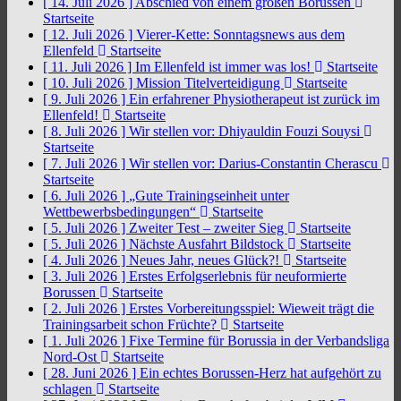
[ 14. Juli 2026 ]
Abschied von einem großen Borussen
Startseite
[ 12. Juli 2026 ]
Vierer-Kette: Sonntagsnews aus dem
Ellenfeld
Startseite
[ 11. Juli 2026 ]
Im Ellenfeld ist immer was los!
Startseite
[ 10. Juli 2026 ]
Mission Titelverteidigung
Startseite
[ 9. Juli 2026 ]
Ein erfahrener Physiotherapeut ist zurück im
Ellenfeld!
Startseite
[ 8. Juli 2026 ]
Wir stellen vor: Dhiyauldin Fouzi Souysi
Startseite
[ 7. Juli 2026 ]
Wir stellen vor: Darius-Constantin Cherascu
Startseite
[ 6. Juli 2026 ]
„Gute Trainingseinheit unter
Wettbewerbsbedingungen“
Startseite
[ 5. Juli 2026 ]
Zweiter Test – zweiter Sieg
Startseite
[ 5. Juli 2026 ]
Nächste Ausfahrt Bildstock
Startseite
[ 4. Juli 2026 ]
Neues Jahr, neues Glück?!
Startseite
[ 3. Juli 2026 ]
Erstes Erfolgserlebnis für neuformierte
Borussen
Startseite
[ 2. Juli 2026 ]
Erstes Vorbereitungsspiel: Wieweit trägt die
Trainingsarbeit schon Früchte?
Startseite
[ 1. Juli 2026 ]
Fixe Termine für Borussia in der Verbandsliga
Nord-Ost
Startseite
[ 28. Juni 2026 ]
Ein echtes Borussen-Herz hat aufgehört zu
schlagen
Startseite