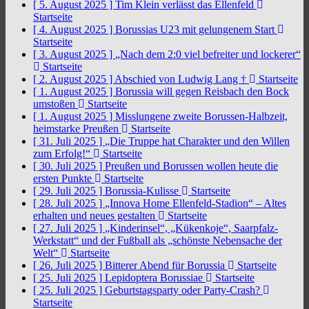
[ 5. August 2025 ]
Tim Klein verlässt das Ellenfeld
Startseite
[ 4. August 2025 ]
Borussias U23 mit gelungenem Start
Startseite
[ 3. August 2025 ]
„Nach dem 2:0 viel befreiter und lockerer“
Startseite
[ 2. August 2025 ]
Abschied von Ludwig Lang †
Startseite
[ 1. August 2025 ]
Borussia will gegen Reisbach den Bock
umstoßen
Startseite
[ 1. August 2025 ]
Misslungene zweite Borussen-Halbzeit,
heimstarke Preußen
Startseite
[ 31. Juli 2025 ]
„Die Truppe hat Charakter und den Willen
zum Erfolg!“
Startseite
[ 30. Juli 2025 ]
Preußen und Borussen wollen heute die
ersten Punkte
Startseite
[ 29. Juli 2025 ]
Borussia-Kulisse
Startseite
[ 28. Juli 2025 ]
„Innova Home Ellenfeld-Stadion“ – Altes
erhalten und neues gestalten
Startseite
[ 27. Juli 2025 ]
„Kinderinsel“, „Kükenkoje“, Saarpfalz-
Werkstatt“ und der Fußball als „schönste Nebensache der
Welt“
Startseite
[ 26. Juli 2025 ]
Bitterer Abend für Borussia
Startseite
[ 25. Juli 2025 ]
Lepidoptera Borussiae
Startseite
[ 25. Juli 2025 ]
Geburtstagsparty oder Party-Crash?
Startseite