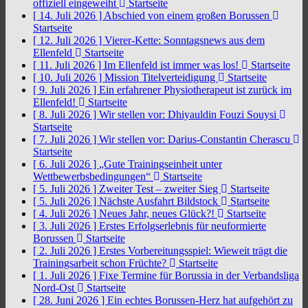
offiziell eingeweiht
Startseite
[ 14. Juli 2026 ]
Abschied von einem großen Borussen
Startseite
[ 12. Juli 2026 ]
Vierer-Kette: Sonntagsnews aus dem
Ellenfeld
Startseite
[ 11. Juli 2026 ]
Im Ellenfeld ist immer was los!
Startseite
[ 10. Juli 2026 ]
Mission Titelverteidigung
Startseite
[ 9. Juli 2026 ]
Ein erfahrener Physiotherapeut ist zurück im
Ellenfeld!
Startseite
[ 8. Juli 2026 ]
Wir stellen vor: Dhiyauldin Fouzi Souysi
Startseite
[ 7. Juli 2026 ]
Wir stellen vor: Darius-Constantin Cherascu
Startseite
[ 6. Juli 2026 ]
„Gute Trainingseinheit unter
Wettbewerbsbedingungen“
Startseite
[ 5. Juli 2026 ]
Zweiter Test – zweiter Sieg
Startseite
[ 5. Juli 2026 ]
Nächste Ausfahrt Bildstock
Startseite
[ 4. Juli 2026 ]
Neues Jahr, neues Glück?!
Startseite
[ 3. Juli 2026 ]
Erstes Erfolgserlebnis für neuformierte
Borussen
Startseite
[ 2. Juli 2026 ]
Erstes Vorbereitungsspiel: Wieweit trägt die
Trainingsarbeit schon Früchte?
Startseite
[ 1. Juli 2026 ]
Fixe Termine für Borussia in der Verbandsliga
Nord-Ost
Startseite
[ 28. Juni 2026 ]
Ein echtes Borussen-Herz hat aufgehört zu