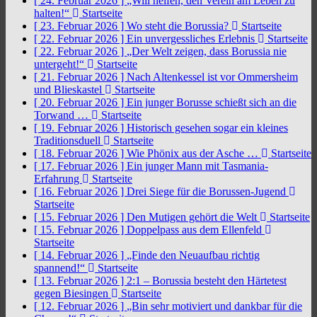
[ 24. Februar 2026 ]
„Will helfen, den Verein am Leben zu
halten!“
Startseite
[ 23. Februar 2026 ]
Wo steht die Borussia?
Startseite
[ 22. Februar 2026 ]
Ein unvergessliches Erlebnis
Startseite
[ 22. Februar 2026 ]
„Der Welt zeigen, dass Borussia nie
untergeht!“
Startseite
[ 21. Februar 2026 ]
Nach Altenkessel ist vor Ommersheim
und Blieskastel
Startseite
[ 20. Februar 2026 ]
Ein junger Borusse schießt sich an die
Torwand …
Startseite
[ 19. Februar 2026 ]
Historisch gesehen sogar ein kleines
Traditionsduell
Startseite
[ 18. Februar 2026 ]
Wie Phönix aus der Asche …
Startseite
[ 17. Februar 2026 ]
Ein junger Mann mit Tasmania-
Erfahrung
Startseite
[ 16. Februar 2026 ]
Drei Siege für die Borussen-Jugend
Startseite
[ 15. Februar 2026 ]
Den Mutigen gehört die Welt
Startseite
[ 15. Februar 2026 ]
Doppelpass aus dem Ellenfeld
Startseite
[ 14. Februar 2026 ]
„Finde den Neuaufbau richtig
spannend!“
Startseite
[ 13. Februar 2026 ]
2:1 – Borussia besteht den Härtetest
gegen Biesingen
Startseite
[ 12. Februar 2026 ]
„Bin sehr motiviert und dankbar für die