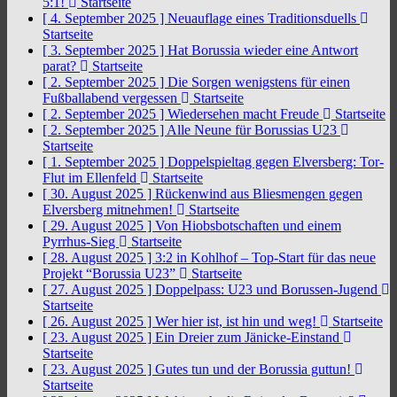
5:1!
Startseite
[ 4. September 2025 ]
Neuauflage eines Traditionsduells
Startseite
[ 3. September 2025 ]
Hat Borussia wieder eine Antwort
parat?
Startseite
[ 2. September 2025 ]
Die Sorgen wenigstens für einen
Fußballabend vergessen
Startseite
[ 2. September 2025 ]
Wiedersehen macht Freude
Startseite
[ 2. September 2025 ]
Alle Neune für Borussias U23
Startseite
[ 1. September 2025 ]
Doppelspieltag gegen Elversberg: Tor-
Flut im Ellenfeld
Startseite
[ 30. August 2025 ]
Rückenwind aus Bliesmengen gegen
Elversberg mitnehmen!
Startseite
[ 29. August 2025 ]
Von Hiobsbotschaften und einem
Pyrrhus-Sieg
Startseite
[ 28. August 2025 ]
3:2 in Kohlhof – Top-Start für das neue
Projekt “Borussia U23”
Startseite
[ 27. August 2025 ]
Doppelpass: U23 und Borussen-Jugend
Startseite
[ 26. August 2025 ]
Wer hier ist, ist hin und weg!
Startseite
[ 23. August 2025 ]
Ein Dreier zum Jänicke-Einstand
Startseite
[ 23. August 2025 ]
Gutes tun und der Borussia guttun!
Startseite