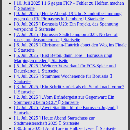
[ 10. Juli 2025 ]
1:6 gegen FKP – Fehler zu Helfern machen
Startseite
[ 9. Juli 2025 ]
Heute Abend, 19 Uhr: Standortbestimmung
gegen den FK Pirmasens in Lemberg
Startseite
[ 8. Juli 2025 ]
Borussia U23: Ein Projekt, das Spannung
verspricht!
Startseite
[ 7. Juli 2025 ]
Borussia Stadtchampion 2025: No bed of
roses, no pleasure cruise
Startseite
[ 6. Juli 2025 ]
Christmann-Hattrick ebnet den Weg ins Finale
Startseite
[ 5. Juli 2025 ]
Erst Beton, dann Tore – Borussia ringt
Marpingen nieder
Startseite
[ 5. Juli 2025 ]
Weiterer Vorverkauf für FCS-Spiele und
Dauerkarten
Startseite
[ 4. Juli 2025 ]
Strammes Wochenende für Borussia
Startseite
[ 3. Juli 2025 ]
Ein Schritt zurück als ein Schritt nach vorne?
Startseite
[ 2. Juli 2025 ]
„Vom Erfindergeist zur Gegenwart: Ein
Sommertag beim SCL“
Startseite
[ 1. Juli 2025 ]
Zwei Stadttitel für die Borussen-Jugend
Startseite
[ 1. Juli 2025 ]
Heute Abend Startschuss zur
Stadtmeisterschaft 2025
Startseite
[ 30. Juni 2025 ]
Acht Tore in Halbzeit zwei
Startseite