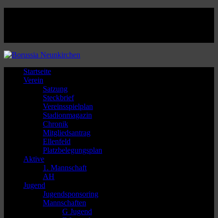
Facebook
Twitter
Instagram
Youtube
Startseite
Verein
Satzung
Steckbrief
Vereinsspielplan
Stadionmagazin
Chronik
Mitgliedsantrag
Ellenfeld
Platzbelegungsplan
Aktive
1. Mannschaft
AH
Jugend
Jugendsponsoring
Mannschaften
G Jugend