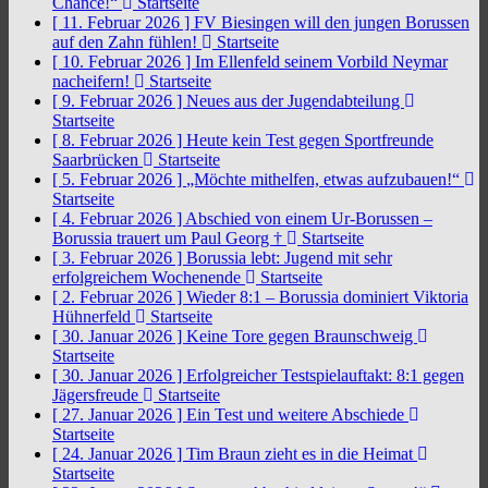
Chance!“
Startseite
[ 11. Februar 2026 ]
FV Biesingen will den jungen Borussen
auf den Zahn fühlen!
Startseite
[ 10. Februar 2026 ]
Im Ellenfeld seinem Vorbild Neymar
nacheifern!
Startseite
[ 9. Februar 2026 ]
Neues aus der Jugendabteilung
Startseite
[ 8. Februar 2026 ]
Heute kein Test gegen Sportfreunde
Saarbrücken
Startseite
[ 5. Februar 2026 ]
„Möchte mithelfen, etwas aufzubauen!“
Startseite
[ 4. Februar 2026 ]
Abschied von einem Ur-Borussen –
Borussia trauert um Paul Georg †
Startseite
[ 3. Februar 2026 ]
Borussia lebt: Jugend mit sehr
erfolgreichem Wochenende
Startseite
[ 2. Februar 2026 ]
Wieder 8:1 – Borussia dominiert Viktoria
Hühnerfeld
Startseite
[ 30. Januar 2026 ]
Keine Tore gegen Braunschweig
Startseite
[ 30. Januar 2026 ]
Erfolgreicher Testspielauftakt: 8:1 gegen
Jägersfreude
Startseite
[ 27. Januar 2026 ]
Ein Test und weitere Abschiede
Startseite
[ 24. Januar 2026 ]
Tim Braun zieht es in die Heimat
Startseite