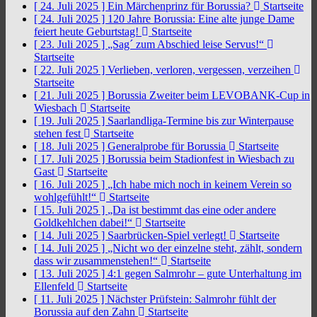
[ 24. Juli 2025 ]
Ein Märchenprinz für Borussia?
Startseite
[ 24. Juli 2025 ]
120 Jahre Borussia: Eine alte junge Dame
feiert heute Geburtstag!
Startseite
[ 23. Juli 2025 ]
„Sag´ zum Abschied leise Servus!“
Startseite
[ 22. Juli 2025 ]
Verlieben, verloren, vergessen, verzeihen
Startseite
[ 21. Juli 2025 ]
Borussia Zweiter beim LEVOBANK-Cup in
Wiesbach
Startseite
[ 19. Juli 2025 ]
Saarlandliga-Termine bis zur Winterpause
stehen fest
Startseite
[ 18. Juli 2025 ]
Generalprobe für Borussia
Startseite
[ 17. Juli 2025 ]
Borussia beim Stadionfest in Wiesbach zu
Gast
Startseite
[ 16. Juli 2025 ]
„Ich habe mich noch in keinem Verein so
wohlgefühlt!“
Startseite
[ 15. Juli 2025 ]
„Da ist bestimmt das eine oder andere
Goldkehlchen dabei!“
Startseite
[ 14. Juli 2025 ]
Saarbrücken-Spiel verlegt!
Startseite
[ 14. Juli 2025 ]
„Nicht wo der einzelne steht, zählt, sondern
dass wir zusammenstehen!“
Startseite
[ 13. Juli 2025 ]
4:1 gegen Salmrohr – gute Unterhaltung im
Ellenfeld
Startseite
[ 11. Juli 2025 ]
Nächster Prüfstein: Salmrohr fühlt der
Borussia auf den Zahn
Startseite