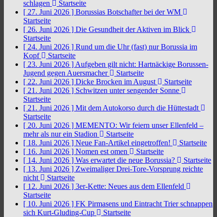
schlagen
Startseite
[ 27. Juni 2026 ]
Borussias Botschafter bei der WM
Startseite
[ 26. Juni 2026 ]
Die Gesundheit der Aktiven im Blick
Startseite
[ 24. Juni 2026 ]
Rund um die Uhr (fast) nur Borussia im
Kopf
Startseite
[ 23. Juni 2026 ]
Aufgeben gilt nicht: Hartnäckige Borussen-
Jugend gegen Auersmacher
Startseite
[ 22. Juni 2026 ]
Dicke Brocken im August
Startseite
[ 21. Juni 2026 ]
Schwitzen unter sengender Sonne
Startseite
[ 21. Juni 2026 ]
Mit dem Autokorso durch die Hüttestadt
Startseite
[ 20. Juni 2026 ]
MEMENTO: Wir feiern unser Ellenfeld –
mehr als nur ein Stadion
Startseite
[ 18. Juni 2026 ]
Neue Fan-Artikel eingetroffen!
Startseite
[ 16. Juni 2026 ]
Nomen est omen
Startseite
[ 14. Juni 2026 ]
Was erwartet die neue Borussia?
Startseite
[ 13. Juni 2026 ]
Zweimaliger Drei-Tore-Vorsprung reichte
nicht
Startseite
[ 12. Juni 2026 ]
3er-Kette: Neues aus dem Ellenfeld
Startseite
[ 10. Juni 2026 ]
FK Pirmasens und Eintracht Trier schnappen
sich Kurt-Gluding-Cup
Startseite