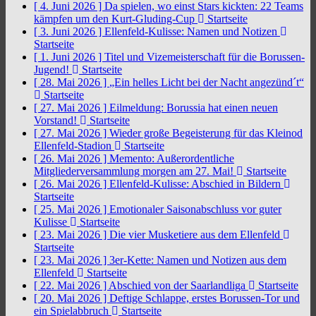
[ 4. Juni 2026 ]
Da spielen, wo einst Stars kickten: 22 Teams
kämpfen um den Kurt-Gluding-Cup
Startseite
[ 3. Juni 2026 ]
Ellenfeld-Kulisse: Namen und Notizen
Startseite
[ 1. Juni 2026 ]
Titel und Vizemeisterschaft für die Borussen-
Jugend!
Startseite
[ 28. Mai 2026 ]
„Ein helles Licht bei der Nacht angezünd´t“
Startseite
[ 27. Mai 2026 ]
Eilmeldung: Borussia hat einen neuen
Vorstand!
Startseite
[ 27. Mai 2026 ]
Wieder große Begeisterung für das Kleinod
Ellenfeld-Stadion
Startseite
[ 26. Mai 2026 ]
Memento: Außerordentliche
Mitgliederversammlung morgen am 27. Mai!
Startseite
[ 26. Mai 2026 ]
Ellenfeld-Kulisse: Abschied in Bildern
Startseite
[ 25. Mai 2026 ]
Emotionaler Saisonabschluss vor guter
Kulisse
Startseite
[ 23. Mai 2026 ]
Die vier Musketiere aus dem Ellenfeld
Startseite
[ 23. Mai 2026 ]
3er-Kette: Namen und Notizen aus dem
Ellenfeld
Startseite
[ 22. Mai 2026 ]
Abschied von der Saarlandliga
Startseite
[ 20. Mai 2026 ]
Deftige Schlappe, erstes Borussen-Tor und
ein Spielabbruch
Startseite