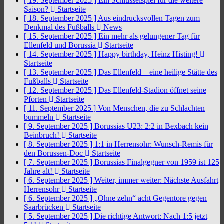
[ 19. September 2025 ]
Ein Schlüsselspiel für die weitere
Saison?
Startseite
[ 18. September 2025 ]
Aus eindrucksvollen Tagen zum
Denkmal des Fußballs
News
[ 15. September 2025 ]
Ein mehr als gelungener Tag für
Ellenfeld und Borussia
Startseite
[ 14. September 2025 ]
Happy birthday, Heinz Histing!
Startseite
[ 13. September 2025 ]
Das Ellenfeld – eine heilige Stätte des
Fußballs
Startseite
[ 12. September 2025 ]
Das Ellenfeld-Stadion öffnet seine
Pforten
Startseite
[ 11. September 2025 ]
Von Menschen, die zu Schlachten
bummeln
Startseite
[ 9. September 2025 ]
Borussias U23: 2:2 in Bexbach kein
Beinbruch!
Startseite
[ 8. September 2025 ]
1:1 in Herrensohr: Wunsch-Remis für
den Borussen-Doc
Startseite
[ 7. September 2025 ]
Borussias Finalgegner von 1959 ist 125
Jahre alt!
Startseite
[ 6. September 2025 ]
Weiter, immer weiter: Nächste Ausfahrt
Herrensohr
Startseite
[ 6. September 2025 ]
„Ohne zehn“ acht Gegentore gegen
Saarbrücken
Startseite
[ 5. September 2025 ]
Die richtige Antwort: Nach 1:5 jetzt