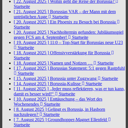
[ 22. August 2025 ]
Wohin geht die Reise der Borussia?
Startseite
[ 21. August 2025 ]
Borussias VAR – der Mann mit dem
untrüglichen Auge
Startseite
[ 20. August 2025 ]
Ein Phoenix zu Besuch bei Borussia
Startseite
[ 20. August 2025 ]
Nachholtermin gefunden: Jubiläumsspiel
gegen FCS am 4. September!
Startseite
[ 19. August 2025 ]
11:0 – Top-Start für Borussias neue U23
Startseite
[ 18. August 2025 ]
Offensivverstärkung für Borussia
Startseite
[ 18. August 2025 ]
Namen und Notizen …
Startseite
[ 17. August 2025 ]
Borussias Statement: 5:1 gegen Rastpfuhl
Startseite
[ 15. August 2025 ]
Borussia unter Zugzwang
Startseite
[ 14. August 2025 ]
Borussia-Kulisse
Startseite
[ 11. August 2025 ]
„Jeder muss reflektieren, was er tun kann,
damit es besser wird!“
Startseite
[ 10. August 2025 ]
Enttäuschung – das Wort des
Wochenendes
Startseite
[ 8. August 2025 ]
Gelingt es Borussia, in Hasborn
nachzulegen?
Startseite
[ 7. August 2025 ]
Groundhopper-Magnet Ellenfeld
Startseite