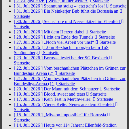
[ 2. August 2026 ]
Weiter, immer weiter!
Startseite
[ 31. Juli 2026 ]
Spannung steigt – jetzt geht´s los!
Startseite
[ 31. Juli 2026 ]
Ein Neinkerjer Bub führt die Borussia an
Startseite
[ 30. Juli 2026 ]
Sechs Tore und Nervenkitzel im Ellenfeld
Startseite
[ 29. Juli 2026 ]
Mit dem Herzen dabei
Startseite
[ 28. Juli 2026 ]
Licht am Ende des Tunnels
Startseite
[ 27. Juli 2026 ]
„Noch viel Arbeit vor uns!“
Startseite
[ 25. Juli 2026 ]
1:0 in Bexbach – morgen beim TuS
Schönenberg
Startseite
[ 23. Juli 2026 ]
Borussia testet bei der SG Bexbach
Startseite
[ 22. Juli 2026 ]
Vom beschaulichen Plätzchen im Grünen zur
Bundesliga-Arena (2)
Startseite
[ 21. Juli 2026 ]
Vom beschaulichen Plätzchen im Grünen zur
Bundesliga-Arena (1)
Startseite
[ 20. Juli 2026 ]
Der Mann mit dem Schnauzer
Startseite
[ 19. Juli 2026 ]
Blood, sweat and tears
Startseite
[ 17. Juli 2026 ]
Kein Test in Merchweiler!
Startseite
[ 15. Juli 2026 ]
Vierer-Kette: Neues aus dem Ellenfeld
Startseite
[ 15. Juli 2026 ]
„Mission impossible“ für Borussia
Startseite
[ 14. Juli 2026 ]
Heute vor 114 Jahren: Ellenfeld-Stadion