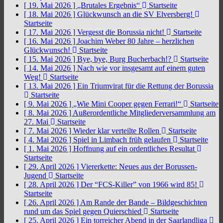
[ 19. Mai 2026 ]
„Brutales Ergebnis“
Startseite
[ 18. Mai 2026 ]
Glückwunsch an die SV Elversberg!
Startseite
[ 17. Mai 2026 ]
Vergesst die Borussia nicht!
Startseite
[ 16. Mai 2026 ]
Joachim Weber 80 Jahre – herzlichen
Glückwunsch!
Startseite
[ 15. Mai 2026 ]
Bye, bye, Burg Bucherbach!?
Startseite
[ 14. Mai 2026 ]
Nach wie vor insgesamt auf einem guten
Weg!
Startseite
[ 13. Mai 2026 ]
Ein Triumvirat für die Rettung der Borussia
Startseite
[ 9. Mai 2026 ]
„Wie Mini Cooper gegen Ferrari!“
Startseite
[ 8. Mai 2026 ]
Außerordentliche Mitgliederversammlung am
27. Mai
Startseite
[ 7. Mai 2026 ]
Wieder klar verteilte Rollen
Startseite
[ 4. Mai 2026 ]
Spiel in Limbach früh gelaufen
Startseite
[ 1. Mai 2026 ]
Hoffnung auf ein ordentliches Resultat
Startseite
[ 29. April 2026 ]
Viererkette: Neues aus der Borussen-
Jugend
Startseite
[ 28. April 2026 ]
Der “FCS-Killer” von 1966 wird 85!
Startseite
[ 26. April 2026 ]
Am Rande der Bande – Bildgeschichten
rund um das Spiel gegen Quierschied
Startseite
[ 25. April 2026 ]
Ein torreicher Abend in der Saarlandliga