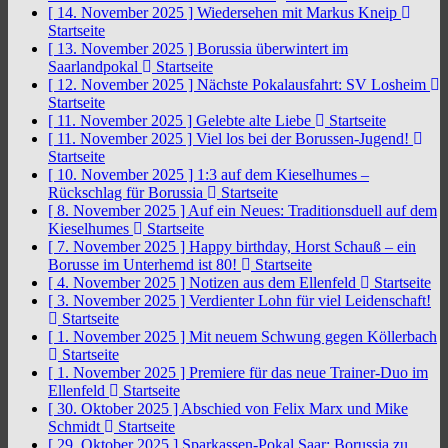
[ 14. November 2025 ]
Wiedersehen mit Markus Kneip
Startseite
[ 13. November 2025 ]
Borussia überwintert im
Saarlandpokal
Startseite
[ 12. November 2025 ]
Nächste Pokalausfahrt: SV Losheim
Startseite
[ 11. November 2025 ]
Gelebte alte Liebe
Startseite
[ 11. November 2025 ]
Viel los bei der Borussen-Jugend!
Startseite
[ 10. November 2025 ]
1:3 auf dem Kieselhumes –
Rückschlag für Borussia
Startseite
[ 8. November 2025 ]
Auf ein Neues: Traditionsduell auf dem
Kieselhumes
Startseite
[ 7. November 2025 ]
Happy birthday, Horst Schauß – ein
Borusse im Unterhemd ist 80!
Startseite
[ 4. November 2025 ]
Notizen aus dem Ellenfeld
Startseite
[ 3. November 2025 ]
Verdienter Lohn für viel Leidenschaft!
Startseite
[ 1. November 2025 ]
Mit neuem Schwung gegen Köllerbach
Startseite
[ 1. November 2025 ]
Premiere für das neue Trainer-Duo im
Ellenfeld
Startseite
[ 30. Oktober 2025 ]
Abschied von Felix Marx und Mike
Schmidt
Startseite
[ 29. Oktober 2025 ]
Sparkassen-Pokal Saar: Borussia zu