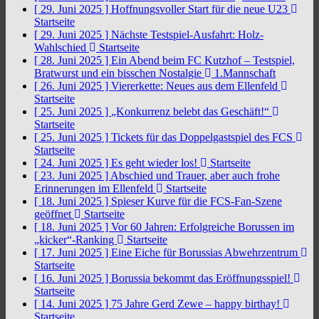
[ 29. Juni 2025 ]
Hoffnungsvoller Start für die neue U23
Startseite
[ 29. Juni 2025 ]
Nächste Testspiel-Ausfahrt: Holz-
Wahlschied
Startseite
[ 28. Juni 2025 ]
Ein Abend beim FC Kutzhof – Testspiel,
Bratwurst und ein bisschen Nostalgie
1.Mannschaft
[ 26. Juni 2025 ]
Viererkette: Neues aus dem Ellenfeld
Startseite
[ 25. Juni 2025 ]
„Konkurrenz belebt das Geschäft!“
Startseite
[ 25. Juni 2025 ]
Tickets für das Doppelgastspiel des FCS
Startseite
[ 24. Juni 2025 ]
Es geht wieder los!
Startseite
[ 23. Juni 2025 ]
Abschied und Trauer, aber auch frohe
Erinnerungen im Ellenfeld
Startseite
[ 18. Juni 2025 ]
Spieser Kurve für die FCS-Fan-Szene
geöffnet
Startseite
[ 18. Juni 2025 ]
Vor 60 Jahren: Erfolgreiche Borussen im
„kicker“-Ranking
Startseite
[ 17. Juni 2025 ]
Eine Eiche für Borussias Abwehrzentrum
Startseite
[ 16. Juni 2025 ]
Borussia bekommt das Eröffnungsspiel!
Startseite
[ 14. Juni 2025 ]
75 Jahre Gerd Zewe – happy birthay!
Startseite