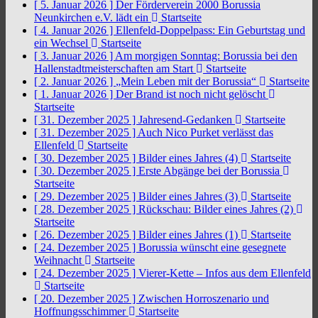
[ 5. Januar 2026 ]
Der Förderverein 2000 Borussia
Neunkirchen e.V. lädt ein
Startseite
[ 4. Januar 2026 ]
Ellenfeld-Doppelpass: Ein Geburtstag und
ein Wechsel
Startseite
[ 3. Januar 2026 ]
Am morgigen Sonntag: Borussia bei den
Hallenstadtmeisterschaften am Start
Startseite
[ 2. Januar 2026 ]
„Mein Leben mit der Borussia“
Startseite
[ 1. Januar 2026 ]
Der Brand ist noch nicht gelöscht
Startseite
[ 31. Dezember 2025 ]
Jahresend-Gedanken
Startseite
[ 31. Dezember 2025 ]
Auch Nico Purket verlässt das
Ellenfeld
Startseite
[ 30. Dezember 2025 ]
Bilder eines Jahres (4)
Startseite
[ 30. Dezember 2025 ]
Erste Abgänge bei der Borussia
Startseite
[ 29. Dezember 2025 ]
Bilder eines Jahres (3)
Startseite
[ 28. Dezember 2025 ]
Rückschau: Bilder eines Jahres (2)
Startseite
[ 26. Dezember 2025 ]
Bilder eines Jahres (1)
Startseite
[ 24. Dezember 2025 ]
Borussia wünscht eine gesegnete
Weihnacht
Startseite
[ 24. Dezember 2025 ]
Vierer-Kette – Infos aus dem Ellenfeld
Startseite
[ 20. Dezember 2025 ]
Zwischen Horroszenario und
Hoffnungsschimmer
Startseite