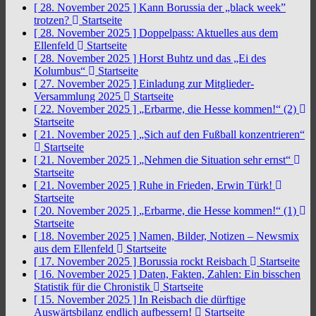
[ 28. November 2025 ]
Kann Borussia der „black week”
trotzen?
Startseite
[ 28. November 2025 ]
Doppelpass: Aktuelles aus dem
Ellenfeld
Startseite
[ 28. November 2025 ]
Horst Buhtz und das „Ei des
Kolumbus“
Startseite
[ 27. November 2025 ]
Einladung zur Mitglieder-
Versammlung 2025
Startseite
[ 22. November 2025 ]
„Erbarme, die Hesse kommen!“ (2)
Startseite
[ 21. November 2025 ]
„Sich auf den Fußball konzentrieren“
Startseite
[ 21. November 2025 ]
„Nehmen die Situation sehr ernst“
Startseite
[ 21. November 2025 ]
Ruhe in Frieden, Erwin Türk!
Startseite
[ 20. November 2025 ]
„Erbarme, die Hesse kommen!“ (1)
Startseite
[ 18. November 2025 ]
Namen, Bilder, Notizen – Newsmix
aus dem Ellenfeld
Startseite
[ 17. November 2025 ]
Borussia rockt Reisbach
Startseite
[ 16. November 2025 ]
Daten, Fakten, Zahlen: Ein bisschen
Statistik für die Chronistik
Startseite
[ 15. November 2025 ]
In Reisbach die dürftige
Auswärtsbilanz endlich aufbessern!
Startseite