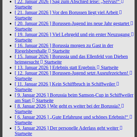
[ 22. Januar 2026 ]
Sag zum Abschied leise: „Servus!“
Startseite
[ 21. Januar 2026 ]
Vor den Borussen liegt viel Arbeit
Startseite
[ 20. Januar 2026 ]
Borussen-Jugend ins neue Jahr gestartet
Startseite
[ 19. Januar 2026 ]
Viel Lehrgeld und ein erster Neuzugang
Startseite
[ 16. Januar 2026 ]
Borussia morgen zu Gast in der
Riegelsberghalle
Startseite
[ 15. Januar 2026 ]
Borussia und das Ellenfeld von Dieben
heimgesucht
Startseite
[ 13. Januar 2026 ]
Erlebnis statt Ergebnis
Startseite
[ 12. Januar 2026 ]
Borussen-Jugend setzt Ausrufezeichen!
Startseite
[ 11. Januar 2026 ]
Kein Schiffbruch in Schiffweiler
Startseite
[ 9. Januar 2026 ]
Borussia beim Samson-Cup in Schiffweiler
am Start
Startseite
[ 8. Januar 2026 ]
Wie geht es weiter bei der Borussia?
Startseite
[ 6. Januar 2026 ]
„Gute Erfahrung und schönes Erlebnis!“
Startseite
[ 5. Januar 2026 ]
Der personelle Aderlass geht weiter
Startseite