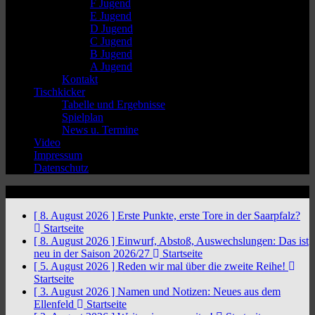
F Jugend
E Jugend
D Jugend
C Jugend
B Jugend
A Jugend
Kontakt
Tischkicker
Tabelle und Ergebnisse
Spielplan
News u. Termine
Video
Impressum
Datenschutz
News Ticker
[ 8. August 2026 ]
Erste Punkte, erste Tore in der Saarpfalz?
Startseite
[ 8. August 2026 ]
Einwurf, Abstoß, Auswechslungen: Das ist
neu in der Saison 2026/27
Startseite
[ 5. August 2026 ]
Reden wir mal über die zweite Reihe!
Startseite
[ 3. August 2026 ]
Namen und Notizen: Neues aus dem
Ellenfeld
Startseite