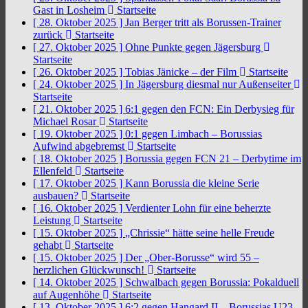
Gast in Losheim
Startseite
[ 28. Oktober 2025 ]
Jan Berger tritt als Borussen-Trainer
zurück
Startseite
[ 27. Oktober 2025 ]
Ohne Punkte gegen Jägersburg
Startseite
[ 26. Oktober 2025 ]
Tobias Jänicke – der Film
Startseite
[ 24. Oktober 2025 ]
In Jägersburg diesmal nur Außenseiter
Startseite
[ 21. Oktober 2025 ]
6:1 gegen den FCN: Ein Derbysieg für
Michael Rosar
Startseite
[ 19. Oktober 2025 ]
0:1 gegen Limbach – Borussias
Aufwind abgebremst
Startseite
[ 18. Oktober 2025 ]
Borussia gegen FCN 21 – Derbytime im
Ellenfeld
Startseite
[ 17. Oktober 2025 ]
Kann Borussia die kleine Serie
ausbauen?
Startseite
[ 16. Oktober 2025 ]
Verdienter Lohn für eine beherzte
Leistung
Startseite
[ 15. Oktober 2025 ]
„Chrissie“ hätte seine helle Freude
gehabt
Startseite
[ 15. Oktober 2025 ]
Der „Ober-Borusse“ wird 55 –
herzlichen Glückwunsch!
Startseite
[ 14. Oktober 2025 ]
Schwalbach gegen Borussia: Pokalduell
auf Augenhöhe
Startseite
[ 13. Oktober 2025 ]
6:2 gegen Hangard II – Borussias U23