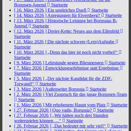
Borussen-Jugend
Startseite
[ 16. März 2026 ]
Ein ungleiches Duell
Startseite
[ 14. März 2026 ]
Anregungen für Elversberg?
Startseite
[ 13. März 2026 ]
Historische Leistung bei Borussias B-
Jugend
Startseite
[ 12. März 2026 ]
Dreier-Kette: Neues aus dem Ellenfeld
Startseite
[ 11. März 2026 ]
Die nächste schwere (Lern)Aufgabe
Startseite
[ 10. März 2026 ]
„Denn das hier ist noch nicht vorbei!“
Startseite
[ 9. März 2026 ]
Lehrstunde gegen Bliesmengen
Startseite
[ 7. März 2026 ]
Entwicklungserlebnisse statt Ergebnisse
Startseite
[ 5. März 2026 ]
„Der nächste Kandidat für die ZDF-
Torwand!“
Startseite
[ 3. März 2026 ]
Außenseiter Borussia
Startseite
[ 2. März 2026 ]
Viel Zuspruch für das junge Borussen-Team
Startseite
[ 1. März 2026 ]
Mit erhobenem Haupt vom Platz
Startseite
[ 27. Februar 2026 ]
Quo vadis, Borussia?
Startseite
[ 27. Februar 2026 ]
„Wir hätten noch drei Stunden
weiterspielen können …“
Startseite
[ 26. Februar 2026 ]
„Das bedeutet mir sehr viel!“
Startseite