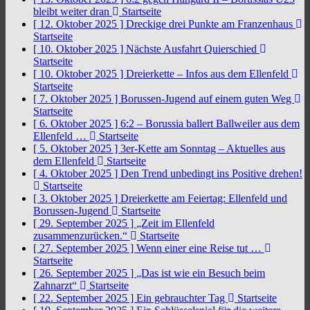
bleibt weiter dran
Startseite
[ 12. Oktober 2025 ]
Dreckige drei Punkte am Franzenhaus
Startseite
[ 10. Oktober 2025 ]
Nächste Ausfahrt Quierschied
Startseite
[ 10. Oktober 2025 ]
Dreierkette – Infos aus dem Ellenfeld
Startseite
[ 7. Oktober 2025 ]
Borussen-Jugend auf einem guten Weg
Startseite
[ 6. Oktober 2025 ]
6:2 – Borussia ballert Ballweiler aus dem
Ellenfeld …
Startseite
[ 5. Oktober 2025 ]
3er-Kette am Sonntag – Aktuelles aus
dem Ellenfeld
Startseite
[ 4. Oktober 2025 ]
Den Trend unbedingt ins Positive drehen!
Startseite
[ 3. Oktober 2025 ]
Dreierkette am Feiertag: Ellenfeld und
Borussen-Jugend
Startseite
[ 29. September 2025 ]
„Zeit im Ellenfeld
zusammenzurücken.“
Startseite
[ 27. September 2025 ]
Wenn einer eine Reise tut …
Startseite
[ 26. September 2025 ]
„Das ist wie ein Besuch beim
Zahnarzt“
Startseite
[ 22. September 2025 ]
Ein gebrauchter Tag
Startseite