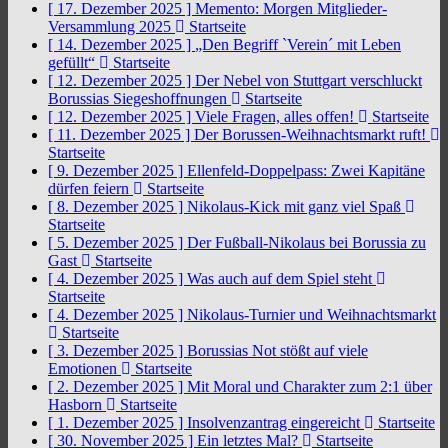
[ 17. Dezember 2025 ]
Memento: Morgen Mitglieder-
Versammlung 2025
Startseite
[ 14. Dezember 2025 ]
„Den Begriff `Verein´ mit Leben
gefüllt“
Startseite
[ 12. Dezember 2025 ]
Der Nebel von Stuttgart verschluckt
Borussias Siegeshoffnungen
Startseite
[ 12. Dezember 2025 ]
Viele Fragen, alles offen!
Startseite
[ 11. Dezember 2025 ]
Der Borussen-Weihnachtsmarkt ruft!
Startseite
[ 9. Dezember 2025 ]
Ellenfeld-Doppelpass: Zwei Kapitäne
dürfen feiern
Startseite
[ 8. Dezember 2025 ]
Nikolaus-Kick mit ganz viel Spaß
Startseite
[ 5. Dezember 2025 ]
Der Fußball-Nikolaus bei Borussia zu
Gast
Startseite
[ 4. Dezember 2025 ]
Was auch auf dem Spiel steht
Startseite
[ 4. Dezember 2025 ]
Nikolaus-Turnier und Weihnachtsmarkt
Startseite
[ 3. Dezember 2025 ]
Borussias Not stößt auf viele
Emotionen
Startseite
[ 2. Dezember 2025 ]
Mit Moral und Charakter zum 2:1 über
Hasborn
Startseite
[ 1. Dezember 2025 ]
Insolvenzantrag eingereicht
Startseite
[ 30. November 2025 ]
Ein letztes Mal?
Startseite