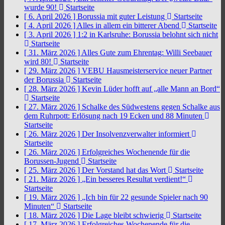
wurde 90!
Startseite
[ 6. April 2026 ]
Borussia mit guter Leistung
Startseite
[ 4. April 2026 ]
Alles in allem ein bitterer Abend
Startseite
[ 3. April 2026 ]
1:2 in Karlsruhe: Borussia belohnt sich nicht
Startseite
[ 31. März 2026 ]
Alles Gute zum Ehrentag: Willi Seebauer
wird 80!
Startseite
[ 29. März 2026 ]
VEBU Hausmeisterservice neuer Partner
der Borussia
Startseite
[ 28. März 2026 ]
Kevin Lüder hofft auf „alle Mann an Bord“
Startseite
[ 27. März 2026 ]
Schalke des Südwestens gegen Schalke aus
dem Ruhrpott: Erlösung nach 19 Ecken und 88 Minuten
Startseite
[ 26. März 2026 ]
Der Insolvenzverwalter informiert
Startseite
[ 26. März 2026 ]
Erfolgreiches Wochenende für die
Borussen-Jugend
Startseite
[ 25. März 2026 ]
Der Vorstand hat das Wort
Startseite
[ 21. März 2026 ]
„Ein besseres Resultat verdient!“
Startseite
[ 19. März 2026 ]
„Ich bin für 22 gesunde Spieler nach 90
Minuten“
Startseite
[ 18. März 2026 ]
Die Lage bleibt schwierig
Startseite
[ 17. März 2026 ]
Erfolgreiches Wochenende für die