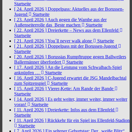
Startseite
[ 24. April 2026 ]
Doppelpass: Aktuelles aus der Borussen-
Jugend
Startseite
[ 23. April 2026 ]
Auch gegen die Wambe aus der
Außenseiterrolle das Beste machen
Startseite
[ 22. April 2026 ]
Dreierkette – News aus dem Ellenfeld
Startseite
[ 21. April 2026 ]
You´ll never walk alone
Startseite
[ 21. April 2026 ]
Doppelpass mit der Borussen-Jugend
Startseite
[ 20. April 2026 ]
Borussias Rumpftruppe gegen Ballweilers
Ballermänner überfordert
Startseite
[ 17. April 2026 ]
An die Leistung vom Schwalbach-Spiel
anknüpfen …
Startseite
[ 16. April 2026 ]
C-Jugend erwartet die JSG Mandelbachtal
zum Spitzenspiel
Startseite
[ 15. April 2026 ]
Vierer-Kette: Am Rande der Bande
Startseite
[ 14. April 2026 ]
Es geht weiter, immer weiter, immer weiter
voran!
Startseite
[ 11. April 2026 ]
Dreierkette: Infos aus dem Ellenfeld
Startseite
[ 11. April 2026 ]
Rückkehr für ein Spiel ins Ellenfeld-Stadion
Startseite
[ 7. April 2026 ]
Ein seltener Geburtstag: Der „weiße Blitz“