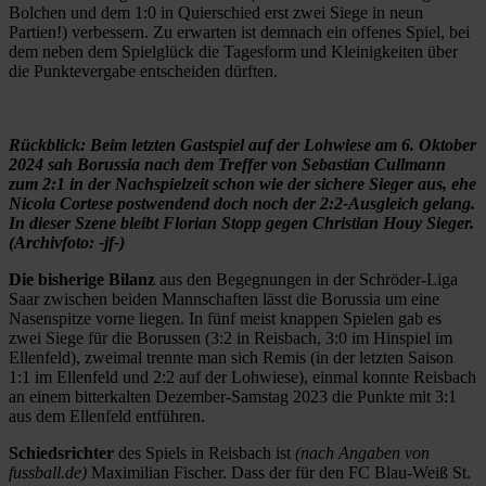
Bolchen und dem 1:0 in Quierschied erst zwei Siege in neun
Partien!) verbessern. Zu erwarten ist demnach ein offenes Spiel, bei
dem neben dem Spielglück die Tagesform und Kleinigkeiten über
die Punktevergabe entscheiden dürften.
Rückblick: Beim letzten Gastspiel auf der Lohwiese am 6. Oktober
2024 sah Borussia nach dem Treffer von Sebastian Cullmann
zum 2:1 in der Nachspielzeit schon wie der sichere Sieger aus, ehe
Nicola Cortese postwendend doch noch der 2:2-Ausgleich gelang.
In dieser Szene bleibt Florian Stopp gegen Christian Houy Sieger.
(Archivfoto: -jf-)
Die bisherige Bilanz
aus den Begegnungen in der Schröder-Liga
Saar zwischen beiden Mannschaften lässt die Borussia um eine
Nasenspitze vorne liegen. In fünf meist knappen Spielen gab es
zwei Siege für die Borussen (3:2 in Reisbach, 3:0 im Hinspiel im
Ellenfeld), zweimal trennte man sich Remis (in der letzten Saison
1:1 im Ellenfeld und 2:2 auf der Lohwiese), einmal konnte Reisbach
an einem bitterkalten Dezember-Samstag 2023 die Punkte mit 3:1
aus dem Ellenfeld entführen.
Schiedsrichter
des Spiels in Reisbach ist
(nach Angaben von
fussball.de)
Maximilian Fischer. Dass der für den FC Blau-Weiß St.