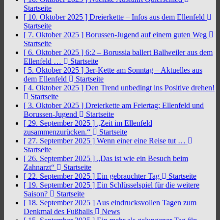
Startseite
[ 10. Oktober 2025 ]
Dreierkette – Infos aus dem Ellenfeld
Startseite
[ 7. Oktober 2025 ]
Borussen-Jugend auf einem guten Weg
Startseite
[ 6. Oktober 2025 ]
6:2 – Borussia ballert Ballweiler aus dem
Ellenfeld …
Startseite
[ 5. Oktober 2025 ]
3er-Kette am Sonntag – Aktuelles aus
dem Ellenfeld
Startseite
[ 4. Oktober 2025 ]
Den Trend unbedingt ins Positive drehen!
Startseite
[ 3. Oktober 2025 ]
Dreierkette am Feiertag: Ellenfeld und
Borussen-Jugend
Startseite
[ 29. September 2025 ]
„Zeit im Ellenfeld
zusammenzurücken.“
Startseite
[ 27. September 2025 ]
Wenn einer eine Reise tut …
Startseite
[ 26. September 2025 ]
„Das ist wie ein Besuch beim
Zahnarzt“
Startseite
[ 22. September 2025 ]
Ein gebrauchter Tag
Startseite
[ 19. September 2025 ]
Ein Schlüsselspiel für die weitere
Saison?
Startseite
[ 18. September 2025 ]
Aus eindrucksvollen Tagen zum
Denkmal des Fußballs
News