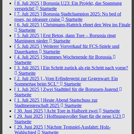
[ 8. Juli 2025 ]
Borussia U23: Ein Projekt, das Spannung
verspricht!
Startseite
[ 7. Juli 2025 ]
Borussia Stadtchampion 2025: No bed of
roses, no pleasure cruise
Startseite
[ 6. Juli 2025 ]
Christmann-Hattrick ebnet den Weg ins Finale
Startseite
[ 5. Juli 2025 ]
Erst Beton, dann Tore – Borussia ringt
Marpingen nieder
Startseite
[ 5. Juli 2025 ]
Weiterer Vorverkauf für FCS-Spiele und
Dauerkarten
Startseite
[ 4. Juli 2025 ]
Strammes Wochenende für Borussia
Startseite
[ 3. Juli 2025 ]
Ein Schritt zurück als ein Schritt nach vorne?
Startseite
[ 2. Juli 2025 ]
„Vom Erfindergeist zur Gegenwart: Ein
Sommertag beim SCL“
Startseite
[ 1. Juli 2025 ]
Zwei Stadttitel für die Borussen-Jugend
Startseite
[ 1. Juli 2025 ]
Heute Abend Startschuss zur
Stadtmeisterschaft 2025
Startseite
[ 30. Juni 2025 ]
Acht Tore in Halbzeit zwei
Startseite
[ 29. Juni 2025 ]
Hoffnungsvoller Start für die neue U23
Startseite
[ 29. Juni 2025 ]
Nächste Testspiel-Ausfahrt: Holz-
Wahlschied
Startseite