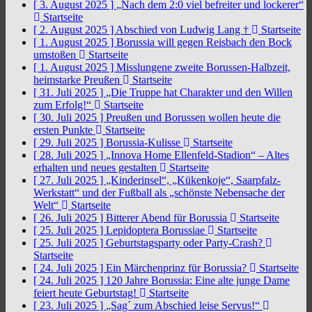
[ 3. August 2025 ]
„Nach dem 2:0 viel befreiter und lockerer“
Startseite
[ 2. August 2025 ]
Abschied von Ludwig Lang †
Startseite
[ 1. August 2025 ]
Borussia will gegen Reisbach den Bock
umstoßen
Startseite
[ 1. August 2025 ]
Misslungene zweite Borussen-Halbzeit,
heimstarke Preußen
Startseite
[ 31. Juli 2025 ]
„Die Truppe hat Charakter und den Willen
zum Erfolg!“
Startseite
[ 30. Juli 2025 ]
Preußen und Borussen wollen heute die
ersten Punkte
Startseite
[ 29. Juli 2025 ]
Borussia-Kulisse
Startseite
[ 28. Juli 2025 ]
„Innova Home Ellenfeld-Stadion“ – Altes
erhalten und neues gestalten
Startseite
[ 27. Juli 2025 ]
„Kinderinsel“, „Kükenkoje“, Saarpfalz-
Werkstatt“ und der Fußball als „schönste Nebensache der
Welt“
Startseite
[ 26. Juli 2025 ]
Bitterer Abend für Borussia
Startseite
[ 25. Juli 2025 ]
Lepidoptera Borussiae
Startseite
[ 25. Juli 2025 ]
Geburtstagsparty oder Party-Crash?
Startseite
[ 24. Juli 2025 ]
Ein Märchenprinz für Borussia?
Startseite
[ 24. Juli 2025 ]
120 Jahre Borussia: Eine alte junge Dame
feiert heute Geburtstag!
Startseite
[ 23. Juli 2025 ]
„Sag´ zum Abschied leise Servus!“