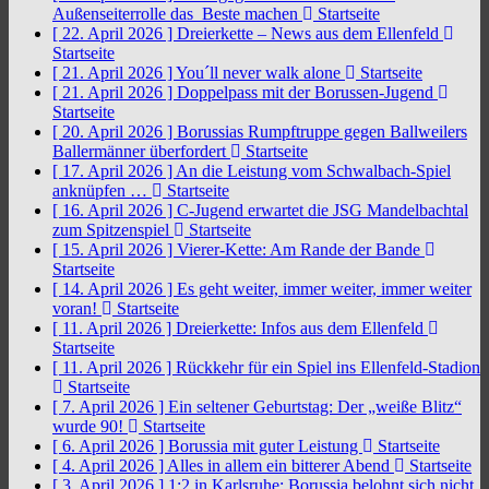
Außenseiterrolle das Beste machen
Startseite
[ 22. April 2026 ]
Dreierkette – News aus dem Ellenfeld
Startseite
[ 21. April 2026 ]
You´ll never walk alone
Startseite
[ 21. April 2026 ]
Doppelpass mit der Borussen-Jugend
Startseite
[ 20. April 2026 ]
Borussias Rumpftruppe gegen Ballweilers
Ballermänner überfordert
Startseite
[ 17. April 2026 ]
An die Leistung vom Schwalbach-Spiel
anknüpfen …
Startseite
[ 16. April 2026 ]
C-Jugend erwartet die JSG Mandelbachtal
zum Spitzenspiel
Startseite
[ 15. April 2026 ]
Vierer-Kette: Am Rande der Bande
Startseite
[ 14. April 2026 ]
Es geht weiter, immer weiter, immer weiter
voran!
Startseite
[ 11. April 2026 ]
Dreierkette: Infos aus dem Ellenfeld
Startseite
[ 11. April 2026 ]
Rückkehr für ein Spiel ins Ellenfeld-Stadion
Startseite
[ 7. April 2026 ]
Ein seltener Geburtstag: Der „weiße Blitz“
wurde 90!
Startseite
[ 6. April 2026 ]
Borussia mit guter Leistung
Startseite
[ 4. April 2026 ]
Alles in allem ein bitterer Abend
Startseite
[ 3. April 2026 ]
1:2 in Karlsruhe: Borussia belohnt sich nicht