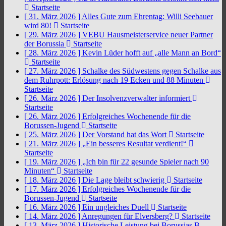
Startseite
[ 31. März 2026 ]
Alles Gute zum Ehrentag: Willi Seebauer
wird 80!
Startseite
[ 29. März 2026 ]
VEBU Hausmeisterservice neuer Partner
der Borussia
Startseite
[ 28. März 2026 ]
Kevin Lüder hofft auf „alle Mann an Bord“
Startseite
[ 27. März 2026 ]
Schalke des Südwestens gegen Schalke aus
dem Ruhrpott: Erlösung nach 19 Ecken und 88 Minuten
Startseite
[ 26. März 2026 ]
Der Insolvenzverwalter informiert
Startseite
[ 26. März 2026 ]
Erfolgreiches Wochenende für die
Borussen-Jugend
Startseite
[ 25. März 2026 ]
Der Vorstand hat das Wort
Startseite
[ 21. März 2026 ]
„Ein besseres Resultat verdient!“
Startseite
[ 19. März 2026 ]
„Ich bin für 22 gesunde Spieler nach 90
Minuten“
Startseite
[ 18. März 2026 ]
Die Lage bleibt schwierig
Startseite
[ 17. März 2026 ]
Erfolgreiches Wochenende für die
Borussen-Jugend
Startseite
[ 16. März 2026 ]
Ein ungleiches Duell
Startseite
[ 14. März 2026 ]
Anregungen für Elversberg?
Startseite
[ 13. März 2026 ]
Historische Leistung bei Borussias B-