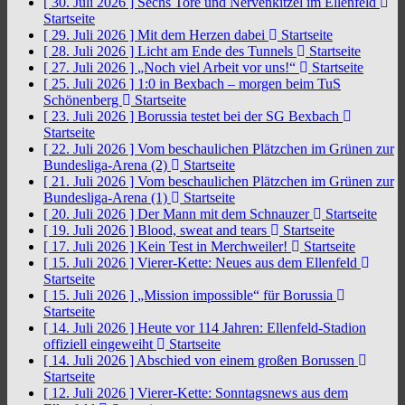
[ 30. Juli 2026 ]
Sechs Tore und Nervenkitzel im Ellenfeld
Startseite
[ 29. Juli 2026 ]
Mit dem Herzen dabei
Startseite
[ 28. Juli 2026 ]
Licht am Ende des Tunnels
Startseite
[ 27. Juli 2026 ]
„Noch viel Arbeit vor uns!“
Startseite
[ 25. Juli 2026 ]
1:0 in Bexbach – morgen beim TuS
Schönenberg
Startseite
[ 23. Juli 2026 ]
Borussia testet bei der SG Bexbach
Startseite
[ 22. Juli 2026 ]
Vom beschaulichen Plätzchen im Grünen zur
Bundesliga-Arena (2)
Startseite
[ 21. Juli 2026 ]
Vom beschaulichen Plätzchen im Grünen zur
Bundesliga-Arena (1)
Startseite
[ 20. Juli 2026 ]
Der Mann mit dem Schnauzer
Startseite
[ 19. Juli 2026 ]
Blood, sweat and tears
Startseite
[ 17. Juli 2026 ]
Kein Test in Merchweiler!
Startseite
[ 15. Juli 2026 ]
Vierer-Kette: Neues aus dem Ellenfeld
Startseite
[ 15. Juli 2026 ]
„Mission impossible“ für Borussia
Startseite
[ 14. Juli 2026 ]
Heute vor 114 Jahren: Ellenfeld-Stadion
offiziell eingeweiht
Startseite
[ 14. Juli 2026 ]
Abschied von einem großen Borussen
Startseite
[ 12. Juli 2026 ]
Vierer-Kette: Sonntagsnews aus dem