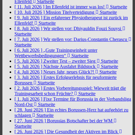
Ellenfeld
Startseite
[ 11. Juli 2026 ]
Im Ellenfeld ist immer was los!
Startseite
[ 10. Juli 2026 ]
Mission Titelverteidigung
Startseite
[ 9. Juli 2026 ]
Ein erfahrener Physiotherapeut ist zurück im
Ellenfeld!
Startseite
[ 8. Juli 2026 ]
Wir stellen vor: Dhiyauldin Fouzi Souysi
Startseite
[ 7. Juli 2026 ]
Wir stellen vor: Darius-Constantin Cherascu
Startseite
[ 6. Juli 2026 ]
„Gute Trainingseinheit unter
Wettbewerbsbedingungen“
Startseite
[ 5. Juli 2026 ]
Zweiter Test – zweiter Sieg
Startseite
[ 5. Juli 2026 ]
Nächste Ausfahrt Bildstock
Startseite
[ 4. Juli 2026 ]
Neues Jahr, neues Glück?!
Startseite
[ 3. Juli 2026 ]
Erstes Erfolgserlebnis für neuformierte
Borussen
Startseite
[ 2. Juli 2026 ]
Erstes Vorbereitungsspiel: Wieweit trägt die
Trainingsarbeit schon Früchte?
Startseite
[ 1. Juli 2026 ]
Fixe Termine für Borussia in der Verbandsliga
Nord-Ost
Startseite
[ 28. Juni 2026 ]
Ein echtes Borussen-Herz hat aufgehört zu
schlagen
Startseite
[ 27. Juni 2026 ]
Borussias Botschafter bei der WM
Startseite
[ 26. Juni 2026 ]
Die Gesundheit der Aktiven im Blick