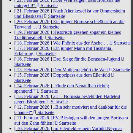
[ 22. Februar 2026 ]
„Der Welt zeigen, dass Borussia nie
untergeht!“
Startseite
[ 21. Februar 2026 ]
Nach Altenkessel ist vor Ommersheim
und Blieskastel
Startseite
[ 20. Februar 2026 ]
Ein junger Borusse schießt sich an die
Torwand …
Startseite
[ 19. Februar 2026 ]
Historisch gesehen sogar ein kleines
Traditionsduell
Startseite
[ 18. Februar 2026 ]
Wie Phönix aus der Asche …
Startseite
[ 17. Februar 2026 ]
Ein junger Mann mit Tasmania-
Erfahrung
Startseite
[ 16. Februar 2026 ]
Drei Siege für die Borussen-Jugend
Startseite
[ 15. Februar 2026 ]
Den Mutigen gehört die Welt
Startseite
[ 15. Februar 2026 ]
Doppelpass aus dem Ellenfeld
Startseite
[ 14. Februar 2026 ]
„Finde den Neuaufbau richtig
spannend!“
Startseite
[ 13. Februar 2026 ]
2:1 – Borussia besteht den Härtetest
gegen Biesingen
Startseite
[ 12. Februar 2026 ]
„Bin sehr motiviert und dankbar für die
Chance!“
Startseite
[ 11. Februar 2026 ]
FV Biesingen will den jungen Borussen
auf den Zahn fühlen!
Startseite
[ 10. Februar 2026 ]
Im Ellenfeld seinem Vorbild Neymar