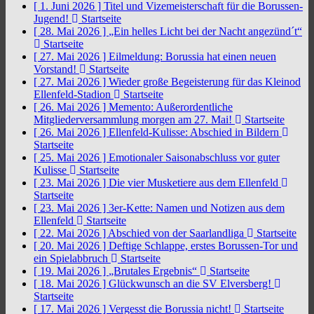
[ 1. Juni 2026 ]
Titel und Vizemeisterschaft für die Borussen-
Jugend!
Startseite
[ 28. Mai 2026 ]
„Ein helles Licht bei der Nacht angezünd´t“
Startseite
[ 27. Mai 2026 ]
Eilmeldung: Borussia hat einen neuen
Vorstand!
Startseite
[ 27. Mai 2026 ]
Wieder große Begeisterung für das Kleinod
Ellenfeld-Stadion
Startseite
[ 26. Mai 2026 ]
Memento: Außerordentliche
Mitgliederversammlung morgen am 27. Mai!
Startseite
[ 26. Mai 2026 ]
Ellenfeld-Kulisse: Abschied in Bildern
Startseite
[ 25. Mai 2026 ]
Emotionaler Saisonabschluss vor guter
Kulisse
Startseite
[ 23. Mai 2026 ]
Die vier Musketiere aus dem Ellenfeld
Startseite
[ 23. Mai 2026 ]
3er-Kette: Namen und Notizen aus dem
Ellenfeld
Startseite
[ 22. Mai 2026 ]
Abschied von der Saarlandliga
Startseite
[ 20. Mai 2026 ]
Deftige Schlappe, erstes Borussen-Tor und
ein Spielabbruch
Startseite
[ 19. Mai 2026 ]
„Brutales Ergebnis“
Startseite
[ 18. Mai 2026 ]
Glückwunsch an die SV Elversberg!
Startseite
[ 17. Mai 2026 ]
Vergesst die Borussia nicht!
Startseite