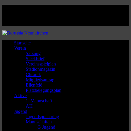
Facebook
Twitter
Instagram
Youtube
Startseite
Verein
Satzung
Steckbrief
Vereinsspielplan
Stadionmagazin
Chronik
Mitgliedsantrag
Ellenfeld
Platzbelegungsplan
Aktive
1. Mannschaft
AH
Jugend
Jugendsponsoring
Mannschaften
G Jugend