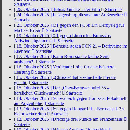
Startseite
[ 26. Oktober 2025 ]
Tobias Jänicke – der Film
Startseite
[ 24. Oktober 2025 ]
In Jägersburg diesmal nur Außenseiter
Startseite
[ 21. Oktober 2025 ]
6:1 gegen den FCN: Ein Derbysieg für
Michael Rosar
Startseite
[ 19. Oktober 2025 ]
0:1 gegen Limbach – Borussias
Aufwind abgebremst
Startseite
[ 18. Oktober 2025 ]
Borussia gegen FCN 21 – Derbytime im
Ellenfeld
Startseite
[ 17. Oktober 2025 ]
Kann Borussia die kleine Serie
ausbauen?
Startseite
[ 16. Oktober 2025 ]
Verdienter Lohn für eine beherzte
Leistung
Startseite
[ 15. Oktober 2025 ]
„Chrissie“ hätte seine helle Freude
gehabt
Startseite
[ 15. Oktober 2025 ]
Der „Ober-Borusse“ wird 55 –
herzlichen Glückwunsch!
Startseite
[ 14. Oktober 2025 ]
Schwalbach gegen Borussia: Pokalduell
auf Augenhöhe
Startseite
[ 13. Oktober 2025 ]
6:2 gegen Hangard II – Borussias U23
bleibt weiter dran
Startseite
[ 12. Oktober 2025 ]
Dreckige drei Punkte am Franzenhaus
Startseite
[ 10. Oktober 2025 ]
Nächste Ausfahrt Quierschied