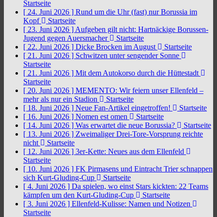
Startseite
[ 24. Juni 2026 ]
Rund um die Uhr (fast) nur Borussia im
Kopf
Startseite
[ 23. Juni 2026 ]
Aufgeben gilt nicht: Hartnäckige Borussen-
Jugend gegen Auersmacher
Startseite
[ 22. Juni 2026 ]
Dicke Brocken im August
Startseite
[ 21. Juni 2026 ]
Schwitzen unter sengender Sonne
Startseite
[ 21. Juni 2026 ]
Mit dem Autokorso durch die Hüttestadt
Startseite
[ 20. Juni 2026 ]
MEMENTO: Wir feiern unser Ellenfeld –
mehr als nur ein Stadion
Startseite
[ 18. Juni 2026 ]
Neue Fan-Artikel eingetroffen!
Startseite
[ 16. Juni 2026 ]
Nomen est omen
Startseite
[ 14. Juni 2026 ]
Was erwartet die neue Borussia?
Startseite
[ 13. Juni 2026 ]
Zweimaliger Drei-Tore-Vorsprung reichte
nicht
Startseite
[ 12. Juni 2026 ]
3er-Kette: Neues aus dem Ellenfeld
Startseite
[ 10. Juni 2026 ]
FK Pirmasens und Eintracht Trier schnappen
sich Kurt-Gluding-Cup
Startseite
[ 4. Juni 2026 ]
Da spielen, wo einst Stars kickten: 22 Teams
kämpfen um den Kurt-Gluding-Cup
Startseite
[ 3. Juni 2026 ]
Ellenfeld-Kulisse: Namen und Notizen
Startseite