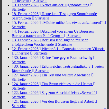
nacheifern!
Startseite
[ 9. Februar 2026 ]
Neues aus der Jugendabteilung
Startseite
[ 8. Februar 2026 ]
Heute kein Test gegen Sportfreunde
Saarbrücken
Startseite
[ 5. Februar 2026 ]
„Möchte mithelfen, etwas aufzubauen!“
Startseite
[ 4. Februar 2026 ]
Abschied von einem Ur-Borussen –
Borussia trauert um Paul Georg †
Startseite
[ 3. Februar 2026 ]
Borussia lebt: Jugend mit sehr
erfolgreichem Wochenende
Startseite
[ 2. Februar 2026 ]
Wieder 8:1 – Borussia dominiert Viktoria
Hühnerfeld
Startseite
[ 30. Januar 2026 ]
Keine Tore gegen Braunschweig
Startseite
[ 30. Januar 2026 ]
Erfolgreicher Testspielauftakt: 8:1 gegen
Jägersfreude
Startseite
[ 27. Januar 2026 ]
Ein Test und weitere Abschiede
Startseite
[ 24. Januar 2026 ]
Tim Braun zieht es in die Heimat
Startseite
[ 22. Januar 2026 ]
Sag zum Abschied leise: „Servus!“
Startseite
[ 21. Januar 2026 ]
Vor den Borussen liegt viel Arbeit
Startseite