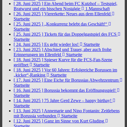
[ 28. Juni 2025 ]
Ein Abend beim FC Kutzhof – Testspiel,
Bratwurst und ein bisschen Nostalgie
1.Mannschaft
[ 26. Juni 2025 ]
Viererkette: Neues aus dem Ellenfeld
Startseite
[ 25. Juni 2025 ]
„Konkurrenz belebt das Geschäft!“
Startseite
[ 25. Juni 2025 ]
Tickets für das Doppelgastspiel des FCS
Startseite
[ 24. Juni 2025 ]
Es geht wieder los!
Startseite
[ 23. Juni 2025 ]
Abschied und Trauer, aber auch frohe
Erinnerungen im Ellenfeld
Startseite
[ 18. Juni 2025 ]
Spieser Kurve für die FCS-Fan-Szene
geöffnet
Startseite
[ 18. Juni 2025 ]
Vor 60 Jahren: Erfolgreiche Borussen im
„kicker“-Ranking
Startseite
[ 17. Juni 2025 ]
Eine Eiche für Borussias Abwehrzentrum
Startseite
[ 16. Juni 2025 ]
Borussia bekommt das Eröffnungsspiel!
Startseite
[ 14. Juni 2025 ]
75 Jahre Gerd Zewe – happy birthay!
Startseite
[ 13. Juni 2025 ]
Annemarie und Nino Fontanin: Zeitlebens
mit Borussia verbunden
Startseite
[ 12. Juni 2025 ]
Ganz im Sinne von Kurt Gluding
Startseite