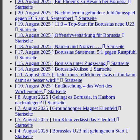
[ 20. August 2025 ]
Ein Phoenix zu Besuch bei Borussia
Startseite
[ 20. August 2025 ]
Nachholtermin gefunden: Jubiläumsspiel
gegen FCS am 4. September!
Startseite
[ 19. August 2025 ]
11:0 – Top-Start für Borussias neue U23
Startseite
[ 18. August 2025 ]
Offensivverstärkung für Borussia
Startseite
[ 18. August 2025 ]
Namen und Notizen …
Startseite
[ 17. August 2025 ]
Borussias Statement: 5:1 gegen Rastpfuhl
Startseite
[ 15. August 2025 ]
Borussia unter Zugzwang
Startseite
[ 14. August 2025 ]
Borussia-Kulisse
Startseite
[ 11. August 2025 ]
„Jeder muss reflektieren, was er tun kann,
damit es besser wird!“
Startseite
[ 10. August 2025 ]
Enttäuschung – das Wort des
Wochenendes
Startseite
[ 8. August 2025 ]
Gelingt es Borussia, in Hasborn
nachzulegen?
Startseite
[ 7. August 2025 ]
Groundhopper-Magnet Ellenfeld
Startseite
[ 5. August 2025 ]
Tim Klein verlässt das Ellenfeld
Startseite
[ 4. August 2025 ]
Borussias U23 mit gelungenem Start
Startseite