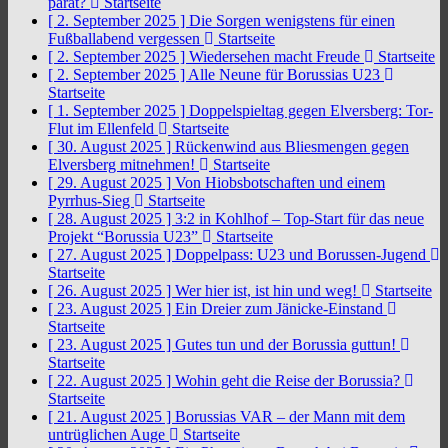
parat?
Startseite
[ 2. September 2025 ]
Die Sorgen wenigstens für einen
Fußballabend vergessen
Startseite
[ 2. September 2025 ]
Wiedersehen macht Freude
Startseite
[ 2. September 2025 ]
Alle Neune für Borussias U23
Startseite
[ 1. September 2025 ]
Doppelspieltag gegen Elversberg: Tor-
Flut im Ellenfeld
Startseite
[ 30. August 2025 ]
Rückenwind aus Bliesmengen gegen
Elversberg mitnehmen!
Startseite
[ 29. August 2025 ]
Von Hiobsbotschaften und einem
Pyrrhus-Sieg
Startseite
[ 28. August 2025 ]
3:2 in Kohlhof – Top-Start für das neue
Projekt “Borussia U23”
Startseite
[ 27. August 2025 ]
Doppelpass: U23 und Borussen-Jugend
Startseite
[ 26. August 2025 ]
Wer hier ist, ist hin und weg!
Startseite
[ 23. August 2025 ]
Ein Dreier zum Jänicke-Einstand
Startseite
[ 23. August 2025 ]
Gutes tun und der Borussia guttun!
Startseite
[ 22. August 2025 ]
Wohin geht die Reise der Borussia?
Startseite
[ 21. August 2025 ]
Borussias VAR – der Mann mit dem
untrüglichen Auge
Startseite