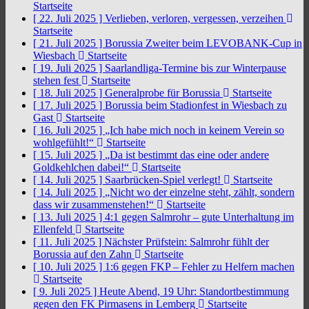
Startseite
[ 22. Juli 2025 ]
Verlieben, verloren, vergessen, verzeihen
Startseite
[ 21. Juli 2025 ]
Borussia Zweiter beim LEVOBANK-Cup in
Wiesbach
Startseite
[ 19. Juli 2025 ]
Saarlandliga-Termine bis zur Winterpause
stehen fest
Startseite
[ 18. Juli 2025 ]
Generalprobe für Borussia
Startseite
[ 17. Juli 2025 ]
Borussia beim Stadionfest in Wiesbach zu
Gast
Startseite
[ 16. Juli 2025 ]
„Ich habe mich noch in keinem Verein so
wohlgefühlt!“
Startseite
[ 15. Juli 2025 ]
„Da ist bestimmt das eine oder andere
Goldkehlchen dabei!“
Startseite
[ 14. Juli 2025 ]
Saarbrücken-Spiel verlegt!
Startseite
[ 14. Juli 2025 ]
„Nicht wo der einzelne steht, zählt, sondern
dass wir zusammenstehen!“
Startseite
[ 13. Juli 2025 ]
4:1 gegen Salmrohr – gute Unterhaltung im
Ellenfeld
Startseite
[ 11. Juli 2025 ]
Nächster Prüfstein: Salmrohr fühlt der
Borussia auf den Zahn
Startseite
[ 10. Juli 2025 ]
1:6 gegen FKP – Fehler zu Helfern machen
Startseite
[ 9. Juli 2025 ]
Heute Abend, 19 Uhr: Standortbestimmung
gegen den FK Pirmasens in Lemberg
Startseite