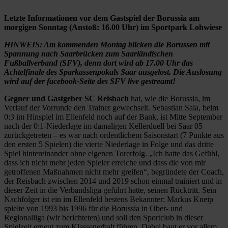
Letzte Informationen vor dem Gastspiel der Borussia am
morgigen Sonntag (Anstoß: 16.00 Uhr) im Sportpark Lohwiese
HINWEIS: Am kommenden Montag blicken die Borussen mit
Spannung nach Saarbrücken zum Saarländischen
Fußballverband (SFV), denn dort wird ab 17.00 Uhr das
Achtelfinale des Sparkassenpokals Saar ausgelost. Die Auslosung
wird auf der facebook-Seite des SFV live gestreamt!
Gegner und Gastgeber SC Reisbach
hat, wie die Borussia, im
Verlauf der Vorrunde den Trainer gewechselt. Sebastian Saia, beim
0:3 im Hinspiel im Ellenfeld noch auf der Bank, ist Mitte September
nach der 0:1-Niederlage im damaligen Kellerduell bei Saar 05
zurückgetreten – es war nach ordentlichem Saisonstart (7 Punkte aus
den ersten 5 Spielen) die vierte Niederlage in Folge und das dritte
Spiel hintereinander ohne eigenen Torerfolg. „Ich hatte das Gefühl,
dass ich nicht mehr jeden Spieler erreiche und dass die von mir
getroffenen Maßnahmen nicht mehr greifen“, begründete der Coach,
der Reisbach zwischen 2014 und 2019 schon einmal trainiert und in
dieser Zeit in die Verbandsliga geführt hatte, seinen Rücktritt. Sein
Nachfolger ist ein im Ellenfeld bestens Bekannter: Markus Kneip
spielte von 1993 bis 1996 für die Borussia in Ober- und
Regionalliga (wir berichteten) und soll den Sportclub in dieser
Spielzeit erneut zum Klassenerhalt führen. Dabei baut er vor allem