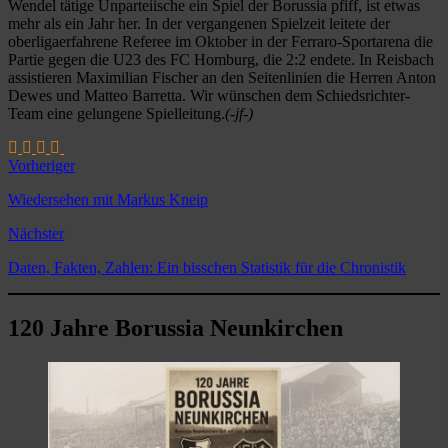
Wendel tätige Unparteiische ein Spiel der Borussia pfiff, ist etwas
mehr als ein Jahr her. In der vergangenen Spielzeit leitete der
oberligaerfahrene Referee im Oktober in der Ferraro-Sportarena die
Partie gegen die U23 des FC Homburg, die 2:2 endete. In Reisbach
assistieren Maximilian Fischer an den Seitenlinien die Herren Anton
Dewes und Matteo Barretta. Wir wünschen dem Schiedsrichter-
Team eine gelungene Spielleitung.
(-jf-)
Vorheriger
Wiedersehen mit Markus Kneip
Nächster
Daten, Fakten, Zahlen: Ein bisschen Statistik für die Chronistik
120 Jahre Borussia Neunkirchen