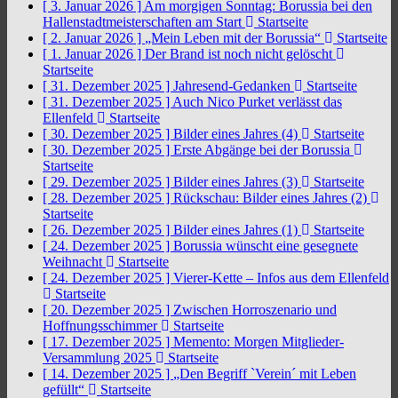
[ 3. Januar 2026 ]
Am morgigen Sonntag: Borussia bei den
Hallenstadtmeisterschaften am Start
Startseite
[ 2. Januar 2026 ]
„Mein Leben mit der Borussia“
Startseite
[ 1. Januar 2026 ]
Der Brand ist noch nicht gelöscht
Startseite
[ 31. Dezember 2025 ]
Jahresend-Gedanken
Startseite
[ 31. Dezember 2025 ]
Auch Nico Purket verlässt das
Ellenfeld
Startseite
[ 30. Dezember 2025 ]
Bilder eines Jahres (4)
Startseite
[ 30. Dezember 2025 ]
Erste Abgänge bei der Borussia
Startseite
[ 29. Dezember 2025 ]
Bilder eines Jahres (3)
Startseite
[ 28. Dezember 2025 ]
Rückschau: Bilder eines Jahres (2)
Startseite
[ 26. Dezember 2025 ]
Bilder eines Jahres (1)
Startseite
[ 24. Dezember 2025 ]
Borussia wünscht eine gesegnete
Weihnacht
Startseite
[ 24. Dezember 2025 ]
Vierer-Kette – Infos aus dem Ellenfeld
Startseite
[ 20. Dezember 2025 ]
Zwischen Horroszenario und
Hoffnungsschimmer
Startseite
[ 17. Dezember 2025 ]
Memento: Morgen Mitglieder-
Versammlung 2025
Startseite
[ 14. Dezember 2025 ]
„Den Begriff `Verein´ mit Leben
gefüllt“
Startseite