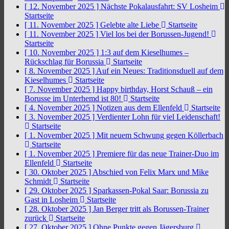
[ 12. November 2025 ]
Nächste Pokalausfahrt: SV Losheim
Startseite
[ 11. November 2025 ]
Gelebte alte Liebe
Startseite
[ 11. November 2025 ]
Viel los bei der Borussen-Jugend!
Startseite
[ 10. November 2025 ]
1:3 auf dem Kieselhumes –
Rückschlag für Borussia
Startseite
[ 8. November 2025 ]
Auf ein Neues: Traditionsduell auf dem
Kieselhumes
Startseite
[ 7. November 2025 ]
Happy birthday, Horst Schauß – ein
Borusse im Unterhemd ist 80!
Startseite
[ 4. November 2025 ]
Notizen aus dem Ellenfeld
Startseite
[ 3. November 2025 ]
Verdienter Lohn für viel Leidenschaft!
Startseite
[ 1. November 2025 ]
Mit neuem Schwung gegen Köllerbach
Startseite
[ 1. November 2025 ]
Premiere für das neue Trainer-Duo im
Ellenfeld
Startseite
[ 30. Oktober 2025 ]
Abschied von Felix Marx und Mike
Schmidt
Startseite
[ 29. Oktober 2025 ]
Sparkassen-Pokal Saar: Borussia zu
Gast in Losheim
Startseite
[ 28. Oktober 2025 ]
Jan Berger tritt als Borussen-Trainer
zurück
Startseite
[ 27. Oktober 2025 ]
Ohne Punkte gegen Jägersburg