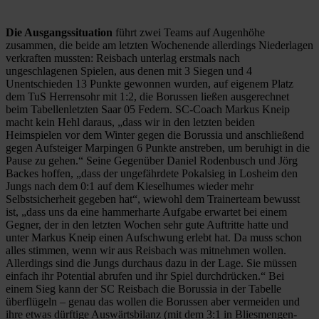
Die Ausgangssituation
führt zwei Teams auf Augenhöhe
zusammen, die beide am letzten Wochenende allerdings Niederlagen
verkraften mussten: Reisbach unterlag erstmals nach
ungeschlagenen Spielen, aus denen mit 3 Siegen und 4
Unentschieden 13 Punkte gewonnen wurden, auf eigenem Platz
dem TuS Herrensohr mit 1:2, die Borussen ließen ausgerechnet
beim Tabellenletzten Saar 05 Federn. SC-Coach Markus Kneip
macht kein Hehl daraus, „dass wir in den letzten beiden
Heimspielen vor dem Winter gegen die Borussia und anschließend
gegen Aufsteiger Marpingen 6 Punkte anstreben, um beruhigt in die
Pause zu gehen.“ Seine Gegenüber Daniel Rodenbusch und Jörg
Backes hoffen, „dass der ungefährdete Pokalsieg in Losheim den
Jungs nach dem 0:1 auf dem Kieselhumes wieder mehr
Selbstsicherheit gegeben hat“, wiewohl dem Trainerteam bewusst
ist, „dass uns da eine hammerharte Aufgabe erwartet bei einem
Gegner, der in den letzten Wochen sehr gute Auftritte hatte und
unter Markus Kneip einen Aufschwung erlebt hat. Da muss schon
alles stimmen, wenn wir aus Reisbach was mitnehmen wollen.
Allerdings sind die Jungs durchaus dazu in der Lage. Sie müssen
einfach ihr Potential abrufen und ihr Spiel durchdrücken.“ Bei
einem Sieg kann der SC Reisbach die Borussia in der Tabelle
überflügeln – genau das wollen die Borussen aber vermeiden und
ihre etwas dürftige Auswärtsbilanz (mit dem 3:1 in Bliesmengen-