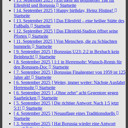
[ 15. September 2025 ]
Ein mehr als gelungener Tag für
Ellenfeld und Borussia
Startseite
[ 14. September 2025 ]
Happy birthday, Heinz Histing!
Startseite
[ 13. September 2025 ]
Das Ellenfeld – eine heilige Stätte des
Fußballs
Startseite
[ 12. September 2025 ]
Das Ellenfeld-Stadion öffnet seine
Pforten
Startseite
[ 11. September 2025 ]
Von Menschen, die zu Schlachten
bummeln
Startseite
[ 9. September 2025 ]
Borussias U23: 2:2 in Bexbach kein
Beinbruch!
Startseite
[ 8. September 2025 ]
1:1 in Herrensohr: Wunsch-Remis für
den Borussen-Doc
Startseite
[ 7. September 2025 ]
Borussias Finalgegner von 1959 ist 125
Jahre alt!
Startseite
[ 6. September 2025 ]
Weiter, immer weiter: Nächste Ausfahrt
Herrensohr
Startseite
[ 6. September 2025 ]
„Ohne zehn“ acht Gegentore gegen
Saarbrücken
Startseite
[ 5. September 2025 ]
Die richtige Antwort: Nach 1:5 jetzt
5:1!
Startseite
[ 4. September 2025 ]
Neuauflage eines Traditionsduells
Startseite
[ 3. September 2025 ]
Hat Borussia wieder eine Antwort