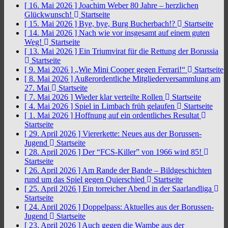
[ 16. Mai 2026 ]
Joachim Weber 80 Jahre – herzlichen
Glückwunsch!
Startseite
[ 15. Mai 2026 ]
Bye, bye, Burg Bucherbach!?
Startseite
[ 14. Mai 2026 ]
Nach wie vor insgesamt auf einem guten
Weg!
Startseite
[ 13. Mai 2026 ]
Ein Triumvirat für die Rettung der Borussia
Startseite
[ 9. Mai 2026 ]
„Wie Mini Cooper gegen Ferrari!“
Startseite
[ 8. Mai 2026 ]
Außerordentliche Mitgliederversammlung am
27. Mai
Startseite
[ 7. Mai 2026 ]
Wieder klar verteilte Rollen
Startseite
[ 4. Mai 2026 ]
Spiel in Limbach früh gelaufen
Startseite
[ 1. Mai 2026 ]
Hoffnung auf ein ordentliches Resultat
Startseite
[ 29. April 2026 ]
Viererkette: Neues aus der Borussen-
Jugend
Startseite
[ 28. April 2026 ]
Der “FCS-Killer” von 1966 wird 85!
Startseite
[ 26. April 2026 ]
Am Rande der Bande – Bildgeschichten
rund um das Spiel gegen Quierschied
Startseite
[ 25. April 2026 ]
Ein torreicher Abend in der Saarlandliga
Startseite
[ 24. April 2026 ]
Doppelpass: Aktuelles aus der Borussen-
Jugend
Startseite
[ 23. April 2026 ]
Auch gegen die Wambe aus der