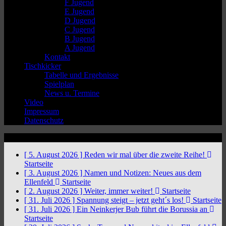
F Jugend
E Jugend
D Jugend
C Jugend
B Jugend
A Jugend
Kontakt
Tischkicker
Tabelle und Ergebnisse
Spielplan
News u. Termine
Video
Impressum
Datenschutz
News Ticker
[ 5. August 2026 ]
Reden wir mal über die zweite Reihe!
Startseite
[ 3. August 2026 ]
Namen und Notizen: Neues aus dem
Ellenfeld
Startseite
[ 2. August 2026 ]
Weiter, immer weiter!
Startseite
[ 31. Juli 2026 ]
Spannung steigt – jetzt geht´s los!
Startseite
[ 31. Juli 2026 ]
Ein Neinkerjer Bub führt die Borussia an
Startseite