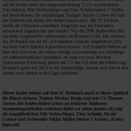
auf die besten unter den insgesamt bislang 12 (!) verschiedenen
Torschützen: Nils Wohlschlegel und Finn Schmitt haben 7 Treffer
auf ihrem Konto, die letztjährigen Torjäger Nicola Cortese (6) und
Jan Demerle (4) stehen den beiden kaum nach. Mit 35 Treffern
strahlt die Offensive ordentlich Torgefahr aus, die Defensive
schwächelt dagegen hin und wieder: Nur die DJK Ballweiler (38)
hat mehr Gegentreffer aufzuweisen als Reisbach (36). Die meisten
der 20 Punkte hat der SC auf eigenem Gelände eingefahren (20),
wo man von 9 Spielen 4 gewinnen konnte. Auf fremden Plätzen tut
man sich schwerer, der bisher einzige Auswärtssieg war allerdings
ein außerordentliches Spektakel, als man vor zwei Wochen
Spitzenreiter Elversberg gleich mit 7:3 das Fell über die Ohren zog!
Reisbach spielt seit 2023 in der Saarlandliga, konnte sich dort in den
letzten zwei Jahren in der Liga etablieren.
Dieser Kader (oben) soll dem SC Reisbach auch in dieser Spielzeit
die Klasse sichern. Trainer Markus Kneip und sein Co Thomas
Tornes (die beiden haben schon an früheren Stationen
zusammengearbeitet) vertrauen dabei vor allem (unten v.li.) auf
die torgefährlichen Nils Wohlschlegel, Finn Schmitt, Nicola
Cortese und Vorbereiter Niklas Müller (bisher 5 Assists). (Fotos:
fupa.net)