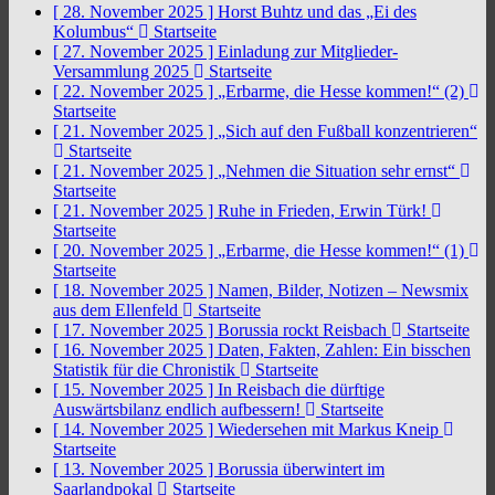
[ 28. November 2025 ]
Horst Buhtz und das „Ei des
Kolumbus“
Startseite
[ 27. November 2025 ]
Einladung zur Mitglieder-
Versammlung 2025
Startseite
[ 22. November 2025 ]
„Erbarme, die Hesse kommen!“ (2)
Startseite
[ 21. November 2025 ]
„Sich auf den Fußball konzentrieren“
Startseite
[ 21. November 2025 ]
„Nehmen die Situation sehr ernst“
Startseite
[ 21. November 2025 ]
Ruhe in Frieden, Erwin Türk!
Startseite
[ 20. November 2025 ]
„Erbarme, die Hesse kommen!“ (1)
Startseite
[ 18. November 2025 ]
Namen, Bilder, Notizen – Newsmix
aus dem Ellenfeld
Startseite
[ 17. November 2025 ]
Borussia rockt Reisbach
Startseite
[ 16. November 2025 ]
Daten, Fakten, Zahlen: Ein bisschen
Statistik für die Chronistik
Startseite
[ 15. November 2025 ]
In Reisbach die dürftige
Auswärtsbilanz endlich aufbessern!
Startseite
[ 14. November 2025 ]
Wiedersehen mit Markus Kneip
Startseite
[ 13. November 2025 ]
Borussia überwintert im
Saarlandpokal
Startseite