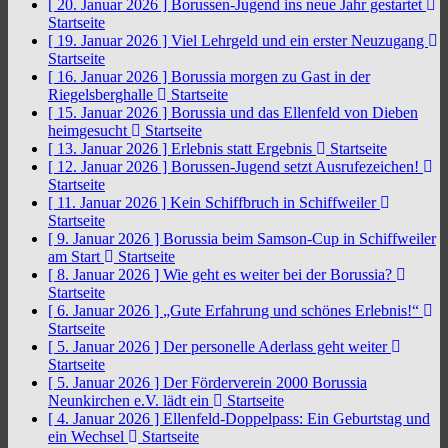
[ 20. Januar 2026 ]
Borussen-Jugend ins neue Jahr gestartet
Startseite
[ 19. Januar 2026 ]
Viel Lehrgeld und ein erster Neuzugang
Startseite
[ 16. Januar 2026 ]
Borussia morgen zu Gast in der
Riegelsberghalle
Startseite
[ 15. Januar 2026 ]
Borussia und das Ellenfeld von Dieben
heimgesucht
Startseite
[ 13. Januar 2026 ]
Erlebnis statt Ergebnis
Startseite
[ 12. Januar 2026 ]
Borussen-Jugend setzt Ausrufezeichen!
Startseite
[ 11. Januar 2026 ]
Kein Schiffbruch in Schiffweiler
Startseite
[ 9. Januar 2026 ]
Borussia beim Samson-Cup in Schiffweiler
am Start
Startseite
[ 8. Januar 2026 ]
Wie geht es weiter bei der Borussia?
Startseite
[ 6. Januar 2026 ]
„Gute Erfahrung und schönes Erlebnis!“
Startseite
[ 5. Januar 2026 ]
Der personelle Aderlass geht weiter
Startseite
[ 5. Januar 2026 ]
Der Förderverein 2000 Borussia
Neunkirchen e.V. lädt ein
Startseite
[ 4. Januar 2026 ]
Ellenfeld-Doppelpass: Ein Geburtstag und
ein Wechsel
Startseite