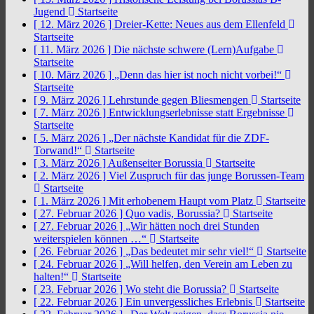
Jugend
Startseite
[ 12. März 2026 ]
Dreier-Kette: Neues aus dem Ellenfeld
Startseite
[ 11. März 2026 ]
Die nächste schwere (Lern)Aufgabe
Startseite
[ 10. März 2026 ]
„Denn das hier ist noch nicht vorbei!“
Startseite
[ 9. März 2026 ]
Lehrstunde gegen Bliesmengen
Startseite
[ 7. März 2026 ]
Entwicklungserlebnisse statt Ergebnisse
Startseite
[ 5. März 2026 ]
„Der nächste Kandidat für die ZDF-
Torwand!“
Startseite
[ 3. März 2026 ]
Außenseiter Borussia
Startseite
[ 2. März 2026 ]
Viel Zuspruch für das junge Borussen-Team
Startseite
[ 1. März 2026 ]
Mit erhobenem Haupt vom Platz
Startseite
[ 27. Februar 2026 ]
Quo vadis, Borussia?
Startseite
[ 27. Februar 2026 ]
„Wir hätten noch drei Stunden
weiterspielen können …“
Startseite
[ 26. Februar 2026 ]
„Das bedeutet mir sehr viel!“
Startseite
[ 24. Februar 2026 ]
„Will helfen, den Verein am Leben zu
halten!“
Startseite
[ 23. Februar 2026 ]
Wo steht die Borussia?
Startseite
[ 22. Februar 2026 ]
Ein unvergessliches Erlebnis
Startseite