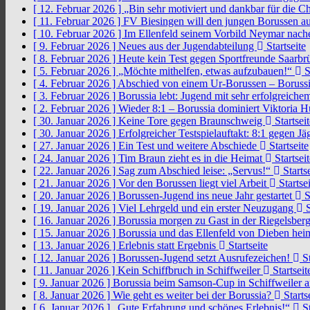
[ 12. Februar 2026 ]
„Bin sehr motiviert und dankbar für die 
[ 11. Februar 2026 ]
FV Biesingen will den jungen Borussen a
[ 10. Februar 2026 ]
Im Ellenfeld seinem Vorbild Neymar nach
[ 9. Februar 2026 ]
Neues aus der Jugendabteilung
Startseite
[ 8. Februar 2026 ]
Heute kein Test gegen Sportfreunde Saarb
[ 5. Februar 2026 ]
„Möchte mithelfen, etwas aufzubauen!“
S
[ 4. Februar 2026 ]
Abschied von einem Ur-Borussen – Borussi
[ 3. Februar 2026 ]
Borussia lebt: Jugend mit sehr erfolgreic
[ 2. Februar 2026 ]
Wieder 8:1 – Borussia dominiert Viktoria 
[ 30. Januar 2026 ]
Keine Tore gegen Braunschweig
Startseit
[ 30. Januar 2026 ]
Erfolgreicher Testspielauftakt: 8:1 gegen J
[ 27. Januar 2026 ]
Ein Test und weitere Abschiede
Startseite
[ 24. Januar 2026 ]
Tim Braun zieht es in die Heimat
Startseit
[ 22. Januar 2026 ]
Sag zum Abschied leise: „Servus!“
Startse
[ 21. Januar 2026 ]
Vor den Borussen liegt viel Arbeit
Startsei
[ 20. Januar 2026 ]
Borussen-Jugend ins neue Jahr gestartet
S
[ 19. Januar 2026 ]
Viel Lehrgeld und ein erster Neuzugang
S
[ 16. Januar 2026 ]
Borussia morgen zu Gast in der Riegelsber
[ 15. Januar 2026 ]
Borussia und das Ellenfeld von Dieben he
[ 13. Januar 2026 ]
Erlebnis statt Ergebnis
Startseite
[ 12. Januar 2026 ]
Borussen-Jugend setzt Ausrufezeichen!
St
[ 11. Januar 2026 ]
Kein Schiffbruch in Schiffweiler
Startseit
[ 9. Januar 2026 ]
Borussia beim Samson-Cup in Schiffweiler 
[ 8. Januar 2026 ]
Wie geht es weiter bei der Borussia?
Starts
[ 6. Januar 2026 ]
„Gute Erfahrung und schönes Erlebnis!“
St