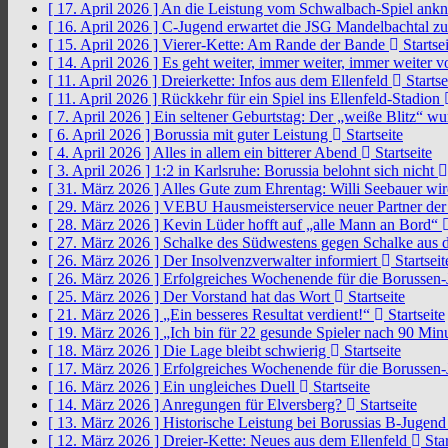
[ 17. April 2026 ]
An die Leistung vom Schwalbach-Spiel an
[ 16. April 2026 ]
C-Jugend erwartet die JSG Mandelbachtal z
[ 15. April 2026 ]
Vierer-Kette: Am Rande der Bande
Startsei
[ 14. April 2026 ]
Es geht weiter, immer weiter, immer weiter 
[ 11. April 2026 ]
Dreierkette: Infos aus dem Ellenfeld
Startse
[ 11. April 2026 ]
Rückkehr für ein Spiel ins Ellenfeld-Stadion
[ 7. April 2026 ]
Ein seltener Geburtstag: Der „weiße Blitz“ w
[ 6. April 2026 ]
Borussia mit guter Leistung
Startseite
[ 4. April 2026 ]
Alles in allem ein bitterer Abend
Startseite
[ 3. April 2026 ]
1:2 in Karlsruhe: Borussia belohnt sich nicht
[ 31. März 2026 ]
Alles Gute zum Ehrentag: Willi Seebauer wi
[ 29. März 2026 ]
VEBU Hausmeisterservice neuer Partner der
[ 28. März 2026 ]
Kevin Lüder hofft auf „alle Mann an Bord“
[ 27. März 2026 ]
Schalke des Südwestens gegen Schalke aus 
[ 26. März 2026 ]
Der Insolvenzverwalter informiert
Startseit
[ 26. März 2026 ]
Erfolgreiches Wochenende für die Borussen
[ 25. März 2026 ]
Der Vorstand hat das Wort
Startseite
[ 21. März 2026 ]
„Ein besseres Resultat verdient!“
Startseite
[ 19. März 2026 ]
„Ich bin für 22 gesunde Spieler nach 90 Mi
[ 18. März 2026 ]
Die Lage bleibt schwierig
Startseite
[ 17. März 2026 ]
Erfolgreiches Wochenende für die Borussen
[ 16. März 2026 ]
Ein ungleiches Duell
Startseite
[ 14. März 2026 ]
Anregungen für Elversberg?
Startseite
[ 13. März 2026 ]
Historische Leistung bei Borussias B-Jugen
[ 12. März 2026 ]
Dreier-Kette: Neues aus dem Ellenfeld
Star