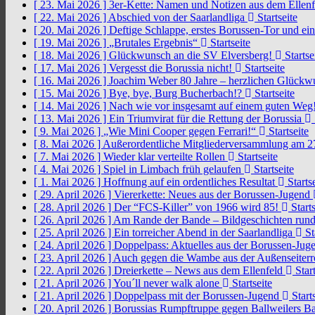
[ 23. Mai 2026 ]
3er-Kette: Namen und Notizen aus dem Ellen
[ 22. Mai 2026 ]
Abschied von der Saarlandliga
Startseite
[ 20. Mai 2026 ]
Deftige Schlappe, erstes Borussen-Tor und ei
[ 19. Mai 2026 ]
„Brutales Ergebnis“
Startseite
[ 18. Mai 2026 ]
Glückwunsch an die SV Elversberg!
Startse
[ 17. Mai 2026 ]
Vergesst die Borussia nicht!
Startseite
[ 16. Mai 2026 ]
Joachim Weber 80 Jahre – herzlichen Glück
[ 15. Mai 2026 ]
Bye, bye, Burg Bucherbach!?
Startseite
[ 14. Mai 2026 ]
Nach wie vor insgesamt auf einem guten Weg
[ 13. Mai 2026 ]
Ein Triumvirat für die Rettung der Borussia
[ 9. Mai 2026 ]
„Wie Mini Cooper gegen Ferrari!“
Startseite
[ 8. Mai 2026 ]
Außerordentliche Mitgliederversammlung am 2
[ 7. Mai 2026 ]
Wieder klar verteilte Rollen
Startseite
[ 4. Mai 2026 ]
Spiel in Limbach früh gelaufen
Startseite
[ 1. Mai 2026 ]
Hoffnung auf ein ordentliches Resultat
Startse
[ 29. April 2026 ]
Viererkette: Neues aus der Borussen-Jugend
[ 28. April 2026 ]
Der “FCS-Killer” von 1966 wird 85!
Starts
[ 26. April 2026 ]
Am Rande der Bande – Bildgeschichten rund
[ 25. April 2026 ]
Ein torreicher Abend in der Saarlandliga
St
[ 24. April 2026 ]
Doppelpass: Aktuelles aus der Borussen-Ju
[ 23. April 2026 ]
Auch gegen die Wambe aus der Außenseiterr
[ 22. April 2026 ]
Dreierkette – News aus dem Ellenfeld
Start
[ 21. April 2026 ]
You´ll never walk alone
Startseite
[ 21. April 2026 ]
Doppelpass mit der Borussen-Jugend
Starts
[ 20. April 2026 ]
Borussias Rumpftruppe gegen Ballweilers Ba