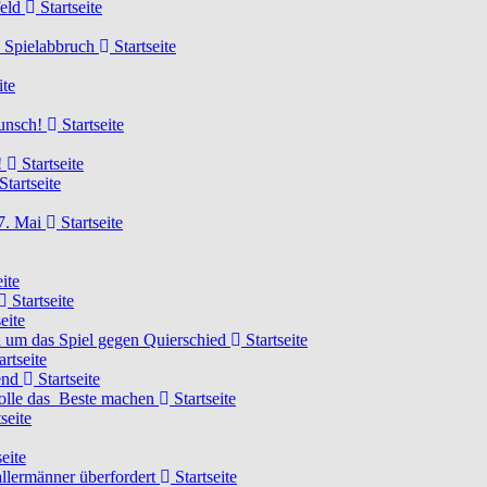
feld
Startseite
n Spielabbruch
Startseite
ite
wunsch!
Startseite
!
Startseite
Startseite
7. Mai
Startseite
ite
Startseite
eite
 um das Spiel gegen Quierschied
Startseite
artseite
gend
Startseite
olle das Beste machen
Startseite
seite
eite
llermänner überfordert
Startseite