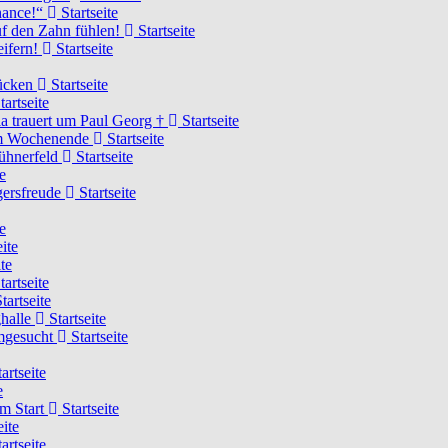
Chance!“
Startseite
uf den Zahn fühlen!
Startseite
eifern!
Startseite
rücken
Startseite
tartseite
a trauert um Paul Georg †
Startseite
hem Wochenende
Startseite
Hühnerfeld
Startseite
e
ägersfreude
Startseite
e
ite
te
tartseite
tartseite
ghalle
Startseite
imgesucht
Startseite
artseite
e
am Start
Startseite
eite
artseite