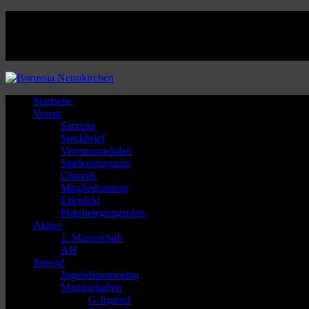
Facebook
Twitter
Instagram
Youtube
Startseite
Verein
Satzung
Steckbrief
Vereinsspielplan
Stadionmagazin
Chronik
Mitgliedsantrag
Ellenfeld
Platzbelegungsplan
Aktive
1. Mannschaft
AH
Jugend
Jugendsponsoring
Mannschaften
G Jugend