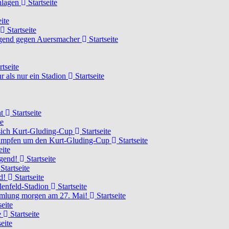
chlagen
Startseite
ite
Startseite
Jugend gegen Auersmacher
Startseite
rtseite
 als nur ein Stadion
Startseite
ht
Startseite
te
 sich Kurt-Gluding-Cup
Startseite
 kämpfen um den Kurt-Gluding-Cup
Startseite
eite
ugend!
Startseite
Startseite
nd!
Startseite
lenfeld-Stadion
Startseite
mmlung morgen am 27. Mai!
Startseite
seite
e
Startseite
eite