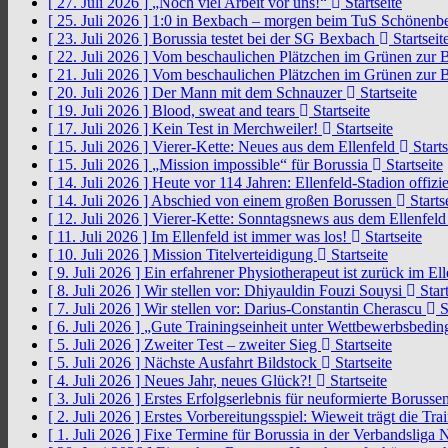
[ 27. Juli 2026 ]
„Noch viel Arbeit vor uns!“
Startseite
[ 25. Juli 2026 ]
1:0 in Bexbach – morgen beim TuS Schönenb
[ 23. Juli 2026 ]
Borussia testet bei der SG Bexbach
Startseit
[ 22. Juli 2026 ]
Vom beschaulichen Plätzchen im Grünen zur 
[ 21. Juli 2026 ]
Vom beschaulichen Plätzchen im Grünen zur 
[ 20. Juli 2026 ]
Der Mann mit dem Schnauzer
Startseite
[ 19. Juli 2026 ]
Blood, sweat and tears
Startseite
[ 17. Juli 2026 ]
Kein Test in Merchweiler!
Startseite
[ 15. Juli 2026 ]
Vierer-Kette: Neues aus dem Ellenfeld
Starts
[ 15. Juli 2026 ]
„Mission impossible“ für Borussia
Startseite
[ 14. Juli 2026 ]
Heute vor 114 Jahren: Ellenfeld-Stadion offizi
[ 14. Juli 2026 ]
Abschied von einem großen Borussen
Starts
[ 12. Juli 2026 ]
Vierer-Kette: Sonntagsnews aus dem Ellenfel
[ 11. Juli 2026 ]
Im Ellenfeld ist immer was los!
Startseite
[ 10. Juli 2026 ]
Mission Titelverteidigung
Startseite
[ 9. Juli 2026 ]
Ein erfahrener Physiotherapeut ist zurück im El
[ 8. Juli 2026 ]
Wir stellen vor: Dhiyauldin Fouzi Souysi
Start
[ 7. Juli 2026 ]
Wir stellen vor: Darius-Constantin Cherascu
S
[ 6. Juli 2026 ]
„Gute Trainingseinheit unter Wettbewerbsbedi
[ 5. Juli 2026 ]
Zweiter Test – zweiter Sieg
Startseite
[ 5. Juli 2026 ]
Nächste Ausfahrt Bildstock
Startseite
[ 4. Juli 2026 ]
Neues Jahr, neues Glück?!
Startseite
[ 3. Juli 2026 ]
Erstes Erfolgserlebnis für neuformierte Borusse
[ 2. Juli 2026 ]
Erstes Vorbereitungsspiel: Wieweit trägt die Tr
[ 1. Juli 2026 ]
Fixe Termine für Borussia in der Verbandsliga