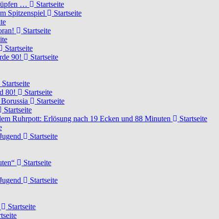
knüpfen …
Startseite
um Spitzenspiel
Startseite
te
voran!
Startseite
ite
Startseite
urde 90!
Startseite
Startseite
rd 80!
Startseite
 Borussia
Startseite
Startseite
dem Ruhrpott: Erlösung nach 19 Ecken und 88 Minuten
Startseite
e
-Jugend
Startseite
nuten“
Startseite
-Jugend
Startseite
d
Startseite
tseite