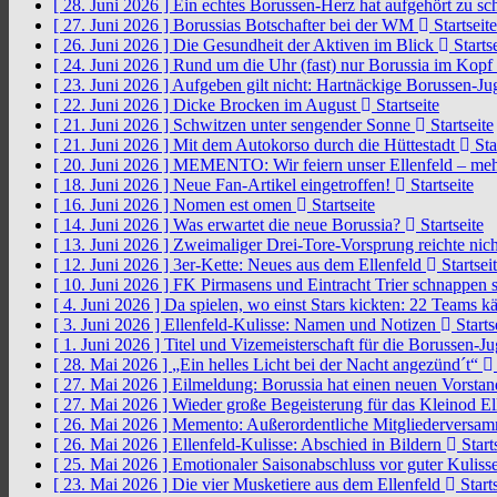
[ 28. Juni 2026 ]
Ein echtes Borussen-Herz hat aufgehört zu s
[ 27. Juni 2026 ]
Borussias Botschafter bei der WM
Startseite
[ 26. Juni 2026 ]
Die Gesundheit der Aktiven im Blick
Startse
[ 24. Juni 2026 ]
Rund um die Uhr (fast) nur Borussia im Kopf
[ 23. Juni 2026 ]
Aufgeben gilt nicht: Hartnäckige Borussen-
[ 22. Juni 2026 ]
Dicke Brocken im August
Startseite
[ 21. Juni 2026 ]
Schwitzen unter sengender Sonne
Startseite
[ 21. Juni 2026 ]
Mit dem Autokorso durch die Hüttestadt
Sta
[ 20. Juni 2026 ]
MEMENTO: Wir feiern unser Ellenfeld – mehr
[ 18. Juni 2026 ]
Neue Fan-Artikel eingetroffen!
Startseite
[ 16. Juni 2026 ]
Nomen est omen
Startseite
[ 14. Juni 2026 ]
Was erwartet die neue Borussia?
Startseite
[ 13. Juni 2026 ]
Zweimaliger Drei-Tore-Vorsprung reichte nic
[ 12. Juni 2026 ]
3er-Kette: Neues aus dem Ellenfeld
Startsei
[ 10. Juni 2026 ]
FK Pirmasens und Eintracht Trier schnappen
[ 4. Juni 2026 ]
Da spielen, wo einst Stars kickten: 22 Teams
[ 3. Juni 2026 ]
Ellenfeld-Kulisse: Namen und Notizen
Starts
[ 1. Juni 2026 ]
Titel und Vizemeisterschaft für die Borussen-J
[ 28. Mai 2026 ]
„Ein helles Licht bei der Nacht angezünd´t“
[ 27. Mai 2026 ]
Eilmeldung: Borussia hat einen neuen Vorsta
[ 27. Mai 2026 ]
Wieder große Begeisterung für das Kleinod El
[ 26. Mai 2026 ]
Memento: Außerordentliche Mitgliederversa
[ 26. Mai 2026 ]
Ellenfeld-Kulisse: Abschied in Bildern
Start
[ 25. Mai 2026 ]
Emotionaler Saisonabschluss vor guter Kuliss
[ 23. Mai 2026 ]
Die vier Musketiere aus dem Ellenfeld
Starts