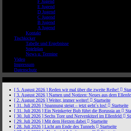
F Jugend
E Jugend
D Jugend
C Jugend
B Jugend
A Jugend
Kontakt
Tischkicker
Tabelle und Ergebnisse
Spielplan
News u. Termine
Video
Impressum
Datenschutz
News Ticker
[ 5. August 2026 ]
Reden wir mal über die zweite Reihe!
Star
[ 3. August 2026 ]
Namen und Notizen: Neues aus dem Ellenf
[ 2. August 2026 ]
Weiter, immer weiter!
Startseite
[ 31. Juli 2026 ]
Spannung steigt – jetzt geht´s los!
Startseite
[ 31. Juli 2026 ]
Ein Neinkerjer Bub führt die Borussia an
Sta
[ 30. Juli 2026 ]
Sechs Tore und Nervenkitzel im Ellenfeld
St
[ 29. Juli 2026 ]
Mit dem Herzen dabei
Startseite
[ 28. Juli 2026 ]
Licht am Ende des Tunnels
Startseite