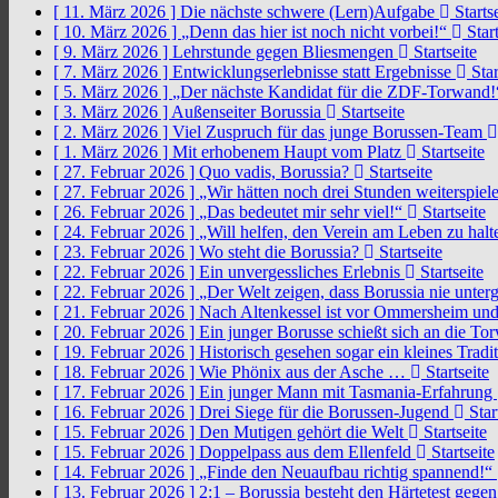
[ 11. März 2026 ]
Die nächste schwere (Lern)Aufgabe
Startse
[ 10. März 2026 ]
„Denn das hier ist noch nicht vorbei!“
Start
[ 9. März 2026 ]
Lehrstunde gegen Bliesmengen
Startseite
[ 7. März 2026 ]
Entwicklungserlebnisse statt Ergebnisse
Star
[ 5. März 2026 ]
„Der nächste Kandidat für die ZDF-Torwand
[ 3. März 2026 ]
Außenseiter Borussia
Startseite
[ 2. März 2026 ]
Viel Zuspruch für das junge Borussen-Team
[ 1. März 2026 ]
Mit erhobenem Haupt vom Platz
Startseite
[ 27. Februar 2026 ]
Quo vadis, Borussia?
Startseite
[ 27. Februar 2026 ]
„Wir hätten noch drei Stunden weiterspi
[ 26. Februar 2026 ]
„Das bedeutet mir sehr viel!“
Startseite
[ 24. Februar 2026 ]
„Will helfen, den Verein am Leben zu hal
[ 23. Februar 2026 ]
Wo steht die Borussia?
Startseite
[ 22. Februar 2026 ]
Ein unvergessliches Erlebnis
Startseite
[ 22. Februar 2026 ]
„Der Welt zeigen, dass Borussia nie unter
[ 21. Februar 2026 ]
Nach Altenkessel ist vor Ommersheim und
[ 20. Februar 2026 ]
Ein junger Borusse schießt sich an die 
[ 19. Februar 2026 ]
Historisch gesehen sogar ein kleines Tradi
[ 18. Februar 2026 ]
Wie Phönix aus der Asche …
Startseite
[ 17. Februar 2026 ]
Ein junger Mann mit Tasmania-Erfahrung
[ 16. Februar 2026 ]
Drei Siege für die Borussen-Jugend
Star
[ 15. Februar 2026 ]
Den Mutigen gehört die Welt
Startseite
[ 15. Februar 2026 ]
Doppelpass aus dem Ellenfeld
Startseite
[ 14. Februar 2026 ]
„Finde den Neuaufbau richtig spannend!“
[ 13. Februar 2026 ]
2:1 – Borussia besteht den Härtetest gege