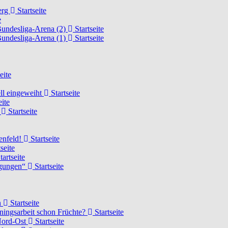
erg
Startseite
e
Bundesliga-Arena (2)
Startseite
Bundesliga-Arena (1)
Startseite
eite
ell eingeweiht
Startseite
eite
d
Startseite
lenfeld!
Startseite
seite
tartseite
ngungen“
Startseite
n
Startseite
ainingsarbeit schon Früchte?
Startseite
 Nord-Ost
Startseite