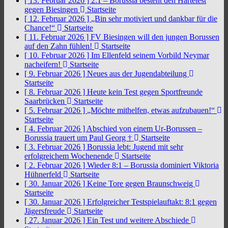
[ 13. Februar 2026 ]
2:1 – Borussia besteht den Härtetest
gegen Biesingen
Startseite
[ 12. Februar 2026 ]
„Bin sehr motiviert und dankbar für die
Chance!“
Startseite
[ 11. Februar 2026 ]
FV Biesingen will den jungen Borussen
auf den Zahn fühlen!
Startseite
[ 10. Februar 2026 ]
Im Ellenfeld seinem Vorbild Neymar
nacheifern!
Startseite
[ 9. Februar 2026 ]
Neues aus der Jugendabteilung
Startseite
[ 8. Februar 2026 ]
Heute kein Test gegen Sportfreunde
Saarbrücken
Startseite
[ 5. Februar 2026 ]
„Möchte mithelfen, etwas aufzubauen!“
Startseite
[ 4. Februar 2026 ]
Abschied von einem Ur-Borussen –
Borussia trauert um Paul Georg †
Startseite
[ 3. Februar 2026 ]
Borussia lebt: Jugend mit sehr
erfolgreichem Wochenende
Startseite
[ 2. Februar 2026 ]
Wieder 8:1 – Borussia dominiert Viktoria
Hühnerfeld
Startseite
[ 30. Januar 2026 ]
Keine Tore gegen Braunschweig
Startseite
[ 30. Januar 2026 ]
Erfolgreicher Testspielauftakt: 8:1 gegen
Jägersfreude
Startseite
[ 27. Januar 2026 ]
Ein Test und weitere Abschiede