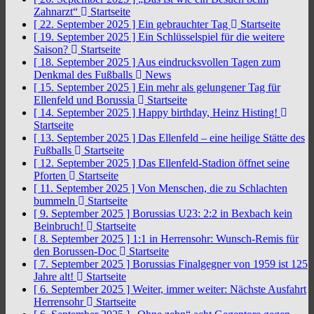
Zahnarzt“
Startseite
[ 22. September 2025 ]
Ein gebrauchter Tag
Startseite
[ 19. September 2025 ]
Ein Schlüsselspiel für die weitere
Saison?
Startseite
[ 18. September 2025 ]
Aus eindrucksvollen Tagen zum
Denkmal des Fußballs
News
[ 15. September 2025 ]
Ein mehr als gelungener Tag für
Ellenfeld und Borussia
Startseite
[ 14. September 2025 ]
Happy birthday, Heinz Histing!
Startseite
[ 13. September 2025 ]
Das Ellenfeld – eine heilige Stätte des
Fußballs
Startseite
[ 12. September 2025 ]
Das Ellenfeld-Stadion öffnet seine
Pforten
Startseite
[ 11. September 2025 ]
Von Menschen, die zu Schlachten
bummeln
Startseite
[ 9. September 2025 ]
Borussias U23: 2:2 in Bexbach kein
Beinbruch!
Startseite
[ 8. September 2025 ]
1:1 in Herrensohr: Wunsch-Remis für
den Borussen-Doc
Startseite
[ 7. September 2025 ]
Borussias Finalgegner von 1959 ist 125
Jahre alt!
Startseite
[ 6. September 2025 ]
Weiter, immer weiter: Nächste Ausfahrt
Herrensohr
Startseite