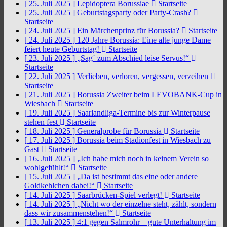
[ 25. Juli 2025 ]
Lepidoptera Borussiae
Startseite
[ 25. Juli 2025 ]
Geburtstagsparty oder Party-Crash?
Startseite
[ 24. Juli 2025 ]
Ein Märchenprinz für Borussia?
Startseite
[ 24. Juli 2025 ]
120 Jahre Borussia: Eine alte junge Dame
feiert heute Geburtstag!
Startseite
[ 23. Juli 2025 ]
„Sag´ zum Abschied leise Servus!“
Startseite
[ 22. Juli 2025 ]
Verlieben, verloren, vergessen, verzeihen
Startseite
[ 21. Juli 2025 ]
Borussia Zweiter beim LEVOBANK-Cup in
Wiesbach
Startseite
[ 19. Juli 2025 ]
Saarlandliga-Termine bis zur Winterpause
stehen fest
Startseite
[ 18. Juli 2025 ]
Generalprobe für Borussia
Startseite
[ 17. Juli 2025 ]
Borussia beim Stadionfest in Wiesbach zu
Gast
Startseite
[ 16. Juli 2025 ]
„Ich habe mich noch in keinem Verein so
wohlgefühlt!“
Startseite
[ 15. Juli 2025 ]
„Da ist bestimmt das eine oder andere
Goldkehlchen dabei!“
Startseite
[ 14. Juli 2025 ]
Saarbrücken-Spiel verlegt!
Startseite
[ 14. Juli 2025 ]
„Nicht wo der einzelne steht, zählt, sondern
dass wir zusammenstehen!“
Startseite
[ 13. Juli 2025 ]
4:1 gegen Salmrohr – gute Unterhaltung im