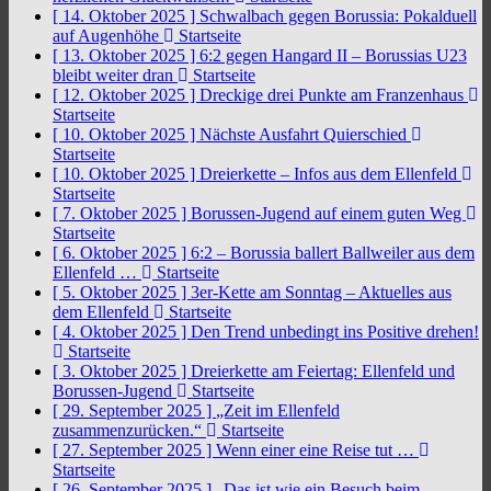
[ 14. Oktober 2025 ]
Schwalbach gegen Borussia: Pokalduell
auf Augenhöhe
Startseite
[ 13. Oktober 2025 ]
6:2 gegen Hangard II – Borussias U23
bleibt weiter dran
Startseite
[ 12. Oktober 2025 ]
Dreckige drei Punkte am Franzenhaus
Startseite
[ 10. Oktober 2025 ]
Nächste Ausfahrt Quierschied
Startseite
[ 10. Oktober 2025 ]
Dreierkette – Infos aus dem Ellenfeld
Startseite
[ 7. Oktober 2025 ]
Borussen-Jugend auf einem guten Weg
Startseite
[ 6. Oktober 2025 ]
6:2 – Borussia ballert Ballweiler aus dem
Ellenfeld …
Startseite
[ 5. Oktober 2025 ]
3er-Kette am Sonntag – Aktuelles aus
dem Ellenfeld
Startseite
[ 4. Oktober 2025 ]
Den Trend unbedingt ins Positive drehen!
Startseite
[ 3. Oktober 2025 ]
Dreierkette am Feiertag: Ellenfeld und
Borussen-Jugend
Startseite
[ 29. September 2025 ]
„Zeit im Ellenfeld
zusammenzurücken.“
Startseite
[ 27. September 2025 ]
Wenn einer eine Reise tut …
Startseite
[ 26. September 2025 ]
„Das ist wie ein Besuch beim