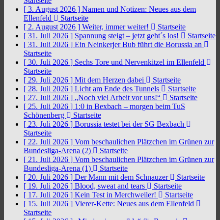
Startseite
[ 3. August 2026 ]
Namen und Notizen: Neues aus dem
Ellenfeld
Startseite
[ 2. August 2026 ]
Weiter, immer weiter!
Startseite
[ 31. Juli 2026 ]
Spannung steigt – jetzt geht´s los!
Startseite
[ 31. Juli 2026 ]
Ein Neinkerjer Bub führt die Borussia an
Startseite
[ 30. Juli 2026 ]
Sechs Tore und Nervenkitzel im Ellenfeld
Startseite
[ 29. Juli 2026 ]
Mit dem Herzen dabei
Startseite
[ 28. Juli 2026 ]
Licht am Ende des Tunnels
Startseite
[ 27. Juli 2026 ]
„Noch viel Arbeit vor uns!“
Startseite
[ 25. Juli 2026 ]
1:0 in Bexbach – morgen beim TuS
Schönenberg
Startseite
[ 23. Juli 2026 ]
Borussia testet bei der SG Bexbach
Startseite
[ 22. Juli 2026 ]
Vom beschaulichen Plätzchen im Grünen zur
Bundesliga-Arena (2)
Startseite
[ 21. Juli 2026 ]
Vom beschaulichen Plätzchen im Grünen zur
Bundesliga-Arena (1)
Startseite
[ 20. Juli 2026 ]
Der Mann mit dem Schnauzer
Startseite
[ 19. Juli 2026 ]
Blood, sweat and tears
Startseite
[ 17. Juli 2026 ]
Kein Test in Merchweiler!
Startseite
[ 15. Juli 2026 ]
Vierer-Kette: Neues aus dem Ellenfeld
Startseite