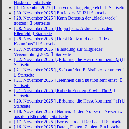
Hasborn
Startseite
[ 1. Dezember 2025 ]
Insolvenzantrag eingereicht
Startseite
[ 30. November 2025 ]
Ein letztes Mal?
Startseite
[ 28. November 2025 ]
Kann Borussia der „black week”
trotzen?
Startseite
[ 28. November 2025 ]
Doppelpass: Aktuelles aus dem
Ellenfeld
Startseite
[ 28. November 2025 ]
Horst Buhtz und das „Ei des
Kolumbus“
Startseite
[ 27. November 2025 ]
Einladung zur Mitglieder-
Versammlung 2025
Startseite
[ 22. November 2025 ]
„Erbarme, die Hesse kommen!“ (2)
Startseite
[ 21. November 2025 ]
„Sich auf den Fußball konzentrieren“
Startseite
[ 21. November 2025 ]
„Nehmen die Situation sehr ernst“
Startseite
[ 21. November 2025 ]
Ruhe in Frieden, Erwin Türk!
Startseite
[ 20. November 2025 ]
„Erbarme, die Hesse kommen!“ (1)
Startseite
[ 18. November 2025 ]
Namen, Bilder, Notizen – Newsmix
aus dem Ellenfeld
Startseite
[ 17. November 2025 ]
Borussia rockt Reisbach
Startseite
[ 16. November 2025 ]
Daten, Fakten, Zahlen: Ein bisschen