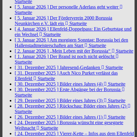
Startseite
[ 5. Januar 2026 ]
Der personelle Aderlass geht weiter
Startseite
[ 5. Januar 2026 ]
Der Förderverein 2000 Borussia
Neunkirchen e.V. lädt ein
Startseite
[ 4. Januar 2026 ]
Ellenfeld-Doppelpass: Ein Geburtstag und
ein Wechsel
Startseite
[ 3. Januar 2026 ]
Am morgigen Sonntag: Borussia bei den
Hallenstadtmeisterschaften am Start
Startseite
[ 2. Januar 2026 ]
„Mein Leben mit der Borussia“
Startseite
[ 1. Januar 2026 ]
Der Brand ist noch nicht gelöscht
Startseite
[ 31. Dezember 2025 ]
Jahresend-Gedanken
Startseite
[ 31. Dezember 2025 ]
Auch Nico Purket verlässt das
Ellenfeld
Startseite
[ 30. Dezember 2025 ]
Bilder eines Jahres (4)
Startseite
[ 30. Dezember 2025 ]
Erste Abgänge bei der Borussia
Startseite
[ 29. Dezember 2025 ]
Bilder eines Jahres (3)
Startseite
[ 28. Dezember 2025 ]
Rückschau: Bilder eines Jahres (2)
Startseite
[ 26. Dezember 2025 ]
Bilder eines Jahres (1)
Startseite
[ 24. Dezember 2025 ]
Borussia wünscht eine gesegnete
Weihnacht
Startseite
[ 24. Dezember 2025 ]
Vierer-Kette – Infos aus dem Ellenfeld