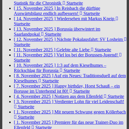
Statistik für die Chronistik
Startseite
[ 15. November 2025 ]
In Reisbach die dürftige
Auswärtsbilanz endlich aufbessern!
Startseite
[ 14. November 2025 ]
Wiedersehen mit Markus Kneip
Startseite
[ 13. November 2025 ]
Borussia überwintert im
Saarlandpokal
Startseite
[ 12. November 2025 ]
Nächste Pokalausfahrt: SV Losheim
Startseite
[ 11. November 2025 ]
Gelebte alte Liebe
Startseite
[ 11. November 2025 ]
Viel los bei der Borussen-Jugend!
Startseite
[ 10. November 2025 ]
1:3 auf dem Kieselhumes –
Rückschlag für Borussia
Startseite
[ 8. November 2025 ]
Auf ein Neues: Traditionsduell auf dem
Kieselhumes
Startseite
[ 7. November 2025 ]
Happy birthday, Horst Schauß – ein
Borusse im Unterhemd ist 80!
Startseite
[ 4. November 2025 ]
Notizen aus dem Ellenfeld
Startseite
[ 3. November 2025 ]
Verdienter Lohn für viel Leidenschaft!
Startseite
[ 1. November 2025 ]
Mit neuem Schwung gegen Köllerbach
Startseite
[ 1. November 2025 ]
Premiere für das neue Trainer-Duo im
Ellenfeld
Startseite