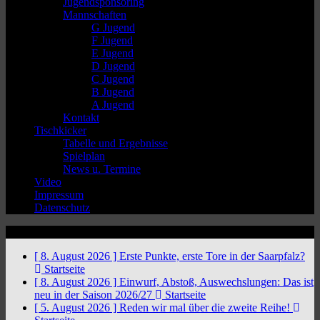
Jugendsponsoring
Mannschaften
G Jugend
F Jugend
E Jugend
D Jugend
C Jugend
B Jugend
A Jugend
Kontakt
Tischkicker
Tabelle und Ergebnisse
Spielplan
News u. Termine
Video
Impressum
Datenschutz
News Ticker
[ 8. August 2026 ]
Erste Punkte, erste Tore in der Saarpfalz?
Startseite
[ 8. August 2026 ]
Einwurf, Abstoß, Auswechslungen: Das ist
neu in der Saison 2026/27
Startseite
[ 5. August 2026 ]
Reden wir mal über die zweite Reihe!