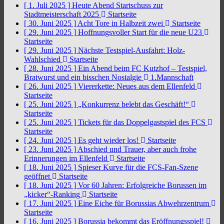
[ 1. Juli 2025 ]
Heute Abend Startschuss zur
Stadtmeisterschaft 2025
Startseite
[ 30. Juni 2025 ]
Acht Tore in Halbzeit zwei
Startseite
[ 29. Juni 2025 ]
Hoffnungsvoller Start für die neue U23
Startseite
[ 29. Juni 2025 ]
Nächste Testspiel-Ausfahrt: Holz-
Wahlschied
Startseite
[ 28. Juni 2025 ]
Ein Abend beim FC Kutzhof – Testspiel,
Bratwurst und ein bisschen Nostalgie
1.Mannschaft
[ 26. Juni 2025 ]
Viererkette: Neues aus dem Ellenfeld
Startseite
[ 25. Juni 2025 ]
„Konkurrenz belebt das Geschäft!“
Startseite
[ 25. Juni 2025 ]
Tickets für das Doppelgastspiel des FCS
Startseite
[ 24. Juni 2025 ]
Es geht wieder los!
Startseite
[ 23. Juni 2025 ]
Abschied und Trauer, aber auch frohe
Erinnerungen im Ellenfeld
Startseite
[ 18. Juni 2025 ]
Spieser Kurve für die FCS-Fan-Szene
geöffnet
Startseite
[ 18. Juni 2025 ]
Vor 60 Jahren: Erfolgreiche Borussen im
„kicker“-Ranking
Startseite
[ 17. Juni 2025 ]
Eine Eiche für Borussias Abwehrzentrum
Startseite
[ 16. Juni 2025 ]
Borussia bekommt das Eröffnungsspiel!