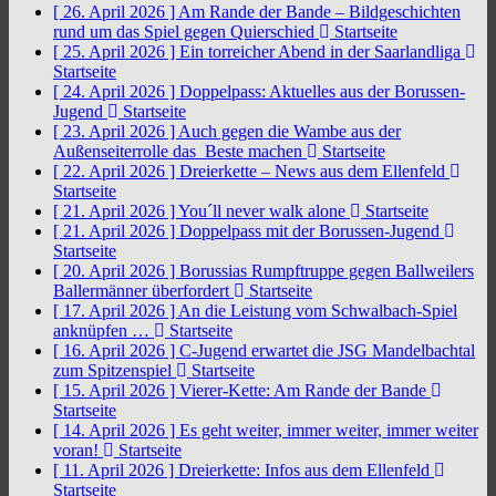
[ 26. April 2026 ]
Am Rande der Bande – Bildgeschichten
rund um das Spiel gegen Quierschied
Startseite
[ 25. April 2026 ]
Ein torreicher Abend in der Saarlandliga
Startseite
[ 24. April 2026 ]
Doppelpass: Aktuelles aus der Borussen-
Jugend
Startseite
[ 23. April 2026 ]
Auch gegen die Wambe aus der
Außenseiterrolle das Beste machen
Startseite
[ 22. April 2026 ]
Dreierkette – News aus dem Ellenfeld
Startseite
[ 21. April 2026 ]
You´ll never walk alone
Startseite
[ 21. April 2026 ]
Doppelpass mit der Borussen-Jugend
Startseite
[ 20. April 2026 ]
Borussias Rumpftruppe gegen Ballweilers
Ballermänner überfordert
Startseite
[ 17. April 2026 ]
An die Leistung vom Schwalbach-Spiel
anknüpfen …
Startseite
[ 16. April 2026 ]
C-Jugend erwartet die JSG Mandelbachtal
zum Spitzenspiel
Startseite
[ 15. April 2026 ]
Vierer-Kette: Am Rande der Bande
Startseite
[ 14. April 2026 ]
Es geht weiter, immer weiter, immer weiter
voran!
Startseite
[ 11. April 2026 ]
Dreierkette: Infos aus dem Ellenfeld
Startseite