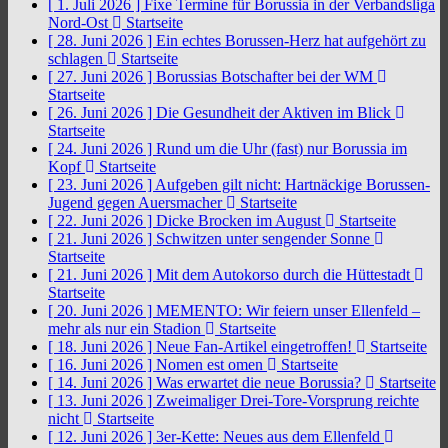
[ 1. Juli 2026 ]
Fixe Termine für Borussia in der Verbandsliga
Nord-Ost
Startseite
[ 28. Juni 2026 ]
Ein echtes Borussen-Herz hat aufgehört zu
schlagen
Startseite
[ 27. Juni 2026 ]
Borussias Botschafter bei der WM
Startseite
[ 26. Juni 2026 ]
Die Gesundheit der Aktiven im Blick
Startseite
[ 24. Juni 2026 ]
Rund um die Uhr (fast) nur Borussia im
Kopf
Startseite
[ 23. Juni 2026 ]
Aufgeben gilt nicht: Hartnäckige Borussen-
Jugend gegen Auersmacher
Startseite
[ 22. Juni 2026 ]
Dicke Brocken im August
Startseite
[ 21. Juni 2026 ]
Schwitzen unter sengender Sonne
Startseite
[ 21. Juni 2026 ]
Mit dem Autokorso durch die Hüttestadt
Startseite
[ 20. Juni 2026 ]
MEMENTO: Wir feiern unser Ellenfeld –
mehr als nur ein Stadion
Startseite
[ 18. Juni 2026 ]
Neue Fan-Artikel eingetroffen!
Startseite
[ 16. Juni 2026 ]
Nomen est omen
Startseite
[ 14. Juni 2026 ]
Was erwartet die neue Borussia?
Startseite
[ 13. Juni 2026 ]
Zweimaliger Drei-Tore-Vorsprung reichte
nicht
Startseite
[ 12. Juni 2026 ]
3er-Kette: Neues aus dem Ellenfeld