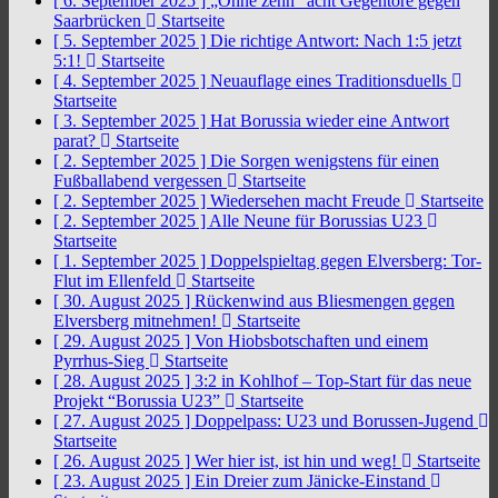
[ 6. September 2025 ]
„Ohne zehn“ acht Gegentore gegen
Saarbrücken
Startseite
[ 5. September 2025 ]
Die richtige Antwort: Nach 1:5 jetzt
5:1!
Startseite
[ 4. September 2025 ]
Neuauflage eines Traditionsduells
Startseite
[ 3. September 2025 ]
Hat Borussia wieder eine Antwort
parat?
Startseite
[ 2. September 2025 ]
Die Sorgen wenigstens für einen
Fußballabend vergessen
Startseite
[ 2. September 2025 ]
Wiedersehen macht Freude
Startseite
[ 2. September 2025 ]
Alle Neune für Borussias U23
Startseite
[ 1. September 2025 ]
Doppelspieltag gegen Elversberg: Tor-
Flut im Ellenfeld
Startseite
[ 30. August 2025 ]
Rückenwind aus Bliesmengen gegen
Elversberg mitnehmen!
Startseite
[ 29. August 2025 ]
Von Hiobsbotschaften und einem
Pyrrhus-Sieg
Startseite
[ 28. August 2025 ]
3:2 in Kohlhof – Top-Start für das neue
Projekt “Borussia U23”
Startseite
[ 27. August 2025 ]
Doppelpass: U23 und Borussen-Jugend
Startseite
[ 26. August 2025 ]
Wer hier ist, ist hin und weg!
Startseite
[ 23. August 2025 ]
Ein Dreier zum Jänicke-Einstand