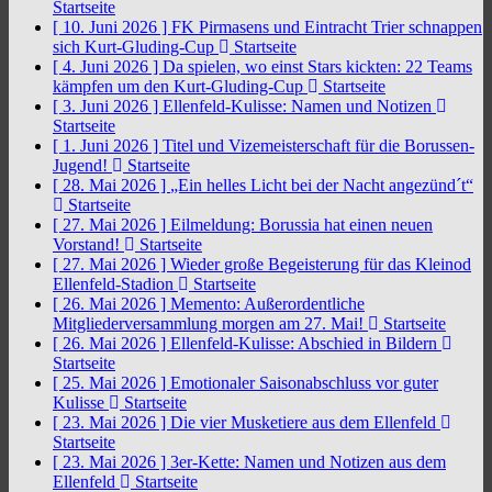
Startseite
[ 10. Juni 2026 ]
FK Pirmasens und Eintracht Trier schnappen
sich Kurt-Gluding-Cup
Startseite
[ 4. Juni 2026 ]
Da spielen, wo einst Stars kickten: 22 Teams
kämpfen um den Kurt-Gluding-Cup
Startseite
[ 3. Juni 2026 ]
Ellenfeld-Kulisse: Namen und Notizen
Startseite
[ 1. Juni 2026 ]
Titel und Vizemeisterschaft für die Borussen-
Jugend!
Startseite
[ 28. Mai 2026 ]
„Ein helles Licht bei der Nacht angezünd´t“
Startseite
[ 27. Mai 2026 ]
Eilmeldung: Borussia hat einen neuen
Vorstand!
Startseite
[ 27. Mai 2026 ]
Wieder große Begeisterung für das Kleinod
Ellenfeld-Stadion
Startseite
[ 26. Mai 2026 ]
Memento: Außerordentliche
Mitgliederversammlung morgen am 27. Mai!
Startseite
[ 26. Mai 2026 ]
Ellenfeld-Kulisse: Abschied in Bildern
Startseite
[ 25. Mai 2026 ]
Emotionaler Saisonabschluss vor guter
Kulisse
Startseite
[ 23. Mai 2026 ]
Die vier Musketiere aus dem Ellenfeld
Startseite
[ 23. Mai 2026 ]
3er-Kette: Namen und Notizen aus dem
Ellenfeld
Startseite