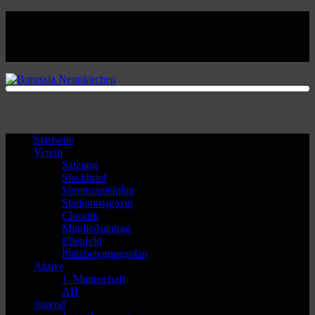
Facebook
Twitter
Instagram
Youtube
Startseite
Verein
Satzung
Steckbrief
Vereinsspielplan
Stadionmagazin
Chronik
Mitgliedsantrag
Ellenfeld
Platzbelegungsplan
Aktive
1. Mannschaft
AH
Jugend