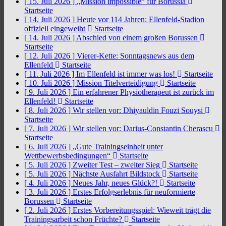
[ 15. Juli 2026 ]
„Mission impossible“ für Borussia
Startseite
[ 14. Juli 2026 ]
Heute vor 114 Jahren: Ellenfeld-Stadion
offiziell eingeweiht
Startseite
[ 14. Juli 2026 ]
Abschied von einem großen Borussen
Startseite
[ 12. Juli 2026 ]
Vierer-Kette: Sonntagsnews aus dem
Ellenfeld
Startseite
[ 11. Juli 2026 ]
Im Ellenfeld ist immer was los!
Startseite
[ 10. Juli 2026 ]
Mission Titelverteidigung
Startseite
[ 9. Juli 2026 ]
Ein erfahrener Physiotherapeut ist zurück im
Ellenfeld!
Startseite
[ 8. Juli 2026 ]
Wir stellen vor: Dhiyauldin Fouzi Souysi
Startseite
[ 7. Juli 2026 ]
Wir stellen vor: Darius-Constantin Cherascu
Startseite
[ 6. Juli 2026 ]
„Gute Trainingseinheit unter
Wettbewerbsbedingungen“
Startseite
[ 5. Juli 2026 ]
Zweiter Test – zweiter Sieg
Startseite
[ 5. Juli 2026 ]
Nächste Ausfahrt Bildstock
Startseite
[ 4. Juli 2026 ]
Neues Jahr, neues Glück?!
Startseite
[ 3. Juli 2026 ]
Erstes Erfolgserlebnis für neuformierte
Borussen
Startseite
[ 2. Juli 2026 ]
Erstes Vorbereitungsspiel: Wieweit trägt die
Trainingsarbeit schon Früchte?
Startseite