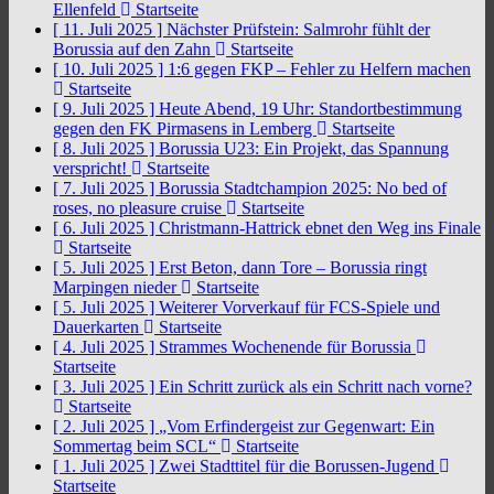
Ellenfeld
Startseite
[ 11. Juli 2025 ]
Nächster Prüfstein: Salmrohr fühlt der
Borussia auf den Zahn
Startseite
[ 10. Juli 2025 ]
1:6 gegen FKP – Fehler zu Helfern machen
Startseite
[ 9. Juli 2025 ]
Heute Abend, 19 Uhr: Standortbestimmung
gegen den FK Pirmasens in Lemberg
Startseite
[ 8. Juli 2025 ]
Borussia U23: Ein Projekt, das Spannung
verspricht!
Startseite
[ 7. Juli 2025 ]
Borussia Stadtchampion 2025: No bed of
roses, no pleasure cruise
Startseite
[ 6. Juli 2025 ]
Christmann-Hattrick ebnet den Weg ins Finale
Startseite
[ 5. Juli 2025 ]
Erst Beton, dann Tore – Borussia ringt
Marpingen nieder
Startseite
[ 5. Juli 2025 ]
Weiterer Vorverkauf für FCS-Spiele und
Dauerkarten
Startseite
[ 4. Juli 2025 ]
Strammes Wochenende für Borussia
Startseite
[ 3. Juli 2025 ]
Ein Schritt zurück als ein Schritt nach vorne?
Startseite
[ 2. Juli 2025 ]
„Vom Erfindergeist zur Gegenwart: Ein
Sommertag beim SCL“
Startseite
[ 1. Juli 2025 ]
Zwei Stadttitel für die Borussen-Jugend
Startseite