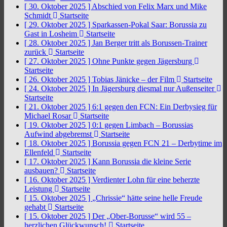
[ 30. Oktober 2025 ]
Abschied von Felix Marx und Mike
Schmidt
Startseite
[ 29. Oktober 2025 ]
Sparkassen-Pokal Saar: Borussia zu
Gast in Losheim
Startseite
[ 28. Oktober 2025 ]
Jan Berger tritt als Borussen-Trainer
zurück
Startseite
[ 27. Oktober 2025 ]
Ohne Punkte gegen Jägersburg
Startseite
[ 26. Oktober 2025 ]
Tobias Jänicke – der Film
Startseite
[ 24. Oktober 2025 ]
In Jägersburg diesmal nur Außenseiter
Startseite
[ 21. Oktober 2025 ]
6:1 gegen den FCN: Ein Derbysieg für
Michael Rosar
Startseite
[ 19. Oktober 2025 ]
0:1 gegen Limbach – Borussias
Aufwind abgebremst
Startseite
[ 18. Oktober 2025 ]
Borussia gegen FCN 21 – Derbytime im
Ellenfeld
Startseite
[ 17. Oktober 2025 ]
Kann Borussia die kleine Serie
ausbauen?
Startseite
[ 16. Oktober 2025 ]
Verdienter Lohn für eine beherzte
Leistung
Startseite
[ 15. Oktober 2025 ]
„Chrissie“ hätte seine helle Freude
gehabt
Startseite
[ 15. Oktober 2025 ]
Der „Ober-Borusse“ wird 55 –
herzlichen Glückwunsch!
Startseite