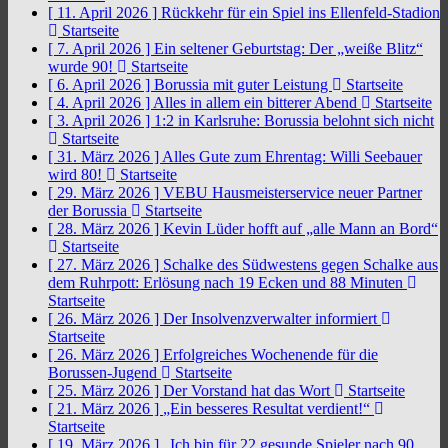
[ 11. April 2026 ]
Rückkehr für ein Spiel ins Ellenfeld-Stadion
Startseite
[ 7. April 2026 ]
Ein seltener Geburtstag: Der „weiße Blitz“
wurde 90!
Startseite
[ 6. April 2026 ]
Borussia mit guter Leistung
Startseite
[ 4. April 2026 ]
Alles in allem ein bitterer Abend
Startseite
[ 3. April 2026 ]
1:2 in Karlsruhe: Borussia belohnt sich nicht
Startseite
[ 31. März 2026 ]
Alles Gute zum Ehrentag: Willi Seebauer
wird 80!
Startseite
[ 29. März 2026 ]
VEBU Hausmeisterservice neuer Partner
der Borussia
Startseite
[ 28. März 2026 ]
Kevin Lüder hofft auf „alle Mann an Bord“
Startseite
[ 27. März 2026 ]
Schalke des Südwestens gegen Schalke aus
dem Ruhrpott: Erlösung nach 19 Ecken und 88 Minuten
Startseite
[ 26. März 2026 ]
Der Insolvenzverwalter informiert
Startseite
[ 26. März 2026 ]
Erfolgreiches Wochenende für die
Borussen-Jugend
Startseite
[ 25. März 2026 ]
Der Vorstand hat das Wort
Startseite
[ 21. März 2026 ]
„Ein besseres Resultat verdient!“
Startseite
[ 19. März 2026 ]
„Ich bin für 22 gesunde Spieler nach 90