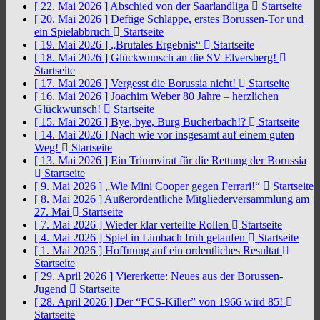
[ 22. Mai 2026 ]
Abschied von der Saarlandliga
Startseite
[ 20. Mai 2026 ]
Deftige Schlappe, erstes Borussen-Tor und
ein Spielabbruch
Startseite
[ 19. Mai 2026 ]
„Brutales Ergebnis“
Startseite
[ 18. Mai 2026 ]
Glückwunsch an die SV Elversberg!
Startseite
[ 17. Mai 2026 ]
Vergesst die Borussia nicht!
Startseite
[ 16. Mai 2026 ]
Joachim Weber 80 Jahre – herzlichen
Glückwunsch!
Startseite
[ 15. Mai 2026 ]
Bye, bye, Burg Bucherbach!?
Startseite
[ 14. Mai 2026 ]
Nach wie vor insgesamt auf einem guten
Weg!
Startseite
[ 13. Mai 2026 ]
Ein Triumvirat für die Rettung der Borussia
Startseite
[ 9. Mai 2026 ]
„Wie Mini Cooper gegen Ferrari!“
Startseite
[ 8. Mai 2026 ]
Außerordentliche Mitgliederversammlung am
27. Mai
Startseite
[ 7. Mai 2026 ]
Wieder klar verteilte Rollen
Startseite
[ 4. Mai 2026 ]
Spiel in Limbach früh gelaufen
Startseite
[ 1. Mai 2026 ]
Hoffnung auf ein ordentliches Resultat
Startseite
[ 29. April 2026 ]
Viererkette: Neues aus der Borussen-
Jugend
Startseite
[ 28. April 2026 ]
Der “FCS-Killer” von 1966 wird 85!
Startseite