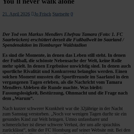
You´ll never walk alone
21. April 2026
Jo Frisch
Startseite
0
Der Tod von Markus Mendlers Ehefrau Tamara (Foto: 1. FC
Saarbrücken) erschüttert derzeit die Fußballwelt im Saarland /
Spendenaktion im Homburger Waldstadion
Es sind die Momente, in denen das Leben still steht. In denen
der Fußball, die schönste Nebensache der Welt, keine Rolle
mehr spielt. In denen Ergebnisse unwichtig sind. In denen auch
sportliche Rivalität und Konkurrenz belanglos werden. Einen
solchen Moment mussten die Sportfreunde im Saarland in den
vergangenen Tagen erleben, als die Nachricht vom Tamara
Mendlers Ableben die Runde machte. Was bleibt:
Fassungslosigkeit, Bestürzung, Ohnmacht und die Frage nach
dem „Warum“.
Nach kurzer schwerer Krankheit war die 32jährige in der Nacht
zum Samstag verstorben. „Noch vor wenigen Tagen durfte sie ein
gesundes Kind zur Welt bringen. Umso unfassbarer und
schmerzlicher ist dieser schwere Verlust, der uns alle sprachlos
zurücklässt“, teilte der FC Homburg auf seiner Website mit. Bei den