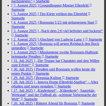
nachzulegen?
Startseite
[ 7. August 2025 ]
Groundhopper-Magnet Ellenfeld
Startseite
[ 5. August 2025 ]
Tim Klein verlässt das Ellenfeld
Startseite
[ 4. August 2025 ]
Borussias U23 mit gelungenem Start
Startseite
[ 3. August 2025 ]
„Nach dem 2:0 viel befreiter und lockerer“
Startseite
[ 2. August 2025 ]
Abschied von Ludwig Lang †
Startseite
[ 1. August 2025 ]
Borussia will gegen Reisbach den Bock
umstoßen
Startseite
[ 1. August 2025 ]
Misslungene zweite Borussen-Halbzeit,
heimstarke Preußen
Startseite
[ 31. Juli 2025 ]
„Die Truppe hat Charakter und den Willen
zum Erfolg!“
Startseite
[ 30. Juli 2025 ]
Preußen und Borussen wollen heute die
ersten Punkte
Startseite
[ 29. Juli 2025 ]
Borussia-Kulisse
Startseite
[ 28. Juli 2025 ]
„Innova Home Ellenfeld-Stadion“ – Altes
erhalten und neues gestalten
Startseite
[ 27. Juli 2025 ]
„Kinderinsel“, „Kükenkoje“, Saarpfalz-
Werkstatt“ und der Fußball als „schönste Nebensache der
Welt“
Startseite
[ 26. Juli 2025 ]
Bitterer Abend für Borussia
Startseite