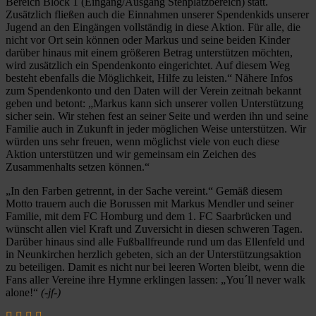
Bereich Block 1 (Eingang/Ausgang Stehplatzbereich) statt.
Zusätzlich fließen auch die Einnahmen unserer Spendenkids unserer
Jugend an den Eingängen vollständig in diese Aktion. Für alle, die
nicht vor Ort sein können oder Markus und seine beiden Kinder
darüber hinaus mit einem größeren Betrag unterstützen möchten,
wird zusätzlich ein Spendenkonto eingerichtet. Auf diesem Weg
besteht ebenfalls die Möglichkeit, Hilfe zu leisten.“ Nähere Infos
zum Spendenkonto und den Daten will der Verein zeitnah bekannt
geben und betont: „Markus kann sich unserer vollen Unterstützung
sicher sein. Wir stehen fest an seiner Seite und werden ihn und seine
Familie auch in Zukunft in jeder möglichen Weise unterstützen. Wir
würden uns sehr freuen, wenn möglichst viele von euch diese
Aktion unterstützen und wir gemeinsam ein Zeichen des
Zusammenhalts setzen können.“
„In den Farben getrennt, in der Sache vereint.“ Gemäß diesem
Motto trauern auch die Borussen mit Markus Mendler und seiner
Familie, mit dem FC Homburg und dem 1. FC Saarbrücken und
wünscht allen viel Kraft und Zuversicht in diesen schweren Tagen.
Darüber hinaus sind alle Fußballfreunde rund um das Ellenfeld und
in Neunkirchen herzlich gebeten, sich an der Unterstützungsaktion
zu beteiligen. Damit es nicht nur bei leeren Worten bleibt, wenn die
Fans aller Vereine ihre Hymne erklingen lassen: „You´ll never walk
alone!“
(-jf-)