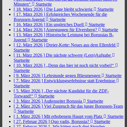
Minuten“
Startseite
[ 18. März 2026 ]
Die Lage bleibt schwierig
Startseite
[ 17. März 2026 ]
Erfolgreiches Wochenende für die
Borussen-Jugend
Startseite
[ 16. März 2026 ]
Ein ungleiches Duell
Startseite
[ 14. März 2026 ]
Anregungen für Elversberg?
Startseite
[ 13. März 2026 ]
Historische Leistung bei Borussias B-
Jugend
Startseite
[ 12. März 2026 ]
Dreier-Kette: Neues aus dem Ellenfeld
Startseite
[ 11. März 2026 ]
Die nächste schwere (Lern)Aufgabe
Startseite
[ 10. März 2026 ]
„Denn das hier ist noch nicht vorbei!“
Startseite
[ 9. März 2026 ]
Lehrstunde gegen Bliesmengen
Startseite
[ 7. März 2026 ]
Entwicklungserlebnisse statt Ergebnisse
Startseite
[ 5. März 2026 ]
„Der nächste Kandidat für die ZDF-
Torwand!“
Startseite
[ 3. März 2026 ]
Außenseiter Borussia
Startseite
[ 2. März 2026 ]
Viel Zuspruch für das junge Borussen-Team
Startseite
[ 1. März 2026 ]
Mit erhobenem Haupt vom Platz
Startseite
[ 27. Februar 2026 ]
Quo vadis, Borussia?
Startseite
[ 27. Februar 2026 ]
„Wir hätten noch drei Stunden