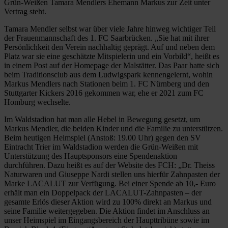
Grün-Weißen Tamara Mendlers Ehemann Markus zur Zeit unter
Vertrag steht.
Tamara Mendler selbst war über viele Jahre hinweg wichtiger Teil
der Frauenmannschaft des 1. FC Saarbrücken. „Sie hat mit ihrer
Persönlichkeit den Verein nachhaltig geprägt. Auf und neben dem
Platz war sie eine geschätzte Mitspielerin und ein Vorbild“, heißt es
in einem Post auf der Homepage der Malstätter. Das Paar hatte sich
beim Traditionsclub aus dem Ludwigspark kennengelernt, wohin
Markus Mendlers nach Stationen beim 1. FC Nürnberg und den
Stuttgarter Kickers 2016 gekommen war, ehe er 2021 zum FC
Homburg wechselte.
Im Waldstadion hat man alle Hebel in Bewegung gesetzt, um
Markus Mendler, die beiden Kinder und die Familie zu unterstützen.
Beim heutigen Heimspiel (Anstoß: 19.00 Uhr) gegen den SV
Eintracht Trier im Waldstadion werden die Grün-Weißen mit
Unterstützung des Hauptsponsors eine Spendenaktion
durchführen. Dazu heißt es auf der Website des FCH: „Dr. Theiss
Naturwaren und Giuseppe Nardi stellen uns hierfür Zahnpasten der
Marke LACALUT zur Verfügung. Bei einer Spende ab 10,- Euro
erhält man ein Doppelpack der LACALUT-Zahnpasten – der
gesamte Erlös dieser Aktion wird zu 100% direkt an Markus und
seine Familie weitergegeben. Die Aktion findet im Anschluss an
unser Heimspiel im Eingangsbereich der Haupttribüne sowie im