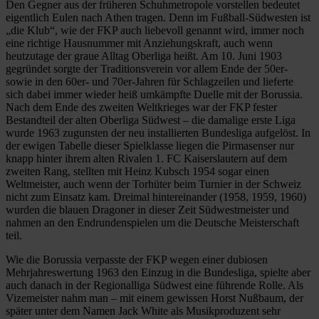
Den Gegner aus der früheren Schuhmetropole vorstellen bedeutet
eigentlich Eulen nach Athen tragen. Denn im Fußball-Südwesten ist
„die Klub“, wie der FKP auch liebevoll genannt wird, immer noch
eine richtige Hausnummer mit Anziehungskraft, auch wenn
heutzutage der graue Alltag Oberliga heißt. Am 10. Juni 1903
gegründet sorgte der Traditionsverein vor allem Ende der 50er-
sowie in den 60er- und 70er-Jahren für Schlagzeilen und lieferte
sich dabei immer wieder heiß umkämpfte Duelle mit der Borussia.
Nach dem Ende des zweiten Weltkrieges war der FKP fester
Bestandteil der alten Oberliga Südwest – die damalige erste Liga
wurde 1963 zugunsten der neu installierten Bundesliga aufgelöst. In
der ewigen Tabelle dieser Spielklasse liegen die Pirmasenser nur
knapp hinter ihrem alten Rivalen 1. FC Kaiserslautern auf dem
zweiten Rang, stellten mit Heinz Kubsch 1954 sogar einen
Weltmeister, auch wenn der Torhüter beim Turnier in der Schweiz
nicht zum Einsatz kam. Dreimal hintereinander (1958, 1959, 1960)
wurden die blauen Dragoner in dieser Zeit Südwestmeister und
nahmen an den Endrundenspielen um die Deutsche Meisterschaft
teil.
Wie die Borussia verpasste der FKP wegen einer dubiosen
Mehrjahreswertung 1963 den Einzug in die Bundesliga, spielte aber
auch danach in der Regionalliga Südwest eine führende Rolle. Als
Vizemeister nahm man – mit einem gewissen Horst Nußbaum, der
später unter dem Namen Jack White als Musikproduzent sehr