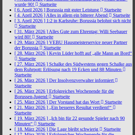
wurde 90!
Startseite
[ 6. April 2026 ]
Borussia mit guter Leistung
Startseite
[ 4. April 2026 ]
Alles in allem ein bitterer Abend
Startseite
[ 3. April 2026 ]
1:2 in Karlsruhe: Borussia belohnt sich nicht
Startseite
[ 31. März 2026 ]
Alles Gute zum Ehrentag: Willi Seebauer
wird 80!
Startseite
[ 29. März 2026 ]
VEBU Hausmeisterservice neuer Partner
der Borussia
Startseite
[ 28. März 2026 ]
Kevin Lüder hofft auf „alle Mann an Bord“
Startseite
[ 27. März 2026 ]
Schalke des Südwestens gegen Schalke aus
dem Ruhrpott: Erlösung nach 19 Ecken und 88 Minuten
Startseite
[ 26. März 2026 ]
Der Insolvenzverwalter informiert
Startseite
[ 26. März 2026 ]
Erfolgreiches Wochenende für die
Borussen-Jugend
Startseite
[ 25. März 2026 ]
Der Vorstand hat das Wort
Startseite
[ 21. März 2026 ]
„Ein besseres Resultat verdient!“
Startseite
[ 19. März 2026 ]
„Ich bin für 22 gesunde Spieler nach 90
Minuten“
Startseite
[ 18. März 2026 ]
Die Lage bleibt schwierig
Startseite
[ 17. März 2026 ]
Erfolgreiches Wochenende für die