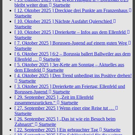
bleibt weiter dran
Startseite
[ 12. Oktober 2025 ]
Dreckige drei Punkte am Franzenhaus
Startseite
[ 10. Oktober 2025 ]
Nächste Ausfahrt Quierschied
Startseite
[ 10. Oktober 2025 ]
Dreierkette – Infos aus dem Ellenfeld
Startseite
[ 7. Oktober 2025 ]
Borussen-Jugend auf einem guten Weg
Startseite
[ 6. Oktober 2025 ]
6:2 – Borussia ballert Ballweiler aus dem
Ellenfeld …
Startseite
[ 5. Oktober 2025 ]
3er-Kette am Sonntag – Aktuelles aus
dem Ellenfeld
Startseite
[ 4. Oktober 2025 ]
Den Trend unbedingt ins Positive drehen!
Startseite
[ 3. Oktober 2025 ]
Dreierkette am Feiertag: Ellenfeld und
Borussen-Jugend
Startseite
[ 29. September 2025 ]
„Zeit im Ellenfeld
zusammenzurücken.“
Startseite
[ 27. September 2025 ]
Wenn einer eine Reise tut …
Startseite
[ 26. September 2025 ]
„Das ist wie ein Besuch beim
Zahnarzt“
Startseite
[ 22. September 2025 ]
Ein gebrauchter Tag
Startseite