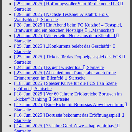
[ 29. Juni 2025 ]
Hoffnungsvoller Start für die neue U23
Startseite
[ 29. Juni 2025 ]
Nächste Testspiel-Ausfahrt: Holz-
Wahlschied
Startseite
[ 28. Juni 2025 ]
Ein Abend beim FC Kutzhof – Testspiel,
Bratwurst und ein bisschen Nostalgie
1.Mannschaft
[ 26. Juni 2025 ]
Viererkette: Neues aus dem Ellenfeld
Startseite
[ 25. Juni 2025 ]
„Konkurrenz belebt das Geschäft!“
Startseite
[ 25. Juni 2025 ]
Tickets für das Doppelgastspiel des FCS
Startseite
[ 24. Juni 2025 ]
Es geht wieder los!
Startseite
[ 23. Juni 2025 ]
Abschied und Trauer, aber auch frohe
Erinnerungen im Ellenfeld
Startseite
[ 18. Juni 2025 ]
Spieser Kurve für die FCS-Fan-Szene
geöffnet
Startseite
[ 18. Juni 2025 ]
Vor 60 Jahren: Erfolgreiche Borussen im
„kicker“-Ranking
Startseite
[ 17. Juni 2025 ]
Eine Eiche für Borussias Abwehrzentrum
Startseite
[ 16. Juni 2025 ]
Borussia bekommt das Eröffnungsspiel!
Startseite
[ 14. Juni 2025 ]
75 Jahre Gerd Zewe – happy birthay!
Startseite