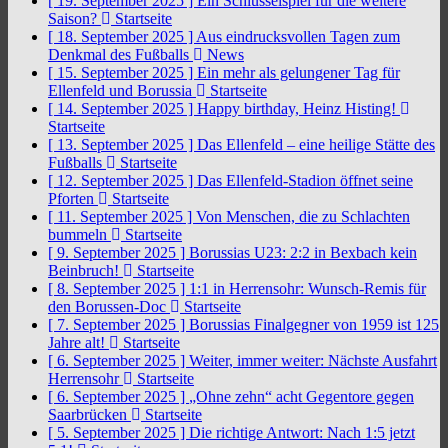
[ 19. September 2025 ]
Ein Schlüsselspiel für die weitere
Saison?
Startseite
[ 18. September 2025 ]
Aus eindrucksvollen Tagen zum
Denkmal des Fußballs
News
[ 15. September 2025 ]
Ein mehr als gelungener Tag für
Ellenfeld und Borussia
Startseite
[ 14. September 2025 ]
Happy birthday, Heinz Histing!
Startseite
[ 13. September 2025 ]
Das Ellenfeld – eine heilige Stätte des
Fußballs
Startseite
[ 12. September 2025 ]
Das Ellenfeld-Stadion öffnet seine
Pforten
Startseite
[ 11. September 2025 ]
Von Menschen, die zu Schlachten
bummeln
Startseite
[ 9. September 2025 ]
Borussias U23: 2:2 in Bexbach kein
Beinbruch!
Startseite
[ 8. September 2025 ]
1:1 in Herrensohr: Wunsch-Remis für
den Borussen-Doc
Startseite
[ 7. September 2025 ]
Borussias Finalgegner von 1959 ist 125
Jahre alt!
Startseite
[ 6. September 2025 ]
Weiter, immer weiter: Nächste Ausfahrt
Herrensohr
Startseite
[ 6. September 2025 ]
„Ohne zehn“ acht Gegentore gegen
Saarbrücken
Startseite
[ 5. September 2025 ]
Die richtige Antwort: Nach 1:5 jetzt