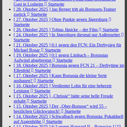
Gast in Losheim
Startseite
[ 28. Oktober 2025 ]
Jan Berger tritt als Borussen-Trainer
zurück
Startseite
[ 27. Oktober 2025 ]
Ohne Punkte gegen Jägersburg
Startseite
[ 26. Oktober 2025 ]
Tobias Jänicke – der Film
Startseite
[ 24. Oktober 2025 ]
In Jägersburg diesmal nur Außenseiter
Startseite
[ 21. Oktober 2025 ]
6:1 gegen den FCN: Ein Derbysieg für
Michael Rosar
Startseite
[ 19. Oktober 2025 ]
0:1 gegen Limbach – Borussias
Aufwind abgebremst
Startseite
[ 18. Oktober 2025 ]
Borussia gegen FCN 21 – Derbytime im
Ellenfeld
Startseite
[ 17. Oktober 2025 ]
Kann Borussia die kleine Serie
ausbauen?
Startseite
[ 16. Oktober 2025 ]
Verdienter Lohn für eine beherzte
Leistung
Startseite
[ 15. Oktober 2025 ]
„Chrissie“ hätte seine helle Freude
gehabt
Startseite
[ 15. Oktober 2025 ]
Der „Ober-Borusse“ wird 55 –
herzlichen Glückwunsch!
Startseite
[ 14. Oktober 2025 ]
Schwalbach gegen Borussia: Pokalduell
auf Augenhöhe
Startseite
[ 13. Oktober 2025 ]
6:2 gegen Hangard II – Borussias U23