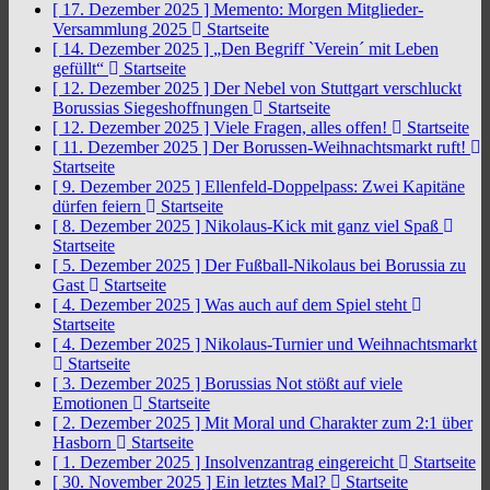
[ 17. Dezember 2025 ]
Memento: Morgen Mitglieder-
Versammlung 2025
Startseite
[ 14. Dezember 2025 ]
„Den Begriff `Verein´ mit Leben
gefüllt“
Startseite
[ 12. Dezember 2025 ]
Der Nebel von Stuttgart verschluckt
Borussias Siegeshoffnungen
Startseite
[ 12. Dezember 2025 ]
Viele Fragen, alles offen!
Startseite
[ 11. Dezember 2025 ]
Der Borussen-Weihnachtsmarkt ruft!
Startseite
[ 9. Dezember 2025 ]
Ellenfeld-Doppelpass: Zwei Kapitäne
dürfen feiern
Startseite
[ 8. Dezember 2025 ]
Nikolaus-Kick mit ganz viel Spaß
Startseite
[ 5. Dezember 2025 ]
Der Fußball-Nikolaus bei Borussia zu
Gast
Startseite
[ 4. Dezember 2025 ]
Was auch auf dem Spiel steht
Startseite
[ 4. Dezember 2025 ]
Nikolaus-Turnier und Weihnachtsmarkt
Startseite
[ 3. Dezember 2025 ]
Borussias Not stößt auf viele
Emotionen
Startseite
[ 2. Dezember 2025 ]
Mit Moral und Charakter zum 2:1 über
Hasborn
Startseite
[ 1. Dezember 2025 ]
Insolvenzantrag eingereicht
Startseite
[ 30. November 2025 ]
Ein letztes Mal?
Startseite