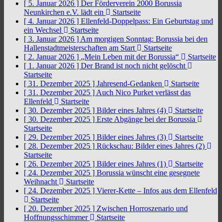
[ 5. Januar 2026 ]
Der Förderverein 2000 Borussia
Neunkirchen e.V. lädt ein
Startseite
[ 4. Januar 2026 ]
Ellenfeld-Doppelpass: Ein Geburtstag und
ein Wechsel
Startseite
[ 3. Januar 2026 ]
Am morgigen Sonntag: Borussia bei den
Hallenstadtmeisterschaften am Start
Startseite
[ 2. Januar 2026 ]
„Mein Leben mit der Borussia“
Startseite
[ 1. Januar 2026 ]
Der Brand ist noch nicht gelöscht
Startseite
[ 31. Dezember 2025 ]
Jahresend-Gedanken
Startseite
[ 31. Dezember 2025 ]
Auch Nico Purket verlässt das
Ellenfeld
Startseite
[ 30. Dezember 2025 ]
Bilder eines Jahres (4)
Startseite
[ 30. Dezember 2025 ]
Erste Abgänge bei der Borussia
Startseite
[ 29. Dezember 2025 ]
Bilder eines Jahres (3)
Startseite
[ 28. Dezember 2025 ]
Rückschau: Bilder eines Jahres (2)
Startseite
[ 26. Dezember 2025 ]
Bilder eines Jahres (1)
Startseite
[ 24. Dezember 2025 ]
Borussia wünscht eine gesegnete
Weihnacht
Startseite
[ 24. Dezember 2025 ]
Vierer-Kette – Infos aus dem Ellenfeld
Startseite
[ 20. Dezember 2025 ]
Zwischen Horroszenario und
Hoffnungsschimmer
Startseite