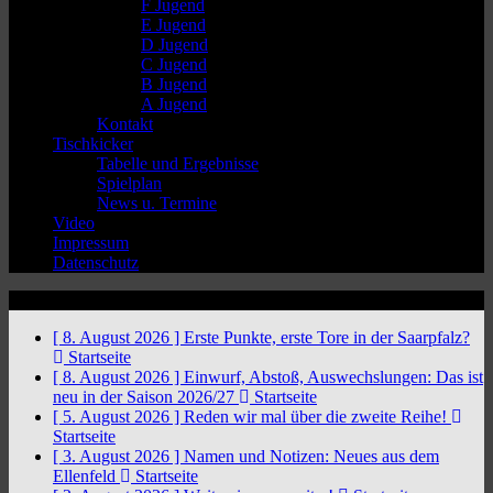
F Jugend
E Jugend
D Jugend
C Jugend
B Jugend
A Jugend
Kontakt
Tischkicker
Tabelle und Ergebnisse
Spielplan
News u. Termine
Video
Impressum
Datenschutz
News Ticker
[ 8. August 2026 ]
Erste Punkte, erste Tore in der Saarpfalz?
Startseite
[ 8. August 2026 ]
Einwurf, Abstoß, Auswechslungen: Das ist
neu in der Saison 2026/27
Startseite
[ 5. August 2026 ]
Reden wir mal über die zweite Reihe!
Startseite
[ 3. August 2026 ]
Namen und Notizen: Neues aus dem
Ellenfeld
Startseite