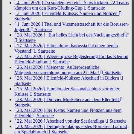
[ 4. Juni 2026 ]
Da spielen, wo einst Stars kickten: 22 Teams
kämpfen um den Kurt-Gluding-Cup
Startseite
[ 3. Juni 2026 ]
Ellenfeld-Kulisse: Namen und Notizen
Startseite
[ 1. Juni 2026 ]
Titel und Vizemeisterschaft für die Borussen-
Jugend!
Startseite
[ 28. Mai 2026 ]
„Ein helles Licht bei der Nacht angezünd´t“
Startseite
[ 27. Mai 2026 ]
Eilmeldung: Borussia hat einen neuen
Vorstand!
Startseite
[ 27. Mai 2026 ]
Wieder große Begeisterung für das Kleinod
Ellenfeld-Stadion
Startseite
[ 26. Mai 2026 ]
Memento: Außerordentliche
Mitgliederversammlung morgen am 27. Mai!
Startseite
[ 26. Mai 2026 ]
Ellenfeld-Kulisse: Abschied in Bildern
Startseite
[ 25. Mai 2026 ]
Emotionaler Saisonabschluss vor guter
Kulisse
Startseite
[ 23. Mai 2026 ]
Die vier Musketiere aus dem Ellenfeld
Startseite
[ 23. Mai 2026 ]
3er-Kette: Namen und Notizen aus dem
Ellenfeld
Startseite
[ 22. Mai 2026 ]
Abschied von der Saarlandliga
Startseite
[ 20. Mai 2026 ]
Deftige Schlappe, erstes Borussen-Tor und
ein Spielabbruch
Startseite