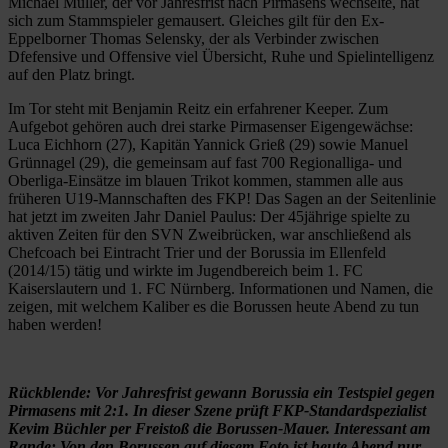
Michael Müller, der vor Jahresfrist nach Pirmasens wechselte, hat
sich zum Stammspieler gemausert. Gleiches gilt für den Ex-
Eppelborner Thomas Selensky, der als Verbinder zwischen
Dfefensive und Offensive viel Übersicht, Ruhe und Spielintelligenz
auf den Platz bringt.
Im Tor steht mit Benjamin Reitz ein erfahrener Keeper. Zum
Aufgebot gehören auch drei starke Pirmasenser Eigengewächse:
Luca Eichhorn (27), Kapitän Yannick Grieß (29) sowie Manuel
Grünnagel (29), die gemeinsam auf fast 700 Regionalliga- und
Oberliga-Einsätze im blauen Trikot kommen, stammen alle aus
früheren U19-Mannschaften des FKP! Das Sagen an der Seitenlinie
hat jetzt im zweiten Jahr Daniel Paulus: Der 45jährige spielte zu
aktiven Zeiten für den SVN Zweibrücken, war anschließend als
Chefcoach bei Eintracht Trier und der Borussia im Ellenfeld
(2014/15) tätig und wirkte im Jugendbereich beim 1. FC
Kaiserslautern und 1. FC Nürnberg. Informationen und Namen, die
zeigen, mit welchem Kaliber es die Borussen heute Abend zu tun
haben werden!
Rückblende: Vor Jahresfrist gewann Borussia ein Testspiel gegen
Pirmasens mit 2:1. In dieser Szene prüft FKP-Standardspezialist
Kevim Büchler per Freistoß die Borussen-Mauer. Interessant am
Rande: Von den Borussen auf diesem Foto ist heute Abend nur