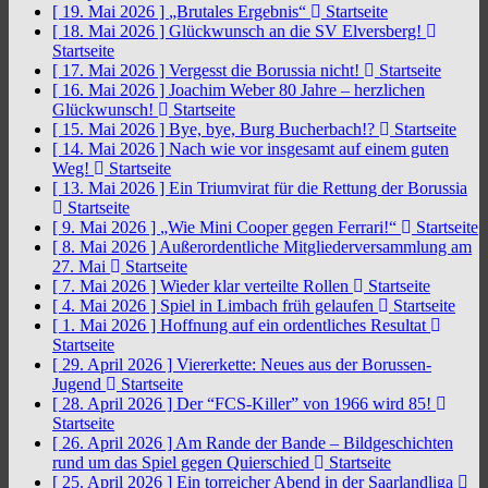
[ 19. Mai 2026 ]
„Brutales Ergebnis“
Startseite
[ 18. Mai 2026 ]
Glückwunsch an die SV Elversberg!
Startseite
[ 17. Mai 2026 ]
Vergesst die Borussia nicht!
Startseite
[ 16. Mai 2026 ]
Joachim Weber 80 Jahre – herzlichen
Glückwunsch!
Startseite
[ 15. Mai 2026 ]
Bye, bye, Burg Bucherbach!?
Startseite
[ 14. Mai 2026 ]
Nach wie vor insgesamt auf einem guten
Weg!
Startseite
[ 13. Mai 2026 ]
Ein Triumvirat für die Rettung der Borussia
Startseite
[ 9. Mai 2026 ]
„Wie Mini Cooper gegen Ferrari!“
Startseite
[ 8. Mai 2026 ]
Außerordentliche Mitgliederversammlung am
27. Mai
Startseite
[ 7. Mai 2026 ]
Wieder klar verteilte Rollen
Startseite
[ 4. Mai 2026 ]
Spiel in Limbach früh gelaufen
Startseite
[ 1. Mai 2026 ]
Hoffnung auf ein ordentliches Resultat
Startseite
[ 29. April 2026 ]
Viererkette: Neues aus der Borussen-
Jugend
Startseite
[ 28. April 2026 ]
Der “FCS-Killer” von 1966 wird 85!
Startseite
[ 26. April 2026 ]
Am Rande der Bande – Bildgeschichten
rund um das Spiel gegen Quierschied
Startseite
[ 25. April 2026 ]
Ein torreicher Abend in der Saarlandliga