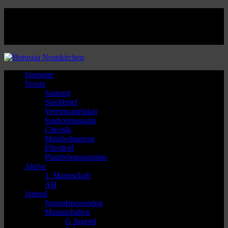
Facebook
Twitter
Instagram
Youtube
Startseite
Verein
Satzung
Steckbrief
Vereinsspielplan
Stadionmagazin
Chronik
Mitgliedsantrag
Ellenfeld
Platzbelegungsplan
Aktive
1. Mannschaft
AH
Jugend
Jugendsponsoring
Mannschaften
G Jugend