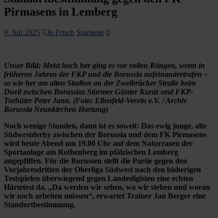
Pirmasens in Lemberg
9. Juli 2025
Jo Frisch
Startseite
0
Unser Bild: Meist hoch her ging es vor vollen Rängen, wenn in
früheren Jahren der FKP und die Borussia aufeinandertrafen –
so wie her am alten Stadion an der Zweibrücker Straße beim
Duell zwischen Borussias Stürmer Günter Kuntz und FKP-
Torhüter Peter Jann. (Foto: Ellenfeld-Verein e.V. / Archiv
Borussia Neunkirchen Hartung)
Noch wenige Stunden, dann ist es soweit: Das ewig junge, alte
Südwestderby zwischen der Borussia und dem FK Pirmasens
wird heute Abend um 19.00 Uhr auf dem Naturrasen der
Sportanlage am Rothenberg im pfälzischen Lemberg
angepfiffen. Für die Borussen stellt die Partie gegen den
Vorjahresdritten der Oberliga Südwest nach den bisherigen
Testspielen überwiegend gegen Landesligisten eine echten
Härtetest da. „Da werden wir sehen, wo wir stehen und woran
wir noch arbeiten müssen“, erwartet Trainer Jan Berger eine
Standortbestimmung.