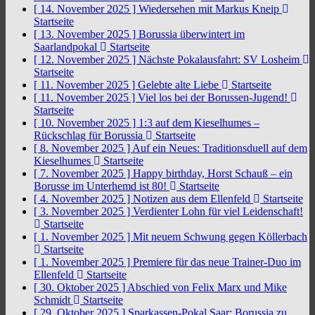
[ 14. November 2025 ]
Wiedersehen mit Markus Kneip
Startseite
[ 13. November 2025 ]
Borussia überwintert im
Saarlandpokal
Startseite
[ 12. November 2025 ]
Nächste Pokalausfahrt: SV Losheim
Startseite
[ 11. November 2025 ]
Gelebte alte Liebe
Startseite
[ 11. November 2025 ]
Viel los bei der Borussen-Jugend!
Startseite
[ 10. November 2025 ]
1:3 auf dem Kieselhumes –
Rückschlag für Borussia
Startseite
[ 8. November 2025 ]
Auf ein Neues: Traditionsduell auf dem
Kieselhumes
Startseite
[ 7. November 2025 ]
Happy birthday, Horst Schauß – ein
Borusse im Unterhemd ist 80!
Startseite
[ 4. November 2025 ]
Notizen aus dem Ellenfeld
Startseite
[ 3. November 2025 ]
Verdienter Lohn für viel Leidenschaft!
Startseite
[ 1. November 2025 ]
Mit neuem Schwung gegen Köllerbach
Startseite
[ 1. November 2025 ]
Premiere für das neue Trainer-Duo im
Ellenfeld
Startseite
[ 30. Oktober 2025 ]
Abschied von Felix Marx und Mike
Schmidt
Startseite
[ 29. Oktober 2025 ]
Sparkassen-Pokal Saar: Borussia zu