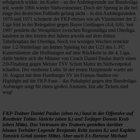
erfolgreich wirkte, im Kader – an der Aufstiegsrunde zur Bundesliga
teil, wurde 1966 wieder Südwestmeister. Doch der Sprung in die bel
etage des deutschen Fußballs gelang nicht – in den Aufstiegsrunden
1970 und 1971 scheiterte der FKP ebenso wie als Vizemeister der 2.
Liga Süd in der Relegation gegen Bayer Uerdingen (4:4, 0:6). Seit
1997 pendeln die Westpfälzer zwischen Regionalliga und Oberliga,
landeten in den letzten drei Jahren jeweils auf dem dritten
Tabellenplatz der Oberliga. Noch vor wenigen Wochen erstickte
eine 1:2-Niederlage am letzten Spieltag bei der U23 des 1. FC
Kaiserslautern alle Hoffnungen auf eine Rückkehr in die 4. Liga,
dafür hielten sich die Männer von Coach Daniel Paulus durch einen
2:0-Finalsieg gegen Meister TSV Schott Mainz im Südwestpokal
schadlos. Der verdiente Lohn: In der ersten Hauptrunde wartet am
16. August mit dem Hamburger SV im Framas-Stadion ein
Highlight auf die FKP-Fans – das Pokalspiel gegen den Bundesliga-
Aufsteiger sorgt für einen großen Ansturm, fast alle Tickets sind
weg!
FKP-Trainer Daniel Paulus (oben re.) baut in der Offensive auf
Routinier Tobias Jänicke (oben li.) und Torjäger Dennis Krob
(oben Mitte). Das Vertrauen des Trainers genießen darüber
hinaus Torhüter-Legende Benjamin Reitz (unten li.) und Kapitän
Yannick Grieß (unten Mitte). Aber auch Ex-Borusse Michael