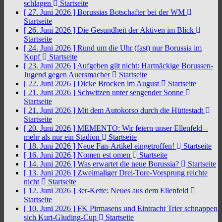
schlagen
Startseite
[ 27. Juni 2026 ]
Borussias Botschafter bei der WM
Startseite
[ 26. Juni 2026 ]
Die Gesundheit der Aktiven im Blick
Startseite
[ 24. Juni 2026 ]
Rund um die Uhr (fast) nur Borussia im
Kopf
Startseite
[ 23. Juni 2026 ]
Aufgeben gilt nicht: Hartnäckige Borussen-
Jugend gegen Auersmacher
Startseite
[ 22. Juni 2026 ]
Dicke Brocken im August
Startseite
[ 21. Juni 2026 ]
Schwitzen unter sengender Sonne
Startseite
[ 21. Juni 2026 ]
Mit dem Autokorso durch die Hüttestadt
Startseite
[ 20. Juni 2026 ]
MEMENTO: Wir feiern unser Ellenfeld –
mehr als nur ein Stadion
Startseite
[ 18. Juni 2026 ]
Neue Fan-Artikel eingetroffen!
Startseite
[ 16. Juni 2026 ]
Nomen est omen
Startseite
[ 14. Juni 2026 ]
Was erwartet die neue Borussia?
Startseite
[ 13. Juni 2026 ]
Zweimaliger Drei-Tore-Vorsprung reichte
nicht
Startseite
[ 12. Juni 2026 ]
3er-Kette: Neues aus dem Ellenfeld
Startseite
[ 10. Juni 2026 ]
FK Pirmasens und Eintracht Trier schnappen
sich Kurt-Gluding-Cup
Startseite