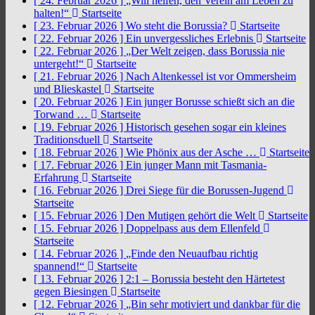
[ 24. Februar 2026 ]
„Will helfen, den Verein am Leben zu
halten!“
Startseite
[ 23. Februar 2026 ]
Wo steht die Borussia?
Startseite
[ 22. Februar 2026 ]
Ein unvergessliches Erlebnis
Startseite
[ 22. Februar 2026 ]
„Der Welt zeigen, dass Borussia nie
untergeht!“
Startseite
[ 21. Februar 2026 ]
Nach Altenkessel ist vor Ommersheim
und Blieskastel
Startseite
[ 20. Februar 2026 ]
Ein junger Borusse schießt sich an die
Torwand …
Startseite
[ 19. Februar 2026 ]
Historisch gesehen sogar ein kleines
Traditionsduell
Startseite
[ 18. Februar 2026 ]
Wie Phönix aus der Asche …
Startseite
[ 17. Februar 2026 ]
Ein junger Mann mit Tasmania-
Erfahrung
Startseite
[ 16. Februar 2026 ]
Drei Siege für die Borussen-Jugend
Startseite
[ 15. Februar 2026 ]
Den Mutigen gehört die Welt
Startseite
[ 15. Februar 2026 ]
Doppelpass aus dem Ellenfeld
Startseite
[ 14. Februar 2026 ]
„Finde den Neuaufbau richtig
spannend!“
Startseite
[ 13. Februar 2026 ]
2:1 – Borussia besteht den Härtetest
gegen Biesingen
Startseite
[ 12. Februar 2026 ]
„Bin sehr motiviert und dankbar für die