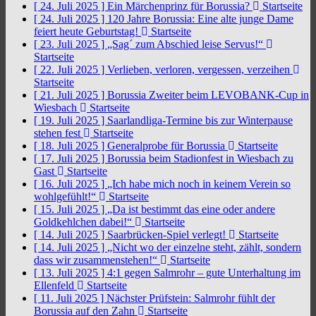
[ 24. Juli 2025 ]
Ein Märchenprinz für Borussia?
Startseite
[ 24. Juli 2025 ]
120 Jahre Borussia: Eine alte junge Dame
feiert heute Geburtstag!
Startseite
[ 23. Juli 2025 ]
„Sag´ zum Abschied leise Servus!“
Startseite
[ 22. Juli 2025 ]
Verlieben, verloren, vergessen, verzeihen
Startseite
[ 21. Juli 2025 ]
Borussia Zweiter beim LEVOBANK-Cup in
Wiesbach
Startseite
[ 19. Juli 2025 ]
Saarlandliga-Termine bis zur Winterpause
stehen fest
Startseite
[ 18. Juli 2025 ]
Generalprobe für Borussia
Startseite
[ 17. Juli 2025 ]
Borussia beim Stadionfest in Wiesbach zu
Gast
Startseite
[ 16. Juli 2025 ]
„Ich habe mich noch in keinem Verein so
wohlgefühlt!“
Startseite
[ 15. Juli 2025 ]
„Da ist bestimmt das eine oder andere
Goldkehlchen dabei!“
Startseite
[ 14. Juli 2025 ]
Saarbrücken-Spiel verlegt!
Startseite
[ 14. Juli 2025 ]
„Nicht wo der einzelne steht, zählt, sondern
dass wir zusammenstehen!“
Startseite
[ 13. Juli 2025 ]
4:1 gegen Salmrohr – gute Unterhaltung im
Ellenfeld
Startseite
[ 11. Juli 2025 ]
Nächster Prüfstein: Salmrohr fühlt der
Borussia auf den Zahn
Startseite