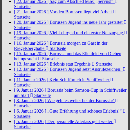
[ 22. Januar 2026 ]
Sag zum Abschied leise: „Servus!“
Startseite
[ 21. Januar 2026 ]
Vor den Borussen liegt viel Arbeit
Startseite
[ 20. Januar 2026 ]
Borussen-Jugend ins neue Jahr gestartet
Startseite
[ 19. Januar 2026 ]
Viel Lehrgeld und ein erster Neuzugang
Startseite
[ 16. Januar 2026 ]
Borussia morgen zu Gast in der
Riegelsberghalle
Startseite
[ 15. Januar 2026 ]
Borussia und das Ellenfeld von Dieben
heimgesucht
Startseite
[ 13. Januar 2026 ]
Erlebnis statt Ergebnis
Startseite
[ 12. Januar 2026 ]
Borussen-Jugend setzt Ausrufezeichen!
Startseite
[ 11. Januar 2026 ]
Kein Schiffbruch in Schiffweiler
Startseite
[ 9. Januar 2026 ]
Borussia beim Samson-Cup in Schiffweiler
am Start
Startseite
[ 8. Januar 2026 ]
Wie geht es weiter bei der Borussia?
Startseite
[ 6. Januar 2026 ]
„Gute Erfahrung und schönes Erlebnis!“
Startseite
[ 5. Januar 2026 ]
Der personelle Aderlass geht weiter
Startseite