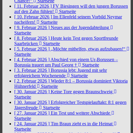
Chance!“
Startseite
[ 11. Februar 2026 ]
FV Biesingen will den jungen Borussen
auf den Zahn fühlen!
Startseite
[ 10. Februar 2026 ]
Im Ellenfeld seinem Vorbild Neymar
nacheifern!
Startseite
[ 9. Februar 2026 ]
Neues aus der Jugendabteilung
Startseite
[ 8. Februar 2026 ]
Heute kein Test gegen Sportfreunde
Saarbrücken
Startseite
[ 5. Februar 2026 ]
„Möchte mithelfen, etwas aufzubauen!“
Startseite
[ 4. Februar 2026 ]
Abschied von einem Ur-Borussen –
Borussia trauert um Paul Georg †
Startseite
[ 3. Februar 2026 ]
Borussia lebt: Jugend mit sehr
erfolgreichem Wochenende
Startseite
[ 2. Februar 2026 ]
Wieder 8:1 – Borussia dominiert Viktoria
Hühnerfeld
Startseite
[ 30. Januar 2026 ]
Keine Tore gegen Braunschweig
Startseite
[ 30. Januar 2026 ]
Erfolgreicher Testspielauftakt: 8:1 gegen
Jägersfreude
Startseite
[ 27. Januar 2026 ]
Ein Test und weitere Abschiede
Startseite
[ 24. Januar 2026 ]
Tim Braun zieht es in die Heimat
Startseite