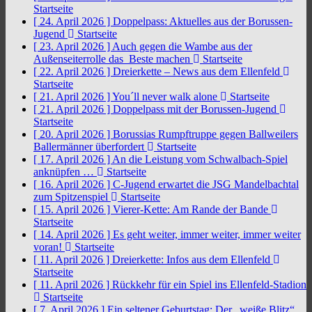
Startseite
[ 24. April 2026 ]
Doppelpass: Aktuelles aus der Borussen-
Jugend
Startseite
[ 23. April 2026 ]
Auch gegen die Wambe aus der
Außenseiterrolle das Beste machen
Startseite
[ 22. April 2026 ]
Dreierkette – News aus dem Ellenfeld
Startseite
[ 21. April 2026 ]
You´ll never walk alone
Startseite
[ 21. April 2026 ]
Doppelpass mit der Borussen-Jugend
Startseite
[ 20. April 2026 ]
Borussias Rumpftruppe gegen Ballweilers
Ballermänner überfordert
Startseite
[ 17. April 2026 ]
An die Leistung vom Schwalbach-Spiel
anknüpfen …
Startseite
[ 16. April 2026 ]
C-Jugend erwartet die JSG Mandelbachtal
zum Spitzenspiel
Startseite
[ 15. April 2026 ]
Vierer-Kette: Am Rande der Bande
Startseite
[ 14. April 2026 ]
Es geht weiter, immer weiter, immer weiter
voran!
Startseite
[ 11. April 2026 ]
Dreierkette: Infos aus dem Ellenfeld
Startseite
[ 11. April 2026 ]
Rückkehr für ein Spiel ins Ellenfeld-Stadion
Startseite
[ 7. April 2026 ]
Ein seltener Geburtstag: Der „weiße Blitz“