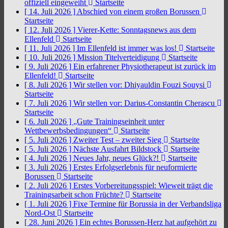
offiziell eingeweiht
Startseite
[ 14. Juli 2026 ]
Abschied von einem großen Borussen
Startseite
[ 12. Juli 2026 ]
Vierer-Kette: Sonntagsnews aus dem
Ellenfeld
Startseite
[ 11. Juli 2026 ]
Im Ellenfeld ist immer was los!
Startseite
[ 10. Juli 2026 ]
Mission Titelverteidigung
Startseite
[ 9. Juli 2026 ]
Ein erfahrener Physiotherapeut ist zurück im
Ellenfeld!
Startseite
[ 8. Juli 2026 ]
Wir stellen vor: Dhiyauldin Fouzi Souysi
Startseite
[ 7. Juli 2026 ]
Wir stellen vor: Darius-Constantin Cherascu
Startseite
[ 6. Juli 2026 ]
„Gute Trainingseinheit unter
Wettbewerbsbedingungen“
Startseite
[ 5. Juli 2026 ]
Zweiter Test – zweiter Sieg
Startseite
[ 5. Juli 2026 ]
Nächste Ausfahrt Bildstock
Startseite
[ 4. Juli 2026 ]
Neues Jahr, neues Glück?!
Startseite
[ 3. Juli 2026 ]
Erstes Erfolgserlebnis für neuformierte
Borussen
Startseite
[ 2. Juli 2026 ]
Erstes Vorbereitungsspiel: Wieweit trägt die
Trainingsarbeit schon Früchte?
Startseite
[ 1. Juli 2026 ]
Fixe Termine für Borussia in der Verbandsliga
Nord-Ost
Startseite
[ 28. Juni 2026 ]
Ein echtes Borussen-Herz hat aufgehört zu