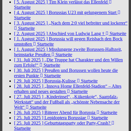
[ 5. August 2025 ]
Tim Klein verlässt das Ellenfeld
Startseite
[ 4. August 2025 ]
Borussias U23 mit gelungenem Start
Startseite
[ 3. August 2025 ]
„Nach dem 2:0 viel befreiter und lockerer“
Startseite
[ 2. August 2025 ]
Abschied von Ludwig Lang †
Startseite
[ 1. August 2025 ]
Borussia will gegen Reisbach den Bock
umstoßen
Startseite
[ 1. August 2025 ]
Misslungene zweite Borussen-Halbzeit,
heimstarke Preußen
Startseite
[ 31. Juli 2025 ]
„Die Truppe hat Charakter und den Willen
zum Erfolg!“
Startseite
[ 30. Juli 2025 ]
Preußen und Borussen wollen heute die
ersten Punkte
Startseite
[ 29. Juli 2025 ]
Borussia-Kulisse
Startseite
[ 28. Juli 2025 ]
„Innova Home Ellenfeld-Stadion“ – Altes
erhalten und neues gestalten
Startseite
[ 27. Juli 2025 ]
„Kinderinsel“, „Kükenkoje“, Saarpfalz-
Werkstatt“ und der Fußball als „schönste Nebensache der
Welt“
Startseite
[ 26. Juli 2025 ]
Bitterer Abend für Borussia
Startseite
[ 25. Juli 2025 ]
Lepidoptera Borussiae
Startseite
[ 25. Juli 2025 ]
Geburtstagsparty oder Party-Crash?
Startseite