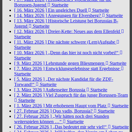
Borussen-Jugend
Startseite
[ 16. März 2026 ]
Ein ungleiches Duell
Startseite
[ 14. März 2026 ]
Anregungen für Elversberg?
Startseite
[ 13. März 2026 ]
Historische Leistung bei Borussias B-
Jugend
Startseite
[ 12. März 2026 ]
Dreier-Kette: Neues aus dem Ellenfeld
Startseite
[ 11. März 2026 ]
Die nächste schwere (Lern)Aufgabe
Startseite
[ 10. März 2026 ]
„Denn das hier ist noch nicht vorbei!“
Startseite
[ 9. März 2026 ]
Lehrstunde gegen Bliesmengen
Startseite
[ 7. März 2026 ]
Entwicklungserlebnisse statt Ergebnisse
Startseite
[ 5. März 2026 ]
„Der nächste Kandidat für die ZDF-
Torwand!“
Startseite
[ 3. März 2026 ]
Außenseiter Borussia
Startseite
[ 2. März 2026 ]
Viel Zuspruch für das junge Borussen-Team
Startseite
[ 1. März 2026 ]
Mit erhobenem Haupt vom Platz
Startseite
[ 27. Februar 2026 ]
Quo vadis, Borussia?
Startseite
[ 27. Februar 2026 ]
„Wir hätten noch drei Stunden
weiterspielen können …“
Startseite
[ 26. Februar 2026 ]
„Das bedeutet mir sehr viel!“
Startseite