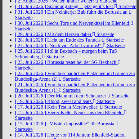
[ 2. August 2026 ]
Weiter, immer weiter!
Startseite
[ 31. Juli 2026 ]
Spannung steigt – jetzt geht´s los!
Startseite
[ 31. Juli 2026 ]
Ein Neinkerjer Bub führt die Borussia an
Startseite
[ 30. Juli 2026 ]
Sechs Tore und Nervenkitzel im Ellenfeld
Startseite
[ 29. Juli 2026 ]
Mit dem Herzen dabei
Startseite
[ 28. Juli 2026 ]
Licht am Ende des Tunnels
Startseite
[ 27. Juli 2026 ]
„Noch viel Arbeit vor uns!“
Startseite
[ 25. Juli 2026 ]
1:0 in Bexbach – morgen beim TuS
Schönenberg
Startseite
[ 23. Juli 2026 ]
Borussia testet bei der SG Bexbach
Startseite
[ 22. Juli 2026 ]
Vom beschaulichen Plätzchen im Grünen zur
Bundesliga-Arena (2)
Startseite
[ 21. Juli 2026 ]
Vom beschaulichen Plätzchen im Grünen zur
Bundesliga-Arena (1)
Startseite
[ 20. Juli 2026 ]
Der Mann mit dem Schnauzer
Startseite
[ 19. Juli 2026 ]
Blood, sweat and tears
Startseite
[ 17. Juli 2026 ]
Kein Test in Merchweiler!
Startseite
[ 15. Juli 2026 ]
Vierer-Kette: Neues aus dem Ellenfeld
Startseite
[ 15. Juli 2026 ]
„Mission impossible“ für Borussia
Startseite
[ 14. Juli 2026 ]
Heute vor 114 Jahren: Ellenfeld-Stadion