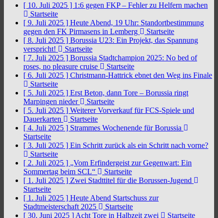
[ 10. Juli 2025 ]
1:6 gegen FKP – Fehler zu Helfern machen
Startseite
[ 9. Juli 2025 ]
Heute Abend, 19 Uhr: Standortbestimmung
gegen den FK Pirmasens in Lemberg
Startseite
[ 8. Juli 2025 ]
Borussia U23: Ein Projekt, das Spannung
verspricht!
Startseite
[ 7. Juli 2025 ]
Borussia Stadtchampion 2025: No bed of
roses, no pleasure cruise
Startseite
[ 6. Juli 2025 ]
Christmann-Hattrick ebnet den Weg ins Finale
Startseite
[ 5. Juli 2025 ]
Erst Beton, dann Tore – Borussia ringt
Marpingen nieder
Startseite
[ 5. Juli 2025 ]
Weiterer Vorverkauf für FCS-Spiele und
Dauerkarten
Startseite
[ 4. Juli 2025 ]
Strammes Wochenende für Borussia
Startseite
[ 3. Juli 2025 ]
Ein Schritt zurück als ein Schritt nach vorne?
Startseite
[ 2. Juli 2025 ]
„Vom Erfindergeist zur Gegenwart: Ein
Sommertag beim SCL“
Startseite
[ 1. Juli 2025 ]
Zwei Stadttitel für die Borussen-Jugend
Startseite
[ 1. Juli 2025 ]
Heute Abend Startschuss zur
Stadtmeisterschaft 2025
Startseite
[ 30. Juni 2025 ]
Acht Tore in Halbzeit zwei
Startseite