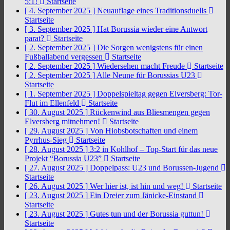
5:1!
Startseite
[ 4. September 2025 ]
Neuauflage eines Traditionsduells
Startseite
[ 3. September 2025 ]
Hat Borussia wieder eine Antwort
parat?
Startseite
[ 2. September 2025 ]
Die Sorgen wenigstens für einen
Fußballabend vergessen
Startseite
[ 2. September 2025 ]
Wiedersehen macht Freude
Startseite
[ 2. September 2025 ]
Alle Neune für Borussias U23
Startseite
[ 1. September 2025 ]
Doppelspieltag gegen Elversberg: Tor-
Flut im Ellenfeld
Startseite
[ 30. August 2025 ]
Rückenwind aus Bliesmengen gegen
Elversberg mitnehmen!
Startseite
[ 29. August 2025 ]
Von Hiobsbotschaften und einem
Pyrrhus-Sieg
Startseite
[ 28. August 2025 ]
3:2 in Kohlhof – Top-Start für das neue
Projekt “Borussia U23”
Startseite
[ 27. August 2025 ]
Doppelpass: U23 und Borussen-Jugend
Startseite
[ 26. August 2025 ]
Wer hier ist, ist hin und weg!
Startseite
[ 23. August 2025 ]
Ein Dreier zum Jänicke-Einstand
Startseite
[ 23. August 2025 ]
Gutes tun und der Borussia guttun!
Startseite