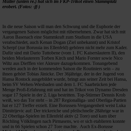
Müller (unten re.) hat sich im FKP-Trikot einen Stammplatz
erobert. (Fotos: -jf-)
In die neue Saison will man den Schwung und die Euphorie der
vergangenen Saison möglichst mit rübernehmen. Zwar hat sich mit
Aaron Basenach eine Stammkraft zum Studium in die USA
verabschiedet, auch Kenan Dogan (Ziel unbekannt) und Kristof
Scherpf (zur Borussia ins Ellenfeld) gehören nicht mehr zum Kader.
Dafür sind mit Dario Tuttobene (vom 1. FC Kaiserslautern II), den
beiden Morlauterern Torben Kirch und Mario Forster sowie Nico
Wiltz aus Diefflen vier Akteure dazugekommen. Tonangebend
werden auch in der kommenden Saison die Routiniers sein – zu
ihnen gehört Tobias Jänicke. Der 36jährige, der in der Jugend von
Hansa Rostock ausgebildet wurde, bringt aus seiner Zeit bei Hansa,
beim SV Wehen-Wiesbaden und dem 1. FC Saarbrücken jede
Menge Profi-Erfahrung mit und hat im Trikot von Dynamo Dresden
sogar 17 Spiele in der 2. Liga bestritten. Top-Stürmer Dennis Krob
weiß, wo das Tor steht – in 287 Regionalliga- und Oberliga-Partien
hat er 127 Treffer erzielt. Eine Borussen-Vergangenheit weist Luka
Dimitrijevic auf: Der trickreiche und pfeilschnelle 28ährige war in
22 Oberliga-Spielen im Ellenfeld aktiv (2 Tore) und kam über
Röchling Völklingen nach Pirmasens, wo er sich etablieren konnte
und in 66 Spielen schon 27 Tore machte. Auch Ex-Borusse