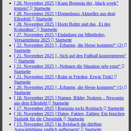
[ 28. November 2025 ]
Kann Borussia der „black week”
trotzen?
Startseite
[ 28. November 2025 ]
Doppelpass: Aktuelles aus dem
Ellenfeld
Startseite
[ 28. November 2025 ]
Horst Buhtz und das „Ei des
Kolumbus“
Startseite
[ 27. November 2025 ]
Einladung zur Mitglieder-
Versammlung 2025
Startseite
[ 22. November 2025 ]
„Erbarme, die Hesse kommen!“ (2)
Startseite
[ 21. November 2025 ]
„Sich auf den Fußball konzentrieren“
Startseite
[ 21. November 2025 ]
„Nehmen die Situation sehr ernst“
Startseite
[ 21. November 2025 ]
Ruhe in Frieden, Erwin Türk!
Startseite
[ 20. November 2025 ]
„Erbarme, die Hesse kommen!“ (1)
Startseite
[ 18. November 2025 ]
Namen, Bilder, Notizen – Newsmix
aus dem Ellenfeld
Startseite
[ 17. November 2025 ]
Borussia rockt Reisbach
Startseite
[ 16. November 2025 ]
Daten, Fakten, Zahlen: Ein bisschen
Statistik für die Chronistik
Startseite
[ 15. November 2025 ]
In Reisbach die dürftige
Auswärtsbilanz endlich aufbessern!
Startseite