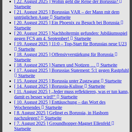
[ 22. August 2025 ]
Wohin geht die Reise der Borussia?
Startseite
[ 21. August 2025 ]
Borussias VAR – der Mann mit dem
untrüglichen Auge
Startseite
[ 20. August 2025 ]
Ein Phoenix zu Besuch bei Borussia
Startseite
[ 20. August 2025 ]
Nachholtermin gefunden: Jubiläumsspiel
gegen FCS am 4. September!
Startseite
[ 19. August 2025 ]
11:0 – Top-Start für Borussias neue U23
Startseite
[ 18. August 2025 ]
Offensivverstärkung für Borussia
Startseite
[ 18. August 2025 ]
Namen und Notizen …
Startseite
[ 17. August 2025 ]
Borussias Statement: 5:1 gegen Rastpfuhl
Startseite
[ 15. August 2025 ]
Borussia unter Zugzwang
Startseite
[ 14. August 2025 ]
Borussia-Kulisse
Startseite
[ 11. August 2025 ]
„Jeder muss reflektieren, was er tun kann,
damit es besser wird!“
Startseite
[ 10. August 2025 ]
Enttäuschung – das Wort des
Wochenendes
Startseite
[ 8. August 2025 ]
Gelingt es Borussia, in Hasborn
nachzulegen?
Startseite
[ 7. August 2025 ]
Groundhopper-Magnet Ellenfeld
Startseite