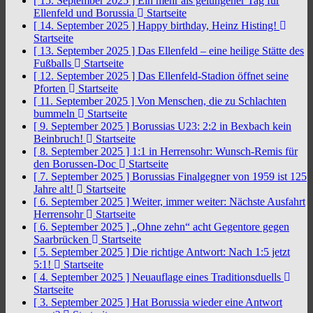
[ 15. September 2025 ]
Ein mehr als gelungener Tag für
Ellenfeld und Borussia
Startseite
[ 14. September 2025 ]
Happy birthday, Heinz Histing!
Startseite
[ 13. September 2025 ]
Das Ellenfeld – eine heilige Stätte des
Fußballs
Startseite
[ 12. September 2025 ]
Das Ellenfeld-Stadion öffnet seine
Pforten
Startseite
[ 11. September 2025 ]
Von Menschen, die zu Schlachten
bummeln
Startseite
[ 9. September 2025 ]
Borussias U23: 2:2 in Bexbach kein
Beinbruch!
Startseite
[ 8. September 2025 ]
1:1 in Herrensohr: Wunsch-Remis für
den Borussen-Doc
Startseite
[ 7. September 2025 ]
Borussias Finalgegner von 1959 ist 125
Jahre alt!
Startseite
[ 6. September 2025 ]
Weiter, immer weiter: Nächste Ausfahrt
Herrensohr
Startseite
[ 6. September 2025 ]
„Ohne zehn“ acht Gegentore gegen
Saarbrücken
Startseite
[ 5. September 2025 ]
Die richtige Antwort: Nach 1:5 jetzt
5:1!
Startseite
[ 4. September 2025 ]
Neuauflage eines Traditionsduells
Startseite
[ 3. September 2025 ]
Hat Borussia wieder eine Antwort