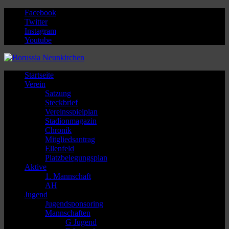
Facebook
Twitter
Instagram
Youtube
Startseite
Verein
Satzung
Steckbrief
Vereinsspielplan
Stadionmagazin
Chronik
Mitgliedsantrag
Ellenfeld
Platzbelegungsplan
Aktive
1. Mannschaft
AH
Jugend
Jugendsponsoring
Mannschaften
G Jugend