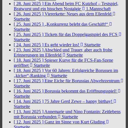
[ 28. Juni 2025 ]
Ein Abend beim FC Kutzhof – Testspiel,
Bratwurst und ein bisschen Nostalgie
1.Mannschaft
[ 26. Juni 2025 ]
Viererkette: Neues aus dem Ellenfeld
Startseite
[ 25. Juni 2025 ]
„Konkurrenz belebt das Geschäft!“
Startseite
[ 25. Juni 2025 ]
Tickets für das Doppelgastspiel des FCS
Startseite
[ 24. Juni 2025 ]
Es geht wieder los!
Startseite
[ 23. Juni 2025 ]
Abschied und Trauer, aber auch frohe
Erinnerungen im Ellenfeld
Startseite
[ 18. Juni 2025 ]
Spieser Kurve für die FCS-Fan-Szene
geöffnet
Startseite
[ 18. Juni 2025 ]
Vor 60 Jahren: Erfolgreiche Borussen im
„kicker“-Ranking
Startseite
[ 17. Juni 2025 ]
Eine Eiche für Borussias Abwehrzentrum
Startseite
[ 16. Juni 2025 ]
Borussia bekommt das Eröffnungsspiel!
Startseite
[ 14. Juni 2025 ]
75 Jahre Gerd Zewe – happy birthay!
Startseite
[ 13. Juni 2025 ]
Annemarie und Nino Fontanin: Zeitlebens
mit Borussia verbunden
Startseite
[ 12. Juni 2025 ]
Ganz im Sinne von Kurt Gluding
Startseite