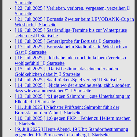
Startseite
[ 22. Juli 2025 ]
Verlieben, verloren, vergessen, verzeihen
Startseite
[ 21. Juli 2025 ]
Borussia Zweiter beim LEVOBANK-Cup in
Wiesbach
Startseite
[ 19. Juli 2025 ]
Saarlandliga-Termine bis zur Winterpause
stehen fest
Startseite
[ 18. Juli 2025 ]
Generalprobe für Borussia
Startseite
[ 17. Juli 2025 ]
Borussia beim Stadionfest in Wiesbach zu
Gast
Startseite
[ 16. Juli 2025 ]
„Ich habe mich noch in keinem Verein so
wohlgefühlt!“
Startseite
[ 15. Juli 2025 ]
„Da ist bestimmt das eine oder andere
Goldkehlchen dabei!“
Startseite
[ 14. Juli 2025 ]
Saarbrücken-Spiel verlegt!
Startseite
[ 14. Juli 2025 ]
„Nicht wo der einzelne steht, zählt, sondern
dass wir zusammenstehen!“
Startseite
[ 13. Juli 2025 ]
4:1 gegen Salmrohr – gute Unterhaltung im
Ellenfeld
Startseite
[ 11. Juli 2025 ]
Nächster Prüfstein: Salmrohr fühlt der
Borussia auf den Zahn
Startseite
[ 10. Juli 2025 ]
1:6 gegen FKP – Fehler zu Helfern machen
Startseite
[ 9. Juli 2025 ]
Heute Abend, 19 Uhr: Standortbestimmung
gegen den FK Pirmasens in Lemberg
Startseite