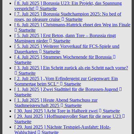
[ 8. Juli 2025 ]
Borussia U23: Ein Projekt, das Spannung
verspricht!
Startseite
[ 7. Juli 2025 ]
Borussia Stadtchampion 2025: No bed of
roses, no pleasure cruise
Startseite
[ 6. Juli 2025 ]
Christmann-Hattrick ebnet den Weg ins Finale
Startseite
[ 5. Juli 2025 ]
Erst Beton, dann Tore – Borussia ringt
Marpingen nieder
Startseite
[ 5. Juli 2025 ]
Weiterer Vorverkauf für FCS-Spiele und
Dauerkarten
Startseite
[ 4. Juli 2025 ]
Strammes Wochenende für Borussia
Startseite
[ 3. Juli 2025 ]
Ein Schritt zurück als ein Schritt nach vorne?
Startseite
[ 2. Juli 2025 ]
„Vom Erfindergeist zur Gegenwart: Ein
Sommertag beim SCL“
Startseite
[ 1. Juli 2025 ]
Zwei Stadttitel für die Borussen-Jugend
Startseite
[ 1. Juli 2025 ]
Heute Abend Startschuss zur
Stadtmeisterschaft 2025
Startseite
[ 30. Juni 2025 ]
Acht Tore in Halbzeit zwei
Startseite
[ 29. Juni 2025 ]
Hoffnungsvoller Start für die neue U23
Startseite
[ 29. Juni 2025 ]
Nächste Testspiel-Ausfahrt: Holz-
Wahlschied
Startseite