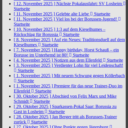
[ 12. November 2025 ]
Nächste Pokalausfahrt: SV Losheim
Startseite
[ 11. November 2025 ]
Gelebte alte Liebe
Startseite
[ 11. November 2025 ]
Viel los bei der Borussen-Jugend!
Startseite
[ 10. November 2025 ]
1:3 auf dem Kieselhumes –
Rückschlag für Borussia
Startseite
[ 8. November 2025 ]
Auf ein Neues: Traditionsduell auf dem
Kieselhumes
Startseite
[ 7. November 2025 ]
Happy birthday, Horst Schauß – ein
Borusse im Unterhemd ist 80!
Startseite
[ 4. November 2025 ]
Notizen aus dem Ellenfeld
Startseite
[ 3. November 2025 ]
Verdienter Lohn für viel Leidenschaft!
Startseite
[ 1. November 2025 ]
Mit neuem Schwung gegen Köllerbach
Startseite
[ 1. November 2025 ]
Premiere für das neue Trainer-Duo im
Ellenfeld
Startseite
[ 30. Oktober 2025 ]
Abschied von Felix Marx und Mike
Schmidt
Startseite
[ 29. Oktober 2025 ]
Sparkassen-Pokal Saar: Borussia zu
Gast in Losheim
Startseite
[ 28. Oktober 2025 ]
Jan Berger tritt als Borussen-Trainer
zurück
Startseite
[ 27. Oktober 2025 ]
Ohne Punkte gegen Jägersburg