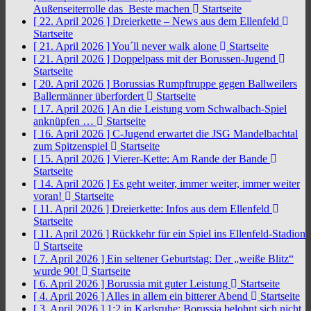
Außenseiterrolle das Beste machen
Startseite
[ 22. April 2026 ]
Dreierkette – News aus dem Ellenfeld
Startseite
[ 21. April 2026 ]
You´ll never walk alone
Startseite
[ 21. April 2026 ]
Doppelpass mit der Borussen-Jugend
Startseite
[ 20. April 2026 ]
Borussias Rumpftruppe gegen Ballweilers
Ballermänner überfordert
Startseite
[ 17. April 2026 ]
An die Leistung vom Schwalbach-Spiel
anknüpfen …
Startseite
[ 16. April 2026 ]
C-Jugend erwartet die JSG Mandelbachtal
zum Spitzenspiel
Startseite
[ 15. April 2026 ]
Vierer-Kette: Am Rande der Bande
Startseite
[ 14. April 2026 ]
Es geht weiter, immer weiter, immer weiter
voran!
Startseite
[ 11. April 2026 ]
Dreierkette: Infos aus dem Ellenfeld
Startseite
[ 11. April 2026 ]
Rückkehr für ein Spiel ins Ellenfeld-Stadion
Startseite
[ 7. April 2026 ]
Ein seltener Geburtstag: Der „weiße Blitz“
wurde 90!
Startseite
[ 6. April 2026 ]
Borussia mit guter Leistung
Startseite
[ 4. April 2026 ]
Alles in allem ein bitterer Abend
Startseite
[ 3. April 2026 ]
1:2 in Karlsruhe: Borussia belohnt sich nicht