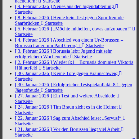
nacheifern!
Startseite
[ 9. Februar 2026 ]
Neues aus der Jugendabteilung
Startseite
[ 8. Februar 2026 ]
Heute kein Test gegen Sportfreunde
Saarbrücken
Startseite
[ 5. Februar 2026 ]
„Möchte mithelfen, etwas aufzubauen!“
Startseite
[ 4. Februar 2026 ]
Abschied von einem Ur-Borussen –
Borussia trauert um Paul Georg †
Startseite
[ 3. Februar 2026 ]
Borussia lebt: Jugend mit sehr
erfolgreichem Wochenende
Startseite
[ 2. Februar 2026 ]
Wieder 8:1 – Borussia dominiert Viktoria
Hühnerfeld
Startseite
[ 30. Januar 2026 ]
Keine Tore gegen Braunschweig
Startseite
[ 30. Januar 2026 ]
Erfolgreicher Testspielauftakt: 8:1 gegen
Jägersfreude
Startseite
[ 27. Januar 2026 ]
Ein Test und weitere Abschiede
Startseite
[ 24. Januar 2026 ]
Tim Braun zieht es in die Heimat
Startseite
[ 22. Januar 2026 ]
Sag zum Abschied leise: „Servus!“
Startseite
[ 21. Januar 2026 ]
Vor den Borussen liegt viel Arbeit
Startseite