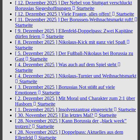
[ 12. Dezember 2025 ]
Der Nebel von Stuttgart verschluckt
Borussias Siegeshoffnungen
Startseite
[ 12. Dezember 2025 ]
Viele Fragen, alles offen!
Startseite
[ 11. Dezember 2025 ]
Der Borussen-Weihnachtsmarkt ruft!
Startseite
[ 9. Dezember 2025 ]
Ellenfeld-Doppelpass: Zwei Kapitäne
dürfen feiern
Startseite
[ 8. Dezember 2025 ]
Nikolaus-Kick mit ganz viel Spaß
Startseite
[ 5. Dezember 2025 ]
Der Fußball-Nikolaus bei Borussia zu
Gast
Startseite
[ 4. Dezember 2025 ]
Was auch auf dem Spiel steht
Startseite
[ 4. Dezember 2025 ]
Nikolaus-Turnier und Weihnachtsmarkt
Startseite
[ 3. Dezember 2025 ]
Borussias Not stößt auf viele
Emotionen
Startseite
[ 2. Dezember 2025 ]
Mit Moral und Charakter zum 2:1 über
Hasborn
Startseite
[ 1. Dezember 2025 ]
Insolvenzantrag eingereicht
Startseite
[ 30. November 2025 ]
Ein letztes Mal?
Startseite
[ 28. November 2025 ]
Kann Borussia der „black week”
trotzen?
Startseite
[ 28. November 2025 ]
Doppelpass: Aktuelles aus dem
Ellenfeld
Startseite