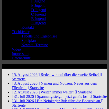
F Jugend
E Jugend
D Jugend
C Jugend
B Jugend
A Jugend
Kontakt
Tischkicker
Tabelle und Ergebnisse
Spielplan
News u. Termine
Video
Impressum
Datenschutz
News Ticker
[ 5. August 2026 ]
Reden wir mal über die zweite Reihe!
Startseite
[ 3. August 2026 ]
Namen und Notizen: Neues aus dem
Ellenfeld
Startseite
[ 2. August 2026 ]
Weiter, immer weiter!
Startseite
[ 31. Juli 2026 ]
Spannung steigt – jetzt geht´s los!
Startseite
[ 31. Juli 2026 ]
Ein Neinkerjer Bub führt die Borussia an
Startseite