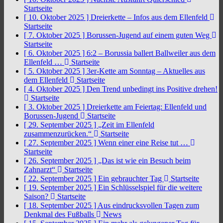
Startseite
[ 10. Oktober 2025 ]
Dreierkette – Infos aus dem Ellenfeld
Startseite
[ 7. Oktober 2025 ]
Borussen-Jugend auf einem guten Weg
Startseite
[ 6. Oktober 2025 ]
6:2 – Borussia ballert Ballweiler aus dem
Ellenfeld …
Startseite
[ 5. Oktober 2025 ]
3er-Kette am Sonntag – Aktuelles aus
dem Ellenfeld
Startseite
[ 4. Oktober 2025 ]
Den Trend unbedingt ins Positive drehen!
Startseite
[ 3. Oktober 2025 ]
Dreierkette am Feiertag: Ellenfeld und
Borussen-Jugend
Startseite
[ 29. September 2025 ]
„Zeit im Ellenfeld
zusammenzurücken.“
Startseite
[ 27. September 2025 ]
Wenn einer eine Reise tut …
Startseite
[ 26. September 2025 ]
„Das ist wie ein Besuch beim
Zahnarzt“
Startseite
[ 22. September 2025 ]
Ein gebrauchter Tag
Startseite
[ 19. September 2025 ]
Ein Schlüsselspiel für die weitere
Saison?
Startseite
[ 18. September 2025 ]
Aus eindrucksvollen Tagen zum
Denkmal des Fußballs
News