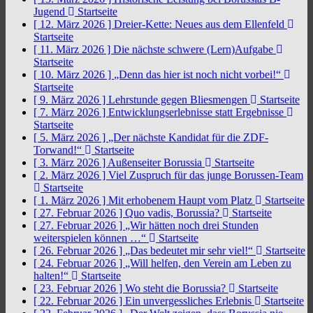
Jugend
Startseite
[ 12. März 2026 ]
Dreier-Kette: Neues aus dem Ellenfeld
Startseite
[ 11. März 2026 ]
Die nächste schwere (Lern)Aufgabe
Startseite
[ 10. März 2026 ]
„Denn das hier ist noch nicht vorbei!“
Startseite
[ 9. März 2026 ]
Lehrstunde gegen Bliesmengen
Startseite
[ 7. März 2026 ]
Entwicklungserlebnisse statt Ergebnisse
Startseite
[ 5. März 2026 ]
„Der nächste Kandidat für die ZDF-
Torwand!“
Startseite
[ 3. März 2026 ]
Außenseiter Borussia
Startseite
[ 2. März 2026 ]
Viel Zuspruch für das junge Borussen-Team
Startseite
[ 1. März 2026 ]
Mit erhobenem Haupt vom Platz
Startseite
[ 27. Februar 2026 ]
Quo vadis, Borussia?
Startseite
[ 27. Februar 2026 ]
„Wir hätten noch drei Stunden
weiterspielen können …“
Startseite
[ 26. Februar 2026 ]
„Das bedeutet mir sehr viel!“
Startseite
[ 24. Februar 2026 ]
„Will helfen, den Verein am Leben zu
halten!“
Startseite
[ 23. Februar 2026 ]
Wo steht die Borussia?
Startseite
[ 22. Februar 2026 ]
Ein unvergessliches Erlebnis
Startseite