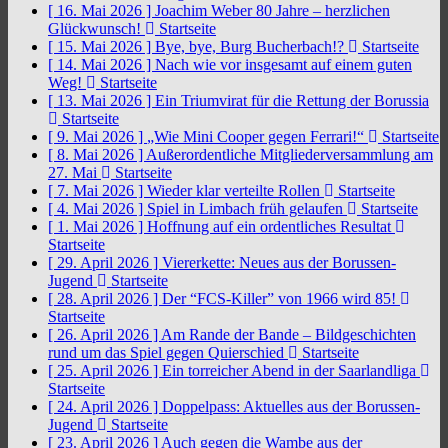
[ 16. Mai 2026 ]
Joachim Weber 80 Jahre – herzlichen
Glückwunsch!
Startseite
[ 15. Mai 2026 ]
Bye, bye, Burg Bucherbach!?
Startseite
[ 14. Mai 2026 ]
Nach wie vor insgesamt auf einem guten
Weg!
Startseite
[ 13. Mai 2026 ]
Ein Triumvirat für die Rettung der Borussia
Startseite
[ 9. Mai 2026 ]
„Wie Mini Cooper gegen Ferrari!“
Startseite
[ 8. Mai 2026 ]
Außerordentliche Mitgliederversammlung am
27. Mai
Startseite
[ 7. Mai 2026 ]
Wieder klar verteilte Rollen
Startseite
[ 4. Mai 2026 ]
Spiel in Limbach früh gelaufen
Startseite
[ 1. Mai 2026 ]
Hoffnung auf ein ordentliches Resultat
Startseite
[ 29. April 2026 ]
Viererkette: Neues aus der Borussen-
Jugend
Startseite
[ 28. April 2026 ]
Der “FCS-Killer” von 1966 wird 85!
Startseite
[ 26. April 2026 ]
Am Rande der Bande – Bildgeschichten
rund um das Spiel gegen Quierschied
Startseite
[ 25. April 2026 ]
Ein torreicher Abend in der Saarlandliga
Startseite
[ 24. April 2026 ]
Doppelpass: Aktuelles aus der Borussen-
Jugend
Startseite
[ 23. April 2026 ]
Auch gegen die Wambe aus der