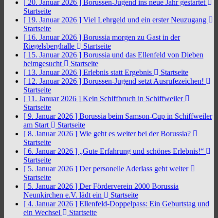
[ 20. Januar 2026 ]
Borussen-Jugend ins neue Jahr gestartet
Startseite
[ 19. Januar 2026 ]
Viel Lehrgeld und ein erster Neuzugang
Startseite
[ 16. Januar 2026 ]
Borussia morgen zu Gast in der
Riegelsberghalle
Startseite
[ 15. Januar 2026 ]
Borussia und das Ellenfeld von Dieben
heimgesucht
Startseite
[ 13. Januar 2026 ]
Erlebnis statt Ergebnis
Startseite
[ 12. Januar 2026 ]
Borussen-Jugend setzt Ausrufezeichen!
Startseite
[ 11. Januar 2026 ]
Kein Schiffbruch in Schiffweiler
Startseite
[ 9. Januar 2026 ]
Borussia beim Samson-Cup in Schiffweiler
am Start
Startseite
[ 8. Januar 2026 ]
Wie geht es weiter bei der Borussia?
Startseite
[ 6. Januar 2026 ]
„Gute Erfahrung und schönes Erlebnis!“
Startseite
[ 5. Januar 2026 ]
Der personelle Aderlass geht weiter
Startseite
[ 5. Januar 2026 ]
Der Förderverein 2000 Borussia
Neunkirchen e.V. lädt ein
Startseite
[ 4. Januar 2026 ]
Ellenfeld-Doppelpass: Ein Geburtstag und
ein Wechsel
Startseite