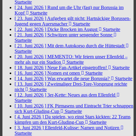
Startseite
[ 24. Juni 2026 ]
Rund um die Uhr (fast) nur Borussia im
Kopf
Startseite
[ 23. Juni 2026 ]
Aufgeben gilt nicht: Hartnäckige Borussen-
Jugend gegen Auersmacher
Startseite
[ 22. Juni 2026 ]
Dicke Brocken im August
Startseite
[ 21. Juni 2026 ]
Schwitzen unter sengender Sonne
Startseite
[ 21. Juni 2026 ]
Mit dem Autokorso durch die Hüttestadt
Startseite
[ 20. Juni 2026 ]
MEMENTO: Wir feiern unser Ellenfeld –
mehr als nur ein Stadion
Startseite
[ 18. Juni 2026 ]
Neue Fan-Artikel eingetroffen!
Startseite
[ 16. Juni 2026 ]
Nomen est omen
Startseite
[ 14. Juni 2026 ]
Was erwartet die neue Borussia?
Startseite
[ 13. Juni 2026 ]
Zweimaliger Drei-Tore-Vorsprung reichte
nicht
Startseite
[ 12. Juni 2026 ]
3er-Kette: Neues aus dem Ellenfeld
Startseite
[ 10. Juni 2026 ]
FK Pirmasens und Eintracht Trier schnappen
sich Kurt-Gluding-Cup
Startseite
[ 4. Juni 2026 ]
Da spielen, wo einst Stars kickten: 22 Teams
kämpfen um den Kurt-Gluding-Cup
Startseite
[ 3. Juni 2026 ]
Ellenfeld-Kulisse: Namen und Notizen
Startseite