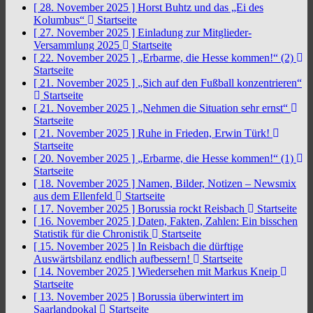
[ 28. November 2025 ]
Horst Buhtz und das „Ei des
Kolumbus“
Startseite
[ 27. November 2025 ]
Einladung zur Mitglieder-
Versammlung 2025
Startseite
[ 22. November 2025 ]
„Erbarme, die Hesse kommen!“ (2)
Startseite
[ 21. November 2025 ]
„Sich auf den Fußball konzentrieren“
Startseite
[ 21. November 2025 ]
„Nehmen die Situation sehr ernst“
Startseite
[ 21. November 2025 ]
Ruhe in Frieden, Erwin Türk!
Startseite
[ 20. November 2025 ]
„Erbarme, die Hesse kommen!“ (1)
Startseite
[ 18. November 2025 ]
Namen, Bilder, Notizen – Newsmix
aus dem Ellenfeld
Startseite
[ 17. November 2025 ]
Borussia rockt Reisbach
Startseite
[ 16. November 2025 ]
Daten, Fakten, Zahlen: Ein bisschen
Statistik für die Chronistik
Startseite
[ 15. November 2025 ]
In Reisbach die dürftige
Auswärtsbilanz endlich aufbessern!
Startseite
[ 14. November 2025 ]
Wiedersehen mit Markus Kneip
Startseite
[ 13. November 2025 ]
Borussia überwintert im
Saarlandpokal
Startseite