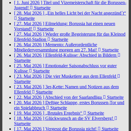
[ 1. Juni 2026 ]
Titel und Vizemeisterschaft für die Borussen-
Jugend!
Startseite
[ 28. Mai 2026 ]
„Ein helles Licht bei der Nacht angezünd´t“
Startseite
[ 27. Mai 2026 ]
Eilmeldung: Borussia hat einen neuen
Vorstand!
Startseite
[ 27. Mai 2026 ]
Wieder große Begeisterung für das Kleinod
Ellenfeld-Stadion
Startseite
[ 26. Mai 2026 ]
Memento: Außerordentliche
Mitgliederversammlung morgen am 27. Mai!
Startseite
[ 26. Mai 2026 ]
Ellenfeld-Kulisse: Abschied in Bildern
Startseite
[ 25. Mai 2026 ]
Emotionaler Saisonabschluss vor guter
Kulisse
Startseite
[ 23. Mai 2026 ]
Die vier Musketiere aus dem Ellenfeld
Startseite
[ 23. Mai 2026 ]
3er-Kette: Namen und Notizen aus dem
Ellenfeld
Startseite
[ 22. Mai 2026 ]
Abschied von der Saarlandliga
Startseite
[ 20. Mai 2026 ]
Deftige Schlappe, erstes Borussen-Tor und
ein Spielabbruch
Startseite
[ 19. Mai 2026 ]
„Brutales Ergebnis“
Startseite
[ 18. Mai 2026 ]
Glückwunsch an die SV Elversberg!
Startseite
[ 17. Mai 2026 ]
Vergesst die Borussia nicht!
Startseite