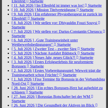
Ellenfeld
Startseite
[ 11. Juli 2026 ]
Im Ellenfeld ist immer was los!
Startseite
[ 10. Juli 2026 ]
Mission Titelverteidigung
Startseite
[ 9. Juli 2026 ]
Ein erfahrener Physiotherapeut ist zurück im
Ellenfeld!
Startseite
[ 8. Juli 2026 ]
Wir stellen vor: Dhiyauldin Fouzi Souysi
Startseite
[ 7. Juli 2026 ]
Wir stellen vor: Darius-Constantin Cherascu
Startseite
[ 6. Juli 2026 ]
„Gute Trainingseinheit unter
Wettbewerbsbedingungen“
Startseite
[ 5. Juli 2026 ]
Zweiter Test – zweiter Sieg
Startseite
[ 5. Juli 2026 ]
Nächste Ausfahrt Bildstock
Startseite
[ 4. Juli 2026 ]
Neues Jahr, neues Glück?!
Startseite
[ 3. Juli 2026 ]
Erstes Erfolgserlebnis für neuformierte
Borussen
Startseite
[ 2. Juli 2026 ]
Erstes Vorbereitungsspiel: Wieweit trägt die
Trainingsarbeit schon Früchte?
Startseite
[ 1. Juli 2026 ]
Fixe Termine für Borussia in der Verbandsliga
Nord-Ost
Startseite
[ 28. Juni 2026 ]
Ein echtes Borussen-Herz hat aufgehört zu
schlagen
Startseite
[ 27. Juni 2026 ]
Borussias Botschafter bei der WM
Startseite
[ 26. Juni 2026 ]
Die Gesundheit der Aktiven im Blick