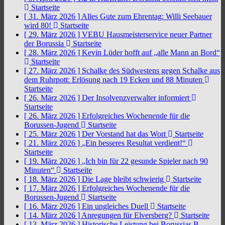
Startseite
[ 31. März 2026 ]
Alles Gute zum Ehrentag: Willi Seebauer
wird 80!
Startseite
[ 29. März 2026 ]
VEBU Hausmeisterservice neuer Partner
der Borussia
Startseite
[ 28. März 2026 ]
Kevin Lüder hofft auf „alle Mann an Bord“
Startseite
[ 27. März 2026 ]
Schalke des Südwestens gegen Schalke aus
dem Ruhrpott: Erlösung nach 19 Ecken und 88 Minuten
Startseite
[ 26. März 2026 ]
Der Insolvenzverwalter informiert
Startseite
[ 26. März 2026 ]
Erfolgreiches Wochenende für die
Borussen-Jugend
Startseite
[ 25. März 2026 ]
Der Vorstand hat das Wort
Startseite
[ 21. März 2026 ]
„Ein besseres Resultat verdient!“
Startseite
[ 19. März 2026 ]
„Ich bin für 22 gesunde Spieler nach 90
Minuten“
Startseite
[ 18. März 2026 ]
Die Lage bleibt schwierig
Startseite
[ 17. März 2026 ]
Erfolgreiches Wochenende für die
Borussen-Jugend
Startseite
[ 16. März 2026 ]
Ein ungleiches Duell
Startseite
[ 14. März 2026 ]
Anregungen für Elversberg?
Startseite
[ 13. März 2026 ]
Historische Leistung bei Borussias B-