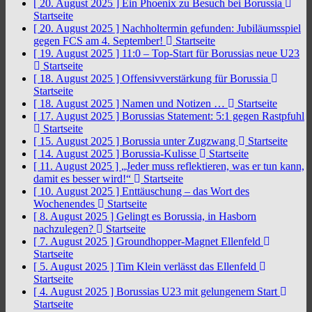
[ 20. August 2025 ]
Ein Phoenix zu Besuch bei Borussia
Startseite
[ 20. August 2025 ]
Nachholtermin gefunden: Jubiläumsspiel
gegen FCS am 4. September!
Startseite
[ 19. August 2025 ]
11:0 – Top-Start für Borussias neue U23
Startseite
[ 18. August 2025 ]
Offensivverstärkung für Borussia
Startseite
[ 18. August 2025 ]
Namen und Notizen …
Startseite
[ 17. August 2025 ]
Borussias Statement: 5:1 gegen Rastpfuhl
Startseite
[ 15. August 2025 ]
Borussia unter Zugzwang
Startseite
[ 14. August 2025 ]
Borussia-Kulisse
Startseite
[ 11. August 2025 ]
„Jeder muss reflektieren, was er tun kann,
damit es besser wird!“
Startseite
[ 10. August 2025 ]
Enttäuschung – das Wort des
Wochenendes
Startseite
[ 8. August 2025 ]
Gelingt es Borussia, in Hasborn
nachzulegen?
Startseite
[ 7. August 2025 ]
Groundhopper-Magnet Ellenfeld
Startseite
[ 5. August 2025 ]
Tim Klein verlässt das Ellenfeld
Startseite
[ 4. August 2025 ]
Borussias U23 mit gelungenem Start
Startseite