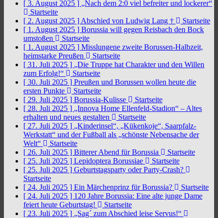
[ 3. August 2025 ]
„Nach dem 2:0 viel befreiter und lockerer“
Startseite
[ 2. August 2025 ]
Abschied von Ludwig Lang †
Startseite
[ 1. August 2025 ]
Borussia will gegen Reisbach den Bock
umstoßen
Startseite
[ 1. August 2025 ]
Misslungene zweite Borussen-Halbzeit,
heimstarke Preußen
Startseite
[ 31. Juli 2025 ]
„Die Truppe hat Charakter und den Willen
zum Erfolg!“
Startseite
[ 30. Juli 2025 ]
Preußen und Borussen wollen heute die
ersten Punkte
Startseite
[ 29. Juli 2025 ]
Borussia-Kulisse
Startseite
[ 28. Juli 2025 ]
„Innova Home Ellenfeld-Stadion“ – Altes
erhalten und neues gestalten
Startseite
[ 27. Juli 2025 ]
„Kinderinsel“, „Kükenkoje“, Saarpfalz-
Werkstatt“ und der Fußball als „schönste Nebensache der
Welt“
Startseite
[ 26. Juli 2025 ]
Bitterer Abend für Borussia
Startseite
[ 25. Juli 2025 ]
Lepidoptera Borussiae
Startseite
[ 25. Juli 2025 ]
Geburtstagsparty oder Party-Crash?
Startseite
[ 24. Juli 2025 ]
Ein Märchenprinz für Borussia?
Startseite
[ 24. Juli 2025 ]
120 Jahre Borussia: Eine alte junge Dame
feiert heute Geburtstag!
Startseite
[ 23. Juli 2025 ]
„Sag´ zum Abschied leise Servus!“