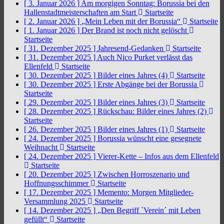
[ 3. Januar 2026 ]
Am morgigen Sonntag: Borussia bei den
Hallenstadtmeisterschaften am Start
Startseite
[ 2. Januar 2026 ]
„Mein Leben mit der Borussia“
Startseite
[ 1. Januar 2026 ]
Der Brand ist noch nicht gelöscht
Startseite
[ 31. Dezember 2025 ]
Jahresend-Gedanken
Startseite
[ 31. Dezember 2025 ]
Auch Nico Purket verlässt das
Ellenfeld
Startseite
[ 30. Dezember 2025 ]
Bilder eines Jahres (4)
Startseite
[ 30. Dezember 2025 ]
Erste Abgänge bei der Borussia
Startseite
[ 29. Dezember 2025 ]
Bilder eines Jahres (3)
Startseite
[ 28. Dezember 2025 ]
Rückschau: Bilder eines Jahres (2)
Startseite
[ 26. Dezember 2025 ]
Bilder eines Jahres (1)
Startseite
[ 24. Dezember 2025 ]
Borussia wünscht eine gesegnete
Weihnacht
Startseite
[ 24. Dezember 2025 ]
Vierer-Kette – Infos aus dem Ellenfeld
Startseite
[ 20. Dezember 2025 ]
Zwischen Horroszenario und
Hoffnungsschimmer
Startseite
[ 17. Dezember 2025 ]
Memento: Morgen Mitglieder-
Versammlung 2025
Startseite
[ 14. Dezember 2025 ]
„Den Begriff `Verein´ mit Leben
gefüllt“
Startseite