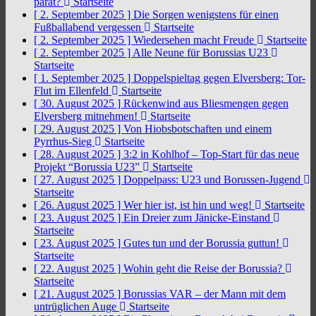
parat?
Startseite
[ 2. September 2025 ]
Die Sorgen wenigstens für einen
Fußballabend vergessen
Startseite
[ 2. September 2025 ]
Wiedersehen macht Freude
Startseite
[ 2. September 2025 ]
Alle Neune für Borussias U23
Startseite
[ 1. September 2025 ]
Doppelspieltag gegen Elversberg: Tor-
Flut im Ellenfeld
Startseite
[ 30. August 2025 ]
Rückenwind aus Bliesmengen gegen
Elversberg mitnehmen!
Startseite
[ 29. August 2025 ]
Von Hiobsbotschaften und einem
Pyrrhus-Sieg
Startseite
[ 28. August 2025 ]
3:2 in Kohlhof – Top-Start für das neue
Projekt “Borussia U23”
Startseite
[ 27. August 2025 ]
Doppelpass: U23 und Borussen-Jugend
Startseite
[ 26. August 2025 ]
Wer hier ist, ist hin und weg!
Startseite
[ 23. August 2025 ]
Ein Dreier zum Jänicke-Einstand
Startseite
[ 23. August 2025 ]
Gutes tun und der Borussia guttun!
Startseite
[ 22. August 2025 ]
Wohin geht die Reise der Borussia?
Startseite
[ 21. August 2025 ]
Borussias VAR – der Mann mit dem
untrüglichen Auge
Startseite