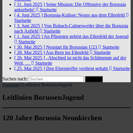
[ 11. Juni 2025 ]
Seine Mission: Die Offensive der Borussia
ankurbeln!
Startseite
[ 4. Juni 2025 ]
Borussia-Kulisse: Neues aus dem Ellenfeld
Startseite
[ 3. Juni 2025 ]
Von Bubach-Calmesweiler über die Borussia
nach Anfield
Startseite
[ 1. Juni 2025 ]
An Pfingsten gehört das Ellenfeld der Jugend
Startseite
[ 30. Mai 2025 ]
Neustart für Borussias U23
Startseite
[ 28. Mai 2025 ]
Aus Bern ins Ellenfeld
Startseite
[ 26. Mai 2025 ]
„Abschied ist nicht das Schlimmste auf der
Welt, …
Startseite
[ 25. Mai 2025 ]
Den Ehrentreffer verdient gehabt
Startseite
Suchen nach:
Startseite
Leitlinien BorussenJugend
Leitlinien BorussenJugend
120 Jahre Borussia Neunkirchen