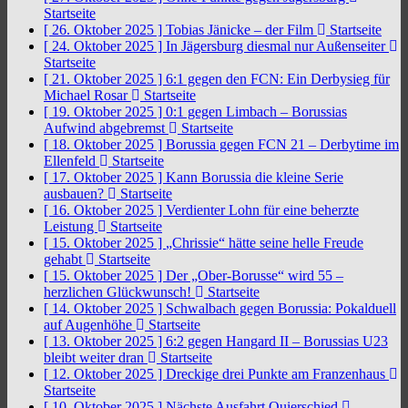
Startseite
[ 26. Oktober 2025 ]
Tobias Jänicke – der Film
Startseite
[ 24. Oktober 2025 ]
In Jägersburg diesmal nur Außenseiter
Startseite
[ 21. Oktober 2025 ]
6:1 gegen den FCN: Ein Derbysieg für
Michael Rosar
Startseite
[ 19. Oktober 2025 ]
0:1 gegen Limbach – Borussias
Aufwind abgebremst
Startseite
[ 18. Oktober 2025 ]
Borussia gegen FCN 21 – Derbytime im
Ellenfeld
Startseite
[ 17. Oktober 2025 ]
Kann Borussia die kleine Serie
ausbauen?
Startseite
[ 16. Oktober 2025 ]
Verdienter Lohn für eine beherzte
Leistung
Startseite
[ 15. Oktober 2025 ]
„Chrissie“ hätte seine helle Freude
gehabt
Startseite
[ 15. Oktober 2025 ]
Der „Ober-Borusse“ wird 55 –
herzlichen Glückwunsch!
Startseite
[ 14. Oktober 2025 ]
Schwalbach gegen Borussia: Pokalduell
auf Augenhöhe
Startseite
[ 13. Oktober 2025 ]
6:2 gegen Hangard II – Borussias U23
bleibt weiter dran
Startseite
[ 12. Oktober 2025 ]
Dreckige drei Punkte am Franzenhaus
Startseite
[ 10. Oktober 2025 ]
Nächste Ausfahrt Quierschied