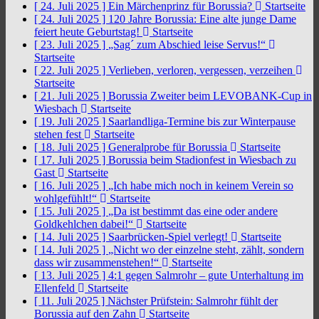
[ 24. Juli 2025 ]
Ein Märchenprinz für Borussia?
Startseite
[ 24. Juli 2025 ]
120 Jahre Borussia: Eine alte junge Dame
feiert heute Geburtstag!
Startseite
[ 23. Juli 2025 ]
„Sag´ zum Abschied leise Servus!“
Startseite
[ 22. Juli 2025 ]
Verlieben, verloren, vergessen, verzeihen
Startseite
[ 21. Juli 2025 ]
Borussia Zweiter beim LEVOBANK-Cup in
Wiesbach
Startseite
[ 19. Juli 2025 ]
Saarlandliga-Termine bis zur Winterpause
stehen fest
Startseite
[ 18. Juli 2025 ]
Generalprobe für Borussia
Startseite
[ 17. Juli 2025 ]
Borussia beim Stadionfest in Wiesbach zu
Gast
Startseite
[ 16. Juli 2025 ]
„Ich habe mich noch in keinem Verein so
wohlgefühlt!“
Startseite
[ 15. Juli 2025 ]
„Da ist bestimmt das eine oder andere
Goldkehlchen dabei!“
Startseite
[ 14. Juli 2025 ]
Saarbrücken-Spiel verlegt!
Startseite
[ 14. Juli 2025 ]
„Nicht wo der einzelne steht, zählt, sondern
dass wir zusammenstehen!“
Startseite
[ 13. Juli 2025 ]
4:1 gegen Salmrohr – gute Unterhaltung im
Ellenfeld
Startseite
[ 11. Juli 2025 ]
Nächster Prüfstein: Salmrohr fühlt der
Borussia auf den Zahn
Startseite