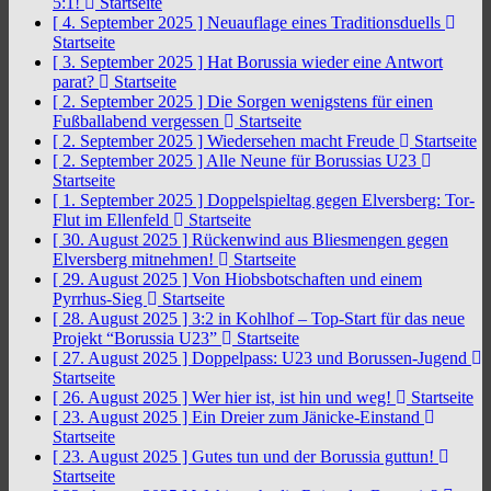
5:1!
Startseite
[ 4. September 2025 ]
Neuauflage eines Traditionsduells
Startseite
[ 3. September 2025 ]
Hat Borussia wieder eine Antwort
parat?
Startseite
[ 2. September 2025 ]
Die Sorgen wenigstens für einen
Fußballabend vergessen
Startseite
[ 2. September 2025 ]
Wiedersehen macht Freude
Startseite
[ 2. September 2025 ]
Alle Neune für Borussias U23
Startseite
[ 1. September 2025 ]
Doppelspieltag gegen Elversberg: Tor-
Flut im Ellenfeld
Startseite
[ 30. August 2025 ]
Rückenwind aus Bliesmengen gegen
Elversberg mitnehmen!
Startseite
[ 29. August 2025 ]
Von Hiobsbotschaften und einem
Pyrrhus-Sieg
Startseite
[ 28. August 2025 ]
3:2 in Kohlhof – Top-Start für das neue
Projekt “Borussia U23”
Startseite
[ 27. August 2025 ]
Doppelpass: U23 und Borussen-Jugend
Startseite
[ 26. August 2025 ]
Wer hier ist, ist hin und weg!
Startseite
[ 23. August 2025 ]
Ein Dreier zum Jänicke-Einstand
Startseite
[ 23. August 2025 ]
Gutes tun und der Borussia guttun!
Startseite