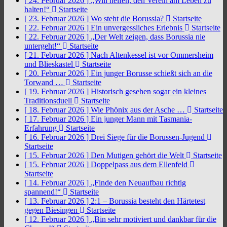
[ 24. Februar 2026 ]
„Will helfen, den Verein am Leben zu
halten!“
Startseite
[ 23. Februar 2026 ]
Wo steht die Borussia?
Startseite
[ 22. Februar 2026 ]
Ein unvergessliches Erlebnis
Startseite
[ 22. Februar 2026 ]
„Der Welt zeigen, dass Borussia nie
untergeht!“
Startseite
[ 21. Februar 2026 ]
Nach Altenkessel ist vor Ommersheim
und Blieskastel
Startseite
[ 20. Februar 2026 ]
Ein junger Borusse schießt sich an die
Torwand …
Startseite
[ 19. Februar 2026 ]
Historisch gesehen sogar ein kleines
Traditionsduell
Startseite
[ 18. Februar 2026 ]
Wie Phönix aus der Asche …
Startseite
[ 17. Februar 2026 ]
Ein junger Mann mit Tasmania-
Erfahrung
Startseite
[ 16. Februar 2026 ]
Drei Siege für die Borussen-Jugend
Startseite
[ 15. Februar 2026 ]
Den Mutigen gehört die Welt
Startseite
[ 15. Februar 2026 ]
Doppelpass aus dem Ellenfeld
Startseite
[ 14. Februar 2026 ]
„Finde den Neuaufbau richtig
spannend!“
Startseite
[ 13. Februar 2026 ]
2:1 – Borussia besteht den Härtetest
gegen Biesingen
Startseite
[ 12. Februar 2026 ]
„Bin sehr motiviert und dankbar für die