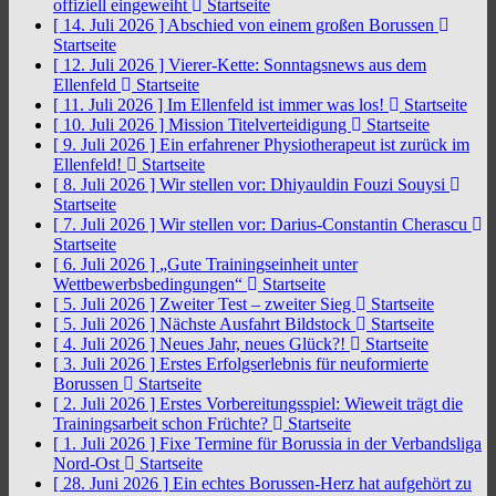
offiziell eingeweiht
Startseite
[ 14. Juli 2026 ]
Abschied von einem großen Borussen
Startseite
[ 12. Juli 2026 ]
Vierer-Kette: Sonntagsnews aus dem
Ellenfeld
Startseite
[ 11. Juli 2026 ]
Im Ellenfeld ist immer was los!
Startseite
[ 10. Juli 2026 ]
Mission Titelverteidigung
Startseite
[ 9. Juli 2026 ]
Ein erfahrener Physiotherapeut ist zurück im
Ellenfeld!
Startseite
[ 8. Juli 2026 ]
Wir stellen vor: Dhiyauldin Fouzi Souysi
Startseite
[ 7. Juli 2026 ]
Wir stellen vor: Darius-Constantin Cherascu
Startseite
[ 6. Juli 2026 ]
„Gute Trainingseinheit unter
Wettbewerbsbedingungen“
Startseite
[ 5. Juli 2026 ]
Zweiter Test – zweiter Sieg
Startseite
[ 5. Juli 2026 ]
Nächste Ausfahrt Bildstock
Startseite
[ 4. Juli 2026 ]
Neues Jahr, neues Glück?!
Startseite
[ 3. Juli 2026 ]
Erstes Erfolgserlebnis für neuformierte
Borussen
Startseite
[ 2. Juli 2026 ]
Erstes Vorbereitungsspiel: Wieweit trägt die
Trainingsarbeit schon Früchte?
Startseite
[ 1. Juli 2026 ]
Fixe Termine für Borussia in der Verbandsliga
Nord-Ost
Startseite
[ 28. Juni 2026 ]
Ein echtes Borussen-Herz hat aufgehört zu