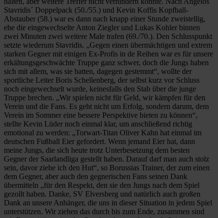
halten, aber weitere Treffer nicht verhindern konnte. Nach Angelos
Stavridis´ Doppelpack (50./55.) und Kevin Koffis Kopfball-
Abstauber (58.) war es dann nach knapp einer Stunde zweistellig,
ehe die eingewechselte Anton Ziegler und Lukas Kohler binnen
zwei Minuten zwei weitere Male trafen (69./70.). Den Schlusspunkt
setzte wiederum Stavridis. „Gegen einen übermächtigen und extrem
starken Gegner mit einigen Ex-Profis in de Reihen war es für unsere
erkältungsgeschwächte Truppe ganz schwer, doch die Jungs haben
sich mit allem, was sie hatten, dagegen gestemmt“, wollte der
sportliche Leiter Boris Schellenberg, der selbst kurz vor Schluss
noch eingewechselt wurde, keinesfalls den Stab über die junge
Truppe brechen. „Wir spielen nicht für Geld, wir kämpfen für den
Verein und die Fans. Es geht nicht um Erfolg, sondern darum, dem
Verein im Sommer eine bessere Perspektive bieten zu können“,
stellte Kevin Lüder noch einmal klar, um anschließend richtig
emotional zu werden: „Torwart-Titan Oliver Kahn hat einmal im
deutschen Fußball Eier gefordert. Wenn jemand Eier hat, dann
meine Jungs, die sich heute trotz Unterbesetzung dem besten
Gegner der Saarlandliga gestellt haben. Darauf darf man auch stolz
sein, davor ziehe ich den Hut“, so Borussias Trainer, der zum einen
dem Gegner, aber auch den gegnerischen Fans seinen Dank
übermitteln „für den Respekt, den sie den Jungs nach dem Spiel
gezollt haben. Danke, SV Elversberg und natürlich auch großen
Dank an unsere Anhänger, die uns in dieser Situation in jedem Spiel
unterstützen. Wir ziehen das durch bis zum Ende, zusammen sind