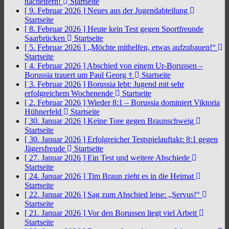
nacheifern!
Startseite
[ 9. Februar 2026 ]
Neues aus der Jugendabteilung
Startseite
[ 8. Februar 2026 ]
Heute kein Test gegen Sportfreunde
Saarbrücken
Startseite
[ 5. Februar 2026 ]
„Möchte mithelfen, etwas aufzubauen!“
Startseite
[ 4. Februar 2026 ]
Abschied von einem Ur-Borussen –
Borussia trauert um Paul Georg †
Startseite
[ 3. Februar 2026 ]
Borussia lebt: Jugend mit sehr
erfolgreichem Wochenende
Startseite
[ 2. Februar 2026 ]
Wieder 8:1 – Borussia dominiert Viktoria
Hühnerfeld
Startseite
[ 30. Januar 2026 ]
Keine Tore gegen Braunschweig
Startseite
[ 30. Januar 2026 ]
Erfolgreicher Testspielauftakt: 8:1 gegen
Jägersfreude
Startseite
[ 27. Januar 2026 ]
Ein Test und weitere Abschiede
Startseite
[ 24. Januar 2026 ]
Tim Braun zieht es in die Heimat
Startseite
[ 22. Januar 2026 ]
Sag zum Abschied leise: „Servus!“
Startseite
[ 21. Januar 2026 ]
Vor den Borussen liegt viel Arbeit
Startseite