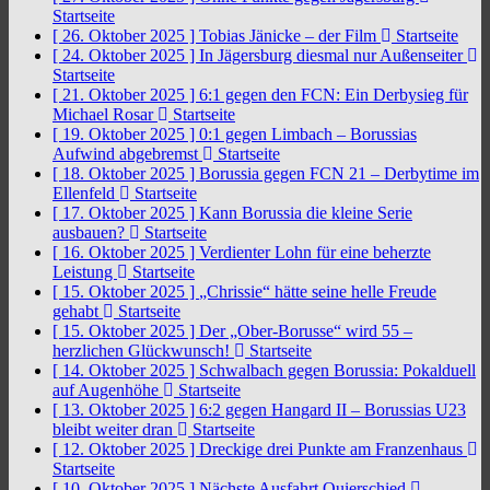
Startseite
[ 26. Oktober 2025 ]
Tobias Jänicke – der Film
Startseite
[ 24. Oktober 2025 ]
In Jägersburg diesmal nur Außenseiter
Startseite
[ 21. Oktober 2025 ]
6:1 gegen den FCN: Ein Derbysieg für
Michael Rosar
Startseite
[ 19. Oktober 2025 ]
0:1 gegen Limbach – Borussias
Aufwind abgebremst
Startseite
[ 18. Oktober 2025 ]
Borussia gegen FCN 21 – Derbytime im
Ellenfeld
Startseite
[ 17. Oktober 2025 ]
Kann Borussia die kleine Serie
ausbauen?
Startseite
[ 16. Oktober 2025 ]
Verdienter Lohn für eine beherzte
Leistung
Startseite
[ 15. Oktober 2025 ]
„Chrissie“ hätte seine helle Freude
gehabt
Startseite
[ 15. Oktober 2025 ]
Der „Ober-Borusse“ wird 55 –
herzlichen Glückwunsch!
Startseite
[ 14. Oktober 2025 ]
Schwalbach gegen Borussia: Pokalduell
auf Augenhöhe
Startseite
[ 13. Oktober 2025 ]
6:2 gegen Hangard II – Borussias U23
bleibt weiter dran
Startseite
[ 12. Oktober 2025 ]
Dreckige drei Punkte am Franzenhaus
Startseite
[ 10. Oktober 2025 ]
Nächste Ausfahrt Quierschied