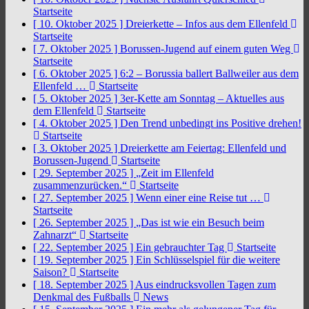
Startseite
[ 10. Oktober 2025 ]
Dreierkette – Infos aus dem Ellenfeld
Startseite
[ 7. Oktober 2025 ]
Borussen-Jugend auf einem guten Weg
Startseite
[ 6. Oktober 2025 ]
6:2 – Borussia ballert Ballweiler aus dem
Ellenfeld …
Startseite
[ 5. Oktober 2025 ]
3er-Kette am Sonntag – Aktuelles aus
dem Ellenfeld
Startseite
[ 4. Oktober 2025 ]
Den Trend unbedingt ins Positive drehen!
Startseite
[ 3. Oktober 2025 ]
Dreierkette am Feiertag: Ellenfeld und
Borussen-Jugend
Startseite
[ 29. September 2025 ]
„Zeit im Ellenfeld
zusammenzurücken.“
Startseite
[ 27. September 2025 ]
Wenn einer eine Reise tut …
Startseite
[ 26. September 2025 ]
„Das ist wie ein Besuch beim
Zahnarzt“
Startseite
[ 22. September 2025 ]
Ein gebrauchter Tag
Startseite
[ 19. September 2025 ]
Ein Schlüsselspiel für die weitere
Saison?
Startseite
[ 18. September 2025 ]
Aus eindrucksvollen Tagen zum
Denkmal des Fußballs
News