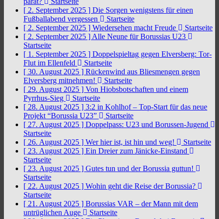
parat?
Startseite
[ 2. September 2025 ]
Die Sorgen wenigstens für einen
Fußballabend vergessen
Startseite
[ 2. September 2025 ]
Wiedersehen macht Freude
Startseite
[ 2. September 2025 ]
Alle Neune für Borussias U23
Startseite
[ 1. September 2025 ]
Doppelspieltag gegen Elversberg: Tor-
Flut im Ellenfeld
Startseite
[ 30. August 2025 ]
Rückenwind aus Bliesmengen gegen
Elversberg mitnehmen!
Startseite
[ 29. August 2025 ]
Von Hiobsbotschaften und einem
Pyrrhus-Sieg
Startseite
[ 28. August 2025 ]
3:2 in Kohlhof – Top-Start für das neue
Projekt “Borussia U23”
Startseite
[ 27. August 2025 ]
Doppelpass: U23 und Borussen-Jugend
Startseite
[ 26. August 2025 ]
Wer hier ist, ist hin und weg!
Startseite
[ 23. August 2025 ]
Ein Dreier zum Jänicke-Einstand
Startseite
[ 23. August 2025 ]
Gutes tun und der Borussia guttun!
Startseite
[ 22. August 2025 ]
Wohin geht die Reise der Borussia?
Startseite
[ 21. August 2025 ]
Borussias VAR – der Mann mit dem
untrüglichen Auge
Startseite