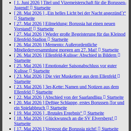
[ 1. Juni 2026 ]
Titel und Vizemeisterschaft für die Borussen-
Jugend!
Startseite
[ 28. Mai 2026 ]
„Ein helles Licht bei der Nacht angezünd´t“
Startseite
[ 27. Mai 2026 ]
Eilmeldung: Borussia hat einen neuen
Vorstand!
Startseite
[ 27. Mai 2026 ]
Wieder große Begeisterung für das Kleinod
Ellenfeld-Stadion
Startseite
[ 26. Mai 2026 ]
Memento: Außerordentliche
Mitgliederversammlung morgen am 27. Mai!
Startseite
[ 26. Mai 2026 ]
Ellenfeld-Kulisse: Abschied in Bildern
Startseite
[ 25. Mai 2026 ]
Emotionaler Saisonabschluss vor guter
Kulisse
Startseite
[ 23. Mai 2026 ]
Die vier Musketiere aus dem Ellenfeld
Startseite
[ 23. Mai 2026 ]
3er-Kette: Namen und Notizen aus dem
Ellenfeld
Startseite
[ 22. Mai 2026 ]
Abschied von der Saarlandliga
Startseite
[ 20. Mai 2026 ]
Deftige Schlappe, erstes Borussen-Tor und
ein Spielabbruch
Startseite
[ 19. Mai 2026 ]
„Brutales Ergebnis“
Startseite
[ 18. Mai 2026 ]
Glückwunsch an die SV Elversberg!
Startseite
[ 17. Mai 2026 ]
Vergesst die Borussia nicht!
Startseite