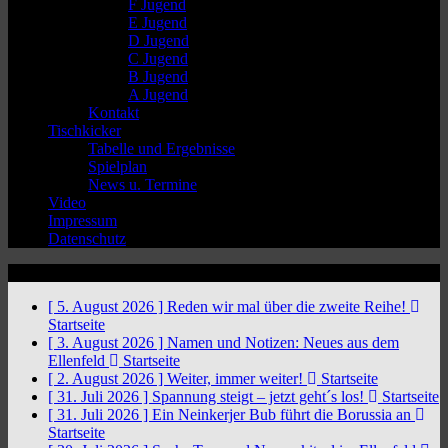
F Jugend
E Jugend
D Jugend
C Jugend
B Jugend
A Jugend
Kontakt
Tischkicker
Tabelle und Ergebnisse
Spielplan
News u. Termine
Video
Impressum
Datenschutz
News Ticker
[ 5. August 2026 ]
Reden wir mal über die zweite Reihe!
Startseite
[ 3. August 2026 ]
Namen und Notizen: Neues aus dem
Ellenfeld
Startseite
[ 2. August 2026 ]
Weiter, immer weiter!
Startseite
[ 31. Juli 2026 ]
Spannung steigt – jetzt geht´s los!
Startseite
[ 31. Juli 2026 ]
Ein Neinkerjer Bub führt die Borussia an
Startseite