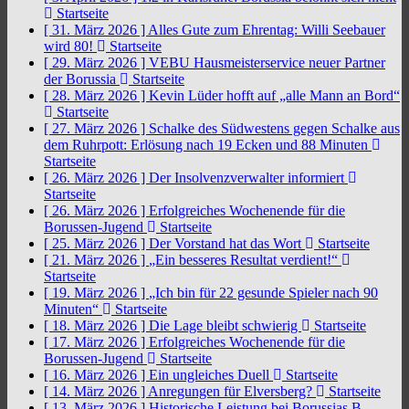
Startseite
[ 31. März 2026 ]
Alles Gute zum Ehrentag: Willi Seebauer
wird 80!
Startseite
[ 29. März 2026 ]
VEBU Hausmeisterservice neuer Partner
der Borussia
Startseite
[ 28. März 2026 ]
Kevin Lüder hofft auf „alle Mann an Bord“
Startseite
[ 27. März 2026 ]
Schalke des Südwestens gegen Schalke aus
dem Ruhrpott: Erlösung nach 19 Ecken und 88 Minuten
Startseite
[ 26. März 2026 ]
Der Insolvenzverwalter informiert
Startseite
[ 26. März 2026 ]
Erfolgreiches Wochenende für die
Borussen-Jugend
Startseite
[ 25. März 2026 ]
Der Vorstand hat das Wort
Startseite
[ 21. März 2026 ]
„Ein besseres Resultat verdient!“
Startseite
[ 19. März 2026 ]
„Ich bin für 22 gesunde Spieler nach 90
Minuten“
Startseite
[ 18. März 2026 ]
Die Lage bleibt schwierig
Startseite
[ 17. März 2026 ]
Erfolgreiches Wochenende für die
Borussen-Jugend
Startseite
[ 16. März 2026 ]
Ein ungleiches Duell
Startseite
[ 14. März 2026 ]
Anregungen für Elversberg?
Startseite
[ 13. März 2026 ]
Historische Leistung bei Borussias B-