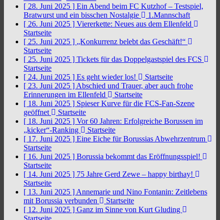
[ 28. Juni 2025 ]
Ein Abend beim FC Kutzhof – Testspiel,
Bratwurst und ein bisschen Nostalgie
1.Mannschaft
[ 26. Juni 2025 ]
Viererkette: Neues aus dem Ellenfeld
Startseite
[ 25. Juni 2025 ]
„Konkurrenz belebt das Geschäft!“
Startseite
[ 25. Juni 2025 ]
Tickets für das Doppelgastspiel des FCS
Startseite
[ 24. Juni 2025 ]
Es geht wieder los!
Startseite
[ 23. Juni 2025 ]
Abschied und Trauer, aber auch frohe
Erinnerungen im Ellenfeld
Startseite
[ 18. Juni 2025 ]
Spieser Kurve für die FCS-Fan-Szene
geöffnet
Startseite
[ 18. Juni 2025 ]
Vor 60 Jahren: Erfolgreiche Borussen im
„kicker“-Ranking
Startseite
[ 17. Juni 2025 ]
Eine Eiche für Borussias Abwehrzentrum
Startseite
[ 16. Juni 2025 ]
Borussia bekommt das Eröffnungsspiel!
Startseite
[ 14. Juni 2025 ]
75 Jahre Gerd Zewe – happy birthay!
Startseite
[ 13. Juni 2025 ]
Annemarie und Nino Fontanin: Zeitlebens
mit Borussia verbunden
Startseite
[ 12. Juni 2025 ]
Ganz im Sinne von Kurt Gluding
Startseite