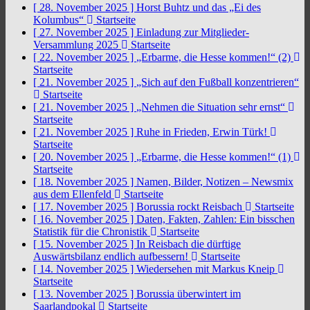
[ 28. November 2025 ]
Horst Buhtz und das „Ei des
Kolumbus“
Startseite
[ 27. November 2025 ]
Einladung zur Mitglieder-
Versammlung 2025
Startseite
[ 22. November 2025 ]
„Erbarme, die Hesse kommen!“ (2)
Startseite
[ 21. November 2025 ]
„Sich auf den Fußball konzentrieren“
Startseite
[ 21. November 2025 ]
„Nehmen die Situation sehr ernst“
Startseite
[ 21. November 2025 ]
Ruhe in Frieden, Erwin Türk!
Startseite
[ 20. November 2025 ]
„Erbarme, die Hesse kommen!“ (1)
Startseite
[ 18. November 2025 ]
Namen, Bilder, Notizen – Newsmix
aus dem Ellenfeld
Startseite
[ 17. November 2025 ]
Borussia rockt Reisbach
Startseite
[ 16. November 2025 ]
Daten, Fakten, Zahlen: Ein bisschen
Statistik für die Chronistik
Startseite
[ 15. November 2025 ]
In Reisbach die dürftige
Auswärtsbilanz endlich aufbessern!
Startseite
[ 14. November 2025 ]
Wiedersehen mit Markus Kneip
Startseite
[ 13. November 2025 ]
Borussia überwintert im
Saarlandpokal
Startseite