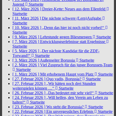
Jugend
Startseite
[ 12. März 2026 ]
Dreier-Kette: Neues aus dem Ellenfeld
Startseite
[ 11. März 2026 ]
Die nächste schwere (Lern)Aufgabe
Startseite
[ 10. März 2026 ]
„Denn das hier ist noch nicht vorbei!“
Startseite
[ 9. März 2026 ]
Lehrstunde gegen Bliesmengen
Startseite
[ 7. März 2026 ]
Entwicklungserlebnisse statt Ergebnisse
Startseite
[ 5. März 2026 ]
„Der nächste Kandidat für die ZDF-
Torwand!“
Startseite
[ 3. März 2026 ]
Außenseiter Borussia
Startseite
[ 2. März 2026 ]
Viel Zuspruch für das junge Borussen-Team
Startseite
[ 1. März 2026 ]
Mit erhobenem Haupt vom Platz
Startseite
[ 27. Februar 2026 ]
Quo vadis, Borussia?
Startseite
[ 27. Februar 2026 ]
„Wir hätten noch drei Stunden
weiterspielen können …“
Startseite
[ 26. Februar 2026 ]
„Das bedeutet mir sehr viel!“
Startseite
[ 24. Februar 2026 ]
„Will helfen, den Verein am Leben zu
halten!“
Startseite
[ 23. Februar 2026 ]
Wo steht die Borussia?
Startseite
[ 22. Februar 2026 ]
Ein unvergessliches Erlebnis
Startseite