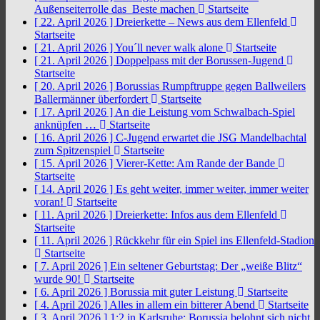
Außenseiterrolle das Beste machen
Startseite
[ 22. April 2026 ]
Dreierkette – News aus dem Ellenfeld
Startseite
[ 21. April 2026 ]
You´ll never walk alone
Startseite
[ 21. April 2026 ]
Doppelpass mit der Borussen-Jugend
Startseite
[ 20. April 2026 ]
Borussias Rumpftruppe gegen Ballweilers
Ballermänner überfordert
Startseite
[ 17. April 2026 ]
An die Leistung vom Schwalbach-Spiel
anknüpfen …
Startseite
[ 16. April 2026 ]
C-Jugend erwartet die JSG Mandelbachtal
zum Spitzenspiel
Startseite
[ 15. April 2026 ]
Vierer-Kette: Am Rande der Bande
Startseite
[ 14. April 2026 ]
Es geht weiter, immer weiter, immer weiter
voran!
Startseite
[ 11. April 2026 ]
Dreierkette: Infos aus dem Ellenfeld
Startseite
[ 11. April 2026 ]
Rückkehr für ein Spiel ins Ellenfeld-Stadion
Startseite
[ 7. April 2026 ]
Ein seltener Geburtstag: Der „weiße Blitz“
wurde 90!
Startseite
[ 6. April 2026 ]
Borussia mit guter Leistung
Startseite
[ 4. April 2026 ]
Alles in allem ein bitterer Abend
Startseite
[ 3. April 2026 ]
1:2 in Karlsruhe: Borussia belohnt sich nicht