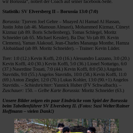
wir Borussia“, notiert der Coach auf seiner facebook-Seite.
Statistik: SV Elversberg II – Borussia 13:0 (7:0)
Borussia:
Tjorven Joel Gehre – Muayed Al Hamad Al Hassan,
Justin John (ab 46. Mamoun Almasri), Mohammed Kizmaz, Cüneyt
Kizmaz (ab 89. Boris Schellenberg), Tomas Schlegel, Moritz
Schneider (ab 65. Michael Kessler), Ba Duc Vo (ab 89. Kevin
Clemens), Yaman Alakoud, Jean-Charles Mananga Monthe, Hamza
Alobaidaad (ab 89. Moritz Schneider). – Trainer: Kevin Lüder.
Tore:
1:0 (12.) Kevin Koffi, 2:0 (16.) Alessandro Lazzano, 3:0 (20.)
Kevin Koffi, 4:0 (30.) Kevin Koffi, 5:0 (36.) Lionel Nottarigo, 6:0
(37.) Naserdine Touati, 7:0 (44.) Kevin Koffi, 8:0 (50.) Angelos
Stavridis, 9:0 (55.) Angelos Stavridis, 10:0 (58.) Kevin Koffi, 11:0
(69.) Anton Ziegler, 12:0 (70.) Lukas Kohler, 13:0 (90.+1) Angelos
Stavridis. –
Schiedsrichter:
Yannick Huber (FV Schwalbach). –
Zuschauer:
150. –
Gelbe Karte Borussia:
Moritz Schneider (63.)
Unsere Bilder zeigen ein paar Eindrücke vom Spiel der Borussia
beim Tabellenführer SV Elversberg II. (Fotos: Susi Welter/Rainer
Hoffmann – vielen Dank!)