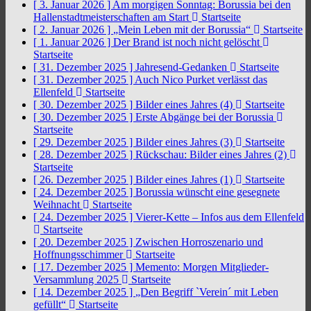
[ 3. Januar 2026 ]
Am morgigen Sonntag: Borussia bei den
Hallenstadtmeisterschaften am Start
Startseite
[ 2. Januar 2026 ]
„Mein Leben mit der Borussia“
Startseite
[ 1. Januar 2026 ]
Der Brand ist noch nicht gelöscht
Startseite
[ 31. Dezember 2025 ]
Jahresend-Gedanken
Startseite
[ 31. Dezember 2025 ]
Auch Nico Purket verlässt das
Ellenfeld
Startseite
[ 30. Dezember 2025 ]
Bilder eines Jahres (4)
Startseite
[ 30. Dezember 2025 ]
Erste Abgänge bei der Borussia
Startseite
[ 29. Dezember 2025 ]
Bilder eines Jahres (3)
Startseite
[ 28. Dezember 2025 ]
Rückschau: Bilder eines Jahres (2)
Startseite
[ 26. Dezember 2025 ]
Bilder eines Jahres (1)
Startseite
[ 24. Dezember 2025 ]
Borussia wünscht eine gesegnete
Weihnacht
Startseite
[ 24. Dezember 2025 ]
Vierer-Kette – Infos aus dem Ellenfeld
Startseite
[ 20. Dezember 2025 ]
Zwischen Horroszenario und
Hoffnungsschimmer
Startseite
[ 17. Dezember 2025 ]
Memento: Morgen Mitglieder-
Versammlung 2025
Startseite
[ 14. Dezember 2025 ]
„Den Begriff `Verein´ mit Leben
gefüllt“
Startseite