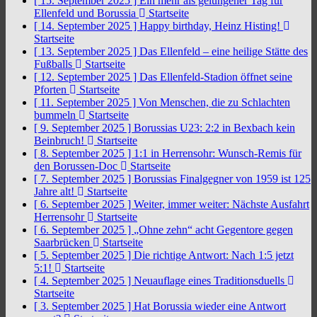
[ 15. September 2025 ]
Ein mehr als gelungener Tag für
Ellenfeld und Borussia
Startseite
[ 14. September 2025 ]
Happy birthday, Heinz Histing!
Startseite
[ 13. September 2025 ]
Das Ellenfeld – eine heilige Stätte des
Fußballs
Startseite
[ 12. September 2025 ]
Das Ellenfeld-Stadion öffnet seine
Pforten
Startseite
[ 11. September 2025 ]
Von Menschen, die zu Schlachten
bummeln
Startseite
[ 9. September 2025 ]
Borussias U23: 2:2 in Bexbach kein
Beinbruch!
Startseite
[ 8. September 2025 ]
1:1 in Herrensohr: Wunsch-Remis für
den Borussen-Doc
Startseite
[ 7. September 2025 ]
Borussias Finalgegner von 1959 ist 125
Jahre alt!
Startseite
[ 6. September 2025 ]
Weiter, immer weiter: Nächste Ausfahrt
Herrensohr
Startseite
[ 6. September 2025 ]
„Ohne zehn“ acht Gegentore gegen
Saarbrücken
Startseite
[ 5. September 2025 ]
Die richtige Antwort: Nach 1:5 jetzt
5:1!
Startseite
[ 4. September 2025 ]
Neuauflage eines Traditionsduells
Startseite
[ 3. September 2025 ]
Hat Borussia wieder eine Antwort