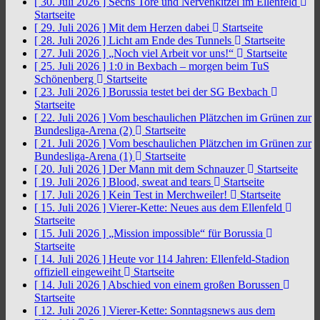
[ 30. Juli 2026 ]
Sechs Tore und Nervenkitzel im Ellenfeld
Startseite
[ 29. Juli 2026 ]
Mit dem Herzen dabei
Startseite
[ 28. Juli 2026 ]
Licht am Ende des Tunnels
Startseite
[ 27. Juli 2026 ]
„Noch viel Arbeit vor uns!“
Startseite
[ 25. Juli 2026 ]
1:0 in Bexbach – morgen beim TuS
Schönenberg
Startseite
[ 23. Juli 2026 ]
Borussia testet bei der SG Bexbach
Startseite
[ 22. Juli 2026 ]
Vom beschaulichen Plätzchen im Grünen zur
Bundesliga-Arena (2)
Startseite
[ 21. Juli 2026 ]
Vom beschaulichen Plätzchen im Grünen zur
Bundesliga-Arena (1)
Startseite
[ 20. Juli 2026 ]
Der Mann mit dem Schnauzer
Startseite
[ 19. Juli 2026 ]
Blood, sweat and tears
Startseite
[ 17. Juli 2026 ]
Kein Test in Merchweiler!
Startseite
[ 15. Juli 2026 ]
Vierer-Kette: Neues aus dem Ellenfeld
Startseite
[ 15. Juli 2026 ]
„Mission impossible“ für Borussia
Startseite
[ 14. Juli 2026 ]
Heute vor 114 Jahren: Ellenfeld-Stadion
offiziell eingeweiht
Startseite
[ 14. Juli 2026 ]
Abschied von einem großen Borussen
Startseite
[ 12. Juli 2026 ]
Vierer-Kette: Sonntagsnews aus dem