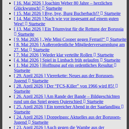
[ 16. Mai 2026 ]
Joachim Weber 80 Jahre – herzlichen
Glückwunsch!
Startseite
[ 15. Mai 2026 ]
Bye, bye, Burg Bucherbach!?
Startseite
[ 14. Mai 2026 ]
Nach wie vor insgesamt auf einem guten
Weg!
Startseite
[ 13. Mai 2026 ]
Ein Triumvirat für die Rettung der Borussia
Startseite
[ 9. Mai 2026 ]
„Wie Mini Cooper gegen Ferrari!“
Startseite
[ 8. Mai 2026 ]
Außerordentliche Mitgliederversammlung am
27. Mai
Startseite
[ 7. Mai 2026 ]
Wieder klar verteilte Rollen
Startseite
[ 4. Mai 2026 ]
Spiel in Limbach früh gelaufen
Startseite
[ 1. Mai 2026 ]
Hoffnung auf ein ordentliches Resultat
Startseite
[ 29. April 2026 ]
Viererkette: Neues aus der Borussen-
Jugend
Startseite
[ 28. April 2026 ]
Der “FCS-Killer” von 1966 wird 85!
Startseite
[ 26. April 2026 ]
Am Rande der Bande – Bildgeschichten
rund um das Spiel gegen Quierschied
Startseite
[ 25. April 2026 ]
Ein torreicher Abend in der Saarlandliga
Startseite
[ 24. April 2026 ]
Doppelpass: Aktuelles aus der Borussen-
Jugend
Startseite
[ 23. April 2026 ]
Auch gegen die Wambe aus der