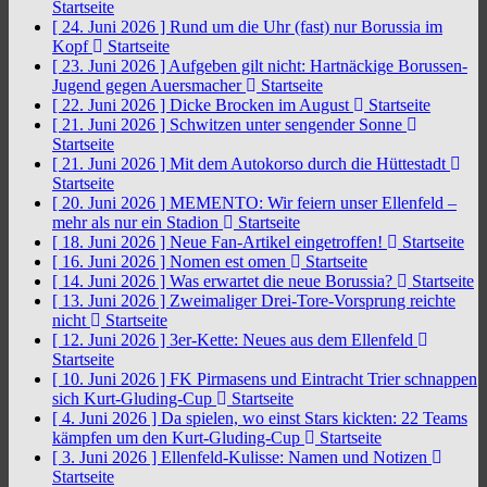
Startseite
[ 24. Juni 2026 ]
Rund um die Uhr (fast) nur Borussia im
Kopf
Startseite
[ 23. Juni 2026 ]
Aufgeben gilt nicht: Hartnäckige Borussen-
Jugend gegen Auersmacher
Startseite
[ 22. Juni 2026 ]
Dicke Brocken im August
Startseite
[ 21. Juni 2026 ]
Schwitzen unter sengender Sonne
Startseite
[ 21. Juni 2026 ]
Mit dem Autokorso durch die Hüttestadt
Startseite
[ 20. Juni 2026 ]
MEMENTO: Wir feiern unser Ellenfeld –
mehr als nur ein Stadion
Startseite
[ 18. Juni 2026 ]
Neue Fan-Artikel eingetroffen!
Startseite
[ 16. Juni 2026 ]
Nomen est omen
Startseite
[ 14. Juni 2026 ]
Was erwartet die neue Borussia?
Startseite
[ 13. Juni 2026 ]
Zweimaliger Drei-Tore-Vorsprung reichte
nicht
Startseite
[ 12. Juni 2026 ]
3er-Kette: Neues aus dem Ellenfeld
Startseite
[ 10. Juni 2026 ]
FK Pirmasens und Eintracht Trier schnappen
sich Kurt-Gluding-Cup
Startseite
[ 4. Juni 2026 ]
Da spielen, wo einst Stars kickten: 22 Teams
kämpfen um den Kurt-Gluding-Cup
Startseite
[ 3. Juni 2026 ]
Ellenfeld-Kulisse: Namen und Notizen
Startseite