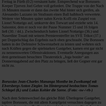
Freitag in Fürth (0:2) versäumt hatte. Entsprechend war Borussen-
Keeper Tjorven Joel Gehre voll gefordert. Die Truppe von der Nach
16 Minuten musste er dann das zweite Mal hinter sich greifen, als
Alessandro Lazzano im Strafraum einen Ball halbhoch verwertete.
Weitere vier Minuten später nahm Kevin Koffi ein Zuspiel von
Lionel Nottarigo auf, umkurvte den Torwart und erzielte sein 14.
Saisontor, dem er noch vor der Pause Nummer 15 und 16 folgen
ließ (30. / 44.). Zwischendurch hatten Lionel Nottarigo (36.) und
Naserdine Touati mit seinem Premierentreffer im SVE Trikot (37.)
per Doppelschlag das Ergebnis nach oben geschraubt. Die Borussen
hatten in der Defensive Schwerstarbeit zu leisten und wehrten sich
nach Kräften gegen die spielstarken Gastgeber, kamen erst gar nicht
zu nennenswerten Offensivaktionen. Eventuelle Anregungen aus
dem gemeinsam besuchten Theaterstück „Joga bonito“ am
Donnerstagabend auf den Platz zu bringen, ließ der Gegner erst gar
nicht zu.
Borussias Jean-Charles Mananga Monthe im Zweikampf mit
Elversbergs Anton Ziegler. Im Hintergrund beobachten Tomas
Schlegel (li.) und Lukas Kohler die Szene. (Foto: -sw-/-rh-)
Nach dem Seitenwechsel das gleiche Bild: Überlegene Gastgeber,
tapfere Borussen, die mit allem Kampfgeist versuchten dagegen zu