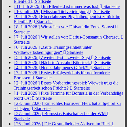
Ellenfeld
Startseite
[ 11. Juli 2026 ]
Im Ellenfeld ist immer was los!
Startseite
[ 10. Juli 2026 ]
Mission Titelverteidigung
Startseite
[ 9. Juli 2026 ]
Ein erfahrener Physiotherapeut ist zurück im
Ellenfeld!
Startseite
[ 8. Juli 2026 ]
Wir stellen vor: Dhiyauldin Fouzi Souysi
Startseite
[ 7. Juli 2026 ]
Wir stellen vor: Darius-Constantin Cherascu
Startseite
[ 6. Juli 2026 ]
„Gute Trainingseinheit unter
Wettbewerbsbedingungen“
Startseite
[ 5. Juli 2026 ]
Zweiter Test – zweiter Sieg
Startseite
[ 5. Juli 2026 ]
Nächste Ausfahrt Bildstock
Startseite
[ 4. Juli 2026 ]
Neues Jahr, neues Glück?!
Startseite
[ 3. Juli 2026 ]
Erstes Erfolgserlebnis für neuformierte
Borussen
Startseite
[ 2. Juli 2026 ]
Erstes Vorbereitungsspiel: Wieweit trägt die
Trainingsarbeit schon Früchte?
Startseite
[ 1. Juli 2026 ]
Fixe Termine für Borussia in der Verbandsliga
Nord-Ost
Startseite
[ 28. Juni 2026 ]
Ein echtes Borussen-Herz hat aufgehört zu
schlagen
Startseite
[ 27. Juni 2026 ]
Borussias Botschafter bei der WM
Startseite
[ 26. Juni 2026 ]
Die Gesundheit der Aktiven im Blick