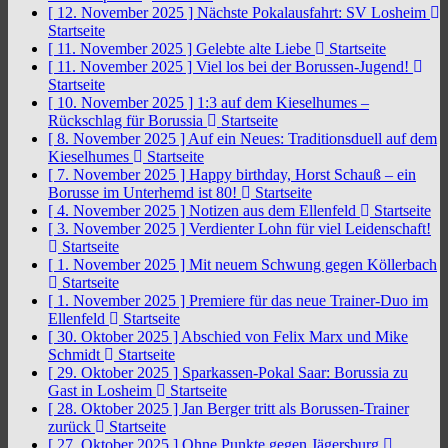
[ 12. November 2025 ]
Nächste Pokalausfahrt: SV Losheim
Startseite
[ 11. November 2025 ]
Gelebte alte Liebe
Startseite
[ 11. November 2025 ]
Viel los bei der Borussen-Jugend!
Startseite
[ 10. November 2025 ]
1:3 auf dem Kieselhumes –
Rückschlag für Borussia
Startseite
[ 8. November 2025 ]
Auf ein Neues: Traditionsduell auf dem
Kieselhumes
Startseite
[ 7. November 2025 ]
Happy birthday, Horst Schauß – ein
Borusse im Unterhemd ist 80!
Startseite
[ 4. November 2025 ]
Notizen aus dem Ellenfeld
Startseite
[ 3. November 2025 ]
Verdienter Lohn für viel Leidenschaft!
Startseite
[ 1. November 2025 ]
Mit neuem Schwung gegen Köllerbach
Startseite
[ 1. November 2025 ]
Premiere für das neue Trainer-Duo im
Ellenfeld
Startseite
[ 30. Oktober 2025 ]
Abschied von Felix Marx und Mike
Schmidt
Startseite
[ 29. Oktober 2025 ]
Sparkassen-Pokal Saar: Borussia zu
Gast in Losheim
Startseite
[ 28. Oktober 2025 ]
Jan Berger tritt als Borussen-Trainer
zurück
Startseite
[ 27. Oktober 2025 ]
Ohne Punkte gegen Jägersburg