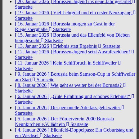
[ 20. Januar 2026 ]
Borussen-Jugend ins neue Jahr gestartet
Startseite
[ 19. Januar 2026 ]
Viel Lehrgeld und ein erster Neuzugang
Startseite
[ 16. Januar 2026 ]
Borussia morgen zu Gast in der
Riegelsberghalle
Startseite
[ 15. Januar 2026 ]
Borussia und das Ellenfeld von Dieben
heimgesucht
Startseite
[ 13. Januar 2026 ]
Erlebnis statt Ergebnis
Startseite
[ 12. Januar 2026 ]
Borussen-Jugend setzt Ausrufezeichen!
Startseite
[ 11. Januar 2026 ]
Kein Schiffbruch in Schiffweiler
Startseite
[ 9. Januar 2026 ]
Borussia beim Samson-Cup in Schiffweiler
am Start
Startseite
[ 8. Januar 2026 ]
Wie geht es weiter bei der Borussia?
Startseite
[ 6. Januar 2026 ]
„Gute Erfahrung und schönes Erlebnis!“
Startseite
[ 5. Januar 2026 ]
Der personelle Aderlass geht weiter
Startseite
[ 5. Januar 2026 ]
Der Förderverein 2000 Borussia
Neunkirchen e.V. lädt ein
Startseite
[ 4. Januar 2026 ]
Ellenfeld-Doppelpass: Ein Geburtstag und
ein Wechsel
Startseite