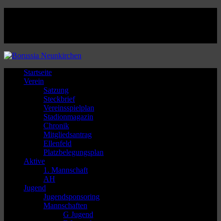
Facebook
Twitter
Instagram
Youtube
Startseite
Verein
Satzung
Steckbrief
Vereinsspielplan
Stadionmagazin
Chronik
Mitgliedsantrag
Ellenfeld
Platzbelegungsplan
Aktive
1. Mannschaft
AH
Jugend
Jugendsponsoring
Mannschaften
G Jugend