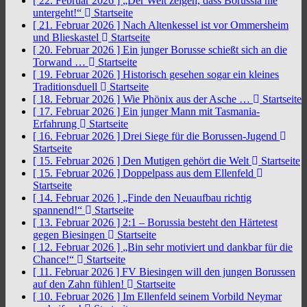
[ 22. Februar 2026 ]
„Der Welt zeigen, dass Borussia nie
untergeht!“
Startseite
[ 21. Februar 2026 ]
Nach Altenkessel ist vor Ommersheim
und Blieskastel
Startseite
[ 20. Februar 2026 ]
Ein junger Borusse schießt sich an die
Torwand …
Startseite
[ 19. Februar 2026 ]
Historisch gesehen sogar ein kleines
Traditionsduell
Startseite
[ 18. Februar 2026 ]
Wie Phönix aus der Asche …
Startseite
[ 17. Februar 2026 ]
Ein junger Mann mit Tasmania-
Erfahrung
Startseite
[ 16. Februar 2026 ]
Drei Siege für die Borussen-Jugend
Startseite
[ 15. Februar 2026 ]
Den Mutigen gehört die Welt
Startseite
[ 15. Februar 2026 ]
Doppelpass aus dem Ellenfeld
Startseite
[ 14. Februar 2026 ]
„Finde den Neuaufbau richtig
spannend!“
Startseite
[ 13. Februar 2026 ]
2:1 – Borussia besteht den Härtetest
gegen Biesingen
Startseite
[ 12. Februar 2026 ]
„Bin sehr motiviert und dankbar für die
Chance!“
Startseite
[ 11. Februar 2026 ]
FV Biesingen will den jungen Borussen
auf den Zahn fühlen!
Startseite
[ 10. Februar 2026 ]
Im Ellenfeld seinem Vorbild Neymar