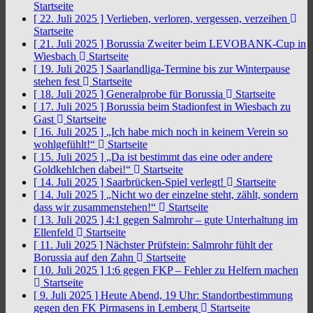
Startseite
[ 22. Juli 2025 ]
Verlieben, verloren, vergessen, verzeihen
Startseite
[ 21. Juli 2025 ]
Borussia Zweiter beim LEVOBANK-Cup in
Wiesbach
Startseite
[ 19. Juli 2025 ]
Saarlandliga-Termine bis zur Winterpause
stehen fest
Startseite
[ 18. Juli 2025 ]
Generalprobe für Borussia
Startseite
[ 17. Juli 2025 ]
Borussia beim Stadionfest in Wiesbach zu
Gast
Startseite
[ 16. Juli 2025 ]
„Ich habe mich noch in keinem Verein so
wohlgefühlt!“
Startseite
[ 15. Juli 2025 ]
„Da ist bestimmt das eine oder andere
Goldkehlchen dabei!“
Startseite
[ 14. Juli 2025 ]
Saarbrücken-Spiel verlegt!
Startseite
[ 14. Juli 2025 ]
„Nicht wo der einzelne steht, zählt, sondern
dass wir zusammenstehen!“
Startseite
[ 13. Juli 2025 ]
4:1 gegen Salmrohr – gute Unterhaltung im
Ellenfeld
Startseite
[ 11. Juli 2025 ]
Nächster Prüfstein: Salmrohr fühlt der
Borussia auf den Zahn
Startseite
[ 10. Juli 2025 ]
1:6 gegen FKP – Fehler zu Helfern machen
Startseite
[ 9. Juli 2025 ]
Heute Abend, 19 Uhr: Standortbestimmung
gegen den FK Pirmasens in Lemberg
Startseite