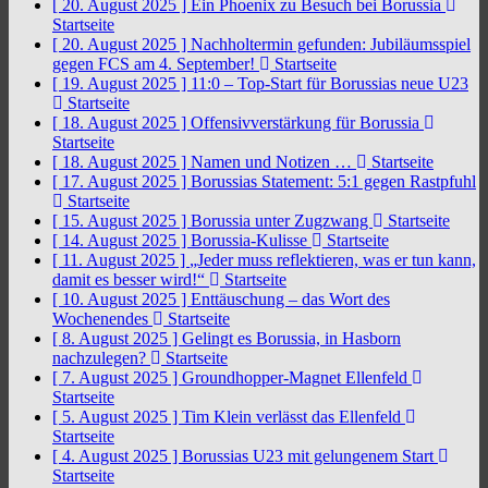
[ 20. August 2025 ]
Ein Phoenix zu Besuch bei Borussia
Startseite
[ 20. August 2025 ]
Nachholtermin gefunden: Jubiläumsspiel
gegen FCS am 4. September!
Startseite
[ 19. August 2025 ]
11:0 – Top-Start für Borussias neue U23
Startseite
[ 18. August 2025 ]
Offensivverstärkung für Borussia
Startseite
[ 18. August 2025 ]
Namen und Notizen …
Startseite
[ 17. August 2025 ]
Borussias Statement: 5:1 gegen Rastpfuhl
Startseite
[ 15. August 2025 ]
Borussia unter Zugzwang
Startseite
[ 14. August 2025 ]
Borussia-Kulisse
Startseite
[ 11. August 2025 ]
„Jeder muss reflektieren, was er tun kann,
damit es besser wird!“
Startseite
[ 10. August 2025 ]
Enttäuschung – das Wort des
Wochenendes
Startseite
[ 8. August 2025 ]
Gelingt es Borussia, in Hasborn
nachzulegen?
Startseite
[ 7. August 2025 ]
Groundhopper-Magnet Ellenfeld
Startseite
[ 5. August 2025 ]
Tim Klein verlässt das Ellenfeld
Startseite
[ 4. August 2025 ]
Borussias U23 mit gelungenem Start
Startseite