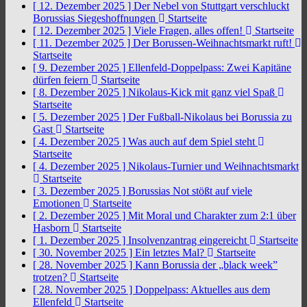
[ 12. Dezember 2025 ]
Der Nebel von Stuttgart verschluckt
Borussias Siegeshoffnungen
Startseite
[ 12. Dezember 2025 ]
Viele Fragen, alles offen!
Startseite
[ 11. Dezember 2025 ]
Der Borussen-Weihnachtsmarkt ruft!
Startseite
[ 9. Dezember 2025 ]
Ellenfeld-Doppelpass: Zwei Kapitäne
dürfen feiern
Startseite
[ 8. Dezember 2025 ]
Nikolaus-Kick mit ganz viel Spaß
Startseite
[ 5. Dezember 2025 ]
Der Fußball-Nikolaus bei Borussia zu
Gast
Startseite
[ 4. Dezember 2025 ]
Was auch auf dem Spiel steht
Startseite
[ 4. Dezember 2025 ]
Nikolaus-Turnier und Weihnachtsmarkt
Startseite
[ 3. Dezember 2025 ]
Borussias Not stößt auf viele
Emotionen
Startseite
[ 2. Dezember 2025 ]
Mit Moral und Charakter zum 2:1 über
Hasborn
Startseite
[ 1. Dezember 2025 ]
Insolvenzantrag eingereicht
Startseite
[ 30. November 2025 ]
Ein letztes Mal?
Startseite
[ 28. November 2025 ]
Kann Borussia der „black week”
trotzen?
Startseite
[ 28. November 2025 ]
Doppelpass: Aktuelles aus dem
Ellenfeld
Startseite