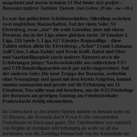
ausgelastet und musste trotzdem 13 Mal hinter sich greifen –
Borussias tapferer Torhüter Tjorven Joel Gehre. (Foto: -sw-/-rh-)
Es war das gefürchtete Scheibenschießen. Allerdings zwischen
zwei ungleichen Mannschaften. Auf der einen Seite: SV
Elversberg, zwar „nur“ die weite Garnitur, aber mit einem
Personal, das in der Liga seines gleichen sucht. 10 Einsätze 2.
Liga, 233 Spiele 3. Liga, 617 Einsätze Regionalliga – diese
Zahlen stehen allein für Elversbergs „Achse“ Frank Lehmann,
Salif Cisse, Lukas Kohler und Kevin Koffi. Dabei sind Ober-
und Saarlandligaspiele (auch anderer Akteure) sowie die
Erfahrungen junger Nachwuchskräfte aus zahlreichen U17-
und U19-Bundesligapartien noch gar nicht eingerechnet. Auf
der anderen Seite: Die neue Truppe der Borussia, weiterhin
ohne Neuzugänge und quasi mit dem letzten Aufgebot, kommt
summa summarum mal gerade auf die Erfahrung aus 51
Einsätzen. Das sollte man mit beachten, um die 0:13-Niederlage
der Borussen am gestrigen Sonntag am Friedrichsthaler
Franzschacht richtig einzuordnen.
Im Unterschied zu den letzten Spielen dauerte es diesmal mehr als
10 Minuten, ehe Borussia durch Kevin Koffis verwandelten
Foulelfmeter in Rückstand geriet. Der Tabellenführer war natürlich
von Beginn an dominant und torhungrig als wolle sie all das
nachholen, was die Zweitliga-Mannschaft von der Kaiserlinde am