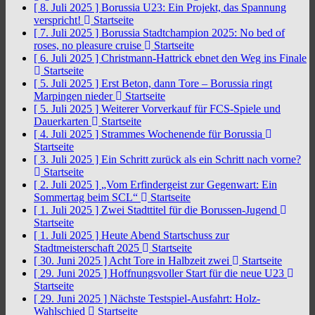
[ 8. Juli 2025 ]
Borussia U23: Ein Projekt, das Spannung
verspricht!
Startseite
[ 7. Juli 2025 ]
Borussia Stadtchampion 2025: No bed of
roses, no pleasure cruise
Startseite
[ 6. Juli 2025 ]
Christmann-Hattrick ebnet den Weg ins Finale
Startseite
[ 5. Juli 2025 ]
Erst Beton, dann Tore – Borussia ringt
Marpingen nieder
Startseite
[ 5. Juli 2025 ]
Weiterer Vorverkauf für FCS-Spiele und
Dauerkarten
Startseite
[ 4. Juli 2025 ]
Strammes Wochenende für Borussia
Startseite
[ 3. Juli 2025 ]
Ein Schritt zurück als ein Schritt nach vorne?
Startseite
[ 2. Juli 2025 ]
„Vom Erfindergeist zur Gegenwart: Ein
Sommertag beim SCL“
Startseite
[ 1. Juli 2025 ]
Zwei Stadttitel für die Borussen-Jugend
Startseite
[ 1. Juli 2025 ]
Heute Abend Startschuss zur
Stadtmeisterschaft 2025
Startseite
[ 30. Juni 2025 ]
Acht Tore in Halbzeit zwei
Startseite
[ 29. Juni 2025 ]
Hoffnungsvoller Start für die neue U23
Startseite
[ 29. Juni 2025 ]
Nächste Testspiel-Ausfahrt: Holz-
Wahlschied
Startseite