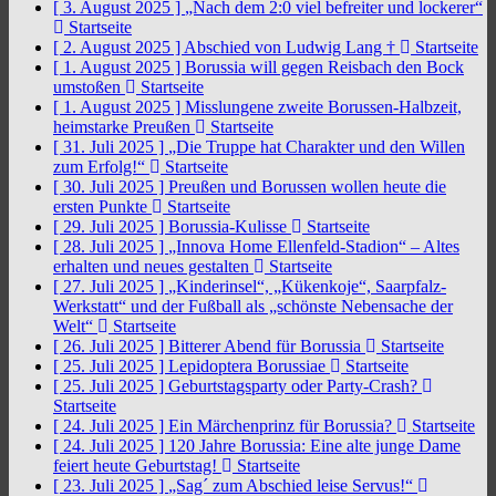
[ 3. August 2025 ]
„Nach dem 2:0 viel befreiter und lockerer“
Startseite
[ 2. August 2025 ]
Abschied von Ludwig Lang †
Startseite
[ 1. August 2025 ]
Borussia will gegen Reisbach den Bock
umstoßen
Startseite
[ 1. August 2025 ]
Misslungene zweite Borussen-Halbzeit,
heimstarke Preußen
Startseite
[ 31. Juli 2025 ]
„Die Truppe hat Charakter und den Willen
zum Erfolg!“
Startseite
[ 30. Juli 2025 ]
Preußen und Borussen wollen heute die
ersten Punkte
Startseite
[ 29. Juli 2025 ]
Borussia-Kulisse
Startseite
[ 28. Juli 2025 ]
„Innova Home Ellenfeld-Stadion“ – Altes
erhalten und neues gestalten
Startseite
[ 27. Juli 2025 ]
„Kinderinsel“, „Kükenkoje“, Saarpfalz-
Werkstatt“ und der Fußball als „schönste Nebensache der
Welt“
Startseite
[ 26. Juli 2025 ]
Bitterer Abend für Borussia
Startseite
[ 25. Juli 2025 ]
Lepidoptera Borussiae
Startseite
[ 25. Juli 2025 ]
Geburtstagsparty oder Party-Crash?
Startseite
[ 24. Juli 2025 ]
Ein Märchenprinz für Borussia?
Startseite
[ 24. Juli 2025 ]
120 Jahre Borussia: Eine alte junge Dame
feiert heute Geburtstag!
Startseite
[ 23. Juli 2025 ]
„Sag´ zum Abschied leise Servus!“