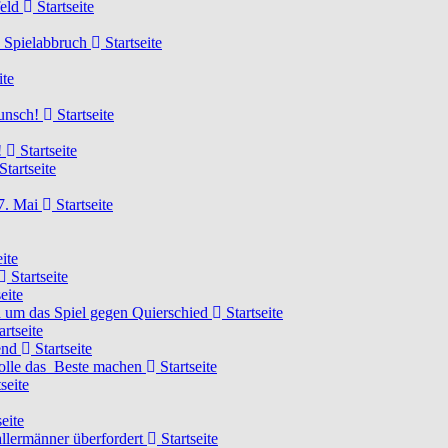
feld
Startseite
n Spielabbruch
Startseite
ite
wunsch!
Startseite
!
Startseite
Startseite
7. Mai
Startseite
ite
Startseite
eite
 um das Spiel gegen Quierschied
Startseite
artseite
gend
Startseite
olle das Beste machen
Startseite
seite
eite
llermänner überfordert
Startseite