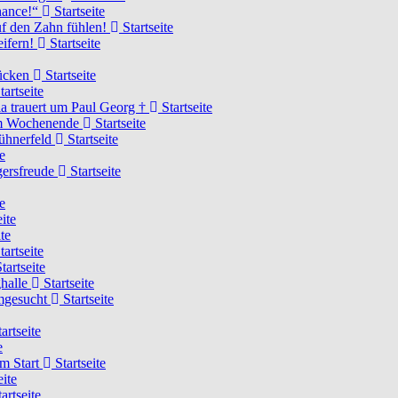
Chance!“
Startseite
uf den Zahn fühlen!
Startseite
eifern!
Startseite
rücken
Startseite
tartseite
a trauert um Paul Georg †
Startseite
hem Wochenende
Startseite
Hühnerfeld
Startseite
e
ägersfreude
Startseite
e
ite
te
tartseite
tartseite
ghalle
Startseite
imgesucht
Startseite
artseite
e
am Start
Startseite
eite
artseite