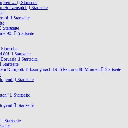
knüpfen …
Startseite
um Spitzenspiel
Startseite
te
voran!
Startseite
ite
Startseite
urde 90!
Startseite
Startseite
rd 80!
Startseite
 Borussia
Startseite
Startseite
dem Ruhrpott: Erlösung nach 19 Ecken und 88 Minuten
Startseite
e
-Jugend
Startseite
nuten“
Startseite
-Jugend
Startseite
d
Startseite
tseite