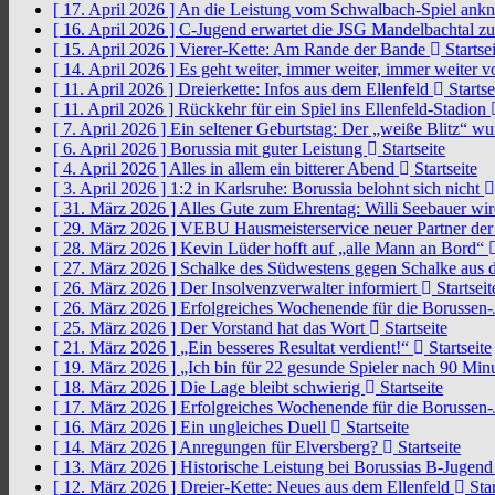
[ 17. April 2026 ]
An die Leistung vom Schwalbach-Spiel an
[ 16. April 2026 ]
C-Jugend erwartet die JSG Mandelbachtal z
[ 15. April 2026 ]
Vierer-Kette: Am Rande der Bande
Startsei
[ 14. April 2026 ]
Es geht weiter, immer weiter, immer weiter 
[ 11. April 2026 ]
Dreierkette: Infos aus dem Ellenfeld
Startse
[ 11. April 2026 ]
Rückkehr für ein Spiel ins Ellenfeld-Stadion
[ 7. April 2026 ]
Ein seltener Geburtstag: Der „weiße Blitz“ w
[ 6. April 2026 ]
Borussia mit guter Leistung
Startseite
[ 4. April 2026 ]
Alles in allem ein bitterer Abend
Startseite
[ 3. April 2026 ]
1:2 in Karlsruhe: Borussia belohnt sich nicht
[ 31. März 2026 ]
Alles Gute zum Ehrentag: Willi Seebauer wi
[ 29. März 2026 ]
VEBU Hausmeisterservice neuer Partner der
[ 28. März 2026 ]
Kevin Lüder hofft auf „alle Mann an Bord“
[ 27. März 2026 ]
Schalke des Südwestens gegen Schalke aus 
[ 26. März 2026 ]
Der Insolvenzverwalter informiert
Startseit
[ 26. März 2026 ]
Erfolgreiches Wochenende für die Borussen
[ 25. März 2026 ]
Der Vorstand hat das Wort
Startseite
[ 21. März 2026 ]
„Ein besseres Resultat verdient!“
Startseite
[ 19. März 2026 ]
„Ich bin für 22 gesunde Spieler nach 90 Mi
[ 18. März 2026 ]
Die Lage bleibt schwierig
Startseite
[ 17. März 2026 ]
Erfolgreiches Wochenende für die Borussen
[ 16. März 2026 ]
Ein ungleiches Duell
Startseite
[ 14. März 2026 ]
Anregungen für Elversberg?
Startseite
[ 13. März 2026 ]
Historische Leistung bei Borussias B-Jugen
[ 12. März 2026 ]
Dreier-Kette: Neues aus dem Ellenfeld
Star