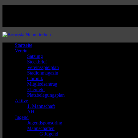
Facebook
Twitter
Instagram
Youtube
Startseite
Verein
Satzung
Steckbrief
Vereinsspielplan
Stadionmagazin
Chronik
Mitgliedsantrag
Ellenfeld
Platzbelegungsplan
Aktive
1. Mannschaft
AH
Jugend
Jugendsponsoring
Mannschaften
G Jugend