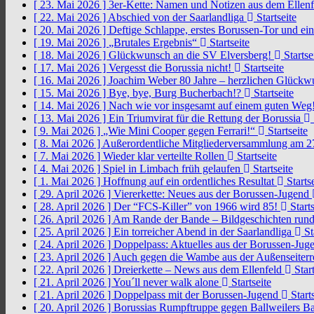
[ 23. Mai 2026 ]
3er-Kette: Namen und Notizen aus dem Ellen
[ 22. Mai 2026 ]
Abschied von der Saarlandliga
Startseite
[ 20. Mai 2026 ]
Deftige Schlappe, erstes Borussen-Tor und ei
[ 19. Mai 2026 ]
„Brutales Ergebnis“
Startseite
[ 18. Mai 2026 ]
Glückwunsch an die SV Elversberg!
Startse
[ 17. Mai 2026 ]
Vergesst die Borussia nicht!
Startseite
[ 16. Mai 2026 ]
Joachim Weber 80 Jahre – herzlichen Glück
[ 15. Mai 2026 ]
Bye, bye, Burg Bucherbach!?
Startseite
[ 14. Mai 2026 ]
Nach wie vor insgesamt auf einem guten Weg
[ 13. Mai 2026 ]
Ein Triumvirat für die Rettung der Borussia
[ 9. Mai 2026 ]
„Wie Mini Cooper gegen Ferrari!“
Startseite
[ 8. Mai 2026 ]
Außerordentliche Mitgliederversammlung am 2
[ 7. Mai 2026 ]
Wieder klar verteilte Rollen
Startseite
[ 4. Mai 2026 ]
Spiel in Limbach früh gelaufen
Startseite
[ 1. Mai 2026 ]
Hoffnung auf ein ordentliches Resultat
Startse
[ 29. April 2026 ]
Viererkette: Neues aus der Borussen-Jugend
[ 28. April 2026 ]
Der “FCS-Killer” von 1966 wird 85!
Starts
[ 26. April 2026 ]
Am Rande der Bande – Bildgeschichten rund
[ 25. April 2026 ]
Ein torreicher Abend in der Saarlandliga
St
[ 24. April 2026 ]
Doppelpass: Aktuelles aus der Borussen-Ju
[ 23. April 2026 ]
Auch gegen die Wambe aus der Außenseiterr
[ 22. April 2026 ]
Dreierkette – News aus dem Ellenfeld
Start
[ 21. April 2026 ]
You´ll never walk alone
Startseite
[ 21. April 2026 ]
Doppelpass mit der Borussen-Jugend
Starts
[ 20. April 2026 ]
Borussias Rumpftruppe gegen Ballweilers Ba