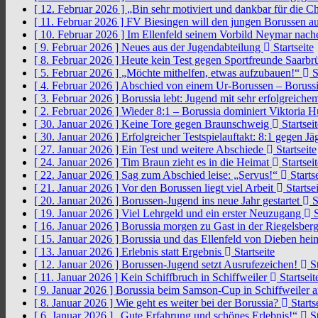
[ 12. Februar 2026 ]
„Bin sehr motiviert und dankbar für die 
[ 11. Februar 2026 ]
FV Biesingen will den jungen Borussen a
[ 10. Februar 2026 ]
Im Ellenfeld seinem Vorbild Neymar nach
[ 9. Februar 2026 ]
Neues aus der Jugendabteilung
Startseite
[ 8. Februar 2026 ]
Heute kein Test gegen Sportfreunde Saarb
[ 5. Februar 2026 ]
„Möchte mithelfen, etwas aufzubauen!“
S
[ 4. Februar 2026 ]
Abschied von einem Ur-Borussen – Borussi
[ 3. Februar 2026 ]
Borussia lebt: Jugend mit sehr erfolgreic
[ 2. Februar 2026 ]
Wieder 8:1 – Borussia dominiert Viktoria 
[ 30. Januar 2026 ]
Keine Tore gegen Braunschweig
Startseit
[ 30. Januar 2026 ]
Erfolgreicher Testspielauftakt: 8:1 gegen J
[ 27. Januar 2026 ]
Ein Test und weitere Abschiede
Startseite
[ 24. Januar 2026 ]
Tim Braun zieht es in die Heimat
Startseit
[ 22. Januar 2026 ]
Sag zum Abschied leise: „Servus!“
Startse
[ 21. Januar 2026 ]
Vor den Borussen liegt viel Arbeit
Startsei
[ 20. Januar 2026 ]
Borussen-Jugend ins neue Jahr gestartet
S
[ 19. Januar 2026 ]
Viel Lehrgeld und ein erster Neuzugang
S
[ 16. Januar 2026 ]
Borussia morgen zu Gast in der Riegelsber
[ 15. Januar 2026 ]
Borussia und das Ellenfeld von Dieben he
[ 13. Januar 2026 ]
Erlebnis statt Ergebnis
Startseite
[ 12. Januar 2026 ]
Borussen-Jugend setzt Ausrufezeichen!
St
[ 11. Januar 2026 ]
Kein Schiffbruch in Schiffweiler
Startseit
[ 9. Januar 2026 ]
Borussia beim Samson-Cup in Schiffweiler 
[ 8. Januar 2026 ]
Wie geht es weiter bei der Borussia?
Starts
[ 6. Januar 2026 ]
„Gute Erfahrung und schönes Erlebnis!“
St