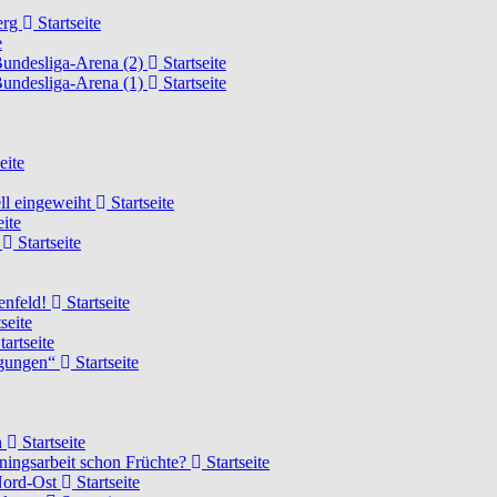
erg
Startseite
e
Bundesliga-Arena (2)
Startseite
Bundesliga-Arena (1)
Startseite
eite
ell eingeweiht
Startseite
eite
d
Startseite
lenfeld!
Startseite
seite
tartseite
ngungen“
Startseite
n
Startseite
ainingsarbeit schon Früchte?
Startseite
 Nord-Ost
Startseite