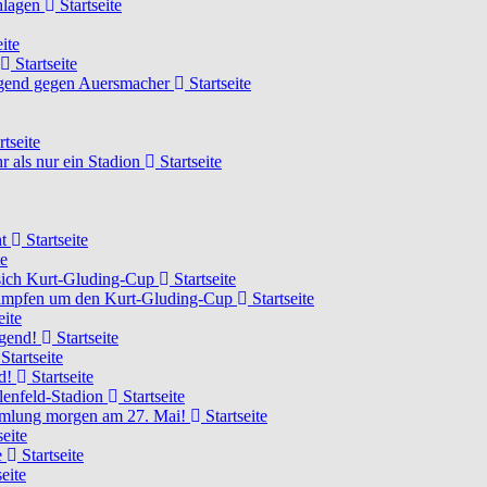
chlagen
Startseite
ite
Startseite
Jugend gegen Auersmacher
Startseite
rtseite
 als nur ein Stadion
Startseite
ht
Startseite
te
 sich Kurt-Gluding-Cup
Startseite
 kämpfen um den Kurt-Gluding-Cup
Startseite
eite
ugend!
Startseite
Startseite
nd!
Startseite
lenfeld-Stadion
Startseite
mmlung morgen am 27. Mai!
Startseite
seite
e
Startseite
eite