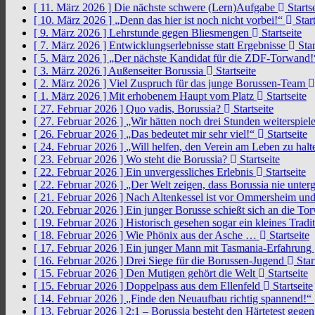
[ 11. März 2026 ]
Die nächste schwere (Lern)Aufgabe
Startse
[ 10. März 2026 ]
„Denn das hier ist noch nicht vorbei!“
Start
[ 9. März 2026 ]
Lehrstunde gegen Bliesmengen
Startseite
[ 7. März 2026 ]
Entwicklungserlebnisse statt Ergebnisse
Star
[ 5. März 2026 ]
„Der nächste Kandidat für die ZDF-Torwand
[ 3. März 2026 ]
Außenseiter Borussia
Startseite
[ 2. März 2026 ]
Viel Zuspruch für das junge Borussen-Team
[ 1. März 2026 ]
Mit erhobenem Haupt vom Platz
Startseite
[ 27. Februar 2026 ]
Quo vadis, Borussia?
Startseite
[ 27. Februar 2026 ]
„Wir hätten noch drei Stunden weiterspi
[ 26. Februar 2026 ]
„Das bedeutet mir sehr viel!“
Startseite
[ 24. Februar 2026 ]
„Will helfen, den Verein am Leben zu hal
[ 23. Februar 2026 ]
Wo steht die Borussia?
Startseite
[ 22. Februar 2026 ]
Ein unvergessliches Erlebnis
Startseite
[ 22. Februar 2026 ]
„Der Welt zeigen, dass Borussia nie unter
[ 21. Februar 2026 ]
Nach Altenkessel ist vor Ommersheim und
[ 20. Februar 2026 ]
Ein junger Borusse schießt sich an die 
[ 19. Februar 2026 ]
Historisch gesehen sogar ein kleines Tradi
[ 18. Februar 2026 ]
Wie Phönix aus der Asche …
Startseite
[ 17. Februar 2026 ]
Ein junger Mann mit Tasmania-Erfahrung
[ 16. Februar 2026 ]
Drei Siege für die Borussen-Jugend
Star
[ 15. Februar 2026 ]
Den Mutigen gehört die Welt
Startseite
[ 15. Februar 2026 ]
Doppelpass aus dem Ellenfeld
Startseite
[ 14. Februar 2026 ]
„Finde den Neuaufbau richtig spannend!“
[ 13. Februar 2026 ]
2:1 – Borussia besteht den Härtetest gege