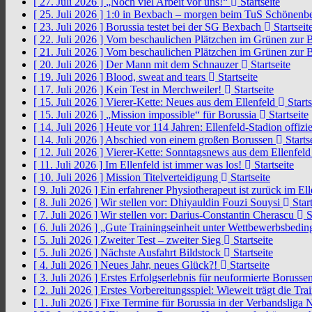
[ 27. Juli 2026 ]
„Noch viel Arbeit vor uns!“
Startseite
[ 25. Juli 2026 ]
1:0 in Bexbach – morgen beim TuS Schönenb
[ 23. Juli 2026 ]
Borussia testet bei der SG Bexbach
Startseit
[ 22. Juli 2026 ]
Vom beschaulichen Plätzchen im Grünen zur 
[ 21. Juli 2026 ]
Vom beschaulichen Plätzchen im Grünen zur 
[ 20. Juli 2026 ]
Der Mann mit dem Schnauzer
Startseite
[ 19. Juli 2026 ]
Blood, sweat and tears
Startseite
[ 17. Juli 2026 ]
Kein Test in Merchweiler!
Startseite
[ 15. Juli 2026 ]
Vierer-Kette: Neues aus dem Ellenfeld
Starts
[ 15. Juli 2026 ]
„Mission impossible“ für Borussia
Startseite
[ 14. Juli 2026 ]
Heute vor 114 Jahren: Ellenfeld-Stadion offizi
[ 14. Juli 2026 ]
Abschied von einem großen Borussen
Starts
[ 12. Juli 2026 ]
Vierer-Kette: Sonntagsnews aus dem Ellenfel
[ 11. Juli 2026 ]
Im Ellenfeld ist immer was los!
Startseite
[ 10. Juli 2026 ]
Mission Titelverteidigung
Startseite
[ 9. Juli 2026 ]
Ein erfahrener Physiotherapeut ist zurück im El
[ 8. Juli 2026 ]
Wir stellen vor: Dhiyauldin Fouzi Souysi
Start
[ 7. Juli 2026 ]
Wir stellen vor: Darius-Constantin Cherascu
S
[ 6. Juli 2026 ]
„Gute Trainingseinheit unter Wettbewerbsbedi
[ 5. Juli 2026 ]
Zweiter Test – zweiter Sieg
Startseite
[ 5. Juli 2026 ]
Nächste Ausfahrt Bildstock
Startseite
[ 4. Juli 2026 ]
Neues Jahr, neues Glück?!
Startseite
[ 3. Juli 2026 ]
Erstes Erfolgserlebnis für neuformierte Borusse
[ 2. Juli 2026 ]
Erstes Vorbereitungsspiel: Wieweit trägt die Tr
[ 1. Juli 2026 ]
Fixe Termine für Borussia in der Verbandsliga