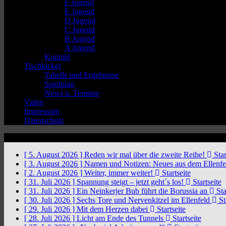
F Jugend
E Jugend
D Jugend
C Jugend
B Jugend
A Jugend
Kontakt
Tischkicker
Tabelle und Ergebnisse
Spielplan
News u. Termine
Video
Impressum
Datenschutz
News Ticker
[ 5. August 2026 ]
Reden wir mal über die zweite Reihe!
Star
[ 3. August 2026 ]
Namen und Notizen: Neues aus dem Ellenf
[ 2. August 2026 ]
Weiter, immer weiter!
Startseite
[ 31. Juli 2026 ]
Spannung steigt – jetzt geht´s los!
Startseite
[ 31. Juli 2026 ]
Ein Neinkerjer Bub führt die Borussia an
Sta
[ 30. Juli 2026 ]
Sechs Tore und Nervenkitzel im Ellenfeld
St
[ 29. Juli 2026 ]
Mit dem Herzen dabei
Startseite
[ 28. Juli 2026 ]
Licht am Ende des Tunnels
Startseite