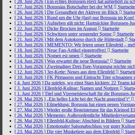
[ 28. Juni 2026 ]
Ein echtes Borussen-Herz hat aufgehört zu s
[ 27. Juni 2026 ]
Borussias Botschafter bei der WM
Startseite
[ 26. Juni 2026 ]
Die Gesundheit der Aktiven im Blick
Startse
[ 24. Juni 2026 ]
Rund um die Uhr (fast) nur Borussia im Kopf
[ 23. Juni 2026 ]
Aufgeben gilt nicht: Hartnäckige Borussen-
[ 22. Juni 2026 ]
Dicke Brocken im August
Startseite
[ 21. Juni 2026 ]
Schwitzen unter sengender Sonne
Startseite
[ 21. Juni 2026 ]
Mit dem Autokorso durch die Hüttestadt
Sta
[ 20. Juni 2026 ]
MEMENTO: Wir feiern unser Ellenfeld – mehr
[ 18. Juni 2026 ]
Neue Fan-Artikel eingetroffen!
Startseite
[ 16. Juni 2026 ]
Nomen est omen
Startseite
[ 14. Juni 2026 ]
Was erwartet die neue Borussia?
Startseite
[ 13. Juni 2026 ]
Zweimaliger Drei-Tore-Vorsprung reichte nic
[ 12. Juni 2026 ]
3er-Kette: Neues aus dem Ellenfeld
Startsei
[ 10. Juni 2026 ]
FK Pirmasens und Eintracht Trier schnappen
[ 4. Juni 2026 ]
Da spielen, wo einst Stars kickten: 22 Teams
[ 3. Juni 2026 ]
Ellenfeld-Kulisse: Namen und Notizen
Starts
[ 1. Juni 2026 ]
Titel und Vizemeisterschaft für die Borussen-J
[ 28. Mai 2026 ]
„Ein helles Licht bei der Nacht angezünd´t“
[ 27. Mai 2026 ]
Eilmeldung: Borussia hat einen neuen Vorsta
[ 27. Mai 2026 ]
Wieder große Begeisterung für das Kleinod El
[ 26. Mai 2026 ]
Memento: Außerordentliche Mitgliederversa
[ 26. Mai 2026 ]
Ellenfeld-Kulisse: Abschied in Bildern
Start
[ 25. Mai 2026 ]
Emotionaler Saisonabschluss vor guter Kuliss
[ 23. Mai 2026 ]
Die vier Musketiere aus dem Ellenfeld
Starts