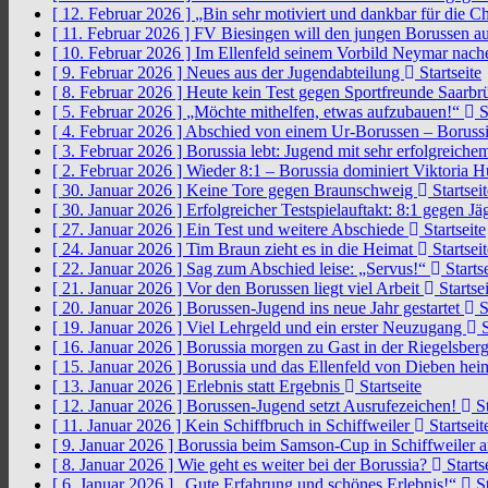
[ 12. Februar 2026 ]
„Bin sehr motiviert und dankbar für die 
[ 11. Februar 2026 ]
FV Biesingen will den jungen Borussen a
[ 10. Februar 2026 ]
Im Ellenfeld seinem Vorbild Neymar nach
[ 9. Februar 2026 ]
Neues aus der Jugendabteilung
Startseite
[ 8. Februar 2026 ]
Heute kein Test gegen Sportfreunde Saarb
[ 5. Februar 2026 ]
„Möchte mithelfen, etwas aufzubauen!“
S
[ 4. Februar 2026 ]
Abschied von einem Ur-Borussen – Borussi
[ 3. Februar 2026 ]
Borussia lebt: Jugend mit sehr erfolgreic
[ 2. Februar 2026 ]
Wieder 8:1 – Borussia dominiert Viktoria 
[ 30. Januar 2026 ]
Keine Tore gegen Braunschweig
Startseit
[ 30. Januar 2026 ]
Erfolgreicher Testspielauftakt: 8:1 gegen J
[ 27. Januar 2026 ]
Ein Test und weitere Abschiede
Startseite
[ 24. Januar 2026 ]
Tim Braun zieht es in die Heimat
Startseit
[ 22. Januar 2026 ]
Sag zum Abschied leise: „Servus!“
Startse
[ 21. Januar 2026 ]
Vor den Borussen liegt viel Arbeit
Startsei
[ 20. Januar 2026 ]
Borussen-Jugend ins neue Jahr gestartet
S
[ 19. Januar 2026 ]
Viel Lehrgeld und ein erster Neuzugang
S
[ 16. Januar 2026 ]
Borussia morgen zu Gast in der Riegelsber
[ 15. Januar 2026 ]
Borussia und das Ellenfeld von Dieben he
[ 13. Januar 2026 ]
Erlebnis statt Ergebnis
Startseite
[ 12. Januar 2026 ]
Borussen-Jugend setzt Ausrufezeichen!
St
[ 11. Januar 2026 ]
Kein Schiffbruch in Schiffweiler
Startseit
[ 9. Januar 2026 ]
Borussia beim Samson-Cup in Schiffweiler 
[ 8. Januar 2026 ]
Wie geht es weiter bei der Borussia?
Starts
[ 6. Januar 2026 ]
„Gute Erfahrung und schönes Erlebnis!“
St