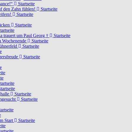
Chance!“
Startseite
uf den Zahn fühlen!
Startseite
eifern!
Startseite
rücken
Startseite
tartseite
a trauert um Paul Georg †
Startseite
hem Wochenende
Startseite
Hühnerfeld
Startseite
e
ägersfreude
Startseite
e
ite
te
tartseite
tartseite
ghalle
Startseite
imgesucht
Startseite
artseite
e
am Start
Startseite
eite
artseite