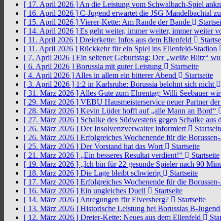
[ 17. April 2026 ]
An die Leistung vom Schwalbach-Spiel an
[ 16. April 2026 ]
C-Jugend erwartet die JSG Mandelbachtal z
[ 15. April 2026 ]
Vierer-Kette: Am Rande der Bande
Startsei
[ 14. April 2026 ]
Es geht weiter, immer weiter, immer weiter 
[ 11. April 2026 ]
Dreierkette: Infos aus dem Ellenfeld
Startse
[ 11. April 2026 ]
Rückkehr für ein Spiel ins Ellenfeld-Stadion
[ 7. April 2026 ]
Ein seltener Geburtstag: Der „weiße Blitz“ w
[ 6. April 2026 ]
Borussia mit guter Leistung
Startseite
[ 4. April 2026 ]
Alles in allem ein bitterer Abend
Startseite
[ 3. April 2026 ]
1:2 in Karlsruhe: Borussia belohnt sich nicht
[ 31. März 2026 ]
Alles Gute zum Ehrentag: Willi Seebauer wi
[ 29. März 2026 ]
VEBU Hausmeisterservice neuer Partner der
[ 28. März 2026 ]
Kevin Lüder hofft auf „alle Mann an Bord“
[ 27. März 2026 ]
Schalke des Südwestens gegen Schalke aus 
[ 26. März 2026 ]
Der Insolvenzverwalter informiert
Startseit
[ 26. März 2026 ]
Erfolgreiches Wochenende für die Borussen
[ 25. März 2026 ]
Der Vorstand hat das Wort
Startseite
[ 21. März 2026 ]
„Ein besseres Resultat verdient!“
Startseite
[ 19. März 2026 ]
„Ich bin für 22 gesunde Spieler nach 90 Mi
[ 18. März 2026 ]
Die Lage bleibt schwierig
Startseite
[ 17. März 2026 ]
Erfolgreiches Wochenende für die Borussen
[ 16. März 2026 ]
Ein ungleiches Duell
Startseite
[ 14. März 2026 ]
Anregungen für Elversberg?
Startseite
[ 13. März 2026 ]
Historische Leistung bei Borussias B-Jugen
[ 12. März 2026 ]
Dreier-Kette: Neues aus dem Ellenfeld
Star