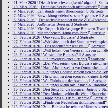
[ 11. März 2026 ]
Die nächste schwere (Lern)Aufgabe
Startse
[ 10. März 2026 ]
„Denn das hier ist noch nicht vorbei!“
Start
[ 9. März 2026 ]
Lehrstunde gegen Bliesmengen
Startseite
[ 7. März 2026 ]
Entwicklungserlebnisse statt Ergebnisse
Star
[ 5. März 2026 ]
„Der nächste Kandidat für die ZDF-Torwand
[ 3. März 2026 ]
Außenseiter Borussia
Startseite
[ 2. März 2026 ]
Viel Zuspruch für das junge Borussen-Team
[ 1. März 2026 ]
Mit erhobenem Haupt vom Platz
Startseite
[ 27. Februar 2026 ]
Quo vadis, Borussia?
Startseite
[ 27. Februar 2026 ]
„Wir hätten noch drei Stunden weiterspi
[ 26. Februar 2026 ]
„Das bedeutet mir sehr viel!“
Startseite
[ 24. Februar 2026 ]
„Will helfen, den Verein am Leben zu hal
[ 23. Februar 2026 ]
Wo steht die Borussia?
Startseite
[ 22. Februar 2026 ]
Ein unvergessliches Erlebnis
Startseite
[ 22. Februar 2026 ]
„Der Welt zeigen, dass Borussia nie unter
[ 21. Februar 2026 ]
Nach Altenkessel ist vor Ommersheim und
[ 20. Februar 2026 ]
Ein junger Borusse schießt sich an die 
[ 19. Februar 2026 ]
Historisch gesehen sogar ein kleines Tradi
[ 18. Februar 2026 ]
Wie Phönix aus der Asche …
Startseite
[ 17. Februar 2026 ]
Ein junger Mann mit Tasmania-Erfahrung
[ 16. Februar 2026 ]
Drei Siege für die Borussen-Jugend
Star
[ 15. Februar 2026 ]
Den Mutigen gehört die Welt
Startseite
[ 15. Februar 2026 ]
Doppelpass aus dem Ellenfeld
Startseite
[ 14. Februar 2026 ]
„Finde den Neuaufbau richtig spannend!“
[ 13. Februar 2026 ]
2:1 – Borussia besteht den Härtetest gege