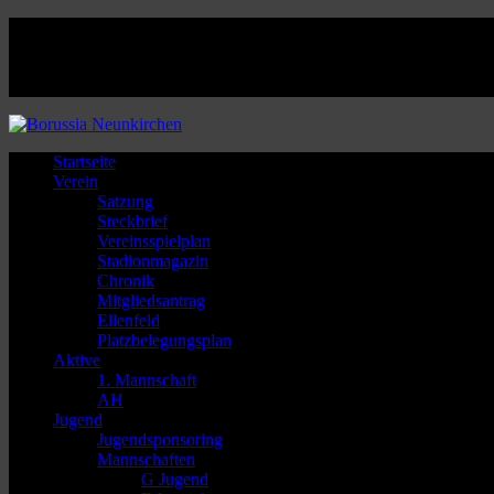
Facebook
Twitter
Instagram
Youtube
Startseite
Verein
Satzung
Steckbrief
Vereinsspielplan
Stadionmagazin
Chronik
Mitgliedsantrag
Ellenfeld
Platzbelegungsplan
Aktive
1. Mannschaft
AH
Jugend
Jugendsponsoring
Mannschaften
G Jugend