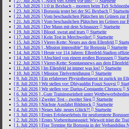
[ 27. Juli 2026 ]
„Noch viel Arbeit vor uns!“
Startseite
[ 25. Juli 2026 ]
1:0 in Bexbach – morgen beim TuS Schönenb
[ 23. Juli 2026 ]
Borussia testet bei der SG Bexbach
Startseit
[ 22. Juli 2026 ]
Vom beschaulichen Plätzchen im Grünen zur 
[ 21. Juli 2026 ]
Vom beschaulichen Plätzchen im Grünen zur 
[ 20. Juli 2026 ]
Der Mann mit dem Schnauzer
Startseite
[ 19. Juli 2026 ]
Blood, sweat and tears
Startseite
[ 17. Juli 2026 ]
Kein Test in Merchweiler!
Startseite
[ 15. Juli 2026 ]
Vierer-Kette: Neues aus dem Ellenfeld
Starts
[ 15. Juli 2026 ]
„Mission impossible“ für Borussia
Startseite
[ 14. Juli 2026 ]
Heute vor 114 Jahren: Ellenfeld-Stadion offizi
[ 14. Juli 2026 ]
Abschied von einem großen Borussen
Starts
[ 12. Juli 2026 ]
Vierer-Kette: Sonntagsnews aus dem Ellenfel
[ 11. Juli 2026 ]
Im Ellenfeld ist immer was los!
Startseite
[ 10. Juli 2026 ]
Mission Titelverteidigung
Startseite
[ 9. Juli 2026 ]
Ein erfahrener Physiotherapeut ist zurück im El
[ 8. Juli 2026 ]
Wir stellen vor: Dhiyauldin Fouzi Souysi
Start
[ 7. Juli 2026 ]
Wir stellen vor: Darius-Constantin Cherascu
S
[ 6. Juli 2026 ]
„Gute Trainingseinheit unter Wettbewerbsbedi
[ 5. Juli 2026 ]
Zweiter Test – zweiter Sieg
Startseite
[ 5. Juli 2026 ]
Nächste Ausfahrt Bildstock
Startseite
[ 4. Juli 2026 ]
Neues Jahr, neues Glück?!
Startseite
[ 3. Juli 2026 ]
Erstes Erfolgserlebnis für neuformierte Borusse
[ 2. Juli 2026 ]
Erstes Vorbereitungsspiel: Wieweit trägt die Tr
[ 1. Juli 2026 ]
Fixe Termine für Borussia in der Verbandsliga