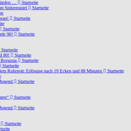
knüpfen …
Startseite
um Spitzenspiel
Startseite
te
voran!
Startseite
ite
Startseite
urde 90!
Startseite
Startseite
rd 80!
Startseite
 Borussia
Startseite
Startseite
dem Ruhrpott: Erlösung nach 19 Ecken und 88 Minuten
Startseite
e
-Jugend
Startseite
nuten“
Startseite
-Jugend
Startseite
d
Startseite
tseite