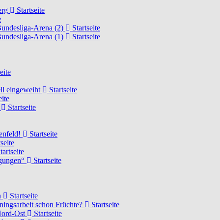
erg
Startseite
e
Bundesliga-Arena (2)
Startseite
Bundesliga-Arena (1)
Startseite
eite
ell eingeweiht
Startseite
eite
d
Startseite
lenfeld!
Startseite
seite
tartseite
ngungen“
Startseite
n
Startseite
ainingsarbeit schon Früchte?
Startseite
 Nord-Ost
Startseite