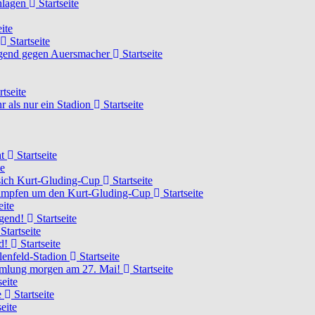
chlagen
Startseite
ite
Startseite
Jugend gegen Auersmacher
Startseite
rtseite
 als nur ein Stadion
Startseite
ht
Startseite
te
 sich Kurt-Gluding-Cup
Startseite
 kämpfen um den Kurt-Gluding-Cup
Startseite
eite
ugend!
Startseite
Startseite
nd!
Startseite
lenfeld-Stadion
Startseite
mmlung morgen am 27. Mai!
Startseite
seite
e
Startseite
eite