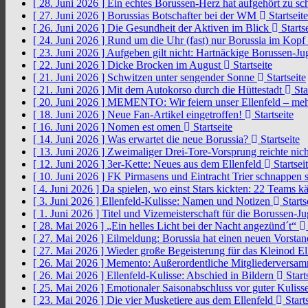
[ 28. Juni 2026 ]
Ein echtes Borussen-Herz hat aufgehört zu s
[ 27. Juni 2026 ]
Borussias Botschafter bei der WM
Startseite
[ 26. Juni 2026 ]
Die Gesundheit der Aktiven im Blick
Startse
[ 24. Juni 2026 ]
Rund um die Uhr (fast) nur Borussia im Kopf
[ 23. Juni 2026 ]
Aufgeben gilt nicht: Hartnäckige Borussen-
[ 22. Juni 2026 ]
Dicke Brocken im August
Startseite
[ 21. Juni 2026 ]
Schwitzen unter sengender Sonne
Startseite
[ 21. Juni 2026 ]
Mit dem Autokorso durch die Hüttestadt
Sta
[ 20. Juni 2026 ]
MEMENTO: Wir feiern unser Ellenfeld – mehr
[ 18. Juni 2026 ]
Neue Fan-Artikel eingetroffen!
Startseite
[ 16. Juni 2026 ]
Nomen est omen
Startseite
[ 14. Juni 2026 ]
Was erwartet die neue Borussia?
Startseite
[ 13. Juni 2026 ]
Zweimaliger Drei-Tore-Vorsprung reichte nic
[ 12. Juni 2026 ]
3er-Kette: Neues aus dem Ellenfeld
Startsei
[ 10. Juni 2026 ]
FK Pirmasens und Eintracht Trier schnappen
[ 4. Juni 2026 ]
Da spielen, wo einst Stars kickten: 22 Teams
[ 3. Juni 2026 ]
Ellenfeld-Kulisse: Namen und Notizen
Starts
[ 1. Juni 2026 ]
Titel und Vizemeisterschaft für die Borussen-J
[ 28. Mai 2026 ]
„Ein helles Licht bei der Nacht angezünd´t“
[ 27. Mai 2026 ]
Eilmeldung: Borussia hat einen neuen Vorsta
[ 27. Mai 2026 ]
Wieder große Begeisterung für das Kleinod El
[ 26. Mai 2026 ]
Memento: Außerordentliche Mitgliederversa
[ 26. Mai 2026 ]
Ellenfeld-Kulisse: Abschied in Bildern
Start
[ 25. Mai 2026 ]
Emotionaler Saisonabschluss vor guter Kuliss
[ 23. Mai 2026 ]
Die vier Musketiere aus dem Ellenfeld
Starts