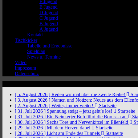
F Jugend
E Jugend
D Jugend
C Jugend
B Jugend
A Jugend
Kontakt
Tischkicker
Tabelle und Ergebnisse
Spielplan
News u. Termine
Video
Impressum
Datenschutz
News Ticker
[ 5. August 2026 ]
Reden wir mal über die zweite Reihe!
Star
[ 3. August 2026 ]
Namen und Notizen: Neues aus dem Ellenf
[ 2. August 2026 ]
Weiter, immer weiter!
Startseite
[ 31. Juli 2026 ]
Spannung steigt – jetzt geht´s los!
Startseite
[ 31. Juli 2026 ]
Ein Neinkerjer Bub führt die Borussia an
Sta
[ 30. Juli 2026 ]
Sechs Tore und Nervenkitzel im Ellenfeld
St
[ 29. Juli 2026 ]
Mit dem Herzen dabei
Startseite
[ 28. Juli 2026 ]
Licht am Ende des Tunnels
Startseite