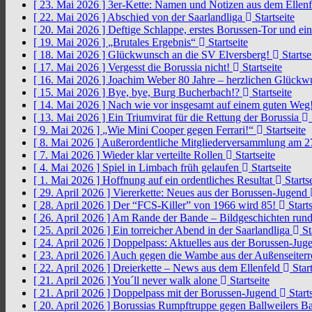
[ 23. Mai 2026 ]
3er-Kette: Namen und Notizen aus dem Ellen
[ 22. Mai 2026 ]
Abschied von der Saarlandliga
Startseite
[ 20. Mai 2026 ]
Deftige Schlappe, erstes Borussen-Tor und ei
[ 19. Mai 2026 ]
„Brutales Ergebnis“
Startseite
[ 18. Mai 2026 ]
Glückwunsch an die SV Elversberg!
Startse
[ 17. Mai 2026 ]
Vergesst die Borussia nicht!
Startseite
[ 16. Mai 2026 ]
Joachim Weber 80 Jahre – herzlichen Glück
[ 15. Mai 2026 ]
Bye, bye, Burg Bucherbach!?
Startseite
[ 14. Mai 2026 ]
Nach wie vor insgesamt auf einem guten Weg
[ 13. Mai 2026 ]
Ein Triumvirat für die Rettung der Borussia
[ 9. Mai 2026 ]
„Wie Mini Cooper gegen Ferrari!“
Startseite
[ 8. Mai 2026 ]
Außerordentliche Mitgliederversammlung am 2
[ 7. Mai 2026 ]
Wieder klar verteilte Rollen
Startseite
[ 4. Mai 2026 ]
Spiel in Limbach früh gelaufen
Startseite
[ 1. Mai 2026 ]
Hoffnung auf ein ordentliches Resultat
Startse
[ 29. April 2026 ]
Viererkette: Neues aus der Borussen-Jugend
[ 28. April 2026 ]
Der “FCS-Killer” von 1966 wird 85!
Starts
[ 26. April 2026 ]
Am Rande der Bande – Bildgeschichten rund
[ 25. April 2026 ]
Ein torreicher Abend in der Saarlandliga
St
[ 24. April 2026 ]
Doppelpass: Aktuelles aus der Borussen-Ju
[ 23. April 2026 ]
Auch gegen die Wambe aus der Außenseiterr
[ 22. April 2026 ]
Dreierkette – News aus dem Ellenfeld
Start
[ 21. April 2026 ]
You´ll never walk alone
Startseite
[ 21. April 2026 ]
Doppelpass mit der Borussen-Jugend
Starts
[ 20. April 2026 ]
Borussias Rumpftruppe gegen Ballweilers Ba