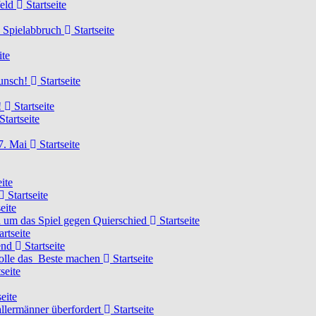
feld
Startseite
n Spielabbruch
Startseite
ite
wunsch!
Startseite
!
Startseite
Startseite
7. Mai
Startseite
ite
Startseite
eite
 um das Spiel gegen Quierschied
Startseite
artseite
gend
Startseite
olle das Beste machen
Startseite
seite
eite
llermänner überfordert
Startseite