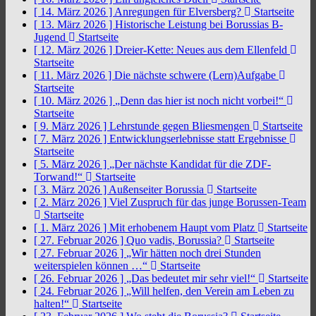
[ 14. März 2026 ]
Anregungen für Elversberg?
Startseite
[ 13. März 2026 ]
Historische Leistung bei Borussias B-
Jugend
Startseite
[ 12. März 2026 ]
Dreier-Kette: Neues aus dem Ellenfeld
Startseite
[ 11. März 2026 ]
Die nächste schwere (Lern)Aufgabe
Startseite
[ 10. März 2026 ]
„Denn das hier ist noch nicht vorbei!“
Startseite
[ 9. März 2026 ]
Lehrstunde gegen Bliesmengen
Startseite
[ 7. März 2026 ]
Entwicklungserlebnisse statt Ergebnisse
Startseite
[ 5. März 2026 ]
„Der nächste Kandidat für die ZDF-
Torwand!“
Startseite
[ 3. März 2026 ]
Außenseiter Borussia
Startseite
[ 2. März 2026 ]
Viel Zuspruch für das junge Borussen-Team
Startseite
[ 1. März 2026 ]
Mit erhobenem Haupt vom Platz
Startseite
[ 27. Februar 2026 ]
Quo vadis, Borussia?
Startseite
[ 27. Februar 2026 ]
„Wir hätten noch drei Stunden
weiterspielen können …“
Startseite
[ 26. Februar 2026 ]
„Das bedeutet mir sehr viel!“
Startseite
[ 24. Februar 2026 ]
„Will helfen, den Verein am Leben zu
halten!“
Startseite