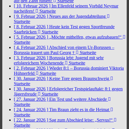
auf den Zahn fühlen!
Startseite
[ 10. Februar 2026 ]
Im Ellenfeld seinem Vorbild Neymar
nacheifern!
Startseite
[ 9. Februar 2026 ]
Neues aus der Jugendabteilung
Startseite
[ 8. Februar 2026 ]
Heute kein Test gegen Sportfreunde
Saarbrücken
Startseite
[ 5. Februar 2026 ]
„Möchte mithelfen, etwas aufzubauen!“
Startseite
[ 4. Februar 2026 ]
Abschied von einem Ur-Borussen –
Borussia trauert um Paul Georg †
Startseite
[ 3. Februar 2026 ]
Borussia lebt: Jugend mit sehr
erfolgreichem Wochenende
Startseite
[ 2. Februar 2026 ]
Wieder 8:1 – Borussia dominiert Viktoria
Hühnerfeld
Startseite
[ 30. Januar 2026 ]
Keine Tore gegen Braunschweig
Startseite
[ 30. Januar 2026 ]
Erfolgreicher Testspielauftakt: 8:1 gegen
Jägersfreude
Startseite
[ 27. Januar 2026 ]
Ein Test und weitere Abschiede
Startseite
[ 24. Januar 2026 ]
Tim Braun zieht es in die Heimat
Startseite
[ 22. Januar 2026 ]
Sag zum Abschied leise: „Servus!“
Startseite