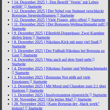
[ 14. Dezember 2025 ]
„Den Begriff `Verein´ mit Leben
gefüllt“
Startseite
[ 12. Dezember 2025 ]
Der Nebel von Stuttgart verschluckt
Borussias Siegeshoffnungen
Startseite
[ 12. Dezember 2025 ]
Viele Fragen, alles offen!
Startseite
[ 11. Dezember 2025 ]
Der Borussen-Weihnachtsmarkt ruft!
Startseite
[ 9. Dezember 2025 ]
Ellenfeld-Doppelpass: Zwei Kapitäne
dürfen feiern
Startseite
[ 8. Dezember 2025 ]
Nikolaus-Kick mit ganz viel Spaß
Startseite
[ 5. Dezember 2025 ]
Der Fußball-Nikolaus bei Borussia zu
Gast
Startseite
[ 4. Dezember 2025 ]
Was auch auf dem Spiel steht
Startseite
[ 4. Dezember 2025 ]
Nikolaus-Turnier und Weihnachtsmarkt
Startseite
[ 3. Dezember 2025 ]
Borussias Not stößt auf viele
Emotionen
Startseite
[ 2. Dezember 2025 ]
Mit Moral und Charakter zum 2:1 über
Hasborn
Startseite
[ 1. Dezember 2025 ]
Insolvenzantrag eingereicht
Startseite
[ 30. November 2025 ]
Ein letztes Mal?
Startseite
[ 28. November 2025 ]
Kann Borussia der „black week”
trotzen?
Startseite