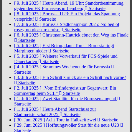
[ 9. Juli 2025 ]
Heute Abend, 19 Uhr: Standortbestimmung
gegen den FK Pirmasens in Lemberg
Startseite
[ 8. Juli 2025 ]
Borussia U23: Ein Projekt, das Spannung
verspricht!
Startseite
[ 7. Juli 2025 ]
Borussia Stadtchampion 2025: No bed of
roses, no pleasure cruise
Startseite
[ 6. Juli 2025 ]
Christmann-Hattrick ebnet den Weg ins Finale
Startseite
[ 5. Juli 2025 ]
Erst Beton, dann Tore – Borussia ringt
Marpingen nieder
Startseite
[ 5. Juli 2025 ]
Weiterer Vorverkauf für FCS-Spiele und
Dauerkarten
Startseite
[ 4. Juli 2025 ]
Strammes Wochenende für Borussia
Startseite
[ 3. Juli 2025 ]
Ein Schritt zurück als ein Schritt nach vorne?
Startseite
[ 2. Juli 2025 ]
„Vom Erfindergeist zur Gegenwart: Ein
Sommertag beim SCL“
Startseite
[ 1. Juli 2025 ]
Zwei Stadttitel für die Borussen-Jugend
Startseite
[ 1. Juli 2025 ]
Heute Abend Startschuss zur
Stadtmeisterschaft 2025
Startseite
[ 30. Juni 2025 ]
Acht Tore in Halbzeit zwei
Startseite
[ 29. Juni 2025 ]
Hoffnungsvoller Start für die neue U23
Startseite