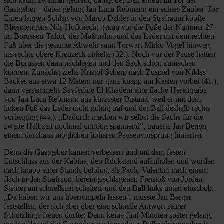
sich kaum zweimal gedreht, da lag der Ball erneut im Tor der
Gastgeber – dabei gelang Jan Luca Rebmann ein echtes Zauber-Tor:
Einen langen Schlag von Marco Dahler in den Strafraum köpfte
Bliesmengens Nils Hofknecht genau vor die Füße der Nummer 27
im Borussen-Trikot, der Maß nahm und das Leder mit dem rechten
Fuß über die gesamte Abwehr samt Torwart Mirko Vogel hinweg
ins rechte obere Kreuzeck zirkelte (32.). Noch vor der Pause hätten
die Borussen dann nachlegen und den Sack schon zumachen
können. Zunächst zielte Kristof Scherp nach Zuspiel von Niklas
Backes aus etwa 12 Metern nur ganz knapp am Kasten vorbei (41.),
dann versemmelte Sayfedine El Khadem eine flache Hereingabe
von Jan Luca Rebmann aus kürzester Distanz, weil er mit dem
linken Fuß das Leder nicht richtig traf und der Ball deshalb rechts
vorbeiging (44.). „Dadurch machen wir selbst die Sache für die
zweite Halbzeit nochmal unnötig spannend“, trauerte Jan Berger
einem durchaus möglichen höheren Pausenvorsprung hinterher.
Denn die Gastgeber kamen verbessert und mit dem festen
Entschluss aus der Kabine, den Rückstand aufzuholen und wurden
nach knapp einer Stunde belohnt, als Paolo Valentini nach einem
flach in den Strafraum hereingeschlagenen Freistoß von Jordan
Steiner am schnellsten schaltete und den Ball links unten einschob.
„Da haben wir uns überrumpeln lassen“, musste Jan Berger
feststellen, der sich aber über eine schnelle Antwort seiner
Schützlinge freuen durfte: Denn keine fünf Minuten später gelang,