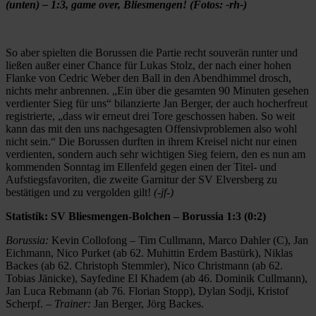
(unten) – 1:3, game over, Bliesmengen! (Fotos: -rh-)
So aber spielten die Borussen die Partie recht souverän runter und
ließen außer einer Chance für Lukas Stolz, der nach einer hohen
Flanke von Cedric Weber den Ball in den Abendhimmel drosch,
nichts mehr anbrennen. „Ein über die gesamten 90 Minuten gesehen
verdienter Sieg für uns“ bilanzierte Jan Berger, der auch hocherfreut
registrierte, „dass wir erneut drei Tore geschossen haben. So weit
kann das mit den uns nachgesagten Offensivproblemen also wohl
nicht sein.“ Die Borussen durften in ihrem Kreisel nicht nur einen
verdienten, sondern auch sehr wichtigen Sieg feiern, den es nun am
kommenden Sonntag im Ellenfeld gegen einen der Titel- und
Aufstiegsfavoriten, die zweite Garnitur der SV Elversberg zu
bestätigen und zu vergolden gilt!
(-jf-)
Statistik: SV Bliesmengen-Bolchen – Borussia 1:3 (0:2)
Borussia:
Kevin Collofong – Tim Cullmann, Marco Dahler (C), Jan
Eichmann, Nico Purket (ab 62. Muhittin Erdem Bastürk), Niklas
Backes (ab 62. Christoph Stemmler), Nico Christmann (ab 62.
Tobias Jänicke), Sayfedine El Khadem (ab 46. Dominik Cullmann),
Jan Luca Rebmann (ab 76. Florian Stopp), Dylan Sodji, Kristof
Scherpf. –
Trainer:
Jan Berger, Jörg Backes.