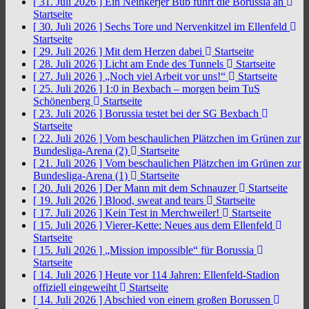
[ 31. Juli 2026 ]
Ein Neinkerjer Bub führt die Borussia an
Startseite
[ 30. Juli 2026 ]
Sechs Tore und Nervenkitzel im Ellenfeld
Startseite
[ 29. Juli 2026 ]
Mit dem Herzen dabei
Startseite
[ 28. Juli 2026 ]
Licht am Ende des Tunnels
Startseite
[ 27. Juli 2026 ]
„Noch viel Arbeit vor uns!“
Startseite
[ 25. Juli 2026 ]
1:0 in Bexbach – morgen beim TuS
Schönenberg
Startseite
[ 23. Juli 2026 ]
Borussia testet bei der SG Bexbach
Startseite
[ 22. Juli 2026 ]
Vom beschaulichen Plätzchen im Grünen zur
Bundesliga-Arena (2)
Startseite
[ 21. Juli 2026 ]
Vom beschaulichen Plätzchen im Grünen zur
Bundesliga-Arena (1)
Startseite
[ 20. Juli 2026 ]
Der Mann mit dem Schnauzer
Startseite
[ 19. Juli 2026 ]
Blood, sweat and tears
Startseite
[ 17. Juli 2026 ]
Kein Test in Merchweiler!
Startseite
[ 15. Juli 2026 ]
Vierer-Kette: Neues aus dem Ellenfeld
Startseite
[ 15. Juli 2026 ]
„Mission impossible“ für Borussia
Startseite
[ 14. Juli 2026 ]
Heute vor 114 Jahren: Ellenfeld-Stadion
offiziell eingeweiht
Startseite
[ 14. Juli 2026 ]
Abschied von einem großen Borussen