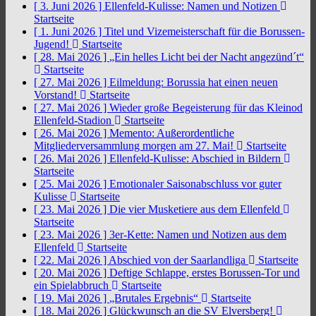
[ 3. Juni 2026 ]
Ellenfeld-Kulisse: Namen und Notizen
Startseite
[ 1. Juni 2026 ]
Titel und Vizemeisterschaft für die Borussen-
Jugend!
Startseite
[ 28. Mai 2026 ]
„Ein helles Licht bei der Nacht angezünd´t“
Startseite
[ 27. Mai 2026 ]
Eilmeldung: Borussia hat einen neuen
Vorstand!
Startseite
[ 27. Mai 2026 ]
Wieder große Begeisterung für das Kleinod
Ellenfeld-Stadion
Startseite
[ 26. Mai 2026 ]
Memento: Außerordentliche
Mitgliederversammlung morgen am 27. Mai!
Startseite
[ 26. Mai 2026 ]
Ellenfeld-Kulisse: Abschied in Bildern
Startseite
[ 25. Mai 2026 ]
Emotionaler Saisonabschluss vor guter
Kulisse
Startseite
[ 23. Mai 2026 ]
Die vier Musketiere aus dem Ellenfeld
Startseite
[ 23. Mai 2026 ]
3er-Kette: Namen und Notizen aus dem
Ellenfeld
Startseite
[ 22. Mai 2026 ]
Abschied von der Saarlandliga
Startseite
[ 20. Mai 2026 ]
Deftige Schlappe, erstes Borussen-Tor und
ein Spielabbruch
Startseite
[ 19. Mai 2026 ]
„Brutales Ergebnis“
Startseite
[ 18. Mai 2026 ]
Glückwunsch an die SV Elversberg!