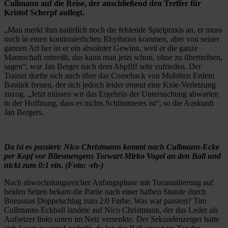
Cullmann auf die Reise, der anschließend den Treffer für
Kristof Scherpf auflegt.
„Man merkt ihm natürlich noch die fehlende Spielpraxis an, er muss
noch in einen kontinuierlichen Rhythmus kommen, aber von seiner
ganzen Art her ist er ein absoluter Gewinn, weil er die ganze
Mannschaft mitreißt, das kann man jetzt schon, ohne zu übertreiben,
sagen“, war Jan Berger nach dem Abpfiff sehr zufrieden. Der
Trainer durfte sich auch über das Comeback von Muhitten Erdem
Bastürk freuen, der sich jedoch leider erneut eine Knie-Verletzung
zuzog. „Jetzt müssen wir das Ergebnis der Untersuchung abwarten
in der Hoffnung, dass es nichts Schlimmeres ist“, so die Auskunft
Jan Bergers.
Da ist es passiert: Nico Christmann kommt nach Cullmann-Ecke
per Kopf vor Bliesmengens Torwart Mirko Vogel an den Ball und
nickt zum 0:1 ein. (Foto: -rh-)
Nach abwechslungsreicher Anfangsphase mit Torannäherung auf
beiden Seiten bekam die Partie nach einer halben Stunde durch
Borussias Doppelschlag zum 2:0 Farbe. Was war passiert? Tim
Cullmanns Eckball landete auf Nico Christmann, der das Leder als
Aufsetzer links unten im Netz versenkte. Der Sekundenzeiger hatte