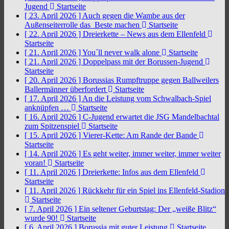
Jugend
Startseite
[ 23. April 2026 ]
Auch gegen die Wambe aus der
Außenseiterrolle das Beste machen
Startseite
[ 22. April 2026 ]
Dreierkette – News aus dem Ellenfeld
Startseite
[ 21. April 2026 ]
You´ll never walk alone
Startseite
[ 21. April 2026 ]
Doppelpass mit der Borussen-Jugend
Startseite
[ 20. April 2026 ]
Borussias Rumpftruppe gegen Ballweilers
Ballermänner überfordert
Startseite
[ 17. April 2026 ]
An die Leistung vom Schwalbach-Spiel
anknüpfen …
Startseite
[ 16. April 2026 ]
C-Jugend erwartet die JSG Mandelbachtal
zum Spitzenspiel
Startseite
[ 15. April 2026 ]
Vierer-Kette: Am Rande der Bande
Startseite
[ 14. April 2026 ]
Es geht weiter, immer weiter, immer weiter
voran!
Startseite
[ 11. April 2026 ]
Dreierkette: Infos aus dem Ellenfeld
Startseite
[ 11. April 2026 ]
Rückkehr für ein Spiel ins Ellenfeld-Stadion
Startseite
[ 7. April 2026 ]
Ein seltener Geburtstag: Der „weiße Blitz“
wurde 90!
Startseite
[ 6. April 2026 ]
Borussia mit guter Leistung
Startseite