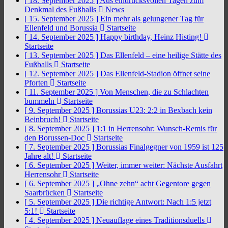
[ 18. September 2025 ]
Aus eindrucksvollen Tagen zum
Denkmal des Fußballs
News
[ 15. September 2025 ]
Ein mehr als gelungener Tag für
Ellenfeld und Borussia
Startseite
[ 14. September 2025 ]
Happy birthday, Heinz Histing!
Startseite
[ 13. September 2025 ]
Das Ellenfeld – eine heilige Stätte des
Fußballs
Startseite
[ 12. September 2025 ]
Das Ellenfeld-Stadion öffnet seine
Pforten
Startseite
[ 11. September 2025 ]
Von Menschen, die zu Schlachten
bummeln
Startseite
[ 9. September 2025 ]
Borussias U23: 2:2 in Bexbach kein
Beinbruch!
Startseite
[ 8. September 2025 ]
1:1 in Herrensohr: Wunsch-Remis für
den Borussen-Doc
Startseite
[ 7. September 2025 ]
Borussias Finalgegner von 1959 ist 125
Jahre alt!
Startseite
[ 6. September 2025 ]
Weiter, immer weiter: Nächste Ausfahrt
Herrensohr
Startseite
[ 6. September 2025 ]
„Ohne zehn“ acht Gegentore gegen
Saarbrücken
Startseite
[ 5. September 2025 ]
Die richtige Antwort: Nach 1:5 jetzt
5:1!
Startseite
[ 4. September 2025 ]
Neuauflage eines Traditionsduells