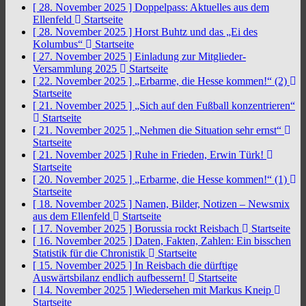
[ 28. November 2025 ]
Doppelpass: Aktuelles aus dem
Ellenfeld
Startseite
[ 28. November 2025 ]
Horst Buhtz und das „Ei des
Kolumbus“
Startseite
[ 27. November 2025 ]
Einladung zur Mitglieder-
Versammlung 2025
Startseite
[ 22. November 2025 ]
„Erbarme, die Hesse kommen!“ (2)
Startseite
[ 21. November 2025 ]
„Sich auf den Fußball konzentrieren“
Startseite
[ 21. November 2025 ]
„Nehmen die Situation sehr ernst“
Startseite
[ 21. November 2025 ]
Ruhe in Frieden, Erwin Türk!
Startseite
[ 20. November 2025 ]
„Erbarme, die Hesse kommen!“ (1)
Startseite
[ 18. November 2025 ]
Namen, Bilder, Notizen – Newsmix
aus dem Ellenfeld
Startseite
[ 17. November 2025 ]
Borussia rockt Reisbach
Startseite
[ 16. November 2025 ]
Daten, Fakten, Zahlen: Ein bisschen
Statistik für die Chronistik
Startseite
[ 15. November 2025 ]
In Reisbach die dürftige
Auswärtsbilanz endlich aufbessern!
Startseite
[ 14. November 2025 ]
Wiedersehen mit Markus Kneip
Startseite