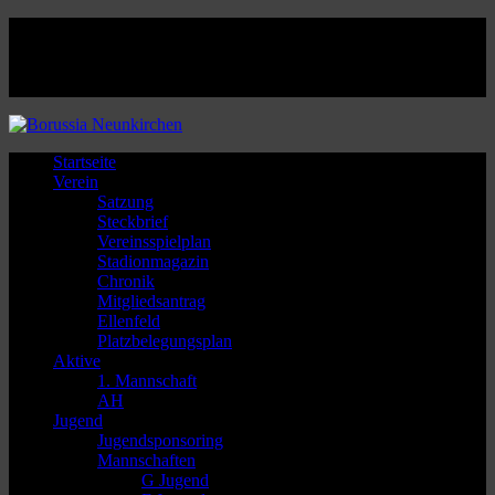
Facebook
Twitter
Instagram
Youtube
Startseite
Verein
Satzung
Steckbrief
Vereinsspielplan
Stadionmagazin
Chronik
Mitgliedsantrag
Ellenfeld
Platzbelegungsplan
Aktive
1. Mannschaft
AH
Jugend
Jugendsponsoring
Mannschaften
G Jugend