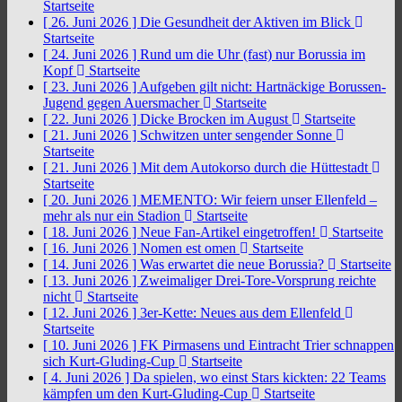
Startseite
[ 26. Juni 2026 ]
Die Gesundheit der Aktiven im Blick
Startseite
[ 24. Juni 2026 ]
Rund um die Uhr (fast) nur Borussia im
Kopf
Startseite
[ 23. Juni 2026 ]
Aufgeben gilt nicht: Hartnäckige Borussen-
Jugend gegen Auersmacher
Startseite
[ 22. Juni 2026 ]
Dicke Brocken im August
Startseite
[ 21. Juni 2026 ]
Schwitzen unter sengender Sonne
Startseite
[ 21. Juni 2026 ]
Mit dem Autokorso durch die Hüttestadt
Startseite
[ 20. Juni 2026 ]
MEMENTO: Wir feiern unser Ellenfeld –
mehr als nur ein Stadion
Startseite
[ 18. Juni 2026 ]
Neue Fan-Artikel eingetroffen!
Startseite
[ 16. Juni 2026 ]
Nomen est omen
Startseite
[ 14. Juni 2026 ]
Was erwartet die neue Borussia?
Startseite
[ 13. Juni 2026 ]
Zweimaliger Drei-Tore-Vorsprung reichte
nicht
Startseite
[ 12. Juni 2026 ]
3er-Kette: Neues aus dem Ellenfeld
Startseite
[ 10. Juni 2026 ]
FK Pirmasens und Eintracht Trier schnappen
sich Kurt-Gluding-Cup
Startseite
[ 4. Juni 2026 ]
Da spielen, wo einst Stars kickten: 22 Teams
kämpfen um den Kurt-Gluding-Cup
Startseite