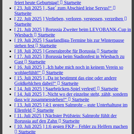
feiert heute Geburtstag!
Startseite
[ 23. Juli 2025 ]
„Sag´ zum Abschied leise Servus!“
Startseite
[ 22. Juli 2025 ]
Verlieben, verloren, vergessen, verzeihen
Startseite
[ 21. Juli 2025 ]
Borussia Zweiter beim LEVOBANK-Cup in
Wiesbach
Startseite
[ 19. Juli 2025 ]
Saarlandliga-Termine bis zur Winterpause
stehen fest
Startseite
[ 18. Juli 2025 ]
Generalprobe für Borussia
Startseite
[ 17. Juli 2025 ]
Borussia beim Stadionfest in Wiesbach zu
Gast
Startseite
[ 16. Juli 2025 ]
„Ich habe mich noch in keinem Verein so
wohlgefühlt!“
Startseite
[ 15. Juli 2025 ]
„Da ist bestimmt das eine oder andere
Goldkehlchen dabei!“
Startseite
[ 14. Juli 2025 ]
Saarbrücken-Spiel verlegt!
Startseite
[ 14. Juli 2025 ]
„Nicht wo der einzelne steht, zählt, sondern
dass wir zusammenstehen!“
Startseite
[ 13. Juli 2025 ]
4:1 gegen Salmrohr – gute Unterhaltung im
Ellenfeld
Startseite
[ 11. Juli 2025 ]
Nächster Prüfstein: Salmrohr fühlt der
Borussia auf den Zahn
Startseite
[ 10. Juli 2025 ]
1:6 gegen FKP – Fehler zu Helfern machen
Startseite