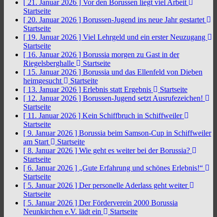
[ 21. Januar 2026 ]
Vor den Borussen liegt viel Arbeit
Startseite
[ 20. Januar 2026 ]
Borussen-Jugend ins neue Jahr gestartet
Startseite
[ 19. Januar 2026 ]
Viel Lehrgeld und ein erster Neuzugang
Startseite
[ 16. Januar 2026 ]
Borussia morgen zu Gast in der
Riegelsberghalle
Startseite
[ 15. Januar 2026 ]
Borussia und das Ellenfeld von Dieben
heimgesucht
Startseite
[ 13. Januar 2026 ]
Erlebnis statt Ergebnis
Startseite
[ 12. Januar 2026 ]
Borussen-Jugend setzt Ausrufezeichen!
Startseite
[ 11. Januar 2026 ]
Kein Schiffbruch in Schiffweiler
Startseite
[ 9. Januar 2026 ]
Borussia beim Samson-Cup in Schiffweiler
am Start
Startseite
[ 8. Januar 2026 ]
Wie geht es weiter bei der Borussia?
Startseite
[ 6. Januar 2026 ]
„Gute Erfahrung und schönes Erlebnis!“
Startseite
[ 5. Januar 2026 ]
Der personelle Aderlass geht weiter
Startseite
[ 5. Januar 2026 ]
Der Förderverein 2000 Borussia
Neunkirchen e.V. lädt ein
Startseite