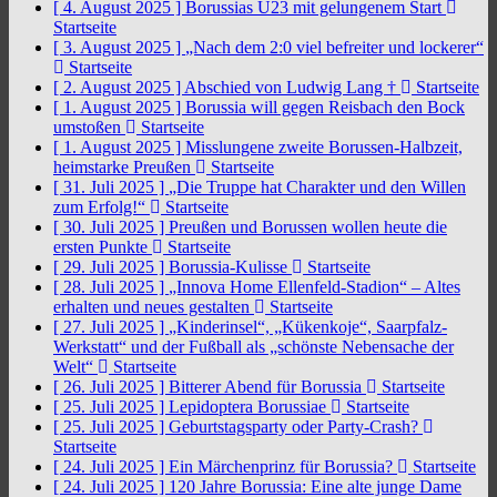
[ 4. August 2025 ]
Borussias U23 mit gelungenem Start
Startseite
[ 3. August 2025 ]
„Nach dem 2:0 viel befreiter und lockerer“
Startseite
[ 2. August 2025 ]
Abschied von Ludwig Lang †
Startseite
[ 1. August 2025 ]
Borussia will gegen Reisbach den Bock
umstoßen
Startseite
[ 1. August 2025 ]
Misslungene zweite Borussen-Halbzeit,
heimstarke Preußen
Startseite
[ 31. Juli 2025 ]
„Die Truppe hat Charakter und den Willen
zum Erfolg!“
Startseite
[ 30. Juli 2025 ]
Preußen und Borussen wollen heute die
ersten Punkte
Startseite
[ 29. Juli 2025 ]
Borussia-Kulisse
Startseite
[ 28. Juli 2025 ]
„Innova Home Ellenfeld-Stadion“ – Altes
erhalten und neues gestalten
Startseite
[ 27. Juli 2025 ]
„Kinderinsel“, „Kükenkoje“, Saarpfalz-
Werkstatt“ und der Fußball als „schönste Nebensache der
Welt“
Startseite
[ 26. Juli 2025 ]
Bitterer Abend für Borussia
Startseite
[ 25. Juli 2025 ]
Lepidoptera Borussiae
Startseite
[ 25. Juli 2025 ]
Geburtstagsparty oder Party-Crash?
Startseite
[ 24. Juli 2025 ]
Ein Märchenprinz für Borussia?
Startseite
[ 24. Juli 2025 ]
120 Jahre Borussia: Eine alte junge Dame