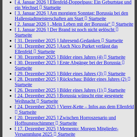
[ 4. Januar 2026 ]
Ellenfeld-Doppelpass: Ein Geburtstag und
ein Wechsel
Startseite
[ 3. Januar 2026 ]
Am morgigen Sonntag: Borussia bei den
Hallenstadtmeisterschaften am Start
Startseite
[ 2. Januar 2026 ]
„Mein Leben mit der Borussia“
Startseite
[ 1. Januar 2026 ]
Der Brand ist noch nicht gelöscht
Startseite
[ 31. Dezember 2025 ]
Jahresend-Gedanken
Startseite
[ 31. Dezember 2025 ]
Auch Nico Purket verlässt das
Ellenfeld
Startseite
[ 30. Dezember 2025 ]
Bilder eines Jahres (4)
Startseite
[ 30. Dezember 2025 ]
Erste Abgänge bei der Borussia
Startseite
[ 29. Dezember 2025 ]
Bilder eines Jahres (3)
Startseite
[ 28. Dezember 2025 ]
Rückschau: Bilder eines Jahres (2)
Startseite
[ 26. Dezember 2025 ]
Bilder eines Jahres (1)
Startseite
[ 24. Dezember 2025 ]
Borussia wünscht eine gesegnete
Weihnacht
Startseite
[ 24. Dezember 2025 ]
Vierer-Kette – Infos aus dem Ellenfeld
Startseite
[ 20. Dezember 2025 ]
Zwischen Horroszenario und
Hoffnungsschimmer
Startseite
[ 17. Dezember 2025 ]
Memento: Morgen Mitglieder-
Versammlung 2025
Startseite