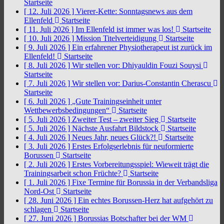
Startseite
[ 12. Juli 2026 ]
Vierer-Kette: Sonntagsnews aus dem
Ellenfeld
Startseite
[ 11. Juli 2026 ]
Im Ellenfeld ist immer was los!
Startseite
[ 10. Juli 2026 ]
Mission Titelverteidigung
Startseite
[ 9. Juli 2026 ]
Ein erfahrener Physiotherapeut ist zurück im
Ellenfeld!
Startseite
[ 8. Juli 2026 ]
Wir stellen vor: Dhiyauldin Fouzi Souysi
Startseite
[ 7. Juli 2026 ]
Wir stellen vor: Darius-Constantin Cherascu
Startseite
[ 6. Juli 2026 ]
„Gute Trainingseinheit unter
Wettbewerbsbedingungen“
Startseite
[ 5. Juli 2026 ]
Zweiter Test – zweiter Sieg
Startseite
[ 5. Juli 2026 ]
Nächste Ausfahrt Bildstock
Startseite
[ 4. Juli 2026 ]
Neues Jahr, neues Glück?!
Startseite
[ 3. Juli 2026 ]
Erstes Erfolgserlebnis für neuformierte
Borussen
Startseite
[ 2. Juli 2026 ]
Erstes Vorbereitungsspiel: Wieweit trägt die
Trainingsarbeit schon Früchte?
Startseite
[ 1. Juli 2026 ]
Fixe Termine für Borussia in der Verbandsliga
Nord-Ost
Startseite
[ 28. Juni 2026 ]
Ein echtes Borussen-Herz hat aufgehört zu
schlagen
Startseite
[ 27. Juni 2026 ]
Borussias Botschafter bei der WM