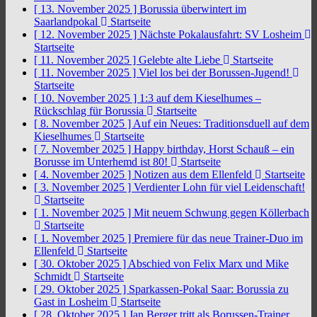
[ 13. November 2025 ]
Borussia überwintert im
Saarlandpokal
Startseite
[ 12. November 2025 ]
Nächste Pokalausfahrt: SV Losheim
Startseite
[ 11. November 2025 ]
Gelebte alte Liebe
Startseite
[ 11. November 2025 ]
Viel los bei der Borussen-Jugend!
Startseite
[ 10. November 2025 ]
1:3 auf dem Kieselhumes –
Rückschlag für Borussia
Startseite
[ 8. November 2025 ]
Auf ein Neues: Traditionsduell auf dem
Kieselhumes
Startseite
[ 7. November 2025 ]
Happy birthday, Horst Schauß – ein
Borusse im Unterhemd ist 80!
Startseite
[ 4. November 2025 ]
Notizen aus dem Ellenfeld
Startseite
[ 3. November 2025 ]
Verdienter Lohn für viel Leidenschaft!
Startseite
[ 1. November 2025 ]
Mit neuem Schwung gegen Köllerbach
Startseite
[ 1. November 2025 ]
Premiere für das neue Trainer-Duo im
Ellenfeld
Startseite
[ 30. Oktober 2025 ]
Abschied von Felix Marx und Mike
Schmidt
Startseite
[ 29. Oktober 2025 ]
Sparkassen-Pokal Saar: Borussia zu
Gast in Losheim
Startseite
[ 28. Oktober 2025 ]
Jan Berger tritt als Borussen-Trainer