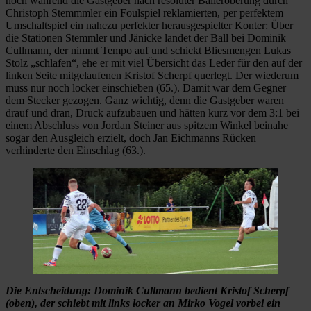
noch während die Gastgeber nach resoluter Balleroberung durch
Christoph Stemmmler ein Foulspiel reklamierten, per perfektem
Umschaltspiel ein nahezu perfekter herausgespielter Konter: Über
die Stationen Stemmler und Jänicke landet der Ball bei Dominik
Cullmann, der nimmt Tempo auf und schickt Bliesmengen Lukas
Stolz „schlafen“, ehe er mit viel Übersicht das Leder für den auf der
linken Seite mitgelaufenen Kristof Scherpf querlegt. Der wiederum
muss nur noch locker einschieben (65.). Damit war dem Gegner
dem Stecker gezogen. Ganz wichtig, denn die Gastgeber waren
drauf und dran, Druck aufzubauen und hätten kurz vor dem 3:1 bei
einem Abschluss von Jordan Steiner aus spitzem Winkel beinahe
sogar den Ausgleich erzielt, doch Jan Eichmanns Rücken
verhinderte den Einschlag (63.).
Die Entscheidung: Dominik Cullmann bedient Kristof Scherpf
(oben), der schiebt mit links locker an Mirko Vogel vorbei ein