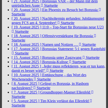
[ 21. August 2025 ]
Borussias VAR – der Mann mit dem
untrüglichen Auge
Startseite
[ 20. August 2025 ]
Ein Phoenix zu Besuch bei Borussia
Startseite
[ 20. August 2025 ]
Nachholtermin gefunden: Jubiläumsspiel
gegen FCS am 4. September!
Startseite
[ 19. August 2025 ]
11:0 – Top-Start für Borussias neue U23
Startseite
[ 18. August 2025 ]
Offensivverstärkung für Borussia
Startseite
[ 18. August 2025 ]
Namen und Notizen …
Startseite
[ 17. August 2025 ]
Borussias Statement: 5:1 gegen Rastpfuhl
Startseite
[ 15. August 2025 ]
Borussia unter Zugzwang
Startseite
[ 14. August 2025 ]
Borussia-Kulisse
Startseite
[ 11. August 2025 ]
„Jeder muss reflektieren, was er tun kann,
damit es besser wird!“
Startseite
[ 10. August 2025 ]
Enttäuschung – das Wort des
Wochenendes
Startseite
[ 8. August 2025 ]
Gelingt es Borussia, in Hasborn
nachzulegen?
Startseite
[ 7. August 2025 ]
Groundhopper-Magnet Ellenfeld
Startseite
[ 5. August 2025 ]
Tim Klein verlässt das Ellenfeld
Startseite