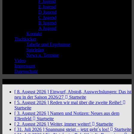
F Jugend
E Jugend
D Jugend
C Jugend
B Jugend
A Jugend
Kontakt
Tischkicker
Tabelle und Ergebnisse
Spielplan
News u. Termine
Video
Impressum
Datenschutz
News Ticker
[ 8. August 2026 ]
Einwurf, Abstoß, Auswechslungen: Das ist
neu in der Saison 2026/27
Startseite
[ 5. August 2026 ]
Reden wir mal über die zweite Reihe!
Startseite
[ 3. August 2026 ]
Namen und Notizen: Neues aus dem
Ellenfeld
Startseite
[ 2. August 2026 ]
Weiter, immer weiter!
Startseite
[ 31. Juli 2026 ]
Spannung steigt – jetzt geht´s los!
Startseite