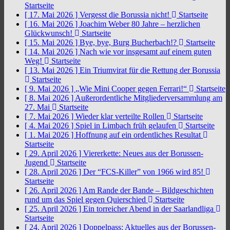
Startseite
[ 17. Mai 2026 ]
Vergesst die Borussia nicht!
Startseite
[ 16. Mai 2026 ]
Joachim Weber 80 Jahre – herzlichen
Glückwunsch!
Startseite
[ 15. Mai 2026 ]
Bye, bye, Burg Bucherbach!?
Startseite
[ 14. Mai 2026 ]
Nach wie vor insgesamt auf einem guten
Weg!
Startseite
[ 13. Mai 2026 ]
Ein Triumvirat für die Rettung der Borussia
Startseite
[ 9. Mai 2026 ]
„Wie Mini Cooper gegen Ferrari!“
Startseite
[ 8. Mai 2026 ]
Außerordentliche Mitgliederversammlung am
27. Mai
Startseite
[ 7. Mai 2026 ]
Wieder klar verteilte Rollen
Startseite
[ 4. Mai 2026 ]
Spiel in Limbach früh gelaufen
Startseite
[ 1. Mai 2026 ]
Hoffnung auf ein ordentliches Resultat
Startseite
[ 29. April 2026 ]
Viererkette: Neues aus der Borussen-
Jugend
Startseite
[ 28. April 2026 ]
Der “FCS-Killer” von 1966 wird 85!
Startseite
[ 26. April 2026 ]
Am Rande der Bande – Bildgeschichten
rund um das Spiel gegen Quierschied
Startseite
[ 25. April 2026 ]
Ein torreicher Abend in der Saarlandliga
Startseite
[ 24. April 2026 ]
Doppelpass: Aktuelles aus der Borussen-