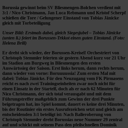
Borussia gewinnt beim SV Bliesmengen-Bolchen verdient mit
3:1 / Nico Christmann, Jan Luca Rebmann und Kristof Scherpf
schießen die Tore / Gelungener Einstand von Tobias Jänicke
gleich mit Torbeteiligung
Unser Bild: Erstmals dabei, gleich Siegesjubel – Tobias Jänicke
(unten li.) feiert im Borussen-Trkkot einen guten Einstand. (Foto:
Helena Brill)
Er dreht sich wieder, der Borussen-Kreisel! Orchestriert von
Christoph Stemmler feierten sie gestern Abend kurz vor 21 Uhr
im Stadion am Burgweg in Bliesmengen den ersten
Auswärtssieg der Saison. Erst links herum, dann rechts herum,
dann wieder von vorne: Boruuuussia! Zum ersten Mal mit
dabei: Tobias Jänicke. Für den Neuzugang vom FK Pirmasens
reicht es nach zwei Trainingseinheiten zwar noch nicht für
einen Einsatz in der Startelf, doch als er nach 62 Minuten für
Nico Christmann, der sich total verausgabt und mit dem
Führungstreffer maßgeblich zum Gewinn der drei Punkte
beigetragen hat, ins Spiel kommt, dauert es keine drei Minuten,
bis der Routinier ein erstes Ausrufezeichen setzt und gleich am
entscheidenden 3:1 beteiligt ist: Nach Balleroberung von
Christoph Stemmler dreht Borussias neue Nummer 29 zentral
auf und schickt mit seinem Pass den pfeilschnellen Dominik