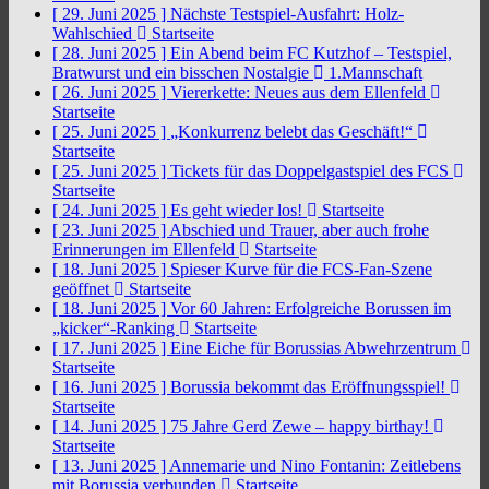
[ 29. Juni 2025 ]
Nächste Testspiel-Ausfahrt: Holz-
Wahlschied
Startseite
[ 28. Juni 2025 ]
Ein Abend beim FC Kutzhof – Testspiel,
Bratwurst und ein bisschen Nostalgie
1.Mannschaft
[ 26. Juni 2025 ]
Viererkette: Neues aus dem Ellenfeld
Startseite
[ 25. Juni 2025 ]
„Konkurrenz belebt das Geschäft!“
Startseite
[ 25. Juni 2025 ]
Tickets für das Doppelgastspiel des FCS
Startseite
[ 24. Juni 2025 ]
Es geht wieder los!
Startseite
[ 23. Juni 2025 ]
Abschied und Trauer, aber auch frohe
Erinnerungen im Ellenfeld
Startseite
[ 18. Juni 2025 ]
Spieser Kurve für die FCS-Fan-Szene
geöffnet
Startseite
[ 18. Juni 2025 ]
Vor 60 Jahren: Erfolgreiche Borussen im
„kicker“-Ranking
Startseite
[ 17. Juni 2025 ]
Eine Eiche für Borussias Abwehrzentrum
Startseite
[ 16. Juni 2025 ]
Borussia bekommt das Eröffnungsspiel!
Startseite
[ 14. Juni 2025 ]
75 Jahre Gerd Zewe – happy birthay!
Startseite
[ 13. Juni 2025 ]
Annemarie und Nino Fontanin: Zeitlebens
mit Borussia verbunden
Startseite