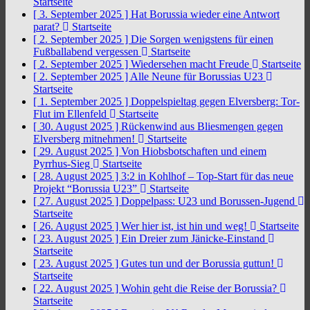
Startseite
[ 3. September 2025 ]
Hat Borussia wieder eine Antwort
parat?
Startseite
[ 2. September 2025 ]
Die Sorgen wenigstens für einen
Fußballabend vergessen
Startseite
[ 2. September 2025 ]
Wiedersehen macht Freude
Startseite
[ 2. September 2025 ]
Alle Neune für Borussias U23
Startseite
[ 1. September 2025 ]
Doppelspieltag gegen Elversberg: Tor-
Flut im Ellenfeld
Startseite
[ 30. August 2025 ]
Rückenwind aus Bliesmengen gegen
Elversberg mitnehmen!
Startseite
[ 29. August 2025 ]
Von Hiobsbotschaften und einem
Pyrrhus-Sieg
Startseite
[ 28. August 2025 ]
3:2 in Kohlhof – Top-Start für das neue
Projekt “Borussia U23”
Startseite
[ 27. August 2025 ]
Doppelpass: U23 und Borussen-Jugend
Startseite
[ 26. August 2025 ]
Wer hier ist, ist hin und weg!
Startseite
[ 23. August 2025 ]
Ein Dreier zum Jänicke-Einstand
Startseite
[ 23. August 2025 ]
Gutes tun und der Borussia guttun!
Startseite
[ 22. August 2025 ]
Wohin geht die Reise der Borussia?
Startseite