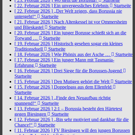
[ 23. Februar 2026 ]
Wo steht die Borussia?
Startseite
[ 22. Februar 2026 ]
Ein unvergessliches Erlebnis
Startseite
[ 22. Februar 2026 ]
„Der Welt zeigen, dass Borussia nie
untergeht!“
Startseite
[ 21. Februar 2026 ]
Nach Altenkessel ist vor Ommersheim
und Blieskastel
Startseite
[ 20. Februar 2026 ]
Ein junger Borusse schießt sich an die
Torwand …
Startseite
[ 19. Februar 2026 ]
Historisch gesehen sogar ein kleines
Traditionsduell
Startseite
[ 18. Februar 2026 ]
Wie Phönix aus der Asche …
Startseite
[ 17. Februar 2026 ]
Ein junger Mann mit Tasmania-
Erfahrung
Startseite
[ 16. Februar 2026 ]
Drei Siege für die Borussen-Jugend
Startseite
[ 15. Februar 2026 ]
Den Mutigen gehört die Welt
Startseite
[ 15. Februar 2026 ]
Doppelpass aus dem Ellenfeld
Startseite
[ 14. Februar 2026 ]
„Finde den Neuaufbau richtig
spannend!“
Startseite
[ 13. Februar 2026 ]
2:1 – Borussia besteht den Härtetest
gegen Biesingen
Startseite
[ 12. Februar 2026 ]
„Bin sehr motiviert und dankbar für die
Chance!“
Startseite
[ 11. Februar 2026 ]
FV Biesingen will den jungen Borussen