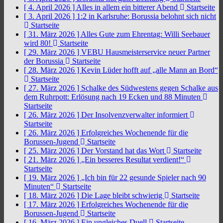
[ 4. April 2026 ]
Alles in allem ein bitterer Abend
Startseite
[ 3. April 2026 ]
1:2 in Karlsruhe: Borussia belohnt sich nicht
Startseite
[ 31. März 2026 ]
Alles Gute zum Ehrentag: Willi Seebauer
wird 80!
Startseite
[ 29. März 2026 ]
VEBU Hausmeisterservice neuer Partner
der Borussia
Startseite
[ 28. März 2026 ]
Kevin Lüder hofft auf „alle Mann an Bord“
Startseite
[ 27. März 2026 ]
Schalke des Südwestens gegen Schalke aus
dem Ruhrpott: Erlösung nach 19 Ecken und 88 Minuten
Startseite
[ 26. März 2026 ]
Der Insolvenzverwalter informiert
Startseite
[ 26. März 2026 ]
Erfolgreiches Wochenende für die
Borussen-Jugend
Startseite
[ 25. März 2026 ]
Der Vorstand hat das Wort
Startseite
[ 21. März 2026 ]
„Ein besseres Resultat verdient!“
Startseite
[ 19. März 2026 ]
„Ich bin für 22 gesunde Spieler nach 90
Minuten“
Startseite
[ 18. März 2026 ]
Die Lage bleibt schwierig
Startseite
[ 17. März 2026 ]
Erfolgreiches Wochenende für die
Borussen-Jugend
Startseite
[ 16. März 2026 ]
Ein ungleiches Duell
Startseite