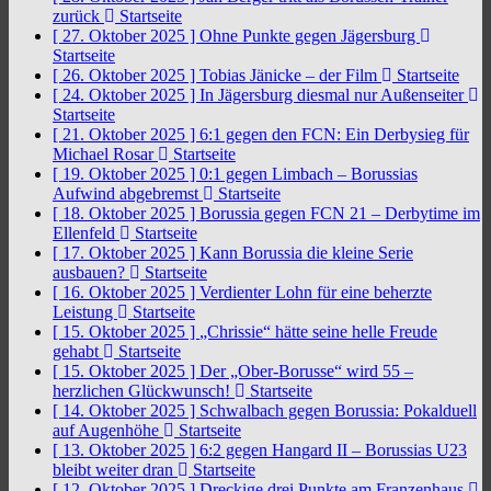
zurück
Startseite
[ 27. Oktober 2025 ]
Ohne Punkte gegen Jägersburg
Startseite
[ 26. Oktober 2025 ]
Tobias Jänicke – der Film
Startseite
[ 24. Oktober 2025 ]
In Jägersburg diesmal nur Außenseiter
Startseite
[ 21. Oktober 2025 ]
6:1 gegen den FCN: Ein Derbysieg für
Michael Rosar
Startseite
[ 19. Oktober 2025 ]
0:1 gegen Limbach – Borussias
Aufwind abgebremst
Startseite
[ 18. Oktober 2025 ]
Borussia gegen FCN 21 – Derbytime im
Ellenfeld
Startseite
[ 17. Oktober 2025 ]
Kann Borussia die kleine Serie
ausbauen?
Startseite
[ 16. Oktober 2025 ]
Verdienter Lohn für eine beherzte
Leistung
Startseite
[ 15. Oktober 2025 ]
„Chrissie“ hätte seine helle Freude
gehabt
Startseite
[ 15. Oktober 2025 ]
Der „Ober-Borusse“ wird 55 –
herzlichen Glückwunsch!
Startseite
[ 14. Oktober 2025 ]
Schwalbach gegen Borussia: Pokalduell
auf Augenhöhe
Startseite
[ 13. Oktober 2025 ]
6:2 gegen Hangard II – Borussias U23
bleibt weiter dran
Startseite
[ 12. Oktober 2025 ]
Dreckige drei Punkte am Franzenhaus