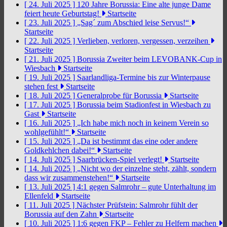
[ 24. Juli 2025 ]
120 Jahre Borussia: Eine alte junge Dame
feiert heute Geburtstag!
Startseite
[ 23. Juli 2025 ]
„Sag´ zum Abschied leise Servus!“
Startseite
[ 22. Juli 2025 ]
Verlieben, verloren, vergessen, verzeihen
Startseite
[ 21. Juli 2025 ]
Borussia Zweiter beim LEVOBANK-Cup in
Wiesbach
Startseite
[ 19. Juli 2025 ]
Saarlandliga-Termine bis zur Winterpause
stehen fest
Startseite
[ 18. Juli 2025 ]
Generalprobe für Borussia
Startseite
[ 17. Juli 2025 ]
Borussia beim Stadionfest in Wiesbach zu
Gast
Startseite
[ 16. Juli 2025 ]
„Ich habe mich noch in keinem Verein so
wohlgefühlt!“
Startseite
[ 15. Juli 2025 ]
„Da ist bestimmt das eine oder andere
Goldkehlchen dabei!“
Startseite
[ 14. Juli 2025 ]
Saarbrücken-Spiel verlegt!
Startseite
[ 14. Juli 2025 ]
„Nicht wo der einzelne steht, zählt, sondern
dass wir zusammenstehen!“
Startseite
[ 13. Juli 2025 ]
4:1 gegen Salmrohr – gute Unterhaltung im
Ellenfeld
Startseite
[ 11. Juli 2025 ]
Nächster Prüfstein: Salmrohr fühlt der
Borussia auf den Zahn
Startseite
[ 10. Juli 2025 ]
1:6 gegen FKP – Fehler zu Helfern machen