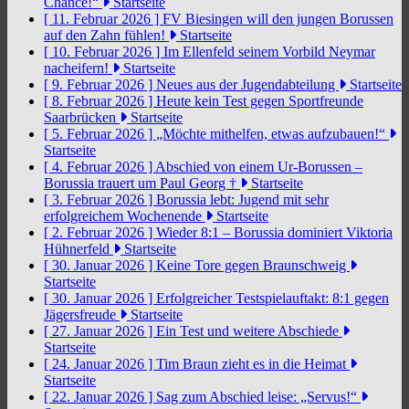
Chance!“
Startseite
[ 11. Februar 2026 ]
FV Biesingen will den jungen Borussen
auf den Zahn fühlen!
Startseite
[ 10. Februar 2026 ]
Im Ellenfeld seinem Vorbild Neymar
nacheifern!
Startseite
[ 9. Februar 2026 ]
Neues aus der Jugendabteilung
Startseite
[ 8. Februar 2026 ]
Heute kein Test gegen Sportfreunde
Saarbrücken
Startseite
[ 5. Februar 2026 ]
„Möchte mithelfen, etwas aufzubauen!“
Startseite
[ 4. Februar 2026 ]
Abschied von einem Ur-Borussen –
Borussia trauert um Paul Georg †
Startseite
[ 3. Februar 2026 ]
Borussia lebt: Jugend mit sehr
erfolgreichem Wochenende
Startseite
[ 2. Februar 2026 ]
Wieder 8:1 – Borussia dominiert Viktoria
Hühnerfeld
Startseite
[ 30. Januar 2026 ]
Keine Tore gegen Braunschweig
Startseite
[ 30. Januar 2026 ]
Erfolgreicher Testspielauftakt: 8:1 gegen
Jägersfreude
Startseite
[ 27. Januar 2026 ]
Ein Test und weitere Abschiede
Startseite
[ 24. Januar 2026 ]
Tim Braun zieht es in die Heimat
Startseite
[ 22. Januar 2026 ]
Sag zum Abschied leise: „Servus!“