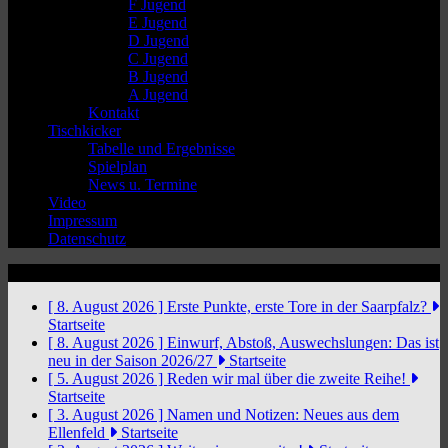
F Jugend
E Jugend
D Jugend
C Jugend
B Jugend
A Jugend
Kontakt
Tischkicker
Tabelle und Ergebnisse
Spielplan
News u. Termine
Video
Impressum
Datenschutz
News Ticker
[ 8. August 2026 ]
Erste Punkte, erste Tore in der Saarpfalz?
Startseite
[ 8. August 2026 ]
Einwurf, Abstoß, Auswechslungen: Das ist
neu in der Saison 2026/27
Startseite
[ 5. August 2026 ]
Reden wir mal über die zweite Reihe!
Startseite
[ 3. August 2026 ]
Namen und Notizen: Neues aus dem
Ellenfeld
Startseite