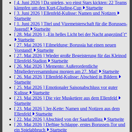
[ 4. Juni 2026 ]
Da spielen, wo einst Stars kickten: 22 Teams
kämpfen um den Kurt-Gluding-Cup
Startseite
[ 3. Juni 2026 ]
Ellenfeld-Kulisse: Namen und Notizen
Startseite
[ 1. Juni 2026 ]
Titel und Vizemeisterschaft für die Borussen-
Jugend!
Startseite
[ 28. Mai 2026 ]
„Ein helles Licht bei der Nacht angezünd´t“
Startseite
[ 27. Mai 2026 ]
Eilmeldung: Borussia hat einen neuen
Vorstand!
Startseite
[ 27. Mai 2026 ]
Wieder große Begeisterung für das Kleinod
Ellenfeld-Stadion
Startseite
[ 26. Mai 2026 ]
Memento: Außerordentliche
Mitgliederversammlung morgen am 27. Mai!
Startseite
[ 26. Mai 2026 ]
Ellenfeld-Kulisse: Abschied in Bildern
Startseite
[ 25. Mai 2026 ]
Emotionaler Saisonabschluss vor guter
Kulisse
Startseite
[ 23. Mai 2026 ]
Die vier Musketiere aus dem Ellenfeld
Startseite
[ 23. Mai 2026 ]
3er-Kette: Namen und Notizen aus dem
Ellenfeld
Startseite
[ 22. Mai 2026 ]
Abschied von der Saarlandliga
Startseite
[ 20. Mai 2026 ]
Deftige Schlappe, erstes Borussen-Tor und
ein Spielabbruch
Startseite