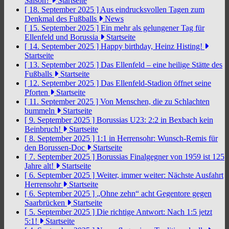
Saison?
Startseite
[ 18. September 2025 ]
Aus eindrucksvollen Tagen zum
Denkmal des Fußballs
News
[ 15. September 2025 ]
Ein mehr als gelungener Tag für
Ellenfeld und Borussia
Startseite
[ 14. September 2025 ]
Happy birthday, Heinz Histing!
Startseite
[ 13. September 2025 ]
Das Ellenfeld – eine heilige Stätte des
Fußballs
Startseite
[ 12. September 2025 ]
Das Ellenfeld-Stadion öffnet seine
Pforten
Startseite
[ 11. September 2025 ]
Von Menschen, die zu Schlachten
bummeln
Startseite
[ 9. September 2025 ]
Borussias U23: 2:2 in Bexbach kein
Beinbruch!
Startseite
[ 8. September 2025 ]
1:1 in Herrensohr: Wunsch-Remis für
den Borussen-Doc
Startseite
[ 7. September 2025 ]
Borussias Finalgegner von 1959 ist 125
Jahre alt!
Startseite
[ 6. September 2025 ]
Weiter, immer weiter: Nächste Ausfahrt
Herrensohr
Startseite
[ 6. September 2025 ]
„Ohne zehn“ acht Gegentore gegen
Saarbrücken
Startseite
[ 5. September 2025 ]
Die richtige Antwort: Nach 1:5 jetzt
5:1!
Startseite