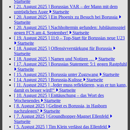
Startseite
[ 21. August 2025 ]
Borussias VAR – der Mann mit dem
untrüglichen Auge
Startseite
[ 20. August 2025 ]
Ein Phoenix zu Besuch bei Borussia
Startseite
[ 20. August 2025 ]
Nachholtermin gefunden: Jubiläumsspiel
gegen FCS am 4. September!
Startseite
[ 19. August 2025 ]
11:0 – Top-Start für Borussias neue U23
Startseite
[ 18. August 2025 ]
Offensivverstärkung für Borussia
Startseite
[ 18. August 2025 ]
Namen und Notizen …
Startseite
[ 17. August 2025 ]
Borussias Statement: 5:1 gegen Rastpfuhl
Startseite
[ 15. August 2025 ]
Borussia unter Zugzwang
Startseite
[ 14. August 2025 ]
Borussia-Kulisse
Startseite
[ 11. August 2025 ]
„Jeder muss reflektieren, was er tun kann,
damit es besser wird!“
Startseite
[ 10. August 2025 ]
Enttäuschung – das Wort des
Wochenendes
Startseite
[ 8. August 2025 ]
Gelingt es Borussia, in Hasborn
nachzulegen?
Startseite
[ 7. August 2025 ]
Groundhopper-Magnet Ellenfeld
Startseite
[ 5. August 2025 ]
Tim Klein verlässt das Ellenfeld