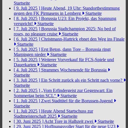
Startseite
[ 9. Juli 2025 ]
Heute Abend, 19 Uhr: Standortbestimmung
gegen den FK Pirmasens in Lemberg
Startseite
[ 8. Juli 2025 ]
Borussia U23: Ein Projekt, das Spannung
verspricht!
Startseite
[ 7. Juli 2025 ]
Borussia Stadtchampion 2025: No bed of
roses, no pleasure cruise
Startseite
[ 6. Juli 2025 ]
Christmann-Hattrick ebnet den Weg ins Finale
Startseite
[ 5. Juli 2025 ]
Erst Beton, dann Tore – Borussia ringt
Marpingen nieder
Startseite
[ 5. Juli 2025 ]
Weiterer Vorverkauf für FCS-Spiele und
Dauerkarten
Startseite
[ 4. Juli 2025 ]
Strammes Wochenende für Borussia
Startseite
[ 3. Juli 2025 ]
Ein Schritt zurück als ein Schritt nach vorne?
Startseite
[ 2. Juli 2025 ]
„Vom Erfindergeist zur Gegenwart: Ein
Sommertag beim SCL“
Startseite
[ 1. Juli 2025 ]
Zwei Stadttitel für die Borussen-Jugend
Startseite
[ 1. Juli 2025 ]
Heute Abend Startschuss zur
Stadtmeisterschaft 2025
Startseite
[ 30. Juni 2025 ]
Acht Tore in Halbzeit zwei
Startseite
[ 29. Juni 2025 ]
Hoffnungsvoller Start für die neue U23