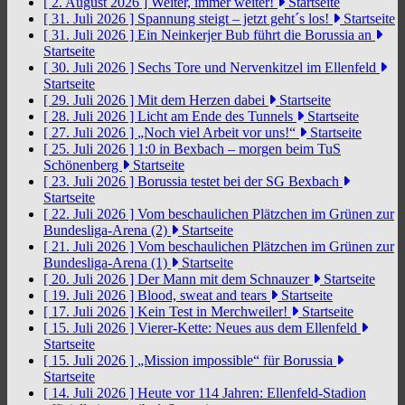
[ 2. August 2026 ]
Weiter, immer weiter!
Startseite
[ 31. Juli 2026 ]
Spannung steigt – jetzt geht´s los!
Startseite
[ 31. Juli 2026 ]
Ein Neinkerjer Bub führt die Borussia an
Startseite
[ 30. Juli 2026 ]
Sechs Tore und Nervenkitzel im Ellenfeld
Startseite
[ 29. Juli 2026 ]
Mit dem Herzen dabei
Startseite
[ 28. Juli 2026 ]
Licht am Ende des Tunnels
Startseite
[ 27. Juli 2026 ]
„Noch viel Arbeit vor uns!“
Startseite
[ 25. Juli 2026 ]
1:0 in Bexbach – morgen beim TuS
Schönenberg
Startseite
[ 23. Juli 2026 ]
Borussia testet bei der SG Bexbach
Startseite
[ 22. Juli 2026 ]
Vom beschaulichen Plätzchen im Grünen zur
Bundesliga-Arena (2)
Startseite
[ 21. Juli 2026 ]
Vom beschaulichen Plätzchen im Grünen zur
Bundesliga-Arena (1)
Startseite
[ 20. Juli 2026 ]
Der Mann mit dem Schnauzer
Startseite
[ 19. Juli 2026 ]
Blood, sweat and tears
Startseite
[ 17. Juli 2026 ]
Kein Test in Merchweiler!
Startseite
[ 15. Juli 2026 ]
Vierer-Kette: Neues aus dem Ellenfeld
Startseite
[ 15. Juli 2026 ]
„Mission impossible“ für Borussia
Startseite
[ 14. Juli 2026 ]
Heute vor 114 Jahren: Ellenfeld-Stadion