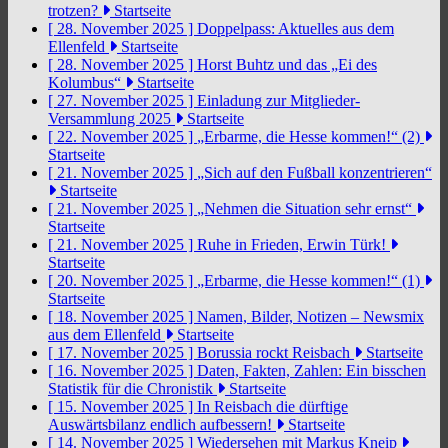
trotzen?
Startseite
[ 28. November 2025 ]
Doppelpass: Aktuelles aus dem
Ellenfeld
Startseite
[ 28. November 2025 ]
Horst Buhtz und das „Ei des
Kolumbus“
Startseite
[ 27. November 2025 ]
Einladung zur Mitglieder-
Versammlung 2025
Startseite
[ 22. November 2025 ]
„Erbarme, die Hesse kommen!“ (2)
Startseite
[ 21. November 2025 ]
„Sich auf den Fußball konzentrieren“
Startseite
[ 21. November 2025 ]
„Nehmen die Situation sehr ernst“
Startseite
[ 21. November 2025 ]
Ruhe in Frieden, Erwin Türk!
Startseite
[ 20. November 2025 ]
„Erbarme, die Hesse kommen!“ (1)
Startseite
[ 18. November 2025 ]
Namen, Bilder, Notizen – Newsmix
aus dem Ellenfeld
Startseite
[ 17. November 2025 ]
Borussia rockt Reisbach
Startseite
[ 16. November 2025 ]
Daten, Fakten, Zahlen: Ein bisschen
Statistik für die Chronistik
Startseite
[ 15. November 2025 ]
In Reisbach die dürftige
Auswärtsbilanz endlich aufbessern!
Startseite
[ 14. November 2025 ]
Wiedersehen mit Markus Kneip