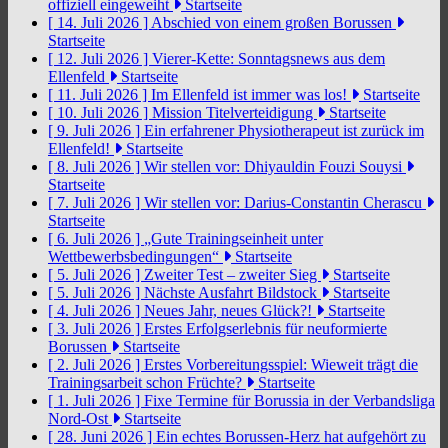
offiziell eingeweiht
Startseite
[ 14. Juli 2026 ]
Abschied von einem großen Borussen
Startseite
[ 12. Juli 2026 ]
Vierer-Kette: Sonntagsnews aus dem
Ellenfeld
Startseite
[ 11. Juli 2026 ]
Im Ellenfeld ist immer was los!
Startseite
[ 10. Juli 2026 ]
Mission Titelverteidigung
Startseite
[ 9. Juli 2026 ]
Ein erfahrener Physiotherapeut ist zurück im
Ellenfeld!
Startseite
[ 8. Juli 2026 ]
Wir stellen vor: Dhiyauldin Fouzi Souysi
Startseite
[ 7. Juli 2026 ]
Wir stellen vor: Darius-Constantin Cherascu
Startseite
[ 6. Juli 2026 ]
„Gute Trainingseinheit unter
Wettbewerbsbedingungen“
Startseite
[ 5. Juli 2026 ]
Zweiter Test – zweiter Sieg
Startseite
[ 5. Juli 2026 ]
Nächste Ausfahrt Bildstock
Startseite
[ 4. Juli 2026 ]
Neues Jahr, neues Glück?!
Startseite
[ 3. Juli 2026 ]
Erstes Erfolgserlebnis für neuformierte
Borussen
Startseite
[ 2. Juli 2026 ]
Erstes Vorbereitungsspiel: Wieweit trägt die
Trainingsarbeit schon Früchte?
Startseite
[ 1. Juli 2026 ]
Fixe Termine für Borussia in der Verbandsliga
Nord-Ost
Startseite
[ 28. Juni 2026 ]
Ein echtes Borussen-Herz hat aufgehört zu