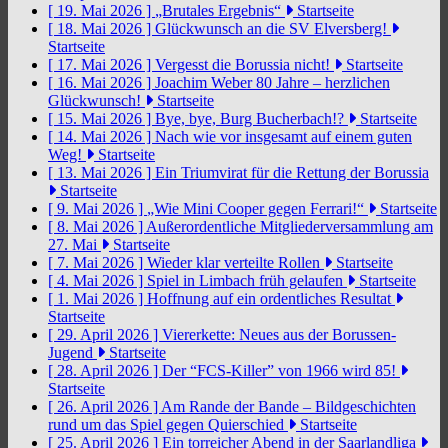
[ 19. Mai 2026 ]
„Brutales Ergebnis“
Startseite
[ 18. Mai 2026 ]
Glückwunsch an die SV Elversberg!
Startseite
[ 17. Mai 2026 ]
Vergesst die Borussia nicht!
Startseite
[ 16. Mai 2026 ]
Joachim Weber 80 Jahre – herzlichen
Glückwunsch!
Startseite
[ 15. Mai 2026 ]
Bye, bye, Burg Bucherbach!?
Startseite
[ 14. Mai 2026 ]
Nach wie vor insgesamt auf einem guten
Weg!
Startseite
[ 13. Mai 2026 ]
Ein Triumvirat für die Rettung der Borussia
Startseite
[ 9. Mai 2026 ]
„Wie Mini Cooper gegen Ferrari!“
Startseite
[ 8. Mai 2026 ]
Außerordentliche Mitgliederversammlung am
27. Mai
Startseite
[ 7. Mai 2026 ]
Wieder klar verteilte Rollen
Startseite
[ 4. Mai 2026 ]
Spiel in Limbach früh gelaufen
Startseite
[ 1. Mai 2026 ]
Hoffnung auf ein ordentliches Resultat
Startseite
[ 29. April 2026 ]
Viererkette: Neues aus der Borussen-
Jugend
Startseite
[ 28. April 2026 ]
Der “FCS-Killer” von 1966 wird 85!
Startseite
[ 26. April 2026 ]
Am Rande der Bande – Bildgeschichten
rund um das Spiel gegen Quierschied
Startseite
[ 25. April 2026 ]
Ein torreicher Abend in der Saarlandliga