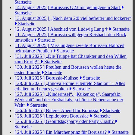
Startseite
[ 4. August 2025 ]
Borussias U23 mit gelungenem Start
Startseite
[ 3. August 2025 ]
„Nach dem 2:0 viel befreiter und lockerer“
Startseite
[ 2. August 2025 ]
Abschied von Ludwig Lang †
Startseite
[ 1. August 2025 ]
Borussia will gegen Reisbach den Bock
umstoßen
Startseite
[ 1. August 2025 ]
Misslungene zweite Borussen-Halbzeit,
heimstarke Preußen
Startseite
[ 31. Juli 2025 ]
„Die Truppe hat Charakter und den Willen
zum Erfolg!“
Startseite
[ 30. Juli 2025 ]
Preußen und Borussen wollen heute die
ersten Punkte
Startseite
[ 29. Juli 2025 ]
Borussia-Kulisse
Startseite
[ 28. Juli 2025 ]
„Innova Home Ellenfeld-Stadion“ – Altes
erhalten und neues gestalten
Startseite
[ 27. Juli 2025 ]
„Kinderinsel“, „Kükenkoje“, Saarpfalz-
Werkstatt“ und der Fußball als „schönste Nebensache der
Welt“
Startseite
[ 26. Juli 2025 ]
Bitterer Abend für Borussia
Startseite
[ 25. Juli 2025 ]
Lepidoptera Borussiae
Startseite
[ 25. Juli 2025 ]
Geburtstagsparty oder Party-Crash?
Startseite
[ 24. Juli 2025 ]
Ein Märchenprinz für Borussia?
Startseite