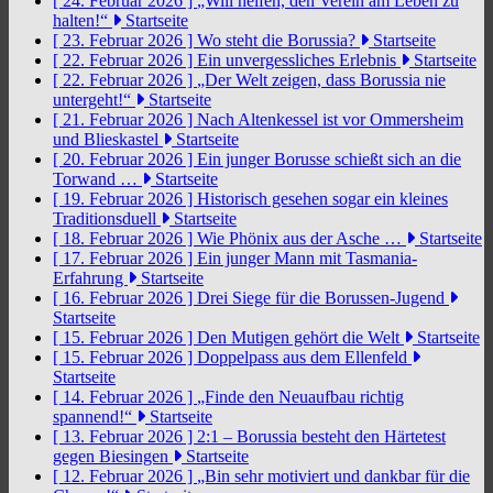
[ 24. Februar 2026 ]
„Will helfen, den Verein am Leben zu
halten!“
Startseite
[ 23. Februar 2026 ]
Wo steht die Borussia?
Startseite
[ 22. Februar 2026 ]
Ein unvergessliches Erlebnis
Startseite
[ 22. Februar 2026 ]
„Der Welt zeigen, dass Borussia nie
untergeht!“
Startseite
[ 21. Februar 2026 ]
Nach Altenkessel ist vor Ommersheim
und Blieskastel
Startseite
[ 20. Februar 2026 ]
Ein junger Borusse schießt sich an die
Torwand …
Startseite
[ 19. Februar 2026 ]
Historisch gesehen sogar ein kleines
Traditionsduell
Startseite
[ 18. Februar 2026 ]
Wie Phönix aus der Asche …
Startseite
[ 17. Februar 2026 ]
Ein junger Mann mit Tasmania-
Erfahrung
Startseite
[ 16. Februar 2026 ]
Drei Siege für die Borussen-Jugend
Startseite
[ 15. Februar 2026 ]
Den Mutigen gehört die Welt
Startseite
[ 15. Februar 2026 ]
Doppelpass aus dem Ellenfeld
Startseite
[ 14. Februar 2026 ]
„Finde den Neuaufbau richtig
spannend!“
Startseite
[ 13. Februar 2026 ]
2:1 – Borussia besteht den Härtetest
gegen Biesingen
Startseite
[ 12. Februar 2026 ]
„Bin sehr motiviert und dankbar für die