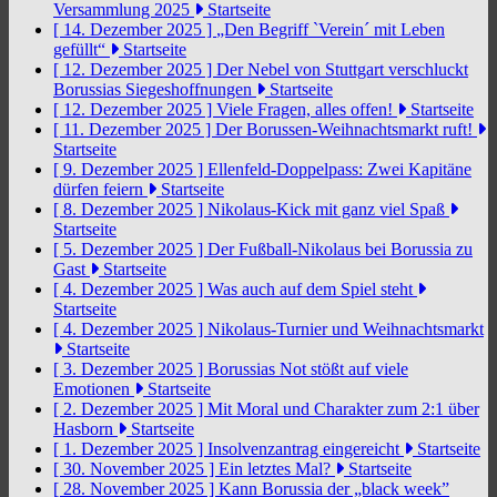
Versammlung 2025
Startseite
[ 14. Dezember 2025 ]
„Den Begriff `Verein´ mit Leben
gefüllt“
Startseite
[ 12. Dezember 2025 ]
Der Nebel von Stuttgart verschluckt
Borussias Siegeshoffnungen
Startseite
[ 12. Dezember 2025 ]
Viele Fragen, alles offen!
Startseite
[ 11. Dezember 2025 ]
Der Borussen-Weihnachtsmarkt ruft!
Startseite
[ 9. Dezember 2025 ]
Ellenfeld-Doppelpass: Zwei Kapitäne
dürfen feiern
Startseite
[ 8. Dezember 2025 ]
Nikolaus-Kick mit ganz viel Spaß
Startseite
[ 5. Dezember 2025 ]
Der Fußball-Nikolaus bei Borussia zu
Gast
Startseite
[ 4. Dezember 2025 ]
Was auch auf dem Spiel steht
Startseite
[ 4. Dezember 2025 ]
Nikolaus-Turnier und Weihnachtsmarkt
Startseite
[ 3. Dezember 2025 ]
Borussias Not stößt auf viele
Emotionen
Startseite
[ 2. Dezember 2025 ]
Mit Moral und Charakter zum 2:1 über
Hasborn
Startseite
[ 1. Dezember 2025 ]
Insolvenzantrag eingereicht
Startseite
[ 30. November 2025 ]
Ein letztes Mal?
Startseite
[ 28. November 2025 ]
Kann Borussia der „black week”