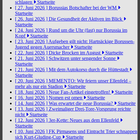
schlagen
Startseite
[ 27. Juni 2026 ]
Borussias Botschafter bei der WM
Startseite
[ 26. Juni 2026 ]
Die Gesundheit der Aktiven im Blick
Startseite
[ 24. Juni 2026 ]
Rund um die Uhr (fast) nur Borussia im
Kopf
Startseite
[ 23. Juni 2026 ]
Aufgeben gilt nicht: Hartnäckige Borussen-
Jugend gegen Auersmacher
Startseite
[ 22. Juni 2026 ]
Dicke Brocken im August
Startseite
[ 21. Juni 2026 ]
Schwitzen unter sengender Sonne
Startseite
[ 21. Juni 2026 ]
Mit dem Autokorso durch die Hüttestadt
Startseite
[ 20. Juni 2026 ]
MEMENTO: Wir feiern unser Ellenfeld –
mehr als nur ein Stadion
Startseite
[ 18. Juni 2026 ]
Neue Fan-Artikel eingetroffen!
Startseite
[ 16. Juni 2026 ]
Nomen est omen
Startseite
[ 14. Juni 2026 ]
Was erwartet die neue Borussia?
Startseite
[ 13. Juni 2026 ]
Zweimaliger Drei-Tore-Vorsprung reichte
nicht
Startseite
[ 12. Juni 2026 ]
3er-Kette: Neues aus dem Ellenfeld
Startseite
[ 10. Juni 2026 ]
FK Pirmasens und Eintracht Trier schnappen
sich Kurt-Gluding-Cup
Startseite