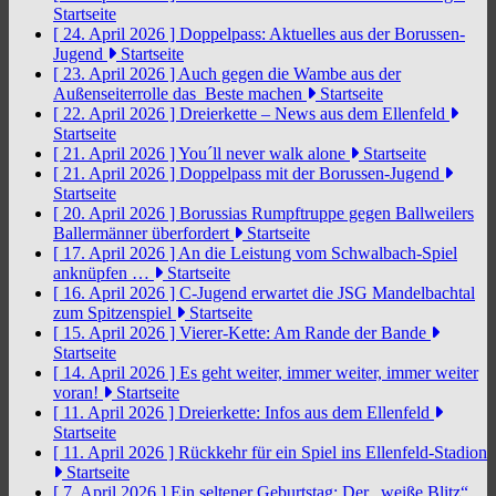
Startseite
[ 24. April 2026 ]
Doppelpass: Aktuelles aus der Borussen-
Jugend
Startseite
[ 23. April 2026 ]
Auch gegen die Wambe aus der
Außenseiterrolle das Beste machen
Startseite
[ 22. April 2026 ]
Dreierkette – News aus dem Ellenfeld
Startseite
[ 21. April 2026 ]
You´ll never walk alone
Startseite
[ 21. April 2026 ]
Doppelpass mit der Borussen-Jugend
Startseite
[ 20. April 2026 ]
Borussias Rumpftruppe gegen Ballweilers
Ballermänner überfordert
Startseite
[ 17. April 2026 ]
An die Leistung vom Schwalbach-Spiel
anknüpfen …
Startseite
[ 16. April 2026 ]
C-Jugend erwartet die JSG Mandelbachtal
zum Spitzenspiel
Startseite
[ 15. April 2026 ]
Vierer-Kette: Am Rande der Bande
Startseite
[ 14. April 2026 ]
Es geht weiter, immer weiter, immer weiter
voran!
Startseite
[ 11. April 2026 ]
Dreierkette: Infos aus dem Ellenfeld
Startseite
[ 11. April 2026 ]
Rückkehr für ein Spiel ins Ellenfeld-Stadion
Startseite
[ 7. April 2026 ]
Ein seltener Geburtstag: Der „weiße Blitz“