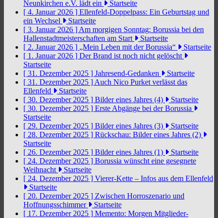
Neunkirchen e.V. lädt ein
Startseite
[ 4. Januar 2026 ]
Ellenfeld-Doppelpass: Ein Geburtstag und
ein Wechsel
Startseite
[ 3. Januar 2026 ]
Am morgigen Sonntag: Borussia bei den
Hallenstadtmeisterschaften am Start
Startseite
[ 2. Januar 2026 ]
„Mein Leben mit der Borussia“
Startseite
[ 1. Januar 2026 ]
Der Brand ist noch nicht gelöscht
Startseite
[ 31. Dezember 2025 ]
Jahresend-Gedanken
Startseite
[ 31. Dezember 2025 ]
Auch Nico Purket verlässt das
Ellenfeld
Startseite
[ 30. Dezember 2025 ]
Bilder eines Jahres (4)
Startseite
[ 30. Dezember 2025 ]
Erste Abgänge bei der Borussia
Startseite
[ 29. Dezember 2025 ]
Bilder eines Jahres (3)
Startseite
[ 28. Dezember 2025 ]
Rückschau: Bilder eines Jahres (2)
Startseite
[ 26. Dezember 2025 ]
Bilder eines Jahres (1)
Startseite
[ 24. Dezember 2025 ]
Borussia wünscht eine gesegnete
Weihnacht
Startseite
[ 24. Dezember 2025 ]
Vierer-Kette – Infos aus dem Ellenfeld
Startseite
[ 20. Dezember 2025 ]
Zwischen Horroszenario und
Hoffnungsschimmer
Startseite
[ 17. Dezember 2025 ]
Memento: Morgen Mitglieder-