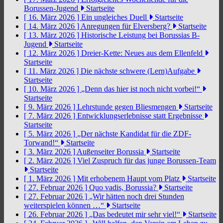
Borussen-Jugend
Startseite
[ 16. März 2026 ]
Ein ungleiches Duell
Startseite
[ 14. März 2026 ]
Anregungen für Elversberg?
Startseite
[ 13. März 2026 ]
Historische Leistung bei Borussias B-
Jugend
Startseite
[ 12. März 2026 ]
Dreier-Kette: Neues aus dem Ellenfeld
Startseite
[ 11. März 2026 ]
Die nächste schwere (Lern)Aufgabe
Startseite
[ 10. März 2026 ]
„Denn das hier ist noch nicht vorbei!“
Startseite
[ 9. März 2026 ]
Lehrstunde gegen Bliesmengen
Startseite
[ 7. März 2026 ]
Entwicklungserlebnisse statt Ergebnisse
Startseite
[ 5. März 2026 ]
„Der nächste Kandidat für die ZDF-
Torwand!“
Startseite
[ 3. März 2026 ]
Außenseiter Borussia
Startseite
[ 2. März 2026 ]
Viel Zuspruch für das junge Borussen-Team
Startseite
[ 1. März 2026 ]
Mit erhobenem Haupt vom Platz
Startseite
[ 27. Februar 2026 ]
Quo vadis, Borussia?
Startseite
[ 27. Februar 2026 ]
„Wir hätten noch drei Stunden
weiterspielen können …“
Startseite
[ 26. Februar 2026 ]
„Das bedeutet mir sehr viel!“
Startseite