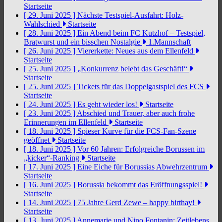
Startseite
[ 29. Juni 2025 ]
Nächste Testspiel-Ausfahrt: Holz-
Wahlschied
Startseite
[ 28. Juni 2025 ]
Ein Abend beim FC Kutzhof – Testspiel,
Bratwurst und ein bisschen Nostalgie
1.Mannschaft
[ 26. Juni 2025 ]
Viererkette: Neues aus dem Ellenfeld
Startseite
[ 25. Juni 2025 ]
„Konkurrenz belebt das Geschäft!“
Startseite
[ 25. Juni 2025 ]
Tickets für das Doppelgastspiel des FCS
Startseite
[ 24. Juni 2025 ]
Es geht wieder los!
Startseite
[ 23. Juni 2025 ]
Abschied und Trauer, aber auch frohe
Erinnerungen im Ellenfeld
Startseite
[ 18. Juni 2025 ]
Spieser Kurve für die FCS-Fan-Szene
geöffnet
Startseite
[ 18. Juni 2025 ]
Vor 60 Jahren: Erfolgreiche Borussen im
„kicker“-Ranking
Startseite
[ 17. Juni 2025 ]
Eine Eiche für Borussias Abwehrzentrum
Startseite
[ 16. Juni 2025 ]
Borussia bekommt das Eröffnungsspiel!
Startseite
[ 14. Juni 2025 ]
75 Jahre Gerd Zewe – happy birthay!
Startseite
[ 13. Juni 2025 ]
Annemarie und Nino Fontanin: Zeitlebens