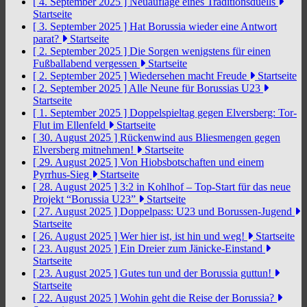
[ 4. September 2025 ]
Neuauflage eines Traditionsduells
Startseite
[ 3. September 2025 ]
Hat Borussia wieder eine Antwort
parat?
Startseite
[ 2. September 2025 ]
Die Sorgen wenigstens für einen
Fußballabend vergessen
Startseite
[ 2. September 2025 ]
Wiedersehen macht Freude
Startseite
[ 2. September 2025 ]
Alle Neune für Borussias U23
Startseite
[ 1. September 2025 ]
Doppelspieltag gegen Elversberg: Tor-
Flut im Ellenfeld
Startseite
[ 30. August 2025 ]
Rückenwind aus Bliesmengen gegen
Elversberg mitnehmen!
Startseite
[ 29. August 2025 ]
Von Hiobsbotschaften und einem
Pyrrhus-Sieg
Startseite
[ 28. August 2025 ]
3:2 in Kohlhof – Top-Start für das neue
Projekt “Borussia U23”
Startseite
[ 27. August 2025 ]
Doppelpass: U23 und Borussen-Jugend
Startseite
[ 26. August 2025 ]
Wer hier ist, ist hin und weg!
Startseite
[ 23. August 2025 ]
Ein Dreier zum Jänicke-Einstand
Startseite
[ 23. August 2025 ]
Gutes tun und der Borussia guttun!
Startseite
[ 22. August 2025 ]
Wohin geht die Reise der Borussia?