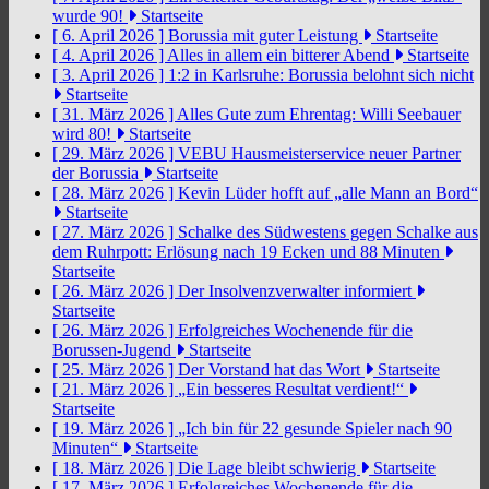
wurde 90!
Startseite
[ 6. April 2026 ]
Borussia mit guter Leistung
Startseite
[ 4. April 2026 ]
Alles in allem ein bitterer Abend
Startseite
[ 3. April 2026 ]
1:2 in Karlsruhe: Borussia belohnt sich nicht
Startseite
[ 31. März 2026 ]
Alles Gute zum Ehrentag: Willi Seebauer
wird 80!
Startseite
[ 29. März 2026 ]
VEBU Hausmeisterservice neuer Partner
der Borussia
Startseite
[ 28. März 2026 ]
Kevin Lüder hofft auf „alle Mann an Bord“
Startseite
[ 27. März 2026 ]
Schalke des Südwestens gegen Schalke aus
dem Ruhrpott: Erlösung nach 19 Ecken und 88 Minuten
Startseite
[ 26. März 2026 ]
Der Insolvenzverwalter informiert
Startseite
[ 26. März 2026 ]
Erfolgreiches Wochenende für die
Borussen-Jugend
Startseite
[ 25. März 2026 ]
Der Vorstand hat das Wort
Startseite
[ 21. März 2026 ]
„Ein besseres Resultat verdient!“
Startseite
[ 19. März 2026 ]
„Ich bin für 22 gesunde Spieler nach 90
Minuten“
Startseite
[ 18. März 2026 ]
Die Lage bleibt schwierig
Startseite
[ 17. März 2026 ]
Erfolgreiches Wochenende für die