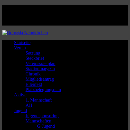
Facebook
Twitter
Instagram
Youtube
Startseite
Verein
Satzung
Steckbrief
Vereinsspielplan
Stadionmagazin
Chronik
Mitgliedsantrag
Ellenfeld
Platzbelegungsplan
Aktive
1. Mannschaft
AH
Jugend
Jugendsponsoring
Mannschaften
G Jugend