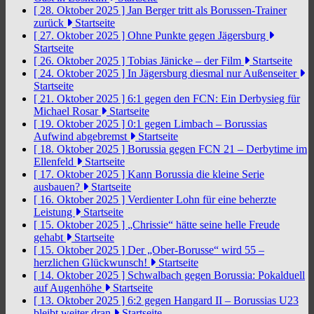
[ 28. Oktober 2025 ]
Jan Berger tritt als Borussen-Trainer
zurück
Startseite
[ 27. Oktober 2025 ]
Ohne Punkte gegen Jägersburg
Startseite
[ 26. Oktober 2025 ]
Tobias Jänicke – der Film
Startseite
[ 24. Oktober 2025 ]
In Jägersburg diesmal nur Außenseiter
Startseite
[ 21. Oktober 2025 ]
6:1 gegen den FCN: Ein Derbysieg für
Michael Rosar
Startseite
[ 19. Oktober 2025 ]
0:1 gegen Limbach – Borussias
Aufwind abgebremst
Startseite
[ 18. Oktober 2025 ]
Borussia gegen FCN 21 – Derbytime im
Ellenfeld
Startseite
[ 17. Oktober 2025 ]
Kann Borussia die kleine Serie
ausbauen?
Startseite
[ 16. Oktober 2025 ]
Verdienter Lohn für eine beherzte
Leistung
Startseite
[ 15. Oktober 2025 ]
„Chrissie“ hätte seine helle Freude
gehabt
Startseite
[ 15. Oktober 2025 ]
Der „Ober-Borusse“ wird 55 –
herzlichen Glückwunsch!
Startseite
[ 14. Oktober 2025 ]
Schwalbach gegen Borussia: Pokalduell
auf Augenhöhe
Startseite
[ 13. Oktober 2025 ]
6:2 gegen Hangard II – Borussias U23
bleibt weiter dran
Startseite