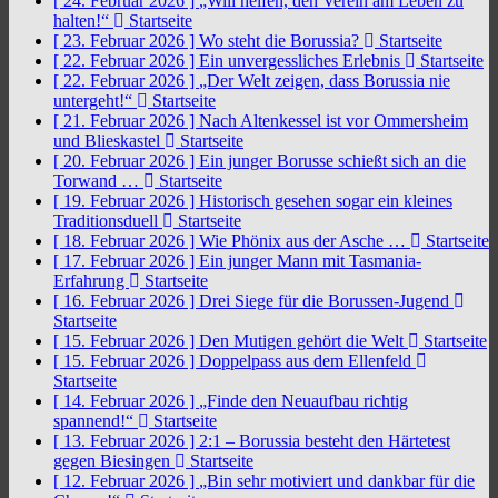
[ 24. Februar 2026 ]
„Will helfen, den Verein am Leben zu
halten!“
Startseite
[ 23. Februar 2026 ]
Wo steht die Borussia?
Startseite
[ 22. Februar 2026 ]
Ein unvergessliches Erlebnis
Startseite
[ 22. Februar 2026 ]
„Der Welt zeigen, dass Borussia nie
untergeht!“
Startseite
[ 21. Februar 2026 ]
Nach Altenkessel ist vor Ommersheim
und Blieskastel
Startseite
[ 20. Februar 2026 ]
Ein junger Borusse schießt sich an die
Torwand …
Startseite
[ 19. Februar 2026 ]
Historisch gesehen sogar ein kleines
Traditionsduell
Startseite
[ 18. Februar 2026 ]
Wie Phönix aus der Asche …
Startseite
[ 17. Februar 2026 ]
Ein junger Mann mit Tasmania-
Erfahrung
Startseite
[ 16. Februar 2026 ]
Drei Siege für die Borussen-Jugend
Startseite
[ 15. Februar 2026 ]
Den Mutigen gehört die Welt
Startseite
[ 15. Februar 2026 ]
Doppelpass aus dem Ellenfeld
Startseite
[ 14. Februar 2026 ]
„Finde den Neuaufbau richtig
spannend!“
Startseite
[ 13. Februar 2026 ]
2:1 – Borussia besteht den Härtetest
gegen Biesingen
Startseite
[ 12. Februar 2026 ]
„Bin sehr motiviert und dankbar für die