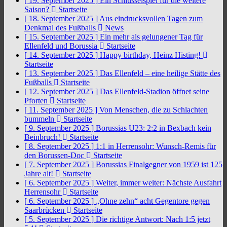
[ 19. September 2025 ]
Ein Schlüsselspiel für die weitere
Saison?
Startseite
[ 18. September 2025 ]
Aus eindrucksvollen Tagen zum
Denkmal des Fußballs
News
[ 15. September 2025 ]
Ein mehr als gelungener Tag für
Ellenfeld und Borussia
Startseite
[ 14. September 2025 ]
Happy birthday, Heinz Histing!
Startseite
[ 13. September 2025 ]
Das Ellenfeld – eine heilige Stätte des
Fußballs
Startseite
[ 12. September 2025 ]
Das Ellenfeld-Stadion öffnet seine
Pforten
Startseite
[ 11. September 2025 ]
Von Menschen, die zu Schlachten
bummeln
Startseite
[ 9. September 2025 ]
Borussias U23: 2:2 in Bexbach kein
Beinbruch!
Startseite
[ 8. September 2025 ]
1:1 in Herrensohr: Wunsch-Remis für
den Borussen-Doc
Startseite
[ 7. September 2025 ]
Borussias Finalgegner von 1959 ist 125
Jahre alt!
Startseite
[ 6. September 2025 ]
Weiter, immer weiter: Nächste Ausfahrt
Herrensohr
Startseite
[ 6. September 2025 ]
„Ohne zehn“ acht Gegentore gegen
Saarbrücken
Startseite
[ 5. September 2025 ]
Die richtige Antwort: Nach 1:5 jetzt