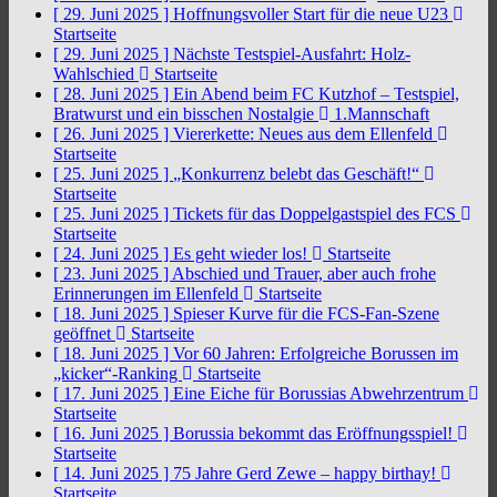
[ 29. Juni 2025 ]
Hoffnungsvoller Start für die neue U23
Startseite
[ 29. Juni 2025 ]
Nächste Testspiel-Ausfahrt: Holz-
Wahlschied
Startseite
[ 28. Juni 2025 ]
Ein Abend beim FC Kutzhof – Testspiel,
Bratwurst und ein bisschen Nostalgie
1.Mannschaft
[ 26. Juni 2025 ]
Viererkette: Neues aus dem Ellenfeld
Startseite
[ 25. Juni 2025 ]
„Konkurrenz belebt das Geschäft!“
Startseite
[ 25. Juni 2025 ]
Tickets für das Doppelgastspiel des FCS
Startseite
[ 24. Juni 2025 ]
Es geht wieder los!
Startseite
[ 23. Juni 2025 ]
Abschied und Trauer, aber auch frohe
Erinnerungen im Ellenfeld
Startseite
[ 18. Juni 2025 ]
Spieser Kurve für die FCS-Fan-Szene
geöffnet
Startseite
[ 18. Juni 2025 ]
Vor 60 Jahren: Erfolgreiche Borussen im
„kicker“-Ranking
Startseite
[ 17. Juni 2025 ]
Eine Eiche für Borussias Abwehrzentrum
Startseite
[ 16. Juni 2025 ]
Borussia bekommt das Eröffnungsspiel!
Startseite
[ 14. Juni 2025 ]
75 Jahre Gerd Zewe – happy birthay!
Startseite