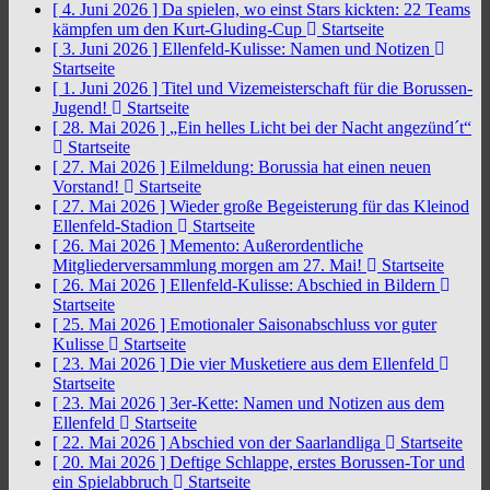
[ 4. Juni 2026 ]
Da spielen, wo einst Stars kickten: 22 Teams
kämpfen um den Kurt-Gluding-Cup
Startseite
[ 3. Juni 2026 ]
Ellenfeld-Kulisse: Namen und Notizen
Startseite
[ 1. Juni 2026 ]
Titel und Vizemeisterschaft für die Borussen-
Jugend!
Startseite
[ 28. Mai 2026 ]
„Ein helles Licht bei der Nacht angezünd´t“
Startseite
[ 27. Mai 2026 ]
Eilmeldung: Borussia hat einen neuen
Vorstand!
Startseite
[ 27. Mai 2026 ]
Wieder große Begeisterung für das Kleinod
Ellenfeld-Stadion
Startseite
[ 26. Mai 2026 ]
Memento: Außerordentliche
Mitgliederversammlung morgen am 27. Mai!
Startseite
[ 26. Mai 2026 ]
Ellenfeld-Kulisse: Abschied in Bildern
Startseite
[ 25. Mai 2026 ]
Emotionaler Saisonabschluss vor guter
Kulisse
Startseite
[ 23. Mai 2026 ]
Die vier Musketiere aus dem Ellenfeld
Startseite
[ 23. Mai 2026 ]
3er-Kette: Namen und Notizen aus dem
Ellenfeld
Startseite
[ 22. Mai 2026 ]
Abschied von der Saarlandliga
Startseite
[ 20. Mai 2026 ]
Deftige Schlappe, erstes Borussen-Tor und
ein Spielabbruch
Startseite