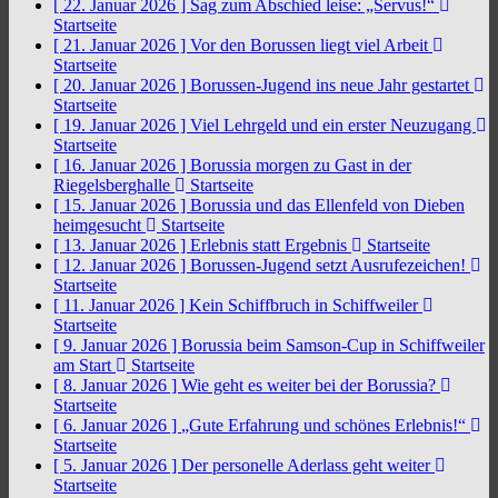
[ 22. Januar 2026 ]
Sag zum Abschied leise: „Servus!“
Startseite
[ 21. Januar 2026 ]
Vor den Borussen liegt viel Arbeit
Startseite
[ 20. Januar 2026 ]
Borussen-Jugend ins neue Jahr gestartet
Startseite
[ 19. Januar 2026 ]
Viel Lehrgeld und ein erster Neuzugang
Startseite
[ 16. Januar 2026 ]
Borussia morgen zu Gast in der
Riegelsberghalle
Startseite
[ 15. Januar 2026 ]
Borussia und das Ellenfeld von Dieben
heimgesucht
Startseite
[ 13. Januar 2026 ]
Erlebnis statt Ergebnis
Startseite
[ 12. Januar 2026 ]
Borussen-Jugend setzt Ausrufezeichen!
Startseite
[ 11. Januar 2026 ]
Kein Schiffbruch in Schiffweiler
Startseite
[ 9. Januar 2026 ]
Borussia beim Samson-Cup in Schiffweiler
am Start
Startseite
[ 8. Januar 2026 ]
Wie geht es weiter bei der Borussia?
Startseite
[ 6. Januar 2026 ]
„Gute Erfahrung und schönes Erlebnis!“
Startseite
[ 5. Januar 2026 ]
Der personelle Aderlass geht weiter
Startseite