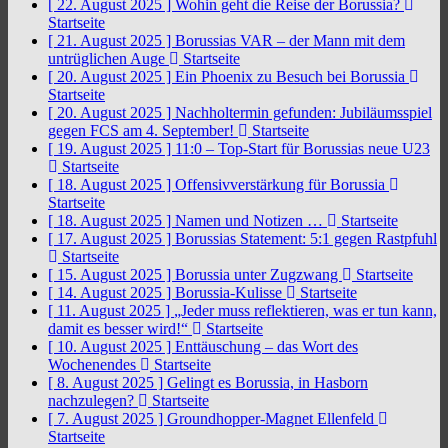
[ 22. August 2025 ]
Wohin geht die Reise der Borussia?
Startseite
[ 21. August 2025 ]
Borussias VAR – der Mann mit dem
untrüglichen Auge
Startseite
[ 20. August 2025 ]
Ein Phoenix zu Besuch bei Borussia
Startseite
[ 20. August 2025 ]
Nachholtermin gefunden: Jubiläumsspiel
gegen FCS am 4. September!
Startseite
[ 19. August 2025 ]
11:0 – Top-Start für Borussias neue U23
Startseite
[ 18. August 2025 ]
Offensivverstärkung für Borussia
Startseite
[ 18. August 2025 ]
Namen und Notizen …
Startseite
[ 17. August 2025 ]
Borussias Statement: 5:1 gegen Rastpfuhl
Startseite
[ 15. August 2025 ]
Borussia unter Zugzwang
Startseite
[ 14. August 2025 ]
Borussia-Kulisse
Startseite
[ 11. August 2025 ]
„Jeder muss reflektieren, was er tun kann,
damit es besser wird!“
Startseite
[ 10. August 2025 ]
Enttäuschung – das Wort des
Wochenendes
Startseite
[ 8. August 2025 ]
Gelingt es Borussia, in Hasborn
nachzulegen?
Startseite
[ 7. August 2025 ]
Groundhopper-Magnet Ellenfeld
Startseite