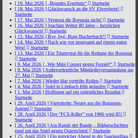
[ 19. Mai 2026 ]
„Brutales Ergebnis“
Startseite
[ 18. Mai 2026 ]
Glückwunsch an die SV Elversberg!
Startseite
[ 17. Mai 2026 ]
Vergesst die Borussia nicht!
Startseite
[ 16. Mai 2026 ]
Joachim Weber 80 Jahre – herzlichen
Glückwunsch!
Startseite
[ 15. Mai 2026 ]
Bye, bye, Burg Bucherbach!?
Startseite
[ 14. Mai 2026 ]
Nach wie vor insgesamt auf einem guten
Weg!
Startseite
[ 13. Mai 2026 ]
Ein Triumvirat für die Rettung der Borussia
Startseite
[ 9. Mai 2026 ]
„Wie Mini Cooper gegen Ferrari!“
Startseite
[ 8. Mai 2026 ]
Außerordentliche Mitgliederversammlung am
27. Mai
Startseite
[ 7. Mai 2026 ]
Wieder klar verteilte Rollen
Startseite
[ 4. Mai 2026 ]
Spiel in Limbach früh gelaufen
Startseite
[ 1. Mai 2026 ]
Hoffnung auf ein ordentliches Resultat
Startseite
[ 29. April 2026 ]
Viererkette: Neues aus der Borussen-
Jugend
Startseite
[ 28. April 2026 ]
Der “FCS-Killer” von 1966 wird 85!
Startseite
[ 26. April 2026 ]
Am Rande der Bande – Bildgeschichten
rund um das Spiel gegen Quierschied
Startseite
[ 25. April 2026 ]
Ein torreicher Abend in der Saarlandliga