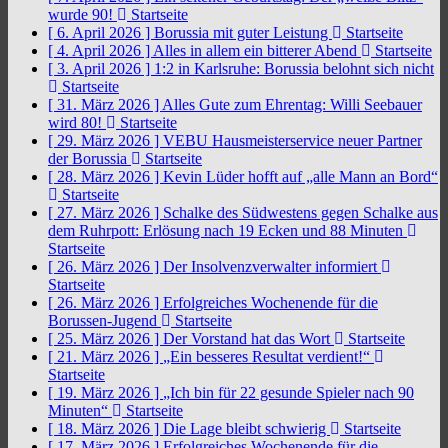
wurde 90!
Startseite
[ 6. April 2026 ]
Borussia mit guter Leistung
Startseite
[ 4. April 2026 ]
Alles in allem ein bitterer Abend
Startseite
[ 3. April 2026 ]
1:2 in Karlsruhe: Borussia belohnt sich nicht
Startseite
[ 31. März 2026 ]
Alles Gute zum Ehrentag: Willi Seebauer
wird 80!
Startseite
[ 29. März 2026 ]
VEBU Hausmeisterservice neuer Partner
der Borussia
Startseite
[ 28. März 2026 ]
Kevin Lüder hofft auf „alle Mann an Bord“
Startseite
[ 27. März 2026 ]
Schalke des Südwestens gegen Schalke aus
dem Ruhrpott: Erlösung nach 19 Ecken und 88 Minuten
Startseite
[ 26. März 2026 ]
Der Insolvenzverwalter informiert
Startseite
[ 26. März 2026 ]
Erfolgreiches Wochenende für die
Borussen-Jugend
Startseite
[ 25. März 2026 ]
Der Vorstand hat das Wort
Startseite
[ 21. März 2026 ]
„Ein besseres Resultat verdient!“
Startseite
[ 19. März 2026 ]
„Ich bin für 22 gesunde Spieler nach 90
Minuten“
Startseite
[ 18. März 2026 ]
Die Lage bleibt schwierig
Startseite
[ 17. März 2026 ]
Erfolgreiches Wochenende für die