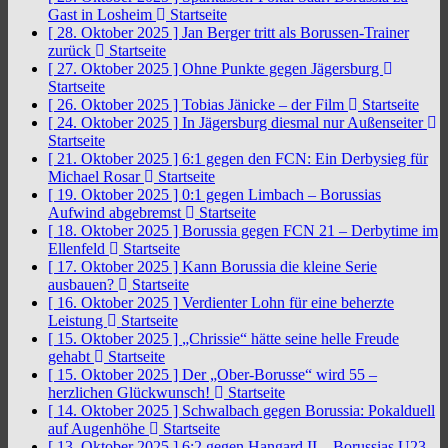
Gast in Losheim
Startseite
[ 28. Oktober 2025 ]
Jan Berger tritt als Borussen-Trainer
zurück
Startseite
[ 27. Oktober 2025 ]
Ohne Punkte gegen Jägersburg
Startseite
[ 26. Oktober 2025 ]
Tobias Jänicke – der Film
Startseite
[ 24. Oktober 2025 ]
In Jägersburg diesmal nur Außenseiter
Startseite
[ 21. Oktober 2025 ]
6:1 gegen den FCN: Ein Derbysieg für
Michael Rosar
Startseite
[ 19. Oktober 2025 ]
0:1 gegen Limbach – Borussias
Aufwind abgebremst
Startseite
[ 18. Oktober 2025 ]
Borussia gegen FCN 21 – Derbytime im
Ellenfeld
Startseite
[ 17. Oktober 2025 ]
Kann Borussia die kleine Serie
ausbauen?
Startseite
[ 16. Oktober 2025 ]
Verdienter Lohn für eine beherzte
Leistung
Startseite
[ 15. Oktober 2025 ]
„Chrissie“ hätte seine helle Freude
gehabt
Startseite
[ 15. Oktober 2025 ]
Der „Ober-Borusse“ wird 55 –
herzlichen Glückwunsch!
Startseite
[ 14. Oktober 2025 ]
Schwalbach gegen Borussia: Pokalduell
auf Augenhöhe
Startseite
[ 13. Oktober 2025 ]
6:2 gegen Hangard II – Borussias U23