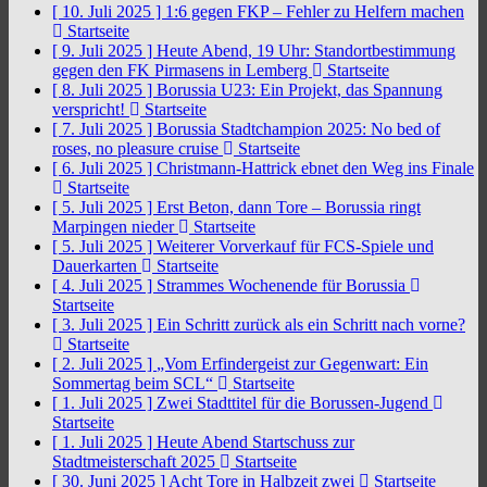
[ 10. Juli 2025 ]
1:6 gegen FKP – Fehler zu Helfern machen
Startseite
[ 9. Juli 2025 ]
Heute Abend, 19 Uhr: Standortbestimmung
gegen den FK Pirmasens in Lemberg
Startseite
[ 8. Juli 2025 ]
Borussia U23: Ein Projekt, das Spannung
verspricht!
Startseite
[ 7. Juli 2025 ]
Borussia Stadtchampion 2025: No bed of
roses, no pleasure cruise
Startseite
[ 6. Juli 2025 ]
Christmann-Hattrick ebnet den Weg ins Finale
Startseite
[ 5. Juli 2025 ]
Erst Beton, dann Tore – Borussia ringt
Marpingen nieder
Startseite
[ 5. Juli 2025 ]
Weiterer Vorverkauf für FCS-Spiele und
Dauerkarten
Startseite
[ 4. Juli 2025 ]
Strammes Wochenende für Borussia
Startseite
[ 3. Juli 2025 ]
Ein Schritt zurück als ein Schritt nach vorne?
Startseite
[ 2. Juli 2025 ]
„Vom Erfindergeist zur Gegenwart: Ein
Sommertag beim SCL“
Startseite
[ 1. Juli 2025 ]
Zwei Stadttitel für die Borussen-Jugend
Startseite
[ 1. Juli 2025 ]
Heute Abend Startschuss zur
Stadtmeisterschaft 2025
Startseite
[ 30. Juni 2025 ]
Acht Tore in Halbzeit zwei
Startseite