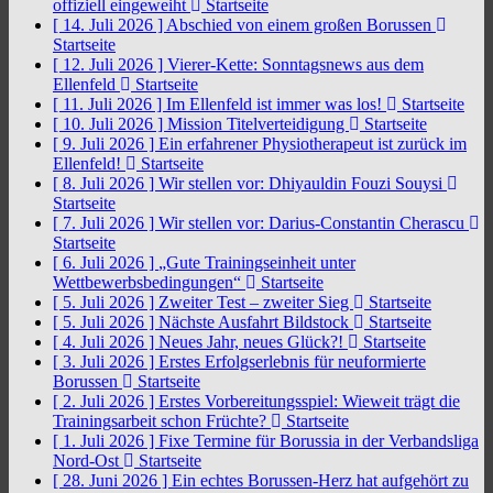
offiziell eingeweiht
Startseite
[ 14. Juli 2026 ]
Abschied von einem großen Borussen
Startseite
[ 12. Juli 2026 ]
Vierer-Kette: Sonntagsnews aus dem
Ellenfeld
Startseite
[ 11. Juli 2026 ]
Im Ellenfeld ist immer was los!
Startseite
[ 10. Juli 2026 ]
Mission Titelverteidigung
Startseite
[ 9. Juli 2026 ]
Ein erfahrener Physiotherapeut ist zurück im
Ellenfeld!
Startseite
[ 8. Juli 2026 ]
Wir stellen vor: Dhiyauldin Fouzi Souysi
Startseite
[ 7. Juli 2026 ]
Wir stellen vor: Darius-Constantin Cherascu
Startseite
[ 6. Juli 2026 ]
„Gute Trainingseinheit unter
Wettbewerbsbedingungen“
Startseite
[ 5. Juli 2026 ]
Zweiter Test – zweiter Sieg
Startseite
[ 5. Juli 2026 ]
Nächste Ausfahrt Bildstock
Startseite
[ 4. Juli 2026 ]
Neues Jahr, neues Glück?!
Startseite
[ 3. Juli 2026 ]
Erstes Erfolgserlebnis für neuformierte
Borussen
Startseite
[ 2. Juli 2026 ]
Erstes Vorbereitungsspiel: Wieweit trägt die
Trainingsarbeit schon Früchte?
Startseite
[ 1. Juli 2026 ]
Fixe Termine für Borussia in der Verbandsliga
Nord-Ost
Startseite
[ 28. Juni 2026 ]
Ein echtes Borussen-Herz hat aufgehört zu