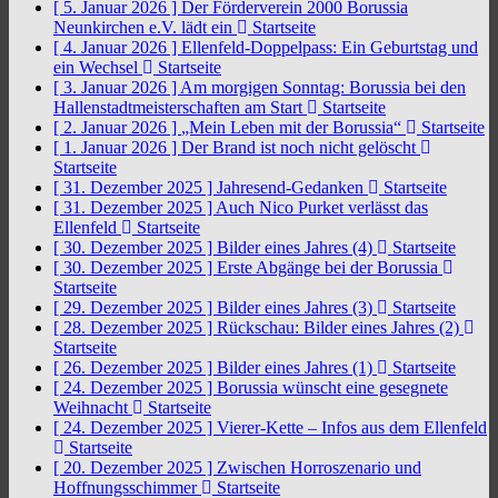
[ 5. Januar 2026 ]
Der Förderverein 2000 Borussia
Neunkirchen e.V. lädt ein
Startseite
[ 4. Januar 2026 ]
Ellenfeld-Doppelpass: Ein Geburtstag und
ein Wechsel
Startseite
[ 3. Januar 2026 ]
Am morgigen Sonntag: Borussia bei den
Hallenstadtmeisterschaften am Start
Startseite
[ 2. Januar 2026 ]
„Mein Leben mit der Borussia“
Startseite
[ 1. Januar 2026 ]
Der Brand ist noch nicht gelöscht
Startseite
[ 31. Dezember 2025 ]
Jahresend-Gedanken
Startseite
[ 31. Dezember 2025 ]
Auch Nico Purket verlässt das
Ellenfeld
Startseite
[ 30. Dezember 2025 ]
Bilder eines Jahres (4)
Startseite
[ 30. Dezember 2025 ]
Erste Abgänge bei der Borussia
Startseite
[ 29. Dezember 2025 ]
Bilder eines Jahres (3)
Startseite
[ 28. Dezember 2025 ]
Rückschau: Bilder eines Jahres (2)
Startseite
[ 26. Dezember 2025 ]
Bilder eines Jahres (1)
Startseite
[ 24. Dezember 2025 ]
Borussia wünscht eine gesegnete
Weihnacht
Startseite
[ 24. Dezember 2025 ]
Vierer-Kette – Infos aus dem Ellenfeld
Startseite
[ 20. Dezember 2025 ]
Zwischen Horroszenario und
Hoffnungsschimmer
Startseite