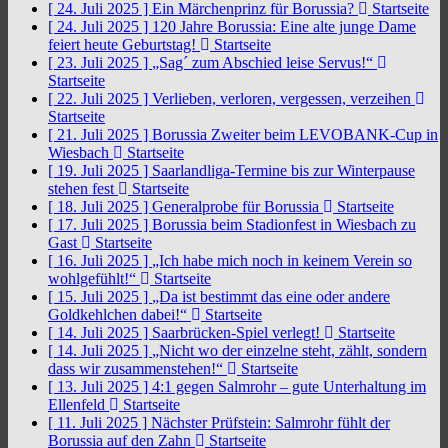
[ 24. Juli 2025 ]
Ein Märchenprinz für Borussia?
Startseite
[ 24. Juli 2025 ]
120 Jahre Borussia: Eine alte junge Dame
feiert heute Geburtstag!
Startseite
[ 23. Juli 2025 ]
„Sag´ zum Abschied leise Servus!“
Startseite
[ 22. Juli 2025 ]
Verlieben, verloren, vergessen, verzeihen
Startseite
[ 21. Juli 2025 ]
Borussia Zweiter beim LEVOBANK-Cup in
Wiesbach
Startseite
[ 19. Juli 2025 ]
Saarlandliga-Termine bis zur Winterpause
stehen fest
Startseite
[ 18. Juli 2025 ]
Generalprobe für Borussia
Startseite
[ 17. Juli 2025 ]
Borussia beim Stadionfest in Wiesbach zu
Gast
Startseite
[ 16. Juli 2025 ]
„Ich habe mich noch in keinem Verein so
wohlgefühlt!“
Startseite
[ 15. Juli 2025 ]
„Da ist bestimmt das eine oder andere
Goldkehlchen dabei!“
Startseite
[ 14. Juli 2025 ]
Saarbrücken-Spiel verlegt!
Startseite
[ 14. Juli 2025 ]
„Nicht wo der einzelne steht, zählt, sondern
dass wir zusammenstehen!“
Startseite
[ 13. Juli 2025 ]
4:1 gegen Salmrohr – gute Unterhaltung im
Ellenfeld
Startseite
[ 11. Juli 2025 ]
Nächster Prüfstein: Salmrohr fühlt der
Borussia auf den Zahn
Startseite