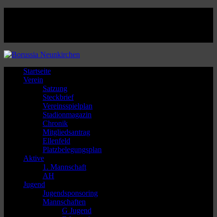
Facebook
Twitter
Instagram
Youtube
Startseite
Verein
Satzung
Steckbrief
Vereinsspielplan
Stadionmagazin
Chronik
Mitgliedsantrag
Ellenfeld
Platzbelegungsplan
Aktive
1. Mannschaft
AH
Jugend
Jugendsponsoring
Mannschaften
G Jugend