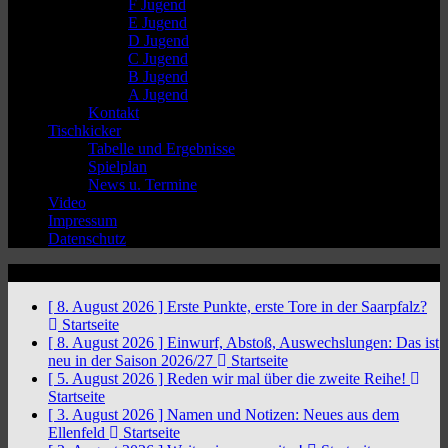
F Jugend
E Jugend
D Jugend
C Jugend
B Jugend
A Jugend
Kontakt
Tischkicker
Tabelle und Ergebnisse
Spielplan
News u. Termine
Video
Impressum
Datenschutz
News Ticker
[ 8. August 2026 ]
Erste Punkte, erste Tore in der Saarpfalz?
Startseite
[ 8. August 2026 ]
Einwurf, Abstoß, Auswechslungen: Das ist
neu in der Saison 2026/27
Startseite
[ 5. August 2026 ]
Reden wir mal über die zweite Reihe!
Startseite
[ 3. August 2026 ]
Namen und Notizen: Neues aus dem
Ellenfeld
Startseite