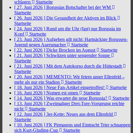
schlagen
Startseite
[ 27. Juni 2026 ]
Borussias Botschafter bei der WM
Startseite
[ 26. Juni 2026 ]
Die Gesundheit der Aktiven im Blick
Startseite
[ 24. Juni 2026 ]
Rund um die Uhr (fast) nur Borussia im
Kopf
Startseite
[ 23. Juni 2026 ]
Aufgeben gilt nicht: Hartnäckige Borussen-
Jugend gegen Auersmacher
Startseite
[ 22. Juni 2026 ]
Dicke Brocken im August
Startseite
[ 21. Juni 2026 ]
Schwitzen unter sengender Sonne
Startseite
[ 21. Juni 2026 ]
Mit dem Autokorso durch die Hüttestadt
Startseite
[ 20. Juni 2026 ]
MEMENTO: Wir feiern unser Ellenfeld –
mehr als nur ein Stadion
Startseite
[ 18. Juni 2026 ]
Neue Fan-Artikel eingetroffen!
Startseite
[ 16. Juni 2026 ]
Nomen est omen
Startseite
[ 14. Juni 2026 ]
Was erwartet die neue Borussia?
Startseite
[ 13. Juni 2026 ]
Zweimaliger Drei-Tore-Vorsprung reichte
nicht
Startseite
[ 12. Juni 2026 ]
3er-Kette: Neues aus dem Ellenfeld
Startseite
[ 10. Juni 2026 ]
FK Pirmasens und Eintracht Trier schnappen
sich Kurt-Gluding-Cup
Startseite