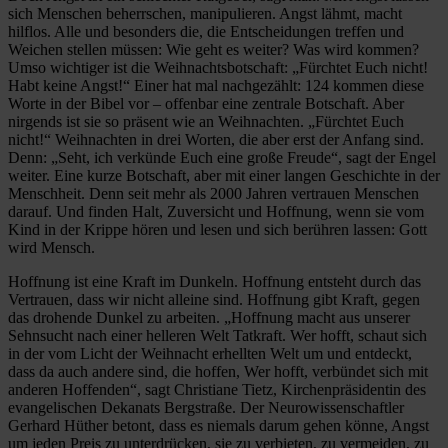
sich Menschen beherrschen, manipulieren. Angst lähmt, macht
hilflos. Alle und besonders die, die Entscheidungen treffen und
Weichen stellen müssen: Wie geht es weiter? Was wird kommen?
Umso wichtiger ist die Weihnachtsbotschaft: „Fürchtet Euch nicht!
Habt keine Angst!“ Einer hat mal nachgezählt: 124 kommen diese
Worte in der Bibel vor – offenbar eine zentrale Botschaft. Aber
nirgends ist sie so präsent wie an Weihnachten. „Fürchtet Euch
nicht!“ Weihnachten in drei Worten, die aber erst der Anfang sind.
Denn: „Seht, ich verkünde Euch eine große Freude“, sagt der Engel
weiter. Eine kurze Botschaft, aber mit einer langen Geschichte in der
Menschheit. Denn seit mehr als 2000 Jahren vertrauen Menschen
darauf. Und finden Halt, Zuversicht und Hoffnung, wenn sie vom
Kind in der Krippe hören und lesen und sich berühren lassen: Gott
wird Mensch.
Hoffnung ist eine Kraft im Dunkeln. Hoffnung entsteht durch das
Vertrauen, dass wir nicht alleine sind. Hoffnung gibt Kraft, gegen
das drohende Dunkel zu arbeiten. „Hoffnung macht aus unserer
Sehnsucht nach einer helleren Welt Tatkraft. Wer hofft, schaut sich
in der vom Licht der Weihnacht erhellten Welt um und entdeckt,
dass da auch andere sind, die hoffen, Wer hofft, verbündet sich mit
anderen Hoffenden“, sagt Christiane Tietz, Kirchenpräsidentin des
evangelischen Dekanats Bergstraße. Der Neurowissenschaftler
Gerhard Hüther betont, dass es niemals darum gehen könne, Angst
um jeden Preis zu unterdrücken, sie zu verbieten, zu vermeiden, zu