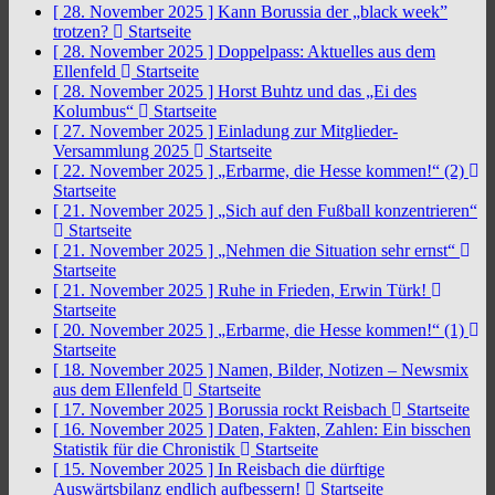
[ 28. November 2025 ]
Kann Borussia der „black week”
trotzen?
Startseite
[ 28. November 2025 ]
Doppelpass: Aktuelles aus dem
Ellenfeld
Startseite
[ 28. November 2025 ]
Horst Buhtz und das „Ei des
Kolumbus“
Startseite
[ 27. November 2025 ]
Einladung zur Mitglieder-
Versammlung 2025
Startseite
[ 22. November 2025 ]
„Erbarme, die Hesse kommen!“ (2)
Startseite
[ 21. November 2025 ]
„Sich auf den Fußball konzentrieren“
Startseite
[ 21. November 2025 ]
„Nehmen die Situation sehr ernst“
Startseite
[ 21. November 2025 ]
Ruhe in Frieden, Erwin Türk!
Startseite
[ 20. November 2025 ]
„Erbarme, die Hesse kommen!“ (1)
Startseite
[ 18. November 2025 ]
Namen, Bilder, Notizen – Newsmix
aus dem Ellenfeld
Startseite
[ 17. November 2025 ]
Borussia rockt Reisbach
Startseite
[ 16. November 2025 ]
Daten, Fakten, Zahlen: Ein bisschen
Statistik für die Chronistik
Startseite
[ 15. November 2025 ]
In Reisbach die dürftige
Auswärtsbilanz endlich aufbessern!
Startseite