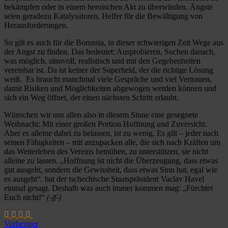
bekämpfen oder in einem heroischen Akt zu überwinden. Ängste
seien geradezu Katalysatoren, Helfer für die Bewältigung von
Herausforderungen.
So gilt es auch für die Borussia, in dieser schwierigen Zeit Wege aus
der Angst zu finden. Das bedeutet: Ausprobieren, Suchen danach,
was möglich, sinnvoll, realistisch und mit den Gegebenheiten
vereinbar ist. Da ist keiner der Superheld, der die richtige Lösung
weiß. Es braucht manchmal viele Gespräche und viel Vertrauen,
damit Risiken und Möglichkeiten abgewogen werden können und
sich ein Weg öffnet, der einen nächsten Schritt erlaubt.
Wünschen wir uns allen also in diesem Sinne eine gesegnete
Weihnacht: Mit einer großen Portion Hoffnung und Zuversicht.
Aber es alleine dabei zu belassen, ist zu wenig. Es gilt – jeder nach
seinen Fähigkeiten – mit anzupacken alle, die sich nach Kräften um
das Weiterleben des Vereins bemühen, zu unterstützen, sie nicht
alleine zu lassen. „Hoffnung ist nicht die Überzeugung, dass etwas
gut ausgeht, sondern die Gewissheit, dass etwas Sinn hat, egal wie
es ausgeht“, hat der tschechische Staatspräsident Vaclav Havel
einmal gesagt. Deshalb was auch immer kommen mag: „Fürchtet
Euch nicht!“
(-jf-)
Vorheriger