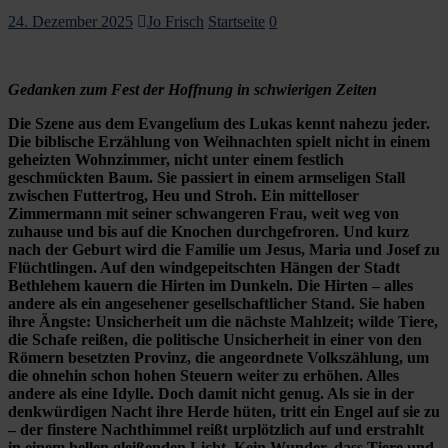
24. Dezember 2025
Jo Frisch
Startseite
0
Gedanken zum Fest der Hoffnung in schwierigen Zeiten
Die Szene aus dem Evangelium des Lukas kennt nahezu jeder.
Die biblische Erzählung von Weihnachten spielt nicht in einem
geheizten Wohnzimmer, nicht unter einem festlich
geschmückten Baum. Sie passiert in einem armseligen Stall
zwischen Futtertrog, Heu und Stroh. Ein mittelloser
Zimmermann mit seiner schwangeren Frau, weit weg von
zuhause und bis auf die Knochen durchgefroren. Und kurz
nach der Geburt wird die Familie um Jesus, Maria und Josef zu
Flüchtlingen. Auf den windgepeitschten Hängen der Stadt
Bethlehem kauern die Hirten im Dunkeln. Die Hirten – alles
andere als ein angesehener gesellschaftlicher Stand. Sie haben
ihre Ängste: Unsicherheit um die nächste Mahlzeit; wilde Tiere,
die Schafe reißen, die politische Unsicherheit in einer von den
Römern besetzten Provinz, die angeordnete Volkszählung, um
die ohnehin schon hohen Steuern weiter zu erhöhen. Alles
andere als eine Idylle. Doch damit nicht genug. Als sie in der
denkwürdigen Nacht ihre Herde hüten, tritt ein Engel auf sie zu
– der finstere Nachthimmel reißt urplötzlich auf und erstrahlt
in einem hellen gleißenden Licht. Kein Wunder, dass Tiere und