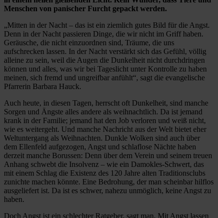
Menschen von panischer Furcht gepackt werden.
„Mitten in der Nacht – das ist ein ziemlich gutes Bild für die Angst.
Denn in der Nacht passieren Dinge, die wir nicht im Griff haben.
Geräusche, die nicht einzuordnen sind, Träume, die uns
aufschrecken lassen. In der Nacht verstärkt sich das Gefühl, völlig
alleine zu sein, weil die Augen die Dunkelheit nicht durchdringen
können und alles, was wir bei Tageslicht unter Kontrolle zu haben
meinen, sich fremd und ungreifbar anfühlt“, sagt die evangelische
Pfarrerin Barbara Hauck.
Auch heute, in diesen Tagen, herrscht oft Dunkelheit, sind manche
Sorgen und Ängste alles andere als weihnachtlich. Da ist jemand
krank in der Familie; jemand hat den Job verloren und weiß nicht,
wie es weitergeht. Und manche Nachricht aus der Welt bietet eher
Weltuntergang als Weihnachten. Dunkle Wolken sind auch über
dem Ellenfeld aufgezogen, Angst und schlaflose Nächte haben
derzeit manche Borussen: Denn über dem Verein und seinem treuen
Anhang schwebt die Insolvenz – wie ein Damokles-Schwert, das
mit einem Schlag die Existenz des 120 Jahre alten Traditionsclubs
zunichte machen könnte. Eine Bedrohung, der man scheinbar hilflos
ausgeliefert ist. Da ist es schwer, nahezu unmöglich, keine Angst zu
haben.
Doch Angst ist ein schlechter Ratgeber, sagt man. Mit Angst lassen