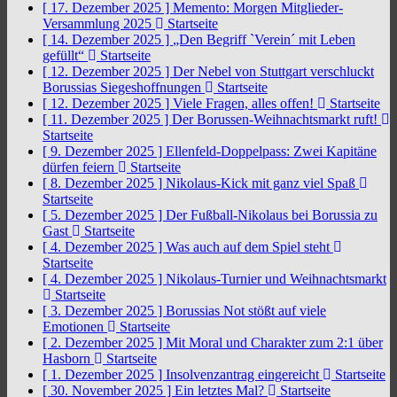
[ 17. Dezember 2025 ]
Memento: Morgen Mitglieder-
Versammlung 2025
Startseite
[ 14. Dezember 2025 ]
„Den Begriff `Verein´ mit Leben
gefüllt“
Startseite
[ 12. Dezember 2025 ]
Der Nebel von Stuttgart verschluckt
Borussias Siegeshoffnungen
Startseite
[ 12. Dezember 2025 ]
Viele Fragen, alles offen!
Startseite
[ 11. Dezember 2025 ]
Der Borussen-Weihnachtsmarkt ruft!
Startseite
[ 9. Dezember 2025 ]
Ellenfeld-Doppelpass: Zwei Kapitäne
dürfen feiern
Startseite
[ 8. Dezember 2025 ]
Nikolaus-Kick mit ganz viel Spaß
Startseite
[ 5. Dezember 2025 ]
Der Fußball-Nikolaus bei Borussia zu
Gast
Startseite
[ 4. Dezember 2025 ]
Was auch auf dem Spiel steht
Startseite
[ 4. Dezember 2025 ]
Nikolaus-Turnier und Weihnachtsmarkt
Startseite
[ 3. Dezember 2025 ]
Borussias Not stößt auf viele
Emotionen
Startseite
[ 2. Dezember 2025 ]
Mit Moral und Charakter zum 2:1 über
Hasborn
Startseite
[ 1. Dezember 2025 ]
Insolvenzantrag eingereicht
Startseite
[ 30. November 2025 ]
Ein letztes Mal?
Startseite