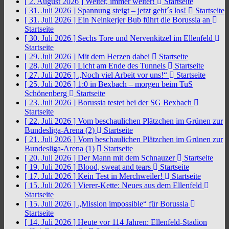
[ 2. August 2026 ]
Weiter, immer weiter!
Startseite
[ 31. Juli 2026 ]
Spannung steigt – jetzt geht´s los!
Startseite
[ 31. Juli 2026 ]
Ein Neinkerjer Bub führt die Borussia an
Startseite
[ 30. Juli 2026 ]
Sechs Tore und Nervenkitzel im Ellenfeld
Startseite
[ 29. Juli 2026 ]
Mit dem Herzen dabei
Startseite
[ 28. Juli 2026 ]
Licht am Ende des Tunnels
Startseite
[ 27. Juli 2026 ]
„Noch viel Arbeit vor uns!“
Startseite
[ 25. Juli 2026 ]
1:0 in Bexbach – morgen beim TuS
Schönenberg
Startseite
[ 23. Juli 2026 ]
Borussia testet bei der SG Bexbach
Startseite
[ 22. Juli 2026 ]
Vom beschaulichen Plätzchen im Grünen zur
Bundesliga-Arena (2)
Startseite
[ 21. Juli 2026 ]
Vom beschaulichen Plätzchen im Grünen zur
Bundesliga-Arena (1)
Startseite
[ 20. Juli 2026 ]
Der Mann mit dem Schnauzer
Startseite
[ 19. Juli 2026 ]
Blood, sweat and tears
Startseite
[ 17. Juli 2026 ]
Kein Test in Merchweiler!
Startseite
[ 15. Juli 2026 ]
Vierer-Kette: Neues aus dem Ellenfeld
Startseite
[ 15. Juli 2026 ]
„Mission impossible“ für Borussia
Startseite
[ 14. Juli 2026 ]
Heute vor 114 Jahren: Ellenfeld-Stadion