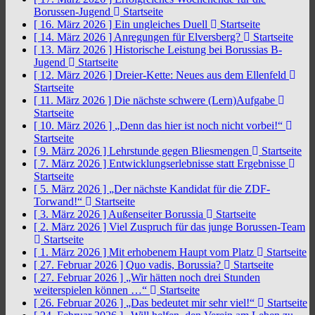
Borussen-Jugend
Startseite
[ 16. März 2026 ]
Ein ungleiches Duell
Startseite
[ 14. März 2026 ]
Anregungen für Elversberg?
Startseite
[ 13. März 2026 ]
Historische Leistung bei Borussias B-
Jugend
Startseite
[ 12. März 2026 ]
Dreier-Kette: Neues aus dem Ellenfeld
Startseite
[ 11. März 2026 ]
Die nächste schwere (Lern)Aufgabe
Startseite
[ 10. März 2026 ]
„Denn das hier ist noch nicht vorbei!“
Startseite
[ 9. März 2026 ]
Lehrstunde gegen Bliesmengen
Startseite
[ 7. März 2026 ]
Entwicklungserlebnisse statt Ergebnisse
Startseite
[ 5. März 2026 ]
„Der nächste Kandidat für die ZDF-
Torwand!“
Startseite
[ 3. März 2026 ]
Außenseiter Borussia
Startseite
[ 2. März 2026 ]
Viel Zuspruch für das junge Borussen-Team
Startseite
[ 1. März 2026 ]
Mit erhobenem Haupt vom Platz
Startseite
[ 27. Februar 2026 ]
Quo vadis, Borussia?
Startseite
[ 27. Februar 2026 ]
„Wir hätten noch drei Stunden
weiterspielen können …“
Startseite
[ 26. Februar 2026 ]
„Das bedeutet mir sehr viel!“
Startseite