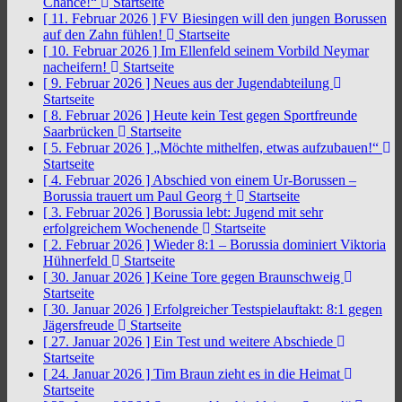
Chance!“
Startseite
[ 11. Februar 2026 ]
FV Biesingen will den jungen Borussen
auf den Zahn fühlen!
Startseite
[ 10. Februar 2026 ]
Im Ellenfeld seinem Vorbild Neymar
nacheifern!
Startseite
[ 9. Februar 2026 ]
Neues aus der Jugendabteilung
Startseite
[ 8. Februar 2026 ]
Heute kein Test gegen Sportfreunde
Saarbrücken
Startseite
[ 5. Februar 2026 ]
„Möchte mithelfen, etwas aufzubauen!“
Startseite
[ 4. Februar 2026 ]
Abschied von einem Ur-Borussen –
Borussia trauert um Paul Georg †
Startseite
[ 3. Februar 2026 ]
Borussia lebt: Jugend mit sehr
erfolgreichem Wochenende
Startseite
[ 2. Februar 2026 ]
Wieder 8:1 – Borussia dominiert Viktoria
Hühnerfeld
Startseite
[ 30. Januar 2026 ]
Keine Tore gegen Braunschweig
Startseite
[ 30. Januar 2026 ]
Erfolgreicher Testspielauftakt: 8:1 gegen
Jägersfreude
Startseite
[ 27. Januar 2026 ]
Ein Test und weitere Abschiede
Startseite
[ 24. Januar 2026 ]
Tim Braun zieht es in die Heimat
Startseite