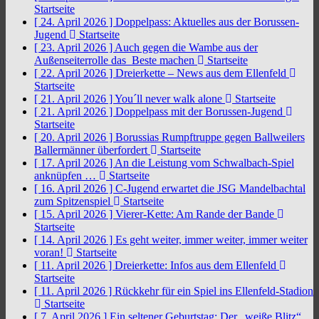
Startseite
[ 24. April 2026 ]
Doppelpass: Aktuelles aus der Borussen-
Jugend
Startseite
[ 23. April 2026 ]
Auch gegen die Wambe aus der
Außenseiterrolle das Beste machen
Startseite
[ 22. April 2026 ]
Dreierkette – News aus dem Ellenfeld
Startseite
[ 21. April 2026 ]
You´ll never walk alone
Startseite
[ 21. April 2026 ]
Doppelpass mit der Borussen-Jugend
Startseite
[ 20. April 2026 ]
Borussias Rumpftruppe gegen Ballweilers
Ballermänner überfordert
Startseite
[ 17. April 2026 ]
An die Leistung vom Schwalbach-Spiel
anknüpfen …
Startseite
[ 16. April 2026 ]
C-Jugend erwartet die JSG Mandelbachtal
zum Spitzenspiel
Startseite
[ 15. April 2026 ]
Vierer-Kette: Am Rande der Bande
Startseite
[ 14. April 2026 ]
Es geht weiter, immer weiter, immer weiter
voran!
Startseite
[ 11. April 2026 ]
Dreierkette: Infos aus dem Ellenfeld
Startseite
[ 11. April 2026 ]
Rückkehr für ein Spiel ins Ellenfeld-Stadion
Startseite
[ 7. April 2026 ]
Ein seltener Geburtstag: Der „weiße Blitz“