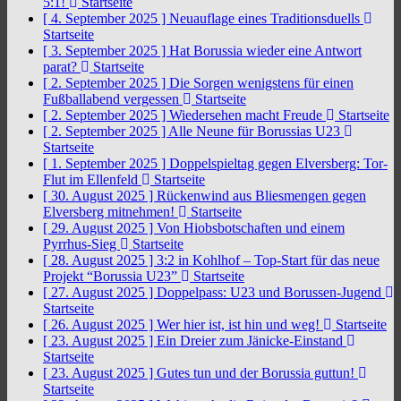
5:1!
Startseite
[ 4. September 2025 ]
Neuauflage eines Traditionsduells
Startseite
[ 3. September 2025 ]
Hat Borussia wieder eine Antwort
parat?
Startseite
[ 2. September 2025 ]
Die Sorgen wenigstens für einen
Fußballabend vergessen
Startseite
[ 2. September 2025 ]
Wiedersehen macht Freude
Startseite
[ 2. September 2025 ]
Alle Neune für Borussias U23
Startseite
[ 1. September 2025 ]
Doppelspieltag gegen Elversberg: Tor-
Flut im Ellenfeld
Startseite
[ 30. August 2025 ]
Rückenwind aus Bliesmengen gegen
Elversberg mitnehmen!
Startseite
[ 29. August 2025 ]
Von Hiobsbotschaften und einem
Pyrrhus-Sieg
Startseite
[ 28. August 2025 ]
3:2 in Kohlhof – Top-Start für das neue
Projekt “Borussia U23”
Startseite
[ 27. August 2025 ]
Doppelpass: U23 und Borussen-Jugend
Startseite
[ 26. August 2025 ]
Wer hier ist, ist hin und weg!
Startseite
[ 23. August 2025 ]
Ein Dreier zum Jänicke-Einstand
Startseite
[ 23. August 2025 ]
Gutes tun und der Borussia guttun!
Startseite