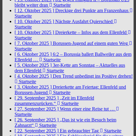
bleibt weiter dran
Startseite
[ 12. Oktober 2025 ]
Dreckige drei Punkte am Franzenhaus
Startseite
[ 10. Oktober 2025 ]
Nächste Ausfahrt Quierschied
Startseite
[ 10. Oktober 2025 ]
Dreierkette – Infos aus dem Ellenfeld
Startseite
[ 7. Oktober 2025 ]
Borussen-Jugend auf einem guten Weg
Startseite
[ 6. Oktober 2025 ]
6:2 – Borussia ballert Ballweiler aus dem
Ellenfeld …
Startseite
[ 5. Oktober 2025 ]
3er-Kette am Sonntag – Aktuelles aus
dem Ellenfeld
Startseite
[ 4. Oktober 2025 ]
Den Trend unbedingt ins Positive drehen!
Startseite
[ 3. Oktober 2025 ]
Dreierkette am Feiertag: Ellenfeld und
Borussen-Jugend
Startseite
[ 29. September 2025 ]
„Zeit im Ellenfeld
zusammenzurücken.“
Startseite
[ 27. September 2025 ]
Wenn einer eine Reise tut …
Startseite
[ 26. September 2025 ]
„Das ist wie ein Besuch beim
Zahnarzt“
Startseite
[ 22. September 2025 ]
Ein gebrauchter Tag
Startseite