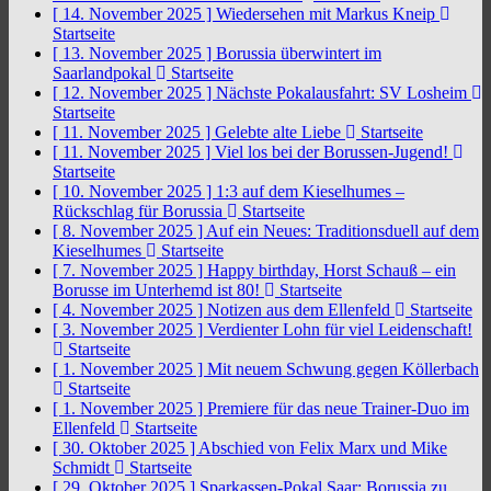
[ 14. November 2025 ]
Wiedersehen mit Markus Kneip
Startseite
[ 13. November 2025 ]
Borussia überwintert im
Saarlandpokal
Startseite
[ 12. November 2025 ]
Nächste Pokalausfahrt: SV Losheim
Startseite
[ 11. November 2025 ]
Gelebte alte Liebe
Startseite
[ 11. November 2025 ]
Viel los bei der Borussen-Jugend!
Startseite
[ 10. November 2025 ]
1:3 auf dem Kieselhumes –
Rückschlag für Borussia
Startseite
[ 8. November 2025 ]
Auf ein Neues: Traditionsduell auf dem
Kieselhumes
Startseite
[ 7. November 2025 ]
Happy birthday, Horst Schauß – ein
Borusse im Unterhemd ist 80!
Startseite
[ 4. November 2025 ]
Notizen aus dem Ellenfeld
Startseite
[ 3. November 2025 ]
Verdienter Lohn für viel Leidenschaft!
Startseite
[ 1. November 2025 ]
Mit neuem Schwung gegen Köllerbach
Startseite
[ 1. November 2025 ]
Premiere für das neue Trainer-Duo im
Ellenfeld
Startseite
[ 30. Oktober 2025 ]
Abschied von Felix Marx und Mike
Schmidt
Startseite
[ 29. Oktober 2025 ]
Sparkassen-Pokal Saar: Borussia zu