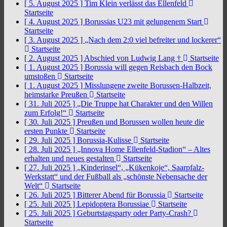
[ 5. August 2025 ]
Tim Klein verlässt das Ellenfeld
Startseite
[ 4. August 2025 ]
Borussias U23 mit gelungenem Start
Startseite
[ 3. August 2025 ]
„Nach dem 2:0 viel befreiter und lockerer“
Startseite
[ 2. August 2025 ]
Abschied von Ludwig Lang †
Startseite
[ 1. August 2025 ]
Borussia will gegen Reisbach den Bock
umstoßen
Startseite
[ 1. August 2025 ]
Misslungene zweite Borussen-Halbzeit,
heimstarke Preußen
Startseite
[ 31. Juli 2025 ]
„Die Truppe hat Charakter und den Willen
zum Erfolg!“
Startseite
[ 30. Juli 2025 ]
Preußen und Borussen wollen heute die
ersten Punkte
Startseite
[ 29. Juli 2025 ]
Borussia-Kulisse
Startseite
[ 28. Juli 2025 ]
„Innova Home Ellenfeld-Stadion“ – Altes
erhalten und neues gestalten
Startseite
[ 27. Juli 2025 ]
„Kinderinsel“, „Kükenkoje“, Saarpfalz-
Werkstatt“ und der Fußball als „schönste Nebensache der
Welt“
Startseite
[ 26. Juli 2025 ]
Bitterer Abend für Borussia
Startseite
[ 25. Juli 2025 ]
Lepidoptera Borussiae
Startseite
[ 25. Juli 2025 ]
Geburtstagsparty oder Party-Crash?
Startseite