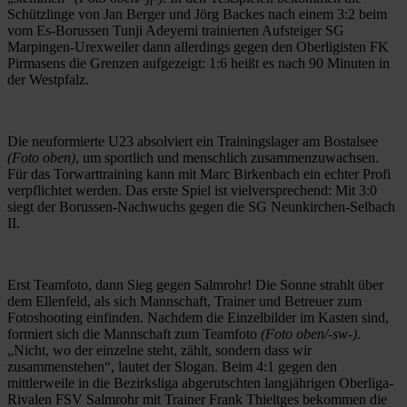
Schützlinge von Jan Berger und Jörg Backes nach einem 3:2 beim
vom Es-Borussen Tunji Adeyemi trainierten Aufsteiger SG
Marpingen-Urexweiler dann allerdings gegen den Oberligisten FK
Pirmasens die Grenzen aufgezeigt: 1:6 heißt es nach 90 Minuten in
der Westpfalz.
Die neuformierte U23 absolviert ein Trainingslager am Bostalsee
(Foto oben)
, um sportlich und menschlich zusammenzuwachsen.
Für das Torwarttraining kann mit Marc Birkenbach ein echter Profi
verpflichtet werden. Das erste Spiel ist vielversprechend: Mit 3:0
siegt der Borussen-Nachwuchs gegen die SG Neunkirchen-Selbach
II.
Erst Teamfoto, dann Sieg gegen Salmrohr! Die Sonne strahlt über
dem Ellenfeld, als sich Mannschaft, Trainer und Betreuer zum
Fotoshooting einfinden. Nachdem die Einzelbilder im Kasten sind,
formiert sich die Mannschaft zum Teamfoto
(Foto oben/-sw-)
.
„Nicht, wo der einzelne steht, zählt, sondern dass wir
zusammenstehen“, lautet der Slogan. Beim 4:1 gegen den
mittlerweile in die Bezirksliga abgerutschten langjährigen Oberliga-
Rivalen FSV Salmrohr mit Trainer Frank Thieltges bekommen die