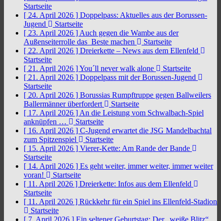
Startseite
[ 24. April 2026 ]
Doppelpass: Aktuelles aus der Borussen-
Jugend
Startseite
[ 23. April 2026 ]
Auch gegen die Wambe aus der
Außenseiterrolle das Beste machen
Startseite
[ 22. April 2026 ]
Dreierkette – News aus dem Ellenfeld
Startseite
[ 21. April 2026 ]
You´ll never walk alone
Startseite
[ 21. April 2026 ]
Doppelpass mit der Borussen-Jugend
Startseite
[ 20. April 2026 ]
Borussias Rumpftruppe gegen Ballweilers
Ballermänner überfordert
Startseite
[ 17. April 2026 ]
An die Leistung vom Schwalbach-Spiel
anknüpfen …
Startseite
[ 16. April 2026 ]
C-Jugend erwartet die JSG Mandelbachtal
zum Spitzenspiel
Startseite
[ 15. April 2026 ]
Vierer-Kette: Am Rande der Bande
Startseite
[ 14. April 2026 ]
Es geht weiter, immer weiter, immer weiter
voran!
Startseite
[ 11. April 2026 ]
Dreierkette: Infos aus dem Ellenfeld
Startseite
[ 11. April 2026 ]
Rückkehr für ein Spiel ins Ellenfeld-Stadion
Startseite
[ 7. April 2026 ]
Ein seltener Geburtstag: Der „weiße Blitz“