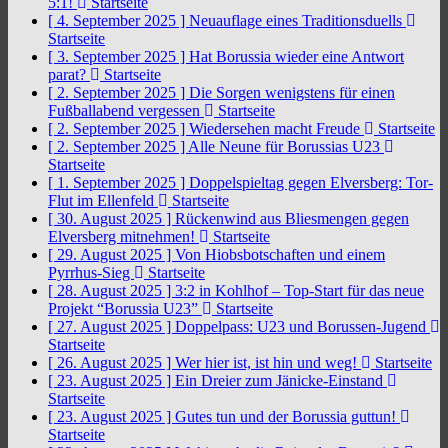
5:1!
Startseite
[ 4. September 2025 ]
Neuauflage eines Traditionsduells
Startseite
[ 3. September 2025 ]
Hat Borussia wieder eine Antwort
parat?
Startseite
[ 2. September 2025 ]
Die Sorgen wenigstens für einen
Fußballabend vergessen
Startseite
[ 2. September 2025 ]
Wiedersehen macht Freude
Startseite
[ 2. September 2025 ]
Alle Neune für Borussias U23
Startseite
[ 1. September 2025 ]
Doppelspieltag gegen Elversberg: Tor-
Flut im Ellenfeld
Startseite
[ 30. August 2025 ]
Rückenwind aus Bliesmengen gegen
Elversberg mitnehmen!
Startseite
[ 29. August 2025 ]
Von Hiobsbotschaften und einem
Pyrrhus-Sieg
Startseite
[ 28. August 2025 ]
3:2 in Kohlhof – Top-Start für das neue
Projekt “Borussia U23”
Startseite
[ 27. August 2025 ]
Doppelpass: U23 und Borussen-Jugend
Startseite
[ 26. August 2025 ]
Wer hier ist, ist hin und weg!
Startseite
[ 23. August 2025 ]
Ein Dreier zum Jänicke-Einstand
Startseite
[ 23. August 2025 ]
Gutes tun und der Borussia guttun!
Startseite