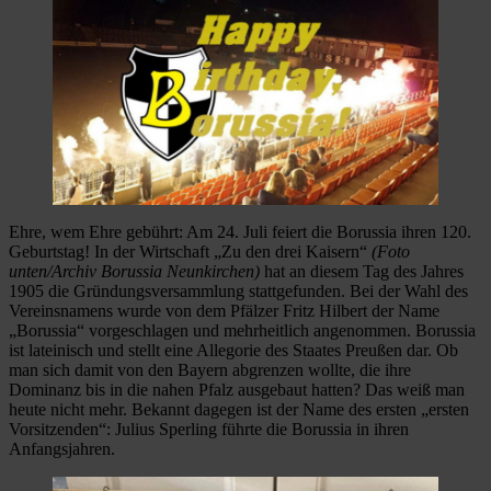
Ehre, wem Ehre gebührt: Am 24. Juli feiert die Borussia ihren 120.
Geburtstag! In der Wirtschaft „Zu den drei Kaisern“
(Foto
unten/Archiv Borussia Neunkirchen)
hat an diesem Tag des Jahres
1905 die Gründungsversammlung stattgefunden. Bei der Wahl des
Vereinsnamens wurde von dem Pfälzer Fritz Hilbert der Name
„Borussia“ vorgeschlagen und mehrheitlich angenommen. Borussia
ist lateinisch und stellt eine Allegorie des Staates Preußen dar. Ob
man sich damit von den Bayern abgrenzen wollte, die ihre
Dominanz bis in die nahen Pfalz ausgebaut hatten? Das weiß man
heute nicht mehr. Bekannt dagegen ist der Name des ersten „ersten
Vorsitzenden“: Julius Sperling führte die Borussia in ihren
Anfangsjahren.