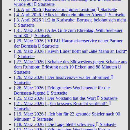
wurde 90!
Startseite
[ 6. April 2026 ]
Borussia mit guter Leistung
Startseite
[ 4. April 2026 ]
Alles in allem ein bitterer Abend
Startseite
[ 3. April 2026 ]
1:2 in Karlsruhe: Borussia belohnt sich nicht
Startseite
[ 31. März 2026 ]
Alles Gute zum Ehrentag: Willi Seebauer
wird 80!
Startseite
[ 29. März 2026 ]
VEBU Hausmeisterservice neuer Partner
der Borussia
Startseite
[ 28. März 2026 ]
Kevin Lüder hofft auf „alle Mann an Bord“
Startseite
[ 27. März 2026 ]
Schalke des Südwestens gegen Schalke aus
dem Ruhrpott: Erlösung nach 19 Ecken und 88 Minuten
Startseite
[ 26. März 2026 ]
Der Insolvenzverwalter informiert
Startseite
[ 26. März 2026 ]
Erfolgreiches Wochenende für die
Borussen-Jugend
Startseite
[ 25. März 2026 ]
Der Vorstand hat das Wort
Startseite
[ 21. März 2026 ]
„Ein besseres Resultat verdient!“
Startseite
[ 19. März 2026 ]
„Ich bin für 22 gesunde Spieler nach 90
Minuten“
Startseite
[ 18. März 2026 ]
Die Lage bleibt schwierig
Startseite
[ 17. März 2026 ]
Erfolgreiches Wochenende für die