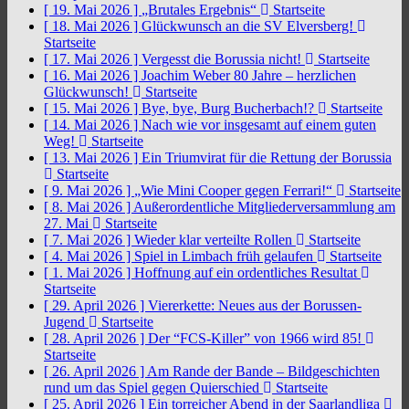
[ 19. Mai 2026 ]
„Brutales Ergebnis“
Startseite
[ 18. Mai 2026 ]
Glückwunsch an die SV Elversberg!
Startseite
[ 17. Mai 2026 ]
Vergesst die Borussia nicht!
Startseite
[ 16. Mai 2026 ]
Joachim Weber 80 Jahre – herzlichen
Glückwunsch!
Startseite
[ 15. Mai 2026 ]
Bye, bye, Burg Bucherbach!?
Startseite
[ 14. Mai 2026 ]
Nach wie vor insgesamt auf einem guten
Weg!
Startseite
[ 13. Mai 2026 ]
Ein Triumvirat für die Rettung der Borussia
Startseite
[ 9. Mai 2026 ]
„Wie Mini Cooper gegen Ferrari!“
Startseite
[ 8. Mai 2026 ]
Außerordentliche Mitgliederversammlung am
27. Mai
Startseite
[ 7. Mai 2026 ]
Wieder klar verteilte Rollen
Startseite
[ 4. Mai 2026 ]
Spiel in Limbach früh gelaufen
Startseite
[ 1. Mai 2026 ]
Hoffnung auf ein ordentliches Resultat
Startseite
[ 29. April 2026 ]
Viererkette: Neues aus der Borussen-
Jugend
Startseite
[ 28. April 2026 ]
Der “FCS-Killer” von 1966 wird 85!
Startseite
[ 26. April 2026 ]
Am Rande der Bande – Bildgeschichten
rund um das Spiel gegen Quierschied
Startseite
[ 25. April 2026 ]
Ein torreicher Abend in der Saarlandliga