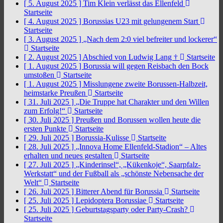
[ 5. August 2025 ]
Tim Klein verlässt das Ellenfeld
Startseite
[ 4. August 2025 ]
Borussias U23 mit gelungenem Start
Startseite
[ 3. August 2025 ]
„Nach dem 2:0 viel befreiter und lockerer“
Startseite
[ 2. August 2025 ]
Abschied von Ludwig Lang †
Startseite
[ 1. August 2025 ]
Borussia will gegen Reisbach den Bock
umstoßen
Startseite
[ 1. August 2025 ]
Misslungene zweite Borussen-Halbzeit,
heimstarke Preußen
Startseite
[ 31. Juli 2025 ]
„Die Truppe hat Charakter und den Willen
zum Erfolg!“
Startseite
[ 30. Juli 2025 ]
Preußen und Borussen wollen heute die
ersten Punkte
Startseite
[ 29. Juli 2025 ]
Borussia-Kulisse
Startseite
[ 28. Juli 2025 ]
„Innova Home Ellenfeld-Stadion“ – Altes
erhalten und neues gestalten
Startseite
[ 27. Juli 2025 ]
„Kinderinsel“, „Kükenkoje“, Saarpfalz-
Werkstatt“ und der Fußball als „schönste Nebensache der
Welt“
Startseite
[ 26. Juli 2025 ]
Bitterer Abend für Borussia
Startseite
[ 25. Juli 2025 ]
Lepidoptera Borussiae
Startseite
[ 25. Juli 2025 ]
Geburtstagsparty oder Party-Crash?
Startseite