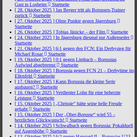
Gast in Losheim
Startseite
[ 28. Oktober 2025 ]
Jan Berger tritt als Borussen-Trainer
zurück
Startseite
[ 27. Oktober 2025 ]
Ohne Punkte gegen Jägersburg
Startseite
[ 26. Oktober 2025 ]
Tobias Jänicke – der Film
Startseite
[ 24. Oktober 2025 ]
In Jägersburg diesmal nur Außenseiter
Startseite
[ 21. Oktober 2025 ]
6:1 gegen den FCN: Ein Derbysieg für
Michael Rosar
Startseite
[ 19. Oktober 2025 ]
0:1 gegen Limbach – Borussias
Aufwind abgebremst
Startseite
[ 18. Oktober 2025 ]
Borussia gegen FCN 21 – Derbytime im
Ellenfeld
Startseite
[ 17. Oktober 2025 ]
Kann Borussia die kleine Serie
ausbauen?
Startseite
[ 16. Oktober 2025 ]
Verdienter Lohn für eine beherzte
Leistung
Startseite
[ 15. Oktober 2025 ]
„Chrissie“ hätte seine helle Freude
gehabt
Startseite
[ 15. Oktober 2025 ]
Der „Ober-Borusse“ wird 55 –
herzlichen Glückwunsch!
Startseite
[ 14. Oktober 2025 ]
Schwalbach gegen Borussia: Pokalduell
auf Augenhöhe
Startseite
[ 13. Oktober 2025 ]
6:2 gegen Hangard II – Borussias U23