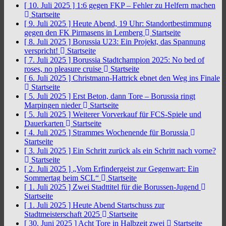
[ 10. Juli 2025 ]
1:6 gegen FKP – Fehler zu Helfern machen
Startseite
[ 9. Juli 2025 ]
Heute Abend, 19 Uhr: Standortbestimmung
gegen den FK Pirmasens in Lemberg
Startseite
[ 8. Juli 2025 ]
Borussia U23: Ein Projekt, das Spannung
verspricht!
Startseite
[ 7. Juli 2025 ]
Borussia Stadtchampion 2025: No bed of
roses, no pleasure cruise
Startseite
[ 6. Juli 2025 ]
Christmann-Hattrick ebnet den Weg ins Finale
Startseite
[ 5. Juli 2025 ]
Erst Beton, dann Tore – Borussia ringt
Marpingen nieder
Startseite
[ 5. Juli 2025 ]
Weiterer Vorverkauf für FCS-Spiele und
Dauerkarten
Startseite
[ 4. Juli 2025 ]
Strammes Wochenende für Borussia
Startseite
[ 3. Juli 2025 ]
Ein Schritt zurück als ein Schritt nach vorne?
Startseite
[ 2. Juli 2025 ]
„Vom Erfindergeist zur Gegenwart: Ein
Sommertag beim SCL“
Startseite
[ 1. Juli 2025 ]
Zwei Stadttitel für die Borussen-Jugend
Startseite
[ 1. Juli 2025 ]
Heute Abend Startschuss zur
Stadtmeisterschaft 2025
Startseite
[ 30. Juni 2025 ]
Acht Tore in Halbzeit zwei
Startseite