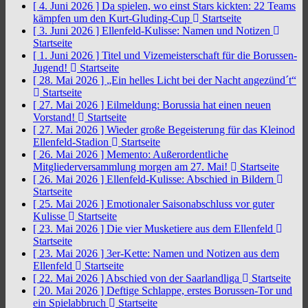
[ 4. Juni 2026 ]
Da spielen, wo einst Stars kickten: 22 Teams
kämpfen um den Kurt-Gluding-Cup
Startseite
[ 3. Juni 2026 ]
Ellenfeld-Kulisse: Namen und Notizen
Startseite
[ 1. Juni 2026 ]
Titel und Vizemeisterschaft für die Borussen-
Jugend!
Startseite
[ 28. Mai 2026 ]
„Ein helles Licht bei der Nacht angezünd´t“
Startseite
[ 27. Mai 2026 ]
Eilmeldung: Borussia hat einen neuen
Vorstand!
Startseite
[ 27. Mai 2026 ]
Wieder große Begeisterung für das Kleinod
Ellenfeld-Stadion
Startseite
[ 26. Mai 2026 ]
Memento: Außerordentliche
Mitgliederversammlung morgen am 27. Mai!
Startseite
[ 26. Mai 2026 ]
Ellenfeld-Kulisse: Abschied in Bildern
Startseite
[ 25. Mai 2026 ]
Emotionaler Saisonabschluss vor guter
Kulisse
Startseite
[ 23. Mai 2026 ]
Die vier Musketiere aus dem Ellenfeld
Startseite
[ 23. Mai 2026 ]
3er-Kette: Namen und Notizen aus dem
Ellenfeld
Startseite
[ 22. Mai 2026 ]
Abschied von der Saarlandliga
Startseite
[ 20. Mai 2026 ]
Deftige Schlappe, erstes Borussen-Tor und
ein Spielabbruch
Startseite