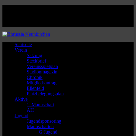
Facebook
Twitter
Instagram
Youtube
Startseite
Verein
Satzung
Steckbrief
Vereinsspielplan
Stadionmagazin
Chronik
Mitgliedsantrag
Ellenfeld
Platzbelegungsplan
Aktive
1. Mannschaft
AH
Jugend
Jugendsponsoring
Mannschaften
G Jugend