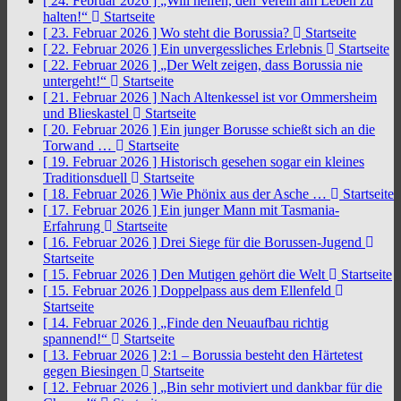
[ 24. Februar 2026 ]
„Will helfen, den Verein am Leben zu
halten!“
Startseite
[ 23. Februar 2026 ]
Wo steht die Borussia?
Startseite
[ 22. Februar 2026 ]
Ein unvergessliches Erlebnis
Startseite
[ 22. Februar 2026 ]
„Der Welt zeigen, dass Borussia nie
untergeht!“
Startseite
[ 21. Februar 2026 ]
Nach Altenkessel ist vor Ommersheim
und Blieskastel
Startseite
[ 20. Februar 2026 ]
Ein junger Borusse schießt sich an die
Torwand …
Startseite
[ 19. Februar 2026 ]
Historisch gesehen sogar ein kleines
Traditionsduell
Startseite
[ 18. Februar 2026 ]
Wie Phönix aus der Asche …
Startseite
[ 17. Februar 2026 ]
Ein junger Mann mit Tasmania-
Erfahrung
Startseite
[ 16. Februar 2026 ]
Drei Siege für die Borussen-Jugend
Startseite
[ 15. Februar 2026 ]
Den Mutigen gehört die Welt
Startseite
[ 15. Februar 2026 ]
Doppelpass aus dem Ellenfeld
Startseite
[ 14. Februar 2026 ]
„Finde den Neuaufbau richtig
spannend!“
Startseite
[ 13. Februar 2026 ]
2:1 – Borussia besteht den Härtetest
gegen Biesingen
Startseite
[ 12. Februar 2026 ]
„Bin sehr motiviert und dankbar für die