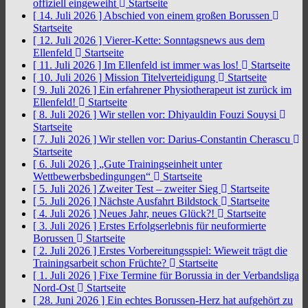
offiziell eingeweiht
Startseite
[ 14. Juli 2026 ]
Abschied von einem großen Borussen
Startseite
[ 12. Juli 2026 ]
Vierer-Kette: Sonntagsnews aus dem
Ellenfeld
Startseite
[ 11. Juli 2026 ]
Im Ellenfeld ist immer was los!
Startseite
[ 10. Juli 2026 ]
Mission Titelverteidigung
Startseite
[ 9. Juli 2026 ]
Ein erfahrener Physiotherapeut ist zurück im
Ellenfeld!
Startseite
[ 8. Juli 2026 ]
Wir stellen vor: Dhiyauldin Fouzi Souysi
Startseite
[ 7. Juli 2026 ]
Wir stellen vor: Darius-Constantin Cherascu
Startseite
[ 6. Juli 2026 ]
„Gute Trainingseinheit unter
Wettbewerbsbedingungen“
Startseite
[ 5. Juli 2026 ]
Zweiter Test – zweiter Sieg
Startseite
[ 5. Juli 2026 ]
Nächste Ausfahrt Bildstock
Startseite
[ 4. Juli 2026 ]
Neues Jahr, neues Glück?!
Startseite
[ 3. Juli 2026 ]
Erstes Erfolgserlebnis für neuformierte
Borussen
Startseite
[ 2. Juli 2026 ]
Erstes Vorbereitungsspiel: Wieweit trägt die
Trainingsarbeit schon Früchte?
Startseite
[ 1. Juli 2026 ]
Fixe Termine für Borussia in der Verbandsliga
Nord-Ost
Startseite
[ 28. Juni 2026 ]
Ein echtes Borussen-Herz hat aufgehört zu