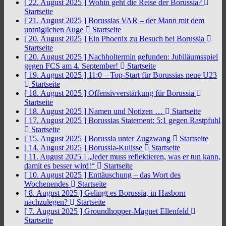
[ 22. August 2025 ]
Wohin geht die Reise der Borussia?
Startseite
[ 21. August 2025 ]
Borussias VAR – der Mann mit dem
untrüglichen Auge
Startseite
[ 20. August 2025 ]
Ein Phoenix zu Besuch bei Borussia
Startseite
[ 20. August 2025 ]
Nachholtermin gefunden: Jubiläumsspiel
gegen FCS am 4. September!
Startseite
[ 19. August 2025 ]
11:0 – Top-Start für Borussias neue U23
Startseite
[ 18. August 2025 ]
Offensivverstärkung für Borussia
Startseite
[ 18. August 2025 ]
Namen und Notizen …
Startseite
[ 17. August 2025 ]
Borussias Statement: 5:1 gegen Rastpfuhl
Startseite
[ 15. August 2025 ]
Borussia unter Zugzwang
Startseite
[ 14. August 2025 ]
Borussia-Kulisse
Startseite
[ 11. August 2025 ]
„Jeder muss reflektieren, was er tun kann,
damit es besser wird!“
Startseite
[ 10. August 2025 ]
Enttäuschung – das Wort des
Wochenendes
Startseite
[ 8. August 2025 ]
Gelingt es Borussia, in Hasborn
nachzulegen?
Startseite
[ 7. August 2025 ]
Groundhopper-Magnet Ellenfeld
Startseite