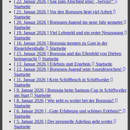
[ 22. Januar 2026 ]
Sag zum Abschied leise: „Servus!“
Startseite
[ 21. Januar 2026 ]
Vor den Borussen liegt viel Arbeit
Startseite
[ 20. Januar 2026 ]
Borussen-Jugend ins neue Jahr gestartet
Startseite
[ 19. Januar 2026 ]
Viel Lehrgeld und ein erster Neuzugang
Startseite
[ 16. Januar 2026 ]
Borussia morgen zu Gast in der
Riegelsberghalle
Startseite
[ 15. Januar 2026 ]
Borussia und das Ellenfeld von Dieben
heimgesucht
Startseite
[ 13. Januar 2026 ]
Erlebnis statt Ergebnis
Startseite
[ 12. Januar 2026 ]
Borussen-Jugend setzt Ausrufezeichen!
Startseite
[ 11. Januar 2026 ]
Kein Schiffbruch in Schiffweiler
Startseite
[ 9. Januar 2026 ]
Borussia beim Samson-Cup in Schiffweiler
am Start
Startseite
[ 8. Januar 2026 ]
Wie geht es weiter bei der Borussia?
Startseite
[ 6. Januar 2026 ]
„Gute Erfahrung und schönes Erlebnis!“
Startseite
[ 5. Januar 2026 ]
Der personelle Aderlass geht weiter
Startseite