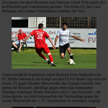
Zuschauer von ihren Borussen (mit Dilowan Günel /
Foto unten,-jf-
)
im Ellenfeld gute Unterhaltung geboten. Tim Klein (2), Jan Luca
Rebmann und Lennart Niederländer schießen die Tore.
Unterschiedliche Ergebnisse erzielt Borussia beim Stadionfest des
FC Hertha Wiesbach. Im Kampf um den LEVO-Bank-Cup wird mit
einem 3:0 gegen Preußen Merchweiler das Endspiel erreicht, hier
ziehen die Borussen allerdings gegen einen klar dominanten
Oberliga-Aufsteiger Hertha Wiesbach mit 2:7 den Kürzeren – die
Generalprobe vor dem Saisonauftakt der Saarlandliga gegen die
zweite Mannschaft des 1. FC Saarbrücken ist ordentlich vergeigt.