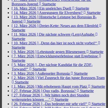
Borussen-Jugend
Startseite
[ 16. März 2026 ]
Ein ungleiches Duell
Startseite
[ 14. März 2026 ]
Anregungen für Elversberg?
Startseite
[ 13. März 2026 ]
Historische Leistung bei Borussias B-
Jugend
Startseite
[ 12. März 2026 ]
Dreier-Kette: Neues aus dem Ellenfeld
Startseite
[ 11. März 2026 ]
Die nächste schwere (Lern)Aufgabe
Startseite
[ 10. März 2026 ]
„Denn das hier ist noch nicht vorbei!“
Startseite
[ 9. März 2026 ]
Lehrstunde gegen Bliesmengen
Startseite
[ 7. März 2026 ]
Entwicklungserlebnisse statt Ergebnisse
Startseite
[ 5. März 2026 ]
„Der nächste Kandidat für die ZDF-
Torwand!“
Startseite
[ 3. März 2026 ]
Außenseiter Borussia
Startseite
[ 2. März 2026 ]
Viel Zuspruch für das junge Borussen-Team
Startseite
[ 1. März 2026 ]
Mit erhobenem Haupt vom Platz
Startseite
[ 27. Februar 2026 ]
Quo vadis, Borussia?
Startseite
[ 27. Februar 2026 ]
„Wir hätten noch drei Stunden
weiterspielen können …“
Startseite
[ 26. Februar 2026 ]
„Das bedeutet mir sehr viel!“
Startseite