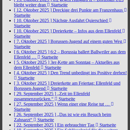
bleibt weiter dran
Startseite
[ 12. Oktober 2025 ]
Dreckige drei Punkte am Franzenhaus
Startseite
[ 10. Oktober 2025 ]
Nächste Ausfahrt Quierschied
Startseite
[ 10. Oktober 2025 ]
Dreierkette – Infos aus dem Ellenfeld
Startseite
[ 7. Oktober 2025 ]
Borussen-Jugend auf einem guten Weg
Startseite
[ 6. Oktober 2025 ]
6:2 – Borussia ballert Ballweiler aus dem
Ellenfeld …
Startseite
[ 5. Oktober 2025 ]
3er-Kette am Sonntag – Aktuelles aus
dem Ellenfeld
Startseite
[ 4. Oktober 2025 ]
Den Trend unbedingt ins Positive drehen!
Startseite
[ 3. Oktober 2025 ]
Dreierkette am Feiertag: Ellenfeld und
Borussen-Jugend
Startseite
[ 29. September 2025 ]
„Zeit im Ellenfeld
zusammenzurücken.“
Startseite
[ 27. September 2025 ]
Wenn einer eine Reise tut …
Startseite
[ 26. September 2025 ]
„Das ist wie ein Besuch beim
Zahnarzt“
Startseite
[ 22. September 2025 ]
Ein gebrauchter Tag
Startseite