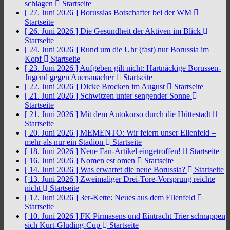
schlagen
Startseite
[ 27. Juni 2026 ]
Borussias Botschafter bei der WM
Startseite
[ 26. Juni 2026 ]
Die Gesundheit der Aktiven im Blick
Startseite
[ 24. Juni 2026 ]
Rund um die Uhr (fast) nur Borussia im
Kopf
Startseite
[ 23. Juni 2026 ]
Aufgeben gilt nicht: Hartnäckige Borussen-
Jugend gegen Auersmacher
Startseite
[ 22. Juni 2026 ]
Dicke Brocken im August
Startseite
[ 21. Juni 2026 ]
Schwitzen unter sengender Sonne
Startseite
[ 21. Juni 2026 ]
Mit dem Autokorso durch die Hüttestadt
Startseite
[ 20. Juni 2026 ]
MEMENTO: Wir feiern unser Ellenfeld –
mehr als nur ein Stadion
Startseite
[ 18. Juni 2026 ]
Neue Fan-Artikel eingetroffen!
Startseite
[ 16. Juni 2026 ]
Nomen est omen
Startseite
[ 14. Juni 2026 ]
Was erwartet die neue Borussia?
Startseite
[ 13. Juni 2026 ]
Zweimaliger Drei-Tore-Vorsprung reichte
nicht
Startseite
[ 12. Juni 2026 ]
3er-Kette: Neues aus dem Ellenfeld
Startseite
[ 10. Juni 2026 ]
FK Pirmasens und Eintracht Trier schnappen
sich Kurt-Gluding-Cup
Startseite