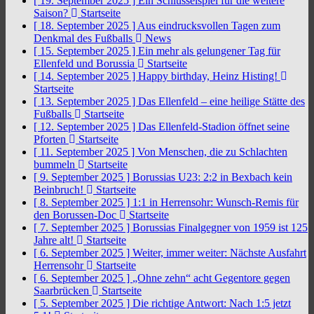
[ 19. September 2025 ]
Ein Schlüsselspiel für die weitere
Saison?
Startseite
[ 18. September 2025 ]
Aus eindrucksvollen Tagen zum
Denkmal des Fußballs
News
[ 15. September 2025 ]
Ein mehr als gelungener Tag für
Ellenfeld und Borussia
Startseite
[ 14. September 2025 ]
Happy birthday, Heinz Histing!
Startseite
[ 13. September 2025 ]
Das Ellenfeld – eine heilige Stätte des
Fußballs
Startseite
[ 12. September 2025 ]
Das Ellenfeld-Stadion öffnet seine
Pforten
Startseite
[ 11. September 2025 ]
Von Menschen, die zu Schlachten
bummeln
Startseite
[ 9. September 2025 ]
Borussias U23: 2:2 in Bexbach kein
Beinbruch!
Startseite
[ 8. September 2025 ]
1:1 in Herrensohr: Wunsch-Remis für
den Borussen-Doc
Startseite
[ 7. September 2025 ]
Borussias Finalgegner von 1959 ist 125
Jahre alt!
Startseite
[ 6. September 2025 ]
Weiter, immer weiter: Nächste Ausfahrt
Herrensohr
Startseite
[ 6. September 2025 ]
„Ohne zehn“ acht Gegentore gegen
Saarbrücken
Startseite
[ 5. September 2025 ]
Die richtige Antwort: Nach 1:5 jetzt