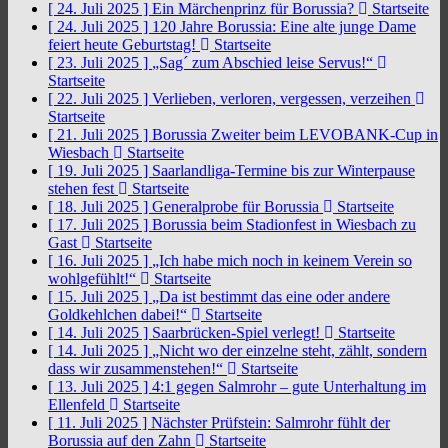
[ 24. Juli 2025 ]
Ein Märchenprinz für Borussia?
Startseite
[ 24. Juli 2025 ]
120 Jahre Borussia: Eine alte junge Dame
feiert heute Geburtstag!
Startseite
[ 23. Juli 2025 ]
„Sag´ zum Abschied leise Servus!“
Startseite
[ 22. Juli 2025 ]
Verlieben, verloren, vergessen, verzeihen
Startseite
[ 21. Juli 2025 ]
Borussia Zweiter beim LEVOBANK-Cup in
Wiesbach
Startseite
[ 19. Juli 2025 ]
Saarlandliga-Termine bis zur Winterpause
stehen fest
Startseite
[ 18. Juli 2025 ]
Generalprobe für Borussia
Startseite
[ 17. Juli 2025 ]
Borussia beim Stadionfest in Wiesbach zu
Gast
Startseite
[ 16. Juli 2025 ]
„Ich habe mich noch in keinem Verein so
wohlgefühlt!“
Startseite
[ 15. Juli 2025 ]
„Da ist bestimmt das eine oder andere
Goldkehlchen dabei!“
Startseite
[ 14. Juli 2025 ]
Saarbrücken-Spiel verlegt!
Startseite
[ 14. Juli 2025 ]
„Nicht wo der einzelne steht, zählt, sondern
dass wir zusammenstehen!“
Startseite
[ 13. Juli 2025 ]
4:1 gegen Salmrohr – gute Unterhaltung im
Ellenfeld
Startseite
[ 11. Juli 2025 ]
Nächster Prüfstein: Salmrohr fühlt der
Borussia auf den Zahn
Startseite