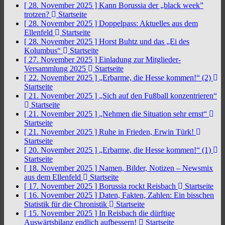
[ 28. November 2025 ]
Kann Borussia der „black week”
trotzen?
Startseite
[ 28. November 2025 ]
Doppelpass: Aktuelles aus dem
Ellenfeld
Startseite
[ 28. November 2025 ]
Horst Buhtz und das „Ei des
Kolumbus“
Startseite
[ 27. November 2025 ]
Einladung zur Mitglieder-
Versammlung 2025
Startseite
[ 22. November 2025 ]
„Erbarme, die Hesse kommen!“ (2)
Startseite
[ 21. November 2025 ]
„Sich auf den Fußball konzentrieren“
Startseite
[ 21. November 2025 ]
„Nehmen die Situation sehr ernst“
Startseite
[ 21. November 2025 ]
Ruhe in Frieden, Erwin Türk!
Startseite
[ 20. November 2025 ]
„Erbarme, die Hesse kommen!“ (1)
Startseite
[ 18. November 2025 ]
Namen, Bilder, Notizen – Newsmix
aus dem Ellenfeld
Startseite
[ 17. November 2025 ]
Borussia rockt Reisbach
Startseite
[ 16. November 2025 ]
Daten, Fakten, Zahlen: Ein bisschen
Statistik für die Chronistik
Startseite
[ 15. November 2025 ]
In Reisbach die dürftige
Auswärtsbilanz endlich aufbessern!
Startseite