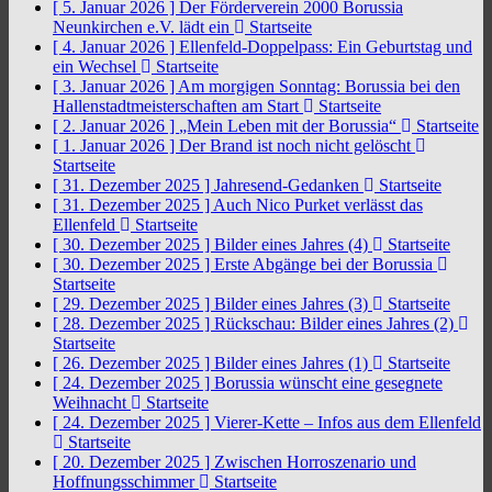
[ 5. Januar 2026 ]
Der Förderverein 2000 Borussia
Neunkirchen e.V. lädt ein
Startseite
[ 4. Januar 2026 ]
Ellenfeld-Doppelpass: Ein Geburtstag und
ein Wechsel
Startseite
[ 3. Januar 2026 ]
Am morgigen Sonntag: Borussia bei den
Hallenstadtmeisterschaften am Start
Startseite
[ 2. Januar 2026 ]
„Mein Leben mit der Borussia“
Startseite
[ 1. Januar 2026 ]
Der Brand ist noch nicht gelöscht
Startseite
[ 31. Dezember 2025 ]
Jahresend-Gedanken
Startseite
[ 31. Dezember 2025 ]
Auch Nico Purket verlässt das
Ellenfeld
Startseite
[ 30. Dezember 2025 ]
Bilder eines Jahres (4)
Startseite
[ 30. Dezember 2025 ]
Erste Abgänge bei der Borussia
Startseite
[ 29. Dezember 2025 ]
Bilder eines Jahres (3)
Startseite
[ 28. Dezember 2025 ]
Rückschau: Bilder eines Jahres (2)
Startseite
[ 26. Dezember 2025 ]
Bilder eines Jahres (1)
Startseite
[ 24. Dezember 2025 ]
Borussia wünscht eine gesegnete
Weihnacht
Startseite
[ 24. Dezember 2025 ]
Vierer-Kette – Infos aus dem Ellenfeld
Startseite
[ 20. Dezember 2025 ]
Zwischen Horroszenario und
Hoffnungsschimmer
Startseite