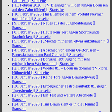
Chance!“
Startseite
[ 11. Februar 2026 ]
FV Biesingen will den jungen Borussen
auf den Zahn fühlen!
Startseite
[ 10. Februar 2026 ]
Im Ellenfeld seinem Vorbild Neymar
nacheifern!
Startseite
[ 9. Februar 2026 ]
Neues aus der Jugendabteilung
Startseite
[ 8. Februar 2026 ]
Heute kein Test gegen Sportfreunde
Saarbrücken
Startseite
[ 5. Februar 2026 ]
„Möchte mithelfen, etwas aufzubauen!“
Startseite
[ 4. Februar 2026 ]
Abschied von einem Ur-Borussen –
Borussia trauert um Paul Georg †
Startseite
[ 3. Februar 2026 ]
Borussia lebt: Jugend mit sehr
erfolgreichem Wochenende
Startseite
[ 2. Februar 2026 ]
Wieder 8:1 – Borussia dominiert Viktoria
Hühnerfeld
Startseite
[ 30. Januar 2026 ]
Keine Tore gegen Braunschweig
Startseite
[ 30. Januar 2026 ]
Erfolgreicher Testspielauftakt: 8:1 gegen
Jägersfreude
Startseite
[ 27. Januar 2026 ]
Ein Test und weitere Abschiede
Startseite
[ 24. Januar 2026 ]
Tim Braun zieht es in die Heimat
Startseite