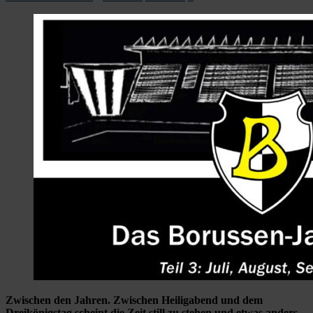
Zwischen den Jahren. Zwischen Heiligabend und dem
Dreikönigstag scheint die Zeit still zu stehen und etwas anders