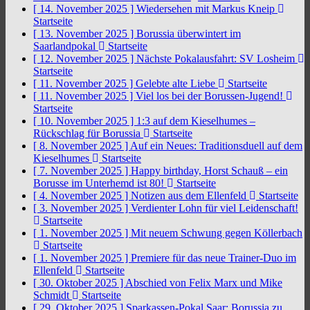
[ 14. November 2025 ]
Wiedersehen mit Markus Kneip
Startseite
[ 13. November 2025 ]
Borussia überwintert im
Saarlandpokal
Startseite
[ 12. November 2025 ]
Nächste Pokalausfahrt: SV Losheim
Startseite
[ 11. November 2025 ]
Gelebte alte Liebe
Startseite
[ 11. November 2025 ]
Viel los bei der Borussen-Jugend!
Startseite
[ 10. November 2025 ]
1:3 auf dem Kieselhumes –
Rückschlag für Borussia
Startseite
[ 8. November 2025 ]
Auf ein Neues: Traditionsduell auf dem
Kieselhumes
Startseite
[ 7. November 2025 ]
Happy birthday, Horst Schauß – ein
Borusse im Unterhemd ist 80!
Startseite
[ 4. November 2025 ]
Notizen aus dem Ellenfeld
Startseite
[ 3. November 2025 ]
Verdienter Lohn für viel Leidenschaft!
Startseite
[ 1. November 2025 ]
Mit neuem Schwung gegen Köllerbach
Startseite
[ 1. November 2025 ]
Premiere für das neue Trainer-Duo im
Ellenfeld
Startseite
[ 30. Oktober 2025 ]
Abschied von Felix Marx und Mike
Schmidt
Startseite
[ 29. Oktober 2025 ]
Sparkassen-Pokal Saar: Borussia zu