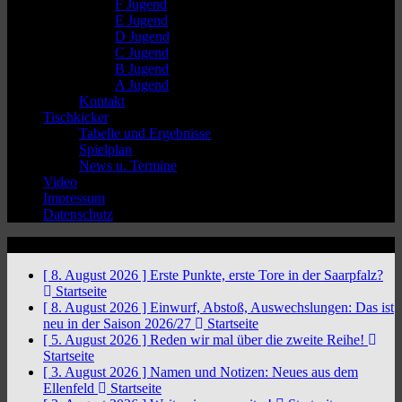
F Jugend
E Jugend
D Jugend
C Jugend
B Jugend
A Jugend
Kontakt
Tischkicker
Tabelle und Ergebnisse
Spielplan
News u. Termine
Video
Impressum
Datenschutz
News Ticker
[ 8. August 2026 ]
Erste Punkte, erste Tore in der Saarpfalz?
Startseite
[ 8. August 2026 ]
Einwurf, Abstoß, Auswechslungen: Das ist
neu in der Saison 2026/27
Startseite
[ 5. August 2026 ]
Reden wir mal über die zweite Reihe!
Startseite
[ 3. August 2026 ]
Namen und Notizen: Neues aus dem
Ellenfeld
Startseite