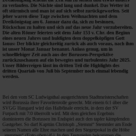
zu verlaufen. Die Nächte sind lang und dunkel. Das Wetter ist
oft stürmisch und man ist auf sich selbst zurückgeworfen. Seit
jeher waren diese Tage zwischen Weihnachten und dem
Dreikönigstag am 6. Januar dazu da, sich zu besinnen,
Rückschau zu halten und sich auf das neue Jahr vorzubereiten.
Die alten Römer feierten seit dem Jahr 153 v. Chr. den Beginn
eines neuen Jahres und huldigten dem doppelköpfigen Gott
Ianus: Der blickte gleichzeitig zurück als auch voraus, nach ihm
ist unser Monat Januar benannt. Anlass genug, um in
schnelllebiger Zeit auch aus der Borussen-Perspektive
zurückzuschauen auf ein bewegtes und turbulentes Jahr 2025.
Unser Bilderreigen lässt im dritten Teil die Highlights des
dritten Quartals von Juli bis September noch einmal lebendig
werden.
Bei den vom SC Ludwigsthal ausgerichteten Stadtmeisterschaften
wird Borussia ihrer Favoritenrolle gerecht. Mit einem 6:1 über die
SVGG Hangard wird das Halbfinale erreicht, in dem der SV
Furpach mit 7:0 überrollt wird. Mit dem gleichen Ergebnis
dominieren die Borussen im Endspiel auch den tapfer kämpfenden
Gastgeber. So darf Kapitän Christoph „Stemmi“ Stemmler am Ende
seinem Namen alle Ehre machen und den Siegerpokal in die Höhe
„stemmen“
(Foto oben/-jf-)
. In den Testspielen bekommen die