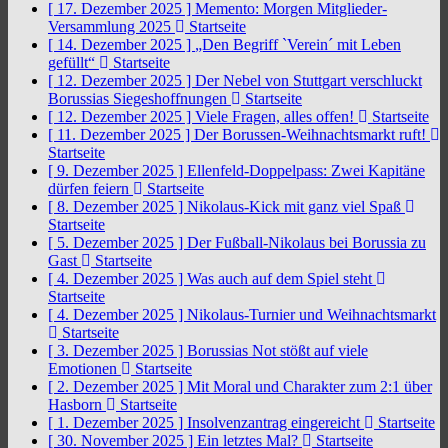
[ 17. Dezember 2025 ]
Memento: Morgen Mitglieder-
Versammlung 2025
Startseite
[ 14. Dezember 2025 ]
„Den Begriff `Verein´ mit Leben
gefüllt“
Startseite
[ 12. Dezember 2025 ]
Der Nebel von Stuttgart verschluckt
Borussias Siegeshoffnungen
Startseite
[ 12. Dezember 2025 ]
Viele Fragen, alles offen!
Startseite
[ 11. Dezember 2025 ]
Der Borussen-Weihnachtsmarkt ruft!
Startseite
[ 9. Dezember 2025 ]
Ellenfeld-Doppelpass: Zwei Kapitäne
dürfen feiern
Startseite
[ 8. Dezember 2025 ]
Nikolaus-Kick mit ganz viel Spaß
Startseite
[ 5. Dezember 2025 ]
Der Fußball-Nikolaus bei Borussia zu
Gast
Startseite
[ 4. Dezember 2025 ]
Was auch auf dem Spiel steht
Startseite
[ 4. Dezember 2025 ]
Nikolaus-Turnier und Weihnachtsmarkt
Startseite
[ 3. Dezember 2025 ]
Borussias Not stößt auf viele
Emotionen
Startseite
[ 2. Dezember 2025 ]
Mit Moral und Charakter zum 2:1 über
Hasborn
Startseite
[ 1. Dezember 2025 ]
Insolvenzantrag eingereicht
Startseite
[ 30. November 2025 ]
Ein letztes Mal?
Startseite