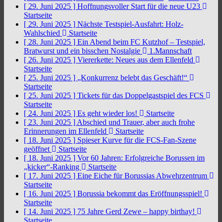
[ 29. Juni 2025 ]
Hoffnungsvoller Start für die neue U23
Startseite
[ 29. Juni 2025 ]
Nächste Testspiel-Ausfahrt: Holz-
Wahlschied
Startseite
[ 28. Juni 2025 ]
Ein Abend beim FC Kutzhof – Testspiel,
Bratwurst und ein bisschen Nostalgie
1.Mannschaft
[ 26. Juni 2025 ]
Viererkette: Neues aus dem Ellenfeld
Startseite
[ 25. Juni 2025 ]
„Konkurrenz belebt das Geschäft!“
Startseite
[ 25. Juni 2025 ]
Tickets für das Doppelgastspiel des FCS
Startseite
[ 24. Juni 2025 ]
Es geht wieder los!
Startseite
[ 23. Juni 2025 ]
Abschied und Trauer, aber auch frohe
Erinnerungen im Ellenfeld
Startseite
[ 18. Juni 2025 ]
Spieser Kurve für die FCS-Fan-Szene
geöffnet
Startseite
[ 18. Juni 2025 ]
Vor 60 Jahren: Erfolgreiche Borussen im
„kicker“-Ranking
Startseite
[ 17. Juni 2025 ]
Eine Eiche für Borussias Abwehrzentrum
Startseite
[ 16. Juni 2025 ]
Borussia bekommt das Eröffnungsspiel!
Startseite
[ 14. Juni 2025 ]
75 Jahre Gerd Zewe – happy birthay!
Startseite