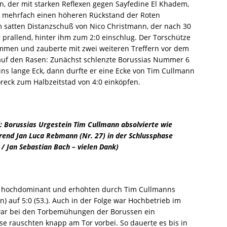
n, der mit starken Reflexen gegen Sayfedine El Khadem,
für Borussia in der Verbandsliga Nord-Ost
STARTSEITE
h mehrfach einen höheren Rückstand der Roten
Borussen-Herz hat aufgehört zu schlagen
STARTSEITE
m satten Distanzschuß von Nico Christmann, der nach 30
 prallend, hinter ihm zum 2:0 einschlug. Der Torschütze
Botschafter bei der WM
STARTSEITE
ommen und zauberte mit zwei weiteren Treffern vor dem
 auf den Rasen: Zunächst schlenzte Borussias Nummer 6
eit der Aktiven im Blick
STARTSEITE
ns lange Eck, dann durfte er eine Ecke von Tim Cullmann
 Uhr (fast) nur Borussia im Kopf
STARTSEITE
reck zum Halbzeitstad von 4:0 einköpfen.
ilt nicht: Hartnäckige Borussen-Jugend gegen Auersmacher
: Borussias Urgestein Tim Cullmann absolvierte wie
ken im August
STARTSEITE
end Jan Luca Rebmann (Nr. 27) in der Schlussphase
unter sengender Sonne
STARTSEITE
 / Jan Sebastian Bach – vielen Dank)
tokorso durch die Hüttestadt
STARTSEITE
r feiern unser Ellenfeld – mehr als nur ein Stadion
n hochdominant und erhöhten durch Tim Cullmanns
n) auf 5:0 (53.). Auch in der Folge war Hochbetrieb im
war bei den Torbemühungen der Borussen ein
tikel eingetroffen!
STARTSEITE
e rauschten knapp am Tor vorbei. So dauerte es bis in