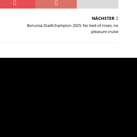
rat für die Rettung der Borussia
STARTSEITE
NÄCHSTER
oper gegen Ferrari!“
STARTSEITE
n
Borussia Stadtchampion 2025: No bed of roses, no
liche Mitgliederversammlung am 27. Mai
STARTSEITE
pleasure cruise
verteilte Rollen
STARTSEITE
bach früh gelaufen
STARTSEITE
 ein ordentliches Resultat
STARTSEITE
te: Neues aus der Borussen-Jugend
STARTSEITE
iller” von 1966 wird 85!
STARTSEITE
der Bande – Bildgeschichten rund um das Spiel gegen Quierschied
cher Abend in der Saarlandliga
STARTSEITE
s: Aktuelles aus der Borussen-Jugend
STARTSEITE
n die Wambe aus der Außenseiterrolle das Beste machen