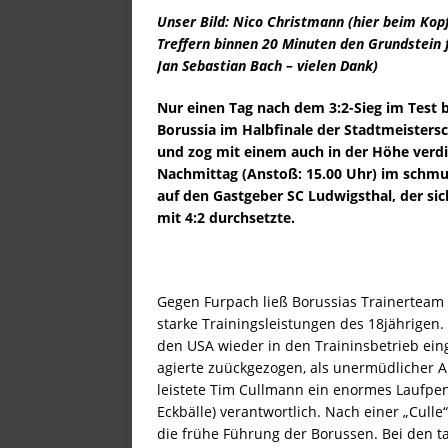
Unser Bild: Nico Christmann (hier beim Kop
[ 12. Juli 2026 ]
Vierer-Kett
Treffern binnen 20 Minuten den Grundstein f
[ 11. Juli 2026 ]
Im Ellenfeld
Jan Sebastian Bach – vielen Dank)
[ 10. Juli 2026 ]
Mission Tite
Nur einen Tag nach dem 3:2-Sieg im Test
[ 9. Juli 2026 ]
Ein erfahrene
Borussia im Halbfinale der Stadtmeistersc
und zog mit einem auch in der Höhe verdie
[ 8. Juli 2026 ]
Wir stellen v
Nachmittag (Anstoß: 15.00 Uhr) im schm
[ 7. Juli 2026 ]
Wir stellen v
auf den Gastgeber SC Ludwigsthal, der si
mit 4:2 durchsetzte.
[ 6. Juli 2026 ]
„Gute Traini
[ 5. Juli 2026 ]
Zweiter Test 
[ 5. Juli 2026 ]
Nächste Ausf
Gegen Furpach ließ Borussias Trainerteam D
starke Trainingsleistungen des 18jährigen.
[ 4. Juli 2026 ]
Neues Jahr, n
den USA wieder in den Traininsbetrieb eing
[ 3. Juli 2026 ]
Erstes Erfolg
agierte zuückgezogen, als unermüdlicher An
leistete Tim Cullmann ein enormes Laufpe
[ 2. Juli 2026 ]
Erstes Vorber
Eckbälle) verantwortlich. Nach einer „Culle
STARTSEITE
die frühe Führung der Borussen. Bei den t