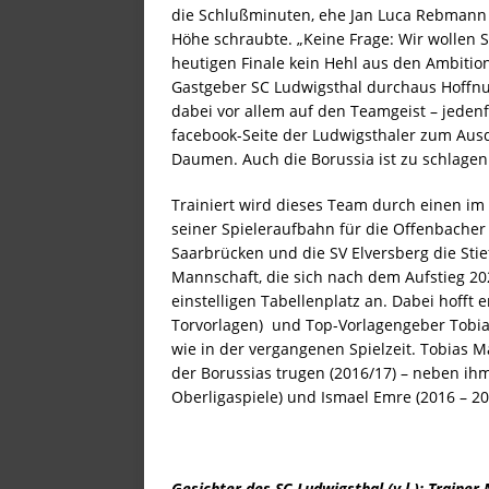
[ 16. Juni 2026 ]
Nomen est
die Schlußminuten, ehe Jan Luca Rebmann mi
Höhe schraubte. „Keine Frage: Wir wollen 
[ 14. Juni 2026 ]
Was erwart
heutigen Finale kein Hehl aus den Ambiti
[ 13. Juni 2026 ]
Zweimaliger
Gastgeber SC Ludwigsthal durchaus Hoffn
dabei vor allem auf den Teamgeist – jeden
[ 12. Juni 2026 ]
3er-Kette: 
facebook-Seite der Ludwigsthaler zum Ausdr
Daumen. Auch die Borussia ist zu schlagen
[ 10. Juni 2026 ]
FK Pirmasen
STARTSEITE
Trainiert wird dieses Team durch einen im
seiner Spieleraufbahn für die Offenbacher 
[ 4. Juni 2026 ]
Da spielen, 
Saarbrücken und die SV Elversberg die Stief
STARTSEITE
Mannschaft, die sich nach dem Aufstieg 202
einstelligen Tabellenplatz an. Dabei hofft 
[ 3. Juni 2026 ]
Ellenfeld-Ku
Torvorlagen) und Top-Vorlagengeber Tobias 
[ 1. Juni 2026 ]
Titel und Vi
wie in der vergangenen Spielzeit. Tobias Ma
der Borussias trugen (2016/17) – neben ih
[ 28. Mai 2026 ]
„Ein helles
Oberligaspiele) und Ismael Emre (2016 – 20
[ 27. Mai 2026 ]
Eilmeldung
[ 27. Mai 2026 ]
Wieder groß
Gesichter des SC Ludwigsthal (v.l.): Traine