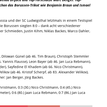
ußerordentliche Mitgliederversammlung morgen am 27. Mai!
chon das Borussen-Trikot wie Benjamin Braun und Ismael
ulisse: Abschied in Bildern
STARTSEITE
sia und der SC Ludwigsthal letztmals in einem Testspiel
r Saisonabschluss vor guter Kulisse
STARTSEITE
e Borussen siegten 8:0 – dank acht verschiedener
er Schmieden, Justin Kihm, Niklas Backes, Marco Dahler,
sketiere aus dem Ellenfeld
STARTSEITE
 Namen und Notizen aus dem Ellenfeld
STARTSEITE
on der Saarlandliga
STARTSEITE
 Dilowan Günel (ab 46. Tim Braun), Christoph Stemmler
hlappe, erstes Borussen-Tor und ein Spielabbruch
STARTSEITE
6. Yannis Flausse), Leon Bayer (ab 46. Jan Luca Rebmann),
Ergebnis“
STARTSEITE
der), Sayfedine El Khadem (ab 66. Nico Christmann),
elikov (ab 46. Kristof Scherpf, ab 83. Alexander Velikov),
h an die SV Elversberg!
STARTSEITE
ner:
Jan Berger, Jörg Backes.
e Borussia nicht!
STARTSEITE
Christmann, 0:3 (30.) Nico Christmann, 0:4 (45.) Nico
ber 80 Jahre – herzlichen Glückwunsch!
STARTSEITE
eter), 0:6 (80.) Jaan Luca Rebmann, 0:7 (86.) Jan Luca
Burg Bucherbach!?
STARTSEITE
or insgesamt auf einem guten Weg!
STARTSEITE