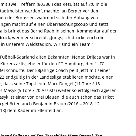
 omen
STARTSEITE
t zwei Treffern (80./86.) das Resultat auf 7:0 in die
Stadtmeister werden“, machte Jan Berger vor dem
et die neue Borussia?
STARTSEITE
onen der Borussen, während sich der Anhang von
 Drei-Tore-Vorsprung reichte nicht
STARTSEITE
ungen macht auf einen Überraschungscoup und setzt
falls bringt das Bernd Raab in seinem Kommentar auf der
Neues aus dem Ellenfeld
STARTSEITE
uck, wenn er schreibt: „Jungs, ich drücke euch die
 in unserem Waldstadion. Wir sind ein Team!“
s und Eintracht Trier schnappen sich Kurt-Gluding-Cup
 Fußball-Saarland alten Bekannten: Nenad Drljaca war in
Kickers aktiv, ehe er für den FC Homburg, den 1. FC
wo einst Stars kickten: 22 Teams kämpfen um den Kurt-Gluding-Cup
el schnürte. Der 58jährige Coach peilt jetzt mit seiner
2 endgültig in der Landesliga etablieren möchte, einen
er, dass seine Top-Leute Marc Dengel (11 Tore / 13
lisse: Namen und Notizen
STARTSEITE
Masyk (5 Tore / 20 Assists) weiter so erfolgreich agieren
zemeisterschaft für die Borussen-Jugend!
STARTSEITE
syk ist einer von drei Blauen, die auch schon das Trikot
m gehörten auch Benjamin Braun (2016 – 2018, 12
 Licht bei der Nacht angezünd´t“
STARTSEITE
18) dem Kader im Ellenfeld an.
: Borussia hat einen neuen Vorstand!
STARTSEITE
e Begeisterung für das Kleinod Ellenfeld-Stadion
STARTSEITE
r Nenad Drljaca und Top-Torschütze Marc Dengel. Top-