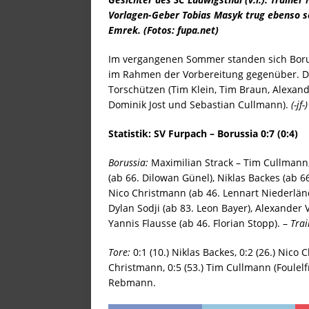
[ 26. Mai 2026 ]
Memento: A
Vorlagen-Geber Tobias Masyk trug ebenso s
STARTSEITE
Emrek. (Fotos: fupa.net)
[ 26. Mai 2026 ]
Ellenfeld-K
Im vergangenen Sommer standen sich Borus
[ 25. Mai 2026 ]
Emotionale
im Rahmen der Vorbereitung gegenüber. Di
Torschützen (Tim Klein, Tim Braun, Alexand
[ 23. Mai 2026 ]
Die vier Mu
Dominik Jost und Sebastian Cullmann).
(-jf-)
[ 23. Mai 2026 ]
3er-Kette:
Statistik: SV Furpach – Borussia 0:7 (0:4)
[ 22. Mai 2026 ]
Abschied v
Borussia:
Maximilian Strack – Tim Cullmann,
[ 20. Mai 2026 ]
Deftige Sc
(ab 66. Dilowan Günel), Niklas Backes (ab 6
[ 19. Mai 2026 ]
„Brutales 
Nico Christmann (ab 46. Lennart Niederlän
Dylan Sodji (ab 83. Leon Bayer), Alexander V
[ 18. Mai 2026 ]
Glückwunsc
Yannis Flausse (ab 46. Florian Stopp). –
Trai
[ 17. Mai 2026 ]
Vergesst di
Tore:
0:1 (10.) Niklas Backes, 0:2 (26.) Nico 
[ 16. Mai 2026 ]
Joachim We
Christmann, 0:5 (53.) Tim Cullmann (Foulelfm
Rebmann.
[ 15. Mai 2026 ]
Bye, bye, 
[ 14. Mai 2026 ]
Nach wie v