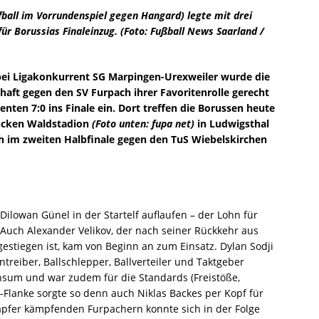
fball im Vorrundenspiel gegen Hangard) legte mit drei
e: Sonntagsnews aus dem Ellenfeld
STARTSEITE
ür Borussias Finaleinzug. (Foto: Fußball News Saarland /
 ist immer was los!
STARTSEITE
lverteidigung
STARTSEITE
 bei Ligakonkurrent SG Marpingen-Urexweiler wurde die
r Physiotherapeut ist zurück im Ellenfeld!
STARTSEITE
haft gegen den SV Furpach ihrer Favoritenrolle gerecht
nten 7:0 ins Finale ein. Dort treffen die Borussen heute
or: Dhiyauldin Fouzi Souysi
STARTSEITE
ucken Waldstadion
(Foto unten: fupa net)
in Ludwigsthal
or: Darius-Constantin Cherascu
STARTSEITE
ch im zweiten Halbfinale gegen den TuS Wiebelskirchen
ngseinheit unter Wettbewerbsbedingungen“
STARTSEITE
– zweiter Sieg
STARTSEITE
ahrt Bildstock
STARTSEITE
ilowan Günel in der Startelf auflaufen – der Lohn für
 Auch Alexander Velikov, der nach seiner Rückkehr aus
eues Glück?!
STARTSEITE
estiegen ist, kam von Beginn an zum Einsatz. Dylan Sodji
serlebnis für neuformierte Borussen
STARTSEITE
treiber, Ballschlepper, Ballverteiler und Taktgeber
nsum und war zudem für die Standards (Freistöße,
eitungsspiel: Wieweit trägt die Trainingsarbeit schon Früchte?
“-Flanke sorgte so denn auch Niklas Backes per Kopf für
apfer kämpfenden Furpachern konnte sich in der Folge