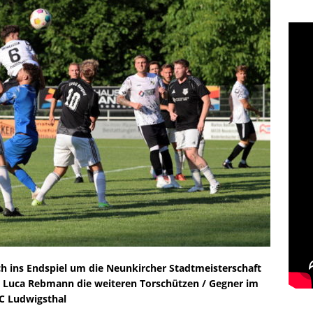
ach – morgen beim TuS Schönenberg
STARTSEITE
stet bei der SG Bexbach
STARTSEITE
lichen Plätzchen im Grünen zur Bundesliga-Arena (2)
lichen Plätzchen im Grünen zur Bundesliga-Arena (1)
it dem Schnauzer
STARTSEITE
t and tears
STARTSEITE
 Merchweiler!
STARTSEITE
e: Neues aus dem Ellenfeld
STARTSEITE
ossible“ für Borussia
STARTSEITE
ch ins Endspiel um die Neunkircher Stadtmeisterschaft
4 Jahren: Ellenfeld-Stadion offiziell eingeweiht
STARTSEITE
n Luca Rebmann die weiteren Torschützen / Gegner im
SC Ludwigsthal
on einem großen Borussen
STARTSEITE