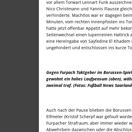
vor allem Torwart Lennart Funk auszeichne
[ 1. Juli 2026 ]
Fixe Termine 
Nico Christmann und Yannis Flausse gleic
[ 28. Juni 2026 ]
Ein echtes 
verhinderte. Machtlos war er dagegen bei
Minuten, vom rechten Innenpfosten ins Tor
[ 27. Juni 2026 ]
Borussias 
hatte jetzt offenbar Appetit auf mehr bek
Seitenwechsel einen lupenreinen Hattrick
[ 26. Juni 2026 ]
Die Gesundh
eine Hereingabe von Sayfedine El Khadem i
[ 24. Juni 2026 ]
Rund um die
ungehindert und entschlossen ins kurze To
[ 23. Juni 2026 ]
Aufgeben g
STARTSEITE
Gegen Furpach Taktgeber im Borussen-Spiel
[ 22. Juni 2026 ]
Dicke Broc
gewohnt ein hohes Laufpensum (oben), währ
[ 21. Juni 2026 ]
Schwitzen 
zweimal traf. (Fotos: Fußball News Saarland
[ 21. Juni 2026 ]
Mit dem Au
[ 20. Juni 2026 ]
MEMENTO: Wi
Auch nach der Pause blieben die Borusse
STARTSEITE
Elfmeter (Kristof Scherpf war gefoult worde
Furpacher Strafraum, aber immer wieder 
[ 18. Juni 2026 ]
Neue Fan-Ar
Abwehrbein dazwischen oder die Abschlüss