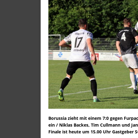
[ 25. Juli 2026 ]
1:0 in Bexb
[ 23. Juli 2026 ]
Borussia te
[ 22. Juli 2026 ]
Vom beschau
STARTSEITE
[ 21. Juli 2026 ]
Vom beschau
STARTSEITE
[ 20. Juli 2026 ]
Der Mann m
[ 19. Juli 2026 ]
Blood, swea
[ 17. Juli 2026 ]
Kein Test in
[ 15. Juli 2026 ]
Vierer-Kett
[ 15. Juli 2026 ]
„Mission imp
Borussia zieht mit einem 7:0 gegen Furpa
[ 14. Juli 2026 ]
Heute vor 11
ein / Niklas Backes, Tim Cullmann und Ja
Finale ist heute um 15.00 Uhr Gastgeber 
[ 14. Juli 2026 ]
Abschied v