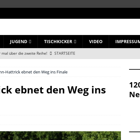
JUGEND
TISCHKICKER
VIDEO
IMPRESSU
 mal über die zweite Reihe!
STARTSEITE
d Notizen: Neues aus dem Ellenfeld
STARTSEITE
n-Hattrick ebnet den Weg ins Finale
immer weiter!
STARTSEITE
12
igt – jetzt geht´s los!
STARTSEITE
ck ebnet den Weg ins
Ne
er Bub führt die Borussia an
STARTSEITE
nd Nervenkitzel im Ellenfeld
STARTSEITE
rzen dabei
STARTSEITE
de des Tunnels
STARTSEITE
rbeit vor uns!“
STARTSEITE