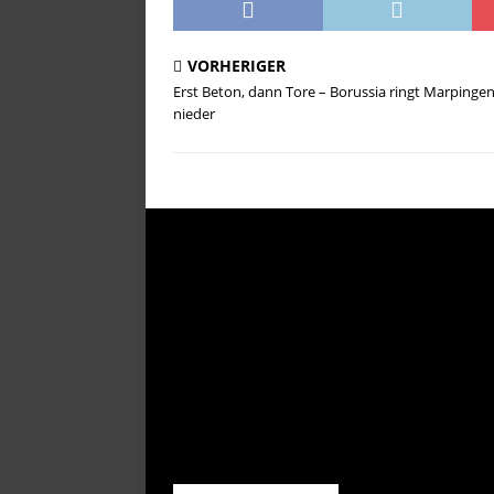
[ 13. Mai 2026 ]
Ein Triumvi
VORHERIGER
[ 9. Mai 2026 ]
„Wie Mini Co
Erst Beton, dann Tore – Borussia ringt Marpinge
[ 8. Mai 2026 ]
Außerordent
nieder
[ 7. Mai 2026 ]
Wieder klar 
[ 4. Mai 2026 ]
Spiel in Lim
[ 1. Mai 2026 ]
Hoffnung auf
[ 29. April 2026 ]
Viererket
[ 28. April 2026 ]
Der “FCS-K
[ 26. April 2026 ]
Am Rande 
STARTSEITE
[ 25. April 2026 ]
Ein torrei
[ 24. April 2026 ]
Doppelpas
[ 23. April 2026 ]
Auch gege