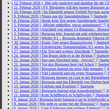
[ 12. Februar 2026 ]
„Bin sehr motiviert und dankbar für die 
[ 11. Februar 2026 ]
FV Biesingen will den jungen Borussen a
[ 10. Februar 2026 ]
Im Ellenfeld seinem Vorbild Neymar nach
[ 9. Februar 2026 ]
Neues aus der Jugendabteilung
Startseite
[ 8. Februar 2026 ]
Heute kein Test gegen Sportfreunde Saarb
[ 5. Februar 2026 ]
„Möchte mithelfen, etwas aufzubauen!“
S
[ 4. Februar 2026 ]
Abschied von einem Ur-Borussen – Borussi
[ 3. Februar 2026 ]
Borussia lebt: Jugend mit sehr erfolgreic
[ 2. Februar 2026 ]
Wieder 8:1 – Borussia dominiert Viktoria 
[ 30. Januar 2026 ]
Keine Tore gegen Braunschweig
Startseit
[ 30. Januar 2026 ]
Erfolgreicher Testspielauftakt: 8:1 gegen J
[ 27. Januar 2026 ]
Ein Test und weitere Abschiede
Startseite
[ 24. Januar 2026 ]
Tim Braun zieht es in die Heimat
Startseit
[ 22. Januar 2026 ]
Sag zum Abschied leise: „Servus!“
Startse
[ 21. Januar 2026 ]
Vor den Borussen liegt viel Arbeit
Startsei
[ 20. Januar 2026 ]
Borussen-Jugend ins neue Jahr gestartet
S
[ 19. Januar 2026 ]
Viel Lehrgeld und ein erster Neuzugang
S
[ 16. Januar 2026 ]
Borussia morgen zu Gast in der Riegelsber
[ 15. Januar 2026 ]
Borussia und das Ellenfeld von Dieben he
[ 13. Januar 2026 ]
Erlebnis statt Ergebnis
Startseite
[ 12. Januar 2026 ]
Borussen-Jugend setzt Ausrufezeichen!
St
[ 11. Januar 2026 ]
Kein Schiffbruch in Schiffweiler
Startseit
[ 9. Januar 2026 ]
Borussia beim Samson-Cup in Schiffweiler 
[ 8. Januar 2026 ]
Wie geht es weiter bei der Borussia?
Starts
[ 6. Januar 2026 ]
„Gute Erfahrung und schönes Erlebnis!“
St