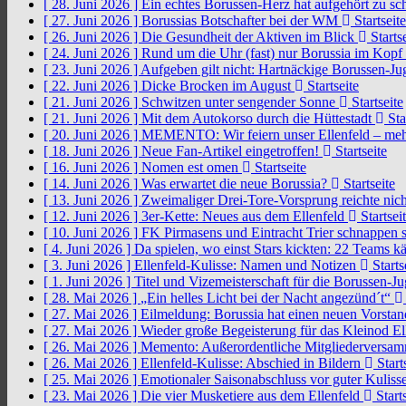
[ 28. Juni 2026 ]
Ein echtes Borussen-Herz hat aufgehört zu s
[ 27. Juni 2026 ]
Borussias Botschafter bei der WM
Startseite
[ 26. Juni 2026 ]
Die Gesundheit der Aktiven im Blick
Startse
[ 24. Juni 2026 ]
Rund um die Uhr (fast) nur Borussia im Kopf
[ 23. Juni 2026 ]
Aufgeben gilt nicht: Hartnäckige Borussen-
[ 22. Juni 2026 ]
Dicke Brocken im August
Startseite
[ 21. Juni 2026 ]
Schwitzen unter sengender Sonne
Startseite
[ 21. Juni 2026 ]
Mit dem Autokorso durch die Hüttestadt
Sta
[ 20. Juni 2026 ]
MEMENTO: Wir feiern unser Ellenfeld – mehr
[ 18. Juni 2026 ]
Neue Fan-Artikel eingetroffen!
Startseite
[ 16. Juni 2026 ]
Nomen est omen
Startseite
[ 14. Juni 2026 ]
Was erwartet die neue Borussia?
Startseite
[ 13. Juni 2026 ]
Zweimaliger Drei-Tore-Vorsprung reichte nic
[ 12. Juni 2026 ]
3er-Kette: Neues aus dem Ellenfeld
Startsei
[ 10. Juni 2026 ]
FK Pirmasens und Eintracht Trier schnappen
[ 4. Juni 2026 ]
Da spielen, wo einst Stars kickten: 22 Teams
[ 3. Juni 2026 ]
Ellenfeld-Kulisse: Namen und Notizen
Starts
[ 1. Juni 2026 ]
Titel und Vizemeisterschaft für die Borussen-J
[ 28. Mai 2026 ]
„Ein helles Licht bei der Nacht angezünd´t“
[ 27. Mai 2026 ]
Eilmeldung: Borussia hat einen neuen Vorsta
[ 27. Mai 2026 ]
Wieder große Begeisterung für das Kleinod El
[ 26. Mai 2026 ]
Memento: Außerordentliche Mitgliederversa
[ 26. Mai 2026 ]
Ellenfeld-Kulisse: Abschied in Bildern
Start
[ 25. Mai 2026 ]
Emotionaler Saisonabschluss vor guter Kuliss
[ 23. Mai 2026 ]
Die vier Musketiere aus dem Ellenfeld
Starts