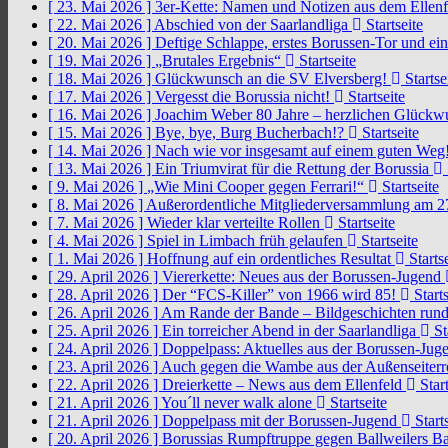
[ 23. Mai 2026 ]
3er-Kette: Namen und Notizen aus dem Ellen
[ 22. Mai 2026 ]
Abschied von der Saarlandliga
Startseite
[ 20. Mai 2026 ]
Deftige Schlappe, erstes Borussen-Tor und ei
[ 19. Mai 2026 ]
„Brutales Ergebnis“
Startseite
[ 18. Mai 2026 ]
Glückwunsch an die SV Elversberg!
Startse
[ 17. Mai 2026 ]
Vergesst die Borussia nicht!
Startseite
[ 16. Mai 2026 ]
Joachim Weber 80 Jahre – herzlichen Glück
[ 15. Mai 2026 ]
Bye, bye, Burg Bucherbach!?
Startseite
[ 14. Mai 2026 ]
Nach wie vor insgesamt auf einem guten Weg
[ 13. Mai 2026 ]
Ein Triumvirat für die Rettung der Borussia
[ 9. Mai 2026 ]
„Wie Mini Cooper gegen Ferrari!“
Startseite
[ 8. Mai 2026 ]
Außerordentliche Mitgliederversammlung am 2
[ 7. Mai 2026 ]
Wieder klar verteilte Rollen
Startseite
[ 4. Mai 2026 ]
Spiel in Limbach früh gelaufen
Startseite
[ 1. Mai 2026 ]
Hoffnung auf ein ordentliches Resultat
Startse
[ 29. April 2026 ]
Viererkette: Neues aus der Borussen-Jugend
[ 28. April 2026 ]
Der “FCS-Killer” von 1966 wird 85!
Starts
[ 26. April 2026 ]
Am Rande der Bande – Bildgeschichten rund
[ 25. April 2026 ]
Ein torreicher Abend in der Saarlandliga
St
[ 24. April 2026 ]
Doppelpass: Aktuelles aus der Borussen-Ju
[ 23. April 2026 ]
Auch gegen die Wambe aus der Außenseiterr
[ 22. April 2026 ]
Dreierkette – News aus dem Ellenfeld
Start
[ 21. April 2026 ]
You´ll never walk alone
Startseite
[ 21. April 2026 ]
Doppelpass mit der Borussen-Jugend
Starts
[ 20. April 2026 ]
Borussias Rumpftruppe gegen Ballweilers Ba