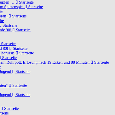
knüpfen …
Startseite
um Spitzenspiel
Startseite
te
voran!
Startseite
ite
Startseite
urde 90!
Startseite
Startseite
rd 80!
Startseite
 Borussia
Startseite
Startseite
dem Ruhrpott: Erlösung nach 19 Ecken und 88 Minuten
Startseite
e
-Jugend
Startseite
nuten“
Startseite
-Jugend
Startseite
d
Startseite
tseite