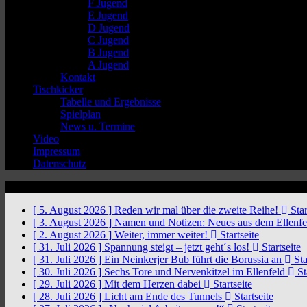
F Jugend
E Jugend
D Jugend
C Jugend
B Jugend
A Jugend
Kontakt
Tischkicker
Tabelle und Ergebnisse
Spielplan
News u. Termine
Video
Impressum
Datenschutz
News Ticker
[ 5. August 2026 ]
Reden wir mal über die zweite Reihe!
Star
[ 3. August 2026 ]
Namen und Notizen: Neues aus dem Ellenf
[ 2. August 2026 ]
Weiter, immer weiter!
Startseite
[ 31. Juli 2026 ]
Spannung steigt – jetzt geht´s los!
Startseite
[ 31. Juli 2026 ]
Ein Neinkerjer Bub führt die Borussia an
Sta
[ 30. Juli 2026 ]
Sechs Tore und Nervenkitzel im Ellenfeld
St
[ 29. Juli 2026 ]
Mit dem Herzen dabei
Startseite
[ 28. Juli 2026 ]
Licht am Ende des Tunnels
Startseite