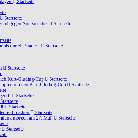
chlagen
Startseite
ite
Startseite
Jugend gegen Auersmacher
Startseite
rtseite
 als nur ein Stadion
Startseite
ht
Startseite
te
 sich Kurt-Gluding-Cup
Startseite
 kämpfen um den Kurt-Gluding-Cup
Startseite
eite
ugend!
Startseite
Startseite
nd!
Startseite
lenfeld-Stadion
Startseite
mmlung morgen am 27. Mai!
Startseite
seite
e
Startseite
eite