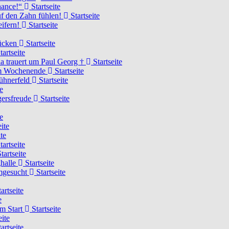
Chance!“
Startseite
uf den Zahn fühlen!
Startseite
eifern!
Startseite
rücken
Startseite
tartseite
a trauert um Paul Georg †
Startseite
hem Wochenende
Startseite
Hühnerfeld
Startseite
e
ägersfreude
Startseite
e
ite
te
tartseite
tartseite
ghalle
Startseite
imgesucht
Startseite
artseite
e
am Start
Startseite
eite
artseite