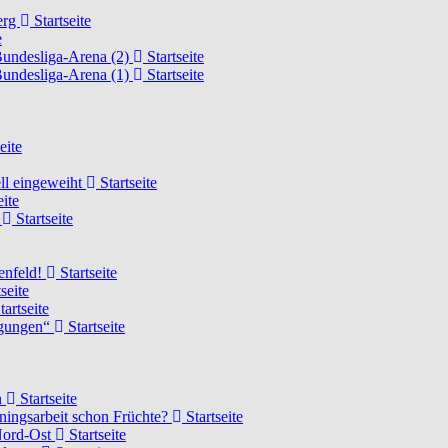
erg
Startseite
e
Bundesliga-Arena (2)
Startseite
Bundesliga-Arena (1)
Startseite
eite
ell eingeweiht
Startseite
eite
d
Startseite
lenfeld!
Startseite
seite
tartseite
ngungen“
Startseite
n
Startseite
ainingsarbeit schon Früchte?
Startseite
 Nord-Ost
Startseite