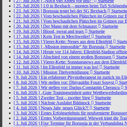
[ 27. Juli 2026 ]
„Noch viel Arbeit vor uns!“
Startseite
[ 25. Juli 2026 ]
1:0 in Bexbach – morgen beim TuS Schönenb
[ 23. Juli 2026 ]
Borussia testet bei der SG Bexbach
Startseit
[ 22. Juli 2026 ]
Vom beschaulichen Plätzchen im Grünen zur 
[ 21. Juli 2026 ]
Vom beschaulichen Plätzchen im Grünen zur 
[ 20. Juli 2026 ]
Der Mann mit dem Schnauzer
Startseite
[ 19. Juli 2026 ]
Blood, sweat and tears
Startseite
[ 17. Juli 2026 ]
Kein Test in Merchweiler!
Startseite
[ 15. Juli 2026 ]
Vierer-Kette: Neues aus dem Ellenfeld
Starts
[ 15. Juli 2026 ]
„Mission impossible“ für Borussia
Startseite
[ 14. Juli 2026 ]
Heute vor 114 Jahren: Ellenfeld-Stadion offizi
[ 14. Juli 2026 ]
Abschied von einem großen Borussen
Starts
[ 12. Juli 2026 ]
Vierer-Kette: Sonntagsnews aus dem Ellenfel
[ 11. Juli 2026 ]
Im Ellenfeld ist immer was los!
Startseite
[ 10. Juli 2026 ]
Mission Titelverteidigung
Startseite
[ 9. Juli 2026 ]
Ein erfahrener Physiotherapeut ist zurück im El
[ 8. Juli 2026 ]
Wir stellen vor: Dhiyauldin Fouzi Souysi
Start
[ 7. Juli 2026 ]
Wir stellen vor: Darius-Constantin Cherascu
S
[ 6. Juli 2026 ]
„Gute Trainingseinheit unter Wettbewerbsbedi
[ 5. Juli 2026 ]
Zweiter Test – zweiter Sieg
Startseite
[ 5. Juli 2026 ]
Nächste Ausfahrt Bildstock
Startseite
[ 4. Juli 2026 ]
Neues Jahr, neues Glück?!
Startseite
[ 3. Juli 2026 ]
Erstes Erfolgserlebnis für neuformierte Borusse
[ 2. Juli 2026 ]
Erstes Vorbereitungsspiel: Wieweit trägt die Tr
[ 1. Juli 2026 ]
Fixe Termine für Borussia in der Verbandsliga