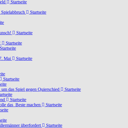
feld
Startseite
n Spielabbruch
Startseite
ite
wunsch!
Startseite
!
Startseite
Startseite
7. Mai
Startseite
ite
Startseite
eite
 um das Spiel gegen Quierschied
Startseite
artseite
gend
Startseite
olle das Beste machen
Startseite
seite
eite
llermänner überfordert
Startseite