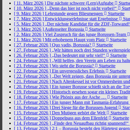
[ 11. März 2026 ]
Die nächste schwere (Lern)Aufgabe
Startse
[ 10. März 2026 ]
„Denn das hier ist noch nicht vorbei!“
Start
[ 9. März 2026 ]
Lehrstunde gegen Bliesmengen
Startseite
[ 7. März 2026 ]
Entwicklungserlebnisse statt Ergebnisse
Star
[ 5. März 2026 ]
„Der nächste Kandidat für die ZDF-Torwand
[ 3. März 2026 ]
Außenseiter Borussia
Startseite
[ 2. März 2026 ]
Viel Zuspruch für das junge Borussen-Team
[ 1. März 2026 ]
Mit erhobenem Haupt vom Platz
Startseite
[ 27. Februar 2026 ]
Quo vadis, Borussia?
Startseite
[ 27. Februar 2026 ]
„Wir hätten noch drei Stunden weiterspi
[ 26. Februar 2026 ]
„Das bedeutet mir sehr viel!“
Startseite
[ 24. Februar 2026 ]
„Will helfen, den Verein am Leben zu hal
[ 23. Februar 2026 ]
Wo steht die Borussia?
Startseite
[ 22. Februar 2026 ]
Ein unvergessliches Erlebnis
Startseite
[ 22. Februar 2026 ]
„Der Welt zeigen, dass Borussia nie unter
[ 21. Februar 2026 ]
Nach Altenkessel ist vor Ommersheim und
[ 20. Februar 2026 ]
Ein junger Borusse schießt sich an die 
[ 19. Februar 2026 ]
Historisch gesehen sogar ein kleines Tradi
[ 18. Februar 2026 ]
Wie Phönix aus der Asche …
Startseite
[ 17. Februar 2026 ]
Ein junger Mann mit Tasmania-Erfahrung
[ 16. Februar 2026 ]
Drei Siege für die Borussen-Jugend
Star
[ 15. Februar 2026 ]
Den Mutigen gehört die Welt
Startseite
[ 15. Februar 2026 ]
Doppelpass aus dem Ellenfeld
Startseite
[ 14. Februar 2026 ]
„Finde den Neuaufbau richtig spannend!“
[ 13. Februar 2026 ]
2:1 – Borussia besteht den Härtetest gege