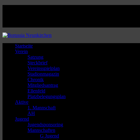
Facebook
Twitter
Instagram
Youtube
Startseite
Verein
Satzung
Steckbrief
Vereinsspielplan
Stadionmagazin
Chronik
Mitgliedsantrag
Ellenfeld
Platzbelegungsplan
Aktive
1. Mannschaft
AH
Jugend
Jugendsponsoring
Mannschaften
G Jugend