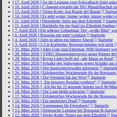
[ 17. April 2026 ]
An die Leistung vom Schwalbach-Spiel an
[ 16. April 2026 ]
C-Jugend erwartet die JSG Mandelbachtal z
[ 15. April 2026 ]
Vierer-Kette: Am Rande der Bande
Startsei
[ 14. April 2026 ]
Es geht weiter, immer weiter, immer weiter 
[ 11. April 2026 ]
Dreierkette: Infos aus dem Ellenfeld
Startse
[ 11. April 2026 ]
Rückkehr für ein Spiel ins Ellenfeld-Stadion
[ 7. April 2026 ]
Ein seltener Geburtstag: Der „weiße Blitz“ w
[ 6. April 2026 ]
Borussia mit guter Leistung
Startseite
[ 4. April 2026 ]
Alles in allem ein bitterer Abend
Startseite
[ 3. April 2026 ]
1:2 in Karlsruhe: Borussia belohnt sich nicht
[ 31. März 2026 ]
Alles Gute zum Ehrentag: Willi Seebauer wi
[ 29. März 2026 ]
VEBU Hausmeisterservice neuer Partner der
[ 28. März 2026 ]
Kevin Lüder hofft auf „alle Mann an Bord“
[ 27. März 2026 ]
Schalke des Südwestens gegen Schalke aus 
[ 26. März 2026 ]
Der Insolvenzverwalter informiert
Startseit
[ 26. März 2026 ]
Erfolgreiches Wochenende für die Borussen
[ 25. März 2026 ]
Der Vorstand hat das Wort
Startseite
[ 21. März 2026 ]
„Ein besseres Resultat verdient!“
Startseite
[ 19. März 2026 ]
„Ich bin für 22 gesunde Spieler nach 90 Mi
[ 18. März 2026 ]
Die Lage bleibt schwierig
Startseite
[ 17. März 2026 ]
Erfolgreiches Wochenende für die Borussen
[ 16. März 2026 ]
Ein ungleiches Duell
Startseite
[ 14. März 2026 ]
Anregungen für Elversberg?
Startseite
[ 13. März 2026 ]
Historische Leistung bei Borussias B-Jugen
[ 12. März 2026 ]
Dreier-Kette: Neues aus dem Ellenfeld
Star