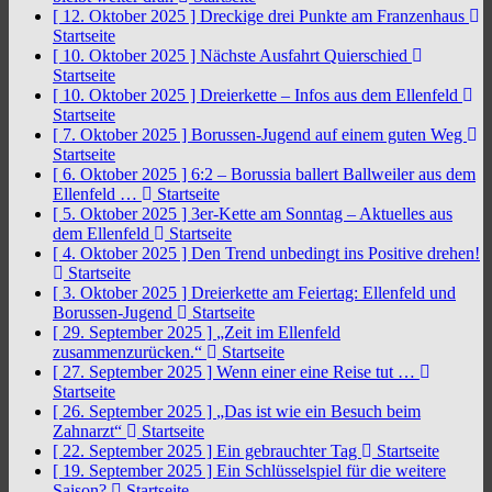
[ 12. Oktober 2025 ]
Dreckige drei Punkte am Franzenhaus
Startseite
[ 10. Oktober 2025 ]
Nächste Ausfahrt Quierschied
Startseite
[ 10. Oktober 2025 ]
Dreierkette – Infos aus dem Ellenfeld
Startseite
[ 7. Oktober 2025 ]
Borussen-Jugend auf einem guten Weg
Startseite
[ 6. Oktober 2025 ]
6:2 – Borussia ballert Ballweiler aus dem
Ellenfeld …
Startseite
[ 5. Oktober 2025 ]
3er-Kette am Sonntag – Aktuelles aus
dem Ellenfeld
Startseite
[ 4. Oktober 2025 ]
Den Trend unbedingt ins Positive drehen!
Startseite
[ 3. Oktober 2025 ]
Dreierkette am Feiertag: Ellenfeld und
Borussen-Jugend
Startseite
[ 29. September 2025 ]
„Zeit im Ellenfeld
zusammenzurücken.“
Startseite
[ 27. September 2025 ]
Wenn einer eine Reise tut …
Startseite
[ 26. September 2025 ]
„Das ist wie ein Besuch beim
Zahnarzt“
Startseite
[ 22. September 2025 ]
Ein gebrauchter Tag
Startseite
[ 19. September 2025 ]
Ein Schlüsselspiel für die weitere
Saison?
Startseite