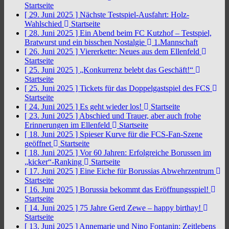
Startseite
[ 29. Juni 2025 ]
Nächste Testspiel-Ausfahrt: Holz-
Wahlschied
Startseite
[ 28. Juni 2025 ]
Ein Abend beim FC Kutzhof – Testspiel,
Bratwurst und ein bisschen Nostalgie
1.Mannschaft
[ 26. Juni 2025 ]
Viererkette: Neues aus dem Ellenfeld
Startseite
[ 25. Juni 2025 ]
„Konkurrenz belebt das Geschäft!“
Startseite
[ 25. Juni 2025 ]
Tickets für das Doppelgastspiel des FCS
Startseite
[ 24. Juni 2025 ]
Es geht wieder los!
Startseite
[ 23. Juni 2025 ]
Abschied und Trauer, aber auch frohe
Erinnerungen im Ellenfeld
Startseite
[ 18. Juni 2025 ]
Spieser Kurve für die FCS-Fan-Szene
geöffnet
Startseite
[ 18. Juni 2025 ]
Vor 60 Jahren: Erfolgreiche Borussen im
„kicker“-Ranking
Startseite
[ 17. Juni 2025 ]
Eine Eiche für Borussias Abwehrzentrum
Startseite
[ 16. Juni 2025 ]
Borussia bekommt das Eröffnungsspiel!
Startseite
[ 14. Juni 2025 ]
75 Jahre Gerd Zewe – happy birthay!
Startseite
[ 13. Juni 2025 ]
Annemarie und Nino Fontanin: Zeitlebens