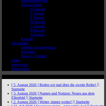
Jugendsponsoring
Mannschaften
G Jugend
F Jugend
E Jugend
D Jugend
C Jugend
B Jugend
A Jugend
Kontakt
Tischkicker
Tabelle und Ergebnisse
Spielplan
News u. Termine
Video
Impressum
Datenschutz
News Ticker
[ 5. August 2026 ]
Reden wir mal über die zweite Reihe!
Startseite
[ 3. August 2026 ]
Namen und Notizen: Neues aus dem
Ellenfeld
Startseite
[ 2. August 2026 ]
Weiter, immer weiter!
Startseite