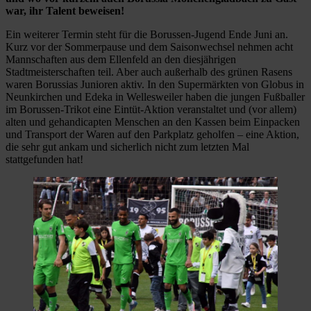
war, ihr Talent beweisen!
Ein weiterer Termin steht für die Borussen-Jugend Ende Juni an.
Kurz vor der Sommerpause und dem Saisonwechsel nehmen acht
Mannschaften aus dem Ellenfeld an den diesjährigen
Stadtmeisterschaften teil. Aber auch außerhalb des grünen Rasens
waren Borussias Junioren aktiv. In den Supermärkten von Globus in
Neunkirchen und Edeka in Wellesweiler haben die jungen Fußballer
im Borussen-Trikot eine Eintüt-Aktion veranstaltet und (vor allem)
alten und gehandicapten Menschen an den Kassen beim Einpacken
und Transport der Waren auf den Parkplatz geholfen – eine Aktion,
die sehr gut ankam und sicherlich nicht zum letzten Mal
stattgefunden hat!