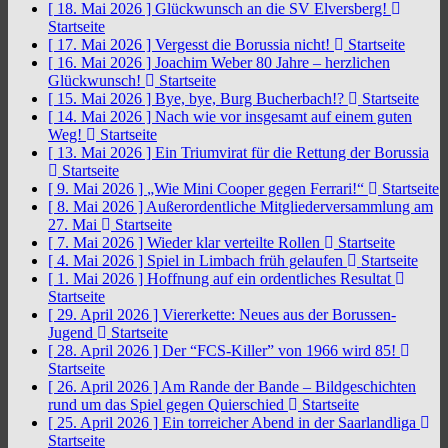
[ 18. Mai 2026 ]
Glückwunsch an die SV Elversberg!
Startseite
[ 17. Mai 2026 ]
Vergesst die Borussia nicht!
Startseite
[ 16. Mai 2026 ]
Joachim Weber 80 Jahre – herzlichen
Glückwunsch!
Startseite
[ 15. Mai 2026 ]
Bye, bye, Burg Bucherbach!?
Startseite
[ 14. Mai 2026 ]
Nach wie vor insgesamt auf einem guten
Weg!
Startseite
[ 13. Mai 2026 ]
Ein Triumvirat für die Rettung der Borussia
Startseite
[ 9. Mai 2026 ]
„Wie Mini Cooper gegen Ferrari!“
Startseite
[ 8. Mai 2026 ]
Außerordentliche Mitgliederversammlung am
27. Mai
Startseite
[ 7. Mai 2026 ]
Wieder klar verteilte Rollen
Startseite
[ 4. Mai 2026 ]
Spiel in Limbach früh gelaufen
Startseite
[ 1. Mai 2026 ]
Hoffnung auf ein ordentliches Resultat
Startseite
[ 29. April 2026 ]
Viererkette: Neues aus der Borussen-
Jugend
Startseite
[ 28. April 2026 ]
Der “FCS-Killer” von 1966 wird 85!
Startseite
[ 26. April 2026 ]
Am Rande der Bande – Bildgeschichten
rund um das Spiel gegen Quierschied
Startseite
[ 25. April 2026 ]
Ein torreicher Abend in der Saarlandliga
Startseite