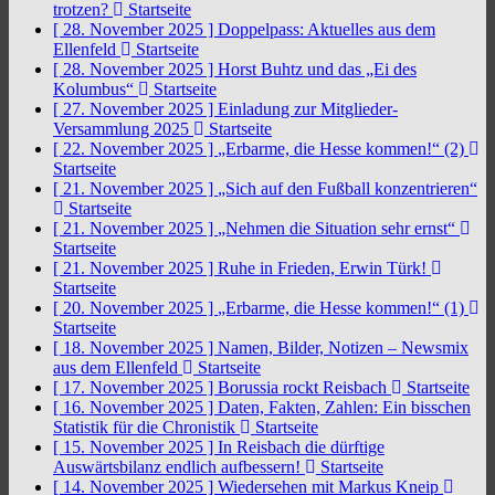
trotzen?
Startseite
[ 28. November 2025 ]
Doppelpass: Aktuelles aus dem
Ellenfeld
Startseite
[ 28. November 2025 ]
Horst Buhtz und das „Ei des
Kolumbus“
Startseite
[ 27. November 2025 ]
Einladung zur Mitglieder-
Versammlung 2025
Startseite
[ 22. November 2025 ]
„Erbarme, die Hesse kommen!“ (2)
Startseite
[ 21. November 2025 ]
„Sich auf den Fußball konzentrieren“
Startseite
[ 21. November 2025 ]
„Nehmen die Situation sehr ernst“
Startseite
[ 21. November 2025 ]
Ruhe in Frieden, Erwin Türk!
Startseite
[ 20. November 2025 ]
„Erbarme, die Hesse kommen!“ (1)
Startseite
[ 18. November 2025 ]
Namen, Bilder, Notizen – Newsmix
aus dem Ellenfeld
Startseite
[ 17. November 2025 ]
Borussia rockt Reisbach
Startseite
[ 16. November 2025 ]
Daten, Fakten, Zahlen: Ein bisschen
Statistik für die Chronistik
Startseite
[ 15. November 2025 ]
In Reisbach die dürftige
Auswärtsbilanz endlich aufbessern!
Startseite
[ 14. November 2025 ]
Wiedersehen mit Markus Kneip