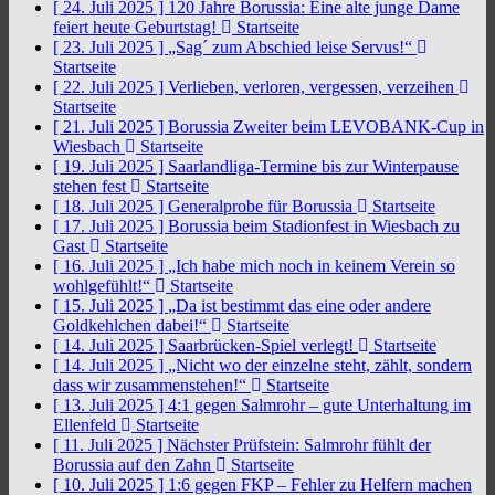
[ 24. Juli 2025 ]
120 Jahre Borussia: Eine alte junge Dame
feiert heute Geburtstag!
Startseite
[ 23. Juli 2025 ]
„Sag´ zum Abschied leise Servus!“
Startseite
[ 22. Juli 2025 ]
Verlieben, verloren, vergessen, verzeihen
Startseite
[ 21. Juli 2025 ]
Borussia Zweiter beim LEVOBANK-Cup in
Wiesbach
Startseite
[ 19. Juli 2025 ]
Saarlandliga-Termine bis zur Winterpause
stehen fest
Startseite
[ 18. Juli 2025 ]
Generalprobe für Borussia
Startseite
[ 17. Juli 2025 ]
Borussia beim Stadionfest in Wiesbach zu
Gast
Startseite
[ 16. Juli 2025 ]
„Ich habe mich noch in keinem Verein so
wohlgefühlt!“
Startseite
[ 15. Juli 2025 ]
„Da ist bestimmt das eine oder andere
Goldkehlchen dabei!“
Startseite
[ 14. Juli 2025 ]
Saarbrücken-Spiel verlegt!
Startseite
[ 14. Juli 2025 ]
„Nicht wo der einzelne steht, zählt, sondern
dass wir zusammenstehen!“
Startseite
[ 13. Juli 2025 ]
4:1 gegen Salmrohr – gute Unterhaltung im
Ellenfeld
Startseite
[ 11. Juli 2025 ]
Nächster Prüfstein: Salmrohr fühlt der
Borussia auf den Zahn
Startseite
[ 10. Juli 2025 ]
1:6 gegen FKP – Fehler zu Helfern machen