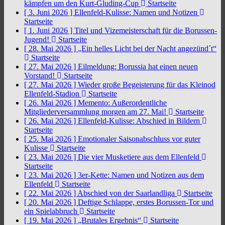
kämpfen um den Kurt-Gluding-Cup
Startseite
[ 3. Juni 2026 ]
Ellenfeld-Kulisse: Namen und Notizen
Startseite
[ 1. Juni 2026 ]
Titel und Vizemeisterschaft für die Borussen-
Jugend!
Startseite
[ 28. Mai 2026 ]
„Ein helles Licht bei der Nacht angezünd´t“
Startseite
[ 27. Mai 2026 ]
Eilmeldung: Borussia hat einen neuen
Vorstand!
Startseite
[ 27. Mai 2026 ]
Wieder große Begeisterung für das Kleinod
Ellenfeld-Stadion
Startseite
[ 26. Mai 2026 ]
Memento: Außerordentliche
Mitgliederversammlung morgen am 27. Mai!
Startseite
[ 26. Mai 2026 ]
Ellenfeld-Kulisse: Abschied in Bildern
Startseite
[ 25. Mai 2026 ]
Emotionaler Saisonabschluss vor guter
Kulisse
Startseite
[ 23. Mai 2026 ]
Die vier Musketiere aus dem Ellenfeld
Startseite
[ 23. Mai 2026 ]
3er-Kette: Namen und Notizen aus dem
Ellenfeld
Startseite
[ 22. Mai 2026 ]
Abschied von der Saarlandliga
Startseite
[ 20. Mai 2026 ]
Deftige Schlappe, erstes Borussen-Tor und
ein Spielabbruch
Startseite
[ 19. Mai 2026 ]
„Brutales Ergebnis“
Startseite