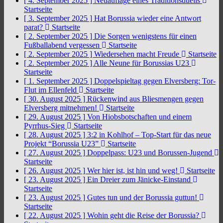
[ 4. September 2025 ]
Neuauflage eines Traditionsduells
Startseite
[ 3. September 2025 ]
Hat Borussia wieder eine Antwort
parat?
Startseite
[ 2. September 2025 ]
Die Sorgen wenigstens für einen
Fußballabend vergessen
Startseite
[ 2. September 2025 ]
Wiedersehen macht Freude
Startseite
[ 2. September 2025 ]
Alle Neune für Borussias U23
Startseite
[ 1. September 2025 ]
Doppelspieltag gegen Elversberg: Tor-
Flut im Ellenfeld
Startseite
[ 30. August 2025 ]
Rückenwind aus Bliesmengen gegen
Elversberg mitnehmen!
Startseite
[ 29. August 2025 ]
Von Hiobsbotschaften und einem
Pyrrhus-Sieg
Startseite
[ 28. August 2025 ]
3:2 in Kohlhof – Top-Start für das neue
Projekt “Borussia U23”
Startseite
[ 27. August 2025 ]
Doppelpass: U23 und Borussen-Jugend
Startseite
[ 26. August 2025 ]
Wer hier ist, ist hin und weg!
Startseite
[ 23. August 2025 ]
Ein Dreier zum Jänicke-Einstand
Startseite
[ 23. August 2025 ]
Gutes tun und der Borussia guttun!
Startseite
[ 22. August 2025 ]
Wohin geht die Reise der Borussia?