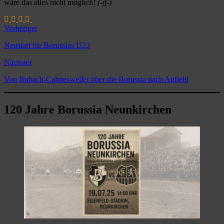
wäre das alles nicht möglich!
(-jf-)
Vorheriger
Neustart für Borussias U23
Nächster
Von Bubach-Calmesweiler über die Borussia nach Anfield
120 Jahre Borussia Neunkirchen