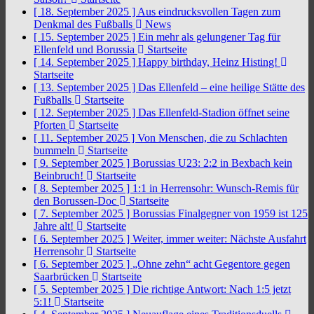
[ 18. September 2025 ]
Aus eindrucksvollen Tagen zum
Denkmal des Fußballs
News
[ 15. September 2025 ]
Ein mehr als gelungener Tag für
Ellenfeld und Borussia
Startseite
[ 14. September 2025 ]
Happy birthday, Heinz Histing!
Startseite
[ 13. September 2025 ]
Das Ellenfeld – eine heilige Stätte des
Fußballs
Startseite
[ 12. September 2025 ]
Das Ellenfeld-Stadion öffnet seine
Pforten
Startseite
[ 11. September 2025 ]
Von Menschen, die zu Schlachten
bummeln
Startseite
[ 9. September 2025 ]
Borussias U23: 2:2 in Bexbach kein
Beinbruch!
Startseite
[ 8. September 2025 ]
1:1 in Herrensohr: Wunsch-Remis für
den Borussen-Doc
Startseite
[ 7. September 2025 ]
Borussias Finalgegner von 1959 ist 125
Jahre alt!
Startseite
[ 6. September 2025 ]
Weiter, immer weiter: Nächste Ausfahrt
Herrensohr
Startseite
[ 6. September 2025 ]
„Ohne zehn“ acht Gegentore gegen
Saarbrücken
Startseite
[ 5. September 2025 ]
Die richtige Antwort: Nach 1:5 jetzt
5:1!
Startseite