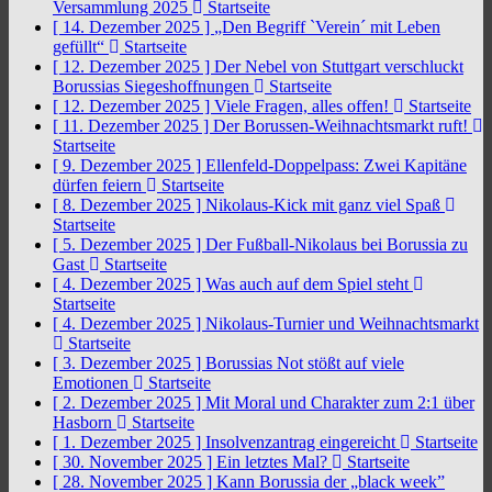
Versammlung 2025
Startseite
[ 14. Dezember 2025 ]
„Den Begriff `Verein´ mit Leben
gefüllt“
Startseite
[ 12. Dezember 2025 ]
Der Nebel von Stuttgart verschluckt
Borussias Siegeshoffnungen
Startseite
[ 12. Dezember 2025 ]
Viele Fragen, alles offen!
Startseite
[ 11. Dezember 2025 ]
Der Borussen-Weihnachtsmarkt ruft!
Startseite
[ 9. Dezember 2025 ]
Ellenfeld-Doppelpass: Zwei Kapitäne
dürfen feiern
Startseite
[ 8. Dezember 2025 ]
Nikolaus-Kick mit ganz viel Spaß
Startseite
[ 5. Dezember 2025 ]
Der Fußball-Nikolaus bei Borussia zu
Gast
Startseite
[ 4. Dezember 2025 ]
Was auch auf dem Spiel steht
Startseite
[ 4. Dezember 2025 ]
Nikolaus-Turnier und Weihnachtsmarkt
Startseite
[ 3. Dezember 2025 ]
Borussias Not stößt auf viele
Emotionen
Startseite
[ 2. Dezember 2025 ]
Mit Moral und Charakter zum 2:1 über
Hasborn
Startseite
[ 1. Dezember 2025 ]
Insolvenzantrag eingereicht
Startseite
[ 30. November 2025 ]
Ein letztes Mal?
Startseite
[ 28. November 2025 ]
Kann Borussia der „black week”