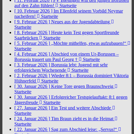
[ 11. Februar 2026 ]
FV Biesingen will den jungen Borussen
auf den Zahn fühlen!
Startseite
[ 10. Februar 2026 ]
Im Ellenfeld seinem Vorbild Neymar
nacheifern!
Startseite
[ 9. Februar 2026 ]
Neues aus der Jugendabteilung
Startseite
[ 8. Februar 2026 ]
Heute kein Test gegen Sportfreunde
Saarbrücken
Startseite
[ 5. Februar 2026 ]
„Möchte mithelfen, etwas aufzubauen!“
Startseite
[ 4. Februar 2026 ]
Abschied von einem Ur-Borussen –
Borussia trauert um Paul Georg †
Startseite
[ 3. Februar 2026 ]
Borussia lebt: Jugend mit sehr
erfolgreichem Wochenende
Startseite
[ 2. Februar 2026 ]
Wieder 8:1 – Borussia dominiert Viktoria
Hühnerfeld
Startseite
[ 30. Januar 2026 ]
Keine Tore gegen Braunschweig
Startseite
[ 30. Januar 2026 ]
Erfolgreicher Testspielauftakt: 8:1 gegen
Jägersfreude
Startseite
[ 27. Januar 2026 ]
Ein Test und weitere Abschiede
Startseite
[ 24. Januar 2026 ]
Tim Braun zieht es in die Heimat
Startseite
[ 22. Januar 2026 ]
Sag zum Abschied leise: „Servus!“