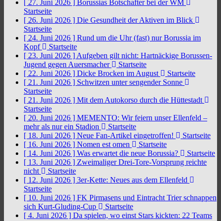
[ 27. Juni 2026 ]
Borussias Botschafter bei der WM
Startseite
[ 26. Juni 2026 ]
Die Gesundheit der Aktiven im Blick
Startseite
[ 24. Juni 2026 ]
Rund um die Uhr (fast) nur Borussia im
Kopf
Startseite
[ 23. Juni 2026 ]
Aufgeben gilt nicht: Hartnäckige Borussen-
Jugend gegen Auersmacher
Startseite
[ 22. Juni 2026 ]
Dicke Brocken im August
Startseite
[ 21. Juni 2026 ]
Schwitzen unter sengender Sonne
Startseite
[ 21. Juni 2026 ]
Mit dem Autokorso durch die Hüttestadt
Startseite
[ 20. Juni 2026 ]
MEMENTO: Wir feiern unser Ellenfeld –
mehr als nur ein Stadion
Startseite
[ 18. Juni 2026 ]
Neue Fan-Artikel eingetroffen!
Startseite
[ 16. Juni 2026 ]
Nomen est omen
Startseite
[ 14. Juni 2026 ]
Was erwartet die neue Borussia?
Startseite
[ 13. Juni 2026 ]
Zweimaliger Drei-Tore-Vorsprung reichte
nicht
Startseite
[ 12. Juni 2026 ]
3er-Kette: Neues aus dem Ellenfeld
Startseite
[ 10. Juni 2026 ]
FK Pirmasens und Eintracht Trier schnappen
sich Kurt-Gluding-Cup
Startseite
[ 4. Juni 2026 ]
Da spielen, wo einst Stars kickten: 22 Teams