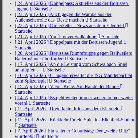
[ 24. April 2026 ]
Doppelpass: Aktuelles aus der Borussen-
Jugend
Startseite
[ 23. April 2026 ]
Auch gegen die Wambe aus der
Außenseiterrolle das Beste machen
Startseite
[ 22. April 2026 ]
Dreierkette – News aus dem Ellenfeld
Startseite
[ 21. April 2026 ]
You´ll never walk alone
Startseite
[ 21. April 2026 ]
Doppelpass mit der Borussen-Jugend
Startseite
[ 20. April 2026 ]
Borussias Rumpftruppe gegen Ballweilers
Ballermänner überfordert
Startseite
[ 17. April 2026 ]
An die Leistung vom Schwalbach-Spiel
anknüpfen …
Startseite
[ 16. April 2026 ]
C-Jugend erwartet die JSG Mandelbachtal
zum Spitzenspiel
Startseite
[ 15. April 2026 ]
Vierer-Kette: Am Rande der Bande
Startseite
[ 14. April 2026 ]
Es geht weiter, immer weiter, immer weiter
voran!
Startseite
[ 11. April 2026 ]
Dreierkette: Infos aus dem Ellenfeld
Startseite
[ 11. April 2026 ]
Rückkehr für ein Spiel ins Ellenfeld-Stadion
Startseite
[ 7. April 2026 ]
Ein seltener Geburtstag: Der „weiße Blitz“
wurde 90!
Startseite