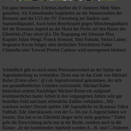
Ein ganz besonderes Erlebnis durften die F-Junioren Mitte März
genießen: Als Einlaufkinder begleiteten sie die Mannschaften der
Borussia und der U23 der SV Elversberg ins Stadion zum
Saarlandligaspiel. Auch beim Benefizspiel gegen Mönchengladbach
lief die Borussen-Jugend an der Hand der Profis auf den Rasen des
Ellenfelds
(Foto oben/-jf-):
Die Begegung mit Alessane Plea,
Kapitän Julian Weigl, Franck Honorat, Shio Fukuda, Stefan Lainer,
Regisseur Kevin Stöger, dem dreifachen Torschützen Fabio
Chiarodia oder Torwart Pereira Cardoso wird unvergessen bleiben!
Schließlich gibt es noch einen Personalwechsel an der Spitze der
Jugendabteilung zu vermelden. Denn nun ist das Ende von Michael
Raber
(Fotos oben / -jf-)
als Jugendvorstand gekommen, der sich
aus gesundheitlichen Gründen zurückzieht. Michael Raber
hinterlässt seinem Nachfolger Michael Reiser ein aufgrund
kontinuierlicher harter Arbeit in den vergangenen Jahren sehr gut
bestelltes Feld und kann erfreuliche Zahlen verkünden: „Wir
wachsen weiter! Derzeit spielen 180 Jugendliche im Borussia-Trikot
Fußball. Alle Altersklassen, von der G- bis zur A-Jugend haben wir
besetzt. Das hat es im Ellenfeld länger nicht mehr gegeben.“ Dabei
geht die Entwicklung nicht nur in die Breite, sondern auch in die
Klasse: „In der kommenden Spielzeit werden A-, B- und C-Junioren