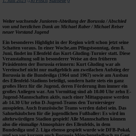
1. Juni 2025
Jo Frisch
Startseite
0
Weiter wachsende Junioren-Abteilung der Borussia / Abschied
von und herzlichen Dank an Michael Raber / Michael Reiser
neuer Vorstand Jugend
Ein besonderes Highlight in der Region wirft schon jetzt seine
Schatten voraus. In einer Woche,am Pfingstsonntag, dem 8.
Juni, findet im Ellenfeld das Kurt-Gluding-Turnier statt. Diese
Veranstaltung soll in besonderer Weise an den früheren
Präsidenten der Borussia erinnern: Kurt Gluding war als
Vereinschef nicht nur maßgeblich am zweifachen Aufstieg der
Borussia in die Bundesliga (1964 und 1967) sowie am Ausbau
des Ellenfeld-Stadions beteiligt, sondern hatte stets ein ganz
großes Herz für die Jugend, deren Förderung ihm immer ein
großes Anliegen war. Am Vormittag sind ab 10.00 Uhr zehn E-
Jugend-Mannschaften aktiv, nach einer Mittagspause werden
ab 14.30 Uhr zehn D-Jugend-Teams den Turniersieger
ausspielen. Auch französische Teams werden dabei sein. Das
Sahnehäubchen für die jugendlichen Fußballer: Es wird im
altehrwürdigen Stadion gespielt! Alle Mannschaften können
also die einmalige Atmosphäre des Ellenfelds, in dem
Bundesliga und 2. Liga ebenso gespielt wurde wie DFB-Pokal,
und wo vor kurzem auch Borussia Mönchengladbach zu Gast