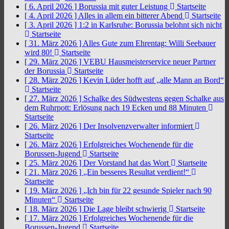
[ 6. April 2026 ]
Borussia mit guter Leistung
Startseite
[ 4. April 2026 ]
Alles in allem ein bitterer Abend
Startseite
[ 3. April 2026 ]
1:2 in Karlsruhe: Borussia belohnt sich nicht
Startseite
[ 31. März 2026 ]
Alles Gute zum Ehrentag: Willi Seebauer
wird 80!
Startseite
[ 29. März 2026 ]
VEBU Hausmeisterservice neuer Partner
der Borussia
Startseite
[ 28. März 2026 ]
Kevin Lüder hofft auf „alle Mann an Bord“
Startseite
[ 27. März 2026 ]
Schalke des Südwestens gegen Schalke aus
dem Ruhrpott: Erlösung nach 19 Ecken und 88 Minuten
Startseite
[ 26. März 2026 ]
Der Insolvenzverwalter informiert
Startseite
[ 26. März 2026 ]
Erfolgreiches Wochenende für die
Borussen-Jugend
Startseite
[ 25. März 2026 ]
Der Vorstand hat das Wort
Startseite
[ 21. März 2026 ]
„Ein besseres Resultat verdient!“
Startseite
[ 19. März 2026 ]
„Ich bin für 22 gesunde Spieler nach 90
Minuten“
Startseite
[ 18. März 2026 ]
Die Lage bleibt schwierig
Startseite
[ 17. März 2026 ]
Erfolgreiches Wochenende für die
Borussen-Jugend
Startseite