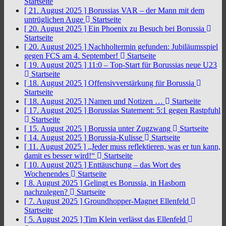
Startseite
[ 21. August 2025 ]
Borussias VAR – der Mann mit dem
untrüglichen Auge
Startseite
[ 20. August 2025 ]
Ein Phoenix zu Besuch bei Borussia
Startseite
[ 20. August 2025 ]
Nachholtermin gefunden: Jubiläumsspiel
gegen FCS am 4. September!
Startseite
[ 19. August 2025 ]
11:0 – Top-Start für Borussias neue U23
Startseite
[ 18. August 2025 ]
Offensivverstärkung für Borussia
Startseite
[ 18. August 2025 ]
Namen und Notizen …
Startseite
[ 17. August 2025 ]
Borussias Statement: 5:1 gegen Rastpfuhl
Startseite
[ 15. August 2025 ]
Borussia unter Zugzwang
Startseite
[ 14. August 2025 ]
Borussia-Kulisse
Startseite
[ 11. August 2025 ]
„Jeder muss reflektieren, was er tun kann,
damit es besser wird!“
Startseite
[ 10. August 2025 ]
Enttäuschung – das Wort des
Wochenendes
Startseite
[ 8. August 2025 ]
Gelingt es Borussia, in Hasborn
nachzulegen?
Startseite
[ 7. August 2025 ]
Groundhopper-Magnet Ellenfeld
Startseite
[ 5. August 2025 ]
Tim Klein verlässt das Ellenfeld