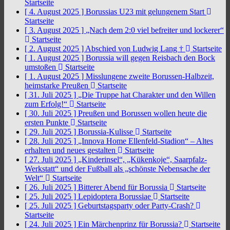
Startseite
[ 4. August 2025 ]
Borussias U23 mit gelungenem Start
Startseite
[ 3. August 2025 ]
„Nach dem 2:0 viel befreiter und lockerer“
Startseite
[ 2. August 2025 ]
Abschied von Ludwig Lang †
Startseite
[ 1. August 2025 ]
Borussia will gegen Reisbach den Bock
umstoßen
Startseite
[ 1. August 2025 ]
Misslungene zweite Borussen-Halbzeit,
heimstarke Preußen
Startseite
[ 31. Juli 2025 ]
„Die Truppe hat Charakter und den Willen
zum Erfolg!“
Startseite
[ 30. Juli 2025 ]
Preußen und Borussen wollen heute die
ersten Punkte
Startseite
[ 29. Juli 2025 ]
Borussia-Kulisse
Startseite
[ 28. Juli 2025 ]
„Innova Home Ellenfeld-Stadion“ – Altes
erhalten und neues gestalten
Startseite
[ 27. Juli 2025 ]
„Kinderinsel“, „Kükenkoje“, Saarpfalz-
Werkstatt“ und der Fußball als „schönste Nebensache der
Welt“
Startseite
[ 26. Juli 2025 ]
Bitterer Abend für Borussia
Startseite
[ 25. Juli 2025 ]
Lepidoptera Borussiae
Startseite
[ 25. Juli 2025 ]
Geburtstagsparty oder Party-Crash?
Startseite
[ 24. Juli 2025 ]
Ein Märchenprinz für Borussia?
Startseite