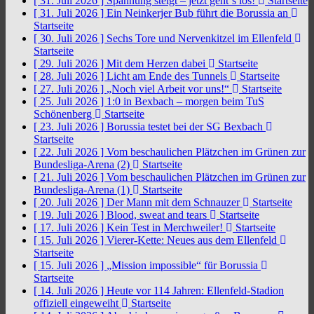
[ 31. Juli 2026 ]
Spannung steigt – jetzt geht´s los!
Startseite
[ 31. Juli 2026 ]
Ein Neinkerjer Bub führt die Borussia an
Startseite
[ 30. Juli 2026 ]
Sechs Tore und Nervenkitzel im Ellenfeld
Startseite
[ 29. Juli 2026 ]
Mit dem Herzen dabei
Startseite
[ 28. Juli 2026 ]
Licht am Ende des Tunnels
Startseite
[ 27. Juli 2026 ]
„Noch viel Arbeit vor uns!“
Startseite
[ 25. Juli 2026 ]
1:0 in Bexbach – morgen beim TuS
Schönenberg
Startseite
[ 23. Juli 2026 ]
Borussia testet bei der SG Bexbach
Startseite
[ 22. Juli 2026 ]
Vom beschaulichen Plätzchen im Grünen zur
Bundesliga-Arena (2)
Startseite
[ 21. Juli 2026 ]
Vom beschaulichen Plätzchen im Grünen zur
Bundesliga-Arena (1)
Startseite
[ 20. Juli 2026 ]
Der Mann mit dem Schnauzer
Startseite
[ 19. Juli 2026 ]
Blood, sweat and tears
Startseite
[ 17. Juli 2026 ]
Kein Test in Merchweiler!
Startseite
[ 15. Juli 2026 ]
Vierer-Kette: Neues aus dem Ellenfeld
Startseite
[ 15. Juli 2026 ]
„Mission impossible“ für Borussia
Startseite
[ 14. Juli 2026 ]
Heute vor 114 Jahren: Ellenfeld-Stadion
offiziell eingeweiht
Startseite