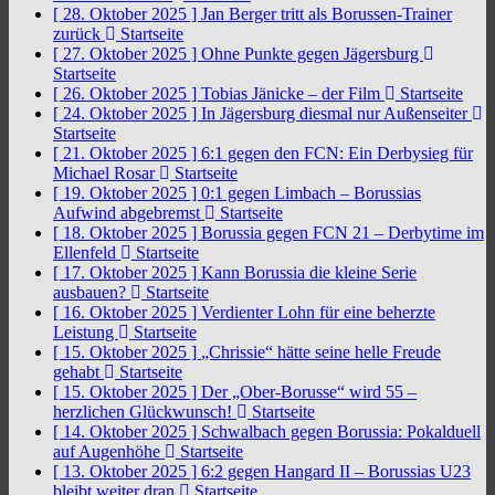
[ 28. Oktober 2025 ]
Jan Berger tritt als Borussen-Trainer
zurück
Startseite
[ 27. Oktober 2025 ]
Ohne Punkte gegen Jägersburg
Startseite
[ 26. Oktober 2025 ]
Tobias Jänicke – der Film
Startseite
[ 24. Oktober 2025 ]
In Jägersburg diesmal nur Außenseiter
Startseite
[ 21. Oktober 2025 ]
6:1 gegen den FCN: Ein Derbysieg für
Michael Rosar
Startseite
[ 19. Oktober 2025 ]
0:1 gegen Limbach – Borussias
Aufwind abgebremst
Startseite
[ 18. Oktober 2025 ]
Borussia gegen FCN 21 – Derbytime im
Ellenfeld
Startseite
[ 17. Oktober 2025 ]
Kann Borussia die kleine Serie
ausbauen?
Startseite
[ 16. Oktober 2025 ]
Verdienter Lohn für eine beherzte
Leistung
Startseite
[ 15. Oktober 2025 ]
„Chrissie“ hätte seine helle Freude
gehabt
Startseite
[ 15. Oktober 2025 ]
Der „Ober-Borusse“ wird 55 –
herzlichen Glückwunsch!
Startseite
[ 14. Oktober 2025 ]
Schwalbach gegen Borussia: Pokalduell
auf Augenhöhe
Startseite
[ 13. Oktober 2025 ]
6:2 gegen Hangard II – Borussias U23
bleibt weiter dran
Startseite