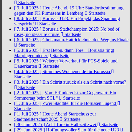
Startseite
[ 9. Juli 2025 ]
Heute Abend, 19 Uhr: Standortbestimmung
gegen den FK Pirmasens in Lemberg
Startseite
[ 8. Juli 2025 ]
Borussia U23: Ein Projekt, das Spannung
verspricht!
Startseite
[ 7. Juli 2025 ]
Borussia Stadtchampion 2025: No bed of
roses, no pleasure cruise
Startseite
[ 6. Juli 2025 ]
Christmann-Hattrick ebnet den Weg ins Finale
Startseite
[ 5. Juli 2025 ]
Erst Beton, dann Tore – Borussia ringt
Marpingen nieder
Startseite
[ 5. Juli 2025 ]
Weiterer Vorverkauf für FCS-Spiele und
Dauerkarten
Startseite
[ 4. Juli 2025 ]
Strammes Wochenende für Borussia
Startseite
[ 3. Juli 2025 ]
Ein Schritt zurück als ein Schritt nach vorne?
Startseite
[ 2. Juli 2025 ]
„Vom Erfindergeist zur Gegenwart: Ein
Sommertag beim SCL“
Startseite
[ 1. Juli 2025 ]
Zwei Stadttitel für die Borussen-Jugend
Startseite
[ 1. Juli 2025 ]
Heute Abend Startschuss zur
Stadtmeisterschaft 2025
Startseite
[ 30. Juni 2025 ]
Acht Tore in Halbzeit zwei
Startseite
[ 29. Juni 2025 ]
Hoffnungsvoller Start für die neue U23