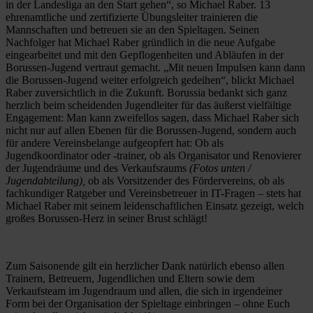
in der Landesliga an den Start gehen“, so Michael Raber. 13
ehrenamtliche und zertifizierte Übungsleiter trainieren die
Mannschaften und betreuen sie an den Spieltagen. Seinen
Nachfolger hat Michael Raber gründlich in die neue Aufgabe
eingearbeitet und mit den Gepflogenheiten und Abläufen in der
Borussen-Jugend vertraut gemacht. „Mit neuen Impulsen kann dann
die Borussen-Jugend weiter erfolgreich gedeihen“, blickt Michael
Raber zuversichtlich in die Zukunft. Borussia bedankt sich ganz
herzlich beim scheidenden Jugendleiter für das äußerst vielfältige
Engagement: Man kann zweifellos sagen, dass Michael Raber sich
nicht nur auf allen Ebenen für die Borussen-Jugend, sondern auch
für andere Vereinsbelange aufgeopfert hat: Ob als
Jugendkoordinator oder -trainer, ob als Organisator und Renovierer
der Jugendräume und des Verkaufsraums
(Fotos unten /
Jugendabteilung),
ob als Vorsitzender des Fördervereins, ob als
fachkundiger Ratgeber und Vereinsbetreuer in IT-Fragen – stets hat
Michael Raber mit seinem leidenschaftlichen Einsatz gezeigt, welch
großes Borussen-Herz in seiner Brust schlägt!
Zum Saisonende gilt ein herzlicher Dank natürlich ebenso allen
Trainern, Betreuern, Jugendlichen und Eltern sowie dem
Verkaufsteam im Jugendraum und allen, die sich in irgendeiner
Form bei der Organisation der Spieltage einbringen – ohne Euch