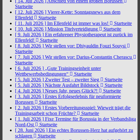
[ 14. Juli 2026 ]
Abschied von einem großen Borussen
Startseite
[ 12. Juli 2026 ]
Vierer-Kette: Sonntagsnews aus dem
Ellenfeld
Startseite
[ 11. Juli 2026 ]
Im Ellenfeld ist immer was los!
Startseite
[ 10. Juli 2026 ]
Mission Titelverteidigung
Startseite
[ 9. Juli 2026 ]
Ein erfahrener Physiotherapeut ist zurück im
Ellenfeld!
Startseite
[ 8. Juli 2026 ]
Wir stellen vor: Dhiyauldin Fouzi Souysi
Startseite
[ 7. Juli 2026 ]
Wir stellen vor: Darius-Constantin Cherascu
Startseite
[ 6. Juli 2026 ]
„Gute Trainingseinheit unter
Wettbewerbsbedingungen“
Startseite
[ 5. Juli 2026 ]
Zweiter Test – zweiter Sieg
Startseite
[ 5. Juli 2026 ]
Nächste Ausfahrt Bildstock
Startseite
[ 4. Juli 2026 ]
Neues Jahr, neues Glück?!
Startseite
[ 3. Juli 2026 ]
Erstes Erfolgserlebnis für neuformierte
Borussen
Startseite
[ 2. Juli 2026 ]
Erstes Vorbereitungsspiel: Wieweit trägt die
Trainingsarbeit schon Früchte?
Startseite
[ 1. Juli 2026 ]
Fixe Termine für Borussia in der Verbandsliga
Nord-Ost
Startseite
[ 28. Juni 2026 ]
Ein echtes Borussen-Herz hat aufgehört zu
schlagen
Startseite