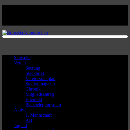
Facebook
Twitter
Instagram
Youtube
Startseite
Verein
Satzung
Steckbrief
Vereinsspielplan
Stadionmagazin
Chronik
Mitgliedsantrag
Ellenfeld
Platzbelegungsplan
Aktive
1. Mannschaft
AH
Jugend