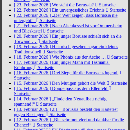
[ 23. Februar 2026 ]
Wo steht die Borussia?
Startseite
[ 22. Februar 2026 ]
Ein unvergessliches Erlebnis
Startseite
[ 22. Februar 2026 ]
„Der Welt zeigen, dass Borussia nie
untergeht!“
Startseite
[ 21. Februar 2026 ]
Nach Altenkessel ist vor Ommersheim
und Blieskastel
Startseite
[ 20. Februar 2026 ]
Ein junger Borusse schießt sich an die
Torwand …
Startseite
[ 19. Februar 2026 ]
Historisch gesehen sogar ein kleines
Traditionsduell
Startseite
[ 18. Februar 2026 ]
Wie Phönix aus der Asche …
Startseite
[ 17. Februar 2026 ]
Ein junger Mann mit Tasmania-
Erfahrung
Startseite
[ 16. Februar 2026 ]
Drei Siege für die Borussen-Jugend
Startseite
[ 15. Februar 2026 ]
Den Mutigen gehört die Welt
Startseite
[ 15. Februar 2026 ]
Doppelpass aus dem Ellenfeld
Startseite
[ 14. Februar 2026 ]
„Finde den Neuaufbau richtig
spannend!“
Startseite
[ 13. Februar 2026 ]
2:1 – Borussia besteht den Härtetest
gegen Biesingen
Startseite
[ 12. Februar 2026 ]
„Bin sehr motiviert und dankbar für die
Chance!“
Startseite