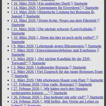
[ 16. März 2026 ]
Ein ungleiches Duell
Startseite
[ 14. März 2026 ]
Anregungen für Elversberg?
Startseite
[ 13. März 2026 ]
Historische Leistung bei Borussias B-
Jugend
Startseite
[ 12. März 2026 ]
Dreier-Kette: Neues aus dem Ellenfeld
Startseite
[ 11. März 2026 ]
Die nächste schwere (Lern)Aufgabe
Startseite
[ 10. März 2026 ]
„Denn das hier ist noch nicht vorbei!“
Startseite
[ 9. März 2026 ]
Lehrstunde gegen Bliesmengen
Startseite
[ 7. März 2026 ]
Entwicklungserlebnisse statt Ergebnisse
Startseite
[ 5. März 2026 ]
„Der nächste Kandidat für die ZDF-
Torwand!“
Startseite
[ 3. März 2026 ]
Außenseiter Borussia
Startseite
[ 2. März 2026 ]
Viel Zuspruch für das junge Borussen-Team
Startseite
[ 1. März 2026 ]
Mit erhobenem Haupt vom Platz
Startseite
[ 27. Februar 2026 ]
Quo vadis, Borussia?
Startseite
[ 27. Februar 2026 ]
„Wir hätten noch drei Stunden
weiterspielen können …“
Startseite
[ 26. Februar 2026 ]
„Das bedeutet mir sehr viel!“
Startseite
[ 24. Februar 2026 ]
„Will helfen, den Verein am Leben zu
halten!“
Startseite