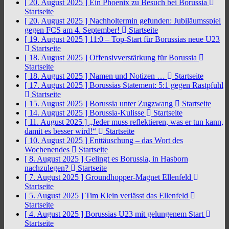
[ 20. August 2025 ]
Ein Phoenix zu Besuch bei Borussia
Startseite
[ 20. August 2025 ]
Nachholtermin gefunden: Jubiläumsspiel
gegen FCS am 4. September!
Startseite
[ 19. August 2025 ]
11:0 – Top-Start für Borussias neue U23
Startseite
[ 18. August 2025 ]
Offensivverstärkung für Borussia
Startseite
[ 18. August 2025 ]
Namen und Notizen …
Startseite
[ 17. August 2025 ]
Borussias Statement: 5:1 gegen Rastpfuhl
Startseite
[ 15. August 2025 ]
Borussia unter Zugzwang
Startseite
[ 14. August 2025 ]
Borussia-Kulisse
Startseite
[ 11. August 2025 ]
„Jeder muss reflektieren, was er tun kann,
damit es besser wird!“
Startseite
[ 10. August 2025 ]
Enttäuschung – das Wort des
Wochenendes
Startseite
[ 8. August 2025 ]
Gelingt es Borussia, in Hasborn
nachzulegen?
Startseite
[ 7. August 2025 ]
Groundhopper-Magnet Ellenfeld
Startseite
[ 5. August 2025 ]
Tim Klein verlässt das Ellenfeld
Startseite
[ 4. August 2025 ]
Borussias U23 mit gelungenem Start
Startseite