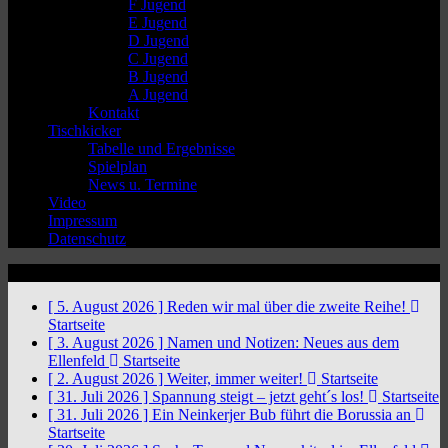
F Jugend
E Jugend
D Jugend
C Jugend
B Jugend
A Jugend
Kontakt
Tischkicker
Tabelle und Ergebnisse
Spielplan
News u. Termine
Video
Impressum
Datenschutz
News Ticker
[ 5. August 2026 ]
Reden wir mal über die zweite Reihe!
Startseite
[ 3. August 2026 ]
Namen und Notizen: Neues aus dem
Ellenfeld
Startseite
[ 2. August 2026 ]
Weiter, immer weiter!
Startseite
[ 31. Juli 2026 ]
Spannung steigt – jetzt geht´s los!
Startseite
[ 31. Juli 2026 ]
Ein Neinkerjer Bub führt die Borussia an
Startseite