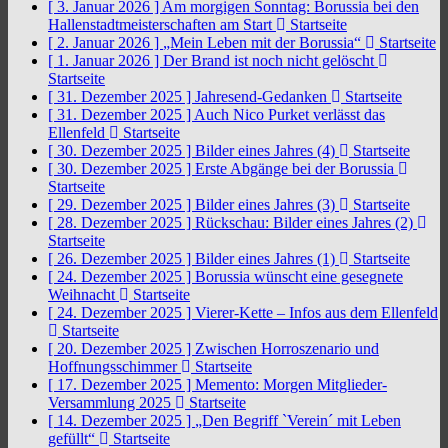
[ 3. Januar 2026 ]
Am morgigen Sonntag: Borussia bei den
Hallenstadtmeisterschaften am Start
Startseite
[ 2. Januar 2026 ]
„Mein Leben mit der Borussia“
Startseite
[ 1. Januar 2026 ]
Der Brand ist noch nicht gelöscht
Startseite
[ 31. Dezember 2025 ]
Jahresend-Gedanken
Startseite
[ 31. Dezember 2025 ]
Auch Nico Purket verlässt das
Ellenfeld
Startseite
[ 30. Dezember 2025 ]
Bilder eines Jahres (4)
Startseite
[ 30. Dezember 2025 ]
Erste Abgänge bei der Borussia
Startseite
[ 29. Dezember 2025 ]
Bilder eines Jahres (3)
Startseite
[ 28. Dezember 2025 ]
Rückschau: Bilder eines Jahres (2)
Startseite
[ 26. Dezember 2025 ]
Bilder eines Jahres (1)
Startseite
[ 24. Dezember 2025 ]
Borussia wünscht eine gesegnete
Weihnacht
Startseite
[ 24. Dezember 2025 ]
Vierer-Kette – Infos aus dem Ellenfeld
Startseite
[ 20. Dezember 2025 ]
Zwischen Horroszenario und
Hoffnungsschimmer
Startseite
[ 17. Dezember 2025 ]
Memento: Morgen Mitglieder-
Versammlung 2025
Startseite
[ 14. Dezember 2025 ]
„Den Begriff `Verein´ mit Leben
gefüllt“
Startseite