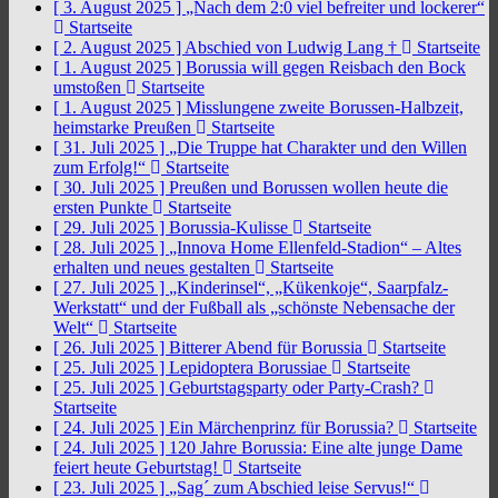
[ 3. August 2025 ]
„Nach dem 2:0 viel befreiter und lockerer“
Startseite
[ 2. August 2025 ]
Abschied von Ludwig Lang †
Startseite
[ 1. August 2025 ]
Borussia will gegen Reisbach den Bock
umstoßen
Startseite
[ 1. August 2025 ]
Misslungene zweite Borussen-Halbzeit,
heimstarke Preußen
Startseite
[ 31. Juli 2025 ]
„Die Truppe hat Charakter und den Willen
zum Erfolg!“
Startseite
[ 30. Juli 2025 ]
Preußen und Borussen wollen heute die
ersten Punkte
Startseite
[ 29. Juli 2025 ]
Borussia-Kulisse
Startseite
[ 28. Juli 2025 ]
„Innova Home Ellenfeld-Stadion“ – Altes
erhalten und neues gestalten
Startseite
[ 27. Juli 2025 ]
„Kinderinsel“, „Kükenkoje“, Saarpfalz-
Werkstatt“ und der Fußball als „schönste Nebensache der
Welt“
Startseite
[ 26. Juli 2025 ]
Bitterer Abend für Borussia
Startseite
[ 25. Juli 2025 ]
Lepidoptera Borussiae
Startseite
[ 25. Juli 2025 ]
Geburtstagsparty oder Party-Crash?
Startseite
[ 24. Juli 2025 ]
Ein Märchenprinz für Borussia?
Startseite
[ 24. Juli 2025 ]
120 Jahre Borussia: Eine alte junge Dame
feiert heute Geburtstag!
Startseite
[ 23. Juli 2025 ]
„Sag´ zum Abschied leise Servus!“