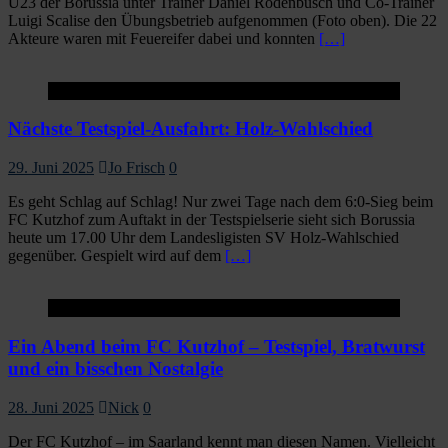
U23 der Borussia unter Trainer Daniel Rodenbusch und Co-Trainer
Luigi Scalise den Übungsbetrieb aufgenommen (Foto oben). Die 22
Akteure waren mit Feuereifer dabei und konnten
[…]
Startseite
Nächste Testspiel-Ausfahrt: Holz-Wahlschied
29. Juni 2025
Jo Frisch
0
Es geht Schlag auf Schlag! Nur zwei Tage nach dem 6:0-Sieg beim
FC Kutzhof zum Auftakt in der Testspielserie sieht sich Borussia
heute um 17.00 Uhr dem Landesligisten SV Holz-Wahlschied
gegenüber. Gespielt wird auf dem
[…]
1.Mannschaft
Ein Abend beim FC Kutzhof – Testspiel, Bratwurst
und ein bisschen Nostalgie
28. Juni 2025
Nick
0
Der FC Kutzhof – im Saarland kennt man diesen Namen. Vielleicht