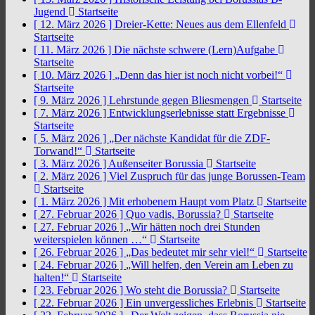
Jugend
Startseite
[ 12. März 2026 ]
Dreier-Kette: Neues aus dem Ellenfeld
Startseite
[ 11. März 2026 ]
Die nächste schwere (Lern)Aufgabe
Startseite
[ 10. März 2026 ]
„Denn das hier ist noch nicht vorbei!“
Startseite
[ 9. März 2026 ]
Lehrstunde gegen Bliesmengen
Startseite
[ 7. März 2026 ]
Entwicklungserlebnisse statt Ergebnisse
Startseite
[ 5. März 2026 ]
„Der nächste Kandidat für die ZDF-
Torwand!“
Startseite
[ 3. März 2026 ]
Außenseiter Borussia
Startseite
[ 2. März 2026 ]
Viel Zuspruch für das junge Borussen-Team
Startseite
[ 1. März 2026 ]
Mit erhobenem Haupt vom Platz
Startseite
[ 27. Februar 2026 ]
Quo vadis, Borussia?
Startseite
[ 27. Februar 2026 ]
„Wir hätten noch drei Stunden
weiterspielen können …“
Startseite
[ 26. Februar 2026 ]
„Das bedeutet mir sehr viel!“
Startseite
[ 24. Februar 2026 ]
„Will helfen, den Verein am Leben zu
halten!“
Startseite
[ 23. Februar 2026 ]
Wo steht die Borussia?
Startseite
[ 22. Februar 2026 ]
Ein unvergessliches Erlebnis
Startseite