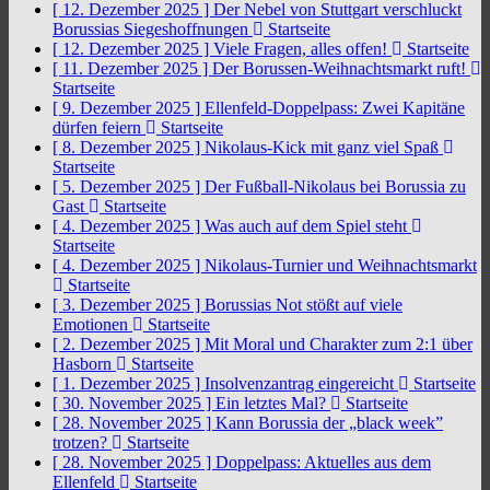
[ 12. Dezember 2025 ]
Der Nebel von Stuttgart verschluckt
Borussias Siegeshoffnungen
Startseite
[ 12. Dezember 2025 ]
Viele Fragen, alles offen!
Startseite
[ 11. Dezember 2025 ]
Der Borussen-Weihnachtsmarkt ruft!
Startseite
[ 9. Dezember 2025 ]
Ellenfeld-Doppelpass: Zwei Kapitäne
dürfen feiern
Startseite
[ 8. Dezember 2025 ]
Nikolaus-Kick mit ganz viel Spaß
Startseite
[ 5. Dezember 2025 ]
Der Fußball-Nikolaus bei Borussia zu
Gast
Startseite
[ 4. Dezember 2025 ]
Was auch auf dem Spiel steht
Startseite
[ 4. Dezember 2025 ]
Nikolaus-Turnier und Weihnachtsmarkt
Startseite
[ 3. Dezember 2025 ]
Borussias Not stößt auf viele
Emotionen
Startseite
[ 2. Dezember 2025 ]
Mit Moral und Charakter zum 2:1 über
Hasborn
Startseite
[ 1. Dezember 2025 ]
Insolvenzantrag eingereicht
Startseite
[ 30. November 2025 ]
Ein letztes Mal?
Startseite
[ 28. November 2025 ]
Kann Borussia der „black week”
trotzen?
Startseite
[ 28. November 2025 ]
Doppelpass: Aktuelles aus dem
Ellenfeld
Startseite