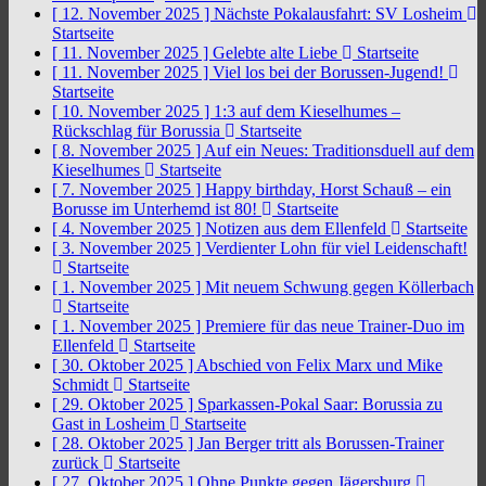
[ 12. November 2025 ]
Nächste Pokalausfahrt: SV Losheim
Startseite
[ 11. November 2025 ]
Gelebte alte Liebe
Startseite
[ 11. November 2025 ]
Viel los bei der Borussen-Jugend!
Startseite
[ 10. November 2025 ]
1:3 auf dem Kieselhumes –
Rückschlag für Borussia
Startseite
[ 8. November 2025 ]
Auf ein Neues: Traditionsduell auf dem
Kieselhumes
Startseite
[ 7. November 2025 ]
Happy birthday, Horst Schauß – ein
Borusse im Unterhemd ist 80!
Startseite
[ 4. November 2025 ]
Notizen aus dem Ellenfeld
Startseite
[ 3. November 2025 ]
Verdienter Lohn für viel Leidenschaft!
Startseite
[ 1. November 2025 ]
Mit neuem Schwung gegen Köllerbach
Startseite
[ 1. November 2025 ]
Premiere für das neue Trainer-Duo im
Ellenfeld
Startseite
[ 30. Oktober 2025 ]
Abschied von Felix Marx und Mike
Schmidt
Startseite
[ 29. Oktober 2025 ]
Sparkassen-Pokal Saar: Borussia zu
Gast in Losheim
Startseite
[ 28. Oktober 2025 ]
Jan Berger tritt als Borussen-Trainer
zurück
Startseite
[ 27. Oktober 2025 ]
Ohne Punkte gegen Jägersburg