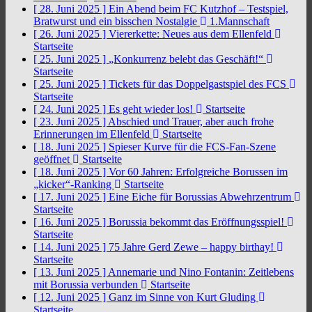
[ 28. Juni 2025 ]
Ein Abend beim FC Kutzhof – Testspiel,
Bratwurst und ein bisschen Nostalgie
1.Mannschaft
[ 26. Juni 2025 ]
Viererkette: Neues aus dem Ellenfeld
Startseite
[ 25. Juni 2025 ]
„Konkurrenz belebt das Geschäft!“
Startseite
[ 25. Juni 2025 ]
Tickets für das Doppelgastspiel des FCS
Startseite
[ 24. Juni 2025 ]
Es geht wieder los!
Startseite
[ 23. Juni 2025 ]
Abschied und Trauer, aber auch frohe
Erinnerungen im Ellenfeld
Startseite
[ 18. Juni 2025 ]
Spieser Kurve für die FCS-Fan-Szene
geöffnet
Startseite
[ 18. Juni 2025 ]
Vor 60 Jahren: Erfolgreiche Borussen im
„kicker“-Ranking
Startseite
[ 17. Juni 2025 ]
Eine Eiche für Borussias Abwehrzentrum
Startseite
[ 16. Juni 2025 ]
Borussia bekommt das Eröffnungsspiel!
Startseite
[ 14. Juni 2025 ]
75 Jahre Gerd Zewe – happy birthay!
Startseite
[ 13. Juni 2025 ]
Annemarie und Nino Fontanin: Zeitlebens
mit Borussia verbunden
Startseite
[ 12. Juni 2025 ]
Ganz im Sinne von Kurt Gluding
Startseite