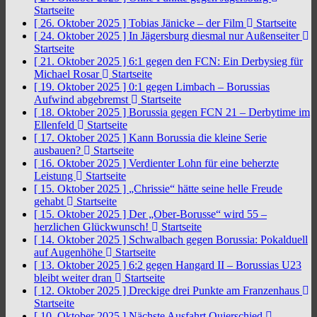
Startseite
[ 26. Oktober 2025 ]
Tobias Jänicke – der Film
Startseite
[ 24. Oktober 2025 ]
In Jägersburg diesmal nur Außenseiter
Startseite
[ 21. Oktober 2025 ]
6:1 gegen den FCN: Ein Derbysieg für
Michael Rosar
Startseite
[ 19. Oktober 2025 ]
0:1 gegen Limbach – Borussias
Aufwind abgebremst
Startseite
[ 18. Oktober 2025 ]
Borussia gegen FCN 21 – Derbytime im
Ellenfeld
Startseite
[ 17. Oktober 2025 ]
Kann Borussia die kleine Serie
ausbauen?
Startseite
[ 16. Oktober 2025 ]
Verdienter Lohn für eine beherzte
Leistung
Startseite
[ 15. Oktober 2025 ]
„Chrissie“ hätte seine helle Freude
gehabt
Startseite
[ 15. Oktober 2025 ]
Der „Ober-Borusse“ wird 55 –
herzlichen Glückwunsch!
Startseite
[ 14. Oktober 2025 ]
Schwalbach gegen Borussia: Pokalduell
auf Augenhöhe
Startseite
[ 13. Oktober 2025 ]
6:2 gegen Hangard II – Borussias U23
bleibt weiter dran
Startseite
[ 12. Oktober 2025 ]
Dreckige drei Punkte am Franzenhaus
Startseite
[ 10. Oktober 2025 ]
Nächste Ausfahrt Quierschied