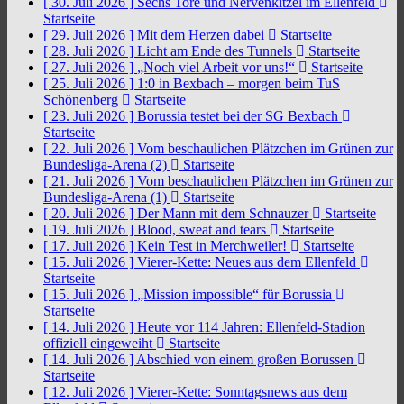
[ 30. Juli 2026 ]
Sechs Tore und Nervenkitzel im Ellenfeld
Startseite
[ 29. Juli 2026 ]
Mit dem Herzen dabei
Startseite
[ 28. Juli 2026 ]
Licht am Ende des Tunnels
Startseite
[ 27. Juli 2026 ]
„Noch viel Arbeit vor uns!“
Startseite
[ 25. Juli 2026 ]
1:0 in Bexbach – morgen beim TuS
Schönenberg
Startseite
[ 23. Juli 2026 ]
Borussia testet bei der SG Bexbach
Startseite
[ 22. Juli 2026 ]
Vom beschaulichen Plätzchen im Grünen zur
Bundesliga-Arena (2)
Startseite
[ 21. Juli 2026 ]
Vom beschaulichen Plätzchen im Grünen zur
Bundesliga-Arena (1)
Startseite
[ 20. Juli 2026 ]
Der Mann mit dem Schnauzer
Startseite
[ 19. Juli 2026 ]
Blood, sweat and tears
Startseite
[ 17. Juli 2026 ]
Kein Test in Merchweiler!
Startseite
[ 15. Juli 2026 ]
Vierer-Kette: Neues aus dem Ellenfeld
Startseite
[ 15. Juli 2026 ]
„Mission impossible“ für Borussia
Startseite
[ 14. Juli 2026 ]
Heute vor 114 Jahren: Ellenfeld-Stadion
offiziell eingeweiht
Startseite
[ 14. Juli 2026 ]
Abschied von einem großen Borussen
Startseite
[ 12. Juli 2026 ]
Vierer-Kette: Sonntagsnews aus dem