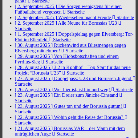
parat?
Startseite
[ 2. September 2025 ]
Die Sorgen wenigstens für einen
Fußballabend vergessen
Startseite
[ 2. September 2025 ]
Wiedersehen macht Freude
Startseite
[ 2. September 2025 ]
Alle Neune für Borussias U23
Startseite
[ 1. September 2025 ]
Doppelspieltag gegen Elversberg: Tor-
Flut im Ellenfeld
Startseite
[ 30. August 2025 ]
Rückenwind aus Bliesmengen gegen
Elversberg mitnehmen!
Startseite
[ 29. August 2025 ]
Von Hiobsbotschaften und einem
Pyrrhus-Sieg
Startseite
[ 28. August 2025 ]
3:2 in Kohlhof – Top-Start für das neue
Projekt “Borussia U23”
Startseite
[ 27. August 2025 ]
Doppelpass: U23 und Borussen-Jugend
Startseite
[ 26. August 2025 ]
Wer hier ist, ist hin und weg!
Startseite
[ 23. August 2025 ]
Ein Dreier zum Jänicke-Einstand
Startseite
[ 23. August 2025 ]
Gutes tun und der Borussia guttun!
Startseite
[ 22. August 2025 ]
Wohin geht die Reise der Borussia?
Startseite
[ 21. August 2025 ]
Borussias VAR – der Mann mit dem
untrüglichen Auge
Startseite