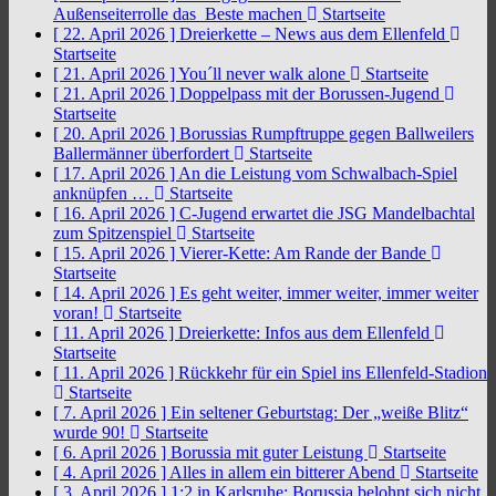
Außenseiterrolle das Beste machen
Startseite
[ 22. April 2026 ]
Dreierkette – News aus dem Ellenfeld
Startseite
[ 21. April 2026 ]
You´ll never walk alone
Startseite
[ 21. April 2026 ]
Doppelpass mit der Borussen-Jugend
Startseite
[ 20. April 2026 ]
Borussias Rumpftruppe gegen Ballweilers
Ballermänner überfordert
Startseite
[ 17. April 2026 ]
An die Leistung vom Schwalbach-Spiel
anknüpfen …
Startseite
[ 16. April 2026 ]
C-Jugend erwartet die JSG Mandelbachtal
zum Spitzenspiel
Startseite
[ 15. April 2026 ]
Vierer-Kette: Am Rande der Bande
Startseite
[ 14. April 2026 ]
Es geht weiter, immer weiter, immer weiter
voran!
Startseite
[ 11. April 2026 ]
Dreierkette: Infos aus dem Ellenfeld
Startseite
[ 11. April 2026 ]
Rückkehr für ein Spiel ins Ellenfeld-Stadion
Startseite
[ 7. April 2026 ]
Ein seltener Geburtstag: Der „weiße Blitz“
wurde 90!
Startseite
[ 6. April 2026 ]
Borussia mit guter Leistung
Startseite
[ 4. April 2026 ]
Alles in allem ein bitterer Abend
Startseite
[ 3. April 2026 ]
1:2 in Karlsruhe: Borussia belohnt sich nicht