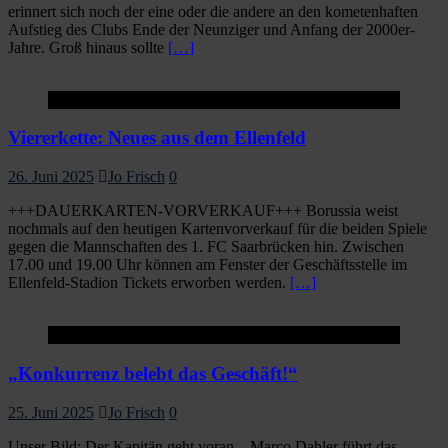
erinnert sich noch der eine oder die andere an den kometenhaften
Aufstieg des Clubs Ende der Neunziger und Anfang der 2000er-
Jahre. Groß hinaus sollte
[…]
Startseite
Viererkette: Neues aus dem Ellenfeld
26. Juni 2025
Jo Frisch
0
+++DAUERKARTEN-VORVERKAUF+++ Borussia weist
nochmals auf den heutigen Kartenvorverkauf für die beiden Spiele
gegen die Mannschaften des 1. FC Saarbrücken hin. Zwischen
17.00 und 19.00 Uhr können am Fenster der Geschäftsstelle im
Ellenfeld-Stadion Tickets erworben werden.
[…]
Startseite
„Konkurrenz belebt das Geschäft!“
25. Juni 2025
Jo Frisch
0
Unser Bild: Der Kapitän geht voran – Marco Dahler führt das