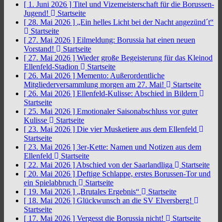
[ 1. Juni 2026 ]
Titel und Vizemeisterschaft für die Borussen-
Jugend!
Startseite
[ 28. Mai 2026 ]
„Ein helles Licht bei der Nacht angezünd´t“
Startseite
[ 27. Mai 2026 ]
Eilmeldung: Borussia hat einen neuen
Vorstand!
Startseite
[ 27. Mai 2026 ]
Wieder große Begeisterung für das Kleinod
Ellenfeld-Stadion
Startseite
[ 26. Mai 2026 ]
Memento: Außerordentliche
Mitgliederversammlung morgen am 27. Mai!
Startseite
[ 26. Mai 2026 ]
Ellenfeld-Kulisse: Abschied in Bildern
Startseite
[ 25. Mai 2026 ]
Emotionaler Saisonabschluss vor guter
Kulisse
Startseite
[ 23. Mai 2026 ]
Die vier Musketiere aus dem Ellenfeld
Startseite
[ 23. Mai 2026 ]
3er-Kette: Namen und Notizen aus dem
Ellenfeld
Startseite
[ 22. Mai 2026 ]
Abschied von der Saarlandliga
Startseite
[ 20. Mai 2026 ]
Deftige Schlappe, erstes Borussen-Tor und
ein Spielabbruch
Startseite
[ 19. Mai 2026 ]
„Brutales Ergebnis“
Startseite
[ 18. Mai 2026 ]
Glückwunsch an die SV Elversberg!
Startseite
[ 17. Mai 2026 ]
Vergesst die Borussia nicht!
Startseite