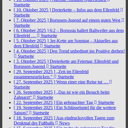
Startseite
[ 10. Oktober 2025 ]
Dreierkette – Infos aus dem Ellenfeld
Startseite
[ 7. Oktober 2025 ]
Borussen-Jugend auf einem guten Weg
Startseite
[ 6. Oktober 2025 ]
6:2 – Borussia ballert Ballweiler aus dem
Ellenfeld …
Startseite
[ 5. Oktober 2025 ]
3er-Kette am Sonntag – Aktuelles aus
dem Ellenfeld
Startseite
[ 4. Oktober 2025 ]
Den Trend unbedingt ins Positive drehen!
Startseite
[ 3. Oktober 2025 ]
Dreierkette am Feiertag: Ellenfeld und
Borussen-Jugend
Startseite
[ 29. September 2025 ]
„Zeit im Ellenfeld
zusammenzurücken.“
Startseite
[ 27. September 2025 ]
Wenn einer eine Reise tut …
Startseite
[ 26. September 2025 ]
„Das ist wie ein Besuch beim
Zahnarzt“
Startseite
[ 22. September 2025 ]
Ein gebrauchter Tag
Startseite
[ 19. September 2025 ]
Ein Schlüsselspiel für die weitere
Saison?
Startseite
[ 18. September 2025 ]
Aus eindrucksvollen Tagen zum
Denkmal des Fußballs
News