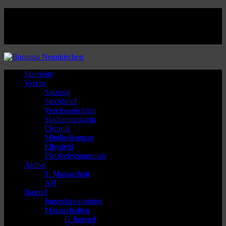
Facebook
Twitter
Instagram
Youtube
Startseite
Verein
Satzung
Steckbrief
Vereinsspielplan
Stadionmagazin
Chronik
Mitgliedsantrag
Ellenfeld
Platzbelegungsplan
Aktive
1. Mannschaft
AH
Jugend
Jugendsponsoring
Mannschaften
G Jugend