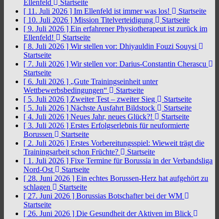
Ellenfeld
Startseite
[ 11. Juli 2026 ]
Im Ellenfeld ist immer was los!
Startseite
[ 10. Juli 2026 ]
Mission Titelverteidigung
Startseite
[ 9. Juli 2026 ]
Ein erfahrener Physiotherapeut ist zurück im
Ellenfeld!
Startseite
[ 8. Juli 2026 ]
Wir stellen vor: Dhiyauldin Fouzi Souysi
Startseite
[ 7. Juli 2026 ]
Wir stellen vor: Darius-Constantin Cherascu
Startseite
[ 6. Juli 2026 ]
„Gute Trainingseinheit unter
Wettbewerbsbedingungen“
Startseite
[ 5. Juli 2026 ]
Zweiter Test – zweiter Sieg
Startseite
[ 5. Juli 2026 ]
Nächste Ausfahrt Bildstock
Startseite
[ 4. Juli 2026 ]
Neues Jahr, neues Glück?!
Startseite
[ 3. Juli 2026 ]
Erstes Erfolgserlebnis für neuformierte
Borussen
Startseite
[ 2. Juli 2026 ]
Erstes Vorbereitungsspiel: Wieweit trägt die
Trainingsarbeit schon Früchte?
Startseite
[ 1. Juli 2026 ]
Fixe Termine für Borussia in der Verbandsliga
Nord-Ost
Startseite
[ 28. Juni 2026 ]
Ein echtes Borussen-Herz hat aufgehört zu
schlagen
Startseite
[ 27. Juni 2026 ]
Borussias Botschafter bei der WM
Startseite
[ 26. Juni 2026 ]
Die Gesundheit der Aktiven im Blick