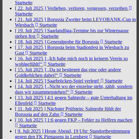
Startseite
[ 22. Juli 2025 ]
Verlieben, verloren, vergessen, verzeihen
Startseite
[ 21. Juli 2025 ]
Borussia Zweiter beim LEVOBANK-Cup in
Wiesbach
Startseite
[ 19. Juli 2025 ]
Saarlandliga-Termine bis zur Winterpause
stehen fest
Startseite
[ 18. Juli 2025 ]
Generalprobe für Borussia
Startseite
[ 17. Juli 2025 ]
Borussia beim Stadionfest in Wiesbach zu
Gast
Startseite
[ 16. Juli 2025 ]
„Ich habe mich noch in keinem Verein so
wohlgefühlt!“
Startseite
[ 15. Juli 2025 ]
„Da ist bestimmt das eine oder andere
Goldkehlchen dabei!“
Startseite
[ 14. Juli 2025 ]
Saarbrücken-Spiel verlegt!
Startseite
[ 14. Juli 2025 ]
„Nicht wo der einzelne steht, zählt, sondern
dass wir zusammenstehen!“
Startseite
[ 13. Juli 2025 ]
4:1 gegen Salmrohr – gute Unterhaltung im
Ellenfeld
Startseite
[ 11. Juli 2025 ]
Nächster Prüfstein: Salmrohr fühlt der
Borussia auf den Zahn
Startseite
[ 10. Juli 2025 ]
1:6 gegen FKP – Fehler zu Helfern machen
Startseite
[ 9. Juli 2025 ]
Heute Abend, 19 Uhr: Standortbestimmung
gegen den FK Pirmasens in Lemberg
Startseite