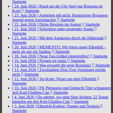
Startseite
[ 24. Juni 2026 ]
Rund um die Uhr (fast) nur Borussia im
Kopf
Startseite
[ 23. Juni 2026 ]
Aufgeben gilt nicht: Hartnäckige Borussen-
Jugend gegen Auersmacher
Startseite
[ 22. Juni 2026 ]
Dicke Brocken im August
Startseite
[ 21. Juni 2026 ]
Schwitzen unter sengender Sonne
Startseite
[ 21. Juni 2026 ]
Mit dem Autokorso durch die Hüttestadt
Startseite
[ 20. Juni 2026 ]
MEMENTO: Wir feiern unser Ellenfeld –
mehr als nur ein Stadion
Startseite
[ 18. Juni 2026 ]
Neue Fan-Artikel eingetroffen!
Startseite
[ 16. Juni 2026 ]
Nomen est omen
Startseite
[ 14. Juni 2026 ]
Was erwartet die neue Borussia?
Startseite
[ 13. Juni 2026 ]
Zweimaliger Drei-Tore-Vorsprung reichte
nicht
Startseite
[ 12. Juni 2026 ]
3er-Kette: Neues aus dem Ellenfeld
Startseite
[ 10. Juni 2026 ]
FK Pirmasens und Eintracht Trier schnappen
sich Kurt-Gluding-Cup
Startseite
[ 4. Juni 2026 ]
Da spielen, wo einst Stars kickten: 22 Teams
kämpfen um den Kurt-Gluding-Cup
Startseite
[ 3. Juni 2026 ]
Ellenfeld-Kulisse: Namen und Notizen
Startseite