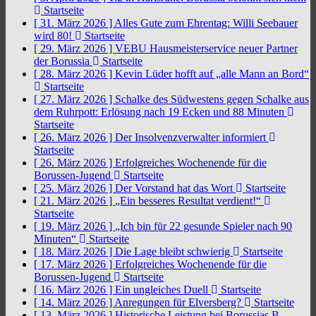
Startseite
[ 31. März 2026 ]
Alles Gute zum Ehrentag: Willi Seebauer
wird 80!
Startseite
[ 29. März 2026 ]
VEBU Hausmeisterservice neuer Partner
der Borussia
Startseite
[ 28. März 2026 ]
Kevin Lüder hofft auf „alle Mann an Bord“
Startseite
[ 27. März 2026 ]
Schalke des Südwestens gegen Schalke aus
dem Ruhrpott: Erlösung nach 19 Ecken und 88 Minuten
Startseite
[ 26. März 2026 ]
Der Insolvenzverwalter informiert
Startseite
[ 26. März 2026 ]
Erfolgreiches Wochenende für die
Borussen-Jugend
Startseite
[ 25. März 2026 ]
Der Vorstand hat das Wort
Startseite
[ 21. März 2026 ]
„Ein besseres Resultat verdient!“
Startseite
[ 19. März 2026 ]
„Ich bin für 22 gesunde Spieler nach 90
Minuten“
Startseite
[ 18. März 2026 ]
Die Lage bleibt schwierig
Startseite
[ 17. März 2026 ]
Erfolgreiches Wochenende für die
Borussen-Jugend
Startseite
[ 16. März 2026 ]
Ein ungleiches Duell
Startseite
[ 14. März 2026 ]
Anregungen für Elversberg?
Startseite
[ 13. März 2026 ]
Historische Leistung bei Borussias B-