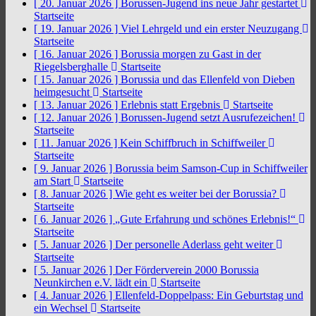
[ 20. Januar 2026 ]
Borussen-Jugend ins neue Jahr gestartet
Startseite
[ 19. Januar 2026 ]
Viel Lehrgeld und ein erster Neuzugang
Startseite
[ 16. Januar 2026 ]
Borussia morgen zu Gast in der
Riegelsberghalle
Startseite
[ 15. Januar 2026 ]
Borussia und das Ellenfeld von Dieben
heimgesucht
Startseite
[ 13. Januar 2026 ]
Erlebnis statt Ergebnis
Startseite
[ 12. Januar 2026 ]
Borussen-Jugend setzt Ausrufezeichen!
Startseite
[ 11. Januar 2026 ]
Kein Schiffbruch in Schiffweiler
Startseite
[ 9. Januar 2026 ]
Borussia beim Samson-Cup in Schiffweiler
am Start
Startseite
[ 8. Januar 2026 ]
Wie geht es weiter bei der Borussia?
Startseite
[ 6. Januar 2026 ]
„Gute Erfahrung und schönes Erlebnis!“
Startseite
[ 5. Januar 2026 ]
Der personelle Aderlass geht weiter
Startseite
[ 5. Januar 2026 ]
Der Förderverein 2000 Borussia
Neunkirchen e.V. lädt ein
Startseite
[ 4. Januar 2026 ]
Ellenfeld-Doppelpass: Ein Geburtstag und
ein Wechsel
Startseite