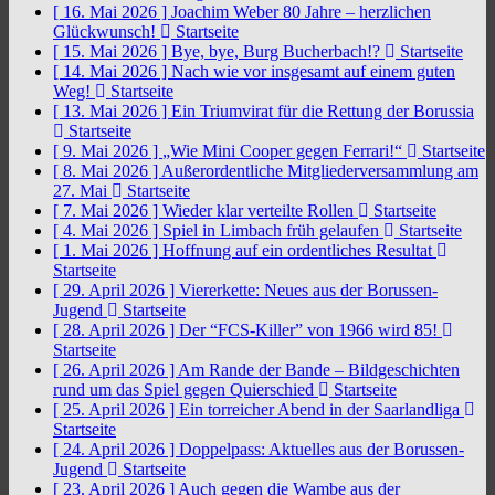
[ 16. Mai 2026 ]
Joachim Weber 80 Jahre – herzlichen
Glückwunsch!
Startseite
[ 15. Mai 2026 ]
Bye, bye, Burg Bucherbach!?
Startseite
[ 14. Mai 2026 ]
Nach wie vor insgesamt auf einem guten
Weg!
Startseite
[ 13. Mai 2026 ]
Ein Triumvirat für die Rettung der Borussia
Startseite
[ 9. Mai 2026 ]
„Wie Mini Cooper gegen Ferrari!“
Startseite
[ 8. Mai 2026 ]
Außerordentliche Mitgliederversammlung am
27. Mai
Startseite
[ 7. Mai 2026 ]
Wieder klar verteilte Rollen
Startseite
[ 4. Mai 2026 ]
Spiel in Limbach früh gelaufen
Startseite
[ 1. Mai 2026 ]
Hoffnung auf ein ordentliches Resultat
Startseite
[ 29. April 2026 ]
Viererkette: Neues aus der Borussen-
Jugend
Startseite
[ 28. April 2026 ]
Der “FCS-Killer” von 1966 wird 85!
Startseite
[ 26. April 2026 ]
Am Rande der Bande – Bildgeschichten
rund um das Spiel gegen Quierschied
Startseite
[ 25. April 2026 ]
Ein torreicher Abend in der Saarlandliga
Startseite
[ 24. April 2026 ]
Doppelpass: Aktuelles aus der Borussen-
Jugend
Startseite
[ 23. April 2026 ]
Auch gegen die Wambe aus der