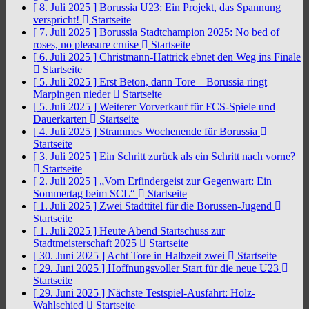
[ 8. Juli 2025 ]
Borussia U23: Ein Projekt, das Spannung
verspricht!
Startseite
[ 7. Juli 2025 ]
Borussia Stadtchampion 2025: No bed of
roses, no pleasure cruise
Startseite
[ 6. Juli 2025 ]
Christmann-Hattrick ebnet den Weg ins Finale
Startseite
[ 5. Juli 2025 ]
Erst Beton, dann Tore – Borussia ringt
Marpingen nieder
Startseite
[ 5. Juli 2025 ]
Weiterer Vorverkauf für FCS-Spiele und
Dauerkarten
Startseite
[ 4. Juli 2025 ]
Strammes Wochenende für Borussia
Startseite
[ 3. Juli 2025 ]
Ein Schritt zurück als ein Schritt nach vorne?
Startseite
[ 2. Juli 2025 ]
„Vom Erfindergeist zur Gegenwart: Ein
Sommertag beim SCL“
Startseite
[ 1. Juli 2025 ]
Zwei Stadttitel für die Borussen-Jugend
Startseite
[ 1. Juli 2025 ]
Heute Abend Startschuss zur
Stadtmeisterschaft 2025
Startseite
[ 30. Juni 2025 ]
Acht Tore in Halbzeit zwei
Startseite
[ 29. Juni 2025 ]
Hoffnungsvoller Start für die neue U23
Startseite
[ 29. Juni 2025 ]
Nächste Testspiel-Ausfahrt: Holz-
Wahlschied
Startseite