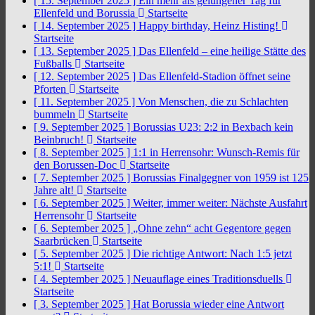
[ 15. September 2025 ]
Ein mehr als gelungener Tag für
Ellenfeld und Borussia
Startseite
[ 14. September 2025 ]
Happy birthday, Heinz Histing!
Startseite
[ 13. September 2025 ]
Das Ellenfeld – eine heilige Stätte des
Fußballs
Startseite
[ 12. September 2025 ]
Das Ellenfeld-Stadion öffnet seine
Pforten
Startseite
[ 11. September 2025 ]
Von Menschen, die zu Schlachten
bummeln
Startseite
[ 9. September 2025 ]
Borussias U23: 2:2 in Bexbach kein
Beinbruch!
Startseite
[ 8. September 2025 ]
1:1 in Herrensohr: Wunsch-Remis für
den Borussen-Doc
Startseite
[ 7. September 2025 ]
Borussias Finalgegner von 1959 ist 125
Jahre alt!
Startseite
[ 6. September 2025 ]
Weiter, immer weiter: Nächste Ausfahrt
Herrensohr
Startseite
[ 6. September 2025 ]
„Ohne zehn“ acht Gegentore gegen
Saarbrücken
Startseite
[ 5. September 2025 ]
Die richtige Antwort: Nach 1:5 jetzt
5:1!
Startseite
[ 4. September 2025 ]
Neuauflage eines Traditionsduells
Startseite
[ 3. September 2025 ]
Hat Borussia wieder eine Antwort