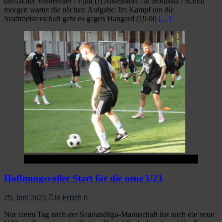
dreifacher Vorbereiter / Fünf (!) Abseitstore für Borussia / Schon
morgen wartet die nächste Aufgabe: Im Kampf um die
Stadtmeisterschaft geht es gegen Hangard (19.00
[…]
Startseite
Hoffnungsvoller Start für die neue U23
29. Juni 2025
Jo Frisch
0
Nur einen Tag nach der Saarlandliga-Mannschaft hat auch die neue