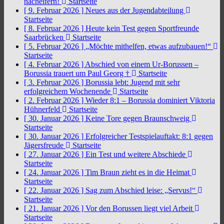
nacheifern!
Startseite
[ 9. Februar 2026 ]
Neues aus der Jugendabteilung
Startseite
[ 8. Februar 2026 ]
Heute kein Test gegen Sportfreunde
Saarbrücken
Startseite
[ 5. Februar 2026 ]
„Möchte mithelfen, etwas aufzubauen!“
Startseite
[ 4. Februar 2026 ]
Abschied von einem Ur-Borussen –
Borussia trauert um Paul Georg †
Startseite
[ 3. Februar 2026 ]
Borussia lebt: Jugend mit sehr
erfolgreichem Wochenende
Startseite
[ 2. Februar 2026 ]
Wieder 8:1 – Borussia dominiert Viktoria
Hühnerfeld
Startseite
[ 30. Januar 2026 ]
Keine Tore gegen Braunschweig
Startseite
[ 30. Januar 2026 ]
Erfolgreicher Testspielauftakt: 8:1 gegen
Jägersfreude
Startseite
[ 27. Januar 2026 ]
Ein Test und weitere Abschiede
Startseite
[ 24. Januar 2026 ]
Tim Braun zieht es in die Heimat
Startseite
[ 22. Januar 2026 ]
Sag zum Abschied leise: „Servus!“
Startseite
[ 21. Januar 2026 ]
Vor den Borussen liegt viel Arbeit
Startseite