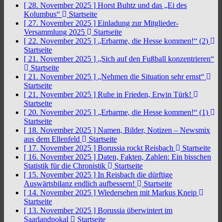
[ 28. November 2025 ]
Horst Buhtz und das „Ei des
Kolumbus“
Startseite
[ 27. November 2025 ]
Einladung zur Mitglieder-
Versammlung 2025
Startseite
[ 22. November 2025 ]
„Erbarme, die Hesse kommen!“ (2)
Startseite
[ 21. November 2025 ]
„Sich auf den Fußball konzentrieren“
Startseite
[ 21. November 2025 ]
„Nehmen die Situation sehr ernst“
Startseite
[ 21. November 2025 ]
Ruhe in Frieden, Erwin Türk!
Startseite
[ 20. November 2025 ]
„Erbarme, die Hesse kommen!“ (1)
Startseite
[ 18. November 2025 ]
Namen, Bilder, Notizen – Newsmix
aus dem Ellenfeld
Startseite
[ 17. November 2025 ]
Borussia rockt Reisbach
Startseite
[ 16. November 2025 ]
Daten, Fakten, Zahlen: Ein bisschen
Statistik für die Chronistik
Startseite
[ 15. November 2025 ]
In Reisbach die dürftige
Auswärtsbilanz endlich aufbessern!
Startseite
[ 14. November 2025 ]
Wiedersehen mit Markus Kneip
Startseite
[ 13. November 2025 ]
Borussia überwintert im
Saarlandpokal
Startseite