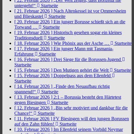
[ 22. Februar 2026 ]
„Der Welt zeigen, dass Borussia nie
untergeht!“
Startseite
[ 21. Februar 2026 ]
Nach Altenkessel ist vor Ommersheim
und Blieskastel
Startseite
[ 20. Februar 2026 ]
Ein junger Borusse schießt sich an die
Torwand …
Startseite
[ 19. Februar 2026 ]
Historisch gesehen sogar ein kleines
Traditionsduell
Startseite
[ 18. Februar 2026 ]
Wie Phönix aus der Asche …
Startseite
[ 17. Februar 2026 ]
Ein junger Mann mit Tasmania-
Erfahrung
Startseite
[ 16. Februar 2026 ]
Drei Siege für die Borussen-Jugend
Startseite
[ 15. Februar 2026 ]
Den Mutigen gehört die Welt
Startseite
[ 15. Februar 2026 ]
Doppelpass aus dem Ellenfeld
Startseite
[ 14. Februar 2026 ]
„Finde den Neuaufbau richtig
spannend!“
Startseite
[ 13. Februar 2026 ]
2:1 – Borussia besteht den Härtetest
gegen Biesingen
Startseite
[ 12. Februar 2026 ]
„Bin sehr motiviert und dankbar für die
Chance!“
Startseite
[ 11. Februar 2026 ]
FV Biesingen will den jungen Borussen
auf den Zahn fühlen!
Startseite
[ 10. Februar 2026 ]
Im Ellenfeld seinem Vorbild Neymar