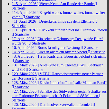
[ 15. April 2026 ]
Vierer-Kette: Am Rande der Bande
Startseite
[ 14. April 2026 ]
Es geht weiter, immer weiter, immer weiter
voran!
Startseite
[ 11. April 2026 ]
Dreierkette: Infos aus dem Ellenfeld
Startseite
[ 11. April 2026 ]
Rückkehr für ein Spiel ins Ellenfeld-Stadion
Startseite
[ 7. April 2026 ]
Ein seltener Geburtstag: Der „weiße Blitz“
wurde 90!
Startseite
[ 6. April 2026 ]
Borussia mit guter Leistung
Startseite
[ 4. April 2026 ]
Alles in allem ein bitterer Abend
Startseite
[ 3. April 2026 ]
1:2 in Karlsruhe: Borussia belohnt sich nicht
Startseite
[ 31. März 2026 ]
Alles Gute zum Ehrentag: Willi Seebauer
wird 80!
Startseite
[ 29. März 2026 ]
VEBU Hausmeisterservice neuer Partner
der Borussia
Startseite
[ 28. März 2026 ]
Kevin Lüder hofft auf „alle Mann an Bord“
Startseite
[ 27. März 2026 ]
Schalke des Südwestens gegen Schalke aus
dem Ruhrpott: Erlösung nach 19 Ecken und 88 Minuten
Startseite
[ 26. März 2026 ]
Der Insolvenzverwalter informiert
Startseite