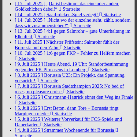
[ 15. Juli 2025 ]
„Da ist bestimmt das eine oder andere
Goldkehlchen dabei!“
Startseite
[ 14. Juli 2025 ]
Saarbrücken-Spiel verlegt!
Startseite
[ 14. Juli 2025 ]
„Nicht wo der einzelne steht, zählt, sondern
dass wir zusammenstehen!“
Startseite
[ 13. Juli 2025 ]
4:1 gegen Salmrohr – gute Unterhaltung im
Ellenfeld
Startseite
[ 11. Juli 2025 ]
Nächster Prüfstein: Salmrohr fühlt der
Borussia auf den Zahn
Startseite
[ 10. Juli 2025 ]
1:6 gegen FKP – Fehler zu Helfern machen
Startseite
[ 9. Juli 2025 ]
Heute Abend, 19 Uhr: Standortbestimmung
gegen den FK Pirmasens in Lemberg
Startseite
[ 8. Juli 2025 ]
Borussia U23: Ein Projekt, das Spannung
verspricht!
Startseite
[ 7. Juli 2025 ]
Borussia Stadtchampion 2025: No bed of
roses, no pleasure cruise
Startseite
[ 6. Juli 2025 ]
Christmann-Hattrick ebnet den Weg ins Finale
Startseite
[ 5. Juli 2025 ]
Erst Beton, dann Tore – Borussia ringt
Marpingen nieder
Startseite
[ 5. Juli 2025 ]
Weiterer Vorverkauf für FCS-Spiele und
Dauerkarten
Startseite
[ 4. Juli 2025 ]
Strammes Wochenende für Borussia
Startseite