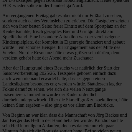
DFB-Pokalspiel gegen Borussia Mönchengladbach. Heute spielt der
FCK wieder solide in der Landesliga Nord.
Am vergangenen Freitag gab es aber nicht nur Fußball zu sehen,
sondern auch echtes Vereinsleben zu erleben. Die Gastgeber zeigten
sich von ihrer besten Seite: freier Eintritt auf dem Sportplatz an der
Renkertsmühle, frisch gezapftes Bier und Grillgut direkt am
Spielfeldrand. Eine besondere Attraktion war der vereinseigene
Kinderspielplatz, der komplett in Eigenregie finanziert und gebaut
wurde – ein schönes Beispiel für Engagement aus der Mitte des
Vereins. Nur die Resonanz hätte etwas größer sein dürfen, denn
verdient gehabt hätte der Abend mehr Zuschauer.
Aber der Hauptgrund eines Besuchs war natürlich der Start der
Saisonvorbereitung 2025/26. Testspiele gehören einfach dazu –
auch wenn niemand erwartet hatte, dass es gegen einen
Landesligisten besonders eng werden würde. Stattdessen lag der
Fokus darauf zu sehen, wie sich die vielen Neuzugänge
präsentieren. Immerhin wurde der Kader ordentlich
durcheinandergewirbelt. Über die Startelf groß zu spekulieren, hätte
keinen Sinn ergeben – also ging es vor allem um Eindrücke.
Von Beginn an war klar, dass die Mannschaft von Jörg Backes und
Jan Berger das Heft in der Hand behalten würde. Kutzhof suchte
sein Heil in mutigem Anlaufen, doch es dauerte nur ein paar
Minuten, bis sich die Borussia sortiert hatte. Bei so vielen neuen