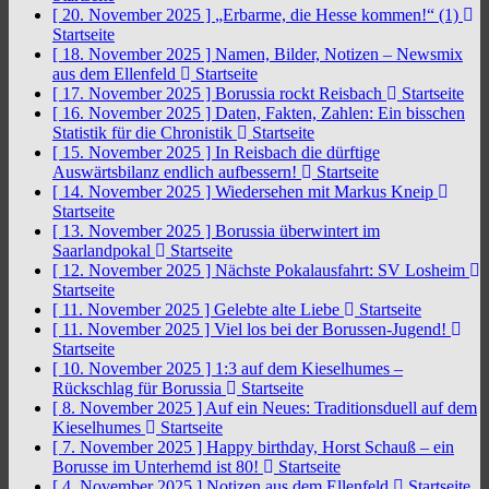
[ 20. November 2025 ]
„Erbarme, die Hesse kommen!“ (1)
Startseite
[ 18. November 2025 ]
Namen, Bilder, Notizen – Newsmix
aus dem Ellenfeld
Startseite
[ 17. November 2025 ]
Borussia rockt Reisbach
Startseite
[ 16. November 2025 ]
Daten, Fakten, Zahlen: Ein bisschen
Statistik für die Chronistik
Startseite
[ 15. November 2025 ]
In Reisbach die dürftige
Auswärtsbilanz endlich aufbessern!
Startseite
[ 14. November 2025 ]
Wiedersehen mit Markus Kneip
Startseite
[ 13. November 2025 ]
Borussia überwintert im
Saarlandpokal
Startseite
[ 12. November 2025 ]
Nächste Pokalausfahrt: SV Losheim
Startseite
[ 11. November 2025 ]
Gelebte alte Liebe
Startseite
[ 11. November 2025 ]
Viel los bei der Borussen-Jugend!
Startseite
[ 10. November 2025 ]
1:3 auf dem Kieselhumes –
Rückschlag für Borussia
Startseite
[ 8. November 2025 ]
Auf ein Neues: Traditionsduell auf dem
Kieselhumes
Startseite
[ 7. November 2025 ]
Happy birthday, Horst Schauß – ein
Borusse im Unterhemd ist 80!
Startseite
[ 4. November 2025 ]
Notizen aus dem Ellenfeld
Startseite