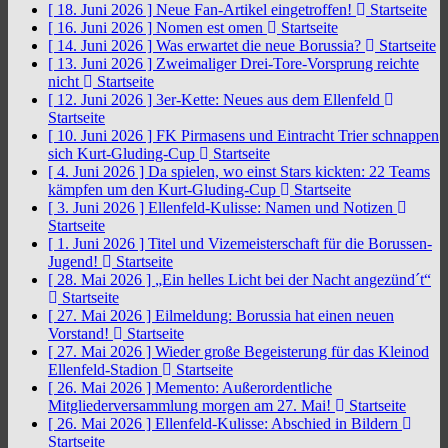
[ 18. Juni 2026 ]
Neue Fan-Artikel eingetroffen!
Startseite
[ 16. Juni 2026 ]
Nomen est omen
Startseite
[ 14. Juni 2026 ]
Was erwartet die neue Borussia?
Startseite
[ 13. Juni 2026 ]
Zweimaliger Drei-Tore-Vorsprung reichte
nicht
Startseite
[ 12. Juni 2026 ]
3er-Kette: Neues aus dem Ellenfeld
Startseite
[ 10. Juni 2026 ]
FK Pirmasens und Eintracht Trier schnappen
sich Kurt-Gluding-Cup
Startseite
[ 4. Juni 2026 ]
Da spielen, wo einst Stars kickten: 22 Teams
kämpfen um den Kurt-Gluding-Cup
Startseite
[ 3. Juni 2026 ]
Ellenfeld-Kulisse: Namen und Notizen
Startseite
[ 1. Juni 2026 ]
Titel und Vizemeisterschaft für die Borussen-
Jugend!
Startseite
[ 28. Mai 2026 ]
„Ein helles Licht bei der Nacht angezünd´t“
Startseite
[ 27. Mai 2026 ]
Eilmeldung: Borussia hat einen neuen
Vorstand!
Startseite
[ 27. Mai 2026 ]
Wieder große Begeisterung für das Kleinod
Ellenfeld-Stadion
Startseite
[ 26. Mai 2026 ]
Memento: Außerordentliche
Mitgliederversammlung morgen am 27. Mai!
Startseite
[ 26. Mai 2026 ]
Ellenfeld-Kulisse: Abschied in Bildern
Startseite