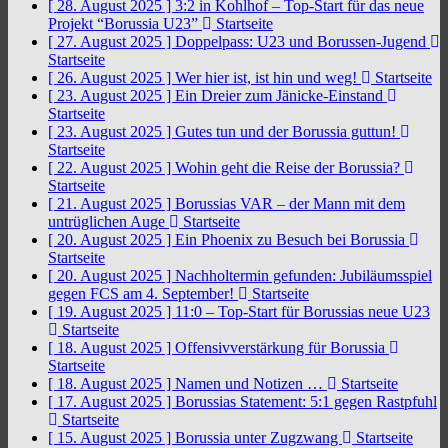
[ 28. August 2025 ]
3:2 in Kohlhof – Top-Start für das neue
Projekt “Borussia U23”
Startseite
[ 27. August 2025 ]
Doppelpass: U23 und Borussen-Jugend
Startseite
[ 26. August 2025 ]
Wer hier ist, ist hin und weg!
Startseite
[ 23. August 2025 ]
Ein Dreier zum Jänicke-Einstand
Startseite
[ 23. August 2025 ]
Gutes tun und der Borussia guttun!
Startseite
[ 22. August 2025 ]
Wohin geht die Reise der Borussia?
Startseite
[ 21. August 2025 ]
Borussias VAR – der Mann mit dem
untrüglichen Auge
Startseite
[ 20. August 2025 ]
Ein Phoenix zu Besuch bei Borussia
Startseite
[ 20. August 2025 ]
Nachholtermin gefunden: Jubiläumsspiel
gegen FCS am 4. September!
Startseite
[ 19. August 2025 ]
11:0 – Top-Start für Borussias neue U23
Startseite
[ 18. August 2025 ]
Offensivverstärkung für Borussia
Startseite
[ 18. August 2025 ]
Namen und Notizen …
Startseite
[ 17. August 2025 ]
Borussias Statement: 5:1 gegen Rastpfuhl
Startseite
[ 15. August 2025 ]
Borussia unter Zugzwang
Startseite