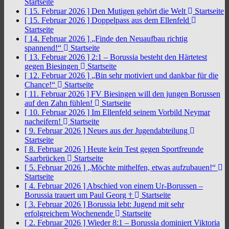
Startseite
[ 15. Februar 2026 ]
Den Mutigen gehört die Welt
Startseite
[ 15. Februar 2026 ]
Doppelpass aus dem Ellenfeld
Startseite
[ 14. Februar 2026 ]
„Finde den Neuaufbau richtig
spannend!“
Startseite
[ 13. Februar 2026 ]
2:1 – Borussia besteht den Härtetest
gegen Biesingen
Startseite
[ 12. Februar 2026 ]
„Bin sehr motiviert und dankbar für die
Chance!“
Startseite
[ 11. Februar 2026 ]
FV Biesingen will den jungen Borussen
auf den Zahn fühlen!
Startseite
[ 10. Februar 2026 ]
Im Ellenfeld seinem Vorbild Neymar
nacheifern!
Startseite
[ 9. Februar 2026 ]
Neues aus der Jugendabteilung
Startseite
[ 8. Februar 2026 ]
Heute kein Test gegen Sportfreunde
Saarbrücken
Startseite
[ 5. Februar 2026 ]
„Möchte mithelfen, etwas aufzubauen!“
Startseite
[ 4. Februar 2026 ]
Abschied von einem Ur-Borussen –
Borussia trauert um Paul Georg †
Startseite
[ 3. Februar 2026 ]
Borussia lebt: Jugend mit sehr
erfolgreichem Wochenende
Startseite
[ 2. Februar 2026 ]
Wieder 8:1 – Borussia dominiert Viktoria