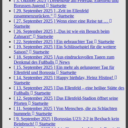
[ 3. Oktober 2025 ]
Dreierkette am Feiertag: Ellenfeld und
Borussen-Jugend
Startseite
[ 29. September 2025 ]
„Zeit im Ellenfeld
zusammenzurücken.“
Startseite
[ 27. September 2025 ]
Wenn einer eine Reise tut …
Startseite
[ 26. September 2025 ]
„Das ist wie ein Besuch beim
Zahnarzt“
Startseite
[ 22. September 2025 ]
Ein gebrauchter Tag
Startseite
[ 19. September 2025 ]
Ein Schlüsselspiel für die weitere
Saison?
Startseite
[ 18. September 2025 ]
Aus eindrucksvollen Tagen zum
Denkmal des Fußballs
News
[ 15. September 2025 ]
Ein mehr als gelungener Tag für
Ellenfeld und Borussia
Startseite
[ 14. September 2025 ]
Happy birthday, Heinz Histing!
Startseite
[ 13. September 2025 ]
Das Ellenfeld – eine heilige Stätte des
Fußballs
Startseite
[ 12. September 2025 ]
Das Ellenfeld-Stadion öffnet seine
Pforten
Startseite
[ 11. September 2025 ]
Von Menschen, die zu Schlachten
bummeln
Startseite
[ 9. September 2025 ]
Borussias U23: 2:2 in Bexbach kein
Beinbruch!
Startseite