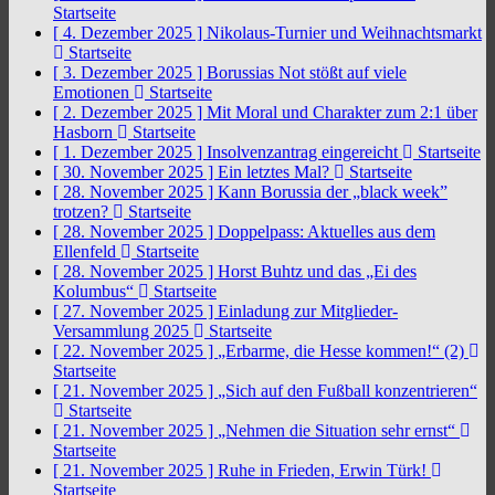
Startseite
[ 4. Dezember 2025 ]
Nikolaus-Turnier und Weihnachtsmarkt
Startseite
[ 3. Dezember 2025 ]
Borussias Not stößt auf viele
Emotionen
Startseite
[ 2. Dezember 2025 ]
Mit Moral und Charakter zum 2:1 über
Hasborn
Startseite
[ 1. Dezember 2025 ]
Insolvenzantrag eingereicht
Startseite
[ 30. November 2025 ]
Ein letztes Mal?
Startseite
[ 28. November 2025 ]
Kann Borussia der „black week”
trotzen?
Startseite
[ 28. November 2025 ]
Doppelpass: Aktuelles aus dem
Ellenfeld
Startseite
[ 28. November 2025 ]
Horst Buhtz und das „Ei des
Kolumbus“
Startseite
[ 27. November 2025 ]
Einladung zur Mitglieder-
Versammlung 2025
Startseite
[ 22. November 2025 ]
„Erbarme, die Hesse kommen!“ (2)
Startseite
[ 21. November 2025 ]
„Sich auf den Fußball konzentrieren“
Startseite
[ 21. November 2025 ]
„Nehmen die Situation sehr ernst“
Startseite
[ 21. November 2025 ]
Ruhe in Frieden, Erwin Türk!
Startseite