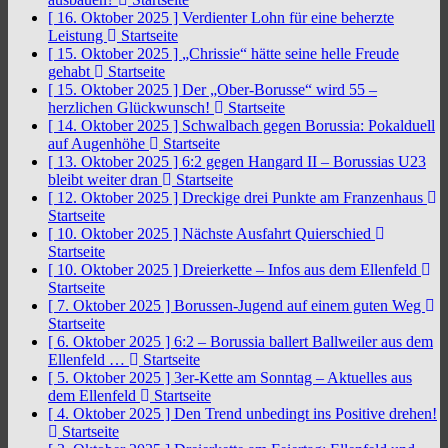
[ 16. Oktober 2025 ]
Verdienter Lohn für eine beherzte
Leistung
Startseite
[ 15. Oktober 2025 ]
„Chrissie“ hätte seine helle Freude
gehabt
Startseite
[ 15. Oktober 2025 ]
Der „Ober-Borusse“ wird 55 –
herzlichen Glückwunsch!
Startseite
[ 14. Oktober 2025 ]
Schwalbach gegen Borussia: Pokalduell
auf Augenhöhe
Startseite
[ 13. Oktober 2025 ]
6:2 gegen Hangard II – Borussias U23
bleibt weiter dran
Startseite
[ 12. Oktober 2025 ]
Dreckige drei Punkte am Franzenhaus
Startseite
[ 10. Oktober 2025 ]
Nächste Ausfahrt Quierschied
Startseite
[ 10. Oktober 2025 ]
Dreierkette – Infos aus dem Ellenfeld
Startseite
[ 7. Oktober 2025 ]
Borussen-Jugend auf einem guten Weg
Startseite
[ 6. Oktober 2025 ]
6:2 – Borussia ballert Ballweiler aus dem
Ellenfeld …
Startseite
[ 5. Oktober 2025 ]
3er-Kette am Sonntag – Aktuelles aus
dem Ellenfeld
Startseite
[ 4. Oktober 2025 ]
Den Trend unbedingt ins Positive drehen!
Startseite