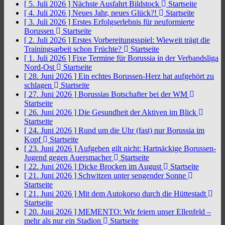
[ 5. Juli 2026 ]
Nächste Ausfahrt Bildstock
Startseite
[ 4. Juli 2026 ]
Neues Jahr, neues Glück?!
Startseite
[ 3. Juli 2026 ]
Erstes Erfolgserlebnis für neuformierte
Borussen
Startseite
[ 2. Juli 2026 ]
Erstes Vorbereitungsspiel: Wieweit trägt die
Trainingsarbeit schon Früchte?
Startseite
[ 1. Juli 2026 ]
Fixe Termine für Borussia in der Verbandsliga
Nord-Ost
Startseite
[ 28. Juni 2026 ]
Ein echtes Borussen-Herz hat aufgehört zu
schlagen
Startseite
[ 27. Juni 2026 ]
Borussias Botschafter bei der WM
Startseite
[ 26. Juni 2026 ]
Die Gesundheit der Aktiven im Blick
Startseite
[ 24. Juni 2026 ]
Rund um die Uhr (fast) nur Borussia im
Kopf
Startseite
[ 23. Juni 2026 ]
Aufgeben gilt nicht: Hartnäckige Borussen-
Jugend gegen Auersmacher
Startseite
[ 22. Juni 2026 ]
Dicke Brocken im August
Startseite
[ 21. Juni 2026 ]
Schwitzen unter sengender Sonne
Startseite
[ 21. Juni 2026 ]
Mit dem Autokorso durch die Hüttestadt
Startseite
[ 20. Juni 2026 ]
MEMENTO: Wir feiern unser Ellenfeld –
mehr als nur ein Stadion
Startseite