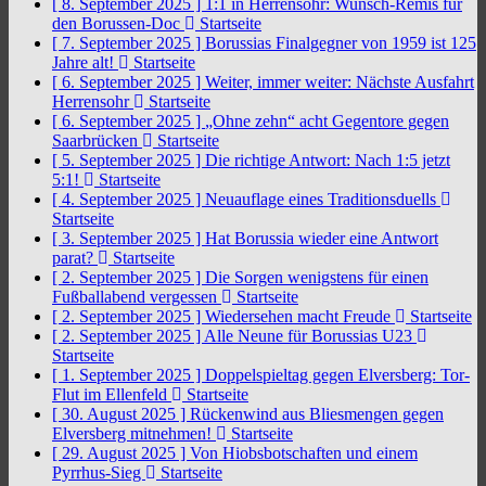
[ 8. September 2025 ]
1:1 in Herrensohr: Wunsch-Remis für
den Borussen-Doc
Startseite
[ 7. September 2025 ]
Borussias Finalgegner von 1959 ist 125
Jahre alt!
Startseite
[ 6. September 2025 ]
Weiter, immer weiter: Nächste Ausfahrt
Herrensohr
Startseite
[ 6. September 2025 ]
„Ohne zehn“ acht Gegentore gegen
Saarbrücken
Startseite
[ 5. September 2025 ]
Die richtige Antwort: Nach 1:5 jetzt
5:1!
Startseite
[ 4. September 2025 ]
Neuauflage eines Traditionsduells
Startseite
[ 3. September 2025 ]
Hat Borussia wieder eine Antwort
parat?
Startseite
[ 2. September 2025 ]
Die Sorgen wenigstens für einen
Fußballabend vergessen
Startseite
[ 2. September 2025 ]
Wiedersehen macht Freude
Startseite
[ 2. September 2025 ]
Alle Neune für Borussias U23
Startseite
[ 1. September 2025 ]
Doppelspieltag gegen Elversberg: Tor-
Flut im Ellenfeld
Startseite
[ 30. August 2025 ]
Rückenwind aus Bliesmengen gegen
Elversberg mitnehmen!
Startseite
[ 29. August 2025 ]
Von Hiobsbotschaften und einem
Pyrrhus-Sieg
Startseite