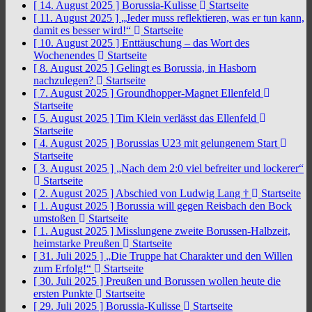
[ 14. August 2025 ]
Borussia-Kulisse
Startseite
[ 11. August 2025 ]
„Jeder muss reflektieren, was er tun kann,
damit es besser wird!“
Startseite
[ 10. August 2025 ]
Enttäuschung – das Wort des
Wochenendes
Startseite
[ 8. August 2025 ]
Gelingt es Borussia, in Hasborn
nachzulegen?
Startseite
[ 7. August 2025 ]
Groundhopper-Magnet Ellenfeld
Startseite
[ 5. August 2025 ]
Tim Klein verlässt das Ellenfeld
Startseite
[ 4. August 2025 ]
Borussias U23 mit gelungenem Start
Startseite
[ 3. August 2025 ]
„Nach dem 2:0 viel befreiter und lockerer“
Startseite
[ 2. August 2025 ]
Abschied von Ludwig Lang †
Startseite
[ 1. August 2025 ]
Borussia will gegen Reisbach den Bock
umstoßen
Startseite
[ 1. August 2025 ]
Misslungene zweite Borussen-Halbzeit,
heimstarke Preußen
Startseite
[ 31. Juli 2025 ]
„Die Truppe hat Charakter und den Willen
zum Erfolg!“
Startseite
[ 30. Juli 2025 ]
Preußen und Borussen wollen heute die
ersten Punkte
Startseite
[ 29. Juli 2025 ]
Borussia-Kulisse
Startseite