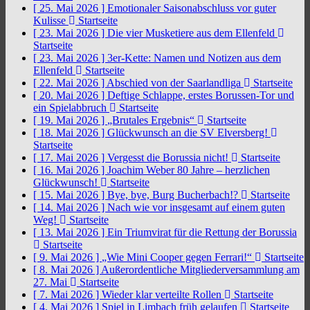
[ 25. Mai 2026 ]
Emotionaler Saisonabschluss vor guter
Kulisse
Startseite
[ 23. Mai 2026 ]
Die vier Musketiere aus dem Ellenfeld
Startseite
[ 23. Mai 2026 ]
3er-Kette: Namen und Notizen aus dem
Ellenfeld
Startseite
[ 22. Mai 2026 ]
Abschied von der Saarlandliga
Startseite
[ 20. Mai 2026 ]
Deftige Schlappe, erstes Borussen-Tor und
ein Spielabbruch
Startseite
[ 19. Mai 2026 ]
„Brutales Ergebnis“
Startseite
[ 18. Mai 2026 ]
Glückwunsch an die SV Elversberg!
Startseite
[ 17. Mai 2026 ]
Vergesst die Borussia nicht!
Startseite
[ 16. Mai 2026 ]
Joachim Weber 80 Jahre – herzlichen
Glückwunsch!
Startseite
[ 15. Mai 2026 ]
Bye, bye, Burg Bucherbach!?
Startseite
[ 14. Mai 2026 ]
Nach wie vor insgesamt auf einem guten
Weg!
Startseite
[ 13. Mai 2026 ]
Ein Triumvirat für die Rettung der Borussia
Startseite
[ 9. Mai 2026 ]
„Wie Mini Cooper gegen Ferrari!“
Startseite
[ 8. Mai 2026 ]
Außerordentliche Mitgliederversammlung am
27. Mai
Startseite
[ 7. Mai 2026 ]
Wieder klar verteilte Rollen
Startseite
[ 4. Mai 2026 ]
Spiel in Limbach früh gelaufen
Startseite