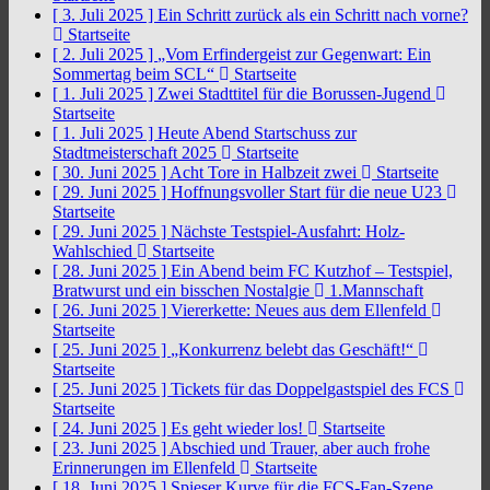
[ 3. Juli 2025 ]
Ein Schritt zurück als ein Schritt nach vorne?
Startseite
[ 2. Juli 2025 ]
„Vom Erfindergeist zur Gegenwart: Ein
Sommertag beim SCL“
Startseite
[ 1. Juli 2025 ]
Zwei Stadttitel für die Borussen-Jugend
Startseite
[ 1. Juli 2025 ]
Heute Abend Startschuss zur
Stadtmeisterschaft 2025
Startseite
[ 30. Juni 2025 ]
Acht Tore in Halbzeit zwei
Startseite
[ 29. Juni 2025 ]
Hoffnungsvoller Start für die neue U23
Startseite
[ 29. Juni 2025 ]
Nächste Testspiel-Ausfahrt: Holz-
Wahlschied
Startseite
[ 28. Juni 2025 ]
Ein Abend beim FC Kutzhof – Testspiel,
Bratwurst und ein bisschen Nostalgie
1.Mannschaft
[ 26. Juni 2025 ]
Viererkette: Neues aus dem Ellenfeld
Startseite
[ 25. Juni 2025 ]
„Konkurrenz belebt das Geschäft!“
Startseite
[ 25. Juni 2025 ]
Tickets für das Doppelgastspiel des FCS
Startseite
[ 24. Juni 2025 ]
Es geht wieder los!
Startseite
[ 23. Juni 2025 ]
Abschied und Trauer, aber auch frohe
Erinnerungen im Ellenfeld
Startseite
[ 18. Juni 2025 ]
Spieser Kurve für die FCS-Fan-Szene