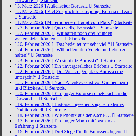
Torwand!“
Startseite
[ 3. März 2026 ]
Außenseiter Borussia
Startseite
[ 2. März 2026 ]
Viel Zuspruch für das junge Borussen-Team
Startseite
[ 1. März 2026 ]
Mit erhobenem Haupt vom Platz
Startseite
[ 27. Februar 2026 ]
Quo vadis, Borussia?
Startseite
[ 27. Februar 2026 ]
„Wir hätten noch drei Stunden
weiterspielen können …“
Startseite
[ 26. Februar 2026 ]
„Das bedeutet mir sehr viel!“
Startseite
[ 24. Februar 2026 ]
„Will helfen, den Verein am Leben zu
halten!“
Startseite
[ 23. Februar 2026 ]
Wo steht die Borussia?
Startseite
[ 22. Februar 2026 ]
Ein unvergessliches Erlebnis
Startseite
[ 22. Februar 2026 ]
„Der Welt zeigen, dass Borussia nie
untergeht!“
Startseite
[ 21. Februar 2026 ]
Nach Altenkessel ist vor Ommersheim
und Blieskastel
Startseite
[ 20. Februar 2026 ]
Ein junger Borusse schießt sich an die
Torwand …
Startseite
[ 19. Februar 2026 ]
Historisch gesehen sogar ein kleines
Traditionsduell
Startseite
[ 18. Februar 2026 ]
Wie Phönix aus der Asche …
Startseite
[ 17. Februar 2026 ]
Ein junger Mann mit Tasmania-
Erfahrung
Startseite
[ 16. Februar 2026 ]
Drei Siege für die Borussen-Jugend