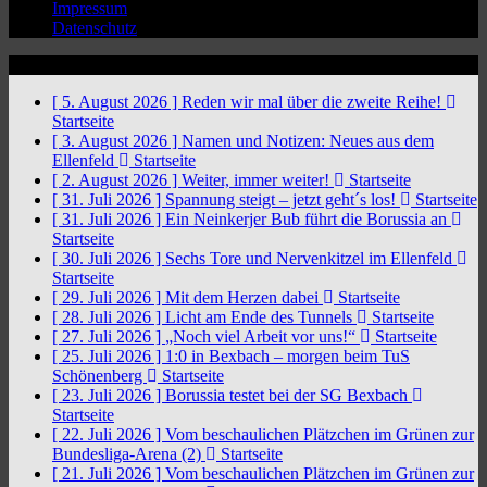
Impressum
Datenschutz
News Ticker
[ 5. August 2026 ]
Reden wir mal über die zweite Reihe!
Startseite
[ 3. August 2026 ]
Namen und Notizen: Neues aus dem
Ellenfeld
Startseite
[ 2. August 2026 ]
Weiter, immer weiter!
Startseite
[ 31. Juli 2026 ]
Spannung steigt – jetzt geht´s los!
Startseite
[ 31. Juli 2026 ]
Ein Neinkerjer Bub führt die Borussia an
Startseite
[ 30. Juli 2026 ]
Sechs Tore und Nervenkitzel im Ellenfeld
Startseite
[ 29. Juli 2026 ]
Mit dem Herzen dabei
Startseite
[ 28. Juli 2026 ]
Licht am Ende des Tunnels
Startseite
[ 27. Juli 2026 ]
„Noch viel Arbeit vor uns!“
Startseite
[ 25. Juli 2026 ]
1:0 in Bexbach – morgen beim TuS
Schönenberg
Startseite
[ 23. Juli 2026 ]
Borussia testet bei der SG Bexbach
Startseite
[ 22. Juli 2026 ]
Vom beschaulichen Plätzchen im Grünen zur
Bundesliga-Arena (2)
Startseite
[ 21. Juli 2026 ]
Vom beschaulichen Plätzchen im Grünen zur