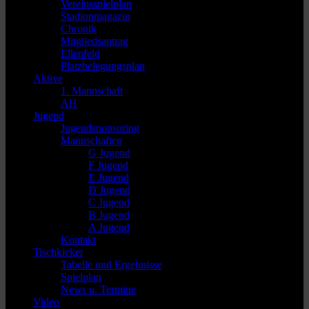
Vereinsspielplan
Stadionmagazin
Chronik
Mitgliedsantrag
Ellenfeld
Platzbelegungsplan
Aktive
1. Mannschaft
AH
Jugend
Jugendsponsoring
Mannschaften
G Jugend
F Jugend
E Jugend
D Jugend
C Jugend
B Jugend
A Jugend
Kontakt
Tischkicker
Tabelle und Ergebnisse
Spielplan
News u. Termine
Video