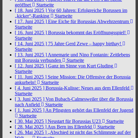
geöffnet
Startseite
[ 18. Juni 2025 ]
Vor 60 Jahren: Erfolgreiche Borussen im
„kicker“-Ranking
Startseite
[ 17. Juni 2025 ]
Eine Eiche für Borussias Abwehrzentrum
Startseite
[ 16. Juni 2025 ]
Borussia bekommt das Eröffnungsspiel!
Startseite
[ 14. Juni 2025 ]
75 Jahre Gerd Zewe – happy birthay!
Startseite
[ 13. Juni 2025 ]
Annemarie und Nino Fontanin: Zeitlebens
mit Borussia verbunden
Startseite
[ 12. Juni 2025 ]
Ganz im Sinne von Kurt Gluding
Startseite
[ 11. Juni 2025 ]
Seine Mission: Die Offensive der Borussia
ankurbeln!
Startseite
[ 4. Juni 2025 ]
Borussia-Kulisse: Neues aus dem Ellenfeld
Startseite
[ 3. Juni 2025 ]
Von Bubach-Calmesweiler über die Borussia
nach Anfield
Startseite
[ 1. Juni 2025 ]
An Pfingsten gehört das Ellenfeld der Jugend
Startseite
[ 30. Mai 2025 ]
Neustart für Borussias U23
Startseite
[ 28. Mai 2025 ]
Aus Bern ins Ellenfeld
Startseite
[ 26. Mai 2025 ]
„Abschied ist nicht das Schlimmste auf der
Welt, …
Startseite