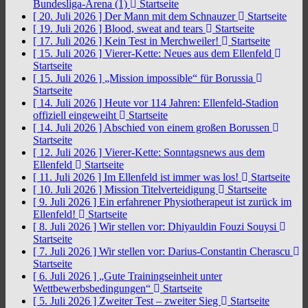
Bundesliga-Arena (1)
Startseite
[ 20. Juli 2026 ]
Der Mann mit dem Schnauzer
Startseite
[ 19. Juli 2026 ]
Blood, sweat and tears
Startseite
[ 17. Juli 2026 ]
Kein Test in Merchweiler!
Startseite
[ 15. Juli 2026 ]
Vierer-Kette: Neues aus dem Ellenfeld
Startseite
[ 15. Juli 2026 ]
„Mission impossible“ für Borussia
Startseite
[ 14. Juli 2026 ]
Heute vor 114 Jahren: Ellenfeld-Stadion
offiziell eingeweiht
Startseite
[ 14. Juli 2026 ]
Abschied von einem großen Borussen
Startseite
[ 12. Juli 2026 ]
Vierer-Kette: Sonntagsnews aus dem
Ellenfeld
Startseite
[ 11. Juli 2026 ]
Im Ellenfeld ist immer was los!
Startseite
[ 10. Juli 2026 ]
Mission Titelverteidigung
Startseite
[ 9. Juli 2026 ]
Ein erfahrener Physiotherapeut ist zurück im
Ellenfeld!
Startseite
[ 8. Juli 2026 ]
Wir stellen vor: Dhiyauldin Fouzi Souysi
Startseite
[ 7. Juli 2026 ]
Wir stellen vor: Darius-Constantin Cherascu
Startseite
[ 6. Juli 2026 ]
„Gute Trainingseinheit unter
Wettbewerbsbedingungen“
Startseite
[ 5. Juli 2026 ]
Zweiter Test – zweiter Sieg
Startseite