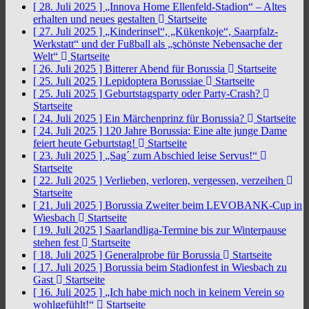
[ 28. Juli 2025 ]
„Innova Home Ellenfeld-Stadion“ – Altes
erhalten und neues gestalten
Startseite
[ 27. Juli 2025 ]
„Kinderinsel“, „Kükenkoje“, Saarpfalz-
Werkstatt“ und der Fußball als „schönste Nebensache der
Welt“
Startseite
[ 26. Juli 2025 ]
Bitterer Abend für Borussia
Startseite
[ 25. Juli 2025 ]
Lepidoptera Borussiae
Startseite
[ 25. Juli 2025 ]
Geburtstagsparty oder Party-Crash?
Startseite
[ 24. Juli 2025 ]
Ein Märchenprinz für Borussia?
Startseite
[ 24. Juli 2025 ]
120 Jahre Borussia: Eine alte junge Dame
feiert heute Geburtstag!
Startseite
[ 23. Juli 2025 ]
„Sag´ zum Abschied leise Servus!“
Startseite
[ 22. Juli 2025 ]
Verlieben, verloren, vergessen, verzeihen
Startseite
[ 21. Juli 2025 ]
Borussia Zweiter beim LEVOBANK-Cup in
Wiesbach
Startseite
[ 19. Juli 2025 ]
Saarlandliga-Termine bis zur Winterpause
stehen fest
Startseite
[ 18. Juli 2025 ]
Generalprobe für Borussia
Startseite
[ 17. Juli 2025 ]
Borussia beim Stadionfest in Wiesbach zu
Gast
Startseite
[ 16. Juli 2025 ]
„Ich habe mich noch in keinem Verein so
wohlgefühlt!“
Startseite