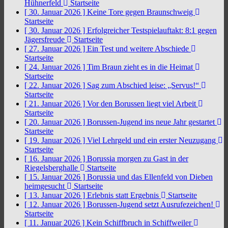
Hühnerfeld
Startseite
[ 30. Januar 2026 ]
Keine Tore gegen Braunschweig
Startseite
[ 30. Januar 2026 ]
Erfolgreicher Testspielauftakt: 8:1 gegen
Jägersfreude
Startseite
[ 27. Januar 2026 ]
Ein Test und weitere Abschiede
Startseite
[ 24. Januar 2026 ]
Tim Braun zieht es in die Heimat
Startseite
[ 22. Januar 2026 ]
Sag zum Abschied leise: „Servus!“
Startseite
[ 21. Januar 2026 ]
Vor den Borussen liegt viel Arbeit
Startseite
[ 20. Januar 2026 ]
Borussen-Jugend ins neue Jahr gestartet
Startseite
[ 19. Januar 2026 ]
Viel Lehrgeld und ein erster Neuzugang
Startseite
[ 16. Januar 2026 ]
Borussia morgen zu Gast in der
Riegelsberghalle
Startseite
[ 15. Januar 2026 ]
Borussia und das Ellenfeld von Dieben
heimgesucht
Startseite
[ 13. Januar 2026 ]
Erlebnis statt Ergebnis
Startseite
[ 12. Januar 2026 ]
Borussen-Jugend setzt Ausrufezeichen!
Startseite
[ 11. Januar 2026 ]
Kein Schiffbruch in Schiffweiler