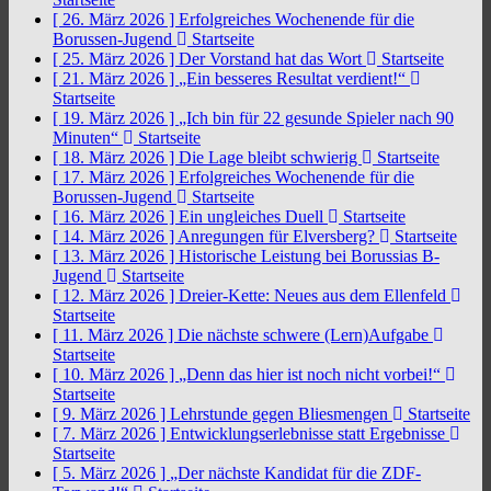
[ 26. März 2026 ]
Erfolgreiches Wochenende für die
Borussen-Jugend
Startseite
[ 25. März 2026 ]
Der Vorstand hat das Wort
Startseite
[ 21. März 2026 ]
„Ein besseres Resultat verdient!“
Startseite
[ 19. März 2026 ]
„Ich bin für 22 gesunde Spieler nach 90
Minuten“
Startseite
[ 18. März 2026 ]
Die Lage bleibt schwierig
Startseite
[ 17. März 2026 ]
Erfolgreiches Wochenende für die
Borussen-Jugend
Startseite
[ 16. März 2026 ]
Ein ungleiches Duell
Startseite
[ 14. März 2026 ]
Anregungen für Elversberg?
Startseite
[ 13. März 2026 ]
Historische Leistung bei Borussias B-
Jugend
Startseite
[ 12. März 2026 ]
Dreier-Kette: Neues aus dem Ellenfeld
Startseite
[ 11. März 2026 ]
Die nächste schwere (Lern)Aufgabe
Startseite
[ 10. März 2026 ]
„Denn das hier ist noch nicht vorbei!“
Startseite
[ 9. März 2026 ]
Lehrstunde gegen Bliesmengen
Startseite
[ 7. März 2026 ]
Entwicklungserlebnisse statt Ergebnisse
Startseite
[ 5. März 2026 ]
„Der nächste Kandidat für die ZDF-