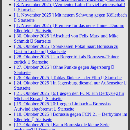
[ 3. November 2025 ]
Verdienter Lohn für viel Leidenschaft!
Startseite
[ 1. November 2025 ]
Mit neuem Schwung gegen Köllerbach
Startseite
[ 1. November 2025 ]
Premiere für das neue Trainer-Duo im
Ellenfeld
Startseite
[ 30. Oktober 2025 ]
Abschied von Felix Marx und Mike
Schmidt
Startseite
[ 29. Oktober 2025 ]
Sparkassen-Pokal Saar: Borussia zu
Gast in Losheim
Startseite
[ 28. Oktober 2025 ]
Jan Berger tritt als Borussen-Trainer
zurück
Startseite
[ 27. Oktober 2025 ]
Ohne Punkte gegen Jägersburg
Startseite
[ 26. Oktober 2025 ]
Tobias Jänicke – der Film
Startseite
[ 24. Oktober 2025 ]
In Jägersburg diesmal nur Außenseiter
Startseite
[ 21. Oktober 2025 ]
6:1 gegen den FCN: Ein Derbysieg für
Michael Rosar
Startseite
[ 19. Oktober 2025 ]
0:1 gegen Limbach – Borussias
Aufwind abgebremst
Startseite
[ 18. Oktober 2025 ]
Borussia gegen FCN 21 – Derbytime im
Ellenfeld
Startseite
[ 17. Oktober 2025 ]
Kann Borussia die kleine Serie
ausbauen?
Startseite