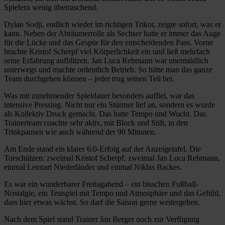
Spielern wenig überraschend.
Dylan Sodji, endlich wieder im richtigen Trikot, zeigte sofort, was er
kann. Neben der Abräumerrolle als Sechser hatte er immer das Auge
für die Lücke und das Gespür für den entscheidenden Pass. Vorne
brachte Kristof Scherpf viel Körperlichkeit ein und ließ mehrfach
seine Erfahrung aufblitzen. Jan Luca Rebmann war unermüdlich
unterwegs und machte ordentlich Betrieb. So hätte man das ganze
Team durchgehen können – jeder trug seinen Teil bei.
Was mit zunehmender Spieldauer besonders auffiel, war das
intensive Pressing. Nicht nur ein Stürmer lief an, sondern es wurde
als Kollektiv Druck gemacht. Das hatte Tempo und Wucht. Das
Trainerteam coachte sehr aktiv, mit Block und Stift, in den
Trinkpausen wie auch während der 90 Minuten.
Am Ende stand ein klarer 6:0-Erfolg auf der Anzeigetafel. Die
Torschützen: zweimal Kristof Scherpf, zweimal Jan Luca Rebmann,
einmal Lennart Niederländer und einmal Niklas Backes.
Es war ein wunderbarer Freitagabend – ein bisschen Fußball-
Nostalgie, ein Testspiel mit Tempo und Atmosphäre und das Gefühl,
dass hier etwas wächst. So darf die Saison gerne weitergehen.
Nach dem Spiel stand Trainer Jan Berger noch zur Verfügung