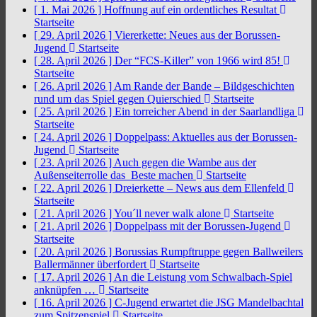
[ 1. Mai 2026 ]
Hoffnung auf ein ordentliches Resultat
Startseite
[ 29. April 2026 ]
Viererkette: Neues aus der Borussen-
Jugend
Startseite
[ 28. April 2026 ]
Der “FCS-Killer” von 1966 wird 85!
Startseite
[ 26. April 2026 ]
Am Rande der Bande – Bildgeschichten
rund um das Spiel gegen Quierschied
Startseite
[ 25. April 2026 ]
Ein torreicher Abend in der Saarlandliga
Startseite
[ 24. April 2026 ]
Doppelpass: Aktuelles aus der Borussen-
Jugend
Startseite
[ 23. April 2026 ]
Auch gegen die Wambe aus der
Außenseiterrolle das Beste machen
Startseite
[ 22. April 2026 ]
Dreierkette – News aus dem Ellenfeld
Startseite
[ 21. April 2026 ]
You´ll never walk alone
Startseite
[ 21. April 2026 ]
Doppelpass mit der Borussen-Jugend
Startseite
[ 20. April 2026 ]
Borussias Rumpftruppe gegen Ballweilers
Ballermänner überfordert
Startseite
[ 17. April 2026 ]
An die Leistung vom Schwalbach-Spiel
anknüpfen …
Startseite
[ 16. April 2026 ]
C-Jugend erwartet die JSG Mandelbachtal
zum Spitzenspiel
Startseite