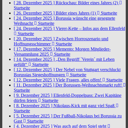
[ 28. Dezember 2025 ]
Rückschau: Bilder eines Jahres (2)
Startseite
[ 26. Dezember 2025 ]
Bilder eines Jahres (1)
Startseite
[ 24. Dezember 2025 ]
Borussia wünscht eine gesegnete
Weihnacht
Startseite
[ 24. Dezember 2025 ]
Vierer-Kette – Infos aus dem Ellenfeld
Startseite
[ 20. Dezember 2025 ]
Zwischen Horroszenario und
Hoffnungsschimmer
Startseite
[ 17. Dezember 2025 ]
Memento: Morgen Mitglieder-
Versammlung 2025
Startseite
[ 14. Dezember 2025 ]
„Den Begriff `Verein´ mit Leben
gefüllt“
Startseite
[ 12. Dezember 2025 ]
Der Nebel von Stuttgart verschluckt
Borussias Siegeshoffnungen
Startseite
[ 12. Dezember 2025 ]
Viele Fragen, alles offen!
Startseite
[ 11. Dezember 2025 ]
Der Borussen-Weihnachtsmarkt ruft!
Startseite
[ 9. Dezember 2025 ]
Ellenfeld-Doppelpass: Zwei Kapitäne
dürfen feiern
Startseite
[ 8. Dezember 2025 ]
Nikolaus-Kick mit ganz viel Spaß
Startseite
[ 5. Dezember 2025 ]
Der Fußball-Nikolaus bei Borussia zu
Gast
Startseite
[ 4. Dezember 2025 ]
Was auch auf dem Spiel steht