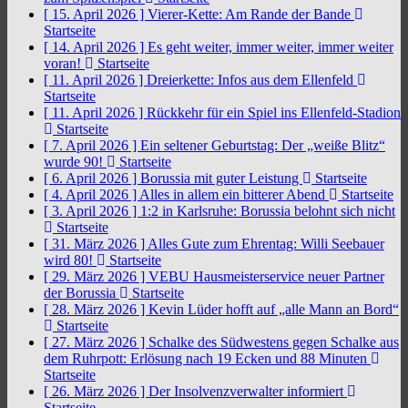
[ 15. April 2026 ]
Vierer-Kette: Am Rande der Bande
Startseite
[ 14. April 2026 ]
Es geht weiter, immer weiter, immer weiter
voran!
Startseite
[ 11. April 2026 ]
Dreierkette: Infos aus dem Ellenfeld
Startseite
[ 11. April 2026 ]
Rückkehr für ein Spiel ins Ellenfeld-Stadion
Startseite
[ 7. April 2026 ]
Ein seltener Geburtstag: Der „weiße Blitz“
wurde 90!
Startseite
[ 6. April 2026 ]
Borussia mit guter Leistung
Startseite
[ 4. April 2026 ]
Alles in allem ein bitterer Abend
Startseite
[ 3. April 2026 ]
1:2 in Karlsruhe: Borussia belohnt sich nicht
Startseite
[ 31. März 2026 ]
Alles Gute zum Ehrentag: Willi Seebauer
wird 80!
Startseite
[ 29. März 2026 ]
VEBU Hausmeisterservice neuer Partner
der Borussia
Startseite
[ 28. März 2026 ]
Kevin Lüder hofft auf „alle Mann an Bord“
Startseite
[ 27. März 2026 ]
Schalke des Südwestens gegen Schalke aus
dem Ruhrpott: Erlösung nach 19 Ecken und 88 Minuten
Startseite
[ 26. März 2026 ]
Der Insolvenzverwalter informiert
Startseite