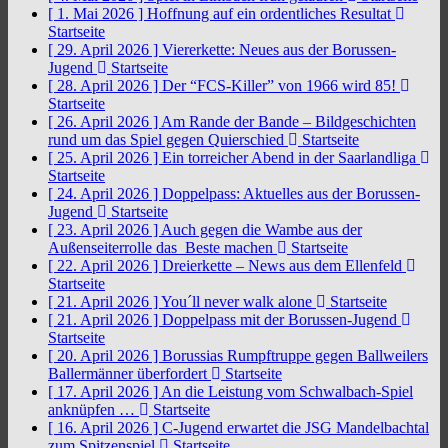
[ 1. Mai 2026 ]
Hoffnung auf ein ordentliches Resultat
Startseite
[ 29. April 2026 ]
Viererkette: Neues aus der Borussen-
Jugend
Startseite
[ 28. April 2026 ]
Der “FCS-Killer” von 1966 wird 85!
Startseite
[ 26. April 2026 ]
Am Rande der Bande – Bildgeschichten
rund um das Spiel gegen Quierschied
Startseite
[ 25. April 2026 ]
Ein torreicher Abend in der Saarlandliga
Startseite
[ 24. April 2026 ]
Doppelpass: Aktuelles aus der Borussen-
Jugend
Startseite
[ 23. April 2026 ]
Auch gegen die Wambe aus der
Außenseiterrolle das Beste machen
Startseite
[ 22. April 2026 ]
Dreierkette – News aus dem Ellenfeld
Startseite
[ 21. April 2026 ]
You´ll never walk alone
Startseite
[ 21. April 2026 ]
Doppelpass mit der Borussen-Jugend
Startseite
[ 20. April 2026 ]
Borussias Rumpftruppe gegen Ballweilers
Ballermänner überfordert
Startseite
[ 17. April 2026 ]
An die Leistung vom Schwalbach-Spiel
anknüpfen …
Startseite
[ 16. April 2026 ]
C-Jugend erwartet die JSG Mandelbachtal
zum Spitzenspiel
Startseite