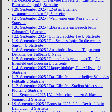
[ 3. Oktober 2025 ]
Dreierkette am Feiertag: Ellenfeld und
Borussen-Jugend
Startseite
[ 29. September 2025 ]
„Zeit im Ellenfeld
zusammenzurücken.“
Startseite
[ 27. September 2025 ]
Wenn einer eine Reise tut …
Startseite
[ 26. September 2025 ]
„Das ist wie ein Besuch beim
Zahnarzt“
Startseite
[ 22. September 2025 ]
Ein gebrauchter Tag
Startseite
[ 19. September 2025 ]
Ein Schlüsselspiel für die weitere
Saison?
Startseite
[ 18. September 2025 ]
Aus eindrucksvollen Tagen zum
Denkmal des Fußballs
News
[ 15. September 2025 ]
Ein mehr als gelungener Tag für
Ellenfeld und Borussia
Startseite
[ 14. September 2025 ]
Happy birthday, Heinz Histing!
Startseite
[ 13. September 2025 ]
Das Ellenfeld – eine heilige Stätte des
Fußballs
Startseite
[ 12. September 2025 ]
Das Ellenfeld-Stadion öffnet seine
Pforten
Startseite
[ 11. September 2025 ]
Von Menschen, die zu Schlachten
bummeln
Startseite
[ 9. September 2025 ]
Borussias U23: 2:2 in Bexbach kein
Beinbruch!
Startseite