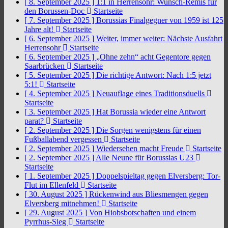
[ 8. September 2025 ]
1:1 in Herrensohr: Wunsch-Remis für
den Borussen-Doc
Startseite
[ 7. September 2025 ]
Borussias Finalgegner von 1959 ist 125
Jahre alt!
Startseite
[ 6. September 2025 ]
Weiter, immer weiter: Nächste Ausfahrt
Herrensohr
Startseite
[ 6. September 2025 ]
„Ohne zehn“ acht Gegentore gegen
Saarbrücken
Startseite
[ 5. September 2025 ]
Die richtige Antwort: Nach 1:5 jetzt
5:1!
Startseite
[ 4. September 2025 ]
Neuauflage eines Traditionsduells
Startseite
[ 3. September 2025 ]
Hat Borussia wieder eine Antwort
parat?
Startseite
[ 2. September 2025 ]
Die Sorgen wenigstens für einen
Fußballabend vergessen
Startseite
[ 2. September 2025 ]
Wiedersehen macht Freude
Startseite
[ 2. September 2025 ]
Alle Neune für Borussias U23
Startseite
[ 1. September 2025 ]
Doppelspieltag gegen Elversberg: Tor-
Flut im Ellenfeld
Startseite
[ 30. August 2025 ]
Rückenwind aus Bliesmengen gegen
Elversberg mitnehmen!
Startseite
[ 29. August 2025 ]
Von Hiobsbotschaften und einem
Pyrrhus-Sieg
Startseite