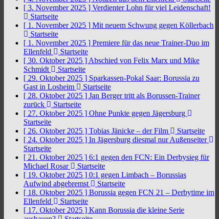
[ 3. November 2025 ]
Verdienter Lohn für viel Leidenschaft!
Startseite
[ 1. November 2025 ]
Mit neuem Schwung gegen Köllerbach
Startseite
[ 1. November 2025 ]
Premiere für das neue Trainer-Duo im
Ellenfeld
Startseite
[ 30. Oktober 2025 ]
Abschied von Felix Marx und Mike
Schmidt
Startseite
[ 29. Oktober 2025 ]
Sparkassen-Pokal Saar: Borussia zu
Gast in Losheim
Startseite
[ 28. Oktober 2025 ]
Jan Berger tritt als Borussen-Trainer
zurück
Startseite
[ 27. Oktober 2025 ]
Ohne Punkte gegen Jägersburg
Startseite
[ 26. Oktober 2025 ]
Tobias Jänicke – der Film
Startseite
[ 24. Oktober 2025 ]
In Jägersburg diesmal nur Außenseiter
Startseite
[ 21. Oktober 2025 ]
6:1 gegen den FCN: Ein Derbysieg für
Michael Rosar
Startseite
[ 19. Oktober 2025 ]
0:1 gegen Limbach – Borussias
Aufwind abgebremst
Startseite
[ 18. Oktober 2025 ]
Borussia gegen FCN 21 – Derbytime im
Ellenfeld
Startseite
[ 17. Oktober 2025 ]
Kann Borussia die kleine Serie
ausbauen?
Startseite