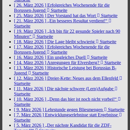
[ 26. März 2026 ]
Erfolgreiches Wochenende für die
Borussen-Jugend
Startseite
[ 25. März 2026 ]
Der Vorstand hat das Wort
Startseite
[ 21. März 2026 ]
„Ein besseres Resultat verdient!“
Startseite
[ 19. März 2026 ]
„Ich bin für 22 gesunde Spieler nach 90
Minuten“
Startseite
[ 18. März 2026 ]
Die Lage bleibt schwierig
Startseite
[ 17. März 2026 ]
Erfolgreiches Wochenende für die
Borussen-Jugend
Startseite
[ 16. März 2026 ]
Ein ungleiches Duell
Startseite
[ 14. März 2026 ]
Anregungen für Elversberg?
Startseite
[ 13. März 2026 ]
Historische Leistung bei Borussias B-
Jugend
Startseite
[ 12. März 2026 ]
Dreier-Kette: Neues aus dem Ellenfeld
Startseite
[ 11. März 2026 ]
Die nächste schwere (Lern)Aufgabe
Startseite
[ 10. März 2026 ]
„Denn das hier ist noch nicht vorbei!“
Startseite
[ 9. März 2026 ]
Lehrstunde gegen Bliesmengen
Startseite
[ 7. März 2026 ]
Entwicklungserlebnisse statt Ergebnisse
Startseite
[ 5. März 2026 ]
„Der nächste Kandidat für die ZDF-