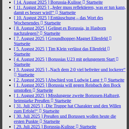
[ 14. August 2025 ]
Borussia-Kulisse
Startseite
[ 11. August 2025 ]
„Jeder muss reflektieren, was er tun kann,
damit es besser wird!“
Startseite
[ 10. August 2025 ]
Enttäuschung – das Wort des
Wochenendes
Startseite
[ 8. August 2025 ]
Gelingt es Borussia, in Hasborn
nachzulegen?
Startseite
[ 7. August 2025 ]
Groundhopper-Magnet Ellenfeld
Startseite
[ 5. August 2025 ]
Tim Klein verlässt das Ellenfeld
Startseite
[ 4. August 2025 ]
Borussias U23 mit gelungenem Start
Startseite
[ 3. August 2025 ]
„Nach dem 2:0 viel befreiter und lockerer“
Startseite
[ 2. August 2025 ]
Abschied von Ludwig Lang †
Startseite
[ 1. August 2025 ]
Borussia will gegen Reisbach den Bock
umstoßen
Startseite
[ 1. August 2025 ]
Misslungene zweite Borussen-Halbzeit,
heimstarke Preußen
Startseite
[ 31. Juli 2025 ]
„Die Truppe hat Charakter und den Willen
zum Erfolg!“
Startseite
[ 30. Juli 2025 ]
Preußen und Borussen wollen heute die
ersten Punkte
Startseite
[ 29. Juli 2025 ]
Borussia-Kulisse
Startseite