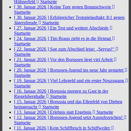
Hühnerfeld
Startseite
[ 30. Januar 2026 ]
Keine Tore gegen Braunschweig
Startseite
[ 30. Januar 2026 ]
Erfolgreicher Testspielauftakt: 8:1 gegen
Jägersfreude
Startseite
[ 27. Januar 2026 ]
Ein Test und weitere Abschiede
Startseite
[ 24. Januar 2026 ]
Tim Braun zieht es in die Heimat
Startseite
[ 22. Januar 2026 ]
Sag zum Abschied leise: „Servus!“
Startseite
[ 21. Januar 2026 ]
Vor den Borussen liegt viel Arbeit
Startseite
[ 20. Januar 2026 ]
Borussen-Jugend ins neue Jahr gestartet
Startseite
[ 19. Januar 2026 ]
Viel Lehrgeld und ein erster Neuzugang
Startseite
[ 16. Januar 2026 ]
Borussia morgen zu Gast in der
Riegelsberghalle
Startseite
[ 15. Januar 2026 ]
Borussia und das Ellenfeld von Dieben
heimgesucht
Startseite
[ 13. Januar 2026 ]
Erlebnis statt Ergebnis
Startseite
[ 12. Januar 2026 ]
Borussen-Jugend setzt Ausrufezeichen!
Startseite
[ 11. Januar 2026 ]
Kein Schiffbruch in Schiffweiler