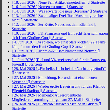
[ 18. Juni 2026 ]
Neue Fan-Artikel eingetroffen!
Startseite
[ 16. Juni 2026 ]
Nomen est omen
Startseite
[ 14. Juni 2026 ]
Was erwartet die neue Borussia?
Startseite
[ 13. Juni 2026 ]
Zweimaliger Drei-Tore-Vorsprung reichte
nicht
Startseite
[ 12. Juni 2026 ]
3er-Kette: Neues aus dem Ellenfeld
Startseite
[ 10. Juni 2026 ]
FK Pirmasens und Eintracht Trier schnappen
sich Kurt-Gluding-Cup
Startseite
[ 4. Juni 2026 ]
Da spielen, wo einst Stars kickten: 22 Teams
kämpfen um den Kurt-Gluding-Cup
Startseite
[ 3. Juni 2026 ]
Ellenfeld-Kulisse: Namen und Notizen
Startseite
[ 1. Juni 2026 ]
Titel und Vizemeisterschaft für die Borussen-
Jugend!
Startseite
[ 28. Mai 2026 ]
„Ein helles Licht bei der Nacht angezünd´t“
Startseite
[ 27. Mai 2026 ]
Eilmeldung: Borussia hat einen neuen
Vorstand!
Startseite
[ 27. Mai 2026 ]
Wieder große Begeisterung für das Kleinod
Ellenfeld-Stadion
Startseite
[ 26. Mai 2026 ]
Memento: Außerordentliche
Mitgliederversammlung morgen am 27. Mai!
Startseite
[ 26. Mai 2026 ]
Ellenfeld-Kulisse: Abschied in Bildern
Startseite