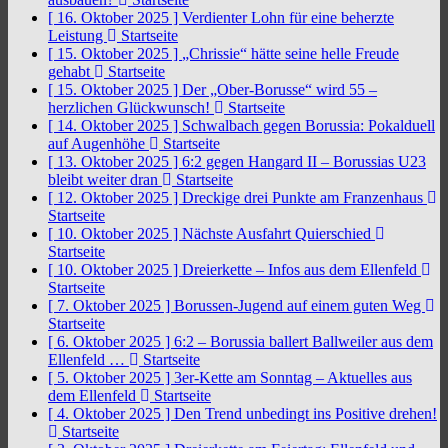
[ 16. Oktober 2025 ]
Verdienter Lohn für eine beherzte
Leistung
Startseite
[ 15. Oktober 2025 ]
„Chrissie“ hätte seine helle Freude
gehabt
Startseite
[ 15. Oktober 2025 ]
Der „Ober-Borusse“ wird 55 –
herzlichen Glückwunsch!
Startseite
[ 14. Oktober 2025 ]
Schwalbach gegen Borussia: Pokalduell
auf Augenhöhe
Startseite
[ 13. Oktober 2025 ]
6:2 gegen Hangard II – Borussias U23
bleibt weiter dran
Startseite
[ 12. Oktober 2025 ]
Dreckige drei Punkte am Franzenhaus
Startseite
[ 10. Oktober 2025 ]
Nächste Ausfahrt Quierschied
Startseite
[ 10. Oktober 2025 ]
Dreierkette – Infos aus dem Ellenfeld
Startseite
[ 7. Oktober 2025 ]
Borussen-Jugend auf einem guten Weg
Startseite
[ 6. Oktober 2025 ]
6:2 – Borussia ballert Ballweiler aus dem
Ellenfeld …
Startseite
[ 5. Oktober 2025 ]
3er-Kette am Sonntag – Aktuelles aus
dem Ellenfeld
Startseite
[ 4. Oktober 2025 ]
Den Trend unbedingt ins Positive drehen!
Startseite