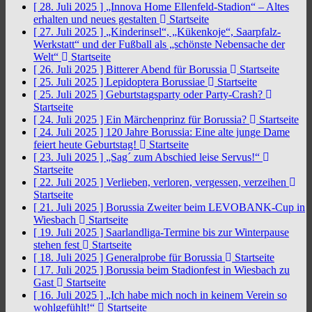
[ 28. Juli 2025 ]
„Innova Home Ellenfeld-Stadion“ – Altes
erhalten und neues gestalten
Startseite
[ 27. Juli 2025 ]
„Kinderinsel“, „Kükenkoje“, Saarpfalz-
Werkstatt“ und der Fußball als „schönste Nebensache der
Welt“
Startseite
[ 26. Juli 2025 ]
Bitterer Abend für Borussia
Startseite
[ 25. Juli 2025 ]
Lepidoptera Borussiae
Startseite
[ 25. Juli 2025 ]
Geburtstagsparty oder Party-Crash?
Startseite
[ 24. Juli 2025 ]
Ein Märchenprinz für Borussia?
Startseite
[ 24. Juli 2025 ]
120 Jahre Borussia: Eine alte junge Dame
feiert heute Geburtstag!
Startseite
[ 23. Juli 2025 ]
„Sag´ zum Abschied leise Servus!“
Startseite
[ 22. Juli 2025 ]
Verlieben, verloren, vergessen, verzeihen
Startseite
[ 21. Juli 2025 ]
Borussia Zweiter beim LEVOBANK-Cup in
Wiesbach
Startseite
[ 19. Juli 2025 ]
Saarlandliga-Termine bis zur Winterpause
stehen fest
Startseite
[ 18. Juli 2025 ]
Generalprobe für Borussia
Startseite
[ 17. Juli 2025 ]
Borussia beim Stadionfest in Wiesbach zu
Gast
Startseite
[ 16. Juli 2025 ]
„Ich habe mich noch in keinem Verein so
wohlgefühlt!“
Startseite