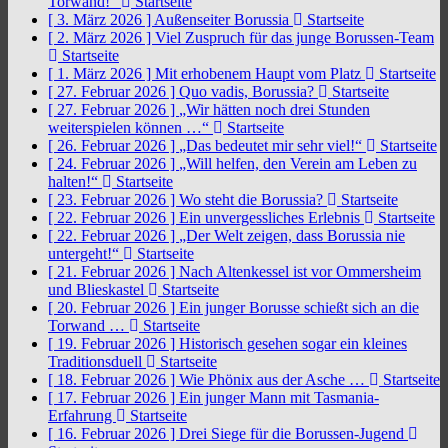
Torwand!“
Startseite
[ 3. März 2026 ]
Außenseiter Borussia
Startseite
[ 2. März 2026 ]
Viel Zuspruch für das junge Borussen-Team
Startseite
[ 1. März 2026 ]
Mit erhobenem Haupt vom Platz
Startseite
[ 27. Februar 2026 ]
Quo vadis, Borussia?
Startseite
[ 27. Februar 2026 ]
„Wir hätten noch drei Stunden
weiterspielen können …“
Startseite
[ 26. Februar 2026 ]
„Das bedeutet mir sehr viel!“
Startseite
[ 24. Februar 2026 ]
„Will helfen, den Verein am Leben zu
halten!“
Startseite
[ 23. Februar 2026 ]
Wo steht die Borussia?
Startseite
[ 22. Februar 2026 ]
Ein unvergessliches Erlebnis
Startseite
[ 22. Februar 2026 ]
„Der Welt zeigen, dass Borussia nie
untergeht!“
Startseite
[ 21. Februar 2026 ]
Nach Altenkessel ist vor Ommersheim
und Blieskastel
Startseite
[ 20. Februar 2026 ]
Ein junger Borusse schießt sich an die
Torwand …
Startseite
[ 19. Februar 2026 ]
Historisch gesehen sogar ein kleines
Traditionsduell
Startseite
[ 18. Februar 2026 ]
Wie Phönix aus der Asche …
Startseite
[ 17. Februar 2026 ]
Ein junger Mann mit Tasmania-
Erfahrung
Startseite
[ 16. Februar 2026 ]
Drei Siege für die Borussen-Jugend