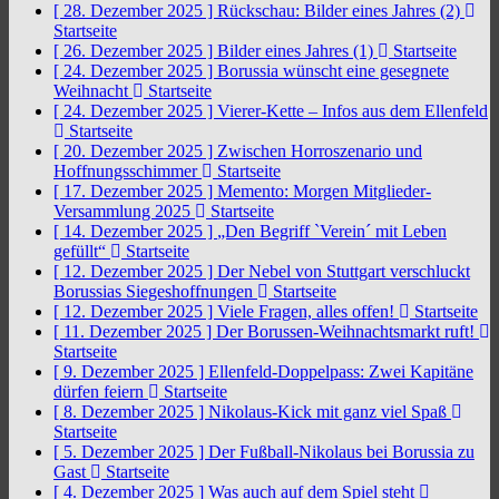
[ 28. Dezember 2025 ]
Rückschau: Bilder eines Jahres (2)
Startseite
[ 26. Dezember 2025 ]
Bilder eines Jahres (1)
Startseite
[ 24. Dezember 2025 ]
Borussia wünscht eine gesegnete
Weihnacht
Startseite
[ 24. Dezember 2025 ]
Vierer-Kette – Infos aus dem Ellenfeld
Startseite
[ 20. Dezember 2025 ]
Zwischen Horroszenario und
Hoffnungsschimmer
Startseite
[ 17. Dezember 2025 ]
Memento: Morgen Mitglieder-
Versammlung 2025
Startseite
[ 14. Dezember 2025 ]
„Den Begriff `Verein´ mit Leben
gefüllt“
Startseite
[ 12. Dezember 2025 ]
Der Nebel von Stuttgart verschluckt
Borussias Siegeshoffnungen
Startseite
[ 12. Dezember 2025 ]
Viele Fragen, alles offen!
Startseite
[ 11. Dezember 2025 ]
Der Borussen-Weihnachtsmarkt ruft!
Startseite
[ 9. Dezember 2025 ]
Ellenfeld-Doppelpass: Zwei Kapitäne
dürfen feiern
Startseite
[ 8. Dezember 2025 ]
Nikolaus-Kick mit ganz viel Spaß
Startseite
[ 5. Dezember 2025 ]
Der Fußball-Nikolaus bei Borussia zu
Gast
Startseite
[ 4. Dezember 2025 ]
Was auch auf dem Spiel steht