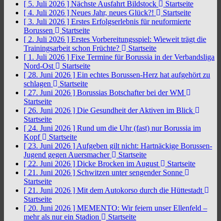
[ 5. Juli 2026 ]
Nächste Ausfahrt Bildstock
Startseite
[ 4. Juli 2026 ]
Neues Jahr, neues Glück?!
Startseite
[ 3. Juli 2026 ]
Erstes Erfolgserlebnis für neuformierte
Borussen
Startseite
[ 2. Juli 2026 ]
Erstes Vorbereitungsspiel: Wieweit trägt die
Trainingsarbeit schon Früchte?
Startseite
[ 1. Juli 2026 ]
Fixe Termine für Borussia in der Verbandsliga
Nord-Ost
Startseite
[ 28. Juni 2026 ]
Ein echtes Borussen-Herz hat aufgehört zu
schlagen
Startseite
[ 27. Juni 2026 ]
Borussias Botschafter bei der WM
Startseite
[ 26. Juni 2026 ]
Die Gesundheit der Aktiven im Blick
Startseite
[ 24. Juni 2026 ]
Rund um die Uhr (fast) nur Borussia im
Kopf
Startseite
[ 23. Juni 2026 ]
Aufgeben gilt nicht: Hartnäckige Borussen-
Jugend gegen Auersmacher
Startseite
[ 22. Juni 2026 ]
Dicke Brocken im August
Startseite
[ 21. Juni 2026 ]
Schwitzen unter sengender Sonne
Startseite
[ 21. Juni 2026 ]
Mit dem Autokorso durch die Hüttestadt
Startseite
[ 20. Juni 2026 ]
MEMENTO: Wir feiern unser Ellenfeld –
mehr als nur ein Stadion
Startseite