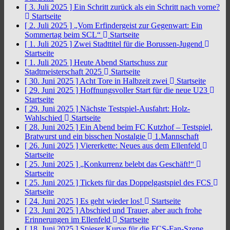
[ 3. Juli 2025 ]
Ein Schritt zurück als ein Schritt nach vorne?
Startseite
[ 2. Juli 2025 ]
„Vom Erfindergeist zur Gegenwart: Ein
Sommertag beim SCL“
Startseite
[ 1. Juli 2025 ]
Zwei Stadttitel für die Borussen-Jugend
Startseite
[ 1. Juli 2025 ]
Heute Abend Startschuss zur
Stadtmeisterschaft 2025
Startseite
[ 30. Juni 2025 ]
Acht Tore in Halbzeit zwei
Startseite
[ 29. Juni 2025 ]
Hoffnungsvoller Start für die neue U23
Startseite
[ 29. Juni 2025 ]
Nächste Testspiel-Ausfahrt: Holz-
Wahlschied
Startseite
[ 28. Juni 2025 ]
Ein Abend beim FC Kutzhof – Testspiel,
Bratwurst und ein bisschen Nostalgie
1.Mannschaft
[ 26. Juni 2025 ]
Viererkette: Neues aus dem Ellenfeld
Startseite
[ 25. Juni 2025 ]
„Konkurrenz belebt das Geschäft!“
Startseite
[ 25. Juni 2025 ]
Tickets für das Doppelgastspiel des FCS
Startseite
[ 24. Juni 2025 ]
Es geht wieder los!
Startseite
[ 23. Juni 2025 ]
Abschied und Trauer, aber auch frohe
Erinnerungen im Ellenfeld
Startseite
[ 18. Juni 2025 ]
Spieser Kurve für die FCS-Fan-Szene