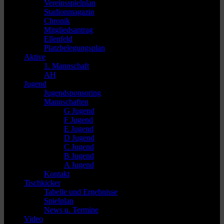
Vereinsspielplan
Stadionmagazin
Chronik
Mitgliedsantrag
Ellenfeld
Platzbelegungsplan
Aktive
1. Mannschaft
AH
Jugend
Jugendsponsoring
Mannschaften
G Jugend
F Jugend
E Jugend
D Jugend
C Jugend
B Jugend
A Jugend
Kontakt
Tischkicker
Tabelle und Ergebnisse
Spielplan
News u. Termine
Video