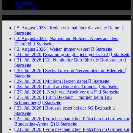
Impressum
Datenschutz
News Ticker
[ 5. August 2026 ]
Reden wir mal über die zweite Reihe!
Startseite
[ 3. August 2026 ]
Namen und Notizen: Neues aus dem
Ellenfeld
Startseite
[ 2. August 2026 ]
Weiter, immer weiter!
Startseite
[ 31. Juli 2026 ]
Spannung steigt – jetzt geht´s los!
Startseite
[ 31. Juli 2026 ]
Ein Neinkerjer Bub führt die Borussia an
Startseite
[ 30. Juli 2026 ]
Sechs Tore und Nervenkitzel im Ellenfeld
Startseite
[ 29. Juli 2026 ]
Mit dem Herzen dabei
Startseite
[ 28. Juli 2026 ]
Licht am Ende des Tunnels
Startseite
[ 27. Juli 2026 ]
„Noch viel Arbeit vor uns!“
Startseite
[ 25. Juli 2026 ]
1:0 in Bexbach – morgen beim TuS
Schönenberg
Startseite
[ 23. Juli 2026 ]
Borussia testet bei der SG Bexbach
Startseite
[ 22. Juli 2026 ]
Vom beschaulichen Plätzchen im Grünen zur
Bundesliga-Arena (2)
Startseite
[ 21. Juli 2026 ]
Vom beschaulichen Plätzchen im Grünen zur