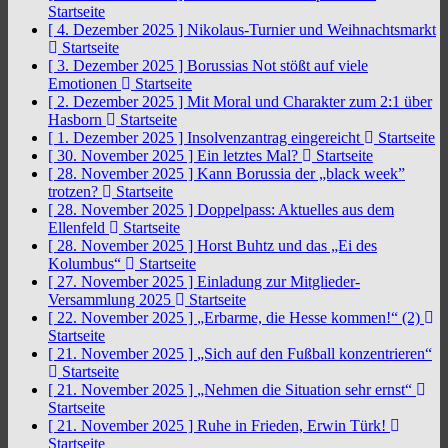
Startseite
[ 4. Dezember 2025 ]
Nikolaus-Turnier und Weihnachtsmarkt
Startseite
[ 3. Dezember 2025 ]
Borussias Not stößt auf viele
Emotionen
Startseite
[ 2. Dezember 2025 ]
Mit Moral und Charakter zum 2:1 über
Hasborn
Startseite
[ 1. Dezember 2025 ]
Insolvenzantrag eingereicht
Startseite
[ 30. November 2025 ]
Ein letztes Mal?
Startseite
[ 28. November 2025 ]
Kann Borussia der „black week”
trotzen?
Startseite
[ 28. November 2025 ]
Doppelpass: Aktuelles aus dem
Ellenfeld
Startseite
[ 28. November 2025 ]
Horst Buhtz und das „Ei des
Kolumbus“
Startseite
[ 27. November 2025 ]
Einladung zur Mitglieder-
Versammlung 2025
Startseite
[ 22. November 2025 ]
„Erbarme, die Hesse kommen!“ (2)
Startseite
[ 21. November 2025 ]
„Sich auf den Fußball konzentrieren“
Startseite
[ 21. November 2025 ]
„Nehmen die Situation sehr ernst“
Startseite
[ 21. November 2025 ]
Ruhe in Frieden, Erwin Türk!
Startseite