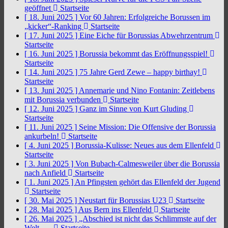
geöffnet
Startseite
[ 18. Juni 2025 ]
Vor 60 Jahren: Erfolgreiche Borussen im
„kicker“-Ranking
Startseite
[ 17. Juni 2025 ]
Eine Eiche für Borussias Abwehrzentrum
Startseite
[ 16. Juni 2025 ]
Borussia bekommt das Eröffnungsspiel!
Startseite
[ 14. Juni 2025 ]
75 Jahre Gerd Zewe – happy birthay!
Startseite
[ 13. Juni 2025 ]
Annemarie und Nino Fontanin: Zeitlebens
mit Borussia verbunden
Startseite
[ 12. Juni 2025 ]
Ganz im Sinne von Kurt Gluding
Startseite
[ 11. Juni 2025 ]
Seine Mission: Die Offensive der Borussia
ankurbeln!
Startseite
[ 4. Juni 2025 ]
Borussia-Kulisse: Neues aus dem Ellenfeld
Startseite
[ 3. Juni 2025 ]
Von Bubach-Calmesweiler über die Borussia
nach Anfield
Startseite
[ 1. Juni 2025 ]
An Pfingsten gehört das Ellenfeld der Jugend
Startseite
[ 30. Mai 2025 ]
Neustart für Borussias U23
Startseite
[ 28. Mai 2025 ]
Aus Bern ins Ellenfeld
Startseite
[ 26. Mai 2025 ]
„Abschied ist nicht das Schlimmste auf der
Welt, …
Startseite