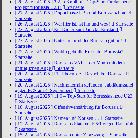
[ 28. August 2025 ]
3:2 in Kohlhof – Top-Start für das neue
Projekt “Borussia U23”
Startseite
[ 27. August 2025 ]
Doppelpass: U23 und Borussen-Jugend
Startseite
[ 26. August 2025 ]
Wer hier ist, ist hin und weg!
Startseite
[ 23. August 2025 ]
Ein Dreier zum Jänicke-Einstand
Startseite
[ 23. August 2025 ]
Gutes tun und der Borussia guttun!
Startseite
[ 22. August 2025 ]
Wohin geht die Reise der Borussia?
Startseite
[ 21. August 2025 ]
Borussias VAR – der Mann mit dem
untrüglichen Auge
Startseite
[ 20. August 2025 ]
Ein Phoenix zu Besuch bei Borussia
Startseite
[ 20. August 2025 ]
Nachholtermin gefunden: Jubiläumsspiel
gegen FCS am 4. September!
Startseite
[ 19. August 2025 ]
11:0 – Top-Start für Borussias neue U23
Startseite
[ 18. August 2025 ]
Offensivverstärkung für Borussia
Startseite
[ 18. August 2025 ]
Namen und Notizen …
Startseite
[ 17. August 2025 ]
Borussias Statement: 5:1 gegen Rastpfuhl
Startseite
[ 15. August 2025 ]
Borussia unter Zugzwang
Startseite