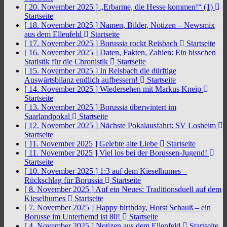
[ 20. November 2025 ]
„Erbarme, die Hesse kommen!“ (1)
Startseite
[ 18. November 2025 ]
Namen, Bilder, Notizen – Newsmix
aus dem Ellenfeld
Startseite
[ 17. November 2025 ]
Borussia rockt Reisbach
Startseite
[ 16. November 2025 ]
Daten, Fakten, Zahlen: Ein bisschen
Statistik für die Chronistik
Startseite
[ 15. November 2025 ]
In Reisbach die dürftige
Auswärtsbilanz endlich aufbessern!
Startseite
[ 14. November 2025 ]
Wiedersehen mit Markus Kneip
Startseite
[ 13. November 2025 ]
Borussia überwintert im
Saarlandpokal
Startseite
[ 12. November 2025 ]
Nächste Pokalausfahrt: SV Losheim
Startseite
[ 11. November 2025 ]
Gelebte alte Liebe
Startseite
[ 11. November 2025 ]
Viel los bei der Borussen-Jugend!
Startseite
[ 10. November 2025 ]
1:3 auf dem Kieselhumes –
Rückschlag für Borussia
Startseite
[ 8. November 2025 ]
Auf ein Neues: Traditionsduell auf dem
Kieselhumes
Startseite
[ 7. November 2025 ]
Happy birthday, Horst Schauß – ein
Borusse im Unterhemd ist 80!
Startseite
[ 4. November 2025 ]
Notizen aus dem Ellenfeld
Startseite