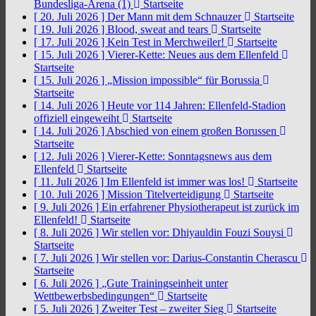
Bundesliga-Arena (1)
Startseite
[ 20. Juli 2026 ]
Der Mann mit dem Schnauzer
Startseite
[ 19. Juli 2026 ]
Blood, sweat and tears
Startseite
[ 17. Juli 2026 ]
Kein Test in Merchweiler!
Startseite
[ 15. Juli 2026 ]
Vierer-Kette: Neues aus dem Ellenfeld
Startseite
[ 15. Juli 2026 ]
„Mission impossible“ für Borussia
Startseite
[ 14. Juli 2026 ]
Heute vor 114 Jahren: Ellenfeld-Stadion
offiziell eingeweiht
Startseite
[ 14. Juli 2026 ]
Abschied von einem großen Borussen
Startseite
[ 12. Juli 2026 ]
Vierer-Kette: Sonntagsnews aus dem
Ellenfeld
Startseite
[ 11. Juli 2026 ]
Im Ellenfeld ist immer was los!
Startseite
[ 10. Juli 2026 ]
Mission Titelverteidigung
Startseite
[ 9. Juli 2026 ]
Ein erfahrener Physiotherapeut ist zurück im
Ellenfeld!
Startseite
[ 8. Juli 2026 ]
Wir stellen vor: Dhiyauldin Fouzi Souysi
Startseite
[ 7. Juli 2026 ]
Wir stellen vor: Darius-Constantin Cherascu
Startseite
[ 6. Juli 2026 ]
„Gute Trainingseinheit unter
Wettbewerbsbedingungen“
Startseite
[ 5. Juli 2026 ]
Zweiter Test – zweiter Sieg
Startseite