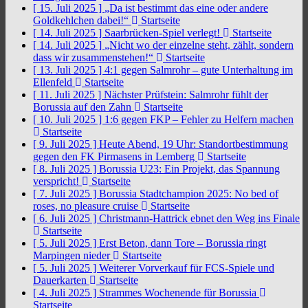
[ 15. Juli 2025 ]
„Da ist bestimmt das eine oder andere
Goldkehlchen dabei!“
Startseite
[ 14. Juli 2025 ]
Saarbrücken-Spiel verlegt!
Startseite
[ 14. Juli 2025 ]
„Nicht wo der einzelne steht, zählt, sondern
dass wir zusammenstehen!“
Startseite
[ 13. Juli 2025 ]
4:1 gegen Salmrohr – gute Unterhaltung im
Ellenfeld
Startseite
[ 11. Juli 2025 ]
Nächster Prüfstein: Salmrohr fühlt der
Borussia auf den Zahn
Startseite
[ 10. Juli 2025 ]
1:6 gegen FKP – Fehler zu Helfern machen
Startseite
[ 9. Juli 2025 ]
Heute Abend, 19 Uhr: Standortbestimmung
gegen den FK Pirmasens in Lemberg
Startseite
[ 8. Juli 2025 ]
Borussia U23: Ein Projekt, das Spannung
verspricht!
Startseite
[ 7. Juli 2025 ]
Borussia Stadtchampion 2025: No bed of
roses, no pleasure cruise
Startseite
[ 6. Juli 2025 ]
Christmann-Hattrick ebnet den Weg ins Finale
Startseite
[ 5. Juli 2025 ]
Erst Beton, dann Tore – Borussia ringt
Marpingen nieder
Startseite
[ 5. Juli 2025 ]
Weiterer Vorverkauf für FCS-Spiele und
Dauerkarten
Startseite
[ 4. Juli 2025 ]
Strammes Wochenende für Borussia
Startseite