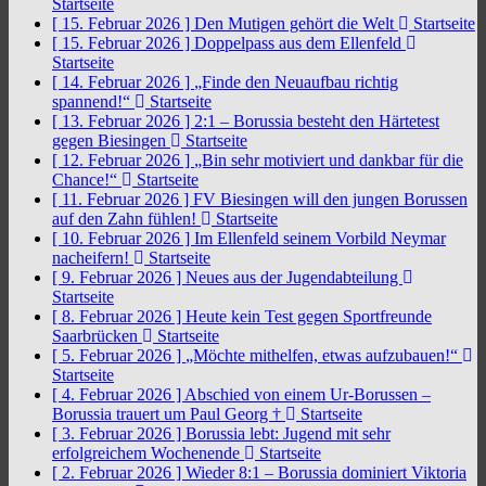
Startseite
[ 15. Februar 2026 ]
Den Mutigen gehört die Welt
Startseite
[ 15. Februar 2026 ]
Doppelpass aus dem Ellenfeld
Startseite
[ 14. Februar 2026 ]
„Finde den Neuaufbau richtig
spannend!“
Startseite
[ 13. Februar 2026 ]
2:1 – Borussia besteht den Härtetest
gegen Biesingen
Startseite
[ 12. Februar 2026 ]
„Bin sehr motiviert und dankbar für die
Chance!“
Startseite
[ 11. Februar 2026 ]
FV Biesingen will den jungen Borussen
auf den Zahn fühlen!
Startseite
[ 10. Februar 2026 ]
Im Ellenfeld seinem Vorbild Neymar
nacheifern!
Startseite
[ 9. Februar 2026 ]
Neues aus der Jugendabteilung
Startseite
[ 8. Februar 2026 ]
Heute kein Test gegen Sportfreunde
Saarbrücken
Startseite
[ 5. Februar 2026 ]
„Möchte mithelfen, etwas aufzubauen!“
Startseite
[ 4. Februar 2026 ]
Abschied von einem Ur-Borussen –
Borussia trauert um Paul Georg †
Startseite
[ 3. Februar 2026 ]
Borussia lebt: Jugend mit sehr
erfolgreichem Wochenende
Startseite
[ 2. Februar 2026 ]
Wieder 8:1 – Borussia dominiert Viktoria