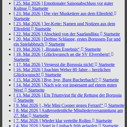
[ 25. Mai 2026 ]
Emotionaler Saisonabschluss vor guter
Kulisse
Startseite
[ 23. Mai 2026 ]
Die vier Musketiere aus dem Ellenfeld
Startseite
[ 23. Mai 2026 ]
3er-Kette: Namen und Notizen aus dem
Ellenfeld
Startseite
[ 22. Mai 2026 ]
Abschied von der Saarlandliga
Startseite
[ 20. Mai 2026 ]
Deftige Schlappe, erstes Borussen-Tor und
ein Spielabbruch
Startseite
[ 19. Mai 2026 ]
„Brutales Ergebnis“
Startseite
[ 18. Mai 2026 ]
Glückwunsch an die SV Elversberg!
Startseite
[ 17. Mai 2026 ]
Vergesst die Borussia nicht!
Startseite
[ 16. Mai 2026 ]
Joachim Weber 80 Jahre – herzlichen
Glückwunsch!
Startseite
[ 15. Mai 2026 ]
Bye, bye, Burg Bucherbach!?
Startseite
[ 14. Mai 2026 ]
Nach wie vor insgesamt auf einem guten
Weg!
Startseite
[ 13. Mai 2026 ]
Ein Triumvirat für die Rettung der Borussia
Startseite
[ 9. Mai 2026 ]
„Wie Mini Cooper gegen Ferrari!“
Startseite
[ 8. Mai 2026 ]
Außerordentliche Mitgliederversammlung am
27. Mai
Startseite
[ 7. Mai 2026 ]
Wieder klar verteilte Rollen
Startseite
[ 4. Mai 2026 ]
Spiel in Limbach früh gelaufen
Startseite