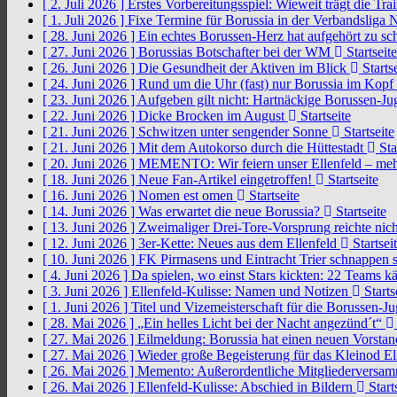
[ 2. Juli 2026 ]
Erstes Vorbereitungsspiel: Wieweit trägt die Tr
[ 1. Juli 2026 ]
Fixe Termine für Borussia in der Verbandsliga
[ 28. Juni 2026 ]
Ein echtes Borussen-Herz hat aufgehört zu s
[ 27. Juni 2026 ]
Borussias Botschafter bei der WM
Startseite
[ 26. Juni 2026 ]
Die Gesundheit der Aktiven im Blick
Startse
[ 24. Juni 2026 ]
Rund um die Uhr (fast) nur Borussia im Kopf
[ 23. Juni 2026 ]
Aufgeben gilt nicht: Hartnäckige Borussen-
[ 22. Juni 2026 ]
Dicke Brocken im August
Startseite
[ 21. Juni 2026 ]
Schwitzen unter sengender Sonne
Startseite
[ 21. Juni 2026 ]
Mit dem Autokorso durch die Hüttestadt
Sta
[ 20. Juni 2026 ]
MEMENTO: Wir feiern unser Ellenfeld – mehr
[ 18. Juni 2026 ]
Neue Fan-Artikel eingetroffen!
Startseite
[ 16. Juni 2026 ]
Nomen est omen
Startseite
[ 14. Juni 2026 ]
Was erwartet die neue Borussia?
Startseite
[ 13. Juni 2026 ]
Zweimaliger Drei-Tore-Vorsprung reichte nic
[ 12. Juni 2026 ]
3er-Kette: Neues aus dem Ellenfeld
Startsei
[ 10. Juni 2026 ]
FK Pirmasens und Eintracht Trier schnappen
[ 4. Juni 2026 ]
Da spielen, wo einst Stars kickten: 22 Teams
[ 3. Juni 2026 ]
Ellenfeld-Kulisse: Namen und Notizen
Starts
[ 1. Juni 2026 ]
Titel und Vizemeisterschaft für die Borussen-J
[ 28. Mai 2026 ]
„Ein helles Licht bei der Nacht angezünd´t“
[ 27. Mai 2026 ]
Eilmeldung: Borussia hat einen neuen Vorsta
[ 27. Mai 2026 ]
Wieder große Begeisterung für das Kleinod El
[ 26. Mai 2026 ]
Memento: Außerordentliche Mitgliederversa
[ 26. Mai 2026 ]
Ellenfeld-Kulisse: Abschied in Bildern
Start