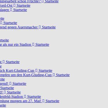
ainingsarbeit schon Früchte?
Startseite
 Nord-Ost
Startseite
chlagen
Startseite
ite
Startseite
Jugend gegen Auersmacher
Startseite
rtseite
 als nur ein Stadion
Startseite
ht
Startseite
te
 sich Kurt-Gluding-Cup
Startseite
 kämpfen um den Kurt-Gluding-Cup
Startseite
eite
ugend!
Startseite
Startseite
nd!
Startseite
lenfeld-Stadion
Startseite
mmlung morgen am 27. Mai!
Startseite
seite