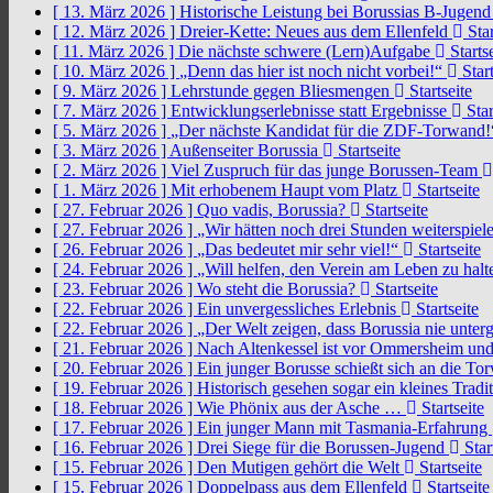
[ 13. März 2026 ]
Historische Leistung bei Borussias B-Jugen
[ 12. März 2026 ]
Dreier-Kette: Neues aus dem Ellenfeld
Star
[ 11. März 2026 ]
Die nächste schwere (Lern)Aufgabe
Startse
[ 10. März 2026 ]
„Denn das hier ist noch nicht vorbei!“
Start
[ 9. März 2026 ]
Lehrstunde gegen Bliesmengen
Startseite
[ 7. März 2026 ]
Entwicklungserlebnisse statt Ergebnisse
Star
[ 5. März 2026 ]
„Der nächste Kandidat für die ZDF-Torwand
[ 3. März 2026 ]
Außenseiter Borussia
Startseite
[ 2. März 2026 ]
Viel Zuspruch für das junge Borussen-Team
[ 1. März 2026 ]
Mit erhobenem Haupt vom Platz
Startseite
[ 27. Februar 2026 ]
Quo vadis, Borussia?
Startseite
[ 27. Februar 2026 ]
„Wir hätten noch drei Stunden weiterspi
[ 26. Februar 2026 ]
„Das bedeutet mir sehr viel!“
Startseite
[ 24. Februar 2026 ]
„Will helfen, den Verein am Leben zu hal
[ 23. Februar 2026 ]
Wo steht die Borussia?
Startseite
[ 22. Februar 2026 ]
Ein unvergessliches Erlebnis
Startseite
[ 22. Februar 2026 ]
„Der Welt zeigen, dass Borussia nie unter
[ 21. Februar 2026 ]
Nach Altenkessel ist vor Ommersheim und
[ 20. Februar 2026 ]
Ein junger Borusse schießt sich an die 
[ 19. Februar 2026 ]
Historisch gesehen sogar ein kleines Tradi
[ 18. Februar 2026 ]
Wie Phönix aus der Asche …
Startseite
[ 17. Februar 2026 ]
Ein junger Mann mit Tasmania-Erfahrung
[ 16. Februar 2026 ]
Drei Siege für die Borussen-Jugend
Star
[ 15. Februar 2026 ]
Den Mutigen gehört die Welt
Startseite
[ 15. Februar 2026 ]
Doppelpass aus dem Ellenfeld
Startseite