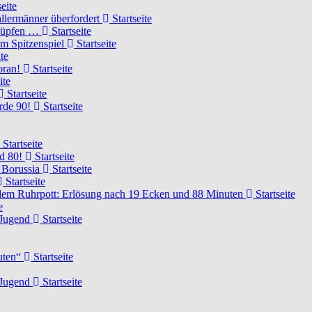
eite
llermänner überfordert
Startseite
knüpfen …
Startseite
um Spitzenspiel
Startseite
te
voran!
Startseite
ite
Startseite
urde 90!
Startseite
Startseite
rd 80!
Startseite
 Borussia
Startseite
Startseite
dem Ruhrpott: Erlösung nach 19 Ecken und 88 Minuten
Startseite
e
-Jugend
Startseite
nuten“
Startseite
-Jugend
Startseite