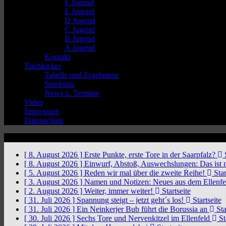
F Jugend
E Jugend
D Jugend
C Jugend
B Jugend
A Jugend
Kontakt
Tischkicker
Tabelle und Ergebnisse
Spielplan
News u. Termine
Video
Impressum
Datenschutz
News Ticker
[ 8. August 2026 ]
Erste Punkte, erste Tore in der Saarpfalz?
S
[ 8. August 2026 ]
Einwurf, Abstoß, Auswechslungen: Das ist 
[ 5. August 2026 ]
Reden wir mal über die zweite Reihe!
Star
[ 3. August 2026 ]
Namen und Notizen: Neues aus dem Ellenf
[ 2. August 2026 ]
Weiter, immer weiter!
Startseite
[ 31. Juli 2026 ]
Spannung steigt – jetzt geht´s los!
Startseite
[ 31. Juli 2026 ]
Ein Neinkerjer Bub führt die Borussia an
Sta
[ 30. Juli 2026 ]
Sechs Tore und Nervenkitzel im Ellenfeld
St