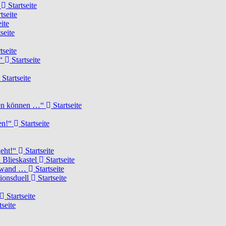
d
Startseite
tseite
ite
seite
tseite
!“
Startseite
Startseite
elen können …“
Startseite
ten!“
Startseite
geht!“
Startseite
 Blieskastel
Startseite
Torwand …
Startseite
tionsduell
Startseite
Startseite
tseite