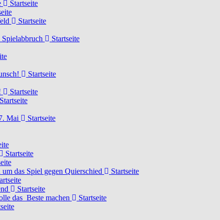
e
Startseite
eite
feld
Startseite
n Spielabbruch
Startseite
ite
wunsch!
Startseite
!
Startseite
Startseite
7. Mai
Startseite
ite
Startseite
eite
 um das Spiel gegen Quierschied
Startseite
artseite
gend
Startseite
olle das Beste machen
Startseite
seite