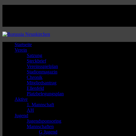
Facebook
Twitter
Instagram
Youtube
Startseite
Verein
Satzung
Steckbrief
Vereinsspielplan
Stadionmagazin
Chronik
Mitgliedsantrag
Ellenfeld
Platzbelegungsplan
Aktive
1. Mannschaft
AH
Jugend
Jugendsponsoring
Mannschaften
G Jugend