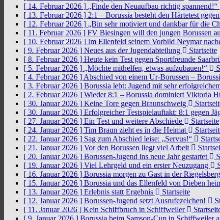
[ 14. Februar 2026 ]
„Finde den Neuaufbau richtig spannend!“
[ 13. Februar 2026 ]
2:1 – Borussia besteht den Härtetest gege
[ 12. Februar 2026 ]
„Bin sehr motiviert und dankbar für die 
[ 11. Februar 2026 ]
FV Biesingen will den jungen Borussen a
[ 10. Februar 2026 ]
Im Ellenfeld seinem Vorbild Neymar nach
[ 9. Februar 2026 ]
Neues aus der Jugendabteilung
Startseite
[ 8. Februar 2026 ]
Heute kein Test gegen Sportfreunde Saarb
[ 5. Februar 2026 ]
„Möchte mithelfen, etwas aufzubauen!“
S
[ 4. Februar 2026 ]
Abschied von einem Ur-Borussen – Borussi
[ 3. Februar 2026 ]
Borussia lebt: Jugend mit sehr erfolgreic
[ 2. Februar 2026 ]
Wieder 8:1 – Borussia dominiert Viktoria 
[ 30. Januar 2026 ]
Keine Tore gegen Braunschweig
Startseit
[ 30. Januar 2026 ]
Erfolgreicher Testspielauftakt: 8:1 gegen J
[ 27. Januar 2026 ]
Ein Test und weitere Abschiede
Startseite
[ 24. Januar 2026 ]
Tim Braun zieht es in die Heimat
Startseit
[ 22. Januar 2026 ]
Sag zum Abschied leise: „Servus!“
Startse
[ 21. Januar 2026 ]
Vor den Borussen liegt viel Arbeit
Startsei
[ 20. Januar 2026 ]
Borussen-Jugend ins neue Jahr gestartet
S
[ 19. Januar 2026 ]
Viel Lehrgeld und ein erster Neuzugang
S
[ 16. Januar 2026 ]
Borussia morgen zu Gast in der Riegelsber
[ 15. Januar 2026 ]
Borussia und das Ellenfeld von Dieben he
[ 13. Januar 2026 ]
Erlebnis statt Ergebnis
Startseite
[ 12. Januar 2026 ]
Borussen-Jugend setzt Ausrufezeichen!
St
[ 11. Januar 2026 ]
Kein Schiffbruch in Schiffweiler
Startseit
[ 9. Januar 2026 ]
Borussia beim Samson-Cup in Schiffweiler 