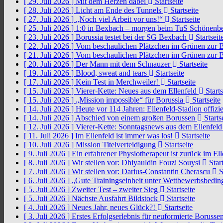
[ 29. Juli 2026 ]
Mit dem Herzen dabei
Startseite
[ 28. Juli 2026 ]
Licht am Ende des Tunnels
Startseite
[ 27. Juli 2026 ]
„Noch viel Arbeit vor uns!“
Startseite
[ 25. Juli 2026 ]
1:0 in Bexbach – morgen beim TuS Schönenb
[ 23. Juli 2026 ]
Borussia testet bei der SG Bexbach
Startseit
[ 22. Juli 2026 ]
Vom beschaulichen Plätzchen im Grünen zur 
[ 21. Juli 2026 ]
Vom beschaulichen Plätzchen im Grünen zur 
[ 20. Juli 2026 ]
Der Mann mit dem Schnauzer
Startseite
[ 19. Juli 2026 ]
Blood, sweat and tears
Startseite
[ 17. Juli 2026 ]
Kein Test in Merchweiler!
Startseite
[ 15. Juli 2026 ]
Vierer-Kette: Neues aus dem Ellenfeld
Starts
[ 15. Juli 2026 ]
„Mission impossible“ für Borussia
Startseite
[ 14. Juli 2026 ]
Heute vor 114 Jahren: Ellenfeld-Stadion offizi
[ 14. Juli 2026 ]
Abschied von einem großen Borussen
Starts
[ 12. Juli 2026 ]
Vierer-Kette: Sonntagsnews aus dem Ellenfel
[ 11. Juli 2026 ]
Im Ellenfeld ist immer was los!
Startseite
[ 10. Juli 2026 ]
Mission Titelverteidigung
Startseite
[ 9. Juli 2026 ]
Ein erfahrener Physiotherapeut ist zurück im El
[ 8. Juli 2026 ]
Wir stellen vor: Dhiyauldin Fouzi Souysi
Start
[ 7. Juli 2026 ]
Wir stellen vor: Darius-Constantin Cherascu
S
[ 6. Juli 2026 ]
„Gute Trainingseinheit unter Wettbewerbsbedi
[ 5. Juli 2026 ]
Zweiter Test – zweiter Sieg
Startseite
[ 5. Juli 2026 ]
Nächste Ausfahrt Bildstock
Startseite
[ 4. Juli 2026 ]
Neues Jahr, neues Glück?!
Startseite
[ 3. Juli 2026 ]
Erstes Erfolgserlebnis für neuformierte Borusse