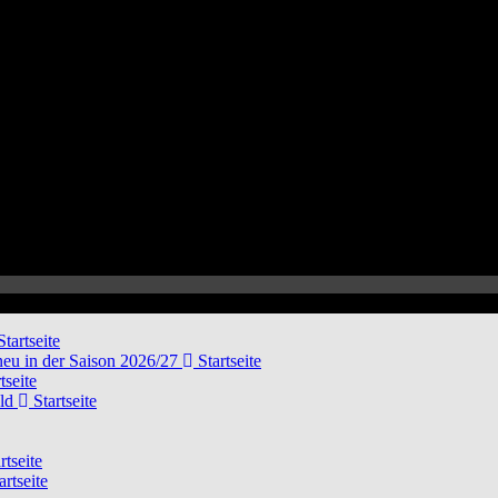
tartseite
neu in der Saison 2026/27
Startseite
tseite
eld
Startseite
rtseite
artseite