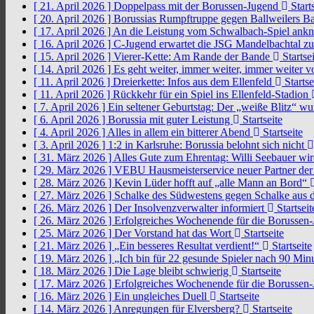
[ 21. April 2026 ]
Doppelpass mit der Borussen-Jugend
Starts
[ 20. April 2026 ]
Borussias Rumpftruppe gegen Ballweilers Ba
[ 17. April 2026 ]
An die Leistung vom Schwalbach-Spiel an
[ 16. April 2026 ]
C-Jugend erwartet die JSG Mandelbachtal z
[ 15. April 2026 ]
Vierer-Kette: Am Rande der Bande
Startsei
[ 14. April 2026 ]
Es geht weiter, immer weiter, immer weiter 
[ 11. April 2026 ]
Dreierkette: Infos aus dem Ellenfeld
Startse
[ 11. April 2026 ]
Rückkehr für ein Spiel ins Ellenfeld-Stadion
[ 7. April 2026 ]
Ein seltener Geburtstag: Der „weiße Blitz“ w
[ 6. April 2026 ]
Borussia mit guter Leistung
Startseite
[ 4. April 2026 ]
Alles in allem ein bitterer Abend
Startseite
[ 3. April 2026 ]
1:2 in Karlsruhe: Borussia belohnt sich nicht
[ 31. März 2026 ]
Alles Gute zum Ehrentag: Willi Seebauer wi
[ 29. März 2026 ]
VEBU Hausmeisterservice neuer Partner der
[ 28. März 2026 ]
Kevin Lüder hofft auf „alle Mann an Bord“
[ 27. März 2026 ]
Schalke des Südwestens gegen Schalke aus 
[ 26. März 2026 ]
Der Insolvenzverwalter informiert
Startseit
[ 26. März 2026 ]
Erfolgreiches Wochenende für die Borussen
[ 25. März 2026 ]
Der Vorstand hat das Wort
Startseite
[ 21. März 2026 ]
„Ein besseres Resultat verdient!“
Startseite
[ 19. März 2026 ]
„Ich bin für 22 gesunde Spieler nach 90 Mi
[ 18. März 2026 ]
Die Lage bleibt schwierig
Startseite
[ 17. März 2026 ]
Erfolgreiches Wochenende für die Borussen
[ 16. März 2026 ]
Ein ungleiches Duell
Startseite
[ 14. März 2026 ]
Anregungen für Elversberg?
Startseite