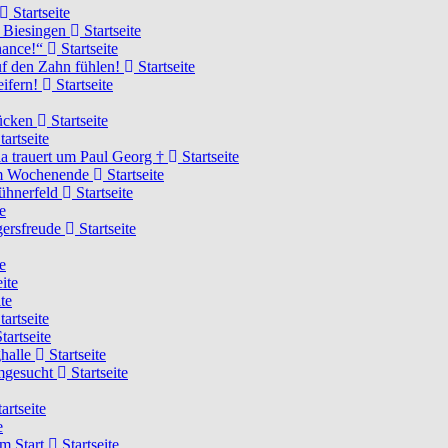
Startseite
n Biesingen
Startseite
Chance!“
Startseite
uf den Zahn fühlen!
Startseite
eifern!
Startseite
rücken
Startseite
tartseite
a trauert um Paul Georg †
Startseite
hem Wochenende
Startseite
Hühnerfeld
Startseite
e
ägersfreude
Startseite
e
ite
te
tartseite
tartseite
ghalle
Startseite
imgesucht
Startseite
artseite
e
am Start
Startseite