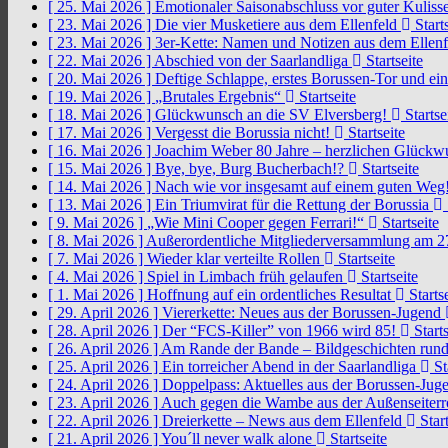
[ 25. Mai 2026 ]
Emotionaler Saisonabschluss vor guter Kuliss
[ 23. Mai 2026 ]
Die vier Musketiere aus dem Ellenfeld
Starts
[ 23. Mai 2026 ]
3er-Kette: Namen und Notizen aus dem Ellen
[ 22. Mai 2026 ]
Abschied von der Saarlandliga
Startseite
[ 20. Mai 2026 ]
Deftige Schlappe, erstes Borussen-Tor und ei
[ 19. Mai 2026 ]
„Brutales Ergebnis“
Startseite
[ 18. Mai 2026 ]
Glückwunsch an die SV Elversberg!
Startse
[ 17. Mai 2026 ]
Vergesst die Borussia nicht!
Startseite
[ 16. Mai 2026 ]
Joachim Weber 80 Jahre – herzlichen Glück
[ 15. Mai 2026 ]
Bye, bye, Burg Bucherbach!?
Startseite
[ 14. Mai 2026 ]
Nach wie vor insgesamt auf einem guten Weg
[ 13. Mai 2026 ]
Ein Triumvirat für die Rettung der Borussia
[ 9. Mai 2026 ]
„Wie Mini Cooper gegen Ferrari!“
Startseite
[ 8. Mai 2026 ]
Außerordentliche Mitgliederversammlung am 2
[ 7. Mai 2026 ]
Wieder klar verteilte Rollen
Startseite
[ 4. Mai 2026 ]
Spiel in Limbach früh gelaufen
Startseite
[ 1. Mai 2026 ]
Hoffnung auf ein ordentliches Resultat
Startse
[ 29. April 2026 ]
Viererkette: Neues aus der Borussen-Jugend
[ 28. April 2026 ]
Der “FCS-Killer” von 1966 wird 85!
Starts
[ 26. April 2026 ]
Am Rande der Bande – Bildgeschichten rund
[ 25. April 2026 ]
Ein torreicher Abend in der Saarlandliga
St
[ 24. April 2026 ]
Doppelpass: Aktuelles aus der Borussen-Ju
[ 23. April 2026 ]
Auch gegen die Wambe aus der Außenseiterr
[ 22. April 2026 ]
Dreierkette – News aus dem Ellenfeld
Start
[ 21. April 2026 ]
You´ll never walk alone
Startseite