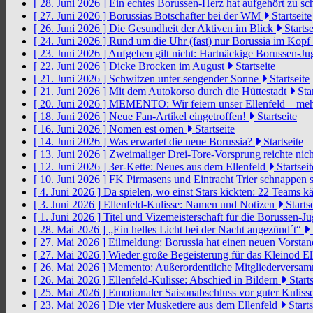
[ 28. Juni 2026 ]
Ein echtes Borussen-Herz hat aufgehört zu s
[ 27. Juni 2026 ]
Borussias Botschafter bei der WM
Startseite
[ 26. Juni 2026 ]
Die Gesundheit der Aktiven im Blick
Startse
[ 24. Juni 2026 ]
Rund um die Uhr (fast) nur Borussia im Kopf
[ 23. Juni 2026 ]
Aufgeben gilt nicht: Hartnäckige Borussen-
[ 22. Juni 2026 ]
Dicke Brocken im August
Startseite
[ 21. Juni 2026 ]
Schwitzen unter sengender Sonne
Startseite
[ 21. Juni 2026 ]
Mit dem Autokorso durch die Hüttestadt
Star
[ 20. Juni 2026 ]
MEMENTO: Wir feiern unser Ellenfeld – mehr
[ 18. Juni 2026 ]
Neue Fan-Artikel eingetroffen!
Startseite
[ 16. Juni 2026 ]
Nomen est omen
Startseite
[ 14. Juni 2026 ]
Was erwartet die neue Borussia?
Startseite
[ 13. Juni 2026 ]
Zweimaliger Drei-Tore-Vorsprung reichte nic
[ 12. Juni 2026 ]
3er-Kette: Neues aus dem Ellenfeld
Startseit
[ 10. Juni 2026 ]
FK Pirmasens und Eintracht Trier schnappen
[ 4. Juni 2026 ]
Da spielen, wo einst Stars kickten: 22 Teams
[ 3. Juni 2026 ]
Ellenfeld-Kulisse: Namen und Notizen
Startse
[ 1. Juni 2026 ]
Titel und Vizemeisterschaft für die Borussen-J
[ 28. Mai 2026 ]
„Ein helles Licht bei der Nacht angezünd´t“
[ 27. Mai 2026 ]
Eilmeldung: Borussia hat einen neuen Vorsta
[ 27. Mai 2026 ]
Wieder große Begeisterung für das Kleinod El
[ 26. Mai 2026 ]
Memento: Außerordentliche Mitgliederversa
[ 26. Mai 2026 ]
Ellenfeld-Kulisse: Abschied in Bildern
Starts
[ 25. Mai 2026 ]
Emotionaler Saisonabschluss vor guter Kuliss
[ 23. Mai 2026 ]
Die vier Musketiere aus dem Ellenfeld
Starts