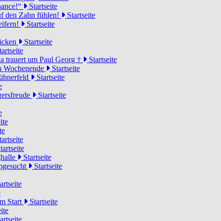
Chance!“
Startseite
uf den Zahn fühlen!
Startseite
eifern!
Startseite
rücken
Startseite
artseite
a trauert um Paul Georg †
Startseite
hem Wochenende
Startseite
Hühnerfeld
Startseite
e
ägersfreude
Startseite
e
ite
te
artseite
tartseite
ghalle
Startseite
imgesucht
Startseite
artseite
e
am Start
Startseite
ite
artseite