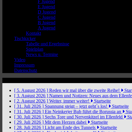
F Jugend
E Jugend
D Jugend
C Jugend
B Jugend
A Jugend
Kontakt
Tischkicker
Tabelle und Ergebnisse
Spielplan
News u. Termine
Video
Impressum
Datenschutz
News Ticker
[ 5. August 2026 ]
Reden wir mal über die zweite Reihe!
Star
[ 3. August 2026 ]
Namen und Notizen: Neues aus dem Ellenf
[ 2. August 2026 ]
Weiter, immer weiter!
Startseite
[ 31. Juli 2026 ]
Spannung steigt – jetzt geht´s los!
Startseite
[ 31. Juli 2026 ]
Ein Neinkerjer Bub führt die Borussia an
Star
[ 30. Juli 2026 ]
Sechs Tore und Nervenkitzel im Ellenfeld
Sta
[ 29. Juli 2026 ]
Mit dem Herzen dabei
Startseite
[ 28. Juli 2026 ]
Licht am Ende des Tunnels
Startseite