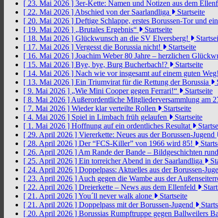
[ 23. Mai 2026 ]
3er-Kette: Namen und Notizen aus dem Ellen
[ 22. Mai 2026 ]
Abschied von der Saarlandliga
Startseite
[ 20. Mai 2026 ]
Deftige Schlappe, erstes Borussen-Tor und ei
[ 19. Mai 2026 ]
„Brutales Ergebnis“
Startseite
[ 18. Mai 2026 ]
Glückwunsch an die SV Elversberg!
Startsei
[ 17. Mai 2026 ]
Vergesst die Borussia nicht!
Startseite
[ 16. Mai 2026 ]
Joachim Weber 80 Jahre – herzlichen Glück
[ 15. Mai 2026 ]
Bye, bye, Burg Bucherbach!?
Startseite
[ 14. Mai 2026 ]
Nach wie vor insgesamt auf einem guten Weg
[ 13. Mai 2026 ]
Ein Triumvirat für die Rettung der Borussia
S
[ 9. Mai 2026 ]
„Wie Mini Cooper gegen Ferrari!“
Startseite
[ 8. Mai 2026 ]
Außerordentliche Mitgliederversammlung am 2
[ 7. Mai 2026 ]
Wieder klar verteilte Rollen
Startseite
[ 4. Mai 2026 ]
Spiel in Limbach früh gelaufen
Startseite
[ 1. Mai 2026 ]
Hoffnung auf ein ordentliches Resultat
Startse
[ 29. April 2026 ]
Viererkette: Neues aus der Borussen-Jugend
[ 28. April 2026 ]
Der “FCS-Killer” von 1966 wird 85!
Starts
[ 26. April 2026 ]
Am Rande der Bande – Bildgeschichten rund
[ 25. April 2026 ]
Ein torreicher Abend in der Saarlandliga
Sta
[ 24. April 2026 ]
Doppelpass: Aktuelles aus der Borussen-Ju
[ 23. April 2026 ]
Auch gegen die Wambe aus der Außenseiterr
[ 22. April 2026 ]
Dreierkette – News aus dem Ellenfeld
Start
[ 21. April 2026 ]
You´ll never walk alone
Startseite
[ 21. April 2026 ]
Doppelpass mit der Borussen-Jugend
Starts
[ 20. April 2026 ]
Borussias Rumpftruppe gegen Ballweilers Ba