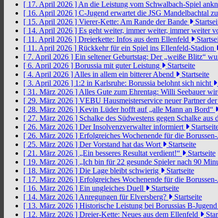
[ 17. April 2026 ]
An die Leistung vom Schwalbach-Spiel an
[ 16. April 2026 ]
C-Jugend erwartet die JSG Mandelbachtal z
[ 15. April 2026 ]
Vierer-Kette: Am Rande der Bande
Startsei
[ 14. April 2026 ]
Es geht weiter, immer weiter, immer weiter 
[ 11. April 2026 ]
Dreierkette: Infos aus dem Ellenfeld
Startse
[ 11. April 2026 ]
Rückkehr für ein Spiel ins Ellenfeld-Stadion
[ 7. April 2026 ]
Ein seltener Geburtstag: Der „weiße Blitz“ w
[ 6. April 2026 ]
Borussia mit guter Leistung
Startseite
[ 4. April 2026 ]
Alles in allem ein bitterer Abend
Startseite
[ 3. April 2026 ]
1:2 in Karlsruhe: Borussia belohnt sich nicht
[ 31. März 2026 ]
Alles Gute zum Ehrentag: Willi Seebauer wi
[ 29. März 2026 ]
VEBU Hausmeisterservice neuer Partner der
[ 28. März 2026 ]
Kevin Lüder hofft auf „alle Mann an Bord“
[ 27. März 2026 ]
Schalke des Südwestens gegen Schalke aus 
[ 26. März 2026 ]
Der Insolvenzverwalter informiert
Startseit
[ 26. März 2026 ]
Erfolgreiches Wochenende für die Borussen
[ 25. März 2026 ]
Der Vorstand hat das Wort
Startseite
[ 21. März 2026 ]
„Ein besseres Resultat verdient!“
Startseite
[ 19. März 2026 ]
„Ich bin für 22 gesunde Spieler nach 90 Mi
[ 18. März 2026 ]
Die Lage bleibt schwierig
Startseite
[ 17. März 2026 ]
Erfolgreiches Wochenende für die Borussen
[ 16. März 2026 ]
Ein ungleiches Duell
Startseite
[ 14. März 2026 ]
Anregungen für Elversberg?
Startseite
[ 13. März 2026 ]
Historische Leistung bei Borussias B-Jugen
[ 12. März 2026 ]
Dreier-Kette: Neues aus dem Ellenfeld
Star