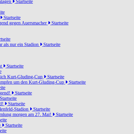
chlagen
Startseite
ite
Startseite
Jugend gegen Auersmacher
Startseite
tseite
 als nur ein Stadion
Startseite
ht
Startseite
e
 sich Kurt-Gluding-Cup
Startseite
 kämpfen um den Kurt-Gluding-Cup
Startseite
ite
ugend!
Startseite
Startseite
nd!
Startseite
lenfeld-Stadion
Startseite
mmlung morgen am 27. Mai!
Startseite
eite
e
Startseite
eite