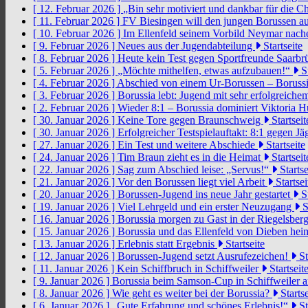
[ 12. Februar 2026 ]
„Bin sehr motiviert und dankbar für die 
[ 11. Februar 2026 ]
FV Biesingen will den jungen Borussen a
[ 10. Februar 2026 ]
Im Ellenfeld seinem Vorbild Neymar nach
[ 9. Februar 2026 ]
Neues aus der Jugendabteilung
Startseite
[ 8. Februar 2026 ]
Heute kein Test gegen Sportfreunde Saarb
[ 5. Februar 2026 ]
„Möchte mithelfen, etwas aufzubauen!“
St
[ 4. Februar 2026 ]
Abschied von einem Ur-Borussen – Borussi
[ 3. Februar 2026 ]
Borussia lebt: Jugend mit sehr erfolgreic
[ 2. Februar 2026 ]
Wieder 8:1 – Borussia dominiert Viktoria 
[ 30. Januar 2026 ]
Keine Tore gegen Braunschweig
Startseit
[ 30. Januar 2026 ]
Erfolgreicher Testspielauftakt: 8:1 gegen J
[ 27. Januar 2026 ]
Ein Test und weitere Abschiede
Startseite
[ 24. Januar 2026 ]
Tim Braun zieht es in die Heimat
Startseit
[ 22. Januar 2026 ]
Sag zum Abschied leise: „Servus!“
Startse
[ 21. Januar 2026 ]
Vor den Borussen liegt viel Arbeit
Startsei
[ 20. Januar 2026 ]
Borussen-Jugend ins neue Jahr gestartet
St
[ 19. Januar 2026 ]
Viel Lehrgeld und ein erster Neuzugang
S
[ 16. Januar 2026 ]
Borussia morgen zu Gast in der Riegelsber
[ 15. Januar 2026 ]
Borussia und das Ellenfeld von Dieben he
[ 13. Januar 2026 ]
Erlebnis statt Ergebnis
Startseite
[ 12. Januar 2026 ]
Borussen-Jugend setzt Ausrufezeichen!
St
[ 11. Januar 2026 ]
Kein Schiffbruch in Schiffweiler
Startseit
[ 9. Januar 2026 ]
Borussia beim Samson-Cup in Schiffweiler 
[ 8. Januar 2026 ]
Wie geht es weiter bei der Borussia?
Startse
[ 6. Januar 2026 ]
„Gute Erfahrung und schönes Erlebnis!“
St