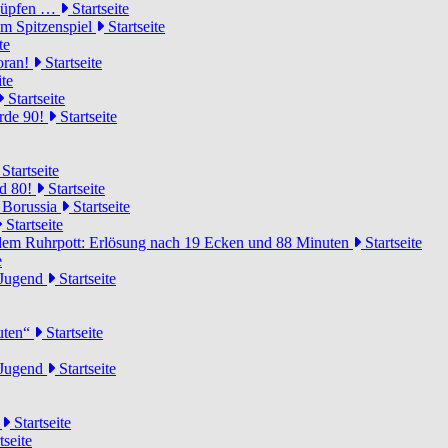
knüpfen …
Startseite
um Spitzenspiel
Startseite
te
voran!
Startseite
ite
Startseite
urde 90!
Startseite
Startseite
rd 80!
Startseite
 Borussia
Startseite
Startseite
dem Ruhrpott: Erlösung nach 19 Ecken und 88 Minuten
Startseite
e
-Jugend
Startseite
nuten“
Startseite
-Jugend
Startseite
d
Startseite
tseite