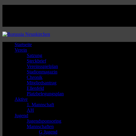
Facebook
Twitter
Instagram
Youtube
Startseite
Verein
Satzung
Steckbrief
Vereinsspielplan
Stadionmagazin
Chronik
Mitgliedsantrag
Ellenfeld
Platzbelegungsplan
Aktive
1. Mannschaft
AH
Jugend
Jugendsponsoring
Mannschaften
G Jugend