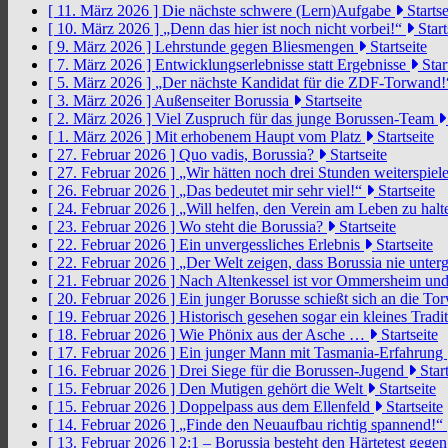
[ 11. März 2026 ]
Die nächste schwere (Lern)Aufgabe
Startse
[ 10. März 2026 ]
„Denn das hier ist noch nicht vorbei!“
Start
[ 9. März 2026 ]
Lehrstunde gegen Bliesmengen
Startseite
[ 7. März 2026 ]
Entwicklungserlebnisse statt Ergebnisse
Star
[ 5. März 2026 ]
„Der nächste Kandidat für die ZDF-Torwand
[ 3. März 2026 ]
Außenseiter Borussia
Startseite
[ 2. März 2026 ]
Viel Zuspruch für das junge Borussen-Team
[ 1. März 2026 ]
Mit erhobenem Haupt vom Platz
Startseite
[ 27. Februar 2026 ]
Quo vadis, Borussia?
Startseite
[ 27. Februar 2026 ]
„Wir hätten noch drei Stunden weiterspi
[ 26. Februar 2026 ]
„Das bedeutet mir sehr viel!“
Startseite
[ 24. Februar 2026 ]
„Will helfen, den Verein am Leben zu hal
[ 23. Februar 2026 ]
Wo steht die Borussia?
Startseite
[ 22. Februar 2026 ]
Ein unvergessliches Erlebnis
Startseite
[ 22. Februar 2026 ]
„Der Welt zeigen, dass Borussia nie unter
[ 21. Februar 2026 ]
Nach Altenkessel ist vor Ommersheim und
[ 20. Februar 2026 ]
Ein junger Borusse schießt sich an die 
[ 19. Februar 2026 ]
Historisch gesehen sogar ein kleines Tradi
[ 18. Februar 2026 ]
Wie Phönix aus der Asche …
Startseite
[ 17. Februar 2026 ]
Ein junger Mann mit Tasmania-Erfahrung
[ 16. Februar 2026 ]
Drei Siege für die Borussen-Jugend
Start
[ 15. Februar 2026 ]
Den Mutigen gehört die Welt
Startseite
[ 15. Februar 2026 ]
Doppelpass aus dem Ellenfeld
Startseite
[ 14. Februar 2026 ]
„Finde den Neuaufbau richtig spannend!“
[ 13. Februar 2026 ]
2:1 – Borussia besteht den Härtetest gege