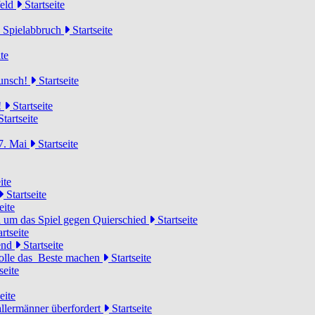
feld
Startseite
n Spielabbruch
Startseite
te
wunsch!
Startseite
!
Startseite
tartseite
7. Mai
Startseite
ite
Startseite
eite
 um das Spiel gegen Quierschied
Startseite
rtseite
gend
Startseite
olle das Beste machen
Startseite
seite
eite
llermänner überfordert
Startseite