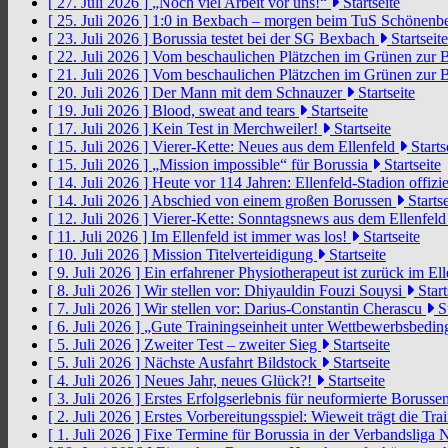
[ 27. Juli 2026 ]
„Noch viel Arbeit vor uns!“
Startseite
[ 25. Juli 2026 ]
1:0 in Bexbach – morgen beim TuS Schönenb
[ 23. Juli 2026 ]
Borussia testet bei der SG Bexbach
Startseite
[ 22. Juli 2026 ]
Vom beschaulichen Plätzchen im Grünen zur 
[ 21. Juli 2026 ]
Vom beschaulichen Plätzchen im Grünen zur 
[ 20. Juli 2026 ]
Der Mann mit dem Schnauzer
Startseite
[ 19. Juli 2026 ]
Blood, sweat and tears
Startseite
[ 17. Juli 2026 ]
Kein Test in Merchweiler!
Startseite
[ 15. Juli 2026 ]
Vierer-Kette: Neues aus dem Ellenfeld
Starts
[ 15. Juli 2026 ]
„Mission impossible“ für Borussia
Startseite
[ 14. Juli 2026 ]
Heute vor 114 Jahren: Ellenfeld-Stadion offizi
[ 14. Juli 2026 ]
Abschied von einem großen Borussen
Startse
[ 12. Juli 2026 ]
Vierer-Kette: Sonntagsnews aus dem Ellenfel
[ 11. Juli 2026 ]
Im Ellenfeld ist immer was los!
Startseite
[ 10. Juli 2026 ]
Mission Titelverteidigung
Startseite
[ 9. Juli 2026 ]
Ein erfahrener Physiotherapeut ist zurück im El
[ 8. Juli 2026 ]
Wir stellen vor: Dhiyauldin Fouzi Souysi
Start
[ 7. Juli 2026 ]
Wir stellen vor: Darius-Constantin Cherascu
St
[ 6. Juli 2026 ]
„Gute Trainingseinheit unter Wettbewerbsbedi
[ 5. Juli 2026 ]
Zweiter Test – zweiter Sieg
Startseite
[ 5. Juli 2026 ]
Nächste Ausfahrt Bildstock
Startseite
[ 4. Juli 2026 ]
Neues Jahr, neues Glück?!
Startseite
[ 3. Juli 2026 ]
Erstes Erfolgserlebnis für neuformierte Borusse
[ 2. Juli 2026 ]
Erstes Vorbereitungsspiel: Wieweit trägt die Tr
[ 1. Juli 2026 ]
Fixe Termine für Borussia in der Verbandsliga