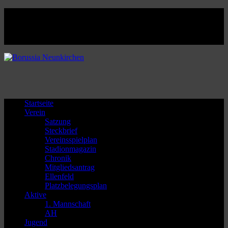
Facebook
Twitter
Instagram
Youtube
Startseite
Verein
Satzung
Steckbrief
Vereinsspielplan
Stadionmagazin
Chronik
Mitgliedsantrag
Ellenfeld
Platzbelegungsplan
Aktive
1. Mannschaft
AH
Jugend