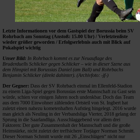
Letzte Informationen vor dem Gastspiel der Borussia beim SV
Rohrbach am Sonntag (Anstoß: 15.00 Uhr) / Verletztenliste
wieder größer geworden / Erfolgserlebnis auch mit Blick auf
Pokalspiel wichtig
Unser Bild:
In Rohrbach kommt es zur Neuauflage des
Bruderduells Schlicker gegen Schlicker – wie in dieser Szene aus
dem Hinspiel mit Borussias Daniel (am Ball) und Rohrbachs
Benjamin Schlicker (direkt dahinter). (Archivfoto: -jf-)
Der Gegner:
Dass der SV Rohrbach einmal im Ellenfeld-Stadion
zu einem Liga-Spiel gegen Borussias erste Mannschaft zu Gast sein
würde, schien vor einigen Jahren noch undenkbar. Doch das Team
aus dem 7000 Einwohner zählenden Ortsteil von St. Ingbert hat
zuletzt einen nahezu kometenhaften Aufstieg hingelegt. 2016 wurde
man gleich als Neuling in der Verbandsliga Vierter, 2018 gelang der
Sprung in die Saarlandliga. Ausschlaggebend vor allem drei
Faktoren: Der gute Zusammenhalt der Mannschaft und die große
Heimstärke, nicht zuletzt der treffsichere Torjäger Norman Schmitt.
Dieser Norman Schmitt wurde mit 26 „Einschlägen“ nicht nur