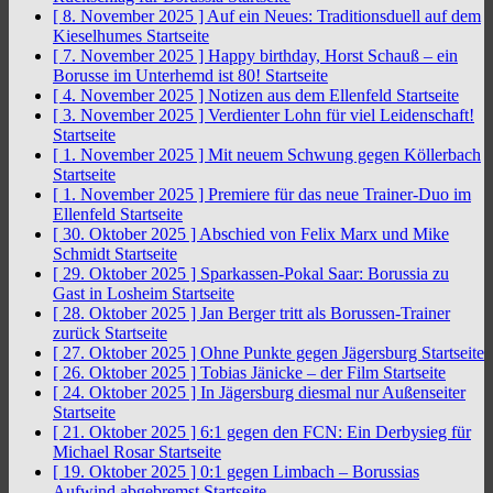
[ 8. November 2025 ]
Auf ein Neues: Traditionsduell auf dem
Kieselhumes
Startseite
[ 7. November 2025 ]
Happy birthday, Horst Schauß – ein
Borusse im Unterhemd ist 80!
Startseite
[ 4. November 2025 ]
Notizen aus dem Ellenfeld
Startseite
[ 3. November 2025 ]
Verdienter Lohn für viel Leidenschaft!
Startseite
[ 1. November 2025 ]
Mit neuem Schwung gegen Köllerbach
Startseite
[ 1. November 2025 ]
Premiere für das neue Trainer-Duo im
Ellenfeld
Startseite
[ 30. Oktober 2025 ]
Abschied von Felix Marx und Mike
Schmidt
Startseite
[ 29. Oktober 2025 ]
Sparkassen-Pokal Saar: Borussia zu
Gast in Losheim
Startseite
[ 28. Oktober 2025 ]
Jan Berger tritt als Borussen-Trainer
zurück
Startseite
[ 27. Oktober 2025 ]
Ohne Punkte gegen Jägersburg
Startseite
[ 26. Oktober 2025 ]
Tobias Jänicke – der Film
Startseite
[ 24. Oktober 2025 ]
In Jägersburg diesmal nur Außenseiter
Startseite
[ 21. Oktober 2025 ]
6:1 gegen den FCN: Ein Derbysieg für
Michael Rosar
Startseite
[ 19. Oktober 2025 ]
0:1 gegen Limbach – Borussias
Aufwind abgebremst
Startseite