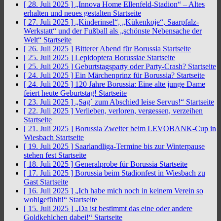
[ 28. Juli 2025 ]
„Innova Home Ellenfeld-Stadion“ – Altes
erhalten und neues gestalten
Startseite
[ 27. Juli 2025 ]
„Kinderinsel“, „Kükenkoje“, Saarpfalz-
Werkstatt“ und der Fußball als „schönste Nebensache der
Welt“
Startseite
[ 26. Juli 2025 ]
Bitterer Abend für Borussia
Startseite
[ 25. Juli 2025 ]
Lepidoptera Borussiae
Startseite
[ 25. Juli 2025 ]
Geburtstagsparty oder Party-Crash?
Startseite
[ 24. Juli 2025 ]
Ein Märchenprinz für Borussia?
Startseite
[ 24. Juli 2025 ]
120 Jahre Borussia: Eine alte junge Dame
feiert heute Geburtstag!
Startseite
[ 23. Juli 2025 ]
„Sag´ zum Abschied leise Servus!“
Startseite
[ 22. Juli 2025 ]
Verlieben, verloren, vergessen, verzeihen
Startseite
[ 21. Juli 2025 ]
Borussia Zweiter beim LEVOBANK-Cup in
Wiesbach
Startseite
[ 19. Juli 2025 ]
Saarlandliga-Termine bis zur Winterpause
stehen fest
Startseite
[ 18. Juli 2025 ]
Generalprobe für Borussia
Startseite
[ 17. Juli 2025 ]
Borussia beim Stadionfest in Wiesbach zu
Gast
Startseite
[ 16. Juli 2025 ]
„Ich habe mich noch in keinem Verein so
wohlgefühlt!“
Startseite
[ 15. Juli 2025 ]
„Da ist bestimmt das eine oder andere
Goldkehlchen dabei!“
Startseite