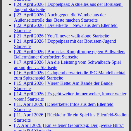
[ 24. April 2026 ]
Doppelpass: Aktuelles aus der Borussen-
Jugend
Startseite
[ 23. April 2026 ]
Auch gegen die Wambe aus der
Außenseiterrolle das Beste machen
Startseite
[ 22. April 2026 ]
Dreierkette – News aus dem Ellenfeld
Startseite
[ 21. April 2026 ]
You´ll never walk alone
Startseite
[ 21. April 2026 ]
Doppelpass mit der Borussen-Jugend
Startseite
[ 20. April 2026 ]
Borussias Rumpftruppe gegen Ballweilers
Ballermänner überfordert
Startseite
[ 17. April 2026 ]
An die Leistung vom Schwalbach-Spiel
anknüpfen …
Startseite
[ 16. April 2026 ]
C-Jugend erwartet die JSG Mandelbachtal
zum Spitzenspiel
Startseite
[ 15. April 2026 ]
Vierer-Kette: Am Rande der Bande
Startseite
[ 14. April 2026 ]
Es geht weiter, immer weiter, immer weiter
voran!
Startseite
[ 11. April 2026 ]
Dreierkette: Infos aus dem Ellenfeld
Startseite
[ 11. April 2026 ]
Rückkehr für ein Spiel ins Ellenfeld-Stadion
Startseite
[ 7. April 2026 ]
Ein seltener Geburtstag: Der „weiße Blitz“
wurde 90!
Startseite