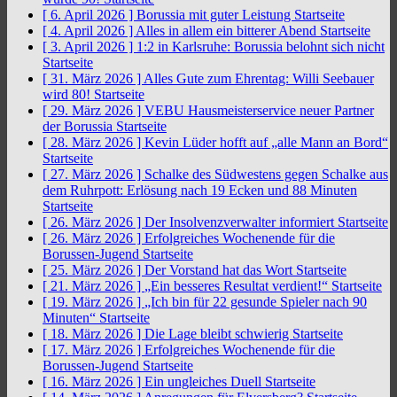
[ 6. April 2026 ]
Borussia mit guter Leistung
Startseite
[ 4. April 2026 ]
Alles in allem ein bitterer Abend
Startseite
[ 3. April 2026 ]
1:2 in Karlsruhe: Borussia belohnt sich nicht
Startseite
[ 31. März 2026 ]
Alles Gute zum Ehrentag: Willi Seebauer
wird 80!
Startseite
[ 29. März 2026 ]
VEBU Hausmeisterservice neuer Partner
der Borussia
Startseite
[ 28. März 2026 ]
Kevin Lüder hofft auf „alle Mann an Bord“
Startseite
[ 27. März 2026 ]
Schalke des Südwestens gegen Schalke aus
dem Ruhrpott: Erlösung nach 19 Ecken und 88 Minuten
Startseite
[ 26. März 2026 ]
Der Insolvenzverwalter informiert
Startseite
[ 26. März 2026 ]
Erfolgreiches Wochenende für die
Borussen-Jugend
Startseite
[ 25. März 2026 ]
Der Vorstand hat das Wort
Startseite
[ 21. März 2026 ]
„Ein besseres Resultat verdient!“
Startseite
[ 19. März 2026 ]
„Ich bin für 22 gesunde Spieler nach 90
Minuten“
Startseite
[ 18. März 2026 ]
Die Lage bleibt schwierig
Startseite
[ 17. März 2026 ]
Erfolgreiches Wochenende für die
Borussen-Jugend
Startseite
[ 16. März 2026 ]
Ein ungleiches Duell
Startseite