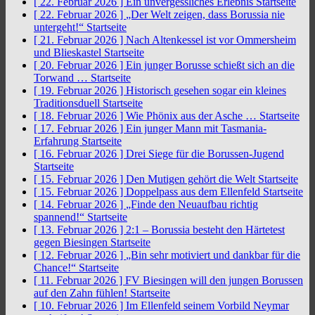
[ 22. Februar 2026 ]
Ein unvergessliches Erlebnis
Startseite
[ 22. Februar 2026 ]
„Der Welt zeigen, dass Borussia nie
untergeht!“
Startseite
[ 21. Februar 2026 ]
Nach Altenkessel ist vor Ommersheim
und Blieskastel
Startseite
[ 20. Februar 2026 ]
Ein junger Borusse schießt sich an die
Torwand …
Startseite
[ 19. Februar 2026 ]
Historisch gesehen sogar ein kleines
Traditionsduell
Startseite
[ 18. Februar 2026 ]
Wie Phönix aus der Asche …
Startseite
[ 17. Februar 2026 ]
Ein junger Mann mit Tasmania-
Erfahrung
Startseite
[ 16. Februar 2026 ]
Drei Siege für die Borussen-Jugend
Startseite
[ 15. Februar 2026 ]
Den Mutigen gehört die Welt
Startseite
[ 15. Februar 2026 ]
Doppelpass aus dem Ellenfeld
Startseite
[ 14. Februar 2026 ]
„Finde den Neuaufbau richtig
spannend!“
Startseite
[ 13. Februar 2026 ]
2:1 – Borussia besteht den Härtetest
gegen Biesingen
Startseite
[ 12. Februar 2026 ]
„Bin sehr motiviert und dankbar für die
Chance!“
Startseite
[ 11. Februar 2026 ]
FV Biesingen will den jungen Borussen
auf den Zahn fühlen!
Startseite
[ 10. Februar 2026 ]
Im Ellenfeld seinem Vorbild Neymar