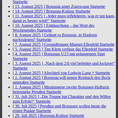
Startseite
[ 15. August 2025 ]
Borussia unter Zugzwang
Startseite
[ 14. August 2025 ]
Borussia-Kulisse
Startseite
[ 11. August 2025 ]
„Jeder muss reflektieren, was er tun kann,
damit es besser wird!“
Startseite
[ 10. August 2025 ]
Enttäuschung – das Wort des
Wochenendes
Startseite
[ 8. August 2025 ]
Gelingt es Borussia, in Hasborn
nachzulegen?
Startseite
[ 7. August 2025 ]
Groundhopper-Magnet Ellenfeld
Startseite
[ 5. August 2025 ]
Tim Klein verlässt das Ellenfeld
Startseite
[ 4. August 2025 ]
Borussias U23 mit gelungenem Start
Startseite
[ 3. August 2025 ]
„Nach dem 2:0 viel befreiter und lockerer“
Startseite
[ 2. August 2025 ]
Abschied von Ludwig Lang †
Startseite
[ 1. August 2025 ]
Borussia will gegen Reisbach den Bock
umstoßen
Startseite
[ 1. August 2025 ]
Misslungene zweite Borussen-Halbzeit,
heimstarke Preußen
Startseite
[ 31. Juli 2025 ]
„Die Truppe hat Charakter und den Willen
zum Erfolg!“
Startseite
[ 30. Juli 2025 ]
Preußen und Borussen wollen heute die
ersten Punkte
Startseite
[ 29. Juli 2025 ]
Borussia-Kulisse
Startseite