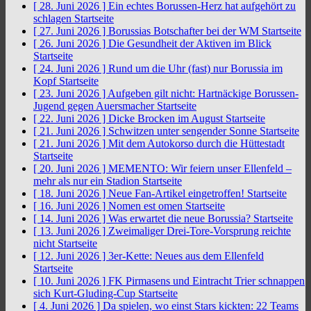
[ 28. Juni 2026 ]
Ein echtes Borussen-Herz hat aufgehört zu
schlagen
Startseite
[ 27. Juni 2026 ]
Borussias Botschafter bei der WM
Startseite
[ 26. Juni 2026 ]
Die Gesundheit der Aktiven im Blick
Startseite
[ 24. Juni 2026 ]
Rund um die Uhr (fast) nur Borussia im
Kopf
Startseite
[ 23. Juni 2026 ]
Aufgeben gilt nicht: Hartnäckige Borussen-
Jugend gegen Auersmacher
Startseite
[ 22. Juni 2026 ]
Dicke Brocken im August
Startseite
[ 21. Juni 2026 ]
Schwitzen unter sengender Sonne
Startseite
[ 21. Juni 2026 ]
Mit dem Autokorso durch die Hüttestadt
Startseite
[ 20. Juni 2026 ]
MEMENTO: Wir feiern unser Ellenfeld –
mehr als nur ein Stadion
Startseite
[ 18. Juni 2026 ]
Neue Fan-Artikel eingetroffen!
Startseite
[ 16. Juni 2026 ]
Nomen est omen
Startseite
[ 14. Juni 2026 ]
Was erwartet die neue Borussia?
Startseite
[ 13. Juni 2026 ]
Zweimaliger Drei-Tore-Vorsprung reichte
nicht
Startseite
[ 12. Juni 2026 ]
3er-Kette: Neues aus dem Ellenfeld
Startseite
[ 10. Juni 2026 ]
FK Pirmasens und Eintracht Trier schnappen
sich Kurt-Gluding-Cup
Startseite
[ 4. Juni 2026 ]
Da spielen, wo einst Stars kickten: 22 Teams