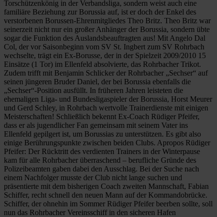
Torschützenkönig in der Verbandsliga, sondern weist auch eine
familiäre Beziehung zur Borussia auf, ist er doch der Enkel des
verstorbenen Borussen-Ehrenmitgliedes Theo Britz. Theo Britz war
seinerzeit nicht nur ein großer Anhänger der Borussia, sondern übte
sogar die Funktion des Auslandsbeauftragten aus! Mit Angelo Dal
Col, der vor Saisonbeginn vom SV St. Ingbert zum SV Rohrbach
wechselte, trägt ein Ex-Borusse, der in der Spielzeit 2009/2010 15
Einsätze (1 Tor) im Ellenfeld absolvierte, das Rohrbacher Trikot.
Zudem trifft mit Benjamin Schlicker der Rohrbacher „Sechser“ auf
seinen jüngeren Bruder Daniel, der bei Borussia ebenfalls die
„Sechser“-Position ausfüllt. In früheren Jahren leisteten die
ehemaligen Liga- und Bundesligaspieler der Borussia, Horst Meurer
und Gerd Schley, in Rohrbach wertvolle Trainerdienste mit einigen
Meisterschaften! Schließlich bekennt Ex-Coach Rüdiger Pfeifer,
dass er als jugendlicher Fan gemeinsam mit seinem Vater ins
Ellenfeld gepilgert ist, um Borussias zu unterstützen. Es gibt also
einige Berührungspunkte zwischen beiden Clubs. Apropos Rüdiger
Pfeifer: Der Rücktritt des verdienten Trainers in der Winterpause
kam für alle Rohrbacher überraschend – berufliche Gründe des
Polizeibeamten gaben dabei den Ausschlag. Bei der Suche nach
einem Nachfolger musste der Club nicht lange suchen und
präsentierte mit dem bisherigen Coach zweiten Mannschaft, Fabian
Schiffer, recht schnell den neuen Mann auf der Kommandobrücke.
Schiffer, der ohnehin im Sommer Rüdiger Pfeifer beerben sollte, soll
nun das Rohrbacher Vereinsschiff in den sicheren Hafen