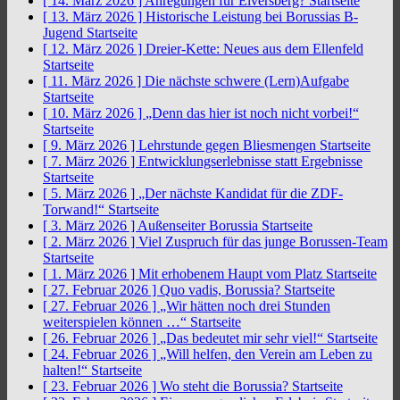
[ 14. März 2026 ]
Anregungen für Elversberg?
Startseite
[ 13. März 2026 ]
Historische Leistung bei Borussias B-
Jugend
Startseite
[ 12. März 2026 ]
Dreier-Kette: Neues aus dem Ellenfeld
Startseite
[ 11. März 2026 ]
Die nächste schwere (Lern)Aufgabe
Startseite
[ 10. März 2026 ]
„Denn das hier ist noch nicht vorbei!“
Startseite
[ 9. März 2026 ]
Lehrstunde gegen Bliesmengen
Startseite
[ 7. März 2026 ]
Entwicklungserlebnisse statt Ergebnisse
Startseite
[ 5. März 2026 ]
„Der nächste Kandidat für die ZDF-
Torwand!“
Startseite
[ 3. März 2026 ]
Außenseiter Borussia
Startseite
[ 2. März 2026 ]
Viel Zuspruch für das junge Borussen-Team
Startseite
[ 1. März 2026 ]
Mit erhobenem Haupt vom Platz
Startseite
[ 27. Februar 2026 ]
Quo vadis, Borussia?
Startseite
[ 27. Februar 2026 ]
„Wir hätten noch drei Stunden
weiterspielen können …“
Startseite
[ 26. Februar 2026 ]
„Das bedeutet mir sehr viel!“
Startseite
[ 24. Februar 2026 ]
„Will helfen, den Verein am Leben zu
halten!“
Startseite
[ 23. Februar 2026 ]
Wo steht die Borussia?
Startseite