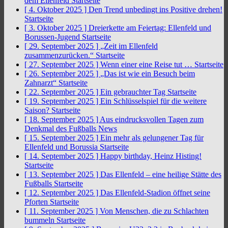
dem Ellenfeld
Startseite
[ 4. Oktober 2025 ]
Den Trend unbedingt ins Positive drehen!
Startseite
[ 3. Oktober 2025 ]
Dreierkette am Feiertag: Ellenfeld und
Borussen-Jugend
Startseite
[ 29. September 2025 ]
„Zeit im Ellenfeld
zusammenzurücken.“
Startseite
[ 27. September 2025 ]
Wenn einer eine Reise tut …
Startseite
[ 26. September 2025 ]
„Das ist wie ein Besuch beim
Zahnarzt“
Startseite
[ 22. September 2025 ]
Ein gebrauchter Tag
Startseite
[ 19. September 2025 ]
Ein Schlüsselspiel für die weitere
Saison?
Startseite
[ 18. September 2025 ]
Aus eindrucksvollen Tagen zum
Denkmal des Fußballs
News
[ 15. September 2025 ]
Ein mehr als gelungener Tag für
Ellenfeld und Borussia
Startseite
[ 14. September 2025 ]
Happy birthday, Heinz Histing!
Startseite
[ 13. September 2025 ]
Das Ellenfeld – eine heilige Stätte des
Fußballs
Startseite
[ 12. September 2025 ]
Das Ellenfeld-Stadion öffnet seine
Pforten
Startseite
[ 11. September 2025 ]
Von Menschen, die zu Schlachten
bummeln
Startseite