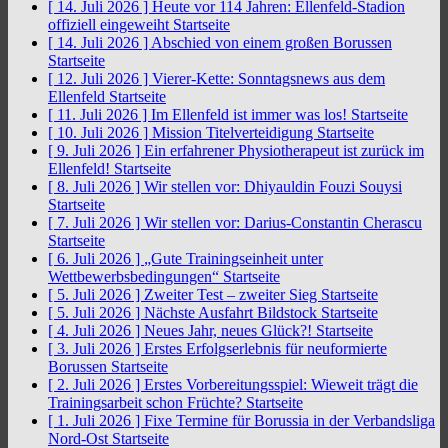
[ 14. Juli 2026 ]
Heute vor 114 Jahren: Ellenfeld-Stadion
offiziell eingeweiht
Startseite
[ 14. Juli 2026 ]
Abschied von einem großen Borussen
Startseite
[ 12. Juli 2026 ]
Vierer-Kette: Sonntagsnews aus dem
Ellenfeld
Startseite
[ 11. Juli 2026 ]
Im Ellenfeld ist immer was los!
Startseite
[ 10. Juli 2026 ]
Mission Titelverteidigung
Startseite
[ 9. Juli 2026 ]
Ein erfahrener Physiotherapeut ist zurück im
Ellenfeld!
Startseite
[ 8. Juli 2026 ]
Wir stellen vor: Dhiyauldin Fouzi Souysi
Startseite
[ 7. Juli 2026 ]
Wir stellen vor: Darius-Constantin Cherascu
Startseite
[ 6. Juli 2026 ]
„Gute Trainingseinheit unter
Wettbewerbsbedingungen“
Startseite
[ 5. Juli 2026 ]
Zweiter Test – zweiter Sieg
Startseite
[ 5. Juli 2026 ]
Nächste Ausfahrt Bildstock
Startseite
[ 4. Juli 2026 ]
Neues Jahr, neues Glück?!
Startseite
[ 3. Juli 2026 ]
Erstes Erfolgserlebnis für neuformierte
Borussen
Startseite
[ 2. Juli 2026 ]
Erstes Vorbereitungsspiel: Wieweit trägt die
Trainingsarbeit schon Früchte?
Startseite
[ 1. Juli 2026 ]
Fixe Termine für Borussia in der Verbandsliga
Nord-Ost
Startseite