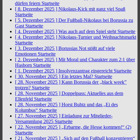
dürfen feiern
Startseite
[ 8. Dezember 2025 ]
Nikolaus-Kick mit ganz viel Spaß
Startseite
[ 5. Dezember 2025 ]
Der Fußball-Nikolaus bei Borussia zu
Gast
Startseite
[ 4. Dezember 2025 ]
Was auch auf dem Spiel steht
Startseite
[ 4. Dezember 2025 ]
Nikolaus-Turnier und Weihnachtsmarkt
Startseite
[ 3. Dezember 2025 ]
Borussias Not stößt auf viele
Emotionen
Startseite
[ 2. Dezember 2025 ]
Mit Moral und Charakter zum 2:1 über
Hasborn
Startseite
[ 1. Dezember 2025 ]
Insolvenzantrag eingereicht
Startseite
[ 30. November 2025 ]
Ein letztes Mal?
Startseite
[ 28. November 2025 ]
Kann Borussia der „black week”
trotzen?
Startseite
[ 28. November 2025 ]
Doppelpass: Aktuelles aus dem
Ellenfeld
Startseite
[ 28. November 2025 ]
Horst Buhtz und das „Ei des
Kolumbus“
Startseite
[ 27. November 2025 ]
Einladung zur Mitglieder-
Versammlung 2025
Startseite
[ 22. November 2025 ]
„Erbarme, die Hesse kommen!“ (2)
Startseite
[ 21. November 2025 ]
„Sich auf den Fußball konzentrieren“