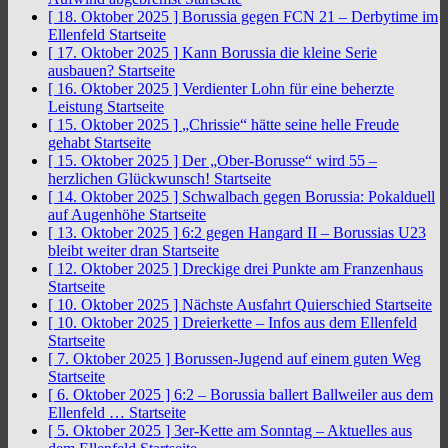
[ 18. Oktober 2025 ]
Borussia gegen FCN 21 – Derbytime im
Ellenfeld
Startseite
[ 17. Oktober 2025 ]
Kann Borussia die kleine Serie
ausbauen?
Startseite
[ 16. Oktober 2025 ]
Verdienter Lohn für eine beherzte
Leistung
Startseite
[ 15. Oktober 2025 ]
„Chrissie“ hätte seine helle Freude
gehabt
Startseite
[ 15. Oktober 2025 ]
Der „Ober-Borusse“ wird 55 –
herzlichen Glückwunsch!
Startseite
[ 14. Oktober 2025 ]
Schwalbach gegen Borussia: Pokalduell
auf Augenhöhe
Startseite
[ 13. Oktober 2025 ]
6:2 gegen Hangard II – Borussias U23
bleibt weiter dran
Startseite
[ 12. Oktober 2025 ]
Dreckige drei Punkte am Franzenhaus
Startseite
[ 10. Oktober 2025 ]
Nächste Ausfahrt Quierschied
Startseite
[ 10. Oktober 2025 ]
Dreierkette – Infos aus dem Ellenfeld
Startseite
[ 7. Oktober 2025 ]
Borussen-Jugend auf einem guten Weg
Startseite
[ 6. Oktober 2025 ]
6:2 – Borussia ballert Ballweiler aus dem
Ellenfeld …
Startseite
[ 5. Oktober 2025 ]
3er-Kette am Sonntag – Aktuelles aus