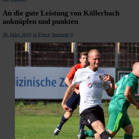
An die gute Leistung von Köllerbach
anknüpfen und punkten
30. März 2019
Jo Frisch
Startseite
0