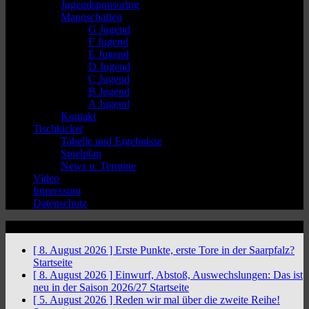
Jugendsponsoring
Mannschaften
G Jugend
F Jugend
E Jugend
D Jugend
C Jugend
B Jugend
A Jugend
Kontakt
Tischkicker
Tabelle und Ergebnisse
Spielplan
News u. Termine
Video
Impressum
Datenschutz
News Ticker
[ 8. August 2026 ]
Erste Punkte, erste Tore in der Saarpfalz?
Startseite
[ 8. August 2026 ]
Einwurf, Abstoß, Auswechslungen: Das ist
neu in der Saison 2026/27
Startseite
[ 5. August 2026 ]
Reden wir mal über die zweite Reihe!