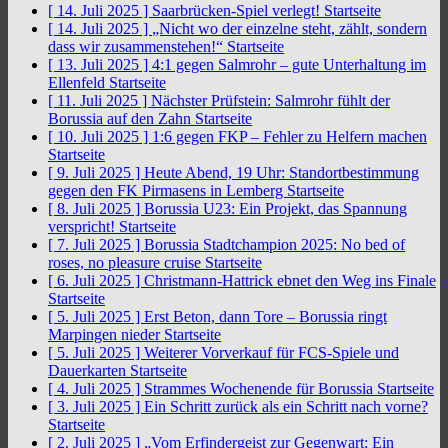
[ 14. Juli 2025 ]
Saarbrücken-Spiel verlegt!
Startseite
[ 14. Juli 2025 ]
„Nicht wo der einzelne steht, zählt, sondern
dass wir zusammenstehen!“
Startseite
[ 13. Juli 2025 ]
4:1 gegen Salmrohr – gute Unterhaltung im
Ellenfeld
Startseite
[ 11. Juli 2025 ]
Nächster Prüfstein: Salmrohr fühlt der
Borussia auf den Zahn
Startseite
[ 10. Juli 2025 ]
1:6 gegen FKP – Fehler zu Helfern machen
Startseite
[ 9. Juli 2025 ]
Heute Abend, 19 Uhr: Standortbestimmung
gegen den FK Pirmasens in Lemberg
Startseite
[ 8. Juli 2025 ]
Borussia U23: Ein Projekt, das Spannung
verspricht!
Startseite
[ 7. Juli 2025 ]
Borussia Stadtchampion 2025: No bed of
roses, no pleasure cruise
Startseite
[ 6. Juli 2025 ]
Christmann-Hattrick ebnet den Weg ins Finale
Startseite
[ 5. Juli 2025 ]
Erst Beton, dann Tore – Borussia ringt
Marpingen nieder
Startseite
[ 5. Juli 2025 ]
Weiterer Vorverkauf für FCS-Spiele und
Dauerkarten
Startseite
[ 4. Juli 2025 ]
Strammes Wochenende für Borussia
Startseite
[ 3. Juli 2025 ]
Ein Schritt zurück als ein Schritt nach vorne?
Startseite
[ 2. Juli 2025 ]
„Vom Erfindergeist zur Gegenwart: Ein