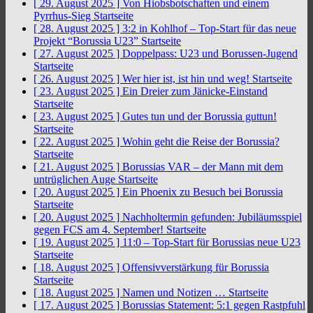
[ 29. August 2025 ]
Von Hiobsbotschaften und einem
Pyrrhus-Sieg
Startseite
[ 28. August 2025 ]
3:2 in Kohlhof – Top-Start für das neue
Projekt “Borussia U23”
Startseite
[ 27. August 2025 ]
Doppelpass: U23 und Borussen-Jugend
Startseite
[ 26. August 2025 ]
Wer hier ist, ist hin und weg!
Startseite
[ 23. August 2025 ]
Ein Dreier zum Jänicke-Einstand
Startseite
[ 23. August 2025 ]
Gutes tun und der Borussia guttun!
Startseite
[ 22. August 2025 ]
Wohin geht die Reise der Borussia?
Startseite
[ 21. August 2025 ]
Borussias VAR – der Mann mit dem
untrüglichen Auge
Startseite
[ 20. August 2025 ]
Ein Phoenix zu Besuch bei Borussia
Startseite
[ 20. August 2025 ]
Nachholtermin gefunden: Jubiläumsspiel
gegen FCS am 4. September!
Startseite
[ 19. August 2025 ]
11:0 – Top-Start für Borussias neue U23
Startseite
[ 18. August 2025 ]
Offensivverstärkung für Borussia
Startseite
[ 18. August 2025 ]
Namen und Notizen …
Startseite
[ 17. August 2025 ]
Borussias Statement: 5:1 gegen Rastpfuhl