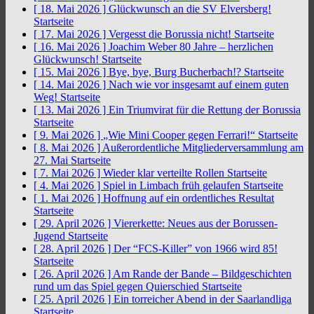
[ 18. Mai 2026 ]
Glückwunsch an die SV Elversberg!
Startseite
[ 17. Mai 2026 ]
Vergesst die Borussia nicht!
Startseite
[ 16. Mai 2026 ]
Joachim Weber 80 Jahre – herzlichen
Glückwunsch!
Startseite
[ 15. Mai 2026 ]
Bye, bye, Burg Bucherbach!?
Startseite
[ 14. Mai 2026 ]
Nach wie vor insgesamt auf einem guten
Weg!
Startseite
[ 13. Mai 2026 ]
Ein Triumvirat für die Rettung der Borussia
Startseite
[ 9. Mai 2026 ]
„Wie Mini Cooper gegen Ferrari!“
Startseite
[ 8. Mai 2026 ]
Außerordentliche Mitgliederversammlung am
27. Mai
Startseite
[ 7. Mai 2026 ]
Wieder klar verteilte Rollen
Startseite
[ 4. Mai 2026 ]
Spiel in Limbach früh gelaufen
Startseite
[ 1. Mai 2026 ]
Hoffnung auf ein ordentliches Resultat
Startseite
[ 29. April 2026 ]
Viererkette: Neues aus der Borussen-
Jugend
Startseite
[ 28. April 2026 ]
Der “FCS-Killer” von 1966 wird 85!
Startseite
[ 26. April 2026 ]
Am Rande der Bande – Bildgeschichten
rund um das Spiel gegen Quierschied
Startseite
[ 25. April 2026 ]
Ein torreicher Abend in der Saarlandliga
Startseite