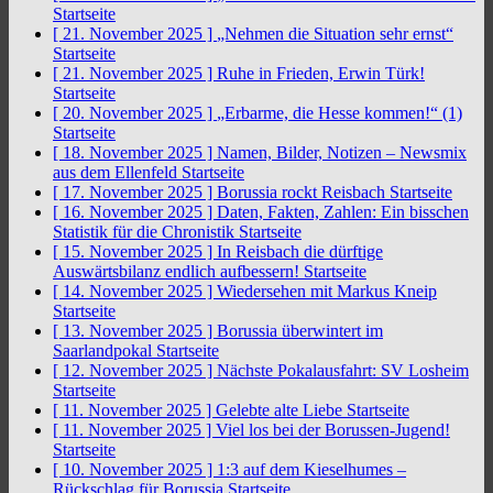
Startseite
[ 21. November 2025 ]
„Nehmen die Situation sehr ernst“
Startseite
[ 21. November 2025 ]
Ruhe in Frieden, Erwin Türk!
Startseite
[ 20. November 2025 ]
„Erbarme, die Hesse kommen!“ (1)
Startseite
[ 18. November 2025 ]
Namen, Bilder, Notizen – Newsmix
aus dem Ellenfeld
Startseite
[ 17. November 2025 ]
Borussia rockt Reisbach
Startseite
[ 16. November 2025 ]
Daten, Fakten, Zahlen: Ein bisschen
Statistik für die Chronistik
Startseite
[ 15. November 2025 ]
In Reisbach die dürftige
Auswärtsbilanz endlich aufbessern!
Startseite
[ 14. November 2025 ]
Wiedersehen mit Markus Kneip
Startseite
[ 13. November 2025 ]
Borussia überwintert im
Saarlandpokal
Startseite
[ 12. November 2025 ]
Nächste Pokalausfahrt: SV Losheim
Startseite
[ 11. November 2025 ]
Gelebte alte Liebe
Startseite
[ 11. November 2025 ]
Viel los bei der Borussen-Jugend!
Startseite
[ 10. November 2025 ]
1:3 auf dem Kieselhumes –
Rückschlag für Borussia
Startseite