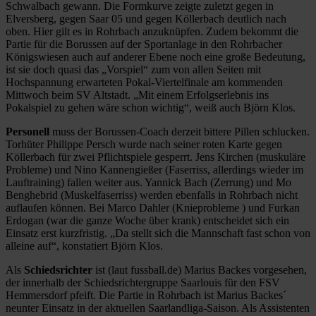
Schwalbach gewann. Die Formkurve zeigte zuletzt gegen in
Elversberg, gegen Saar 05 und gegen Köllerbach deutlich nach
oben. Hier gilt es in Rohrbach anzuknüpfen. Zudem bekommt die
Partie für die Borussen auf der Sportanlage in den Rohrbacher
Königswiesen auch auf anderer Ebene noch eine große Bedeutung,
ist sie doch quasi das „Vorspiel“ zum von allen Seiten mit
Hochspannung erwarteten Pokal-Viertelfinale am kommenden
Mittwoch beim SV Altstadt. „Mit einem Erfolgserlebnis ins
Pokalspiel zu gehen wäre schon wichtig“, weiß auch Björn Klos.
Personell
muss der Borussen-Coach derzeit bittere Pillen schlucken.
Torhüter Philippe Persch wurde nach seiner roten Karte gegen
Köllerbach für zwei Pflichtspiele gesperrt. Jens Kirchen (muskuläre
Probleme) und Nino Kannengießer (Faserriss, allerdings wieder im
Lauftraining) fallen weiter aus. Yannick Bach (Zerrung) und Mo
Benghebrid (Muskelfaserriss) werden ebenfalls in Rohrbach nicht
auflaufen können. Bei Marco Dahler (Knieprobleme ) und Furkan
Erdogan (war die ganze Woche über krank) entscheidet sich ein
Einsatz erst kurzfristig. „Da stellt sich die Mannschaft fast schon von
alleine auf“, konstatiert Björn Klos.
Als
Schiedsrichter
ist (laut fussball.de) Marius Backes vorgesehen,
der innerhalb der Schiedsrichtergruppe Saarlouis für den FSV
Hemmersdorf pfeift. Die Partie in Rohrbach ist Marius Backes´
neunter Einsatz in der aktuellen Saarlandliga-Saison. Als Assistenten