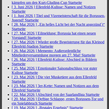
kämpfen um den Kurt-Gluding-Cup
Startseite
[ 3. Juni 2026 ]
Ellenfeld-Kulisse: Namen und Notizen
Startseite
[ 1. Juni 2026 ]
Titel und Vizemeisterschaft für die Borussen-
Jugend!
Startseite
[ 28. Mai 2026 ]
„Ein helles Licht bei der Nacht angezünd´t“
Startseite
[ 27. Mai 2026 ]
Eilmeldung: Borussia hat einen neuen
Vorstand!
Startseite
[ 27. Mai 2026 ]
Wieder große Begeisterung für das Kleinod
Ellenfeld-Stadion
Startseite
[ 26. Mai 2026 ]
Memento: Außerordentliche
Mitgliederversammlung morgen am 27. Mai!
Startseite
[ 26. Mai 2026 ]
Ellenfeld-Kulisse: Abschied in Bildern
Startseite
[ 25. Mai 2026 ]
Emotionaler Saisonabschluss vor guter
Kulisse
Startseite
[ 23. Mai 2026 ]
Die vier Musketiere aus dem Ellenfeld
Startseite
[ 23. Mai 2026 ]
3er-Kette: Namen und Notizen aus dem
Ellenfeld
Startseite
[ 22. Mai 2026 ]
Abschied von der Saarlandliga
Startseite
[ 20. Mai 2026 ]
Deftige Schlappe, erstes Borussen-Tor und
ein Spielabbruch
Startseite
[ 19. Mai 2026 ]
„Brutales Ergebnis“
Startseite