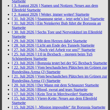
Startseite
[ 3. August 2026 ]
Namen und Notizen: Neues aus dem
Ellenfeld
Startseite
[ 2. August 2026 ]
Weiter, immer weiter!
Startseite
[ 31. Juli 2026 ]
Spannung steigt – jetzt geht´s los!
Startseite
[ 31. Juli 2026 ]
Ein Neinkerjer Bub führt die Borussia an
Startseite
[ 30. Juli 2026 ]
Sechs Tore und Nervenkitzel im Ellenfeld
Startseite
[ 29. Juli 2026 ]
Mit dem Herzen dabei
Startseite
[ 28. Juli 2026 ]
Licht am Ende des Tunnels
Startseite
[ 27. Juli 2026 ]
„Noch viel Arbeit vor uns!“
Startseite
[ 25. Juli 2026 ]
1:0 in Bexbach – morgen beim TuS
Schönenberg
Startseite
[ 23. Juli 2026 ]
Borussia testet bei der SG Bexbach
Startseite
[ 22. Juli 2026 ]
Vom beschaulichen Plätzchen im Grünen zur
Bundesliga-Arena (2)
Startseite
[ 21. Juli 2026 ]
Vom beschaulichen Plätzchen im Grünen zur
Bundesliga-Arena (1)
Startseite
[ 20. Juli 2026 ]
Der Mann mit dem Schnauzer
Startseite
[ 19. Juli 2026 ]
Blood, sweat and tears
Startseite
[ 17. Juli 2026 ]
Kein Test in Merchweiler!
Startseite
[ 15. Juli 2026 ]
Vierer-Kette: Neues aus dem Ellenfeld
Startseite
[ 15. Juli 2026 ]
„Mission impossible“ für Borussia
Startseite