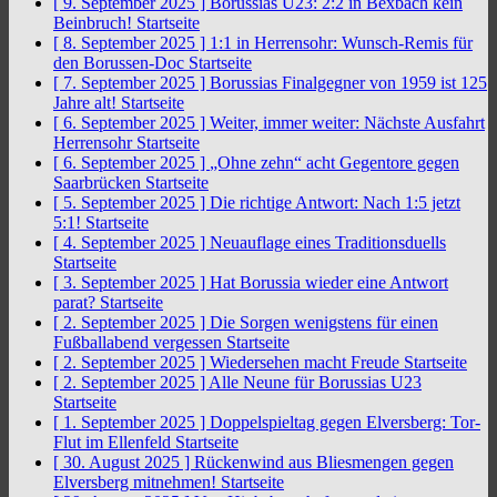
[ 9. September 2025 ]
Borussias U23: 2:2 in Bexbach kein
Beinbruch!
Startseite
[ 8. September 2025 ]
1:1 in Herrensohr: Wunsch-Remis für
den Borussen-Doc
Startseite
[ 7. September 2025 ]
Borussias Finalgegner von 1959 ist 125
Jahre alt!
Startseite
[ 6. September 2025 ]
Weiter, immer weiter: Nächste Ausfahrt
Herrensohr
Startseite
[ 6. September 2025 ]
„Ohne zehn“ acht Gegentore gegen
Saarbrücken
Startseite
[ 5. September 2025 ]
Die richtige Antwort: Nach 1:5 jetzt
5:1!
Startseite
[ 4. September 2025 ]
Neuauflage eines Traditionsduells
Startseite
[ 3. September 2025 ]
Hat Borussia wieder eine Antwort
parat?
Startseite
[ 2. September 2025 ]
Die Sorgen wenigstens für einen
Fußballabend vergessen
Startseite
[ 2. September 2025 ]
Wiedersehen macht Freude
Startseite
[ 2. September 2025 ]
Alle Neune für Borussias U23
Startseite
[ 1. September 2025 ]
Doppelspieltag gegen Elversberg: Tor-
Flut im Ellenfeld
Startseite
[ 30. August 2025 ]
Rückenwind aus Bliesmengen gegen
Elversberg mitnehmen!
Startseite