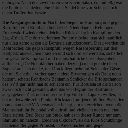
einbogen. Nach den zwei Toren von Kevin Saks (55. und 68.) war
die Partie entschieden, ehe Patrick Seidel kurz vor Schluss noch
einen Treffer draufsetzte.
Die Ausgangssituation:
Nach den Siegen in Homburg und gegen
Rastpfuhl erlitt Rohrbach bei der 0:1-Niederlage in Rehlingen-
Fremersdorf wieder einen leichten Rückschlag im Kampf um den
Liga-Erhalt. Die dort verlorenen Punkte möchte man sich natürlich
nur allzu gerne gegen die Borussia zurückerobern. Dazu werden die
Rohrbacher, die gegen Rastpfuhl wegen Rasensperrung auf den
Hartplatz ausweichen mussten und sich dort schwertaten, sicherlich
ihre gesamte Kampfkraft und mannschaftliche Geschlossenheit
aufbieten. „Die Neunkircher haben derzeit ja nicht gerade einen
Super-Lauf. Ich denke, der Druck liegt mehr auf Seiten der Gäste,
die mit Sicherheit vorher ganz andere Erwartungen als Rang neun
hatten“, schätzt Rohrbachs Benjamin Schlicker die Erfolgschancen
des SVR gar nicht mal so schlecht ein. Für Borussia ist die Saison
zwar noch nicht gelaufen, aber das vor Beginn der Restrunde
ausgegebene Ziel, noch unter die Top-Fünf der Liga zu wollen, ist
bei mittlerweile zehn Punkte Rückstand auf jenen fünften Platz, den
momentan der SV Auersmacher belegt, nur zu erreichen, wenn die
Mannschaft ihr Potential voll aufruft und vielleicht noch mal eine
Serie startet. Drei Siege am Stück gab es in dieser Runde nur zum
Start und im nahezu „goldenen Oktober“, als die Klos-Schützlinge
nacheinander gegen Primstal, in Auersmacher und gegen