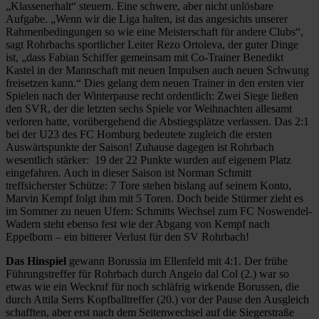
„Klassenerhalt“ steuern. Eine schwere, aber nicht unlösbare
Aufgabe. „Wenn wir die Liga halten, ist das angesichts unserer
Rahmenbedingungen so wie eine Meisterschaft für andere Clubs“,
sagt Rohrbachs sportlicher Leiter Rezo Ortoleva, der guter Dinge
ist, „dass Fabian Schiffer gemeinsam mit Co-Trainer Benedikt
Kastel in der Mannschaft mit neuen Impulsen auch neuen Schwung
freisetzen kann.“ Dies gelang dem neuen Trainer in den ersten vier
Spielen nach der Winterpause recht ordentlich: Zwei Siege ließen
den SVR, der die letzten sechs Spiele vor Weihnachten allesamt
verloren hatte, vorübergehend die Abstiegsplätze verlassen. Das 2:1
bei der U23 des FC Homburg bedeutete zugleich die ersten
Auswärtspunkte der Saison! Zuhause dagegen ist Rohrbach
wesentlich stärker: 19 der 22 Punkte wurden auf eigenem Platz
eingefahren. Auch in dieser Saison ist Norman Schmitt
treffsicherster Schütze: 7 Tore stehen bislang auf seinem Konto,
Marvin Kempf folgt ihm mit 5 Toren. Doch beide Stürmer zieht es
im Sommer zu neuen Ufern: Schmitts Wechsel zum FC Noswendel-
Wadern steht ebenso fest wie der Abgang von Kempf nach
Eppelborn – ein bitterer Verlust für den SV Rohrbach!
Das Hinspiel
gewann Borussia im Ellenfeld mit 4:1. Der frühe
Führungstreffer für Rohrbach durch Angelo dal Col (2.) war so
etwas wie ein Weckruf für noch schläfrig wirkende Borussen, die
durch Attila Serrs Kopfballtreffer (20.) vor der Pause den Ausgleich
schafften, aber erst nach dem Seitenwechsel auf die Siegerstraße