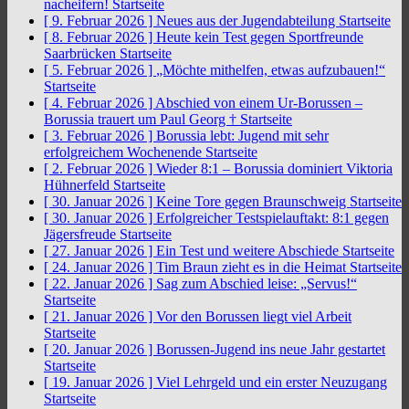
nacheifern!
Startseite
[ 9. Februar 2026 ]
Neues aus der Jugendabteilung
Startseite
[ 8. Februar 2026 ]
Heute kein Test gegen Sportfreunde
Saarbrücken
Startseite
[ 5. Februar 2026 ]
„Möchte mithelfen, etwas aufzubauen!“
Startseite
[ 4. Februar 2026 ]
Abschied von einem Ur-Borussen –
Borussia trauert um Paul Georg †
Startseite
[ 3. Februar 2026 ]
Borussia lebt: Jugend mit sehr
erfolgreichem Wochenende
Startseite
[ 2. Februar 2026 ]
Wieder 8:1 – Borussia dominiert Viktoria
Hühnerfeld
Startseite
[ 30. Januar 2026 ]
Keine Tore gegen Braunschweig
Startseite
[ 30. Januar 2026 ]
Erfolgreicher Testspielauftakt: 8:1 gegen
Jägersfreude
Startseite
[ 27. Januar 2026 ]
Ein Test und weitere Abschiede
Startseite
[ 24. Januar 2026 ]
Tim Braun zieht es in die Heimat
Startseite
[ 22. Januar 2026 ]
Sag zum Abschied leise: „Servus!“
Startseite
[ 21. Januar 2026 ]
Vor den Borussen liegt viel Arbeit
Startseite
[ 20. Januar 2026 ]
Borussen-Jugend ins neue Jahr gestartet
Startseite
[ 19. Januar 2026 ]
Viel Lehrgeld und ein erster Neuzugang
Startseite