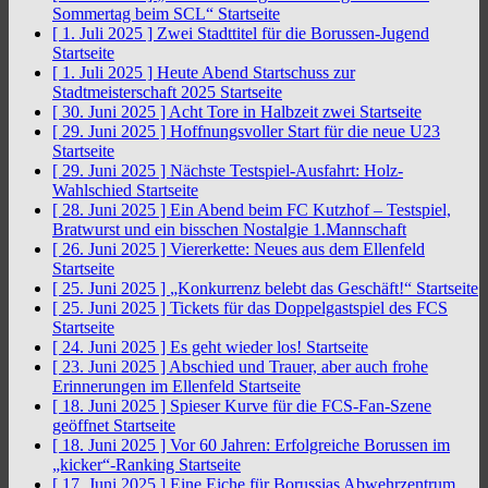
Sommertag beim SCL“
Startseite
[ 1. Juli 2025 ]
Zwei Stadttitel für die Borussen-Jugend
Startseite
[ 1. Juli 2025 ]
Heute Abend Startschuss zur
Stadtmeisterschaft 2025
Startseite
[ 30. Juni 2025 ]
Acht Tore in Halbzeit zwei
Startseite
[ 29. Juni 2025 ]
Hoffnungsvoller Start für die neue U23
Startseite
[ 29. Juni 2025 ]
Nächste Testspiel-Ausfahrt: Holz-
Wahlschied
Startseite
[ 28. Juni 2025 ]
Ein Abend beim FC Kutzhof – Testspiel,
Bratwurst und ein bisschen Nostalgie
1.Mannschaft
[ 26. Juni 2025 ]
Viererkette: Neues aus dem Ellenfeld
Startseite
[ 25. Juni 2025 ]
„Konkurrenz belebt das Geschäft!“
Startseite
[ 25. Juni 2025 ]
Tickets für das Doppelgastspiel des FCS
Startseite
[ 24. Juni 2025 ]
Es geht wieder los!
Startseite
[ 23. Juni 2025 ]
Abschied und Trauer, aber auch frohe
Erinnerungen im Ellenfeld
Startseite
[ 18. Juni 2025 ]
Spieser Kurve für die FCS-Fan-Szene
geöffnet
Startseite
[ 18. Juni 2025 ]
Vor 60 Jahren: Erfolgreiche Borussen im
„kicker“-Ranking
Startseite
[ 17. Juni 2025 ]
Eine Eiche für Borussias Abwehrzentrum