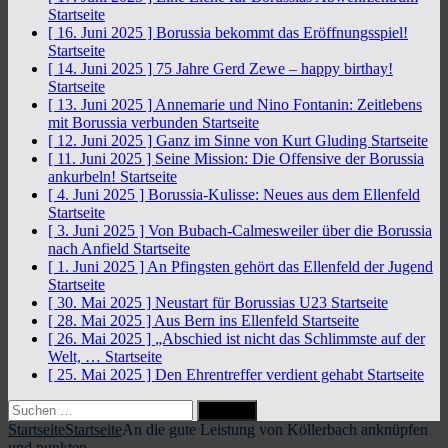
Startseite
[ 16. Juni 2025 ]
Borussia bekommt das Eröffnungsspiel!
Startseite
[ 14. Juni 2025 ]
75 Jahre Gerd Zewe – happy birthay!
Startseite
[ 13. Juni 2025 ]
Annemarie und Nino Fontanin: Zeitlebens
mit Borussia verbunden
Startseite
[ 12. Juni 2025 ]
Ganz im Sinne von Kurt Gluding
Startseite
[ 11. Juni 2025 ]
Seine Mission: Die Offensive der Borussia
ankurbeln!
Startseite
[ 4. Juni 2025 ]
Borussia-Kulisse: Neues aus dem Ellenfeld
Startseite
[ 3. Juni 2025 ]
Von Bubach-Calmesweiler über die Borussia
nach Anfield
Startseite
[ 1. Juni 2025 ]
An Pfingsten gehört das Ellenfeld der Jugend
Startseite
[ 30. Mai 2025 ]
Neustart für Borussias U23
Startseite
[ 28. Mai 2025 ]
Aus Bern ins Ellenfeld
Startseite
[ 26. Mai 2025 ]
„Abschied ist nicht das Schlimmste auf der
Welt, …
Startseite
[ 25. Mai 2025 ]
Den Ehrentreffer verdient gehabt
Startseite
Suchen
nach:
Startseite
Startseite
An die gute Leistung von Köllerbach anknüpfen
und punkten