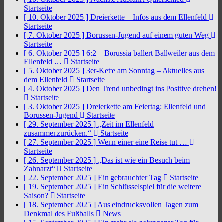
Startseite
[ 10. Oktober 2025 ]
Dreierkette – Infos aus dem Ellenfeld
Startseite
[ 7. Oktober 2025 ]
Borussen-Jugend auf einem guten Weg
Startseite
[ 6. Oktober 2025 ]
6:2 – Borussia ballert Ballweiler aus dem
Ellenfeld …
Startseite
[ 5. Oktober 2025 ]
3er-Kette am Sonntag – Aktuelles aus
dem Ellenfeld
Startseite
[ 4. Oktober 2025 ]
Den Trend unbedingt ins Positive drehen!
Startseite
[ 3. Oktober 2025 ]
Dreierkette am Feiertag: Ellenfeld und
Borussen-Jugend
Startseite
[ 29. September 2025 ]
„Zeit im Ellenfeld
zusammenzurücken.“
Startseite
[ 27. September 2025 ]
Wenn einer eine Reise tut …
Startseite
[ 26. September 2025 ]
„Das ist wie ein Besuch beim
Zahnarzt“
Startseite
[ 22. September 2025 ]
Ein gebrauchter Tag
Startseite
[ 19. September 2025 ]
Ein Schlüsselspiel für die weitere
Saison?
Startseite
[ 18. September 2025 ]
Aus eindrucksvollen Tagen zum
Denkmal des Fußballs
News