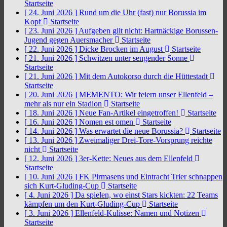
Startseite
[ 24. Juni 2026 ]
Rund um die Uhr (fast) nur Borussia im
Kopf
Startseite
[ 23. Juni 2026 ]
Aufgeben gilt nicht: Hartnäckige Borussen-
Jugend gegen Auersmacher
Startseite
[ 22. Juni 2026 ]
Dicke Brocken im August
Startseite
[ 21. Juni 2026 ]
Schwitzen unter sengender Sonne
Startseite
[ 21. Juni 2026 ]
Mit dem Autokorso durch die Hüttestadt
Startseite
[ 20. Juni 2026 ]
MEMENTO: Wir feiern unser Ellenfeld –
mehr als nur ein Stadion
Startseite
[ 18. Juni 2026 ]
Neue Fan-Artikel eingetroffen!
Startseite
[ 16. Juni 2026 ]
Nomen est omen
Startseite
[ 14. Juni 2026 ]
Was erwartet die neue Borussia?
Startseite
[ 13. Juni 2026 ]
Zweimaliger Drei-Tore-Vorsprung reichte
nicht
Startseite
[ 12. Juni 2026 ]
3er-Kette: Neues aus dem Ellenfeld
Startseite
[ 10. Juni 2026 ]
FK Pirmasens und Eintracht Trier schnappen
sich Kurt-Gluding-Cup
Startseite
[ 4. Juni 2026 ]
Da spielen, wo einst Stars kickten: 22 Teams
kämpfen um den Kurt-Gluding-Cup
Startseite
[ 3. Juni 2026 ]
Ellenfeld-Kulisse: Namen und Notizen
Startseite