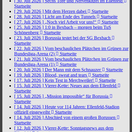
[ 30. Juli 2026 ]
Sechs Tore und Nervenkitzel im Ellenfeld
Startseite
[ 29. Juli 2026 ]
Mit dem Herzen dabei
Startseite
[ 28. Juli 2026 ]
Licht am Ende des Tunnels
Startseite
[ 27. Juli 2026 ]
„Noch viel Arbeit vor uns!“
Startseite
[ 25. Juli 2026 ]
1:0 in Bexbach – morgen beim TuS
Schönenberg
Startseite
[ 23. Juli 2026 ]
Borussia testet bei der SG Bexbach
Startseite
[ 22. Juli 2026 ]
Vom beschaulichen Plätzchen im Grünen zur
Bundesliga-Arena (2)
Startseite
[ 21. Juli 2026 ]
Vom beschaulichen Plätzchen im Grünen zur
Bundesliga-Arena (1)
Startseite
[ 20. Juli 2026 ]
Der Mann mit dem Schnauzer
Startseite
[ 19. Juli 2026 ]
Blood, sweat and tears
Startseite
[ 17. Juli 2026 ]
Kein Test in Merchweiler!
Startseite
[ 15. Juli 2026 ]
Vierer-Kette: Neues aus dem Ellenfeld
Startseite
[ 15. Juli 2026 ]
„Mission impossible“ für Borussia
Startseite
[ 14. Juli 2026 ]
Heute vor 114 Jahren: Ellenfeld-Stadion
offiziell eingeweiht
Startseite
[ 14. Juli 2026 ]
Abschied von einem großen Borussen
Startseite
[ 12. Juli 2026 ]
Vierer-Kette: Sonntagsnews aus dem