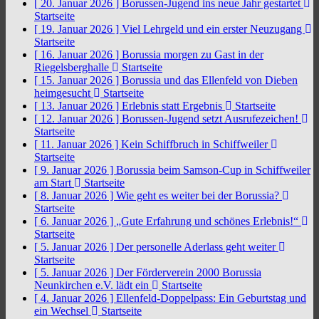
[ 20. Januar 2026 ]
Borussen-Jugend ins neue Jahr gestartet
Startseite
[ 19. Januar 2026 ]
Viel Lehrgeld und ein erster Neuzugang
Startseite
[ 16. Januar 2026 ]
Borussia morgen zu Gast in der
Riegelsberghalle
Startseite
[ 15. Januar 2026 ]
Borussia und das Ellenfeld von Dieben
heimgesucht
Startseite
[ 13. Januar 2026 ]
Erlebnis statt Ergebnis
Startseite
[ 12. Januar 2026 ]
Borussen-Jugend setzt Ausrufezeichen!
Startseite
[ 11. Januar 2026 ]
Kein Schiffbruch in Schiffweiler
Startseite
[ 9. Januar 2026 ]
Borussia beim Samson-Cup in Schiffweiler
am Start
Startseite
[ 8. Januar 2026 ]
Wie geht es weiter bei der Borussia?
Startseite
[ 6. Januar 2026 ]
„Gute Erfahrung und schönes Erlebnis!“
Startseite
[ 5. Januar 2026 ]
Der personelle Aderlass geht weiter
Startseite
[ 5. Januar 2026 ]
Der Förderverein 2000 Borussia
Neunkirchen e.V. lädt ein
Startseite
[ 4. Januar 2026 ]
Ellenfeld-Doppelpass: Ein Geburtstag und
ein Wechsel
Startseite