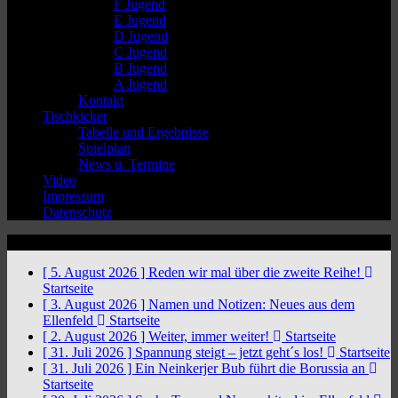
F Jugend
E Jugend
D Jugend
C Jugend
B Jugend
A Jugend
Kontakt
Tischkicker
Tabelle und Ergebnisse
Spielplan
News u. Termine
Video
Impressum
Datenschutz
News Ticker
[ 5. August 2026 ]
Reden wir mal über die zweite Reihe!
Startseite
[ 3. August 2026 ]
Namen und Notizen: Neues aus dem
Ellenfeld
Startseite
[ 2. August 2026 ]
Weiter, immer weiter!
Startseite
[ 31. Juli 2026 ]
Spannung steigt – jetzt geht´s los!
Startseite
[ 31. Juli 2026 ]
Ein Neinkerjer Bub führt die Borussia an
Startseite