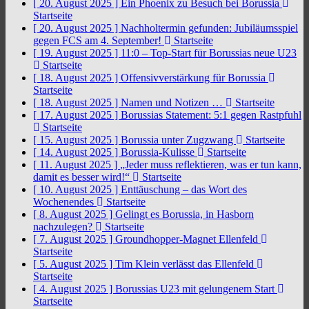
[ 20. August 2025 ]
Ein Phoenix zu Besuch bei Borussia
Startseite
[ 20. August 2025 ]
Nachholtermin gefunden: Jubiläumsspiel
gegen FCS am 4. September!
Startseite
[ 19. August 2025 ]
11:0 – Top-Start für Borussias neue U23
Startseite
[ 18. August 2025 ]
Offensivverstärkung für Borussia
Startseite
[ 18. August 2025 ]
Namen und Notizen …
Startseite
[ 17. August 2025 ]
Borussias Statement: 5:1 gegen Rastpfuhl
Startseite
[ 15. August 2025 ]
Borussia unter Zugzwang
Startseite
[ 14. August 2025 ]
Borussia-Kulisse
Startseite
[ 11. August 2025 ]
„Jeder muss reflektieren, was er tun kann,
damit es besser wird!“
Startseite
[ 10. August 2025 ]
Enttäuschung – das Wort des
Wochenendes
Startseite
[ 8. August 2025 ]
Gelingt es Borussia, in Hasborn
nachzulegen?
Startseite
[ 7. August 2025 ]
Groundhopper-Magnet Ellenfeld
Startseite
[ 5. August 2025 ]
Tim Klein verlässt das Ellenfeld
Startseite
[ 4. August 2025 ]
Borussias U23 mit gelungenem Start
Startseite