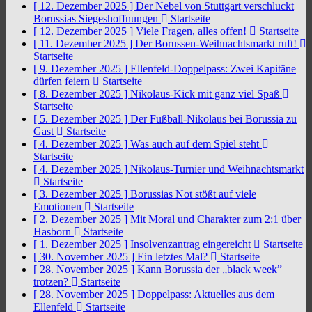
[ 12. Dezember 2025 ]
Der Nebel von Stuttgart verschluckt
Borussias Siegeshoffnungen
Startseite
[ 12. Dezember 2025 ]
Viele Fragen, alles offen!
Startseite
[ 11. Dezember 2025 ]
Der Borussen-Weihnachtsmarkt ruft!
Startseite
[ 9. Dezember 2025 ]
Ellenfeld-Doppelpass: Zwei Kapitäne
dürfen feiern
Startseite
[ 8. Dezember 2025 ]
Nikolaus-Kick mit ganz viel Spaß
Startseite
[ 5. Dezember 2025 ]
Der Fußball-Nikolaus bei Borussia zu
Gast
Startseite
[ 4. Dezember 2025 ]
Was auch auf dem Spiel steht
Startseite
[ 4. Dezember 2025 ]
Nikolaus-Turnier und Weihnachtsmarkt
Startseite
[ 3. Dezember 2025 ]
Borussias Not stößt auf viele
Emotionen
Startseite
[ 2. Dezember 2025 ]
Mit Moral und Charakter zum 2:1 über
Hasborn
Startseite
[ 1. Dezember 2025 ]
Insolvenzantrag eingereicht
Startseite
[ 30. November 2025 ]
Ein letztes Mal?
Startseite
[ 28. November 2025 ]
Kann Borussia der „black week”
trotzen?
Startseite
[ 28. November 2025 ]
Doppelpass: Aktuelles aus dem
Ellenfeld
Startseite