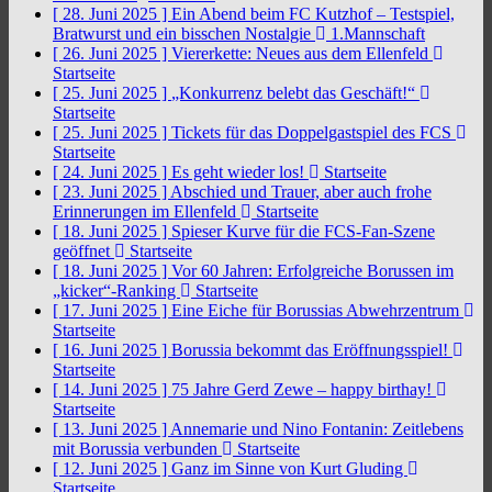
[ 28. Juni 2025 ]
Ein Abend beim FC Kutzhof – Testspiel,
Bratwurst und ein bisschen Nostalgie
1.Mannschaft
[ 26. Juni 2025 ]
Viererkette: Neues aus dem Ellenfeld
Startseite
[ 25. Juni 2025 ]
„Konkurrenz belebt das Geschäft!“
Startseite
[ 25. Juni 2025 ]
Tickets für das Doppelgastspiel des FCS
Startseite
[ 24. Juni 2025 ]
Es geht wieder los!
Startseite
[ 23. Juni 2025 ]
Abschied und Trauer, aber auch frohe
Erinnerungen im Ellenfeld
Startseite
[ 18. Juni 2025 ]
Spieser Kurve für die FCS-Fan-Szene
geöffnet
Startseite
[ 18. Juni 2025 ]
Vor 60 Jahren: Erfolgreiche Borussen im
„kicker“-Ranking
Startseite
[ 17. Juni 2025 ]
Eine Eiche für Borussias Abwehrzentrum
Startseite
[ 16. Juni 2025 ]
Borussia bekommt das Eröffnungsspiel!
Startseite
[ 14. Juni 2025 ]
75 Jahre Gerd Zewe – happy birthay!
Startseite
[ 13. Juni 2025 ]
Annemarie und Nino Fontanin: Zeitlebens
mit Borussia verbunden
Startseite
[ 12. Juni 2025 ]
Ganz im Sinne von Kurt Gluding
Startseite