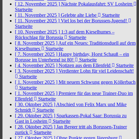
[ 12. November 2025 ]
Nächste Pokalausfahrt: SV Losheim
Startseite
[ 11. November 2025 ]
Gelebte alte Liebe
Startseite
[ 11. November 2025 ]
Viel los bei der Borussen-Jugend!
Startseite
[ 10. November 2025 ]
1:3 auf dem Kieselhumes –
Rückschlag für Borussia
Startseite
[ 8. November 2025 ]
Auf ein Neues: Traditionsduell auf dem
Kieselhumes
Startseite
[ 7. November 2025 ]
Happy birthday, Horst Schauß – ein
Borusse im Unterhemd ist 80!
Startseite
[ 4. November 2025 ]
Notizen aus dem Ellenfeld
Startseite
[ 3. November 2025 ]
Verdienter Lohn für viel Leidenschaft!
Startseite
[ 1. November 2025 ]
Mit neuem Schwung gegen Köllerbach
Startseite
[ 1. November 2025 ]
Premiere für das neue Trainer-Duo im
Ellenfeld
Startseite
[ 30. Oktober 2025 ]
Abschied von Felix Marx und Mike
Schmidt
Startseite
[ 29. Oktober 2025 ]
Sparkassen-Pokal Saar: Borussia zu
Gast in Losheim
Startseite
[ 28. Oktober 2025 ]
Jan Berger tritt als Borussen-Trainer
zurück
Startseite
[ 27. Oktober 2025 ]
Ohne Punkte gegen Jägersburg