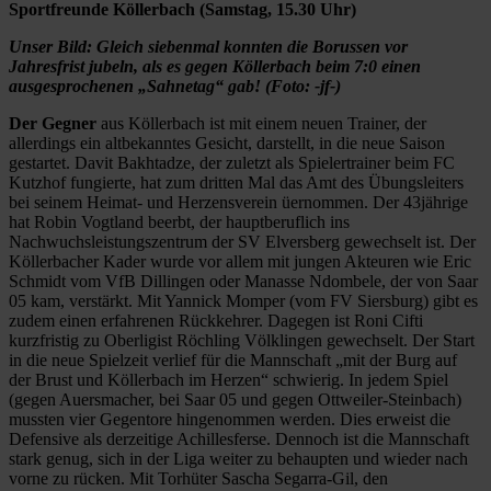
Sportfreunde Köllerbach (Samstag, 15.30 Uhr)
Unser Bild: Gleich siebenmal konnten die Borussen vor
Jahresfrist jubeln, als es gegen Köllerbach beim 7:0 einen
ausgesprochenen „Sahnetag“ gab! (Foto: -jf-)
Der Gegner
aus Köllerbach ist mit einem neuen Trainer, der
allerdings ein altbekanntes Gesicht, darstellt, in die neue Saison
gestartet. Davit Bakhtadze, der zuletzt als Spielertrainer beim FC
Kutzhof fungierte, hat zum dritten Mal das Amt des Übungsleiters
bei seinem Heimat- und Herzensverein üernommen. Der 43jährige
hat Robin Vogtland beerbt, der hauptberuflich ins
Nachwuchsleistungszentrum der SV Elversberg gewechselt ist. Der
Köllerbacher Kader wurde vor allem mit jungen Akteuren wie Eric
Schmidt vom VfB Dillingen oder Manasse Ndombele, der von Saar
05 kam, verstärkt. Mit Yannick Momper (vom FV Siersburg) gibt es
zudem einen erfahrenen Rückkehrer. Dagegen ist Roni Cifti
kurzfristig zu Oberligist Röchling Völklingen gewechselt. Der Start
in die neue Spielzeit verlief für die Mannschaft „mit der Burg auf
der Brust und Köllerbach im Herzen“ schwierig. In jedem Spiel
(gegen Auersmacher, bei Saar 05 und gegen Ottweiler-Steinbach)
mussten vier Gegentore hingenommen werden. Dies erweist die
Defensive als derzeitige Achillesferse. Dennoch ist die Mannschaft
stark genug, sich in der Liga weiter zu behaupten und wieder nach
vorne zu rücken. Mit Torhüter Sascha Segarra-Gil, den