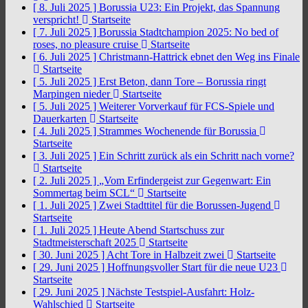
[ 8. Juli 2025 ]
Borussia U23: Ein Projekt, das Spannung
verspricht!
Startseite
[ 7. Juli 2025 ]
Borussia Stadtchampion 2025: No bed of
roses, no pleasure cruise
Startseite
[ 6. Juli 2025 ]
Christmann-Hattrick ebnet den Weg ins Finale
Startseite
[ 5. Juli 2025 ]
Erst Beton, dann Tore – Borussia ringt
Marpingen nieder
Startseite
[ 5. Juli 2025 ]
Weiterer Vorverkauf für FCS-Spiele und
Dauerkarten
Startseite
[ 4. Juli 2025 ]
Strammes Wochenende für Borussia
Startseite
[ 3. Juli 2025 ]
Ein Schritt zurück als ein Schritt nach vorne?
Startseite
[ 2. Juli 2025 ]
„Vom Erfindergeist zur Gegenwart: Ein
Sommertag beim SCL“
Startseite
[ 1. Juli 2025 ]
Zwei Stadttitel für die Borussen-Jugend
Startseite
[ 1. Juli 2025 ]
Heute Abend Startschuss zur
Stadtmeisterschaft 2025
Startseite
[ 30. Juni 2025 ]
Acht Tore in Halbzeit zwei
Startseite
[ 29. Juni 2025 ]
Hoffnungsvoller Start für die neue U23
Startseite
[ 29. Juni 2025 ]
Nächste Testspiel-Ausfahrt: Holz-
Wahlschied
Startseite