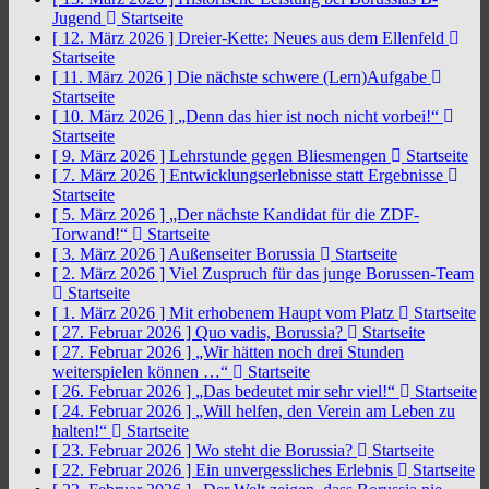
Jugend
Startseite
[ 12. März 2026 ]
Dreier-Kette: Neues aus dem Ellenfeld
Startseite
[ 11. März 2026 ]
Die nächste schwere (Lern)Aufgabe
Startseite
[ 10. März 2026 ]
„Denn das hier ist noch nicht vorbei!“
Startseite
[ 9. März 2026 ]
Lehrstunde gegen Bliesmengen
Startseite
[ 7. März 2026 ]
Entwicklungserlebnisse statt Ergebnisse
Startseite
[ 5. März 2026 ]
„Der nächste Kandidat für die ZDF-
Torwand!“
Startseite
[ 3. März 2026 ]
Außenseiter Borussia
Startseite
[ 2. März 2026 ]
Viel Zuspruch für das junge Borussen-Team
Startseite
[ 1. März 2026 ]
Mit erhobenem Haupt vom Platz
Startseite
[ 27. Februar 2026 ]
Quo vadis, Borussia?
Startseite
[ 27. Februar 2026 ]
„Wir hätten noch drei Stunden
weiterspielen können …“
Startseite
[ 26. Februar 2026 ]
„Das bedeutet mir sehr viel!“
Startseite
[ 24. Februar 2026 ]
„Will helfen, den Verein am Leben zu
halten!“
Startseite
[ 23. Februar 2026 ]
Wo steht die Borussia?
Startseite
[ 22. Februar 2026 ]
Ein unvergessliches Erlebnis
Startseite