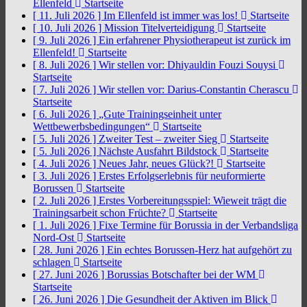
Ellenfeld
Startseite
[ 11. Juli 2026 ]
Im Ellenfeld ist immer was los!
Startseite
[ 10. Juli 2026 ]
Mission Titelverteidigung
Startseite
[ 9. Juli 2026 ]
Ein erfahrener Physiotherapeut ist zurück im
Ellenfeld!
Startseite
[ 8. Juli 2026 ]
Wir stellen vor: Dhiyauldin Fouzi Souysi
Startseite
[ 7. Juli 2026 ]
Wir stellen vor: Darius-Constantin Cherascu
Startseite
[ 6. Juli 2026 ]
„Gute Trainingseinheit unter
Wettbewerbsbedingungen“
Startseite
[ 5. Juli 2026 ]
Zweiter Test – zweiter Sieg
Startseite
[ 5. Juli 2026 ]
Nächste Ausfahrt Bildstock
Startseite
[ 4. Juli 2026 ]
Neues Jahr, neues Glück?!
Startseite
[ 3. Juli 2026 ]
Erstes Erfolgserlebnis für neuformierte
Borussen
Startseite
[ 2. Juli 2026 ]
Erstes Vorbereitungsspiel: Wieweit trägt die
Trainingsarbeit schon Früchte?
Startseite
[ 1. Juli 2026 ]
Fixe Termine für Borussia in der Verbandsliga
Nord-Ost
Startseite
[ 28. Juni 2026 ]
Ein echtes Borussen-Herz hat aufgehört zu
schlagen
Startseite
[ 27. Juni 2026 ]
Borussias Botschafter bei der WM
Startseite
[ 26. Juni 2026 ]
Die Gesundheit der Aktiven im Blick