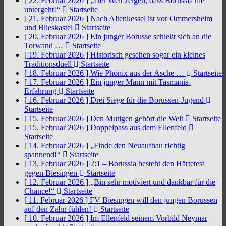
[ 22. Februar 2026 ]
„Der Welt zeigen, dass Borussia nie
untergeht!“
Startseite
[ 21. Februar 2026 ]
Nach Altenkessel ist vor Ommersheim
und Blieskastel
Startseite
[ 20. Februar 2026 ]
Ein junger Borusse schießt sich an die
Torwand …
Startseite
[ 19. Februar 2026 ]
Historisch gesehen sogar ein kleines
Traditionsduell
Startseite
[ 18. Februar 2026 ]
Wie Phönix aus der Asche …
Startseite
[ 17. Februar 2026 ]
Ein junger Mann mit Tasmania-
Erfahrung
Startseite
[ 16. Februar 2026 ]
Drei Siege für die Borussen-Jugend
Startseite
[ 15. Februar 2026 ]
Den Mutigen gehört die Welt
Startseite
[ 15. Februar 2026 ]
Doppelpass aus dem Ellenfeld
Startseite
[ 14. Februar 2026 ]
„Finde den Neuaufbau richtig
spannend!“
Startseite
[ 13. Februar 2026 ]
2:1 – Borussia besteht den Härtetest
gegen Biesingen
Startseite
[ 12. Februar 2026 ]
„Bin sehr motiviert und dankbar für die
Chance!“
Startseite
[ 11. Februar 2026 ]
FV Biesingen will den jungen Borussen
auf den Zahn fühlen!
Startseite
[ 10. Februar 2026 ]
Im Ellenfeld seinem Vorbild Neymar