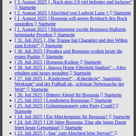
[ 3. August 2025 ]
„Nach dem 2:0 viel befreiter und lockerer“
Startseite
[ 2. August 2025 ]
Abschied von Ludwig Lang †
Startseite
[ 1. August 2025 ]
Borussia will gegen Reisbach den Bock
umstoßen
Startseite
[ 1. August 2025 ]
Misslungene zweite Borussen-Halbzeit,
heimstarke Preußen
Startseite
[ 31. Juli 2025 ]
„Die Truppe hat Charakter und den Willen
zum Erfolg!“
Startseite
[ 30. Juli 2025 ]
Preußen und Borussen wollen heute die
ersten Punkte
Startseite
[ 29. Juli 2025 ]
Borussia-Kulisse
Startseite
[ 28. Juli 2025 ]
„Innova Home Ellenfeld-Stadion“ – Altes
erhalten und neues gestalten
Startseite
[ 27. Juli 2025 ]
„Kinderinsel“, „Kükenkoje“, Saarpfalz-
Werkstatt“ und der Fußball als „schönste Nebensache der
Welt“
Startseite
[ 26. Juli 2025 ]
Bitterer Abend für Borussia
Startseite
[ 25. Juli 2025 ]
Lepidoptera Borussiae
Startseite
[ 25. Juli 2025 ]
Geburtstagsparty oder Party-Crash?
Startseite
[ 24. Juli 2025 ]
Ein Märchenprinz für Borussia?
Startseite
[ 24. Juli 2025 ]
120 Jahre Borussia: Eine alte junge Dame
feiert heute Geburtstag!
Startseite
[ 23. Juli 2025 ]
„Sag´ zum Abschied leise Servus!“