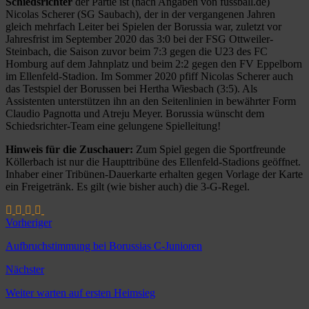
Schiedsrichter
der Partie ist (nach Angaben von fussball.de)
Nicolas Scherer (SG Saubach), der in der vergangenen Jahren
gleich mehrfach Leiter bei Spielen der Borussia war, zuletzt vor
Jahresfrist im September 2020 das 3:0 bei der FSG Ottweiler-
Steinbach, die Saison zuvor beim 7:3 gegen die U23 des FC
Homburg auf dem Jahnplatz und beim 2:2 gegen den FV Eppelborn
im Ellenfeld-Stadion. Im Sommer 2020 pfiff Nicolas Scherer auch
das Testspiel der Borussen bei Hertha Wiesbach (3:5). Als
Assistenten unterstützen ihn an den Seitenlinien in bewährter Form
Claudio Pagnotta und Atreju Meyer. Borussia wünscht dem
Schiedsrichter-Team eine gelungene Spielleitung!
Hinweis für die Zuschauer:
Zum Spiel gegen die Sportfreunde
Köllerbach ist nur die Haupttribüne des Ellenfeld-Stadions geöffnet.
Inhaber einer Tribünen-Dauerkarte erhalten gegen Vorlage der Karte
ein Freigetränk. Es gilt (wie bisher auch) die 3-G-Regel.
Vorheriger
Aufbruchstimmung bei Borussias C-Junioren
Nächster
Weiter warten auf ersten Heimsieg