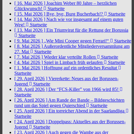
[ 16. Mai 2026 ]
Joachim Weber 80 Jahre – herzlichen
Glückwunsch!
Startseite
[ 15. Mai 2026 ]
Bye, bye, Burg Bucherbach!?
Startseite
[ 14. Mai 2026 ]
Nach wie vor insgesamt auf einem guten
Weg!
Startseite
[ 13. Mai 2026 ]
Ein Triumvirat für die Rettung der Borussia
Startseite
[ 9. Mai 2026 ]
„Wie Mini Cooper gegen Ferrari!“
Startseite
[ 8. Mai 2026 ]
Außerordentliche Mitgliederversammlung am
27. Mai
Startseite
[ 7. Mai 2026 ]
Wieder klar verteilte Rollen
Startseite
[ 4. Mai 2026 ]
Spiel in Limbach früh gelaufen
Startseite
[ 1. Mai 2026 ]
Hoffnung auf ein ordentliches Resultat
Startseite
[ 29. April 2026 ]
Viererkette: Neues aus der Borussen-
Jugend
Startseite
[ 28. April 2026 ]
Der “FCS-Killer” von 1966 wird 85!
Startseite
[ 26. April 2026 ]
Am Rande der Bande – Bildgeschichten
rund um das Spiel gegen Quierschied
Startseite
[ 25. April 2026 ]
Ein torreicher Abend in der Saarlandliga
Startseite
[ 24. April 2026 ]
Doppelpass: Aktuelles aus der Borussen-
Jugend
Startseite
[ 23. April 2026 ]
Auch gegen die Wambe aus der