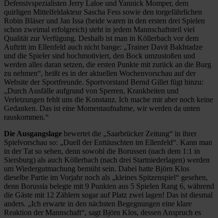
Defensivspezialisten Jerry Laloe und Yannick Momper, dem
quirligen Mittelfeldakteur Sascha Fess sowie den torgefährlichen
Robin Bläser und Jan Issa (beide waren in den ersten drei Spielen
schon zweimal erfolgreich) steht in jedem Mannschaftsteil viel
Qualität zur Verfügung. Deshalb ist man in Köllerbach vor dem
Auftritt im Ellenfeld auch nicht bange: „Trainer Davit Bakhtadze
und die Spieler sind hochmotiviert, den Bock umzustoßen und
werden alles daran setzen, die ersten Punkte mit zurück an die Burg
zu nehmen“, heißt es in der aktuellen Wochenvorschau auf der
Website der Sportfreunde. Sportvorstand Bernd Gillet fügt hinzu:
„Durch Ausfälle aufgrund von Sperren, Krankheiten und
Verletzungen fehlt uns die Konstanz. Ich mache mir aber noch keine
Gedanken. Das ist eine Momentaufnahme, wir werden da unten
rauskommen.“
Die Ausgangslage
bewertet die „Saarbrücker Zeitung“ in ihrer
Spielvorschau so: „Duell der Enttäuschten im Ellenfeld“. Kann man
in der Tat so sehen, denn sowohl die Borussen (nach dem 1:1 in
Siersburg) als auch Köllerbach (nach drei Startniederlagen) werden
um Wiedergutmachung bemüht sein. Dabei hatte Björn Klos
dieselbe Partie im Vorjahr noch als „kleines Spitzenspiel“ gesehen,
denn Borussia belegte mit 9 Punkten aus 5 Spielen Rang 6, während
die Gäste mit 12 Zählern sogar auf Platz zwei lagen! Das ist diesmal
anders. „Ich erwarte in den nächsten Begegnungen eine klare
Reaktion der Mannschaft“, sagt Björn Klos, dessen Anspruch es