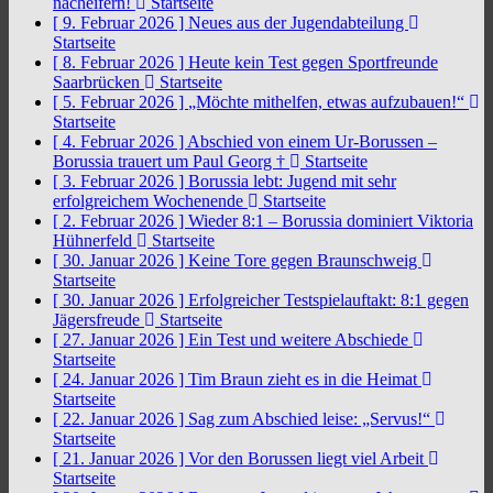
nacheifern!
Startseite
[ 9. Februar 2026 ]
Neues aus der Jugendabteilung
Startseite
[ 8. Februar 2026 ]
Heute kein Test gegen Sportfreunde
Saarbrücken
Startseite
[ 5. Februar 2026 ]
„Möchte mithelfen, etwas aufzubauen!“
Startseite
[ 4. Februar 2026 ]
Abschied von einem Ur-Borussen –
Borussia trauert um Paul Georg †
Startseite
[ 3. Februar 2026 ]
Borussia lebt: Jugend mit sehr
erfolgreichem Wochenende
Startseite
[ 2. Februar 2026 ]
Wieder 8:1 – Borussia dominiert Viktoria
Hühnerfeld
Startseite
[ 30. Januar 2026 ]
Keine Tore gegen Braunschweig
Startseite
[ 30. Januar 2026 ]
Erfolgreicher Testspielauftakt: 8:1 gegen
Jägersfreude
Startseite
[ 27. Januar 2026 ]
Ein Test und weitere Abschiede
Startseite
[ 24. Januar 2026 ]
Tim Braun zieht es in die Heimat
Startseite
[ 22. Januar 2026 ]
Sag zum Abschied leise: „Servus!“
Startseite
[ 21. Januar 2026 ]
Vor den Borussen liegt viel Arbeit
Startseite