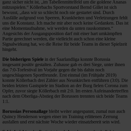
ganz sicher nicht ist, „im Tabellenmittelfeld um die goldene Ananas
mitzuspielen.“ Köllerbachs Sportvorstand Bernd Gillet ist sich
bewusst, „dass wir so schlecht noch nie gestartet sind. Durch
Ausfälle aufgrund von Sperren, Krankheiten und Verletzungen fehlt
uns die Konstanz. Ich mache mir aber noch keine Gedanken. Das ist
eine Momentaufnahme, wir werden da unten rauskommen.“
Angesichts der Ausgangsposition darf mit einer hart umkämpften
Partie gerechnet werden, die vielleicht auch schon eine kleine
Signalwirkung hat, wo die Reise für beide Teams in dieser Spielzeit
hingeht.
Die bisherigen Spiele
in der Saarlandliga konnte Borussia
insgesamt positiv gestalten. Zuhause gab es drei Siege, unter ihnen
das 7:0-Torfestival im Vorjahr gegen die bis dahin noch
ungeschlagenen Sportfreunde. Erst einmal (im Frühjahr 2019)
konnte Köllerbach drei Zähler aus Neunkirchen entführen (3:0). Die
beiden letzten Gastspiele im Stadion an der Burg fielen Corona zum
Opfer, zuvor siegte Köllerbach mit 2:0. Im ersten Aufeinandertreffen
nach dem Oberliga-Abstieg der Borussen trennten sich beide Teams
1:1.
Borussias Personallage
bleibt weiter angespannt, zumal nun auch
Quincy Henderson wegen einer im Training erlittenen Zerrung
ausfallen und erst nächste Woche wieder einsatzbereit sein wird.