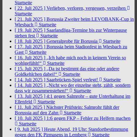
Startseite
[ 22. Juli 2025 ]
Verlieben, verloren, vergessen, verzeihen
Startseite
[ 21. Juli 2025 ]
Borussia Zweiter beim LEVOBANK-Cup in
Wiesbach
Startseite
[ 19. Juli 2025 ]
Saarlandliga-Termine bis zur Winterpause
stehen fest
Startseite
[ 18. Juli 2025 ]
Generalprobe für Borussia
Startseite
[ 17. Juli 2025 ]
Borussia beim Stadionfest in Wiesbach zu
Gast
Startseite
[ 16. Juli 2025 ]
„Ich habe mich noch in keinem Verein so
wohlgefühlt!“
Startseite
[ 15. Juli 2025 ]
„Da ist bestimmt das eine oder andere
Goldkehlchen dabei!“
Startseite
[ 14. Juli 2025 ]
Saarbrücken-Spiel verlegt!
Startseite
[ 14. Juli 2025 ]
„Nicht wo der einzelne steht, zählt, sondern
dass wir zusammenstehen!“
Startseite
[ 13. Juli 2025 ]
4:1 gegen Salmrohr – gute Unterhaltung im
Ellenfeld
Startseite
[ 11. Juli 2025 ]
Nächster Prüfstein: Salmrohr fühlt der
Borussia auf den Zahn
Startseite
[ 10. Juli 2025 ]
1:6 gegen FKP – Fehler zu Helfern machen
Startseite
[ 9. Juli 2025 ]
Heute Abend, 19 Uhr: Standortbestimmung
gegen den FK Pirmasens in Lemberg
Startseite