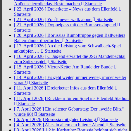
Außenseiterrolle das Beste machen
Startseite
[ 22. April 2026 ]
Dreierkette – News aus dem Ellenfeld
Startseite
[ 21. April 2026 ]
You´ll never walk alone
Startseite
[ 21. April 2026 ]
Doppelpass mit der Borussen-Jugend
Startseite
[ 20. April 2026 ]
Borussias Rumpftruppe gegen Ballweilers
Ballermänner überfordert
Startseite
[ 17. April 2026 ]
An die Leistung vom Schwalbach-Spiel
anknüpfen …
Startseite
[ 16. April 2026 ]
C-Jugend erwartet die JSG Mandelbachtal
zum Spitzenspiel
Startseite
[ 15. April 2026 ]
Vierer-Kette: Am Rande der Bande
Startseite
[ 14. April 2026 ]
Es geht weiter, immer weiter, immer weiter
voran!
Startseite
[ 11. April 2026 ]
Dreierkette: Infos aus dem Ellenfeld
Startseite
[ 11. April 2026 ]
Rückkehr für ein Spiel ins Ellenfeld-Stadion
Startseite
[ 7. April 2026 ]
Ein seltener Geburtstag: Der „weiße Blitz“
wurde 90!
Startseite
[ 6. April 2026 ]
Borussia mit guter Leistung
Startseite
[ 4. April 2026 ]
Alles in allem ein bitterer Abend
Startseite
[ 3. April 2026 ]
1:2 in Karlsruhe: Borussia belohnt sich nicht