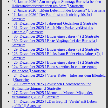
[ 3. Januar 2026 ]
Am morgigen Sonntag: Borussia bei den
Hallenstadtmeisterschaften am Start
Startseite
[ 2. Januar 2026 ]
„Mein Leben mit der Borussia“
Startseite
[ 1. Januar 2026 ]
Der Brand ist noch nicht gelöscht
Startseite
[ 31. Dezember 2025 ]
Jahresend-Gedanken
Startseite
[ 31. Dezember 2025 ]
Auch Nico Purket verlässt das
Ellenfeld
Startseite
[ 30. Dezember 2025 ]
Bilder eines Jahres (4)
Startseite
[ 30. Dezember 2025 ]
Erste Abgänge bei der Borussia
Startseite
[ 29. Dezember 2025 ]
Bilder eines Jahres (3)
Startseite
[ 28. Dezember 2025 ]
Rückschau: Bilder eines Jahres (2)
Startseite
[ 26. Dezember 2025 ]
Bilder eines Jahres (1)
Startseite
[ 24. Dezember 2025 ]
Borussia wünscht eine gesegnete
Weihnacht
Startseite
[ 24. Dezember 2025 ]
Vierer-Kette – Infos aus dem Ellenfeld
Startseite
[ 20. Dezember 2025 ]
Zwischen Horroszenario und
Hoffnungsschimmer
Startseite
[ 17. Dezember 2025 ]
Memento: Morgen Mitglieder-
Versammlung 2025
Startseite
[ 14. Dezember 2025 ]
„Den Begriff `Verein´ mit Leben
gefüllt“
Startseite