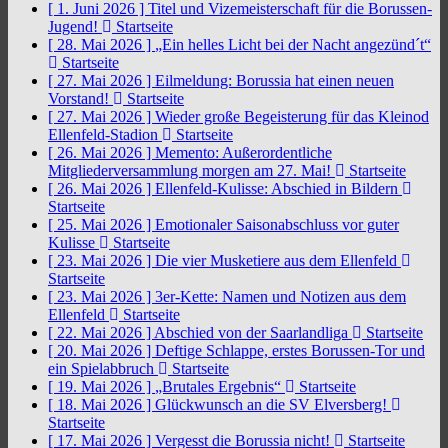
[ 1. Juni 2026 ]
Titel und Vizemeisterschaft für die Borussen-
Jugend!
Startseite
[ 28. Mai 2026 ]
„Ein helles Licht bei der Nacht angezünd´t“
Startseite
[ 27. Mai 2026 ]
Eilmeldung: Borussia hat einen neuen
Vorstand!
Startseite
[ 27. Mai 2026 ]
Wieder große Begeisterung für das Kleinod
Ellenfeld-Stadion
Startseite
[ 26. Mai 2026 ]
Memento: Außerordentliche
Mitgliederversammlung morgen am 27. Mai!
Startseite
[ 26. Mai 2026 ]
Ellenfeld-Kulisse: Abschied in Bildern
Startseite
[ 25. Mai 2026 ]
Emotionaler Saisonabschluss vor guter
Kulisse
Startseite
[ 23. Mai 2026 ]
Die vier Musketiere aus dem Ellenfeld
Startseite
[ 23. Mai 2026 ]
3er-Kette: Namen und Notizen aus dem
Ellenfeld
Startseite
[ 22. Mai 2026 ]
Abschied von der Saarlandliga
Startseite
[ 20. Mai 2026 ]
Deftige Schlappe, erstes Borussen-Tor und
ein Spielabbruch
Startseite
[ 19. Mai 2026 ]
„Brutales Ergebnis“
Startseite
[ 18. Mai 2026 ]
Glückwunsch an die SV Elversberg!
Startseite
[ 17. Mai 2026 ]
Vergesst die Borussia nicht!
Startseite