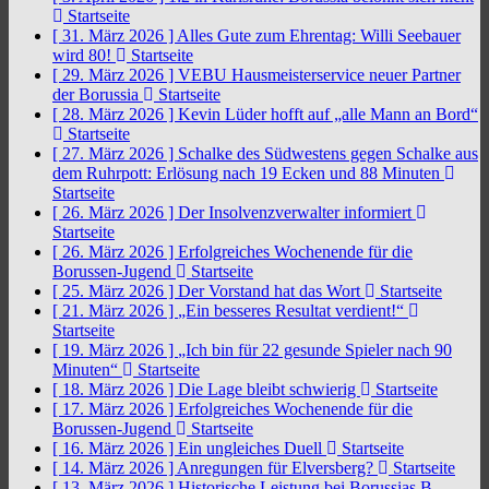
Startseite
[ 31. März 2026 ]
Alles Gute zum Ehrentag: Willi Seebauer
wird 80!
Startseite
[ 29. März 2026 ]
VEBU Hausmeisterservice neuer Partner
der Borussia
Startseite
[ 28. März 2026 ]
Kevin Lüder hofft auf „alle Mann an Bord“
Startseite
[ 27. März 2026 ]
Schalke des Südwestens gegen Schalke aus
dem Ruhrpott: Erlösung nach 19 Ecken und 88 Minuten
Startseite
[ 26. März 2026 ]
Der Insolvenzverwalter informiert
Startseite
[ 26. März 2026 ]
Erfolgreiches Wochenende für die
Borussen-Jugend
Startseite
[ 25. März 2026 ]
Der Vorstand hat das Wort
Startseite
[ 21. März 2026 ]
„Ein besseres Resultat verdient!“
Startseite
[ 19. März 2026 ]
„Ich bin für 22 gesunde Spieler nach 90
Minuten“
Startseite
[ 18. März 2026 ]
Die Lage bleibt schwierig
Startseite
[ 17. März 2026 ]
Erfolgreiches Wochenende für die
Borussen-Jugend
Startseite
[ 16. März 2026 ]
Ein ungleiches Duell
Startseite
[ 14. März 2026 ]
Anregungen für Elversberg?
Startseite
[ 13. März 2026 ]
Historische Leistung bei Borussias B-