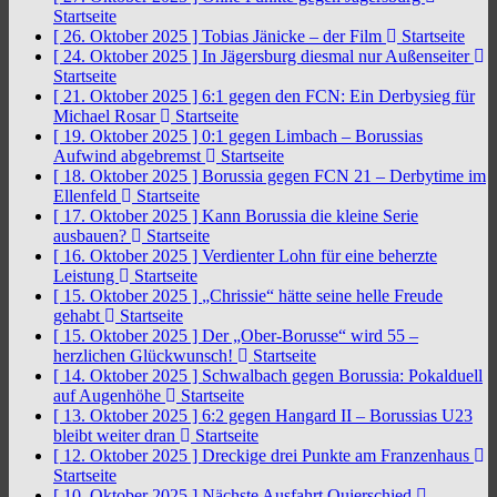
Startseite
[ 26. Oktober 2025 ]
Tobias Jänicke – der Film
Startseite
[ 24. Oktober 2025 ]
In Jägersburg diesmal nur Außenseiter
Startseite
[ 21. Oktober 2025 ]
6:1 gegen den FCN: Ein Derbysieg für
Michael Rosar
Startseite
[ 19. Oktober 2025 ]
0:1 gegen Limbach – Borussias
Aufwind abgebremst
Startseite
[ 18. Oktober 2025 ]
Borussia gegen FCN 21 – Derbytime im
Ellenfeld
Startseite
[ 17. Oktober 2025 ]
Kann Borussia die kleine Serie
ausbauen?
Startseite
[ 16. Oktober 2025 ]
Verdienter Lohn für eine beherzte
Leistung
Startseite
[ 15. Oktober 2025 ]
„Chrissie“ hätte seine helle Freude
gehabt
Startseite
[ 15. Oktober 2025 ]
Der „Ober-Borusse“ wird 55 –
herzlichen Glückwunsch!
Startseite
[ 14. Oktober 2025 ]
Schwalbach gegen Borussia: Pokalduell
auf Augenhöhe
Startseite
[ 13. Oktober 2025 ]
6:2 gegen Hangard II – Borussias U23
bleibt weiter dran
Startseite
[ 12. Oktober 2025 ]
Dreckige drei Punkte am Franzenhaus
Startseite
[ 10. Oktober 2025 ]
Nächste Ausfahrt Quierschied