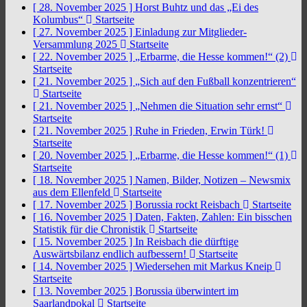
[ 28. November 2025 ]
Horst Buhtz und das „Ei des
Kolumbus“
Startseite
[ 27. November 2025 ]
Einladung zur Mitglieder-
Versammlung 2025
Startseite
[ 22. November 2025 ]
„Erbarme, die Hesse kommen!“ (2)
Startseite
[ 21. November 2025 ]
„Sich auf den Fußball konzentrieren“
Startseite
[ 21. November 2025 ]
„Nehmen die Situation sehr ernst“
Startseite
[ 21. November 2025 ]
Ruhe in Frieden, Erwin Türk!
Startseite
[ 20. November 2025 ]
„Erbarme, die Hesse kommen!“ (1)
Startseite
[ 18. November 2025 ]
Namen, Bilder, Notizen – Newsmix
aus dem Ellenfeld
Startseite
[ 17. November 2025 ]
Borussia rockt Reisbach
Startseite
[ 16. November 2025 ]
Daten, Fakten, Zahlen: Ein bisschen
Statistik für die Chronistik
Startseite
[ 15. November 2025 ]
In Reisbach die dürftige
Auswärtsbilanz endlich aufbessern!
Startseite
[ 14. November 2025 ]
Wiedersehen mit Markus Kneip
Startseite
[ 13. November 2025 ]
Borussia überwintert im
Saarlandpokal
Startseite