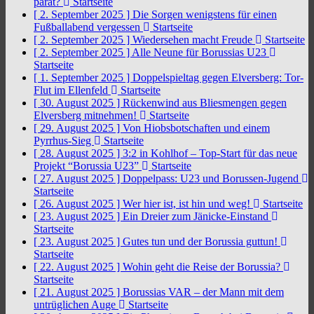
parat?
Startseite
[ 2. September 2025 ]
Die Sorgen wenigstens für einen
Fußballabend vergessen
Startseite
[ 2. September 2025 ]
Wiedersehen macht Freude
Startseite
[ 2. September 2025 ]
Alle Neune für Borussias U23
Startseite
[ 1. September 2025 ]
Doppelspieltag gegen Elversberg: Tor-
Flut im Ellenfeld
Startseite
[ 30. August 2025 ]
Rückenwind aus Bliesmengen gegen
Elversberg mitnehmen!
Startseite
[ 29. August 2025 ]
Von Hiobsbotschaften und einem
Pyrrhus-Sieg
Startseite
[ 28. August 2025 ]
3:2 in Kohlhof – Top-Start für das neue
Projekt “Borussia U23”
Startseite
[ 27. August 2025 ]
Doppelpass: U23 und Borussen-Jugend
Startseite
[ 26. August 2025 ]
Wer hier ist, ist hin und weg!
Startseite
[ 23. August 2025 ]
Ein Dreier zum Jänicke-Einstand
Startseite
[ 23. August 2025 ]
Gutes tun und der Borussia guttun!
Startseite
[ 22. August 2025 ]
Wohin geht die Reise der Borussia?
Startseite
[ 21. August 2025 ]
Borussias VAR – der Mann mit dem
untrüglichen Auge
Startseite