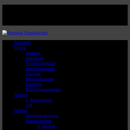
Facebook
Twitter
Instagram
Youtube
Startseite
Verein
Satzung
Steckbrief
Vereinsspielplan
Stadionmagazin
Chronik
Mitgliedsantrag
Ellenfeld
Platzbelegungsplan
Aktive
1. Mannschaft
AH
Jugend
Jugendsponsoring
Mannschaften
G Jugend