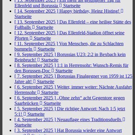
[ 15. September 2025 ]
Ein mehr als gelungener Tag für
Ellenfeld und Borussia
Startseite
[ 14. September 2025 ]
Happy birthday, Heinz Histing!
Startseite
[ 13. September 2025 ]
Das Ellenfeld – eine heilige Stätte des
Fußballs
Startseite
[ 12. September 2025 ]
Das Ellenfeld-Stadion öffnet seine
Pforten
Startseite
[ 11. September 2025 ]
Von Menschen, die zu Schlachten
bummeln
Startseite
[ 9. September 2025 ]
Borussias U23: 2:2 in Bexbach kein
Beinbruch!
Startseite
[ 8. September 2025 ]
1:1 in Herrensohr: Wunsch-Remis für
den Borussen-Doc
Startseite
[ 7. September 2025 ]
Borussias Finalgegner von 1959 ist 125
Jahre alt!
Startseite
[ 6. September 2025 ]
Weiter, immer weiter: Nächste Ausfahrt
Herrensohr
Startseite
[ 6. September 2025 ]
„Ohne zehn“ acht Gegentore gegen
Saarbrücken
Startseite
[ 5. September 2025 ]
Die richtige Antwort: Nach 1:5 jetzt
5:1!
Startseite
[ 4. September 2025 ]
Neuauflage eines Traditionsduells
Startseite
[ 3. September 2025 ]
Hat Borussia wieder eine Antwort