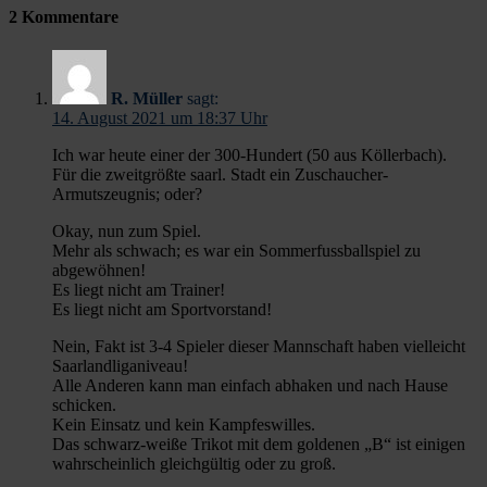
2 Kommentare
R. Müller
sagt:
14. August 2021 um 18:37 Uhr
Ich war heute einer der 300-Hundert (50 aus Köllerbach).
Für die zweitgrößte saarl. Stadt ein Zuschaucher-
Armutszeugnis; oder?
Okay, nun zum Spiel.
Mehr als schwach; es war ein Sommerfussballspiel zu
abgewöhnen!
Es liegt nicht am Trainer!
Es liegt nicht am Sportvorstand!
Nein, Fakt ist 3-4 Spieler dieser Mannschaft haben vielleicht
Saarlandliganiveau!
Alle Anderen kann man einfach abhaken und nach Hause
schicken.
Kein Einsatz und kein Kampfeswilles.
Das schwarz-weiße Trikot mit dem goldenen „B“ ist einigen
wahrscheinlich gleichgültig oder zu groß.