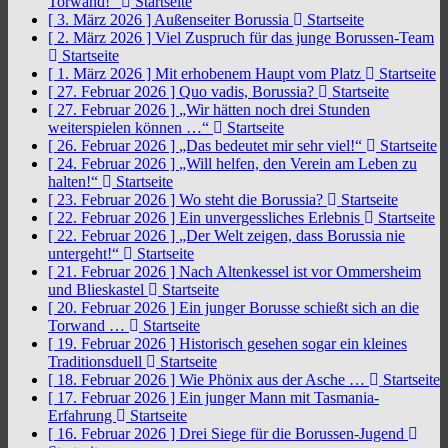
Torwand!“
Startseite
[ 3. März 2026 ]
Außenseiter Borussia
Startseite
[ 2. März 2026 ]
Viel Zuspruch für das junge Borussen-Team
Startseite
[ 1. März 2026 ]
Mit erhobenem Haupt vom Platz
Startseite
[ 27. Februar 2026 ]
Quo vadis, Borussia?
Startseite
[ 27. Februar 2026 ]
„Wir hätten noch drei Stunden
weiterspielen können …“
Startseite
[ 26. Februar 2026 ]
„Das bedeutet mir sehr viel!“
Startseite
[ 24. Februar 2026 ]
„Will helfen, den Verein am Leben zu
halten!“
Startseite
[ 23. Februar 2026 ]
Wo steht die Borussia?
Startseite
[ 22. Februar 2026 ]
Ein unvergessliches Erlebnis
Startseite
[ 22. Februar 2026 ]
„Der Welt zeigen, dass Borussia nie
untergeht!“
Startseite
[ 21. Februar 2026 ]
Nach Altenkessel ist vor Ommersheim
und Blieskastel
Startseite
[ 20. Februar 2026 ]
Ein junger Borusse schießt sich an die
Torwand …
Startseite
[ 19. Februar 2026 ]
Historisch gesehen sogar ein kleines
Traditionsduell
Startseite
[ 18. Februar 2026 ]
Wie Phönix aus der Asche …
Startseite
[ 17. Februar 2026 ]
Ein junger Mann mit Tasmania-
Erfahrung
Startseite
[ 16. Februar 2026 ]
Drei Siege für die Borussen-Jugend