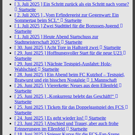
[ 3. Juli 2025 ]
Ein Schritt zurück als ein Schritt nach vorne?
Startseite
[ 2. Juli 2025 ]
„Vom Erfindergeist zur Gegenwart: Ein
Sommertag beim SCL“
Startseite
[ 1. Juli 2025 ]
Zwei Stadttitel für die Borussen-Jugend
Startseite
[ 1. Juli 2025 ]
Heute Abend Startschuss zur
Stadtmeisterschaft 2025
Startseite
[ 30. Juni 2025 ]
Acht Tore in Halbzeit zwei
Startseite
[ 29. Juni 2025 ]
Hoffnungsvoller Start für die neue U23
Startseite
[ 29. Juni 2025 ]
Nächste Testspiel-Ausfahrt: Holz-
Wahlschied
Startseite
[ 28. Juni 2025 ]
Ein Abend beim FC Kutzhof – Testspiel,
Bratwurst und ein bisschen Nostalgie
1.Mannschaft
[ 26. Juni 2025 ]
Viererkette: Neues aus dem Ellenfeld
Startseite
[ 25. Juni 2025 ]
„Konkurrenz belebt das Geschäft!“
Startseite
[ 25. Juni 2025 ]
Tickets für das Doppelgastspiel des FCS
Startseite
[ 24. Juni 2025 ]
Es geht wieder los!
Startseite
[ 23. Juni 2025 ]
Abschied und Trauer, aber auch frohe
Erinnerungen im Ellenfeld
Startseite
[ 18. Juni 2025 ]
Spieser Kurve für die FCS-Fan-Szene