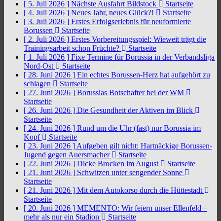
[ 5. Juli 2026 ]
Nächste Ausfahrt Bildstock
Startseite
[ 4. Juli 2026 ]
Neues Jahr, neues Glück?!
Startseite
[ 3. Juli 2026 ]
Erstes Erfolgserlebnis für neuformierte
Borussen
Startseite
[ 2. Juli 2026 ]
Erstes Vorbereitungsspiel: Wieweit trägt die
Trainingsarbeit schon Früchte?
Startseite
[ 1. Juli 2026 ]
Fixe Termine für Borussia in der Verbandsliga
Nord-Ost
Startseite
[ 28. Juni 2026 ]
Ein echtes Borussen-Herz hat aufgehört zu
schlagen
Startseite
[ 27. Juni 2026 ]
Borussias Botschafter bei der WM
Startseite
[ 26. Juni 2026 ]
Die Gesundheit der Aktiven im Blick
Startseite
[ 24. Juni 2026 ]
Rund um die Uhr (fast) nur Borussia im
Kopf
Startseite
[ 23. Juni 2026 ]
Aufgeben gilt nicht: Hartnäckige Borussen-
Jugend gegen Auersmacher
Startseite
[ 22. Juni 2026 ]
Dicke Brocken im August
Startseite
[ 21. Juni 2026 ]
Schwitzen unter sengender Sonne
Startseite
[ 21. Juni 2026 ]
Mit dem Autokorso durch die Hüttestadt
Startseite
[ 20. Juni 2026 ]
MEMENTO: Wir feiern unser Ellenfeld –
mehr als nur ein Stadion
Startseite