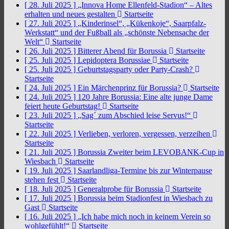
[ 28. Juli 2025 ]
„Innova Home Ellenfeld-Stadion“ – Altes
erhalten und neues gestalten
Startseite
[ 27. Juli 2025 ]
„Kinderinsel“, „Kükenkoje“, Saarpfalz-
Werkstatt“ und der Fußball als „schönste Nebensache der
Welt“
Startseite
[ 26. Juli 2025 ]
Bitterer Abend für Borussia
Startseite
[ 25. Juli 2025 ]
Lepidoptera Borussiae
Startseite
[ 25. Juli 2025 ]
Geburtstagsparty oder Party-Crash?
Startseite
[ 24. Juli 2025 ]
Ein Märchenprinz für Borussia?
Startseite
[ 24. Juli 2025 ]
120 Jahre Borussia: Eine alte junge Dame
feiert heute Geburtstag!
Startseite
[ 23. Juli 2025 ]
„Sag´ zum Abschied leise Servus!“
Startseite
[ 22. Juli 2025 ]
Verlieben, verloren, vergessen, verzeihen
Startseite
[ 21. Juli 2025 ]
Borussia Zweiter beim LEVOBANK-Cup in
Wiesbach
Startseite
[ 19. Juli 2025 ]
Saarlandliga-Termine bis zur Winterpause
stehen fest
Startseite
[ 18. Juli 2025 ]
Generalprobe für Borussia
Startseite
[ 17. Juli 2025 ]
Borussia beim Stadionfest in Wiesbach zu
Gast
Startseite
[ 16. Juli 2025 ]
„Ich habe mich noch in keinem Verein so
wohlgefühlt!“
Startseite