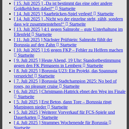
[ 15. Juli 2025 ]
„Da ist bestimmt das eine oder andere
Goldkehlchen dabei!“
Startseite
[ 14. Juli 2025 ]
Saarbrücken-Spiel verlegt!
Startseite
[ 14. Juli 2025 ]
„Nicht wo der einzelne steht, zählt, sondern
dass wir zusammenstehen!“
Startseite
[ 13. Juli 2025 ]
4:1 gegen Salmrohr – gute Unterhaltung im
Ellenfeld
Startseite
[ 11. Juli 2025 ]
Nächster Prüfstein: Salmrohr fühlt der
Borussia auf den Zahn
Startseite
[ 10. Juli 2025 ]
1:6 gegen FKP – Fehler zu Helfern machen
Startseite
[ 9. Juli 2025 ]
Heute Abend, 19 Uhr: Standortbestimmung
gegen den FK Pirmasens in Lemberg
Startseite
[ 8. Juli 2025 ]
Borussia U23: Ein Projekt, das Spannung
verspricht!
Startseite
[ 7. Juli 2025 ]
Borussia Stadtchampion 2025: No bed of
roses, no pleasure cruise
Startseite
[ 6. Juli 2025 ]
Christmann-Hattrick ebnet den Weg ins Finale
Startseite
[ 5. Juli 2025 ]
Erst Beton, dann Tore – Borussia ringt
Marpingen nieder
Startseite
[ 5. Juli 2025 ]
Weiterer Vorverkauf für FCS-Spiele und
Dauerkarten
Startseite
[ 4. Juli 2025 ]
Strammes Wochenende für Borussia
Startseite