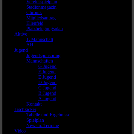
Vereinsspielplan
Stadionmagazin
Chronik
Mitgliedsantrag
Ellenfeld
Platzbelegungsplan
Aktive
1. Mannschaft
AH
Jugend
Jugendsponsoring
Mannschaften
G Jugend
F Jugend
E Jugend
D Jugend
C Jugend
B Jugend
A Jugend
Kontakt
Tischkicker
Tabelle und Ergebnisse
Spielplan
News u. Termine
Video