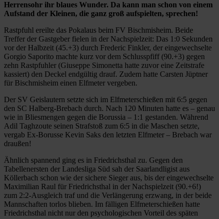
Herrensohr ihr blaues Wunder. Da kann man schon von einem
Aufstand der Kleinen, die ganz groß aufspielten, sprechen!
Rastpfuhl ereilte das Pokalaus beim FV Bischmisheim. Beide
Treffer der Gastgeber fielen in der Nachspielzeit: Das 1:0 Sekunden
vor der Halbzeit (45.+3) durch Frederic Finkler, der eingewechselte
Gorgio Saporito machte kurz vor dem Schlusspfiff (90.+3) gegen
zehn Rastpfuhler (Giuseppe Simonetta hatte zuvor eine Zeitstrafe
kassiert) den Deckel endgültig drauf. Zudem hatte Carsten Jüptner
für Bischmisheim einen Elfmeter vergeben.
Der SV Geislautern setzte sich im Elfmeterschießen mit 6:5 gegen
den SC Halberg-Brebach durch. Nach 120 Minuten hatte es – genau
wie in Bliesmengen gegen die Borussia – 1:1 gestanden. Während
Adil Taghzoute seinen Strafstoß zum 6:5 in die Maschen setzte,
vergab Ex-Borusse Kevin Saks den letzten Elfmeter – Brebach war
draußen!
Ähnlich spannend ging es in Friedrichsthal zu. Gegen den
Tabellenersten der Landesliga Süd sah der Saarlandligist aus
Köllerbach schon wie der sichere Sieger aus, bis der eingewechselte
Maximilian Raul für Friedrichsthal in der Nachspielzeit (90.+6!)
zum 2:2-Ausgleich traf und die Verlängerung erzwang, in der beide
Mannschaften torlos blieben. Im fälligen Elfmeterschießen hatte
Friedrichsthal nicht nur den psychologischen Vorteil des späten