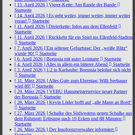
[ 15. April 2026 ]
Vierer-Kette: Am Rande der Bande
Startseite
[ 14. April 2026 ]
Es geht weiter, immer weiter, immer weiter
voran!
Startseite
[ 11. April 2026 ]
Dreierkette: Infos aus dem Ellenfeld
Startseite
[ 11. April 2026 ]
Rückkehr für ein Spiel ins Ellenfeld-Stadion
Startseite
[ 7. April 2026 ]
Ein seltener Geburtstag: Der „weiße Blitz“
wurde 90!
Startseite
[ 6. April 2026 ]
Borussia mit guter Leistung
Startseite
[ 4. April 2026 ]
Alles in allem ein bitterer Abend
Startseite
[ 3. April 2026 ]
1:2 in Karlsruhe: Borussia belohnt sich nicht
Startseite
[ 31. März 2026 ]
Alles Gute zum Ehrentag: Willi Seebauer
wird 80!
Startseite
[ 29. März 2026 ]
VEBU Hausmeisterservice neuer Partner
der Borussia
Startseite
[ 28. März 2026 ]
Kevin Lüder hofft auf „alle Mann an Bord“
Startseite
[ 27. März 2026 ]
Schalke des Südwestens gegen Schalke aus
dem Ruhrpott: Erlösung nach 19 Ecken und 88 Minuten
Startseite
[ 26. März 2026 ]
Der Insolvenzverwalter informiert
Startseite