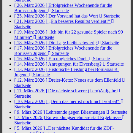
[ 26. März 2026 ]
Erfolgreiches Wochenende für die
Borussen-Jugend
Startseite
[ 25. März 2026 ]
Der Vorstand hat das Wort
Startseite
[ 21. März 2026 ]
„Ein besseres Resultat verdient!“
Startseite
[ 19. März 2026 ]
„Ich bin für 22 gesunde Spieler nach 90
Minuten“
Startseite
[ 18. März 2026 ]
Die Lage bleibt schwierig
Startseite
[ 17. März 2026 ]
Erfolgreiches Wochenende für die
Borussen-Jugend
Startseite
[ 16. März 2026 ]
Ein ungleiches Duell
Startseite
[ 14. März 2026 ]
Anregungen für Elversberg?
Startseite
[ 13. März 2026 ]
Historische Leistung bei Borussias B-
Jugend
Startseite
[ 12. März 2026 ]
Dreier-Kette: Neues aus dem Ellenfeld
Startseite
[ 11. März 2026 ]
Die nächste schwere (Lern)Aufgabe
Startseite
[ 10. März 2026 ]
„Denn das hier ist noch nicht vorbei!“
Startseite
[ 9. März 2026 ]
Lehrstunde gegen Bliesmengen
Startseite
[ 7. März 2026 ]
Entwicklungserlebnisse statt Ergebnisse
Startseite
[ 5. März 2026 ]
„Der nächste Kandidat für die ZDF-