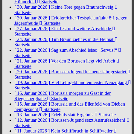
Hühnerfeld
Startseite
[ 30. Januar 2026 ]
Keine Tore gegen Braunschweig
Startseite
[ 30. Januar 2026 ]
Erfolgreicher Testspielauftakt: 8:1 gegen
Jägersfreude
Startseite
[ 27. Januar 2026 ]
Ein Test und weitere Abschiede
Startseite
[ 24. Januar 2026 ]
Tim Braun zieht es in die Heimat
Startseite
[ 22. Januar 2026 ]
Sag zum Abschied leise: „Servus!“
Startseite
[ 21. Januar 2026 ]
Vor den Borussen liegt viel Arbeit
Startseite
[ 20. Januar 2026 ]
Borussen-Jugend ins neue Jahr gestartet
Startseite
[ 19. Januar 2026 ]
Viel Lehrgeld und ein erster Neuzugang
Startseite
[ 16. Januar 2026 ]
Borussia morgen zu Gast in der
Riegelsberghalle
Startseite
[ 15. Januar 2026 ]
Borussia und das Ellenfeld von Dieben
heimgesucht
Startseite
[ 13. Januar 2026 ]
Erlebnis statt Ergebnis
Startseite
[ 12. Januar 2026 ]
Borussen-Jugend setzt Ausrufezeichen!
Startseite
[ 11. Januar 2026 ]
Kein Schiffbruch in Schiffweiler