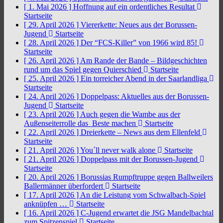
[ 1. Mai 2026 ]
Hoffnung auf ein ordentliches Resultat
Startseite
[ 29. April 2026 ]
Viererkette: Neues aus der Borussen-
Jugend
Startseite
[ 28. April 2026 ]
Der “FCS-Killer” von 1966 wird 85!
Startseite
[ 26. April 2026 ]
Am Rande der Bande – Bildgeschichten
rund um das Spiel gegen Quierschied
Startseite
[ 25. April 2026 ]
Ein torreicher Abend in der Saarlandliga
Startseite
[ 24. April 2026 ]
Doppelpass: Aktuelles aus der Borussen-
Jugend
Startseite
[ 23. April 2026 ]
Auch gegen die Wambe aus der
Außenseiterrolle das Beste machen
Startseite
[ 22. April 2026 ]
Dreierkette – News aus dem Ellenfeld
Startseite
[ 21. April 2026 ]
You´ll never walk alone
Startseite
[ 21. April 2026 ]
Doppelpass mit der Borussen-Jugend
Startseite
[ 20. April 2026 ]
Borussias Rumpftruppe gegen Ballweilers
Ballermänner überfordert
Startseite
[ 17. April 2026 ]
An die Leistung vom Schwalbach-Spiel
anknüpfen …
Startseite
[ 16. April 2026 ]
C-Jugend erwartet die JSG Mandelbachtal
zum Spitzenspiel
Startseite