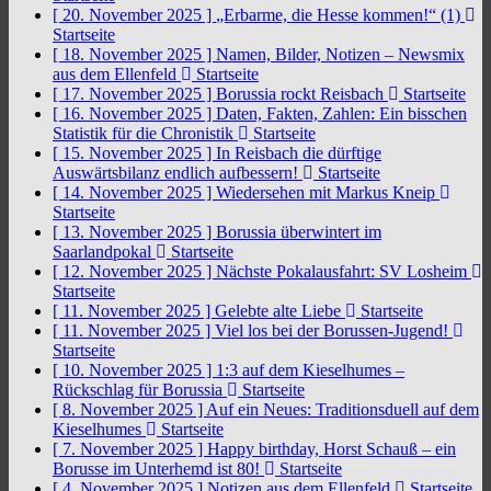
[ 20. November 2025 ]
„Erbarme, die Hesse kommen!“ (1)
Startseite
[ 18. November 2025 ]
Namen, Bilder, Notizen – Newsmix
aus dem Ellenfeld
Startseite
[ 17. November 2025 ]
Borussia rockt Reisbach
Startseite
[ 16. November 2025 ]
Daten, Fakten, Zahlen: Ein bisschen
Statistik für die Chronistik
Startseite
[ 15. November 2025 ]
In Reisbach die dürftige
Auswärtsbilanz endlich aufbessern!
Startseite
[ 14. November 2025 ]
Wiedersehen mit Markus Kneip
Startseite
[ 13. November 2025 ]
Borussia überwintert im
Saarlandpokal
Startseite
[ 12. November 2025 ]
Nächste Pokalausfahrt: SV Losheim
Startseite
[ 11. November 2025 ]
Gelebte alte Liebe
Startseite
[ 11. November 2025 ]
Viel los bei der Borussen-Jugend!
Startseite
[ 10. November 2025 ]
1:3 auf dem Kieselhumes –
Rückschlag für Borussia
Startseite
[ 8. November 2025 ]
Auf ein Neues: Traditionsduell auf dem
Kieselhumes
Startseite
[ 7. November 2025 ]
Happy birthday, Horst Schauß – ein
Borusse im Unterhemd ist 80!
Startseite
[ 4. November 2025 ]
Notizen aus dem Ellenfeld
Startseite