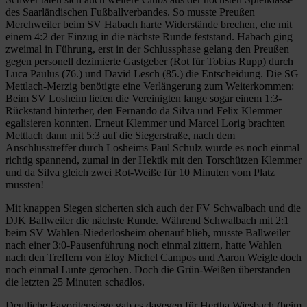
des Saarländischen Fußballverbandes. So musste Preußen
Merchweiler beim SV Habach harte Widerstände brechen, ehe mit
einem 4:2 der Einzug in die nächste Runde feststand. Habach ging
zweimal in Führung, erst in der Schlussphase gelang den Preußen
gegen personell dezimierte Gastgeber (Rot für Tobias Rupp) durch
Luca Paulus (76.) und David Lesch (85.) die Entscheidung. Die SG
Mettlach-Merzig benötigte eine Verlängerung zum Weiterkommen:
Beim SV Losheim liefen die Vereinigten lange sogar einem 1:3-
Rückstand hinterher, den Fernando da Silva und Felix Klemmer
egalisieren konnten. Erneut Klemmer und Marcel Lorig brachten
Mettlach dann mit 5:3 auf die Siegerstraße, nach dem
Anschlusstreffer durch Losheims Paul Schulz wurde es noch einmal
richtig spannend, zumal in der Hektik mit den Torschützen Klemmer
und da Silva gleich zwei Rot-Weiße für 10 Minuten vom Platz
mussten!
Mit knappen Siegen sicherten sich auch der FV Schwalbach und die
DJK Ballweiler die nächste Runde. Während Schwalbach mit 2:1
beim SV Wahlen-Niederlosheim obenauf blieb, musste Ballweiler
nach einer 3:0-Pausenführung noch einmal zittern, hatte Wahlen
nach den Treffern von Eloy Michel Campos und Aaron Weigle doch
noch einmal Lunte gerochen. Doch die Grün-Weißen überstanden
die letzten 25 Minuten schadlos.
Deutliche Favoritensiege gab es dagegen für Hertha Wiesbach (beim