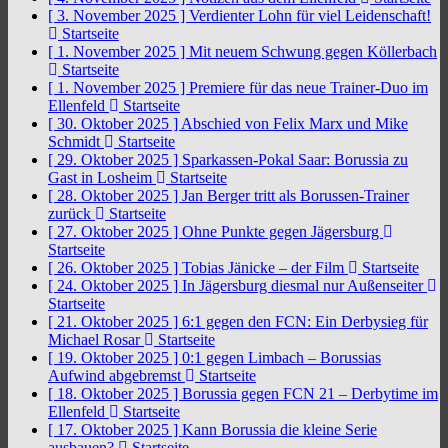
[ 3. November 2025 ]
Verdienter Lohn für viel Leidenschaft!
Startseite
[ 1. November 2025 ]
Mit neuem Schwung gegen Köllerbach
Startseite
[ 1. November 2025 ]
Premiere für das neue Trainer-Duo im
Ellenfeld
Startseite
[ 30. Oktober 2025 ]
Abschied von Felix Marx und Mike
Schmidt
Startseite
[ 29. Oktober 2025 ]
Sparkassen-Pokal Saar: Borussia zu
Gast in Losheim
Startseite
[ 28. Oktober 2025 ]
Jan Berger tritt als Borussen-Trainer
zurück
Startseite
[ 27. Oktober 2025 ]
Ohne Punkte gegen Jägersburg
Startseite
[ 26. Oktober 2025 ]
Tobias Jänicke – der Film
Startseite
[ 24. Oktober 2025 ]
In Jägersburg diesmal nur Außenseiter
Startseite
[ 21. Oktober 2025 ]
6:1 gegen den FCN: Ein Derbysieg für
Michael Rosar
Startseite
[ 19. Oktober 2025 ]
0:1 gegen Limbach – Borussias
Aufwind abgebremst
Startseite
[ 18. Oktober 2025 ]
Borussia gegen FCN 21 – Derbytime im
Ellenfeld
Startseite
[ 17. Oktober 2025 ]
Kann Borussia die kleine Serie
ausbauen?
Startseite