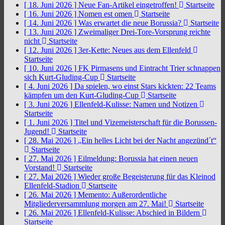
[ 18. Juni 2026 ]
Neue Fan-Artikel eingetroffen!
Startseite
[ 16. Juni 2026 ]
Nomen est omen
Startseite
[ 14. Juni 2026 ]
Was erwartet die neue Borussia?
Startseite
[ 13. Juni 2026 ]
Zweimaliger Drei-Tore-Vorsprung reichte
nicht
Startseite
[ 12. Juni 2026 ]
3er-Kette: Neues aus dem Ellenfeld
Startseite
[ 10. Juni 2026 ]
FK Pirmasens und Eintracht Trier schnappen
sich Kurt-Gluding-Cup
Startseite
[ 4. Juni 2026 ]
Da spielen, wo einst Stars kickten: 22 Teams
kämpfen um den Kurt-Gluding-Cup
Startseite
[ 3. Juni 2026 ]
Ellenfeld-Kulisse: Namen und Notizen
Startseite
[ 1. Juni 2026 ]
Titel und Vizemeisterschaft für die Borussen-
Jugend!
Startseite
[ 28. Mai 2026 ]
„Ein helles Licht bei der Nacht angezünd´t“
Startseite
[ 27. Mai 2026 ]
Eilmeldung: Borussia hat einen neuen
Vorstand!
Startseite
[ 27. Mai 2026 ]
Wieder große Begeisterung für das Kleinod
Ellenfeld-Stadion
Startseite
[ 26. Mai 2026 ]
Memento: Außerordentliche
Mitgliederversammlung morgen am 27. Mai!
Startseite
[ 26. Mai 2026 ]
Ellenfeld-Kulisse: Abschied in Bildern
Startseite