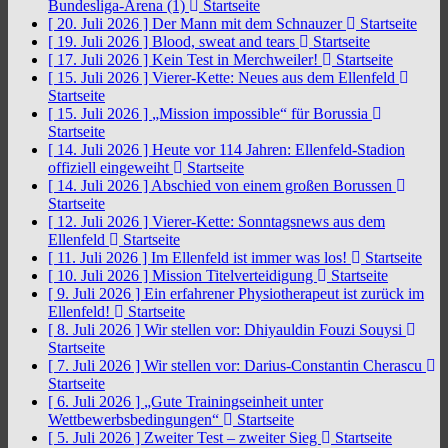
Bundesliga-Arena (1)
Startseite
[ 20. Juli 2026 ]
Der Mann mit dem Schnauzer
Startseite
[ 19. Juli 2026 ]
Blood, sweat and tears
Startseite
[ 17. Juli 2026 ]
Kein Test in Merchweiler!
Startseite
[ 15. Juli 2026 ]
Vierer-Kette: Neues aus dem Ellenfeld
Startseite
[ 15. Juli 2026 ]
„Mission impossible“ für Borussia
Startseite
[ 14. Juli 2026 ]
Heute vor 114 Jahren: Ellenfeld-Stadion
offiziell eingeweiht
Startseite
[ 14. Juli 2026 ]
Abschied von einem großen Borussen
Startseite
[ 12. Juli 2026 ]
Vierer-Kette: Sonntagsnews aus dem
Ellenfeld
Startseite
[ 11. Juli 2026 ]
Im Ellenfeld ist immer was los!
Startseite
[ 10. Juli 2026 ]
Mission Titelverteidigung
Startseite
[ 9. Juli 2026 ]
Ein erfahrener Physiotherapeut ist zurück im
Ellenfeld!
Startseite
[ 8. Juli 2026 ]
Wir stellen vor: Dhiyauldin Fouzi Souysi
Startseite
[ 7. Juli 2026 ]
Wir stellen vor: Darius-Constantin Cherascu
Startseite
[ 6. Juli 2026 ]
„Gute Trainingseinheit unter
Wettbewerbsbedingungen“
Startseite
[ 5. Juli 2026 ]
Zweiter Test – zweiter Sieg
Startseite