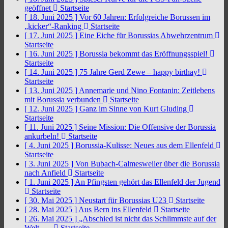
geöffnet
Startseite
[ 18. Juni 2025 ]
Vor 60 Jahren: Erfolgreiche Borussen im
„kicker“-Ranking
Startseite
[ 17. Juni 2025 ]
Eine Eiche für Borussias Abwehrzentrum
Startseite
[ 16. Juni 2025 ]
Borussia bekommt das Eröffnungsspiel!
Startseite
[ 14. Juni 2025 ]
75 Jahre Gerd Zewe – happy birthay!
Startseite
[ 13. Juni 2025 ]
Annemarie und Nino Fontanin: Zeitlebens
mit Borussia verbunden
Startseite
[ 12. Juni 2025 ]
Ganz im Sinne von Kurt Gluding
Startseite
[ 11. Juni 2025 ]
Seine Mission: Die Offensive der Borussia
ankurbeln!
Startseite
[ 4. Juni 2025 ]
Borussia-Kulisse: Neues aus dem Ellenfeld
Startseite
[ 3. Juni 2025 ]
Von Bubach-Calmesweiler über die Borussia
nach Anfield
Startseite
[ 1. Juni 2025 ]
An Pfingsten gehört das Ellenfeld der Jugend
Startseite
[ 30. Mai 2025 ]
Neustart für Borussias U23
Startseite
[ 28. Mai 2025 ]
Aus Bern ins Ellenfeld
Startseite
[ 26. Mai 2025 ]
„Abschied ist nicht das Schlimmste auf der
Welt, …
Startseite