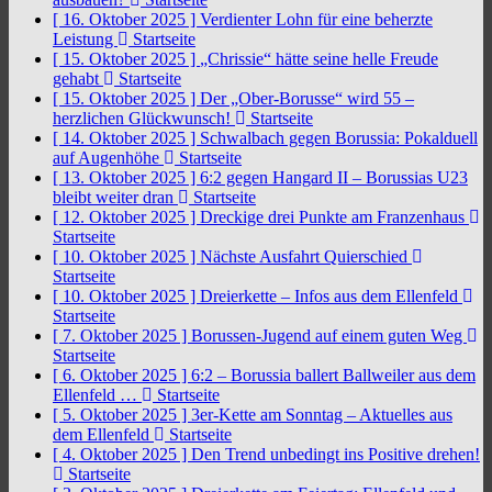
[ 16. Oktober 2025 ]
Verdienter Lohn für eine beherzte
Leistung
Startseite
[ 15. Oktober 2025 ]
„Chrissie“ hätte seine helle Freude
gehabt
Startseite
[ 15. Oktober 2025 ]
Der „Ober-Borusse“ wird 55 –
herzlichen Glückwunsch!
Startseite
[ 14. Oktober 2025 ]
Schwalbach gegen Borussia: Pokalduell
auf Augenhöhe
Startseite
[ 13. Oktober 2025 ]
6:2 gegen Hangard II – Borussias U23
bleibt weiter dran
Startseite
[ 12. Oktober 2025 ]
Dreckige drei Punkte am Franzenhaus
Startseite
[ 10. Oktober 2025 ]
Nächste Ausfahrt Quierschied
Startseite
[ 10. Oktober 2025 ]
Dreierkette – Infos aus dem Ellenfeld
Startseite
[ 7. Oktober 2025 ]
Borussen-Jugend auf einem guten Weg
Startseite
[ 6. Oktober 2025 ]
6:2 – Borussia ballert Ballweiler aus dem
Ellenfeld …
Startseite
[ 5. Oktober 2025 ]
3er-Kette am Sonntag – Aktuelles aus
dem Ellenfeld
Startseite
[ 4. Oktober 2025 ]
Den Trend unbedingt ins Positive drehen!
Startseite