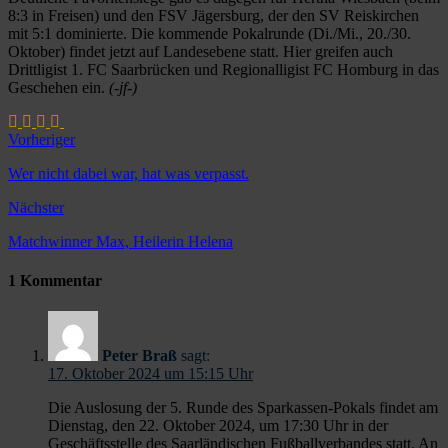
8:3 in Freisen) und den FSV Jägersburg, der den SV Reiskirchen
mit 5:1 dominierte. Die kommende Pokalrunde (Di./Mi., 20./30.
Oktober) findet jetzt auf Landesebene statt. Hier greifen auch
Drittligist 1. FC Saarbrücken und Regionalligist FC Homburg in das
Geschehen ein.
(-jf-)
Vorheriger
Wer nicht dabei war, hat was verpasst.
Nächster
Matchwinner Max, Heilerin Helena
1 Kommentar
Peter Braß
sagt:
17. Oktober 2024 um 15:15 Uhr
Die Auslosung der 5. Runde des Sparkassen-Pokals findet am
Dienstag, den 22. Oktober 2024, um 17:30 Uhr in der
Geschäftsstelle des Saarländischen Fußballverbandes statt. An