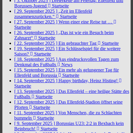
[ 3. Oktober 2025 ]
Dreierkette am Feiertag: Ellenfeld und
Borussen-Jugend
Startseite
[ 29. September 2025 ]
„Zeit im Ellenfeld
zusammenzurücken.“
Startseite
[ 27. September 2025 ]
Wenn einer eine Reise tut …
Startseite
[ 26. September 2025 ]
„Das ist wie ein Besuch beim
Zahnarzt“
Startseite
[ 22. September 2025 ]
Ein gebrauchter Tag
Startseite
[ 19. September 2025 ]
Ein Schlüsselspiel für die weitere
Saison?
Startseite
[ 18. September 2025 ]
Aus eindrucksvollen Tagen zum
Denkmal des Fußballs
News
[ 15. September 2025 ]
Ein mehr als gelungener Tag für
Ellenfeld und Borussia
Startseite
[ 14. September 2025 ]
Happy birthday, Heinz Histing!
Startseite
[ 13. September 2025 ]
Das Ellenfeld – eine heilige Stätte des
Fußballs
Startseite
[ 12. September 2025 ]
Das Ellenfeld-Stadion öffnet seine
Pforten
Startseite
[ 11. September 2025 ]
Von Menschen, die zu Schlachten
bummeln
Startseite
[ 9. September 2025 ]
Borussias U23: 2:2 in Bexbach kein
Beinbruch!
Startseite