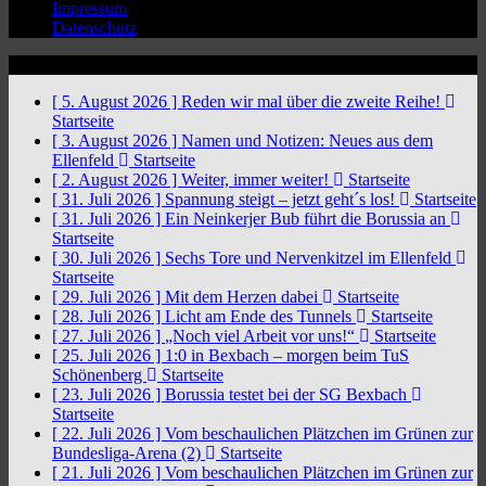
Impressum
Datenschutz
News Ticker
[ 5. August 2026 ]
Reden wir mal über die zweite Reihe!
Startseite
[ 3. August 2026 ]
Namen und Notizen: Neues aus dem
Ellenfeld
Startseite
[ 2. August 2026 ]
Weiter, immer weiter!
Startseite
[ 31. Juli 2026 ]
Spannung steigt – jetzt geht´s los!
Startseite
[ 31. Juli 2026 ]
Ein Neinkerjer Bub führt die Borussia an
Startseite
[ 30. Juli 2026 ]
Sechs Tore und Nervenkitzel im Ellenfeld
Startseite
[ 29. Juli 2026 ]
Mit dem Herzen dabei
Startseite
[ 28. Juli 2026 ]
Licht am Ende des Tunnels
Startseite
[ 27. Juli 2026 ]
„Noch viel Arbeit vor uns!“
Startseite
[ 25. Juli 2026 ]
1:0 in Bexbach – morgen beim TuS
Schönenberg
Startseite
[ 23. Juli 2026 ]
Borussia testet bei der SG Bexbach
Startseite
[ 22. Juli 2026 ]
Vom beschaulichen Plätzchen im Grünen zur
Bundesliga-Arena (2)
Startseite
[ 21. Juli 2026 ]
Vom beschaulichen Plätzchen im Grünen zur