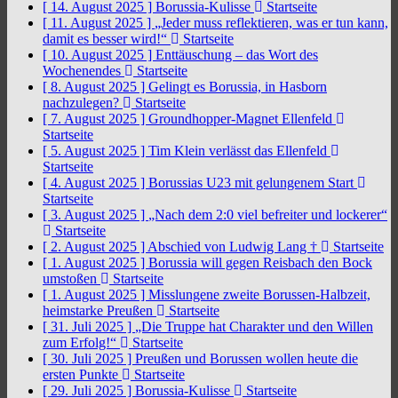
[ 14. August 2025 ]
Borussia-Kulisse
Startseite
[ 11. August 2025 ]
„Jeder muss reflektieren, was er tun kann,
damit es besser wird!“
Startseite
[ 10. August 2025 ]
Enttäuschung – das Wort des
Wochenendes
Startseite
[ 8. August 2025 ]
Gelingt es Borussia, in Hasborn
nachzulegen?
Startseite
[ 7. August 2025 ]
Groundhopper-Magnet Ellenfeld
Startseite
[ 5. August 2025 ]
Tim Klein verlässt das Ellenfeld
Startseite
[ 4. August 2025 ]
Borussias U23 mit gelungenem Start
Startseite
[ 3. August 2025 ]
„Nach dem 2:0 viel befreiter und lockerer“
Startseite
[ 2. August 2025 ]
Abschied von Ludwig Lang †
Startseite
[ 1. August 2025 ]
Borussia will gegen Reisbach den Bock
umstoßen
Startseite
[ 1. August 2025 ]
Misslungene zweite Borussen-Halbzeit,
heimstarke Preußen
Startseite
[ 31. Juli 2025 ]
„Die Truppe hat Charakter und den Willen
zum Erfolg!“
Startseite
[ 30. Juli 2025 ]
Preußen und Borussen wollen heute die
ersten Punkte
Startseite
[ 29. Juli 2025 ]
Borussia-Kulisse
Startseite