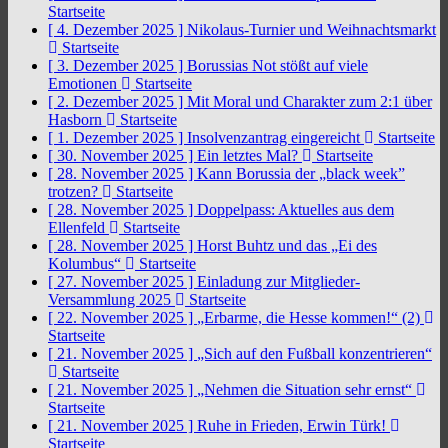
Startseite
[ 4. Dezember 2025 ]
Nikolaus-Turnier und Weihnachtsmarkt
Startseite
[ 3. Dezember 2025 ]
Borussias Not stößt auf viele
Emotionen
Startseite
[ 2. Dezember 2025 ]
Mit Moral und Charakter zum 2:1 über
Hasborn
Startseite
[ 1. Dezember 2025 ]
Insolvenzantrag eingereicht
Startseite
[ 30. November 2025 ]
Ein letztes Mal?
Startseite
[ 28. November 2025 ]
Kann Borussia der „black week”
trotzen?
Startseite
[ 28. November 2025 ]
Doppelpass: Aktuelles aus dem
Ellenfeld
Startseite
[ 28. November 2025 ]
Horst Buhtz und das „Ei des
Kolumbus“
Startseite
[ 27. November 2025 ]
Einladung zur Mitglieder-
Versammlung 2025
Startseite
[ 22. November 2025 ]
„Erbarme, die Hesse kommen!“ (2)
Startseite
[ 21. November 2025 ]
„Sich auf den Fußball konzentrieren“
Startseite
[ 21. November 2025 ]
„Nehmen die Situation sehr ernst“
Startseite
[ 21. November 2025 ]
Ruhe in Frieden, Erwin Türk!
Startseite