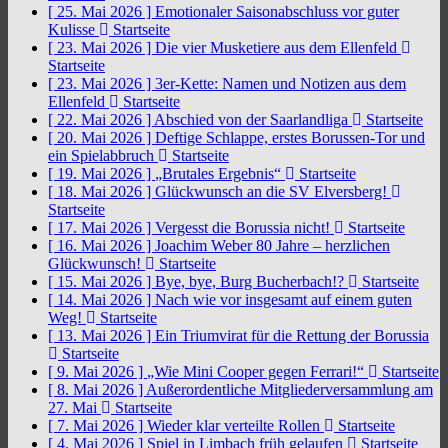
[ 25. Mai 2026 ]
Emotionaler Saisonabschluss vor guter
Kulisse
Startseite
[ 23. Mai 2026 ]
Die vier Musketiere aus dem Ellenfeld
Startseite
[ 23. Mai 2026 ]
3er-Kette: Namen und Notizen aus dem
Ellenfeld
Startseite
[ 22. Mai 2026 ]
Abschied von der Saarlandliga
Startseite
[ 20. Mai 2026 ]
Deftige Schlappe, erstes Borussen-Tor und
ein Spielabbruch
Startseite
[ 19. Mai 2026 ]
„Brutales Ergebnis“
Startseite
[ 18. Mai 2026 ]
Glückwunsch an die SV Elversberg!
Startseite
[ 17. Mai 2026 ]
Vergesst die Borussia nicht!
Startseite
[ 16. Mai 2026 ]
Joachim Weber 80 Jahre – herzlichen
Glückwunsch!
Startseite
[ 15. Mai 2026 ]
Bye, bye, Burg Bucherbach!?
Startseite
[ 14. Mai 2026 ]
Nach wie vor insgesamt auf einem guten
Weg!
Startseite
[ 13. Mai 2026 ]
Ein Triumvirat für die Rettung der Borussia
Startseite
[ 9. Mai 2026 ]
„Wie Mini Cooper gegen Ferrari!“
Startseite
[ 8. Mai 2026 ]
Außerordentliche Mitgliederversammlung am
27. Mai
Startseite
[ 7. Mai 2026 ]
Wieder klar verteilte Rollen
Startseite
[ 4. Mai 2026 ]
Spiel in Limbach früh gelaufen
Startseite