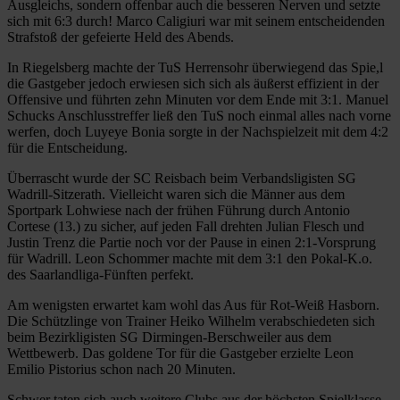
Ausgleichs, sondern offenbar auch die besseren Nerven und setzte
sich mit 6:3 durch! Marco Caligiuri war mit seinem entscheidenden
Strafstoß der gefeierte Held des Abends.
In Riegelsberg machte der TuS Herrensohr überwiegend das Spie,l
die Gastgeber jedoch erwiesen sich sich als äußerst effizient in der
Offensive und führten zehn Minuten vor dem Ende mit 3:1. Manuel
Schucks Anschlusstreffer ließ den TuS noch einmal alles nach vorne
werfen, doch Luyeye Bonia sorgte in der Nachspielzeit mit dem 4:2
für die Entscheidung.
Überrascht wurde der SC Reisbach beim Verbandsligisten SG
Wadrill-Sitzerath. Vielleicht waren sich die Männer aus dem
Sportpark Lohwiese nach der frühen Führung durch Antonio
Cortese (13.) zu sicher, auf jeden Fall drehten Julian Flesch und
Justin Trenz die Partie noch vor der Pause in einen 2:1-Vorsprung
für Wadrill. Leon Schommer machte mit dem 3:1 den Pokal-K.o.
des Saarlandliga-Fünften perfekt.
Am wenigsten erwartet kam wohl das Aus für Rot-Weiß Hasborn.
Die Schützlinge von Trainer Heiko Wilhelm verabschiedeten sich
beim Bezirkligisten SG Dirmingen-Berschweiler aus dem
Wettbewerb. Das goldene Tor für die Gastgeber erzielte Leon
Emilio Pistorius schon nach 20 Minuten.
Schwer taten sich auch weitere Clubs aus der höchsten Spielklasse