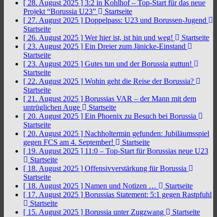
[ 28. August 2025 ]
3:2 in Kohlhof – Top-Start für das neue
Projekt “Borussia U23”
Startseite
[ 27. August 2025 ]
Doppelpass: U23 und Borussen-Jugend
Startseite
[ 26. August 2025 ]
Wer hier ist, ist hin und weg!
Startseite
[ 23. August 2025 ]
Ein Dreier zum Jänicke-Einstand
Startseite
[ 23. August 2025 ]
Gutes tun und der Borussia guttun!
Startseite
[ 22. August 2025 ]
Wohin geht die Reise der Borussia?
Startseite
[ 21. August 2025 ]
Borussias VAR – der Mann mit dem
untrüglichen Auge
Startseite
[ 20. August 2025 ]
Ein Phoenix zu Besuch bei Borussia
Startseite
[ 20. August 2025 ]
Nachholtermin gefunden: Jubiläumsspiel
gegen FCS am 4. September!
Startseite
[ 19. August 2025 ]
11:0 – Top-Start für Borussias neue U23
Startseite
[ 18. August 2025 ]
Offensivverstärkung für Borussia
Startseite
[ 18. August 2025 ]
Namen und Notizen …
Startseite
[ 17. August 2025 ]
Borussias Statement: 5:1 gegen Rastpfuhl
Startseite
[ 15. August 2025 ]
Borussia unter Zugzwang
Startseite