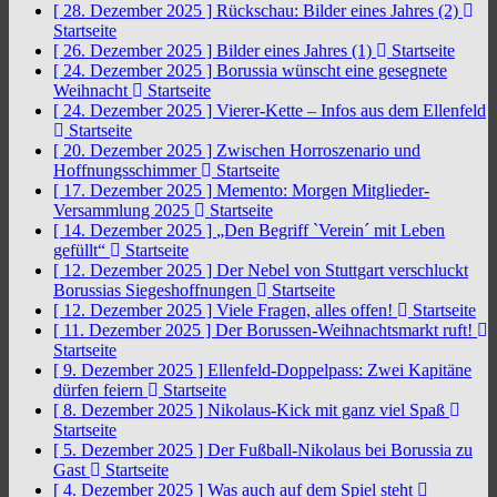
[ 28. Dezember 2025 ]
Rückschau: Bilder eines Jahres (2)
Startseite
[ 26. Dezember 2025 ]
Bilder eines Jahres (1)
Startseite
[ 24. Dezember 2025 ]
Borussia wünscht eine gesegnete
Weihnacht
Startseite
[ 24. Dezember 2025 ]
Vierer-Kette – Infos aus dem Ellenfeld
Startseite
[ 20. Dezember 2025 ]
Zwischen Horroszenario und
Hoffnungsschimmer
Startseite
[ 17. Dezember 2025 ]
Memento: Morgen Mitglieder-
Versammlung 2025
Startseite
[ 14. Dezember 2025 ]
„Den Begriff `Verein´ mit Leben
gefüllt“
Startseite
[ 12. Dezember 2025 ]
Der Nebel von Stuttgart verschluckt
Borussias Siegeshoffnungen
Startseite
[ 12. Dezember 2025 ]
Viele Fragen, alles offen!
Startseite
[ 11. Dezember 2025 ]
Der Borussen-Weihnachtsmarkt ruft!
Startseite
[ 9. Dezember 2025 ]
Ellenfeld-Doppelpass: Zwei Kapitäne
dürfen feiern
Startseite
[ 8. Dezember 2025 ]
Nikolaus-Kick mit ganz viel Spaß
Startseite
[ 5. Dezember 2025 ]
Der Fußball-Nikolaus bei Borussia zu
Gast
Startseite
[ 4. Dezember 2025 ]
Was auch auf dem Spiel steht