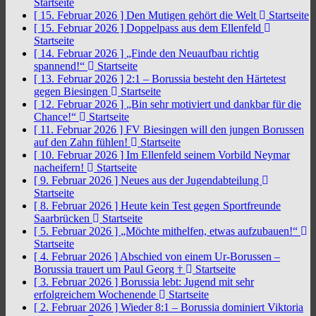
Startseite
[ 15. Februar 2026 ]
Den Mutigen gehört die Welt
Startseite
[ 15. Februar 2026 ]
Doppelpass aus dem Ellenfeld
Startseite
[ 14. Februar 2026 ]
„Finde den Neuaufbau richtig
spannend!“
Startseite
[ 13. Februar 2026 ]
2:1 – Borussia besteht den Härtetest
gegen Biesingen
Startseite
[ 12. Februar 2026 ]
„Bin sehr motiviert und dankbar für die
Chance!“
Startseite
[ 11. Februar 2026 ]
FV Biesingen will den jungen Borussen
auf den Zahn fühlen!
Startseite
[ 10. Februar 2026 ]
Im Ellenfeld seinem Vorbild Neymar
nacheifern!
Startseite
[ 9. Februar 2026 ]
Neues aus der Jugendabteilung
Startseite
[ 8. Februar 2026 ]
Heute kein Test gegen Sportfreunde
Saarbrücken
Startseite
[ 5. Februar 2026 ]
„Möchte mithelfen, etwas aufzubauen!“
Startseite
[ 4. Februar 2026 ]
Abschied von einem Ur-Borussen –
Borussia trauert um Paul Georg †
Startseite
[ 3. Februar 2026 ]
Borussia lebt: Jugend mit sehr
erfolgreichem Wochenende
Startseite
[ 2. Februar 2026 ]
Wieder 8:1 – Borussia dominiert Viktoria