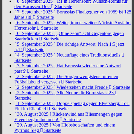
[ 8. September 2025 ]
1:1 in Herrensohr: Wunsch-Remis für
den Borussen-Doc
Startseite
[ 7. September 2025 ]
Borussias Finalgegner von 1959 ist 125
Jahre alt!
Startseite
[ 6. September 2025 ]
Weiter, immer weiter: Nächste Ausfahrt
Herrensohr
Startseite
[ 6. September 2025 ]
„Ohne zehn“ acht Gegentore gegen
Saarbrücken
Startseite
[ 5. September 2025 ]
Die richtige Antwort: Nach 1:5 jetzt
5:1!
Startseite
[ 4. September 2025 ]
Neuauflage eines Traditionsduells
Startseite
[ 3. September 2025 ]
Hat Borussia wieder eine Antwort
parat?
Startseite
[ 2. September 2025 ]
Die Sorgen wenigstens für einen
Fußballabend vergessen
Startseite
[ 2. September 2025 ]
Wiedersehen macht Freude
Startseite
[ 2. September 2025 ]
Alle Neune für Borussias U23
Startseite
[ 1. September 2025 ]
Doppelspieltag gegen Elversberg: Tor-
Flut im Ellenfeld
Startseite
[ 30. August 2025 ]
Rückenwind aus Bliesmengen gegen
Elversberg mitnehmen!
Startseite
[ 29. August 2025 ]
Von Hiobsbotschaften und einem
Pyrrhus-Sieg
Startseite