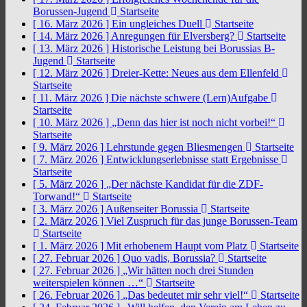
Borussen-Jugend
Startseite
[ 16. März 2026 ]
Ein ungleiches Duell
Startseite
[ 14. März 2026 ]
Anregungen für Elversberg?
Startseite
[ 13. März 2026 ]
Historische Leistung bei Borussias B-
Jugend
Startseite
[ 12. März 2026 ]
Dreier-Kette: Neues aus dem Ellenfeld
Startseite
[ 11. März 2026 ]
Die nächste schwere (Lern)Aufgabe
Startseite
[ 10. März 2026 ]
„Denn das hier ist noch nicht vorbei!“
Startseite
[ 9. März 2026 ]
Lehrstunde gegen Bliesmengen
Startseite
[ 7. März 2026 ]
Entwicklungserlebnisse statt Ergebnisse
Startseite
[ 5. März 2026 ]
„Der nächste Kandidat für die ZDF-
Torwand!“
Startseite
[ 3. März 2026 ]
Außenseiter Borussia
Startseite
[ 2. März 2026 ]
Viel Zuspruch für das junge Borussen-Team
Startseite
[ 1. März 2026 ]
Mit erhobenem Haupt vom Platz
Startseite
[ 27. Februar 2026 ]
Quo vadis, Borussia?
Startseite
[ 27. Februar 2026 ]
„Wir hätten noch drei Stunden
weiterspielen können …“
Startseite
[ 26. Februar 2026 ]
„Das bedeutet mir sehr viel!“
Startseite