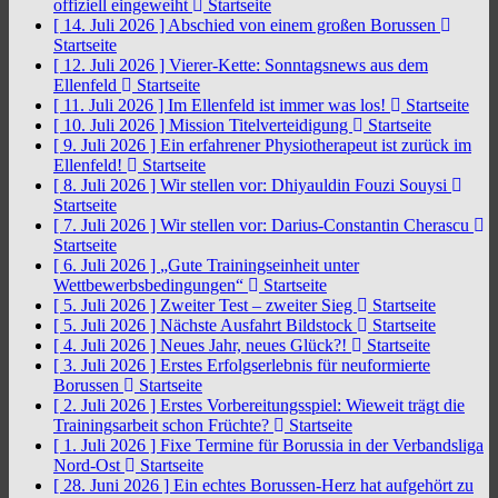
offiziell eingeweiht
Startseite
[ 14. Juli 2026 ]
Abschied von einem großen Borussen
Startseite
[ 12. Juli 2026 ]
Vierer-Kette: Sonntagsnews aus dem
Ellenfeld
Startseite
[ 11. Juli 2026 ]
Im Ellenfeld ist immer was los!
Startseite
[ 10. Juli 2026 ]
Mission Titelverteidigung
Startseite
[ 9. Juli 2026 ]
Ein erfahrener Physiotherapeut ist zurück im
Ellenfeld!
Startseite
[ 8. Juli 2026 ]
Wir stellen vor: Dhiyauldin Fouzi Souysi
Startseite
[ 7. Juli 2026 ]
Wir stellen vor: Darius-Constantin Cherascu
Startseite
[ 6. Juli 2026 ]
„Gute Trainingseinheit unter
Wettbewerbsbedingungen“
Startseite
[ 5. Juli 2026 ]
Zweiter Test – zweiter Sieg
Startseite
[ 5. Juli 2026 ]
Nächste Ausfahrt Bildstock
Startseite
[ 4. Juli 2026 ]
Neues Jahr, neues Glück?!
Startseite
[ 3. Juli 2026 ]
Erstes Erfolgserlebnis für neuformierte
Borussen
Startseite
[ 2. Juli 2026 ]
Erstes Vorbereitungsspiel: Wieweit trägt die
Trainingsarbeit schon Früchte?
Startseite
[ 1. Juli 2026 ]
Fixe Termine für Borussia in der Verbandsliga
Nord-Ost
Startseite
[ 28. Juni 2026 ]
Ein echtes Borussen-Herz hat aufgehört zu