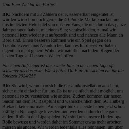
Und Euer Ziel für die Partie?
BK:
Nachdem mit 38 Zählern der Klassenerhalt eingetütet ist,
würden wir schon noch gerne die 40-Punkte-Marke knacken und
uns im letzten Heimspiel von unseren Fans, die uns durch das ganze
Jahr getragen haben, mit einem Sieg verabschieden, zumal wir
personell jetzt wieder gut aufgestellt sind und nahezu alle Mann an
Bord sind. Einen besseren Rahmen wie ein Spiel gegen den
Traditionsverein aus Neunkirchen kann es für dieses Vorhaben
eigentlich nicht geben! Wobei wir natürlich nach dem Regen der
letzten Tage auf besseres Wetter hoffen.
Für einen Aufsteiger ist das zweite Jahr in der neuen Liga oft
schwerer als das erste. Wie schätzst Du Eure Aussichten ein für die
Spielzeit 2024/25?
BK:
Sie wird, wenn man sich die Gesamtkonstellation anschaut,
sicher nicht einfacher für uns. Es ist uns einfach nicht möglich, uns
personell so zu verstärken wie andere. Zudem kommen zur neuen
Saison mit dem FC Rastpfuhl und wahrscheinlich dem SC Halberg-
Brebach keine normalen Aufsteiger hinzu – beide haben jetzt schon
kräftig in Neuzugänge investiert und werden dadurch eine ganz
andere Rolle in der Liga spielen. Wir sind uns unserer Underdog-
Rolle bewusst und werden daher im Sommer etwas mehr arbeiten
müssen als andere. Wir werden jedenfalls alles reinhauen, um über