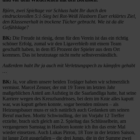
Björn, zwei Spieltage vor Schluss habt Ihr durch den
eindrucksvollen 5:1-Sieg bei Rot-Weiß Hasborn Euer erklärtes Ziel,
den Klassenerhalt in trockene Tücher gebracht. Wie ist da die
Gefühlslage?
BK:
Die Freude ist riesig, denn für den Verein ist das ein richtig
schöner Erfolg, zumal wir den Ligaverbleib mit einem Team
geschafft haben, in dem 85 Prozent der Spieler aus dem Ort
kommen. Das ist heutzutage nicht mehr selbstverständlich.
Außerdem habt Ihr ja auch mit Verletzungspech zu kämpfen gehabt
…
BK:
Ja, vor allem unsere beiden Torjäger haben wir schmerzlich
vermisst. Marcel Zenner, der mit 19 Toren im letzten Jahr
maßgeblichen Anteil am Aufstieg in die Saarlandliga hatte, hat seine
Karriere wegen des Kreuzbandrisses, bei dem im Knie alles kaputt
war, was kaputt gehen konnte, sogar beenden müssen – als
Heizungsbauer muss er sich natürlich auch Gedanken um seinen
Beruf machen. Moritz Schwindling, der im Vorjahr 12 Treffer
erzielte, brach sich gleich am 2. Spieltag das Schlüsselbein, am
vergangenen Samstag in Hasborn konnte ich ihn das erste Mal
wieder einsetzen. Auch Lukas Pirron, 18 Tore in der letzten Saison,
ist lange Zeit ausgefallen – die drei Jungs, die in der Summe zwei