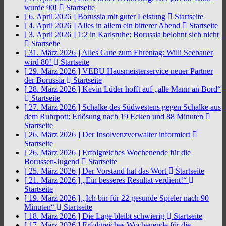
wurde 90!
Startseite
[ 6. April 2026 ]
Borussia mit guter Leistung
Startseite
[ 4. April 2026 ]
Alles in allem ein bitterer Abend
Startseite
[ 3. April 2026 ]
1:2 in Karlsruhe: Borussia belohnt sich nicht
Startseite
[ 31. März 2026 ]
Alles Gute zum Ehrentag: Willi Seebauer
wird 80!
Startseite
[ 29. März 2026 ]
VEBU Hausmeisterservice neuer Partner
der Borussia
Startseite
[ 28. März 2026 ]
Kevin Lüder hofft auf „alle Mann an Bord“
Startseite
[ 27. März 2026 ]
Schalke des Südwestens gegen Schalke aus
dem Ruhrpott: Erlösung nach 19 Ecken und 88 Minuten
Startseite
[ 26. März 2026 ]
Der Insolvenzverwalter informiert
Startseite
[ 26. März 2026 ]
Erfolgreiches Wochenende für die
Borussen-Jugend
Startseite
[ 25. März 2026 ]
Der Vorstand hat das Wort
Startseite
[ 21. März 2026 ]
„Ein besseres Resultat verdient!“
Startseite
[ 19. März 2026 ]
„Ich bin für 22 gesunde Spieler nach 90
Minuten“
Startseite
[ 18. März 2026 ]
Die Lage bleibt schwierig
Startseite
[ 17. März 2026 ]
Erfolgreiches Wochenende für die