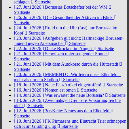
schlagen
Startseite
[ 27. Juni 2026 ]
Borussias Botschafter bei der WM
Startseite
[ 26. Juni 2026 ]
Die Gesundheit der Aktiven im Blick
Startseite
[ 24. Juni 2026 ]
Rund um die Uhr (fast) nur Borussia im
Kopf
Startseite
[ 23. Juni 2026 ]
Aufgeben gilt nicht: Hartnäckige Borussen-
Jugend gegen Auersmacher
Startseite
[ 22. Juni 2026 ]
Dicke Brocken im August
Startseite
[ 21. Juni 2026 ]
Schwitzen unter sengender Sonne
Startseite
[ 21. Juni 2026 ]
Mit dem Autokorso durch die Hüttestadt
Startseite
[ 20. Juni 2026 ]
MEMENTO: Wir feiern unser Ellenfeld –
mehr als nur ein Stadion
Startseite
[ 18. Juni 2026 ]
Neue Fan-Artikel eingetroffen!
Startseite
[ 16. Juni 2026 ]
Nomen est omen
Startseite
[ 14. Juni 2026 ]
Was erwartet die neue Borussia?
Startseite
[ 13. Juni 2026 ]
Zweimaliger Drei-Tore-Vorsprung reichte
nicht
Startseite
[ 12. Juni 2026 ]
3er-Kette: Neues aus dem Ellenfeld
Startseite
[ 10. Juni 2026 ]
FK Pirmasens und Eintracht Trier schnappen
sich Kurt-Gluding-Cup
Startseite