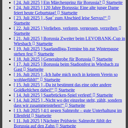
[ 24. Juli 2025 ]
Ein Märchenprinz für Borussia?
Startseite
[ 24. Juli 2025 ]
120 Jahre Borussia: Eine alte junge Dame
feiert heute Geburtstag!
Startseite
[ 23. Juli 2025 ]
„Sag´ zum Abschied leise Servus!“
Startseite
[ 22. Juli 2025 ]
Verlieben, verloren, vergessen, verzeihen
Startseite
[ 21. Juli 2025 ]
Borussia Zweiter beim LEVOBANK-Cup in
Wiesbach
Startseite
[ 19. Juli 2025 ]
Saarlandliga-Termine bis zur Winterpause
stehen fest
Startseite
[ 18. Juli 2025 ]
Generalprobe für Borussia
Startseite
[ 17. Juli 2025 ]
Borussia beim Stadionfest in Wiesbach zu
Gast
Startseite
[ 16. Juli 2025 ]
„Ich habe mich noch in keinem Verein so
wohlgefühlt!“
Startseite
[ 15. Juli 2025 ]
„Da ist bestimmt das eine oder andere
Goldkehlchen dabei!“
Startseite
[ 14. Juli 2025 ]
Saarbrücken-Spiel verlegt!
Startseite
[ 14. Juli 2025 ]
„Nicht wo der einzelne steht, zählt, sondern
dass wir zusammenstehen!“
Startseite
[ 13. Juli 2025 ]
4:1 gegen Salmrohr – gute Unterhaltung im
Ellenfeld
Startseite
[ 11. Juli 2025 ]
Nächster Prüfstein: Salmrohr fühlt der
Borussia auf den Zahn
Startseite