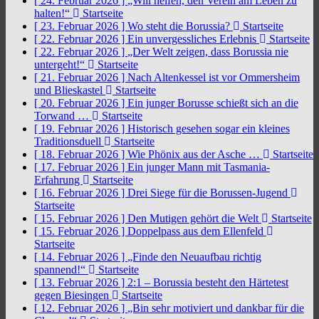
[ 24. Februar 2026 ]
„Will helfen, den Verein am Leben zu
halten!“
Startseite
[ 23. Februar 2026 ]
Wo steht die Borussia?
Startseite
[ 22. Februar 2026 ]
Ein unvergessliches Erlebnis
Startseite
[ 22. Februar 2026 ]
„Der Welt zeigen, dass Borussia nie
untergeht!“
Startseite
[ 21. Februar 2026 ]
Nach Altenkessel ist vor Ommersheim
und Blieskastel
Startseite
[ 20. Februar 2026 ]
Ein junger Borusse schießt sich an die
Torwand …
Startseite
[ 19. Februar 2026 ]
Historisch gesehen sogar ein kleines
Traditionsduell
Startseite
[ 18. Februar 2026 ]
Wie Phönix aus der Asche …
Startseite
[ 17. Februar 2026 ]
Ein junger Mann mit Tasmania-
Erfahrung
Startseite
[ 16. Februar 2026 ]
Drei Siege für die Borussen-Jugend
Startseite
[ 15. Februar 2026 ]
Den Mutigen gehört die Welt
Startseite
[ 15. Februar 2026 ]
Doppelpass aus dem Ellenfeld
Startseite
[ 14. Februar 2026 ]
„Finde den Neuaufbau richtig
spannend!“
Startseite
[ 13. Februar 2026 ]
2:1 – Borussia besteht den Härtetest
gegen Biesingen
Startseite
[ 12. Februar 2026 ]
„Bin sehr motiviert und dankbar für die