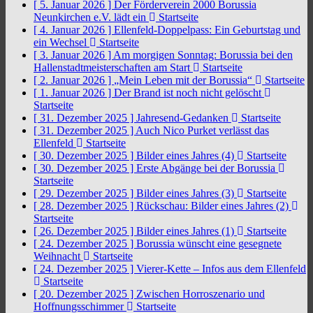
[ 5. Januar 2026 ]
Der Förderverein 2000 Borussia
Neunkirchen e.V. lädt ein
Startseite
[ 4. Januar 2026 ]
Ellenfeld-Doppelpass: Ein Geburtstag und
ein Wechsel
Startseite
[ 3. Januar 2026 ]
Am morgigen Sonntag: Borussia bei den
Hallenstadtmeisterschaften am Start
Startseite
[ 2. Januar 2026 ]
„Mein Leben mit der Borussia“
Startseite
[ 1. Januar 2026 ]
Der Brand ist noch nicht gelöscht
Startseite
[ 31. Dezember 2025 ]
Jahresend-Gedanken
Startseite
[ 31. Dezember 2025 ]
Auch Nico Purket verlässt das
Ellenfeld
Startseite
[ 30. Dezember 2025 ]
Bilder eines Jahres (4)
Startseite
[ 30. Dezember 2025 ]
Erste Abgänge bei der Borussia
Startseite
[ 29. Dezember 2025 ]
Bilder eines Jahres (3)
Startseite
[ 28. Dezember 2025 ]
Rückschau: Bilder eines Jahres (2)
Startseite
[ 26. Dezember 2025 ]
Bilder eines Jahres (1)
Startseite
[ 24. Dezember 2025 ]
Borussia wünscht eine gesegnete
Weihnacht
Startseite
[ 24. Dezember 2025 ]
Vierer-Kette – Infos aus dem Ellenfeld
Startseite
[ 20. Dezember 2025 ]
Zwischen Horroszenario und
Hoffnungsschimmer
Startseite