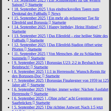
[ 19. September 2025 ]
Ein Schlüsselspiel für die weitere
Saison?
Startseite
[ 18. September 2025 ]
Aus eindrucksvollen Tagen zum
Denkmal des Fußballs
News
[ 15. September 2025 ]
Ein mehr als gelungener Tag für
Ellenfeld und Borussia
Startseite
[ 14. September 2025 ]
Happy birthday, Heinz Histing!
Startseite
[ 13. September 2025 ]
Das Ellenfeld – eine heilige Stätte des
Fußballs
Startseite
[ 12. September 2025 ]
Das Ellenfeld-Stadion öffnet seine
Pforten
Startseite
[ 11. September 2025 ]
Von Menschen, die zu Schlachten
bummeln
Startseite
[ 9. September 2025 ]
Borussias U23: 2:2 in Bexbach kein
Beinbruch!
Startseite
[ 8. September 2025 ]
1:1 in Herrensohr: Wunsch-Remis für
den Borussen-Doc
Startseite
[ 7. September 2025 ]
Borussias Finalgegner von 1959 ist 125
Jahre alt!
Startseite
[ 6. September 2025 ]
Weiter, immer weiter: Nächste Ausfahrt
Herrensohr
Startseite
[ 6. September 2025 ]
„Ohne zehn“ acht Gegentore gegen
Saarbrücken
Startseite
[ 5. September 2025 ]
Die richtige Antwort: Nach 1:5 jetzt