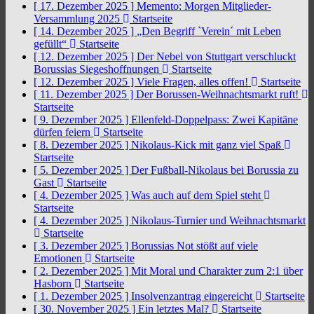
[ 17. Dezember 2025 ]
Memento: Morgen Mitglieder-
Versammlung 2025
Startseite
[ 14. Dezember 2025 ]
„Den Begriff `Verein´ mit Leben
gefüllt“
Startseite
[ 12. Dezember 2025 ]
Der Nebel von Stuttgart verschluckt
Borussias Siegeshoffnungen
Startseite
[ 12. Dezember 2025 ]
Viele Fragen, alles offen!
Startseite
[ 11. Dezember 2025 ]
Der Borussen-Weihnachtsmarkt ruft!
Startseite
[ 9. Dezember 2025 ]
Ellenfeld-Doppelpass: Zwei Kapitäne
dürfen feiern
Startseite
[ 8. Dezember 2025 ]
Nikolaus-Kick mit ganz viel Spaß
Startseite
[ 5. Dezember 2025 ]
Der Fußball-Nikolaus bei Borussia zu
Gast
Startseite
[ 4. Dezember 2025 ]
Was auch auf dem Spiel steht
Startseite
[ 4. Dezember 2025 ]
Nikolaus-Turnier und Weihnachtsmarkt
Startseite
[ 3. Dezember 2025 ]
Borussias Not stößt auf viele
Emotionen
Startseite
[ 2. Dezember 2025 ]
Mit Moral und Charakter zum 2:1 über
Hasborn
Startseite
[ 1. Dezember 2025 ]
Insolvenzantrag eingereicht
Startseite
[ 30. November 2025 ]
Ein letztes Mal?
Startseite