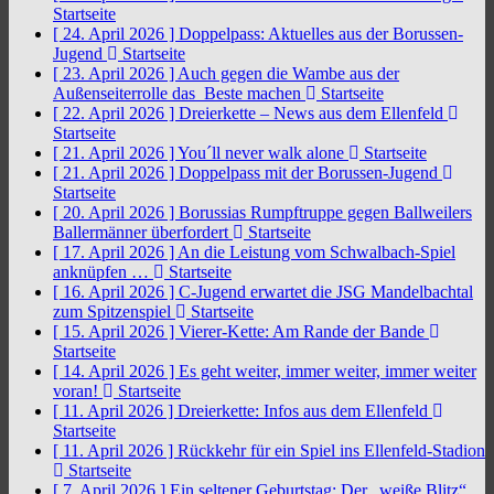
Startseite
[ 24. April 2026 ]
Doppelpass: Aktuelles aus der Borussen-
Jugend
Startseite
[ 23. April 2026 ]
Auch gegen die Wambe aus der
Außenseiterrolle das Beste machen
Startseite
[ 22. April 2026 ]
Dreierkette – News aus dem Ellenfeld
Startseite
[ 21. April 2026 ]
You´ll never walk alone
Startseite
[ 21. April 2026 ]
Doppelpass mit der Borussen-Jugend
Startseite
[ 20. April 2026 ]
Borussias Rumpftruppe gegen Ballweilers
Ballermänner überfordert
Startseite
[ 17. April 2026 ]
An die Leistung vom Schwalbach-Spiel
anknüpfen …
Startseite
[ 16. April 2026 ]
C-Jugend erwartet die JSG Mandelbachtal
zum Spitzenspiel
Startseite
[ 15. April 2026 ]
Vierer-Kette: Am Rande der Bande
Startseite
[ 14. April 2026 ]
Es geht weiter, immer weiter, immer weiter
voran!
Startseite
[ 11. April 2026 ]
Dreierkette: Infos aus dem Ellenfeld
Startseite
[ 11. April 2026 ]
Rückkehr für ein Spiel ins Ellenfeld-Stadion
Startseite
[ 7. April 2026 ]
Ein seltener Geburtstag: Der „weiße Blitz“