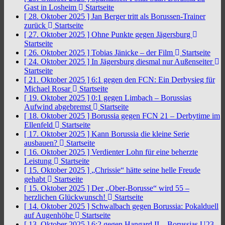
Gast in Losheim
Startseite
[ 28. Oktober 2025 ]
Jan Berger tritt als Borussen-Trainer
zurück
Startseite
[ 27. Oktober 2025 ]
Ohne Punkte gegen Jägersburg
Startseite
[ 26. Oktober 2025 ]
Tobias Jänicke – der Film
Startseite
[ 24. Oktober 2025 ]
In Jägersburg diesmal nur Außenseiter
Startseite
[ 21. Oktober 2025 ]
6:1 gegen den FCN: Ein Derbysieg für
Michael Rosar
Startseite
[ 19. Oktober 2025 ]
0:1 gegen Limbach – Borussias
Aufwind abgebremst
Startseite
[ 18. Oktober 2025 ]
Borussia gegen FCN 21 – Derbytime im
Ellenfeld
Startseite
[ 17. Oktober 2025 ]
Kann Borussia die kleine Serie
ausbauen?
Startseite
[ 16. Oktober 2025 ]
Verdienter Lohn für eine beherzte
Leistung
Startseite
[ 15. Oktober 2025 ]
„Chrissie“ hätte seine helle Freude
gehabt
Startseite
[ 15. Oktober 2025 ]
Der „Ober-Borusse“ wird 55 –
herzlichen Glückwunsch!
Startseite
[ 14. Oktober 2025 ]
Schwalbach gegen Borussia: Pokalduell
auf Augenhöhe
Startseite
[ 13. Oktober 2025 ]
6:2 gegen Hangard II – Borussias U23