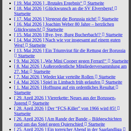
[ 19. Mai 2026 ]
„Brutales Ergebnis“
Startseite
[ 18. Mai 2026 ]
Glückwunsch an die SV Elversberg!
Startseite
[ 17. Mai 2026 ]
Vergesst die Borussia nicht!
Startseite
[ 16. Mai 2026 ]
Joachim Weber 80 Jahre – herzlichen
Glückwunsch!
Startseite
[ 15. Mai 2026 ]
Bye, bye, Burg Bucherbach!?
Startseite
[ 14. Mai 2026 ]
Nach wie vor insgesamt auf einem guten
Weg!
Startseite
[ 13. Mai 2026 ]
Ein Triumvirat für die Rettung der Borussia
Startseite
[ 9. Mai 2026 ]
„Wie Mini Cooper gegen Ferrari!“
Startseite
[ 8. Mai 2026 ]
Außerordentliche Mitgliederversammlung am
27. Mai
Startseite
[ 7. Mai 2026 ]
Wieder klar verteilte Rollen
Startseite
[ 4. Mai 2026 ]
Spiel in Limbach früh gelaufen
Startseite
[ 1. Mai 2026 ]
Hoffnung auf ein ordentliches Resultat
Startseite
[ 29. April 2026 ]
Viererkette: Neues aus der Borussen-
Jugend
Startseite
[ 28. April 2026 ]
Der “FCS-Killer” von 1966 wird 85!
Startseite
[ 26. April 2026 ]
Am Rande der Bande – Bildgeschichten
rund um das Spiel gegen Quierschied
Startseite
[ 25. April 2026 ]
Ein torreicher Abend in der Saarlandliga