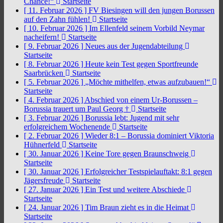
Chance!“
Startseite
[ 11. Februar 2026 ]
FV Biesingen will den jungen Borussen
auf den Zahn fühlen!
Startseite
[ 10. Februar 2026 ]
Im Ellenfeld seinem Vorbild Neymar
nacheifern!
Startseite
[ 9. Februar 2026 ]
Neues aus der Jugendabteilung
Startseite
[ 8. Februar 2026 ]
Heute kein Test gegen Sportfreunde
Saarbrücken
Startseite
[ 5. Februar 2026 ]
„Möchte mithelfen, etwas aufzubauen!“
Startseite
[ 4. Februar 2026 ]
Abschied von einem Ur-Borussen –
Borussia trauert um Paul Georg †
Startseite
[ 3. Februar 2026 ]
Borussia lebt: Jugend mit sehr
erfolgreichem Wochenende
Startseite
[ 2. Februar 2026 ]
Wieder 8:1 – Borussia dominiert Viktoria
Hühnerfeld
Startseite
[ 30. Januar 2026 ]
Keine Tore gegen Braunschweig
Startseite
[ 30. Januar 2026 ]
Erfolgreicher Testspielauftakt: 8:1 gegen
Jägersfreude
Startseite
[ 27. Januar 2026 ]
Ein Test und weitere Abschiede
Startseite
[ 24. Januar 2026 ]
Tim Braun zieht es in die Heimat
Startseite