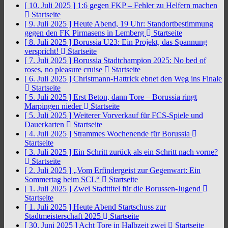
[ 10. Juli 2025 ]
1:6 gegen FKP – Fehler zu Helfern machen
Startseite
[ 9. Juli 2025 ]
Heute Abend, 19 Uhr: Standortbestimmung
gegen den FK Pirmasens in Lemberg
Startseite
[ 8. Juli 2025 ]
Borussia U23: Ein Projekt, das Spannung
verspricht!
Startseite
[ 7. Juli 2025 ]
Borussia Stadtchampion 2025: No bed of
roses, no pleasure cruise
Startseite
[ 6. Juli 2025 ]
Christmann-Hattrick ebnet den Weg ins Finale
Startseite
[ 5. Juli 2025 ]
Erst Beton, dann Tore – Borussia ringt
Marpingen nieder
Startseite
[ 5. Juli 2025 ]
Weiterer Vorverkauf für FCS-Spiele und
Dauerkarten
Startseite
[ 4. Juli 2025 ]
Strammes Wochenende für Borussia
Startseite
[ 3. Juli 2025 ]
Ein Schritt zurück als ein Schritt nach vorne?
Startseite
[ 2. Juli 2025 ]
„Vom Erfindergeist zur Gegenwart: Ein
Sommertag beim SCL“
Startseite
[ 1. Juli 2025 ]
Zwei Stadttitel für die Borussen-Jugend
Startseite
[ 1. Juli 2025 ]
Heute Abend Startschuss zur
Stadtmeisterschaft 2025
Startseite
[ 30. Juni 2025 ]
Acht Tore in Halbzeit zwei
Startseite