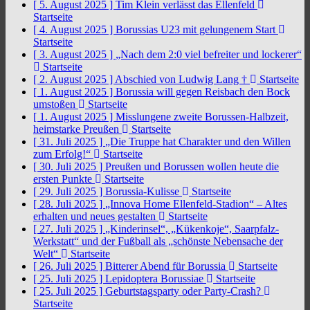
[ 5. August 2025 ]
Tim Klein verlässt das Ellenfeld
Startseite
[ 4. August 2025 ]
Borussias U23 mit gelungenem Start
Startseite
[ 3. August 2025 ]
„Nach dem 2:0 viel befreiter und lockerer“
Startseite
[ 2. August 2025 ]
Abschied von Ludwig Lang †
Startseite
[ 1. August 2025 ]
Borussia will gegen Reisbach den Bock
umstoßen
Startseite
[ 1. August 2025 ]
Misslungene zweite Borussen-Halbzeit,
heimstarke Preußen
Startseite
[ 31. Juli 2025 ]
„Die Truppe hat Charakter und den Willen
zum Erfolg!“
Startseite
[ 30. Juli 2025 ]
Preußen und Borussen wollen heute die
ersten Punkte
Startseite
[ 29. Juli 2025 ]
Borussia-Kulisse
Startseite
[ 28. Juli 2025 ]
„Innova Home Ellenfeld-Stadion“ – Altes
erhalten und neues gestalten
Startseite
[ 27. Juli 2025 ]
„Kinderinsel“, „Kükenkoje“, Saarpfalz-
Werkstatt“ und der Fußball als „schönste Nebensache der
Welt“
Startseite
[ 26. Juli 2025 ]
Bitterer Abend für Borussia
Startseite
[ 25. Juli 2025 ]
Lepidoptera Borussiae
Startseite
[ 25. Juli 2025 ]
Geburtstagsparty oder Party-Crash?
Startseite