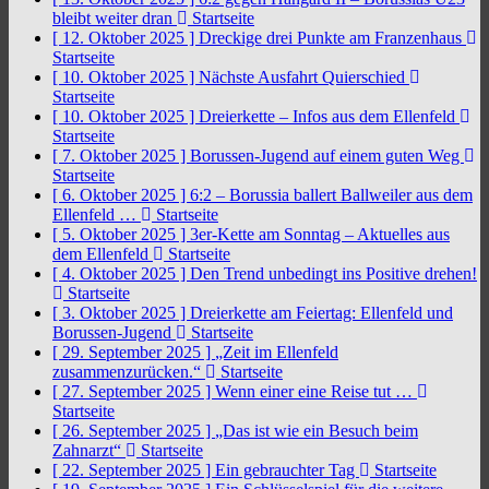
bleibt weiter dran
Startseite
[ 12. Oktober 2025 ]
Dreckige drei Punkte am Franzenhaus
Startseite
[ 10. Oktober 2025 ]
Nächste Ausfahrt Quierschied
Startseite
[ 10. Oktober 2025 ]
Dreierkette – Infos aus dem Ellenfeld
Startseite
[ 7. Oktober 2025 ]
Borussen-Jugend auf einem guten Weg
Startseite
[ 6. Oktober 2025 ]
6:2 – Borussia ballert Ballweiler aus dem
Ellenfeld …
Startseite
[ 5. Oktober 2025 ]
3er-Kette am Sonntag – Aktuelles aus
dem Ellenfeld
Startseite
[ 4. Oktober 2025 ]
Den Trend unbedingt ins Positive drehen!
Startseite
[ 3. Oktober 2025 ]
Dreierkette am Feiertag: Ellenfeld und
Borussen-Jugend
Startseite
[ 29. September 2025 ]
„Zeit im Ellenfeld
zusammenzurücken.“
Startseite
[ 27. September 2025 ]
Wenn einer eine Reise tut …
Startseite
[ 26. September 2025 ]
„Das ist wie ein Besuch beim
Zahnarzt“
Startseite
[ 22. September 2025 ]
Ein gebrauchter Tag
Startseite