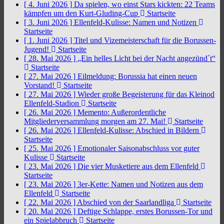
[ 4. Juni 2026 ]
Da spielen, wo einst Stars kickten: 22 Teams
kämpfen um den Kurt-Gluding-Cup
Startseite
[ 3. Juni 2026 ]
Ellenfeld-Kulisse: Namen und Notizen
Startseite
[ 1. Juni 2026 ]
Titel und Vizemeisterschaft für die Borussen-
Jugend!
Startseite
[ 28. Mai 2026 ]
„Ein helles Licht bei der Nacht angezünd´t“
Startseite
[ 27. Mai 2026 ]
Eilmeldung: Borussia hat einen neuen
Vorstand!
Startseite
[ 27. Mai 2026 ]
Wieder große Begeisterung für das Kleinod
Ellenfeld-Stadion
Startseite
[ 26. Mai 2026 ]
Memento: Außerordentliche
Mitgliederversammlung morgen am 27. Mai!
Startseite
[ 26. Mai 2026 ]
Ellenfeld-Kulisse: Abschied in Bildern
Startseite
[ 25. Mai 2026 ]
Emotionaler Saisonabschluss vor guter
Kulisse
Startseite
[ 23. Mai 2026 ]
Die vier Musketiere aus dem Ellenfeld
Startseite
[ 23. Mai 2026 ]
3er-Kette: Namen und Notizen aus dem
Ellenfeld
Startseite
[ 22. Mai 2026 ]
Abschied von der Saarlandliga
Startseite
[ 20. Mai 2026 ]
Deftige Schlappe, erstes Borussen-Tor und
ein Spielabbruch
Startseite