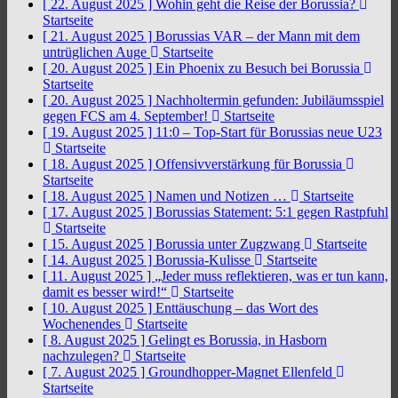
[ 22. August 2025 ]
Wohin geht die Reise der Borussia?
Startseite
[ 21. August 2025 ]
Borussias VAR – der Mann mit dem
untrüglichen Auge
Startseite
[ 20. August 2025 ]
Ein Phoenix zu Besuch bei Borussia
Startseite
[ 20. August 2025 ]
Nachholtermin gefunden: Jubiläumsspiel
gegen FCS am 4. September!
Startseite
[ 19. August 2025 ]
11:0 – Top-Start für Borussias neue U23
Startseite
[ 18. August 2025 ]
Offensivverstärkung für Borussia
Startseite
[ 18. August 2025 ]
Namen und Notizen …
Startseite
[ 17. August 2025 ]
Borussias Statement: 5:1 gegen Rastpfuhl
Startseite
[ 15. August 2025 ]
Borussia unter Zugzwang
Startseite
[ 14. August 2025 ]
Borussia-Kulisse
Startseite
[ 11. August 2025 ]
„Jeder muss reflektieren, was er tun kann,
damit es besser wird!“
Startseite
[ 10. August 2025 ]
Enttäuschung – das Wort des
Wochenendes
Startseite
[ 8. August 2025 ]
Gelingt es Borussia, in Hasborn
nachzulegen?
Startseite
[ 7. August 2025 ]
Groundhopper-Magnet Ellenfeld
Startseite