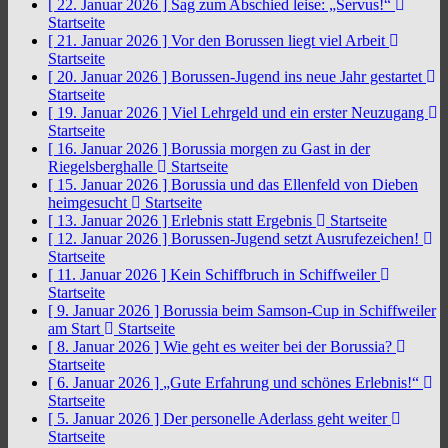
[ 22. Januar 2026 ]
Sag zum Abschied leise: „Servus!“
Startseite
[ 21. Januar 2026 ]
Vor den Borussen liegt viel Arbeit
Startseite
[ 20. Januar 2026 ]
Borussen-Jugend ins neue Jahr gestartet
Startseite
[ 19. Januar 2026 ]
Viel Lehrgeld und ein erster Neuzugang
Startseite
[ 16. Januar 2026 ]
Borussia morgen zu Gast in der
Riegelsberghalle
Startseite
[ 15. Januar 2026 ]
Borussia und das Ellenfeld von Dieben
heimgesucht
Startseite
[ 13. Januar 2026 ]
Erlebnis statt Ergebnis
Startseite
[ 12. Januar 2026 ]
Borussen-Jugend setzt Ausrufezeichen!
Startseite
[ 11. Januar 2026 ]
Kein Schiffbruch in Schiffweiler
Startseite
[ 9. Januar 2026 ]
Borussia beim Samson-Cup in Schiffweiler
am Start
Startseite
[ 8. Januar 2026 ]
Wie geht es weiter bei der Borussia?
Startseite
[ 6. Januar 2026 ]
„Gute Erfahrung und schönes Erlebnis!“
Startseite
[ 5. Januar 2026 ]
Der personelle Aderlass geht weiter
Startseite