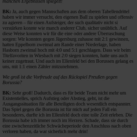
manchen Ergebnissen spiegelt!
BK:
Ja, auch gegen Mannschaften aus dem oberen Tabellendrittel
haben wir immer versucht, den eigenen Ball zu spielen und offensiv
zu agieren – für einen Aufsteiger, der such qualitativ nicht si
verstärken konnte wie manch anderer Club, sicher unüblich. Auf
diese Weise konnten wir für die eine oder andere Überraschung
sorgen: Wir konnten gegen Jägersburg zuhause mit 2:1 gewinnen,
hatten Eppelborn zweimal am Rande einer Niederlage, haben
Hasborn zweimal hoch mit 4:0 und 5:1 geschlagen. Dass wir beim
Titelfavoriten in Wiesbach mit 2:0 siegen konnten, hatte uns auch
keiner zugetraut. Und auch im Ellenfeld bei den Borussen gelang es
uns, mit 1:1 einen Zähler mitzunehmen.
Wie groß ist die Vorfreude auf das Rückspiel Preußen gegen
Borussia?
BK:
Sehr groß! Dadurch, dass es für beide Team nicht mehr um
Existentielles, sprich Aufstieg oder Abstieg, geht, ist die
Ausgangssituation für alle Beteiligten doch wesentlich entspannter.
Das Spiel gegen die Borussia ist für mich auf jeden Fall ein
besonderes, durfte ich im Ellenfeld doch eine tolle Zeit erleben. Die
Borussia habe ich immer noch im Herzen. Schade, dass sie durch
eine zwischenzeitliche Schwächeperiode den Anschluss nach oben
verloren haben, da war sicherlich mehr drin!