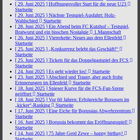
[ 29. Juni 2025 ]
Hoffnungsvoller Start für die neue U23
Startseite
[ 29. Juni 2025 ]
Nächste Testspiel-Ausfahrt: Holz-
Wahlschied
Startseite
[ 28. Juni 2025 ]
Ein Abend beim FC Kutzhof – Testspiel,
Bratwurst und ein bisschen Nostalgie
1.Mannschaft
[ 26. Juni 2025 ]
Viererkette: Neues aus dem Ellenfeld
Startseite
[ 25. Juni 2025 ]
„Konkurrenz belebt das Geschäft!“
Startseite
[ 25. Juni 2025 ]
Tickets für das Doppelgastspiel des FCS
Startseite
[ 24. Juni 2025 ]
Es geht wieder los!
Startseite
[ 23. Juni 2025 ]
Abschied und Trauer, aber auch frohe
Erinnerungen im Ellenfeld
Startseite
[ 18. Juni 2025 ]
Spieser Kurve für die FCS-Fan-Szene
geöffnet
Startseite
[ 18. Juni 2025 ]
Vor 60 Jahren: Erfolgreiche Borussen im
„kicker“-Ranking
Startseite
[ 17. Juni 2025 ]
Eine Eiche für Borussias Abwehrzentrum
Startseite
[ 16. Juni 2025 ]
Borussia bekommt das Eröffnungsspiel!
Startseite
[ 14. Juni 2025 ]
75 Jahre Gerd Zewe – happy birthay!
Startseite