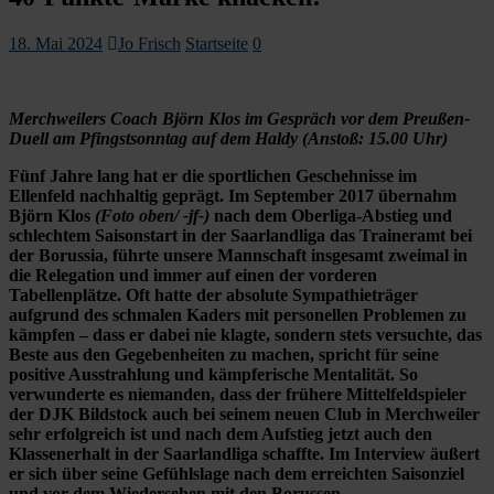
18. Mai 2024
Jo Frisch
Startseite
0
Merchweilers Coach Björn Klos im Gespräch vor dem Preußen-
Duell am Pfingstsonntag auf dem Haldy (Anstoß: 15.00 Uhr)
Fünf Jahre lang hat er die sportlichen Geschehnisse im
Ellenfeld nachhaltig geprägt. Im September 2017 übernahm
Björn Klos
(Foto oben/ -jf-)
nach dem Oberliga-Abstieg und
schlechtem Saisonstart in der Saarlandliga das Traineramt bei
der Borussia, führte unsere Mannschaft insgesamt zweimal in
die Relegation und immer auf einen der vorderen
Tabellenplätze. Oft hatte der absolute Sympathieträger
aufgrund des schmalen Kaders mit personellen Problemen zu
kämpfen – dass er dabei nie klagte, sondern stets versuchte, das
Beste aus den Gegebenheiten zu machen, spricht für seine
positive Ausstrahlung und kämpferische Mentalität. So
verwunderte es niemanden, dass der frühere Mittelfeldspieler
der DJK Bildstock auch bei seinem neuen Club in Merchweiler
sehr erfolgreich ist und nach dem Aufstieg jetzt auch den
Klassenerhalt in der Saarlandliga schaffte. Im Interview äußert
er sich über seine Gefühlslage nach dem erreichten Saisonziel
und vor dem Wiedersehen mit den Borussen.