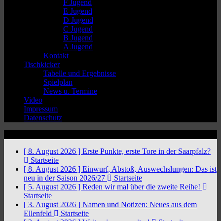
F Jugend
E Jugend
D Jugend
C Jugend
B Jugend
A Jugend
Kontakt
Tischkicker
Tabelle und Ergebnisse
Spielplan
News u. Termine
Video
Impressum
Datenschutz
News Ticker
[ 8. August 2026 ]
Erste Punkte, erste Tore in der Saarpfalz?
Startseite
[ 8. August 2026 ]
Einwurf, Abstoß, Auswechslungen: Das ist
neu in der Saison 2026/27
Startseite
[ 5. August 2026 ]
Reden wir mal über die zweite Reihe!
Startseite
[ 3. August 2026 ]
Namen und Notizen: Neues aus dem
Ellenfeld
Startseite