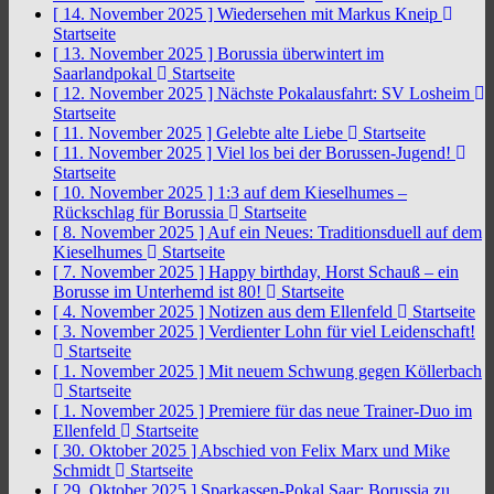
[ 14. November 2025 ]
Wiedersehen mit Markus Kneip
Startseite
[ 13. November 2025 ]
Borussia überwintert im
Saarlandpokal
Startseite
[ 12. November 2025 ]
Nächste Pokalausfahrt: SV Losheim
Startseite
[ 11. November 2025 ]
Gelebte alte Liebe
Startseite
[ 11. November 2025 ]
Viel los bei der Borussen-Jugend!
Startseite
[ 10. November 2025 ]
1:3 auf dem Kieselhumes –
Rückschlag für Borussia
Startseite
[ 8. November 2025 ]
Auf ein Neues: Traditionsduell auf dem
Kieselhumes
Startseite
[ 7. November 2025 ]
Happy birthday, Horst Schauß – ein
Borusse im Unterhemd ist 80!
Startseite
[ 4. November 2025 ]
Notizen aus dem Ellenfeld
Startseite
[ 3. November 2025 ]
Verdienter Lohn für viel Leidenschaft!
Startseite
[ 1. November 2025 ]
Mit neuem Schwung gegen Köllerbach
Startseite
[ 1. November 2025 ]
Premiere für das neue Trainer-Duo im
Ellenfeld
Startseite
[ 30. Oktober 2025 ]
Abschied von Felix Marx und Mike
Schmidt
Startseite
[ 29. Oktober 2025 ]
Sparkassen-Pokal Saar: Borussia zu