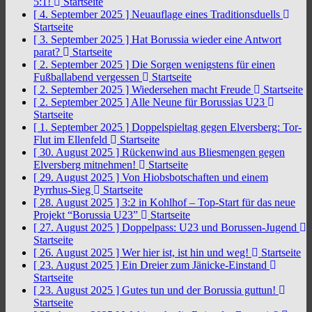
5:1!
Startseite
[ 4. September 2025 ]
Neuauflage eines Traditionsduells
Startseite
[ 3. September 2025 ]
Hat Borussia wieder eine Antwort
parat?
Startseite
[ 2. September 2025 ]
Die Sorgen wenigstens für einen
Fußballabend vergessen
Startseite
[ 2. September 2025 ]
Wiedersehen macht Freude
Startseite
[ 2. September 2025 ]
Alle Neune für Borussias U23
Startseite
[ 1. September 2025 ]
Doppelspieltag gegen Elversberg: Tor-
Flut im Ellenfeld
Startseite
[ 30. August 2025 ]
Rückenwind aus Bliesmengen gegen
Elversberg mitnehmen!
Startseite
[ 29. August 2025 ]
Von Hiobsbotschaften und einem
Pyrrhus-Sieg
Startseite
[ 28. August 2025 ]
3:2 in Kohlhof – Top-Start für das neue
Projekt “Borussia U23”
Startseite
[ 27. August 2025 ]
Doppelpass: U23 und Borussen-Jugend
Startseite
[ 26. August 2025 ]
Wer hier ist, ist hin und weg!
Startseite
[ 23. August 2025 ]
Ein Dreier zum Jänicke-Einstand
Startseite
[ 23. August 2025 ]
Gutes tun und der Borussia guttun!
Startseite