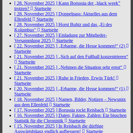
[ 28. November 2025 ]
Kann Borussia der „black week”
trotzen?
Startseite
[ 28. November 2025 ]
Doppelpass: Aktuelles aus dem
Ellenfeld
Startseite
[ 28. November 2025 ]
Horst Buhtz und das „Ei des
Kolumbus“
Startseite
[ 27. November 2025 ]
Einladung zur Mitglieder-
Versammlung 2025
Startseite
[ 22. November 2025 ]
„Erbarme, die Hesse kommen!“ (2)
Startseite
[ 21. November 2025 ]
„Sich auf den Fußball konzentrieren“
Startseite
[ 21. November 2025 ]
„Nehmen die Situation sehr ernst“
Startseite
[ 21. November 2025 ]
Ruhe in Frieden, Erwin Türk!
Startseite
[ 20. November 2025 ]
„Erbarme, die Hesse kommen!“ (1)
Startseite
[ 18. November 2025 ]
Namen, Bilder, Notizen – Newsmix
aus dem Ellenfeld
Startseite
[ 17. November 2025 ]
Borussia rockt Reisbach
Startseite
[ 16. November 2025 ]
Daten, Fakten, Zahlen: Ein bisschen
Statistik für die Chronistik
Startseite
[ 15. November 2025 ]
In Reisbach die dürftige
Auswärtsbilanz endlich aufbessern!
Startseite