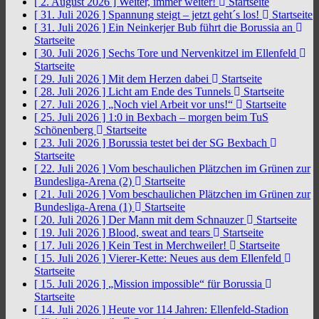
[ 2. August 2026 ]
Weiter, immer weiter!
Startseite
[ 31. Juli 2026 ]
Spannung steigt – jetzt geht´s los!
Startseite
[ 31. Juli 2026 ]
Ein Neinkerjer Bub führt die Borussia an
Startseite
[ 30. Juli 2026 ]
Sechs Tore und Nervenkitzel im Ellenfeld
Startseite
[ 29. Juli 2026 ]
Mit dem Herzen dabei
Startseite
[ 28. Juli 2026 ]
Licht am Ende des Tunnels
Startseite
[ 27. Juli 2026 ]
„Noch viel Arbeit vor uns!“
Startseite
[ 25. Juli 2026 ]
1:0 in Bexbach – morgen beim TuS
Schönenberg
Startseite
[ 23. Juli 2026 ]
Borussia testet bei der SG Bexbach
Startseite
[ 22. Juli 2026 ]
Vom beschaulichen Plätzchen im Grünen zur
Bundesliga-Arena (2)
Startseite
[ 21. Juli 2026 ]
Vom beschaulichen Plätzchen im Grünen zur
Bundesliga-Arena (1)
Startseite
[ 20. Juli 2026 ]
Der Mann mit dem Schnauzer
Startseite
[ 19. Juli 2026 ]
Blood, sweat and tears
Startseite
[ 17. Juli 2026 ]
Kein Test in Merchweiler!
Startseite
[ 15. Juli 2026 ]
Vierer-Kette: Neues aus dem Ellenfeld
Startseite
[ 15. Juli 2026 ]
„Mission impossible“ für Borussia
Startseite
[ 14. Juli 2026 ]
Heute vor 114 Jahren: Ellenfeld-Stadion