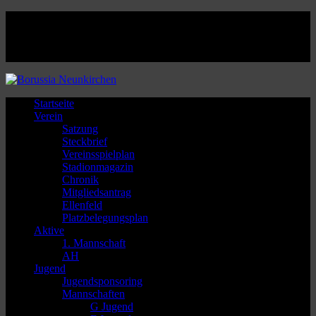
Facebook
Twitter
Instagram
Youtube
Startseite
Verein
Satzung
Steckbrief
Vereinsspielplan
Stadionmagazin
Chronik
Mitgliedsantrag
Ellenfeld
Platzbelegungsplan
Aktive
1. Mannschaft
AH
Jugend
Jugendsponsoring
Mannschaften
G Jugend