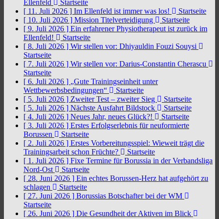
Ellenfeld
Startseite
[ 11. Juli 2026 ]
Im Ellenfeld ist immer was los!
Startseite
[ 10. Juli 2026 ]
Mission Titelverteidigung
Startseite
[ 9. Juli 2026 ]
Ein erfahrener Physiotherapeut ist zurück im
Ellenfeld!
Startseite
[ 8. Juli 2026 ]
Wir stellen vor: Dhiyauldin Fouzi Souysi
Startseite
[ 7. Juli 2026 ]
Wir stellen vor: Darius-Constantin Cherascu
Startseite
[ 6. Juli 2026 ]
„Gute Trainingseinheit unter
Wettbewerbsbedingungen“
Startseite
[ 5. Juli 2026 ]
Zweiter Test – zweiter Sieg
Startseite
[ 5. Juli 2026 ]
Nächste Ausfahrt Bildstock
Startseite
[ 4. Juli 2026 ]
Neues Jahr, neues Glück?!
Startseite
[ 3. Juli 2026 ]
Erstes Erfolgserlebnis für neuformierte
Borussen
Startseite
[ 2. Juli 2026 ]
Erstes Vorbereitungsspiel: Wieweit trägt die
Trainingsarbeit schon Früchte?
Startseite
[ 1. Juli 2026 ]
Fixe Termine für Borussia in der Verbandsliga
Nord-Ost
Startseite
[ 28. Juni 2026 ]
Ein echtes Borussen-Herz hat aufgehört zu
schlagen
Startseite
[ 27. Juni 2026 ]
Borussias Botschafter bei der WM
Startseite
[ 26. Juni 2026 ]
Die Gesundheit der Aktiven im Blick