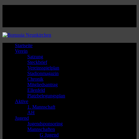
Facebook
Twitter
Instagram
Youtube
Startseite
Verein
Satzung
Steckbrief
Vereinsspielplan
Stadionmagazin
Chronik
Mitgliedsantrag
Ellenfeld
Platzbelegungsplan
Aktive
1. Mannschaft
AH
Jugend
Jugendsponsoring
Mannschaften
G Jugend