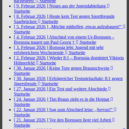
nacheifern!
Startseite
[ 9. Februar 2026 ]
Neues aus der Jugendabteilung
Startseite
[ 8. Februar 2026 ]
Heute kein Test gegen Sportfreunde
Saarbrücken
Startseite
[ 5. Februar 2026 ]
„Möchte mithelfen, etwas aufzubauen!“
Startseite
[ 4. Februar 2026 ]
Abschied von einem Ur-Borussen –
Borussia trauert um Paul Georg †
Startseite
[ 3. Februar 2026 ]
Borussia lebt: Jugend mit sehr
erfolgreichem Wochenende
Startseite
[ 2. Februar 2026 ]
Wieder 8:1 – Borussia dominiert Viktoria
Hühnerfeld
Startseite
[ 30. Januar 2026 ]
Keine Tore gegen Braunschweig
Startseite
[ 30. Januar 2026 ]
Erfolgreicher Testspielauftakt: 8:1 gegen
Jägersfreude
Startseite
[ 27. Januar 2026 ]
Ein Test und weitere Abschiede
Startseite
[ 24. Januar 2026 ]
Tim Braun zieht es in die Heimat
Startseite
[ 22. Januar 2026 ]
Sag zum Abschied leise: „Servus!“
Startseite
[ 21. Januar 2026 ]
Vor den Borussen liegt viel Arbeit
Startseite