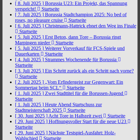
[ 8. Juli 2025 ]
Borussia U23: Ein Projekt, das Spannung
verspricht!
Startseite
[ 7. Juli 2025 ]
Borussia Stadtchampion 2025: No bed of
roses, no pleasure cruise
Startseite
[ 6. Juli 2025 ]
Christmann-Hattrick ebnet den Weg ins Finale
Startseite
[ 5. Juli 2025 ]
Erst Beton, dann Tore – Borussia ringt
Marpingen nieder
Startseite
[ 5. Juli 2025 ]
Weiterer Vorverkauf für FCS-Spiele und
Dauerkarten
Startseite
[ 4. Juli 2025 ]
Strammes Wochenende für Borussia
Startseite
[ 3. Juli 2025 ]
Ein Schritt zurück als ein Schritt nach vorne?
Startseite
[ 2. Juli 2025 ]
„Vom Erfindergeist zur Gegenwart: Ein
Sommertag beim SCL“
Startseite
[ 1. Juli 2025 ]
Zwei Stadttitel für die Borussen-Jugend
Startseite
[ 1. Juli 2025 ]
Heute Abend Startschuss zur
Stadtmeisterschaft 2025
Startseite
[ 30. Juni 2025 ]
Acht Tore in Halbzeit zwei
Startseite
[ 29. Juni 2025 ]
Hoffnungsvoller Start für die neue U23
Startseite
[ 29. Juni 2025 ]
Nächste Testspiel-Ausfahrt: Holz-
Wahlschied
Startseite