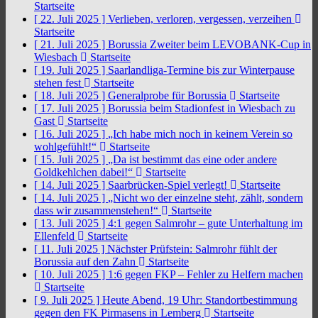
Startseite
[ 22. Juli 2025 ]
Verlieben, verloren, vergessen, verzeihen
Startseite
[ 21. Juli 2025 ]
Borussia Zweiter beim LEVOBANK-Cup in
Wiesbach
Startseite
[ 19. Juli 2025 ]
Saarlandliga-Termine bis zur Winterpause
stehen fest
Startseite
[ 18. Juli 2025 ]
Generalprobe für Borussia
Startseite
[ 17. Juli 2025 ]
Borussia beim Stadionfest in Wiesbach zu
Gast
Startseite
[ 16. Juli 2025 ]
„Ich habe mich noch in keinem Verein so
wohlgefühlt!“
Startseite
[ 15. Juli 2025 ]
„Da ist bestimmt das eine oder andere
Goldkehlchen dabei!“
Startseite
[ 14. Juli 2025 ]
Saarbrücken-Spiel verlegt!
Startseite
[ 14. Juli 2025 ]
„Nicht wo der einzelne steht, zählt, sondern
dass wir zusammenstehen!“
Startseite
[ 13. Juli 2025 ]
4:1 gegen Salmrohr – gute Unterhaltung im
Ellenfeld
Startseite
[ 11. Juli 2025 ]
Nächster Prüfstein: Salmrohr fühlt der
Borussia auf den Zahn
Startseite
[ 10. Juli 2025 ]
1:6 gegen FKP – Fehler zu Helfern machen
Startseite
[ 9. Juli 2025 ]
Heute Abend, 19 Uhr: Standortbestimmung
gegen den FK Pirmasens in Lemberg
Startseite