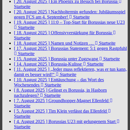
[ 20. August 2025 ]
Ein Phoenix zu Besuch bei Borussia
Startseite
[ 20. August 2025 ]
Nachholtermin gefunden: Jubiläumsspiel
gegen FCS am 4. September!
Startseite
[ 19. August 2025 ]
11:0 – Top-Start für Borussias neue U23
Startseite
[ 18. August 2025 ]
Offensivverstärkung für Borussia
Startseite
[ 18. August 2025 ]
Namen und Notizen …
Startseite
[ 17. August 2025 ]
Borussias Statement: 5:1 gegen Rastpfuhl
Startseite
[ 15. August 2025 ]
Borussia unter Zugzwang
Startseite
[ 14. August 2025 ]
Borussia-Kulisse
Startseite
[ 11. August 2025 ]
„Jeder muss reflektieren, was er tun kann,
damit es besser wird!“
Startseite
[ 10. August 2025 ]
Enttäuschung – das Wort des
Wochenendes
Startseite
[ 8. August 2025 ]
Gelingt es Borussia, in Hasborn
nachzulegen?
Startseite
[ 7. August 2025 ]
Groundhopper-Magnet Ellenfeld
Startseite
[ 5. August 2025 ]
Tim Klein verlässt das Ellenfeld
Startseite
[ 4. August 2025 ]
Borussias U23 mit gelungenem Start
Startseite