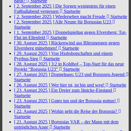
parat?
Startseite
[ 2. September 2025 ]
Die Sorgen wenigstens für einen
Fußballabend vergessen
Startseite
[ 2. September 2025 ]
Wiedersehen macht Freude
Startseite
[ 2. September 2025 ]
Alle Neune für Borussias U23
Startseite
[ 1. September 2025 ]
Doppelspieltag gegen Elversberg: Tor-
Flut im Ellenfeld
Startseite
[ 30. August 2025 ]
Rückenwind aus Bliesmengen gegen
Elversberg mitnehmen!
Startseite
[ 29. August 2025 ]
Von Hiobsbotschaften und einem
Pyrrhus-Sieg
Startseite
[ 28. August 2025 ]
3:2 in Kohlhof – Top-Start für das neue
Projekt “Borussia U23”
Startseite
[ 27. August 2025 ]
Doppelpass: U23 und Borussen-Jugend
Startseite
[ 26. August 2025 ]
Wer hier ist, ist hin und weg!
Startseite
[ 23. August 2025 ]
Ein Dreier zum Jänicke-Einstand
Startseite
[ 23. August 2025 ]
Gutes tun und der Borussia guttun!
Startseite
[ 22. August 2025 ]
Wohin geht die Reise der Borussia?
Startseite
[ 21. August 2025 ]
Borussias VAR – der Mann mit dem
untrüglichen Auge
Startseite