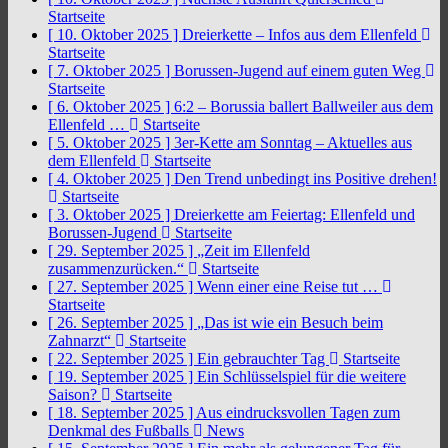
Startseite
[ 10. Oktober 2025 ]
Dreierkette – Infos aus dem Ellenfeld
Startseite
[ 7. Oktober 2025 ]
Borussen-Jugend auf einem guten Weg
Startseite
[ 6. Oktober 2025 ]
6:2 – Borussia ballert Ballweiler aus dem
Ellenfeld …
Startseite
[ 5. Oktober 2025 ]
3er-Kette am Sonntag – Aktuelles aus
dem Ellenfeld
Startseite
[ 4. Oktober 2025 ]
Den Trend unbedingt ins Positive drehen!
Startseite
[ 3. Oktober 2025 ]
Dreierkette am Feiertag: Ellenfeld und
Borussen-Jugend
Startseite
[ 29. September 2025 ]
„Zeit im Ellenfeld
zusammenzurücken.“
Startseite
[ 27. September 2025 ]
Wenn einer eine Reise tut …
Startseite
[ 26. September 2025 ]
„Das ist wie ein Besuch beim
Zahnarzt“
Startseite
[ 22. September 2025 ]
Ein gebrauchter Tag
Startseite
[ 19. September 2025 ]
Ein Schlüsselspiel für die weitere
Saison?
Startseite
[ 18. September 2025 ]
Aus eindrucksvollen Tagen zum
Denkmal des Fußballs
News