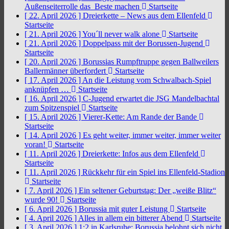
Außenseiterrolle das Beste machen
Startseite
[ 22. April 2026 ]
Dreierkette – News aus dem Ellenfeld
Startseite
[ 21. April 2026 ]
You´ll never walk alone
Startseite
[ 21. April 2026 ]
Doppelpass mit der Borussen-Jugend
Startseite
[ 20. April 2026 ]
Borussias Rumpftruppe gegen Ballweilers
Ballermänner überfordert
Startseite
[ 17. April 2026 ]
An die Leistung vom Schwalbach-Spiel
anknüpfen …
Startseite
[ 16. April 2026 ]
C-Jugend erwartet die JSG Mandelbachtal
zum Spitzenspiel
Startseite
[ 15. April 2026 ]
Vierer-Kette: Am Rande der Bande
Startseite
[ 14. April 2026 ]
Es geht weiter, immer weiter, immer weiter
voran!
Startseite
[ 11. April 2026 ]
Dreierkette: Infos aus dem Ellenfeld
Startseite
[ 11. April 2026 ]
Rückkehr für ein Spiel ins Ellenfeld-Stadion
Startseite
[ 7. April 2026 ]
Ein seltener Geburtstag: Der „weiße Blitz“
wurde 90!
Startseite
[ 6. April 2026 ]
Borussia mit guter Leistung
Startseite
[ 4. April 2026 ]
Alles in allem ein bitterer Abend
Startseite
[ 3. April 2026 ]
1:2 in Karlsruhe: Borussia belohnt sich nicht