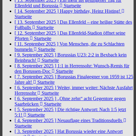
[ 15. September 2025 ]
Ein mehr als gelungener Tag für
Ellenfeld und Borussia
Startseite
[ 14. September 2025 ]
Happy birthday, Heinz Histing!
Startseite
[ 13. September 2025 ]
Das Ellenfeld – eine heilige Stätte des
Fußballs
Startseite
[ 12. September 2025 ]
Das Ellenfeld-Stadion öffnet seine
Pforten
Startseite
[ 11. September 2025 ]
Von Menschen, die zu Schlachten
bummeln
Startseite
[ 9. September 2025 ]
Borussias U23: 2:2 in Bexbach kein
Beinbruch!
Startseite
[ 8. September 2025 ]
1:1 in Herrensohr: Wunsch-Remis für
den Borussen-Doc
Startseite
[ 7. September 2025 ]
Borussias Finalgegner von 1959 ist 125
Jahre alt!
Startseite
[ 6. September 2025 ]
Weiter, immer weiter: Nächste Ausfahrt
Herrensohr
Startseite
[ 6. September 2025 ]
„Ohne zehn“ acht Gegentore gegen
Saarbrücken
Startseite
[ 5. September 2025 ]
Die richtige Antwort: Nach 1:5 jetzt
5:1!
Startseite
[ 4. September 2025 ]
Neuauflage eines Traditionsduells
Startseite
[ 3. September 2025 ]
Hat Borussia wieder eine Antwort