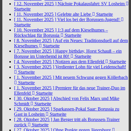
[ 12. November 2025 ]
Nächste Pokalausfahrt: SV Losheim
Startseite
[ 11. November 2025 ]
Gelebte alte Liebe
Startseite
[ 11. November 2025 ]
Viel los bei der Borussen-Jugend!
Startseite
[ 10. November 2025 ]
1:3 auf dem Kieselhumes –
Rückschlag für Borussia
Startseite
[ 8. November 2025 ]
Auf ein Neues: Traditionsduell auf dem
Kieselhumes
Startseite
[ 7. November 2025 ]
Happy birthday, Horst Schauß – ein
Borusse im Unterhemd ist 80!
Startseite
[ 4. November 2025 ]
Notizen aus dem Ellenfeld
Startseite
[ 3. November 2025 ]
Verdienter Lohn für viel Leidenschaft!
Startseite
[ 1. November 2025 ]
Mit neuem Schwung gegen Köllerbach
Startseite
[ 1. November 2025 ]
Premiere für das neue Trainer-Duo im
Ellenfeld
Startseite
[ 30. Oktober 2025 ]
Abschied von Felix Marx und Mike
Schmidt
Startseite
[ 29. Oktober 2025 ]
Sparkassen-Pokal Saar: Borussia zu
Gast in Losheim
Startseite
[ 28. Oktober 2025 ]
Jan Berger tritt als Borussen-Trainer
zurück
Startseite
[ 27. Oktober 2025 ]
Ohne Punkte gegen Jägersburg