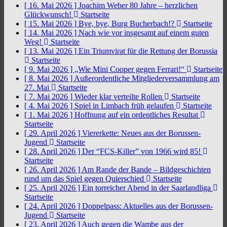
[ 16. Mai 2026 ]
Joachim Weber 80 Jahre – herzlichen
Glückwunsch!
Startseite
[ 15. Mai 2026 ]
Bye, bye, Burg Bucherbach!?
Startseite
[ 14. Mai 2026 ]
Nach wie vor insgesamt auf einem guten
Weg!
Startseite
[ 13. Mai 2026 ]
Ein Triumvirat für die Rettung der Borussia
Startseite
[ 9. Mai 2026 ]
„Wie Mini Cooper gegen Ferrari!“
Startseite
[ 8. Mai 2026 ]
Außerordentliche Mitgliederversammlung am
27. Mai
Startseite
[ 7. Mai 2026 ]
Wieder klar verteilte Rollen
Startseite
[ 4. Mai 2026 ]
Spiel in Limbach früh gelaufen
Startseite
[ 1. Mai 2026 ]
Hoffnung auf ein ordentliches Resultat
Startseite
[ 29. April 2026 ]
Viererkette: Neues aus der Borussen-
Jugend
Startseite
[ 28. April 2026 ]
Der “FCS-Killer” von 1966 wird 85!
Startseite
[ 26. April 2026 ]
Am Rande der Bande – Bildgeschichten
rund um das Spiel gegen Quierschied
Startseite
[ 25. April 2026 ]
Ein torreicher Abend in der Saarlandliga
Startseite
[ 24. April 2026 ]
Doppelpass: Aktuelles aus der Borussen-
Jugend
Startseite
[ 23. April 2026 ]
Auch gegen die Wambe aus der