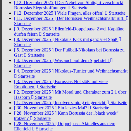
[ 12. Dezember 2025 ]
Der Nebel von Stuttgart verschluckt
Borussias Siegeshoffnungen
Startseite
[ 12. Dezember 2025 ]
Viele Fragen, alles offen!
Startseite
[ 11. Dezember 2025 ]
Der Borussen-Weihnachtsmarkt ruft!
Startseite
[ 9. Dezember 2025 ]
Ellenfeld-Doppelpass: Zwei Kapitäne
dürfen feiern
Startseite
[ 8. Dezember 2025 ]
Nikolaus-Kick mit ganz viel Spaß
Startseite
[ 5. Dezember 2025 ]
Der Fußball-Nikolaus bei Borussia zu
Gast
Startseite
[ 4. Dezember 2025 ]
Was auch auf dem Spiel steht
Startseite
[ 4. Dezember 2025 ]
Nikolaus-Turnier und Weihnachtsmarkt
Startseite
[ 3. Dezember 2025 ]
Borussias Not stößt auf viele
Emotionen
Startseite
[ 2. Dezember 2025 ]
Mit Moral und Charakter zum 2:1 über
Hasborn
Startseite
[ 1. Dezember 2025 ]
Insolvenzantrag eingereicht
Startseite
[ 30. November 2025 ]
Ein letztes Mal?
Startseite
[ 28. November 2025 ]
Kann Borussia der „black week”
trotzen?
Startseite
[ 28. November 2025 ]
Doppelpass: Aktuelles aus dem
Ellenfeld
Startseite