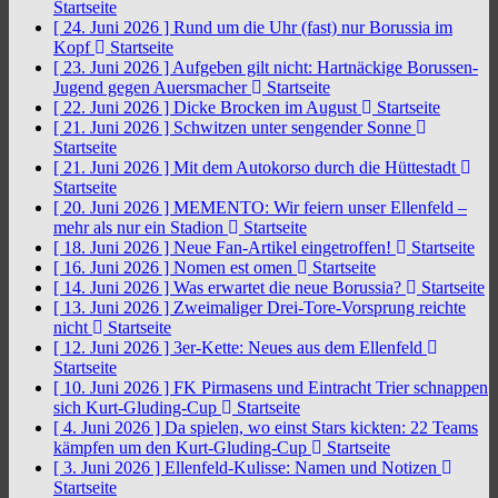
Startseite
[ 24. Juni 2026 ]
Rund um die Uhr (fast) nur Borussia im
Kopf
Startseite
[ 23. Juni 2026 ]
Aufgeben gilt nicht: Hartnäckige Borussen-
Jugend gegen Auersmacher
Startseite
[ 22. Juni 2026 ]
Dicke Brocken im August
Startseite
[ 21. Juni 2026 ]
Schwitzen unter sengender Sonne
Startseite
[ 21. Juni 2026 ]
Mit dem Autokorso durch die Hüttestadt
Startseite
[ 20. Juni 2026 ]
MEMENTO: Wir feiern unser Ellenfeld –
mehr als nur ein Stadion
Startseite
[ 18. Juni 2026 ]
Neue Fan-Artikel eingetroffen!
Startseite
[ 16. Juni 2026 ]
Nomen est omen
Startseite
[ 14. Juni 2026 ]
Was erwartet die neue Borussia?
Startseite
[ 13. Juni 2026 ]
Zweimaliger Drei-Tore-Vorsprung reichte
nicht
Startseite
[ 12. Juni 2026 ]
3er-Kette: Neues aus dem Ellenfeld
Startseite
[ 10. Juni 2026 ]
FK Pirmasens und Eintracht Trier schnappen
sich Kurt-Gluding-Cup
Startseite
[ 4. Juni 2026 ]
Da spielen, wo einst Stars kickten: 22 Teams
kämpfen um den Kurt-Gluding-Cup
Startseite
[ 3. Juni 2026 ]
Ellenfeld-Kulisse: Namen und Notizen
Startseite