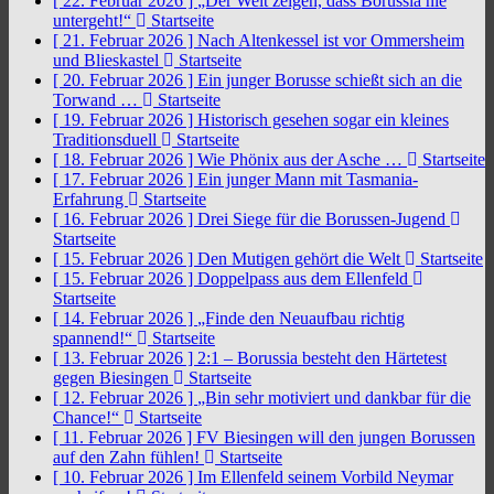
[ 22. Februar 2026 ]
„Der Welt zeigen, dass Borussia nie
untergeht!“
Startseite
[ 21. Februar 2026 ]
Nach Altenkessel ist vor Ommersheim
und Blieskastel
Startseite
[ 20. Februar 2026 ]
Ein junger Borusse schießt sich an die
Torwand …
Startseite
[ 19. Februar 2026 ]
Historisch gesehen sogar ein kleines
Traditionsduell
Startseite
[ 18. Februar 2026 ]
Wie Phönix aus der Asche …
Startseite
[ 17. Februar 2026 ]
Ein junger Mann mit Tasmania-
Erfahrung
Startseite
[ 16. Februar 2026 ]
Drei Siege für die Borussen-Jugend
Startseite
[ 15. Februar 2026 ]
Den Mutigen gehört die Welt
Startseite
[ 15. Februar 2026 ]
Doppelpass aus dem Ellenfeld
Startseite
[ 14. Februar 2026 ]
„Finde den Neuaufbau richtig
spannend!“
Startseite
[ 13. Februar 2026 ]
2:1 – Borussia besteht den Härtetest
gegen Biesingen
Startseite
[ 12. Februar 2026 ]
„Bin sehr motiviert und dankbar für die
Chance!“
Startseite
[ 11. Februar 2026 ]
FV Biesingen will den jungen Borussen
auf den Zahn fühlen!
Startseite
[ 10. Februar 2026 ]
Im Ellenfeld seinem Vorbild Neymar