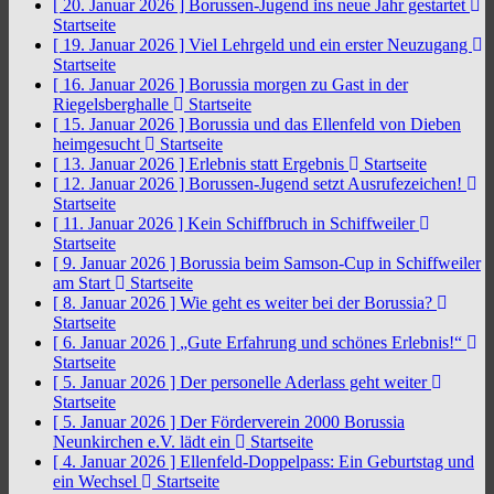
[ 20. Januar 2026 ]
Borussen-Jugend ins neue Jahr gestartet
Startseite
[ 19. Januar 2026 ]
Viel Lehrgeld und ein erster Neuzugang
Startseite
[ 16. Januar 2026 ]
Borussia morgen zu Gast in der
Riegelsberghalle
Startseite
[ 15. Januar 2026 ]
Borussia und das Ellenfeld von Dieben
heimgesucht
Startseite
[ 13. Januar 2026 ]
Erlebnis statt Ergebnis
Startseite
[ 12. Januar 2026 ]
Borussen-Jugend setzt Ausrufezeichen!
Startseite
[ 11. Januar 2026 ]
Kein Schiffbruch in Schiffweiler
Startseite
[ 9. Januar 2026 ]
Borussia beim Samson-Cup in Schiffweiler
am Start
Startseite
[ 8. Januar 2026 ]
Wie geht es weiter bei der Borussia?
Startseite
[ 6. Januar 2026 ]
„Gute Erfahrung und schönes Erlebnis!“
Startseite
[ 5. Januar 2026 ]
Der personelle Aderlass geht weiter
Startseite
[ 5. Januar 2026 ]
Der Förderverein 2000 Borussia
Neunkirchen e.V. lädt ein
Startseite
[ 4. Januar 2026 ]
Ellenfeld-Doppelpass: Ein Geburtstag und
ein Wechsel
Startseite