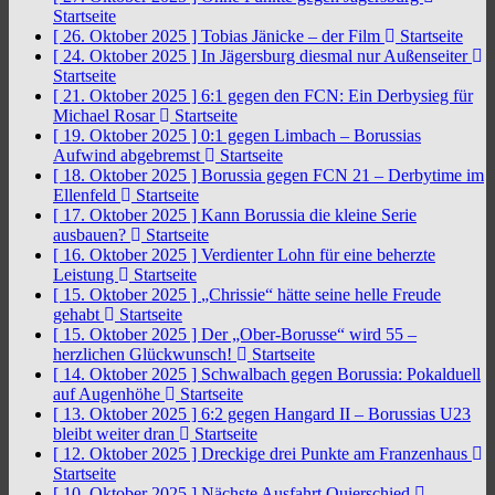
Startseite
[ 26. Oktober 2025 ]
Tobias Jänicke – der Film
Startseite
[ 24. Oktober 2025 ]
In Jägersburg diesmal nur Außenseiter
Startseite
[ 21. Oktober 2025 ]
6:1 gegen den FCN: Ein Derbysieg für
Michael Rosar
Startseite
[ 19. Oktober 2025 ]
0:1 gegen Limbach – Borussias
Aufwind abgebremst
Startseite
[ 18. Oktober 2025 ]
Borussia gegen FCN 21 – Derbytime im
Ellenfeld
Startseite
[ 17. Oktober 2025 ]
Kann Borussia die kleine Serie
ausbauen?
Startseite
[ 16. Oktober 2025 ]
Verdienter Lohn für eine beherzte
Leistung
Startseite
[ 15. Oktober 2025 ]
„Chrissie“ hätte seine helle Freude
gehabt
Startseite
[ 15. Oktober 2025 ]
Der „Ober-Borusse“ wird 55 –
herzlichen Glückwunsch!
Startseite
[ 14. Oktober 2025 ]
Schwalbach gegen Borussia: Pokalduell
auf Augenhöhe
Startseite
[ 13. Oktober 2025 ]
6:2 gegen Hangard II – Borussias U23
bleibt weiter dran
Startseite
[ 12. Oktober 2025 ]
Dreckige drei Punkte am Franzenhaus
Startseite
[ 10. Oktober 2025 ]
Nächste Ausfahrt Quierschied