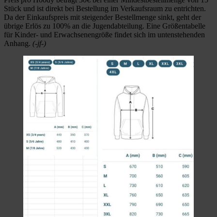
Stück und ist direkt bei Bestellung im Verkaufsraum zu entrichten.
Da der Einkaufspreis mit steigender Bestellmenge sinkt, geht der
übrige Erlös zu 100% an die Jugendabteilung. Eine Größentabelle
für Kinder- und Erwachsenengröße findet sich im untenstehenden
Anhang.
(-jf-)