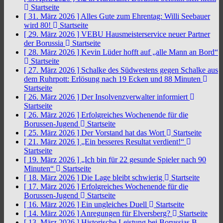
Startseite
[ 31. März 2026 ]
Alles Gute zum Ehrentag: Willi Seebauer
wird 80!
Startseite
[ 29. März 2026 ]
VEBU Hausmeisterservice neuer Partner
der Borussia
Startseite
[ 28. März 2026 ]
Kevin Lüder hofft auf „alle Mann an Bord“
Startseite
[ 27. März 2026 ]
Schalke des Südwestens gegen Schalke aus
dem Ruhrpott: Erlösung nach 19 Ecken und 88 Minuten
Startseite
[ 26. März 2026 ]
Der Insolvenzverwalter informiert
Startseite
[ 26. März 2026 ]
Erfolgreiches Wochenende für die
Borussen-Jugend
Startseite
[ 25. März 2026 ]
Der Vorstand hat das Wort
Startseite
[ 21. März 2026 ]
„Ein besseres Resultat verdient!“
Startseite
[ 19. März 2026 ]
„Ich bin für 22 gesunde Spieler nach 90
Minuten“
Startseite
[ 18. März 2026 ]
Die Lage bleibt schwierig
Startseite
[ 17. März 2026 ]
Erfolgreiches Wochenende für die
Borussen-Jugend
Startseite
[ 16. März 2026 ]
Ein ungleiches Duell
Startseite
[ 14. März 2026 ]
Anregungen für Elversberg?
Startseite
[ 13. März 2026 ]
Historische Leistung bei Borussias B-