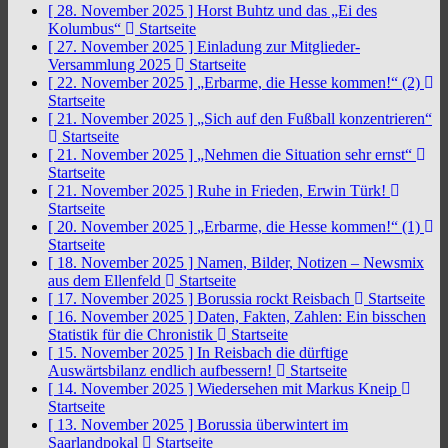
[ 28. November 2025 ]
Horst Buhtz und das „Ei des
Kolumbus“
Startseite
[ 27. November 2025 ]
Einladung zur Mitglieder-
Versammlung 2025
Startseite
[ 22. November 2025 ]
„Erbarme, die Hesse kommen!“ (2)
Startseite
[ 21. November 2025 ]
„Sich auf den Fußball konzentrieren“
Startseite
[ 21. November 2025 ]
„Nehmen die Situation sehr ernst“
Startseite
[ 21. November 2025 ]
Ruhe in Frieden, Erwin Türk!
Startseite
[ 20. November 2025 ]
„Erbarme, die Hesse kommen!“ (1)
Startseite
[ 18. November 2025 ]
Namen, Bilder, Notizen – Newsmix
aus dem Ellenfeld
Startseite
[ 17. November 2025 ]
Borussia rockt Reisbach
Startseite
[ 16. November 2025 ]
Daten, Fakten, Zahlen: Ein bisschen
Statistik für die Chronistik
Startseite
[ 15. November 2025 ]
In Reisbach die dürftige
Auswärtsbilanz endlich aufbessern!
Startseite
[ 14. November 2025 ]
Wiedersehen mit Markus Kneip
Startseite
[ 13. November 2025 ]
Borussia überwintert im
Saarlandpokal
Startseite