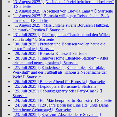
[ 3. August 2025 ]
„Nach dem 2:0 viel befreiter und lockerer“
Startseite
[ 2. August 2025 ]
Abschied von Ludwig Lang †
Startseite
[ 1. August 2025 ]
Borussia will gegen Reisbach den Bock
umstoßen
Startseite
[ 1. August 2025 ]
Misslungene zweite Borussen-Halbzeit,
heimstarke Preußen
Startseite
[ 31. Juli 2025 ]
„Die Truppe hat Charakter und den Willen
zum Erfolg!“
Startseite
[ 30. Juli 2025 ]
Preußen und Borussen wollen heute die
ersten Punkte
Startseite
[ 29. Juli 2025 ]
Borussia-Kulisse
Startseite
[ 28. Juli 2025 ]
„Innova Home Ellenfeld-Stadion“ – Altes
erhalten und neues gestalten
Startseite
[ 27. Juli 2025 ]
„Kinderinsel“, „Kükenkoje“, Saarpfalz-
Werkstatt“ und der Fußball als „schönste Nebensache der
Welt“
Startseite
[ 26. Juli 2025 ]
Bitterer Abend für Borussia
Startseite
[ 25. Juli 2025 ]
Lepidoptera Borussiae
Startseite
[ 25. Juli 2025 ]
Geburtstagsparty oder Party-Crash?
Startseite
[ 24. Juli 2025 ]
Ein Märchenprinz für Borussia?
Startseite
[ 24. Juli 2025 ]
120 Jahre Borussia: Eine alte junge Dame
feiert heute Geburtstag!
Startseite
[ 23. Juli 2025 ]
„Sag´ zum Abschied leise Servus!“