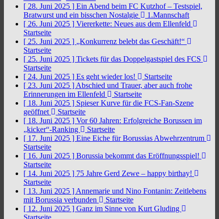
[ 28. Juni 2025 ]
Ein Abend beim FC Kutzhof – Testspiel,
Bratwurst und ein bisschen Nostalgie
1.Mannschaft
[ 26. Juni 2025 ]
Viererkette: Neues aus dem Ellenfeld
Startseite
[ 25. Juni 2025 ]
„Konkurrenz belebt das Geschäft!“
Startseite
[ 25. Juni 2025 ]
Tickets für das Doppelgastspiel des FCS
Startseite
[ 24. Juni 2025 ]
Es geht wieder los!
Startseite
[ 23. Juni 2025 ]
Abschied und Trauer, aber auch frohe
Erinnerungen im Ellenfeld
Startseite
[ 18. Juni 2025 ]
Spieser Kurve für die FCS-Fan-Szene
geöffnet
Startseite
[ 18. Juni 2025 ]
Vor 60 Jahren: Erfolgreiche Borussen im
„kicker“-Ranking
Startseite
[ 17. Juni 2025 ]
Eine Eiche für Borussias Abwehrzentrum
Startseite
[ 16. Juni 2025 ]
Borussia bekommt das Eröffnungsspiel!
Startseite
[ 14. Juni 2025 ]
75 Jahre Gerd Zewe – happy birthay!
Startseite
[ 13. Juni 2025 ]
Annemarie und Nino Fontanin: Zeitlebens
mit Borussia verbunden
Startseite
[ 12. Juni 2025 ]
Ganz im Sinne von Kurt Gluding
Startseite