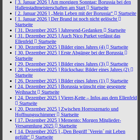
[ 3. Januar 2026 ]
Am morgigen Sonntag: Borussia bei den
Hallenstadtmeisterschaften am Start
Startseite
[ 2. Januar 2026 ]
„Mein Leben mit der Borussia“
Startseite
[ 1. Januar 2026 ]
Der Brand ist noch nicht gelöscht
Startseite
[ 31. Dezember 2025 ]
Jahresend-Gedanken
Startseite
[ 31. Dezember 2025 ]
Auch Nico Purket verlässt das
Ellenfeld
Startseite
[ 30. Dezember 2025 ]
Bilder eines Jahres (4)
Startseite
[ 30. Dezember 2025 ]
Erste Abgänge bei der Borussia
Startseite
[ 29. Dezember 2025 ]
Bilder eines Jahres (3)
Startseite
[ 28. Dezember 2025 ]
Rückschau: Bilder eines Jahres (2)
Startseite
[ 26. Dezember 2025 ]
Bilder eines Jahres (1)
Startseite
[ 24. Dezember 2025 ]
Borussia wünscht eine gesegnete
Weihnacht
Startseite
[ 24. Dezember 2025 ]
Vierer-Kette – Infos aus dem Ellenfeld
Startseite
[ 20. Dezember 2025 ]
Zwischen Horroszenario und
Hoffnungsschimmer
Startseite
[ 17. Dezember 2025 ]
Memento: Morgen Mitglieder-
Versammlung 2025
Startseite
[ 14. Dezember 2025 ]
„Den Begriff `Verein´ mit Leben
gefüllt“
Startseite