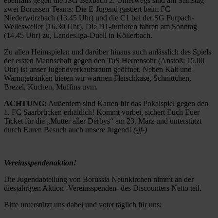
ebenfalls gegen die JSG Bexbach 2. Unterwegs sind am Samstag
zwei Borussen-Teams: Die E-Jugend gastiert beim FC
Niederwürzbach (13.45 Uhr) und die C1 bei der SG Furpach-
Wellesweiler (16.30 Uhr). Die D1-Junioren fahren am Sonntag
(14.45 Uhr) zu, Landesliga-Duell in Köllerbach.
Zu allen Heimspielen und darüber hinaus auch anlässlich des Spiels
der ersten Mannschaft gegen den TuS Herrensohr (Anstoß: 15.00
Uhr) ist unser Jugendverkaufsraum geöffnet. Neben Kalt und
Warmgetränken bieten wir warmen Fleischkäse, Schnittchen,
Brezel, Kuchen, Muffins uvm.
ACHTUNG:
Außerdem sind Karten für das Pokalspiel gegen den
1. FC Saarbrücken erhältlich! Kommt vorbei, sichert Euch Euer
Ticket für die „Mutter aller Derbys“ am 23. März und unterstützt
durch Euren Besuch auch unsere Jugend!
(-jf-)
Vereinsspendenaktion!
Die Jugendabteilung von Borussia Neunkirchen nimmt an der
diesjährigen Aktion -Vereinsspenden- des Discounters Netto teil.
Bitte unterstützt uns dabei und votet täglich für uns: