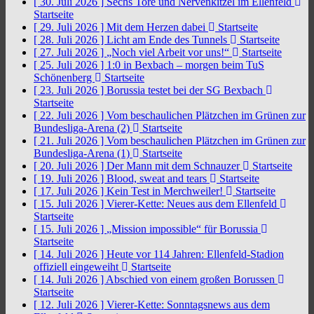
[ 30. Juli 2026 ]
Sechs Tore und Nervenkitzel im Ellenfeld
Startseite
[ 29. Juli 2026 ]
Mit dem Herzen dabei
Startseite
[ 28. Juli 2026 ]
Licht am Ende des Tunnels
Startseite
[ 27. Juli 2026 ]
„Noch viel Arbeit vor uns!“
Startseite
[ 25. Juli 2026 ]
1:0 in Bexbach – morgen beim TuS
Schönenberg
Startseite
[ 23. Juli 2026 ]
Borussia testet bei der SG Bexbach
Startseite
[ 22. Juli 2026 ]
Vom beschaulichen Plätzchen im Grünen zur
Bundesliga-Arena (2)
Startseite
[ 21. Juli 2026 ]
Vom beschaulichen Plätzchen im Grünen zur
Bundesliga-Arena (1)
Startseite
[ 20. Juli 2026 ]
Der Mann mit dem Schnauzer
Startseite
[ 19. Juli 2026 ]
Blood, sweat and tears
Startseite
[ 17. Juli 2026 ]
Kein Test in Merchweiler!
Startseite
[ 15. Juli 2026 ]
Vierer-Kette: Neues aus dem Ellenfeld
Startseite
[ 15. Juli 2026 ]
„Mission impossible“ für Borussia
Startseite
[ 14. Juli 2026 ]
Heute vor 114 Jahren: Ellenfeld-Stadion
offiziell eingeweiht
Startseite
[ 14. Juli 2026 ]
Abschied von einem großen Borussen
Startseite
[ 12. Juli 2026 ]
Vierer-Kette: Sonntagsnews aus dem