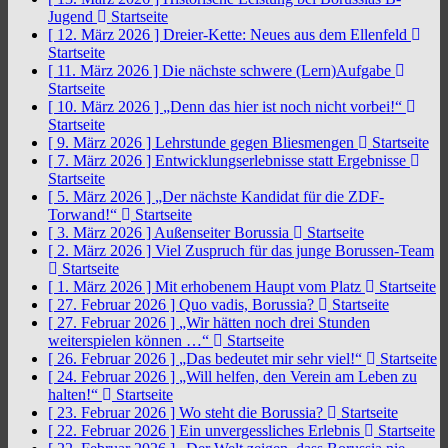
Jugend
Startseite
[ 12. März 2026 ]
Dreier-Kette: Neues aus dem Ellenfeld
Startseite
[ 11. März 2026 ]
Die nächste schwere (Lern)Aufgabe
Startseite
[ 10. März 2026 ]
„Denn das hier ist noch nicht vorbei!“
Startseite
[ 9. März 2026 ]
Lehrstunde gegen Bliesmengen
Startseite
[ 7. März 2026 ]
Entwicklungserlebnisse statt Ergebnisse
Startseite
[ 5. März 2026 ]
„Der nächste Kandidat für die ZDF-
Torwand!“
Startseite
[ 3. März 2026 ]
Außenseiter Borussia
Startseite
[ 2. März 2026 ]
Viel Zuspruch für das junge Borussen-Team
Startseite
[ 1. März 2026 ]
Mit erhobenem Haupt vom Platz
Startseite
[ 27. Februar 2026 ]
Quo vadis, Borussia?
Startseite
[ 27. Februar 2026 ]
„Wir hätten noch drei Stunden
weiterspielen können …“
Startseite
[ 26. Februar 2026 ]
„Das bedeutet mir sehr viel!“
Startseite
[ 24. Februar 2026 ]
„Will helfen, den Verein am Leben zu
halten!“
Startseite
[ 23. Februar 2026 ]
Wo steht die Borussia?
Startseite
[ 22. Februar 2026 ]
Ein unvergessliches Erlebnis
Startseite