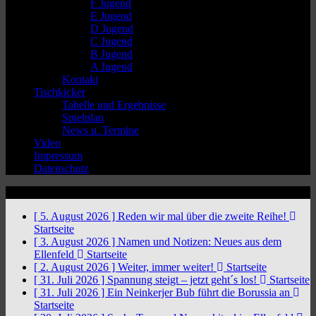
F Jugend
E Jugend
D Jugend
C Jugend
B Jugend
A Jugend
Kontakt
Tischkicker
Tabelle und Ergebnisse
Spielplan
News u. Termine
Video
Impressum
Datenschutz
News Ticker
[ 5. August 2026 ]
Reden wir mal über die zweite Reihe!
Startseite
[ 3. August 2026 ]
Namen und Notizen: Neues aus dem
Ellenfeld
Startseite
[ 2. August 2026 ]
Weiter, immer weiter!
Startseite
[ 31. Juli 2026 ]
Spannung steigt – jetzt geht´s los!
Startseite
[ 31. Juli 2026 ]
Ein Neinkerjer Bub führt die Borussia an
Startseite