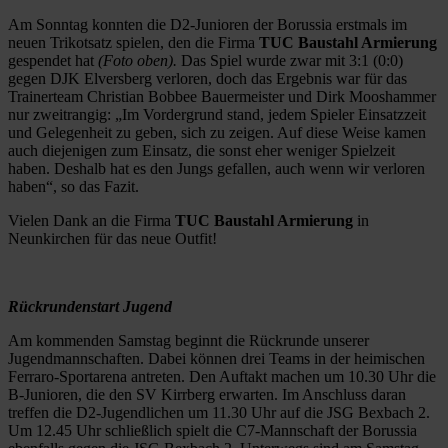
Am Sonntag konnten die D2-Junioren der Borussia erstmals im
neuen Trikotsatz spielen, den die Firma
TUC Baustahl Armierung
gespendet hat
(Foto oben).
Das Spiel wurde zwar mit 3:1 (0:0)
gegen DJK Elversberg verloren, doch das Ergebnis war für das
Trainerteam Christian Bobbee Bauermeister und Dirk Mooshammer
nur zweitrangig: „Im Vordergrund stand, jedem Spieler Einsatzzeit
und Gelegenheit zu geben, sich zu zeigen. Auf diese Weise kamen
auch diejenigen zum Einsatz, die sonst eher weniger Spielzeit
haben. Deshalb hat es den Jungs gefallen, auch wenn wir verloren
haben“, so das Fazit.
Vielen Dank an die Firma
TUC Baustahl Armierung
in
Neunkirchen für das neue Outfit!
Rückrundenstart Jugend
Am kommenden Samstag beginnt die Rückrunde unserer
Jugendmannschaften. Dabei können drei Teams in der heimischen
Ferraro-Sportarena antreten. Den Auftakt machen um 10.30 Uhr die
B-Junioren, die den SV Kirrberg erwarten. Im Anschluss daran
treffen die D2-Jugendlichen um 11.30 Uhr auf die JSG Bexbach 2.
Um 12.45 Uhr schließlich spielt die C7-Mannschaft der Borussia