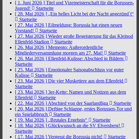
[ 1. Juni 2026 ]
Titel und Vizemeisterschaft für die Borussen-
Jugend!
Startseite
[ 28. Mai 2026 ]
„Ein helles Licht bei der Nacht angezünd´t“
Startseite
[ 27. Mai 2026 ]
Eilmeldung: Borussia hat einen neuen
Vorstand!
Startseite
[ 27. Mai 2026 ]
Wieder große Begeisterung für das Kleinod
Ellenfeld-Stadion
Startseite
[ 26. Mai 2026 ]
Memento: Außerordentliche
Mitgliederversammlung morgen am 27. Mai!
Startseite
[ 26. Mai 2026 ]
Ellenfeld-Kulisse: Abschied in Bildern
Startseite
[ 25. Mai 2026 ]
Emotionaler Saisonabschluss vor guter
Kulisse
Startseite
[ 23. Mai 2026 ]
Die vier Musketiere aus dem Ellenfeld
Startseite
[ 23. Mai 2026 ]
3er-Kette: Namen und Notizen aus dem
Ellenfeld
Startseite
[ 22. Mai 2026 ]
Abschied von der Saarlandliga
Startseite
[ 20. Mai 2026 ]
Deftige Schlappe, erstes Borussen-Tor und
ein Spielabbruch
Startseite
[ 19. Mai 2026 ]
„Brutales Ergebnis“
Startseite
[ 18. Mai 2026 ]
Glückwunsch an die SV Elversberg!
Startseite
[ 17. Mai 2026 ]
Vergesst die Borussia nicht!
Startseite