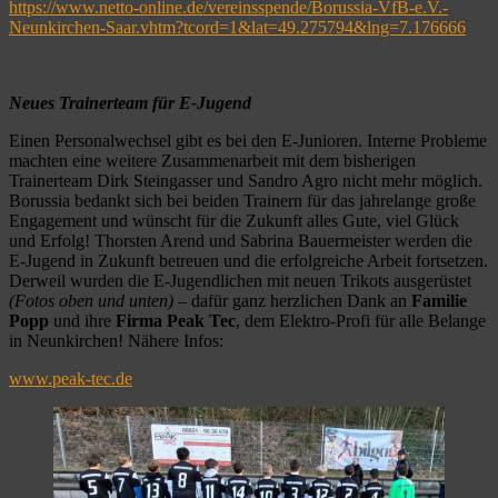
https://www.netto-online.de/vereinsspende/Borussia-VfB-e.V.-
Neunkirchen-Saar.vhtm?tcord=1&lat=49.275794&lng=7.176666
Neues Trainerteam für E-Jugend
Einen Personalwechsel gibt es bei den E-Junioren. Interne Probleme
machten eine weitere Zusammenarbeit mit dem bisherigen
Trainerteam Dirk Steingasser und Sandro Agro nicht mehr möglich.
Borussia bedankt sich bei beiden Trainern für das jahrelange große
Engagement und wünscht für die Zukunft alles Gute, viel Glück
und Erfolg! Thorsten Arend und Sabrina Bauermeister werden die
E-Jugend in Zukunft betreuen und die erfolgreiche Arbeit fortsetzen.
Derweil wurden die E-Jugendlichen mit neuen Trikots ausgerüstet
(Fotos oben und unten)
– dafür ganz herzlichen Dank an
Familie
Popp
und ihre
Firma Peak Tec
, dem Elektro-Profi für alle Belange
in Neunkirchen! Nähere Infos:
www.peak-tec.de