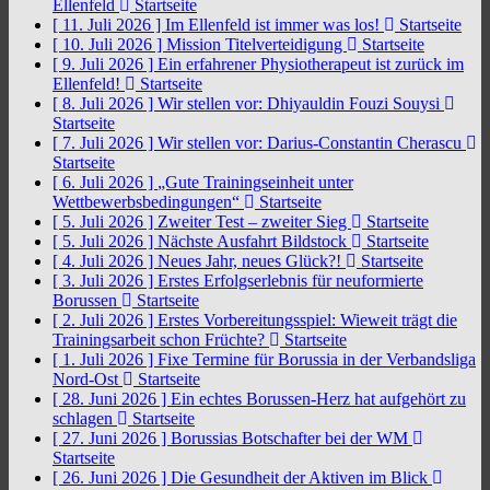
Ellenfeld
Startseite
[ 11. Juli 2026 ]
Im Ellenfeld ist immer was los!
Startseite
[ 10. Juli 2026 ]
Mission Titelverteidigung
Startseite
[ 9. Juli 2026 ]
Ein erfahrener Physiotherapeut ist zurück im
Ellenfeld!
Startseite
[ 8. Juli 2026 ]
Wir stellen vor: Dhiyauldin Fouzi Souysi
Startseite
[ 7. Juli 2026 ]
Wir stellen vor: Darius-Constantin Cherascu
Startseite
[ 6. Juli 2026 ]
„Gute Trainingseinheit unter
Wettbewerbsbedingungen“
Startseite
[ 5. Juli 2026 ]
Zweiter Test – zweiter Sieg
Startseite
[ 5. Juli 2026 ]
Nächste Ausfahrt Bildstock
Startseite
[ 4. Juli 2026 ]
Neues Jahr, neues Glück?!
Startseite
[ 3. Juli 2026 ]
Erstes Erfolgserlebnis für neuformierte
Borussen
Startseite
[ 2. Juli 2026 ]
Erstes Vorbereitungsspiel: Wieweit trägt die
Trainingsarbeit schon Früchte?
Startseite
[ 1. Juli 2026 ]
Fixe Termine für Borussia in der Verbandsliga
Nord-Ost
Startseite
[ 28. Juni 2026 ]
Ein echtes Borussen-Herz hat aufgehört zu
schlagen
Startseite
[ 27. Juni 2026 ]
Borussias Botschafter bei der WM
Startseite
[ 26. Juni 2026 ]
Die Gesundheit der Aktiven im Blick