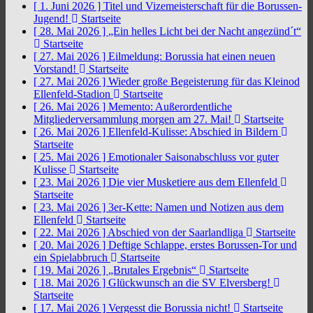
[ 1. Juni 2026 ]
Titel und Vizemeisterschaft für die Borussen-
Jugend!
Startseite
[ 28. Mai 2026 ]
„Ein helles Licht bei der Nacht angezünd´t“
Startseite
[ 27. Mai 2026 ]
Eilmeldung: Borussia hat einen neuen
Vorstand!
Startseite
[ 27. Mai 2026 ]
Wieder große Begeisterung für das Kleinod
Ellenfeld-Stadion
Startseite
[ 26. Mai 2026 ]
Memento: Außerordentliche
Mitgliederversammlung morgen am 27. Mai!
Startseite
[ 26. Mai 2026 ]
Ellenfeld-Kulisse: Abschied in Bildern
Startseite
[ 25. Mai 2026 ]
Emotionaler Saisonabschluss vor guter
Kulisse
Startseite
[ 23. Mai 2026 ]
Die vier Musketiere aus dem Ellenfeld
Startseite
[ 23. Mai 2026 ]
3er-Kette: Namen und Notizen aus dem
Ellenfeld
Startseite
[ 22. Mai 2026 ]
Abschied von der Saarlandliga
Startseite
[ 20. Mai 2026 ]
Deftige Schlappe, erstes Borussen-Tor und
ein Spielabbruch
Startseite
[ 19. Mai 2026 ]
„Brutales Ergebnis“
Startseite
[ 18. Mai 2026 ]
Glückwunsch an die SV Elversberg!
Startseite
[ 17. Mai 2026 ]
Vergesst die Borussia nicht!
Startseite