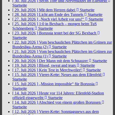
[ 30. Juli 2026 ]
Sechs Tore und Nervenkitzel im Ellenfeld
Startseite
[ 29. Juli 2026 ]
Mit dem Herzen dabei
Startseite
[ 28. Juli 2026 ]
Licht am Ende des Tunnels
Startseite
[ 27. Juli 2026 ]
„Noch viel Arbeit vor uns!“
Startseite
[ 25. Juli 2026 ]
1:0 in Bexbach – morgen beim TuS
Schönenberg
Startseite
[ 23. Juli 2026 ]
Borussia testet bei der SG Bexbach
Startseite
[ 22. Juli 2026 ]
Vom beschaulichen Plätzchen im Grünen zur
Bundesliga-Arena (2)
Startseite
[ 21. Juli 2026 ]
Vom beschaulichen Plätzchen im Grünen zur
Bundesliga-Arena (1)
Startseite
[ 20. Juli 2026 ]
Der Mann mit dem Schnauzer
Startseite
[ 19. Juli 2026 ]
Blood, sweat and tears
Startseite
[ 17. Juli 2026 ]
Kein Test in Merchweiler!
Startseite
[ 15. Juli 2026 ]
Vierer-Kette: Neues aus dem Ellenfeld
Startseite
[ 15. Juli 2026 ]
„Mission impossible“ für Borussia
Startseite
[ 14. Juli 2026 ]
Heute vor 114 Jahren: Ellenfeld-Stadion
offiziell eingeweiht
Startseite
[ 14. Juli 2026 ]
Abschied von einem großen Borussen
Startseite
[ 12. Juli 2026 ]
Vierer-Kette: Sonntagsnews aus dem