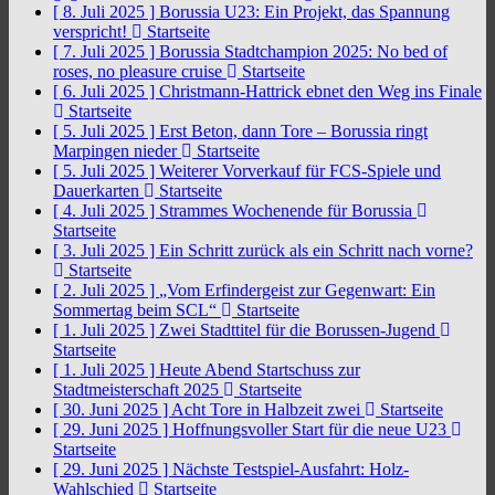
[ 8. Juli 2025 ]
Borussia U23: Ein Projekt, das Spannung
verspricht!
Startseite
[ 7. Juli 2025 ]
Borussia Stadtchampion 2025: No bed of
roses, no pleasure cruise
Startseite
[ 6. Juli 2025 ]
Christmann-Hattrick ebnet den Weg ins Finale
Startseite
[ 5. Juli 2025 ]
Erst Beton, dann Tore – Borussia ringt
Marpingen nieder
Startseite
[ 5. Juli 2025 ]
Weiterer Vorverkauf für FCS-Spiele und
Dauerkarten
Startseite
[ 4. Juli 2025 ]
Strammes Wochenende für Borussia
Startseite
[ 3. Juli 2025 ]
Ein Schritt zurück als ein Schritt nach vorne?
Startseite
[ 2. Juli 2025 ]
„Vom Erfindergeist zur Gegenwart: Ein
Sommertag beim SCL“
Startseite
[ 1. Juli 2025 ]
Zwei Stadttitel für die Borussen-Jugend
Startseite
[ 1. Juli 2025 ]
Heute Abend Startschuss zur
Stadtmeisterschaft 2025
Startseite
[ 30. Juni 2025 ]
Acht Tore in Halbzeit zwei
Startseite
[ 29. Juni 2025 ]
Hoffnungsvoller Start für die neue U23
Startseite
[ 29. Juni 2025 ]
Nächste Testspiel-Ausfahrt: Holz-
Wahlschied
Startseite