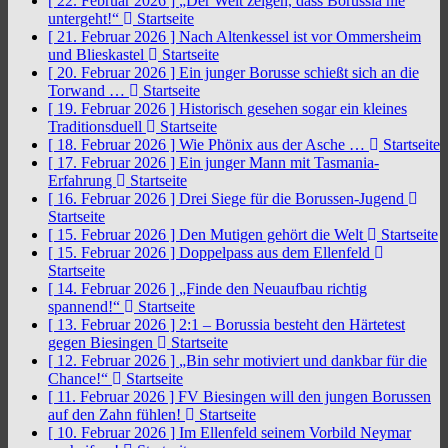
[ 22. Februar 2026 ]
„Der Welt zeigen, dass Borussia nie
untergeht!“
Startseite
[ 21. Februar 2026 ]
Nach Altenkessel ist vor Ommersheim
und Blieskastel
Startseite
[ 20. Februar 2026 ]
Ein junger Borusse schießt sich an die
Torwand …
Startseite
[ 19. Februar 2026 ]
Historisch gesehen sogar ein kleines
Traditionsduell
Startseite
[ 18. Februar 2026 ]
Wie Phönix aus der Asche …
Startseite
[ 17. Februar 2026 ]
Ein junger Mann mit Tasmania-
Erfahrung
Startseite
[ 16. Februar 2026 ]
Drei Siege für die Borussen-Jugend
Startseite
[ 15. Februar 2026 ]
Den Mutigen gehört die Welt
Startseite
[ 15. Februar 2026 ]
Doppelpass aus dem Ellenfeld
Startseite
[ 14. Februar 2026 ]
„Finde den Neuaufbau richtig
spannend!“
Startseite
[ 13. Februar 2026 ]
2:1 – Borussia besteht den Härtetest
gegen Biesingen
Startseite
[ 12. Februar 2026 ]
„Bin sehr motiviert und dankbar für die
Chance!“
Startseite
[ 11. Februar 2026 ]
FV Biesingen will den jungen Borussen
auf den Zahn fühlen!
Startseite
[ 10. Februar 2026 ]
Im Ellenfeld seinem Vorbild Neymar