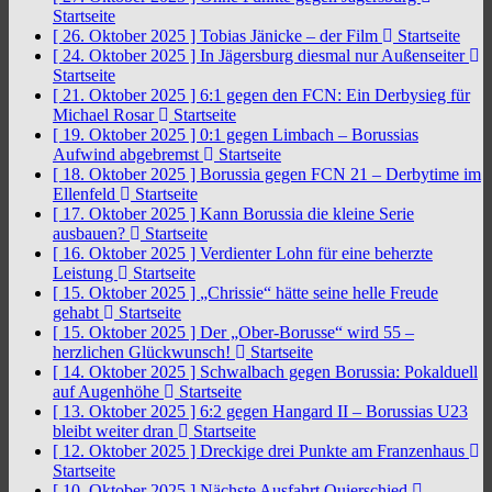
Startseite
[ 26. Oktober 2025 ]
Tobias Jänicke – der Film
Startseite
[ 24. Oktober 2025 ]
In Jägersburg diesmal nur Außenseiter
Startseite
[ 21. Oktober 2025 ]
6:1 gegen den FCN: Ein Derbysieg für
Michael Rosar
Startseite
[ 19. Oktober 2025 ]
0:1 gegen Limbach – Borussias
Aufwind abgebremst
Startseite
[ 18. Oktober 2025 ]
Borussia gegen FCN 21 – Derbytime im
Ellenfeld
Startseite
[ 17. Oktober 2025 ]
Kann Borussia die kleine Serie
ausbauen?
Startseite
[ 16. Oktober 2025 ]
Verdienter Lohn für eine beherzte
Leistung
Startseite
[ 15. Oktober 2025 ]
„Chrissie“ hätte seine helle Freude
gehabt
Startseite
[ 15. Oktober 2025 ]
Der „Ober-Borusse“ wird 55 –
herzlichen Glückwunsch!
Startseite
[ 14. Oktober 2025 ]
Schwalbach gegen Borussia: Pokalduell
auf Augenhöhe
Startseite
[ 13. Oktober 2025 ]
6:2 gegen Hangard II – Borussias U23
bleibt weiter dran
Startseite
[ 12. Oktober 2025 ]
Dreckige drei Punkte am Franzenhaus
Startseite
[ 10. Oktober 2025 ]
Nächste Ausfahrt Quierschied