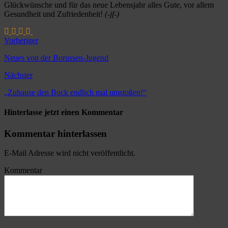
Glückwünsche und für das neue Lebensjahr alles Gute, vor allem
Gesundheit und Zufriedenheit!
(-jf-)
Vorheriger
Neues von der Borussen-Jugend
Nächster
„Zuhause den Bock endlich mal umstoßen!“
Hinterlasse jetzt einen Kommentar
Kommentar hinterlassen
E-Mail Adresse wird nicht veröffentlicht.
Kommentar