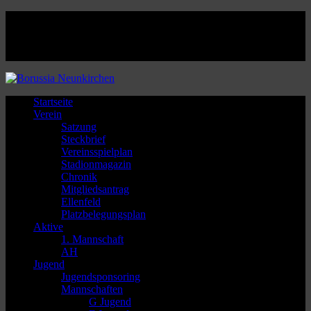
Facebook
Twitter
Instagram
Youtube
Startseite
Verein
Satzung
Steckbrief
Vereinsspielplan
Stadionmagazin
Chronik
Mitgliedsantrag
Ellenfeld
Platzbelegungsplan
Aktive
1. Mannschaft
AH
Jugend
Jugendsponsoring
Mannschaften
G Jugend