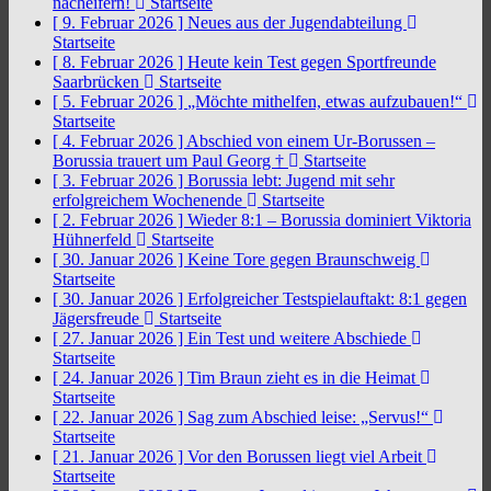
nacheifern!
Startseite
[ 9. Februar 2026 ]
Neues aus der Jugendabteilung
Startseite
[ 8. Februar 2026 ]
Heute kein Test gegen Sportfreunde
Saarbrücken
Startseite
[ 5. Februar 2026 ]
„Möchte mithelfen, etwas aufzubauen!“
Startseite
[ 4. Februar 2026 ]
Abschied von einem Ur-Borussen –
Borussia trauert um Paul Georg †
Startseite
[ 3. Februar 2026 ]
Borussia lebt: Jugend mit sehr
erfolgreichem Wochenende
Startseite
[ 2. Februar 2026 ]
Wieder 8:1 – Borussia dominiert Viktoria
Hühnerfeld
Startseite
[ 30. Januar 2026 ]
Keine Tore gegen Braunschweig
Startseite
[ 30. Januar 2026 ]
Erfolgreicher Testspielauftakt: 8:1 gegen
Jägersfreude
Startseite
[ 27. Januar 2026 ]
Ein Test und weitere Abschiede
Startseite
[ 24. Januar 2026 ]
Tim Braun zieht es in die Heimat
Startseite
[ 22. Januar 2026 ]
Sag zum Abschied leise: „Servus!“
Startseite
[ 21. Januar 2026 ]
Vor den Borussen liegt viel Arbeit
Startseite