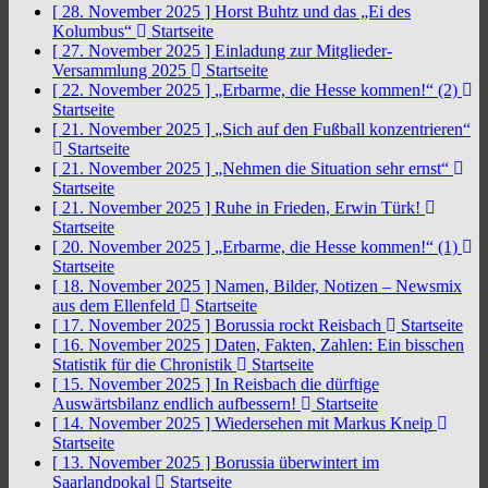
[ 28. November 2025 ]
Horst Buhtz und das „Ei des
Kolumbus“
Startseite
[ 27. November 2025 ]
Einladung zur Mitglieder-
Versammlung 2025
Startseite
[ 22. November 2025 ]
„Erbarme, die Hesse kommen!“ (2)
Startseite
[ 21. November 2025 ]
„Sich auf den Fußball konzentrieren“
Startseite
[ 21. November 2025 ]
„Nehmen die Situation sehr ernst“
Startseite
[ 21. November 2025 ]
Ruhe in Frieden, Erwin Türk!
Startseite
[ 20. November 2025 ]
„Erbarme, die Hesse kommen!“ (1)
Startseite
[ 18. November 2025 ]
Namen, Bilder, Notizen – Newsmix
aus dem Ellenfeld
Startseite
[ 17. November 2025 ]
Borussia rockt Reisbach
Startseite
[ 16. November 2025 ]
Daten, Fakten, Zahlen: Ein bisschen
Statistik für die Chronistik
Startseite
[ 15. November 2025 ]
In Reisbach die dürftige
Auswärtsbilanz endlich aufbessern!
Startseite
[ 14. November 2025 ]
Wiedersehen mit Markus Kneip
Startseite
[ 13. November 2025 ]
Borussia überwintert im
Saarlandpokal
Startseite