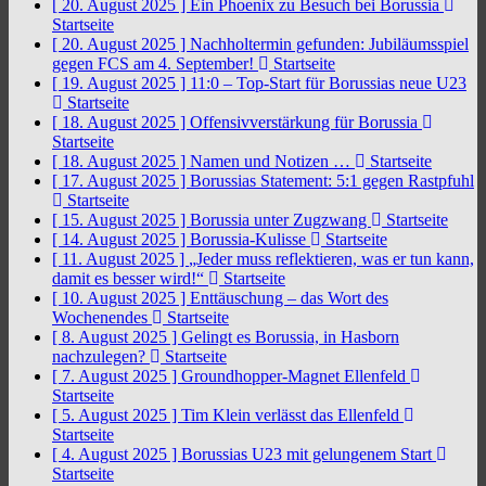
[ 20. August 2025 ]
Ein Phoenix zu Besuch bei Borussia
Startseite
[ 20. August 2025 ]
Nachholtermin gefunden: Jubiläumsspiel
gegen FCS am 4. September!
Startseite
[ 19. August 2025 ]
11:0 – Top-Start für Borussias neue U23
Startseite
[ 18. August 2025 ]
Offensivverstärkung für Borussia
Startseite
[ 18. August 2025 ]
Namen und Notizen …
Startseite
[ 17. August 2025 ]
Borussias Statement: 5:1 gegen Rastpfuhl
Startseite
[ 15. August 2025 ]
Borussia unter Zugzwang
Startseite
[ 14. August 2025 ]
Borussia-Kulisse
Startseite
[ 11. August 2025 ]
„Jeder muss reflektieren, was er tun kann,
damit es besser wird!“
Startseite
[ 10. August 2025 ]
Enttäuschung – das Wort des
Wochenendes
Startseite
[ 8. August 2025 ]
Gelingt es Borussia, in Hasborn
nachzulegen?
Startseite
[ 7. August 2025 ]
Groundhopper-Magnet Ellenfeld
Startseite
[ 5. August 2025 ]
Tim Klein verlässt das Ellenfeld
Startseite
[ 4. August 2025 ]
Borussias U23 mit gelungenem Start
Startseite