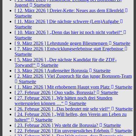
Jugend
Startseite
[ 12. März 2026 ]
Dreier-Kette: Neues aus dem Ellenfeld
Startseite
[ 11. März 2026 ]
Die nächste schwere (Lern)Aufgabe
Startseite
[ 10. März 2026 ]
„Denn das hier ist noch nicht vorbei!“
Startseite
[ 9. März 2026 ]
Lehrstunde gegen Bliesmengen
Startseite
[ 7. März 2026 ]
Entwicklungserlebnisse statt Ergebnisse
Startseite
[ 5. März 2026 ]
„Der nächste Kandidat für die ZDF-
Torwand!“
Startseite
[ 3. März 2026 ]
Außenseiter Borussia
Startseite
[ 2. März 2026 ]
Viel Zuspruch für das junge Borussen-Team
Startseite
[ 1. März 2026 ]
Mit erhobenem Haupt vom Platz
Startseite
[ 27. Februar 2026 ]
Quo vadis, Borussia?
Startseite
[ 27. Februar 2026 ]
„Wir hätten noch drei Stunden
weiterspielen können …“
Startseite
[ 26. Februar 2026 ]
„Das bedeutet mir sehr viel!“
Startseite
[ 24. Februar 2026 ]
„Will helfen, den Verein am Leben zu
halten!“
Startseite
[ 23. Februar 2026 ]
Wo steht die Borussia?
Startseite
[ 22. Februar 2026 ]
Ein unvergessliches Erlebnis
Startseite