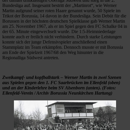
der damals drittklassigen Oberliga Südwest und stieg in die 2.
Bundesliga auf. Insgesamt bestritt der „Martinrot“, wie Werner
Martin aufgrund seiner roten Haare genannt wurde, 50 Spiele im
Trikot der Borussia, 14 davon in der Bundesliga. Sein Debüt für die
Borussen in der höchsten deutschen Spielklasse gab Werner Martin
am 25. November 1967, als er im Spiel gegen den FC Schalke 04 in
der 65. Minute eingewechselt wurde. Die 1:5-Heimniederlage
konnte auch er freilich nicht verhindern. Durch starke Leistungen
konnte sich der junge Defensivspieler anschließend einen
Stammplatz im Team erkämpfen. Dennoch musste er mit Borussia
am Ende der Spielzeit 1967/68 den Weg hinunter in die
Regionalliga Südwest antreten.
Zweikampf- und kopfballstark – Werner Martin in zwei Szenen
aus Spielen gegen den 1. FC Saarbrücken im Ellenfeld (oben)
und an der Kinderlehre beim SV Alsenborn (unten). (Fotos:
Ellenfeld-Verein / Archiv Borussia Neunkirchen Hartung)