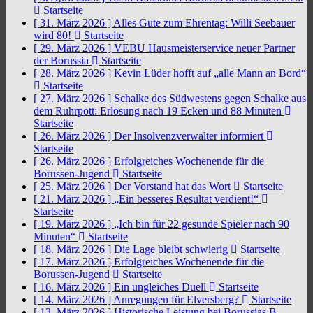
Startseite
[ 31. März 2026 ]
Alles Gute zum Ehrentag: Willi Seebauer
wird 80!
Startseite
[ 29. März 2026 ]
VEBU Hausmeisterservice neuer Partner
der Borussia
Startseite
[ 28. März 2026 ]
Kevin Lüder hofft auf „alle Mann an Bord“
Startseite
[ 27. März 2026 ]
Schalke des Südwestens gegen Schalke aus
dem Ruhrpott: Erlösung nach 19 Ecken und 88 Minuten
Startseite
[ 26. März 2026 ]
Der Insolvenzverwalter informiert
Startseite
[ 26. März 2026 ]
Erfolgreiches Wochenende für die
Borussen-Jugend
Startseite
[ 25. März 2026 ]
Der Vorstand hat das Wort
Startseite
[ 21. März 2026 ]
„Ein besseres Resultat verdient!“
Startseite
[ 19. März 2026 ]
„Ich bin für 22 gesunde Spieler nach 90
Minuten“
Startseite
[ 18. März 2026 ]
Die Lage bleibt schwierig
Startseite
[ 17. März 2026 ]
Erfolgreiches Wochenende für die
Borussen-Jugend
Startseite
[ 16. März 2026 ]
Ein ungleiches Duell
Startseite
[ 14. März 2026 ]
Anregungen für Elversberg?
Startseite
[ 13. März 2026 ]
Historische Leistung bei Borussias B-