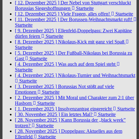
[ 12. Dezember 2025 ]
Der Nebel von Stuttgart verschluckt
Borussias Siegeshoffnungen
Startseite
[ 12. Dezember 2025 ]
Viele Fragen, alles offen!
Startseite
[ 11. Dezember 2025 ]
Der Borussen-Weihnachtsmarkt ruft!
Startseite
[ 9. Dezember 2025 ]
Ellenfeld-Doppelpass: Zwei Kapitäne
dürfen feiern
Startseite
[ 8. Dezember 2025 ]
Nikolaus-Kick mit ganz viel Spaß
Startseite
[ 5. Dezember 2025 ]
Der Fußball-Nikolaus bei Borussia zu
Gast
Startseite
[ 4. Dezember 2025 ]
Was auch auf dem Spiel steht
Startseite
[ 4. Dezember 2025 ]
Nikolaus-Turnier und Weihnachtsmarkt
Startseite
[ 3. Dezember 2025 ]
Borussias Not stößt auf viele
Emotionen
Startseite
[ 2. Dezember 2025 ]
Mit Moral und Charakter zum 2:1 über
Hasborn
Startseite
[ 1. Dezember 2025 ]
Insolvenzantrag eingereicht
Startseite
[ 30. November 2025 ]
Ein letztes Mal?
Startseite
[ 28. November 2025 ]
Kann Borussia der „black week”
trotzen?
Startseite
[ 28. November 2025 ]
Doppelpass: Aktuelles aus dem
Ellenfeld
Startseite