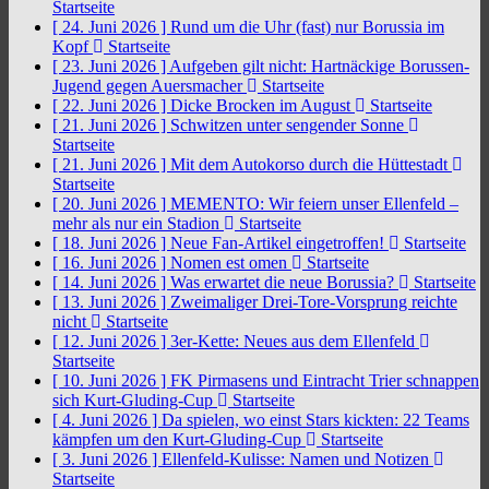
Startseite
[ 24. Juni 2026 ]
Rund um die Uhr (fast) nur Borussia im
Kopf
Startseite
[ 23. Juni 2026 ]
Aufgeben gilt nicht: Hartnäckige Borussen-
Jugend gegen Auersmacher
Startseite
[ 22. Juni 2026 ]
Dicke Brocken im August
Startseite
[ 21. Juni 2026 ]
Schwitzen unter sengender Sonne
Startseite
[ 21. Juni 2026 ]
Mit dem Autokorso durch die Hüttestadt
Startseite
[ 20. Juni 2026 ]
MEMENTO: Wir feiern unser Ellenfeld –
mehr als nur ein Stadion
Startseite
[ 18. Juni 2026 ]
Neue Fan-Artikel eingetroffen!
Startseite
[ 16. Juni 2026 ]
Nomen est omen
Startseite
[ 14. Juni 2026 ]
Was erwartet die neue Borussia?
Startseite
[ 13. Juni 2026 ]
Zweimaliger Drei-Tore-Vorsprung reichte
nicht
Startseite
[ 12. Juni 2026 ]
3er-Kette: Neues aus dem Ellenfeld
Startseite
[ 10. Juni 2026 ]
FK Pirmasens und Eintracht Trier schnappen
sich Kurt-Gluding-Cup
Startseite
[ 4. Juni 2026 ]
Da spielen, wo einst Stars kickten: 22 Teams
kämpfen um den Kurt-Gluding-Cup
Startseite
[ 3. Juni 2026 ]
Ellenfeld-Kulisse: Namen und Notizen
Startseite