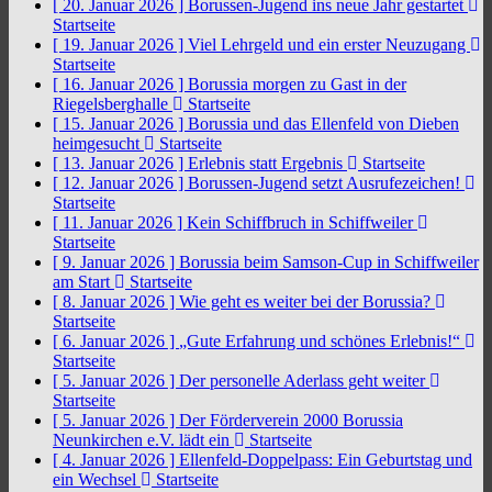
[ 20. Januar 2026 ]
Borussen-Jugend ins neue Jahr gestartet
Startseite
[ 19. Januar 2026 ]
Viel Lehrgeld und ein erster Neuzugang
Startseite
[ 16. Januar 2026 ]
Borussia morgen zu Gast in der
Riegelsberghalle
Startseite
[ 15. Januar 2026 ]
Borussia und das Ellenfeld von Dieben
heimgesucht
Startseite
[ 13. Januar 2026 ]
Erlebnis statt Ergebnis
Startseite
[ 12. Januar 2026 ]
Borussen-Jugend setzt Ausrufezeichen!
Startseite
[ 11. Januar 2026 ]
Kein Schiffbruch in Schiffweiler
Startseite
[ 9. Januar 2026 ]
Borussia beim Samson-Cup in Schiffweiler
am Start
Startseite
[ 8. Januar 2026 ]
Wie geht es weiter bei der Borussia?
Startseite
[ 6. Januar 2026 ]
„Gute Erfahrung und schönes Erlebnis!“
Startseite
[ 5. Januar 2026 ]
Der personelle Aderlass geht weiter
Startseite
[ 5. Januar 2026 ]
Der Förderverein 2000 Borussia
Neunkirchen e.V. lädt ein
Startseite
[ 4. Januar 2026 ]
Ellenfeld-Doppelpass: Ein Geburtstag und
ein Wechsel
Startseite