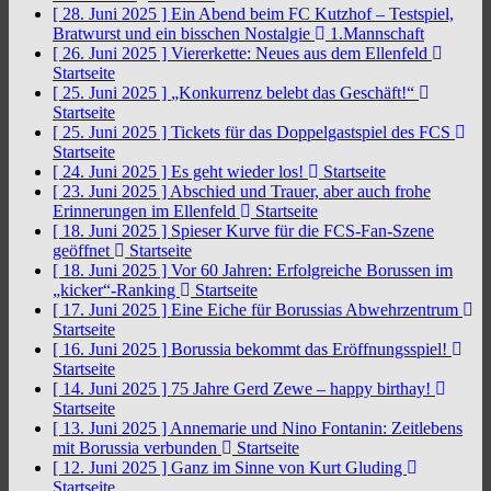
[ 28. Juni 2025 ]
Ein Abend beim FC Kutzhof – Testspiel,
Bratwurst und ein bisschen Nostalgie
1.Mannschaft
[ 26. Juni 2025 ]
Viererkette: Neues aus dem Ellenfeld
Startseite
[ 25. Juni 2025 ]
„Konkurrenz belebt das Geschäft!“
Startseite
[ 25. Juni 2025 ]
Tickets für das Doppelgastspiel des FCS
Startseite
[ 24. Juni 2025 ]
Es geht wieder los!
Startseite
[ 23. Juni 2025 ]
Abschied und Trauer, aber auch frohe
Erinnerungen im Ellenfeld
Startseite
[ 18. Juni 2025 ]
Spieser Kurve für die FCS-Fan-Szene
geöffnet
Startseite
[ 18. Juni 2025 ]
Vor 60 Jahren: Erfolgreiche Borussen im
„kicker“-Ranking
Startseite
[ 17. Juni 2025 ]
Eine Eiche für Borussias Abwehrzentrum
Startseite
[ 16. Juni 2025 ]
Borussia bekommt das Eröffnungsspiel!
Startseite
[ 14. Juni 2025 ]
75 Jahre Gerd Zewe – happy birthay!
Startseite
[ 13. Juni 2025 ]
Annemarie und Nino Fontanin: Zeitlebens
mit Borussia verbunden
Startseite
[ 12. Juni 2025 ]
Ganz im Sinne von Kurt Gluding
Startseite