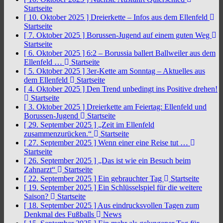
Startseite
[ 10. Oktober 2025 ]
Dreierkette – Infos aus dem Ellenfeld
Startseite
[ 7. Oktober 2025 ]
Borussen-Jugend auf einem guten Weg
Startseite
[ 6. Oktober 2025 ]
6:2 – Borussia ballert Ballweiler aus dem
Ellenfeld …
Startseite
[ 5. Oktober 2025 ]
3er-Kette am Sonntag – Aktuelles aus
dem Ellenfeld
Startseite
[ 4. Oktober 2025 ]
Den Trend unbedingt ins Positive drehen!
Startseite
[ 3. Oktober 2025 ]
Dreierkette am Feiertag: Ellenfeld und
Borussen-Jugend
Startseite
[ 29. September 2025 ]
„Zeit im Ellenfeld
zusammenzurücken.“
Startseite
[ 27. September 2025 ]
Wenn einer eine Reise tut …
Startseite
[ 26. September 2025 ]
„Das ist wie ein Besuch beim
Zahnarzt“
Startseite
[ 22. September 2025 ]
Ein gebrauchter Tag
Startseite
[ 19. September 2025 ]
Ein Schlüsselspiel für die weitere
Saison?
Startseite
[ 18. September 2025 ]
Aus eindrucksvollen Tagen zum
Denkmal des Fußballs
News