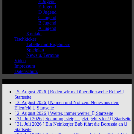
F Jugend
E Jugend
D Jugend
C Jugend
B Jugend
A Jugend
Kontakt
Tischkicker
Tabelle und Ergebnisse
Spielplan
News u. Termine
Video
Impressum
Datenschutz
News Ticker
[ 5. August 2026 ]
Reden wir mal über die zweite Reihe!
Startseite
[ 3. August 2026 ]
Namen und Notizen: Neues aus dem
Ellenfeld
Startseite
[ 2. August 2026 ]
Weiter, immer weiter!
Startseite
[ 31. Juli 2026 ]
Spannung steigt – jetzt geht´s los!
Startseite
[ 31. Juli 2026 ]
Ein Neinkerjer Bub führt die Borussia an
Startseite