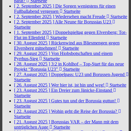
parat?
Startseite
[ 2. September 2025 ]
Die Sorgen wenigstens für einen
Fußballabend vergessen
Startseite
[ 2. September 2025 ]
Wiedersehen macht Freude
Startseite
[ 2. September 2025 ]
Alle Neune für Borussias U23
Startseite
[ 1. September 2025 ]
Doppelspieltag gegen Elversberg: Tor-
Flut im Ellenfeld
Startseite
[ 30. August 2025 ]
Rückenwind aus Bliesmengen gegen
Elversberg mitnehmen!
Startseite
[ 29. August 2025 ]
Von Hiobsbotschaften und einem
Pyrrhus-Sieg
Startseite
[ 28. August 2025 ]
3:2 in Kohlhof – Top-Start für das neue
Projekt “Borussia U23”
Startseite
[ 27. August 2025 ]
Doppelpass: U23 und Borussen-Jugend
Startseite
[ 26. August 2025 ]
Wer hier ist, ist hin und weg!
Startseite
[ 23. August 2025 ]
Ein Dreier zum Jänicke-Einstand
Startseite
[ 23. August 2025 ]
Gutes tun und der Borussia guttun!
Startseite
[ 22. August 2025 ]
Wohin geht die Reise der Borussia?
Startseite
[ 21. August 2025 ]
Borussias VAR – der Mann mit dem
untrüglichen Auge
Startseite