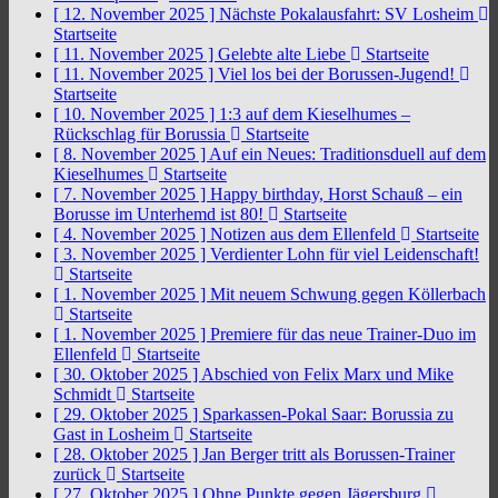
[ 12. November 2025 ]
Nächste Pokalausfahrt: SV Losheim
Startseite
[ 11. November 2025 ]
Gelebte alte Liebe
Startseite
[ 11. November 2025 ]
Viel los bei der Borussen-Jugend!
Startseite
[ 10. November 2025 ]
1:3 auf dem Kieselhumes –
Rückschlag für Borussia
Startseite
[ 8. November 2025 ]
Auf ein Neues: Traditionsduell auf dem
Kieselhumes
Startseite
[ 7. November 2025 ]
Happy birthday, Horst Schauß – ein
Borusse im Unterhemd ist 80!
Startseite
[ 4. November 2025 ]
Notizen aus dem Ellenfeld
Startseite
[ 3. November 2025 ]
Verdienter Lohn für viel Leidenschaft!
Startseite
[ 1. November 2025 ]
Mit neuem Schwung gegen Köllerbach
Startseite
[ 1. November 2025 ]
Premiere für das neue Trainer-Duo im
Ellenfeld
Startseite
[ 30. Oktober 2025 ]
Abschied von Felix Marx und Mike
Schmidt
Startseite
[ 29. Oktober 2025 ]
Sparkassen-Pokal Saar: Borussia zu
Gast in Losheim
Startseite
[ 28. Oktober 2025 ]
Jan Berger tritt als Borussen-Trainer
zurück
Startseite
[ 27. Oktober 2025 ]
Ohne Punkte gegen Jägersburg