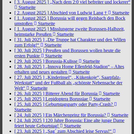
[ 3. August 2025 ]
„Nach dem 2:0 viel befreiter und lockerer“
Startseite
[ 2. August 2025 ]
Abschied von Ludwig Lang †
Startseite
[ 1. August 2025 ]
Borussia will gegen Reisbach den Bock
umstoßen
Startseite
[ 1. August 2025 ]
Misslungene zweite Borussen-Halbzeit,
heimstarke Preußen
Startseite
[ 31. Juli 2025 ]
„Die Truppe hat Charakter und den Willen
zum Erfolg!“
Startseite
[ 30. Juli 2025 ]
Preußen und Borussen wollen heute die
ersten Punkte
Startseite
[ 29. Juli 2025 ]
Borussia-Kulisse
Startseite
[ 28. Juli 2025 ]
„Innova Home Ellenfeld-Stadion“ – Altes
erhalten und neues gestalten
Startseite
[ 27. Juli 2025 ]
„Kinderinsel“, „Kükenkoje“, Saarpfalz-
Werkstatt“ und der Fußball als „schönste Nebensache der
Welt“
Startseite
[ 26. Juli 2025 ]
Bitterer Abend für Borussia
Startseite
[ 25. Juli 2025 ]
Lepidoptera Borussiae
Startseite
[ 25. Juli 2025 ]
Geburtstagsparty oder Party-Crash?
Startseite
[ 24. Juli 2025 ]
Ein Märchenprinz für Borussia?
Startseite
[ 24. Juli 2025 ]
120 Jahre Borussia: Eine alte junge Dame
feiert heute Geburtstag!
Startseite
[ 23. Juli 2025 ]
„Sag´ zum Abschied leise Servus!“