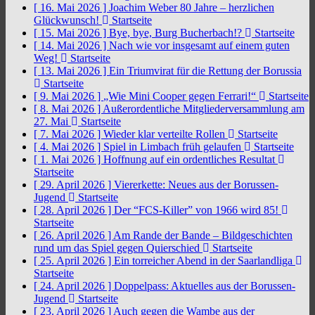
[ 16. Mai 2026 ]
Joachim Weber 80 Jahre – herzlichen
Glückwunsch!
Startseite
[ 15. Mai 2026 ]
Bye, bye, Burg Bucherbach!?
Startseite
[ 14. Mai 2026 ]
Nach wie vor insgesamt auf einem guten
Weg!
Startseite
[ 13. Mai 2026 ]
Ein Triumvirat für die Rettung der Borussia
Startseite
[ 9. Mai 2026 ]
„Wie Mini Cooper gegen Ferrari!“
Startseite
[ 8. Mai 2026 ]
Außerordentliche Mitgliederversammlung am
27. Mai
Startseite
[ 7. Mai 2026 ]
Wieder klar verteilte Rollen
Startseite
[ 4. Mai 2026 ]
Spiel in Limbach früh gelaufen
Startseite
[ 1. Mai 2026 ]
Hoffnung auf ein ordentliches Resultat
Startseite
[ 29. April 2026 ]
Viererkette: Neues aus der Borussen-
Jugend
Startseite
[ 28. April 2026 ]
Der “FCS-Killer” von 1966 wird 85!
Startseite
[ 26. April 2026 ]
Am Rande der Bande – Bildgeschichten
rund um das Spiel gegen Quierschied
Startseite
[ 25. April 2026 ]
Ein torreicher Abend in der Saarlandliga
Startseite
[ 24. April 2026 ]
Doppelpass: Aktuelles aus der Borussen-
Jugend
Startseite
[ 23. April 2026 ]
Auch gegen die Wambe aus der