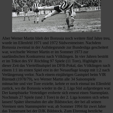
Aber Werner Martin blieb der Borussia noch weitere fünf Jahre treu,
wurde im Ellenfeld 1971 und 1972 Südwestmeister. Nachdem
Borussia zweimal in der Aufstiegsrunde zur Bundesliga gescheitert
war, wechselte Werner Martin er im Sommer 1973 zur
saarländischen Konkurrenz nach Völklingen. In vier Jahren bestritt
er im Trikot des SV Röchling 97 Spiele (11 Tore), Highlight in
dieser Zeit das Viertelfinalspiel im DFB-Pokal, das Völklingen nach
einem 1:1 im ersten Spiel erst in der Neuauflage knapp mit 1:2 nach
Verlängerung verlor. Nach einem einjährigen Gastspiel beim VfR
Bürstadt (1978/79), wo Werner Martin alle 34 Saisonspiele
mitmachte und vier Tore erzielte, kehrte er noch einmal ins Ellenfeld
zurück, wo die Borussia wieder in die 2. Liga Süd aufgestiegen war.
Der kampfstarke Verteidiger eroberte sich erneut einen Stammplatz.
Nochmals 27 Spiele (und 3 Tore) in der 2. Liga konnten sich sehen
lassen! Später übernahm der alte Bildstocker, der bei all seinen
Vereinen stets Stammspieler war, ab Sommer 1994 für zwei Jahre
das Traineramt bei der DJK Bildstock. Zum Ehrentag herzliche