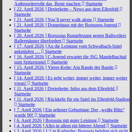
Außenseiterrolle das Beste machen
Startseite
[ 22. April 2026 ]
Dreierkette – News aus dem Ellenfeld
Startseite
[ 21. April 2026 ]
You´ll never walk alone
Startseite
[ 21. April 2026 ]
Doppelpass mit der Borussen-Jugend
Startseite
[ 20. April 2026 ]
Borussias Rumpftruppe gegen Ballweilers
Ballermänner überfordert
Startseite
[ 17. April 2026 ]
An die Leistung vom Schwalbach-Spiel
anknüpfen …
Startseite
[ 16. April 2026 ]
C-Jugend erwartet die JSG Mandelbachtal
zum Spitzenspiel
Startseite
[ 15. April 2026 ]
Vierer-Kette: Am Rande der Bande
Startseite
[ 14. April 2026 ]
Es geht weiter, immer weiter, immer weiter
voran!
Startseite
[ 11. April 2026 ]
Dreierkette: Infos aus dem Ellenfeld
Startseite
[ 11. April 2026 ]
Rückkehr für ein Spiel ins Ellenfeld-Stadion
Startseite
[ 7. April 2026 ]
Ein seltener Geburtstag: Der „weiße Blitz“
wurde 90!
Startseite
[ 6. April 2026 ]
Borussia mit guter Leistung
Startseite
[ 4. April 2026 ]
Alles in allem ein bitterer Abend
Startseite
[ 3. April 2026 ]
1:2 in Karlsruhe: Borussia belohnt sich nicht