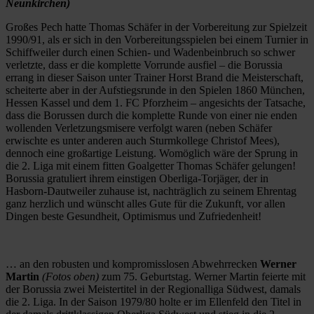
Neunkirchen)
Großes Pech hatte Thomas Schäfer in der Vorbereitung zur Spielzeit
1990/91, als er sich in den Vorbereitungsspielen bei einem Turnier in
Schiffweiler durch einen Schien- und Wadenbeinbruch so schwer
verletzte, dass er die komplette Vorrunde ausfiel – die Borussia
errang in dieser Saison unter Trainer Horst Brand die Meisterschaft,
scheiterte aber in der Aufstiegsrunde in den Spielen 1860 München,
Hessen Kassel und dem 1. FC Pforzheim – angesichts der Tatsache,
dass die Borussen durch die komplette Runde von einer nie enden
wollenden Verletzungsmisere verfolgt waren (neben Schäfer
erwischte es unter anderen auch Sturmkollege Christof Mees),
dennoch eine großartige Leistung. Womöglich wäre der Sprung in
die 2. Liga mit einem fitten Goalgetter Thomas Schäfer gelungen!
Borussia gratuliert ihrem einstigen Oberliga-Torjäger, der in
Hasborn-Dautweiler zuhause ist, nachträglich zu seinem Ehrentag
ganz herzlich und wünscht alles Gute für die Zukunft, vor allen
Dingen beste Gesundheit, Optimismus und Zufriedenheit!
… an den robusten und kompromisslosen Abwehrrecken
Werner
Martin
(Fotos oben)
zum 75. Geburtstag. Werner Martin feierte mit
der Borussia zwei Meistertitel in der Regionalliga Südwest, damals
die 2. Liga. In der Saison 1979/80 holte er im Ellenfeld den Titel in