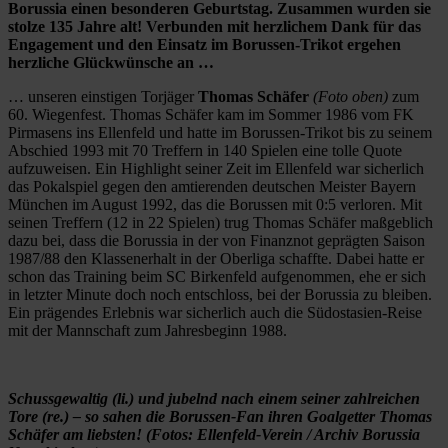
Borussia einen besonderen Geburtstag. Zusammen wurden sie
stolze 135 Jahre alt! Verbunden mit herzlichem Dank für das
Engagement und den Einsatz im Borussen-Trikot ergehen
herzliche Glückwünsche an …
… unseren einstigen Torjäger
Thomas Schäfer
(Foto oben)
zum
60. Wiegenfest. Thomas Schäfer kam im Sommer 1986 vom FK
Pirmasens ins Ellenfeld und hatte im Borussen-Trikot bis zu seinem
Abschied 1993 mit 70 Treffern in 140 Spielen eine tolle Quote
aufzuweisen. Ein Highlight seiner Zeit im Ellenfeld war sicherlich
das Pokalspiel gegen den amtierenden deutschen Meister Bayern
München im August 1992, das die Borussen mit 0:5 verloren. Mit
seinen Treffern (12 in 22 Spielen) trug Thomas Schäfer maßgeblich
dazu bei, dass die Borussia in der von Finanznot geprägten Saison
1987/88 den Klassenerhalt in der Oberliga schaffte. Dabei hatte er
schon das Training beim SC Birkenfeld aufgenommen, ehe er sich
in letzter Minute doch noch entschloss, bei der Borussia zu bleiben.
Ein prägendes Erlebnis war sicherlich auch die Südostasien-Reise
mit der Mannschaft zum Jahresbeginn 1988.
Schussgewaltig (li.) und jubelnd nach einem seiner zahlreichen
Tore (re.) – so sahen die Borussen-Fan ihren Goalgetter Thomas
Schäfer am liebsten! (Fotos: Ellenfeld-Verein / Archiv Borussia