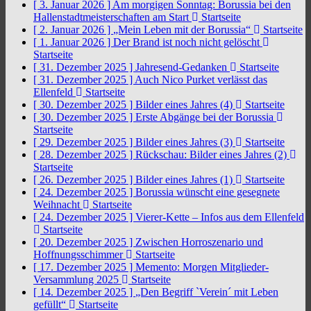
[ 3. Januar 2026 ]
Am morgigen Sonntag: Borussia bei den
Hallenstadtmeisterschaften am Start
Startseite
[ 2. Januar 2026 ]
„Mein Leben mit der Borussia“
Startseite
[ 1. Januar 2026 ]
Der Brand ist noch nicht gelöscht
Startseite
[ 31. Dezember 2025 ]
Jahresend-Gedanken
Startseite
[ 31. Dezember 2025 ]
Auch Nico Purket verlässt das
Ellenfeld
Startseite
[ 30. Dezember 2025 ]
Bilder eines Jahres (4)
Startseite
[ 30. Dezember 2025 ]
Erste Abgänge bei der Borussia
Startseite
[ 29. Dezember 2025 ]
Bilder eines Jahres (3)
Startseite
[ 28. Dezember 2025 ]
Rückschau: Bilder eines Jahres (2)
Startseite
[ 26. Dezember 2025 ]
Bilder eines Jahres (1)
Startseite
[ 24. Dezember 2025 ]
Borussia wünscht eine gesegnete
Weihnacht
Startseite
[ 24. Dezember 2025 ]
Vierer-Kette – Infos aus dem Ellenfeld
Startseite
[ 20. Dezember 2025 ]
Zwischen Horroszenario und
Hoffnungsschimmer
Startseite
[ 17. Dezember 2025 ]
Memento: Morgen Mitglieder-
Versammlung 2025
Startseite
[ 14. Dezember 2025 ]
„Den Begriff `Verein´ mit Leben
gefüllt“
Startseite