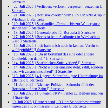
Startseite
[ 22. Juli 2025 ]
Verlieben, verloren, vergessen, verzeihen
Startseite
[ 21. Juli 2025 ]
Borussia Zweiter beim LEVOBANK-Cup in
Wiesbach
Startseite
[ 19. Juli 2025 ]
Saarlandliga-Termine bis zur Winterpause
stehen fest
Startseite
[ 18. Juli 2025 ]
Generalprobe für Borussia
Startseite
[ 17. Juli 2025 ]
Borussia beim Stadionfest in Wiesbach zu
Gast
Startseite
[ 16. Juli 2025 ]
„Ich habe mich noch in keinem Verein so
wohlgefühlt!“
Startseite
[ 15. Juli 2025 ]
„Da ist bestimmt das eine oder andere
Goldkehlchen dabei!“
Startseite
[ 14. Juli 2025 ]
Saarbrücken-Spiel verlegt!
Startseite
[ 14. Juli 2025 ]
„Nicht wo der einzelne steht, zählt, sondern
dass wir zusammenstehen!“
Startseite
[ 13. Juli 2025 ]
4:1 gegen Salmrohr – gute Unterhaltung im
Ellenfeld
Startseite
[ 11. Juli 2025 ]
Nächster Prüfstein: Salmrohr fühlt der
Borussia auf den Zahn
Startseite
[ 10. Juli 2025 ]
1:6 gegen FKP – Fehler zu Helfern machen
Startseite
[ 9. Juli 2025 ]
Heute Abend, 19 Uhr: Standortbestimmung
gegen den FK Pirmasens in Lemberg
Startseite