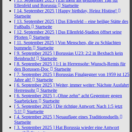
[ 15. September 2025 ]
Ein mehr als gelungener Tag für
Ellenfeld und Borussia
Startseite
[ 14. September 2025 ]
Happy birthday, Heinz Histing!
Startseite
[ 13. September 2025 ]
Das Ellenfeld – eine heilige Stätte des
Fußballs
Startseite
[ 12. September 2025 ]
Das Ellenfeld-Stadion öffnet seine
Pforten
Startseite
[ 11. September 2025 ]
Von Menschen, die zu Schlachten
bummeln
Startseite
[ 9. September 2025 ]
Borussias U23: 2:2 in Bexbach kein
Beinbruch!
Startseite
[ 8. September 2025 ]
1:1 in Herrensohr: Wunsch-Remis für
den Borussen-Doc
Startseite
[ 7. September 2025 ]
Borussias Finalgegner von 1959 ist 125
Jahre alt!
Startseite
[ 6. September 2025 ]
Weiter, immer weiter: Nächste Ausfahrt
Herrensohr
Startseite
[ 6. September 2025 ]
„Ohne zehn“ acht Gegentore gegen
Saarbrücken
Startseite
[ 5. September 2025 ]
Die richtige Antwort: Nach 1:5 jetzt
5:1!
Startseite
[ 4. September 2025 ]
Neuauflage eines Traditionsduells
Startseite
[ 3. September 2025 ]
Hat Borussia wieder eine Antwort