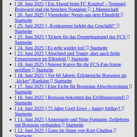
[ 28. Juni 2025 ]
Ein Abend beim FC Kutzhof – Testspiel,
Bratwurst und ein bisschen Nostalgie
1.Mannschaft
[ 26. Juni 2025 ]
Viererkette: Neues aus dem Ellenfeld
Startseite
[ 25. Juni 2025 ]
„Konkurrenz belebt das Geschäft!“
Startseite
[ 25. Juni 2025 ]
Tickets für das Doppelgastspiel des FCS
Startseite
[ 24. Juni 2025 ]
Es geht wieder los!
Startseite
[ 23. Juni 2025 ]
Abschied und Trauer, aber auch frohe
Erinnerungen im Ellenfeld
Startseite
[ 18. Juni 2025 ]
Spieser Kurve für die FCS-Fan-Szene
geöffnet
Startseite
[ 18. Juni 2025 ]
Vor 60 Jahren: Erfolgreiche Borussen im
„kicker“-Ranking
Startseite
[ 17. Juni 2025 ]
Eine Eiche für Borussias Abwehrzentrum
Startseite
[ 16. Juni 2025 ]
Borussia bekommt das Eröffnungsspiel!
Startseite
[ 14. Juni 2025 ]
75 Jahre Gerd Zewe – happy birthay!
Startseite
[ 13. Juni 2025 ]
Annemarie und Nino Fontanin: Zeitlebens
mit Borussia verbunden
Startseite
[ 12. Juni 2025 ]
Ganz im Sinne von Kurt Gluding
Startseite