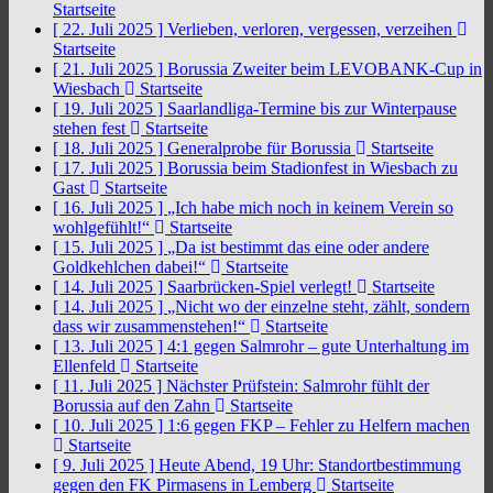
Startseite
[ 22. Juli 2025 ]
Verlieben, verloren, vergessen, verzeihen
Startseite
[ 21. Juli 2025 ]
Borussia Zweiter beim LEVOBANK-Cup in
Wiesbach
Startseite
[ 19. Juli 2025 ]
Saarlandliga-Termine bis zur Winterpause
stehen fest
Startseite
[ 18. Juli 2025 ]
Generalprobe für Borussia
Startseite
[ 17. Juli 2025 ]
Borussia beim Stadionfest in Wiesbach zu
Gast
Startseite
[ 16. Juli 2025 ]
„Ich habe mich noch in keinem Verein so
wohlgefühlt!“
Startseite
[ 15. Juli 2025 ]
„Da ist bestimmt das eine oder andere
Goldkehlchen dabei!“
Startseite
[ 14. Juli 2025 ]
Saarbrücken-Spiel verlegt!
Startseite
[ 14. Juli 2025 ]
„Nicht wo der einzelne steht, zählt, sondern
dass wir zusammenstehen!“
Startseite
[ 13. Juli 2025 ]
4:1 gegen Salmrohr – gute Unterhaltung im
Ellenfeld
Startseite
[ 11. Juli 2025 ]
Nächster Prüfstein: Salmrohr fühlt der
Borussia auf den Zahn
Startseite
[ 10. Juli 2025 ]
1:6 gegen FKP – Fehler zu Helfern machen
Startseite
[ 9. Juli 2025 ]
Heute Abend, 19 Uhr: Standortbestimmung
gegen den FK Pirmasens in Lemberg
Startseite