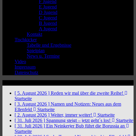
F Jugend
E Jugend
D Jugend
C Jugend
B Jugend
A Jugend
Kontakt
Tischkicker
Tabelle und Ergebnisse
Spielplan
News u. Termine
Video
Impressum
Datenschutz
News Ticker
[ 5. August 2026 ]
Reden wir mal über die zweite Reihe!
Startseite
[ 3. August 2026 ]
Namen und Notizen: Neues aus dem
Ellenfeld
Startseite
[ 2. August 2026 ]
Weiter, immer weiter!
Startseite
[ 31. Juli 2026 ]
Spannung steigt – jetzt geht´s los!
Startseite
[ 31. Juli 2026 ]
Ein Neinkerjer Bub führt die Borussia an
Startseite