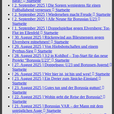
parat?
Startseite
[ 2. September 2025 ]
Die Sorgen wenigstens für einen
Fußballabend vergessen
Startseite
[ 2. September 2025 ]
Wiedersehen macht Freude
Startseite
[ 2. September 2025 ]
Alle Neune für Borussias U23
Startseite
[ 1. September 2025 ]
Doppelspieltag gegen Elversberg: Tor-
Flut im Ellenfeld
Startseite
[ 30. August 2025 ]
Rückenwind aus Bliesmengen gegen
Elversberg mitnehmen!
Startseite
[ 29. August 2025 ]
Von Hiobsbotschaften und einem
Pyrrhus-Sieg
Startseite
[ 28. August 2025 ]
3:2 in Kohlhof – Top-Start für das neue
Projekt “Borussia U23”
Startseite
[ 27. August 2025 ]
Doppelpass: U23 und Borussen-Jugend
Startseite
[ 26. August 2025 ]
Wer hier ist, ist hin und weg!
Startseite
[ 23. August 2025 ]
Ein Dreier zum Jänicke-Einstand
Startseite
[ 23. August 2025 ]
Gutes tun und der Borussia guttun!
Startseite
[ 22. August 2025 ]
Wohin geht die Reise der Borussia?
Startseite
[ 21. August 2025 ]
Borussias VAR – der Mann mit dem
untrüglichen Auge
Startseite