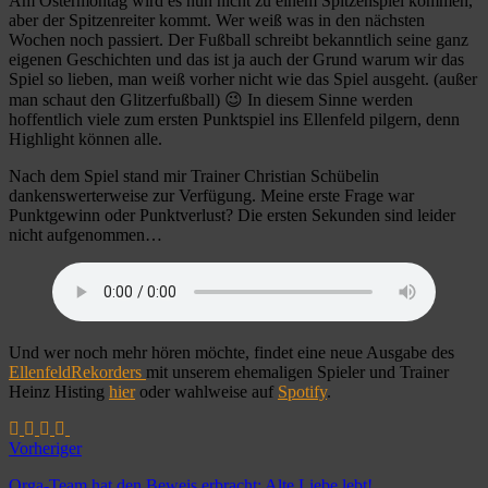
Am Ostermontag wird es nun nicht zu einem Spitzenspiel kommen,
aber der Spitzenreiter kommt. Wer weiß was in den nächsten
Wochen noch passiert. Der Fußball schreibt bekanntlich seine ganz
eigenen Geschichten und das ist ja auch der Grund warum wir das
Spiel so lieben, man weiß vorher nicht wie das Spiel ausgeht. (außer
man schaut den Glitzerfußball) 😉 In diesem Sinne werden
hoffentlich viele zum ersten Punktspiel ins Ellenfeld pilgern, denn
Highlight können alle.
Nach dem Spiel stand mir Trainer Christian Schübelin
dankenswerterweise zur Verfügung. Meine erste Frage war
Punktgewinn oder Punktverlust? Die ersten Sekunden sind leider
nicht aufgenommen…
Und wer noch mehr hören möchte, findet eine neue Ausgabe des
EllenfeldRekorders
mit unserem ehemaligen Spieler und Trainer
Heinz Histing
hier
oder wahlweise auf
Spotify
.
Vorheriger
Orga-Team hat den Beweis erbracht: Alte Liebe lebt!