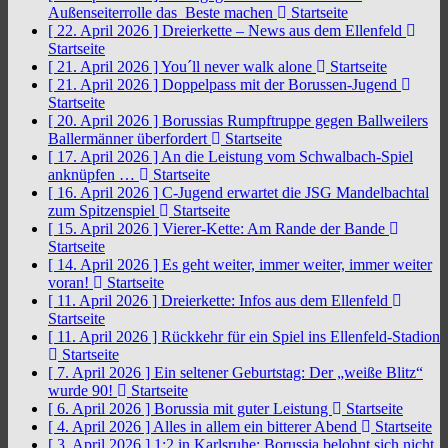
Außenseiterrolle das Beste machen
Startseite
[ 22. April 2026 ]
Dreierkette – News aus dem Ellenfeld
Startseite
[ 21. April 2026 ]
You´ll never walk alone
Startseite
[ 21. April 2026 ]
Doppelpass mit der Borussen-Jugend
Startseite
[ 20. April 2026 ]
Borussias Rumpftruppe gegen Ballweilers
Ballermänner überfordert
Startseite
[ 17. April 2026 ]
An die Leistung vom Schwalbach-Spiel
anknüpfen …
Startseite
[ 16. April 2026 ]
C-Jugend erwartet die JSG Mandelbachtal
zum Spitzenspiel
Startseite
[ 15. April 2026 ]
Vierer-Kette: Am Rande der Bande
Startseite
[ 14. April 2026 ]
Es geht weiter, immer weiter, immer weiter
voran!
Startseite
[ 11. April 2026 ]
Dreierkette: Infos aus dem Ellenfeld
Startseite
[ 11. April 2026 ]
Rückkehr für ein Spiel ins Ellenfeld-Stadion
Startseite
[ 7. April 2026 ]
Ein seltener Geburtstag: Der „weiße Blitz“
wurde 90!
Startseite
[ 6. April 2026 ]
Borussia mit guter Leistung
Startseite
[ 4. April 2026 ]
Alles in allem ein bitterer Abend
Startseite
[ 3. April 2026 ]
1:2 in Karlsruhe: Borussia belohnt sich nicht