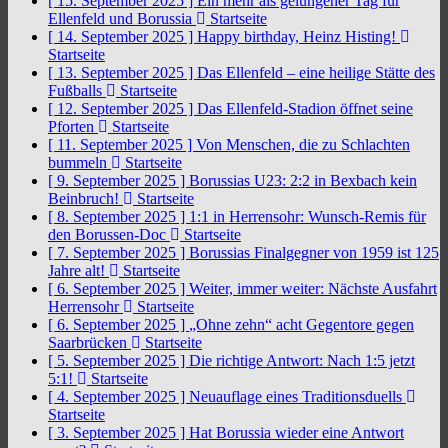
[ 15. September 2025 ]
Ein mehr als gelungener Tag für
Ellenfeld und Borussia
Startseite
[ 14. September 2025 ]
Happy birthday, Heinz Histing!
Startseite
[ 13. September 2025 ]
Das Ellenfeld – eine heilige Stätte des
Fußballs
Startseite
[ 12. September 2025 ]
Das Ellenfeld-Stadion öffnet seine
Pforten
Startseite
[ 11. September 2025 ]
Von Menschen, die zu Schlachten
bummeln
Startseite
[ 9. September 2025 ]
Borussias U23: 2:2 in Bexbach kein
Beinbruch!
Startseite
[ 8. September 2025 ]
1:1 in Herrensohr: Wunsch-Remis für
den Borussen-Doc
Startseite
[ 7. September 2025 ]
Borussias Finalgegner von 1959 ist 125
Jahre alt!
Startseite
[ 6. September 2025 ]
Weiter, immer weiter: Nächste Ausfahrt
Herrensohr
Startseite
[ 6. September 2025 ]
„Ohne zehn“ acht Gegentore gegen
Saarbrücken
Startseite
[ 5. September 2025 ]
Die richtige Antwort: Nach 1:5 jetzt
5:1!
Startseite
[ 4. September 2025 ]
Neuauflage eines Traditionsduells
Startseite
[ 3. September 2025 ]
Hat Borussia wieder eine Antwort