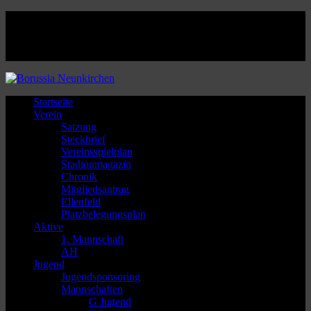
Facebook
Twitter
Instagram
Youtube
Startseite
Verein
Satzung
Steckbrief
Vereinsspielplan
Stadionmagazin
Chronik
Mitgliedsantrag
Ellenfeld
Platzbelegungsplan
Aktive
1. Mannschaft
AH
Jugend
Jugendsponsoring
Mannschaften
G Jugend