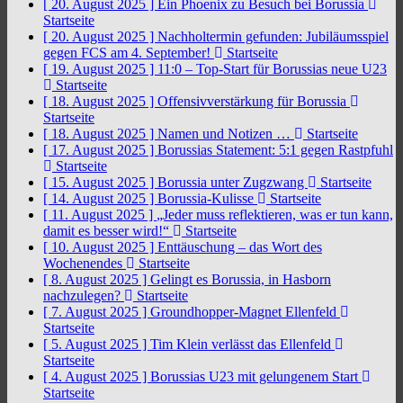
[ 20. August 2025 ]
Ein Phoenix zu Besuch bei Borussia
Startseite
[ 20. August 2025 ]
Nachholtermin gefunden: Jubiläumsspiel
gegen FCS am 4. September!
Startseite
[ 19. August 2025 ]
11:0 – Top-Start für Borussias neue U23
Startseite
[ 18. August 2025 ]
Offensivverstärkung für Borussia
Startseite
[ 18. August 2025 ]
Namen und Notizen …
Startseite
[ 17. August 2025 ]
Borussias Statement: 5:1 gegen Rastpfuhl
Startseite
[ 15. August 2025 ]
Borussia unter Zugzwang
Startseite
[ 14. August 2025 ]
Borussia-Kulisse
Startseite
[ 11. August 2025 ]
„Jeder muss reflektieren, was er tun kann,
damit es besser wird!“
Startseite
[ 10. August 2025 ]
Enttäuschung – das Wort des
Wochenendes
Startseite
[ 8. August 2025 ]
Gelingt es Borussia, in Hasborn
nachzulegen?
Startseite
[ 7. August 2025 ]
Groundhopper-Magnet Ellenfeld
Startseite
[ 5. August 2025 ]
Tim Klein verlässt das Ellenfeld
Startseite
[ 4. August 2025 ]
Borussias U23 mit gelungenem Start
Startseite