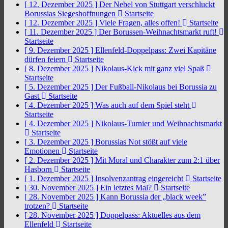
[ 12. Dezember 2025 ]
Der Nebel von Stuttgart verschluckt
Borussias Siegeshoffnungen
Startseite
[ 12. Dezember 2025 ]
Viele Fragen, alles offen!
Startseite
[ 11. Dezember 2025 ]
Der Borussen-Weihnachtsmarkt ruft!
Startseite
[ 9. Dezember 2025 ]
Ellenfeld-Doppelpass: Zwei Kapitäne
dürfen feiern
Startseite
[ 8. Dezember 2025 ]
Nikolaus-Kick mit ganz viel Spaß
Startseite
[ 5. Dezember 2025 ]
Der Fußball-Nikolaus bei Borussia zu
Gast
Startseite
[ 4. Dezember 2025 ]
Was auch auf dem Spiel steht
Startseite
[ 4. Dezember 2025 ]
Nikolaus-Turnier und Weihnachtsmarkt
Startseite
[ 3. Dezember 2025 ]
Borussias Not stößt auf viele
Emotionen
Startseite
[ 2. Dezember 2025 ]
Mit Moral und Charakter zum 2:1 über
Hasborn
Startseite
[ 1. Dezember 2025 ]
Insolvenzantrag eingereicht
Startseite
[ 30. November 2025 ]
Ein letztes Mal?
Startseite
[ 28. November 2025 ]
Kann Borussia der „black week”
trotzen?
Startseite
[ 28. November 2025 ]
Doppelpass: Aktuelles aus dem
Ellenfeld
Startseite