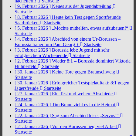
nacheifern!
Startseite
[ 9. Februar 2026 ]
Neues aus der Jugendabteilung
Startseite
[ 8. Februar 2026 ]
Heute kein Test gegen Sportfreunde
Saarbrücken
Startseite
[ 5. Februar 2026 ]
„Möchte mithelfen, etwas aufzubauen!“
Startseite
[ 4. Februar 2026 ]
Abschied von einem Ur-Borussen –
Borussia trauert um Paul Georg †
Startseite
[ 3. Februar 2026 ]
Borussia lebt: Jugend mit sehr
erfolgreichem Wochenende
Startseite
[ 2. Februar 2026 ]
Wieder 8:1 – Borussia dominiert Viktoria
Hühnerfeld
Startseite
[ 30. Januar 2026 ]
Keine Tore gegen Braunschweig
Startseite
[ 30. Januar 2026 ]
Erfolgreicher Testspielauftakt: 8:1 gegen
Jägersfreude
Startseite
[ 27. Januar 2026 ]
Ein Test und weitere Abschiede
Startseite
[ 24. Januar 2026 ]
Tim Braun zieht es in die Heimat
Startseite
[ 22. Januar 2026 ]
Sag zum Abschied leise: „Servus!“
Startseite
[ 21. Januar 2026 ]
Vor den Borussen liegt viel Arbeit
Startseite