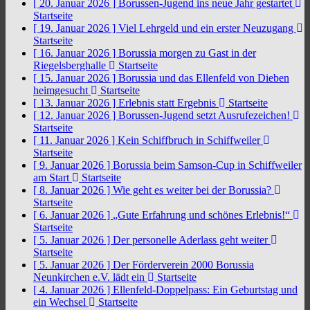
[ 20. Januar 2026 ]
Borussen-Jugend ins neue Jahr gestartet
Startseite
[ 19. Januar 2026 ]
Viel Lehrgeld und ein erster Neuzugang
Startseite
[ 16. Januar 2026 ]
Borussia morgen zu Gast in der
Riegelsberghalle
Startseite
[ 15. Januar 2026 ]
Borussia und das Ellenfeld von Dieben
heimgesucht
Startseite
[ 13. Januar 2026 ]
Erlebnis statt Ergebnis
Startseite
[ 12. Januar 2026 ]
Borussen-Jugend setzt Ausrufezeichen!
Startseite
[ 11. Januar 2026 ]
Kein Schiffbruch in Schiffweiler
Startseite
[ 9. Januar 2026 ]
Borussia beim Samson-Cup in Schiffweiler
am Start
Startseite
[ 8. Januar 2026 ]
Wie geht es weiter bei der Borussia?
Startseite
[ 6. Januar 2026 ]
„Gute Erfahrung und schönes Erlebnis!“
Startseite
[ 5. Januar 2026 ]
Der personelle Aderlass geht weiter
Startseite
[ 5. Januar 2026 ]
Der Förderverein 2000 Borussia
Neunkirchen e.V. lädt ein
Startseite
[ 4. Januar 2026 ]
Ellenfeld-Doppelpass: Ein Geburtstag und
ein Wechsel
Startseite