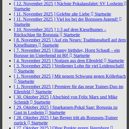
[ 12. November 2025 ]
Nächste Pokalausfahrt: SV Losheim
Startseite
[ 11. November 2025 ]
Gelebte alte Liebe
Startseite
[ 11. November 2025 ]
Viel los bei der Borussen-Jugend!
Startseite
[ 10. November 2025 ]
1:3 auf dem Kieselhumes –
Rückschlag für Borussia
Startseite
[ 8. November 2025 ]
Auf ein Neues: Traditionsduell auf dem
Kieselhumes
Startseite
[ 7. November 2025 ]
Happy birthday, Horst Schauß – ein
Borusse im Unterhemd ist 80!
Startseite
[ 4. November 2025 ]
Notizen aus dem Ellenfeld
Startseite
[ 3. November 2025 ]
Verdienter Lohn für viel Leidenschaft!
Startseite
[ 1. November 2025 ]
Mit neuem Schwung gegen Köllerbach
Startseite
[ 1. November 2025 ]
Premiere für das neue Trainer-Duo im
Ellenfeld
Startseite
[ 30. Oktober 2025 ]
Abschied von Felix Marx und Mike
Schmidt
Startseite
[ 29. Oktober 2025 ]
Sparkassen-Pokal Saar: Borussia zu
Gast in Losheim
Startseite
[ 28. Oktober 2025 ]
Jan Berger tritt als Borussen-Trainer
zurück
Startseite
[ 27. Oktober 2025 ]
Ohne Punkte gegen Jägersburg