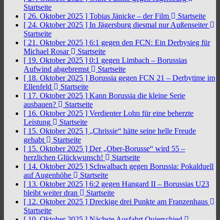
Startseite
[ 26. Oktober 2025 ]
Tobias Jänicke – der Film
Startseite
[ 24. Oktober 2025 ]
In Jägersburg diesmal nur Außenseiter
Startseite
[ 21. Oktober 2025 ]
6:1 gegen den FCN: Ein Derbysieg für
Michael Rosar
Startseite
[ 19. Oktober 2025 ]
0:1 gegen Limbach – Borussias
Aufwind abgebremst
Startseite
[ 18. Oktober 2025 ]
Borussia gegen FCN 21 – Derbytime im
Ellenfeld
Startseite
[ 17. Oktober 2025 ]
Kann Borussia die kleine Serie
ausbauen?
Startseite
[ 16. Oktober 2025 ]
Verdienter Lohn für eine beherzte
Leistung
Startseite
[ 15. Oktober 2025 ]
„Chrissie“ hätte seine helle Freude
gehabt
Startseite
[ 15. Oktober 2025 ]
Der „Ober-Borusse“ wird 55 –
herzlichen Glückwunsch!
Startseite
[ 14. Oktober 2025 ]
Schwalbach gegen Borussia: Pokalduell
auf Augenhöhe
Startseite
[ 13. Oktober 2025 ]
6:2 gegen Hangard II – Borussias U23
bleibt weiter dran
Startseite
[ 12. Oktober 2025 ]
Dreckige drei Punkte am Franzenhaus
Startseite
[ 10. Oktober 2025 ]
Nächste Ausfahrt Quierschied