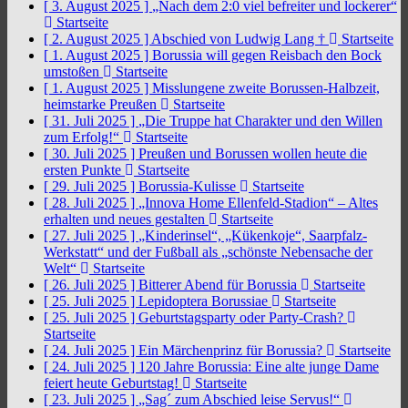
[ 3. August 2025 ]
„Nach dem 2:0 viel befreiter und lockerer“
Startseite
[ 2. August 2025 ]
Abschied von Ludwig Lang †
Startseite
[ 1. August 2025 ]
Borussia will gegen Reisbach den Bock
umstoßen
Startseite
[ 1. August 2025 ]
Misslungene zweite Borussen-Halbzeit,
heimstarke Preußen
Startseite
[ 31. Juli 2025 ]
„Die Truppe hat Charakter und den Willen
zum Erfolg!“
Startseite
[ 30. Juli 2025 ]
Preußen und Borussen wollen heute die
ersten Punkte
Startseite
[ 29. Juli 2025 ]
Borussia-Kulisse
Startseite
[ 28. Juli 2025 ]
„Innova Home Ellenfeld-Stadion“ – Altes
erhalten und neues gestalten
Startseite
[ 27. Juli 2025 ]
„Kinderinsel“, „Kükenkoje“, Saarpfalz-
Werkstatt“ und der Fußball als „schönste Nebensache der
Welt“
Startseite
[ 26. Juli 2025 ]
Bitterer Abend für Borussia
Startseite
[ 25. Juli 2025 ]
Lepidoptera Borussiae
Startseite
[ 25. Juli 2025 ]
Geburtstagsparty oder Party-Crash?
Startseite
[ 24. Juli 2025 ]
Ein Märchenprinz für Borussia?
Startseite
[ 24. Juli 2025 ]
120 Jahre Borussia: Eine alte junge Dame
feiert heute Geburtstag!
Startseite
[ 23. Juli 2025 ]
„Sag´ zum Abschied leise Servus!“