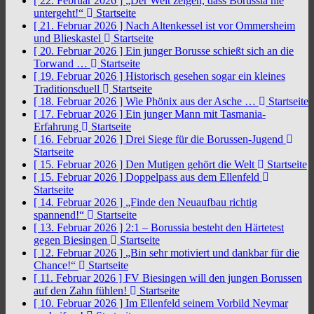
[ 22. Februar 2026 ]
„Der Welt zeigen, dass Borussia nie
untergeht!“
Startseite
[ 21. Februar 2026 ]
Nach Altenkessel ist vor Ommersheim
und Blieskastel
Startseite
[ 20. Februar 2026 ]
Ein junger Borusse schießt sich an die
Torwand …
Startseite
[ 19. Februar 2026 ]
Historisch gesehen sogar ein kleines
Traditionsduell
Startseite
[ 18. Februar 2026 ]
Wie Phönix aus der Asche …
Startseite
[ 17. Februar 2026 ]
Ein junger Mann mit Tasmania-
Erfahrung
Startseite
[ 16. Februar 2026 ]
Drei Siege für die Borussen-Jugend
Startseite
[ 15. Februar 2026 ]
Den Mutigen gehört die Welt
Startseite
[ 15. Februar 2026 ]
Doppelpass aus dem Ellenfeld
Startseite
[ 14. Februar 2026 ]
„Finde den Neuaufbau richtig
spannend!“
Startseite
[ 13. Februar 2026 ]
2:1 – Borussia besteht den Härtetest
gegen Biesingen
Startseite
[ 12. Februar 2026 ]
„Bin sehr motiviert und dankbar für die
Chance!“
Startseite
[ 11. Februar 2026 ]
FV Biesingen will den jungen Borussen
auf den Zahn fühlen!
Startseite
[ 10. Februar 2026 ]
Im Ellenfeld seinem Vorbild Neymar