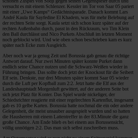
schönen Zuspiel von Sodji gegen seinen Gegenspieler durch und
versucht es mit einem Schlenzer. Kessler im Tor von Saar 05 pariert
mit einer „Uwe Kamps“ Gedächtnisparade. Danach kommt Lars
André Kaula für Sayfedine El Khadem, was für mehr Belebung auf
der rechten Seite sorgt. Kaula setzt sich schon kurz später auf der
rechten Außenbahn durch, passt in den Rückraum, wo Tim Klein
den Ball durchlässt und Nico Purkets Abschluß im letzten Moment
noch geblockt wird. Und wie oben schon beschrieben kam es kurz
später nach Ecke zum Ausgleich.
Aber noch war ja genug Zeit und Borussia gab genau die richtige
Antwort darauf. Nur zwei Minuten später konnte Purket dann
endlich seine Chance nutzen und die Schwarz-Weißen wieder in
Führung bringen. Das sollte doch jetzt der Knockout für die Seibert
Elf sein. Denkste, nur drei Minuten später kommt Saar 05 wieder
durch die Luft per Kopfball zum 2:2. Jetzt hatte die Elf aus der
Landeshauptstadt Morgenluft gewittert, auf der anderen Seite bot
sich jetzt Platz für Konter. Das Spiel wurde nickeliger, der
Schiedsrichter reagierte mit einer regelrechten Kartenflut, insgesamt
gab es 10 gelbe Karten. Borussia hatte nochmal die ein oder andere
Gelegenheit, die meist unsauber ausgespielt wurden und so hatten
die Hausherren mit einem Lattentreffer in der 83.Minute die ganz
große Chance. Am Ende blieb es bei einem aus Borussensicht,
völlig unnötigen 2:2. Das man sich selbst zuschreiben muss.