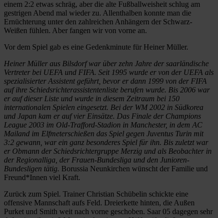
einem 2:2 etwas schräg, aber die alte Fußballweisheit schlug am
gestrigen Abend mal wieder zu. Allenthalben konnte man die
Ernüchterung unter den zahlreichen Anhängern der Schwarz-
Weißen fühlen. Aber fangen wir von vorne an.
Vor dem Spiel gab es eine Gedenkminute für Heiner Müller.
Heiner Müller aus Bilsdorf war über zehn Jahre der saarländische
Vertreter bei UEFA und FIFA. Seit 1995 wurde er von der UEFA als
spezialisierter Assistent geführt, bevor er dann 1999 von der FIFA
auf ihre Schiedsrichterassistentenliste berufen wurde. Bis 2006 war
er auf dieser Liste und wurde in diesem Zeitraum bei 150
internationalen Spielen eingesetzt. Bei der WM 2002 in Südkorea
und Japan kam er auf vier Einsätze. Das Finale der Champions
League 2003 im Old-Trafford-Stadion in Manchester, in dem AC
Mailand im Elfmeterschießen das Spiel gegen Juventus Turin mit
3:2 gewann, war ein ganz besonderes Spiel für ihn. Bis zuletzt war
er Obmann der Schiedsrichtergruppe Merzig und als Beobachter in
der Regionalliga, der Frauen-Bundesliga und den Junioren-
Bundesligen tätig.
Borussia Neunkirchen wünscht der Familie und
Freund*Innen viel Kraft.
Zurück zum Spiel. Trainer Christian Schübelin schickte eine
offensive Mannschaft aufs Feld. Dreierkette hinten, die Außen
Purket und Smith weit nach vorne geschoben. Saar 05 dagegen sehr