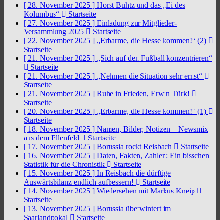
[ 28. November 2025 ]
Horst Buhtz und das „Ei des
Kolumbus“
Startseite
[ 27. November 2025 ]
Einladung zur Mitglieder-
Versammlung 2025
Startseite
[ 22. November 2025 ]
„Erbarme, die Hesse kommen!“ (2)
Startseite
[ 21. November 2025 ]
„Sich auf den Fußball konzentrieren“
Startseite
[ 21. November 2025 ]
„Nehmen die Situation sehr ernst“
Startseite
[ 21. November 2025 ]
Ruhe in Frieden, Erwin Türk!
Startseite
[ 20. November 2025 ]
„Erbarme, die Hesse kommen!“ (1)
Startseite
[ 18. November 2025 ]
Namen, Bilder, Notizen – Newsmix
aus dem Ellenfeld
Startseite
[ 17. November 2025 ]
Borussia rockt Reisbach
Startseite
[ 16. November 2025 ]
Daten, Fakten, Zahlen: Ein bisschen
Statistik für die Chronistik
Startseite
[ 15. November 2025 ]
In Reisbach die dürftige
Auswärtsbilanz endlich aufbessern!
Startseite
[ 14. November 2025 ]
Wiedersehen mit Markus Kneip
Startseite
[ 13. November 2025 ]
Borussia überwintert im
Saarlandpokal
Startseite