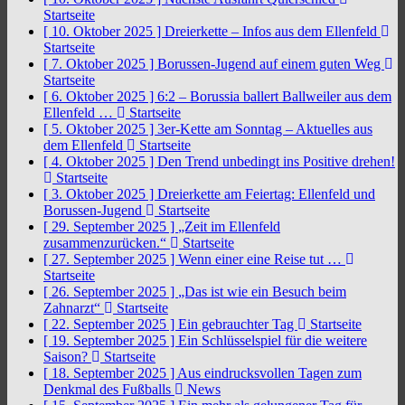
Startseite
[ 10. Oktober 2025 ]
Dreierkette – Infos aus dem Ellenfeld
Startseite
[ 7. Oktober 2025 ]
Borussen-Jugend auf einem guten Weg
Startseite
[ 6. Oktober 2025 ]
6:2 – Borussia ballert Ballweiler aus dem
Ellenfeld …
Startseite
[ 5. Oktober 2025 ]
3er-Kette am Sonntag – Aktuelles aus
dem Ellenfeld
Startseite
[ 4. Oktober 2025 ]
Den Trend unbedingt ins Positive drehen!
Startseite
[ 3. Oktober 2025 ]
Dreierkette am Feiertag: Ellenfeld und
Borussen-Jugend
Startseite
[ 29. September 2025 ]
„Zeit im Ellenfeld
zusammenzurücken.“
Startseite
[ 27. September 2025 ]
Wenn einer eine Reise tut …
Startseite
[ 26. September 2025 ]
„Das ist wie ein Besuch beim
Zahnarzt“
Startseite
[ 22. September 2025 ]
Ein gebrauchter Tag
Startseite
[ 19. September 2025 ]
Ein Schlüsselspiel für die weitere
Saison?
Startseite
[ 18. September 2025 ]
Aus eindrucksvollen Tagen zum
Denkmal des Fußballs
News