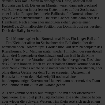
defensiv teils mit 9 Mann in der eigenen Hälfte, überließ man
Borussia den Ball. Die ersten Minuten waren dann entsprechend
viel Ball verteilen in der letzten Kette, immer auf der Suche nach
einer Lücke. Entsprechend mehr Ballbesitz für Borussia ohne die
große Gefahr auszustrahlen. Die erste Chance hatte dann aber das
Heimteam. Nach einem eher unnötigen ziehen, gab es einen
Freistoß ca. 20m halbrechte Position von Dominik Jost aus gesehen.
Doch der Ball geht vorbei.
Drei Minuten später hat Borussia mal Platz. Ein langer Ball auf
Tim Klein der allein im Sechzehner den Ball direkt über den
herauseilenden Torwart lupft. Großer Jubel auf dem Nebenplatz des
Kieselhumes. Nur Minuten später wieder Tim Klein der sensationell
durch drei Gegenspieler durchtänzelt und den Ball in die Mitte
spielt. Seine schöne Vorarbeit wird freistehend vergeben. Das hätte
das 2:0 sein können. Nach ca. einer halben Stunde kommt Saar 05
über Neunkirchens rechte Seite immer wieder zu Nadelstichen, aber
ohne direkte Gefahr vor dem Tor zu erzeugen. Dagegen hat
Borussia kurz vor dem Halbzeitpfiff nochmal eine
hundertprozentige. Kurzum zur Halbzeit kann oder muß das Team
von Schübelin mit 2:0 in die Kabine gehen.
Aus der kommt Saar 05 nun mutiger und mit einer offensiveren
Spielweise. Das Spiel jetzt ausgeglichener. Die erste Chance haben
aber wieder die Schwarz-Weißen. Tim Klein setzt sich nach einem