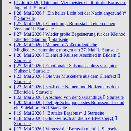
[ 1. Juni 2026 ]
Titel und Vizemeisterschaft für die Borussen-
Jugend!
Startseite
[ 28. Mai 2026 ]
„Ein helles Licht bei der Nacht angezünd´t“
Startseite
[ 27. Mai 2026 ]
Eilmeldung: Borussia hat einen neuen
Vorstand!
Startseite
[ 27. Mai 2026 ]
Wieder große Begeisterung für das Kleinod
Ellenfeld-Stadion
Startseite
[ 26. Mai 2026 ]
Memento: Außerordentliche
Mitgliederversammlung morgen am 27. Mai!
Startseite
[ 26. Mai 2026 ]
Ellenfeld-Kulisse: Abschied in Bildern
Startseite
[ 25. Mai 2026 ]
Emotionaler Saisonabschluss vor guter
Kulisse
Startseite
[ 23. Mai 2026 ]
Die vier Musketiere aus dem Ellenfeld
Startseite
[ 23. Mai 2026 ]
3er-Kette: Namen und Notizen aus dem
Ellenfeld
Startseite
[ 22. Mai 2026 ]
Abschied von der Saarlandliga
Startseite
[ 20. Mai 2026 ]
Deftige Schlappe, erstes Borussen-Tor und
ein Spielabbruch
Startseite
[ 19. Mai 2026 ]
„Brutales Ergebnis“
Startseite
[ 18. Mai 2026 ]
Glückwunsch an die SV Elversberg!
Startseite
[ 17. Mai 2026 ]
Vergesst die Borussia nicht!
Startseite