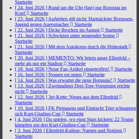
Startseite
[ 24. Juni 2026 ]
Rund um die Uhr (fast) nur Borussia im
Kopf
Startseite
[ 23. Juni 2026 ]
Aufgeben gilt nicht: Hartnäckige Borussen-
Jugend gegen Auersmacher
Startseite
[ 22. Juni 2026 ]
Dicke Brocken im August
Startseite
[ 21. Juni 2026 ]
Schwitzen unter sengender Sonne
Startseite
[ 21. Juni 2026 ]
Mit dem Autokorso durch die Hüttestadt
Startseite
[ 20. Juni 2026 ]
MEMENTO: Wir feiern unser Ellenfeld –
mehr als nur ein Stadion
Startseite
[ 18. Juni 2026 ]
Neue Fan-Artikel eingetroffen!
Startseite
[ 16. Juni 2026 ]
Nomen est omen
Startseite
[ 14. Juni 2026 ]
Was erwartet die neue Borussia?
Startseite
[ 13. Juni 2026 ]
Zweimaliger Drei-Tore-Vorsprung reichte
nicht
Startseite
[ 12. Juni 2026 ]
3er-Kette: Neues aus dem Ellenfeld
Startseite
[ 10. Juni 2026 ]
FK Pirmasens und Eintracht Trier schnappen
sich Kurt-Gluding-Cup
Startseite
[ 4. Juni 2026 ]
Da spielen, wo einst Stars kickten: 22 Teams
kämpfen um den Kurt-Gluding-Cup
Startseite
[ 3. Juni 2026 ]
Ellenfeld-Kulisse: Namen und Notizen
Startseite