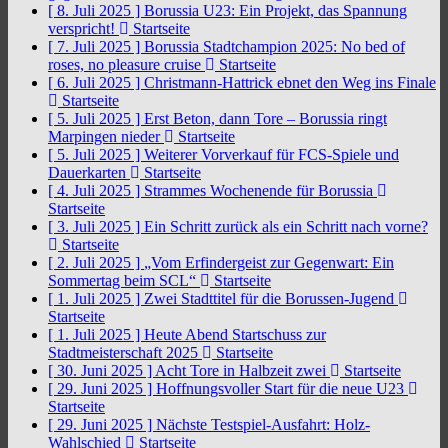
[ 8. Juli 2025 ]
Borussia U23: Ein Projekt, das Spannung
verspricht!
Startseite
[ 7. Juli 2025 ]
Borussia Stadtchampion 2025: No bed of
roses, no pleasure cruise
Startseite
[ 6. Juli 2025 ]
Christmann-Hattrick ebnet den Weg ins Finale
Startseite
[ 5. Juli 2025 ]
Erst Beton, dann Tore – Borussia ringt
Marpingen nieder
Startseite
[ 5. Juli 2025 ]
Weiterer Vorverkauf für FCS-Spiele und
Dauerkarten
Startseite
[ 4. Juli 2025 ]
Strammes Wochenende für Borussia
Startseite
[ 3. Juli 2025 ]
Ein Schritt zurück als ein Schritt nach vorne?
Startseite
[ 2. Juli 2025 ]
„Vom Erfindergeist zur Gegenwart: Ein
Sommertag beim SCL“
Startseite
[ 1. Juli 2025 ]
Zwei Stadttitel für die Borussen-Jugend
Startseite
[ 1. Juli 2025 ]
Heute Abend Startschuss zur
Stadtmeisterschaft 2025
Startseite
[ 30. Juni 2025 ]
Acht Tore in Halbzeit zwei
Startseite
[ 29. Juni 2025 ]
Hoffnungsvoller Start für die neue U23
Startseite
[ 29. Juni 2025 ]
Nächste Testspiel-Ausfahrt: Holz-
Wahlschied
Startseite