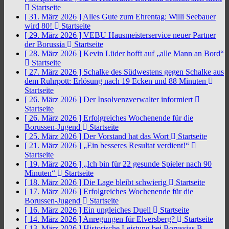
Startseite
[ 31. März 2026 ]
Alles Gute zum Ehrentag: Willi Seebauer
wird 80!
Startseite
[ 29. März 2026 ]
VEBU Hausmeisterservice neuer Partner
der Borussia
Startseite
[ 28. März 2026 ]
Kevin Lüder hofft auf „alle Mann an Bord“
Startseite
[ 27. März 2026 ]
Schalke des Südwestens gegen Schalke aus
dem Ruhrpott: Erlösung nach 19 Ecken und 88 Minuten
Startseite
[ 26. März 2026 ]
Der Insolvenzverwalter informiert
Startseite
[ 26. März 2026 ]
Erfolgreiches Wochenende für die
Borussen-Jugend
Startseite
[ 25. März 2026 ]
Der Vorstand hat das Wort
Startseite
[ 21. März 2026 ]
„Ein besseres Resultat verdient!“
Startseite
[ 19. März 2026 ]
„Ich bin für 22 gesunde Spieler nach 90
Minuten“
Startseite
[ 18. März 2026 ]
Die Lage bleibt schwierig
Startseite
[ 17. März 2026 ]
Erfolgreiches Wochenende für die
Borussen-Jugend
Startseite
[ 16. März 2026 ]
Ein ungleiches Duell
Startseite
[ 14. März 2026 ]
Anregungen für Elversberg?
Startseite
[ 13. März 2026 ]
Historische Leistung bei Borussias B-