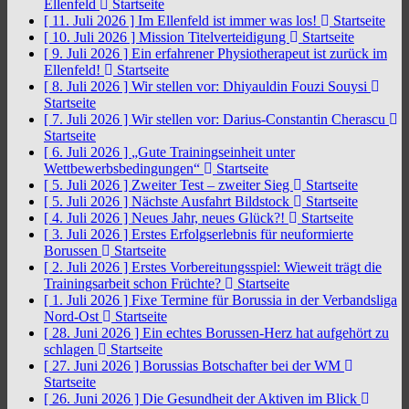
Ellenfeld
Startseite
[ 11. Juli 2026 ]
Im Ellenfeld ist immer was los!
Startseite
[ 10. Juli 2026 ]
Mission Titelverteidigung
Startseite
[ 9. Juli 2026 ]
Ein erfahrener Physiotherapeut ist zurück im
Ellenfeld!
Startseite
[ 8. Juli 2026 ]
Wir stellen vor: Dhiyauldin Fouzi Souysi
Startseite
[ 7. Juli 2026 ]
Wir stellen vor: Darius-Constantin Cherascu
Startseite
[ 6. Juli 2026 ]
„Gute Trainingseinheit unter
Wettbewerbsbedingungen“
Startseite
[ 5. Juli 2026 ]
Zweiter Test – zweiter Sieg
Startseite
[ 5. Juli 2026 ]
Nächste Ausfahrt Bildstock
Startseite
[ 4. Juli 2026 ]
Neues Jahr, neues Glück?!
Startseite
[ 3. Juli 2026 ]
Erstes Erfolgserlebnis für neuformierte
Borussen
Startseite
[ 2. Juli 2026 ]
Erstes Vorbereitungsspiel: Wieweit trägt die
Trainingsarbeit schon Früchte?
Startseite
[ 1. Juli 2026 ]
Fixe Termine für Borussia in der Verbandsliga
Nord-Ost
Startseite
[ 28. Juni 2026 ]
Ein echtes Borussen-Herz hat aufgehört zu
schlagen
Startseite
[ 27. Juni 2026 ]
Borussias Botschafter bei der WM
Startseite
[ 26. Juni 2026 ]
Die Gesundheit der Aktiven im Blick