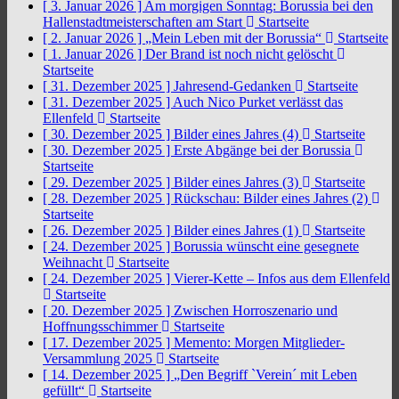
[ 3. Januar 2026 ]
Am morgigen Sonntag: Borussia bei den
Hallenstadtmeisterschaften am Start
Startseite
[ 2. Januar 2026 ]
„Mein Leben mit der Borussia“
Startseite
[ 1. Januar 2026 ]
Der Brand ist noch nicht gelöscht
Startseite
[ 31. Dezember 2025 ]
Jahresend-Gedanken
Startseite
[ 31. Dezember 2025 ]
Auch Nico Purket verlässt das
Ellenfeld
Startseite
[ 30. Dezember 2025 ]
Bilder eines Jahres (4)
Startseite
[ 30. Dezember 2025 ]
Erste Abgänge bei der Borussia
Startseite
[ 29. Dezember 2025 ]
Bilder eines Jahres (3)
Startseite
[ 28. Dezember 2025 ]
Rückschau: Bilder eines Jahres (2)
Startseite
[ 26. Dezember 2025 ]
Bilder eines Jahres (1)
Startseite
[ 24. Dezember 2025 ]
Borussia wünscht eine gesegnete
Weihnacht
Startseite
[ 24. Dezember 2025 ]
Vierer-Kette – Infos aus dem Ellenfeld
Startseite
[ 20. Dezember 2025 ]
Zwischen Horroszenario und
Hoffnungsschimmer
Startseite
[ 17. Dezember 2025 ]
Memento: Morgen Mitglieder-
Versammlung 2025
Startseite
[ 14. Dezember 2025 ]
„Den Begriff `Verein´ mit Leben
gefüllt“
Startseite