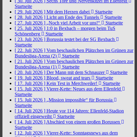
[ 30. Juli 2026 ]
Sechs Tore und Nervenkitzel im Ellenfeld
Startseite
[ 29. Juli 2026 ]
Mit dem Herzen dabei
Startseite
[ 28. Juli 2026 ]
Licht am Ende des Tunnels
Startseite
[ 27. Juli 2026 ]
„Noch viel Arbeit vor uns!“
Startseite
[ 25. Juli 2026 ]
1:0 in Bexbach – morgen beim TuS
Schönenberg
Startseite
[ 23. Juli 2026 ]
Borussia testet bei der SG Bexbach
Startseite
[ 22. Juli 2026 ]
Vom beschaulichen Plätzchen im Grünen zur
Bundesliga-Arena (2)
Startseite
[ 21. Juli 2026 ]
Vom beschaulichen Plätzchen im Grünen zur
Bundesliga-Arena (1)
Startseite
[ 20. Juli 2026 ]
Der Mann mit dem Schnauzer
Startseite
[ 19. Juli 2026 ]
Blood, sweat and tears
Startseite
[ 17. Juli 2026 ]
Kein Test in Merchweiler!
Startseite
[ 15. Juli 2026 ]
Vierer-Kette: Neues aus dem Ellenfeld
Startseite
[ 15. Juli 2026 ]
„Mission impossible“ für Borussia
Startseite
[ 14. Juli 2026 ]
Heute vor 114 Jahren: Ellenfeld-Stadion
offiziell eingeweiht
Startseite
[ 14. Juli 2026 ]
Abschied von einem großen Borussen
Startseite
[ 12. Juli 2026 ]
Vierer-Kette: Sonntagsnews aus dem