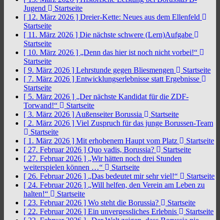
Jugend
Startseite
[ 12. März 2026 ]
Dreier-Kette: Neues aus dem Ellenfeld
Startseite
[ 11. März 2026 ]
Die nächste schwere (Lern)Aufgabe
Startseite
[ 10. März 2026 ]
„Denn das hier ist noch nicht vorbei!“
Startseite
[ 9. März 2026 ]
Lehrstunde gegen Bliesmengen
Startseite
[ 7. März 2026 ]
Entwicklungserlebnisse statt Ergebnisse
Startseite
[ 5. März 2026 ]
„Der nächste Kandidat für die ZDF-
Torwand!“
Startseite
[ 3. März 2026 ]
Außenseiter Borussia
Startseite
[ 2. März 2026 ]
Viel Zuspruch für das junge Borussen-Team
Startseite
[ 1. März 2026 ]
Mit erhobenem Haupt vom Platz
Startseite
[ 27. Februar 2026 ]
Quo vadis, Borussia?
Startseite
[ 27. Februar 2026 ]
„Wir hätten noch drei Stunden
weiterspielen können …“
Startseite
[ 26. Februar 2026 ]
„Das bedeutet mir sehr viel!“
Startseite
[ 24. Februar 2026 ]
„Will helfen, den Verein am Leben zu
halten!“
Startseite
[ 23. Februar 2026 ]
Wo steht die Borussia?
Startseite
[ 22. Februar 2026 ]
Ein unvergessliches Erlebnis
Startseite