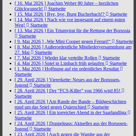
[ 16. Mai 2026 ]
Joachim Weber 80 Jahre – herzlichen
Glückwunsch!
Startseite
[ 15. Mai 2026 ]
Bye, bye, Burg Bucherbach!?
Startseite
[ 14. Mai 2026 ]
Nach wie vor insgesamt auf einem guten
Weg!
Startseite
[ 13. Mai 2026 ]
Ein Triumvirat für die Rettung der Borussia
Startseite
[ 9. Mai 2026 ]
„Wie Mini Cooper gegen Ferrari!“
Startseite
[ 8. Mai 2026 ]
Außerordentliche Mitgliederversammlung am
27. Mai
Startseite
[ 7. Mai 2026 ]
Wieder klar verteilte Rollen
Startseite
[ 4. Mai 2026 ]
Spiel in Limbach früh gelaufen
Startseite
[ 1. Mai 2026 ]
Hoffnung auf ein ordentliches Resultat
Startseite
[ 29. April 2026 ]
Viererkette: Neues aus der Borussen-
Jugend
Startseite
[ 28. April 2026 ]
Der “FCS-Killer” von 1966 wird 85!
Startseite
[ 26. April 2026 ]
Am Rande der Bande – Bildgeschichten
rund um das Spiel gegen Quierschied
Startseite
[ 25. April 2026 ]
Ein torreicher Abend in der Saarlandliga
Startseite
[ 24. April 2026 ]
Doppelpass: Aktuelles aus der Borussen-
Jugend
Startseite
[ 23. April 2026 ]
Auch gegen die Wambe aus der