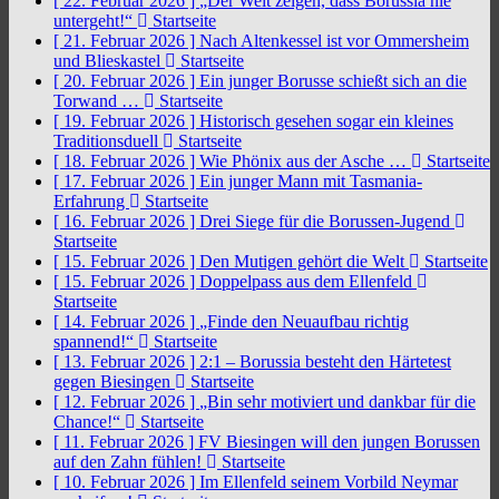
[ 22. Februar 2026 ]
„Der Welt zeigen, dass Borussia nie
untergeht!“
Startseite
[ 21. Februar 2026 ]
Nach Altenkessel ist vor Ommersheim
und Blieskastel
Startseite
[ 20. Februar 2026 ]
Ein junger Borusse schießt sich an die
Torwand …
Startseite
[ 19. Februar 2026 ]
Historisch gesehen sogar ein kleines
Traditionsduell
Startseite
[ 18. Februar 2026 ]
Wie Phönix aus der Asche …
Startseite
[ 17. Februar 2026 ]
Ein junger Mann mit Tasmania-
Erfahrung
Startseite
[ 16. Februar 2026 ]
Drei Siege für die Borussen-Jugend
Startseite
[ 15. Februar 2026 ]
Den Mutigen gehört die Welt
Startseite
[ 15. Februar 2026 ]
Doppelpass aus dem Ellenfeld
Startseite
[ 14. Februar 2026 ]
„Finde den Neuaufbau richtig
spannend!“
Startseite
[ 13. Februar 2026 ]
2:1 – Borussia besteht den Härtetest
gegen Biesingen
Startseite
[ 12. Februar 2026 ]
„Bin sehr motiviert und dankbar für die
Chance!“
Startseite
[ 11. Februar 2026 ]
FV Biesingen will den jungen Borussen
auf den Zahn fühlen!
Startseite
[ 10. Februar 2026 ]
Im Ellenfeld seinem Vorbild Neymar