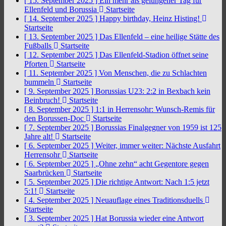
[ 15. September 2025 ]
Ein mehr als gelungener Tag für
Ellenfeld und Borussia
Startseite
[ 14. September 2025 ]
Happy birthday, Heinz Histing!
Startseite
[ 13. September 2025 ]
Das Ellenfeld – eine heilige Stätte des
Fußballs
Startseite
[ 12. September 2025 ]
Das Ellenfeld-Stadion öffnet seine
Pforten
Startseite
[ 11. September 2025 ]
Von Menschen, die zu Schlachten
bummeln
Startseite
[ 9. September 2025 ]
Borussias U23: 2:2 in Bexbach kein
Beinbruch!
Startseite
[ 8. September 2025 ]
1:1 in Herrensohr: Wunsch-Remis für
den Borussen-Doc
Startseite
[ 7. September 2025 ]
Borussias Finalgegner von 1959 ist 125
Jahre alt!
Startseite
[ 6. September 2025 ]
Weiter, immer weiter: Nächste Ausfahrt
Herrensohr
Startseite
[ 6. September 2025 ]
„Ohne zehn“ acht Gegentore gegen
Saarbrücken
Startseite
[ 5. September 2025 ]
Die richtige Antwort: Nach 1:5 jetzt
5:1!
Startseite
[ 4. September 2025 ]
Neuauflage eines Traditionsduells
Startseite
[ 3. September 2025 ]
Hat Borussia wieder eine Antwort