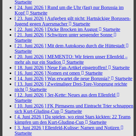
Startseite
[ 24. Juni 2026 ]
Rund um die Uhr (fast) nur Borussia im
Kopf
Startseite
[ 23. Juni 2026 ]
Aufgeben gilt nicht: Hartnäckige Borussen-
Jugend gegen Auersmacher
Startseite
[ 22. Juni 2026 ]
Dicke Brocken im August
Startseite
[ 21. Juni 2026 ]
Schwitzen unter sengender Sonne
Startseite
[ 21. Juni 2026 ]
Mit dem Autokorso durch die Hüttestadt
Startseite
[ 20. Juni 2026 ]
MEMENTO: Wir feiern unser Ellenfeld –
mehr als nur ein Stadion
Startseite
[ 18. Juni 2026 ]
Neue Fan-Artikel eingetroffen!
Startseite
[ 16. Juni 2026 ]
Nomen est omen
Startseite
[ 14. Juni 2026 ]
Was erwartet die neue Borussia?
Startseite
[ 13. Juni 2026 ]
Zweimaliger Drei-Tore-Vorsprung reichte
nicht
Startseite
[ 12. Juni 2026 ]
3er-Kette: Neues aus dem Ellenfeld
Startseite
[ 10. Juni 2026 ]
FK Pirmasens und Eintracht Trier schnappen
sich Kurt-Gluding-Cup
Startseite
[ 4. Juni 2026 ]
Da spielen, wo einst Stars kickten: 22 Teams
kämpfen um den Kurt-Gluding-Cup
Startseite
[ 3. Juni 2026 ]
Ellenfeld-Kulisse: Namen und Notizen
Startseite