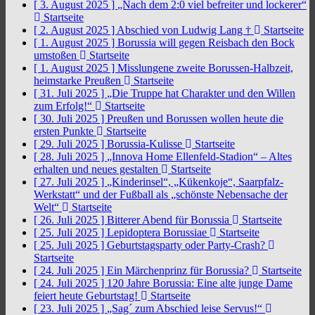
[ 3. August 2025 ]
„Nach dem 2:0 viel befreiter und lockerer“
Startseite
[ 2. August 2025 ]
Abschied von Ludwig Lang †
Startseite
[ 1. August 2025 ]
Borussia will gegen Reisbach den Bock
umstoßen
Startseite
[ 1. August 2025 ]
Misslungene zweite Borussen-Halbzeit,
heimstarke Preußen
Startseite
[ 31. Juli 2025 ]
„Die Truppe hat Charakter und den Willen
zum Erfolg!“
Startseite
[ 30. Juli 2025 ]
Preußen und Borussen wollen heute die
ersten Punkte
Startseite
[ 29. Juli 2025 ]
Borussia-Kulisse
Startseite
[ 28. Juli 2025 ]
„Innova Home Ellenfeld-Stadion“ – Altes
erhalten und neues gestalten
Startseite
[ 27. Juli 2025 ]
„Kinderinsel“, „Kükenkoje“, Saarpfalz-
Werkstatt“ und der Fußball als „schönste Nebensache der
Welt“
Startseite
[ 26. Juli 2025 ]
Bitterer Abend für Borussia
Startseite
[ 25. Juli 2025 ]
Lepidoptera Borussiae
Startseite
[ 25. Juli 2025 ]
Geburtstagsparty oder Party-Crash?
Startseite
[ 24. Juli 2025 ]
Ein Märchenprinz für Borussia?
Startseite
[ 24. Juli 2025 ]
120 Jahre Borussia: Eine alte junge Dame
feiert heute Geburtstag!
Startseite
[ 23. Juli 2025 ]
„Sag´ zum Abschied leise Servus!“