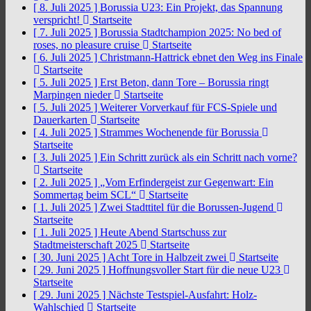
[ 8. Juli 2025 ]
Borussia U23: Ein Projekt, das Spannung
verspricht!
Startseite
[ 7. Juli 2025 ]
Borussia Stadtchampion 2025: No bed of
roses, no pleasure cruise
Startseite
[ 6. Juli 2025 ]
Christmann-Hattrick ebnet den Weg ins Finale
Startseite
[ 5. Juli 2025 ]
Erst Beton, dann Tore – Borussia ringt
Marpingen nieder
Startseite
[ 5. Juli 2025 ]
Weiterer Vorverkauf für FCS-Spiele und
Dauerkarten
Startseite
[ 4. Juli 2025 ]
Strammes Wochenende für Borussia
Startseite
[ 3. Juli 2025 ]
Ein Schritt zurück als ein Schritt nach vorne?
Startseite
[ 2. Juli 2025 ]
„Vom Erfindergeist zur Gegenwart: Ein
Sommertag beim SCL“
Startseite
[ 1. Juli 2025 ]
Zwei Stadttitel für die Borussen-Jugend
Startseite
[ 1. Juli 2025 ]
Heute Abend Startschuss zur
Stadtmeisterschaft 2025
Startseite
[ 30. Juni 2025 ]
Acht Tore in Halbzeit zwei
Startseite
[ 29. Juni 2025 ]
Hoffnungsvoller Start für die neue U23
Startseite
[ 29. Juni 2025 ]
Nächste Testspiel-Ausfahrt: Holz-
Wahlschied
Startseite