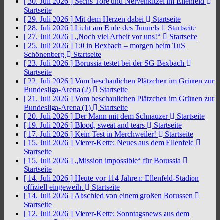
[ 30. Juli 2026 ]
Sechs Tore und Nervenkitzel im Ellenfeld
Startseite
[ 29. Juli 2026 ]
Mit dem Herzen dabei
Startseite
[ 28. Juli 2026 ]
Licht am Ende des Tunnels
Startseite
[ 27. Juli 2026 ]
„Noch viel Arbeit vor uns!“
Startseite
[ 25. Juli 2026 ]
1:0 in Bexbach – morgen beim TuS
Schönenberg
Startseite
[ 23. Juli 2026 ]
Borussia testet bei der SG Bexbach
Startseite
[ 22. Juli 2026 ]
Vom beschaulichen Plätzchen im Grünen zur
Bundesliga-Arena (2)
Startseite
[ 21. Juli 2026 ]
Vom beschaulichen Plätzchen im Grünen zur
Bundesliga-Arena (1)
Startseite
[ 20. Juli 2026 ]
Der Mann mit dem Schnauzer
Startseite
[ 19. Juli 2026 ]
Blood, sweat and tears
Startseite
[ 17. Juli 2026 ]
Kein Test in Merchweiler!
Startseite
[ 15. Juli 2026 ]
Vierer-Kette: Neues aus dem Ellenfeld
Startseite
[ 15. Juli 2026 ]
„Mission impossible“ für Borussia
Startseite
[ 14. Juli 2026 ]
Heute vor 114 Jahren: Ellenfeld-Stadion
offiziell eingeweiht
Startseite
[ 14. Juli 2026 ]
Abschied von einem großen Borussen
Startseite
[ 12. Juli 2026 ]
Vierer-Kette: Sonntagsnews aus dem