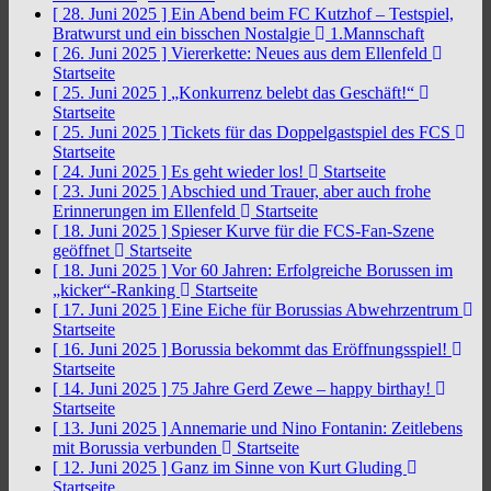
[ 28. Juni 2025 ]
Ein Abend beim FC Kutzhof – Testspiel,
Bratwurst und ein bisschen Nostalgie
1.Mannschaft
[ 26. Juni 2025 ]
Viererkette: Neues aus dem Ellenfeld
Startseite
[ 25. Juni 2025 ]
„Konkurrenz belebt das Geschäft!“
Startseite
[ 25. Juni 2025 ]
Tickets für das Doppelgastspiel des FCS
Startseite
[ 24. Juni 2025 ]
Es geht wieder los!
Startseite
[ 23. Juni 2025 ]
Abschied und Trauer, aber auch frohe
Erinnerungen im Ellenfeld
Startseite
[ 18. Juni 2025 ]
Spieser Kurve für die FCS-Fan-Szene
geöffnet
Startseite
[ 18. Juni 2025 ]
Vor 60 Jahren: Erfolgreiche Borussen im
„kicker“-Ranking
Startseite
[ 17. Juni 2025 ]
Eine Eiche für Borussias Abwehrzentrum
Startseite
[ 16. Juni 2025 ]
Borussia bekommt das Eröffnungsspiel!
Startseite
[ 14. Juni 2025 ]
75 Jahre Gerd Zewe – happy birthay!
Startseite
[ 13. Juni 2025 ]
Annemarie und Nino Fontanin: Zeitlebens
mit Borussia verbunden
Startseite
[ 12. Juni 2025 ]
Ganz im Sinne von Kurt Gluding
Startseite