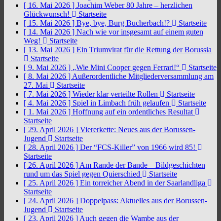
[ 16. Mai 2026 ]
Joachim Weber 80 Jahre – herzlichen
Glückwunsch!
Startseite
[ 15. Mai 2026 ]
Bye, bye, Burg Bucherbach!?
Startseite
[ 14. Mai 2026 ]
Nach wie vor insgesamt auf einem guten
Weg!
Startseite
[ 13. Mai 2026 ]
Ein Triumvirat für die Rettung der Borussia
Startseite
[ 9. Mai 2026 ]
„Wie Mini Cooper gegen Ferrari!“
Startseite
[ 8. Mai 2026 ]
Außerordentliche Mitgliederversammlung am
27. Mai
Startseite
[ 7. Mai 2026 ]
Wieder klar verteilte Rollen
Startseite
[ 4. Mai 2026 ]
Spiel in Limbach früh gelaufen
Startseite
[ 1. Mai 2026 ]
Hoffnung auf ein ordentliches Resultat
Startseite
[ 29. April 2026 ]
Viererkette: Neues aus der Borussen-
Jugend
Startseite
[ 28. April 2026 ]
Der “FCS-Killer” von 1966 wird 85!
Startseite
[ 26. April 2026 ]
Am Rande der Bande – Bildgeschichten
rund um das Spiel gegen Quierschied
Startseite
[ 25. April 2026 ]
Ein torreicher Abend in der Saarlandliga
Startseite
[ 24. April 2026 ]
Doppelpass: Aktuelles aus der Borussen-
Jugend
Startseite
[ 23. April 2026 ]
Auch gegen die Wambe aus der