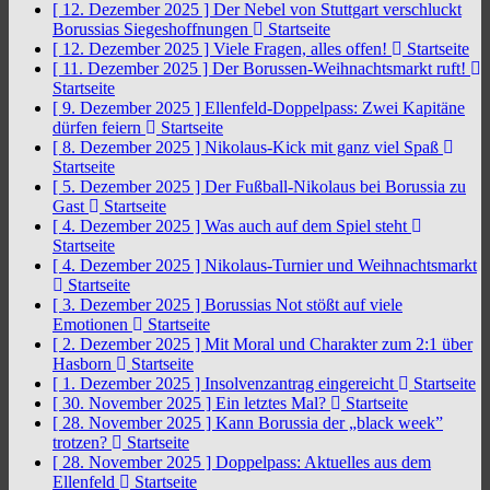
[ 12. Dezember 2025 ]
Der Nebel von Stuttgart verschluckt
Borussias Siegeshoffnungen
Startseite
[ 12. Dezember 2025 ]
Viele Fragen, alles offen!
Startseite
[ 11. Dezember 2025 ]
Der Borussen-Weihnachtsmarkt ruft!
Startseite
[ 9. Dezember 2025 ]
Ellenfeld-Doppelpass: Zwei Kapitäne
dürfen feiern
Startseite
[ 8. Dezember 2025 ]
Nikolaus-Kick mit ganz viel Spaß
Startseite
[ 5. Dezember 2025 ]
Der Fußball-Nikolaus bei Borussia zu
Gast
Startseite
[ 4. Dezember 2025 ]
Was auch auf dem Spiel steht
Startseite
[ 4. Dezember 2025 ]
Nikolaus-Turnier und Weihnachtsmarkt
Startseite
[ 3. Dezember 2025 ]
Borussias Not stößt auf viele
Emotionen
Startseite
[ 2. Dezember 2025 ]
Mit Moral und Charakter zum 2:1 über
Hasborn
Startseite
[ 1. Dezember 2025 ]
Insolvenzantrag eingereicht
Startseite
[ 30. November 2025 ]
Ein letztes Mal?
Startseite
[ 28. November 2025 ]
Kann Borussia der „black week”
trotzen?
Startseite
[ 28. November 2025 ]
Doppelpass: Aktuelles aus dem
Ellenfeld
Startseite