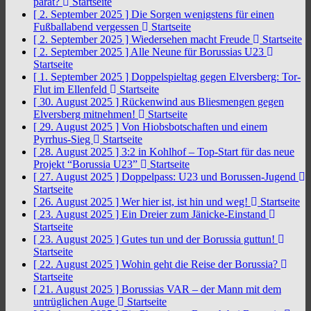
parat?
Startseite
[ 2. September 2025 ]
Die Sorgen wenigstens für einen
Fußballabend vergessen
Startseite
[ 2. September 2025 ]
Wiedersehen macht Freude
Startseite
[ 2. September 2025 ]
Alle Neune für Borussias U23
Startseite
[ 1. September 2025 ]
Doppelspieltag gegen Elversberg: Tor-
Flut im Ellenfeld
Startseite
[ 30. August 2025 ]
Rückenwind aus Bliesmengen gegen
Elversberg mitnehmen!
Startseite
[ 29. August 2025 ]
Von Hiobsbotschaften und einem
Pyrrhus-Sieg
Startseite
[ 28. August 2025 ]
3:2 in Kohlhof – Top-Start für das neue
Projekt “Borussia U23”
Startseite
[ 27. August 2025 ]
Doppelpass: U23 und Borussen-Jugend
Startseite
[ 26. August 2025 ]
Wer hier ist, ist hin und weg!
Startseite
[ 23. August 2025 ]
Ein Dreier zum Jänicke-Einstand
Startseite
[ 23. August 2025 ]
Gutes tun und der Borussia guttun!
Startseite
[ 22. August 2025 ]
Wohin geht die Reise der Borussia?
Startseite
[ 21. August 2025 ]
Borussias VAR – der Mann mit dem
untrüglichen Auge
Startseite