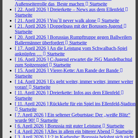
Außenseiterrolle das Beste machen
Startseite
[ 22. April 2026 ]
Dreierkette – News aus dem Ellenfeld
Startseite
[ 21. April 2026 ]
You´ll never walk alone
Startseite
[ 21. April 2026 ]
Doppelpass mit der Borussen-Jugend
Startseite
[ 20. April 2026 ]
Borussias Rumpftruppe gegen Ballweilers
Ballermänner überfordert
Startseite
[ 17. April 2026 ]
An die Leistung vom Schwalbach-Spiel
anknüpfen …
Startseite
[ 16. April 2026 ]
C-Jugend erwartet die JSG Mandelbachtal
zum Spitzenspiel
Startseite
[ 15. April 2026 ]
Vierer-Kette: Am Rande der Bande
Startseite
[ 14. April 2026 ]
Es geht weiter, immer weiter, immer weiter
voran!
Startseite
[ 11. April 2026 ]
Dreierkette: Infos aus dem Ellenfeld
Startseite
[ 11. April 2026 ]
Rückkehr für ein Spiel ins Ellenfeld-Stadion
Startseite
[ 7. April 2026 ]
Ein seltener Geburtstag: Der „weiße Blitz“
wurde 90!
Startseite
[ 6. April 2026 ]
Borussia mit guter Leistung
Startseite
[ 4. April 2026 ]
Alles in allem ein bitterer Abend
Startseite
[ 3. April 2026 ]
1:2 in Karlsruhe: Borussia belohnt sich nicht