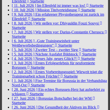
Ellenfeld
Startseite
[ 11. Juli 2026 ]
Im Ellenfeld ist immer was los!
Startseite
[ 10. Juli 2026 ]
Mission Titelverteidigung
Startseite
[ 9. Juli 2026 ]
Ein erfahrener Physiotherapeut ist zurück im
Ellenfeld!
Startseite
[ 8. Juli 2026 ]
Wir stellen vor: Dhiyauldin Fouzi Souysi
Startseite
[ 7. Juli 2026 ]
Wir stellen vor: Darius-Constantin Cherascu
Startseite
[ 6. Juli 2026 ]
„Gute Trainingseinheit unter
Wettbewerbsbedingungen“
Startseite
[ 5. Juli 2026 ]
Zweiter Test – zweiter Sieg
Startseite
[ 5. Juli 2026 ]
Nächste Ausfahrt Bildstock
Startseite
[ 4. Juli 2026 ]
Neues Jahr, neues Glück?!
Startseite
[ 3. Juli 2026 ]
Erstes Erfolgserlebnis für neuformierte
Borussen
Startseite
[ 2. Juli 2026 ]
Erstes Vorbereitungsspiel: Wieweit trägt die
Trainingsarbeit schon Früchte?
Startseite
[ 1. Juli 2026 ]
Fixe Termine für Borussia in der Verbandsliga
Nord-Ost
Startseite
[ 28. Juni 2026 ]
Ein echtes Borussen-Herz hat aufgehört zu
schlagen
Startseite
[ 27. Juni 2026 ]
Borussias Botschafter bei der WM
Startseite
[ 26. Juni 2026 ]
Die Gesundheit der Aktiven im Blick