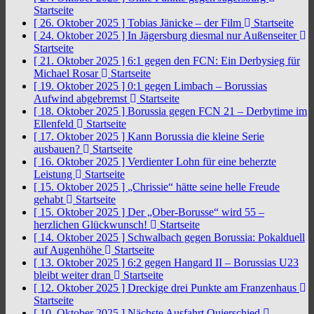
Startseite
[ 26. Oktober 2025 ]
Tobias Jänicke – der Film
Startseite
[ 24. Oktober 2025 ]
In Jägersburg diesmal nur Außenseiter
Startseite
[ 21. Oktober 2025 ]
6:1 gegen den FCN: Ein Derbysieg für
Michael Rosar
Startseite
[ 19. Oktober 2025 ]
0:1 gegen Limbach – Borussias
Aufwind abgebremst
Startseite
[ 18. Oktober 2025 ]
Borussia gegen FCN 21 – Derbytime im
Ellenfeld
Startseite
[ 17. Oktober 2025 ]
Kann Borussia die kleine Serie
ausbauen?
Startseite
[ 16. Oktober 2025 ]
Verdienter Lohn für eine beherzte
Leistung
Startseite
[ 15. Oktober 2025 ]
„Chrissie“ hätte seine helle Freude
gehabt
Startseite
[ 15. Oktober 2025 ]
Der „Ober-Borusse“ wird 55 –
herzlichen Glückwunsch!
Startseite
[ 14. Oktober 2025 ]
Schwalbach gegen Borussia: Pokalduell
auf Augenhöhe
Startseite
[ 13. Oktober 2025 ]
6:2 gegen Hangard II – Borussias U23
bleibt weiter dran
Startseite
[ 12. Oktober 2025 ]
Dreckige drei Punkte am Franzenhaus
Startseite
[ 10. Oktober 2025 ]
Nächste Ausfahrt Quierschied