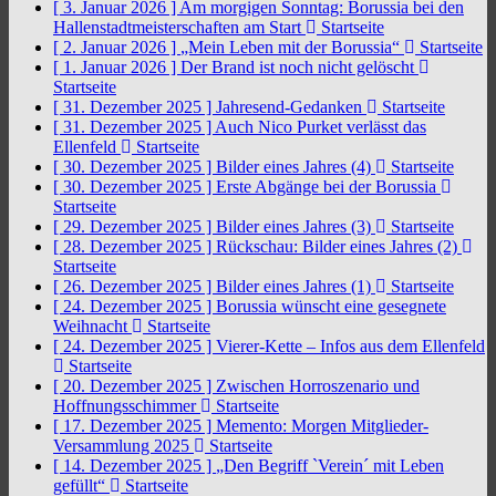
[ 3. Januar 2026 ]
Am morgigen Sonntag: Borussia bei den
Hallenstadtmeisterschaften am Start
Startseite
[ 2. Januar 2026 ]
„Mein Leben mit der Borussia“
Startseite
[ 1. Januar 2026 ]
Der Brand ist noch nicht gelöscht
Startseite
[ 31. Dezember 2025 ]
Jahresend-Gedanken
Startseite
[ 31. Dezember 2025 ]
Auch Nico Purket verlässt das
Ellenfeld
Startseite
[ 30. Dezember 2025 ]
Bilder eines Jahres (4)
Startseite
[ 30. Dezember 2025 ]
Erste Abgänge bei der Borussia
Startseite
[ 29. Dezember 2025 ]
Bilder eines Jahres (3)
Startseite
[ 28. Dezember 2025 ]
Rückschau: Bilder eines Jahres (2)
Startseite
[ 26. Dezember 2025 ]
Bilder eines Jahres (1)
Startseite
[ 24. Dezember 2025 ]
Borussia wünscht eine gesegnete
Weihnacht
Startseite
[ 24. Dezember 2025 ]
Vierer-Kette – Infos aus dem Ellenfeld
Startseite
[ 20. Dezember 2025 ]
Zwischen Horroszenario und
Hoffnungsschimmer
Startseite
[ 17. Dezember 2025 ]
Memento: Morgen Mitglieder-
Versammlung 2025
Startseite
[ 14. Dezember 2025 ]
„Den Begriff `Verein´ mit Leben
gefüllt“
Startseite