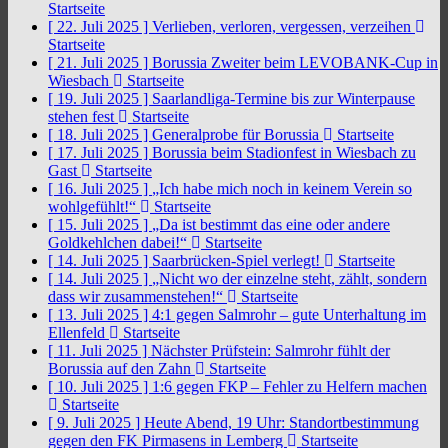
Startseite
[ 22. Juli 2025 ]
Verlieben, verloren, vergessen, verzeihen
Startseite
[ 21. Juli 2025 ]
Borussia Zweiter beim LEVOBANK-Cup in
Wiesbach
Startseite
[ 19. Juli 2025 ]
Saarlandliga-Termine bis zur Winterpause
stehen fest
Startseite
[ 18. Juli 2025 ]
Generalprobe für Borussia
Startseite
[ 17. Juli 2025 ]
Borussia beim Stadionfest in Wiesbach zu
Gast
Startseite
[ 16. Juli 2025 ]
„Ich habe mich noch in keinem Verein so
wohlgefühlt!“
Startseite
[ 15. Juli 2025 ]
„Da ist bestimmt das eine oder andere
Goldkehlchen dabei!“
Startseite
[ 14. Juli 2025 ]
Saarbrücken-Spiel verlegt!
Startseite
[ 14. Juli 2025 ]
„Nicht wo der einzelne steht, zählt, sondern
dass wir zusammenstehen!“
Startseite
[ 13. Juli 2025 ]
4:1 gegen Salmrohr – gute Unterhaltung im
Ellenfeld
Startseite
[ 11. Juli 2025 ]
Nächster Prüfstein: Salmrohr fühlt der
Borussia auf den Zahn
Startseite
[ 10. Juli 2025 ]
1:6 gegen FKP – Fehler zu Helfern machen
Startseite
[ 9. Juli 2025 ]
Heute Abend, 19 Uhr: Standortbestimmung
gegen den FK Pirmasens in Lemberg
Startseite