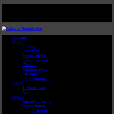
Facebook
Twitter
Instagram
Youtube
Startseite
Verein
Satzung
Steckbrief
Vereinsspielplan
Stadionmagazin
Chronik
Mitgliedsantrag
Ellenfeld
Platzbelegungsplan
Aktive
1. Mannschaft
AH
Jugend
Jugendsponsoring
Mannschaften
G Jugend