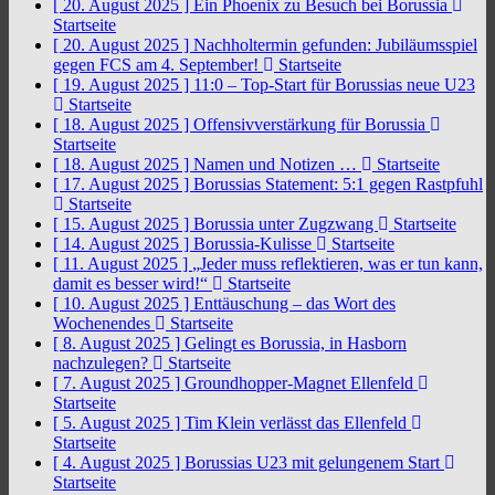
[ 20. August 2025 ]
Ein Phoenix zu Besuch bei Borussia
Startseite
[ 20. August 2025 ]
Nachholtermin gefunden: Jubiläumsspiel
gegen FCS am 4. September!
Startseite
[ 19. August 2025 ]
11:0 – Top-Start für Borussias neue U23
Startseite
[ 18. August 2025 ]
Offensivverstärkung für Borussia
Startseite
[ 18. August 2025 ]
Namen und Notizen …
Startseite
[ 17. August 2025 ]
Borussias Statement: 5:1 gegen Rastpfuhl
Startseite
[ 15. August 2025 ]
Borussia unter Zugzwang
Startseite
[ 14. August 2025 ]
Borussia-Kulisse
Startseite
[ 11. August 2025 ]
„Jeder muss reflektieren, was er tun kann,
damit es besser wird!“
Startseite
[ 10. August 2025 ]
Enttäuschung – das Wort des
Wochenendes
Startseite
[ 8. August 2025 ]
Gelingt es Borussia, in Hasborn
nachzulegen?
Startseite
[ 7. August 2025 ]
Groundhopper-Magnet Ellenfeld
Startseite
[ 5. August 2025 ]
Tim Klein verlässt das Ellenfeld
Startseite
[ 4. August 2025 ]
Borussias U23 mit gelungenem Start
Startseite