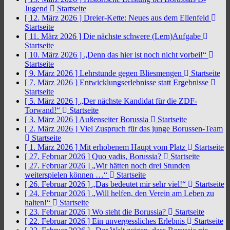
Jugend
Startseite
[ 12. März 2026 ]
Dreier-Kette: Neues aus dem Ellenfeld
Startseite
[ 11. März 2026 ]
Die nächste schwere (Lern)Aufgabe
Startseite
[ 10. März 2026 ]
„Denn das hier ist noch nicht vorbei!“
Startseite
[ 9. März 2026 ]
Lehrstunde gegen Bliesmengen
Startseite
[ 7. März 2026 ]
Entwicklungserlebnisse statt Ergebnisse
Startseite
[ 5. März 2026 ]
„Der nächste Kandidat für die ZDF-
Torwand!“
Startseite
[ 3. März 2026 ]
Außenseiter Borussia
Startseite
[ 2. März 2026 ]
Viel Zuspruch für das junge Borussen-Team
Startseite
[ 1. März 2026 ]
Mit erhobenem Haupt vom Platz
Startseite
[ 27. Februar 2026 ]
Quo vadis, Borussia?
Startseite
[ 27. Februar 2026 ]
„Wir hätten noch drei Stunden
weiterspielen können …“
Startseite
[ 26. Februar 2026 ]
„Das bedeutet mir sehr viel!“
Startseite
[ 24. Februar 2026 ]
„Will helfen, den Verein am Leben zu
halten!“
Startseite
[ 23. Februar 2026 ]
Wo steht die Borussia?
Startseite
[ 22. Februar 2026 ]
Ein unvergessliches Erlebnis
Startseite