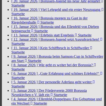
[ 20. Januar 2026 ]
Borussen-Jugend ins neue Jahr gestartet
Startseite
[ 19. Januar 2026 ]
Viel Lehrgeld und ein erster Neuzugang
Startseite
[ 16. Januar 2026 ]
Borussia morgen zu Gast in der
Riegelsberghalle
Startseite
[ 15. Januar 2026 ]
Borussia und das Ellenfeld von Dieben
heimgesucht
Startseite
[ 13. Januar 2026 ]
Erlebnis statt Ergebnis
Startseite
[ 12. Januar 2026 ]
Borussen-Jugend setzt Ausrufezeichen!
Startseite
[ 11. Januar 2026 ]
Kein Schiffbruch in Schiffweiler
Startseite
[ 9. Januar 2026 ]
Borussia beim Samson-Cup in Schiffweiler
am Start
Startseite
[ 8. Januar 2026 ]
Wie geht es weiter bei der Borussia?
Startseite
[ 6. Januar 2026 ]
„Gute Erfahrung und schönes Erlebnis!“
Startseite
[ 5. Januar 2026 ]
Der personelle Aderlass geht weiter
Startseite
[ 5. Januar 2026 ]
Der Förderverein 2000 Borussia
Neunkirchen e.V. lädt ein
Startseite
[ 4. Januar 2026 ]
Ellenfeld-Doppelpass: Ein Geburtstag und
ein Wechsel
Startseite