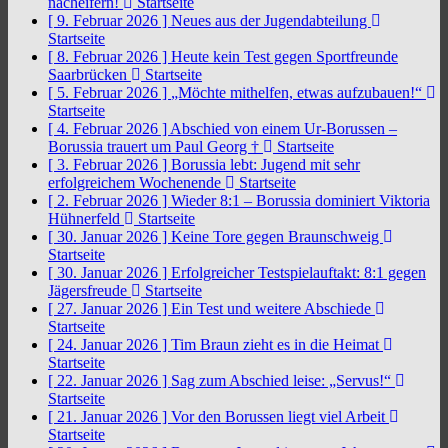
nacheifern!
Startseite
[ 9. Februar 2026 ]
Neues aus der Jugendabteilung
Startseite
[ 8. Februar 2026 ]
Heute kein Test gegen Sportfreunde
Saarbrücken
Startseite
[ 5. Februar 2026 ]
„Möchte mithelfen, etwas aufzubauen!“
Startseite
[ 4. Februar 2026 ]
Abschied von einem Ur-Borussen –
Borussia trauert um Paul Georg †
Startseite
[ 3. Februar 2026 ]
Borussia lebt: Jugend mit sehr
erfolgreichem Wochenende
Startseite
[ 2. Februar 2026 ]
Wieder 8:1 – Borussia dominiert Viktoria
Hühnerfeld
Startseite
[ 30. Januar 2026 ]
Keine Tore gegen Braunschweig
Startseite
[ 30. Januar 2026 ]
Erfolgreicher Testspielauftakt: 8:1 gegen
Jägersfreude
Startseite
[ 27. Januar 2026 ]
Ein Test und weitere Abschiede
Startseite
[ 24. Januar 2026 ]
Tim Braun zieht es in die Heimat
Startseite
[ 22. Januar 2026 ]
Sag zum Abschied leise: „Servus!“
Startseite
[ 21. Januar 2026 ]
Vor den Borussen liegt viel Arbeit
Startseite