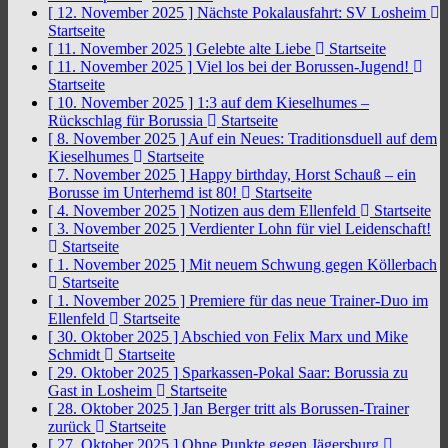
[ 12. November 2025 ]
Nächste Pokalausfahrt: SV Losheim
Startseite
[ 11. November 2025 ]
Gelebte alte Liebe
Startseite
[ 11. November 2025 ]
Viel los bei der Borussen-Jugend!
Startseite
[ 10. November 2025 ]
1:3 auf dem Kieselhumes –
Rückschlag für Borussia
Startseite
[ 8. November 2025 ]
Auf ein Neues: Traditionsduell auf dem
Kieselhumes
Startseite
[ 7. November 2025 ]
Happy birthday, Horst Schauß – ein
Borusse im Unterhemd ist 80!
Startseite
[ 4. November 2025 ]
Notizen aus dem Ellenfeld
Startseite
[ 3. November 2025 ]
Verdienter Lohn für viel Leidenschaft!
Startseite
[ 1. November 2025 ]
Mit neuem Schwung gegen Köllerbach
Startseite
[ 1. November 2025 ]
Premiere für das neue Trainer-Duo im
Ellenfeld
Startseite
[ 30. Oktober 2025 ]
Abschied von Felix Marx und Mike
Schmidt
Startseite
[ 29. Oktober 2025 ]
Sparkassen-Pokal Saar: Borussia zu
Gast in Losheim
Startseite
[ 28. Oktober 2025 ]
Jan Berger tritt als Borussen-Trainer
zurück
Startseite
[ 27. Oktober 2025 ]
Ohne Punkte gegen Jägersburg