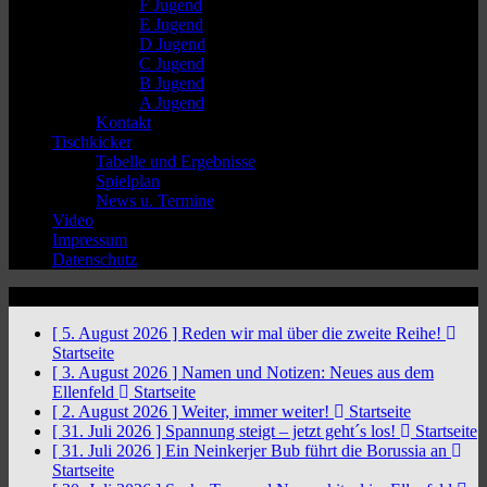
F Jugend
E Jugend
D Jugend
C Jugend
B Jugend
A Jugend
Kontakt
Tischkicker
Tabelle und Ergebnisse
Spielplan
News u. Termine
Video
Impressum
Datenschutz
News Ticker
[ 5. August 2026 ]
Reden wir mal über die zweite Reihe!
Startseite
[ 3. August 2026 ]
Namen und Notizen: Neues aus dem
Ellenfeld
Startseite
[ 2. August 2026 ]
Weiter, immer weiter!
Startseite
[ 31. Juli 2026 ]
Spannung steigt – jetzt geht´s los!
Startseite
[ 31. Juli 2026 ]
Ein Neinkerjer Bub führt die Borussia an
Startseite