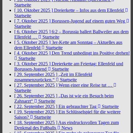
Startseite
[ 10. Oktober 2025 ]
Dreierkette – Infos aus dem Ellenfeld
Startseite
[ 7. Oktober 2025 ]
Borussen-Jugend auf einem guten Weg
Startseite
[ 6. Oktober 2025 ]
6:2 – Borussia ballert Ballweiler aus dem
Ellenfeld …
Startseite
[ 5. Oktober 2025 ]
3er-Kette am Sonntag – Aktuelles aus
dem Ellenfeld
Startseite
[ 4. Oktober 2025 ]
Den Trend unbedingt ins Positive drehen!
Startseite
[ 3. Oktober 2025 ]
Dreierkette am Feiertag: Ellenfeld und
Borussen-Jugend
Startseite
[ 29. September 2025 ]
„Zeit im Ellenfeld
zusammenzurücken.“
Startseite
[ 27. September 2025 ]
Wenn einer eine Reise tut …
Startseite
[ 26. September 2025 ]
„Das ist wie ein Besuch beim
Zahnarzt“
Startseite
[ 22. September 2025 ]
Ein gebrauchter Tag
Startseite
[ 19. September 2025 ]
Ein Schlüsselspiel für die weitere
Saison?
Startseite
[ 18. September 2025 ]
Aus eindrucksvollen Tagen zum
Denkmal des Fußballs
News