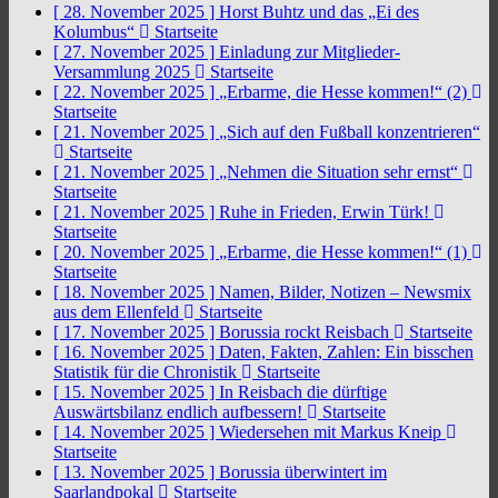
[ 28. November 2025 ]
Horst Buhtz und das „Ei des
Kolumbus“
Startseite
[ 27. November 2025 ]
Einladung zur Mitglieder-
Versammlung 2025
Startseite
[ 22. November 2025 ]
„Erbarme, die Hesse kommen!“ (2)
Startseite
[ 21. November 2025 ]
„Sich auf den Fußball konzentrieren“
Startseite
[ 21. November 2025 ]
„Nehmen die Situation sehr ernst“
Startseite
[ 21. November 2025 ]
Ruhe in Frieden, Erwin Türk!
Startseite
[ 20. November 2025 ]
„Erbarme, die Hesse kommen!“ (1)
Startseite
[ 18. November 2025 ]
Namen, Bilder, Notizen – Newsmix
aus dem Ellenfeld
Startseite
[ 17. November 2025 ]
Borussia rockt Reisbach
Startseite
[ 16. November 2025 ]
Daten, Fakten, Zahlen: Ein bisschen
Statistik für die Chronistik
Startseite
[ 15. November 2025 ]
In Reisbach die dürftige
Auswärtsbilanz endlich aufbessern!
Startseite
[ 14. November 2025 ]
Wiedersehen mit Markus Kneip
Startseite
[ 13. November 2025 ]
Borussia überwintert im
Saarlandpokal
Startseite