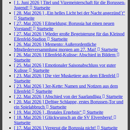
[ 1. Juni 2026 ]
Titel und Vizemeisterschaft für die Borussen-
Jugend!
Startseite
[ 28. Mai 2026 ]
„Ein helles Licht bei der Nacht angezünd´t“
Startseite
[ 27. Mai 2026 ]
Eilmeldung: Borussia hat einen neuen
Vorstand!
Startseite
[ 27. Mai 2026 ]
Wieder große Begeisterung für das Kleinod
Ellenfeld-Stadion
Startseite
[ 26. Mai 2026 ]
Memento: Außerordentliche
Mitgliederversammlung morgen am 27. Mai!
Startseite
[ 26. Mai 2026 ]
Ellenfeld-Kulisse: Abschied in Bildern
Startseite
[ 25. Mai 2026 ]
Emotionaler Saisonabschluss vor guter
Kulisse
Startseite
[ 23. Mai 2026 ]
Die vier Musketiere aus dem Ellenfeld
Startseite
[ 23. Mai 2026 ]
3er-Kette: Namen und Notizen aus dem
Ellenfeld
Startseite
[ 22. Mai 2026 ]
Abschied von der Saarlandliga
Startseite
[ 20. Mai 2026 ]
Deftige Schlappe, erstes Borussen-Tor und
ein Spielabbruch
Startseite
[ 19. Mai 2026 ]
„Brutales Ergebnis“
Startseite
[ 18. Mai 2026 ]
Glückwunsch an die SV Elversberg!
Startseite
[ 17. Mai 2026 ]
Vergesst die Borussia nicht!
Startseite