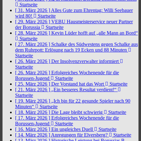
Startseite
[ 31. März 2026 ]
Alles Gute zum Ehrentag: Willi Seebauer
wird 80!
Startseite
[ 29. März 2026 ]
VEBU Hausmeisterservice neuer Partner
der Borussia
Startseite
[ 28. März 2026 ]
Kevin Lüder hofft auf „alle Mann an Bord“
Startseite
[ 27. März 2026 ]
Schalke des Südwestens gegen Schalke aus
dem Ruhrpott: Erlösung nach 19 Ecken und 88 Minuten
Startseite
[ 26. März 2026 ]
Der Insolvenzverwalter informiert
Startseite
[ 26. März 2026 ]
Erfolgreiches Wochenende für die
Borussen-Jugend
Startseite
[ 25. März 2026 ]
Der Vorstand hat das Wort
Startseite
[ 21. März 2026 ]
„Ein besseres Resultat verdient!“
Startseite
[ 19. März 2026 ]
„Ich bin für 22 gesunde Spieler nach 90
Minuten“
Startseite
[ 18. März 2026 ]
Die Lage bleibt schwierig
Startseite
[ 17. März 2026 ]
Erfolgreiches Wochenende für die
Borussen-Jugend
Startseite
[ 16. März 2026 ]
Ein ungleiches Duell
Startseite
[ 14. März 2026 ]
Anregungen für Elversberg?
Startseite
[ 13. März 2026 ]
Historische Leistung bei Borussias B-