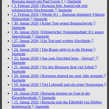
Borussia trauert um Paul Georg †
Startseite
[ 3. Februar 2026 ]
Borussia lebt: Jugend mit sehr
erfolgreichem Wochenende
Startseite
[ 2. Februar 2026 ]
Wieder 8:1 – Borussia dominiert Viktoria
Hühnerfeld
Startseite
[ 30. Januar 2026 ]
Keine Tore gegen Braunschweig
Startseite
[ 30. Januar 2026 ]
Erfolgreicher Testspielauftakt: 8:1 gegen
Jägersfreude
Startseite
[ 27. Januar 2026 ]
Ein Test und weitere Abschiede
Startseite
[ 24. Januar 2026 ]
Tim Braun zieht es in die Heimat
Startseite
[ 22. Januar 2026 ]
Sag zum Abschied leise: „Servus!“
Startseite
[ 21. Januar 2026 ]
Vor den Borussen liegt viel Arbeit
Startseite
[ 20. Januar 2026 ]
Borussen-Jugend ins neue Jahr gestartet
Startseite
[ 19. Januar 2026 ]
Viel Lehrgeld und ein erster Neuzugang
Startseite
[ 16. Januar 2026 ]
Borussia morgen zu Gast in der
Riegelsberghalle
Startseite
[ 15. Januar 2026 ]
Borussia und das Ellenfeld von Dieben
heimgesucht
Startseite