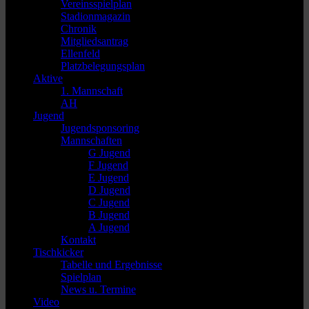
Vereinsspielplan
Stadionmagazin
Chronik
Mitgliedsantrag
Ellenfeld
Platzbelegungsplan
Aktive
1. Mannschaft
AH
Jugend
Jugendsponsoring
Mannschaften
G Jugend
F Jugend
E Jugend
D Jugend
C Jugend
B Jugend
A Jugend
Kontakt
Tischkicker
Tabelle und Ergebnisse
Spielplan
News u. Termine
Video