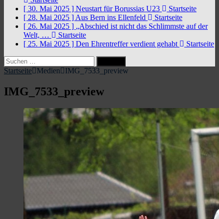
[ 30. Mai 2025 ]
Neustart für Borussias U23
Startseite
[ 28. Mai 2025 ]
Aus Bern ins Ellenfeld
Startseite
[ 26. Mai 2025 ]
„Abschied ist nicht das Schlimmste auf der
Welt, …
Startseite
[ 25. Mai 2025 ]
Den Ehrentreffer verdient gehabt
Startseite
Suchen
nach:
Startseite
Medien
IMG_7533_preview
IMG_7533_preview