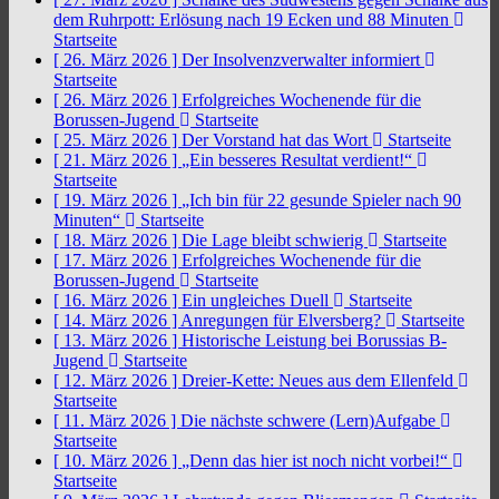
dem Ruhrpott: Erlösung nach 19 Ecken und 88 Minuten
Startseite
[ 26. März 2026 ]
Der Insolvenzverwalter informiert
Startseite
[ 26. März 2026 ]
Erfolgreiches Wochenende für die
Borussen-Jugend
Startseite
[ 25. März 2026 ]
Der Vorstand hat das Wort
Startseite
[ 21. März 2026 ]
„Ein besseres Resultat verdient!“
Startseite
[ 19. März 2026 ]
„Ich bin für 22 gesunde Spieler nach 90
Minuten“
Startseite
[ 18. März 2026 ]
Die Lage bleibt schwierig
Startseite
[ 17. März 2026 ]
Erfolgreiches Wochenende für die
Borussen-Jugend
Startseite
[ 16. März 2026 ]
Ein ungleiches Duell
Startseite
[ 14. März 2026 ]
Anregungen für Elversberg?
Startseite
[ 13. März 2026 ]
Historische Leistung bei Borussias B-
Jugend
Startseite
[ 12. März 2026 ]
Dreier-Kette: Neues aus dem Ellenfeld
Startseite
[ 11. März 2026 ]
Die nächste schwere (Lern)Aufgabe
Startseite
[ 10. März 2026 ]
„Denn das hier ist noch nicht vorbei!“
Startseite