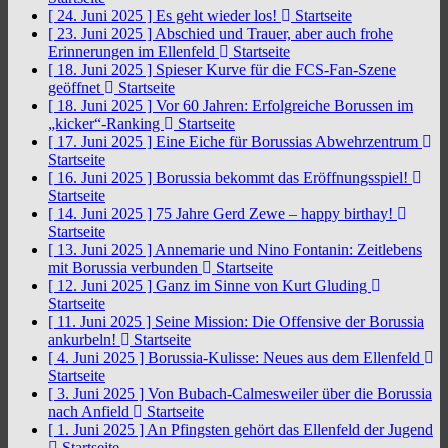
[ 24. Juni 2025 ]
Es geht wieder los!
Startseite
[ 23. Juni 2025 ]
Abschied und Trauer, aber auch frohe
Erinnerungen im Ellenfeld
Startseite
[ 18. Juni 2025 ]
Spieser Kurve für die FCS-Fan-Szene
geöffnet
Startseite
[ 18. Juni 2025 ]
Vor 60 Jahren: Erfolgreiche Borussen im
„kicker“-Ranking
Startseite
[ 17. Juni 2025 ]
Eine Eiche für Borussias Abwehrzentrum
Startseite
[ 16. Juni 2025 ]
Borussia bekommt das Eröffnungsspiel!
Startseite
[ 14. Juni 2025 ]
75 Jahre Gerd Zewe – happy birthay!
Startseite
[ 13. Juni 2025 ]
Annemarie und Nino Fontanin: Zeitlebens
mit Borussia verbunden
Startseite
[ 12. Juni 2025 ]
Ganz im Sinne von Kurt Gluding
Startseite
[ 11. Juni 2025 ]
Seine Mission: Die Offensive der Borussia
ankurbeln!
Startseite
[ 4. Juni 2025 ]
Borussia-Kulisse: Neues aus dem Ellenfeld
Startseite
[ 3. Juni 2025 ]
Von Bubach-Calmesweiler über die Borussia
nach Anfield
Startseite
[ 1. Juni 2025 ]
An Pfingsten gehört das Ellenfeld der Jugend
Startseite