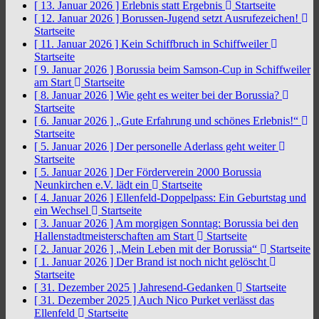
[ 13. Januar 2026 ]
Erlebnis statt Ergebnis
Startseite
[ 12. Januar 2026 ]
Borussen-Jugend setzt Ausrufezeichen!
Startseite
[ 11. Januar 2026 ]
Kein Schiffbruch in Schiffweiler
Startseite
[ 9. Januar 2026 ]
Borussia beim Samson-Cup in Schiffweiler
am Start
Startseite
[ 8. Januar 2026 ]
Wie geht es weiter bei der Borussia?
Startseite
[ 6. Januar 2026 ]
„Gute Erfahrung und schönes Erlebnis!“
Startseite
[ 5. Januar 2026 ]
Der personelle Aderlass geht weiter
Startseite
[ 5. Januar 2026 ]
Der Förderverein 2000 Borussia
Neunkirchen e.V. lädt ein
Startseite
[ 4. Januar 2026 ]
Ellenfeld-Doppelpass: Ein Geburtstag und
ein Wechsel
Startseite
[ 3. Januar 2026 ]
Am morgigen Sonntag: Borussia bei den
Hallenstadtmeisterschaften am Start
Startseite
[ 2. Januar 2026 ]
„Mein Leben mit der Borussia“
Startseite
[ 1. Januar 2026 ]
Der Brand ist noch nicht gelöscht
Startseite
[ 31. Dezember 2025 ]
Jahresend-Gedanken
Startseite
[ 31. Dezember 2025 ]
Auch Nico Purket verlässt das
Ellenfeld
Startseite