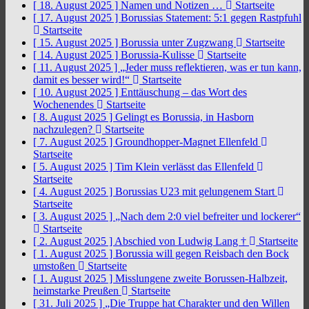
[ 18. August 2025 ]
Namen und Notizen …
Startseite
[ 17. August 2025 ]
Borussias Statement: 5:1 gegen Rastpfuhl
Startseite
[ 15. August 2025 ]
Borussia unter Zugzwang
Startseite
[ 14. August 2025 ]
Borussia-Kulisse
Startseite
[ 11. August 2025 ]
„Jeder muss reflektieren, was er tun kann,
damit es besser wird!“
Startseite
[ 10. August 2025 ]
Enttäuschung – das Wort des
Wochenendes
Startseite
[ 8. August 2025 ]
Gelingt es Borussia, in Hasborn
nachzulegen?
Startseite
[ 7. August 2025 ]
Groundhopper-Magnet Ellenfeld
Startseite
[ 5. August 2025 ]
Tim Klein verlässt das Ellenfeld
Startseite
[ 4. August 2025 ]
Borussias U23 mit gelungenem Start
Startseite
[ 3. August 2025 ]
„Nach dem 2:0 viel befreiter und lockerer“
Startseite
[ 2. August 2025 ]
Abschied von Ludwig Lang †
Startseite
[ 1. August 2025 ]
Borussia will gegen Reisbach den Bock
umstoßen
Startseite
[ 1. August 2025 ]
Misslungene zweite Borussen-Halbzeit,
heimstarke Preußen
Startseite
[ 31. Juli 2025 ]
„Die Truppe hat Charakter und den Willen