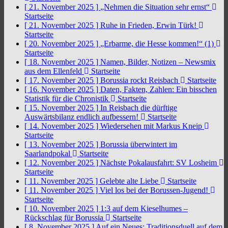
[ 21. November 2025 ]
„Nehmen die Situation sehr ernst“
Startseite
[ 21. November 2025 ]
Ruhe in Frieden, Erwin Türk!
Startseite
[ 20. November 2025 ]
„Erbarme, die Hesse kommen!“ (1)
Startseite
[ 18. November 2025 ]
Namen, Bilder, Notizen – Newsmix
aus dem Ellenfeld
Startseite
[ 17. November 2025 ]
Borussia rockt Reisbach
Startseite
[ 16. November 2025 ]
Daten, Fakten, Zahlen: Ein bisschen
Statistik für die Chronistik
Startseite
[ 15. November 2025 ]
In Reisbach die dürftige
Auswärtsbilanz endlich aufbessern!
Startseite
[ 14. November 2025 ]
Wiedersehen mit Markus Kneip
Startseite
[ 13. November 2025 ]
Borussia überwintert im
Saarlandpokal
Startseite
[ 12. November 2025 ]
Nächste Pokalausfahrt: SV Losheim
Startseite
[ 11. November 2025 ]
Gelebte alte Liebe
Startseite
[ 11. November 2025 ]
Viel los bei der Borussen-Jugend!
Startseite
[ 10. November 2025 ]
1:3 auf dem Kieselhumes –
Rückschlag für Borussia
Startseite
[ 8. November 2025 ]
Auf ein Neues: Traditionsduell auf dem