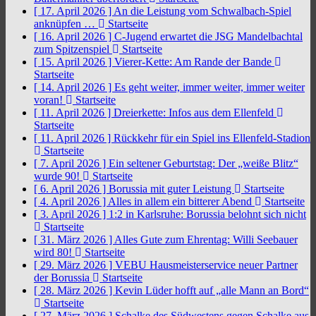
[ 17. April 2026 ]
An die Leistung vom Schwalbach-Spiel
anknüpfen …
Startseite
[ 16. April 2026 ]
C-Jugend erwartet die JSG Mandelbachtal
zum Spitzenspiel
Startseite
[ 15. April 2026 ]
Vierer-Kette: Am Rande der Bande
Startseite
[ 14. April 2026 ]
Es geht weiter, immer weiter, immer weiter
voran!
Startseite
[ 11. April 2026 ]
Dreierkette: Infos aus dem Ellenfeld
Startseite
[ 11. April 2026 ]
Rückkehr für ein Spiel ins Ellenfeld-Stadion
Startseite
[ 7. April 2026 ]
Ein seltener Geburtstag: Der „weiße Blitz“
wurde 90!
Startseite
[ 6. April 2026 ]
Borussia mit guter Leistung
Startseite
[ 4. April 2026 ]
Alles in allem ein bitterer Abend
Startseite
[ 3. April 2026 ]
1:2 in Karlsruhe: Borussia belohnt sich nicht
Startseite
[ 31. März 2026 ]
Alles Gute zum Ehrentag: Willi Seebauer
wird 80!
Startseite
[ 29. März 2026 ]
VEBU Hausmeisterservice neuer Partner
der Borussia
Startseite
[ 28. März 2026 ]
Kevin Lüder hofft auf „alle Mann an Bord“
Startseite
[ 27. März 2026 ]
Schalke des Südwestens gegen Schalke aus