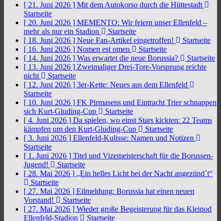
[ 21. Juni 2026 ]
Mit dem Autokorso durch die Hüttestadt
Startseite
[ 20. Juni 2026 ]
MEMENTO: Wir feiern unser Ellenfeld –
mehr als nur ein Stadion
Startseite
[ 18. Juni 2026 ]
Neue Fan-Artikel eingetroffen!
Startseite
[ 16. Juni 2026 ]
Nomen est omen
Startseite
[ 14. Juni 2026 ]
Was erwartet die neue Borussia?
Startseite
[ 13. Juni 2026 ]
Zweimaliger Drei-Tore-Vorsprung reichte
nicht
Startseite
[ 12. Juni 2026 ]
3er-Kette: Neues aus dem Ellenfeld
Startseite
[ 10. Juni 2026 ]
FK Pirmasens und Eintracht Trier schnappen
sich Kurt-Gluding-Cup
Startseite
[ 4. Juni 2026 ]
Da spielen, wo einst Stars kickten: 22 Teams
kämpfen um den Kurt-Gluding-Cup
Startseite
[ 3. Juni 2026 ]
Ellenfeld-Kulisse: Namen und Notizen
Startseite
[ 1. Juni 2026 ]
Titel und Vizemeisterschaft für die Borussen-
Jugend!
Startseite
[ 28. Mai 2026 ]
„Ein helles Licht bei der Nacht angezünd´t“
Startseite
[ 27. Mai 2026 ]
Eilmeldung: Borussia hat einen neuen
Vorstand!
Startseite
[ 27. Mai 2026 ]
Wieder große Begeisterung für das Kleinod
Ellenfeld-Stadion
Startseite