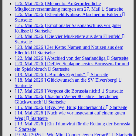
[ 26. Mai 2026 ]
Memento: Außerordentliche
Mitgliederversammlung morgen am 27. Mai!
Startseite
[ 26. Mai 2026 ]
Ellenfeld-Kulisse: Abschied in Bildern
Startseite
[ 25. Mai 2026 ]
Emotionaler Saisonabschluss vor guter
Kulisse
Startseite
[ 23. Mai 2026 ]
Die vier Musketiere aus dem Ellenfeld
Startseite
[ 23. Mai 2026 ]
3er-Kette: Namen und Notizen aus dem
Ellenfeld
Startseite
[ 22. Mai 2026 ]
Abschied von der Saarlandliga
Startseite
[ 20. Mai 2026 ]
Deftige Schlappe, erstes Borussen-Tor und
ein Spielabbruch
Startseite
[ 19. Mai 2026 ]
„Brutales Ergebnis“
Startseite
[ 18. Mai 2026 ]
Glückwunsch an die SV Elversberg!
Startseite
[ 17. Mai 2026 ]
Vergesst die Borussia nicht!
Startseite
[ 16. Mai 2026 ]
Joachim Weber 80 Jahre – herzlichen
Glückwunsch!
Startseite
[ 15. Mai 2026 ]
Bye, bye, Burg Bucherbach!?
Startseite
[ 14. Mai 2026 ]
Nach wie vor insgesamt auf einem guten
Weg!
Startseite
[ 13. Mai 2026 ]
Ein Triumvirat für die Rettung der Borussia
Startseite
[ 9. Mai 2026 ]
„Wie Mini Cooper gegen Ferrari!“
Startseite