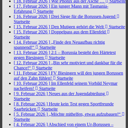
[ 18. Februar 2026 ]
Wie Phönix aus der Asche …
Startseite
[ 17. Februar 2026 ]
Ein junger Mann mit Tasmania-
Erfahrung
Startseite
[ 16. Februar 2026 ]
Drei Siege für die Borussen-Jugend
Startseite
[ 15. Februar 2026 ]
Den Mutigen gehört die Welt
Startseite
[ 15. Februar 2026 ]
Doppelpass aus dem Ellenfeld
Startseite
[ 14. Februar 2026 ]
„Finde den Neuaufbau richtig
spannend!“
Startseite
[ 13. Februar 2026 ]
2:1 – Borussia besteht den Härtetest
gegen Biesingen
Startseite
[ 12. Februar 2026 ]
„Bin sehr motiviert und dankbar für die
Chance!“
Startseite
[ 11. Februar 2026 ]
FV Biesingen will den jungen Borussen
auf den Zahn fühlen!
Startseite
[ 10. Februar 2026 ]
Im Ellenfeld seinem Vorbild Neymar
nacheifern!
Startseite
[ 9. Februar 2026 ]
Neues aus der Jugendabteilung
Startseite
[ 8. Februar 2026 ]
Heute kein Test gegen Sportfreunde
Saarbrücken
Startseite
[ 5. Februar 2026 ]
„Möchte mithelfen, etwas aufzubauen!“
Startseite
[ 4. Februar 2026 ]
Abschied von einem Ur-Borussen –