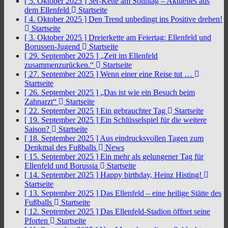
[ 5. Oktober 2025 ]
3er-Kette am Sonntag – Aktuelles aus
dem Ellenfeld
Startseite
[ 4. Oktober 2025 ]
Den Trend unbedingt ins Positive drehen!
Startseite
[ 3. Oktober 2025 ]
Dreierkette am Feiertag: Ellenfeld und
Borussen-Jugend
Startseite
[ 29. September 2025 ]
„Zeit im Ellenfeld
zusammenzurücken.“
Startseite
[ 27. September 2025 ]
Wenn einer eine Reise tut …
Startseite
[ 26. September 2025 ]
„Das ist wie ein Besuch beim
Zahnarzt“
Startseite
[ 22. September 2025 ]
Ein gebrauchter Tag
Startseite
[ 19. September 2025 ]
Ein Schlüsselspiel für die weitere
Saison?
Startseite
[ 18. September 2025 ]
Aus eindrucksvollen Tagen zum
Denkmal des Fußballs
News
[ 15. September 2025 ]
Ein mehr als gelungener Tag für
Ellenfeld und Borussia
Startseite
[ 14. September 2025 ]
Happy birthday, Heinz Histing!
Startseite
[ 13. September 2025 ]
Das Ellenfeld – eine heilige Stätte des
Fußballs
Startseite
[ 12. September 2025 ]
Das Ellenfeld-Stadion öffnet seine
Pforten
Startseite