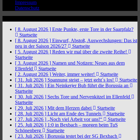
Impressum
Datenschutz
News Ticker
[ 8. August 2026 ]
Erste Punkte, erste Tore in der Saarpfalz?
Startseite
[ 8. August 2026 ]
Einwurf, Abstoß, Auswechslungen: Das ist
neu in der Saison 2026/27
Startseite
[ 5. August 2026 ]
Reden wir mal über die zweite Reihe!
Startseite
[ 3. August 2026 ]
Namen und Notizen: Neues aus dem
Ellenfeld
Startseite
[ 2. August 2026 ]
Weiter, immer weiter!
Startseite
[ 31. Juli 2026 ]
Spannung steigt – jetzt geht´s los!
Startseite
[ 31. Juli 2026 ]
Ein Neinkerjer Bub führt die Borussia an
Startseite
[ 30. Juli 2026 ]
Sechs Tore und Nervenkitzel im Ellenfeld
Startseite
[ 29. Juli 2026 ]
Mit dem Herzen dabei
Startseite
[ 28. Juli 2026 ]
Licht am Ende des Tunnels
Startseite
[ 27. Juli 2026 ]
„Noch viel Arbeit vor uns!“
Startseite
[ 25. Juli 2026 ]
1:0 in Bexbach – morgen beim TuS
Schönenberg
Startseite
[ 23. Juli 2026 ]
Borussia testet bei der SG Bexbach