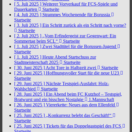
[ 5. Juli 2025 ]
Weiterer Vorverkauf für FCS-Spiele und
Dauerkarten
Startseite
[ 4. Juli 2025 ]
Strammes Wochenende für Borussia
Startseite
[ 3. Juli 2025 ]
Ein Schritt zurück als ein Schritt nach vorne?
Startseite
[ 2. Juli 2025 ]
„Vom Erfindergeist zur Gegenwart: Ein
Sommertag beim SCL“
Startseite
[ 1. Juli 2025 ]
Zwei Stadttitel für die Borussen-Jugend
Startseite
[ 1. Juli 2025 ]
Heute Abend Startschuss zur
Stadtmeisterschaft 2025
Startseite
[ 30. Juni 2025 ]
Acht Tore in Halbzeit zwei
Startseite
[ 29. Juni 2025 ]
Hoffnungsvoller Start für die neue U23
Startseite
[ 29. Juni 2025 ]
Nächste Testspiel-Ausfahrt: Holz-
Wahlschied
Startseite
[ 28. Juni 2025 ]
Ein Abend beim FC Kutzhof – Testspiel,
Bratwurst und ein bisschen Nostalgie
1.Mannschaft
[ 26. Juni 2025 ]
Viererkette: Neues aus dem Ellenfeld
Startseite
[ 25. Juni 2025 ]
„Konkurrenz belebt das Geschäft!“
Startseite
[ 25. Juni 2025 ]
Tickets für das Doppelgastspiel des FCS
Startseite