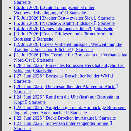
Startseite
[ 6. Juli 2026 ]
„Gute Trainingseinheit unter
Wettbewerbsbedingungen“
Startseite
[ 5. Juli 2026 ]
Zweiter Test – zweiter Sieg
Startseite
[ 5. Juli 2026 ]
Nächste Ausfahrt Bildstock
Startseite
[ 4. Juli 2026 ]
Neues Jahr, neues Glück?!
Startseite
[ 3. Juli 2026 ]
Erstes Erfolgserlebnis für neuformierte
Borussen
Startseite
[ 2. Juli 2026 ]
Erstes Vorbereitungsspiel: Wieweit trägt die
Trainingsarbeit schon Früchte?
Startseite
[ 1. Juli 2026 ]
Fixe Termine für Borussia in der Verbandsliga
Nord-Ost
Startseite
[ 28. Juni 2026 ]
Ein echtes Borussen-Herz hat aufgehört zu
schlagen
Startseite
[ 27. Juni 2026 ]
Borussias Botschafter bei der WM
Startseite
[ 26. Juni 2026 ]
Die Gesundheit der Aktiven im Blick
Startseite
[ 24. Juni 2026 ]
Rund um die Uhr (fast) nur Borussia im
Kopf
Startseite
[ 23. Juni 2026 ]
Aufgeben gilt nicht: Hartnäckige Borussen-
Jugend gegen Auersmacher
Startseite
[ 22. Juni 2026 ]
Dicke Brocken im August
Startseite
[ 21. Juni 2026 ]
Schwitzen unter sengender Sonne
Startseite