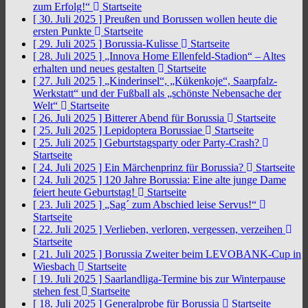
zum Erfolg!“
Startseite
[ 30. Juli 2025 ]
Preußen und Borussen wollen heute die
ersten Punkte
Startseite
[ 29. Juli 2025 ]
Borussia-Kulisse
Startseite
[ 28. Juli 2025 ]
„Innova Home Ellenfeld-Stadion“ – Altes
erhalten und neues gestalten
Startseite
[ 27. Juli 2025 ]
„Kinderinsel“, „Kükenkoje“, Saarpfalz-
Werkstatt“ und der Fußball als „schönste Nebensache der
Welt“
Startseite
[ 26. Juli 2025 ]
Bitterer Abend für Borussia
Startseite
[ 25. Juli 2025 ]
Lepidoptera Borussiae
Startseite
[ 25. Juli 2025 ]
Geburtstagsparty oder Party-Crash?
Startseite
[ 24. Juli 2025 ]
Ein Märchenprinz für Borussia?
Startseite
[ 24. Juli 2025 ]
120 Jahre Borussia: Eine alte junge Dame
feiert heute Geburtstag!
Startseite
[ 23. Juli 2025 ]
„Sag´ zum Abschied leise Servus!“
Startseite
[ 22. Juli 2025 ]
Verlieben, verloren, vergessen, verzeihen
Startseite
[ 21. Juli 2025 ]
Borussia Zweiter beim LEVOBANK-Cup in
Wiesbach
Startseite
[ 19. Juli 2025 ]
Saarlandliga-Termine bis zur Winterpause
stehen fest
Startseite
[ 18. Juli 2025 ]
Generalprobe für Borussia
Startseite