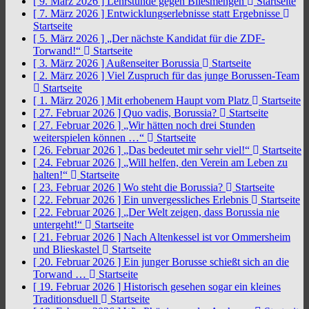
[ 9. März 2026 ]
Lehrstunde gegen Bliesmengen
Startseite
[ 7. März 2026 ]
Entwicklungserlebnisse statt Ergebnisse
Startseite
[ 5. März 2026 ]
„Der nächste Kandidat für die ZDF-
Torwand!“
Startseite
[ 3. März 2026 ]
Außenseiter Borussia
Startseite
[ 2. März 2026 ]
Viel Zuspruch für das junge Borussen-Team
Startseite
[ 1. März 2026 ]
Mit erhobenem Haupt vom Platz
Startseite
[ 27. Februar 2026 ]
Quo vadis, Borussia?
Startseite
[ 27. Februar 2026 ]
„Wir hätten noch drei Stunden
weiterspielen können …“
Startseite
[ 26. Februar 2026 ]
„Das bedeutet mir sehr viel!“
Startseite
[ 24. Februar 2026 ]
„Will helfen, den Verein am Leben zu
halten!“
Startseite
[ 23. Februar 2026 ]
Wo steht die Borussia?
Startseite
[ 22. Februar 2026 ]
Ein unvergessliches Erlebnis
Startseite
[ 22. Februar 2026 ]
„Der Welt zeigen, dass Borussia nie
untergeht!“
Startseite
[ 21. Februar 2026 ]
Nach Altenkessel ist vor Ommersheim
und Blieskastel
Startseite
[ 20. Februar 2026 ]
Ein junger Borusse schießt sich an die
Torwand …
Startseite
[ 19. Februar 2026 ]
Historisch gesehen sogar ein kleines
Traditionsduell
Startseite