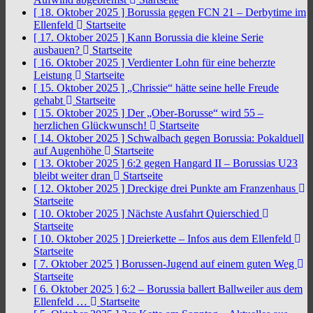
[ 18. Oktober 2025 ]
Borussia gegen FCN 21 – Derbytime im
Ellenfeld
Startseite
[ 17. Oktober 2025 ]
Kann Borussia die kleine Serie
ausbauen?
Startseite
[ 16. Oktober 2025 ]
Verdienter Lohn für eine beherzte
Leistung
Startseite
[ 15. Oktober 2025 ]
„Chrissie“ hätte seine helle Freude
gehabt
Startseite
[ 15. Oktober 2025 ]
Der „Ober-Borusse“ wird 55 –
herzlichen Glückwunsch!
Startseite
[ 14. Oktober 2025 ]
Schwalbach gegen Borussia: Pokalduell
auf Augenhöhe
Startseite
[ 13. Oktober 2025 ]
6:2 gegen Hangard II – Borussias U23
bleibt weiter dran
Startseite
[ 12. Oktober 2025 ]
Dreckige drei Punkte am Franzenhaus
Startseite
[ 10. Oktober 2025 ]
Nächste Ausfahrt Quierschied
Startseite
[ 10. Oktober 2025 ]
Dreierkette – Infos aus dem Ellenfeld
Startseite
[ 7. Oktober 2025 ]
Borussen-Jugend auf einem guten Weg
Startseite
[ 6. Oktober 2025 ]
6:2 – Borussia ballert Ballweiler aus dem
Ellenfeld …
Startseite