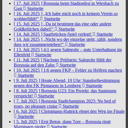
[ 17. Juli 2025 ]
Borussia beim Stadionfest in Wiesbach zu
Gast
Startseite
[ 16. Juli 2025 ]
„Ich habe mich noch in keinem Verein so
wohlgefühlt!“
Startseite
[ 15. Juli 2025 ]
„Da ist bestimmt das eine oder andere
Goldkehlchen dabei!“
Startseite
[ 14. Juli 2025 ]
Saarbrücken-Spiel verlegt!
Startseite
[ 14. Juli 2025 ]
„Nicht wo der einzelne steht, zählt, sondern
dass wir zusammenstehen!“
Startseite
[ 13. Juli 2025 ]
4:1 gegen Salmrohr – gute Unterhaltung im
Ellenfeld
Startseite
[ 11. Juli 2025 ]
Nächster Prüfstein: Salmrohr fühlt der
Borussia auf den Zahn
Startseite
[ 10. Juli 2025 ]
1:6 gegen FKP – Fehler zu Helfern machen
Startseite
[ 9. Juli 2025 ]
Heute Abend, 19 Uhr: Standortbestimmung
gegen den FK Pirmasens in Lemberg
Startseite
[ 8. Juli 2025 ]
Borussia U23: Ein Projekt, das Spannung
verspricht!
Startseite
[ 7. Juli 2025 ]
Borussia Stadtchampion 2025: No bed of
roses, no pleasure cruise
Startseite
[ 6. Juli 2025 ]
Christmann-Hattrick ebnet den Weg ins Finale
Startseite
[ 5. Juli 2025 ]
Erst Beton, dann Tore – Borussia ringt
Marpingen nieder
Startseite