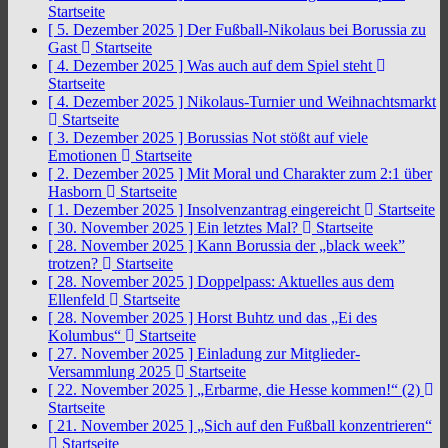
Startseite
[ 5. Dezember 2025 ]
Der Fußball-Nikolaus bei Borussia zu
Gast
Startseite
[ 4. Dezember 2025 ]
Was auch auf dem Spiel steht
Startseite
[ 4. Dezember 2025 ]
Nikolaus-Turnier und Weihnachtsmarkt
Startseite
[ 3. Dezember 2025 ]
Borussias Not stößt auf viele
Emotionen
Startseite
[ 2. Dezember 2025 ]
Mit Moral und Charakter zum 2:1 über
Hasborn
Startseite
[ 1. Dezember 2025 ]
Insolvenzantrag eingereicht
Startseite
[ 30. November 2025 ]
Ein letztes Mal?
Startseite
[ 28. November 2025 ]
Kann Borussia der „black week”
trotzen?
Startseite
[ 28. November 2025 ]
Doppelpass: Aktuelles aus dem
Ellenfeld
Startseite
[ 28. November 2025 ]
Horst Buhtz und das „Ei des
Kolumbus“
Startseite
[ 27. November 2025 ]
Einladung zur Mitglieder-
Versammlung 2025
Startseite
[ 22. November 2025 ]
„Erbarme, die Hesse kommen!“ (2)
Startseite
[ 21. November 2025 ]
„Sich auf den Fußball konzentrieren“
Startseite