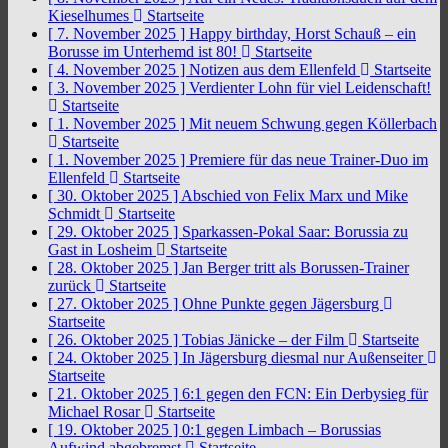
Kieselhumes
Startseite
[ 7. November 2025 ]
Happy birthday, Horst Schauß – ein
Borusse im Unterhemd ist 80!
Startseite
[ 4. November 2025 ]
Notizen aus dem Ellenfeld
Startseite
[ 3. November 2025 ]
Verdienter Lohn für viel Leidenschaft!
Startseite
[ 1. November 2025 ]
Mit neuem Schwung gegen Köllerbach
Startseite
[ 1. November 2025 ]
Premiere für das neue Trainer-Duo im
Ellenfeld
Startseite
[ 30. Oktober 2025 ]
Abschied von Felix Marx und Mike
Schmidt
Startseite
[ 29. Oktober 2025 ]
Sparkassen-Pokal Saar: Borussia zu
Gast in Losheim
Startseite
[ 28. Oktober 2025 ]
Jan Berger tritt als Borussen-Trainer
zurück
Startseite
[ 27. Oktober 2025 ]
Ohne Punkte gegen Jägersburg
Startseite
[ 26. Oktober 2025 ]
Tobias Jänicke – der Film
Startseite
[ 24. Oktober 2025 ]
In Jägersburg diesmal nur Außenseiter
Startseite
[ 21. Oktober 2025 ]
6:1 gegen den FCN: Ein Derbysieg für
Michael Rosar
Startseite
[ 19. Oktober 2025 ]
0:1 gegen Limbach – Borussias
Aufwind abgebremst
Startseite