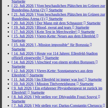
Startseite
[ 22. Juli 2026 ]
Vom beschaulichen Plätzchen im Grünen zur
Bundesliga-Arena (2)
Startseite
[ 21. Juli 2026 ]
Vom beschaulichen Plätzchen im Grünen zur
Bundesliga-Arena (1)
Startseite
[ 20. Juli 2026 ]
Der Mann mit dem Schnauzer
Startseite
[ 19. Juli 2026 ]
Blood, sweat and tears
Startseite
[ 17. Juli 2026 ]
Kein Test in Merchweiler!
Startseite
[ 15. Juli 2026 ]
Vierer-Kette: Neues aus dem Ellenfeld
Startseite
[ 15. Juli 2026 ]
„Mission impossible“ für Borussia
Startseite
[ 14. Juli 2026 ]
Heute vor 114 Jahren: Ellenfeld-Stadion
offiziell eingeweiht
Startseite
[ 14. Juli 2026 ]
Abschied von einem großen Borussen
Startseite
[ 12. Juli 2026 ]
Vierer-Kette: Sonntagsnews aus dem
Ellenfeld
Startseite
[ 11. Juli 2026 ]
Im Ellenfeld ist immer was los!
Startseite
[ 10. Juli 2026 ]
Mission Titelverteidigung
Startseite
[ 9. Juli 2026 ]
Ein erfahrener Physiotherapeut ist zurück im
Ellenfeld!
Startseite
[ 8. Juli 2026 ]
Wir stellen vor: Dhiyauldin Fouzi Souysi
Startseite
[ 7. Juli 2026 ]
Wir stellen vor: Darius-Constantin Cherascu