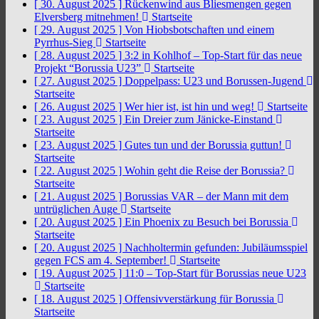
[ 30. August 2025 ]
Rückenwind aus Bliesmengen gegen
Elversberg mitnehmen!
Startseite
[ 29. August 2025 ]
Von Hiobsbotschaften und einem
Pyrrhus-Sieg
Startseite
[ 28. August 2025 ]
3:2 in Kohlhof – Top-Start für das neue
Projekt “Borussia U23”
Startseite
[ 27. August 2025 ]
Doppelpass: U23 und Borussen-Jugend
Startseite
[ 26. August 2025 ]
Wer hier ist, ist hin und weg!
Startseite
[ 23. August 2025 ]
Ein Dreier zum Jänicke-Einstand
Startseite
[ 23. August 2025 ]
Gutes tun und der Borussia guttun!
Startseite
[ 22. August 2025 ]
Wohin geht die Reise der Borussia?
Startseite
[ 21. August 2025 ]
Borussias VAR – der Mann mit dem
untrüglichen Auge
Startseite
[ 20. August 2025 ]
Ein Phoenix zu Besuch bei Borussia
Startseite
[ 20. August 2025 ]
Nachholtermin gefunden: Jubiläumsspiel
gegen FCS am 4. September!
Startseite
[ 19. August 2025 ]
11:0 – Top-Start für Borussias neue U23
Startseite
[ 18. August 2025 ]
Offensivverstärkung für Borussia
Startseite