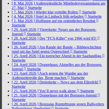
[ 8. Mai 2026 ]
Außerordentliche Mitgliederversammlung am
27. Mai
Startseite
[ 7. Mai 2026 ]
Wieder klar verteilte Rollen
Startseite
[ 4. Mai 2026 ]
Spiel in Limbach früh gelaufen
Startseite
[ 1. Mai 2026 ]
Hoffnung auf ein ordentliches Resultat
Startseite
[ 29. April 2026 ]
Viererkette: Neues aus der Borussen-
Jugend
Startseite
[ 28. April 2026 ]
Der “FCS-Killer” von 1966 wird 85!
Startseite
[ 26. April 2026 ]
Am Rande der Bande – Bildgeschichten
rund um das Spiel gegen Quierschied
Startseite
[ 25. April 2026 ]
Ein torreicher Abend in der Saarlandliga
Startseite
[ 24. April 2026 ]
Doppelpass: Aktuelles aus der Borussen-
Jugend
Startseite
[ 23. April 2026 ]
Auch gegen die Wambe aus der
Außenseiterrolle das Beste machen
Startseite
[ 22. April 2026 ]
Dreierkette – News aus dem Ellenfeld
Startseite
[ 21. April 2026 ]
You´ll never walk alone
Startseite
[ 21. April 2026 ]
Doppelpass mit der Borussen-Jugend
Startseite
[ 20. April 2026 ]
Borussias Rumpftruppe gegen Ballweilers
Ballermänner überfordert
Startseite