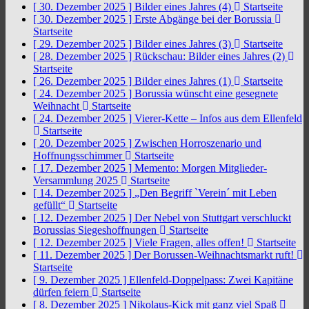
[ 30. Dezember 2025 ]
Bilder eines Jahres (4)
Startseite
[ 30. Dezember 2025 ]
Erste Abgänge bei der Borussia
Startseite
[ 29. Dezember 2025 ]
Bilder eines Jahres (3)
Startseite
[ 28. Dezember 2025 ]
Rückschau: Bilder eines Jahres (2)
Startseite
[ 26. Dezember 2025 ]
Bilder eines Jahres (1)
Startseite
[ 24. Dezember 2025 ]
Borussia wünscht eine gesegnete
Weihnacht
Startseite
[ 24. Dezember 2025 ]
Vierer-Kette – Infos aus dem Ellenfeld
Startseite
[ 20. Dezember 2025 ]
Zwischen Horroszenario und
Hoffnungsschimmer
Startseite
[ 17. Dezember 2025 ]
Memento: Morgen Mitglieder-
Versammlung 2025
Startseite
[ 14. Dezember 2025 ]
„Den Begriff `Verein´ mit Leben
gefüllt“
Startseite
[ 12. Dezember 2025 ]
Der Nebel von Stuttgart verschluckt
Borussias Siegeshoffnungen
Startseite
[ 12. Dezember 2025 ]
Viele Fragen, alles offen!
Startseite
[ 11. Dezember 2025 ]
Der Borussen-Weihnachtsmarkt ruft!
Startseite
[ 9. Dezember 2025 ]
Ellenfeld-Doppelpass: Zwei Kapitäne
dürfen feiern
Startseite
[ 8. Dezember 2025 ]
Nikolaus-Kick mit ganz viel Spaß