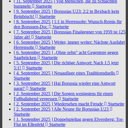
[ 11. September 2025 ]
Von Menschen, die zu Schlachten
bummeln
Startseite
[ 9. September 2025 ]
Borussias U23: 2:2 in Bexbach kein
Beinbruch!
Startseite
[ 8. September 2025 ]
1:1 in Herrensohr: Wunsch-Remis für
den Borussen-Doc
Startseite
[ 7. September 2025 ]
Borussias Finalgegner von 1959 ist 125
Jahre alt!
Startseite
[ 6. September 2025 ]
Weiter, immer weiter: Nächste Ausfahrt
Herrensohr
Startseite
[ 6. September 2025 ]
„Ohne zehn“ acht Gegentore gegen
Saarbrücken
Startseite
[ 5. September 2025 ]
Die richtige Antwort: Nach 1:5 jetzt
5:1!
Startseite
[ 4. September 2025 ]
Neuauflage eines Traditionsduells
Startseite
[ 3. September 2025 ]
Hat Borussia wieder eine Antwort
parat?
Startseite
[ 2. September 2025 ]
Die Sorgen wenigstens für einen
Fußballabend vergessen
Startseite
[ 2. September 2025 ]
Wiedersehen macht Freude
Startseite
[ 2. September 2025 ]
Alle Neune für Borussias U23
Startseite
[ 1. September 2025 ]
Doppelspieltag gegen Elversberg: Tor-
Flut im Ellenfeld
Startseite