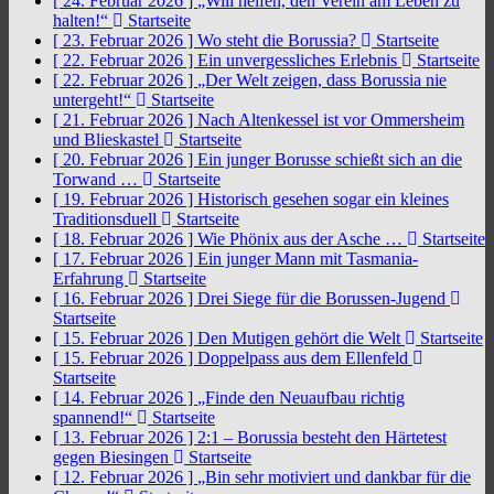
[ 24. Februar 2026 ]
„Will helfen, den Verein am Leben zu
halten!“
Startseite
[ 23. Februar 2026 ]
Wo steht die Borussia?
Startseite
[ 22. Februar 2026 ]
Ein unvergessliches Erlebnis
Startseite
[ 22. Februar 2026 ]
„Der Welt zeigen, dass Borussia nie
untergeht!“
Startseite
[ 21. Februar 2026 ]
Nach Altenkessel ist vor Ommersheim
und Blieskastel
Startseite
[ 20. Februar 2026 ]
Ein junger Borusse schießt sich an die
Torwand …
Startseite
[ 19. Februar 2026 ]
Historisch gesehen sogar ein kleines
Traditionsduell
Startseite
[ 18. Februar 2026 ]
Wie Phönix aus der Asche …
Startseite
[ 17. Februar 2026 ]
Ein junger Mann mit Tasmania-
Erfahrung
Startseite
[ 16. Februar 2026 ]
Drei Siege für die Borussen-Jugend
Startseite
[ 15. Februar 2026 ]
Den Mutigen gehört die Welt
Startseite
[ 15. Februar 2026 ]
Doppelpass aus dem Ellenfeld
Startseite
[ 14. Februar 2026 ]
„Finde den Neuaufbau richtig
spannend!“
Startseite
[ 13. Februar 2026 ]
2:1 – Borussia besteht den Härtetest
gegen Biesingen
Startseite
[ 12. Februar 2026 ]
„Bin sehr motiviert und dankbar für die