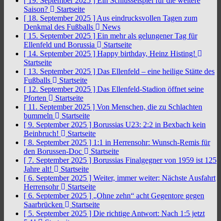
[ 19. September 2025 ]
Ein Schlüsselspiel für die weitere
Saison?
Startseite
[ 18. September 2025 ]
Aus eindrucksvollen Tagen zum
Denkmal des Fußballs
News
[ 15. September 2025 ]
Ein mehr als gelungener Tag für
Ellenfeld und Borussia
Startseite
[ 14. September 2025 ]
Happy birthday, Heinz Histing!
Startseite
[ 13. September 2025 ]
Das Ellenfeld – eine heilige Stätte des
Fußballs
Startseite
[ 12. September 2025 ]
Das Ellenfeld-Stadion öffnet seine
Pforten
Startseite
[ 11. September 2025 ]
Von Menschen, die zu Schlachten
bummeln
Startseite
[ 9. September 2025 ]
Borussias U23: 2:2 in Bexbach kein
Beinbruch!
Startseite
[ 8. September 2025 ]
1:1 in Herrensohr: Wunsch-Remis für
den Borussen-Doc
Startseite
[ 7. September 2025 ]
Borussias Finalgegner von 1959 ist 125
Jahre alt!
Startseite
[ 6. September 2025 ]
Weiter, immer weiter: Nächste Ausfahrt
Herrensohr
Startseite
[ 6. September 2025 ]
„Ohne zehn“ acht Gegentore gegen
Saarbrücken
Startseite
[ 5. September 2025 ]
Die richtige Antwort: Nach 1:5 jetzt