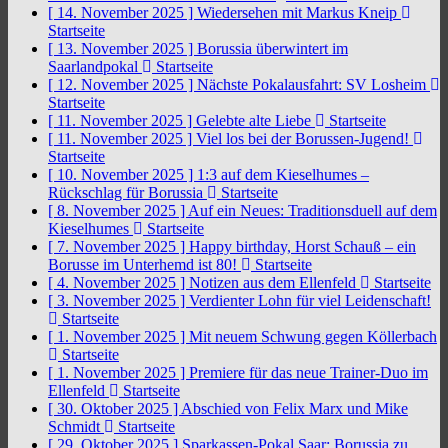
[ 14. November 2025 ]
Wiedersehen mit Markus Kneip
Startseite
[ 13. November 2025 ]
Borussia überwintert im
Saarlandpokal
Startseite
[ 12. November 2025 ]
Nächste Pokalausfahrt: SV Losheim
Startseite
[ 11. November 2025 ]
Gelebte alte Liebe
Startseite
[ 11. November 2025 ]
Viel los bei der Borussen-Jugend!
Startseite
[ 10. November 2025 ]
1:3 auf dem Kieselhumes –
Rückschlag für Borussia
Startseite
[ 8. November 2025 ]
Auf ein Neues: Traditionsduell auf dem
Kieselhumes
Startseite
[ 7. November 2025 ]
Happy birthday, Horst Schauß – ein
Borusse im Unterhemd ist 80!
Startseite
[ 4. November 2025 ]
Notizen aus dem Ellenfeld
Startseite
[ 3. November 2025 ]
Verdienter Lohn für viel Leidenschaft!
Startseite
[ 1. November 2025 ]
Mit neuem Schwung gegen Köllerbach
Startseite
[ 1. November 2025 ]
Premiere für das neue Trainer-Duo im
Ellenfeld
Startseite
[ 30. Oktober 2025 ]
Abschied von Felix Marx und Mike
Schmidt
Startseite
[ 29. Oktober 2025 ]
Sparkassen-Pokal Saar: Borussia zu