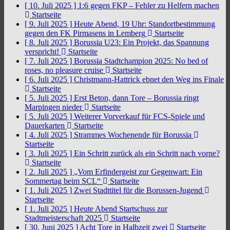
[ 10. Juli 2025 ]
1:6 gegen FKP – Fehler zu Helfern machen
Startseite
[ 9. Juli 2025 ]
Heute Abend, 19 Uhr: Standortbestimmung
gegen den FK Pirmasens in Lemberg
Startseite
[ 8. Juli 2025 ]
Borussia U23: Ein Projekt, das Spannung
verspricht!
Startseite
[ 7. Juli 2025 ]
Borussia Stadtchampion 2025: No bed of
roses, no pleasure cruise
Startseite
[ 6. Juli 2025 ]
Christmann-Hattrick ebnet den Weg ins Finale
Startseite
[ 5. Juli 2025 ]
Erst Beton, dann Tore – Borussia ringt
Marpingen nieder
Startseite
[ 5. Juli 2025 ]
Weiterer Vorverkauf für FCS-Spiele und
Dauerkarten
Startseite
[ 4. Juli 2025 ]
Strammes Wochenende für Borussia
Startseite
[ 3. Juli 2025 ]
Ein Schritt zurück als ein Schritt nach vorne?
Startseite
[ 2. Juli 2025 ]
„Vom Erfindergeist zur Gegenwart: Ein
Sommertag beim SCL“
Startseite
[ 1. Juli 2025 ]
Zwei Stadttitel für die Borussen-Jugend
Startseite
[ 1. Juli 2025 ]
Heute Abend Startschuss zur
Stadtmeisterschaft 2025
Startseite
[ 30. Juni 2025 ]
Acht Tore in Halbzeit zwei
Startseite