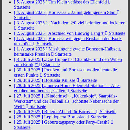
[ 5. August 2025 ]
Tim Klein verlässt das Ellenfeld
Startseite
[ 4. August 2025 ]
Borussias U23 mit gelungenem Start
Startseite
[ 3. August 2025 ]
„Nach dem 2:0 viel befreiter und lockerer“
Startseite
[ 2. August 2025 ]
Abschied von Ludwig Lang †
Startseite
[ 1. August 2025 ]
Borussia will gegen Reisbach den Bock
umstoßen
Startseite
[ 1. August 2025 ]
Misslungene zweite Borussen-Halbzeit,
heimstarke Preußen
Startseite
[ 31. Juli 2025 ]
„Die Truppe hat Charakter und den Willen
zum Erfolg!“
Startseite
[ 30. Juli 2025 ]
Preußen und Borussen wollen heute die
ersten Punkte
Startseite
[ 29. Juli 2025 ]
Borussia-Kulisse
Startseite
[ 28. Juli 2025 ]
„Innova Home Ellenfeld-Stadion“ – Altes
erhalten und neues gestalten
Startseite
[ 27. Juli 2025 ]
„Kinderinsel“, „Kükenkoje“, Saarpfalz-
Werkstatt“ und der Fußball als „schönste Nebensache der
Welt“
Startseite
[ 26. Juli 2025 ]
Bitterer Abend für Borussia
Startseite
[ 25. Juli 2025 ]
Lepidoptera Borussiae
Startseite
[ 25. Juli 2025 ]
Geburtstagsparty oder Party-Crash?
Startseite