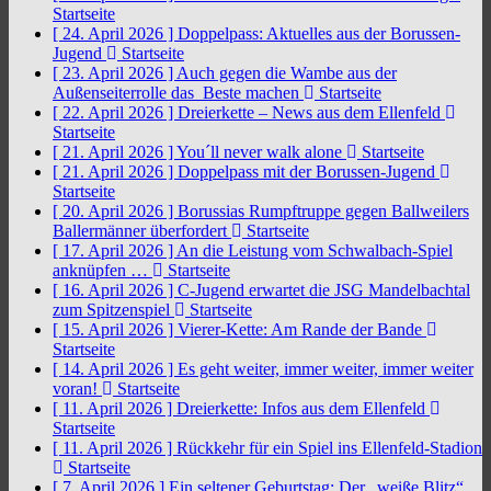
Startseite
[ 24. April 2026 ]
Doppelpass: Aktuelles aus der Borussen-
Jugend
Startseite
[ 23. April 2026 ]
Auch gegen die Wambe aus der
Außenseiterrolle das Beste machen
Startseite
[ 22. April 2026 ]
Dreierkette – News aus dem Ellenfeld
Startseite
[ 21. April 2026 ]
You´ll never walk alone
Startseite
[ 21. April 2026 ]
Doppelpass mit der Borussen-Jugend
Startseite
[ 20. April 2026 ]
Borussias Rumpftruppe gegen Ballweilers
Ballermänner überfordert
Startseite
[ 17. April 2026 ]
An die Leistung vom Schwalbach-Spiel
anknüpfen …
Startseite
[ 16. April 2026 ]
C-Jugend erwartet die JSG Mandelbachtal
zum Spitzenspiel
Startseite
[ 15. April 2026 ]
Vierer-Kette: Am Rande der Bande
Startseite
[ 14. April 2026 ]
Es geht weiter, immer weiter, immer weiter
voran!
Startseite
[ 11. April 2026 ]
Dreierkette: Infos aus dem Ellenfeld
Startseite
[ 11. April 2026 ]
Rückkehr für ein Spiel ins Ellenfeld-Stadion
Startseite
[ 7. April 2026 ]
Ein seltener Geburtstag: Der „weiße Blitz“