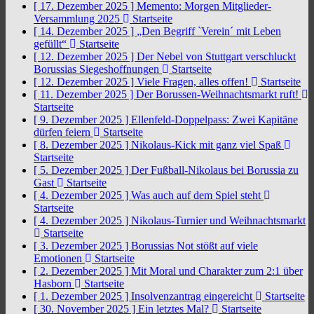
[ 17. Dezember 2025 ]
Memento: Morgen Mitglieder-
Versammlung 2025
Startseite
[ 14. Dezember 2025 ]
„Den Begriff `Verein´ mit Leben
gefüllt“
Startseite
[ 12. Dezember 2025 ]
Der Nebel von Stuttgart verschluckt
Borussias Siegeshoffnungen
Startseite
[ 12. Dezember 2025 ]
Viele Fragen, alles offen!
Startseite
[ 11. Dezember 2025 ]
Der Borussen-Weihnachtsmarkt ruft!
Startseite
[ 9. Dezember 2025 ]
Ellenfeld-Doppelpass: Zwei Kapitäne
dürfen feiern
Startseite
[ 8. Dezember 2025 ]
Nikolaus-Kick mit ganz viel Spaß
Startseite
[ 5. Dezember 2025 ]
Der Fußball-Nikolaus bei Borussia zu
Gast
Startseite
[ 4. Dezember 2025 ]
Was auch auf dem Spiel steht
Startseite
[ 4. Dezember 2025 ]
Nikolaus-Turnier und Weihnachtsmarkt
Startseite
[ 3. Dezember 2025 ]
Borussias Not stößt auf viele
Emotionen
Startseite
[ 2. Dezember 2025 ]
Mit Moral und Charakter zum 2:1 über
Hasborn
Startseite
[ 1. Dezember 2025 ]
Insolvenzantrag eingereicht
Startseite
[ 30. November 2025 ]
Ein letztes Mal?
Startseite