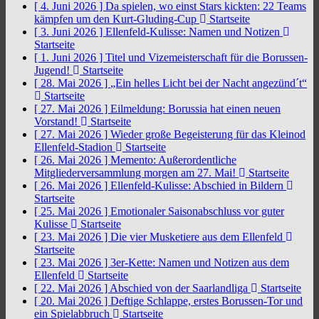
[ 4. Juni 2026 ]
Da spielen, wo einst Stars kickten: 22 Teams
kämpfen um den Kurt-Gluding-Cup
Startseite
[ 3. Juni 2026 ]
Ellenfeld-Kulisse: Namen und Notizen
Startseite
[ 1. Juni 2026 ]
Titel und Vizemeisterschaft für die Borussen-
Jugend!
Startseite
[ 28. Mai 2026 ]
„Ein helles Licht bei der Nacht angezünd´t“
Startseite
[ 27. Mai 2026 ]
Eilmeldung: Borussia hat einen neuen
Vorstand!
Startseite
[ 27. Mai 2026 ]
Wieder große Begeisterung für das Kleinod
Ellenfeld-Stadion
Startseite
[ 26. Mai 2026 ]
Memento: Außerordentliche
Mitgliederversammlung morgen am 27. Mai!
Startseite
[ 26. Mai 2026 ]
Ellenfeld-Kulisse: Abschied in Bildern
Startseite
[ 25. Mai 2026 ]
Emotionaler Saisonabschluss vor guter
Kulisse
Startseite
[ 23. Mai 2026 ]
Die vier Musketiere aus dem Ellenfeld
Startseite
[ 23. Mai 2026 ]
3er-Kette: Namen und Notizen aus dem
Ellenfeld
Startseite
[ 22. Mai 2026 ]
Abschied von der Saarlandliga
Startseite
[ 20. Mai 2026 ]
Deftige Schlappe, erstes Borussen-Tor und
ein Spielabbruch
Startseite