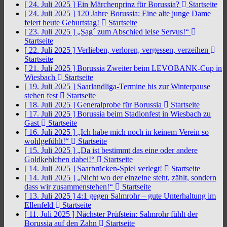
[ 24. Juli 2025 ]
Ein Märchenprinz für Borussia?
Startseite
[ 24. Juli 2025 ]
120 Jahre Borussia: Eine alte junge Dame
feiert heute Geburtstag!
Startseite
[ 23. Juli 2025 ]
„Sag´ zum Abschied leise Servus!“
Startseite
[ 22. Juli 2025 ]
Verlieben, verloren, vergessen, verzeihen
Startseite
[ 21. Juli 2025 ]
Borussia Zweiter beim LEVOBANK-Cup in
Wiesbach
Startseite
[ 19. Juli 2025 ]
Saarlandliga-Termine bis zur Winterpause
stehen fest
Startseite
[ 18. Juli 2025 ]
Generalprobe für Borussia
Startseite
[ 17. Juli 2025 ]
Borussia beim Stadionfest in Wiesbach zu
Gast
Startseite
[ 16. Juli 2025 ]
„Ich habe mich noch in keinem Verein so
wohlgefühlt!“
Startseite
[ 15. Juli 2025 ]
„Da ist bestimmt das eine oder andere
Goldkehlchen dabei!“
Startseite
[ 14. Juli 2025 ]
Saarbrücken-Spiel verlegt!
Startseite
[ 14. Juli 2025 ]
„Nicht wo der einzelne steht, zählt, sondern
dass wir zusammenstehen!“
Startseite
[ 13. Juli 2025 ]
4:1 gegen Salmrohr – gute Unterhaltung im
Ellenfeld
Startseite
[ 11. Juli 2025 ]
Nächster Prüfstein: Salmrohr fühlt der
Borussia auf den Zahn
Startseite