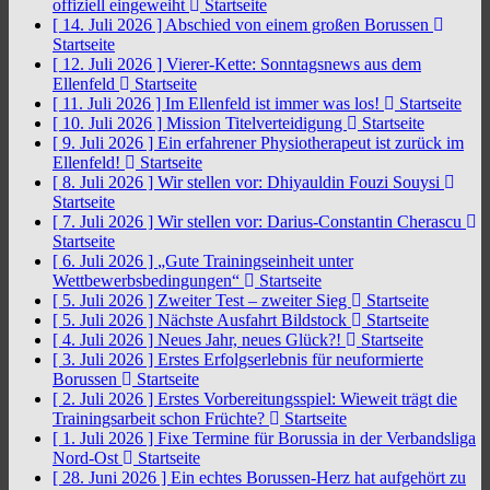
offiziell eingeweiht
Startseite
[ 14. Juli 2026 ]
Abschied von einem großen Borussen
Startseite
[ 12. Juli 2026 ]
Vierer-Kette: Sonntagsnews aus dem
Ellenfeld
Startseite
[ 11. Juli 2026 ]
Im Ellenfeld ist immer was los!
Startseite
[ 10. Juli 2026 ]
Mission Titelverteidigung
Startseite
[ 9. Juli 2026 ]
Ein erfahrener Physiotherapeut ist zurück im
Ellenfeld!
Startseite
[ 8. Juli 2026 ]
Wir stellen vor: Dhiyauldin Fouzi Souysi
Startseite
[ 7. Juli 2026 ]
Wir stellen vor: Darius-Constantin Cherascu
Startseite
[ 6. Juli 2026 ]
„Gute Trainingseinheit unter
Wettbewerbsbedingungen“
Startseite
[ 5. Juli 2026 ]
Zweiter Test – zweiter Sieg
Startseite
[ 5. Juli 2026 ]
Nächste Ausfahrt Bildstock
Startseite
[ 4. Juli 2026 ]
Neues Jahr, neues Glück?!
Startseite
[ 3. Juli 2026 ]
Erstes Erfolgserlebnis für neuformierte
Borussen
Startseite
[ 2. Juli 2026 ]
Erstes Vorbereitungsspiel: Wieweit trägt die
Trainingsarbeit schon Früchte?
Startseite
[ 1. Juli 2026 ]
Fixe Termine für Borussia in der Verbandsliga
Nord-Ost
Startseite
[ 28. Juni 2026 ]
Ein echtes Borussen-Herz hat aufgehört zu