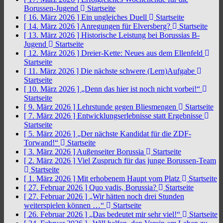
Borussen-Jugend
Startseite
[ 16. März 2026 ]
Ein ungleiches Duell
Startseite
[ 14. März 2026 ]
Anregungen für Elversberg?
Startseite
[ 13. März 2026 ]
Historische Leistung bei Borussias B-
Jugend
Startseite
[ 12. März 2026 ]
Dreier-Kette: Neues aus dem Ellenfeld
Startseite
[ 11. März 2026 ]
Die nächste schwere (Lern)Aufgabe
Startseite
[ 10. März 2026 ]
„Denn das hier ist noch nicht vorbei!“
Startseite
[ 9. März 2026 ]
Lehrstunde gegen Bliesmengen
Startseite
[ 7. März 2026 ]
Entwicklungserlebnisse statt Ergebnisse
Startseite
[ 5. März 2026 ]
„Der nächste Kandidat für die ZDF-
Torwand!“
Startseite
[ 3. März 2026 ]
Außenseiter Borussia
Startseite
[ 2. März 2026 ]
Viel Zuspruch für das junge Borussen-Team
Startseite
[ 1. März 2026 ]
Mit erhobenem Haupt vom Platz
Startseite
[ 27. Februar 2026 ]
Quo vadis, Borussia?
Startseite
[ 27. Februar 2026 ]
„Wir hätten noch drei Stunden
weiterspielen können …“
Startseite
[ 26. Februar 2026 ]
„Das bedeutet mir sehr viel!“
Startseite