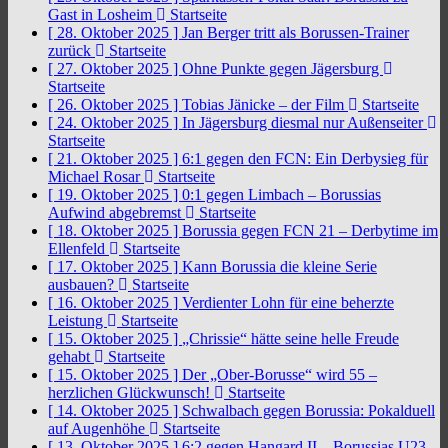
Gast in Losheim
Startseite
[ 28. Oktober 2025 ]
Jan Berger tritt als Borussen-Trainer
zurück
Startseite
[ 27. Oktober 2025 ]
Ohne Punkte gegen Jägersburg
Startseite
[ 26. Oktober 2025 ]
Tobias Jänicke – der Film
Startseite
[ 24. Oktober 2025 ]
In Jägersburg diesmal nur Außenseiter
Startseite
[ 21. Oktober 2025 ]
6:1 gegen den FCN: Ein Derbysieg für
Michael Rosar
Startseite
[ 19. Oktober 2025 ]
0:1 gegen Limbach – Borussias
Aufwind abgebremst
Startseite
[ 18. Oktober 2025 ]
Borussia gegen FCN 21 – Derbytime im
Ellenfeld
Startseite
[ 17. Oktober 2025 ]
Kann Borussia die kleine Serie
ausbauen?
Startseite
[ 16. Oktober 2025 ]
Verdienter Lohn für eine beherzte
Leistung
Startseite
[ 15. Oktober 2025 ]
„Chrissie“ hätte seine helle Freude
gehabt
Startseite
[ 15. Oktober 2025 ]
Der „Ober-Borusse“ wird 55 –
herzlichen Glückwunsch!
Startseite
[ 14. Oktober 2025 ]
Schwalbach gegen Borussia: Pokalduell
auf Augenhöhe
Startseite
[ 13. Oktober 2025 ]
6:2 gegen Hangard II – Borussias U23