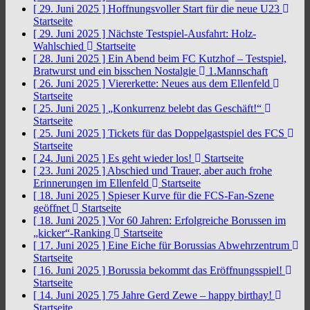
[ 29. Juni 2025 ]
Hoffnungsvoller Start für die neue U23
Startseite
[ 29. Juni 2025 ]
Nächste Testspiel-Ausfahrt: Holz-
Wahlschied
Startseite
[ 28. Juni 2025 ]
Ein Abend beim FC Kutzhof – Testspiel,
Bratwurst und ein bisschen Nostalgie
1.Mannschaft
[ 26. Juni 2025 ]
Viererkette: Neues aus dem Ellenfeld
Startseite
[ 25. Juni 2025 ]
„Konkurrenz belebt das Geschäft!“
Startseite
[ 25. Juni 2025 ]
Tickets für das Doppelgastspiel des FCS
Startseite
[ 24. Juni 2025 ]
Es geht wieder los!
Startseite
[ 23. Juni 2025 ]
Abschied und Trauer, aber auch frohe
Erinnerungen im Ellenfeld
Startseite
[ 18. Juni 2025 ]
Spieser Kurve für die FCS-Fan-Szene
geöffnet
Startseite
[ 18. Juni 2025 ]
Vor 60 Jahren: Erfolgreiche Borussen im
„kicker“-Ranking
Startseite
[ 17. Juni 2025 ]
Eine Eiche für Borussias Abwehrzentrum
Startseite
[ 16. Juni 2025 ]
Borussia bekommt das Eröffnungsspiel!
Startseite
[ 14. Juni 2025 ]
75 Jahre Gerd Zewe – happy birthay!
Startseite