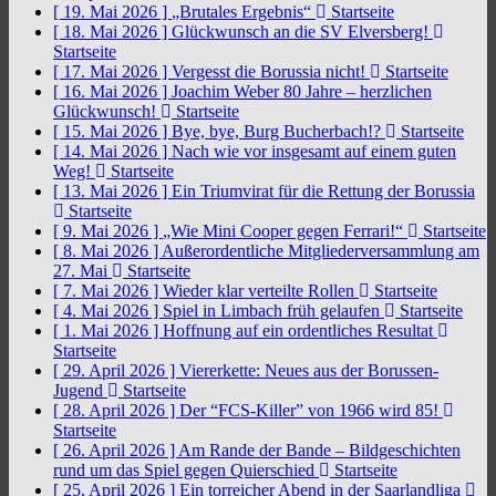
[ 19. Mai 2026 ]
„Brutales Ergebnis“
Startseite
[ 18. Mai 2026 ]
Glückwunsch an die SV Elversberg!
Startseite
[ 17. Mai 2026 ]
Vergesst die Borussia nicht!
Startseite
[ 16. Mai 2026 ]
Joachim Weber 80 Jahre – herzlichen
Glückwunsch!
Startseite
[ 15. Mai 2026 ]
Bye, bye, Burg Bucherbach!?
Startseite
[ 14. Mai 2026 ]
Nach wie vor insgesamt auf einem guten
Weg!
Startseite
[ 13. Mai 2026 ]
Ein Triumvirat für die Rettung der Borussia
Startseite
[ 9. Mai 2026 ]
„Wie Mini Cooper gegen Ferrari!“
Startseite
[ 8. Mai 2026 ]
Außerordentliche Mitgliederversammlung am
27. Mai
Startseite
[ 7. Mai 2026 ]
Wieder klar verteilte Rollen
Startseite
[ 4. Mai 2026 ]
Spiel in Limbach früh gelaufen
Startseite
[ 1. Mai 2026 ]
Hoffnung auf ein ordentliches Resultat
Startseite
[ 29. April 2026 ]
Viererkette: Neues aus der Borussen-
Jugend
Startseite
[ 28. April 2026 ]
Der “FCS-Killer” von 1966 wird 85!
Startseite
[ 26. April 2026 ]
Am Rande der Bande – Bildgeschichten
rund um das Spiel gegen Quierschied
Startseite
[ 25. April 2026 ]
Ein torreicher Abend in der Saarlandliga