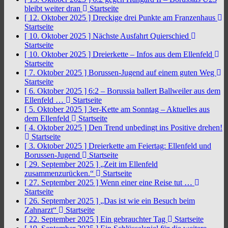
bleibt weiter dran
Startseite
[ 12. Oktober 2025 ]
Dreckige drei Punkte am Franzenhaus
Startseite
[ 10. Oktober 2025 ]
Nächste Ausfahrt Quierschied
Startseite
[ 10. Oktober 2025 ]
Dreierkette – Infos aus dem Ellenfeld
Startseite
[ 7. Oktober 2025 ]
Borussen-Jugend auf einem guten Weg
Startseite
[ 6. Oktober 2025 ]
6:2 – Borussia ballert Ballweiler aus dem
Ellenfeld …
Startseite
[ 5. Oktober 2025 ]
3er-Kette am Sonntag – Aktuelles aus
dem Ellenfeld
Startseite
[ 4. Oktober 2025 ]
Den Trend unbedingt ins Positive drehen!
Startseite
[ 3. Oktober 2025 ]
Dreierkette am Feiertag: Ellenfeld und
Borussen-Jugend
Startseite
[ 29. September 2025 ]
„Zeit im Ellenfeld
zusammenzurücken.“
Startseite
[ 27. September 2025 ]
Wenn einer eine Reise tut …
Startseite
[ 26. September 2025 ]
„Das ist wie ein Besuch beim
Zahnarzt“
Startseite
[ 22. September 2025 ]
Ein gebrauchter Tag
Startseite