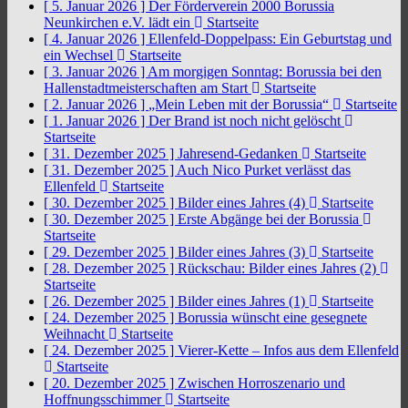
[ 5. Januar 2026 ]
Der Förderverein 2000 Borussia
Neunkirchen e.V. lädt ein
Startseite
[ 4. Januar 2026 ]
Ellenfeld-Doppelpass: Ein Geburtstag und
ein Wechsel
Startseite
[ 3. Januar 2026 ]
Am morgigen Sonntag: Borussia bei den
Hallenstadtmeisterschaften am Start
Startseite
[ 2. Januar 2026 ]
„Mein Leben mit der Borussia“
Startseite
[ 1. Januar 2026 ]
Der Brand ist noch nicht gelöscht
Startseite
[ 31. Dezember 2025 ]
Jahresend-Gedanken
Startseite
[ 31. Dezember 2025 ]
Auch Nico Purket verlässt das
Ellenfeld
Startseite
[ 30. Dezember 2025 ]
Bilder eines Jahres (4)
Startseite
[ 30. Dezember 2025 ]
Erste Abgänge bei der Borussia
Startseite
[ 29. Dezember 2025 ]
Bilder eines Jahres (3)
Startseite
[ 28. Dezember 2025 ]
Rückschau: Bilder eines Jahres (2)
Startseite
[ 26. Dezember 2025 ]
Bilder eines Jahres (1)
Startseite
[ 24. Dezember 2025 ]
Borussia wünscht eine gesegnete
Weihnacht
Startseite
[ 24. Dezember 2025 ]
Vierer-Kette – Infos aus dem Ellenfeld
Startseite
[ 20. Dezember 2025 ]
Zwischen Horroszenario und
Hoffnungsschimmer
Startseite