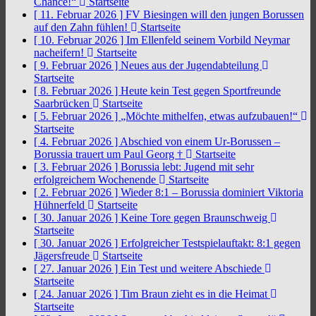
Chance!“
Startseite
[ 11. Februar 2026 ]
FV Biesingen will den jungen Borussen
auf den Zahn fühlen!
Startseite
[ 10. Februar 2026 ]
Im Ellenfeld seinem Vorbild Neymar
nacheifern!
Startseite
[ 9. Februar 2026 ]
Neues aus der Jugendabteilung
Startseite
[ 8. Februar 2026 ]
Heute kein Test gegen Sportfreunde
Saarbrücken
Startseite
[ 5. Februar 2026 ]
„Möchte mithelfen, etwas aufzubauen!“
Startseite
[ 4. Februar 2026 ]
Abschied von einem Ur-Borussen –
Borussia trauert um Paul Georg †
Startseite
[ 3. Februar 2026 ]
Borussia lebt: Jugend mit sehr
erfolgreichem Wochenende
Startseite
[ 2. Februar 2026 ]
Wieder 8:1 – Borussia dominiert Viktoria
Hühnerfeld
Startseite
[ 30. Januar 2026 ]
Keine Tore gegen Braunschweig
Startseite
[ 30. Januar 2026 ]
Erfolgreicher Testspielauftakt: 8:1 gegen
Jägersfreude
Startseite
[ 27. Januar 2026 ]
Ein Test und weitere Abschiede
Startseite
[ 24. Januar 2026 ]
Tim Braun zieht es in die Heimat
Startseite