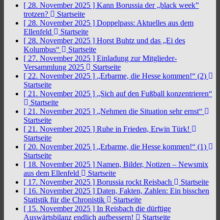
[ 28. November 2025 ]
Kann Borussia der „black week”
trotzen?
Startseite
[ 28. November 2025 ]
Doppelpass: Aktuelles aus dem
Ellenfeld
Startseite
[ 28. November 2025 ]
Horst Buhtz und das „Ei des
Kolumbus“
Startseite
[ 27. November 2025 ]
Einladung zur Mitglieder-
Versammlung 2025
Startseite
[ 22. November 2025 ]
„Erbarme, die Hesse kommen!“ (2)
Startseite
[ 21. November 2025 ]
„Sich auf den Fußball konzentrieren“
Startseite
[ 21. November 2025 ]
„Nehmen die Situation sehr ernst“
Startseite
[ 21. November 2025 ]
Ruhe in Frieden, Erwin Türk!
Startseite
[ 20. November 2025 ]
„Erbarme, die Hesse kommen!“ (1)
Startseite
[ 18. November 2025 ]
Namen, Bilder, Notizen – Newsmix
aus dem Ellenfeld
Startseite
[ 17. November 2025 ]
Borussia rockt Reisbach
Startseite
[ 16. November 2025 ]
Daten, Fakten, Zahlen: Ein bisschen
Statistik für die Chronistik
Startseite
[ 15. November 2025 ]
In Reisbach die dürftige
Auswärtsbilanz endlich aufbessern!
Startseite