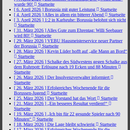
wurde 90!
Startseite
[ 6. April 2026 ]
Borussia mit guter Leistung
Startseite
[ 4. April 2026 ]
Alles in allem ein bitterer Abend
Startseite
[ 3. April 2026 ]
1:2 in Karlsruhe: Borussia belohnt sich nicht
Startseite
[ 31. März 2026 ]
Alles Gute zum Ehrentag: Willi Seebauer
wird 80!
Startseite
[ 29. März 2026 ]
VEBU Hausmeisterservice neuer Partner
der Borussia
Startseite
[ 28. März 2026 ]
Kevin Lüder hofft auf „alle Mann an Bord“
Startseite
[ 27. März 2026 ]
Schalke des Südwestens gegen Schalke aus
dem Ruhrpott: Erlösung nach 19 Ecken und 88 Minuten
Startseite
[ 26. März 2026 ]
Der Insolvenzverwalter informiert
Startseite
[ 26. März 2026 ]
Erfolgreiches Wochenende für die
Borussen-Jugend
Startseite
[ 25. März 2026 ]
Der Vorstand hat das Wort
Startseite
[ 21. März 2026 ]
„Ein besseres Resultat verdient!“
Startseite
[ 19. März 2026 ]
„Ich bin für 22 gesunde Spieler nach 90
Minuten“
Startseite
[ 18. März 2026 ]
Die Lage bleibt schwierig
Startseite
[ 17. März 2026 ]
Erfolgreiches Wochenende für die