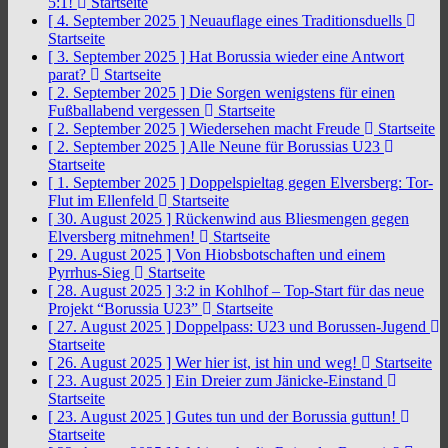
5:1!
Startseite
[ 4. September 2025 ]
Neuauflage eines Traditionsduells
Startseite
[ 3. September 2025 ]
Hat Borussia wieder eine Antwort
parat?
Startseite
[ 2. September 2025 ]
Die Sorgen wenigstens für einen
Fußballabend vergessen
Startseite
[ 2. September 2025 ]
Wiedersehen macht Freude
Startseite
[ 2. September 2025 ]
Alle Neune für Borussias U23
Startseite
[ 1. September 2025 ]
Doppelspieltag gegen Elversberg: Tor-
Flut im Ellenfeld
Startseite
[ 30. August 2025 ]
Rückenwind aus Bliesmengen gegen
Elversberg mitnehmen!
Startseite
[ 29. August 2025 ]
Von Hiobsbotschaften und einem
Pyrrhus-Sieg
Startseite
[ 28. August 2025 ]
3:2 in Kohlhof – Top-Start für das neue
Projekt “Borussia U23”
Startseite
[ 27. August 2025 ]
Doppelpass: U23 und Borussen-Jugend
Startseite
[ 26. August 2025 ]
Wer hier ist, ist hin und weg!
Startseite
[ 23. August 2025 ]
Ein Dreier zum Jänicke-Einstand
Startseite
[ 23. August 2025 ]
Gutes tun und der Borussia guttun!
Startseite