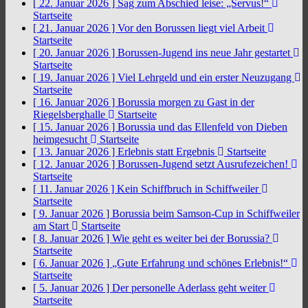
[ 22. Januar 2026 ]
Sag zum Abschied leise: „Servus!“
Startseite
[ 21. Januar 2026 ]
Vor den Borussen liegt viel Arbeit
Startseite
[ 20. Januar 2026 ]
Borussen-Jugend ins neue Jahr gestartet
Startseite
[ 19. Januar 2026 ]
Viel Lehrgeld und ein erster Neuzugang
Startseite
[ 16. Januar 2026 ]
Borussia morgen zu Gast in der
Riegelsberghalle
Startseite
[ 15. Januar 2026 ]
Borussia und das Ellenfeld von Dieben
heimgesucht
Startseite
[ 13. Januar 2026 ]
Erlebnis statt Ergebnis
Startseite
[ 12. Januar 2026 ]
Borussen-Jugend setzt Ausrufezeichen!
Startseite
[ 11. Januar 2026 ]
Kein Schiffbruch in Schiffweiler
Startseite
[ 9. Januar 2026 ]
Borussia beim Samson-Cup in Schiffweiler
am Start
Startseite
[ 8. Januar 2026 ]
Wie geht es weiter bei der Borussia?
Startseite
[ 6. Januar 2026 ]
„Gute Erfahrung und schönes Erlebnis!“
Startseite
[ 5. Januar 2026 ]
Der personelle Aderlass geht weiter
Startseite