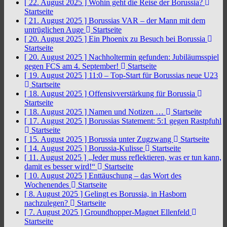
[ 22. August 2025 ]
Wohin geht die Reise der Borussia?
Startseite
[ 21. August 2025 ]
Borussias VAR – der Mann mit dem
untrüglichen Auge
Startseite
[ 20. August 2025 ]
Ein Phoenix zu Besuch bei Borussia
Startseite
[ 20. August 2025 ]
Nachholtermin gefunden: Jubiläumsspiel
gegen FCS am 4. September!
Startseite
[ 19. August 2025 ]
11:0 – Top-Start für Borussias neue U23
Startseite
[ 18. August 2025 ]
Offensivverstärkung für Borussia
Startseite
[ 18. August 2025 ]
Namen und Notizen …
Startseite
[ 17. August 2025 ]
Borussias Statement: 5:1 gegen Rastpfuhl
Startseite
[ 15. August 2025 ]
Borussia unter Zugzwang
Startseite
[ 14. August 2025 ]
Borussia-Kulisse
Startseite
[ 11. August 2025 ]
„Jeder muss reflektieren, was er tun kann,
damit es besser wird!“
Startseite
[ 10. August 2025 ]
Enttäuschung – das Wort des
Wochenendes
Startseite
[ 8. August 2025 ]
Gelingt es Borussia, in Hasborn
nachzulegen?
Startseite
[ 7. August 2025 ]
Groundhopper-Magnet Ellenfeld
Startseite