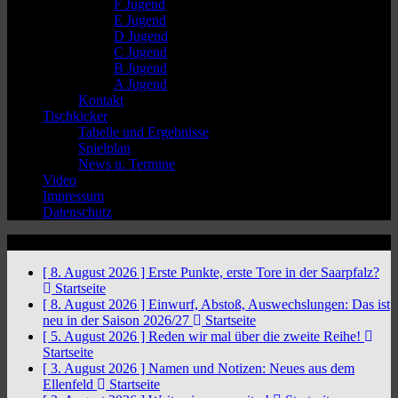
F Jugend
E Jugend
D Jugend
C Jugend
B Jugend
A Jugend
Kontakt
Tischkicker
Tabelle und Ergebnisse
Spielplan
News u. Termine
Video
Impressum
Datenschutz
News Ticker
[ 8. August 2026 ]
Erste Punkte, erste Tore in der Saarpfalz?
Startseite
[ 8. August 2026 ]
Einwurf, Abstoß, Auswechslungen: Das ist
neu in der Saison 2026/27
Startseite
[ 5. August 2026 ]
Reden wir mal über die zweite Reihe!
Startseite
[ 3. August 2026 ]
Namen und Notizen: Neues aus dem
Ellenfeld
Startseite