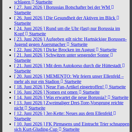
schlagen
Startseite
[ 27. Juni 2026 ]
Borussias Botschafter bei der WM
Startseite
[ 26. Juni 2026 ]
Die Gesundheit der Aktiven im Blick
Startseite
[ 24. Juni 2026 ]
Rund um die Uhr (fast) nur Borussia im
Kopf
Startseite
[ 23. Juni 2026 ]
Aufgeben gilt nicht: Hartnäckige Borussen-
Jugend gegen Auersmacher
Startseite
[ 22. Juni 2026 ]
Dicke Brocken im August
Startseite
[ 21. Juni 2026 ]
Schwitzen unter sengender Sonne
Startseite
[ 21. Juni 2026 ]
Mit dem Autokorso durch die Hüttestadt
Startseite
[ 20. Juni 2026 ]
MEMENTO: Wir feiern unser Ellenfeld –
mehr als nur ein Stadion
Startseite
[ 18. Juni 2026 ]
Neue Fan-Artikel eingetroffen!
Startseite
[ 16. Juni 2026 ]
Nomen est omen
Startseite
[ 14. Juni 2026 ]
Was erwartet die neue Borussia?
Startseite
[ 13. Juni 2026 ]
Zweimaliger Drei-Tore-Vorsprung reichte
nicht
Startseite
[ 12. Juni 2026 ]
3er-Kette: Neues aus dem Ellenfeld
Startseite
[ 10. Juni 2026 ]
FK Pirmasens und Eintracht Trier schnappen
sich Kurt-Gluding-Cup
Startseite