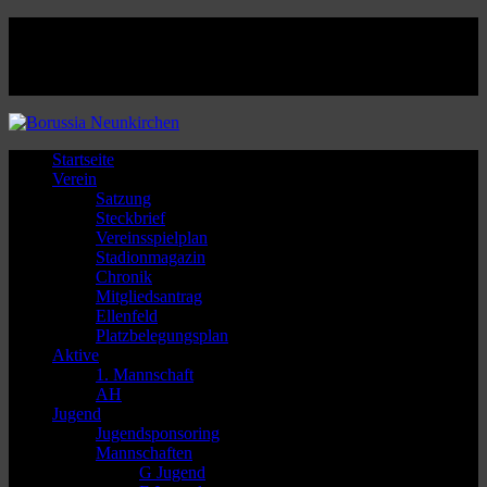
Facebook
Twitter
Instagram
Youtube
Startseite
Verein
Satzung
Steckbrief
Vereinsspielplan
Stadionmagazin
Chronik
Mitgliedsantrag
Ellenfeld
Platzbelegungsplan
Aktive
1. Mannschaft
AH
Jugend
Jugendsponsoring
Mannschaften
G Jugend