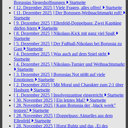
Borussias Siegeshoffnungen
Startseite
[ 12. Dezember 2025 ]
Viele Fragen, alles offen!
Startseite
[ 11. Dezember 2025 ]
Der Borussen-Weihnachtsmarkt ruft!
Startseite
[ 9. Dezember 2025 ]
Ellenfeld-Doppelpass: Zwei Kapitäne
dürfen feiern
Startseite
[ 8. Dezember 2025 ]
Nikolaus-Kick mit ganz viel Spaß
Startseite
[ 5. Dezember 2025 ]
Der Fußball-Nikolaus bei Borussia zu
Gast
Startseite
[ 4. Dezember 2025 ]
Was auch auf dem Spiel steht
Startseite
[ 4. Dezember 2025 ]
Nikolaus-Turnier und Weihnachtsmarkt
Startseite
[ 3. Dezember 2025 ]
Borussias Not stößt auf viele
Emotionen
Startseite
[ 2. Dezember 2025 ]
Mit Moral und Charakter zum 2:1 über
Hasborn
Startseite
[ 1. Dezember 2025 ]
Insolvenzantrag eingereicht
Startseite
[ 30. November 2025 ]
Ein letztes Mal?
Startseite
[ 28. November 2025 ]
Kann Borussia der „black week”
trotzen?
Startseite
[ 28. November 2025 ]
Doppelpass: Aktuelles aus dem
Ellenfeld
Startseite
[ 28. November 2025 ]
Horst Buhtz und das „Ei des