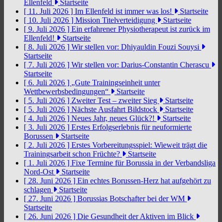
Ellenfeld
Startseite
[ 11. Juli 2026 ]
Im Ellenfeld ist immer was los!
Startseite
[ 10. Juli 2026 ]
Mission Titelverteidigung
Startseite
[ 9. Juli 2026 ]
Ein erfahrener Physiotherapeut ist zurück im
Ellenfeld!
Startseite
[ 8. Juli 2026 ]
Wir stellen vor: Dhiyauldin Fouzi Souysi
Startseite
[ 7. Juli 2026 ]
Wir stellen vor: Darius-Constantin Cherascu
Startseite
[ 6. Juli 2026 ]
„Gute Trainingseinheit unter
Wettbewerbsbedingungen“
Startseite
[ 5. Juli 2026 ]
Zweiter Test – zweiter Sieg
Startseite
[ 5. Juli 2026 ]
Nächste Ausfahrt Bildstock
Startseite
[ 4. Juli 2026 ]
Neues Jahr, neues Glück?!
Startseite
[ 3. Juli 2026 ]
Erstes Erfolgserlebnis für neuformierte
Borussen
Startseite
[ 2. Juli 2026 ]
Erstes Vorbereitungsspiel: Wieweit trägt die
Trainingsarbeit schon Früchte?
Startseite
[ 1. Juli 2026 ]
Fixe Termine für Borussia in der Verbandsliga
Nord-Ost
Startseite
[ 28. Juni 2026 ]
Ein echtes Borussen-Herz hat aufgehört zu
schlagen
Startseite
[ 27. Juni 2026 ]
Borussias Botschafter bei der WM
Startseite
[ 26. Juni 2026 ]
Die Gesundheit der Aktiven im Blick