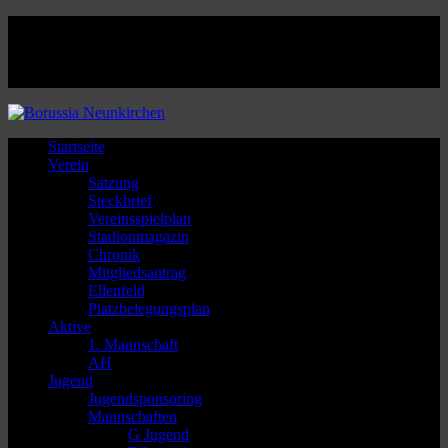
Facebook
Twitter
Instagram
Youtube
Startseite
Verein
Satzung
Steckbrief
Vereinsspielplan
Stadionmagazin
Chronik
Mitgliedsantrag
Ellenfeld
Platzbelegungsplan
Aktive
1. Mannschaft
AH
Jugend
Jugendsponsoring
Mannschaften
G Jugend