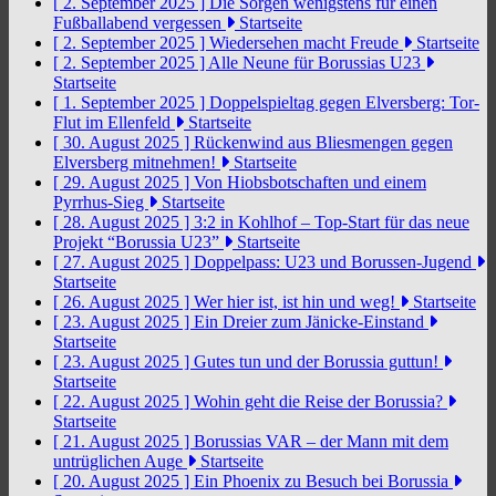
[ 2. September 2025 ]
Die Sorgen wenigstens für einen
Fußballabend vergessen
Startseite
[ 2. September 2025 ]
Wiedersehen macht Freude
Startseite
[ 2. September 2025 ]
Alle Neune für Borussias U23
Startseite
[ 1. September 2025 ]
Doppelspieltag gegen Elversberg: Tor-
Flut im Ellenfeld
Startseite
[ 30. August 2025 ]
Rückenwind aus Bliesmengen gegen
Elversberg mitnehmen!
Startseite
[ 29. August 2025 ]
Von Hiobsbotschaften und einem
Pyrrhus-Sieg
Startseite
[ 28. August 2025 ]
3:2 in Kohlhof – Top-Start für das neue
Projekt “Borussia U23”
Startseite
[ 27. August 2025 ]
Doppelpass: U23 und Borussen-Jugend
Startseite
[ 26. August 2025 ]
Wer hier ist, ist hin und weg!
Startseite
[ 23. August 2025 ]
Ein Dreier zum Jänicke-Einstand
Startseite
[ 23. August 2025 ]
Gutes tun und der Borussia guttun!
Startseite
[ 22. August 2025 ]
Wohin geht die Reise der Borussia?
Startseite
[ 21. August 2025 ]
Borussias VAR – der Mann mit dem
untrüglichen Auge
Startseite
[ 20. August 2025 ]
Ein Phoenix zu Besuch bei Borussia