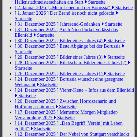
Hallenstadtmeisterschaften am Start
Startseite
[ 2. Januar 2026 ]
„Mein Leben mit der Borussia“
Startseite
[ 1. Januar 2026 ]
Der Brand ist noch nicht gelöscht
Startseite
[ 31. Dezember 2025 ]
Jahresend-Gedanken
Startseite
[ 31. Dezember 2025 ]
Auch Nico Purket verlässt das
Ellenfeld
Startseite
[ 30. Dezember 2025 ]
Bilder eines Jahres (4)
Startseite
[ 30. Dezember 2025 ]
Erste Abgänge bei der Borussia
Startseite
[ 29. Dezember 2025 ]
Bilder eines Jahres (3)
Startseite
[ 28. Dezember 2025 ]
Rückschau: Bilder eines Jahres (2)
Startseite
[ 26. Dezember 2025 ]
Bilder eines Jahres (1)
Startseite
[ 24. Dezember 2025 ]
Borussia wünscht eine gesegnete
Weihnacht
Startseite
[ 24. Dezember 2025 ]
Vierer-Kette – Infos aus dem Ellenfeld
Startseite
[ 20. Dezember 2025 ]
Zwischen Horroszenario und
Hoffnungsschimmer
Startseite
[ 17. Dezember 2025 ]
Memento: Morgen Mitglieder-
Versammlung 2025
Startseite
[ 14. Dezember 2025 ]
„Den Begriff `Verein´ mit Leben
gefüllt“
Startseite
[ 12. Dezember 2025 ]
Der Nebel von Stuttgart verschluckt