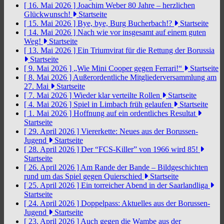
[ 16. Mai 2026 ]
Joachim Weber 80 Jahre – herzlichen
Glückwunsch!
Startseite
[ 15. Mai 2026 ]
Bye, bye, Burg Bucherbach!?
Startseite
[ 14. Mai 2026 ]
Nach wie vor insgesamt auf einem guten
Weg!
Startseite
[ 13. Mai 2026 ]
Ein Triumvirat für die Rettung der Borussia
Startseite
[ 9. Mai 2026 ]
„Wie Mini Cooper gegen Ferrari!“
Startseite
[ 8. Mai 2026 ]
Außerordentliche Mitgliederversammlung am
27. Mai
Startseite
[ 7. Mai 2026 ]
Wieder klar verteilte Rollen
Startseite
[ 4. Mai 2026 ]
Spiel in Limbach früh gelaufen
Startseite
[ 1. Mai 2026 ]
Hoffnung auf ein ordentliches Resultat
Startseite
[ 29. April 2026 ]
Viererkette: Neues aus der Borussen-
Jugend
Startseite
[ 28. April 2026 ]
Der “FCS-Killer” von 1966 wird 85!
Startseite
[ 26. April 2026 ]
Am Rande der Bande – Bildgeschichten
rund um das Spiel gegen Quierschied
Startseite
[ 25. April 2026 ]
Ein torreicher Abend in der Saarlandliga
Startseite
[ 24. April 2026 ]
Doppelpass: Aktuelles aus der Borussen-
Jugend
Startseite
[ 23. April 2026 ]
Auch gegen die Wambe aus der