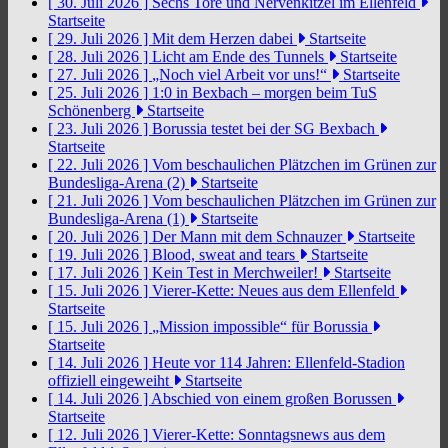
[ 30. Juli 2026 ]
Sechs Tore und Nervenkitzel im Ellenfeld
Startseite
[ 29. Juli 2026 ]
Mit dem Herzen dabei
Startseite
[ 28. Juli 2026 ]
Licht am Ende des Tunnels
Startseite
[ 27. Juli 2026 ]
„Noch viel Arbeit vor uns!“
Startseite
[ 25. Juli 2026 ]
1:0 in Bexbach – morgen beim TuS
Schönenberg
Startseite
[ 23. Juli 2026 ]
Borussia testet bei der SG Bexbach
Startseite
[ 22. Juli 2026 ]
Vom beschaulichen Plätzchen im Grünen zur
Bundesliga-Arena (2)
Startseite
[ 21. Juli 2026 ]
Vom beschaulichen Plätzchen im Grünen zur
Bundesliga-Arena (1)
Startseite
[ 20. Juli 2026 ]
Der Mann mit dem Schnauzer
Startseite
[ 19. Juli 2026 ]
Blood, sweat and tears
Startseite
[ 17. Juli 2026 ]
Kein Test in Merchweiler!
Startseite
[ 15. Juli 2026 ]
Vierer-Kette: Neues aus dem Ellenfeld
Startseite
[ 15. Juli 2026 ]
„Mission impossible“ für Borussia
Startseite
[ 14. Juli 2026 ]
Heute vor 114 Jahren: Ellenfeld-Stadion
offiziell eingeweiht
Startseite
[ 14. Juli 2026 ]
Abschied von einem großen Borussen
Startseite
[ 12. Juli 2026 ]
Vierer-Kette: Sonntagsnews aus dem