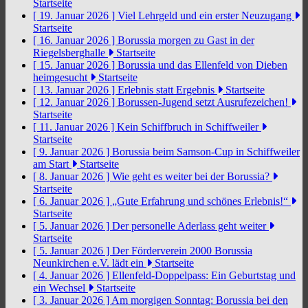
Startseite
[ 19. Januar 2026 ]
Viel Lehrgeld und ein erster Neuzugang
Startseite
[ 16. Januar 2026 ]
Borussia morgen zu Gast in der
Riegelsberghalle
Startseite
[ 15. Januar 2026 ]
Borussia und das Ellenfeld von Dieben
heimgesucht
Startseite
[ 13. Januar 2026 ]
Erlebnis statt Ergebnis
Startseite
[ 12. Januar 2026 ]
Borussen-Jugend setzt Ausrufezeichen!
Startseite
[ 11. Januar 2026 ]
Kein Schiffbruch in Schiffweiler
Startseite
[ 9. Januar 2026 ]
Borussia beim Samson-Cup in Schiffweiler
am Start
Startseite
[ 8. Januar 2026 ]
Wie geht es weiter bei der Borussia?
Startseite
[ 6. Januar 2026 ]
„Gute Erfahrung und schönes Erlebnis!“
Startseite
[ 5. Januar 2026 ]
Der personelle Aderlass geht weiter
Startseite
[ 5. Januar 2026 ]
Der Förderverein 2000 Borussia
Neunkirchen e.V. lädt ein
Startseite
[ 4. Januar 2026 ]
Ellenfeld-Doppelpass: Ein Geburtstag und
ein Wechsel
Startseite
[ 3. Januar 2026 ]
Am morgigen Sonntag: Borussia bei den