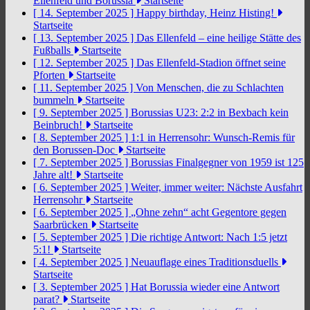
Ellenfeld und Borussia
Startseite
[ 14. September 2025 ]
Happy birthday, Heinz Histing!
Startseite
[ 13. September 2025 ]
Das Ellenfeld – eine heilige Stätte des
Fußballs
Startseite
[ 12. September 2025 ]
Das Ellenfeld-Stadion öffnet seine
Pforten
Startseite
[ 11. September 2025 ]
Von Menschen, die zu Schlachten
bummeln
Startseite
[ 9. September 2025 ]
Borussias U23: 2:2 in Bexbach kein
Beinbruch!
Startseite
[ 8. September 2025 ]
1:1 in Herrensohr: Wunsch-Remis für
den Borussen-Doc
Startseite
[ 7. September 2025 ]
Borussias Finalgegner von 1959 ist 125
Jahre alt!
Startseite
[ 6. September 2025 ]
Weiter, immer weiter: Nächste Ausfahrt
Herrensohr
Startseite
[ 6. September 2025 ]
„Ohne zehn“ acht Gegentore gegen
Saarbrücken
Startseite
[ 5. September 2025 ]
Die richtige Antwort: Nach 1:5 jetzt
5:1!
Startseite
[ 4. September 2025 ]
Neuauflage eines Traditionsduells
Startseite
[ 3. September 2025 ]
Hat Borussia wieder eine Antwort
parat?
Startseite