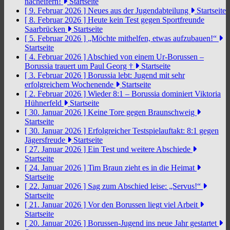
nacheifern!
Startseite
[ 9. Februar 2026 ]
Neues aus der Jugendabteilung
Startseite
[ 8. Februar 2026 ]
Heute kein Test gegen Sportfreunde
Saarbrücken
Startseite
[ 5. Februar 2026 ]
„Möchte mithelfen, etwas aufzubauen!“
Startseite
[ 4. Februar 2026 ]
Abschied von einem Ur-Borussen –
Borussia trauert um Paul Georg †
Startseite
[ 3. Februar 2026 ]
Borussia lebt: Jugend mit sehr
erfolgreichem Wochenende
Startseite
[ 2. Februar 2026 ]
Wieder 8:1 – Borussia dominiert Viktoria
Hühnerfeld
Startseite
[ 30. Januar 2026 ]
Keine Tore gegen Braunschweig
Startseite
[ 30. Januar 2026 ]
Erfolgreicher Testspielauftakt: 8:1 gegen
Jägersfreude
Startseite
[ 27. Januar 2026 ]
Ein Test und weitere Abschiede
Startseite
[ 24. Januar 2026 ]
Tim Braun zieht es in die Heimat
Startseite
[ 22. Januar 2026 ]
Sag zum Abschied leise: „Servus!“
Startseite
[ 21. Januar 2026 ]
Vor den Borussen liegt viel Arbeit
Startseite
[ 20. Januar 2026 ]
Borussen-Jugend ins neue Jahr gestartet