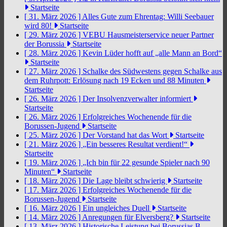
Startseite
[ 31. März 2026 ]
Alles Gute zum Ehrentag: Willi Seebauer
wird 80!
Startseite
[ 29. März 2026 ]
VEBU Hausmeisterservice neuer Partner
der Borussia
Startseite
[ 28. März 2026 ]
Kevin Lüder hofft auf „alle Mann an Bord“
Startseite
[ 27. März 2026 ]
Schalke des Südwestens gegen Schalke aus
dem Ruhrpott: Erlösung nach 19 Ecken und 88 Minuten
Startseite
[ 26. März 2026 ]
Der Insolvenzverwalter informiert
Startseite
[ 26. März 2026 ]
Erfolgreiches Wochenende für die
Borussen-Jugend
Startseite
[ 25. März 2026 ]
Der Vorstand hat das Wort
Startseite
[ 21. März 2026 ]
„Ein besseres Resultat verdient!“
Startseite
[ 19. März 2026 ]
„Ich bin für 22 gesunde Spieler nach 90
Minuten“
Startseite
[ 18. März 2026 ]
Die Lage bleibt schwierig
Startseite
[ 17. März 2026 ]
Erfolgreiches Wochenende für die
Borussen-Jugend
Startseite
[ 16. März 2026 ]
Ein ungleiches Duell
Startseite
[ 14. März 2026 ]
Anregungen für Elversberg?
Startseite
[ 13. März 2026 ]
Historische Leistung bei Borussias B-