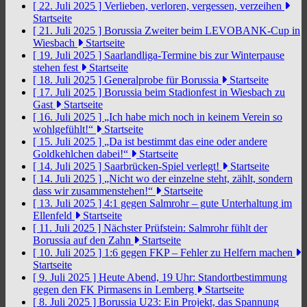
[ 22. Juli 2025 ]
Verlieben, verloren, vergessen, verzeihen
Startseite
[ 21. Juli 2025 ]
Borussia Zweiter beim LEVOBANK-Cup in
Wiesbach
Startseite
[ 19. Juli 2025 ]
Saarlandliga-Termine bis zur Winterpause
stehen fest
Startseite
[ 18. Juli 2025 ]
Generalprobe für Borussia
Startseite
[ 17. Juli 2025 ]
Borussia beim Stadionfest in Wiesbach zu
Gast
Startseite
[ 16. Juli 2025 ]
„Ich habe mich noch in keinem Verein so
wohlgefühlt!“
Startseite
[ 15. Juli 2025 ]
„Da ist bestimmt das eine oder andere
Goldkehlchen dabei!“
Startseite
[ 14. Juli 2025 ]
Saarbrücken-Spiel verlegt!
Startseite
[ 14. Juli 2025 ]
„Nicht wo der einzelne steht, zählt, sondern
dass wir zusammenstehen!“
Startseite
[ 13. Juli 2025 ]
4:1 gegen Salmrohr – gute Unterhaltung im
Ellenfeld
Startseite
[ 11. Juli 2025 ]
Nächster Prüfstein: Salmrohr fühlt der
Borussia auf den Zahn
Startseite
[ 10. Juli 2025 ]
1:6 gegen FKP – Fehler zu Helfern machen
Startseite
[ 9. Juli 2025 ]
Heute Abend, 19 Uhr: Standortbestimmung
gegen den FK Pirmasens in Lemberg
Startseite
[ 8. Juli 2025 ]
Borussia U23: Ein Projekt, das Spannung