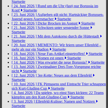
Startseite
[ 24. Juni 2026 ]
Rund um die Uhr (fast) nur Borussia im
Kopf
Startseite
[ 23. Juni 2026 ]
Aufgeben gilt nicht: Hartnäckige Borussen-
Jugend gegen Auersmacher
Startseite
[ 22. Juni 2026 ]
Dicke Brocken im August
Startseite
[ 21. Juni 2026 ]
Schwitzen unter sengender Sonne
Startseite
[ 21. Juni 2026 ]
Mit dem Autokorso durch die Hüttestadt
Startseite
[ 20. Juni 2026 ]
MEMENTO: Wir feiern unser Ellenfeld –
mehr als nur ein Stadion
Startseite
[ 18. Juni 2026 ]
Neue Fan-Artikel eingetroffen!
Startseite
[ 16. Juni 2026 ]
Nomen est omen
Startseite
[ 14. Juni 2026 ]
Was erwartet die neue Borussia?
Startseite
[ 13. Juni 2026 ]
Zweimaliger Drei-Tore-Vorsprung reichte
nicht
Startseite
[ 12. Juni 2026 ]
3er-Kette: Neues aus dem Ellenfeld
Startseite
[ 10. Juni 2026 ]
FK Pirmasens und Eintracht Trier schnappen
sich Kurt-Gluding-Cup
Startseite
[ 4. Juni 2026 ]
Da spielen, wo einst Stars kickten: 22 Teams
kämpfen um den Kurt-Gluding-Cup
Startseite
[ 3. Juni 2026 ]
Ellenfeld-Kulisse: Namen und Notizen
Startseite