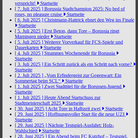
verspricht!
Startseite
[ 7. Juli 2025 ]
Borussia Stadtchampion 2025: No bed of
roses, no pleasure cruise
Startseite
[ 6. Juli 2025 ]
Christmann-Hattrick ebnet den Weg ins Finale
Startseite
[ 5. Juli 2025 ]
Erst Beton, dann Tore – Borussia ringt
Marpingen nieder
Startseite
[ 5. Juli 2025 ]
Weiterer Vorverkauf für FCS-Spiele und
Dauerkarten
Startseite
[ 4. Juli 2025 ]
Strammes Wochenende für Borussia
Startseite
[ 3. Juli 2025 ]
Ein Schritt zurück als ein Schritt nach vorne?
Startseite
[ 2. Juli 2025 ]
„Vom Erfindergeist zur Gegenwart: Ein
Sommertag beim SCL“
Startseite
[ 1. Juli 2025 ]
Zwei Stadttitel für die Borussen-Jugend
Startseite
[ 1. Juli 2025 ]
Heute Abend Startschuss zur
Stadtmeisterschaft 2025
Startseite
[ 30. Juni 2025 ]
Acht Tore in Halbzeit zwei
Startseite
[ 29. Juni 2025 ]
Hoffnungsvoller Start für die neue U23
Startseite
[ 29. Juni 2025 ]
Nächste Testspiel-Ausfahrt: Holz-
Wahlschied
Startseite
[ 28. Juni 2025 ]
Ein Abend beim FC Kutzhof – Testspiel,