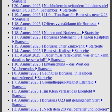
Startseite
[ 20. August 2025 ]
Nachholtermin gefunden: Jubiläumsspiel
gegen FCS am 4. September!
Startseite
[ 19. August 2025 ]
11:0 – Top-Start für Borussias neue U23
Startseite
[ 18. August 2025 ]
Offensivverstärkung für Borussia
Startseite
[ 18. August 2025 ]
Namen und Notizen …
Startseite
[ 17. August 2025 ]
Borussias Statement: 5:1 gegen Rastpfuhl
Startseite
[ 15. August 2025 ]
Borussia unter Zugzwang
Startseite
[ 14. August 2025 ]
Borussia-Kulisse
Startseite
[ 11. August 2025 ]
„Jeder muss reflektieren, was er tun kann,
damit es besser wird!“
Startseite
[ 10. August 2025 ]
Enttäuschung – das Wort des
Wochenendes
Startseite
[ 8. August 2025 ]
Gelingt es Borussia, in Hasborn
nachzulegen?
Startseite
[ 7. August 2025 ]
Groundhopper-Magnet Ellenfeld
Startseite
[ 5. August 2025 ]
Tim Klein verlässt das Ellenfeld
Startseite
[ 4. August 2025 ]
Borussias U23 mit gelungenem Start
Startseite
[ 3. August 2025 ]
„Nach dem 2:0 viel befreiter und lockerer“