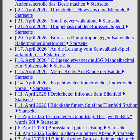
Außenseiterrolle das Beste machen
Startseite
[ 22. April 2026 ]
Dreierkette – News aus dem Ellenfeld
Startseite
[ 21. April 2026 ]
You´ll never walk alone
Startseite
[ 21. April 2026 ]
Doppelpass mit der Borussen-Jugend
Startseite
[ 20. April 2026 ]
Borussias Rumpftruppe gegen Ballweilers
Ballermänner überfordert
Startseite
[ 17. April 2026 ]
An die Leistung vom Schwalbach-Spiel
anknüpfen …
Startseite
[ 16. April 2026 ]
C-Jugend erwartet die JSG Mandelbachtal
zum Spitzenspiel
Startseite
[ 15. April 2026 ]
Vierer-Kette: Am Rande der Bande
Startseite
[ 14. April 2026 ]
Es geht weiter, immer weiter, immer weiter
voran!
Startseite
[ 11. April 2026 ]
Dreierkette: Infos aus dem Ellenfeld
Startseite
[ 11. April 2026 ]
Rückkehr für ein Spiel ins Ellenfeld-Stadion
Startseite
[ 7. April 2026 ]
Ein seltener Geburtstag: Der „weiße Blitz“
wurde 90!
Startseite
[ 6. April 2026 ]
Borussia mit guter Leistung
Startseite
[ 4. April 2026 ]
Alles in allem ein bitterer Abend
Startseite
[ 3. April 2026 ]
1:2 in Karlsruhe: Borussia belohnt sich nicht