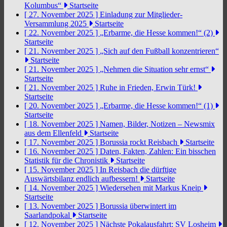
Kolumbus“
Startseite
[ 27. November 2025 ]
Einladung zur Mitglieder-
Versammlung 2025
Startseite
[ 22. November 2025 ]
„Erbarme, die Hesse kommen!“ (2)
Startseite
[ 21. November 2025 ]
„Sich auf den Fußball konzentrieren“
Startseite
[ 21. November 2025 ]
„Nehmen die Situation sehr ernst“
Startseite
[ 21. November 2025 ]
Ruhe in Frieden, Erwin Türk!
Startseite
[ 20. November 2025 ]
„Erbarme, die Hesse kommen!“ (1)
Startseite
[ 18. November 2025 ]
Namen, Bilder, Notizen – Newsmix
aus dem Ellenfeld
Startseite
[ 17. November 2025 ]
Borussia rockt Reisbach
Startseite
[ 16. November 2025 ]
Daten, Fakten, Zahlen: Ein bisschen
Statistik für die Chronistik
Startseite
[ 15. November 2025 ]
In Reisbach die dürftige
Auswärtsbilanz endlich aufbessern!
Startseite
[ 14. November 2025 ]
Wiedersehen mit Markus Kneip
Startseite
[ 13. November 2025 ]
Borussia überwintert im
Saarlandpokal
Startseite
[ 12. November 2025 ]
Nächste Pokalausfahrt: SV Losheim