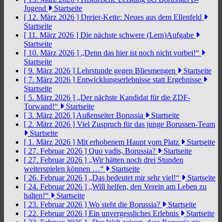
Jugend
Startseite
[ 12. März 2026 ]
Dreier-Kette: Neues aus dem Ellenfeld
Startseite
[ 11. März 2026 ]
Die nächste schwere (Lern)Aufgabe
Startseite
[ 10. März 2026 ]
„Denn das hier ist noch nicht vorbei!“
Startseite
[ 9. März 2026 ]
Lehrstunde gegen Bliesmengen
Startseite
[ 7. März 2026 ]
Entwicklungserlebnisse statt Ergebnisse
Startseite
[ 5. März 2026 ]
„Der nächste Kandidat für die ZDF-
Torwand!“
Startseite
[ 3. März 2026 ]
Außenseiter Borussia
Startseite
[ 2. März 2026 ]
Viel Zuspruch für das junge Borussen-Team
Startseite
[ 1. März 2026 ]
Mit erhobenem Haupt vom Platz
Startseite
[ 27. Februar 2026 ]
Quo vadis, Borussia?
Startseite
[ 27. Februar 2026 ]
„Wir hätten noch drei Stunden
weiterspielen können …“
Startseite
[ 26. Februar 2026 ]
„Das bedeutet mir sehr viel!“
Startseite
[ 24. Februar 2026 ]
„Will helfen, den Verein am Leben zu
halten!“
Startseite
[ 23. Februar 2026 ]
Wo steht die Borussia?
Startseite
[ 22. Februar 2026 ]
Ein unvergessliches Erlebnis
Startseite