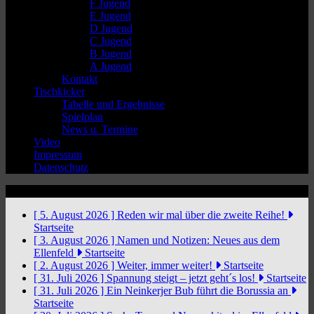
F Jugend
E Jugend
D Jugend
C Jugend
B Jugend
A Jugend
Kontakt
Tischkicker
Tabelle und Ergebnisse
Spielplan
News u. Termine
Video
Impressum
Datenschutz
News Ticker
[ 5. August 2026 ]
Reden wir mal über die zweite Reihe!
Startseite
[ 3. August 2026 ]
Namen und Notizen: Neues aus dem
Ellenfeld
Startseite
[ 2. August 2026 ]
Weiter, immer weiter!
Startseite
[ 31. Juli 2026 ]
Spannung steigt – jetzt geht´s los!
Startseite
[ 31. Juli 2026 ]
Ein Neinkerjer Bub führt die Borussia an
Startseite