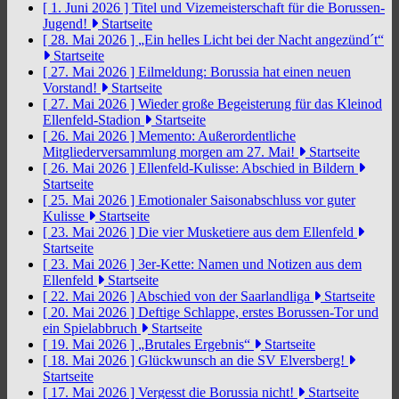
[ 1. Juni 2026 ]
Titel und Vizemeisterschaft für die Borussen-
Jugend!
Startseite
[ 28. Mai 2026 ]
„Ein helles Licht bei der Nacht angezünd´t“
Startseite
[ 27. Mai 2026 ]
Eilmeldung: Borussia hat einen neuen
Vorstand!
Startseite
[ 27. Mai 2026 ]
Wieder große Begeisterung für das Kleinod
Ellenfeld-Stadion
Startseite
[ 26. Mai 2026 ]
Memento: Außerordentliche
Mitgliederversammlung morgen am 27. Mai!
Startseite
[ 26. Mai 2026 ]
Ellenfeld-Kulisse: Abschied in Bildern
Startseite
[ 25. Mai 2026 ]
Emotionaler Saisonabschluss vor guter
Kulisse
Startseite
[ 23. Mai 2026 ]
Die vier Musketiere aus dem Ellenfeld
Startseite
[ 23. Mai 2026 ]
3er-Kette: Namen und Notizen aus dem
Ellenfeld
Startseite
[ 22. Mai 2026 ]
Abschied von der Saarlandliga
Startseite
[ 20. Mai 2026 ]
Deftige Schlappe, erstes Borussen-Tor und
ein Spielabbruch
Startseite
[ 19. Mai 2026 ]
„Brutales Ergebnis“
Startseite
[ 18. Mai 2026 ]
Glückwunsch an die SV Elversberg!
Startseite
[ 17. Mai 2026 ]
Vergesst die Borussia nicht!
Startseite