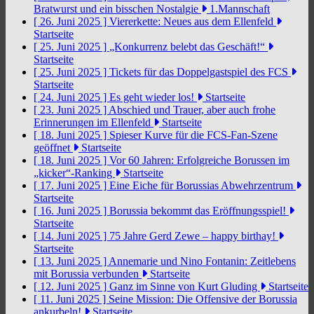
Bratwurst und ein bisschen Nostalgie
1.Mannschaft
[ 26. Juni 2025 ]
Viererkette: Neues aus dem Ellenfeld
Startseite
[ 25. Juni 2025 ]
„Konkurrenz belebt das Geschäft!“
Startseite
[ 25. Juni 2025 ]
Tickets für das Doppelgastspiel des FCS
Startseite
[ 24. Juni 2025 ]
Es geht wieder los!
Startseite
[ 23. Juni 2025 ]
Abschied und Trauer, aber auch frohe
Erinnerungen im Ellenfeld
Startseite
[ 18. Juni 2025 ]
Spieser Kurve für die FCS-Fan-Szene
geöffnet
Startseite
[ 18. Juni 2025 ]
Vor 60 Jahren: Erfolgreiche Borussen im
„kicker“-Ranking
Startseite
[ 17. Juni 2025 ]
Eine Eiche für Borussias Abwehrzentrum
Startseite
[ 16. Juni 2025 ]
Borussia bekommt das Eröffnungsspiel!
Startseite
[ 14. Juni 2025 ]
75 Jahre Gerd Zewe – happy birthay!
Startseite
[ 13. Juni 2025 ]
Annemarie und Nino Fontanin: Zeitlebens
mit Borussia verbunden
Startseite
[ 12. Juni 2025 ]
Ganz im Sinne von Kurt Gluding
Startseite
[ 11. Juni 2025 ]
Seine Mission: Die Offensive der Borussia
ankurbeln!
Startseite