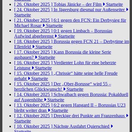
[ 26. Oktober 2025 ]
Tobias Jänicke – der Film
Startseite
[ 24. Oktober 2025 ]
In Jägersburg diesmal nur Außenseiter
Startseite
[ 21. Oktober 2025 ]
6:1 gegen den FCN: Ein Derbysieg für
Michael Rosar
Startseite
[ 19. Oktober 2025 ]
0:1 gegen Limbach – Borussias
Aufwind abgebremst
Startseite
[ 18. Oktober 2025 ]
Borussia gegen FCN 21 – Derbytime im
Ellenfeld
Startseite
[ 17. Oktober 2025 ]
Kann Borussia die kleine Serie
ausbauen?
Startseite
[ 16. Oktober 2025 ]
Verdienter Lohn für eine beherzte
Leistung
Startseite
[ 15. Oktober 2025 ]
„Chrissie“ hätte seine helle Freude
gehabt
Startseite
[ 15. Oktober 2025 ]
Der „Ober-Borusse“ wird 55 –
herzlichen Glückwunsch!
Startseite
[ 14. Oktober 2025 ]
Schwalbach gegen Borussia: Pokalduell
auf Augenhöhe
Startseite
[ 13. Oktober 2025 ]
6:2 gegen Hangard II – Borussias U23
bleibt weiter dran
Startseite
[ 12. Oktober 2025 ]
Dreckige drei Punkte am Franzenhaus
Startseite
[ 10. Oktober 2025 ]
Nächste Ausfahrt Quierschied
Startseite