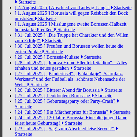
Startseite
[ 2. August 2025 ]
Abschied von Ludwig Lang †
Startseite
[ 1. August 2025 ]
Borussia will gegen Reisbach den Bock
umstoßen
Startseite
[ 1. August 2025 ]
Misslungene zweite Borussen-Halbzeit,
heimstarke Preußen
Startseite
[ 31. Juli 2025 ]
„Die Truppe hat Charakter und den Willen
zum Erfolg!“
Startseite
[ 30. Juli 2025 ]
Preußen und Borussen wollen heute die
ersten Punkte
Startseite
[ 29. Juli 2025 ]
Borussia-Kulisse
Startseite
[ 28. Juli 2025 ]
„Innova Home Ellenfeld-Stadion“ – Altes
erhalten und neues gestalten
Startseite
[ 27. Juli 2025 ]
„Kinderinsel“, „Kükenkoje“, Saarpfalz-
Werkstatt“ und der Fußball als „schönste Nebensache der
Welt“
Startseite
[ 26. Juli 2025 ]
Bitterer Abend für Borussia
Startseite
[ 25. Juli 2025 ]
Lepidoptera Borussiae
Startseite
[ 25. Juli 2025 ]
Geburtstagsparty oder Party-Crash?
Startseite
[ 24. Juli 2025 ]
Ein Märchenprinz für Borussia?
Startseite
[ 24. Juli 2025 ]
120 Jahre Borussia: Eine alte junge Dame
feiert heute Geburtstag!
Startseite
[ 23. Juli 2025 ]
„Sag´ zum Abschied leise Servus!“
Startseite