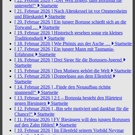
[ 22. Februar 2026 ]
„Der Welt zeigen, dass Borussia nie
untergeht!“
Startseite
[ 21. Februar 2026 ]
Nach Altenkessel ist vor Ommersheim
und Blieskastel
Startseite
[ 20. Februar 2026 ]
Ein junger Borusse schießt sich an die
Torwand …
Startseite
[ 19. Februar 2026 ]
Historisch gesehen sogar ein kleines
Traditionsduell
Startseite
[ 18. Februar 2026 ]
Wie Phönix aus der Asche …
Startseite
[ 17. Februar 2026 ]
Ein junger Mann mit Tasmania-
Erfahrung
Startseite
[ 16. Februar 2026 ]
Drei Siege für die Borussen-Jugend
Startseite
[ 15. Februar 2026 ]
Den Mutigen gehört die Welt
Startseite
[ 15. Februar 2026 ]
Doppelpass aus dem Ellenfeld
Startseite
[ 14. Februar 2026 ]
„Finde den Neuaufbau richtig
spannend!“
Startseite
[ 13. Februar 2026 ]
2:1 – Borussia besteht den Härtetest
gegen Biesingen
Startseite
[ 12. Februar 2026 ]
„Bin sehr motiviert und dankbar für die
Chance!“
Startseite
[ 11. Februar 2026 ]
FV Biesingen will den jungen Borussen
auf den Zahn fühlen!
Startseite
[ 10. Februar 2026 ]
Im Ellenfeld seinem Vorbild Neymar