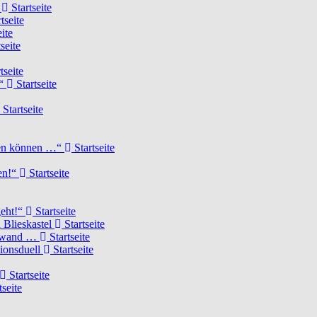
d
Startseite
tseite
ite
seite
tseite
!“
Startseite
Startseite
elen können …“
Startseite
ten!“
Startseite
geht!“
Startseite
 Blieskastel
Startseite
Torwand …
Startseite
tionsduell
Startseite
Startseite
tseite