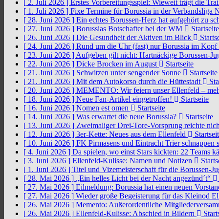
[ 2. Juli 2026 ]
Erstes Vorbereitungsspiel: Wieweit trägt die Tr
[ 1. Juli 2026 ]
Fixe Termine für Borussia in der Verbandsliga
[ 28. Juni 2026 ]
Ein echtes Borussen-Herz hat aufgehört zu s
[ 27. Juni 2026 ]
Borussias Botschafter bei der WM
Startseite
[ 26. Juni 2026 ]
Die Gesundheit der Aktiven im Blick
Startse
[ 24. Juni 2026 ]
Rund um die Uhr (fast) nur Borussia im Kopf
[ 23. Juni 2026 ]
Aufgeben gilt nicht: Hartnäckige Borussen-
[ 22. Juni 2026 ]
Dicke Brocken im August
Startseite
[ 21. Juni 2026 ]
Schwitzen unter sengender Sonne
Startseite
[ 21. Juni 2026 ]
Mit dem Autokorso durch die Hüttestadt
Sta
[ 20. Juni 2026 ]
MEMENTO: Wir feiern unser Ellenfeld – mehr
[ 18. Juni 2026 ]
Neue Fan-Artikel eingetroffen!
Startseite
[ 16. Juni 2026 ]
Nomen est omen
Startseite
[ 14. Juni 2026 ]
Was erwartet die neue Borussia?
Startseite
[ 13. Juni 2026 ]
Zweimaliger Drei-Tore-Vorsprung reichte nic
[ 12. Juni 2026 ]
3er-Kette: Neues aus dem Ellenfeld
Startsei
[ 10. Juni 2026 ]
FK Pirmasens und Eintracht Trier schnappen
[ 4. Juni 2026 ]
Da spielen, wo einst Stars kickten: 22 Teams
[ 3. Juni 2026 ]
Ellenfeld-Kulisse: Namen und Notizen
Starts
[ 1. Juni 2026 ]
Titel und Vizemeisterschaft für die Borussen-J
[ 28. Mai 2026 ]
„Ein helles Licht bei der Nacht angezünd´t“
[ 27. Mai 2026 ]
Eilmeldung: Borussia hat einen neuen Vorsta
[ 27. Mai 2026 ]
Wieder große Begeisterung für das Kleinod El
[ 26. Mai 2026 ]
Memento: Außerordentliche Mitgliederversa
[ 26. Mai 2026 ]
Ellenfeld-Kulisse: Abschied in Bildern
Start