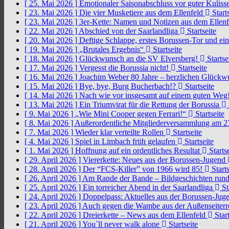
[ 25. Mai 2026 ]
Emotionaler Saisonabschluss vor guter Kuliss
[ 23. Mai 2026 ]
Die vier Musketiere aus dem Ellenfeld
Starts
[ 23. Mai 2026 ]
3er-Kette: Namen und Notizen aus dem Ellen
[ 22. Mai 2026 ]
Abschied von der Saarlandliga
Startseite
[ 20. Mai 2026 ]
Deftige Schlappe, erstes Borussen-Tor und ei
[ 19. Mai 2026 ]
„Brutales Ergebnis“
Startseite
[ 18. Mai 2026 ]
Glückwunsch an die SV Elversberg!
Startse
[ 17. Mai 2026 ]
Vergesst die Borussia nicht!
Startseite
[ 16. Mai 2026 ]
Joachim Weber 80 Jahre – herzlichen Glück
[ 15. Mai 2026 ]
Bye, bye, Burg Bucherbach!?
Startseite
[ 14. Mai 2026 ]
Nach wie vor insgesamt auf einem guten Weg
[ 13. Mai 2026 ]
Ein Triumvirat für die Rettung der Borussia
[ 9. Mai 2026 ]
„Wie Mini Cooper gegen Ferrari!“
Startseite
[ 8. Mai 2026 ]
Außerordentliche Mitgliederversammlung am 2
[ 7. Mai 2026 ]
Wieder klar verteilte Rollen
Startseite
[ 4. Mai 2026 ]
Spiel in Limbach früh gelaufen
Startseite
[ 1. Mai 2026 ]
Hoffnung auf ein ordentliches Resultat
Startse
[ 29. April 2026 ]
Viererkette: Neues aus der Borussen-Jugend
[ 28. April 2026 ]
Der “FCS-Killer” von 1966 wird 85!
Starts
[ 26. April 2026 ]
Am Rande der Bande – Bildgeschichten rund
[ 25. April 2026 ]
Ein torreicher Abend in der Saarlandliga
St
[ 24. April 2026 ]
Doppelpass: Aktuelles aus der Borussen-Ju
[ 23. April 2026 ]
Auch gegen die Wambe aus der Außenseiterr
[ 22. April 2026 ]
Dreierkette – News aus dem Ellenfeld
Start
[ 21. April 2026 ]
You´ll never walk alone
Startseite