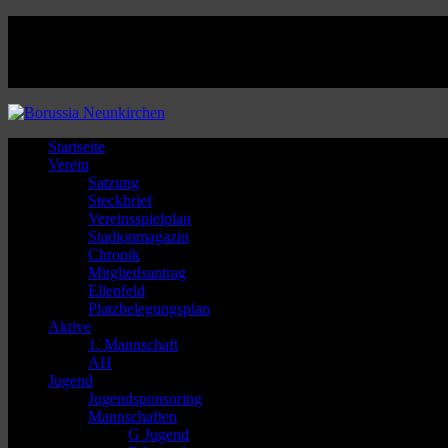
Facebook
Twitter
Instagram
Youtube
Startseite
Verein
Satzung
Steckbrief
Vereinsspielplan
Stadionmagazin
Chronik
Mitgliedsantrag
Ellenfeld
Platzbelegungsplan
Aktive
1. Mannschaft
AH
Jugend
Jugendsponsoring
Mannschaften
G Jugend