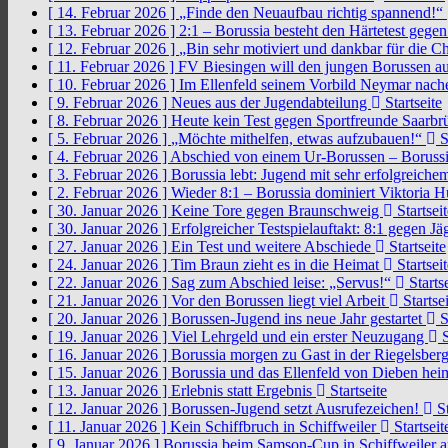
[ 14. Februar 2026 ]
„Finde den Neuaufbau richtig spannend!“
[ 13. Februar 2026 ]
2:1 – Borussia besteht den Härtetest gege
[ 12. Februar 2026 ]
„Bin sehr motiviert und dankbar für die 
[ 11. Februar 2026 ]
FV Biesingen will den jungen Borussen a
[ 10. Februar 2026 ]
Im Ellenfeld seinem Vorbild Neymar nach
[ 9. Februar 2026 ]
Neues aus der Jugendabteilung
Startseite
[ 8. Februar 2026 ]
Heute kein Test gegen Sportfreunde Saarb
[ 5. Februar 2026 ]
„Möchte mithelfen, etwas aufzubauen!“
S
[ 4. Februar 2026 ]
Abschied von einem Ur-Borussen – Borussi
[ 3. Februar 2026 ]
Borussia lebt: Jugend mit sehr erfolgreic
[ 2. Februar 2026 ]
Wieder 8:1 – Borussia dominiert Viktoria 
[ 30. Januar 2026 ]
Keine Tore gegen Braunschweig
Startseit
[ 30. Januar 2026 ]
Erfolgreicher Testspielauftakt: 8:1 gegen J
[ 27. Januar 2026 ]
Ein Test und weitere Abschiede
Startseite
[ 24. Januar 2026 ]
Tim Braun zieht es in die Heimat
Startseit
[ 22. Januar 2026 ]
Sag zum Abschied leise: „Servus!“
Startse
[ 21. Januar 2026 ]
Vor den Borussen liegt viel Arbeit
Startsei
[ 20. Januar 2026 ]
Borussen-Jugend ins neue Jahr gestartet
S
[ 19. Januar 2026 ]
Viel Lehrgeld und ein erster Neuzugang
S
[ 16. Januar 2026 ]
Borussia morgen zu Gast in der Riegelsber
[ 15. Januar 2026 ]
Borussia und das Ellenfeld von Dieben he
[ 13. Januar 2026 ]
Erlebnis statt Ergebnis
Startseite
[ 12. Januar 2026 ]
Borussen-Jugend setzt Ausrufezeichen!
St
[ 11. Januar 2026 ]
Kein Schiffbruch in Schiffweiler
Startseit
[ 9. Januar 2026 ]
Borussia beim Samson-Cup in Schiffweiler 