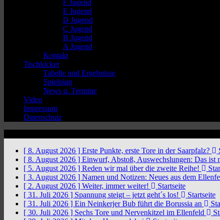
F Jugend
E Jugend
D Jugend
C Jugend
B Jugend
A Jugend
Kontakt
Tischkicker
Tabelle und Ergebnisse
Spielplan
News u. Termine
Video
Impressum
Datenschutz
News Ticker
[ 8. August 2026 ]
Erste Punkte, erste Tore in der Saarpfalz?
S
[ 8. August 2026 ]
Einwurf, Abstoß, Auswechslungen: Das ist 
[ 5. August 2026 ]
Reden wir mal über die zweite Reihe!
Star
[ 3. August 2026 ]
Namen und Notizen: Neues aus dem Ellenf
[ 2. August 2026 ]
Weiter, immer weiter!
Startseite
[ 31. Juli 2026 ]
Spannung steigt – jetzt geht´s los!
Startseite
[ 31. Juli 2026 ]
Ein Neinkerjer Bub führt die Borussia an
Sta
[ 30. Juli 2026 ]
Sechs Tore und Nervenkitzel im Ellenfeld
St