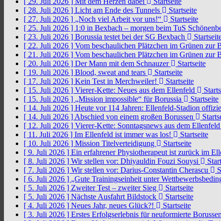
[ 29. Juli 2026 ]
Mit dem Herzen dabei
Startseite
[ 28. Juli 2026 ]
Licht am Ende des Tunnels
Startseite
[ 27. Juli 2026 ]
„Noch viel Arbeit vor uns!“
Startseite
[ 25. Juli 2026 ]
1:0 in Bexbach – morgen beim TuS Schönenb
[ 23. Juli 2026 ]
Borussia testet bei der SG Bexbach
Startseit
[ 22. Juli 2026 ]
Vom beschaulichen Plätzchen im Grünen zur 
[ 21. Juli 2026 ]
Vom beschaulichen Plätzchen im Grünen zur 
[ 20. Juli 2026 ]
Der Mann mit dem Schnauzer
Startseite
[ 19. Juli 2026 ]
Blood, sweat and tears
Startseite
[ 17. Juli 2026 ]
Kein Test in Merchweiler!
Startseite
[ 15. Juli 2026 ]
Vierer-Kette: Neues aus dem Ellenfeld
Starts
[ 15. Juli 2026 ]
„Mission impossible“ für Borussia
Startseite
[ 14. Juli 2026 ]
Heute vor 114 Jahren: Ellenfeld-Stadion offizi
[ 14. Juli 2026 ]
Abschied von einem großen Borussen
Starts
[ 12. Juli 2026 ]
Vierer-Kette: Sonntagsnews aus dem Ellenfel
[ 11. Juli 2026 ]
Im Ellenfeld ist immer was los!
Startseite
[ 10. Juli 2026 ]
Mission Titelverteidigung
Startseite
[ 9. Juli 2026 ]
Ein erfahrener Physiotherapeut ist zurück im El
[ 8. Juli 2026 ]
Wir stellen vor: Dhiyauldin Fouzi Souysi
Start
[ 7. Juli 2026 ]
Wir stellen vor: Darius-Constantin Cherascu
S
[ 6. Juli 2026 ]
„Gute Trainingseinheit unter Wettbewerbsbedi
[ 5. Juli 2026 ]
Zweiter Test – zweiter Sieg
Startseite
[ 5. Juli 2026 ]
Nächste Ausfahrt Bildstock
Startseite
[ 4. Juli 2026 ]
Neues Jahr, neues Glück?!
Startseite
[ 3. Juli 2026 ]
Erstes Erfolgserlebnis für neuformierte Borusse