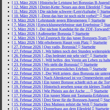
[ 13. März 2026 ]
Historische Leistung bei Borussias B-Jugen
[ 12. März 2026 ]
Dreier-Kette: Neues aus dem Ellenfeld
Star
[ 11. März 2026 ]
Die nächste schwere (Lern)Aufgabe
Startse
[ 10. März 2026 ]
„Denn das hier ist noch nicht vorbei!“
Start
[ 9. März 2026 ]
Lehrstunde gegen Bliesmengen
Startseite
[ 7. März 2026 ]
Entwicklungserlebnisse statt Ergebnisse
Star
[ 5. März 2026 ]
„Der nächste Kandidat für die ZDF-Torwand
[ 3. März 2026 ]
Außenseiter Borussia
Startseite
[ 2. März 2026 ]
Viel Zuspruch für das junge Borussen-Team
[ 1. März 2026 ]
Mit erhobenem Haupt vom Platz
Startseite
[ 27. Februar 2026 ]
Quo vadis, Borussia?
Startseite
[ 27. Februar 2026 ]
„Wir hätten noch drei Stunden weiterspi
[ 26. Februar 2026 ]
„Das bedeutet mir sehr viel!“
Startseite
[ 24. Februar 2026 ]
„Will helfen, den Verein am Leben zu hal
[ 23. Februar 2026 ]
Wo steht die Borussia?
Startseite
[ 22. Februar 2026 ]
Ein unvergessliches Erlebnis
Startseite
[ 22. Februar 2026 ]
„Der Welt zeigen, dass Borussia nie unter
[ 21. Februar 2026 ]
Nach Altenkessel ist vor Ommersheim und
[ 20. Februar 2026 ]
Ein junger Borusse schießt sich an die 
[ 19. Februar 2026 ]
Historisch gesehen sogar ein kleines Tradi
[ 18. Februar 2026 ]
Wie Phönix aus der Asche …
Startseite
[ 17. Februar 2026 ]
Ein junger Mann mit Tasmania-Erfahrung
[ 16. Februar 2026 ]
Drei Siege für die Borussen-Jugend
Star
[ 15. Februar 2026 ]
Den Mutigen gehört die Welt
Startseite
[ 15. Februar 2026 ]
Doppelpass aus dem Ellenfeld
Startseite