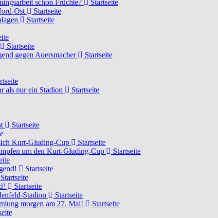
ainingsarbeit schon Früchte?
Startseite
 Nord-Ost
Startseite
chlagen
Startseite
ite
Startseite
Jugend gegen Auersmacher
Startseite
rtseite
 als nur ein Stadion
Startseite
ht
Startseite
te
 sich Kurt-Gluding-Cup
Startseite
 kämpfen um den Kurt-Gluding-Cup
Startseite
eite
ugend!
Startseite
Startseite
nd!
Startseite
lenfeld-Stadion
Startseite
mmlung morgen am 27. Mai!
Startseite
seite