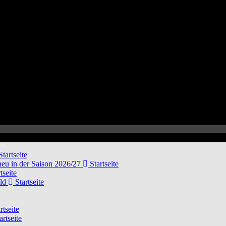
tartseite
neu in der Saison 2026/27
Startseite
tseite
eld
Startseite
rtseite
artseite