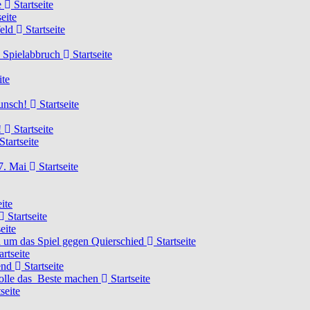
e
Startseite
eite
feld
Startseite
n Spielabbruch
Startseite
ite
wunsch!
Startseite
!
Startseite
Startseite
7. Mai
Startseite
ite
Startseite
eite
 um das Spiel gegen Quierschied
Startseite
artseite
gend
Startseite
olle das Beste machen
Startseite
seite