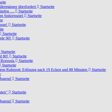
eite
llermänner überfordert
Startseite
knüpfen …
Startseite
um Spitzenspiel
Startseite
te
voran!
Startseite
ite
Startseite
urde 90!
Startseite
Startseite
rd 80!
Startseite
 Borussia
Startseite
Startseite
dem Ruhrpott: Erlösung nach 19 Ecken und 88 Minuten
Startseite
e
-Jugend
Startseite
nuten“
Startseite
-Jugend
Startseite