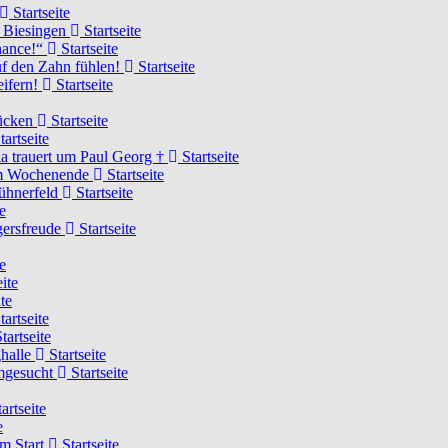
Startseite
n Biesingen
Startseite
Chance!“
Startseite
uf den Zahn fühlen!
Startseite
eifern!
Startseite
rücken
Startseite
tartseite
a trauert um Paul Georg †
Startseite
hem Wochenende
Startseite
Hühnerfeld
Startseite
e
ägersfreude
Startseite
e
ite
te
tartseite
tartseite
ghalle
Startseite
imgesucht
Startseite
artseite
e
am Start
Startseite