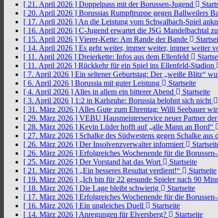
[ 21. April 2026 ]
Doppelpass mit der Borussen-Jugend
Starts
[ 20. April 2026 ]
Borussias Rumpftruppe gegen Ballweilers Ba
[ 17. April 2026 ]
An die Leistung vom Schwalbach-Spiel an
[ 16. April 2026 ]
C-Jugend erwartet die JSG Mandelbachtal z
[ 15. April 2026 ]
Vierer-Kette: Am Rande der Bande
Startsei
[ 14. April 2026 ]
Es geht weiter, immer weiter, immer weiter 
[ 11. April 2026 ]
Dreierkette: Infos aus dem Ellenfeld
Startse
[ 11. April 2026 ]
Rückkehr für ein Spiel ins Ellenfeld-Stadion
[ 7. April 2026 ]
Ein seltener Geburtstag: Der „weiße Blitz“ w
[ 6. April 2026 ]
Borussia mit guter Leistung
Startseite
[ 4. April 2026 ]
Alles in allem ein bitterer Abend
Startseite
[ 3. April 2026 ]
1:2 in Karlsruhe: Borussia belohnt sich nicht
[ 31. März 2026 ]
Alles Gute zum Ehrentag: Willi Seebauer wi
[ 29. März 2026 ]
VEBU Hausmeisterservice neuer Partner der
[ 28. März 2026 ]
Kevin Lüder hofft auf „alle Mann an Bord“
[ 27. März 2026 ]
Schalke des Südwestens gegen Schalke aus 
[ 26. März 2026 ]
Der Insolvenzverwalter informiert
Startseit
[ 26. März 2026 ]
Erfolgreiches Wochenende für die Borussen
[ 25. März 2026 ]
Der Vorstand hat das Wort
Startseite
[ 21. März 2026 ]
„Ein besseres Resultat verdient!“
Startseite
[ 19. März 2026 ]
„Ich bin für 22 gesunde Spieler nach 90 Mi
[ 18. März 2026 ]
Die Lage bleibt schwierig
Startseite
[ 17. März 2026 ]
Erfolgreiches Wochenende für die Borussen
[ 16. März 2026 ]
Ein ungleiches Duell
Startseite
[ 14. März 2026 ]
Anregungen für Elversberg?
Startseite