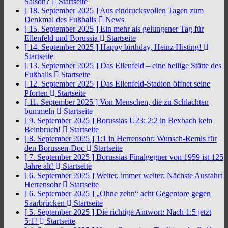
Saison?
Startseite
[ 18. September 2025 ]
Aus eindrucksvollen Tagen zum
Denkmal des Fußballs
News
[ 15. September 2025 ]
Ein mehr als gelungener Tag für
Ellenfeld und Borussia
Startseite
[ 14. September 2025 ]
Happy birthday, Heinz Histing!
Startseite
[ 13. September 2025 ]
Das Ellenfeld – eine heilige Stätte des
Fußballs
Startseite
[ 12. September 2025 ]
Das Ellenfeld-Stadion öffnet seine
Pforten
Startseite
[ 11. September 2025 ]
Von Menschen, die zu Schlachten
bummeln
Startseite
[ 9. September 2025 ]
Borussias U23: 2:2 in Bexbach kein
Beinbruch!
Startseite
[ 8. September 2025 ]
1:1 in Herrensohr: Wunsch-Remis für
den Borussen-Doc
Startseite
[ 7. September 2025 ]
Borussias Finalgegner von 1959 ist 125
Jahre alt!
Startseite
[ 6. September 2025 ]
Weiter, immer weiter: Nächste Ausfahrt
Herrensohr
Startseite
[ 6. September 2025 ]
„Ohne zehn“ acht Gegentore gegen
Saarbrücken
Startseite
[ 5. September 2025 ]
Die richtige Antwort: Nach 1:5 jetzt
5:1!
Startseite