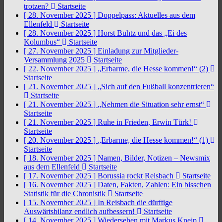
trotzen?
Startseite
[ 28. November 2025 ]
Doppelpass: Aktuelles aus dem
Ellenfeld
Startseite
[ 28. November 2025 ]
Horst Buhtz und das „Ei des
Kolumbus“
Startseite
[ 27. November 2025 ]
Einladung zur Mitglieder-
Versammlung 2025
Startseite
[ 22. November 2025 ]
„Erbarme, die Hesse kommen!“ (2)
Startseite
[ 21. November 2025 ]
„Sich auf den Fußball konzentrieren“
Startseite
[ 21. November 2025 ]
„Nehmen die Situation sehr ernst“
Startseite
[ 21. November 2025 ]
Ruhe in Frieden, Erwin Türk!
Startseite
[ 20. November 2025 ]
„Erbarme, die Hesse kommen!“ (1)
Startseite
[ 18. November 2025 ]
Namen, Bilder, Notizen – Newsmix
aus dem Ellenfeld
Startseite
[ 17. November 2025 ]
Borussia rockt Reisbach
Startseite
[ 16. November 2025 ]
Daten, Fakten, Zahlen: Ein bisschen
Statistik für die Chronistik
Startseite
[ 15. November 2025 ]
In Reisbach die dürftige
Auswärtsbilanz endlich aufbessern!
Startseite
[ 14. November 2025 ]
Wiedersehen mit Markus Kneip