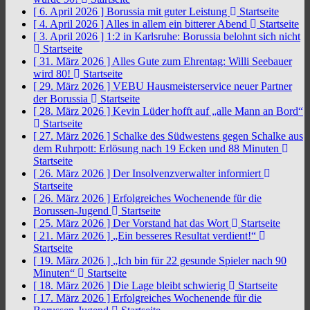
[ 6. April 2026 ]
Borussia mit guter Leistung
Startseite
[ 4. April 2026 ]
Alles in allem ein bitterer Abend
Startseite
[ 3. April 2026 ]
1:2 in Karlsruhe: Borussia belohnt sich nicht
Startseite
[ 31. März 2026 ]
Alles Gute zum Ehrentag: Willi Seebauer
wird 80!
Startseite
[ 29. März 2026 ]
VEBU Hausmeisterservice neuer Partner
der Borussia
Startseite
[ 28. März 2026 ]
Kevin Lüder hofft auf „alle Mann an Bord“
Startseite
[ 27. März 2026 ]
Schalke des Südwestens gegen Schalke aus
dem Ruhrpott: Erlösung nach 19 Ecken und 88 Minuten
Startseite
[ 26. März 2026 ]
Der Insolvenzverwalter informiert
Startseite
[ 26. März 2026 ]
Erfolgreiches Wochenende für die
Borussen-Jugend
Startseite
[ 25. März 2026 ]
Der Vorstand hat das Wort
Startseite
[ 21. März 2026 ]
„Ein besseres Resultat verdient!“
Startseite
[ 19. März 2026 ]
„Ich bin für 22 gesunde Spieler nach 90
Minuten“
Startseite
[ 18. März 2026 ]
Die Lage bleibt schwierig
Startseite
[ 17. März 2026 ]
Erfolgreiches Wochenende für die