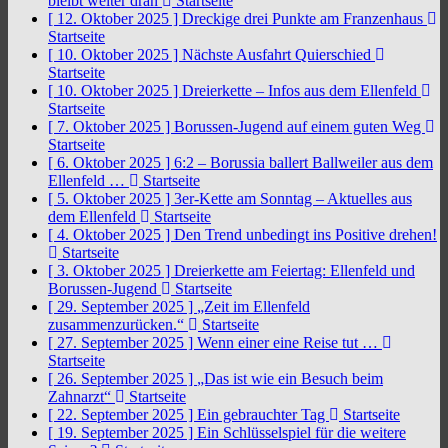
bleibt weiter dran
Startseite
[ 12. Oktober 2025 ]
Dreckige drei Punkte am Franzenhaus
Startseite
[ 10. Oktober 2025 ]
Nächste Ausfahrt Quierschied
Startseite
[ 10. Oktober 2025 ]
Dreierkette – Infos aus dem Ellenfeld
Startseite
[ 7. Oktober 2025 ]
Borussen-Jugend auf einem guten Weg
Startseite
[ 6. Oktober 2025 ]
6:2 – Borussia ballert Ballweiler aus dem
Ellenfeld …
Startseite
[ 5. Oktober 2025 ]
3er-Kette am Sonntag – Aktuelles aus
dem Ellenfeld
Startseite
[ 4. Oktober 2025 ]
Den Trend unbedingt ins Positive drehen!
Startseite
[ 3. Oktober 2025 ]
Dreierkette am Feiertag: Ellenfeld und
Borussen-Jugend
Startseite
[ 29. September 2025 ]
„Zeit im Ellenfeld
zusammenzurücken.“
Startseite
[ 27. September 2025 ]
Wenn einer eine Reise tut …
Startseite
[ 26. September 2025 ]
„Das ist wie ein Besuch beim
Zahnarzt“
Startseite
[ 22. September 2025 ]
Ein gebrauchter Tag
Startseite
[ 19. September 2025 ]
Ein Schlüsselspiel für die weitere