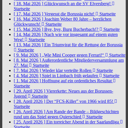
[ 18. Mai 2026 ]
Glückwunsch an die SV Elversberg!
Startseite
[ 17. Mai 2026 ]
Vergesst die Borussia nicht!
Startseite
[ 16. Mai 2026 ]
Joachim Weber 80 Jahre – herzlichen
Glückwunsch!
Startseite
[ 15. Mai 2026 ]
Bye, bye, Burg Bucherbach!?
Startseite
[ 14. Mai 2026 ]
Nach wie vor insgesamt auf einem guten
Weg!
Startseite
[ 13. Mai 2026 ]
Ein Triumvirat für die Rettung der Borussia
Startseite
[ 9. Mai 2026 ]
„Wie Mini Cooper gegen Ferrari!“
Startseite
[ 8. Mai 2026 ]
Außerordentliche Mitgliederversammlung am
27. Mai
Startseite
[ 7. Mai 2026 ]
Wieder klar verteilte Rollen
Startseite
[ 4. Mai 2026 ]
Spiel in Limbach früh gelaufen
Startseite
[ 1. Mai 2026 ]
Hoffnung auf ein ordentliches Resultat
Startseite
[ 29. April 2026 ]
Viererkette: Neues aus der Borussen-
Jugend
Startseite
[ 28. April 2026 ]
Der “FCS-Killer” von 1966 wird 85!
Startseite
[ 26. April 2026 ]
Am Rande der Bande – Bildgeschichten
rund um das Spiel gegen Quierschied
Startseite
[ 25. April 2026 ]
Ein torreicher Abend in der Saarlandliga
Startseite