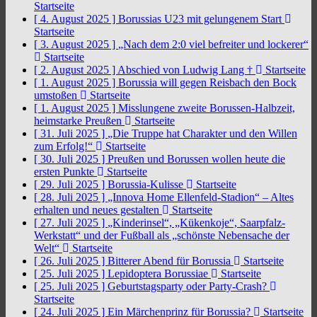
Startseite
[ 4. August 2025 ]
Borussias U23 mit gelungenem Start
Startseite
[ 3. August 2025 ]
„Nach dem 2:0 viel befreiter und lockerer“
Startseite
[ 2. August 2025 ]
Abschied von Ludwig Lang †
Startseite
[ 1. August 2025 ]
Borussia will gegen Reisbach den Bock
umstoßen
Startseite
[ 1. August 2025 ]
Misslungene zweite Borussen-Halbzeit,
heimstarke Preußen
Startseite
[ 31. Juli 2025 ]
„Die Truppe hat Charakter und den Willen
zum Erfolg!“
Startseite
[ 30. Juli 2025 ]
Preußen und Borussen wollen heute die
ersten Punkte
Startseite
[ 29. Juli 2025 ]
Borussia-Kulisse
Startseite
[ 28. Juli 2025 ]
„Innova Home Ellenfeld-Stadion“ – Altes
erhalten und neues gestalten
Startseite
[ 27. Juli 2025 ]
„Kinderinsel“, „Kükenkoje“, Saarpfalz-
Werkstatt“ und der Fußball als „schönste Nebensache der
Welt“
Startseite
[ 26. Juli 2025 ]
Bitterer Abend für Borussia
Startseite
[ 25. Juli 2025 ]
Lepidoptera Borussiae
Startseite
[ 25. Juli 2025 ]
Geburtstagsparty oder Party-Crash?
Startseite
[ 24. Juli 2025 ]
Ein Märchenprinz für Borussia?
Startseite