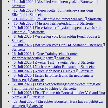
[ 14. Juli 2026 ]
Abschied von einem großen Borussen
Startseite
[ 12. Juli 2026 ]
Vierer-Kette: Sonntagsnews aus dem
Ellenfeld
Startseite
[ 11. Juli 2026 ]
Im Ellenfeld ist immer was los!
Startseite
[ 10. Juli 2026 ]
Mission Titelverteidigung
Startseite
[ 9. Juli 2026 ]
Ein erfahrener Physiotherapeut ist zurück im
Ellenfeld!
Startseite
[ 8. Juli 2026 ]
Wir stellen vor: Dhiyauldin Fouzi Souysi
Startseite
[ 7. Juli 2026 ]
Wir stellen vor: Darius-Constantin Cherascu
Startseite
[ 6. Juli 2026 ]
„Gute Trainingseinheit unter
Wettbewerbsbedingungen“
Startseite
[ 5. Juli 2026 ]
Zweiter Test – zweiter Sieg
Startseite
[ 5. Juli 2026 ]
Nächste Ausfahrt Bildstock
Startseite
[ 4. Juli 2026 ]
Neues Jahr, neues Glück?!
Startseite
[ 3. Juli 2026 ]
Erstes Erfolgserlebnis für neuformierte
Borussen
Startseite
[ 2. Juli 2026 ]
Erstes Vorbereitungsspiel: Wieweit trägt die
Trainingsarbeit schon Früchte?
Startseite
[ 1. Juli 2026 ]
Fixe Termine für Borussia in der Verbandsliga
Nord-Ost
Startseite
[ 28. Juni 2026 ]
Ein echtes Borussen-Herz hat aufgehört zu
schlagen
Startseite