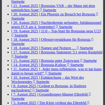
Startseite
[ 21. August 2025 ]
Borussias VAR – der Mann mit dem
untrüglichen Auge
Startseite
[ 20. August 2025 ]
Ein Phoenix zu Besuch bei Borussia
Startseite
[ 20. August 2025 ]
Nachholtermin gefunden: Jubiläumsspiel
gegen FCS am 4. September!
Startseite
[ 19. August 2025 ]
11:0 – Top-Start für Borussias neue U23
Startseite
[ 18. August 2025 ]
Offensivverstärkung für Borussia
Startseite
[ 18. August 2025 ]
Namen und Notizen …
Startseite
[ 17. August 2025 ]
Borussias Statement: 5:1 gegen Rastpfuhl
Startseite
[ 15. August 2025 ]
Borussia unter Zugzwang
Startseite
[ 14. August 2025 ]
Borussia-Kulisse
Startseite
[ 11. August 2025 ]
„Jeder muss reflektieren, was er tun kann,
damit es besser wird!“
Startseite
[ 10. August 2025 ]
Enttäuschung – das Wort des
Wochenendes
Startseite
[ 8. August 2025 ]
Gelingt es Borussia, in Hasborn
nachzulegen?
Startseite
[ 7. August 2025 ]
Groundhopper-Magnet Ellenfeld
Startseite
[ 5. August 2025 ]
Tim Klein verlässt das Ellenfeld