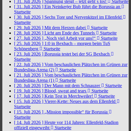
[ 31. Juli 2026 ]
Spannung steigt – jetzt geht´s los!
Startseite
[ 31. Juli 2026 ]
Ein Neinkerjer Bub führt die Borussia an
Startseite
[ 30. Juli 2026 ]
Sechs Tore und Nervenkitzel im Ellenfeld
Startseite
[ 29. Juli 2026 ]
Mit dem Herzen dabei
Startseite
[ 28. Juli 2026 ]
Licht am Ende des Tunnels
Startseite
[ 27. Juli 2026 ]
„Noch viel Arbeit vor uns!“
Startseite
[ 25. Juli 2026 ]
1:0 in Bexbach – morgen beim TuS
Schönenberg
Startseite
[ 23. Juli 2026 ]
Borussia testet bei der SG Bexbach
Startseite
[ 22. Juli 2026 ]
Vom beschaulichen Plätzchen im Grünen zur
Bundesliga-Arena (2)
Startseite
[ 21. Juli 2026 ]
Vom beschaulichen Plätzchen im Grünen zur
Bundesliga-Arena (1)
Startseite
[ 20. Juli 2026 ]
Der Mann mit dem Schnauzer
Startseite
[ 19. Juli 2026 ]
Blood, sweat and tears
Startseite
[ 17. Juli 2026 ]
Kein Test in Merchweiler!
Startseite
[ 15. Juli 2026 ]
Vierer-Kette: Neues aus dem Ellenfeld
Startseite
[ 15. Juli 2026 ]
„Mission impossible“ für Borussia
Startseite
[ 14. Juli 2026 ]
Heute vor 114 Jahren: Ellenfeld-Stadion
offiziell eingeweiht
Startseite