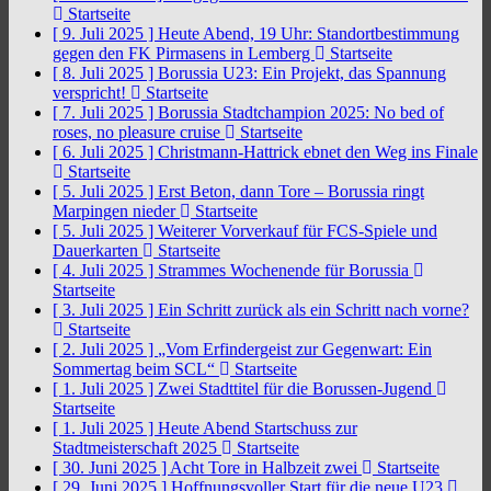
Startseite
[ 9. Juli 2025 ]
Heute Abend, 19 Uhr: Standortbestimmung
gegen den FK Pirmasens in Lemberg
Startseite
[ 8. Juli 2025 ]
Borussia U23: Ein Projekt, das Spannung
verspricht!
Startseite
[ 7. Juli 2025 ]
Borussia Stadtchampion 2025: No bed of
roses, no pleasure cruise
Startseite
[ 6. Juli 2025 ]
Christmann-Hattrick ebnet den Weg ins Finale
Startseite
[ 5. Juli 2025 ]
Erst Beton, dann Tore – Borussia ringt
Marpingen nieder
Startseite
[ 5. Juli 2025 ]
Weiterer Vorverkauf für FCS-Spiele und
Dauerkarten
Startseite
[ 4. Juli 2025 ]
Strammes Wochenende für Borussia
Startseite
[ 3. Juli 2025 ]
Ein Schritt zurück als ein Schritt nach vorne?
Startseite
[ 2. Juli 2025 ]
„Vom Erfindergeist zur Gegenwart: Ein
Sommertag beim SCL“
Startseite
[ 1. Juli 2025 ]
Zwei Stadttitel für die Borussen-Jugend
Startseite
[ 1. Juli 2025 ]
Heute Abend Startschuss zur
Stadtmeisterschaft 2025
Startseite
[ 30. Juni 2025 ]
Acht Tore in Halbzeit zwei
Startseite
[ 29. Juni 2025 ]
Hoffnungsvoller Start für die neue U23