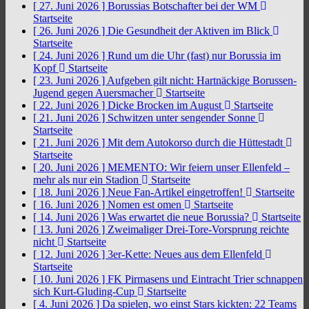
[ 27. Juni 2026 ]
Borussias Botschafter bei der WM
Startseite
[ 26. Juni 2026 ]
Die Gesundheit der Aktiven im Blick
Startseite
[ 24. Juni 2026 ]
Rund um die Uhr (fast) nur Borussia im
Kopf
Startseite
[ 23. Juni 2026 ]
Aufgeben gilt nicht: Hartnäckige Borussen-
Jugend gegen Auersmacher
Startseite
[ 22. Juni 2026 ]
Dicke Brocken im August
Startseite
[ 21. Juni 2026 ]
Schwitzen unter sengender Sonne
Startseite
[ 21. Juni 2026 ]
Mit dem Autokorso durch die Hüttestadt
Startseite
[ 20. Juni 2026 ]
MEMENTO: Wir feiern unser Ellenfeld –
mehr als nur ein Stadion
Startseite
[ 18. Juni 2026 ]
Neue Fan-Artikel eingetroffen!
Startseite
[ 16. Juni 2026 ]
Nomen est omen
Startseite
[ 14. Juni 2026 ]
Was erwartet die neue Borussia?
Startseite
[ 13. Juni 2026 ]
Zweimaliger Drei-Tore-Vorsprung reichte
nicht
Startseite
[ 12. Juni 2026 ]
3er-Kette: Neues aus dem Ellenfeld
Startseite
[ 10. Juni 2026 ]
FK Pirmasens und Eintracht Trier schnappen
sich Kurt-Gluding-Cup
Startseite
[ 4. Juni 2026 ]
Da spielen, wo einst Stars kickten: 22 Teams