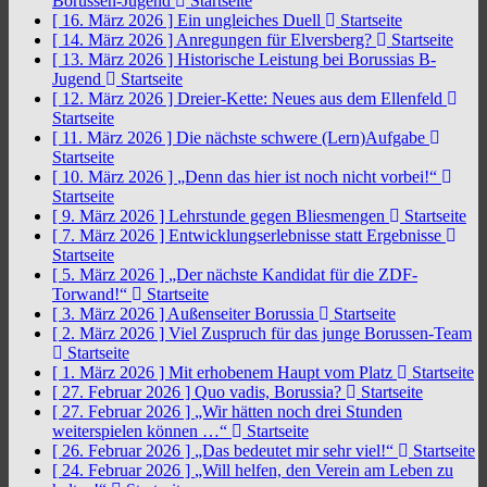
Borussen-Jugend
Startseite
[ 16. März 2026 ]
Ein ungleiches Duell
Startseite
[ 14. März 2026 ]
Anregungen für Elversberg?
Startseite
[ 13. März 2026 ]
Historische Leistung bei Borussias B-
Jugend
Startseite
[ 12. März 2026 ]
Dreier-Kette: Neues aus dem Ellenfeld
Startseite
[ 11. März 2026 ]
Die nächste schwere (Lern)Aufgabe
Startseite
[ 10. März 2026 ]
„Denn das hier ist noch nicht vorbei!“
Startseite
[ 9. März 2026 ]
Lehrstunde gegen Bliesmengen
Startseite
[ 7. März 2026 ]
Entwicklungserlebnisse statt Ergebnisse
Startseite
[ 5. März 2026 ]
„Der nächste Kandidat für die ZDF-
Torwand!“
Startseite
[ 3. März 2026 ]
Außenseiter Borussia
Startseite
[ 2. März 2026 ]
Viel Zuspruch für das junge Borussen-Team
Startseite
[ 1. März 2026 ]
Mit erhobenem Haupt vom Platz
Startseite
[ 27. Februar 2026 ]
Quo vadis, Borussia?
Startseite
[ 27. Februar 2026 ]
„Wir hätten noch drei Stunden
weiterspielen können …“
Startseite
[ 26. Februar 2026 ]
„Das bedeutet mir sehr viel!“
Startseite
[ 24. Februar 2026 ]
„Will helfen, den Verein am Leben zu