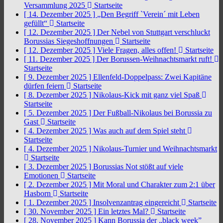
Versammlung 2025
Startseite
[ 14. Dezember 2025 ]
„Den Begriff `Verein´ mit Leben
gefüllt“
Startseite
[ 12. Dezember 2025 ]
Der Nebel von Stuttgart verschluckt
Borussias Siegeshoffnungen
Startseite
[ 12. Dezember 2025 ]
Viele Fragen, alles offen!
Startseite
[ 11. Dezember 2025 ]
Der Borussen-Weihnachtsmarkt ruft!
Startseite
[ 9. Dezember 2025 ]
Ellenfeld-Doppelpass: Zwei Kapitäne
dürfen feiern
Startseite
[ 8. Dezember 2025 ]
Nikolaus-Kick mit ganz viel Spaß
Startseite
[ 5. Dezember 2025 ]
Der Fußball-Nikolaus bei Borussia zu
Gast
Startseite
[ 4. Dezember 2025 ]
Was auch auf dem Spiel steht
Startseite
[ 4. Dezember 2025 ]
Nikolaus-Turnier und Weihnachtsmarkt
Startseite
[ 3. Dezember 2025 ]
Borussias Not stößt auf viele
Emotionen
Startseite
[ 2. Dezember 2025 ]
Mit Moral und Charakter zum 2:1 über
Hasborn
Startseite
[ 1. Dezember 2025 ]
Insolvenzantrag eingereicht
Startseite
[ 30. November 2025 ]
Ein letztes Mal?
Startseite
[ 28. November 2025 ]
Kann Borussia der „black week”