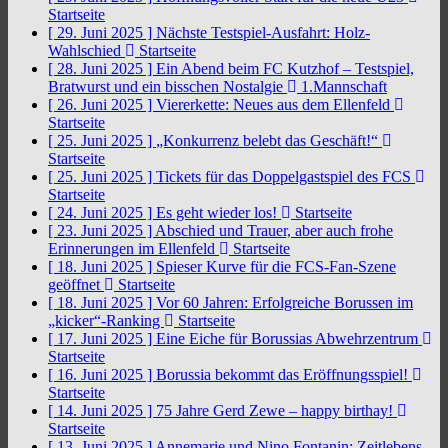
Startseite
[ 29. Juni 2025 ]
Nächste Testspiel-Ausfahrt: Holz-
Wahlschied
Startseite
[ 28. Juni 2025 ]
Ein Abend beim FC Kutzhof – Testspiel,
Bratwurst und ein bisschen Nostalgie
1.Mannschaft
[ 26. Juni 2025 ]
Viererkette: Neues aus dem Ellenfeld
Startseite
[ 25. Juni 2025 ]
„Konkurrenz belebt das Geschäft!“
Startseite
[ 25. Juni 2025 ]
Tickets für das Doppelgastspiel des FCS
Startseite
[ 24. Juni 2025 ]
Es geht wieder los!
Startseite
[ 23. Juni 2025 ]
Abschied und Trauer, aber auch frohe
Erinnerungen im Ellenfeld
Startseite
[ 18. Juni 2025 ]
Spieser Kurve für die FCS-Fan-Szene
geöffnet
Startseite
[ 18. Juni 2025 ]
Vor 60 Jahren: Erfolgreiche Borussen im
„kicker“-Ranking
Startseite
[ 17. Juni 2025 ]
Eine Eiche für Borussias Abwehrzentrum
Startseite
[ 16. Juni 2025 ]
Borussia bekommt das Eröffnungsspiel!
Startseite
[ 14. Juni 2025 ]
75 Jahre Gerd Zewe – happy birthay!
Startseite
[ 13. Juni 2025 ]
Annemarie und Nino Fontanin: Zeitlebens