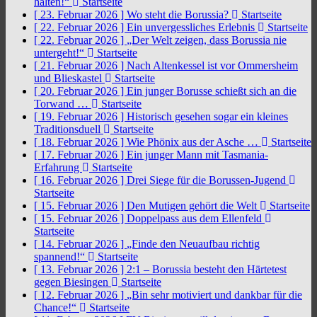
halten!“
Startseite
[ 23. Februar 2026 ]
Wo steht die Borussia?
Startseite
[ 22. Februar 2026 ]
Ein unvergessliches Erlebnis
Startseite
[ 22. Februar 2026 ]
„Der Welt zeigen, dass Borussia nie
untergeht!“
Startseite
[ 21. Februar 2026 ]
Nach Altenkessel ist vor Ommersheim
und Blieskastel
Startseite
[ 20. Februar 2026 ]
Ein junger Borusse schießt sich an die
Torwand …
Startseite
[ 19. Februar 2026 ]
Historisch gesehen sogar ein kleines
Traditionsduell
Startseite
[ 18. Februar 2026 ]
Wie Phönix aus der Asche …
Startseite
[ 17. Februar 2026 ]
Ein junger Mann mit Tasmania-
Erfahrung
Startseite
[ 16. Februar 2026 ]
Drei Siege für die Borussen-Jugend
Startseite
[ 15. Februar 2026 ]
Den Mutigen gehört die Welt
Startseite
[ 15. Februar 2026 ]
Doppelpass aus dem Ellenfeld
Startseite
[ 14. Februar 2026 ]
„Finde den Neuaufbau richtig
spannend!“
Startseite
[ 13. Februar 2026 ]
2:1 – Borussia besteht den Härtetest
gegen Biesingen
Startseite
[ 12. Februar 2026 ]
„Bin sehr motiviert und dankbar für die
Chance!“
Startseite