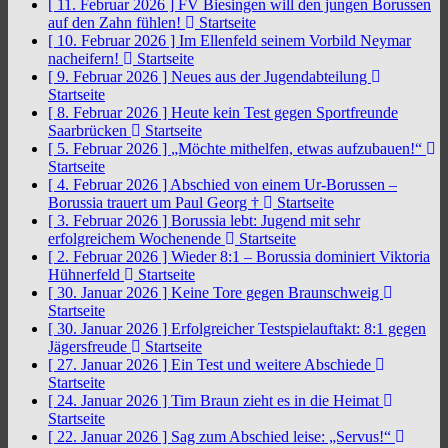
[ 11. Februar 2026 ]
FV Biesingen will den jungen Borussen
auf den Zahn fühlen!
Startseite
[ 10. Februar 2026 ]
Im Ellenfeld seinem Vorbild Neymar
nacheifern!
Startseite
[ 9. Februar 2026 ]
Neues aus der Jugendabteilung
Startseite
[ 8. Februar 2026 ]
Heute kein Test gegen Sportfreunde
Saarbrücken
Startseite
[ 5. Februar 2026 ]
„Möchte mithelfen, etwas aufzubauen!“
Startseite
[ 4. Februar 2026 ]
Abschied von einem Ur-Borussen –
Borussia trauert um Paul Georg †
Startseite
[ 3. Februar 2026 ]
Borussia lebt: Jugend mit sehr
erfolgreichem Wochenende
Startseite
[ 2. Februar 2026 ]
Wieder 8:1 – Borussia dominiert Viktoria
Hühnerfeld
Startseite
[ 30. Januar 2026 ]
Keine Tore gegen Braunschweig
Startseite
[ 30. Januar 2026 ]
Erfolgreicher Testspielauftakt: 8:1 gegen
Jägersfreude
Startseite
[ 27. Januar 2026 ]
Ein Test und weitere Abschiede
Startseite
[ 24. Januar 2026 ]
Tim Braun zieht es in die Heimat
Startseite
[ 22. Januar 2026 ]
Sag zum Abschied leise: „Servus!“