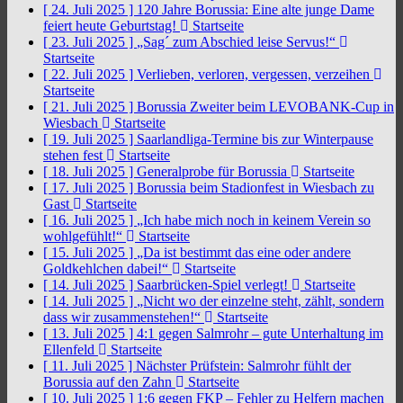
[ 24. Juli 2025 ]
120 Jahre Borussia: Eine alte junge Dame
feiert heute Geburtstag!
Startseite
[ 23. Juli 2025 ]
„Sag´ zum Abschied leise Servus!“
Startseite
[ 22. Juli 2025 ]
Verlieben, verloren, vergessen, verzeihen
Startseite
[ 21. Juli 2025 ]
Borussia Zweiter beim LEVOBANK-Cup in
Wiesbach
Startseite
[ 19. Juli 2025 ]
Saarlandliga-Termine bis zur Winterpause
stehen fest
Startseite
[ 18. Juli 2025 ]
Generalprobe für Borussia
Startseite
[ 17. Juli 2025 ]
Borussia beim Stadionfest in Wiesbach zu
Gast
Startseite
[ 16. Juli 2025 ]
„Ich habe mich noch in keinem Verein so
wohlgefühlt!“
Startseite
[ 15. Juli 2025 ]
„Da ist bestimmt das eine oder andere
Goldkehlchen dabei!“
Startseite
[ 14. Juli 2025 ]
Saarbrücken-Spiel verlegt!
Startseite
[ 14. Juli 2025 ]
„Nicht wo der einzelne steht, zählt, sondern
dass wir zusammenstehen!“
Startseite
[ 13. Juli 2025 ]
4:1 gegen Salmrohr – gute Unterhaltung im
Ellenfeld
Startseite
[ 11. Juli 2025 ]
Nächster Prüfstein: Salmrohr fühlt der
Borussia auf den Zahn
Startseite
[ 10. Juli 2025 ]
1:6 gegen FKP – Fehler zu Helfern machen