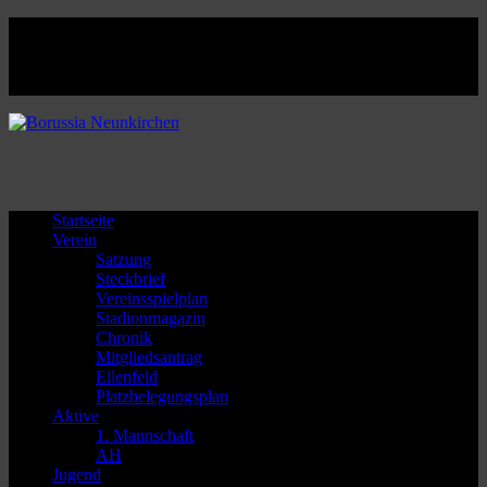
Facebook
Twitter
Instagram
Youtube
Startseite
Verein
Satzung
Steckbrief
Vereinsspielplan
Stadionmagazin
Chronik
Mitgliedsantrag
Ellenfeld
Platzbelegungsplan
Aktive
1. Mannschaft
AH
Jugend