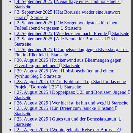
[ 4. September 2025 ]
Neuauflage eines Traditionsduells
Startseite
[ 3. September 2025 ]
Hat Borussia wieder eine Antwort
parat?
Startseite
[ 2. September 2025 ]
Die Sorgen wenigstens für einen
Fußballabend vergessen
Startseite
[ 2. September 2025 ]
Wiedersehen macht Freude
Startseite
[ 2. September 2025 ]
Alle Neune für Borussias U23
Startseite
[ 1. September 2025 ]
Doppelspieltag gegen Elversberg: Tor-
Flut im Ellenfeld
Startseite
[ 30. August 2025 ]
Rückenwind aus Bliesmengen gegen
Elversberg mitnehmen!
Startseite
[ 29. August 2025 ]
Von Hiobsbotschaften und einem
Pyrrhus-Sieg
Startseite
[ 28. August 2025 ]
3:2 in Kohlhof – Top-Start für das neue
Projekt “Borussia U23”
Startseite
[ 27. August 2025 ]
Doppelpass: U23 und Borussen-Jugend
Startseite
[ 26. August 2025 ]
Wer hier ist, ist hin und weg!
Startseite
[ 23. August 2025 ]
Ein Dreier zum Jänicke-Einstand
Startseite
[ 23. August 2025 ]
Gutes tun und der Borussia guttun!
Startseite
[ 22. August 2025 ]
Wohin geht die Reise der Borussia?