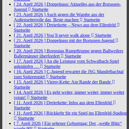
[ 24. April 2026 ]
Doppelpass: Aktuelles aus der Borussen-
Jugend
Startseite
[ 23. April 2026 ]
Auch gegen die Wambe aus der
Außenseiterrolle das Beste machen
Startseite
[ 22. April 2026 ]
Dreierkette – News aus dem Ellenfeld
Startseite
[ 21. April 2026 ]
You´ll never walk alone
Startseite
[ 21. April 2026 ]
Doppelpass mit der Borussen-Jugend
Startseite
[ 20. April 2026 ]
Borussias Rumpftruppe gegen Ballweilers
Ballermänner überfordert
Startseite
[ 17. April 2026 ]
An die Leistung vom Schwalbach-Spiel
anknüpfen …
Startseite
[ 16. April 2026 ]
C-Jugend erwartet die JSG Mandelbachtal
zum Spitzenspiel
Startseite
[ 15. April 2026 ]
Vierer-Kette: Am Rande der Bande
Startseite
[ 14. April 2026 ]
Es geht weiter, immer weiter, immer weiter
voran!
Startseite
[ 11. April 2026 ]
Dreierkette: Infos aus dem Ellenfeld
Startseite
[ 11. April 2026 ]
Rückkehr für ein Spiel ins Ellenfeld-Stadion
Startseite
[ 7. April 2026 ]
Ein seltener Geburtstag: Der „weiße Blitz“
wurde 90!
Startseite