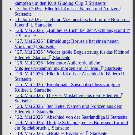
kämpfen um den Kurt-Gluding-Cup
Startseite
[ 3. Juni 2026 ]
Ellenfeld-Kulisse: Namen und Notizen
Startseite
[ 1. Juni 2026 ]
Titel und Vizemeisterschaft für die Borussen-
Jugend!
Startseite
[ 28. Mai 2026 ]
„Ein helles Licht bei der Nacht angezünd´t“
Startseite
[ 27. Mai 2026 ]
Eilmeldung: Borussia hat einen neuen
Vorstand!
Startseite
[ 27. Mai 2026 ]
Wieder große Begeisterung für das Kleinod
Ellenfeld-Stadion
Startseite
[ 26. Mai 2026 ]
Memento: Außerordentliche
Mitgliederversammlung morgen am 27. Mai!
Startseite
[ 26. Mai 2026 ]
Ellenfeld-Kulisse: Abschied in Bildern
Startseite
[ 25. Mai 2026 ]
Emotionaler Saisonabschluss vor guter
Kulisse
Startseite
[ 23. Mai 2026 ]
Die vier Musketiere aus dem Ellenfeld
Startseite
[ 23. Mai 2026 ]
3er-Kette: Namen und Notizen aus dem
Ellenfeld
Startseite
[ 22. Mai 2026 ]
Abschied von der Saarlandliga
Startseite
[ 20. Mai 2026 ]
Deftige Schlappe, erstes Borussen-Tor und
ein Spielabbruch
Startseite
[ 19. Mai 2026 ]
„Brutales Ergebnis“
Startseite