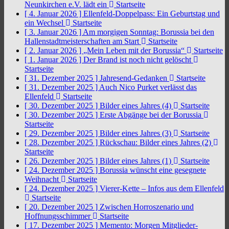
Neunkirchen e.V. lädt ein
Startseite
[ 4. Januar 2026 ]
Ellenfeld-Doppelpass: Ein Geburtstag und
ein Wechsel
Startseite
[ 3. Januar 2026 ]
Am morgigen Sonntag: Borussia bei den
Hallenstadtmeisterschaften am Start
Startseite
[ 2. Januar 2026 ]
„Mein Leben mit der Borussia“
Startseite
[ 1. Januar 2026 ]
Der Brand ist noch nicht gelöscht
Startseite
[ 31. Dezember 2025 ]
Jahresend-Gedanken
Startseite
[ 31. Dezember 2025 ]
Auch Nico Purket verlässt das
Ellenfeld
Startseite
[ 30. Dezember 2025 ]
Bilder eines Jahres (4)
Startseite
[ 30. Dezember 2025 ]
Erste Abgänge bei der Borussia
Startseite
[ 29. Dezember 2025 ]
Bilder eines Jahres (3)
Startseite
[ 28. Dezember 2025 ]
Rückschau: Bilder eines Jahres (2)
Startseite
[ 26. Dezember 2025 ]
Bilder eines Jahres (1)
Startseite
[ 24. Dezember 2025 ]
Borussia wünscht eine gesegnete
Weihnacht
Startseite
[ 24. Dezember 2025 ]
Vierer-Kette – Infos aus dem Ellenfeld
Startseite
[ 20. Dezember 2025 ]
Zwischen Horroszenario und
Hoffnungsschimmer
Startseite
[ 17. Dezember 2025 ]
Memento: Morgen Mitglieder-