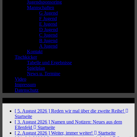
Jugendsponsoring
Mannschaften
G Jugend
F Jugend
E Jugend
D Jugend
C Jugend
B Jugend
A Jugend
Kontakt
Tischkicker
Tabelle und Ergebnisse
Spielplan
News u. Termine
Video
Impressum
Datenschutz
News Ticker
[ 5. August 2026 ]
Reden wir mal über die zweite Reihe!
Startseite
[ 3. August 2026 ]
Namen und Notizen: Neues aus dem
Ellenfeld
Startseite
[ 2. August 2026 ]
Weiter, immer weiter!
Startseite