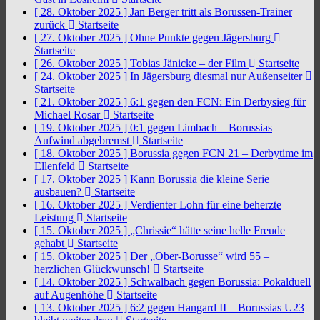
[ 28. Oktober 2025 ]
Jan Berger tritt als Borussen-Trainer
zurück
Startseite
[ 27. Oktober 2025 ]
Ohne Punkte gegen Jägersburg
Startseite
[ 26. Oktober 2025 ]
Tobias Jänicke – der Film
Startseite
[ 24. Oktober 2025 ]
In Jägersburg diesmal nur Außenseiter
Startseite
[ 21. Oktober 2025 ]
6:1 gegen den FCN: Ein Derbysieg für
Michael Rosar
Startseite
[ 19. Oktober 2025 ]
0:1 gegen Limbach – Borussias
Aufwind abgebremst
Startseite
[ 18. Oktober 2025 ]
Borussia gegen FCN 21 – Derbytime im
Ellenfeld
Startseite
[ 17. Oktober 2025 ]
Kann Borussia die kleine Serie
ausbauen?
Startseite
[ 16. Oktober 2025 ]
Verdienter Lohn für eine beherzte
Leistung
Startseite
[ 15. Oktober 2025 ]
„Chrissie“ hätte seine helle Freude
gehabt
Startseite
[ 15. Oktober 2025 ]
Der „Ober-Borusse“ wird 55 –
herzlichen Glückwunsch!
Startseite
[ 14. Oktober 2025 ]
Schwalbach gegen Borussia: Pokalduell
auf Augenhöhe
Startseite
[ 13. Oktober 2025 ]
6:2 gegen Hangard II – Borussias U23