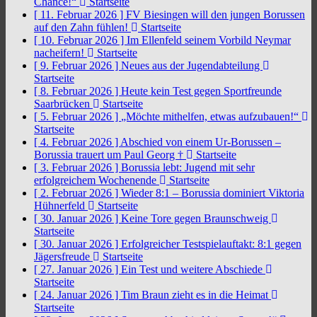
Chance!“
Startseite
[ 11. Februar 2026 ]
FV Biesingen will den jungen Borussen
auf den Zahn fühlen!
Startseite
[ 10. Februar 2026 ]
Im Ellenfeld seinem Vorbild Neymar
nacheifern!
Startseite
[ 9. Februar 2026 ]
Neues aus der Jugendabteilung
Startseite
[ 8. Februar 2026 ]
Heute kein Test gegen Sportfreunde
Saarbrücken
Startseite
[ 5. Februar 2026 ]
„Möchte mithelfen, etwas aufzubauen!“
Startseite
[ 4. Februar 2026 ]
Abschied von einem Ur-Borussen –
Borussia trauert um Paul Georg †
Startseite
[ 3. Februar 2026 ]
Borussia lebt: Jugend mit sehr
erfolgreichem Wochenende
Startseite
[ 2. Februar 2026 ]
Wieder 8:1 – Borussia dominiert Viktoria
Hühnerfeld
Startseite
[ 30. Januar 2026 ]
Keine Tore gegen Braunschweig
Startseite
[ 30. Januar 2026 ]
Erfolgreicher Testspielauftakt: 8:1 gegen
Jägersfreude
Startseite
[ 27. Januar 2026 ]
Ein Test und weitere Abschiede
Startseite
[ 24. Januar 2026 ]
Tim Braun zieht es in die Heimat
Startseite