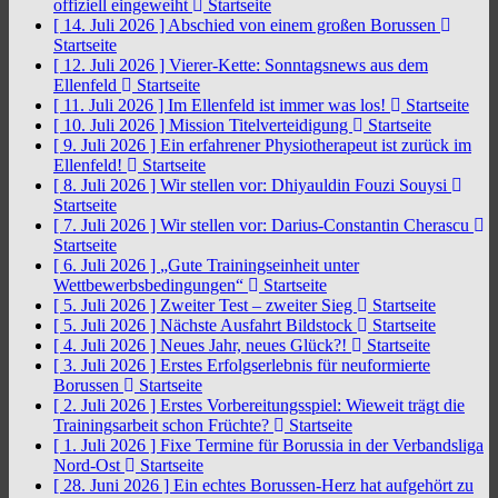
offiziell eingeweiht
Startseite
[ 14. Juli 2026 ]
Abschied von einem großen Borussen
Startseite
[ 12. Juli 2026 ]
Vierer-Kette: Sonntagsnews aus dem
Ellenfeld
Startseite
[ 11. Juli 2026 ]
Im Ellenfeld ist immer was los!
Startseite
[ 10. Juli 2026 ]
Mission Titelverteidigung
Startseite
[ 9. Juli 2026 ]
Ein erfahrener Physiotherapeut ist zurück im
Ellenfeld!
Startseite
[ 8. Juli 2026 ]
Wir stellen vor: Dhiyauldin Fouzi Souysi
Startseite
[ 7. Juli 2026 ]
Wir stellen vor: Darius-Constantin Cherascu
Startseite
[ 6. Juli 2026 ]
„Gute Trainingseinheit unter
Wettbewerbsbedingungen“
Startseite
[ 5. Juli 2026 ]
Zweiter Test – zweiter Sieg
Startseite
[ 5. Juli 2026 ]
Nächste Ausfahrt Bildstock
Startseite
[ 4. Juli 2026 ]
Neues Jahr, neues Glück?!
Startseite
[ 3. Juli 2026 ]
Erstes Erfolgserlebnis für neuformierte
Borussen
Startseite
[ 2. Juli 2026 ]
Erstes Vorbereitungsspiel: Wieweit trägt die
Trainingsarbeit schon Früchte?
Startseite
[ 1. Juli 2026 ]
Fixe Termine für Borussia in der Verbandsliga
Nord-Ost
Startseite
[ 28. Juni 2026 ]
Ein echtes Borussen-Herz hat aufgehört zu