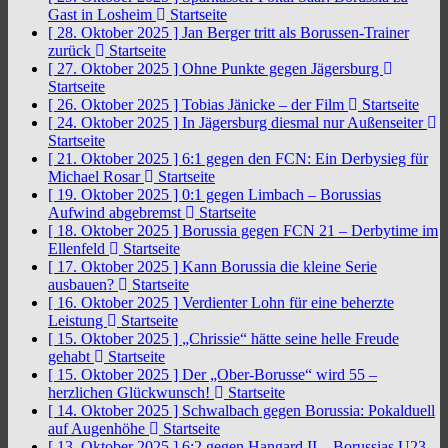
Gast in Losheim
Startseite
[ 28. Oktober 2025 ]
Jan Berger tritt als Borussen-Trainer
zurück
Startseite
[ 27. Oktober 2025 ]
Ohne Punkte gegen Jägersburg
Startseite
[ 26. Oktober 2025 ]
Tobias Jänicke – der Film
Startseite
[ 24. Oktober 2025 ]
In Jägersburg diesmal nur Außenseiter
Startseite
[ 21. Oktober 2025 ]
6:1 gegen den FCN: Ein Derbysieg für
Michael Rosar
Startseite
[ 19. Oktober 2025 ]
0:1 gegen Limbach – Borussias
Aufwind abgebremst
Startseite
[ 18. Oktober 2025 ]
Borussia gegen FCN 21 – Derbytime im
Ellenfeld
Startseite
[ 17. Oktober 2025 ]
Kann Borussia die kleine Serie
ausbauen?
Startseite
[ 16. Oktober 2025 ]
Verdienter Lohn für eine beherzte
Leistung
Startseite
[ 15. Oktober 2025 ]
„Chrissie“ hätte seine helle Freude
gehabt
Startseite
[ 15. Oktober 2025 ]
Der „Ober-Borusse“ wird 55 –
herzlichen Glückwunsch!
Startseite
[ 14. Oktober 2025 ]
Schwalbach gegen Borussia: Pokalduell
auf Augenhöhe
Startseite
[ 13. Oktober 2025 ]
6:2 gegen Hangard II – Borussias U23