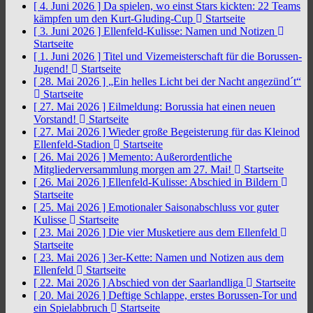
[ 4. Juni 2026 ]
Da spielen, wo einst Stars kickten: 22 Teams
kämpfen um den Kurt-Gluding-Cup
Startseite
[ 3. Juni 2026 ]
Ellenfeld-Kulisse: Namen und Notizen
Startseite
[ 1. Juni 2026 ]
Titel und Vizemeisterschaft für die Borussen-
Jugend!
Startseite
[ 28. Mai 2026 ]
„Ein helles Licht bei der Nacht angezünd´t“
Startseite
[ 27. Mai 2026 ]
Eilmeldung: Borussia hat einen neuen
Vorstand!
Startseite
[ 27. Mai 2026 ]
Wieder große Begeisterung für das Kleinod
Ellenfeld-Stadion
Startseite
[ 26. Mai 2026 ]
Memento: Außerordentliche
Mitgliederversammlung morgen am 27. Mai!
Startseite
[ 26. Mai 2026 ]
Ellenfeld-Kulisse: Abschied in Bildern
Startseite
[ 25. Mai 2026 ]
Emotionaler Saisonabschluss vor guter
Kulisse
Startseite
[ 23. Mai 2026 ]
Die vier Musketiere aus dem Ellenfeld
Startseite
[ 23. Mai 2026 ]
3er-Kette: Namen und Notizen aus dem
Ellenfeld
Startseite
[ 22. Mai 2026 ]
Abschied von der Saarlandliga
Startseite
[ 20. Mai 2026 ]
Deftige Schlappe, erstes Borussen-Tor und
ein Spielabbruch
Startseite