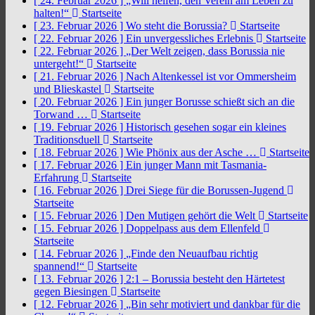
[ 24. Februar 2026 ]
„Will helfen, den Verein am Leben zu
halten!“
Startseite
[ 23. Februar 2026 ]
Wo steht die Borussia?
Startseite
[ 22. Februar 2026 ]
Ein unvergessliches Erlebnis
Startseite
[ 22. Februar 2026 ]
„Der Welt zeigen, dass Borussia nie
untergeht!“
Startseite
[ 21. Februar 2026 ]
Nach Altenkessel ist vor Ommersheim
und Blieskastel
Startseite
[ 20. Februar 2026 ]
Ein junger Borusse schießt sich an die
Torwand …
Startseite
[ 19. Februar 2026 ]
Historisch gesehen sogar ein kleines
Traditionsduell
Startseite
[ 18. Februar 2026 ]
Wie Phönix aus der Asche …
Startseite
[ 17. Februar 2026 ]
Ein junger Mann mit Tasmania-
Erfahrung
Startseite
[ 16. Februar 2026 ]
Drei Siege für die Borussen-Jugend
Startseite
[ 15. Februar 2026 ]
Den Mutigen gehört die Welt
Startseite
[ 15. Februar 2026 ]
Doppelpass aus dem Ellenfeld
Startseite
[ 14. Februar 2026 ]
„Finde den Neuaufbau richtig
spannend!“
Startseite
[ 13. Februar 2026 ]
2:1 – Borussia besteht den Härtetest
gegen Biesingen
Startseite
[ 12. Februar 2026 ]
„Bin sehr motiviert und dankbar für die