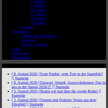
F Jugend
E Jugend
D Jugend
C Jugend
B Jugend
A Jugend
Kontakt
Tischkicker
Tabelle und Ergebnisse
Spielplan
News u. Termine
Video
Impressum
Datenschutz
News Ticker
[ 8. August 2026 ]
Erste Punkte, erste Tore in der Saarpfalz?
Startseite
[ 8. August 2026 ]
Einwurf, Abstoß, Auswechslungen: Das ist
neu in der Saison 2026/27
Startseite
[ 5. August 2026 ]
Reden wir mal über die zweite Reihe!
Startseite
[ 3. August 2026 ]
Namen und Notizen: Neues aus dem
Ellenfeld
Startseite