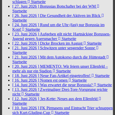
schlagen
Startseite
[ 27. Juni 2026 ]
Borussias Botschafter bei der WM
Startseite
[ 26. Juni 2026 ]
Die Gesundheit der Aktiven im Blick
Startseite
[ 24. Juni 2026 ]
Rund um die Uhr (fast) nur Borussia im
Kopf
Startseite
[ 23. Juni 2026 ]
Aufgeben gilt nicht: Hartnäckige Borussen-
Jugend gegen Auersmacher
Startseite
[ 22. Juni 2026 ]
Dicke Brocken im August
Startseite
[ 21. Juni 2026 ]
Schwitzen unter sengender Sonne
Startseite
[ 21. Juni 2026 ]
Mit dem Autokorso durch die Hüttestadt
Startseite
[ 20. Juni 2026 ]
MEMENTO: Wir feiern unser Ellenfeld –
mehr als nur ein Stadion
Startseite
[ 18. Juni 2026 ]
Neue Fan-Artikel eingetroffen!
Startseite
[ 16. Juni 2026 ]
Nomen est omen
Startseite
[ 14. Juni 2026 ]
Was erwartet die neue Borussia?
Startseite
[ 13. Juni 2026 ]
Zweimaliger Drei-Tore-Vorsprung reichte
nicht
Startseite
[ 12. Juni 2026 ]
3er-Kette: Neues aus dem Ellenfeld
Startseite
[ 10. Juni 2026 ]
FK Pirmasens und Eintracht Trier schnappen
sich Kurt-Gluding-Cup
Startseite