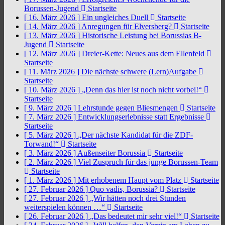
Borussen-Jugend
Startseite
[ 16. März 2026 ]
Ein ungleiches Duell
Startseite
[ 14. März 2026 ]
Anregungen für Elversberg?
Startseite
[ 13. März 2026 ]
Historische Leistung bei Borussias B-
Jugend
Startseite
[ 12. März 2026 ]
Dreier-Kette: Neues aus dem Ellenfeld
Startseite
[ 11. März 2026 ]
Die nächste schwere (Lern)Aufgabe
Startseite
[ 10. März 2026 ]
„Denn das hier ist noch nicht vorbei!“
Startseite
[ 9. März 2026 ]
Lehrstunde gegen Bliesmengen
Startseite
[ 7. März 2026 ]
Entwicklungserlebnisse statt Ergebnisse
Startseite
[ 5. März 2026 ]
„Der nächste Kandidat für die ZDF-
Torwand!“
Startseite
[ 3. März 2026 ]
Außenseiter Borussia
Startseite
[ 2. März 2026 ]
Viel Zuspruch für das junge Borussen-Team
Startseite
[ 1. März 2026 ]
Mit erhobenem Haupt vom Platz
Startseite
[ 27. Februar 2026 ]
Quo vadis, Borussia?
Startseite
[ 27. Februar 2026 ]
„Wir hätten noch drei Stunden
weiterspielen können …“
Startseite
[ 26. Februar 2026 ]
„Das bedeutet mir sehr viel!“
Startseite