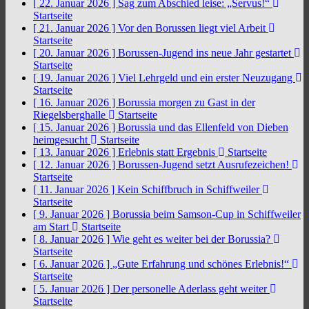
[ 22. Januar 2026 ]
Sag zum Abschied leise: „Servus!“
Startseite
[ 21. Januar 2026 ]
Vor den Borussen liegt viel Arbeit
Startseite
[ 20. Januar 2026 ]
Borussen-Jugend ins neue Jahr gestartet
Startseite
[ 19. Januar 2026 ]
Viel Lehrgeld und ein erster Neuzugang
Startseite
[ 16. Januar 2026 ]
Borussia morgen zu Gast in der
Riegelsberghalle
Startseite
[ 15. Januar 2026 ]
Borussia und das Ellenfeld von Dieben
heimgesucht
Startseite
[ 13. Januar 2026 ]
Erlebnis statt Ergebnis
Startseite
[ 12. Januar 2026 ]
Borussen-Jugend setzt Ausrufezeichen!
Startseite
[ 11. Januar 2026 ]
Kein Schiffbruch in Schiffweiler
Startseite
[ 9. Januar 2026 ]
Borussia beim Samson-Cup in Schiffweiler
am Start
Startseite
[ 8. Januar 2026 ]
Wie geht es weiter bei der Borussia?
Startseite
[ 6. Januar 2026 ]
„Gute Erfahrung und schönes Erlebnis!“
Startseite
[ 5. Januar 2026 ]
Der personelle Aderlass geht weiter
Startseite