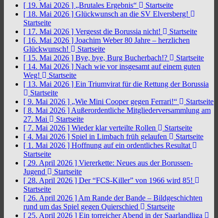
[ 19. Mai 2026 ]
„Brutales Ergebnis“
Startseite
[ 18. Mai 2026 ]
Glückwunsch an die SV Elversberg!
Startseite
[ 17. Mai 2026 ]
Vergesst die Borussia nicht!
Startseite
[ 16. Mai 2026 ]
Joachim Weber 80 Jahre – herzlichen
Glückwunsch!
Startseite
[ 15. Mai 2026 ]
Bye, bye, Burg Bucherbach!?
Startseite
[ 14. Mai 2026 ]
Nach wie vor insgesamt auf einem guten
Weg!
Startseite
[ 13. Mai 2026 ]
Ein Triumvirat für die Rettung der Borussia
Startseite
[ 9. Mai 2026 ]
„Wie Mini Cooper gegen Ferrari!“
Startseite
[ 8. Mai 2026 ]
Außerordentliche Mitgliederversammlung am
27. Mai
Startseite
[ 7. Mai 2026 ]
Wieder klar verteilte Rollen
Startseite
[ 4. Mai 2026 ]
Spiel in Limbach früh gelaufen
Startseite
[ 1. Mai 2026 ]
Hoffnung auf ein ordentliches Resultat
Startseite
[ 29. April 2026 ]
Viererkette: Neues aus der Borussen-
Jugend
Startseite
[ 28. April 2026 ]
Der “FCS-Killer” von 1966 wird 85!
Startseite
[ 26. April 2026 ]
Am Rande der Bande – Bildgeschichten
rund um das Spiel gegen Quierschied
Startseite
[ 25. April 2026 ]
Ein torreicher Abend in der Saarlandliga