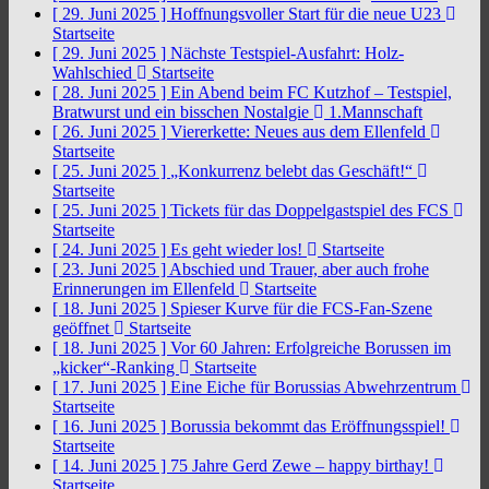
[ 29. Juni 2025 ]
Hoffnungsvoller Start für die neue U23
Startseite
[ 29. Juni 2025 ]
Nächste Testspiel-Ausfahrt: Holz-
Wahlschied
Startseite
[ 28. Juni 2025 ]
Ein Abend beim FC Kutzhof – Testspiel,
Bratwurst und ein bisschen Nostalgie
1.Mannschaft
[ 26. Juni 2025 ]
Viererkette: Neues aus dem Ellenfeld
Startseite
[ 25. Juni 2025 ]
„Konkurrenz belebt das Geschäft!“
Startseite
[ 25. Juni 2025 ]
Tickets für das Doppelgastspiel des FCS
Startseite
[ 24. Juni 2025 ]
Es geht wieder los!
Startseite
[ 23. Juni 2025 ]
Abschied und Trauer, aber auch frohe
Erinnerungen im Ellenfeld
Startseite
[ 18. Juni 2025 ]
Spieser Kurve für die FCS-Fan-Szene
geöffnet
Startseite
[ 18. Juni 2025 ]
Vor 60 Jahren: Erfolgreiche Borussen im
„kicker“-Ranking
Startseite
[ 17. Juni 2025 ]
Eine Eiche für Borussias Abwehrzentrum
Startseite
[ 16. Juni 2025 ]
Borussia bekommt das Eröffnungsspiel!
Startseite
[ 14. Juni 2025 ]
75 Jahre Gerd Zewe – happy birthay!
Startseite