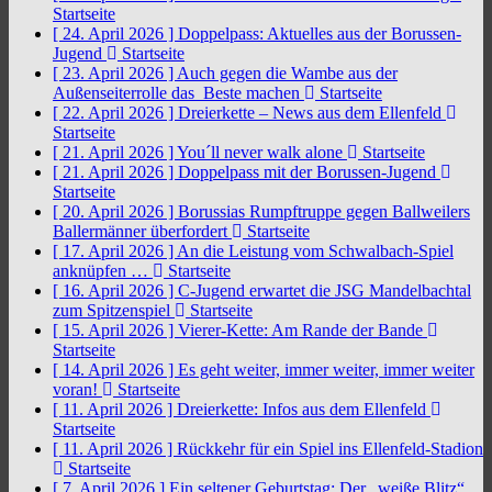
Startseite
[ 24. April 2026 ]
Doppelpass: Aktuelles aus der Borussen-
Jugend
Startseite
[ 23. April 2026 ]
Auch gegen die Wambe aus der
Außenseiterrolle das Beste machen
Startseite
[ 22. April 2026 ]
Dreierkette – News aus dem Ellenfeld
Startseite
[ 21. April 2026 ]
You´ll never walk alone
Startseite
[ 21. April 2026 ]
Doppelpass mit der Borussen-Jugend
Startseite
[ 20. April 2026 ]
Borussias Rumpftruppe gegen Ballweilers
Ballermänner überfordert
Startseite
[ 17. April 2026 ]
An die Leistung vom Schwalbach-Spiel
anknüpfen …
Startseite
[ 16. April 2026 ]
C-Jugend erwartet die JSG Mandelbachtal
zum Spitzenspiel
Startseite
[ 15. April 2026 ]
Vierer-Kette: Am Rande der Bande
Startseite
[ 14. April 2026 ]
Es geht weiter, immer weiter, immer weiter
voran!
Startseite
[ 11. April 2026 ]
Dreierkette: Infos aus dem Ellenfeld
Startseite
[ 11. April 2026 ]
Rückkehr für ein Spiel ins Ellenfeld-Stadion
Startseite
[ 7. April 2026 ]
Ein seltener Geburtstag: Der „weiße Blitz“