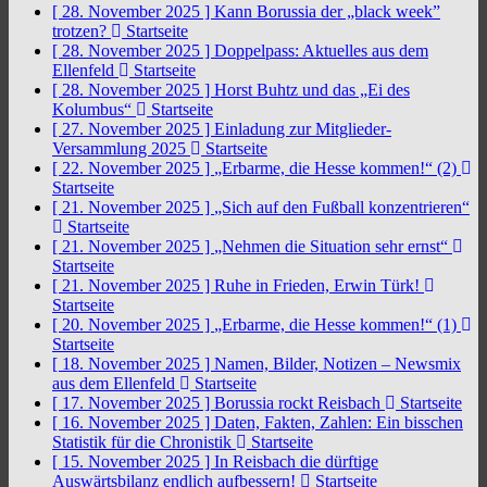
[ 28. November 2025 ]
Kann Borussia der „black week”
trotzen?
Startseite
[ 28. November 2025 ]
Doppelpass: Aktuelles aus dem
Ellenfeld
Startseite
[ 28. November 2025 ]
Horst Buhtz und das „Ei des
Kolumbus“
Startseite
[ 27. November 2025 ]
Einladung zur Mitglieder-
Versammlung 2025
Startseite
[ 22. November 2025 ]
„Erbarme, die Hesse kommen!“ (2)
Startseite
[ 21. November 2025 ]
„Sich auf den Fußball konzentrieren“
Startseite
[ 21. November 2025 ]
„Nehmen die Situation sehr ernst“
Startseite
[ 21. November 2025 ]
Ruhe in Frieden, Erwin Türk!
Startseite
[ 20. November 2025 ]
„Erbarme, die Hesse kommen!“ (1)
Startseite
[ 18. November 2025 ]
Namen, Bilder, Notizen – Newsmix
aus dem Ellenfeld
Startseite
[ 17. November 2025 ]
Borussia rockt Reisbach
Startseite
[ 16. November 2025 ]
Daten, Fakten, Zahlen: Ein bisschen
Statistik für die Chronistik
Startseite
[ 15. November 2025 ]
In Reisbach die dürftige
Auswärtsbilanz endlich aufbessern!
Startseite