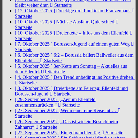
bleibt weiter dran
Startseite
[ 12. Oktober 2025 ]
Dreckige drei Punkte am Franzenhaus
Startseite
[ 10. Oktober 2025 ]
Nächste Ausfahrt Quierschied
Startseite
[ 10. Oktober 2025 ]
Dreierkette – Infos aus dem Ellenfeld
Startseite
[ 7. Oktober 2025 ]
Borussen-Jugend auf einem guten Weg
Startseite
[ 6. Oktober 2025 ]
6:2 – Borussia ballert Ballweiler aus dem
Ellenfeld …
Startseite
[ 5. Oktober 2025 ]
3er-Kette am Sonntag – Aktuelles aus
dem Ellenfeld
Startseite
[ 4. Oktober 2025 ]
Den Trend unbedingt ins Positive drehen!
Startseite
[ 3. Oktober 2025 ]
Dreierkette am Feiertag: Ellenfeld und
Borussen-Jugend
Startseite
[ 29. September 2025 ]
„Zeit im Ellenfeld
zusammenzurücken.“
Startseite
[ 27. September 2025 ]
Wenn einer eine Reise tut …
Startseite
[ 26. September 2025 ]
„Das ist wie ein Besuch beim
Zahnarzt“
Startseite
[ 22. September 2025 ]
Ein gebrauchter Tag
Startseite