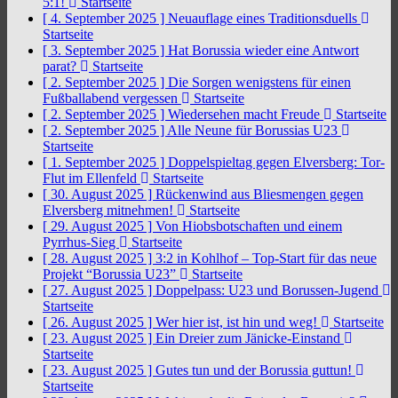
5:1!
Startseite
[ 4. September 2025 ]
Neuauflage eines Traditionsduells
Startseite
[ 3. September 2025 ]
Hat Borussia wieder eine Antwort
parat?
Startseite
[ 2. September 2025 ]
Die Sorgen wenigstens für einen
Fußballabend vergessen
Startseite
[ 2. September 2025 ]
Wiedersehen macht Freude
Startseite
[ 2. September 2025 ]
Alle Neune für Borussias U23
Startseite
[ 1. September 2025 ]
Doppelspieltag gegen Elversberg: Tor-
Flut im Ellenfeld
Startseite
[ 30. August 2025 ]
Rückenwind aus Bliesmengen gegen
Elversberg mitnehmen!
Startseite
[ 29. August 2025 ]
Von Hiobsbotschaften und einem
Pyrrhus-Sieg
Startseite
[ 28. August 2025 ]
3:2 in Kohlhof – Top-Start für das neue
Projekt “Borussia U23”
Startseite
[ 27. August 2025 ]
Doppelpass: U23 und Borussen-Jugend
Startseite
[ 26. August 2025 ]
Wer hier ist, ist hin und weg!
Startseite
[ 23. August 2025 ]
Ein Dreier zum Jänicke-Einstand
Startseite
[ 23. August 2025 ]
Gutes tun und der Borussia guttun!
Startseite