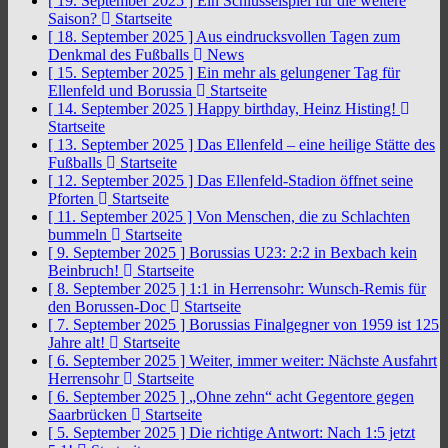
[ 19. September 2025 ]
Ein Schlüsselspiel für die weitere
Saison?
Startseite
[ 18. September 2025 ]
Aus eindrucksvollen Tagen zum
Denkmal des Fußballs
News
[ 15. September 2025 ]
Ein mehr als gelungener Tag für
Ellenfeld und Borussia
Startseite
[ 14. September 2025 ]
Happy birthday, Heinz Histing!
Startseite
[ 13. September 2025 ]
Das Ellenfeld – eine heilige Stätte des
Fußballs
Startseite
[ 12. September 2025 ]
Das Ellenfeld-Stadion öffnet seine
Pforten
Startseite
[ 11. September 2025 ]
Von Menschen, die zu Schlachten
bummeln
Startseite
[ 9. September 2025 ]
Borussias U23: 2:2 in Bexbach kein
Beinbruch!
Startseite
[ 8. September 2025 ]
1:1 in Herrensohr: Wunsch-Remis für
den Borussen-Doc
Startseite
[ 7. September 2025 ]
Borussias Finalgegner von 1959 ist 125
Jahre alt!
Startseite
[ 6. September 2025 ]
Weiter, immer weiter: Nächste Ausfahrt
Herrensohr
Startseite
[ 6. September 2025 ]
„Ohne zehn“ acht Gegentore gegen
Saarbrücken
Startseite
[ 5. September 2025 ]
Die richtige Antwort: Nach 1:5 jetzt