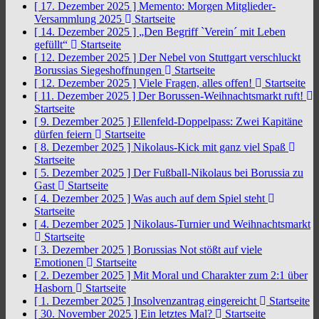
[ 17. Dezember 2025 ]
Memento: Morgen Mitglieder-
Versammlung 2025
Startseite
[ 14. Dezember 2025 ]
„Den Begriff `Verein´ mit Leben
gefüllt“
Startseite
[ 12. Dezember 2025 ]
Der Nebel von Stuttgart verschluckt
Borussias Siegeshoffnungen
Startseite
[ 12. Dezember 2025 ]
Viele Fragen, alles offen!
Startseite
[ 11. Dezember 2025 ]
Der Borussen-Weihnachtsmarkt ruft!
Startseite
[ 9. Dezember 2025 ]
Ellenfeld-Doppelpass: Zwei Kapitäne
dürfen feiern
Startseite
[ 8. Dezember 2025 ]
Nikolaus-Kick mit ganz viel Spaß
Startseite
[ 5. Dezember 2025 ]
Der Fußball-Nikolaus bei Borussia zu
Gast
Startseite
[ 4. Dezember 2025 ]
Was auch auf dem Spiel steht
Startseite
[ 4. Dezember 2025 ]
Nikolaus-Turnier und Weihnachtsmarkt
Startseite
[ 3. Dezember 2025 ]
Borussias Not stößt auf viele
Emotionen
Startseite
[ 2. Dezember 2025 ]
Mit Moral und Charakter zum 2:1 über
Hasborn
Startseite
[ 1. Dezember 2025 ]
Insolvenzantrag eingereicht
Startseite
[ 30. November 2025 ]
Ein letztes Mal?
Startseite