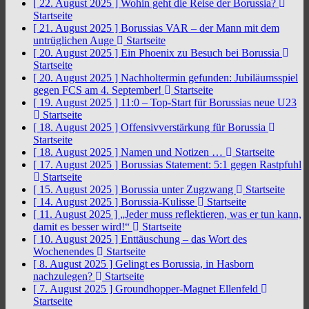
[ 22. August 2025 ]
Wohin geht die Reise der Borussia?
Startseite
[ 21. August 2025 ]
Borussias VAR – der Mann mit dem
untrüglichen Auge
Startseite
[ 20. August 2025 ]
Ein Phoenix zu Besuch bei Borussia
Startseite
[ 20. August 2025 ]
Nachholtermin gefunden: Jubiläumsspiel
gegen FCS am 4. September!
Startseite
[ 19. August 2025 ]
11:0 – Top-Start für Borussias neue U23
Startseite
[ 18. August 2025 ]
Offensivverstärkung für Borussia
Startseite
[ 18. August 2025 ]
Namen und Notizen …
Startseite
[ 17. August 2025 ]
Borussias Statement: 5:1 gegen Rastpfuhl
Startseite
[ 15. August 2025 ]
Borussia unter Zugzwang
Startseite
[ 14. August 2025 ]
Borussia-Kulisse
Startseite
[ 11. August 2025 ]
„Jeder muss reflektieren, was er tun kann,
damit es besser wird!“
Startseite
[ 10. August 2025 ]
Enttäuschung – das Wort des
Wochenendes
Startseite
[ 8. August 2025 ]
Gelingt es Borussia, in Hasborn
nachzulegen?
Startseite
[ 7. August 2025 ]
Groundhopper-Magnet Ellenfeld
Startseite