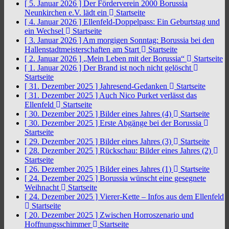
[ 5. Januar 2026 ]
Der Förderverein 2000 Borussia
Neunkirchen e.V. lädt ein
Startseite
[ 4. Januar 2026 ]
Ellenfeld-Doppelpass: Ein Geburtstag und
ein Wechsel
Startseite
[ 3. Januar 2026 ]
Am morgigen Sonntag: Borussia bei den
Hallenstadtmeisterschaften am Start
Startseite
[ 2. Januar 2026 ]
„Mein Leben mit der Borussia“
Startseite
[ 1. Januar 2026 ]
Der Brand ist noch nicht gelöscht
Startseite
[ 31. Dezember 2025 ]
Jahresend-Gedanken
Startseite
[ 31. Dezember 2025 ]
Auch Nico Purket verlässt das
Ellenfeld
Startseite
[ 30. Dezember 2025 ]
Bilder eines Jahres (4)
Startseite
[ 30. Dezember 2025 ]
Erste Abgänge bei der Borussia
Startseite
[ 29. Dezember 2025 ]
Bilder eines Jahres (3)
Startseite
[ 28. Dezember 2025 ]
Rückschau: Bilder eines Jahres (2)
Startseite
[ 26. Dezember 2025 ]
Bilder eines Jahres (1)
Startseite
[ 24. Dezember 2025 ]
Borussia wünscht eine gesegnete
Weihnacht
Startseite
[ 24. Dezember 2025 ]
Vierer-Kette – Infos aus dem Ellenfeld
Startseite
[ 20. Dezember 2025 ]
Zwischen Horroszenario und
Hoffnungsschimmer
Startseite