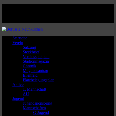
Facebook
Twitter
Instagram
Youtube
Startseite
Verein
Satzung
Steckbrief
Vereinsspielplan
Stadionmagazin
Chronik
Mitgliedsantrag
Ellenfeld
Platzbelegungsplan
Aktive
1. Mannschaft
AH
Jugend
Jugendsponsoring
Mannschaften
G Jugend