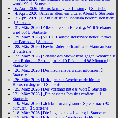
wurde 90!
Startseite
[ 6. April 2026 ]
Borussia mit guter Leistung
Startseite
[ 4. April 2026 ]
Alles in allem ein bitterer Abend
Startseite
[ 3. April 2026 ]
1:2 in Karlsruhe: Borussia belohnt sich nicht
Startseite
[ 31. März 2026 ]
Alles Gute zum Ehrentag: Willi Seebauer
wird 80!
Startseite
[ 29. März 2026 ]
VEBU Hausmeisterservice neuer Partner
der Borussia
Startseite
[ 28. März 2026 ]
Kevin Lüder hofft auf „alle Mann an Bord“
Startseite
[ 27. März 2026 ]
Schalke des Südwestens gegen Schalke aus
dem Ruhrpott: Erlösung nach 19 Ecken und 88 Minuten
Startseite
[ 26. März 2026 ]
Der Insolvenzverwalter informiert
Startseite
[ 26. März 2026 ]
Erfolgreiches Wochenende für die
Borussen-Jugend
Startseite
[ 25. März 2026 ]
Der Vorstand hat das Wort
Startseite
[ 21. März 2026 ]
„Ein besseres Resultat verdient!“
Startseite
[ 19. März 2026 ]
„Ich bin für 22 gesunde Spieler nach 90
Minuten“
Startseite
[ 18. März 2026 ]
Die Lage bleibt schwierig
Startseite
[ 17. März 2026 ]
Erfolgreiches Wochenende für die