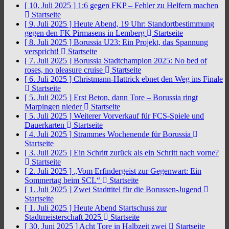
[ 10. Juli 2025 ]
1:6 gegen FKP – Fehler zu Helfern machen
Startseite
[ 9. Juli 2025 ]
Heute Abend, 19 Uhr: Standortbestimmung
gegen den FK Pirmasens in Lemberg
Startseite
[ 8. Juli 2025 ]
Borussia U23: Ein Projekt, das Spannung
verspricht!
Startseite
[ 7. Juli 2025 ]
Borussia Stadtchampion 2025: No bed of
roses, no pleasure cruise
Startseite
[ 6. Juli 2025 ]
Christmann-Hattrick ebnet den Weg ins Finale
Startseite
[ 5. Juli 2025 ]
Erst Beton, dann Tore – Borussia ringt
Marpingen nieder
Startseite
[ 5. Juli 2025 ]
Weiterer Vorverkauf für FCS-Spiele und
Dauerkarten
Startseite
[ 4. Juli 2025 ]
Strammes Wochenende für Borussia
Startseite
[ 3. Juli 2025 ]
Ein Schritt zurück als ein Schritt nach vorne?
Startseite
[ 2. Juli 2025 ]
„Vom Erfindergeist zur Gegenwart: Ein
Sommertag beim SCL“
Startseite
[ 1. Juli 2025 ]
Zwei Stadttitel für die Borussen-Jugend
Startseite
[ 1. Juli 2025 ]
Heute Abend Startschuss zur
Stadtmeisterschaft 2025
Startseite
[ 30. Juni 2025 ]
Acht Tore in Halbzeit zwei
Startseite