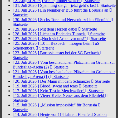
[ 2. August 2026 ]
Weiter, immer weiter!
Startseite
[ 31. Juli 2026 ]
Spannung steigt – jetzt geht´s los!
Startseite
[ 31. Juli 2026 ]
Ein Neinkerjer Bub führt die Borussia an
Startseite
[ 30. Juli 2026 ]
Sechs Tore und Nervenkitzel im Ellenfeld
Startseite
[ 29. Juli 2026 ]
Mit dem Herzen dabei
Startseite
[ 28. Juli 2026 ]
Licht am Ende des Tunnels
Startseite
[ 27. Juli 2026 ]
„Noch viel Arbeit vor uns!“
Startseite
[ 25. Juli 2026 ]
1:0 in Bexbach – morgen beim TuS
Schönenberg
Startseite
[ 23. Juli 2026 ]
Borussia testet bei der SG Bexbach
Startseite
[ 22. Juli 2026 ]
Vom beschaulichen Plätzchen im Grünen zur
Bundesliga-Arena (2)
Startseite
[ 21. Juli 2026 ]
Vom beschaulichen Plätzchen im Grünen zur
Bundesliga-Arena (1)
Startseite
[ 20. Juli 2026 ]
Der Mann mit dem Schnauzer
Startseite
[ 19. Juli 2026 ]
Blood, sweat and tears
Startseite
[ 17. Juli 2026 ]
Kein Test in Merchweiler!
Startseite
[ 15. Juli 2026 ]
Vierer-Kette: Neues aus dem Ellenfeld
Startseite
[ 15. Juli 2026 ]
„Mission impossible“ für Borussia
Startseite
[ 14. Juli 2026 ]
Heute vor 114 Jahren: Ellenfeld-Stadion