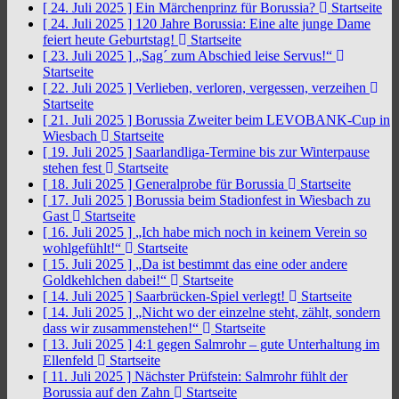
[ 24. Juli 2025 ]
Ein Märchenprinz für Borussia?
Startseite
[ 24. Juli 2025 ]
120 Jahre Borussia: Eine alte junge Dame
feiert heute Geburtstag!
Startseite
[ 23. Juli 2025 ]
„Sag´ zum Abschied leise Servus!“
Startseite
[ 22. Juli 2025 ]
Verlieben, verloren, vergessen, verzeihen
Startseite
[ 21. Juli 2025 ]
Borussia Zweiter beim LEVOBANK-Cup in
Wiesbach
Startseite
[ 19. Juli 2025 ]
Saarlandliga-Termine bis zur Winterpause
stehen fest
Startseite
[ 18. Juli 2025 ]
Generalprobe für Borussia
Startseite
[ 17. Juli 2025 ]
Borussia beim Stadionfest in Wiesbach zu
Gast
Startseite
[ 16. Juli 2025 ]
„Ich habe mich noch in keinem Verein so
wohlgefühlt!“
Startseite
[ 15. Juli 2025 ]
„Da ist bestimmt das eine oder andere
Goldkehlchen dabei!“
Startseite
[ 14. Juli 2025 ]
Saarbrücken-Spiel verlegt!
Startseite
[ 14. Juli 2025 ]
„Nicht wo der einzelne steht, zählt, sondern
dass wir zusammenstehen!“
Startseite
[ 13. Juli 2025 ]
4:1 gegen Salmrohr – gute Unterhaltung im
Ellenfeld
Startseite
[ 11. Juli 2025 ]
Nächster Prüfstein: Salmrohr fühlt der
Borussia auf den Zahn
Startseite