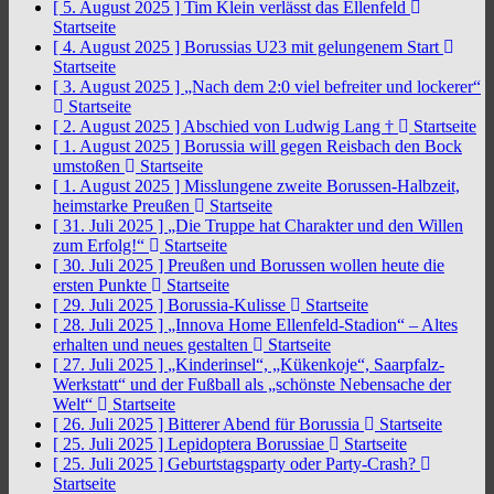
[ 5. August 2025 ]
Tim Klein verlässt das Ellenfeld
Startseite
[ 4. August 2025 ]
Borussias U23 mit gelungenem Start
Startseite
[ 3. August 2025 ]
„Nach dem 2:0 viel befreiter und lockerer“
Startseite
[ 2. August 2025 ]
Abschied von Ludwig Lang †
Startseite
[ 1. August 2025 ]
Borussia will gegen Reisbach den Bock
umstoßen
Startseite
[ 1. August 2025 ]
Misslungene zweite Borussen-Halbzeit,
heimstarke Preußen
Startseite
[ 31. Juli 2025 ]
„Die Truppe hat Charakter und den Willen
zum Erfolg!“
Startseite
[ 30. Juli 2025 ]
Preußen und Borussen wollen heute die
ersten Punkte
Startseite
[ 29. Juli 2025 ]
Borussia-Kulisse
Startseite
[ 28. Juli 2025 ]
„Innova Home Ellenfeld-Stadion“ – Altes
erhalten und neues gestalten
Startseite
[ 27. Juli 2025 ]
„Kinderinsel“, „Kükenkoje“, Saarpfalz-
Werkstatt“ und der Fußball als „schönste Nebensache der
Welt“
Startseite
[ 26. Juli 2025 ]
Bitterer Abend für Borussia
Startseite
[ 25. Juli 2025 ]
Lepidoptera Borussiae
Startseite
[ 25. Juli 2025 ]
Geburtstagsparty oder Party-Crash?
Startseite