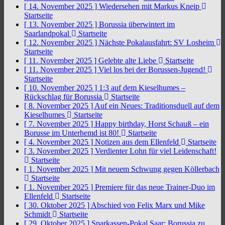
[ 14. November 2025 ]
Wiedersehen mit Markus Kneip
Startseite
[ 13. November 2025 ]
Borussia überwintert im
Saarlandpokal
Startseite
[ 12. November 2025 ]
Nächste Pokalausfahrt: SV Losheim
Startseite
[ 11. November 2025 ]
Gelebte alte Liebe
Startseite
[ 11. November 2025 ]
Viel los bei der Borussen-Jugend!
Startseite
[ 10. November 2025 ]
1:3 auf dem Kieselhumes –
Rückschlag für Borussia
Startseite
[ 8. November 2025 ]
Auf ein Neues: Traditionsduell auf dem
Kieselhumes
Startseite
[ 7. November 2025 ]
Happy birthday, Horst Schauß – ein
Borusse im Unterhemd ist 80!
Startseite
[ 4. November 2025 ]
Notizen aus dem Ellenfeld
Startseite
[ 3. November 2025 ]
Verdienter Lohn für viel Leidenschaft!
Startseite
[ 1. November 2025 ]
Mit neuem Schwung gegen Köllerbach
Startseite
[ 1. November 2025 ]
Premiere für das neue Trainer-Duo im
Ellenfeld
Startseite
[ 30. Oktober 2025 ]
Abschied von Felix Marx und Mike
Schmidt
Startseite
[ 29. Oktober 2025 ]
Sparkassen-Pokal Saar: Borussia zu