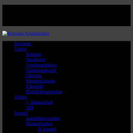
Facebook
Twitter
Instagram
Youtube
Startseite
Verein
Satzung
Steckbrief
Vereinsspielplan
Stadionmagazin
Chronik
Mitgliedsantrag
Ellenfeld
Platzbelegungsplan
Aktive
1. Mannschaft
AH
Jugend
Jugendsponsoring
Mannschaften
G Jugend