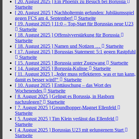
[ 20. August 2025 ]
Ein Phoenix zu Besuch bei Borussia
Startseite
[ 20. August 2025 ]
Nachholtermin gefunden: Jubiläumsspiel
gegen FCS am 4. September!
Startseite
[ 19. August 2025 ]
11:0 – Top-Start für Borussias neue U23
Startseite
[ 18. August 2025 ]
Offensivverstärkung für Borussia
Startseite
[ 18. August 2025 ]
Namen und Notizen …
Startseite
[ 17. August 2025 ]
Borussias Statement: 5:1 gegen Rastpfuhl
Startseite
[ 15. August 2025 ]
Borussia unter Zugzwang
Startseite
[ 14. August 2025 ]
Borussia-Kulisse
Startseite
[ 11. August 2025 ]
„Jeder muss reflektieren, was er tun kann,
damit es besser wird!“
Startseite
[ 10. August 2025 ]
Enttäuschung – das Wort des
Wochenendes
Startseite
[ 8. August 2025 ]
Gelingt es Borussia, in Hasborn
nachzulegen?
Startseite
[ 7. August 2025 ]
Groundhopper-Magnet Ellenfeld
Startseite
[ 5. August 2025 ]
Tim Klein verlässt das Ellenfeld
Startseite
[ 4. August 2025 ]
Borussias U23 mit gelungenem Start
Startseite