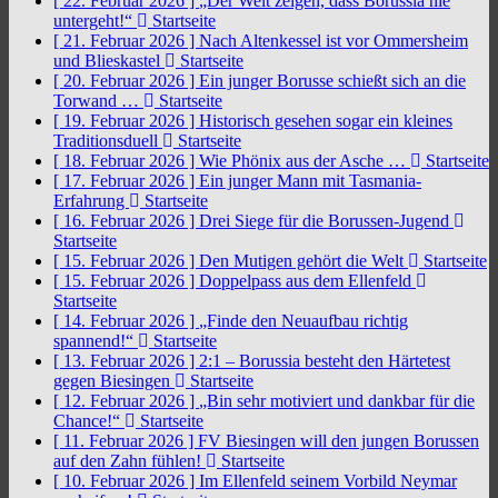
[ 22. Februar 2026 ]
„Der Welt zeigen, dass Borussia nie
untergeht!“
Startseite
[ 21. Februar 2026 ]
Nach Altenkessel ist vor Ommersheim
und Blieskastel
Startseite
[ 20. Februar 2026 ]
Ein junger Borusse schießt sich an die
Torwand …
Startseite
[ 19. Februar 2026 ]
Historisch gesehen sogar ein kleines
Traditionsduell
Startseite
[ 18. Februar 2026 ]
Wie Phönix aus der Asche …
Startseite
[ 17. Februar 2026 ]
Ein junger Mann mit Tasmania-
Erfahrung
Startseite
[ 16. Februar 2026 ]
Drei Siege für die Borussen-Jugend
Startseite
[ 15. Februar 2026 ]
Den Mutigen gehört die Welt
Startseite
[ 15. Februar 2026 ]
Doppelpass aus dem Ellenfeld
Startseite
[ 14. Februar 2026 ]
„Finde den Neuaufbau richtig
spannend!“
Startseite
[ 13. Februar 2026 ]
2:1 – Borussia besteht den Härtetest
gegen Biesingen
Startseite
[ 12. Februar 2026 ]
„Bin sehr motiviert und dankbar für die
Chance!“
Startseite
[ 11. Februar 2026 ]
FV Biesingen will den jungen Borussen
auf den Zahn fühlen!
Startseite
[ 10. Februar 2026 ]
Im Ellenfeld seinem Vorbild Neymar