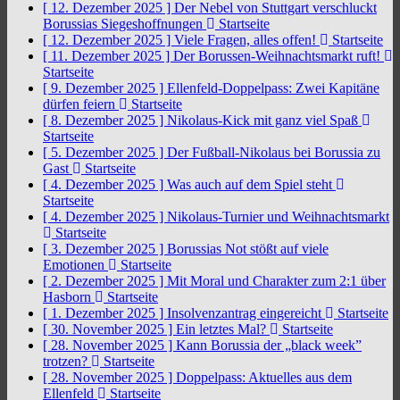
[ 12. Dezember 2025 ]
Der Nebel von Stuttgart verschluckt
Borussias Siegeshoffnungen
Startseite
[ 12. Dezember 2025 ]
Viele Fragen, alles offen!
Startseite
[ 11. Dezember 2025 ]
Der Borussen-Weihnachtsmarkt ruft!
Startseite
[ 9. Dezember 2025 ]
Ellenfeld-Doppelpass: Zwei Kapitäne
dürfen feiern
Startseite
[ 8. Dezember 2025 ]
Nikolaus-Kick mit ganz viel Spaß
Startseite
[ 5. Dezember 2025 ]
Der Fußball-Nikolaus bei Borussia zu
Gast
Startseite
[ 4. Dezember 2025 ]
Was auch auf dem Spiel steht
Startseite
[ 4. Dezember 2025 ]
Nikolaus-Turnier und Weihnachtsmarkt
Startseite
[ 3. Dezember 2025 ]
Borussias Not stößt auf viele
Emotionen
Startseite
[ 2. Dezember 2025 ]
Mit Moral und Charakter zum 2:1 über
Hasborn
Startseite
[ 1. Dezember 2025 ]
Insolvenzantrag eingereicht
Startseite
[ 30. November 2025 ]
Ein letztes Mal?
Startseite
[ 28. November 2025 ]
Kann Borussia der „black week”
trotzen?
Startseite
[ 28. November 2025 ]
Doppelpass: Aktuelles aus dem
Ellenfeld
Startseite