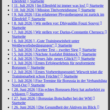
Ellenfeld
Startseite
[ 11. Juli 2026 ]
Im Ellenfeld ist immer was los!
Startseite
[ 10. Juli 2026 ]
Mission Titelverteidigung
Startseite
[ 9. Juli 2026 ]
Ein erfahrener Physiotherapeut ist zurück im
Ellenfeld!
Startseite
[ 8. Juli 2026 ]
Wir stellen vor: Dhiyauldin Fouzi Souysi
Startseite
[ 7. Juli 2026 ]
Wir stellen vor: Darius-Constantin Cherascu
Startseite
[ 6. Juli 2026 ]
„Gute Trainingseinheit unter
Wettbewerbsbedingungen“
Startseite
[ 5. Juli 2026 ]
Zweiter Test – zweiter Sieg
Startseite
[ 5. Juli 2026 ]
Nächste Ausfahrt Bildstock
Startseite
[ 4. Juli 2026 ]
Neues Jahr, neues Glück?!
Startseite
[ 3. Juli 2026 ]
Erstes Erfolgserlebnis für neuformierte
Borussen
Startseite
[ 2. Juli 2026 ]
Erstes Vorbereitungsspiel: Wieweit trägt die
Trainingsarbeit schon Früchte?
Startseite
[ 1. Juli 2026 ]
Fixe Termine für Borussia in der Verbandsliga
Nord-Ost
Startseite
[ 28. Juni 2026 ]
Ein echtes Borussen-Herz hat aufgehört zu
schlagen
Startseite
[ 27. Juni 2026 ]
Borussias Botschafter bei der WM
Startseite
[ 26. Juni 2026 ]
Die Gesundheit der Aktiven im Blick