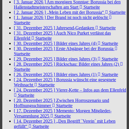
[ 3. Januar 2026 ]
Am morgigen Sonntag: Borussia bei den
Hallenstadtmeisterschaften am Start
Startseite
[ 2. Januar 2026 ]
„Mein Leben mit der Borussia“
Startseite
[ 1. Januar 2026 ]
Der Brand ist noch nicht gelöscht
Startseite
[ 31. Dezember 2025 ]
Jahresend-Gedanken
Startseite
[ 31. Dezember 2025 ]
Auch Nico Purket verlässt das
Ellenfeld
Startseite
[ 30. Dezember 2025 ]
Bilder eines Jahres (4)
Startseite
[ 30. Dezember 2025 ]
Erste Abgänge bei der Borussia
Startseite
[ 29. Dezember 2025 ]
Bilder eines Jahres (3)
Startseite
[ 28. Dezember 2025 ]
Rückschau: Bilder eines Jahres (2)
Startseite
[ 26. Dezember 2025 ]
Bilder eines Jahres (1)
Startseite
[ 24. Dezember 2025 ]
Borussia wünscht eine gesegnete
Weihnacht
Startseite
[ 24. Dezember 2025 ]
Vierer-Kette – Infos aus dem Ellenfeld
Startseite
[ 20. Dezember 2025 ]
Zwischen Horroszenario und
Hoffnungsschimmer
Startseite
[ 17. Dezember 2025 ]
Memento: Morgen Mitglieder-
Versammlung 2025
Startseite
[ 14. Dezember 2025 ]
„Den Begriff `Verein´ mit Leben
gefüllt“
Startseite