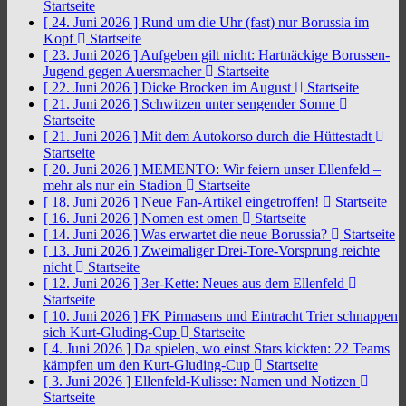
Startseite
[ 24. Juni 2026 ]
Rund um die Uhr (fast) nur Borussia im
Kopf
Startseite
[ 23. Juni 2026 ]
Aufgeben gilt nicht: Hartnäckige Borussen-
Jugend gegen Auersmacher
Startseite
[ 22. Juni 2026 ]
Dicke Brocken im August
Startseite
[ 21. Juni 2026 ]
Schwitzen unter sengender Sonne
Startseite
[ 21. Juni 2026 ]
Mit dem Autokorso durch die Hüttestadt
Startseite
[ 20. Juni 2026 ]
MEMENTO: Wir feiern unser Ellenfeld –
mehr als nur ein Stadion
Startseite
[ 18. Juni 2026 ]
Neue Fan-Artikel eingetroffen!
Startseite
[ 16. Juni 2026 ]
Nomen est omen
Startseite
[ 14. Juni 2026 ]
Was erwartet die neue Borussia?
Startseite
[ 13. Juni 2026 ]
Zweimaliger Drei-Tore-Vorsprung reichte
nicht
Startseite
[ 12. Juni 2026 ]
3er-Kette: Neues aus dem Ellenfeld
Startseite
[ 10. Juni 2026 ]
FK Pirmasens und Eintracht Trier schnappen
sich Kurt-Gluding-Cup
Startseite
[ 4. Juni 2026 ]
Da spielen, wo einst Stars kickten: 22 Teams
kämpfen um den Kurt-Gluding-Cup
Startseite
[ 3. Juni 2026 ]
Ellenfeld-Kulisse: Namen und Notizen
Startseite