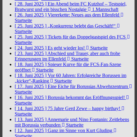
[ 28. Juni 2025 ]
Ein Abend beim FC Kutzhof – Testspiel,
Bratwurst und ein bisschen Nostalgie
1.Mannschaft
[ 26. Juni 2025 ]
Viererkette: Neues aus dem Ellenfeld
Startseite
[ 25. Juni 2025 ]
„Konkurrenz belebt das Geschäft!“
Startseite
[ 25. Juni 2025 ]
Tickets für das Doppelgastspiel des FCS
Startseite
[ 24. Juni 2025 ]
Es geht wieder los!
Startseite
[ 23. Juni 2025 ]
Abschied und Trauer, aber auch frohe
Erinnerungen im Ellenfeld
Startseite
[ 18. Juni 2025 ]
Spieser Kurve für die FCS-Fan-Szene
geöffnet
Startseite
[ 18. Juni 2025 ]
Vor 60 Jahren: Erfolgreiche Borussen im
„kicker“-Ranking
Startseite
[ 17. Juni 2025 ]
Eine Eiche für Borussias Abwehrzentrum
Startseite
[ 16. Juni 2025 ]
Borussia bekommt das Eröffnungsspiel!
Startseite
[ 14. Juni 2025 ]
75 Jahre Gerd Zewe – happy birthay!
Startseite
[ 13. Juni 2025 ]
Annemarie und Nino Fontanin: Zeitlebens
mit Borussia verbunden
Startseite
[ 12. Juni 2025 ]
Ganz im Sinne von Kurt Gluding
Startseite