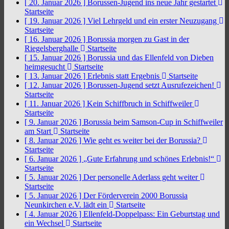
[ 20. Januar 2026 ]
Borussen-Jugend ins neue Jahr gestartet
Startseite
[ 19. Januar 2026 ]
Viel Lehrgeld und ein erster Neuzugang
Startseite
[ 16. Januar 2026 ]
Borussia morgen zu Gast in der
Riegelsberghalle
Startseite
[ 15. Januar 2026 ]
Borussia und das Ellenfeld von Dieben
heimgesucht
Startseite
[ 13. Januar 2026 ]
Erlebnis statt Ergebnis
Startseite
[ 12. Januar 2026 ]
Borussen-Jugend setzt Ausrufezeichen!
Startseite
[ 11. Januar 2026 ]
Kein Schiffbruch in Schiffweiler
Startseite
[ 9. Januar 2026 ]
Borussia beim Samson-Cup in Schiffweiler
am Start
Startseite
[ 8. Januar 2026 ]
Wie geht es weiter bei der Borussia?
Startseite
[ 6. Januar 2026 ]
„Gute Erfahrung und schönes Erlebnis!“
Startseite
[ 5. Januar 2026 ]
Der personelle Aderlass geht weiter
Startseite
[ 5. Januar 2026 ]
Der Förderverein 2000 Borussia
Neunkirchen e.V. lädt ein
Startseite
[ 4. Januar 2026 ]
Ellenfeld-Doppelpass: Ein Geburtstag und
ein Wechsel
Startseite