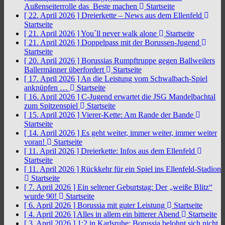
Außenseiterrolle das Beste machen
Startseite
[ 22. April 2026 ]
Dreierkette – News aus dem Ellenfeld
Startseite
[ 21. April 2026 ]
You´ll never walk alone
Startseite
[ 21. April 2026 ]
Doppelpass mit der Borussen-Jugend
Startseite
[ 20. April 2026 ]
Borussias Rumpftruppe gegen Ballweilers
Ballermänner überfordert
Startseite
[ 17. April 2026 ]
An die Leistung vom Schwalbach-Spiel
anknüpfen …
Startseite
[ 16. April 2026 ]
C-Jugend erwartet die JSG Mandelbachtal
zum Spitzenspiel
Startseite
[ 15. April 2026 ]
Vierer-Kette: Am Rande der Bande
Startseite
[ 14. April 2026 ]
Es geht weiter, immer weiter, immer weiter
voran!
Startseite
[ 11. April 2026 ]
Dreierkette: Infos aus dem Ellenfeld
Startseite
[ 11. April 2026 ]
Rückkehr für ein Spiel ins Ellenfeld-Stadion
Startseite
[ 7. April 2026 ]
Ein seltener Geburtstag: Der „weiße Blitz“
wurde 90!
Startseite
[ 6. April 2026 ]
Borussia mit guter Leistung
Startseite
[ 4. April 2026 ]
Alles in allem ein bitterer Abend
Startseite
[ 3. April 2026 ]
1:2 in Karlsruhe: Borussia belohnt sich nicht