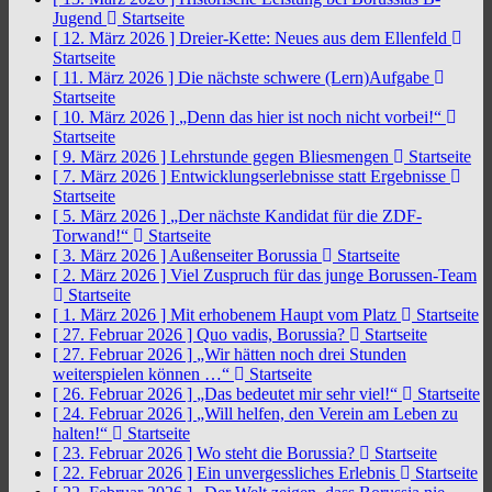
Jugend
Startseite
[ 12. März 2026 ]
Dreier-Kette: Neues aus dem Ellenfeld
Startseite
[ 11. März 2026 ]
Die nächste schwere (Lern)Aufgabe
Startseite
[ 10. März 2026 ]
„Denn das hier ist noch nicht vorbei!“
Startseite
[ 9. März 2026 ]
Lehrstunde gegen Bliesmengen
Startseite
[ 7. März 2026 ]
Entwicklungserlebnisse statt Ergebnisse
Startseite
[ 5. März 2026 ]
„Der nächste Kandidat für die ZDF-
Torwand!“
Startseite
[ 3. März 2026 ]
Außenseiter Borussia
Startseite
[ 2. März 2026 ]
Viel Zuspruch für das junge Borussen-Team
Startseite
[ 1. März 2026 ]
Mit erhobenem Haupt vom Platz
Startseite
[ 27. Februar 2026 ]
Quo vadis, Borussia?
Startseite
[ 27. Februar 2026 ]
„Wir hätten noch drei Stunden
weiterspielen können …“
Startseite
[ 26. Februar 2026 ]
„Das bedeutet mir sehr viel!“
Startseite
[ 24. Februar 2026 ]
„Will helfen, den Verein am Leben zu
halten!“
Startseite
[ 23. Februar 2026 ]
Wo steht die Borussia?
Startseite
[ 22. Februar 2026 ]
Ein unvergessliches Erlebnis
Startseite