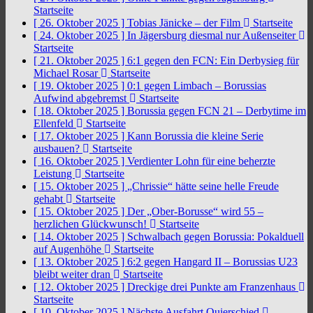
Startseite
[ 26. Oktober 2025 ]
Tobias Jänicke – der Film
Startseite
[ 24. Oktober 2025 ]
In Jägersburg diesmal nur Außenseiter
Startseite
[ 21. Oktober 2025 ]
6:1 gegen den FCN: Ein Derbysieg für
Michael Rosar
Startseite
[ 19. Oktober 2025 ]
0:1 gegen Limbach – Borussias
Aufwind abgebremst
Startseite
[ 18. Oktober 2025 ]
Borussia gegen FCN 21 – Derbytime im
Ellenfeld
Startseite
[ 17. Oktober 2025 ]
Kann Borussia die kleine Serie
ausbauen?
Startseite
[ 16. Oktober 2025 ]
Verdienter Lohn für eine beherzte
Leistung
Startseite
[ 15. Oktober 2025 ]
„Chrissie“ hätte seine helle Freude
gehabt
Startseite
[ 15. Oktober 2025 ]
Der „Ober-Borusse“ wird 55 –
herzlichen Glückwunsch!
Startseite
[ 14. Oktober 2025 ]
Schwalbach gegen Borussia: Pokalduell
auf Augenhöhe
Startseite
[ 13. Oktober 2025 ]
6:2 gegen Hangard II – Borussias U23
bleibt weiter dran
Startseite
[ 12. Oktober 2025 ]
Dreckige drei Punkte am Franzenhaus
Startseite
[ 10. Oktober 2025 ]
Nächste Ausfahrt Quierschied