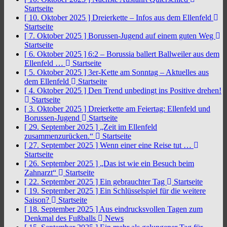
Startseite
[ 10. Oktober 2025 ]
Dreierkette – Infos aus dem Ellenfeld
Startseite
[ 7. Oktober 2025 ]
Borussen-Jugend auf einem guten Weg
Startseite
[ 6. Oktober 2025 ]
6:2 – Borussia ballert Ballweiler aus dem
Ellenfeld …
Startseite
[ 5. Oktober 2025 ]
3er-Kette am Sonntag – Aktuelles aus
dem Ellenfeld
Startseite
[ 4. Oktober 2025 ]
Den Trend unbedingt ins Positive drehen!
Startseite
[ 3. Oktober 2025 ]
Dreierkette am Feiertag: Ellenfeld und
Borussen-Jugend
Startseite
[ 29. September 2025 ]
„Zeit im Ellenfeld
zusammenzurücken.“
Startseite
[ 27. September 2025 ]
Wenn einer eine Reise tut …
Startseite
[ 26. September 2025 ]
„Das ist wie ein Besuch beim
Zahnarzt“
Startseite
[ 22. September 2025 ]
Ein gebrauchter Tag
Startseite
[ 19. September 2025 ]
Ein Schlüsselspiel für die weitere
Saison?
Startseite
[ 18. September 2025 ]
Aus eindrucksvollen Tagen zum
Denkmal des Fußballs
News