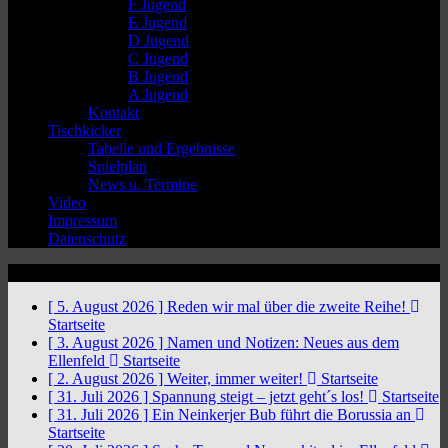
F Jugend
E Jugend
D Jugend
C Jugend
B Jugend
A Jugend
Kontakt
Tischkicker
Tabelle und Ergebnisse
Spielplan
News u. Termine
Video
Impressum
Datenschutz
News Ticker
[ 5. August 2026 ]
Reden wir mal über die zweite Reihe!
Startseite
[ 3. August 2026 ]
Namen und Notizen: Neues aus dem
Ellenfeld
Startseite
[ 2. August 2026 ]
Weiter, immer weiter!
Startseite
[ 31. Juli 2026 ]
Spannung steigt – jetzt geht´s los!
Startseite
[ 31. Juli 2026 ]
Ein Neinkerjer Bub führt die Borussia an
Startseite