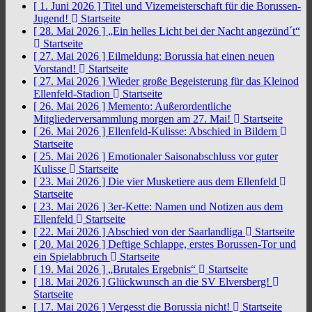
[ 1. Juni 2026 ]
Titel und Vizemeisterschaft für die Borussen-
Jugend!
Startseite
[ 28. Mai 2026 ]
„Ein helles Licht bei der Nacht angezünd´t“
Startseite
[ 27. Mai 2026 ]
Eilmeldung: Borussia hat einen neuen
Vorstand!
Startseite
[ 27. Mai 2026 ]
Wieder große Begeisterung für das Kleinod
Ellenfeld-Stadion
Startseite
[ 26. Mai 2026 ]
Memento: Außerordentliche
Mitgliederversammlung morgen am 27. Mai!
Startseite
[ 26. Mai 2026 ]
Ellenfeld-Kulisse: Abschied in Bildern
Startseite
[ 25. Mai 2026 ]
Emotionaler Saisonabschluss vor guter
Kulisse
Startseite
[ 23. Mai 2026 ]
Die vier Musketiere aus dem Ellenfeld
Startseite
[ 23. Mai 2026 ]
3er-Kette: Namen und Notizen aus dem
Ellenfeld
Startseite
[ 22. Mai 2026 ]
Abschied von der Saarlandliga
Startseite
[ 20. Mai 2026 ]
Deftige Schlappe, erstes Borussen-Tor und
ein Spielabbruch
Startseite
[ 19. Mai 2026 ]
„Brutales Ergebnis“
Startseite
[ 18. Mai 2026 ]
Glückwunsch an die SV Elversberg!
Startseite
[ 17. Mai 2026 ]
Vergesst die Borussia nicht!
Startseite