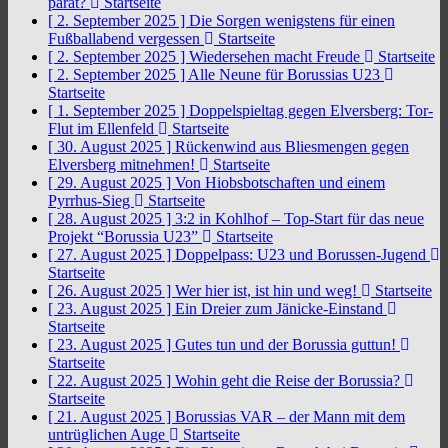
parat?
Startseite
[ 2. September 2025 ]
Die Sorgen wenigstens für einen
Fußballabend vergessen
Startseite
[ 2. September 2025 ]
Wiedersehen macht Freude
Startseite
[ 2. September 2025 ]
Alle Neune für Borussias U23
Startseite
[ 1. September 2025 ]
Doppelspieltag gegen Elversberg: Tor-
Flut im Ellenfeld
Startseite
[ 30. August 2025 ]
Rückenwind aus Bliesmengen gegen
Elversberg mitnehmen!
Startseite
[ 29. August 2025 ]
Von Hiobsbotschaften und einem
Pyrrhus-Sieg
Startseite
[ 28. August 2025 ]
3:2 in Kohlhof – Top-Start für das neue
Projekt “Borussia U23”
Startseite
[ 27. August 2025 ]
Doppelpass: U23 und Borussen-Jugend
Startseite
[ 26. August 2025 ]
Wer hier ist, ist hin und weg!
Startseite
[ 23. August 2025 ]
Ein Dreier zum Jänicke-Einstand
Startseite
[ 23. August 2025 ]
Gutes tun und der Borussia guttun!
Startseite
[ 22. August 2025 ]
Wohin geht die Reise der Borussia?
Startseite
[ 21. August 2025 ]
Borussias VAR – der Mann mit dem
untrüglichen Auge
Startseite