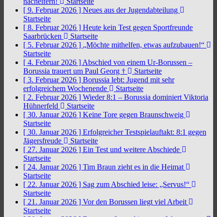
nacheifern!
Startseite
[ 9. Februar 2026 ]
Neues aus der Jugendabteilung
Startseite
[ 8. Februar 2026 ]
Heute kein Test gegen Sportfreunde
Saarbrücken
Startseite
[ 5. Februar 2026 ]
„Möchte mithelfen, etwas aufzubauen!“
Startseite
[ 4. Februar 2026 ]
Abschied von einem Ur-Borussen –
Borussia trauert um Paul Georg †
Startseite
[ 3. Februar 2026 ]
Borussia lebt: Jugend mit sehr
erfolgreichem Wochenende
Startseite
[ 2. Februar 2026 ]
Wieder 8:1 – Borussia dominiert Viktoria
Hühnerfeld
Startseite
[ 30. Januar 2026 ]
Keine Tore gegen Braunschweig
Startseite
[ 30. Januar 2026 ]
Erfolgreicher Testspielauftakt: 8:1 gegen
Jägersfreude
Startseite
[ 27. Januar 2026 ]
Ein Test und weitere Abschiede
Startseite
[ 24. Januar 2026 ]
Tim Braun zieht es in die Heimat
Startseite
[ 22. Januar 2026 ]
Sag zum Abschied leise: „Servus!“
Startseite
[ 21. Januar 2026 ]
Vor den Borussen liegt viel Arbeit
Startseite