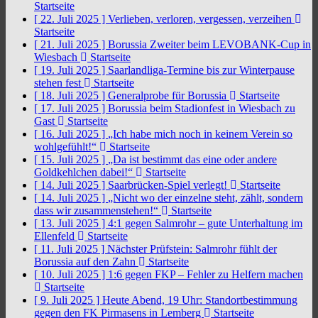
Startseite
[ 22. Juli 2025 ]
Verlieben, verloren, vergessen, verzeihen
Startseite
[ 21. Juli 2025 ]
Borussia Zweiter beim LEVOBANK-Cup in
Wiesbach
Startseite
[ 19. Juli 2025 ]
Saarlandliga-Termine bis zur Winterpause
stehen fest
Startseite
[ 18. Juli 2025 ]
Generalprobe für Borussia
Startseite
[ 17. Juli 2025 ]
Borussia beim Stadionfest in Wiesbach zu
Gast
Startseite
[ 16. Juli 2025 ]
„Ich habe mich noch in keinem Verein so
wohlgefühlt!“
Startseite
[ 15. Juli 2025 ]
„Da ist bestimmt das eine oder andere
Goldkehlchen dabei!“
Startseite
[ 14. Juli 2025 ]
Saarbrücken-Spiel verlegt!
Startseite
[ 14. Juli 2025 ]
„Nicht wo der einzelne steht, zählt, sondern
dass wir zusammenstehen!“
Startseite
[ 13. Juli 2025 ]
4:1 gegen Salmrohr – gute Unterhaltung im
Ellenfeld
Startseite
[ 11. Juli 2025 ]
Nächster Prüfstein: Salmrohr fühlt der
Borussia auf den Zahn
Startseite
[ 10. Juli 2025 ]
1:6 gegen FKP – Fehler zu Helfern machen
Startseite
[ 9. Juli 2025 ]
Heute Abend, 19 Uhr: Standortbestimmung
gegen den FK Pirmasens in Lemberg
Startseite