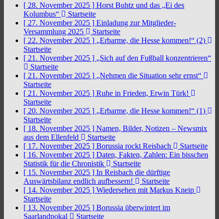
[ 28. November 2025 ]
Horst Buhtz und das „Ei des
Kolumbus“
Startseite
[ 27. November 2025 ]
Einladung zur Mitglieder-
Versammlung 2025
Startseite
[ 22. November 2025 ]
„Erbarme, die Hesse kommen!“ (2)
Startseite
[ 21. November 2025 ]
„Sich auf den Fußball konzentrieren“
Startseite
[ 21. November 2025 ]
„Nehmen die Situation sehr ernst“
Startseite
[ 21. November 2025 ]
Ruhe in Frieden, Erwin Türk!
Startseite
[ 20. November 2025 ]
„Erbarme, die Hesse kommen!“ (1)
Startseite
[ 18. November 2025 ]
Namen, Bilder, Notizen – Newsmix
aus dem Ellenfeld
Startseite
[ 17. November 2025 ]
Borussia rockt Reisbach
Startseite
[ 16. November 2025 ]
Daten, Fakten, Zahlen: Ein bisschen
Statistik für die Chronistik
Startseite
[ 15. November 2025 ]
In Reisbach die dürftige
Auswärtsbilanz endlich aufbessern!
Startseite
[ 14. November 2025 ]
Wiedersehen mit Markus Kneip
Startseite
[ 13. November 2025 ]
Borussia überwintert im
Saarlandpokal
Startseite