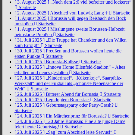
[ 3. August 2025 ]
„Nach dem 2:0 viel befreiter und lockerer“
Startseite
[ 2. August 2025 ]
Abschied von Ludwig Lang †
Startseite
[ 1. August 2025 ]
Borussia will gegen Reisbach den Bock
umstoßen
Startseite
[ 1. August 2025 ]
Misslungene zweite Borussen-Halbzeit,
heimstarke Preußen
Startseite
[ 31. Juli 2025 ]
„Die Truppe hat Charakter und den Willen
zum Erfolg!“
Startseite
[ 30. Juli 2025 ]
Preußen und Borussen wollen heute die
ersten Punkte
Startseite
[ 29. Juli 2025 ]
Borussia-Kulisse
Startseite
[ 28. Juli 2025 ]
„Innova Home Ellenfeld-Stadion“ – Altes
erhalten und neues gestalten
Startseite
[ 27. Juli 2025 ]
„Kinderinsel“, „Kükenkoje“, Saarpfalz-
Werkstatt“ und der Fußball als „schönste Nebensache der
Welt“
Startseite
[ 26. Juli 2025 ]
Bitterer Abend für Borussia
Startseite
[ 25. Juli 2025 ]
Lepidoptera Borussiae
Startseite
[ 25. Juli 2025 ]
Geburtstagsparty oder Party-Crash?
Startseite
[ 24. Juli 2025 ]
Ein Märchenprinz für Borussia?
Startseite
[ 24. Juli 2025 ]
120 Jahre Borussia: Eine alte junge Dame
feiert heute Geburtstag!
Startseite
[ 23. Juli 2025 ]
„Sag´ zum Abschied leise Servus!“