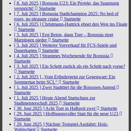
[ 8. Juli 2025 ]
Borussia U23: Ein Projekt, das Spannung
verspricht!
Startseite
[ 7. Juli 2025 ]
Borussia Stadtchampion 2025: No bed of
roses, no pleasure cruise
Startseite
[ 6. Juli 2025 ]
Christmann-Hattrick ebnet den Weg ins Finale
Startseite
[ 5. Juli 2025 ]
Erst Beton, dann Tore – Borussia ringt
Marpingen nieder
Startseite
[ 5. Juli 2025 ]
Weiterer Vorverkauf für FCS-Spiele und
Dauerkarten
Startseite
[ 4. Juli 2025 ]
Strammes Wochenende für Borussia
Startseite
[ 3. Juli 2025 ]
Ein Schritt zurück als ein Schritt nach vorne?
Startseite
[ 2. Juli 2025 ]
„Vom Erfindergeist zur Gegenwart: Ein
Sommertag beim SCL“
Startseite
[ 1. Juli 2025 ]
Zwei Stadttitel für die Borussen-Jugend
Startseite
[ 1. Juli 2025 ]
Heute Abend Startschuss zur
Stadtmeisterschaft 2025
Startseite
[ 30. Juni 2025 ]
Acht Tore in Halbzeit zwei
Startseite
[ 29. Juni 2025 ]
Hoffnungsvoller Start für die neue U23
Startseite
[ 29. Juni 2025 ]
Nächste Testspiel-Ausfahrt: Holz-
Wahlschied
Startseite