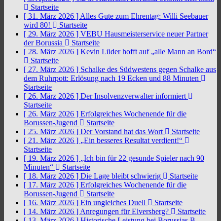
Startseite
[ 31. März 2026 ]
Alles Gute zum Ehrentag: Willi Seebauer
wird 80!
Startseite
[ 29. März 2026 ]
VEBU Hausmeisterservice neuer Partner
der Borussia
Startseite
[ 28. März 2026 ]
Kevin Lüder hofft auf „alle Mann an Bord“
Startseite
[ 27. März 2026 ]
Schalke des Südwestens gegen Schalke aus
dem Ruhrpott: Erlösung nach 19 Ecken und 88 Minuten
Startseite
[ 26. März 2026 ]
Der Insolvenzverwalter informiert
Startseite
[ 26. März 2026 ]
Erfolgreiches Wochenende für die
Borussen-Jugend
Startseite
[ 25. März 2026 ]
Der Vorstand hat das Wort
Startseite
[ 21. März 2026 ]
„Ein besseres Resultat verdient!“
Startseite
[ 19. März 2026 ]
„Ich bin für 22 gesunde Spieler nach 90
Minuten“
Startseite
[ 18. März 2026 ]
Die Lage bleibt schwierig
Startseite
[ 17. März 2026 ]
Erfolgreiches Wochenende für die
Borussen-Jugend
Startseite
[ 16. März 2026 ]
Ein ungleiches Duell
Startseite
[ 14. März 2026 ]
Anregungen für Elversberg?
Startseite
[ 13. März 2026 ]
Historische Leistung bei Borussias B-