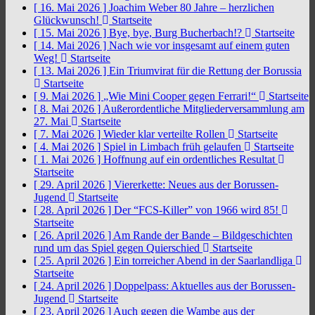
[ 16. Mai 2026 ]
Joachim Weber 80 Jahre – herzlichen
Glückwunsch!
Startseite
[ 15. Mai 2026 ]
Bye, bye, Burg Bucherbach!?
Startseite
[ 14. Mai 2026 ]
Nach wie vor insgesamt auf einem guten
Weg!
Startseite
[ 13. Mai 2026 ]
Ein Triumvirat für die Rettung der Borussia
Startseite
[ 9. Mai 2026 ]
„Wie Mini Cooper gegen Ferrari!“
Startseite
[ 8. Mai 2026 ]
Außerordentliche Mitgliederversammlung am
27. Mai
Startseite
[ 7. Mai 2026 ]
Wieder klar verteilte Rollen
Startseite
[ 4. Mai 2026 ]
Spiel in Limbach früh gelaufen
Startseite
[ 1. Mai 2026 ]
Hoffnung auf ein ordentliches Resultat
Startseite
[ 29. April 2026 ]
Viererkette: Neues aus der Borussen-
Jugend
Startseite
[ 28. April 2026 ]
Der “FCS-Killer” von 1966 wird 85!
Startseite
[ 26. April 2026 ]
Am Rande der Bande – Bildgeschichten
rund um das Spiel gegen Quierschied
Startseite
[ 25. April 2026 ]
Ein torreicher Abend in der Saarlandliga
Startseite
[ 24. April 2026 ]
Doppelpass: Aktuelles aus der Borussen-
Jugend
Startseite
[ 23. April 2026 ]
Auch gegen die Wambe aus der