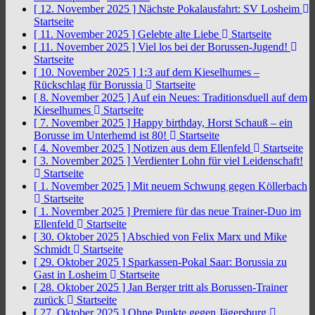
[ 12. November 2025 ]
Nächste Pokalausfahrt: SV Losheim
Startseite
[ 11. November 2025 ]
Gelebte alte Liebe
Startseite
[ 11. November 2025 ]
Viel los bei der Borussen-Jugend!
Startseite
[ 10. November 2025 ]
1:3 auf dem Kieselhumes –
Rückschlag für Borussia
Startseite
[ 8. November 2025 ]
Auf ein Neues: Traditionsduell auf dem
Kieselhumes
Startseite
[ 7. November 2025 ]
Happy birthday, Horst Schauß – ein
Borusse im Unterhemd ist 80!
Startseite
[ 4. November 2025 ]
Notizen aus dem Ellenfeld
Startseite
[ 3. November 2025 ]
Verdienter Lohn für viel Leidenschaft!
Startseite
[ 1. November 2025 ]
Mit neuem Schwung gegen Köllerbach
Startseite
[ 1. November 2025 ]
Premiere für das neue Trainer-Duo im
Ellenfeld
Startseite
[ 30. Oktober 2025 ]
Abschied von Felix Marx und Mike
Schmidt
Startseite
[ 29. Oktober 2025 ]
Sparkassen-Pokal Saar: Borussia zu
Gast in Losheim
Startseite
[ 28. Oktober 2025 ]
Jan Berger tritt als Borussen-Trainer
zurück
Startseite
[ 27. Oktober 2025 ]
Ohne Punkte gegen Jägersburg