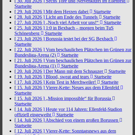
[ 30. Juli 2026 ]
Sechs Tore und Nervenkitzel im Ellenfeld
Startseite
[ 29. Juli 2026 ]
Mit dem Herzen dabei
Startseite
[ 28. Juli 2026 ]
Licht am Ende des Tunnels
Startseite
[ 27. Juli 2026 ]
„Noch viel Arbeit vor uns!“
Startseite
[ 25. Juli 2026 ]
1:0 in Bexbach – morgen beim TuS
Schönenberg
Startseite
[ 23. Juli 2026 ]
Borussia testet bei der SG Bexbach
Startseite
[ 22. Juli 2026 ]
Vom beschaulichen Plätzchen im Grünen zur
Bundesliga-Arena (2)
Startseite
[ 21. Juli 2026 ]
Vom beschaulichen Plätzchen im Grünen zur
Bundesliga-Arena (1)
Startseite
[ 20. Juli 2026 ]
Der Mann mit dem Schnauzer
Startseite
[ 19. Juli 2026 ]
Blood, sweat and tears
Startseite
[ 17. Juli 2026 ]
Kein Test in Merchweiler!
Startseite
[ 15. Juli 2026 ]
Vierer-Kette: Neues aus dem Ellenfeld
Startseite
[ 15. Juli 2026 ]
„Mission impossible“ für Borussia
Startseite
[ 14. Juli 2026 ]
Heute vor 114 Jahren: Ellenfeld-Stadion
offiziell eingeweiht
Startseite
[ 14. Juli 2026 ]
Abschied von einem großen Borussen
Startseite
[ 12. Juli 2026 ]
Vierer-Kette: Sonntagsnews aus dem