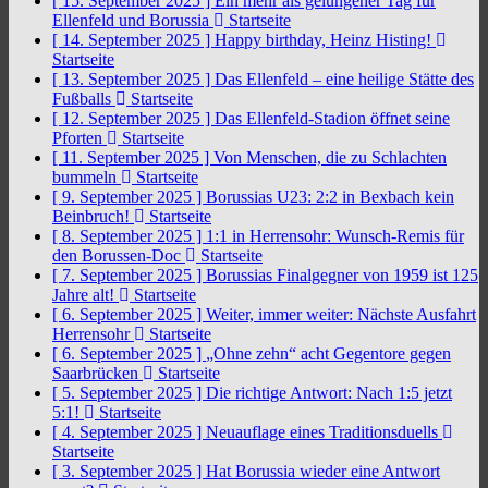
[ 15. September 2025 ]
Ein mehr als gelungener Tag für
Ellenfeld und Borussia
Startseite
[ 14. September 2025 ]
Happy birthday, Heinz Histing!
Startseite
[ 13. September 2025 ]
Das Ellenfeld – eine heilige Stätte des
Fußballs
Startseite
[ 12. September 2025 ]
Das Ellenfeld-Stadion öffnet seine
Pforten
Startseite
[ 11. September 2025 ]
Von Menschen, die zu Schlachten
bummeln
Startseite
[ 9. September 2025 ]
Borussias U23: 2:2 in Bexbach kein
Beinbruch!
Startseite
[ 8. September 2025 ]
1:1 in Herrensohr: Wunsch-Remis für
den Borussen-Doc
Startseite
[ 7. September 2025 ]
Borussias Finalgegner von 1959 ist 125
Jahre alt!
Startseite
[ 6. September 2025 ]
Weiter, immer weiter: Nächste Ausfahrt
Herrensohr
Startseite
[ 6. September 2025 ]
„Ohne zehn“ acht Gegentore gegen
Saarbrücken
Startseite
[ 5. September 2025 ]
Die richtige Antwort: Nach 1:5 jetzt
5:1!
Startseite
[ 4. September 2025 ]
Neuauflage eines Traditionsduells
Startseite
[ 3. September 2025 ]
Hat Borussia wieder eine Antwort