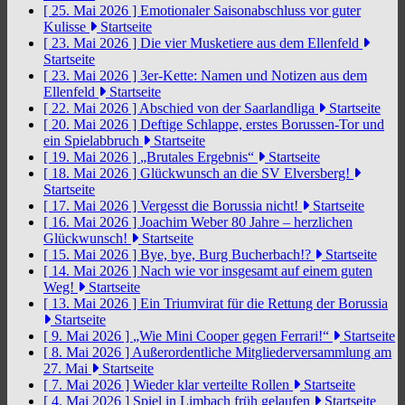
[ 25. Mai 2026 ]
Emotionaler Saisonabschluss vor guter
Kulisse
Startseite
[ 23. Mai 2026 ]
Die vier Musketiere aus dem Ellenfeld
Startseite
[ 23. Mai 2026 ]
3er-Kette: Namen und Notizen aus dem
Ellenfeld
Startseite
[ 22. Mai 2026 ]
Abschied von der Saarlandliga
Startseite
[ 20. Mai 2026 ]
Deftige Schlappe, erstes Borussen-Tor und
ein Spielabbruch
Startseite
[ 19. Mai 2026 ]
„Brutales Ergebnis“
Startseite
[ 18. Mai 2026 ]
Glückwunsch an die SV Elversberg!
Startseite
[ 17. Mai 2026 ]
Vergesst die Borussia nicht!
Startseite
[ 16. Mai 2026 ]
Joachim Weber 80 Jahre – herzlichen
Glückwunsch!
Startseite
[ 15. Mai 2026 ]
Bye, bye, Burg Bucherbach!?
Startseite
[ 14. Mai 2026 ]
Nach wie vor insgesamt auf einem guten
Weg!
Startseite
[ 13. Mai 2026 ]
Ein Triumvirat für die Rettung der Borussia
Startseite
[ 9. Mai 2026 ]
„Wie Mini Cooper gegen Ferrari!“
Startseite
[ 8. Mai 2026 ]
Außerordentliche Mitgliederversammlung am
27. Mai
Startseite
[ 7. Mai 2026 ]
Wieder klar verteilte Rollen
Startseite
[ 4. Mai 2026 ]
Spiel in Limbach früh gelaufen
Startseite