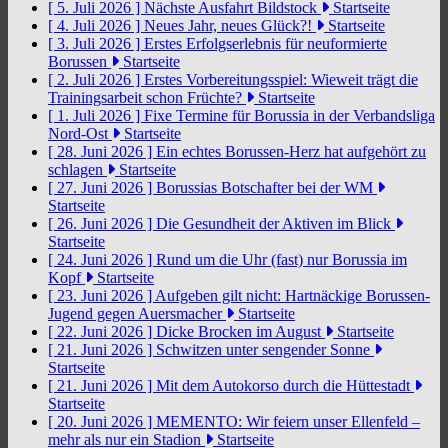
[ 5. Juli 2026 ]
Nächste Ausfahrt Bildstock
Startseite
[ 4. Juli 2026 ]
Neues Jahr, neues Glück?!
Startseite
[ 3. Juli 2026 ]
Erstes Erfolgserlebnis für neuformierte
Borussen
Startseite
[ 2. Juli 2026 ]
Erstes Vorbereitungsspiel: Wieweit trägt die
Trainingsarbeit schon Früchte?
Startseite
[ 1. Juli 2026 ]
Fixe Termine für Borussia in der Verbandsliga
Nord-Ost
Startseite
[ 28. Juni 2026 ]
Ein echtes Borussen-Herz hat aufgehört zu
schlagen
Startseite
[ 27. Juni 2026 ]
Borussias Botschafter bei der WM
Startseite
[ 26. Juni 2026 ]
Die Gesundheit der Aktiven im Blick
Startseite
[ 24. Juni 2026 ]
Rund um die Uhr (fast) nur Borussia im
Kopf
Startseite
[ 23. Juni 2026 ]
Aufgeben gilt nicht: Hartnäckige Borussen-
Jugend gegen Auersmacher
Startseite
[ 22. Juni 2026 ]
Dicke Brocken im August
Startseite
[ 21. Juni 2026 ]
Schwitzen unter sengender Sonne
Startseite
[ 21. Juni 2026 ]
Mit dem Autokorso durch die Hüttestadt
Startseite
[ 20. Juni 2026 ]
MEMENTO: Wir feiern unser Ellenfeld –
mehr als nur ein Stadion
Startseite