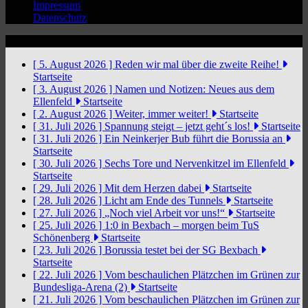
Impressum
Datenschutz
News Ticker
[ 5. August 2026 ]
Reden wir mal über die zweite Reihe!
Startseite
[ 3. August 2026 ]
Namen und Notizen: Neues aus dem
Ellenfeld
Startseite
[ 2. August 2026 ]
Weiter, immer weiter!
Startseite
[ 31. Juli 2026 ]
Spannung steigt – jetzt geht´s los!
Startseite
[ 31. Juli 2026 ]
Ein Neinkerjer Bub führt die Borussia an
Startseite
[ 30. Juli 2026 ]
Sechs Tore und Nervenkitzel im Ellenfeld
Startseite
[ 29. Juli 2026 ]
Mit dem Herzen dabei
Startseite
[ 28. Juli 2026 ]
Licht am Ende des Tunnels
Startseite
[ 27. Juli 2026 ]
„Noch viel Arbeit vor uns!“
Startseite
[ 25. Juli 2026 ]
1:0 in Bexbach – morgen beim TuS
Schönenberg
Startseite
[ 23. Juli 2026 ]
Borussia testet bei der SG Bexbach
Startseite
[ 22. Juli 2026 ]
Vom beschaulichen Plätzchen im Grünen zur
Bundesliga-Arena (2)
Startseite
[ 21. Juli 2026 ]
Vom beschaulichen Plätzchen im Grünen zur