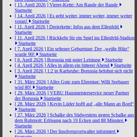
[ 15. April 2026 ]
Vierer-Kette: Am Rande der Bande
Startseite
[ 14. April 2026 ]
Es geht weiter, immer weiter, immer weiter
voran!
Startseite
[ 11. April 2026 ]
Dreierkette: Infos aus dem Ellenfeld
Startseite
[ 11. April 2026 ]
Rückkehr für ein Spiel ins Ellenfeld-Stadion
Startseite
[ 7. April 2026 ]
Ein seltener Geburtstag: Der „weiße Blitz“
wurde 90!
Startseite
[ 6. April 2026 ]
Borussia mit guter Leistung
Startseite
[ 4. April 2026 ]
Alles in allem ein bitterer Abend
Startseite
[ 3. April 2026 ]
1:2 in Karlsruhe: Borussia belohnt sich nicht
Startseite
[ 31. März 2026 ]
Alles Gute zum Ehrentag: Willi Seebauer
wird 80!
Startseite
[ 29. März 2026 ]
VEBU Hausmeisterservice neuer Partner
der Borussia
Startseite
[ 28. März 2026 ]
Kevin Lüder hofft auf „alle Mann an Bord“
Startseite
[ 27. März 2026 ]
Schalke des Südwestens gegen Schalke aus
dem Ruhrpott: Erlösung nach 19 Ecken und 88 Minuten
Startseite
[ 26. März 2026 ]
Der Insolvenzverwalter informiert
Startseite