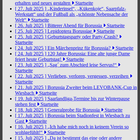
erhalten und neues gestalten
Startseite
[ 27. Juli 2025 ]
„Kinderinsel“, „Kükenkoje“, Saarpfalz-
Werkstatt“ und der Fußball als „schönste Nebensache der
Welt“
Startseite
[ 26. Juli 2025 ]
Bitterer Abend für Borussia
Startseite
[ 25. Juli 2025 ]
Lepidoptera Borussiae
Startseite
[ 25. Juli 2025 ]
Geburtstagsparty oder Party-Crash?
Startseite
[ 24. Juli 2025 ]
Ein Märchenprinz für Borussia?
Startseite
[ 24. Juli 2025 ]
120 Jahre Borussia: Eine alte junge Dame
feiert heute Geburtstag!
Startseite
[ 23. Juli 2025 ]
„Sag´ zum Abschied leise Servus!“
Startseite
[ 22. Juli 2025 ]
Verlieben, verloren, vergessen, verzeihen
Startseite
[ 21. Juli 2025 ]
Borussia Zweiter beim LEVOBANK-Cup in
Wiesbach
Startseite
[ 19. Juli 2025 ]
Saarlandliga-Termine bis zur Winterpause
stehen fest
Startseite
[ 18. Juli 2025 ]
Generalprobe für Borussia
Startseite
[ 17. Juli 2025 ]
Borussia beim Stadionfest in Wiesbach zu
Gast
Startseite
[ 16. Juli 2025 ]
„Ich habe mich noch in keinem Verein so
wohlgefühlt!“
Startseite
[ 15. Juli 2025 ]
„Da ist bestimmt das eine oder andere