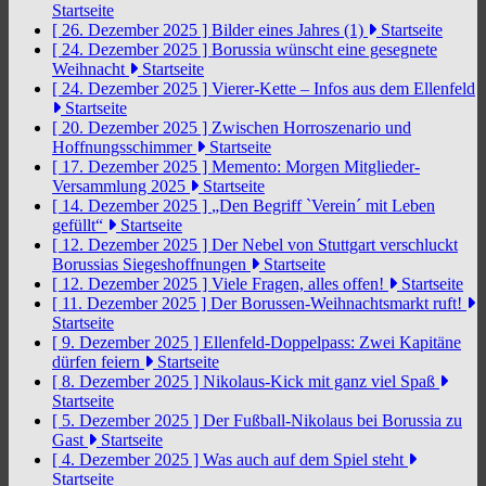
Startseite
[ 26. Dezember 2025 ]
Bilder eines Jahres (1)
Startseite
[ 24. Dezember 2025 ]
Borussia wünscht eine gesegnete
Weihnacht
Startseite
[ 24. Dezember 2025 ]
Vierer-Kette – Infos aus dem Ellenfeld
Startseite
[ 20. Dezember 2025 ]
Zwischen Horroszenario und
Hoffnungsschimmer
Startseite
[ 17. Dezember 2025 ]
Memento: Morgen Mitglieder-
Versammlung 2025
Startseite
[ 14. Dezember 2025 ]
„Den Begriff `Verein´ mit Leben
gefüllt“
Startseite
[ 12. Dezember 2025 ]
Der Nebel von Stuttgart verschluckt
Borussias Siegeshoffnungen
Startseite
[ 12. Dezember 2025 ]
Viele Fragen, alles offen!
Startseite
[ 11. Dezember 2025 ]
Der Borussen-Weihnachtsmarkt ruft!
Startseite
[ 9. Dezember 2025 ]
Ellenfeld-Doppelpass: Zwei Kapitäne
dürfen feiern
Startseite
[ 8. Dezember 2025 ]
Nikolaus-Kick mit ganz viel Spaß
Startseite
[ 5. Dezember 2025 ]
Der Fußball-Nikolaus bei Borussia zu
Gast
Startseite
[ 4. Dezember 2025 ]
Was auch auf dem Spiel steht
Startseite