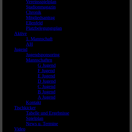
Vereinsspielplan
Stadionmagazin
Chronik
Mitgliedsantrag
Ellenfeld
Platzbelegungsplan
Aktive
1. Mannschaft
AH
Jugend
Jugendsponsoring
Mannschaften
G Jugend
F Jugend
E Jugend
D Jugend
C Jugend
B Jugend
A Jugend
Kontakt
Tischkicker
Tabelle und Ergebnisse
Spielplan
News u. Termine
Video