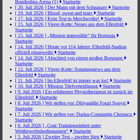
Bundesliga-Arena (1)
Startseite
[ 20. Juli 2026 ]
Der Mann mit dem Schnauzer
Startseite
[ 19. Juli 2026 ]
Blood, sweat and tears
Startseite
[ 17. Juli 2026 ]
Kein Test in Merchweiler!
Startseite
[ 15. Juli 2026 ]
Vierer-Kette: Neues aus dem Ellenfeld
Startseite
[ 15. Juli 2026 ]
„Mission impossible“ für Borussia
Startseite
[ 14. Juli 2026 ]
Heute vor 114 Jahren: Ellenfeld-Stadion
offiziell eingeweiht
Startseite
[ 14. Juli 2026 ]
Abschied von einem großen Borussen
Startseite
[ 12. Juli 2026 ]
Vierer-Kette: Sonntagsnews aus dem
Ellenfeld
Startseite
[ 11. Juli 2026 ]
Im Ellenfeld ist immer was los!
Startseite
[ 10. Juli 2026 ]
Mission Titelverteidigung
Startseite
[ 9. Juli 2026 ]
Ein erfahrener Physiotherapeut ist zurück im
Ellenfeld!
Startseite
[ 8. Juli 2026 ]
Wir stellen vor: Dhiyauldin Fouzi Souysi
Startseite
[ 7. Juli 2026 ]
Wir stellen vor: Darius-Constantin Cherascu
Startseite
[ 6. Juli 2026 ]
„Gute Trainingseinheit unter
Wettbewerbsbedingungen“
Startseite
[ 5. Juli 2026 ]
Zweiter Test – zweiter Sieg
Startseite