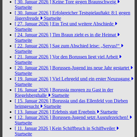
[ 30. Januar 2026 ]
Keine Tore gegen Braunschweig
Startseite
[ 30. Januar 2026 ]
Erfolgreicher Testspielauftakt: 8:1 gegen
Jägersfreude
Startseite
[ 27. Januar 2026 ]
Ein Test und weitere Abschiede
Startseite
[ 24. Januar 2026 ]
Tim Braun zieht es in die Heimat
Startseite
[ 22. Januar 2026 ]
Sag zum Abschied leise: „Servus!“
Startseite
[ 21. Januar 2026 ]
Vor den Borussen liegt viel Arbeit
Startseite
[ 20. Januar 2026 ]
Borussen-Jugend ins neue Jahr gestartet
Startseite
[ 19. Januar 2026 ]
Viel Lehrgeld und ein erster Neuzugang
Startseite
[ 16. Januar 2026 ]
Borussia morgen zu Gast in der
Riegelsberghalle
Startseite
[ 15. Januar 2026 ]
Borussia und das Ellenfeld von Dieben
heimgesucht
Startseite
[ 13. Januar 2026 ]
Erlebnis statt Ergebnis
Startseite
[ 12. Januar 2026 ]
Borussen-Jugend setzt Ausrufezeichen!
Startseite
[ 11. Januar 2026 ]
Kein Schiffbruch in Schiffweiler
Startseite