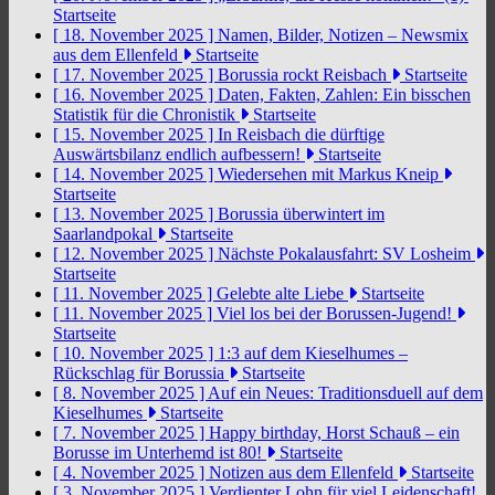
Startseite
[ 18. November 2025 ]
Namen, Bilder, Notizen – Newsmix
aus dem Ellenfeld
Startseite
[ 17. November 2025 ]
Borussia rockt Reisbach
Startseite
[ 16. November 2025 ]
Daten, Fakten, Zahlen: Ein bisschen
Statistik für die Chronistik
Startseite
[ 15. November 2025 ]
In Reisbach die dürftige
Auswärtsbilanz endlich aufbessern!
Startseite
[ 14. November 2025 ]
Wiedersehen mit Markus Kneip
Startseite
[ 13. November 2025 ]
Borussia überwintert im
Saarlandpokal
Startseite
[ 12. November 2025 ]
Nächste Pokalausfahrt: SV Losheim
Startseite
[ 11. November 2025 ]
Gelebte alte Liebe
Startseite
[ 11. November 2025 ]
Viel los bei der Borussen-Jugend!
Startseite
[ 10. November 2025 ]
1:3 auf dem Kieselhumes –
Rückschlag für Borussia
Startseite
[ 8. November 2025 ]
Auf ein Neues: Traditionsduell auf dem
Kieselhumes
Startseite
[ 7. November 2025 ]
Happy birthday, Horst Schauß – ein
Borusse im Unterhemd ist 80!
Startseite
[ 4. November 2025 ]
Notizen aus dem Ellenfeld
Startseite
[ 3. November 2025 ]
Verdienter Lohn für viel Leidenschaft!