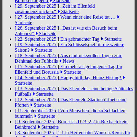
Borussen-Jugend
Startseite
[ 29. September 2025 ]
„Zeit im Ellenfeld
zusammenzurücken.“
Startseite
[ 27. September 2025 ]
Wenn einer eine Reise tut …
Startseite
[ 26. September 2025 ]
„Das ist wie ein Besuch beim
Zahnarzt“
Startseite
[ 22. September 2025 ]
Ein gebrauchter Tag
Startseite
[ 19. September 2025 ]
Ein Schlüsselspiel für die weitere
Saison?
Startseite
[ 18. September 2025 ]
Aus eindrucksvollen Tagen zum
Denkmal des Fußballs
News
[ 15. September 2025 ]
Ein mehr als gelungener Tag für
Ellenfeld und Borussia
Startseite
[ 14. September 2025 ]
Happy birthday, Heinz Histing!
Startseite
[ 13. September 2025 ]
Das Ellenfeld – eine heilige Stätte des
Fußballs
Startseite
[ 12. September 2025 ]
Das Ellenfeld-Stadion öffnet seine
Pforten
Startseite
[ 11. September 2025 ]
Von Menschen, die zu Schlachten
bummeln
Startseite
[ 9. September 2025 ]
Borussias U23: 2:2 in Bexbach kein
Beinbruch!
Startseite
[ 8. September 2025 ]
1:1 in Herrensohr: Wunsch-Remis für