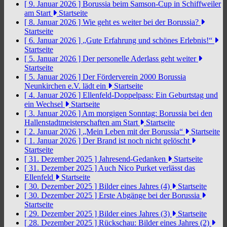
[ 9. Januar 2026 ]
Borussia beim Samson-Cup in Schiffweiler
am Start
Startseite
[ 8. Januar 2026 ]
Wie geht es weiter bei der Borussia?
Startseite
[ 6. Januar 2026 ]
„Gute Erfahrung und schönes Erlebnis!“
Startseite
[ 5. Januar 2026 ]
Der personelle Aderlass geht weiter
Startseite
[ 5. Januar 2026 ]
Der Förderverein 2000 Borussia
Neunkirchen e.V. lädt ein
Startseite
[ 4. Januar 2026 ]
Ellenfeld-Doppelpass: Ein Geburtstag und
ein Wechsel
Startseite
[ 3. Januar 2026 ]
Am morgigen Sonntag: Borussia bei den
Hallenstadtmeisterschaften am Start
Startseite
[ 2. Januar 2026 ]
„Mein Leben mit der Borussia“
Startseite
[ 1. Januar 2026 ]
Der Brand ist noch nicht gelöscht
Startseite
[ 31. Dezember 2025 ]
Jahresend-Gedanken
Startseite
[ 31. Dezember 2025 ]
Auch Nico Purket verlässt das
Ellenfeld
Startseite
[ 30. Dezember 2025 ]
Bilder eines Jahres (4)
Startseite
[ 30. Dezember 2025 ]
Erste Abgänge bei der Borussia
Startseite
[ 29. Dezember 2025 ]
Bilder eines Jahres (3)
Startseite
[ 28. Dezember 2025 ]
Rückschau: Bilder eines Jahres (2)