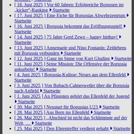
[ 18. Juni 2025 ]
Vor 60 Jahren: Erfolgreiche Borussen im
„kicker“-Ranking
Startseite
[ 17. Juni 2025 ]
Eine Eiche für Borussias Abwehrzentrum
Startseite
[ 16. Juni 2025 ]
Borussia bekommt das Eröffnungsspiel!
Startseite
[ 14. Juni 2025 ]
75 Jahre Gerd Zewe – happy birthay!
Startseite
[ 13. Juni 2025 ]
Annemarie und Nino Fontanin: Zeitlebens
mit Borussia verbunden
Startseite
[ 12. Juni 2025 ]
Ganz im Sinne von Kurt Gluding
Startseite
[ 11. Juni 2025 ]
Seine Mission: Die Offensive der Borussia
ankurbeln!
Startseite
[ 4. Juni 2025 ]
Borussia-Kulisse: Neues aus dem Ellenfeld
Startseite
[ 3. Juni 2025 ]
Von Bubach-Calmesweiler über die Borussia
nach Anfield
Startseite
[ 1. Juni 2025 ]
An Pfingsten gehört das Ellenfeld der Jugend
Startseite
[ 30. Mai 2025 ]
Neustart für Borussias U23
Startseite
[ 28. Mai 2025 ]
Aus Bern ins Ellenfeld
Startseite
[ 26. Mai 2025 ]
„Abschied ist nicht das Schlimmste auf der
Welt, …
Startseite
[ 25. Mai 2025 ]
Den Ehrentreffer verdient gehabt
Startseite