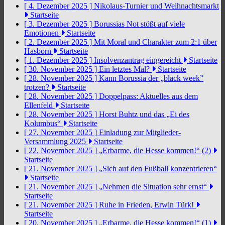
[ 4. Dezember 2025 ]
Nikolaus-Turnier und Weihnachtsmarkt
Startseite
[ 3. Dezember 2025 ]
Borussias Not stößt auf viele
Emotionen
Startseite
[ 2. Dezember 2025 ]
Mit Moral und Charakter zum 2:1 über
Hasborn
Startseite
[ 1. Dezember 2025 ]
Insolvenzantrag eingereicht
Startseite
[ 30. November 2025 ]
Ein letztes Mal?
Startseite
[ 28. November 2025 ]
Kann Borussia der „black week”
trotzen?
Startseite
[ 28. November 2025 ]
Doppelpass: Aktuelles aus dem
Ellenfeld
Startseite
[ 28. November 2025 ]
Horst Buhtz und das „Ei des
Kolumbus“
Startseite
[ 27. November 2025 ]
Einladung zur Mitglieder-
Versammlung 2025
Startseite
[ 22. November 2025 ]
„Erbarme, die Hesse kommen!“ (2)
Startseite
[ 21. November 2025 ]
„Sich auf den Fußball konzentrieren“
Startseite
[ 21. November 2025 ]
„Nehmen die Situation sehr ernst“
Startseite
[ 21. November 2025 ]
Ruhe in Frieden, Erwin Türk!
Startseite
[ 20. November 2025 ]
„Erbarme, die Hesse kommen!“ (1)