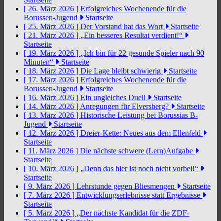
[ 26. März 2026 ]
Erfolgreiches Wochenende für die
Borussen-Jugend
Startseite
[ 25. März 2026 ]
Der Vorstand hat das Wort
Startseite
[ 21. März 2026 ]
„Ein besseres Resultat verdient!“
Startseite
[ 19. März 2026 ]
„Ich bin für 22 gesunde Spieler nach 90
Minuten“
Startseite
[ 18. März 2026 ]
Die Lage bleibt schwierig
Startseite
[ 17. März 2026 ]
Erfolgreiches Wochenende für die
Borussen-Jugend
Startseite
[ 16. März 2026 ]
Ein ungleiches Duell
Startseite
[ 14. März 2026 ]
Anregungen für Elversberg?
Startseite
[ 13. März 2026 ]
Historische Leistung bei Borussias B-
Jugend
Startseite
[ 12. März 2026 ]
Dreier-Kette: Neues aus dem Ellenfeld
Startseite
[ 11. März 2026 ]
Die nächste schwere (Lern)Aufgabe
Startseite
[ 10. März 2026 ]
„Denn das hier ist noch nicht vorbei!“
Startseite
[ 9. März 2026 ]
Lehrstunde gegen Bliesmengen
Startseite
[ 7. März 2026 ]
Entwicklungserlebnisse statt Ergebnisse
Startseite
[ 5. März 2026 ]
„Der nächste Kandidat für die ZDF-