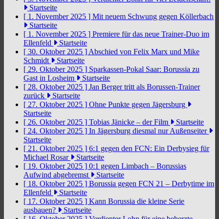
Startseite
[ 1. November 2025 ]
Mit neuem Schwung gegen Köllerbach
Startseite
[ 1. November 2025 ]
Premiere für das neue Trainer-Duo im
Ellenfeld
Startseite
[ 30. Oktober 2025 ]
Abschied von Felix Marx und Mike
Schmidt
Startseite
[ 29. Oktober 2025 ]
Sparkassen-Pokal Saar: Borussia zu
Gast in Losheim
Startseite
[ 28. Oktober 2025 ]
Jan Berger tritt als Borussen-Trainer
zurück
Startseite
[ 27. Oktober 2025 ]
Ohne Punkte gegen Jägersburg
Startseite
[ 26. Oktober 2025 ]
Tobias Jänicke – der Film
Startseite
[ 24. Oktober 2025 ]
In Jägersburg diesmal nur Außenseiter
Startseite
[ 21. Oktober 2025 ]
6:1 gegen den FCN: Ein Derbysieg für
Michael Rosar
Startseite
[ 19. Oktober 2025 ]
0:1 gegen Limbach – Borussias
Aufwind abgebremst
Startseite
[ 18. Oktober 2025 ]
Borussia gegen FCN 21 – Derbytime im
Ellenfeld
Startseite
[ 17. Oktober 2025 ]
Kann Borussia die kleine Serie
ausbauen?
Startseite
[ 16. Oktober 2025 ]
Verdienter Lohn für eine beherzte