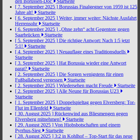
den Borussen-Doc
Startseite
[ 7. September 2025 ]
Borussias Finalgegner von 1959 ist 125
Jahre alt!
Startseite
[ 6. September 2025 ]
Weiter, immer weiter: Nächste Ausfahrt
Herrensohr
Startseite
[ 6. September 2025 ]
„Ohne zehn“ acht Gegentore gegen
Saarbrücken
Startseite
[ 5. September 2025 ]
Die richtige Antwort: Nach 1:5 jetzt
5:1!
Startseite
[ 4. September 2025 ]
Neuauflage eines Traditionsduells
Startseite
[ 3. September 2025 ]
Hat Borussia wieder eine Antwort
parat?
Startseite
[ 2. September 2025 ]
Die Sorgen wenigstens für einen
Fußballabend vergessen
Startseite
[ 2. September 2025 ]
Wiedersehen macht Freude
Startseite
[ 2. September 2025 ]
Alle Neune für Borussias U23
Startseite
[ 1. September 2025 ]
Doppelspieltag gegen Elversberg: Tor-
Flut im Ellenfeld
Startseite
[ 30. August 2025 ]
Rückenwind aus Bliesmengen gegen
Elversberg mitnehmen!
Startseite
[ 29. August 2025 ]
Von Hiobsbotschaften und einem
Pyrrhus-Sieg
Startseite
[ 28. August 2025 ]
3:2 in Kohlhof – Top-Start für das neue