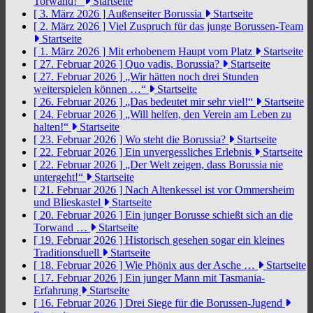
Torwand!“
Startseite
[ 3. März 2026 ]
Außenseiter Borussia
Startseite
[ 2. März 2026 ]
Viel Zuspruch für das junge Borussen-Team
Startseite
[ 1. März 2026 ]
Mit erhobenem Haupt vom Platz
Startseite
[ 27. Februar 2026 ]
Quo vadis, Borussia?
Startseite
[ 27. Februar 2026 ]
„Wir hätten noch drei Stunden
weiterspielen können …“
Startseite
[ 26. Februar 2026 ]
„Das bedeutet mir sehr viel!“
Startseite
[ 24. Februar 2026 ]
„Will helfen, den Verein am Leben zu
halten!“
Startseite
[ 23. Februar 2026 ]
Wo steht die Borussia?
Startseite
[ 22. Februar 2026 ]
Ein unvergessliches Erlebnis
Startseite
[ 22. Februar 2026 ]
„Der Welt zeigen, dass Borussia nie
untergeht!“
Startseite
[ 21. Februar 2026 ]
Nach Altenkessel ist vor Ommersheim
und Blieskastel
Startseite
[ 20. Februar 2026 ]
Ein junger Borusse schießt sich an die
Torwand …
Startseite
[ 19. Februar 2026 ]
Historisch gesehen sogar ein kleines
Traditionsduell
Startseite
[ 18. Februar 2026 ]
Wie Phönix aus der Asche …
Startseite
[ 17. Februar 2026 ]
Ein junger Mann mit Tasmania-
Erfahrung
Startseite
[ 16. Februar 2026 ]
Drei Siege für die Borussen-Jugend