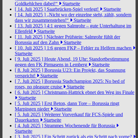
Goldkehlchen dabei!“
Startseite
[ 14. Juli 2025 ]
Saarbrücken-Spiel verlegt!
Startseite
[ 14. Juli 2025 ]
„Nicht wo der einzelne steht, zählt, sondern
dass wir zusammenstehen!“
Startseite
[ 13. Juli 2025 ]
4:1 gegen Salmrohr – gute Unterhaltung im
Ellenfeld
Startseite
[ 11. Juli 2025 ]
Nächster Prüfstein: Salmrohr fühlt der
Borussia auf den Zahn
Startseite
[ 10. Juli 2025 ]
1:6 gegen FKP – Fehler zu Helfern machen
Startseite
[ 9. Juli 2025 ]
Heute Abend, 19 Uhr: Standortbestimmung
gegen den FK Pirmasens in Lemberg
Startseite
[ 8. Juli 2025 ]
Borussia U23: Ein Projekt, das Spannung
verspricht!
Startseite
[ 7. Juli 2025 ]
Borussia Stadtchampion 2025: No bed of
roses, no pleasure cruise
Startseite
[ 6. Juli 2025 ]
Christmann-Hattrick ebnet den Weg ins Finale
Startseite
[ 5. Juli 2025 ]
Erst Beton, dann Tore – Borussia ringt
Marpingen nieder
Startseite
[ 5. Juli 2025 ]
Weiterer Vorverkauf für FCS-Spiele und
Dauerkarten
Startseite
[ 4. Juli 2025 ]
Strammes Wochenende für Borussia
Startseite
[ 3. Juli 2025 ]
Ein Schritt zurück als ein Schritt nach vorne?