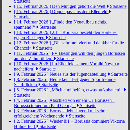
Startseite
[ 15. Februar 2026 ]
Den Mutigen gehört die Welt
Startseite
[ 15. Februar 2026 ]
Doppelpass aus dem Ellenfeld
Startseite
[ 14. Februar 2026 ]
„Finde den Neuaufbau richtig
spannend!“
Startseite
[ 13. Februar 2026 ]
2:1 – Borussia besteht den Härtetest
gegen Biesingen
Startseite
[ 12. Februar 2026 ]
„Bin sehr motiviert und dankbar für die
Chance!“
Startseite
[ 11. Februar 2026 ]
FV Biesingen will den jungen Borussen
auf den Zahn fühlen!
Startseite
[ 10. Februar 2026 ]
Im Ellenfeld seinem Vorbild Neymar
nacheifern!
Startseite
[ 9. Februar 2026 ]
Neues aus der Jugendabteilung
Startseite
[ 8. Februar 2026 ]
Heute kein Test gegen Sportfreunde
Saarbrücken
Startseite
[ 5. Februar 2026 ]
„Möchte mithelfen, etwas aufzubauen!“
Startseite
[ 4. Februar 2026 ]
Abschied von einem Ur-Borussen –
Borussia trauert um Paul Georg †
Startseite
[ 3. Februar 2026 ]
Borussia lebt: Jugend mit sehr
erfolgreichem Wochenende
Startseite
[ 2. Februar 2026 ]
Wieder 8:1 – Borussia dominiert Viktoria
Hühnerfeld
Startseite