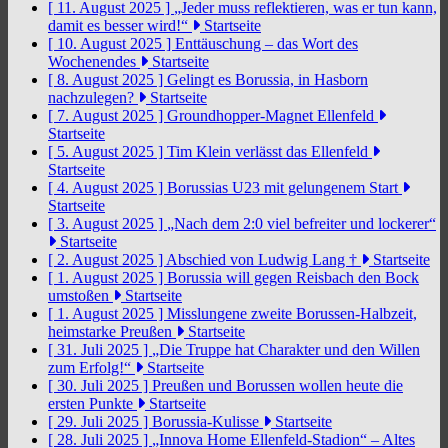
[ 11. August 2025 ]
„Jeder muss reflektieren, was er tun kann,
damit es besser wird!“
Startseite
[ 10. August 2025 ]
Enttäuschung – das Wort des
Wochenendes
Startseite
[ 8. August 2025 ]
Gelingt es Borussia, in Hasborn
nachzulegen?
Startseite
[ 7. August 2025 ]
Groundhopper-Magnet Ellenfeld
Startseite
[ 5. August 2025 ]
Tim Klein verlässt das Ellenfeld
Startseite
[ 4. August 2025 ]
Borussias U23 mit gelungenem Start
Startseite
[ 3. August 2025 ]
„Nach dem 2:0 viel befreiter und lockerer“
Startseite
[ 2. August 2025 ]
Abschied von Ludwig Lang †
Startseite
[ 1. August 2025 ]
Borussia will gegen Reisbach den Bock
umstoßen
Startseite
[ 1. August 2025 ]
Misslungene zweite Borussen-Halbzeit,
heimstarke Preußen
Startseite
[ 31. Juli 2025 ]
„Die Truppe hat Charakter und den Willen
zum Erfolg!“
Startseite
[ 30. Juli 2025 ]
Preußen und Borussen wollen heute die
ersten Punkte
Startseite
[ 29. Juli 2025 ]
Borussia-Kulisse
Startseite
[ 28. Juli 2025 ]
„Innova Home Ellenfeld-Stadion“ – Altes