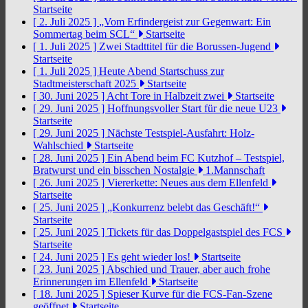
Startseite
[ 2. Juli 2025 ]
„Vom Erfindergeist zur Gegenwart: Ein
Sommertag beim SCL“
Startseite
[ 1. Juli 2025 ]
Zwei Stadttitel für die Borussen-Jugend
Startseite
[ 1. Juli 2025 ]
Heute Abend Startschuss zur
Stadtmeisterschaft 2025
Startseite
[ 30. Juni 2025 ]
Acht Tore in Halbzeit zwei
Startseite
[ 29. Juni 2025 ]
Hoffnungsvoller Start für die neue U23
Startseite
[ 29. Juni 2025 ]
Nächste Testspiel-Ausfahrt: Holz-
Wahlschied
Startseite
[ 28. Juni 2025 ]
Ein Abend beim FC Kutzhof – Testspiel,
Bratwurst und ein bisschen Nostalgie
1.Mannschaft
[ 26. Juni 2025 ]
Viererkette: Neues aus dem Ellenfeld
Startseite
[ 25. Juni 2025 ]
„Konkurrenz belebt das Geschäft!“
Startseite
[ 25. Juni 2025 ]
Tickets für das Doppelgastspiel des FCS
Startseite
[ 24. Juni 2025 ]
Es geht wieder los!
Startseite
[ 23. Juni 2025 ]
Abschied und Trauer, aber auch frohe
Erinnerungen im Ellenfeld
Startseite
[ 18. Juni 2025 ]
Spieser Kurve für die FCS-Fan-Szene
geöffnet
Startseite