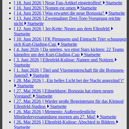
[ 18. Juni 2026 ]
Neue Fan-Artikel eingetroffen!
Startseite
[ 16. Juni 2026 ]
Nomen est omen
Startseite
[ 14. Juni 2026 ]
Was erwartet die neue Borussia?
Startseite
[ 13. Juni 2026 ]
Zweimaliger Drei-Tore-Vorsprung reichte
nicht
Startseite
[ 12. Juni 2026 ]
3er-Kette: Neues aus dem Ellenfeld
Startseite
[ 10. Juni 2026 ]
FK Pirmasens und Eintracht Trier schnappen
sich Kurt-Gluding-Cup
Startseite
[ 4. Juni 2026 ]
Da spielen, wo einst Stars kickten: 22 Teams
kämpfen um den Kurt-Gluding-Cup
Startseite
[ 3. Juni 2026 ]
Ellenfeld-Kulisse: Namen und Notizen
Startseite
[ 1. Juni 2026 ]
Titel und Vizemeisterschaft für die Borussen-
Jugend!
Startseite
[ 28. Mai 2026 ]
„Ein helles Licht bei der Nacht angezünd´t“
Startseite
[ 27. Mai 2026 ]
Eilmeldung: Borussia hat einen neuen
Vorstand!
Startseite
[ 27. Mai 2026 ]
Wieder große Begeisterung für das Kleinod
Ellenfeld-Stadion
Startseite
[ 26. Mai 2026 ]
Memento: Außerordentliche
Mitgliederversammlung morgen am 27. Mai!
Startseite
[ 26. Mai 2026 ]
Ellenfeld-Kulisse: Abschied in Bildern
Startseite