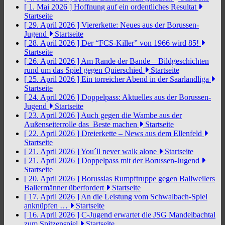
[ 1. Mai 2026 ]
Hoffnung auf ein ordentliches Resultat
Startseite
[ 29. April 2026 ]
Viererkette: Neues aus der Borussen-
Jugend
Startseite
[ 28. April 2026 ]
Der “FCS-Killer” von 1966 wird 85!
Startseite
[ 26. April 2026 ]
Am Rande der Bande – Bildgeschichten
rund um das Spiel gegen Quierschied
Startseite
[ 25. April 2026 ]
Ein torreicher Abend in der Saarlandliga
Startseite
[ 24. April 2026 ]
Doppelpass: Aktuelles aus der Borussen-
Jugend
Startseite
[ 23. April 2026 ]
Auch gegen die Wambe aus der
Außenseiterrolle das Beste machen
Startseite
[ 22. April 2026 ]
Dreierkette – News aus dem Ellenfeld
Startseite
[ 21. April 2026 ]
You´ll never walk alone
Startseite
[ 21. April 2026 ]
Doppelpass mit der Borussen-Jugend
Startseite
[ 20. April 2026 ]
Borussias Rumpftruppe gegen Ballweilers
Ballermänner überfordert
Startseite
[ 17. April 2026 ]
An die Leistung vom Schwalbach-Spiel
anknüpfen …
Startseite
[ 16. April 2026 ]
C-Jugend erwartet die JSG Mandelbachtal
zum Spitzenspiel
Startseite