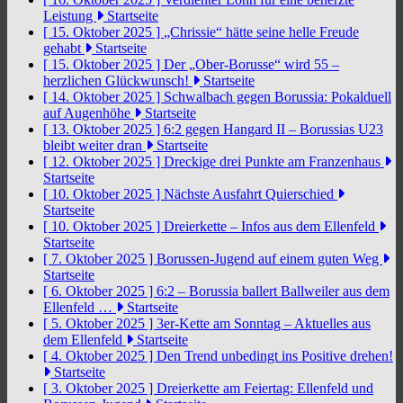
Leistung
Startseite
[ 15. Oktober 2025 ]
„Chrissie“ hätte seine helle Freude
gehabt
Startseite
[ 15. Oktober 2025 ]
Der „Ober-Borusse“ wird 55 –
herzlichen Glückwunsch!
Startseite
[ 14. Oktober 2025 ]
Schwalbach gegen Borussia: Pokalduell
auf Augenhöhe
Startseite
[ 13. Oktober 2025 ]
6:2 gegen Hangard II – Borussias U23
bleibt weiter dran
Startseite
[ 12. Oktober 2025 ]
Dreckige drei Punkte am Franzenhaus
Startseite
[ 10. Oktober 2025 ]
Nächste Ausfahrt Quierschied
Startseite
[ 10. Oktober 2025 ]
Dreierkette – Infos aus dem Ellenfeld
Startseite
[ 7. Oktober 2025 ]
Borussen-Jugend auf einem guten Weg
Startseite
[ 6. Oktober 2025 ]
6:2 – Borussia ballert Ballweiler aus dem
Ellenfeld …
Startseite
[ 5. Oktober 2025 ]
3er-Kette am Sonntag – Aktuelles aus
dem Ellenfeld
Startseite
[ 4. Oktober 2025 ]
Den Trend unbedingt ins Positive drehen!
Startseite
[ 3. Oktober 2025 ]
Dreierkette am Feiertag: Ellenfeld und