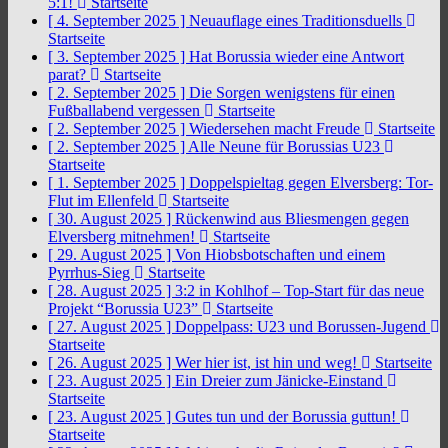
5:1!
Startseite
[ 4. September 2025 ]
Neuauflage eines Traditionsduells
Startseite
[ 3. September 2025 ]
Hat Borussia wieder eine Antwort
parat?
Startseite
[ 2. September 2025 ]
Die Sorgen wenigstens für einen
Fußballabend vergessen
Startseite
[ 2. September 2025 ]
Wiedersehen macht Freude
Startseite
[ 2. September 2025 ]
Alle Neune für Borussias U23
Startseite
[ 1. September 2025 ]
Doppelspieltag gegen Elversberg: Tor-
Flut im Ellenfeld
Startseite
[ 30. August 2025 ]
Rückenwind aus Bliesmengen gegen
Elversberg mitnehmen!
Startseite
[ 29. August 2025 ]
Von Hiobsbotschaften und einem
Pyrrhus-Sieg
Startseite
[ 28. August 2025 ]
3:2 in Kohlhof – Top-Start für das neue
Projekt “Borussia U23”
Startseite
[ 27. August 2025 ]
Doppelpass: U23 und Borussen-Jugend
Startseite
[ 26. August 2025 ]
Wer hier ist, ist hin und weg!
Startseite
[ 23. August 2025 ]
Ein Dreier zum Jänicke-Einstand
Startseite
[ 23. August 2025 ]
Gutes tun und der Borussia guttun!
Startseite