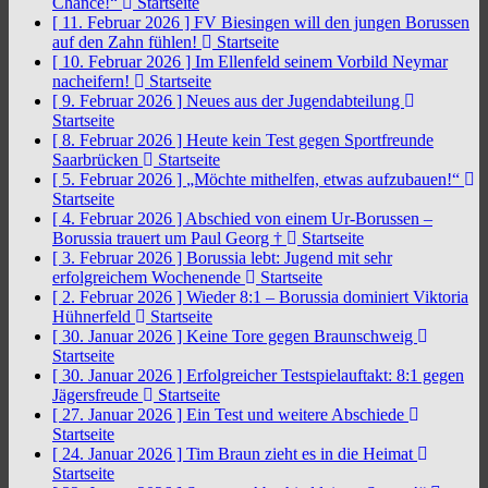
Chance!“
Startseite
[ 11. Februar 2026 ]
FV Biesingen will den jungen Borussen
auf den Zahn fühlen!
Startseite
[ 10. Februar 2026 ]
Im Ellenfeld seinem Vorbild Neymar
nacheifern!
Startseite
[ 9. Februar 2026 ]
Neues aus der Jugendabteilung
Startseite
[ 8. Februar 2026 ]
Heute kein Test gegen Sportfreunde
Saarbrücken
Startseite
[ 5. Februar 2026 ]
„Möchte mithelfen, etwas aufzubauen!“
Startseite
[ 4. Februar 2026 ]
Abschied von einem Ur-Borussen –
Borussia trauert um Paul Georg †
Startseite
[ 3. Februar 2026 ]
Borussia lebt: Jugend mit sehr
erfolgreichem Wochenende
Startseite
[ 2. Februar 2026 ]
Wieder 8:1 – Borussia dominiert Viktoria
Hühnerfeld
Startseite
[ 30. Januar 2026 ]
Keine Tore gegen Braunschweig
Startseite
[ 30. Januar 2026 ]
Erfolgreicher Testspielauftakt: 8:1 gegen
Jägersfreude
Startseite
[ 27. Januar 2026 ]
Ein Test und weitere Abschiede
Startseite
[ 24. Januar 2026 ]
Tim Braun zieht es in die Heimat
Startseite