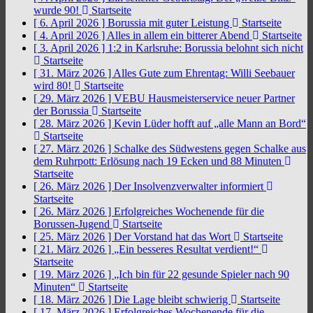
wurde 90!
Startseite
[ 6. April 2026 ]
Borussia mit guter Leistung
Startseite
[ 4. April 2026 ]
Alles in allem ein bitterer Abend
Startseite
[ 3. April 2026 ]
1:2 in Karlsruhe: Borussia belohnt sich nicht
Startseite
[ 31. März 2026 ]
Alles Gute zum Ehrentag: Willi Seebauer
wird 80!
Startseite
[ 29. März 2026 ]
VEBU Hausmeisterservice neuer Partner
der Borussia
Startseite
[ 28. März 2026 ]
Kevin Lüder hofft auf „alle Mann an Bord“
Startseite
[ 27. März 2026 ]
Schalke des Südwestens gegen Schalke aus
dem Ruhrpott: Erlösung nach 19 Ecken und 88 Minuten
Startseite
[ 26. März 2026 ]
Der Insolvenzverwalter informiert
Startseite
[ 26. März 2026 ]
Erfolgreiches Wochenende für die
Borussen-Jugend
Startseite
[ 25. März 2026 ]
Der Vorstand hat das Wort
Startseite
[ 21. März 2026 ]
„Ein besseres Resultat verdient!“
Startseite
[ 19. März 2026 ]
„Ich bin für 22 gesunde Spieler nach 90
Minuten“
Startseite
[ 18. März 2026 ]
Die Lage bleibt schwierig
Startseite
[ 17. März 2026 ]
Erfolgreiches Wochenende für die