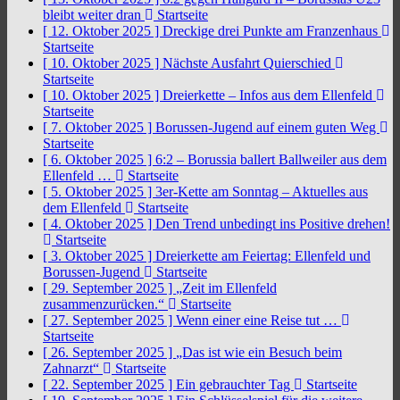
bleibt weiter dran
Startseite
[ 12. Oktober 2025 ]
Dreckige drei Punkte am Franzenhaus
Startseite
[ 10. Oktober 2025 ]
Nächste Ausfahrt Quierschied
Startseite
[ 10. Oktober 2025 ]
Dreierkette – Infos aus dem Ellenfeld
Startseite
[ 7. Oktober 2025 ]
Borussen-Jugend auf einem guten Weg
Startseite
[ 6. Oktober 2025 ]
6:2 – Borussia ballert Ballweiler aus dem
Ellenfeld …
Startseite
[ 5. Oktober 2025 ]
3er-Kette am Sonntag – Aktuelles aus
dem Ellenfeld
Startseite
[ 4. Oktober 2025 ]
Den Trend unbedingt ins Positive drehen!
Startseite
[ 3. Oktober 2025 ]
Dreierkette am Feiertag: Ellenfeld und
Borussen-Jugend
Startseite
[ 29. September 2025 ]
„Zeit im Ellenfeld
zusammenzurücken.“
Startseite
[ 27. September 2025 ]
Wenn einer eine Reise tut …
Startseite
[ 26. September 2025 ]
„Das ist wie ein Besuch beim
Zahnarzt“
Startseite
[ 22. September 2025 ]
Ein gebrauchter Tag
Startseite