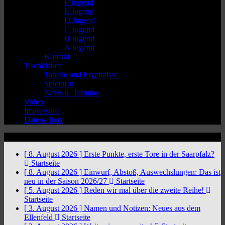
F Jugend
E Jugend
D Jugend
C Jugend
B Jugend
A Jugend
Kontakt
Tischkicker
Tabelle und Ergebnisse
Spielplan
News u. Termine
Video
Impressum
Datenschutz
News Ticker
[ 8. August 2026 ]
Erste Punkte, erste Tore in der Saarpfalz?
Startseite
[ 8. August 2026 ]
Einwurf, Abstoß, Auswechslungen: Das ist
neu in der Saison 2026/27
Startseite
[ 5. August 2026 ]
Reden wir mal über die zweite Reihe!
Startseite
[ 3. August 2026 ]
Namen und Notizen: Neues aus dem
Ellenfeld
Startseite