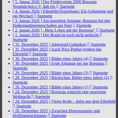
[ 5. Januar 2026 ]
Der Förderverein 2000 Borussia
Neunkirchen e.V. lädt ein
Startseite
[ 4. Januar 2026 ]
Ellenfeld-Doppelpass: Ein Geburtstag und
ein Wechsel
Startseite
[ 3. Januar 2026 ]
Am morgigen Sonntag: Borussia bei den
Hallenstadtmeisterschaften am Start
Startseite
[ 2. Januar 2026 ]
„Mein Leben mit der Borussia“
Startseite
[ 1. Januar 2026 ]
Der Brand ist noch nicht gelöscht
Startseite
[ 31. Dezember 2025 ]
Jahresend-Gedanken
Startseite
[ 31. Dezember 2025 ]
Auch Nico Purket verlässt das
Ellenfeld
Startseite
[ 30. Dezember 2025 ]
Bilder eines Jahres (4)
Startseite
[ 30. Dezember 2025 ]
Erste Abgänge bei der Borussia
Startseite
[ 29. Dezember 2025 ]
Bilder eines Jahres (3)
Startseite
[ 28. Dezember 2025 ]
Rückschau: Bilder eines Jahres (2)
Startseite
[ 26. Dezember 2025 ]
Bilder eines Jahres (1)
Startseite
[ 24. Dezember 2025 ]
Borussia wünscht eine gesegnete
Weihnacht
Startseite
[ 24. Dezember 2025 ]
Vierer-Kette – Infos aus dem Ellenfeld
Startseite
[ 20. Dezember 2025 ]
Zwischen Horroszenario und
Hoffnungsschimmer
Startseite