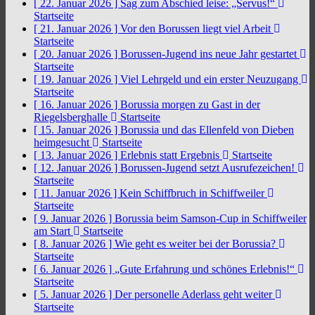
[ 22. Januar 2026 ]
Sag zum Abschied leise: „Servus!“
Startseite
[ 21. Januar 2026 ]
Vor den Borussen liegt viel Arbeit
Startseite
[ 20. Januar 2026 ]
Borussen-Jugend ins neue Jahr gestartet
Startseite
[ 19. Januar 2026 ]
Viel Lehrgeld und ein erster Neuzugang
Startseite
[ 16. Januar 2026 ]
Borussia morgen zu Gast in der
Riegelsberghalle
Startseite
[ 15. Januar 2026 ]
Borussia und das Ellenfeld von Dieben
heimgesucht
Startseite
[ 13. Januar 2026 ]
Erlebnis statt Ergebnis
Startseite
[ 12. Januar 2026 ]
Borussen-Jugend setzt Ausrufezeichen!
Startseite
[ 11. Januar 2026 ]
Kein Schiffbruch in Schiffweiler
Startseite
[ 9. Januar 2026 ]
Borussia beim Samson-Cup in Schiffweiler
am Start
Startseite
[ 8. Januar 2026 ]
Wie geht es weiter bei der Borussia?
Startseite
[ 6. Januar 2026 ]
„Gute Erfahrung und schönes Erlebnis!“
Startseite
[ 5. Januar 2026 ]
Der personelle Aderlass geht weiter
Startseite