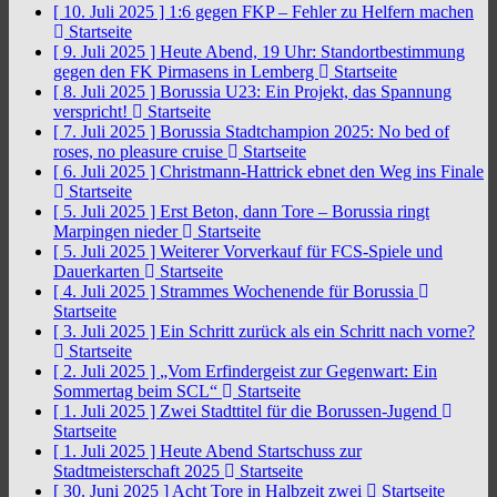
[ 10. Juli 2025 ]
1:6 gegen FKP – Fehler zu Helfern machen
Startseite
[ 9. Juli 2025 ]
Heute Abend, 19 Uhr: Standortbestimmung
gegen den FK Pirmasens in Lemberg
Startseite
[ 8. Juli 2025 ]
Borussia U23: Ein Projekt, das Spannung
verspricht!
Startseite
[ 7. Juli 2025 ]
Borussia Stadtchampion 2025: No bed of
roses, no pleasure cruise
Startseite
[ 6. Juli 2025 ]
Christmann-Hattrick ebnet den Weg ins Finale
Startseite
[ 5. Juli 2025 ]
Erst Beton, dann Tore – Borussia ringt
Marpingen nieder
Startseite
[ 5. Juli 2025 ]
Weiterer Vorverkauf für FCS-Spiele und
Dauerkarten
Startseite
[ 4. Juli 2025 ]
Strammes Wochenende für Borussia
Startseite
[ 3. Juli 2025 ]
Ein Schritt zurück als ein Schritt nach vorne?
Startseite
[ 2. Juli 2025 ]
„Vom Erfindergeist zur Gegenwart: Ein
Sommertag beim SCL“
Startseite
[ 1. Juli 2025 ]
Zwei Stadttitel für die Borussen-Jugend
Startseite
[ 1. Juli 2025 ]
Heute Abend Startschuss zur
Stadtmeisterschaft 2025
Startseite
[ 30. Juni 2025 ]
Acht Tore in Halbzeit zwei
Startseite