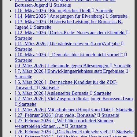
Borussen-Jugend
Startseite
[ 16. März 2026 ]
Ein ungleiches Duell
Startseite
[ 14. März 2026 ]
Anregungen für Elversberg?
Startseite
[ 13. März 2026 ]
Historische Leistung bei Borussias B-
Jugend
Startseite
[ 12. März 2026 ]
Dreier-Kette: Neues aus dem Ellenfeld
Startseite
[ 11. März 2026 ]
Die nächste schwere (Lern)Aufgabe
Startseite
[ 10. März 2026 ]
„Denn das hier ist noch nicht vorbei!“
Startseite
[ 9. März 2026 ]
Lehrstunde gegen Bliesmengen
Startseite
[ 7. März 2026 ]
Entwicklungserlebnisse statt Ergebnisse
Startseite
[ 5. März 2026 ]
„Der nächste Kandidat für die ZDF-
Torwand!“
Startseite
[ 3. März 2026 ]
Außenseiter Borussia
Startseite
[ 2. März 2026 ]
Viel Zuspruch für das junge Borussen-Team
Startseite
[ 1. März 2026 ]
Mit erhobenem Haupt vom Platz
Startseite
[ 27. Februar 2026 ]
Quo vadis, Borussia?
Startseite
[ 27. Februar 2026 ]
„Wir hätten noch drei Stunden
weiterspielen können …“
Startseite
[ 26. Februar 2026 ]
„Das bedeutet mir sehr viel!“
Startseite