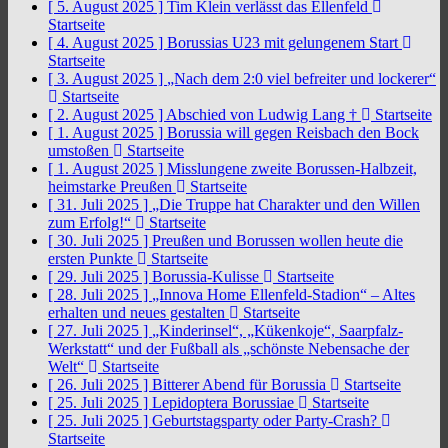
[ 5. August 2025 ]
Tim Klein verlässt das Ellenfeld
Startseite
[ 4. August 2025 ]
Borussias U23 mit gelungenem Start
Startseite
[ 3. August 2025 ]
„Nach dem 2:0 viel befreiter und lockerer“
Startseite
[ 2. August 2025 ]
Abschied von Ludwig Lang †
Startseite
[ 1. August 2025 ]
Borussia will gegen Reisbach den Bock
umstoßen
Startseite
[ 1. August 2025 ]
Misslungene zweite Borussen-Halbzeit,
heimstarke Preußen
Startseite
[ 31. Juli 2025 ]
„Die Truppe hat Charakter und den Willen
zum Erfolg!“
Startseite
[ 30. Juli 2025 ]
Preußen und Borussen wollen heute die
ersten Punkte
Startseite
[ 29. Juli 2025 ]
Borussia-Kulisse
Startseite
[ 28. Juli 2025 ]
„Innova Home Ellenfeld-Stadion“ – Altes
erhalten und neues gestalten
Startseite
[ 27. Juli 2025 ]
„Kinderinsel“, „Kükenkoje“, Saarpfalz-
Werkstatt“ und der Fußball als „schönste Nebensache der
Welt“
Startseite
[ 26. Juli 2025 ]
Bitterer Abend für Borussia
Startseite
[ 25. Juli 2025 ]
Lepidoptera Borussiae
Startseite
[ 25. Juli 2025 ]
Geburtstagsparty oder Party-Crash?
Startseite