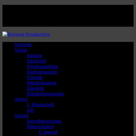
Facebook
Twitter
Instagram
Youtube
Startseite
Verein
Satzung
Steckbrief
Vereinsspielplan
Stadionmagazin
Chronik
Mitgliedsantrag
Ellenfeld
Platzbelegungsplan
Aktive
1. Mannschaft
AH
Jugend
Jugendsponsoring
Mannschaften
G Jugend