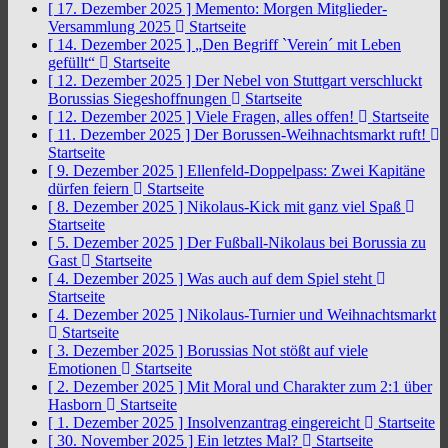
[ 17. Dezember 2025 ]
Memento: Morgen Mitglieder-
Versammlung 2025
Startseite
[ 14. Dezember 2025 ]
„Den Begriff `Verein´ mit Leben
gefüllt“
Startseite
[ 12. Dezember 2025 ]
Der Nebel von Stuttgart verschluckt
Borussias Siegeshoffnungen
Startseite
[ 12. Dezember 2025 ]
Viele Fragen, alles offen!
Startseite
[ 11. Dezember 2025 ]
Der Borussen-Weihnachtsmarkt ruft!
Startseite
[ 9. Dezember 2025 ]
Ellenfeld-Doppelpass: Zwei Kapitäne
dürfen feiern
Startseite
[ 8. Dezember 2025 ]
Nikolaus-Kick mit ganz viel Spaß
Startseite
[ 5. Dezember 2025 ]
Der Fußball-Nikolaus bei Borussia zu
Gast
Startseite
[ 4. Dezember 2025 ]
Was auch auf dem Spiel steht
Startseite
[ 4. Dezember 2025 ]
Nikolaus-Turnier und Weihnachtsmarkt
Startseite
[ 3. Dezember 2025 ]
Borussias Not stößt auf viele
Emotionen
Startseite
[ 2. Dezember 2025 ]
Mit Moral und Charakter zum 2:1 über
Hasborn
Startseite
[ 1. Dezember 2025 ]
Insolvenzantrag eingereicht
Startseite
[ 30. November 2025 ]
Ein letztes Mal?
Startseite