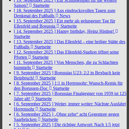
[ 19. September 2025 ]
Ein Schlüsselspiel für die weitere
Saison?
Startseite
[ 18. September 2025 ]
Aus eindrucksvollen Tagen zum
Denkmal des Fußballs
News
[ 15. September 2025 ]
Ein mehr als gelungener Tag für
Ellenfeld und Borussia
Startseite
[ 14. September 2025 ]
Happy birthday, Heinz Histing!
Startseite
[ 13. September 2025 ]
Das Ellenfeld – eine heilige Stätte des
Fußballs
Startseite
[ 12. September 2025 ]
Das Ellenfeld-Stadion öffnet seine
Pforten
Startseite
[ 11. September 2025 ]
Von Menschen, die zu Schlachten
bummeln
Startseite
[ 9. September 2025 ]
Borussias U23: 2:2 in Bexbach kein
Beinbruch!
Startseite
[ 8. September 2025 ]
1:1 in Herrensohr: Wunsch-Remis für
den Borussen-Doc
Startseite
[ 7. September 2025 ]
Borussias Finalgegner von 1959 ist 125
Jahre alt!
Startseite
[ 6. September 2025 ]
Weiter, immer weiter: Nächste Ausfahrt
Herrensohr
Startseite
[ 6. September 2025 ]
„Ohne zehn“ acht Gegentore gegen
Saarbrücken
Startseite
[ 5. September 2025 ]
Die richtige Antwort: Nach 1:5 jetzt