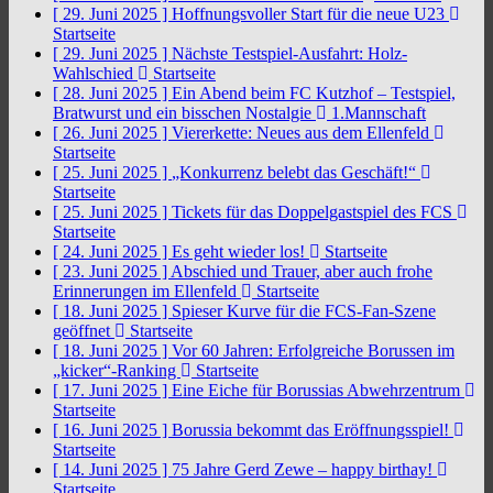
[ 29. Juni 2025 ]
Hoffnungsvoller Start für die neue U23
Startseite
[ 29. Juni 2025 ]
Nächste Testspiel-Ausfahrt: Holz-
Wahlschied
Startseite
[ 28. Juni 2025 ]
Ein Abend beim FC Kutzhof – Testspiel,
Bratwurst und ein bisschen Nostalgie
1.Mannschaft
[ 26. Juni 2025 ]
Viererkette: Neues aus dem Ellenfeld
Startseite
[ 25. Juni 2025 ]
„Konkurrenz belebt das Geschäft!“
Startseite
[ 25. Juni 2025 ]
Tickets für das Doppelgastspiel des FCS
Startseite
[ 24. Juni 2025 ]
Es geht wieder los!
Startseite
[ 23. Juni 2025 ]
Abschied und Trauer, aber auch frohe
Erinnerungen im Ellenfeld
Startseite
[ 18. Juni 2025 ]
Spieser Kurve für die FCS-Fan-Szene
geöffnet
Startseite
[ 18. Juni 2025 ]
Vor 60 Jahren: Erfolgreiche Borussen im
„kicker“-Ranking
Startseite
[ 17. Juni 2025 ]
Eine Eiche für Borussias Abwehrzentrum
Startseite
[ 16. Juni 2025 ]
Borussia bekommt das Eröffnungsspiel!
Startseite
[ 14. Juni 2025 ]
75 Jahre Gerd Zewe – happy birthay!
Startseite