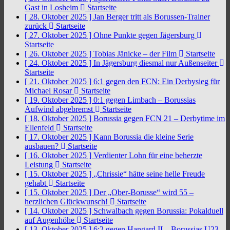
Gast in Losheim
Startseite
[ 28. Oktober 2025 ]
Jan Berger tritt als Borussen-Trainer
zurück
Startseite
[ 27. Oktober 2025 ]
Ohne Punkte gegen Jägersburg
Startseite
[ 26. Oktober 2025 ]
Tobias Jänicke – der Film
Startseite
[ 24. Oktober 2025 ]
In Jägersburg diesmal nur Außenseiter
Startseite
[ 21. Oktober 2025 ]
6:1 gegen den FCN: Ein Derbysieg für
Michael Rosar
Startseite
[ 19. Oktober 2025 ]
0:1 gegen Limbach – Borussias
Aufwind abgebremst
Startseite
[ 18. Oktober 2025 ]
Borussia gegen FCN 21 – Derbytime im
Ellenfeld
Startseite
[ 17. Oktober 2025 ]
Kann Borussia die kleine Serie
ausbauen?
Startseite
[ 16. Oktober 2025 ]
Verdienter Lohn für eine beherzte
Leistung
Startseite
[ 15. Oktober 2025 ]
„Chrissie“ hätte seine helle Freude
gehabt
Startseite
[ 15. Oktober 2025 ]
Der „Ober-Borusse“ wird 55 –
herzlichen Glückwunsch!
Startseite
[ 14. Oktober 2025 ]
Schwalbach gegen Borussia: Pokalduell
auf Augenhöhe
Startseite
[ 13. Oktober 2025 ]
6:2 gegen Hangard II – Borussias U23