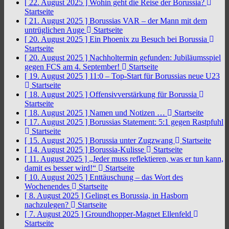
[ 22. August 2025 ]
Wohin geht die Reise der Borussia?
Startseite
[ 21. August 2025 ]
Borussias VAR – der Mann mit dem
untrüglichen Auge
Startseite
[ 20. August 2025 ]
Ein Phoenix zu Besuch bei Borussia
Startseite
[ 20. August 2025 ]
Nachholtermin gefunden: Jubiläumsspiel
gegen FCS am 4. September!
Startseite
[ 19. August 2025 ]
11:0 – Top-Start für Borussias neue U23
Startseite
[ 18. August 2025 ]
Offensivverstärkung für Borussia
Startseite
[ 18. August 2025 ]
Namen und Notizen …
Startseite
[ 17. August 2025 ]
Borussias Statement: 5:1 gegen Rastpfuhl
Startseite
[ 15. August 2025 ]
Borussia unter Zugzwang
Startseite
[ 14. August 2025 ]
Borussia-Kulisse
Startseite
[ 11. August 2025 ]
„Jeder muss reflektieren, was er tun kann,
damit es besser wird!“
Startseite
[ 10. August 2025 ]
Enttäuschung – das Wort des
Wochenendes
Startseite
[ 8. August 2025 ]
Gelingt es Borussia, in Hasborn
nachzulegen?
Startseite
[ 7. August 2025 ]
Groundhopper-Magnet Ellenfeld
Startseite