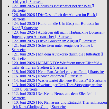
schlagen
Startseite
[ 27. Juni 2026 ]
Borussias Botschafter bei der WM
Startseite
[ 26. Juni 2026 ]
Die Gesundheit der Aktiven im Blick
Startseite
[ 24. Juni 2026 ]
Rund um die Uhr (fast) nur Borussia im
Kopf
Startseite
[ 23. Juni 2026 ]
Aufgeben gilt nicht: Hartnäckige Borussen-
Jugend gegen Auersmacher
Startseite
[ 22. Juni 2026 ]
Dicke Brocken im August
Startseite
[ 21. Juni 2026 ]
Schwitzen unter sengender Sonne
Startseite
[ 21. Juni 2026 ]
Mit dem Autokorso durch die Hüttestadt
Startseite
[ 20. Juni 2026 ]
MEMENTO: Wir feiern unser Ellenfeld –
mehr als nur ein Stadion
Startseite
[ 18. Juni 2026 ]
Neue Fan-Artikel eingetroffen!
Startseite
[ 16. Juni 2026 ]
Nomen est omen
Startseite
[ 14. Juni 2026 ]
Was erwartet die neue Borussia?
Startseite
[ 13. Juni 2026 ]
Zweimaliger Drei-Tore-Vorsprung reichte
nicht
Startseite
[ 12. Juni 2026 ]
3er-Kette: Neues aus dem Ellenfeld
Startseite
[ 10. Juni 2026 ]
FK Pirmasens und Eintracht Trier schnappen
sich Kurt-Gluding-Cup
Startseite