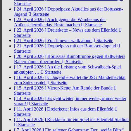
Startseite
[ 24. April 2026 ]
Doppelpass: Aktuelles aus der Borussen-
Jugend
Startseite
[ 23. April 2026 ]
Auch gegen die Wambe aus der
Außenseiterrolle das Beste machen
Startseite
[ 22. April 2026 ]
Dreierkette – News aus dem Ellenfeld
Startseite
[ 21. April 2026 ]
You´ll never walk alone
Startseite
[ 21. April 2026 ]
Doppelpass mit der Borussen-Jugend
Startseite
[ 20. April 2026 ]
Borussias Rumpftruppe gegen Ballweilers
Ballermänner überfordert
Startseite
[ 17. April 2026 ]
An die Leistung vom Schwalbach-Spiel
anknüpfen …
Startseite
[ 16. April 2026 ]
C-Jugend erwartet die JSG Mandelbachtal
zum Spitzenspiel
Startseite
[ 15. April 2026 ]
Vierer-Kette: Am Rande der Bande
Startseite
[ 14. April 2026 ]
Es geht weiter, immer weiter, immer weiter
voran!
Startseite
[ 11. April 2026 ]
Dreierkette: Infos aus dem Ellenfeld
Startseite
[ 11. April 2026 ]
Rückkehr für ein Spiel ins Ellenfeld-Stadion
Startseite
[ 7. April 2026 ]
Ein seltener Geburtstag: Der „weiße Blitz“