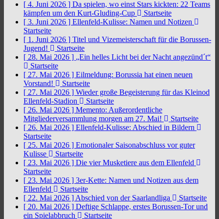
[ 4. Juni 2026 ]
Da spielen, wo einst Stars kickten: 22 Teams
kämpfen um den Kurt-Gluding-Cup
Startseite
[ 3. Juni 2026 ]
Ellenfeld-Kulisse: Namen und Notizen
Startseite
[ 1. Juni 2026 ]
Titel und Vizemeisterschaft für die Borussen-
Jugend!
Startseite
[ 28. Mai 2026 ]
„Ein helles Licht bei der Nacht angezünd´t“
Startseite
[ 27. Mai 2026 ]
Eilmeldung: Borussia hat einen neuen
Vorstand!
Startseite
[ 27. Mai 2026 ]
Wieder große Begeisterung für das Kleinod
Ellenfeld-Stadion
Startseite
[ 26. Mai 2026 ]
Memento: Außerordentliche
Mitgliederversammlung morgen am 27. Mai!
Startseite
[ 26. Mai 2026 ]
Ellenfeld-Kulisse: Abschied in Bildern
Startseite
[ 25. Mai 2026 ]
Emotionaler Saisonabschluss vor guter
Kulisse
Startseite
[ 23. Mai 2026 ]
Die vier Musketiere aus dem Ellenfeld
Startseite
[ 23. Mai 2026 ]
3er-Kette: Namen und Notizen aus dem
Ellenfeld
Startseite
[ 22. Mai 2026 ]
Abschied von der Saarlandliga
Startseite
[ 20. Mai 2026 ]
Deftige Schlappe, erstes Borussen-Tor und
ein Spielabbruch
Startseite