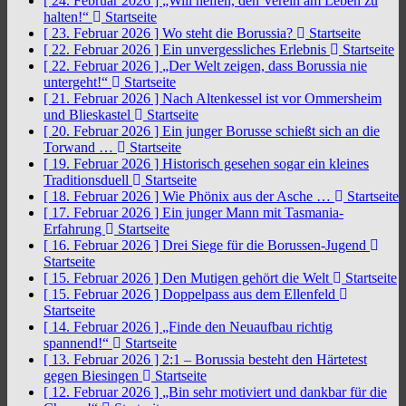
[ 24. Februar 2026 ]
„Will helfen, den Verein am Leben zu
halten!“
Startseite
[ 23. Februar 2026 ]
Wo steht die Borussia?
Startseite
[ 22. Februar 2026 ]
Ein unvergessliches Erlebnis
Startseite
[ 22. Februar 2026 ]
„Der Welt zeigen, dass Borussia nie
untergeht!“
Startseite
[ 21. Februar 2026 ]
Nach Altenkessel ist vor Ommersheim
und Blieskastel
Startseite
[ 20. Februar 2026 ]
Ein junger Borusse schießt sich an die
Torwand …
Startseite
[ 19. Februar 2026 ]
Historisch gesehen sogar ein kleines
Traditionsduell
Startseite
[ 18. Februar 2026 ]
Wie Phönix aus der Asche …
Startseite
[ 17. Februar 2026 ]
Ein junger Mann mit Tasmania-
Erfahrung
Startseite
[ 16. Februar 2026 ]
Drei Siege für die Borussen-Jugend
Startseite
[ 15. Februar 2026 ]
Den Mutigen gehört die Welt
Startseite
[ 15. Februar 2026 ]
Doppelpass aus dem Ellenfeld
Startseite
[ 14. Februar 2026 ]
„Finde den Neuaufbau richtig
spannend!“
Startseite
[ 13. Februar 2026 ]
2:1 – Borussia besteht den Härtetest
gegen Biesingen
Startseite
[ 12. Februar 2026 ]
„Bin sehr motiviert und dankbar für die