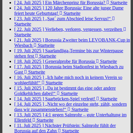
[ 24. Juli 2025 ]
Ein Märchenprinz für Borussia?
Startseite
[ 24. Juli 2025 ]
120 Jahre Borussia: Eine alte junge Dame
feiert heute Geburtstag!
Startseite
[ 23. Juli 2025 ]
„Sag´ zum Abschied leise Servus!“
Startseite
[ 22. Juli 2025 ]
Verlieben, verloren, vergessen, verzeihen
Startseite
[ 21. Juli 2025 ]
Borussia Zweiter beim LEVOBANK-Cup in
Wiesbach
Startseite
[ 19. Juli 2025 ]
Saarlandliga-Termine bis zur Winterpause
stehen fest
Startseite
[ 18. Juli 2025 ]
Generalprobe für Borussia
Startseite
[ 17. Juli 2025 ]
Borussia beim Stadionfest in Wiesbach zu
Gast
Startseite
[ 16. Juli 2025 ]
„Ich habe mich noch in keinem Verein so
wohlgefühlt!“
Startseite
[ 15. Juli 2025 ]
„Da ist bestimmt das eine oder andere
Goldkehlchen dabei!“
Startseite
[ 14. Juli 2025 ]
Saarbrücken-Spiel verlegt!
Startseite
[ 14. Juli 2025 ]
„Nicht wo der einzelne steht, zählt, sondern
dass wir zusammenstehen!“
Startseite
[ 13. Juli 2025 ]
4:1 gegen Salmrohr – gute Unterhaltung im
Ellenfeld
Startseite
[ 11. Juli 2025 ]
Nächster Prüfstein: Salmrohr fühlt der
Borussia auf den Zahn
Startseite