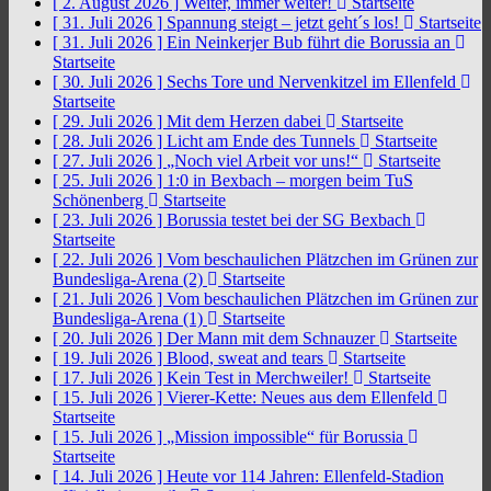
[ 2. August 2026 ]
Weiter, immer weiter!
Startseite
[ 31. Juli 2026 ]
Spannung steigt – jetzt geht´s los!
Startseite
[ 31. Juli 2026 ]
Ein Neinkerjer Bub führt die Borussia an
Startseite
[ 30. Juli 2026 ]
Sechs Tore und Nervenkitzel im Ellenfeld
Startseite
[ 29. Juli 2026 ]
Mit dem Herzen dabei
Startseite
[ 28. Juli 2026 ]
Licht am Ende des Tunnels
Startseite
[ 27. Juli 2026 ]
„Noch viel Arbeit vor uns!“
Startseite
[ 25. Juli 2026 ]
1:0 in Bexbach – morgen beim TuS
Schönenberg
Startseite
[ 23. Juli 2026 ]
Borussia testet bei der SG Bexbach
Startseite
[ 22. Juli 2026 ]
Vom beschaulichen Plätzchen im Grünen zur
Bundesliga-Arena (2)
Startseite
[ 21. Juli 2026 ]
Vom beschaulichen Plätzchen im Grünen zur
Bundesliga-Arena (1)
Startseite
[ 20. Juli 2026 ]
Der Mann mit dem Schnauzer
Startseite
[ 19. Juli 2026 ]
Blood, sweat and tears
Startseite
[ 17. Juli 2026 ]
Kein Test in Merchweiler!
Startseite
[ 15. Juli 2026 ]
Vierer-Kette: Neues aus dem Ellenfeld
Startseite
[ 15. Juli 2026 ]
„Mission impossible“ für Borussia
Startseite
[ 14. Juli 2026 ]
Heute vor 114 Jahren: Ellenfeld-Stadion