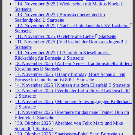
[ 14. November 2025 ]
Wiedersehen mit Markus Kneip
Startseite
[ 13. November 2025 ]
Borussia überwintert im
Saarlandpokal
Startseite
[ 12. November 2025 ]
Nächste Pokalausfahrt: SV Losheim
Startseite
[ 11. November 2025 ]
Gelebte alte Liebe
Startseite
[ 11. November 2025 ]
Viel los bei der Borussen-Jugend!
Startseite
[ 10. November 2025 ]
1:3 auf dem Kieselhumes –
Rückschlag für Borussia
Startseite
[ 8. November 2025 ]
Auf ein Neues: Traditionsduell auf dem
Kieselhumes
Startseite
[ 7. November 2025 ]
Happy birthday, Horst Schauß – ein
Borusse im Unterhemd ist 80!
Startseite
[ 4. November 2025 ]
Notizen aus dem Ellenfeld
Startseite
[ 3. November 2025 ]
Verdienter Lohn für viel Leidenschaft!
Startseite
[ 1. November 2025 ]
Mit neuem Schwung gegen Köllerbach
Startseite
[ 1. November 2025 ]
Premiere für das neue Trainer-Duo im
Ellenfeld
Startseite
[ 30. Oktober 2025 ]
Abschied von Felix Marx und Mike
Schmidt
Startseite
[ 29. Oktober 2025 ]
Sparkassen-Pokal Saar: Borussia zu