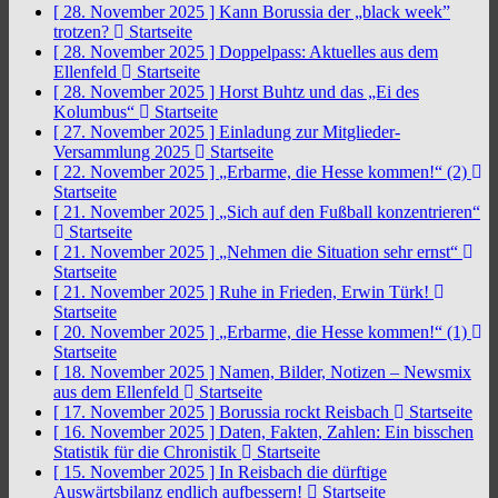
[ 28. November 2025 ]
Kann Borussia der „black week”
trotzen?
Startseite
[ 28. November 2025 ]
Doppelpass: Aktuelles aus dem
Ellenfeld
Startseite
[ 28. November 2025 ]
Horst Buhtz und das „Ei des
Kolumbus“
Startseite
[ 27. November 2025 ]
Einladung zur Mitglieder-
Versammlung 2025
Startseite
[ 22. November 2025 ]
„Erbarme, die Hesse kommen!“ (2)
Startseite
[ 21. November 2025 ]
„Sich auf den Fußball konzentrieren“
Startseite
[ 21. November 2025 ]
„Nehmen die Situation sehr ernst“
Startseite
[ 21. November 2025 ]
Ruhe in Frieden, Erwin Türk!
Startseite
[ 20. November 2025 ]
„Erbarme, die Hesse kommen!“ (1)
Startseite
[ 18. November 2025 ]
Namen, Bilder, Notizen – Newsmix
aus dem Ellenfeld
Startseite
[ 17. November 2025 ]
Borussia rockt Reisbach
Startseite
[ 16. November 2025 ]
Daten, Fakten, Zahlen: Ein bisschen
Statistik für die Chronistik
Startseite
[ 15. November 2025 ]
In Reisbach die dürftige
Auswärtsbilanz endlich aufbessern!
Startseite