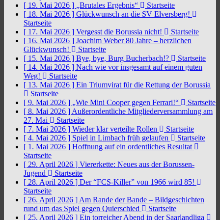
[ 19. Mai 2026 ]
„Brutales Ergebnis“
Startseite
[ 18. Mai 2026 ]
Glückwunsch an die SV Elversberg!
Startseite
[ 17. Mai 2026 ]
Vergesst die Borussia nicht!
Startseite
[ 16. Mai 2026 ]
Joachim Weber 80 Jahre – herzlichen
Glückwunsch!
Startseite
[ 15. Mai 2026 ]
Bye, bye, Burg Bucherbach!?
Startseite
[ 14. Mai 2026 ]
Nach wie vor insgesamt auf einem guten
Weg!
Startseite
[ 13. Mai 2026 ]
Ein Triumvirat für die Rettung der Borussia
Startseite
[ 9. Mai 2026 ]
„Wie Mini Cooper gegen Ferrari!“
Startseite
[ 8. Mai 2026 ]
Außerordentliche Mitgliederversammlung am
27. Mai
Startseite
[ 7. Mai 2026 ]
Wieder klar verteilte Rollen
Startseite
[ 4. Mai 2026 ]
Spiel in Limbach früh gelaufen
Startseite
[ 1. Mai 2026 ]
Hoffnung auf ein ordentliches Resultat
Startseite
[ 29. April 2026 ]
Viererkette: Neues aus der Borussen-
Jugend
Startseite
[ 28. April 2026 ]
Der “FCS-Killer” von 1966 wird 85!
Startseite
[ 26. April 2026 ]
Am Rande der Bande – Bildgeschichten
rund um das Spiel gegen Quierschied
Startseite
[ 25. April 2026 ]
Ein torreicher Abend in der Saarlandliga