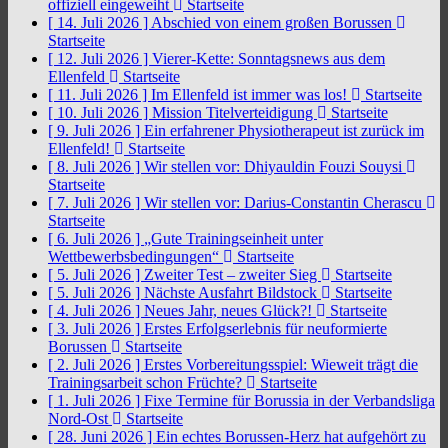
offiziell eingeweiht
Startseite
[ 14. Juli 2026 ]
Abschied von einem großen Borussen
Startseite
[ 12. Juli 2026 ]
Vierer-Kette: Sonntagsnews aus dem
Ellenfeld
Startseite
[ 11. Juli 2026 ]
Im Ellenfeld ist immer was los!
Startseite
[ 10. Juli 2026 ]
Mission Titelverteidigung
Startseite
[ 9. Juli 2026 ]
Ein erfahrener Physiotherapeut ist zurück im
Ellenfeld!
Startseite
[ 8. Juli 2026 ]
Wir stellen vor: Dhiyauldin Fouzi Souysi
Startseite
[ 7. Juli 2026 ]
Wir stellen vor: Darius-Constantin Cherascu
Startseite
[ 6. Juli 2026 ]
„Gute Trainingseinheit unter
Wettbewerbsbedingungen“
Startseite
[ 5. Juli 2026 ]
Zweiter Test – zweiter Sieg
Startseite
[ 5. Juli 2026 ]
Nächste Ausfahrt Bildstock
Startseite
[ 4. Juli 2026 ]
Neues Jahr, neues Glück?!
Startseite
[ 3. Juli 2026 ]
Erstes Erfolgserlebnis für neuformierte
Borussen
Startseite
[ 2. Juli 2026 ]
Erstes Vorbereitungsspiel: Wieweit trägt die
Trainingsarbeit schon Früchte?
Startseite
[ 1. Juli 2026 ]
Fixe Termine für Borussia in der Verbandsliga
Nord-Ost
Startseite
[ 28. Juni 2026 ]
Ein echtes Borussen-Herz hat aufgehört zu