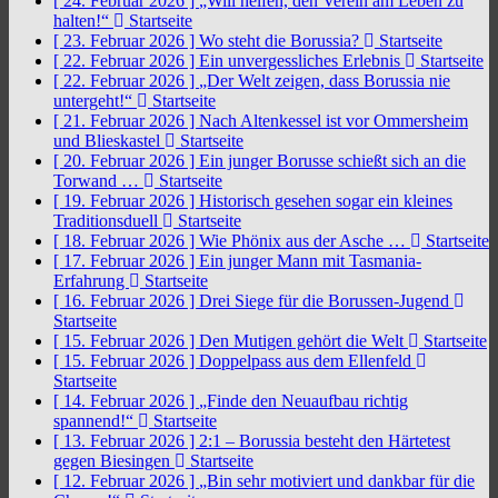
[ 24. Februar 2026 ]
„Will helfen, den Verein am Leben zu
halten!“
Startseite
[ 23. Februar 2026 ]
Wo steht die Borussia?
Startseite
[ 22. Februar 2026 ]
Ein unvergessliches Erlebnis
Startseite
[ 22. Februar 2026 ]
„Der Welt zeigen, dass Borussia nie
untergeht!“
Startseite
[ 21. Februar 2026 ]
Nach Altenkessel ist vor Ommersheim
und Blieskastel
Startseite
[ 20. Februar 2026 ]
Ein junger Borusse schießt sich an die
Torwand …
Startseite
[ 19. Februar 2026 ]
Historisch gesehen sogar ein kleines
Traditionsduell
Startseite
[ 18. Februar 2026 ]
Wie Phönix aus der Asche …
Startseite
[ 17. Februar 2026 ]
Ein junger Mann mit Tasmania-
Erfahrung
Startseite
[ 16. Februar 2026 ]
Drei Siege für die Borussen-Jugend
Startseite
[ 15. Februar 2026 ]
Den Mutigen gehört die Welt
Startseite
[ 15. Februar 2026 ]
Doppelpass aus dem Ellenfeld
Startseite
[ 14. Februar 2026 ]
„Finde den Neuaufbau richtig
spannend!“
Startseite
[ 13. Februar 2026 ]
2:1 – Borussia besteht den Härtetest
gegen Biesingen
Startseite
[ 12. Februar 2026 ]
„Bin sehr motiviert und dankbar für die