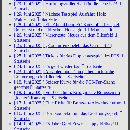
[ 29. Juni 2025 ]
Hoffnungsvoller Start für die neue U23
Startseite
[ 29. Juni 2025 ]
Nächste Testspiel-Ausfahrt: Holz-
Wahlschied
Startseite
[ 28. Juni 2025 ]
Ein Abend beim FC Kutzhof – Testspiel,
Bratwurst und ein bisschen Nostalgie
1.Mannschaft
[ 26. Juni 2025 ]
Viererkette: Neues aus dem Ellenfeld
Startseite
[ 25. Juni 2025 ]
„Konkurrenz belebt das Geschäft!“
Startseite
[ 25. Juni 2025 ]
Tickets für das Doppelgastspiel des FCS
Startseite
[ 24. Juni 2025 ]
Es geht wieder los!
Startseite
[ 23. Juni 2025 ]
Abschied und Trauer, aber auch frohe
Erinnerungen im Ellenfeld
Startseite
[ 18. Juni 2025 ]
Spieser Kurve für die FCS-Fan-Szene
geöffnet
Startseite
[ 18. Juni 2025 ]
Vor 60 Jahren: Erfolgreiche Borussen im
„kicker“-Ranking
Startseite
[ 17. Juni 2025 ]
Eine Eiche für Borussias Abwehrzentrum
Startseite
[ 16. Juni 2025 ]
Borussia bekommt das Eröffnungsspiel!
Startseite
[ 14. Juni 2025 ]
75 Jahre Gerd Zewe – happy birthay!
Startseite