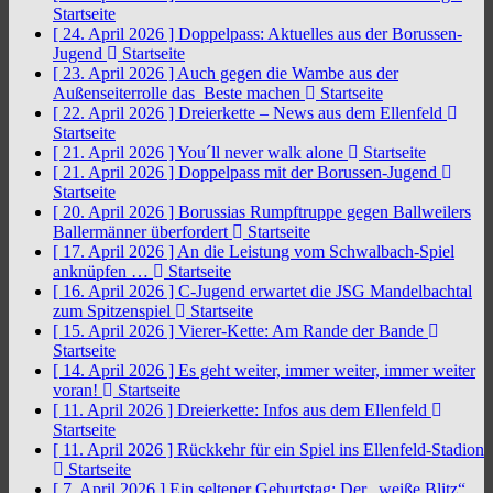
Startseite
[ 24. April 2026 ]
Doppelpass: Aktuelles aus der Borussen-
Jugend
Startseite
[ 23. April 2026 ]
Auch gegen die Wambe aus der
Außenseiterrolle das Beste machen
Startseite
[ 22. April 2026 ]
Dreierkette – News aus dem Ellenfeld
Startseite
[ 21. April 2026 ]
You´ll never walk alone
Startseite
[ 21. April 2026 ]
Doppelpass mit der Borussen-Jugend
Startseite
[ 20. April 2026 ]
Borussias Rumpftruppe gegen Ballweilers
Ballermänner überfordert
Startseite
[ 17. April 2026 ]
An die Leistung vom Schwalbach-Spiel
anknüpfen …
Startseite
[ 16. April 2026 ]
C-Jugend erwartet die JSG Mandelbachtal
zum Spitzenspiel
Startseite
[ 15. April 2026 ]
Vierer-Kette: Am Rande der Bande
Startseite
[ 14. April 2026 ]
Es geht weiter, immer weiter, immer weiter
voran!
Startseite
[ 11. April 2026 ]
Dreierkette: Infos aus dem Ellenfeld
Startseite
[ 11. April 2026 ]
Rückkehr für ein Spiel ins Ellenfeld-Stadion
Startseite
[ 7. April 2026 ]
Ein seltener Geburtstag: Der „weiße Blitz“