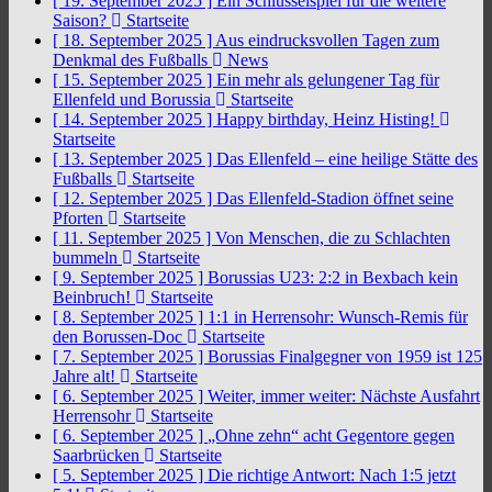
[ 19. September 2025 ]
Ein Schlüsselspiel für die weitere
Saison?
Startseite
[ 18. September 2025 ]
Aus eindrucksvollen Tagen zum
Denkmal des Fußballs
News
[ 15. September 2025 ]
Ein mehr als gelungener Tag für
Ellenfeld und Borussia
Startseite
[ 14. September 2025 ]
Happy birthday, Heinz Histing!
Startseite
[ 13. September 2025 ]
Das Ellenfeld – eine heilige Stätte des
Fußballs
Startseite
[ 12. September 2025 ]
Das Ellenfeld-Stadion öffnet seine
Pforten
Startseite
[ 11. September 2025 ]
Von Menschen, die zu Schlachten
bummeln
Startseite
[ 9. September 2025 ]
Borussias U23: 2:2 in Bexbach kein
Beinbruch!
Startseite
[ 8. September 2025 ]
1:1 in Herrensohr: Wunsch-Remis für
den Borussen-Doc
Startseite
[ 7. September 2025 ]
Borussias Finalgegner von 1959 ist 125
Jahre alt!
Startseite
[ 6. September 2025 ]
Weiter, immer weiter: Nächste Ausfahrt
Herrensohr
Startseite
[ 6. September 2025 ]
„Ohne zehn“ acht Gegentore gegen
Saarbrücken
Startseite
[ 5. September 2025 ]
Die richtige Antwort: Nach 1:5 jetzt