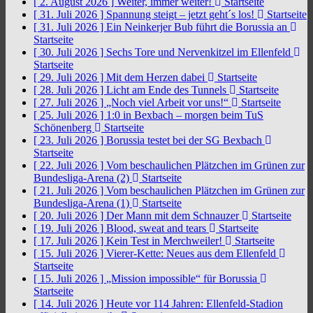
[ 2. August 2026 ]
Weiter, immer weiter!
Startseite
[ 31. Juli 2026 ]
Spannung steigt – jetzt geht´s los!
Startseite
[ 31. Juli 2026 ]
Ein Neinkerjer Bub führt die Borussia an
Startseite
[ 30. Juli 2026 ]
Sechs Tore und Nervenkitzel im Ellenfeld
Startseite
[ 29. Juli 2026 ]
Mit dem Herzen dabei
Startseite
[ 28. Juli 2026 ]
Licht am Ende des Tunnels
Startseite
[ 27. Juli 2026 ]
„Noch viel Arbeit vor uns!“
Startseite
[ 25. Juli 2026 ]
1:0 in Bexbach – morgen beim TuS
Schönenberg
Startseite
[ 23. Juli 2026 ]
Borussia testet bei der SG Bexbach
Startseite
[ 22. Juli 2026 ]
Vom beschaulichen Plätzchen im Grünen zur
Bundesliga-Arena (2)
Startseite
[ 21. Juli 2026 ]
Vom beschaulichen Plätzchen im Grünen zur
Bundesliga-Arena (1)
Startseite
[ 20. Juli 2026 ]
Der Mann mit dem Schnauzer
Startseite
[ 19. Juli 2026 ]
Blood, sweat and tears
Startseite
[ 17. Juli 2026 ]
Kein Test in Merchweiler!
Startseite
[ 15. Juli 2026 ]
Vierer-Kette: Neues aus dem Ellenfeld
Startseite
[ 15. Juli 2026 ]
„Mission impossible“ für Borussia
Startseite
[ 14. Juli 2026 ]
Heute vor 114 Jahren: Ellenfeld-Stadion