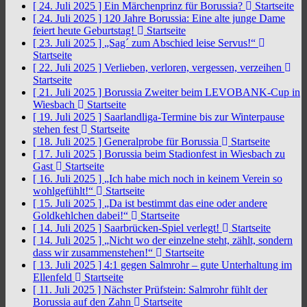
[ 24. Juli 2025 ]
Ein Märchenprinz für Borussia?
Startseite
[ 24. Juli 2025 ]
120 Jahre Borussia: Eine alte junge Dame
feiert heute Geburtstag!
Startseite
[ 23. Juli 2025 ]
„Sag´ zum Abschied leise Servus!“
Startseite
[ 22. Juli 2025 ]
Verlieben, verloren, vergessen, verzeihen
Startseite
[ 21. Juli 2025 ]
Borussia Zweiter beim LEVOBANK-Cup in
Wiesbach
Startseite
[ 19. Juli 2025 ]
Saarlandliga-Termine bis zur Winterpause
stehen fest
Startseite
[ 18. Juli 2025 ]
Generalprobe für Borussia
Startseite
[ 17. Juli 2025 ]
Borussia beim Stadionfest in Wiesbach zu
Gast
Startseite
[ 16. Juli 2025 ]
„Ich habe mich noch in keinem Verein so
wohlgefühlt!“
Startseite
[ 15. Juli 2025 ]
„Da ist bestimmt das eine oder andere
Goldkehlchen dabei!“
Startseite
[ 14. Juli 2025 ]
Saarbrücken-Spiel verlegt!
Startseite
[ 14. Juli 2025 ]
„Nicht wo der einzelne steht, zählt, sondern
dass wir zusammenstehen!“
Startseite
[ 13. Juli 2025 ]
4:1 gegen Salmrohr – gute Unterhaltung im
Ellenfeld
Startseite
[ 11. Juli 2025 ]
Nächster Prüfstein: Salmrohr fühlt der
Borussia auf den Zahn
Startseite