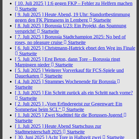
[ 10. Juli 2025 ]
1:6 gegen FKP – Fehler zu Helfern machen
Startseite
[ 9. Juli 2025 ]
Heute Abend, 19 Uhr: Standortbestimmung
gegen den FK Pirmasens in Lemberg
Startseite
[ 8. Juli 2025 ]
Borussia U23: Ein Projekt, das Spannung
verspricht!
Startseite
[ 7. Juli 2025 ]
Borussia Stadtchampion 2025: No bed of
roses, no pleasure cruise
Startseite
[ 6. Juli 2025 ]
Christmann-Hattrick ebnet den Weg ins Finale
Startseite
[ 5. Juli 2025 ]
Erst Beton, dann Tore – Borussia ringt
Marpingen nieder
Startseite
[ 5. Juli 2025 ]
Weiterer Vorverkauf für FCS-Spiele und
Dauerkarten
Startseite
[ 4. Juli 2025 ]
Strammes Wochenende für Borussia
Startseite
[ 3. Juli 2025 ]
Ein Schritt zurück als ein Schritt nach vorne?
Startseite
[ 2. Juli 2025 ]
„Vom Erfindergeist zur Gegenwart: Ein
Sommertag beim SCL“
Startseite
[ 1. Juli 2025 ]
Zwei Stadttitel für die Borussen-Jugend
Startseite
[ 1. Juli 2025 ]
Heute Abend Startschuss zur
Stadtmeisterschaft 2025
Startseite
[ 30. Juni 2025 ]
Acht Tore in Halbzeit zwei
Startseite