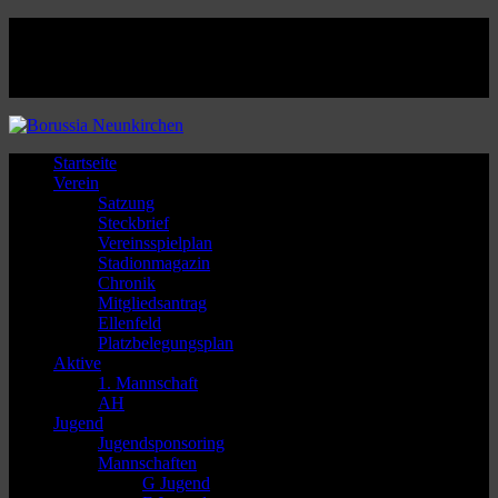
Facebook
Twitter
Instagram
Youtube
Startseite
Verein
Satzung
Steckbrief
Vereinsspielplan
Stadionmagazin
Chronik
Mitgliedsantrag
Ellenfeld
Platzbelegungsplan
Aktive
1. Mannschaft
AH
Jugend
Jugendsponsoring
Mannschaften
G Jugend