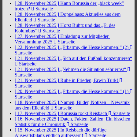
[ 28. November 2025 ]
Kann Borussia der „black week”
trotzen?
Startseite
[ 28. November 2025 ]
Doppelpass: Aktuelles aus dem
Ellenfeld
Startseite
[ 28. November 2025 ]
Horst Buhtz und das „Ei des
Kolumbus“
Startseite
[ 27. November 2025 ]
Einladung zur Mitglieder-
Versammlung 2025
Startseite
[ 22. November 2025 ]
„Erbarme, die Hesse kommen!“ (2)
Startseite
[ 21. November 2025 ]
„Sich auf den Fußball konzentrieren“
Startseite
[ 21. November 2025 ]
„Nehmen die Situation sehr ernst“
Startseite
[ 21. November 2025 ]
Ruhe in Frieden, Erwin Türk!
Startseite
[ 20. November 2025 ]
„Erbarme, die Hesse kommen!“ (1)
Startseite
[ 18. November 2025 ]
Namen, Bilder, Notizen – Newsmix
aus dem Ellenfeld
Startseite
[ 17. November 2025 ]
Borussia rockt Reisbach
Startseite
[ 16. November 2025 ]
Daten, Fakten, Zahlen: Ein bisschen
Statistik für die Chronistik
Startseite
[ 15. November 2025 ]
In Reisbach die dürftige
Auswärtsbilanz endlich aufbessern!
Startseite