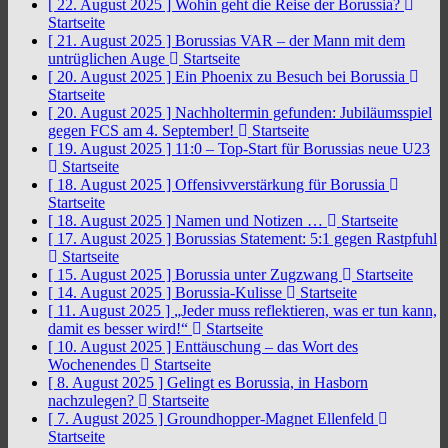
[ 22. August 2025 ]
Wohin geht die Reise der Borussia?
Startseite
[ 21. August 2025 ]
Borussias VAR – der Mann mit dem
untrüglichen Auge
Startseite
[ 20. August 2025 ]
Ein Phoenix zu Besuch bei Borussia
Startseite
[ 20. August 2025 ]
Nachholtermin gefunden: Jubiläumsspiel
gegen FCS am 4. September!
Startseite
[ 19. August 2025 ]
11:0 – Top-Start für Borussias neue U23
Startseite
[ 18. August 2025 ]
Offensivverstärkung für Borussia
Startseite
[ 18. August 2025 ]
Namen und Notizen …
Startseite
[ 17. August 2025 ]
Borussias Statement: 5:1 gegen Rastpfuhl
Startseite
[ 15. August 2025 ]
Borussia unter Zugzwang
Startseite
[ 14. August 2025 ]
Borussia-Kulisse
Startseite
[ 11. August 2025 ]
„Jeder muss reflektieren, was er tun kann,
damit es besser wird!“
Startseite
[ 10. August 2025 ]
Enttäuschung – das Wort des
Wochenendes
Startseite
[ 8. August 2025 ]
Gelingt es Borussia, in Hasborn
nachzulegen?
Startseite
[ 7. August 2025 ]
Groundhopper-Magnet Ellenfeld
Startseite