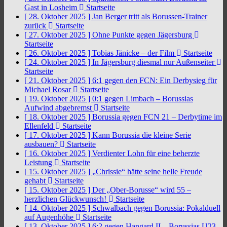
Gast in Losheim
Startseite
[ 28. Oktober 2025 ]
Jan Berger tritt als Borussen-Trainer
zurück
Startseite
[ 27. Oktober 2025 ]
Ohne Punkte gegen Jägersburg
Startseite
[ 26. Oktober 2025 ]
Tobias Jänicke – der Film
Startseite
[ 24. Oktober 2025 ]
In Jägersburg diesmal nur Außenseiter
Startseite
[ 21. Oktober 2025 ]
6:1 gegen den FCN: Ein Derbysieg für
Michael Rosar
Startseite
[ 19. Oktober 2025 ]
0:1 gegen Limbach – Borussias
Aufwind abgebremst
Startseite
[ 18. Oktober 2025 ]
Borussia gegen FCN 21 – Derbytime im
Ellenfeld
Startseite
[ 17. Oktober 2025 ]
Kann Borussia die kleine Serie
ausbauen?
Startseite
[ 16. Oktober 2025 ]
Verdienter Lohn für eine beherzte
Leistung
Startseite
[ 15. Oktober 2025 ]
„Chrissie“ hätte seine helle Freude
gehabt
Startseite
[ 15. Oktober 2025 ]
Der „Ober-Borusse“ wird 55 –
herzlichen Glückwunsch!
Startseite
[ 14. Oktober 2025 ]
Schwalbach gegen Borussia: Pokalduell
auf Augenhöhe
Startseite
[ 13. Oktober 2025 ]
6:2 gegen Hangard II – Borussias U23