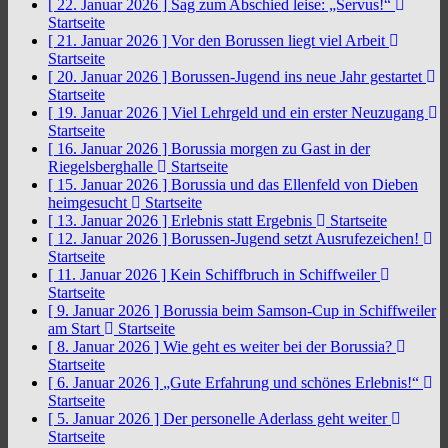
[ 22. Januar 2026 ]
Sag zum Abschied leise: „Servus!“
Startseite
[ 21. Januar 2026 ]
Vor den Borussen liegt viel Arbeit
Startseite
[ 20. Januar 2026 ]
Borussen-Jugend ins neue Jahr gestartet
Startseite
[ 19. Januar 2026 ]
Viel Lehrgeld und ein erster Neuzugang
Startseite
[ 16. Januar 2026 ]
Borussia morgen zu Gast in der
Riegelsberghalle
Startseite
[ 15. Januar 2026 ]
Borussia und das Ellenfeld von Dieben
heimgesucht
Startseite
[ 13. Januar 2026 ]
Erlebnis statt Ergebnis
Startseite
[ 12. Januar 2026 ]
Borussen-Jugend setzt Ausrufezeichen!
Startseite
[ 11. Januar 2026 ]
Kein Schiffbruch in Schiffweiler
Startseite
[ 9. Januar 2026 ]
Borussia beim Samson-Cup in Schiffweiler
am Start
Startseite
[ 8. Januar 2026 ]
Wie geht es weiter bei der Borussia?
Startseite
[ 6. Januar 2026 ]
„Gute Erfahrung und schönes Erlebnis!“
Startseite
[ 5. Januar 2026 ]
Der personelle Aderlass geht weiter
Startseite