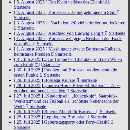
[ 5. August 2025 ]
Tim Klein verlässt das Ellenfeld
Startseite
[ 4. August 2025 ]
Borussias U23 mit gelungenem Start
Startseite
[ 3. August 2025 ]
„Nach dem 2:0 viel befreiter und lockerer“
Startseite
[ 2. August 2025 ]
Abschied von Ludwig Lang †
Startseite
[ 1. August 2025 ]
Borussia will gegen Reisbach den Bock
umstoßen
Startseite
[ 1. August 2025 ]
Misslungene zweite Borussen-Halbzeit,
heimstarke Preußen
Startseite
[ 31. Juli 2025 ]
„Die Truppe hat Charakter und den Willen
zum Erfolg!“
Startseite
[ 30. Juli 2025 ]
Preußen und Borussen wollen heute die
ersten Punkte
Startseite
[ 29. Juli 2025 ]
Borussia-Kulisse
Startseite
[ 28. Juli 2025 ]
„Innova Home Ellenfeld-Stadion“ – Altes
erhalten und neues gestalten
Startseite
[ 27. Juli 2025 ]
„Kinderinsel“, „Kükenkoje“, Saarpfalz-
Werkstatt“ und der Fußball als „schönste Nebensache der
Welt“
Startseite
[ 26. Juli 2025 ]
Bitterer Abend für Borussia
Startseite
[ 25. Juli 2025 ]
Lepidoptera Borussiae
Startseite
[ 25. Juli 2025 ]
Geburtstagsparty oder Party-Crash?
Startseite