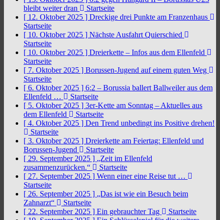
bleibt weiter dran
Startseite
[ 12. Oktober 2025 ]
Dreckige drei Punkte am Franzenhaus
Startseite
[ 10. Oktober 2025 ]
Nächste Ausfahrt Quierschied
Startseite
[ 10. Oktober 2025 ]
Dreierkette – Infos aus dem Ellenfeld
Startseite
[ 7. Oktober 2025 ]
Borussen-Jugend auf einem guten Weg
Startseite
[ 6. Oktober 2025 ]
6:2 – Borussia ballert Ballweiler aus dem
Ellenfeld …
Startseite
[ 5. Oktober 2025 ]
3er-Kette am Sonntag – Aktuelles aus
dem Ellenfeld
Startseite
[ 4. Oktober 2025 ]
Den Trend unbedingt ins Positive drehen!
Startseite
[ 3. Oktober 2025 ]
Dreierkette am Feiertag: Ellenfeld und
Borussen-Jugend
Startseite
[ 29. September 2025 ]
„Zeit im Ellenfeld
zusammenzurücken.“
Startseite
[ 27. September 2025 ]
Wenn einer eine Reise tut …
Startseite
[ 26. September 2025 ]
„Das ist wie ein Besuch beim
Zahnarzt“
Startseite
[ 22. September 2025 ]
Ein gebrauchter Tag
Startseite