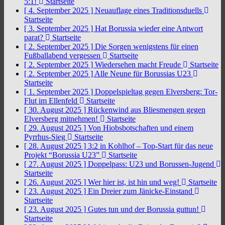
5:1!
Startseite
[ 4. September 2025 ]
Neuauflage eines Traditionsduells
Startseite
[ 3. September 2025 ]
Hat Borussia wieder eine Antwort
parat?
Startseite
[ 2. September 2025 ]
Die Sorgen wenigstens für einen
Fußballabend vergessen
Startseite
[ 2. September 2025 ]
Wiedersehen macht Freude
Startseite
[ 2. September 2025 ]
Alle Neune für Borussias U23
Startseite
[ 1. September 2025 ]
Doppelspieltag gegen Elversberg: Tor-
Flut im Ellenfeld
Startseite
[ 30. August 2025 ]
Rückenwind aus Bliesmengen gegen
Elversberg mitnehmen!
Startseite
[ 29. August 2025 ]
Von Hiobsbotschaften und einem
Pyrrhus-Sieg
Startseite
[ 28. August 2025 ]
3:2 in Kohlhof – Top-Start für das neue
Projekt “Borussia U23”
Startseite
[ 27. August 2025 ]
Doppelpass: U23 und Borussen-Jugend
Startseite
[ 26. August 2025 ]
Wer hier ist, ist hin und weg!
Startseite
[ 23. August 2025 ]
Ein Dreier zum Jänicke-Einstand
Startseite
[ 23. August 2025 ]
Gutes tun und der Borussia guttun!
Startseite