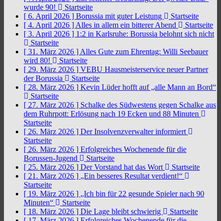
wurde 90!
Startseite
[ 6. April 2026 ]
Borussia mit guter Leistung
Startseite
[ 4. April 2026 ]
Alles in allem ein bitterer Abend
Startseite
[ 3. April 2026 ]
1:2 in Karlsruhe: Borussia belohnt sich nicht
Startseite
[ 31. März 2026 ]
Alles Gute zum Ehrentag: Willi Seebauer
wird 80!
Startseite
[ 29. März 2026 ]
VEBU Hausmeisterservice neuer Partner
der Borussia
Startseite
[ 28. März 2026 ]
Kevin Lüder hofft auf „alle Mann an Bord“
Startseite
[ 27. März 2026 ]
Schalke des Südwestens gegen Schalke aus
dem Ruhrpott: Erlösung nach 19 Ecken und 88 Minuten
Startseite
[ 26. März 2026 ]
Der Insolvenzverwalter informiert
Startseite
[ 26. März 2026 ]
Erfolgreiches Wochenende für die
Borussen-Jugend
Startseite
[ 25. März 2026 ]
Der Vorstand hat das Wort
Startseite
[ 21. März 2026 ]
„Ein besseres Resultat verdient!“
Startseite
[ 19. März 2026 ]
„Ich bin für 22 gesunde Spieler nach 90
Minuten“
Startseite
[ 18. März 2026 ]
Die Lage bleibt schwierig
Startseite
[ 17. März 2026 ]
Erfolgreiches Wochenende für die