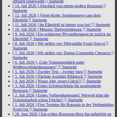
offiziell eingeweiht
Startseite
[ 14. Juli 2026 ]
Abschied von einem großen Borussen
Startseite
[ 12. Juli 2026 ]
Vierer-Kette: Sonntagsnews aus dem
Ellenfeld
Startseite
[ 11. Juli 2026 ]
Im Ellenfeld ist immer was los!
Startseite
[ 10. Juli 2026 ]
Mission Titelverteidigung
Startseite
[ 9. Juli 2026 ]
Ein erfahrener Physiotherapeut ist zurück im
Ellenfeld!
Startseite
[ 8. Juli 2026 ]
Wir stellen vor: Dhiyauldin Fouzi Souysi
Startseite
[ 7. Juli 2026 ]
Wir stellen vor: Darius-Constantin Cherascu
Startseite
[ 6. Juli 2026 ]
„Gute Trainingseinheit unter
Wettbewerbsbedingungen“
Startseite
[ 5. Juli 2026 ]
Zweiter Test – zweiter Sieg
Startseite
[ 5. Juli 2026 ]
Nächste Ausfahrt Bildstock
Startseite
[ 4. Juli 2026 ]
Neues Jahr, neues Glück?!
Startseite
[ 3. Juli 2026 ]
Erstes Erfolgserlebnis für neuformierte
Borussen
Startseite
[ 2. Juli 2026 ]
Erstes Vorbereitungsspiel: Wieweit trägt die
Trainingsarbeit schon Früchte?
Startseite
[ 1. Juli 2026 ]
Fixe Termine für Borussia in der Verbandsliga
Nord-Ost
Startseite
[ 28. Juni 2026 ]
Ein echtes Borussen-Herz hat aufgehört zu