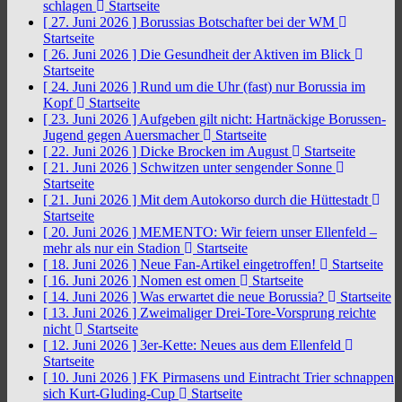
schlagen
Startseite
[ 27. Juni 2026 ]
Borussias Botschafter bei der WM
Startseite
[ 26. Juni 2026 ]
Die Gesundheit der Aktiven im Blick
Startseite
[ 24. Juni 2026 ]
Rund um die Uhr (fast) nur Borussia im
Kopf
Startseite
[ 23. Juni 2026 ]
Aufgeben gilt nicht: Hartnäckige Borussen-
Jugend gegen Auersmacher
Startseite
[ 22. Juni 2026 ]
Dicke Brocken im August
Startseite
[ 21. Juni 2026 ]
Schwitzen unter sengender Sonne
Startseite
[ 21. Juni 2026 ]
Mit dem Autokorso durch die Hüttestadt
Startseite
[ 20. Juni 2026 ]
MEMENTO: Wir feiern unser Ellenfeld –
mehr als nur ein Stadion
Startseite
[ 18. Juni 2026 ]
Neue Fan-Artikel eingetroffen!
Startseite
[ 16. Juni 2026 ]
Nomen est omen
Startseite
[ 14. Juni 2026 ]
Was erwartet die neue Borussia?
Startseite
[ 13. Juni 2026 ]
Zweimaliger Drei-Tore-Vorsprung reichte
nicht
Startseite
[ 12. Juni 2026 ]
3er-Kette: Neues aus dem Ellenfeld
Startseite
[ 10. Juni 2026 ]
FK Pirmasens und Eintracht Trier schnappen
sich Kurt-Gluding-Cup
Startseite