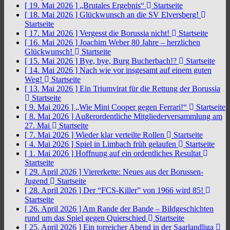
[ 19. Mai 2026 ]
„Brutales Ergebnis“
Startseite
[ 18. Mai 2026 ]
Glückwunsch an die SV Elversberg!
Startseite
[ 17. Mai 2026 ]
Vergesst die Borussia nicht!
Startseite
[ 16. Mai 2026 ]
Joachim Weber 80 Jahre – herzlichen
Glückwunsch!
Startseite
[ 15. Mai 2026 ]
Bye, bye, Burg Bucherbach!?
Startseite
[ 14. Mai 2026 ]
Nach wie vor insgesamt auf einem guten
Weg!
Startseite
[ 13. Mai 2026 ]
Ein Triumvirat für die Rettung der Borussia
Startseite
[ 9. Mai 2026 ]
„Wie Mini Cooper gegen Ferrari!“
Startseite
[ 8. Mai 2026 ]
Außerordentliche Mitgliederversammlung am
27. Mai
Startseite
[ 7. Mai 2026 ]
Wieder klar verteilte Rollen
Startseite
[ 4. Mai 2026 ]
Spiel in Limbach früh gelaufen
Startseite
[ 1. Mai 2026 ]
Hoffnung auf ein ordentliches Resultat
Startseite
[ 29. April 2026 ]
Viererkette: Neues aus der Borussen-
Jugend
Startseite
[ 28. April 2026 ]
Der “FCS-Killer” von 1966 wird 85!
Startseite
[ 26. April 2026 ]
Am Rande der Bande – Bildgeschichten
rund um das Spiel gegen Quierschied
Startseite
[ 25. April 2026 ]
Ein torreicher Abend in der Saarlandliga