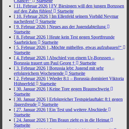
Chance!“
Startseite
[ 11. Februar 2026 ]
FV Biesingen will den jungen Borussen
auf den Zahn fühlen!
Startseite
[ 10. Februar 2026 ]
Im Ellenfeld seinem Vorbild Neymar
nacheifern!
Startseite
[ 9. Februar 2026 ]
Neues aus der Jugendabteilung
Startseite
[ 8. Februar 2026 ]
Heute kein Test gegen Sportfreunde
Saarbrücken
Startseite
[ 5. Februar 2026 ]
„Möchte mithelfen, etwas aufzubauen!“
Startseite
[ 4. Februar 2026 ]
Abschied von einem Ur-Borussen –
Borussia trauert um Paul Georg †
Startseite
[ 3. Februar 2026 ]
Borussia lebt: Jugend mit sehr
erfolgreichem Wochenende
Startseite
[ 2. Februar 2026 ]
Wieder 8:1 – Borussia dominiert Viktoria
Hühnerfeld
Startseite
[ 30. Januar 2026 ]
Keine Tore gegen Braunschweig
Startseite
[ 30. Januar 2026 ]
Erfolgreicher Testspielauftakt: 8:1 gegen
Jägersfreude
Startseite
[ 27. Januar 2026 ]
Ein Test und weitere Abschiede
Startseite
[ 24. Januar 2026 ]
Tim Braun zieht es in die Heimat
Startseite