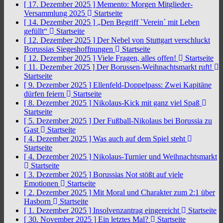
[ 17. Dezember 2025 ]
Memento: Morgen Mitglieder-
Versammlung 2025
Startseite
[ 14. Dezember 2025 ]
„Den Begriff `Verein´ mit Leben
gefüllt“
Startseite
[ 12. Dezember 2025 ]
Der Nebel von Stuttgart verschluckt
Borussias Siegeshoffnungen
Startseite
[ 12. Dezember 2025 ]
Viele Fragen, alles offen!
Startseite
[ 11. Dezember 2025 ]
Der Borussen-Weihnachtsmarkt ruft!
Startseite
[ 9. Dezember 2025 ]
Ellenfeld-Doppelpass: Zwei Kapitäne
dürfen feiern
Startseite
[ 8. Dezember 2025 ]
Nikolaus-Kick mit ganz viel Spaß
Startseite
[ 5. Dezember 2025 ]
Der Fußball-Nikolaus bei Borussia zu
Gast
Startseite
[ 4. Dezember 2025 ]
Was auch auf dem Spiel steht
Startseite
[ 4. Dezember 2025 ]
Nikolaus-Turnier und Weihnachtsmarkt
Startseite
[ 3. Dezember 2025 ]
Borussias Not stößt auf viele
Emotionen
Startseite
[ 2. Dezember 2025 ]
Mit Moral und Charakter zum 2:1 über
Hasborn
Startseite
[ 1. Dezember 2025 ]
Insolvenzantrag eingereicht
Startseite
[ 30. November 2025 ]
Ein letztes Mal?
Startseite