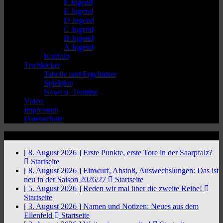
F Jugend
E Jugend
D Jugend
C Jugend
B Jugend
A Jugend
Kontakt
Tischkicker
Tabelle und Ergebnisse
Spielplan
News u. Termine
Video
Impressum
Datenschutz
News Ticker
[ 8. August 2026 ]
Erste Punkte, erste Tore in der Saarpfalz?
Startseite
[ 8. August 2026 ]
Einwurf, Abstoß, Auswechslungen: Das ist
neu in der Saison 2026/27
Startseite
[ 5. August 2026 ]
Reden wir mal über die zweite Reihe!
Startseite
[ 3. August 2026 ]
Namen und Notizen: Neues aus dem
Ellenfeld
Startseite