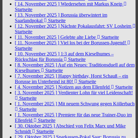
[ 14. November 2025 ]
Wiedersehen mit Markus Kneip
Startseite
[ 13. November 2025 ]
Borussia überwintert im
Saarlandpokal
Startseite
[ 12. November 2025 ]
Nächste Pokalausfahrt: SV Losheim
Startseite
[ 11. November 2025 ]
Gelebte alte Liebe
Startseite
[ 11. November 2025 ]
Viel los bei der Borussen-Jugend!
Startseite
[ 10. November 2025 ]
1:3 auf dem Kieselhumes –
Rückschlag für Borussia
Startseite
[ 8. November 2025 ]
Auf ein Neues: Traditionsduell auf dem
Kieselhumes
Startseite
[ 7. November 2025 ]
Happy birthday, Horst Schauß – ein
Borusse im Unterhemd ist 80!
Startseite
[ 4. November 2025 ]
Notizen aus dem Ellenfeld
Startseite
[ 3. November 2025 ]
Verdienter Lohn für viel Leidenschaft!
Startseite
[ 1. November 2025 ]
Mit neuem Schwung gegen Köllerbach
Startseite
[ 1. November 2025 ]
Premiere für das neue Trainer-Duo im
Ellenfeld
Startseite
[ 30. Oktober 2025 ]
Abschied von Felix Marx und Mike
Schmidt
Startseite
[ 29. Oktober 2025 ]
Sparkassen-Pokal Saar: Borussia zu