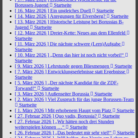
Borussen-Jugend
Startseite
[ 16. März 2026 ]
Ein ungleiches Duell
Startseite
[ 14. März 2026 ]
Anregungen für Elversberg?
Startseite
[ 13. März 2026 ]
Historische Leistung bei Borussias B-
Jugend
Startseite
[ 12. März 2026 ]
Dreier-Kette: Neues aus dem Ellenfeld
Startseite
[ 11. März 2026 ]
Die nächste schwere (Lern)Aufgabe
Startseite
[ 10. März 2026 ]
„Denn das hier ist noch nicht vorbei!“
Startseite
[ 9. März 2026 ]
Lehrstunde gegen Bliesmengen
Startseite
[ 7. März 2026 ]
Entwicklungserlebnisse statt Ergebnisse
Startseite
[ 5. März 2026 ]
„Der nächste Kandidat für die ZDF-
Torwand!“
Startseite
[ 3. März 2026 ]
Außenseiter Borussia
Startseite
[ 2. März 2026 ]
Viel Zuspruch für das junge Borussen-Team
Startseite
[ 1. März 2026 ]
Mit erhobenem Haupt vom Platz
Startseite
[ 27. Februar 2026 ]
Quo vadis, Borussia?
Startseite
[ 27. Februar 2026 ]
„Wir hätten noch drei Stunden
weiterspielen können …“
Startseite
[ 26. Februar 2026 ]
„Das bedeutet mir sehr viel!“
Startseite