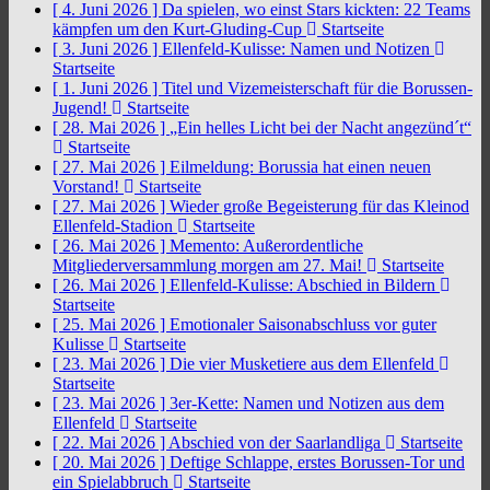
[ 4. Juni 2026 ]
Da spielen, wo einst Stars kickten: 22 Teams
kämpfen um den Kurt-Gluding-Cup
Startseite
[ 3. Juni 2026 ]
Ellenfeld-Kulisse: Namen und Notizen
Startseite
[ 1. Juni 2026 ]
Titel und Vizemeisterschaft für die Borussen-
Jugend!
Startseite
[ 28. Mai 2026 ]
„Ein helles Licht bei der Nacht angezünd´t“
Startseite
[ 27. Mai 2026 ]
Eilmeldung: Borussia hat einen neuen
Vorstand!
Startseite
[ 27. Mai 2026 ]
Wieder große Begeisterung für das Kleinod
Ellenfeld-Stadion
Startseite
[ 26. Mai 2026 ]
Memento: Außerordentliche
Mitgliederversammlung morgen am 27. Mai!
Startseite
[ 26. Mai 2026 ]
Ellenfeld-Kulisse: Abschied in Bildern
Startseite
[ 25. Mai 2026 ]
Emotionaler Saisonabschluss vor guter
Kulisse
Startseite
[ 23. Mai 2026 ]
Die vier Musketiere aus dem Ellenfeld
Startseite
[ 23. Mai 2026 ]
3er-Kette: Namen und Notizen aus dem
Ellenfeld
Startseite
[ 22. Mai 2026 ]
Abschied von der Saarlandliga
Startseite
[ 20. Mai 2026 ]
Deftige Schlappe, erstes Borussen-Tor und
ein Spielabbruch
Startseite