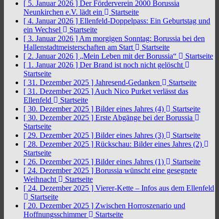
[ 5. Januar 2026 ]
Der Förderverein 2000 Borussia
Neunkirchen e.V. lädt ein
Startseite
[ 4. Januar 2026 ]
Ellenfeld-Doppelpass: Ein Geburtstag und
ein Wechsel
Startseite
[ 3. Januar 2026 ]
Am morgigen Sonntag: Borussia bei den
Hallenstadtmeisterschaften am Start
Startseite
[ 2. Januar 2026 ]
„Mein Leben mit der Borussia“
Startseite
[ 1. Januar 2026 ]
Der Brand ist noch nicht gelöscht
Startseite
[ 31. Dezember 2025 ]
Jahresend-Gedanken
Startseite
[ 31. Dezember 2025 ]
Auch Nico Purket verlässt das
Ellenfeld
Startseite
[ 30. Dezember 2025 ]
Bilder eines Jahres (4)
Startseite
[ 30. Dezember 2025 ]
Erste Abgänge bei der Borussia
Startseite
[ 29. Dezember 2025 ]
Bilder eines Jahres (3)
Startseite
[ 28. Dezember 2025 ]
Rückschau: Bilder eines Jahres (2)
Startseite
[ 26. Dezember 2025 ]
Bilder eines Jahres (1)
Startseite
[ 24. Dezember 2025 ]
Borussia wünscht eine gesegnete
Weihnacht
Startseite
[ 24. Dezember 2025 ]
Vierer-Kette – Infos aus dem Ellenfeld
Startseite
[ 20. Dezember 2025 ]
Zwischen Horroszenario und
Hoffnungsschimmer
Startseite