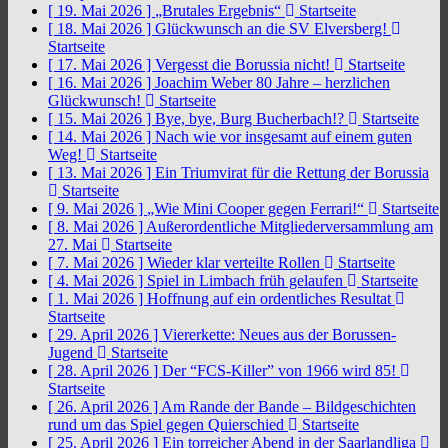
[ 19. Mai 2026 ]
„Brutales Ergebnis“
Startseite
[ 18. Mai 2026 ]
Glückwunsch an die SV Elversberg!
Startseite
[ 17. Mai 2026 ]
Vergesst die Borussia nicht!
Startseite
[ 16. Mai 2026 ]
Joachim Weber 80 Jahre – herzlichen
Glückwunsch!
Startseite
[ 15. Mai 2026 ]
Bye, bye, Burg Bucherbach!?
Startseite
[ 14. Mai 2026 ]
Nach wie vor insgesamt auf einem guten
Weg!
Startseite
[ 13. Mai 2026 ]
Ein Triumvirat für die Rettung der Borussia
Startseite
[ 9. Mai 2026 ]
„Wie Mini Cooper gegen Ferrari!“
Startseite
[ 8. Mai 2026 ]
Außerordentliche Mitgliederversammlung am
27. Mai
Startseite
[ 7. Mai 2026 ]
Wieder klar verteilte Rollen
Startseite
[ 4. Mai 2026 ]
Spiel in Limbach früh gelaufen
Startseite
[ 1. Mai 2026 ]
Hoffnung auf ein ordentliches Resultat
Startseite
[ 29. April 2026 ]
Viererkette: Neues aus der Borussen-
Jugend
Startseite
[ 28. April 2026 ]
Der “FCS-Killer” von 1966 wird 85!
Startseite
[ 26. April 2026 ]
Am Rande der Bande – Bildgeschichten
rund um das Spiel gegen Quierschied
Startseite
[ 25. April 2026 ]
Ein torreicher Abend in der Saarlandliga