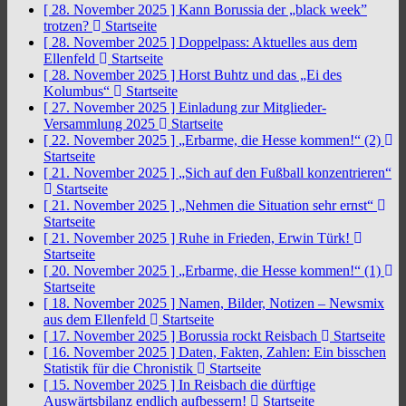
[ 28. November 2025 ]
Kann Borussia der „black week”
trotzen?
Startseite
[ 28. November 2025 ]
Doppelpass: Aktuelles aus dem
Ellenfeld
Startseite
[ 28. November 2025 ]
Horst Buhtz und das „Ei des
Kolumbus“
Startseite
[ 27. November 2025 ]
Einladung zur Mitglieder-
Versammlung 2025
Startseite
[ 22. November 2025 ]
„Erbarme, die Hesse kommen!“ (2)
Startseite
[ 21. November 2025 ]
„Sich auf den Fußball konzentrieren“
Startseite
[ 21. November 2025 ]
„Nehmen die Situation sehr ernst“
Startseite
[ 21. November 2025 ]
Ruhe in Frieden, Erwin Türk!
Startseite
[ 20. November 2025 ]
„Erbarme, die Hesse kommen!“ (1)
Startseite
[ 18. November 2025 ]
Namen, Bilder, Notizen – Newsmix
aus dem Ellenfeld
Startseite
[ 17. November 2025 ]
Borussia rockt Reisbach
Startseite
[ 16. November 2025 ]
Daten, Fakten, Zahlen: Ein bisschen
Statistik für die Chronistik
Startseite
[ 15. November 2025 ]
In Reisbach die dürftige
Auswärtsbilanz endlich aufbessern!
Startseite