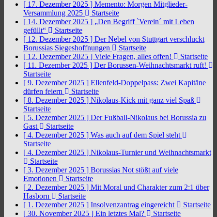
[ 17. Dezember 2025 ]
Memento: Morgen Mitglieder-
Versammlung 2025
Startseite
[ 14. Dezember 2025 ]
„Den Begriff `Verein´ mit Leben
gefüllt“
Startseite
[ 12. Dezember 2025 ]
Der Nebel von Stuttgart verschluckt
Borussias Siegeshoffnungen
Startseite
[ 12. Dezember 2025 ]
Viele Fragen, alles offen!
Startseite
[ 11. Dezember 2025 ]
Der Borussen-Weihnachtsmarkt ruft!
Startseite
[ 9. Dezember 2025 ]
Ellenfeld-Doppelpass: Zwei Kapitäne
dürfen feiern
Startseite
[ 8. Dezember 2025 ]
Nikolaus-Kick mit ganz viel Spaß
Startseite
[ 5. Dezember 2025 ]
Der Fußball-Nikolaus bei Borussia zu
Gast
Startseite
[ 4. Dezember 2025 ]
Was auch auf dem Spiel steht
Startseite
[ 4. Dezember 2025 ]
Nikolaus-Turnier und Weihnachtsmarkt
Startseite
[ 3. Dezember 2025 ]
Borussias Not stößt auf viele
Emotionen
Startseite
[ 2. Dezember 2025 ]
Mit Moral und Charakter zum 2:1 über
Hasborn
Startseite
[ 1. Dezember 2025 ]
Insolvenzantrag eingereicht
Startseite
[ 30. November 2025 ]
Ein letztes Mal?
Startseite