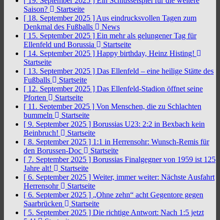
[ 19. September 2025 ]
Ein Schlüsselspiel für die weitere
Saison?
Startseite
[ 18. September 2025 ]
Aus eindrucksvollen Tagen zum
Denkmal des Fußballs
News
[ 15. September 2025 ]
Ein mehr als gelungener Tag für
Ellenfeld und Borussia
Startseite
[ 14. September 2025 ]
Happy birthday, Heinz Histing!
Startseite
[ 13. September 2025 ]
Das Ellenfeld – eine heilige Stätte des
Fußballs
Startseite
[ 12. September 2025 ]
Das Ellenfeld-Stadion öffnet seine
Pforten
Startseite
[ 11. September 2025 ]
Von Menschen, die zu Schlachten
bummeln
Startseite
[ 9. September 2025 ]
Borussias U23: 2:2 in Bexbach kein
Beinbruch!
Startseite
[ 8. September 2025 ]
1:1 in Herrensohr: Wunsch-Remis für
den Borussen-Doc
Startseite
[ 7. September 2025 ]
Borussias Finalgegner von 1959 ist 125
Jahre alt!
Startseite
[ 6. September 2025 ]
Weiter, immer weiter: Nächste Ausfahrt
Herrensohr
Startseite
[ 6. September 2025 ]
„Ohne zehn“ acht Gegentore gegen
Saarbrücken
Startseite
[ 5. September 2025 ]
Die richtige Antwort: Nach 1:5 jetzt