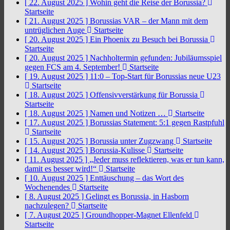
[ 22. August 2025 ]
Wohin geht die Reise der Borussia?
Startseite
[ 21. August 2025 ]
Borussias VAR – der Mann mit dem
untrüglichen Auge
Startseite
[ 20. August 2025 ]
Ein Phoenix zu Besuch bei Borussia
Startseite
[ 20. August 2025 ]
Nachholtermin gefunden: Jubiläumsspiel
gegen FCS am 4. September!
Startseite
[ 19. August 2025 ]
11:0 – Top-Start für Borussias neue U23
Startseite
[ 18. August 2025 ]
Offensivverstärkung für Borussia
Startseite
[ 18. August 2025 ]
Namen und Notizen …
Startseite
[ 17. August 2025 ]
Borussias Statement: 5:1 gegen Rastpfuhl
Startseite
[ 15. August 2025 ]
Borussia unter Zugzwang
Startseite
[ 14. August 2025 ]
Borussia-Kulisse
Startseite
[ 11. August 2025 ]
„Jeder muss reflektieren, was er tun kann,
damit es besser wird!“
Startseite
[ 10. August 2025 ]
Enttäuschung – das Wort des
Wochenendes
Startseite
[ 8. August 2025 ]
Gelingt es Borussia, in Hasborn
nachzulegen?
Startseite
[ 7. August 2025 ]
Groundhopper-Magnet Ellenfeld
Startseite