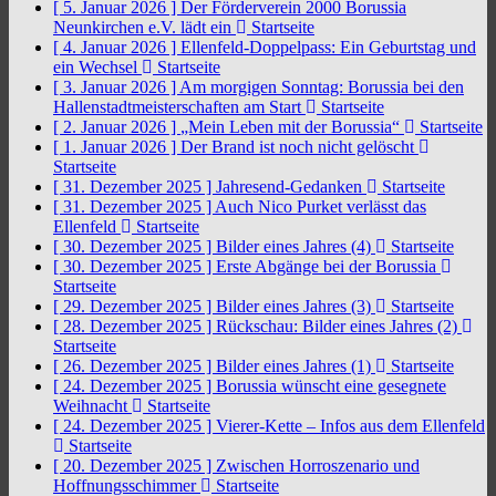
[ 5. Januar 2026 ]
Der Förderverein 2000 Borussia
Neunkirchen e.V. lädt ein
Startseite
[ 4. Januar 2026 ]
Ellenfeld-Doppelpass: Ein Geburtstag und
ein Wechsel
Startseite
[ 3. Januar 2026 ]
Am morgigen Sonntag: Borussia bei den
Hallenstadtmeisterschaften am Start
Startseite
[ 2. Januar 2026 ]
„Mein Leben mit der Borussia“
Startseite
[ 1. Januar 2026 ]
Der Brand ist noch nicht gelöscht
Startseite
[ 31. Dezember 2025 ]
Jahresend-Gedanken
Startseite
[ 31. Dezember 2025 ]
Auch Nico Purket verlässt das
Ellenfeld
Startseite
[ 30. Dezember 2025 ]
Bilder eines Jahres (4)
Startseite
[ 30. Dezember 2025 ]
Erste Abgänge bei der Borussia
Startseite
[ 29. Dezember 2025 ]
Bilder eines Jahres (3)
Startseite
[ 28. Dezember 2025 ]
Rückschau: Bilder eines Jahres (2)
Startseite
[ 26. Dezember 2025 ]
Bilder eines Jahres (1)
Startseite
[ 24. Dezember 2025 ]
Borussia wünscht eine gesegnete
Weihnacht
Startseite
[ 24. Dezember 2025 ]
Vierer-Kette – Infos aus dem Ellenfeld
Startseite
[ 20. Dezember 2025 ]
Zwischen Horroszenario und
Hoffnungsschimmer
Startseite