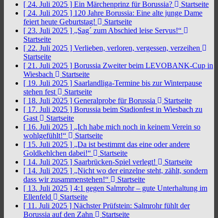
[ 24. Juli 2025 ]
Ein Märchenprinz für Borussia?
Startseite
[ 24. Juli 2025 ]
120 Jahre Borussia: Eine alte junge Dame
feiert heute Geburtstag!
Startseite
[ 23. Juli 2025 ]
„Sag´ zum Abschied leise Servus!“
Startseite
[ 22. Juli 2025 ]
Verlieben, verloren, vergessen, verzeihen
Startseite
[ 21. Juli 2025 ]
Borussia Zweiter beim LEVOBANK-Cup in
Wiesbach
Startseite
[ 19. Juli 2025 ]
Saarlandliga-Termine bis zur Winterpause
stehen fest
Startseite
[ 18. Juli 2025 ]
Generalprobe für Borussia
Startseite
[ 17. Juli 2025 ]
Borussia beim Stadionfest in Wiesbach zu
Gast
Startseite
[ 16. Juli 2025 ]
„Ich habe mich noch in keinem Verein so
wohlgefühlt!“
Startseite
[ 15. Juli 2025 ]
„Da ist bestimmt das eine oder andere
Goldkehlchen dabei!“
Startseite
[ 14. Juli 2025 ]
Saarbrücken-Spiel verlegt!
Startseite
[ 14. Juli 2025 ]
„Nicht wo der einzelne steht, zählt, sondern
dass wir zusammenstehen!“
Startseite
[ 13. Juli 2025 ]
4:1 gegen Salmrohr – gute Unterhaltung im
Ellenfeld
Startseite
[ 11. Juli 2025 ]
Nächster Prüfstein: Salmrohr fühlt der
Borussia auf den Zahn
Startseite