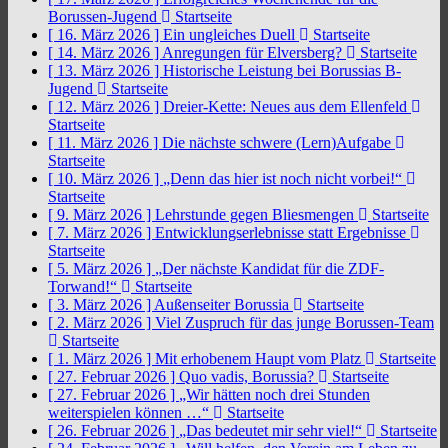
Borussen-Jugend
Startseite
[ 16. März 2026 ]
Ein ungleiches Duell
Startseite
[ 14. März 2026 ]
Anregungen für Elversberg?
Startseite
[ 13. März 2026 ]
Historische Leistung bei Borussias B-
Jugend
Startseite
[ 12. März 2026 ]
Dreier-Kette: Neues aus dem Ellenfeld
Startseite
[ 11. März 2026 ]
Die nächste schwere (Lern)Aufgabe
Startseite
[ 10. März 2026 ]
„Denn das hier ist noch nicht vorbei!“
Startseite
[ 9. März 2026 ]
Lehrstunde gegen Bliesmengen
Startseite
[ 7. März 2026 ]
Entwicklungserlebnisse statt Ergebnisse
Startseite
[ 5. März 2026 ]
„Der nächste Kandidat für die ZDF-
Torwand!“
Startseite
[ 3. März 2026 ]
Außenseiter Borussia
Startseite
[ 2. März 2026 ]
Viel Zuspruch für das junge Borussen-Team
Startseite
[ 1. März 2026 ]
Mit erhobenem Haupt vom Platz
Startseite
[ 27. Februar 2026 ]
Quo vadis, Borussia?
Startseite
[ 27. Februar 2026 ]
„Wir hätten noch drei Stunden
weiterspielen können …“
Startseite
[ 26. Februar 2026 ]
„Das bedeutet mir sehr viel!“
Startseite