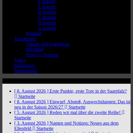
F Jugend
E Jugend
D Jugend
C Jugend
B Jugend
A Jugend
Kontakt
Tischkicker
Tabelle und Ergebnisse
Spielplan
News u. Termine
Video
Impressum
Datenschutz
News Ticker
[ 8. August 2026 ]
Erste Punkte, erste Tore in der Saarpfalz?
Startseite
[ 8. August 2026 ]
Einwurf, Abstoß, Auswechslungen: Das ist
neu in der Saison 2026/27
Startseite
[ 5. August 2026 ]
Reden wir mal über die zweite Reihe!
Startseite
[ 3. August 2026 ]
Namen und Notizen: Neues aus dem
Ellenfeld
Startseite