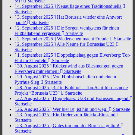
5:1!
Startseite
[ 4. September 2025 ]
Neuauflage eines Traditionsduells
Startseite
[ 3. September 2025 ]
Hat Borussia wieder eine Antwort
parat?
Startseite
[ 2. September 2025 ]
Die Sorgen wenigstens für einen
Fußballabend vergessen
Startseite
[ 2. September 2025 ]
Wiedersehen macht Freude
Startseite
[ 2. September 2025 ]
Alle Neune für Borussias U23
Startseite
[ 1. September 2025 ]
Doppelspieltag gegen Elversberg: Tor-
Flut im Ellenfeld
Startseite
[ 30. August 2025 ]
Rückenwind aus Bliesmengen gegen
Elversberg mitnehmen!
Startseite
[ 29. August 2025 ]
Von Hiobsbotschaften und einem
Pyrrhus-Sieg
Startseite
[ 28. August 2025 ]
3:2 in Kohlhof – Top-Start für das neue
Projekt “Borussia U23”
Startseite
[ 27. August 2025 ]
Doppelpass: U23 und Borussen-Jugend
Startseite
[ 26. August 2025 ]
Wer hier ist, ist hin und weg!
Startseite
[ 23. August 2025 ]
Ein Dreier zum Jänicke-Einstand
Startseite
[ 23. August 2025 ]
Gutes tun und der Borussia guttun!
Startseite