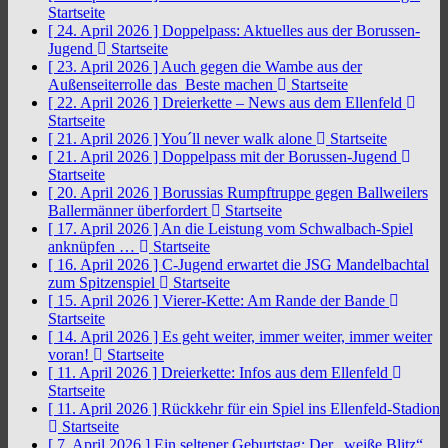
Startseite
[ 24. April 2026 ]
Doppelpass: Aktuelles aus der Borussen-
Jugend
Startseite
[ 23. April 2026 ]
Auch gegen die Wambe aus der
Außenseiterrolle das Beste machen
Startseite
[ 22. April 2026 ]
Dreierkette – News aus dem Ellenfeld
Startseite
[ 21. April 2026 ]
You´ll never walk alone
Startseite
[ 21. April 2026 ]
Doppelpass mit der Borussen-Jugend
Startseite
[ 20. April 2026 ]
Borussias Rumpftruppe gegen Ballweilers
Ballermänner überfordert
Startseite
[ 17. April 2026 ]
An die Leistung vom Schwalbach-Spiel
anknüpfen …
Startseite
[ 16. April 2026 ]
C-Jugend erwartet die JSG Mandelbachtal
zum Spitzenspiel
Startseite
[ 15. April 2026 ]
Vierer-Kette: Am Rande der Bande
Startseite
[ 14. April 2026 ]
Es geht weiter, immer weiter, immer weiter
voran!
Startseite
[ 11. April 2026 ]
Dreierkette: Infos aus dem Ellenfeld
Startseite
[ 11. April 2026 ]
Rückkehr für ein Spiel ins Ellenfeld-Stadion
Startseite
[ 7. April 2026 ]
Ein seltener Geburtstag: Der „weiße Blitz“