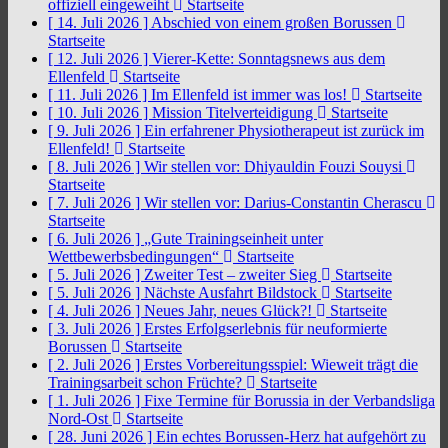
offiziell eingeweiht
Startseite
[ 14. Juli 2026 ]
Abschied von einem großen Borussen
Startseite
[ 12. Juli 2026 ]
Vierer-Kette: Sonntagsnews aus dem
Ellenfeld
Startseite
[ 11. Juli 2026 ]
Im Ellenfeld ist immer was los!
Startseite
[ 10. Juli 2026 ]
Mission Titelverteidigung
Startseite
[ 9. Juli 2026 ]
Ein erfahrener Physiotherapeut ist zurück im
Ellenfeld!
Startseite
[ 8. Juli 2026 ]
Wir stellen vor: Dhiyauldin Fouzi Souysi
Startseite
[ 7. Juli 2026 ]
Wir stellen vor: Darius-Constantin Cherascu
Startseite
[ 6. Juli 2026 ]
„Gute Trainingseinheit unter
Wettbewerbsbedingungen“
Startseite
[ 5. Juli 2026 ]
Zweiter Test – zweiter Sieg
Startseite
[ 5. Juli 2026 ]
Nächste Ausfahrt Bildstock
Startseite
[ 4. Juli 2026 ]
Neues Jahr, neues Glück?!
Startseite
[ 3. Juli 2026 ]
Erstes Erfolgserlebnis für neuformierte
Borussen
Startseite
[ 2. Juli 2026 ]
Erstes Vorbereitungsspiel: Wieweit trägt die
Trainingsarbeit schon Früchte?
Startseite
[ 1. Juli 2026 ]
Fixe Termine für Borussia in der Verbandsliga
Nord-Ost
Startseite
[ 28. Juni 2026 ]
Ein echtes Borussen-Herz hat aufgehört zu