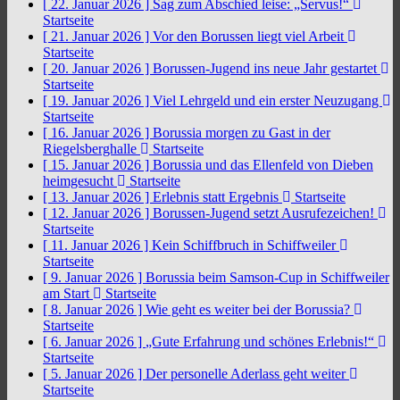
[ 22. Januar 2026 ]
Sag zum Abschied leise: „Servus!“
Startseite
[ 21. Januar 2026 ]
Vor den Borussen liegt viel Arbeit
Startseite
[ 20. Januar 2026 ]
Borussen-Jugend ins neue Jahr gestartet
Startseite
[ 19. Januar 2026 ]
Viel Lehrgeld und ein erster Neuzugang
Startseite
[ 16. Januar 2026 ]
Borussia morgen zu Gast in der
Riegelsberghalle
Startseite
[ 15. Januar 2026 ]
Borussia und das Ellenfeld von Dieben
heimgesucht
Startseite
[ 13. Januar 2026 ]
Erlebnis statt Ergebnis
Startseite
[ 12. Januar 2026 ]
Borussen-Jugend setzt Ausrufezeichen!
Startseite
[ 11. Januar 2026 ]
Kein Schiffbruch in Schiffweiler
Startseite
[ 9. Januar 2026 ]
Borussia beim Samson-Cup in Schiffweiler
am Start
Startseite
[ 8. Januar 2026 ]
Wie geht es weiter bei der Borussia?
Startseite
[ 6. Januar 2026 ]
„Gute Erfahrung und schönes Erlebnis!“
Startseite
[ 5. Januar 2026 ]
Der personelle Aderlass geht weiter
Startseite