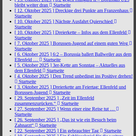
bleibt weiter dran
Startseite
[ 12. Oktober 2025 ]
Dreckige drei Punkte am Franzenhaus
Startseite
[ 10. Oktober 2025 ]
Nächste Ausfahrt Quierschied
Startseite
[ 10. Oktober 2025 ]
Dreierkette – Infos aus dem Ellenfeld
Startseite
[ 7. Oktober 2025 ]
Borussen-Jugend auf einem guten Weg
Startseite
[ 6. Oktober 2025 ]
6:2 – Borussia ballert Ballweiler aus dem
Ellenfeld …
Startseite
[ 5. Oktober 2025 ]
3er-Kette am Sonntag – Aktuelles aus
dem Ellenfeld
Startseite
[ 4. Oktober 2025 ]
Den Trend unbedingt ins Positive drehen!
Startseite
[ 3. Oktober 2025 ]
Dreierkette am Feiertag: Ellenfeld und
Borussen-Jugend
Startseite
[ 29. September 2025 ]
„Zeit im Ellenfeld
zusammenzurücken.“
Startseite
[ 27. September 2025 ]
Wenn einer eine Reise tut …
Startseite
[ 26. September 2025 ]
„Das ist wie ein Besuch beim
Zahnarzt“
Startseite
[ 22. September 2025 ]
Ein gebrauchter Tag
Startseite