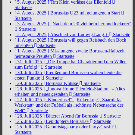
[ 5. August 2025 ]
Tim Klein verlässt das Ellenfeld
Startseite
[ 4. August 2025 ]
Borussias U23 mit gelungenem Start
Startseite
[ 3. August 2025 ]
„Nach dem 2:0 viel befreiter und lockerer“
Startseite
[ 2. August 2025 ]
Abschied von Ludwig Lang †
Startseite
[ 1. August 2025 ]
Borussia will gegen Reisbach den Bock
umstoßen
Startseite
[ 1. August 2025 ]
Misslungene zweite Borussen-Halbzeit,
heimstarke Preußen
Startseite
[ 31. Juli 2025 ]
„Die Truppe hat Charakter und den Willen
zum Erfolg!“
Startseite
[ 30. Juli 2025 ]
Preußen und Borussen wollen heute die
ersten Punkte
Startseite
[ 29. Juli 2025 ]
Borussia-Kulisse
Startseite
[ 28. Juli 2025 ]
„Innova Home Ellenfeld-Stadion“ – Altes
erhalten und neues gestalten
Startseite
[ 27. Juli 2025 ]
„Kinderinsel“, „Kükenkoje“, Saarpfalz-
Werkstatt“ und der Fußball als „schönste Nebensache der
Welt“
Startseite
[ 26. Juli 2025 ]
Bitterer Abend für Borussia
Startseite
[ 25. Juli 2025 ]
Lepidoptera Borussiae
Startseite
[ 25. Juli 2025 ]
Geburtstagsparty oder Party-Crash?
Startseite