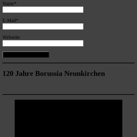
Name
*
E-Mail
*
Webseite
120 Jahre Borussia Neunkirchen