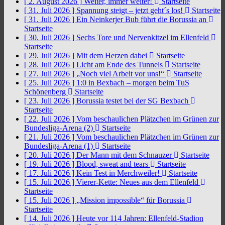
[ 2. August 2026 ]
Weiter, immer weiter!
Startseite
[ 31. Juli 2026 ]
Spannung steigt – jetzt geht´s los!
Startseite
[ 31. Juli 2026 ]
Ein Neinkerjer Bub führt die Borussia an
Startseite
[ 30. Juli 2026 ]
Sechs Tore und Nervenkitzel im Ellenfeld
Startseite
[ 29. Juli 2026 ]
Mit dem Herzen dabei
Startseite
[ 28. Juli 2026 ]
Licht am Ende des Tunnels
Startseite
[ 27. Juli 2026 ]
„Noch viel Arbeit vor uns!“
Startseite
[ 25. Juli 2026 ]
1:0 in Bexbach – morgen beim TuS
Schönenberg
Startseite
[ 23. Juli 2026 ]
Borussia testet bei der SG Bexbach
Startseite
[ 22. Juli 2026 ]
Vom beschaulichen Plätzchen im Grünen zur
Bundesliga-Arena (2)
Startseite
[ 21. Juli 2026 ]
Vom beschaulichen Plätzchen im Grünen zur
Bundesliga-Arena (1)
Startseite
[ 20. Juli 2026 ]
Der Mann mit dem Schnauzer
Startseite
[ 19. Juli 2026 ]
Blood, sweat and tears
Startseite
[ 17. Juli 2026 ]
Kein Test in Merchweiler!
Startseite
[ 15. Juli 2026 ]
Vierer-Kette: Neues aus dem Ellenfeld
Startseite
[ 15. Juli 2026 ]
„Mission impossible“ für Borussia
Startseite
[ 14. Juli 2026 ]
Heute vor 114 Jahren: Ellenfeld-Stadion