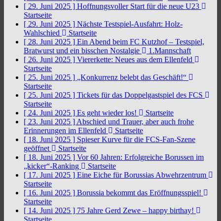
[ 29. Juni 2025 ]
Hoffnungsvoller Start für die neue U23
Startseite
[ 29. Juni 2025 ]
Nächste Testspiel-Ausfahrt: Holz-
Wahlschied
Startseite
[ 28. Juni 2025 ]
Ein Abend beim FC Kutzhof – Testspiel,
Bratwurst und ein bisschen Nostalgie
1.Mannschaft
[ 26. Juni 2025 ]
Viererkette: Neues aus dem Ellenfeld
Startseite
[ 25. Juni 2025 ]
„Konkurrenz belebt das Geschäft!“
Startseite
[ 25. Juni 2025 ]
Tickets für das Doppelgastspiel des FCS
Startseite
[ 24. Juni 2025 ]
Es geht wieder los!
Startseite
[ 23. Juni 2025 ]
Abschied und Trauer, aber auch frohe
Erinnerungen im Ellenfeld
Startseite
[ 18. Juni 2025 ]
Spieser Kurve für die FCS-Fan-Szene
geöffnet
Startseite
[ 18. Juni 2025 ]
Vor 60 Jahren: Erfolgreiche Borussen im
„kicker“-Ranking
Startseite
[ 17. Juni 2025 ]
Eine Eiche für Borussias Abwehrzentrum
Startseite
[ 16. Juni 2025 ]
Borussia bekommt das Eröffnungsspiel!
Startseite
[ 14. Juni 2025 ]
75 Jahre Gerd Zewe – happy birthay!
Startseite