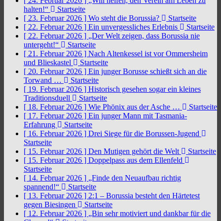
[ 24. Februar 2026 ]
„Will helfen, den Verein am Leben zu
halten!“
Startseite
[ 23. Februar 2026 ]
Wo steht die Borussia?
Startseite
[ 22. Februar 2026 ]
Ein unvergessliches Erlebnis
Startseite
[ 22. Februar 2026 ]
„Der Welt zeigen, dass Borussia nie
untergeht!“
Startseite
[ 21. Februar 2026 ]
Nach Altenkessel ist vor Ommersheim
und Blieskastel
Startseite
[ 20. Februar 2026 ]
Ein junger Borusse schießt sich an die
Torwand …
Startseite
[ 19. Februar 2026 ]
Historisch gesehen sogar ein kleines
Traditionsduell
Startseite
[ 18. Februar 2026 ]
Wie Phönix aus der Asche …
Startseite
[ 17. Februar 2026 ]
Ein junger Mann mit Tasmania-
Erfahrung
Startseite
[ 16. Februar 2026 ]
Drei Siege für die Borussen-Jugend
Startseite
[ 15. Februar 2026 ]
Den Mutigen gehört die Welt
Startseite
[ 15. Februar 2026 ]
Doppelpass aus dem Ellenfeld
Startseite
[ 14. Februar 2026 ]
„Finde den Neuaufbau richtig
spannend!“
Startseite
[ 13. Februar 2026 ]
2:1 – Borussia besteht den Härtetest
gegen Biesingen
Startseite
[ 12. Februar 2026 ]
„Bin sehr motiviert und dankbar für die