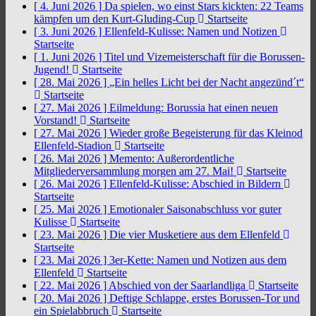
[ 4. Juni 2026 ]
Da spielen, wo einst Stars kickten: 22 Teams
kämpfen um den Kurt-Gluding-Cup
Startseite
[ 3. Juni 2026 ]
Ellenfeld-Kulisse: Namen und Notizen
Startseite
[ 1. Juni 2026 ]
Titel und Vizemeisterschaft für die Borussen-
Jugend!
Startseite
[ 28. Mai 2026 ]
„Ein helles Licht bei der Nacht angezünd´t“
Startseite
[ 27. Mai 2026 ]
Eilmeldung: Borussia hat einen neuen
Vorstand!
Startseite
[ 27. Mai 2026 ]
Wieder große Begeisterung für das Kleinod
Ellenfeld-Stadion
Startseite
[ 26. Mai 2026 ]
Memento: Außerordentliche
Mitgliederversammlung morgen am 27. Mai!
Startseite
[ 26. Mai 2026 ]
Ellenfeld-Kulisse: Abschied in Bildern
Startseite
[ 25. Mai 2026 ]
Emotionaler Saisonabschluss vor guter
Kulisse
Startseite
[ 23. Mai 2026 ]
Die vier Musketiere aus dem Ellenfeld
Startseite
[ 23. Mai 2026 ]
3er-Kette: Namen und Notizen aus dem
Ellenfeld
Startseite
[ 22. Mai 2026 ]
Abschied von der Saarlandliga
Startseite
[ 20. Mai 2026 ]
Deftige Schlappe, erstes Borussen-Tor und
ein Spielabbruch
Startseite