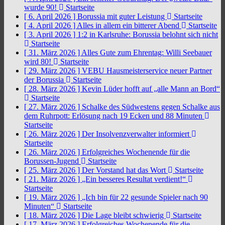
wurde 90!
Startseite
[ 6. April 2026 ]
Borussia mit guter Leistung
Startseite
[ 4. April 2026 ]
Alles in allem ein bitterer Abend
Startseite
[ 3. April 2026 ]
1:2 in Karlsruhe: Borussia belohnt sich nicht
Startseite
[ 31. März 2026 ]
Alles Gute zum Ehrentag: Willi Seebauer
wird 80!
Startseite
[ 29. März 2026 ]
VEBU Hausmeisterservice neuer Partner
der Borussia
Startseite
[ 28. März 2026 ]
Kevin Lüder hofft auf „alle Mann an Bord“
Startseite
[ 27. März 2026 ]
Schalke des Südwestens gegen Schalke aus
dem Ruhrpott: Erlösung nach 19 Ecken und 88 Minuten
Startseite
[ 26. März 2026 ]
Der Insolvenzverwalter informiert
Startseite
[ 26. März 2026 ]
Erfolgreiches Wochenende für die
Borussen-Jugend
Startseite
[ 25. März 2026 ]
Der Vorstand hat das Wort
Startseite
[ 21. März 2026 ]
„Ein besseres Resultat verdient!“
Startseite
[ 19. März 2026 ]
„Ich bin für 22 gesunde Spieler nach 90
Minuten“
Startseite
[ 18. März 2026 ]
Die Lage bleibt schwierig
Startseite
[ 17. März 2026 ]
Erfolgreiches Wochenende für die