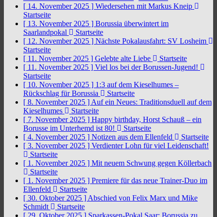
[ 14. November 2025 ]
Wiedersehen mit Markus Kneip
Startseite
[ 13. November 2025 ]
Borussia überwintert im
Saarlandpokal
Startseite
[ 12. November 2025 ]
Nächste Pokalausfahrt: SV Losheim
Startseite
[ 11. November 2025 ]
Gelebte alte Liebe
Startseite
[ 11. November 2025 ]
Viel los bei der Borussen-Jugend!
Startseite
[ 10. November 2025 ]
1:3 auf dem Kieselhumes –
Rückschlag für Borussia
Startseite
[ 8. November 2025 ]
Auf ein Neues: Traditionsduell auf dem
Kieselhumes
Startseite
[ 7. November 2025 ]
Happy birthday, Horst Schauß – ein
Borusse im Unterhemd ist 80!
Startseite
[ 4. November 2025 ]
Notizen aus dem Ellenfeld
Startseite
[ 3. November 2025 ]
Verdienter Lohn für viel Leidenschaft!
Startseite
[ 1. November 2025 ]
Mit neuem Schwung gegen Köllerbach
Startseite
[ 1. November 2025 ]
Premiere für das neue Trainer-Duo im
Ellenfeld
Startseite
[ 30. Oktober 2025 ]
Abschied von Felix Marx und Mike
Schmidt
Startseite
[ 29. Oktober 2025 ]
Sparkassen-Pokal Saar: Borussia zu