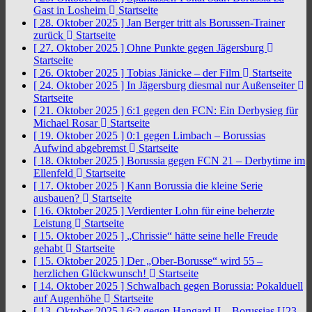
Gast in Losheim
Startseite
[ 28. Oktober 2025 ]
Jan Berger tritt als Borussen-Trainer
zurück
Startseite
[ 27. Oktober 2025 ]
Ohne Punkte gegen Jägersburg
Startseite
[ 26. Oktober 2025 ]
Tobias Jänicke – der Film
Startseite
[ 24. Oktober 2025 ]
In Jägersburg diesmal nur Außenseiter
Startseite
[ 21. Oktober 2025 ]
6:1 gegen den FCN: Ein Derbysieg für
Michael Rosar
Startseite
[ 19. Oktober 2025 ]
0:1 gegen Limbach – Borussias
Aufwind abgebremst
Startseite
[ 18. Oktober 2025 ]
Borussia gegen FCN 21 – Derbytime im
Ellenfeld
Startseite
[ 17. Oktober 2025 ]
Kann Borussia die kleine Serie
ausbauen?
Startseite
[ 16. Oktober 2025 ]
Verdienter Lohn für eine beherzte
Leistung
Startseite
[ 15. Oktober 2025 ]
„Chrissie“ hätte seine helle Freude
gehabt
Startseite
[ 15. Oktober 2025 ]
Der „Ober-Borusse“ wird 55 –
herzlichen Glückwunsch!
Startseite
[ 14. Oktober 2025 ]
Schwalbach gegen Borussia: Pokalduell
auf Augenhöhe
Startseite
[ 13. Oktober 2025 ]
6:2 gegen Hangard II – Borussias U23