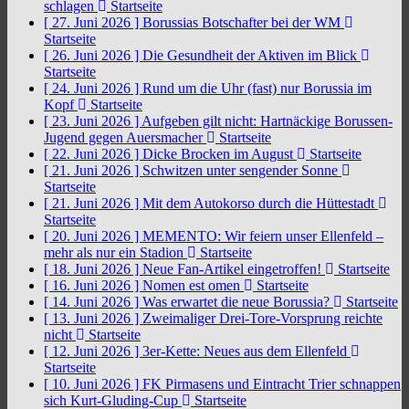
schlagen
Startseite
[ 27. Juni 2026 ]
Borussias Botschafter bei der WM
Startseite
[ 26. Juni 2026 ]
Die Gesundheit der Aktiven im Blick
Startseite
[ 24. Juni 2026 ]
Rund um die Uhr (fast) nur Borussia im
Kopf
Startseite
[ 23. Juni 2026 ]
Aufgeben gilt nicht: Hartnäckige Borussen-
Jugend gegen Auersmacher
Startseite
[ 22. Juni 2026 ]
Dicke Brocken im August
Startseite
[ 21. Juni 2026 ]
Schwitzen unter sengender Sonne
Startseite
[ 21. Juni 2026 ]
Mit dem Autokorso durch die Hüttestadt
Startseite
[ 20. Juni 2026 ]
MEMENTO: Wir feiern unser Ellenfeld –
mehr als nur ein Stadion
Startseite
[ 18. Juni 2026 ]
Neue Fan-Artikel eingetroffen!
Startseite
[ 16. Juni 2026 ]
Nomen est omen
Startseite
[ 14. Juni 2026 ]
Was erwartet die neue Borussia?
Startseite
[ 13. Juni 2026 ]
Zweimaliger Drei-Tore-Vorsprung reichte
nicht
Startseite
[ 12. Juni 2026 ]
3er-Kette: Neues aus dem Ellenfeld
Startseite
[ 10. Juni 2026 ]
FK Pirmasens und Eintracht Trier schnappen
sich Kurt-Gluding-Cup
Startseite