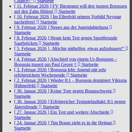
Chance!“
Startseite
[ 11. Februar 2026 ]
FV Biesingen will den jungen Borussen
auf den Zahn fühlen!
Startseite
[ 10. Februar 2026 ]
Im Ellenfeld seinem Vorbild Neymar
nacheifern!
Startseite
[ 9. Februar 2026 ]
Neues aus der Jugendabteilung
Startseite
[ 8. Februar 2026 ]
Heute kein Test gegen Sportfreunde
Saarbrücken
Startseite
[ 5. Februar 2026 ]
„Möchte mithelfen, etwas aufzubauen!“
Startseite
[ 4. Februar 2026 ]
Abschied von einem Ur-Borussen –
Borussia trauert um Paul Georg †
Startseite
[ 3. Februar 2026 ]
Borussia lebt: Jugend mit sehr
erfolgreichem Wochenende
Startseite
[ 2. Februar 2026 ]
Wieder 8:1 – Borussia dominiert Viktoria
Hühnerfeld
Startseite
[ 30. Januar 2026 ]
Keine Tore gegen Braunschweig
Startseite
[ 30. Januar 2026 ]
Erfolgreicher Testspielauftakt: 8:1 gegen
Jägersfreude
Startseite
[ 27. Januar 2026 ]
Ein Test und weitere Abschiede
Startseite
[ 24. Januar 2026 ]
Tim Braun zieht es in die Heimat
Startseite