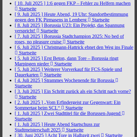
[ 10. Juli 2025 ]
1:6 gegen FKP – Fehler zu Helfern machen
Startseite
[ 9. Juli 2025 ]
Heute Abend, 19 Uhr: Standortbestimmung
gegen den FK Pirmasens in Lemberg
Startseite
[ 8. Juli 2025 ]
Borussia U23: Ein Projekt, das Spannung
verspricht!
Startseite
[ 7. Juli 2025 ]
Borussia Stadtchampion 2025: No bed of
roses, no pleasure cruise
Startseite
[ 6. Juli 2025 ]
Christmann-Hattrick ebnet den Weg ins Finale
Startseite
[ 5. Juli 2025 ]
Erst Beton, dann Tore – Borussia ringt
Marpingen nieder
Startseite
[ 5. Juli 2025 ]
Weiterer Vorverkauf für FCS-Spiele und
Dauerkarten
Startseite
[ 4. Juli 2025 ]
Strammes Wochenende für Borussia
Startseite
[ 3. Juli 2025 ]
Ein Schritt zurück als ein Schritt nach vorne?
Startseite
[ 2. Juli 2025 ]
„Vom Erfindergeist zur Gegenwart: Ein
Sommertag beim SCL“
Startseite
[ 1. Juli 2025 ]
Zwei Stadttitel für die Borussen-Jugend
Startseite
[ 1. Juli 2025 ]
Heute Abend Startschuss zur
Stadtmeisterschaft 2025
Startseite
[ 30. Juni 2025 ]
Acht Tore in Halbzeit zwei
Startseite