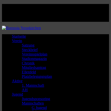
Facebook
Twitter
Instagram
Youtube
Startseite
Verein
Satzung
Steckbrief
Vereinsspielplan
Stadionmagazin
Chronik
Mitgliedsantrag
Ellenfeld
Platzbelegungsplan
Aktive
1. Mannschaft
AH
Jugend
Jugendsponsoring
Mannschaften
G Jugend