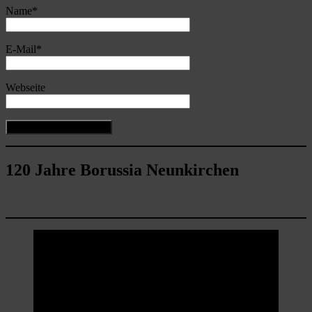
Name
*
E-Mail
*
Webseite
120 Jahre Borussia Neunkirchen