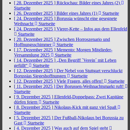
[ 28. Dezember 2025 ]
Rückschau: Bilder eines Jahres (2)
Startseite
[ 26. Dezember 2025 ]
Bilder eines Jahres (1)
Startseite
[ 24. Dezember 2025 ]
Borussia wünscht eine gesegnete
Weihnacht
Startseite
[ 24. Dezember 2025 ]
Vierer-Kette – Infos aus dem Ellenfeld
Startseite
[ 20. Dezember 2025 ]
Zwischen Horroszenario und
Hoffnungsschimmer
Startseite
[ 17. Dezember 2025 ]
Memento: Morgen Mitglieder-
Versammlung 2025
Startseite
[ 14. Dezember 2025 ]
„Den Begriff `Verein´ mit Leben
gefüllt“
Startseite
[ 12. Dezember 2025 ]
Der Nebel von Stuttgart verschluckt
Borussias Siegeshoffnungen
Startseite
[ 12. Dezember 2025 ]
Viele Fragen, alles offen!
Startseite
[ 11. Dezember 2025 ]
Der Borussen-Weihnachtsmarkt ruft!
Startseite
[ 9. Dezember 2025 ]
Ellenfeld-Doppelpass: Zwei Kapitäne
dürfen feiern
Startseite
[ 8. Dezember 2025 ]
Nikolaus-Kick mit ganz viel Spaß
Startseite
[ 5. Dezember 2025 ]
Der Fußball-Nikolaus bei Borussia zu
Gast
Startseite
[ 4. Dezember 2025 ]
Was auch auf dem Spiel steht