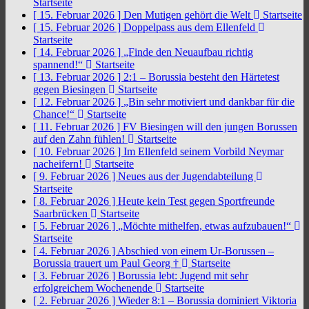
Startseite
[ 15. Februar 2026 ]
Den Mutigen gehört die Welt
Startseite
[ 15. Februar 2026 ]
Doppelpass aus dem Ellenfeld
Startseite
[ 14. Februar 2026 ]
„Finde den Neuaufbau richtig
spannend!“
Startseite
[ 13. Februar 2026 ]
2:1 – Borussia besteht den Härtetest
gegen Biesingen
Startseite
[ 12. Februar 2026 ]
„Bin sehr motiviert und dankbar für die
Chance!“
Startseite
[ 11. Februar 2026 ]
FV Biesingen will den jungen Borussen
auf den Zahn fühlen!
Startseite
[ 10. Februar 2026 ]
Im Ellenfeld seinem Vorbild Neymar
nacheifern!
Startseite
[ 9. Februar 2026 ]
Neues aus der Jugendabteilung
Startseite
[ 8. Februar 2026 ]
Heute kein Test gegen Sportfreunde
Saarbrücken
Startseite
[ 5. Februar 2026 ]
„Möchte mithelfen, etwas aufzubauen!“
Startseite
[ 4. Februar 2026 ]
Abschied von einem Ur-Borussen –
Borussia trauert um Paul Georg †
Startseite
[ 3. Februar 2026 ]
Borussia lebt: Jugend mit sehr
erfolgreichem Wochenende
Startseite
[ 2. Februar 2026 ]
Wieder 8:1 – Borussia dominiert Viktoria