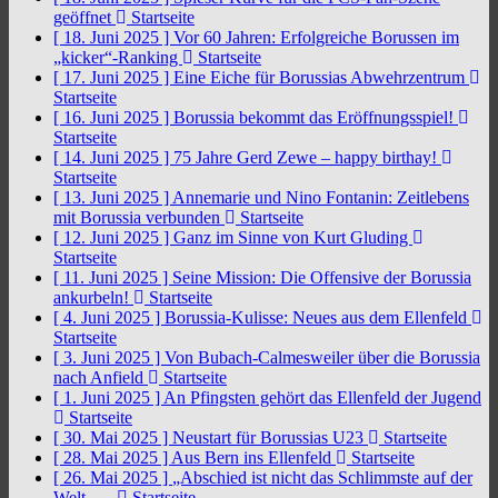
geöffnet
Startseite
[ 18. Juni 2025 ]
Vor 60 Jahren: Erfolgreiche Borussen im
„kicker“-Ranking
Startseite
[ 17. Juni 2025 ]
Eine Eiche für Borussias Abwehrzentrum
Startseite
[ 16. Juni 2025 ]
Borussia bekommt das Eröffnungsspiel!
Startseite
[ 14. Juni 2025 ]
75 Jahre Gerd Zewe – happy birthay!
Startseite
[ 13. Juni 2025 ]
Annemarie und Nino Fontanin: Zeitlebens
mit Borussia verbunden
Startseite
[ 12. Juni 2025 ]
Ganz im Sinne von Kurt Gluding
Startseite
[ 11. Juni 2025 ]
Seine Mission: Die Offensive der Borussia
ankurbeln!
Startseite
[ 4. Juni 2025 ]
Borussia-Kulisse: Neues aus dem Ellenfeld
Startseite
[ 3. Juni 2025 ]
Von Bubach-Calmesweiler über die Borussia
nach Anfield
Startseite
[ 1. Juni 2025 ]
An Pfingsten gehört das Ellenfeld der Jugend
Startseite
[ 30. Mai 2025 ]
Neustart für Borussias U23
Startseite
[ 28. Mai 2025 ]
Aus Bern ins Ellenfeld
Startseite
[ 26. Mai 2025 ]
„Abschied ist nicht das Schlimmste auf der
Welt, …
Startseite