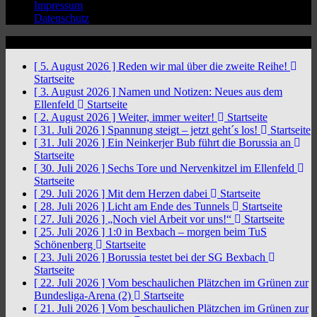
Impressum
Datenschutz
News Ticker
[ 5. August 2026 ]
Reden wir mal über die zweite Reihe!
Startseite
[ 3. August 2026 ]
Namen und Notizen: Neues aus dem
Ellenfeld
Startseite
[ 2. August 2026 ]
Weiter, immer weiter!
Startseite
[ 31. Juli 2026 ]
Spannung steigt – jetzt geht´s los!
Startseite
[ 31. Juli 2026 ]
Ein Neinkerjer Bub führt die Borussia an
Startseite
[ 30. Juli 2026 ]
Sechs Tore und Nervenkitzel im Ellenfeld
Startseite
[ 29. Juli 2026 ]
Mit dem Herzen dabei
Startseite
[ 28. Juli 2026 ]
Licht am Ende des Tunnels
Startseite
[ 27. Juli 2026 ]
„Noch viel Arbeit vor uns!“
Startseite
[ 25. Juli 2026 ]
1:0 in Bexbach – morgen beim TuS
Schönenberg
Startseite
[ 23. Juli 2026 ]
Borussia testet bei der SG Bexbach
Startseite
[ 22. Juli 2026 ]
Vom beschaulichen Plätzchen im Grünen zur
Bundesliga-Arena (2)
Startseite
[ 21. Juli 2026 ]
Vom beschaulichen Plätzchen im Grünen zur