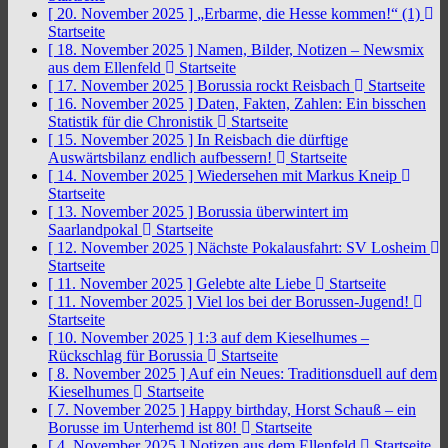
[ 20. November 2025 ]
„Erbarme, die Hesse kommen!“ (1)
Startseite
[ 18. November 2025 ]
Namen, Bilder, Notizen – Newsmix
aus dem Ellenfeld
Startseite
[ 17. November 2025 ]
Borussia rockt Reisbach
Startseite
[ 16. November 2025 ]
Daten, Fakten, Zahlen: Ein bisschen
Statistik für die Chronistik
Startseite
[ 15. November 2025 ]
In Reisbach die dürftige
Auswärtsbilanz endlich aufbessern!
Startseite
[ 14. November 2025 ]
Wiedersehen mit Markus Kneip
Startseite
[ 13. November 2025 ]
Borussia überwintert im
Saarlandpokal
Startseite
[ 12. November 2025 ]
Nächste Pokalausfahrt: SV Losheim
Startseite
[ 11. November 2025 ]
Gelebte alte Liebe
Startseite
[ 11. November 2025 ]
Viel los bei der Borussen-Jugend!
Startseite
[ 10. November 2025 ]
1:3 auf dem Kieselhumes –
Rückschlag für Borussia
Startseite
[ 8. November 2025 ]
Auf ein Neues: Traditionsduell auf dem
Kieselhumes
Startseite
[ 7. November 2025 ]
Happy birthday, Horst Schauß – ein
Borusse im Unterhemd ist 80!
Startseite
[ 4. November 2025 ]
Notizen aus dem Ellenfeld
Startseite