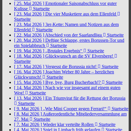
[ 25. Mai 2026 ]
Emotionaler Saisonabschluss vor guter
Kulisse
Startseite
[ 23. Mai 2026 ]
Die vier Musketiere aus dem Ellenfeld
Startseite
[ 23. Mai 2026 ]
3er-Kette: Namen und Notizen aus dem
Ellenfeld
Startseite
[ 22. Mai 2026 ]
Abschied von der Saarlandliga
Startseite
[ 20. Mai 2026 ]
Deftige Schlappe, erstes Borussen-Tor und
ein Spielabbruch
Startseite
[ 19. Mai 2026 ]
„Brutales Ergebnis“
Startseite
[ 18. Mai 2026 ]
Glückwunsch an die SV Elversberg!
Startseite
[ 17. Mai 2026 ]
Vergesst die Borussia nicht!
Startseite
[ 16. Mai 2026 ]
Joachim Weber 80 Jahre – herzlichen
Glückwunsch!
Startseite
[ 15. Mai 2026 ]
Bye, bye, Burg Bucherbach!?
Startseite
[ 14. Mai 2026 ]
Nach wie vor insgesamt auf einem guten
Weg!
Startseite
[ 13. Mai 2026 ]
Ein Triumvirat für die Rettung der Borussia
Startseite
[ 9. Mai 2026 ]
„Wie Mini Cooper gegen Ferrari!“
Startseite
[ 8. Mai 2026 ]
Außerordentliche Mitgliederversammlung am
27. Mai
Startseite
[ 7. Mai 2026 ]
Wieder klar verteilte Rollen
Startseite
[ 4. Mai 2026 ]
Spiel in Limbach früh gelaufen
Startseite