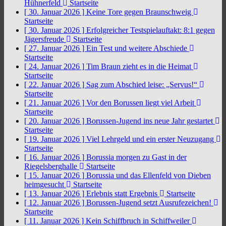
Hühnerfeld
Startseite
[ 30. Januar 2026 ]
Keine Tore gegen Braunschweig
Startseite
[ 30. Januar 2026 ]
Erfolgreicher Testspielauftakt: 8:1 gegen
Jägersfreude
Startseite
[ 27. Januar 2026 ]
Ein Test und weitere Abschiede
Startseite
[ 24. Januar 2026 ]
Tim Braun zieht es in die Heimat
Startseite
[ 22. Januar 2026 ]
Sag zum Abschied leise: „Servus!“
Startseite
[ 21. Januar 2026 ]
Vor den Borussen liegt viel Arbeit
Startseite
[ 20. Januar 2026 ]
Borussen-Jugend ins neue Jahr gestartet
Startseite
[ 19. Januar 2026 ]
Viel Lehrgeld und ein erster Neuzugang
Startseite
[ 16. Januar 2026 ]
Borussia morgen zu Gast in der
Riegelsberghalle
Startseite
[ 15. Januar 2026 ]
Borussia und das Ellenfeld von Dieben
heimgesucht
Startseite
[ 13. Januar 2026 ]
Erlebnis statt Ergebnis
Startseite
[ 12. Januar 2026 ]
Borussen-Jugend setzt Ausrufezeichen!
Startseite
[ 11. Januar 2026 ]
Kein Schiffbruch in Schiffweiler