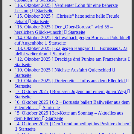
[ 16. Oktober 2025 ]
Verdienter Lohn für eine beherzte
Leistung
Startseite
[ 15. Oktober 2025 ]
„Chrissie“ hätte seine helle Freude
gehabt
Startseite
[ 15. Oktober 2025 ]
Der „Ober-Borusse“ wird 55 –
herzlichen Glückwunsch!
Startseite
[ 14. Oktober 2025 ]
Schwalbach gegen Borussia: Pokalduell
auf Augenhöhe
Startseite
[ 13. Oktober 2025 ]
6:2 gegen Hangard II – Borussias U23
bleibt weiter dran
Startseite
[ 12. Oktober 2025 ]
Dreckige drei Punkte am Franzenhaus
Startseite
[ 10. Oktober 2025 ]
Nächste Ausfahrt Quierschied
Startseite
[ 10. Oktober 2025 ]
Dreierkette – Infos aus dem Ellenfeld
Startseite
[ 7. Oktober 2025 ]
Borussen-Jugend auf einem guten Weg
Startseite
[ 6. Oktober 2025 ]
6:2 – Borussia ballert Ballweiler aus dem
Ellenfeld …
Startseite
[ 5. Oktober 2025 ]
3er-Kette am Sonntag – Aktuelles aus
dem Ellenfeld
Startseite
[ 4. Oktober 2025 ]
Den Trend unbedingt ins Positive drehen!
Startseite