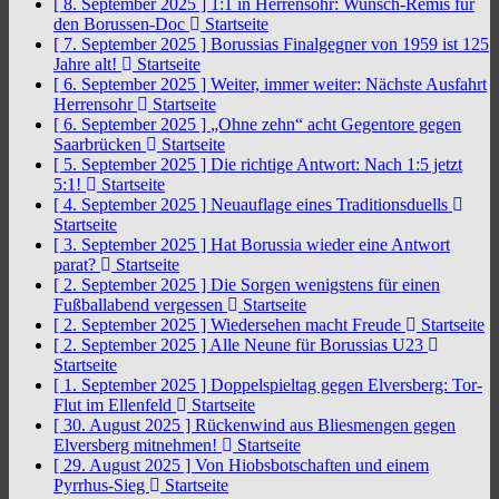
[ 8. September 2025 ]
1:1 in Herrensohr: Wunsch-Remis für
den Borussen-Doc
Startseite
[ 7. September 2025 ]
Borussias Finalgegner von 1959 ist 125
Jahre alt!
Startseite
[ 6. September 2025 ]
Weiter, immer weiter: Nächste Ausfahrt
Herrensohr
Startseite
[ 6. September 2025 ]
„Ohne zehn“ acht Gegentore gegen
Saarbrücken
Startseite
[ 5. September 2025 ]
Die richtige Antwort: Nach 1:5 jetzt
5:1!
Startseite
[ 4. September 2025 ]
Neuauflage eines Traditionsduells
Startseite
[ 3. September 2025 ]
Hat Borussia wieder eine Antwort
parat?
Startseite
[ 2. September 2025 ]
Die Sorgen wenigstens für einen
Fußballabend vergessen
Startseite
[ 2. September 2025 ]
Wiedersehen macht Freude
Startseite
[ 2. September 2025 ]
Alle Neune für Borussias U23
Startseite
[ 1. September 2025 ]
Doppelspieltag gegen Elversberg: Tor-
Flut im Ellenfeld
Startseite
[ 30. August 2025 ]
Rückenwind aus Bliesmengen gegen
Elversberg mitnehmen!
Startseite
[ 29. August 2025 ]
Von Hiobsbotschaften und einem
Pyrrhus-Sieg
Startseite