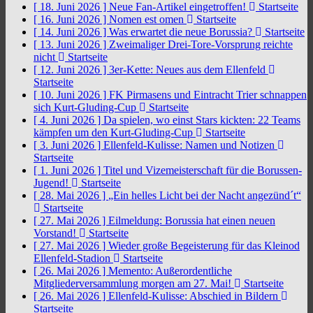
[ 18. Juni 2026 ]
Neue Fan-Artikel eingetroffen!
Startseite
[ 16. Juni 2026 ]
Nomen est omen
Startseite
[ 14. Juni 2026 ]
Was erwartet die neue Borussia?
Startseite
[ 13. Juni 2026 ]
Zweimaliger Drei-Tore-Vorsprung reichte
nicht
Startseite
[ 12. Juni 2026 ]
3er-Kette: Neues aus dem Ellenfeld
Startseite
[ 10. Juni 2026 ]
FK Pirmasens und Eintracht Trier schnappen
sich Kurt-Gluding-Cup
Startseite
[ 4. Juni 2026 ]
Da spielen, wo einst Stars kickten: 22 Teams
kämpfen um den Kurt-Gluding-Cup
Startseite
[ 3. Juni 2026 ]
Ellenfeld-Kulisse: Namen und Notizen
Startseite
[ 1. Juni 2026 ]
Titel und Vizemeisterschaft für die Borussen-
Jugend!
Startseite
[ 28. Mai 2026 ]
„Ein helles Licht bei der Nacht angezünd´t“
Startseite
[ 27. Mai 2026 ]
Eilmeldung: Borussia hat einen neuen
Vorstand!
Startseite
[ 27. Mai 2026 ]
Wieder große Begeisterung für das Kleinod
Ellenfeld-Stadion
Startseite
[ 26. Mai 2026 ]
Memento: Außerordentliche
Mitgliederversammlung morgen am 27. Mai!
Startseite
[ 26. Mai 2026 ]
Ellenfeld-Kulisse: Abschied in Bildern
Startseite