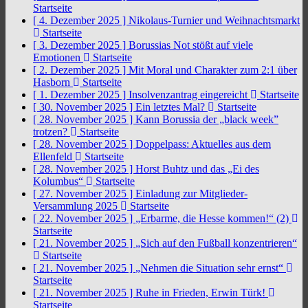
Startseite
[ 4. Dezember 2025 ]
Nikolaus-Turnier und Weihnachtsmarkt
Startseite
[ 3. Dezember 2025 ]
Borussias Not stößt auf viele
Emotionen
Startseite
[ 2. Dezember 2025 ]
Mit Moral und Charakter zum 2:1 über
Hasborn
Startseite
[ 1. Dezember 2025 ]
Insolvenzantrag eingereicht
Startseite
[ 30. November 2025 ]
Ein letztes Mal?
Startseite
[ 28. November 2025 ]
Kann Borussia der „black week”
trotzen?
Startseite
[ 28. November 2025 ]
Doppelpass: Aktuelles aus dem
Ellenfeld
Startseite
[ 28. November 2025 ]
Horst Buhtz und das „Ei des
Kolumbus“
Startseite
[ 27. November 2025 ]
Einladung zur Mitglieder-
Versammlung 2025
Startseite
[ 22. November 2025 ]
„Erbarme, die Hesse kommen!“ (2)
Startseite
[ 21. November 2025 ]
„Sich auf den Fußball konzentrieren“
Startseite
[ 21. November 2025 ]
„Nehmen die Situation sehr ernst“
Startseite
[ 21. November 2025 ]
Ruhe in Frieden, Erwin Türk!
Startseite