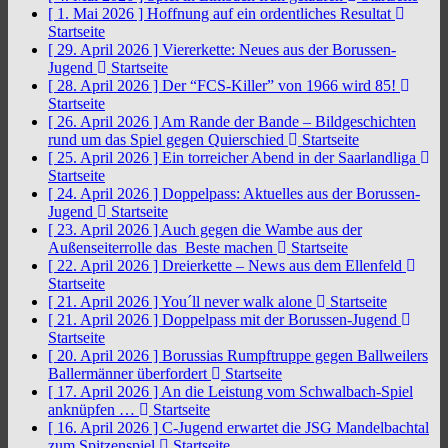
[ 1. Mai 2026 ]
Hoffnung auf ein ordentliches Resultat
Startseite
[ 29. April 2026 ]
Viererkette: Neues aus der Borussen-
Jugend
Startseite
[ 28. April 2026 ]
Der “FCS-Killer” von 1966 wird 85!
Startseite
[ 26. April 2026 ]
Am Rande der Bande – Bildgeschichten
rund um das Spiel gegen Quierschied
Startseite
[ 25. April 2026 ]
Ein torreicher Abend in der Saarlandliga
Startseite
[ 24. April 2026 ]
Doppelpass: Aktuelles aus der Borussen-
Jugend
Startseite
[ 23. April 2026 ]
Auch gegen die Wambe aus der
Außenseiterrolle das Beste machen
Startseite
[ 22. April 2026 ]
Dreierkette – News aus dem Ellenfeld
Startseite
[ 21. April 2026 ]
You´ll never walk alone
Startseite
[ 21. April 2026 ]
Doppelpass mit der Borussen-Jugend
Startseite
[ 20. April 2026 ]
Borussias Rumpftruppe gegen Ballweilers
Ballermänner überfordert
Startseite
[ 17. April 2026 ]
An die Leistung vom Schwalbach-Spiel
anknüpfen …
Startseite
[ 16. April 2026 ]
C-Jugend erwartet die JSG Mandelbachtal
zum Spitzenspiel
Startseite