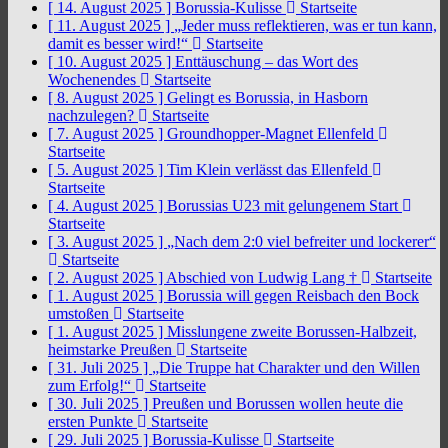
[ 14. August 2025 ]
Borussia-Kulisse
Startseite
[ 11. August 2025 ]
„Jeder muss reflektieren, was er tun kann,
damit es besser wird!“
Startseite
[ 10. August 2025 ]
Enttäuschung – das Wort des
Wochenendes
Startseite
[ 8. August 2025 ]
Gelingt es Borussia, in Hasborn
nachzulegen?
Startseite
[ 7. August 2025 ]
Groundhopper-Magnet Ellenfeld
Startseite
[ 5. August 2025 ]
Tim Klein verlässt das Ellenfeld
Startseite
[ 4. August 2025 ]
Borussias U23 mit gelungenem Start
Startseite
[ 3. August 2025 ]
„Nach dem 2:0 viel befreiter und lockerer“
Startseite
[ 2. August 2025 ]
Abschied von Ludwig Lang †
Startseite
[ 1. August 2025 ]
Borussia will gegen Reisbach den Bock
umstoßen
Startseite
[ 1. August 2025 ]
Misslungene zweite Borussen-Halbzeit,
heimstarke Preußen
Startseite
[ 31. Juli 2025 ]
„Die Truppe hat Charakter und den Willen
zum Erfolg!“
Startseite
[ 30. Juli 2025 ]
Preußen und Borussen wollen heute die
ersten Punkte
Startseite
[ 29. Juli 2025 ]
Borussia-Kulisse
Startseite