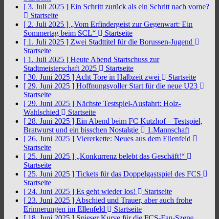
[ 3. Juli 2025 ]
Ein Schritt zurück als ein Schritt nach vorne?
Startseite
[ 2. Juli 2025 ]
„Vom Erfindergeist zur Gegenwart: Ein
Sommertag beim SCL“
Startseite
[ 1. Juli 2025 ]
Zwei Stadttitel für die Borussen-Jugend
Startseite
[ 1. Juli 2025 ]
Heute Abend Startschuss zur
Stadtmeisterschaft 2025
Startseite
[ 30. Juni 2025 ]
Acht Tore in Halbzeit zwei
Startseite
[ 29. Juni 2025 ]
Hoffnungsvoller Start für die neue U23
Startseite
[ 29. Juni 2025 ]
Nächste Testspiel-Ausfahrt: Holz-
Wahlschied
Startseite
[ 28. Juni 2025 ]
Ein Abend beim FC Kutzhof – Testspiel,
Bratwurst und ein bisschen Nostalgie
1.Mannschaft
[ 26. Juni 2025 ]
Viererkette: Neues aus dem Ellenfeld
Startseite
[ 25. Juni 2025 ]
„Konkurrenz belebt das Geschäft!“
Startseite
[ 25. Juni 2025 ]
Tickets für das Doppelgastspiel des FCS
Startseite
[ 24. Juni 2025 ]
Es geht wieder los!
Startseite
[ 23. Juni 2025 ]
Abschied und Trauer, aber auch frohe
Erinnerungen im Ellenfeld
Startseite
[ 18. Juni 2025 ]
Spieser Kurve für die FCS-Fan-Szene