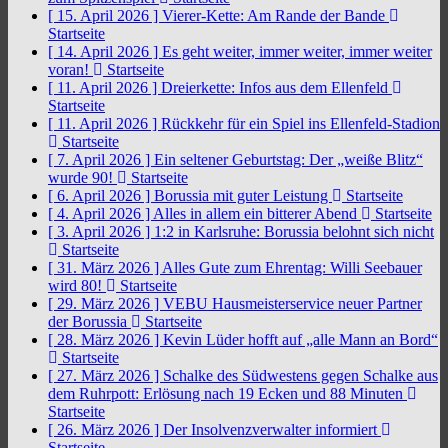
[ 15. April 2026 ]
Vierer-Kette: Am Rande der Bande
Startseite
[ 14. April 2026 ]
Es geht weiter, immer weiter, immer weiter
voran!
Startseite
[ 11. April 2026 ]
Dreierkette: Infos aus dem Ellenfeld
Startseite
[ 11. April 2026 ]
Rückkehr für ein Spiel ins Ellenfeld-Stadion
Startseite
[ 7. April 2026 ]
Ein seltener Geburtstag: Der „weiße Blitz“
wurde 90!
Startseite
[ 6. April 2026 ]
Borussia mit guter Leistung
Startseite
[ 4. April 2026 ]
Alles in allem ein bitterer Abend
Startseite
[ 3. April 2026 ]
1:2 in Karlsruhe: Borussia belohnt sich nicht
Startseite
[ 31. März 2026 ]
Alles Gute zum Ehrentag: Willi Seebauer
wird 80!
Startseite
[ 29. März 2026 ]
VEBU Hausmeisterservice neuer Partner
der Borussia
Startseite
[ 28. März 2026 ]
Kevin Lüder hofft auf „alle Mann an Bord“
Startseite
[ 27. März 2026 ]
Schalke des Südwestens gegen Schalke aus
dem Ruhrpott: Erlösung nach 19 Ecken und 88 Minuten
Startseite
[ 26. März 2026 ]
Der Insolvenzverwalter informiert
Startseite