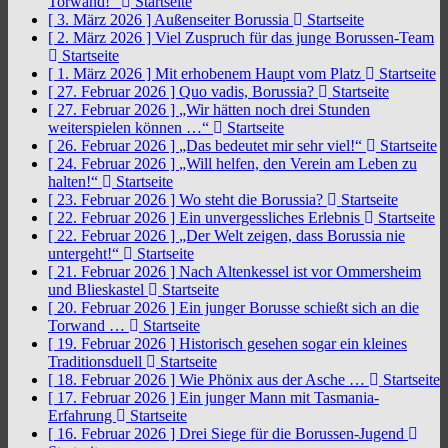
Torwand!“
Startseite
[ 3. März 2026 ]
Außenseiter Borussia
Startseite
[ 2. März 2026 ]
Viel Zuspruch für das junge Borussen-Team
Startseite
[ 1. März 2026 ]
Mit erhobenem Haupt vom Platz
Startseite
[ 27. Februar 2026 ]
Quo vadis, Borussia?
Startseite
[ 27. Februar 2026 ]
„Wir hätten noch drei Stunden
weiterspielen können …“
Startseite
[ 26. Februar 2026 ]
„Das bedeutet mir sehr viel!“
Startseite
[ 24. Februar 2026 ]
„Will helfen, den Verein am Leben zu
halten!“
Startseite
[ 23. Februar 2026 ]
Wo steht die Borussia?
Startseite
[ 22. Februar 2026 ]
Ein unvergessliches Erlebnis
Startseite
[ 22. Februar 2026 ]
„Der Welt zeigen, dass Borussia nie
untergeht!“
Startseite
[ 21. Februar 2026 ]
Nach Altenkessel ist vor Ommersheim
und Blieskastel
Startseite
[ 20. Februar 2026 ]
Ein junger Borusse schießt sich an die
Torwand …
Startseite
[ 19. Februar 2026 ]
Historisch gesehen sogar ein kleines
Traditionsduell
Startseite
[ 18. Februar 2026 ]
Wie Phönix aus der Asche …
Startseite
[ 17. Februar 2026 ]
Ein junger Mann mit Tasmania-
Erfahrung
Startseite
[ 16. Februar 2026 ]
Drei Siege für die Borussen-Jugend