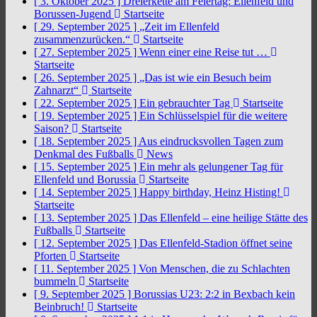
[ 3. Oktober 2025 ]
Dreierkette am Feiertag: Ellenfeld und
Borussen-Jugend
Startseite
[ 29. September 2025 ]
„Zeit im Ellenfeld
zusammenzurücken.“
Startseite
[ 27. September 2025 ]
Wenn einer eine Reise tut …
Startseite
[ 26. September 2025 ]
„Das ist wie ein Besuch beim
Zahnarzt“
Startseite
[ 22. September 2025 ]
Ein gebrauchter Tag
Startseite
[ 19. September 2025 ]
Ein Schlüsselspiel für die weitere
Saison?
Startseite
[ 18. September 2025 ]
Aus eindrucksvollen Tagen zum
Denkmal des Fußballs
News
[ 15. September 2025 ]
Ein mehr als gelungener Tag für
Ellenfeld und Borussia
Startseite
[ 14. September 2025 ]
Happy birthday, Heinz Histing!
Startseite
[ 13. September 2025 ]
Das Ellenfeld – eine heilige Stätte des
Fußballs
Startseite
[ 12. September 2025 ]
Das Ellenfeld-Stadion öffnet seine
Pforten
Startseite
[ 11. September 2025 ]
Von Menschen, die zu Schlachten
bummeln
Startseite
[ 9. September 2025 ]
Borussias U23: 2:2 in Bexbach kein
Beinbruch!
Startseite