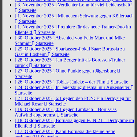
[ 3. November 2025 ]
Verdienter Lohn für viel Leidenschaft!
Startseite
[ 1. November 2025 ]
Mit neuem Schwung gegen Köllerbach
Startseite
[ 1. November 2025 ]
Premiere für das neue Trainer-Duo im
Ellenfeld
Startseite
[ 30. Oktober 2025 ]
Abschied von Felix Marx und Mike
Schmidt
Startseite
[ 29. Oktober 2025 ]
Sparkassen-Pokal Saar: Borussia zu
Gast in Losheim
Startseite
[ 28. Oktober 2025 ]
Jan Berger tritt als Borussen-Trainer
zurück
Startseite
[ 27. Oktober 2025 ]
Ohne Punkte gegen Jägersburg
Startseite
[ 26. Oktober 2025 ]
Tobias Jänicke – der Film
Startseite
[ 24. Oktober 2025 ]
In Jägersburg diesmal nur Außenseiter
Startseite
[ 21. Oktober 2025 ]
6:1 gegen den FCN: Ein Derbysieg für
Michael Rosar
Startseite
[ 19. Oktober 2025 ]
0:1 gegen Limbach – Borussias
Aufwind abgebremst
Startseite
[ 18. Oktober 2025 ]
Borussia gegen FCN 21 – Derbytime im
Ellenfeld
Startseite
[ 17. Oktober 2025 ]
Kann Borussia die kleine Serie
ausbauen?
Startseite