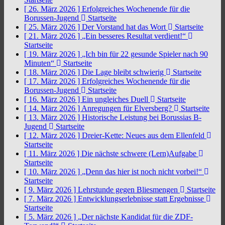
[ 26. März 2026 ]
Erfolgreiches Wochenende für die
Borussen-Jugend
Startseite
[ 25. März 2026 ]
Der Vorstand hat das Wort
Startseite
[ 21. März 2026 ]
„Ein besseres Resultat verdient!“
Startseite
[ 19. März 2026 ]
„Ich bin für 22 gesunde Spieler nach 90
Minuten“
Startseite
[ 18. März 2026 ]
Die Lage bleibt schwierig
Startseite
[ 17. März 2026 ]
Erfolgreiches Wochenende für die
Borussen-Jugend
Startseite
[ 16. März 2026 ]
Ein ungleiches Duell
Startseite
[ 14. März 2026 ]
Anregungen für Elversberg?
Startseite
[ 13. März 2026 ]
Historische Leistung bei Borussias B-
Jugend
Startseite
[ 12. März 2026 ]
Dreier-Kette: Neues aus dem Ellenfeld
Startseite
[ 11. März 2026 ]
Die nächste schwere (Lern)Aufgabe
Startseite
[ 10. März 2026 ]
„Denn das hier ist noch nicht vorbei!“
Startseite
[ 9. März 2026 ]
Lehrstunde gegen Bliesmengen
Startseite
[ 7. März 2026 ]
Entwicklungserlebnisse statt Ergebnisse
Startseite
[ 5. März 2026 ]
„Der nächste Kandidat für die ZDF-