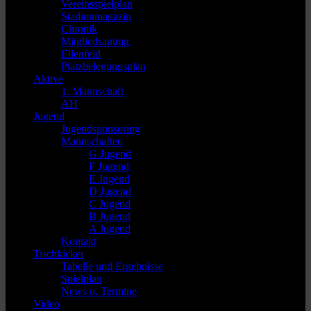
Vereinsspielplan
Stadionmagazin
Chronik
Mitgliedsantrag
Ellenfeld
Platzbelegungsplan
Aktive
1. Mannschaft
AH
Jugend
Jugendsponsoring
Mannschaften
G Jugend
F Jugend
E Jugend
D Jugend
C Jugend
B Jugend
A Jugend
Kontakt
Tischkicker
Tabelle und Ergebnisse
Spielplan
News u. Termine
Video