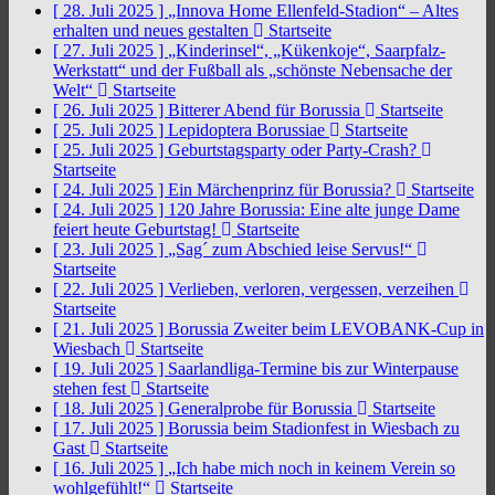
[ 28. Juli 2025 ]
„Innova Home Ellenfeld-Stadion“ – Altes
erhalten und neues gestalten
Startseite
[ 27. Juli 2025 ]
„Kinderinsel“, „Kükenkoje“, Saarpfalz-
Werkstatt“ und der Fußball als „schönste Nebensache der
Welt“
Startseite
[ 26. Juli 2025 ]
Bitterer Abend für Borussia
Startseite
[ 25. Juli 2025 ]
Lepidoptera Borussiae
Startseite
[ 25. Juli 2025 ]
Geburtstagsparty oder Party-Crash?
Startseite
[ 24. Juli 2025 ]
Ein Märchenprinz für Borussia?
Startseite
[ 24. Juli 2025 ]
120 Jahre Borussia: Eine alte junge Dame
feiert heute Geburtstag!
Startseite
[ 23. Juli 2025 ]
„Sag´ zum Abschied leise Servus!“
Startseite
[ 22. Juli 2025 ]
Verlieben, verloren, vergessen, verzeihen
Startseite
[ 21. Juli 2025 ]
Borussia Zweiter beim LEVOBANK-Cup in
Wiesbach
Startseite
[ 19. Juli 2025 ]
Saarlandliga-Termine bis zur Winterpause
stehen fest
Startseite
[ 18. Juli 2025 ]
Generalprobe für Borussia
Startseite
[ 17. Juli 2025 ]
Borussia beim Stadionfest in Wiesbach zu
Gast
Startseite
[ 16. Juli 2025 ]
„Ich habe mich noch in keinem Verein so
wohlgefühlt!“
Startseite