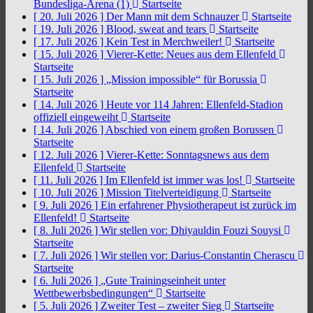
Bundesliga-Arena (1)
Startseite
[ 20. Juli 2026 ]
Der Mann mit dem Schnauzer
Startseite
[ 19. Juli 2026 ]
Blood, sweat and tears
Startseite
[ 17. Juli 2026 ]
Kein Test in Merchweiler!
Startseite
[ 15. Juli 2026 ]
Vierer-Kette: Neues aus dem Ellenfeld
Startseite
[ 15. Juli 2026 ]
„Mission impossible“ für Borussia
Startseite
[ 14. Juli 2026 ]
Heute vor 114 Jahren: Ellenfeld-Stadion
offiziell eingeweiht
Startseite
[ 14. Juli 2026 ]
Abschied von einem großen Borussen
Startseite
[ 12. Juli 2026 ]
Vierer-Kette: Sonntagsnews aus dem
Ellenfeld
Startseite
[ 11. Juli 2026 ]
Im Ellenfeld ist immer was los!
Startseite
[ 10. Juli 2026 ]
Mission Titelverteidigung
Startseite
[ 9. Juli 2026 ]
Ein erfahrener Physiotherapeut ist zurück im
Ellenfeld!
Startseite
[ 8. Juli 2026 ]
Wir stellen vor: Dhiyauldin Fouzi Souysi
Startseite
[ 7. Juli 2026 ]
Wir stellen vor: Darius-Constantin Cherascu
Startseite
[ 6. Juli 2026 ]
„Gute Trainingseinheit unter
Wettbewerbsbedingungen“
Startseite
[ 5. Juli 2026 ]
Zweiter Test – zweiter Sieg
Startseite