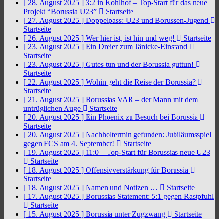
[ 28. August 2025 ]
3:2 in Kohlhof – Top-Start für das neue
Projekt “Borussia U23”
Startseite
[ 27. August 2025 ]
Doppelpass: U23 und Borussen-Jugend
Startseite
[ 26. August 2025 ]
Wer hier ist, ist hin und weg!
Startseite
[ 23. August 2025 ]
Ein Dreier zum Jänicke-Einstand
Startseite
[ 23. August 2025 ]
Gutes tun und der Borussia guttun!
Startseite
[ 22. August 2025 ]
Wohin geht die Reise der Borussia?
Startseite
[ 21. August 2025 ]
Borussias VAR – der Mann mit dem
untrüglichen Auge
Startseite
[ 20. August 2025 ]
Ein Phoenix zu Besuch bei Borussia
Startseite
[ 20. August 2025 ]
Nachholtermin gefunden: Jubiläumsspiel
gegen FCS am 4. September!
Startseite
[ 19. August 2025 ]
11:0 – Top-Start für Borussias neue U23
Startseite
[ 18. August 2025 ]
Offensivverstärkung für Borussia
Startseite
[ 18. August 2025 ]
Namen und Notizen …
Startseite
[ 17. August 2025 ]
Borussias Statement: 5:1 gegen Rastpfuhl
Startseite
[ 15. August 2025 ]
Borussia unter Zugzwang
Startseite