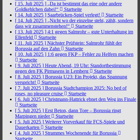
[ 15. Juli 2025 ]
„Da ist bestimmt das eine oder andere
Goldkehlchen dabei!“
Startseite
[ 14. Juli 2025 ]
Saarbrücken-Spiel verlegt!
Startseite
[ 14. Juli 2025 ]
„Nicht wo der einzelne steht, zählt, sondern
dass wir zusammenstehen!“
Startseite
[ 13. Juli 2025 ]
4:1 gegen Salmrohr – gute Unterhaltung im
Ellenfeld
Startseite
[ 11. Juli 2025 ]
Nächster Prüfstein: Salmrohr fühlt der
Borussia auf den Zahn
Startseite
[ 10. Juli 2025 ]
1:6 gegen FKP – Fehler zu Helfern machen
Startseite
[ 9. Juli 2025 ]
Heute Abend, 19 Uhr: Standortbestimmung
gegen den FK Pirmasens in Lemberg
Startseite
[ 8. Juli 2025 ]
Borussia U23: Ein Projekt, das Spannung
verspricht!
Startseite
[ 7. Juli 2025 ]
Borussia Stadtchampion 2025: No bed of
roses, no pleasure cruise
Startseite
[ 6. Juli 2025 ]
Christmann-Hattrick ebnet den Weg ins Finale
Startseite
[ 5. Juli 2025 ]
Erst Beton, dann Tore – Borussia ringt
Marpingen nieder
Startseite
[ 5. Juli 2025 ]
Weiterer Vorverkauf für FCS-Spiele und
Dauerkarten
Startseite
[ 4. Juli 2025 ]
Strammes Wochenende für Borussia
Startseite