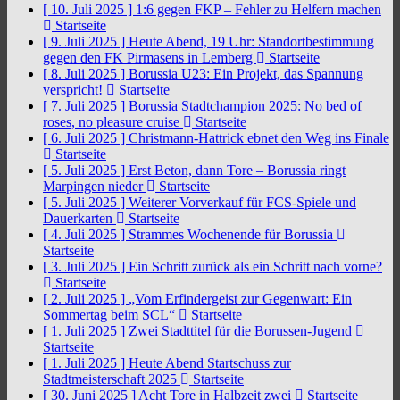
[ 10. Juli 2025 ]
1:6 gegen FKP – Fehler zu Helfern machen
Startseite
[ 9. Juli 2025 ]
Heute Abend, 19 Uhr: Standortbestimmung
gegen den FK Pirmasens in Lemberg
Startseite
[ 8. Juli 2025 ]
Borussia U23: Ein Projekt, das Spannung
verspricht!
Startseite
[ 7. Juli 2025 ]
Borussia Stadtchampion 2025: No bed of
roses, no pleasure cruise
Startseite
[ 6. Juli 2025 ]
Christmann-Hattrick ebnet den Weg ins Finale
Startseite
[ 5. Juli 2025 ]
Erst Beton, dann Tore – Borussia ringt
Marpingen nieder
Startseite
[ 5. Juli 2025 ]
Weiterer Vorverkauf für FCS-Spiele und
Dauerkarten
Startseite
[ 4. Juli 2025 ]
Strammes Wochenende für Borussia
Startseite
[ 3. Juli 2025 ]
Ein Schritt zurück als ein Schritt nach vorne?
Startseite
[ 2. Juli 2025 ]
„Vom Erfindergeist zur Gegenwart: Ein
Sommertag beim SCL“
Startseite
[ 1. Juli 2025 ]
Zwei Stadttitel für die Borussen-Jugend
Startseite
[ 1. Juli 2025 ]
Heute Abend Startschuss zur
Stadtmeisterschaft 2025
Startseite
[ 30. Juni 2025 ]
Acht Tore in Halbzeit zwei
Startseite