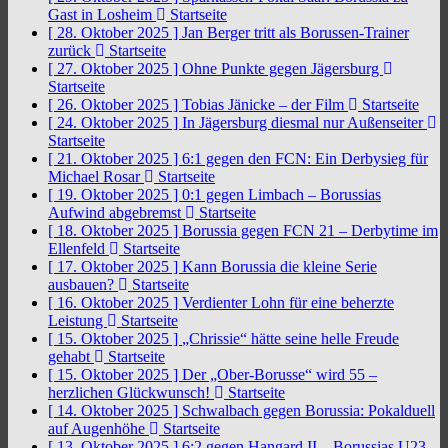
Gast in Losheim
Startseite
[ 28. Oktober 2025 ]
Jan Berger tritt als Borussen-Trainer
zurück
Startseite
[ 27. Oktober 2025 ]
Ohne Punkte gegen Jägersburg
Startseite
[ 26. Oktober 2025 ]
Tobias Jänicke – der Film
Startseite
[ 24. Oktober 2025 ]
In Jägersburg diesmal nur Außenseiter
Startseite
[ 21. Oktober 2025 ]
6:1 gegen den FCN: Ein Derbysieg für
Michael Rosar
Startseite
[ 19. Oktober 2025 ]
0:1 gegen Limbach – Borussias
Aufwind abgebremst
Startseite
[ 18. Oktober 2025 ]
Borussia gegen FCN 21 – Derbytime im
Ellenfeld
Startseite
[ 17. Oktober 2025 ]
Kann Borussia die kleine Serie
ausbauen?
Startseite
[ 16. Oktober 2025 ]
Verdienter Lohn für eine beherzte
Leistung
Startseite
[ 15. Oktober 2025 ]
„Chrissie“ hätte seine helle Freude
gehabt
Startseite
[ 15. Oktober 2025 ]
Der „Ober-Borusse“ wird 55 –
herzlichen Glückwunsch!
Startseite
[ 14. Oktober 2025 ]
Schwalbach gegen Borussia: Pokalduell
auf Augenhöhe
Startseite
[ 13. Oktober 2025 ]
6:2 gegen Hangard II – Borussias U23