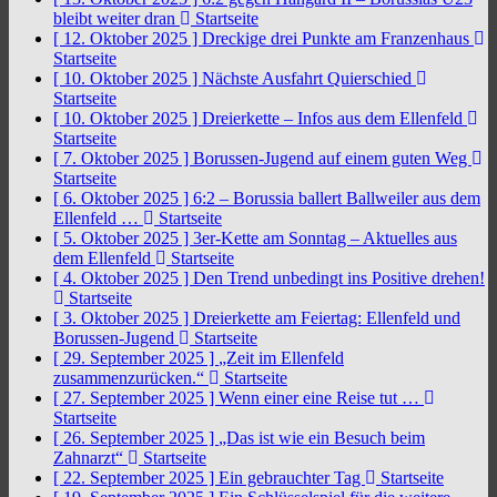
bleibt weiter dran
Startseite
[ 12. Oktober 2025 ]
Dreckige drei Punkte am Franzenhaus
Startseite
[ 10. Oktober 2025 ]
Nächste Ausfahrt Quierschied
Startseite
[ 10. Oktober 2025 ]
Dreierkette – Infos aus dem Ellenfeld
Startseite
[ 7. Oktober 2025 ]
Borussen-Jugend auf einem guten Weg
Startseite
[ 6. Oktober 2025 ]
6:2 – Borussia ballert Ballweiler aus dem
Ellenfeld …
Startseite
[ 5. Oktober 2025 ]
3er-Kette am Sonntag – Aktuelles aus
dem Ellenfeld
Startseite
[ 4. Oktober 2025 ]
Den Trend unbedingt ins Positive drehen!
Startseite
[ 3. Oktober 2025 ]
Dreierkette am Feiertag: Ellenfeld und
Borussen-Jugend
Startseite
[ 29. September 2025 ]
„Zeit im Ellenfeld
zusammenzurücken.“
Startseite
[ 27. September 2025 ]
Wenn einer eine Reise tut …
Startseite
[ 26. September 2025 ]
„Das ist wie ein Besuch beim
Zahnarzt“
Startseite
[ 22. September 2025 ]
Ein gebrauchter Tag
Startseite