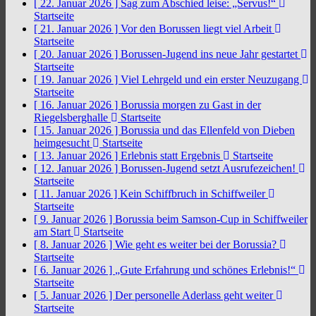
[ 22. Januar 2026 ]
Sag zum Abschied leise: „Servus!“
Startseite
[ 21. Januar 2026 ]
Vor den Borussen liegt viel Arbeit
Startseite
[ 20. Januar 2026 ]
Borussen-Jugend ins neue Jahr gestartet
Startseite
[ 19. Januar 2026 ]
Viel Lehrgeld und ein erster Neuzugang
Startseite
[ 16. Januar 2026 ]
Borussia morgen zu Gast in der
Riegelsberghalle
Startseite
[ 15. Januar 2026 ]
Borussia und das Ellenfeld von Dieben
heimgesucht
Startseite
[ 13. Januar 2026 ]
Erlebnis statt Ergebnis
Startseite
[ 12. Januar 2026 ]
Borussen-Jugend setzt Ausrufezeichen!
Startseite
[ 11. Januar 2026 ]
Kein Schiffbruch in Schiffweiler
Startseite
[ 9. Januar 2026 ]
Borussia beim Samson-Cup in Schiffweiler
am Start
Startseite
[ 8. Januar 2026 ]
Wie geht es weiter bei der Borussia?
Startseite
[ 6. Januar 2026 ]
„Gute Erfahrung und schönes Erlebnis!“
Startseite
[ 5. Januar 2026 ]
Der personelle Aderlass geht weiter
Startseite