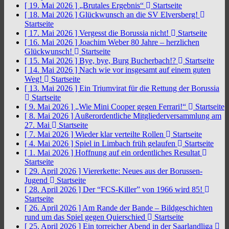
[ 19. Mai 2026 ]
„Brutales Ergebnis“
Startseite
[ 18. Mai 2026 ]
Glückwunsch an die SV Elversberg!
Startseite
[ 17. Mai 2026 ]
Vergesst die Borussia nicht!
Startseite
[ 16. Mai 2026 ]
Joachim Weber 80 Jahre – herzlichen
Glückwunsch!
Startseite
[ 15. Mai 2026 ]
Bye, bye, Burg Bucherbach!?
Startseite
[ 14. Mai 2026 ]
Nach wie vor insgesamt auf einem guten
Weg!
Startseite
[ 13. Mai 2026 ]
Ein Triumvirat für die Rettung der Borussia
Startseite
[ 9. Mai 2026 ]
„Wie Mini Cooper gegen Ferrari!“
Startseite
[ 8. Mai 2026 ]
Außerordentliche Mitgliederversammlung am
27. Mai
Startseite
[ 7. Mai 2026 ]
Wieder klar verteilte Rollen
Startseite
[ 4. Mai 2026 ]
Spiel in Limbach früh gelaufen
Startseite
[ 1. Mai 2026 ]
Hoffnung auf ein ordentliches Resultat
Startseite
[ 29. April 2026 ]
Viererkette: Neues aus der Borussen-
Jugend
Startseite
[ 28. April 2026 ]
Der “FCS-Killer” von 1966 wird 85!
Startseite
[ 26. April 2026 ]
Am Rande der Bande – Bildgeschichten
rund um das Spiel gegen Quierschied
Startseite
[ 25. April 2026 ]
Ein torreicher Abend in der Saarlandliga