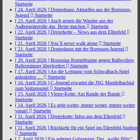
Startseite
[ 24. April 2026 ]
Doppelpass: Aktuelles aus der Borussen-
Jugend
Startseite
[ 23. April 2026 ]
Auch gegen die Wambe aus der
Außenseiterrolle das Beste machen
Startseite
[ 22. April 2026 ]
Dreierkette – News aus dem Ellenfeld
Startseite
[ 21. April 2026 ]
You´ll never walk alone
Startseite
[ 21. April 2026 ]
Doppelpass mit der Borussen-Jugend
Startseite
[ 20. April 2026 ]
Borussias Rumpftruppe gegen Ballweilers
Ballermänner überfordert
Startseite
[ 17. April 2026 ]
An die Leistung vom Schwalbach-Spiel
anknüpfen …
Startseite
[ 16. April 2026 ]
C-Jugend erwartet die JSG Mandelbachtal
zum Spitzenspiel
Startseite
[ 15. April 2026 ]
Vierer-Kette: Am Rande der Bande
Startseite
[ 14. April 2026 ]
Es geht weiter, immer weiter, immer weiter
voran!
Startseite
[ 11. April 2026 ]
Dreierkette: Infos aus dem Ellenfeld
Startseite
[ 11. April 2026 ]
Rückkehr für ein Spiel ins Ellenfeld-Stadion
Startseite
[ 7. April 2026 ]
Ein seltener Geburtstag: Der „weiße Blitz“