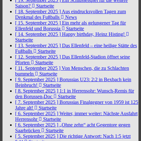
[ 19. September 2025 ]
Ein Schlüsselspiel für die weitere
Saison?
Startseite
[ 18. September 2025 ]
Aus eindrucksvollen Tagen zum
Denkmal des Fußballs
News
[ 15. September 2025 ]
Ein mehr als gelungener Tag für
Ellenfeld und Borussia
Startseite
[ 14. September 2025 ]
Happy birthday, Heinz Histing!
Startseite
[ 13. September 2025 ]
Das Ellenfeld – eine heilige Stätte des
Fußballs
Startseite
[ 12. September 2025 ]
Das Ellenfeld-Stadion öffnet seine
Pforten
Startseite
[ 11. September 2025 ]
Von Menschen, die zu Schlachten
bummeln
Startseite
[ 9. September 2025 ]
Borussias U23: 2:2 in Bexbach kein
Beinbruch!
Startseite
[ 8. September 2025 ]
1:1 in Herrensohr: Wunsch-Remis für
den Borussen-Doc
Startseite
[ 7. September 2025 ]
Borussias Finalgegner von 1959 ist 125
Jahre alt!
Startseite
[ 6. September 2025 ]
Weiter, immer weiter: Nächste Ausfahrt
Herrensohr
Startseite
[ 6. September 2025 ]
„Ohne zehn“ acht Gegentore gegen
Saarbrücken
Startseite
[ 5. September 2025 ]
Die richtige Antwort: Nach 1:5 jetzt