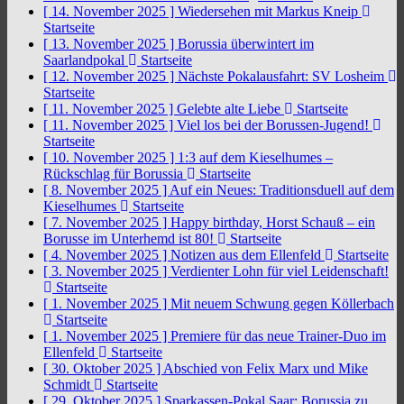
[ 14. November 2025 ]
Wiedersehen mit Markus Kneip
Startseite
[ 13. November 2025 ]
Borussia überwintert im
Saarlandpokal
Startseite
[ 12. November 2025 ]
Nächste Pokalausfahrt: SV Losheim
Startseite
[ 11. November 2025 ]
Gelebte alte Liebe
Startseite
[ 11. November 2025 ]
Viel los bei der Borussen-Jugend!
Startseite
[ 10. November 2025 ]
1:3 auf dem Kieselhumes –
Rückschlag für Borussia
Startseite
[ 8. November 2025 ]
Auf ein Neues: Traditionsduell auf dem
Kieselhumes
Startseite
[ 7. November 2025 ]
Happy birthday, Horst Schauß – ein
Borusse im Unterhemd ist 80!
Startseite
[ 4. November 2025 ]
Notizen aus dem Ellenfeld
Startseite
[ 3. November 2025 ]
Verdienter Lohn für viel Leidenschaft!
Startseite
[ 1. November 2025 ]
Mit neuem Schwung gegen Köllerbach
Startseite
[ 1. November 2025 ]
Premiere für das neue Trainer-Duo im
Ellenfeld
Startseite
[ 30. Oktober 2025 ]
Abschied von Felix Marx und Mike
Schmidt
Startseite
[ 29. Oktober 2025 ]
Sparkassen-Pokal Saar: Borussia zu