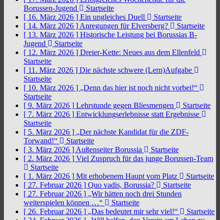
Borussen-Jugend
Startseite
[ 16. März 2026 ]
Ein ungleiches Duell
Startseite
[ 14. März 2026 ]
Anregungen für Elversberg?
Startseite
[ 13. März 2026 ]
Historische Leistung bei Borussias B-
Jugend
Startseite
[ 12. März 2026 ]
Dreier-Kette: Neues aus dem Ellenfeld
Startseite
[ 11. März 2026 ]
Die nächste schwere (Lern)Aufgabe
Startseite
[ 10. März 2026 ]
„Denn das hier ist noch nicht vorbei!“
Startseite
[ 9. März 2026 ]
Lehrstunde gegen Bliesmengen
Startseite
[ 7. März 2026 ]
Entwicklungserlebnisse statt Ergebnisse
Startseite
[ 5. März 2026 ]
„Der nächste Kandidat für die ZDF-
Torwand!“
Startseite
[ 3. März 2026 ]
Außenseiter Borussia
Startseite
[ 2. März 2026 ]
Viel Zuspruch für das junge Borussen-Team
Startseite
[ 1. März 2026 ]
Mit erhobenem Haupt vom Platz
Startseite
[ 27. Februar 2026 ]
Quo vadis, Borussia?
Startseite
[ 27. Februar 2026 ]
„Wir hätten noch drei Stunden
weiterspielen können …“
Startseite
[ 26. Februar 2026 ]
„Das bedeutet mir sehr viel!“
Startseite