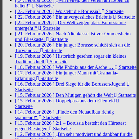
[ 24. Februar 2026 ]
„Will helfen, den Verein am Leben zu
halten!“
Startseite
[ 23. Februar 2026 ]
Wo steht die Borussia?
Startseite
[ 22. Februar 2026 ]
Ein unvergessliches Erlebnis
Startseite
[ 22. Februar 2026 ]
„Der Welt zeigen, dass Borussia nie
untergeht!“
Startseite
[ 21. Februar 2026 ]
Nach Altenkessel ist vor Ommersheim
und Blieskastel
Startseite
[ 20. Februar 2026 ]
Ein junger Borusse schießt sich an die
Torwand …
Startseite
[ 19. Februar 2026 ]
Historisch gesehen sogar ein kleines
Traditionsduell
Startseite
[ 18. Februar 2026 ]
Wie Phönix aus der Asche …
Startseite
[ 17. Februar 2026 ]
Ein junger Mann mit Tasmania-
Erfahrung
Startseite
[ 16. Februar 2026 ]
Drei Siege für die Borussen-Jugend
Startseite
[ 15. Februar 2026 ]
Den Mutigen gehört die Welt
Startseite
[ 15. Februar 2026 ]
Doppelpass aus dem Ellenfeld
Startseite
[ 14. Februar 2026 ]
„Finde den Neuaufbau richtig
spannend!“
Startseite
[ 13. Februar 2026 ]
2:1 – Borussia besteht den Härtetest
gegen Biesingen
Startseite
[ 12. Februar 2026 ]
„Bin sehr motiviert und dankbar für die