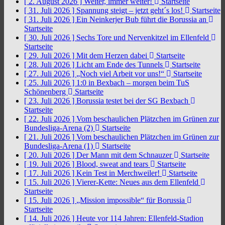
[ 2. August 2026 ]
Weiter, immer weiter!
Startseite
[ 31. Juli 2026 ]
Spannung steigt – jetzt geht´s los!
Startseite
[ 31. Juli 2026 ]
Ein Neinkerjer Bub führt die Borussia an
Startseite
[ 30. Juli 2026 ]
Sechs Tore und Nervenkitzel im Ellenfeld
Startseite
[ 29. Juli 2026 ]
Mit dem Herzen dabei
Startseite
[ 28. Juli 2026 ]
Licht am Ende des Tunnels
Startseite
[ 27. Juli 2026 ]
„Noch viel Arbeit vor uns!“
Startseite
[ 25. Juli 2026 ]
1:0 in Bexbach – morgen beim TuS
Schönenberg
Startseite
[ 23. Juli 2026 ]
Borussia testet bei der SG Bexbach
Startseite
[ 22. Juli 2026 ]
Vom beschaulichen Plätzchen im Grünen zur
Bundesliga-Arena (2)
Startseite
[ 21. Juli 2026 ]
Vom beschaulichen Plätzchen im Grünen zur
Bundesliga-Arena (1)
Startseite
[ 20. Juli 2026 ]
Der Mann mit dem Schnauzer
Startseite
[ 19. Juli 2026 ]
Blood, sweat and tears
Startseite
[ 17. Juli 2026 ]
Kein Test in Merchweiler!
Startseite
[ 15. Juli 2026 ]
Vierer-Kette: Neues aus dem Ellenfeld
Startseite
[ 15. Juli 2026 ]
„Mission impossible“ für Borussia
Startseite
[ 14. Juli 2026 ]
Heute vor 114 Jahren: Ellenfeld-Stadion