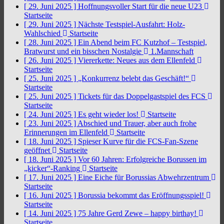
[ 29. Juni 2025 ]
Hoffnungsvoller Start für die neue U23
Startseite
[ 29. Juni 2025 ]
Nächste Testspiel-Ausfahrt: Holz-
Wahlschied
Startseite
[ 28. Juni 2025 ]
Ein Abend beim FC Kutzhof – Testspiel,
Bratwurst und ein bisschen Nostalgie
1.Mannschaft
[ 26. Juni 2025 ]
Viererkette: Neues aus dem Ellenfeld
Startseite
[ 25. Juni 2025 ]
„Konkurrenz belebt das Geschäft!“
Startseite
[ 25. Juni 2025 ]
Tickets für das Doppelgastspiel des FCS
Startseite
[ 24. Juni 2025 ]
Es geht wieder los!
Startseite
[ 23. Juni 2025 ]
Abschied und Trauer, aber auch frohe
Erinnerungen im Ellenfeld
Startseite
[ 18. Juni 2025 ]
Spieser Kurve für die FCS-Fan-Szene
geöffnet
Startseite
[ 18. Juni 2025 ]
Vor 60 Jahren: Erfolgreiche Borussen im
„kicker“-Ranking
Startseite
[ 17. Juni 2025 ]
Eine Eiche für Borussias Abwehrzentrum
Startseite
[ 16. Juni 2025 ]
Borussia bekommt das Eröffnungsspiel!
Startseite
[ 14. Juni 2025 ]
75 Jahre Gerd Zewe – happy birthay!
Startseite