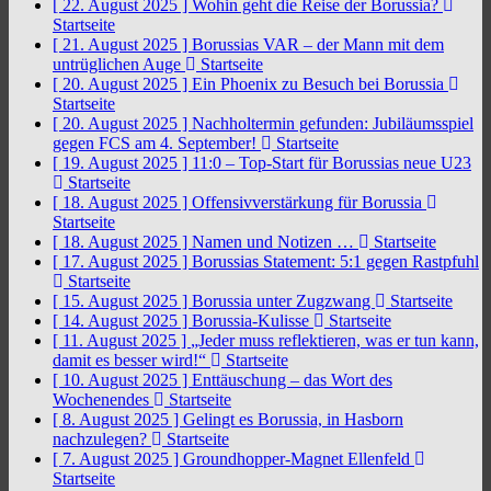
[ 22. August 2025 ]
Wohin geht die Reise der Borussia?
Startseite
[ 21. August 2025 ]
Borussias VAR – der Mann mit dem
untrüglichen Auge
Startseite
[ 20. August 2025 ]
Ein Phoenix zu Besuch bei Borussia
Startseite
[ 20. August 2025 ]
Nachholtermin gefunden: Jubiläumsspiel
gegen FCS am 4. September!
Startseite
[ 19. August 2025 ]
11:0 – Top-Start für Borussias neue U23
Startseite
[ 18. August 2025 ]
Offensivverstärkung für Borussia
Startseite
[ 18. August 2025 ]
Namen und Notizen …
Startseite
[ 17. August 2025 ]
Borussias Statement: 5:1 gegen Rastpfuhl
Startseite
[ 15. August 2025 ]
Borussia unter Zugzwang
Startseite
[ 14. August 2025 ]
Borussia-Kulisse
Startseite
[ 11. August 2025 ]
„Jeder muss reflektieren, was er tun kann,
damit es besser wird!“
Startseite
[ 10. August 2025 ]
Enttäuschung – das Wort des
Wochenendes
Startseite
[ 8. August 2025 ]
Gelingt es Borussia, in Hasborn
nachzulegen?
Startseite
[ 7. August 2025 ]
Groundhopper-Magnet Ellenfeld
Startseite