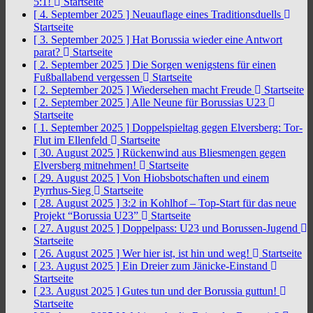
5:1!
Startseite
[ 4. September 2025 ]
Neuauflage eines Traditionsduells
Startseite
[ 3. September 2025 ]
Hat Borussia wieder eine Antwort
parat?
Startseite
[ 2. September 2025 ]
Die Sorgen wenigstens für einen
Fußballabend vergessen
Startseite
[ 2. September 2025 ]
Wiedersehen macht Freude
Startseite
[ 2. September 2025 ]
Alle Neune für Borussias U23
Startseite
[ 1. September 2025 ]
Doppelspieltag gegen Elversberg: Tor-
Flut im Ellenfeld
Startseite
[ 30. August 2025 ]
Rückenwind aus Bliesmengen gegen
Elversberg mitnehmen!
Startseite
[ 29. August 2025 ]
Von Hiobsbotschaften und einem
Pyrrhus-Sieg
Startseite
[ 28. August 2025 ]
3:2 in Kohlhof – Top-Start für das neue
Projekt “Borussia U23”
Startseite
[ 27. August 2025 ]
Doppelpass: U23 und Borussen-Jugend
Startseite
[ 26. August 2025 ]
Wer hier ist, ist hin und weg!
Startseite
[ 23. August 2025 ]
Ein Dreier zum Jänicke-Einstand
Startseite
[ 23. August 2025 ]
Gutes tun und der Borussia guttun!
Startseite