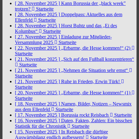
[ 28. November 2025 ]
Kann Borussia der „black week”
trotzen?
Startseite
[ 28. November 2025 ]
Doppelpass: Aktuelles aus dem
Ellenfeld
Startseite
[ 28. November 2025 ]
Horst Buhtz und das „Ei des
Kolumbus“
Startseite
[ 27. November 2025 ]
Einladung zur Mitglieder-
Versammlung 2025
Startseite
[ 22. November 2025 ]
„Erbarme, die Hesse kommen!“ (2)
Startseite
[ 21. November 2025 ]
„Sich auf den Fußball konzentrieren“
Startseite
[ 21. November 2025 ]
„Nehmen die Situation sehr ernst“
Startseite
[ 21. November 2025 ]
Ruhe in Frieden, Erwin Türk!
Startseite
[ 20. November 2025 ]
„Erbarme, die Hesse kommen!“ (1)
Startseite
[ 18. November 2025 ]
Namen, Bilder, Notizen – Newsmix
aus dem Ellenfeld
Startseite
[ 17. November 2025 ]
Borussia rockt Reisbach
Startseite
[ 16. November 2025 ]
Daten, Fakten, Zahlen: Ein bisschen
Statistik für die Chronistik
Startseite
[ 15. November 2025 ]
In Reisbach die dürftige
Auswärtsbilanz endlich aufbessern!
Startseite