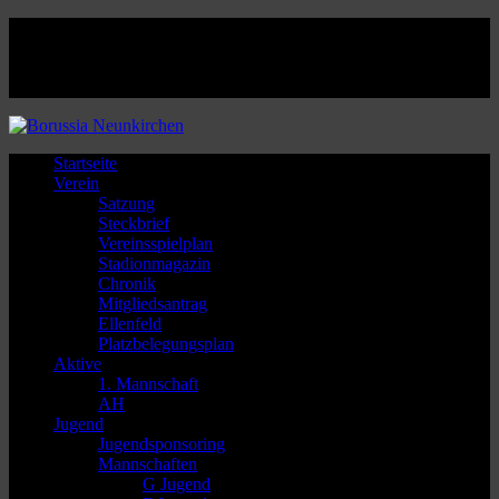
Facebook
Twitter
Instagram
Youtube
Startseite
Verein
Satzung
Steckbrief
Vereinsspielplan
Stadionmagazin
Chronik
Mitgliedsantrag
Ellenfeld
Platzbelegungsplan
Aktive
1. Mannschaft
AH
Jugend
Jugendsponsoring
Mannschaften
G Jugend