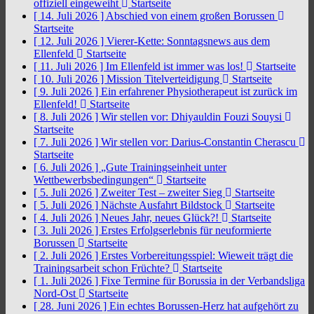
offiziell eingeweiht
Startseite
[ 14. Juli 2026 ]
Abschied von einem großen Borussen
Startseite
[ 12. Juli 2026 ]
Vierer-Kette: Sonntagsnews aus dem
Ellenfeld
Startseite
[ 11. Juli 2026 ]
Im Ellenfeld ist immer was los!
Startseite
[ 10. Juli 2026 ]
Mission Titelverteidigung
Startseite
[ 9. Juli 2026 ]
Ein erfahrener Physiotherapeut ist zurück im
Ellenfeld!
Startseite
[ 8. Juli 2026 ]
Wir stellen vor: Dhiyauldin Fouzi Souysi
Startseite
[ 7. Juli 2026 ]
Wir stellen vor: Darius-Constantin Cherascu
Startseite
[ 6. Juli 2026 ]
„Gute Trainingseinheit unter
Wettbewerbsbedingungen“
Startseite
[ 5. Juli 2026 ]
Zweiter Test – zweiter Sieg
Startseite
[ 5. Juli 2026 ]
Nächste Ausfahrt Bildstock
Startseite
[ 4. Juli 2026 ]
Neues Jahr, neues Glück?!
Startseite
[ 3. Juli 2026 ]
Erstes Erfolgserlebnis für neuformierte
Borussen
Startseite
[ 2. Juli 2026 ]
Erstes Vorbereitungsspiel: Wieweit trägt die
Trainingsarbeit schon Früchte?
Startseite
[ 1. Juli 2026 ]
Fixe Termine für Borussia in der Verbandsliga
Nord-Ost
Startseite
[ 28. Juni 2026 ]
Ein echtes Borussen-Herz hat aufgehört zu