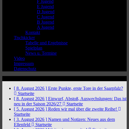
F Jugend
E Jugend
D Jugend
C Jugend
B Jugend
A Jugend
Kontakt
Tischkicker
Tabelle und Ergebnisse
Spielplan
News u. Termine
Video
Impressum
Datenschutz
News Ticker
[ 8. August 2026 ]
Erste Punkte, erste Tore in der Saarpfalz?
Startseite
[ 8. August 2026 ]
Einwurf, Abstoß, Auswechslungen: Das ist
neu in der Saison 2026/27
Startseite
[ 5. August 2026 ]
Reden wir mal über die zweite Reihe!
Startseite
[ 3. August 2026 ]
Namen und Notizen: Neues aus dem
Ellenfeld
Startseite