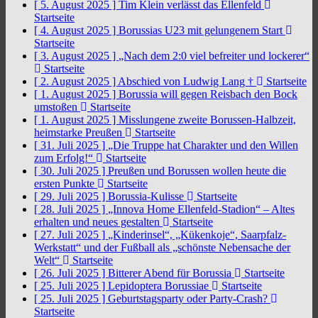
[ 5. August 2025 ]
Tim Klein verlässt das Ellenfeld
Startseite
[ 4. August 2025 ]
Borussias U23 mit gelungenem Start
Startseite
[ 3. August 2025 ]
„Nach dem 2:0 viel befreiter und lockerer“
Startseite
[ 2. August 2025 ]
Abschied von Ludwig Lang †
Startseite
[ 1. August 2025 ]
Borussia will gegen Reisbach den Bock
umstoßen
Startseite
[ 1. August 2025 ]
Misslungene zweite Borussen-Halbzeit,
heimstarke Preußen
Startseite
[ 31. Juli 2025 ]
„Die Truppe hat Charakter und den Willen
zum Erfolg!“
Startseite
[ 30. Juli 2025 ]
Preußen und Borussen wollen heute die
ersten Punkte
Startseite
[ 29. Juli 2025 ]
Borussia-Kulisse
Startseite
[ 28. Juli 2025 ]
„Innova Home Ellenfeld-Stadion“ – Altes
erhalten und neues gestalten
Startseite
[ 27. Juli 2025 ]
„Kinderinsel“, „Kükenkoje“, Saarpfalz-
Werkstatt“ und der Fußball als „schönste Nebensache der
Welt“
Startseite
[ 26. Juli 2025 ]
Bitterer Abend für Borussia
Startseite
[ 25. Juli 2025 ]
Lepidoptera Borussiae
Startseite
[ 25. Juli 2025 ]
Geburtstagsparty oder Party-Crash?
Startseite