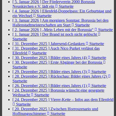
[ 5. Januar 2026 ]
Der Förderverein 2000 Borussia
Neunkirchen e.V. lädt ein
Startseite
[ 4. Januar 2026 ]
Ellenfeld-Doppelpass: Ein Geburtstag und
ein Wechsel
Startseite
[ 3. Januar 2026 ]
Am morgigen Sonntag: Borussia bei den
Hallenstadtmeisterschaften am Start
Startseite
[ 2. Januar 2026 ]
„Mein Leben mit der Borussia“
Startseite
[ 1. Januar 2026 ]
Der Brand ist noch nicht gelöscht
Startseite
[ 31. Dezember 2025 ]
Jahresend-Gedanken
Startseite
[ 31. Dezember 2025 ]
Auch Nico Purket verlässt das
Ellenfeld
Startseite
[ 30. Dezember 2025 ]
Bilder eines Jahres (4)
Startseite
[ 30. Dezember 2025 ]
Erste Abgänge bei der Borussia
Startseite
[ 29. Dezember 2025 ]
Bilder eines Jahres (3)
Startseite
[ 28. Dezember 2025 ]
Rückschau: Bilder eines Jahres (2)
Startseite
[ 26. Dezember 2025 ]
Bilder eines Jahres (1)
Startseite
[ 24. Dezember 2025 ]
Borussia wünscht eine gesegnete
Weihnacht
Startseite
[ 24. Dezember 2025 ]
Vierer-Kette – Infos aus dem Ellenfeld
Startseite
[ 20. Dezember 2025 ]
Zwischen Horroszenario und
Hoffnungsschimmer
Startseite