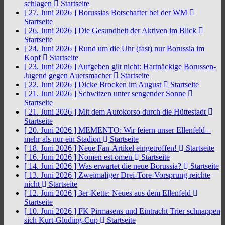
schlagen
Startseite
[ 27. Juni 2026 ]
Borussias Botschafter bei der WM
Startseite
[ 26. Juni 2026 ]
Die Gesundheit der Aktiven im Blick
Startseite
[ 24. Juni 2026 ]
Rund um die Uhr (fast) nur Borussia im
Kopf
Startseite
[ 23. Juni 2026 ]
Aufgeben gilt nicht: Hartnäckige Borussen-
Jugend gegen Auersmacher
Startseite
[ 22. Juni 2026 ]
Dicke Brocken im August
Startseite
[ 21. Juni 2026 ]
Schwitzen unter sengender Sonne
Startseite
[ 21. Juni 2026 ]
Mit dem Autokorso durch die Hüttestadt
Startseite
[ 20. Juni 2026 ]
MEMENTO: Wir feiern unser Ellenfeld –
mehr als nur ein Stadion
Startseite
[ 18. Juni 2026 ]
Neue Fan-Artikel eingetroffen!
Startseite
[ 16. Juni 2026 ]
Nomen est omen
Startseite
[ 14. Juni 2026 ]
Was erwartet die neue Borussia?
Startseite
[ 13. Juni 2026 ]
Zweimaliger Drei-Tore-Vorsprung reichte
nicht
Startseite
[ 12. Juni 2026 ]
3er-Kette: Neues aus dem Ellenfeld
Startseite
[ 10. Juni 2026 ]
FK Pirmasens und Eintracht Trier schnappen
sich Kurt-Gluding-Cup
Startseite