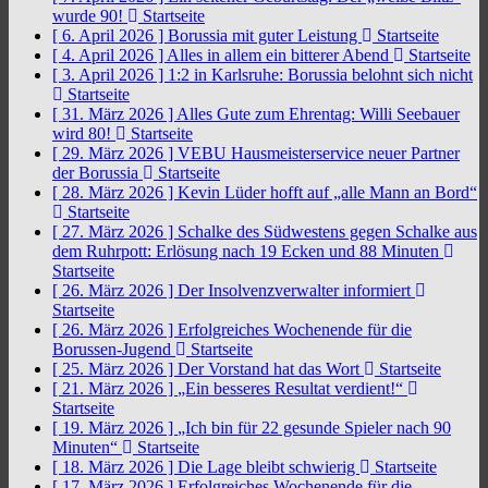
wurde 90!
Startseite
[ 6. April 2026 ]
Borussia mit guter Leistung
Startseite
[ 4. April 2026 ]
Alles in allem ein bitterer Abend
Startseite
[ 3. April 2026 ]
1:2 in Karlsruhe: Borussia belohnt sich nicht
Startseite
[ 31. März 2026 ]
Alles Gute zum Ehrentag: Willi Seebauer
wird 80!
Startseite
[ 29. März 2026 ]
VEBU Hausmeisterservice neuer Partner
der Borussia
Startseite
[ 28. März 2026 ]
Kevin Lüder hofft auf „alle Mann an Bord“
Startseite
[ 27. März 2026 ]
Schalke des Südwestens gegen Schalke aus
dem Ruhrpott: Erlösung nach 19 Ecken und 88 Minuten
Startseite
[ 26. März 2026 ]
Der Insolvenzverwalter informiert
Startseite
[ 26. März 2026 ]
Erfolgreiches Wochenende für die
Borussen-Jugend
Startseite
[ 25. März 2026 ]
Der Vorstand hat das Wort
Startseite
[ 21. März 2026 ]
„Ein besseres Resultat verdient!“
Startseite
[ 19. März 2026 ]
„Ich bin für 22 gesunde Spieler nach 90
Minuten“
Startseite
[ 18. März 2026 ]
Die Lage bleibt schwierig
Startseite
[ 17. März 2026 ]
Erfolgreiches Wochenende für die