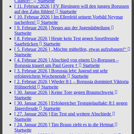
Chance!“
Startseite
[ 11. Februar 2026 ]
FV Biesingen will den jungen Borussen
auf den Zahn fühlen!
Startseite
[ 10. Februar 2026 ]
Im Ellenfeld seinem Vorbild Neymar
nacheifern!
Startseite
[ 9. Februar 2026 ]
Neues aus der Jugendabteilung
Startseite
[ 8. Februar 2026 ]
Heute kein Test gegen Sportfreunde
Saarbrücken
Startseite
[ 5. Februar 2026 ]
„Möchte mithelfen, etwas aufzubauen!“
Startseite
[ 4. Februar 2026 ]
Abschied von einem Ur-Borussen –
Borussia trauert um Paul Georg †
Startseite
[ 3. Februar 2026 ]
Borussia lebt: Jugend mit sehr
erfolgreichem Wochenende
Startseite
[ 2. Februar 2026 ]
Wieder 8:1 – Borussia dominiert Viktoria
Hühnerfeld
Startseite
[ 30. Januar 2026 ]
Keine Tore gegen Braunschweig
Startseite
[ 30. Januar 2026 ]
Erfolgreicher Testspielauftakt: 8:1 gegen
Jägersfreude
Startseite
[ 27. Januar 2026 ]
Ein Test und weitere Abschiede
Startseite
[ 24. Januar 2026 ]
Tim Braun zieht es in die Heimat
Startseite