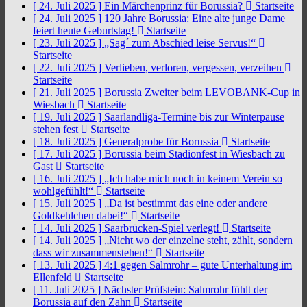
[ 24. Juli 2025 ]
Ein Märchenprinz für Borussia?
Startseite
[ 24. Juli 2025 ]
120 Jahre Borussia: Eine alte junge Dame
feiert heute Geburtstag!
Startseite
[ 23. Juli 2025 ]
„Sag´ zum Abschied leise Servus!“
Startseite
[ 22. Juli 2025 ]
Verlieben, verloren, vergessen, verzeihen
Startseite
[ 21. Juli 2025 ]
Borussia Zweiter beim LEVOBANK-Cup in
Wiesbach
Startseite
[ 19. Juli 2025 ]
Saarlandliga-Termine bis zur Winterpause
stehen fest
Startseite
[ 18. Juli 2025 ]
Generalprobe für Borussia
Startseite
[ 17. Juli 2025 ]
Borussia beim Stadionfest in Wiesbach zu
Gast
Startseite
[ 16. Juli 2025 ]
„Ich habe mich noch in keinem Verein so
wohlgefühlt!“
Startseite
[ 15. Juli 2025 ]
„Da ist bestimmt das eine oder andere
Goldkehlchen dabei!“
Startseite
[ 14. Juli 2025 ]
Saarbrücken-Spiel verlegt!
Startseite
[ 14. Juli 2025 ]
„Nicht wo der einzelne steht, zählt, sondern
dass wir zusammenstehen!“
Startseite
[ 13. Juli 2025 ]
4:1 gegen Salmrohr – gute Unterhaltung im
Ellenfeld
Startseite
[ 11. Juli 2025 ]
Nächster Prüfstein: Salmrohr fühlt der
Borussia auf den Zahn
Startseite