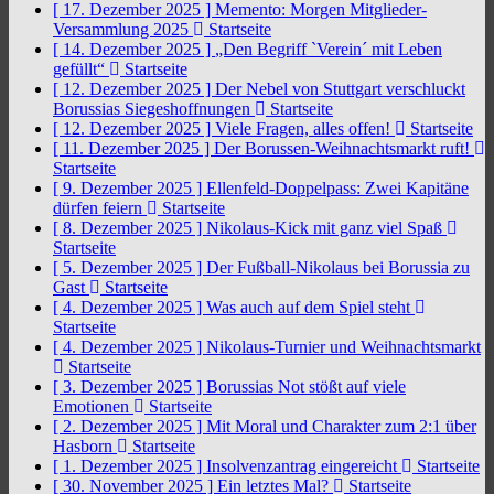
[ 17. Dezember 2025 ]
Memento: Morgen Mitglieder-
Versammlung 2025
Startseite
[ 14. Dezember 2025 ]
„Den Begriff `Verein´ mit Leben
gefüllt“
Startseite
[ 12. Dezember 2025 ]
Der Nebel von Stuttgart verschluckt
Borussias Siegeshoffnungen
Startseite
[ 12. Dezember 2025 ]
Viele Fragen, alles offen!
Startseite
[ 11. Dezember 2025 ]
Der Borussen-Weihnachtsmarkt ruft!
Startseite
[ 9. Dezember 2025 ]
Ellenfeld-Doppelpass: Zwei Kapitäne
dürfen feiern
Startseite
[ 8. Dezember 2025 ]
Nikolaus-Kick mit ganz viel Spaß
Startseite
[ 5. Dezember 2025 ]
Der Fußball-Nikolaus bei Borussia zu
Gast
Startseite
[ 4. Dezember 2025 ]
Was auch auf dem Spiel steht
Startseite
[ 4. Dezember 2025 ]
Nikolaus-Turnier und Weihnachtsmarkt
Startseite
[ 3. Dezember 2025 ]
Borussias Not stößt auf viele
Emotionen
Startseite
[ 2. Dezember 2025 ]
Mit Moral und Charakter zum 2:1 über
Hasborn
Startseite
[ 1. Dezember 2025 ]
Insolvenzantrag eingereicht
Startseite
[ 30. November 2025 ]
Ein letztes Mal?
Startseite