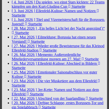
[ 4. Juni 2026 ]
Da spielen, wo einst Stars kickten: 22 Teams
kämpfen um den Kurt-Gluding-Cup
Startseite
[ 3. Juni 2026 ]
Ellenfeld-Kulisse: Namen und Notizen
Startseite
[ 1. Juni 2026 ]
Titel und Vizemeisterschaft für die Borussen-
Jugend!
Startseite
[ 28. Mai 2026 ]
„Ein helles Licht bei der Nacht angezünd´t“
Startseite
[ 27. Mai 2026 ]
Eilmeldung: Borussia hat einen neuen
Vorstand!
Startseite
[ 27. Mai 2026 ]
Wieder große Begeisterung für das Kleinod
Ellenfeld-Stadion
Startseite
[ 26. Mai 2026 ]
Memento: Außerordentliche
Mitgliederversammlung morgen am 27. Mai!
Startseite
[ 26. Mai 2026 ]
Ellenfeld-Kulisse: Abschied in Bildern
Startseite
[ 25. Mai 2026 ]
Emotionaler Saisonabschluss vor guter
Kulisse
Startseite
[ 23. Mai 2026 ]
Die vier Musketiere aus dem Ellenfeld
Startseite
[ 23. Mai 2026 ]
3er-Kette: Namen und Notizen aus dem
Ellenfeld
Startseite
[ 22. Mai 2026 ]
Abschied von der Saarlandliga
Startseite
[ 20. Mai 2026 ]
Deftige Schlappe, erstes Borussen-Tor und
ein Spielabbruch
Startseite