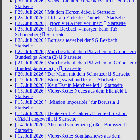
[ 30. Juli 2026 ]
Sechs Tore und Nervenkitzel im Ellenfeld
Startseite
[ 29. Juli 2026 ]
Mit dem Herzen dabei
Startseite
[ 28. Juli 2026 ]
Licht am Ende des Tunnels
Startseite
[ 27. Juli 2026 ]
„Noch viel Arbeit vor uns!“
Startseite
[ 25. Juli 2026 ]
1:0 in Bexbach – morgen beim TuS
Schönenberg
Startseite
[ 23. Juli 2026 ]
Borussia testet bei der SG Bexbach
Startseite
[ 22. Juli 2026 ]
Vom beschaulichen Plätzchen im Grünen zur
Bundesliga-Arena (2)
Startseite
[ 21. Juli 2026 ]
Vom beschaulichen Plätzchen im Grünen zur
Bundesliga-Arena (1)
Startseite
[ 20. Juli 2026 ]
Der Mann mit dem Schnauzer
Startseite
[ 19. Juli 2026 ]
Blood, sweat and tears
Startseite
[ 17. Juli 2026 ]
Kein Test in Merchweiler!
Startseite
[ 15. Juli 2026 ]
Vierer-Kette: Neues aus dem Ellenfeld
Startseite
[ 15. Juli 2026 ]
„Mission impossible“ für Borussia
Startseite
[ 14. Juli 2026 ]
Heute vor 114 Jahren: Ellenfeld-Stadion
offiziell eingeweiht
Startseite
[ 14. Juli 2026 ]
Abschied von einem großen Borussen
Startseite
[ 12. Juli 2026 ]
Vierer-Kette: Sonntagsnews aus dem