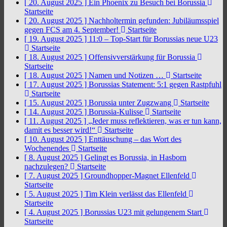
[ 20. August 2025 ]
Ein Phoenix zu Besuch bei Borussia
Startseite
[ 20. August 2025 ]
Nachholtermin gefunden: Jubiläumsspiel
gegen FCS am 4. September!
Startseite
[ 19. August 2025 ]
11:0 – Top-Start für Borussias neue U23
Startseite
[ 18. August 2025 ]
Offensivverstärkung für Borussia
Startseite
[ 18. August 2025 ]
Namen und Notizen …
Startseite
[ 17. August 2025 ]
Borussias Statement: 5:1 gegen Rastpfuhl
Startseite
[ 15. August 2025 ]
Borussia unter Zugzwang
Startseite
[ 14. August 2025 ]
Borussia-Kulisse
Startseite
[ 11. August 2025 ]
„Jeder muss reflektieren, was er tun kann,
damit es besser wird!“
Startseite
[ 10. August 2025 ]
Enttäuschung – das Wort des
Wochenendes
Startseite
[ 8. August 2025 ]
Gelingt es Borussia, in Hasborn
nachzulegen?
Startseite
[ 7. August 2025 ]
Groundhopper-Magnet Ellenfeld
Startseite
[ 5. August 2025 ]
Tim Klein verlässt das Ellenfeld
Startseite
[ 4. August 2025 ]
Borussias U23 mit gelungenem Start
Startseite