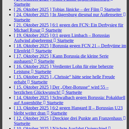
Startseite
[ 26. Oktober 2025 ]
Tobias Jänicke – der Film
Startseite
[ 24. Oktober 2025 ]
In Jägersburg diesmal nur Außenseiter
Startseite
[ 21. Oktober 2025 ]
6:1 gegen den FCN: Ein Derbysieg für
Michael Rosar
Startseite
[ 19. Oktober 2025 ]
0:1 gegen Limbach – Borussias
Aufwind abgebremst
Startseite
[ 18. Oktober 2025 ]
Borussia gegen FCN 21 – Derbytime im
Ellenfeld
Startseite
[ 17. Oktober 2025 ]
Kann Borussia die kleine Serie
ausbauen?
Startseite
[ 16. Oktober 2025 ]
Verdienter Lohn für eine beherzte
Leistung
Startseite
[ 15. Oktober 2025 ]
„Chrissie“ hätte seine helle Freude
gehabt
Startseite
[ 15. Oktober 2025 ]
Der „Ober-Borusse“ wird 55 –
herzlichen Glückwunsch!
Startseite
[ 14. Oktober 2025 ]
Schwalbach gegen Borussia: Pokalduell
auf Augenhöhe
Startseite
[ 13. Oktober 2025 ]
6:2 gegen Hangard II – Borussias U23
bleibt weiter dran
Startseite
[ 12. Oktober 2025 ]
Dreckige drei Punkte am Franzenhaus
Startseite
[ 10. Oktober 2025 ]
Nächste Ausfahrt Quierschied