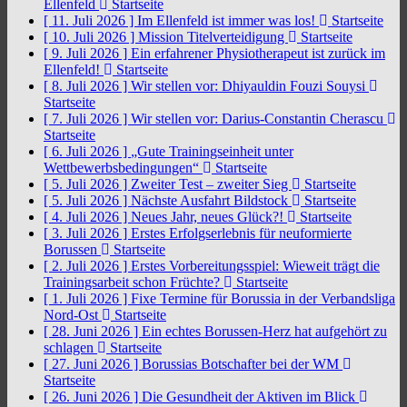
Ellenfeld
Startseite
[ 11. Juli 2026 ]
Im Ellenfeld ist immer was los!
Startseite
[ 10. Juli 2026 ]
Mission Titelverteidigung
Startseite
[ 9. Juli 2026 ]
Ein erfahrener Physiotherapeut ist zurück im
Ellenfeld!
Startseite
[ 8. Juli 2026 ]
Wir stellen vor: Dhiyauldin Fouzi Souysi
Startseite
[ 7. Juli 2026 ]
Wir stellen vor: Darius-Constantin Cherascu
Startseite
[ 6. Juli 2026 ]
„Gute Trainingseinheit unter
Wettbewerbsbedingungen“
Startseite
[ 5. Juli 2026 ]
Zweiter Test – zweiter Sieg
Startseite
[ 5. Juli 2026 ]
Nächste Ausfahrt Bildstock
Startseite
[ 4. Juli 2026 ]
Neues Jahr, neues Glück?!
Startseite
[ 3. Juli 2026 ]
Erstes Erfolgserlebnis für neuformierte
Borussen
Startseite
[ 2. Juli 2026 ]
Erstes Vorbereitungsspiel: Wieweit trägt die
Trainingsarbeit schon Früchte?
Startseite
[ 1. Juli 2026 ]
Fixe Termine für Borussia in der Verbandsliga
Nord-Ost
Startseite
[ 28. Juni 2026 ]
Ein echtes Borussen-Herz hat aufgehört zu
schlagen
Startseite
[ 27. Juni 2026 ]
Borussias Botschafter bei der WM
Startseite
[ 26. Juni 2026 ]
Die Gesundheit der Aktiven im Blick