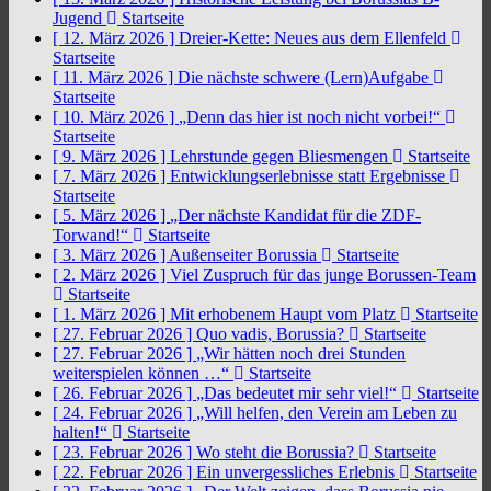
Jugend
Startseite
[ 12. März 2026 ]
Dreier-Kette: Neues aus dem Ellenfeld
Startseite
[ 11. März 2026 ]
Die nächste schwere (Lern)Aufgabe
Startseite
[ 10. März 2026 ]
„Denn das hier ist noch nicht vorbei!“
Startseite
[ 9. März 2026 ]
Lehrstunde gegen Bliesmengen
Startseite
[ 7. März 2026 ]
Entwicklungserlebnisse statt Ergebnisse
Startseite
[ 5. März 2026 ]
„Der nächste Kandidat für die ZDF-
Torwand!“
Startseite
[ 3. März 2026 ]
Außenseiter Borussia
Startseite
[ 2. März 2026 ]
Viel Zuspruch für das junge Borussen-Team
Startseite
[ 1. März 2026 ]
Mit erhobenem Haupt vom Platz
Startseite
[ 27. Februar 2026 ]
Quo vadis, Borussia?
Startseite
[ 27. Februar 2026 ]
„Wir hätten noch drei Stunden
weiterspielen können …“
Startseite
[ 26. Februar 2026 ]
„Das bedeutet mir sehr viel!“
Startseite
[ 24. Februar 2026 ]
„Will helfen, den Verein am Leben zu
halten!“
Startseite
[ 23. Februar 2026 ]
Wo steht die Borussia?
Startseite
[ 22. Februar 2026 ]
Ein unvergessliches Erlebnis
Startseite