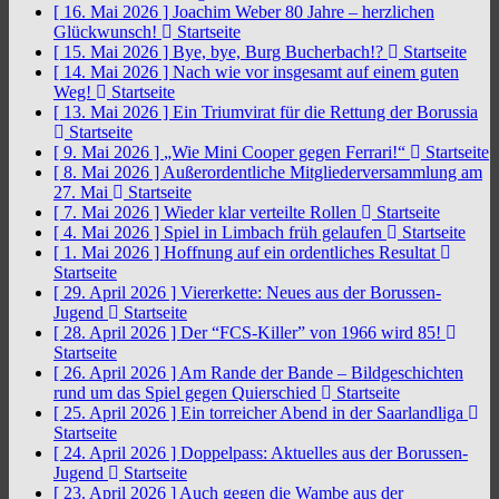
[ 16. Mai 2026 ]
Joachim Weber 80 Jahre – herzlichen
Glückwunsch!
Startseite
[ 15. Mai 2026 ]
Bye, bye, Burg Bucherbach!?
Startseite
[ 14. Mai 2026 ]
Nach wie vor insgesamt auf einem guten
Weg!
Startseite
[ 13. Mai 2026 ]
Ein Triumvirat für die Rettung der Borussia
Startseite
[ 9. Mai 2026 ]
„Wie Mini Cooper gegen Ferrari!“
Startseite
[ 8. Mai 2026 ]
Außerordentliche Mitgliederversammlung am
27. Mai
Startseite
[ 7. Mai 2026 ]
Wieder klar verteilte Rollen
Startseite
[ 4. Mai 2026 ]
Spiel in Limbach früh gelaufen
Startseite
[ 1. Mai 2026 ]
Hoffnung auf ein ordentliches Resultat
Startseite
[ 29. April 2026 ]
Viererkette: Neues aus der Borussen-
Jugend
Startseite
[ 28. April 2026 ]
Der “FCS-Killer” von 1966 wird 85!
Startseite
[ 26. April 2026 ]
Am Rande der Bande – Bildgeschichten
rund um das Spiel gegen Quierschied
Startseite
[ 25. April 2026 ]
Ein torreicher Abend in der Saarlandliga
Startseite
[ 24. April 2026 ]
Doppelpass: Aktuelles aus der Borussen-
Jugend
Startseite
[ 23. April 2026 ]
Auch gegen die Wambe aus der