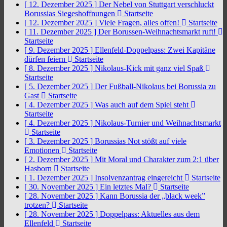
[ 12. Dezember 2025 ]
Der Nebel von Stuttgart verschluckt
Borussias Siegeshoffnungen
Startseite
[ 12. Dezember 2025 ]
Viele Fragen, alles offen!
Startseite
[ 11. Dezember 2025 ]
Der Borussen-Weihnachtsmarkt ruft!
Startseite
[ 9. Dezember 2025 ]
Ellenfeld-Doppelpass: Zwei Kapitäne
dürfen feiern
Startseite
[ 8. Dezember 2025 ]
Nikolaus-Kick mit ganz viel Spaß
Startseite
[ 5. Dezember 2025 ]
Der Fußball-Nikolaus bei Borussia zu
Gast
Startseite
[ 4. Dezember 2025 ]
Was auch auf dem Spiel steht
Startseite
[ 4. Dezember 2025 ]
Nikolaus-Turnier und Weihnachtsmarkt
Startseite
[ 3. Dezember 2025 ]
Borussias Not stößt auf viele
Emotionen
Startseite
[ 2. Dezember 2025 ]
Mit Moral und Charakter zum 2:1 über
Hasborn
Startseite
[ 1. Dezember 2025 ]
Insolvenzantrag eingereicht
Startseite
[ 30. November 2025 ]
Ein letztes Mal?
Startseite
[ 28. November 2025 ]
Kann Borussia der „black week”
trotzen?
Startseite
[ 28. November 2025 ]
Doppelpass: Aktuelles aus dem
Ellenfeld
Startseite