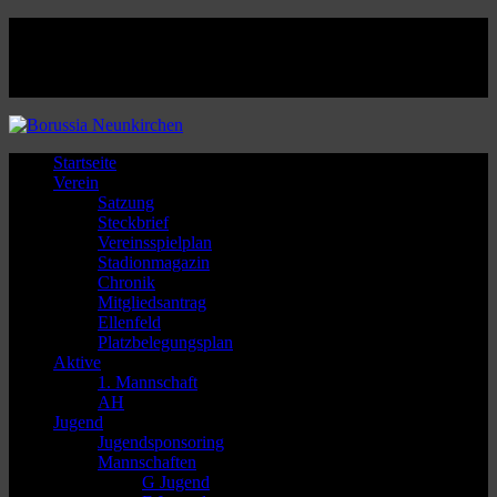
Facebook
Twitter
Instagram
Youtube
Startseite
Verein
Satzung
Steckbrief
Vereinsspielplan
Stadionmagazin
Chronik
Mitgliedsantrag
Ellenfeld
Platzbelegungsplan
Aktive
1. Mannschaft
AH
Jugend
Jugendsponsoring
Mannschaften
G Jugend