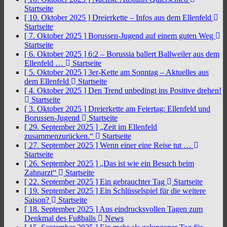
Startseite
[ 10. Oktober 2025 ]
Dreierkette – Infos aus dem Ellenfeld
Startseite
[ 7. Oktober 2025 ]
Borussen-Jugend auf einem guten Weg
Startseite
[ 6. Oktober 2025 ]
6:2 – Borussia ballert Ballweiler aus dem
Ellenfeld …
Startseite
[ 5. Oktober 2025 ]
3er-Kette am Sonntag – Aktuelles aus
dem Ellenfeld
Startseite
[ 4. Oktober 2025 ]
Den Trend unbedingt ins Positive drehen!
Startseite
[ 3. Oktober 2025 ]
Dreierkette am Feiertag: Ellenfeld und
Borussen-Jugend
Startseite
[ 29. September 2025 ]
„Zeit im Ellenfeld
zusammenzurücken.“
Startseite
[ 27. September 2025 ]
Wenn einer eine Reise tut …
Startseite
[ 26. September 2025 ]
„Das ist wie ein Besuch beim
Zahnarzt“
Startseite
[ 22. September 2025 ]
Ein gebrauchter Tag
Startseite
[ 19. September 2025 ]
Ein Schlüsselspiel für die weitere
Saison?
Startseite
[ 18. September 2025 ]
Aus eindrucksvollen Tagen zum
Denkmal des Fußballs
News