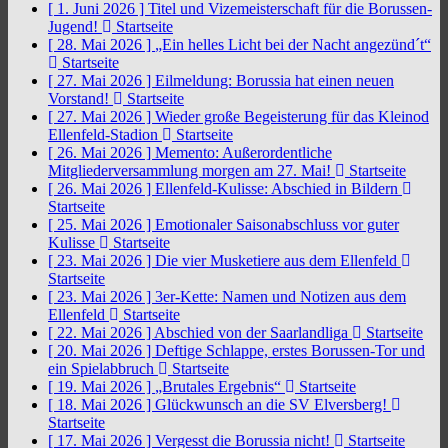
[ 1. Juni 2026 ]
Titel und Vizemeisterschaft für die Borussen-
Jugend!
Startseite
[ 28. Mai 2026 ]
„Ein helles Licht bei der Nacht angezünd´t“
Startseite
[ 27. Mai 2026 ]
Eilmeldung: Borussia hat einen neuen
Vorstand!
Startseite
[ 27. Mai 2026 ]
Wieder große Begeisterung für das Kleinod
Ellenfeld-Stadion
Startseite
[ 26. Mai 2026 ]
Memento: Außerordentliche
Mitgliederversammlung morgen am 27. Mai!
Startseite
[ 26. Mai 2026 ]
Ellenfeld-Kulisse: Abschied in Bildern
Startseite
[ 25. Mai 2026 ]
Emotionaler Saisonabschluss vor guter
Kulisse
Startseite
[ 23. Mai 2026 ]
Die vier Musketiere aus dem Ellenfeld
Startseite
[ 23. Mai 2026 ]
3er-Kette: Namen und Notizen aus dem
Ellenfeld
Startseite
[ 22. Mai 2026 ]
Abschied von der Saarlandliga
Startseite
[ 20. Mai 2026 ]
Deftige Schlappe, erstes Borussen-Tor und
ein Spielabbruch
Startseite
[ 19. Mai 2026 ]
„Brutales Ergebnis“
Startseite
[ 18. Mai 2026 ]
Glückwunsch an die SV Elversberg!
Startseite
[ 17. Mai 2026 ]
Vergesst die Borussia nicht!
Startseite