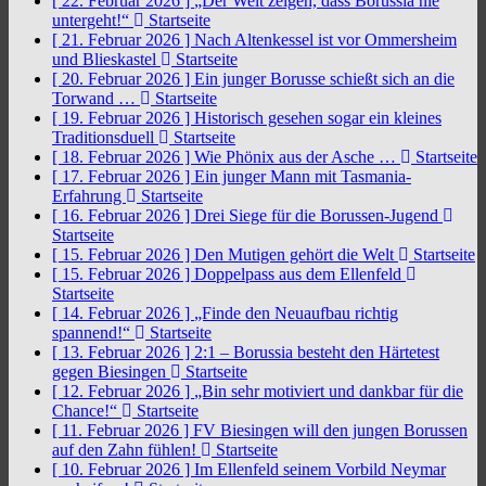
[ 22. Februar 2026 ]
„Der Welt zeigen, dass Borussia nie
untergeht!“
Startseite
[ 21. Februar 2026 ]
Nach Altenkessel ist vor Ommersheim
und Blieskastel
Startseite
[ 20. Februar 2026 ]
Ein junger Borusse schießt sich an die
Torwand …
Startseite
[ 19. Februar 2026 ]
Historisch gesehen sogar ein kleines
Traditionsduell
Startseite
[ 18. Februar 2026 ]
Wie Phönix aus der Asche …
Startseite
[ 17. Februar 2026 ]
Ein junger Mann mit Tasmania-
Erfahrung
Startseite
[ 16. Februar 2026 ]
Drei Siege für die Borussen-Jugend
Startseite
[ 15. Februar 2026 ]
Den Mutigen gehört die Welt
Startseite
[ 15. Februar 2026 ]
Doppelpass aus dem Ellenfeld
Startseite
[ 14. Februar 2026 ]
„Finde den Neuaufbau richtig
spannend!“
Startseite
[ 13. Februar 2026 ]
2:1 – Borussia besteht den Härtetest
gegen Biesingen
Startseite
[ 12. Februar 2026 ]
„Bin sehr motiviert und dankbar für die
Chance!“
Startseite
[ 11. Februar 2026 ]
FV Biesingen will den jungen Borussen
auf den Zahn fühlen!
Startseite
[ 10. Februar 2026 ]
Im Ellenfeld seinem Vorbild Neymar