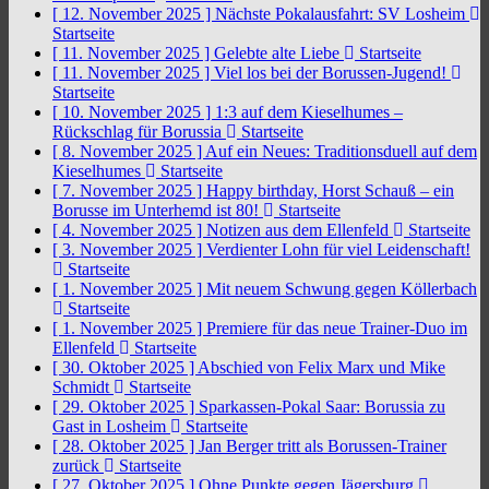
[ 12. November 2025 ]
Nächste Pokalausfahrt: SV Losheim
Startseite
[ 11. November 2025 ]
Gelebte alte Liebe
Startseite
[ 11. November 2025 ]
Viel los bei der Borussen-Jugend!
Startseite
[ 10. November 2025 ]
1:3 auf dem Kieselhumes –
Rückschlag für Borussia
Startseite
[ 8. November 2025 ]
Auf ein Neues: Traditionsduell auf dem
Kieselhumes
Startseite
[ 7. November 2025 ]
Happy birthday, Horst Schauß – ein
Borusse im Unterhemd ist 80!
Startseite
[ 4. November 2025 ]
Notizen aus dem Ellenfeld
Startseite
[ 3. November 2025 ]
Verdienter Lohn für viel Leidenschaft!
Startseite
[ 1. November 2025 ]
Mit neuem Schwung gegen Köllerbach
Startseite
[ 1. November 2025 ]
Premiere für das neue Trainer-Duo im
Ellenfeld
Startseite
[ 30. Oktober 2025 ]
Abschied von Felix Marx und Mike
Schmidt
Startseite
[ 29. Oktober 2025 ]
Sparkassen-Pokal Saar: Borussia zu
Gast in Losheim
Startseite
[ 28. Oktober 2025 ]
Jan Berger tritt als Borussen-Trainer
zurück
Startseite
[ 27. Oktober 2025 ]
Ohne Punkte gegen Jägersburg