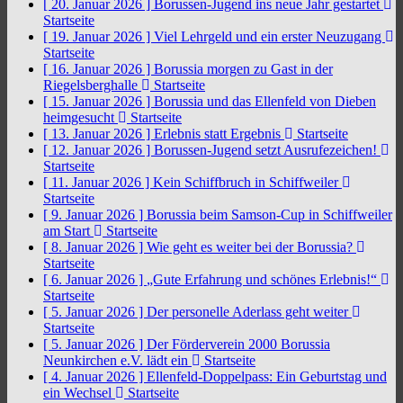
[ 20. Januar 2026 ]
Borussen-Jugend ins neue Jahr gestartet
Startseite
[ 19. Januar 2026 ]
Viel Lehrgeld und ein erster Neuzugang
Startseite
[ 16. Januar 2026 ]
Borussia morgen zu Gast in der
Riegelsberghalle
Startseite
[ 15. Januar 2026 ]
Borussia und das Ellenfeld von Dieben
heimgesucht
Startseite
[ 13. Januar 2026 ]
Erlebnis statt Ergebnis
Startseite
[ 12. Januar 2026 ]
Borussen-Jugend setzt Ausrufezeichen!
Startseite
[ 11. Januar 2026 ]
Kein Schiffbruch in Schiffweiler
Startseite
[ 9. Januar 2026 ]
Borussia beim Samson-Cup in Schiffweiler
am Start
Startseite
[ 8. Januar 2026 ]
Wie geht es weiter bei der Borussia?
Startseite
[ 6. Januar 2026 ]
„Gute Erfahrung und schönes Erlebnis!“
Startseite
[ 5. Januar 2026 ]
Der personelle Aderlass geht weiter
Startseite
[ 5. Januar 2026 ]
Der Förderverein 2000 Borussia
Neunkirchen e.V. lädt ein
Startseite
[ 4. Januar 2026 ]
Ellenfeld-Doppelpass: Ein Geburtstag und
ein Wechsel
Startseite