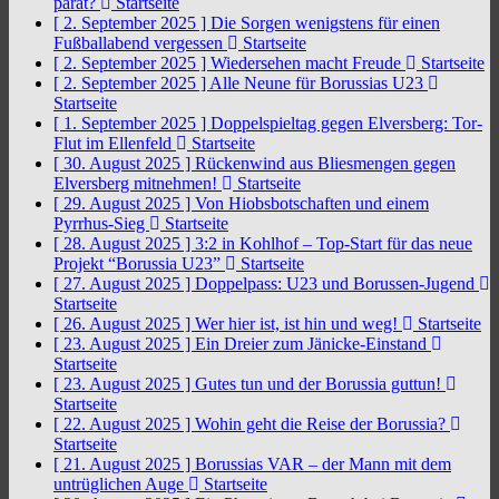
parat?
Startseite
[ 2. September 2025 ]
Die Sorgen wenigstens für einen
Fußballabend vergessen
Startseite
[ 2. September 2025 ]
Wiedersehen macht Freude
Startseite
[ 2. September 2025 ]
Alle Neune für Borussias U23
Startseite
[ 1. September 2025 ]
Doppelspieltag gegen Elversberg: Tor-
Flut im Ellenfeld
Startseite
[ 30. August 2025 ]
Rückenwind aus Bliesmengen gegen
Elversberg mitnehmen!
Startseite
[ 29. August 2025 ]
Von Hiobsbotschaften und einem
Pyrrhus-Sieg
Startseite
[ 28. August 2025 ]
3:2 in Kohlhof – Top-Start für das neue
Projekt “Borussia U23”
Startseite
[ 27. August 2025 ]
Doppelpass: U23 und Borussen-Jugend
Startseite
[ 26. August 2025 ]
Wer hier ist, ist hin und weg!
Startseite
[ 23. August 2025 ]
Ein Dreier zum Jänicke-Einstand
Startseite
[ 23. August 2025 ]
Gutes tun und der Borussia guttun!
Startseite
[ 22. August 2025 ]
Wohin geht die Reise der Borussia?
Startseite
[ 21. August 2025 ]
Borussias VAR – der Mann mit dem
untrüglichen Auge
Startseite