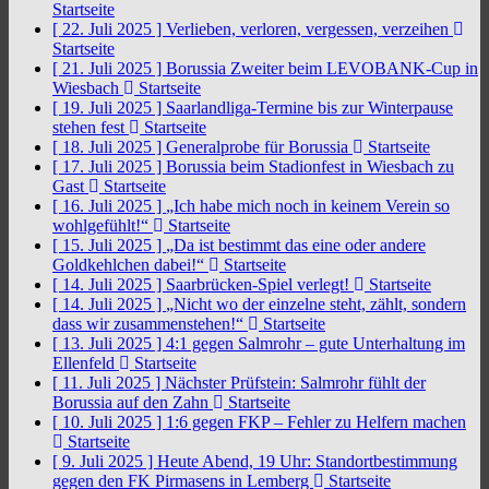
Startseite
[ 22. Juli 2025 ]
Verlieben, verloren, vergessen, verzeihen
Startseite
[ 21. Juli 2025 ]
Borussia Zweiter beim LEVOBANK-Cup in
Wiesbach
Startseite
[ 19. Juli 2025 ]
Saarlandliga-Termine bis zur Winterpause
stehen fest
Startseite
[ 18. Juli 2025 ]
Generalprobe für Borussia
Startseite
[ 17. Juli 2025 ]
Borussia beim Stadionfest in Wiesbach zu
Gast
Startseite
[ 16. Juli 2025 ]
„Ich habe mich noch in keinem Verein so
wohlgefühlt!“
Startseite
[ 15. Juli 2025 ]
„Da ist bestimmt das eine oder andere
Goldkehlchen dabei!“
Startseite
[ 14. Juli 2025 ]
Saarbrücken-Spiel verlegt!
Startseite
[ 14. Juli 2025 ]
„Nicht wo der einzelne steht, zählt, sondern
dass wir zusammenstehen!“
Startseite
[ 13. Juli 2025 ]
4:1 gegen Salmrohr – gute Unterhaltung im
Ellenfeld
Startseite
[ 11. Juli 2025 ]
Nächster Prüfstein: Salmrohr fühlt der
Borussia auf den Zahn
Startseite
[ 10. Juli 2025 ]
1:6 gegen FKP – Fehler zu Helfern machen
Startseite
[ 9. Juli 2025 ]
Heute Abend, 19 Uhr: Standortbestimmung
gegen den FK Pirmasens in Lemberg
Startseite