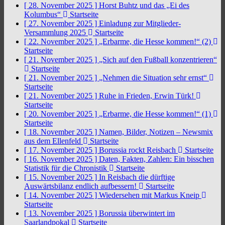
[ 28. November 2025 ]
Horst Buhtz und das „Ei des
Kolumbus“
Startseite
[ 27. November 2025 ]
Einladung zur Mitglieder-
Versammlung 2025
Startseite
[ 22. November 2025 ]
„Erbarme, die Hesse kommen!“ (2)
Startseite
[ 21. November 2025 ]
„Sich auf den Fußball konzentrieren“
Startseite
[ 21. November 2025 ]
„Nehmen die Situation sehr ernst“
Startseite
[ 21. November 2025 ]
Ruhe in Frieden, Erwin Türk!
Startseite
[ 20. November 2025 ]
„Erbarme, die Hesse kommen!“ (1)
Startseite
[ 18. November 2025 ]
Namen, Bilder, Notizen – Newsmix
aus dem Ellenfeld
Startseite
[ 17. November 2025 ]
Borussia rockt Reisbach
Startseite
[ 16. November 2025 ]
Daten, Fakten, Zahlen: Ein bisschen
Statistik für die Chronistik
Startseite
[ 15. November 2025 ]
In Reisbach die dürftige
Auswärtsbilanz endlich aufbessern!
Startseite
[ 14. November 2025 ]
Wiedersehen mit Markus Kneip
Startseite
[ 13. November 2025 ]
Borussia überwintert im
Saarlandpokal
Startseite