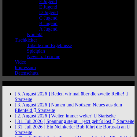
F Jugend
E Jugend
D Jugend
C Jugend
B Jugend
A Jugend
Kontakt
Tischkicker
Tabelle und Ergebnisse
Spielplan
News u. Termine
Video
Impressum
Datenschutz
News Ticker
[ 5. August 2026 ]
Reden wir mal über die zweite Reihe!
Startseite
[ 3. August 2026 ]
Namen und Notizen: Neues aus dem
Ellenfeld
Startseite
[ 2. August 2026 ]
Weiter, immer weiter!
Startseite
[ 31. Juli 2026 ]
Spannung steigt – jetzt geht´s los!
Startseite
[ 31. Juli 2026 ]
Ein Neinkerjer Bub führt die Borussia an
Startseite