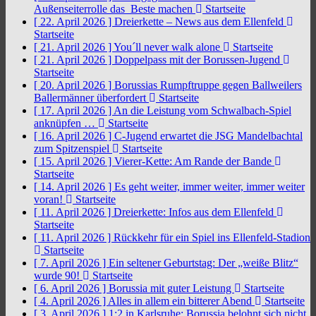
Außenseiterrolle das Beste machen
Startseite
[ 22. April 2026 ]
Dreierkette – News aus dem Ellenfeld
Startseite
[ 21. April 2026 ]
You´ll never walk alone
Startseite
[ 21. April 2026 ]
Doppelpass mit der Borussen-Jugend
Startseite
[ 20. April 2026 ]
Borussias Rumpftruppe gegen Ballweilers
Ballermänner überfordert
Startseite
[ 17. April 2026 ]
An die Leistung vom Schwalbach-Spiel
anknüpfen …
Startseite
[ 16. April 2026 ]
C-Jugend erwartet die JSG Mandelbachtal
zum Spitzenspiel
Startseite
[ 15. April 2026 ]
Vierer-Kette: Am Rande der Bande
Startseite
[ 14. April 2026 ]
Es geht weiter, immer weiter, immer weiter
voran!
Startseite
[ 11. April 2026 ]
Dreierkette: Infos aus dem Ellenfeld
Startseite
[ 11. April 2026 ]
Rückkehr für ein Spiel ins Ellenfeld-Stadion
Startseite
[ 7. April 2026 ]
Ein seltener Geburtstag: Der „weiße Blitz“
wurde 90!
Startseite
[ 6. April 2026 ]
Borussia mit guter Leistung
Startseite
[ 4. April 2026 ]
Alles in allem ein bitterer Abend
Startseite
[ 3. April 2026 ]
1:2 in Karlsruhe: Borussia belohnt sich nicht