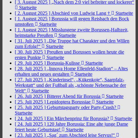
[ 3. August 2025 ]
„Nach dem 2:0 viel befreiter und lockerer“
Startseite
[ 2. August 2025 ]
Abschied von Ludwig Lang †
Startseite
[ 1. August 2025 ]
Borussia will gegen Reisbach den Bock
umstoßen
Startseite
[ 1. August 2025 ]
Misslungene zweite Borussen-Halbzeit,
heimstarke Preußen
Startseite
[ 31. Juli 2025 ]
„Die Truppe hat Charakter und den Willen
zum Erfolg!“
Startseite
[ 30. Juli 2025 ]
Preußen und Borussen wollen heute die
ersten Punkte
Startseite
[ 29. Juli 2025 ]
Borussia-Kulisse
Startseite
[ 28. Juli 2025 ]
„Innova Home Ellenfeld-Stadion“ – Altes
erhalten und neues gestalten
Startseite
[ 27. Juli 2025 ]
„Kinderinsel“, „Kükenkoje“, Saarpfalz-
Werkstatt“ und der Fußball als „schönste Nebensache der
Welt“
Startseite
[ 26. Juli 2025 ]
Bitterer Abend für Borussia
Startseite
[ 25. Juli 2025 ]
Lepidoptera Borussiae
Startseite
[ 25. Juli 2025 ]
Geburtstagsparty oder Party-Crash?
Startseite
[ 24. Juli 2025 ]
Ein Märchenprinz für Borussia?
Startseite
[ 24. Juli 2025 ]
120 Jahre Borussia: Eine alte junge Dame
feiert heute Geburtstag!
Startseite
[ 23. Juli 2025 ]
„Sag´ zum Abschied leise Servus!“