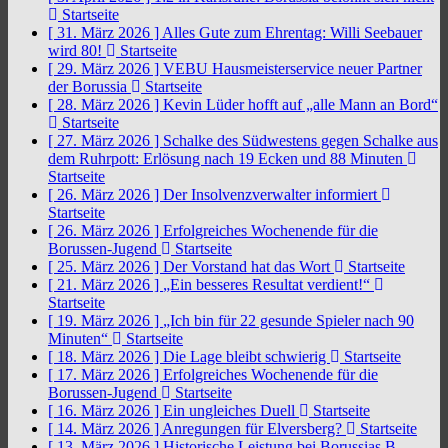
Startseite
[ 31. März 2026 ]
Alles Gute zum Ehrentag: Willi Seebauer
wird 80!
Startseite
[ 29. März 2026 ]
VEBU Hausmeisterservice neuer Partner
der Borussia
Startseite
[ 28. März 2026 ]
Kevin Lüder hofft auf „alle Mann an Bord“
Startseite
[ 27. März 2026 ]
Schalke des Südwestens gegen Schalke aus
dem Ruhrpott: Erlösung nach 19 Ecken und 88 Minuten
Startseite
[ 26. März 2026 ]
Der Insolvenzverwalter informiert
Startseite
[ 26. März 2026 ]
Erfolgreiches Wochenende für die
Borussen-Jugend
Startseite
[ 25. März 2026 ]
Der Vorstand hat das Wort
Startseite
[ 21. März 2026 ]
„Ein besseres Resultat verdient!“
Startseite
[ 19. März 2026 ]
„Ich bin für 22 gesunde Spieler nach 90
Minuten“
Startseite
[ 18. März 2026 ]
Die Lage bleibt schwierig
Startseite
[ 17. März 2026 ]
Erfolgreiches Wochenende für die
Borussen-Jugend
Startseite
[ 16. März 2026 ]
Ein ungleiches Duell
Startseite
[ 14. März 2026 ]
Anregungen für Elversberg?
Startseite
[ 13. März 2026 ]
Historische Leistung bei Borussias B-