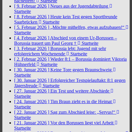
nacheifern!
Startseite
[ 9. Februar 2026 ]
Neues aus der Jugendabteilung
Startseite
[ 8. Februar 2026 ]
Heute kein Test gegen Sportfreunde
Saarbrücken
Startseite
[ 5. Februar 2026 ]
„Möchte mithelfen, etwas aufzubauen!“
Startseite
[ 4. Februar 2026 ]
Abschied von einem Ur-Borussen –
Borussia trauert um Paul Georg †
Startseite
[ 3. Februar 2026 ]
Borussia lebt: Jugend mit sehr
erfolgreichem Wochenende
Startseite
[ 2. Februar 2026 ]
Wieder 8:1 – Borussia dominiert Viktoria
Hühnerfeld
Startseite
[ 30. Januar 2026 ]
Keine Tore gegen Braunschweig
Startseite
[ 30. Januar 2026 ]
Erfolgreicher Testspielauftakt: 8:1 gegen
Jägersfreude
Startseite
[ 27. Januar 2026 ]
Ein Test und weitere Abschiede
Startseite
[ 24. Januar 2026 ]
Tim Braun zieht es in die Heimat
Startseite
[ 22. Januar 2026 ]
Sag zum Abschied leise: „Servus!“
Startseite
[ 21. Januar 2026 ]
Vor den Borussen liegt viel Arbeit
Startseite