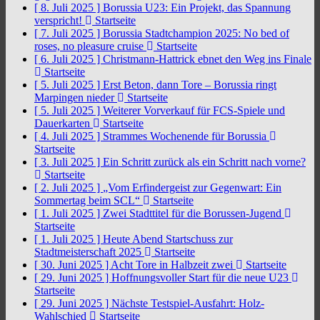
[ 8. Juli 2025 ]
Borussia U23: Ein Projekt, das Spannung
verspricht!
Startseite
[ 7. Juli 2025 ]
Borussia Stadtchampion 2025: No bed of
roses, no pleasure cruise
Startseite
[ 6. Juli 2025 ]
Christmann-Hattrick ebnet den Weg ins Finale
Startseite
[ 5. Juli 2025 ]
Erst Beton, dann Tore – Borussia ringt
Marpingen nieder
Startseite
[ 5. Juli 2025 ]
Weiterer Vorverkauf für FCS-Spiele und
Dauerkarten
Startseite
[ 4. Juli 2025 ]
Strammes Wochenende für Borussia
Startseite
[ 3. Juli 2025 ]
Ein Schritt zurück als ein Schritt nach vorne?
Startseite
[ 2. Juli 2025 ]
„Vom Erfindergeist zur Gegenwart: Ein
Sommertag beim SCL“
Startseite
[ 1. Juli 2025 ]
Zwei Stadttitel für die Borussen-Jugend
Startseite
[ 1. Juli 2025 ]
Heute Abend Startschuss zur
Stadtmeisterschaft 2025
Startseite
[ 30. Juni 2025 ]
Acht Tore in Halbzeit zwei
Startseite
[ 29. Juni 2025 ]
Hoffnungsvoller Start für die neue U23
Startseite
[ 29. Juni 2025 ]
Nächste Testspiel-Ausfahrt: Holz-
Wahlschied
Startseite