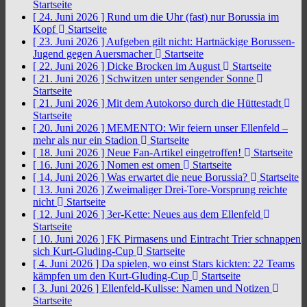
Startseite
[ 24. Juni 2026 ]
Rund um die Uhr (fast) nur Borussia im
Kopf
Startseite
[ 23. Juni 2026 ]
Aufgeben gilt nicht: Hartnäckige Borussen-
Jugend gegen Auersmacher
Startseite
[ 22. Juni 2026 ]
Dicke Brocken im August
Startseite
[ 21. Juni 2026 ]
Schwitzen unter sengender Sonne
Startseite
[ 21. Juni 2026 ]
Mit dem Autokorso durch die Hüttestadt
Startseite
[ 20. Juni 2026 ]
MEMENTO: Wir feiern unser Ellenfeld –
mehr als nur ein Stadion
Startseite
[ 18. Juni 2026 ]
Neue Fan-Artikel eingetroffen!
Startseite
[ 16. Juni 2026 ]
Nomen est omen
Startseite
[ 14. Juni 2026 ]
Was erwartet die neue Borussia?
Startseite
[ 13. Juni 2026 ]
Zweimaliger Drei-Tore-Vorsprung reichte
nicht
Startseite
[ 12. Juni 2026 ]
3er-Kette: Neues aus dem Ellenfeld
Startseite
[ 10. Juni 2026 ]
FK Pirmasens und Eintracht Trier schnappen
sich Kurt-Gluding-Cup
Startseite
[ 4. Juni 2026 ]
Da spielen, wo einst Stars kickten: 22 Teams
kämpfen um den Kurt-Gluding-Cup
Startseite
[ 3. Juni 2026 ]
Ellenfeld-Kulisse: Namen und Notizen
Startseite