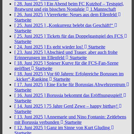
[ 28. Juni 2025 ]
Ein Abend beim FC Kutzhof – Testspiel,
Bratwurst und ein bisschen Nostalgie
1.Mannschaft
[ 26. Juni 2025 ]
Viererkette: Neues aus dem Ellenfeld
Startseite
[ 25. Juni 2025 ]
„Konkurrenz belebt das Geschäft!“
Startseite
[ 25. Juni 2025 ]
Tickets für das Doppelgastspiel des FCS
Startseite
[ 24. Juni 2025 ]
Es geht wieder los!
Startseite
[ 23. Juni 2025 ]
Abschied und Trauer, aber auch frohe
Erinnerungen im Ellenfeld
Startseite
[ 18. Juni 2025 ]
Spieser Kurve für die FCS-Fan-Szene
geöffnet
Startseite
[ 18. Juni 2025 ]
Vor 60 Jahren: Erfolgreiche Borussen im
„kicker“-Ranking
Startseite
[ 17. Juni 2025 ]
Eine Eiche für Borussias Abwehrzentrum
Startseite
[ 16. Juni 2025 ]
Borussia bekommt das Eröffnungsspiel!
Startseite
[ 14. Juni 2025 ]
75 Jahre Gerd Zewe – happy birthay!
Startseite
[ 13. Juni 2025 ]
Annemarie und Nino Fontanin: Zeitlebens
mit Borussia verbunden
Startseite
[ 12. Juni 2025 ]
Ganz im Sinne von Kurt Gluding
Startseite