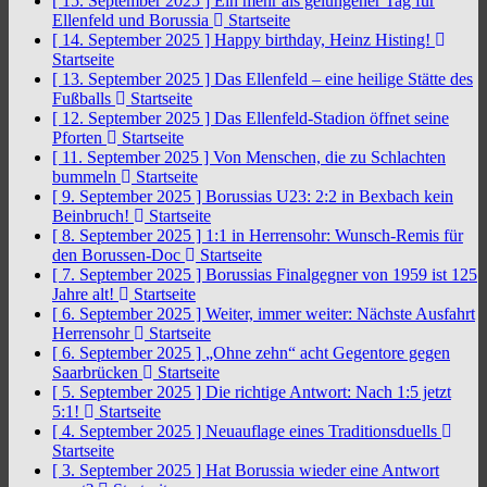
[ 15. September 2025 ]
Ein mehr als gelungener Tag für
Ellenfeld und Borussia
Startseite
[ 14. September 2025 ]
Happy birthday, Heinz Histing!
Startseite
[ 13. September 2025 ]
Das Ellenfeld – eine heilige Stätte des
Fußballs
Startseite
[ 12. September 2025 ]
Das Ellenfeld-Stadion öffnet seine
Pforten
Startseite
[ 11. September 2025 ]
Von Menschen, die zu Schlachten
bummeln
Startseite
[ 9. September 2025 ]
Borussias U23: 2:2 in Bexbach kein
Beinbruch!
Startseite
[ 8. September 2025 ]
1:1 in Herrensohr: Wunsch-Remis für
den Borussen-Doc
Startseite
[ 7. September 2025 ]
Borussias Finalgegner von 1959 ist 125
Jahre alt!
Startseite
[ 6. September 2025 ]
Weiter, immer weiter: Nächste Ausfahrt
Herrensohr
Startseite
[ 6. September 2025 ]
„Ohne zehn“ acht Gegentore gegen
Saarbrücken
Startseite
[ 5. September 2025 ]
Die richtige Antwort: Nach 1:5 jetzt
5:1!
Startseite
[ 4. September 2025 ]
Neuauflage eines Traditionsduells
Startseite
[ 3. September 2025 ]
Hat Borussia wieder eine Antwort