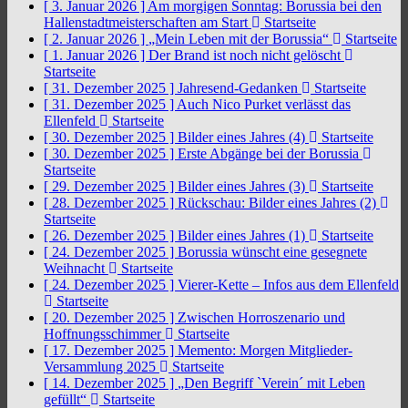
[ 3. Januar 2026 ]
Am morgigen Sonntag: Borussia bei den
Hallenstadtmeisterschaften am Start
Startseite
[ 2. Januar 2026 ]
„Mein Leben mit der Borussia“
Startseite
[ 1. Januar 2026 ]
Der Brand ist noch nicht gelöscht
Startseite
[ 31. Dezember 2025 ]
Jahresend-Gedanken
Startseite
[ 31. Dezember 2025 ]
Auch Nico Purket verlässt das
Ellenfeld
Startseite
[ 30. Dezember 2025 ]
Bilder eines Jahres (4)
Startseite
[ 30. Dezember 2025 ]
Erste Abgänge bei der Borussia
Startseite
[ 29. Dezember 2025 ]
Bilder eines Jahres (3)
Startseite
[ 28. Dezember 2025 ]
Rückschau: Bilder eines Jahres (2)
Startseite
[ 26. Dezember 2025 ]
Bilder eines Jahres (1)
Startseite
[ 24. Dezember 2025 ]
Borussia wünscht eine gesegnete
Weihnacht
Startseite
[ 24. Dezember 2025 ]
Vierer-Kette – Infos aus dem Ellenfeld
Startseite
[ 20. Dezember 2025 ]
Zwischen Horroszenario und
Hoffnungsschimmer
Startseite
[ 17. Dezember 2025 ]
Memento: Morgen Mitglieder-
Versammlung 2025
Startseite
[ 14. Dezember 2025 ]
„Den Begriff `Verein´ mit Leben
gefüllt“
Startseite