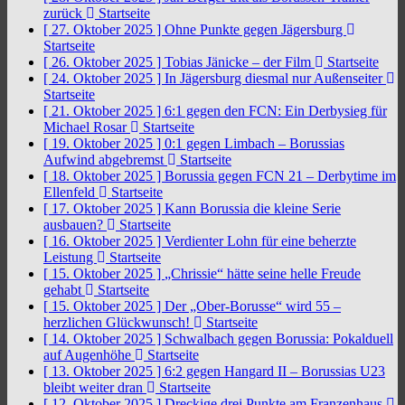
zurück
Startseite
[ 27. Oktober 2025 ]
Ohne Punkte gegen Jägersburg
Startseite
[ 26. Oktober 2025 ]
Tobias Jänicke – der Film
Startseite
[ 24. Oktober 2025 ]
In Jägersburg diesmal nur Außenseiter
Startseite
[ 21. Oktober 2025 ]
6:1 gegen den FCN: Ein Derbysieg für
Michael Rosar
Startseite
[ 19. Oktober 2025 ]
0:1 gegen Limbach – Borussias
Aufwind abgebremst
Startseite
[ 18. Oktober 2025 ]
Borussia gegen FCN 21 – Derbytime im
Ellenfeld
Startseite
[ 17. Oktober 2025 ]
Kann Borussia die kleine Serie
ausbauen?
Startseite
[ 16. Oktober 2025 ]
Verdienter Lohn für eine beherzte
Leistung
Startseite
[ 15. Oktober 2025 ]
„Chrissie“ hätte seine helle Freude
gehabt
Startseite
[ 15. Oktober 2025 ]
Der „Ober-Borusse“ wird 55 –
herzlichen Glückwunsch!
Startseite
[ 14. Oktober 2025 ]
Schwalbach gegen Borussia: Pokalduell
auf Augenhöhe
Startseite
[ 13. Oktober 2025 ]
6:2 gegen Hangard II – Borussias U23
bleibt weiter dran
Startseite
[ 12. Oktober 2025 ]
Dreckige drei Punkte am Franzenhaus