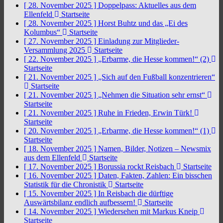
[ 28. November 2025 ]
Doppelpass: Aktuelles aus dem
Ellenfeld
Startseite
[ 28. November 2025 ]
Horst Buhtz und das „Ei des
Kolumbus“
Startseite
[ 27. November 2025 ]
Einladung zur Mitglieder-
Versammlung 2025
Startseite
[ 22. November 2025 ]
„Erbarme, die Hesse kommen!“ (2)
Startseite
[ 21. November 2025 ]
„Sich auf den Fußball konzentrieren“
Startseite
[ 21. November 2025 ]
„Nehmen die Situation sehr ernst“
Startseite
[ 21. November 2025 ]
Ruhe in Frieden, Erwin Türk!
Startseite
[ 20. November 2025 ]
„Erbarme, die Hesse kommen!“ (1)
Startseite
[ 18. November 2025 ]
Namen, Bilder, Notizen – Newsmix
aus dem Ellenfeld
Startseite
[ 17. November 2025 ]
Borussia rockt Reisbach
Startseite
[ 16. November 2025 ]
Daten, Fakten, Zahlen: Ein bisschen
Statistik für die Chronistik
Startseite
[ 15. November 2025 ]
In Reisbach die dürftige
Auswärtsbilanz endlich aufbessern!
Startseite
[ 14. November 2025 ]
Wiedersehen mit Markus Kneip
Startseite