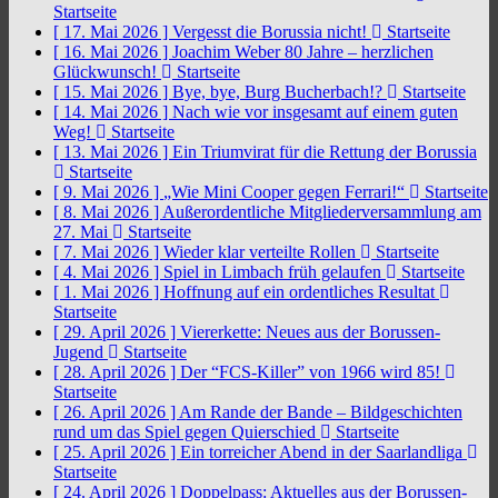
Startseite
[ 17. Mai 2026 ]
Vergesst die Borussia nicht!
Startseite
[ 16. Mai 2026 ]
Joachim Weber 80 Jahre – herzlichen
Glückwunsch!
Startseite
[ 15. Mai 2026 ]
Bye, bye, Burg Bucherbach!?
Startseite
[ 14. Mai 2026 ]
Nach wie vor insgesamt auf einem guten
Weg!
Startseite
[ 13. Mai 2026 ]
Ein Triumvirat für die Rettung der Borussia
Startseite
[ 9. Mai 2026 ]
„Wie Mini Cooper gegen Ferrari!“
Startseite
[ 8. Mai 2026 ]
Außerordentliche Mitgliederversammlung am
27. Mai
Startseite
[ 7. Mai 2026 ]
Wieder klar verteilte Rollen
Startseite
[ 4. Mai 2026 ]
Spiel in Limbach früh gelaufen
Startseite
[ 1. Mai 2026 ]
Hoffnung auf ein ordentliches Resultat
Startseite
[ 29. April 2026 ]
Viererkette: Neues aus der Borussen-
Jugend
Startseite
[ 28. April 2026 ]
Der “FCS-Killer” von 1966 wird 85!
Startseite
[ 26. April 2026 ]
Am Rande der Bande – Bildgeschichten
rund um das Spiel gegen Quierschied
Startseite
[ 25. April 2026 ]
Ein torreicher Abend in der Saarlandliga
Startseite
[ 24. April 2026 ]
Doppelpass: Aktuelles aus der Borussen-