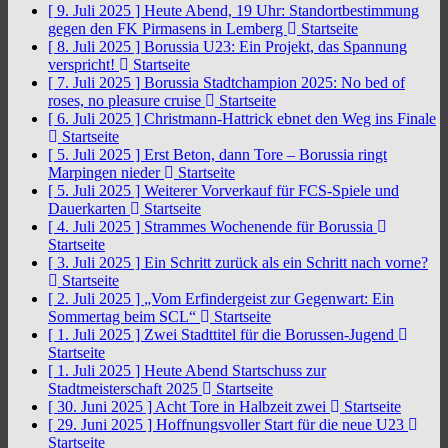
[ 9. Juli 2025 ]
Heute Abend, 19 Uhr: Standortbestimmung
gegen den FK Pirmasens in Lemberg
Startseite
[ 8. Juli 2025 ]
Borussia U23: Ein Projekt, das Spannung
verspricht!
Startseite
[ 7. Juli 2025 ]
Borussia Stadtchampion 2025: No bed of
roses, no pleasure cruise
Startseite
[ 6. Juli 2025 ]
Christmann-Hattrick ebnet den Weg ins Finale
Startseite
[ 5. Juli 2025 ]
Erst Beton, dann Tore – Borussia ringt
Marpingen nieder
Startseite
[ 5. Juli 2025 ]
Weiterer Vorverkauf für FCS-Spiele und
Dauerkarten
Startseite
[ 4. Juli 2025 ]
Strammes Wochenende für Borussia
Startseite
[ 3. Juli 2025 ]
Ein Schritt zurück als ein Schritt nach vorne?
Startseite
[ 2. Juli 2025 ]
„Vom Erfindergeist zur Gegenwart: Ein
Sommertag beim SCL“
Startseite
[ 1. Juli 2025 ]
Zwei Stadttitel für die Borussen-Jugend
Startseite
[ 1. Juli 2025 ]
Heute Abend Startschuss zur
Stadtmeisterschaft 2025
Startseite
[ 30. Juni 2025 ]
Acht Tore in Halbzeit zwei
Startseite
[ 29. Juni 2025 ]
Hoffnungsvoller Start für die neue U23
Startseite