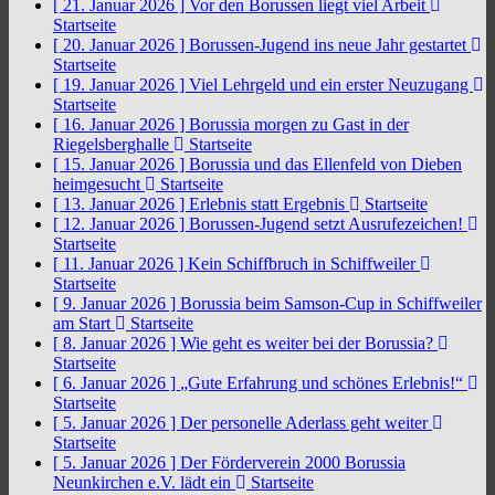
[ 21. Januar 2026 ]
Vor den Borussen liegt viel Arbeit
Startseite
[ 20. Januar 2026 ]
Borussen-Jugend ins neue Jahr gestartet
Startseite
[ 19. Januar 2026 ]
Viel Lehrgeld und ein erster Neuzugang
Startseite
[ 16. Januar 2026 ]
Borussia morgen zu Gast in der
Riegelsberghalle
Startseite
[ 15. Januar 2026 ]
Borussia und das Ellenfeld von Dieben
heimgesucht
Startseite
[ 13. Januar 2026 ]
Erlebnis statt Ergebnis
Startseite
[ 12. Januar 2026 ]
Borussen-Jugend setzt Ausrufezeichen!
Startseite
[ 11. Januar 2026 ]
Kein Schiffbruch in Schiffweiler
Startseite
[ 9. Januar 2026 ]
Borussia beim Samson-Cup in Schiffweiler
am Start
Startseite
[ 8. Januar 2026 ]
Wie geht es weiter bei der Borussia?
Startseite
[ 6. Januar 2026 ]
„Gute Erfahrung und schönes Erlebnis!“
Startseite
[ 5. Januar 2026 ]
Der personelle Aderlass geht weiter
Startseite
[ 5. Januar 2026 ]
Der Förderverein 2000 Borussia
Neunkirchen e.V. lädt ein
Startseite