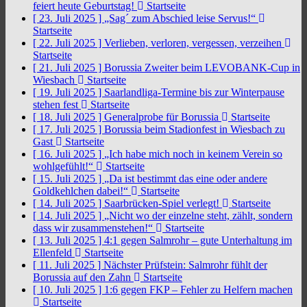
feiert heute Geburtstag!
Startseite
[ 23. Juli 2025 ]
„Sag´ zum Abschied leise Servus!“
Startseite
[ 22. Juli 2025 ]
Verlieben, verloren, vergessen, verzeihen
Startseite
[ 21. Juli 2025 ]
Borussia Zweiter beim LEVOBANK-Cup in
Wiesbach
Startseite
[ 19. Juli 2025 ]
Saarlandliga-Termine bis zur Winterpause
stehen fest
Startseite
[ 18. Juli 2025 ]
Generalprobe für Borussia
Startseite
[ 17. Juli 2025 ]
Borussia beim Stadionfest in Wiesbach zu
Gast
Startseite
[ 16. Juli 2025 ]
„Ich habe mich noch in keinem Verein so
wohlgefühlt!“
Startseite
[ 15. Juli 2025 ]
„Da ist bestimmt das eine oder andere
Goldkehlchen dabei!“
Startseite
[ 14. Juli 2025 ]
Saarbrücken-Spiel verlegt!
Startseite
[ 14. Juli 2025 ]
„Nicht wo der einzelne steht, zählt, sondern
dass wir zusammenstehen!“
Startseite
[ 13. Juli 2025 ]
4:1 gegen Salmrohr – gute Unterhaltung im
Ellenfeld
Startseite
[ 11. Juli 2025 ]
Nächster Prüfstein: Salmrohr fühlt der
Borussia auf den Zahn
Startseite
[ 10. Juli 2025 ]
1:6 gegen FKP – Fehler zu Helfern machen
Startseite