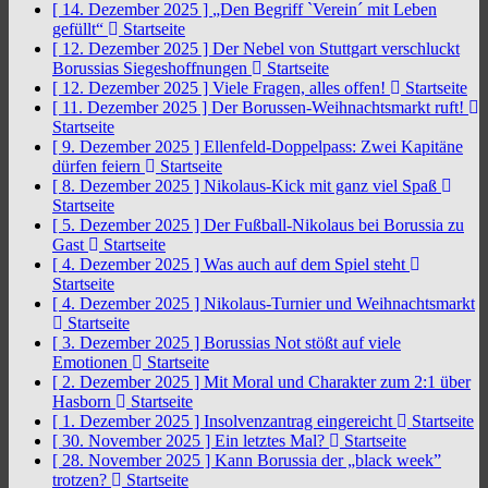
[ 14. Dezember 2025 ]
„Den Begriff `Verein´ mit Leben
gefüllt“
Startseite
[ 12. Dezember 2025 ]
Der Nebel von Stuttgart verschluckt
Borussias Siegeshoffnungen
Startseite
[ 12. Dezember 2025 ]
Viele Fragen, alles offen!
Startseite
[ 11. Dezember 2025 ]
Der Borussen-Weihnachtsmarkt ruft!
Startseite
[ 9. Dezember 2025 ]
Ellenfeld-Doppelpass: Zwei Kapitäne
dürfen feiern
Startseite
[ 8. Dezember 2025 ]
Nikolaus-Kick mit ganz viel Spaß
Startseite
[ 5. Dezember 2025 ]
Der Fußball-Nikolaus bei Borussia zu
Gast
Startseite
[ 4. Dezember 2025 ]
Was auch auf dem Spiel steht
Startseite
[ 4. Dezember 2025 ]
Nikolaus-Turnier und Weihnachtsmarkt
Startseite
[ 3. Dezember 2025 ]
Borussias Not stößt auf viele
Emotionen
Startseite
[ 2. Dezember 2025 ]
Mit Moral und Charakter zum 2:1 über
Hasborn
Startseite
[ 1. Dezember 2025 ]
Insolvenzantrag eingereicht
Startseite
[ 30. November 2025 ]
Ein letztes Mal?
Startseite
[ 28. November 2025 ]
Kann Borussia der „black week”
trotzen?
Startseite