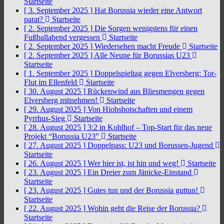
Startseite
[ 3. September 2025 ]
Hat Borussia wieder eine Antwort
parat?
Startseite
[ 2. September 2025 ]
Die Sorgen wenigstens für einen
Fußballabend vergessen
Startseite
[ 2. September 2025 ]
Wiedersehen macht Freude
Startseite
[ 2. September 2025 ]
Alle Neune für Borussias U23
Startseite
[ 1. September 2025 ]
Doppelspieltag gegen Elversberg: Tor-
Flut im Ellenfeld
Startseite
[ 30. August 2025 ]
Rückenwind aus Bliesmengen gegen
Elversberg mitnehmen!
Startseite
[ 29. August 2025 ]
Von Hiobsbotschaften und einem
Pyrrhus-Sieg
Startseite
[ 28. August 2025 ]
3:2 in Kohlhof – Top-Start für das neue
Projekt “Borussia U23”
Startseite
[ 27. August 2025 ]
Doppelpass: U23 und Borussen-Jugend
Startseite
[ 26. August 2025 ]
Wer hier ist, ist hin und weg!
Startseite
[ 23. August 2025 ]
Ein Dreier zum Jänicke-Einstand
Startseite
[ 23. August 2025 ]
Gutes tun und der Borussia guttun!
Startseite
[ 22. August 2025 ]
Wohin geht die Reise der Borussia?
Startseite