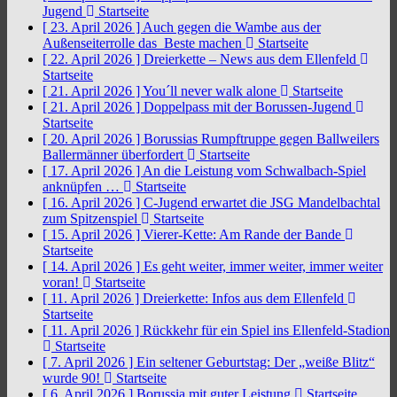
Jugend
Startseite
[ 23. April 2026 ]
Auch gegen die Wambe aus der
Außenseiterrolle das Beste machen
Startseite
[ 22. April 2026 ]
Dreierkette – News aus dem Ellenfeld
Startseite
[ 21. April 2026 ]
You´ll never walk alone
Startseite
[ 21. April 2026 ]
Doppelpass mit der Borussen-Jugend
Startseite
[ 20. April 2026 ]
Borussias Rumpftruppe gegen Ballweilers
Ballermänner überfordert
Startseite
[ 17. April 2026 ]
An die Leistung vom Schwalbach-Spiel
anknüpfen …
Startseite
[ 16. April 2026 ]
C-Jugend erwartet die JSG Mandelbachtal
zum Spitzenspiel
Startseite
[ 15. April 2026 ]
Vierer-Kette: Am Rande der Bande
Startseite
[ 14. April 2026 ]
Es geht weiter, immer weiter, immer weiter
voran!
Startseite
[ 11. April 2026 ]
Dreierkette: Infos aus dem Ellenfeld
Startseite
[ 11. April 2026 ]
Rückkehr für ein Spiel ins Ellenfeld-Stadion
Startseite
[ 7. April 2026 ]
Ein seltener Geburtstag: Der „weiße Blitz“
wurde 90!
Startseite
[ 6. April 2026 ]
Borussia mit guter Leistung
Startseite