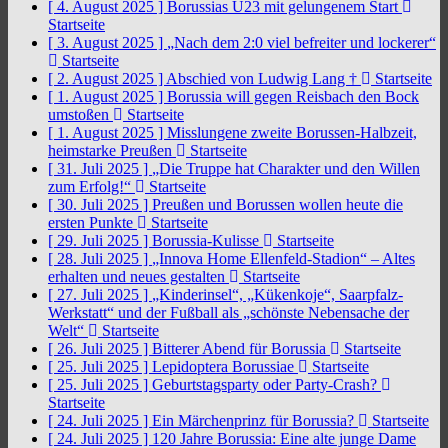
[ 4. August 2025 ]
Borussias U23 mit gelungenem Start
Startseite
[ 3. August 2025 ]
„Nach dem 2:0 viel befreiter und lockerer“
Startseite
[ 2. August 2025 ]
Abschied von Ludwig Lang †
Startseite
[ 1. August 2025 ]
Borussia will gegen Reisbach den Bock
umstoßen
Startseite
[ 1. August 2025 ]
Misslungene zweite Borussen-Halbzeit,
heimstarke Preußen
Startseite
[ 31. Juli 2025 ]
„Die Truppe hat Charakter und den Willen
zum Erfolg!“
Startseite
[ 30. Juli 2025 ]
Preußen und Borussen wollen heute die
ersten Punkte
Startseite
[ 29. Juli 2025 ]
Borussia-Kulisse
Startseite
[ 28. Juli 2025 ]
„Innova Home Ellenfeld-Stadion“ – Altes
erhalten und neues gestalten
Startseite
[ 27. Juli 2025 ]
„Kinderinsel“, „Kükenkoje“, Saarpfalz-
Werkstatt“ und der Fußball als „schönste Nebensache der
Welt“
Startseite
[ 26. Juli 2025 ]
Bitterer Abend für Borussia
Startseite
[ 25. Juli 2025 ]
Lepidoptera Borussiae
Startseite
[ 25. Juli 2025 ]
Geburtstagsparty oder Party-Crash?
Startseite
[ 24. Juli 2025 ]
Ein Märchenprinz für Borussia?
Startseite
[ 24. Juli 2025 ]
120 Jahre Borussia: Eine alte junge Dame