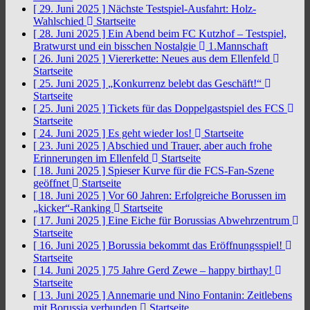
[ 29. Juni 2025 ]
Nächste Testspiel-Ausfahrt: Holz-
Wahlschied
Startseite
[ 28. Juni 2025 ]
Ein Abend beim FC Kutzhof – Testspiel,
Bratwurst und ein bisschen Nostalgie
1.Mannschaft
[ 26. Juni 2025 ]
Viererkette: Neues aus dem Ellenfeld
Startseite
[ 25. Juni 2025 ]
„Konkurrenz belebt das Geschäft!“
Startseite
[ 25. Juni 2025 ]
Tickets für das Doppelgastspiel des FCS
Startseite
[ 24. Juni 2025 ]
Es geht wieder los!
Startseite
[ 23. Juni 2025 ]
Abschied und Trauer, aber auch frohe
Erinnerungen im Ellenfeld
Startseite
[ 18. Juni 2025 ]
Spieser Kurve für die FCS-Fan-Szene
geöffnet
Startseite
[ 18. Juni 2025 ]
Vor 60 Jahren: Erfolgreiche Borussen im
„kicker“-Ranking
Startseite
[ 17. Juni 2025 ]
Eine Eiche für Borussias Abwehrzentrum
Startseite
[ 16. Juni 2025 ]
Borussia bekommt das Eröffnungsspiel!
Startseite
[ 14. Juni 2025 ]
75 Jahre Gerd Zewe – happy birthay!
Startseite
[ 13. Juni 2025 ]
Annemarie und Nino Fontanin: Zeitlebens
mit Borussia verbunden
Startseite