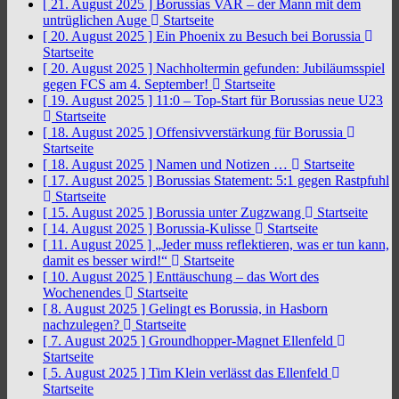
[ 21. August 2025 ]
Borussias VAR – der Mann mit dem
untrüglichen Auge
Startseite
[ 20. August 2025 ]
Ein Phoenix zu Besuch bei Borussia
Startseite
[ 20. August 2025 ]
Nachholtermin gefunden: Jubiläumsspiel
gegen FCS am 4. September!
Startseite
[ 19. August 2025 ]
11:0 – Top-Start für Borussias neue U23
Startseite
[ 18. August 2025 ]
Offensivverstärkung für Borussia
Startseite
[ 18. August 2025 ]
Namen und Notizen …
Startseite
[ 17. August 2025 ]
Borussias Statement: 5:1 gegen Rastpfuhl
Startseite
[ 15. August 2025 ]
Borussia unter Zugzwang
Startseite
[ 14. August 2025 ]
Borussia-Kulisse
Startseite
[ 11. August 2025 ]
„Jeder muss reflektieren, was er tun kann,
damit es besser wird!“
Startseite
[ 10. August 2025 ]
Enttäuschung – das Wort des
Wochenendes
Startseite
[ 8. August 2025 ]
Gelingt es Borussia, in Hasborn
nachzulegen?
Startseite
[ 7. August 2025 ]
Groundhopper-Magnet Ellenfeld
Startseite
[ 5. August 2025 ]
Tim Klein verlässt das Ellenfeld
Startseite