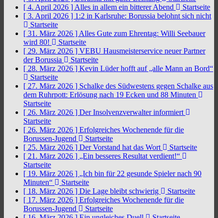
[ 4. April 2026 ]
Alles in allem ein bitterer Abend
Startseite
[ 3. April 2026 ]
1:2 in Karlsruhe: Borussia belohnt sich nicht
Startseite
[ 31. März 2026 ]
Alles Gute zum Ehrentag: Willi Seebauer
wird 80!
Startseite
[ 29. März 2026 ]
VEBU Hausmeisterservice neuer Partner
der Borussia
Startseite
[ 28. März 2026 ]
Kevin Lüder hofft auf „alle Mann an Bord“
Startseite
[ 27. März 2026 ]
Schalke des Südwestens gegen Schalke aus
dem Ruhrpott: Erlösung nach 19 Ecken und 88 Minuten
Startseite
[ 26. März 2026 ]
Der Insolvenzverwalter informiert
Startseite
[ 26. März 2026 ]
Erfolgreiches Wochenende für die
Borussen-Jugend
Startseite
[ 25. März 2026 ]
Der Vorstand hat das Wort
Startseite
[ 21. März 2026 ]
„Ein besseres Resultat verdient!“
Startseite
[ 19. März 2026 ]
„Ich bin für 22 gesunde Spieler nach 90
Minuten“
Startseite
[ 18. März 2026 ]
Die Lage bleibt schwierig
Startseite
[ 17. März 2026 ]
Erfolgreiches Wochenende für die
Borussen-Jugend
Startseite
[ 16. März 2026 ]
Ein ungleiches Duell
Startseite