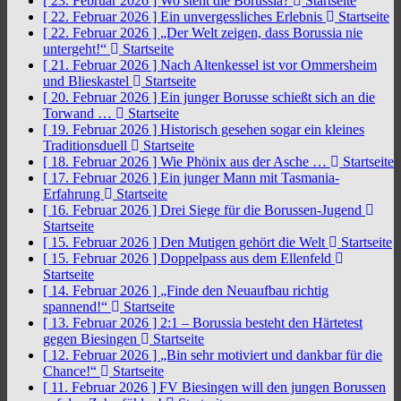
[ 23. Februar 2026 ]
Wo steht die Borussia?
Startseite
[ 22. Februar 2026 ]
Ein unvergessliches Erlebnis
Startseite
[ 22. Februar 2026 ]
„Der Welt zeigen, dass Borussia nie
untergeht!“
Startseite
[ 21. Februar 2026 ]
Nach Altenkessel ist vor Ommersheim
und Blieskastel
Startseite
[ 20. Februar 2026 ]
Ein junger Borusse schießt sich an die
Torwand …
Startseite
[ 19. Februar 2026 ]
Historisch gesehen sogar ein kleines
Traditionsduell
Startseite
[ 18. Februar 2026 ]
Wie Phönix aus der Asche …
Startseite
[ 17. Februar 2026 ]
Ein junger Mann mit Tasmania-
Erfahrung
Startseite
[ 16. Februar 2026 ]
Drei Siege für die Borussen-Jugend
Startseite
[ 15. Februar 2026 ]
Den Mutigen gehört die Welt
Startseite
[ 15. Februar 2026 ]
Doppelpass aus dem Ellenfeld
Startseite
[ 14. Februar 2026 ]
„Finde den Neuaufbau richtig
spannend!“
Startseite
[ 13. Februar 2026 ]
2:1 – Borussia besteht den Härtetest
gegen Biesingen
Startseite
[ 12. Februar 2026 ]
„Bin sehr motiviert und dankbar für die
Chance!“
Startseite
[ 11. Februar 2026 ]
FV Biesingen will den jungen Borussen