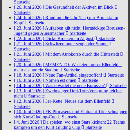
Startseite
[ 26. Juni 2026 ]
Die Gesundheit der Aktiven im Blick
Startseite
[ 24. Juni 2026 ]
Rund um die Uhr (fast) nur Borussia im
Kopf
Startseite
[ 23. Juni 2026 ]
Aufgeben gilt nicht: Hartnäckige Borussen-
Jugend gegen Auersmacher
Startseite
[ 22. Juni 2026 ]
Dicke Brocken im August
Startseite
[ 21. Juni 2026 ]
Schwitzen unter sengender Sonne
Startseite
[ 21. Juni 2026 ]
Mit dem Autokorso durch die Hüttestadt
Startseite
[ 20. Juni 2026 ]
MEMENTO: Wir feiern unser Ellenfeld –
mehr als nur ein Stadion
Startseite
[ 18. Juni 2026 ]
Neue Fan-Artikel eingetroffen!
Startseite
[ 16. Juni 2026 ]
Nomen est omen
Startseite
[ 14. Juni 2026 ]
Was erwartet die neue Borussia?
Startseite
[ 13. Juni 2026 ]
Zweimaliger Drei-Tore-Vorsprung reichte
nicht
Startseite
[ 12. Juni 2026 ]
3er-Kette: Neues aus dem Ellenfeld
Startseite
[ 10. Juni 2026 ]
FK Pirmasens und Eintracht Trier schnappen
sich Kurt-Gluding-Cup
Startseite
[ 4. Juni 2026 ]
Da spielen, wo einst Stars kickten: 22 Teams
kämpfen um den Kurt-Gluding-Cup
Startseite