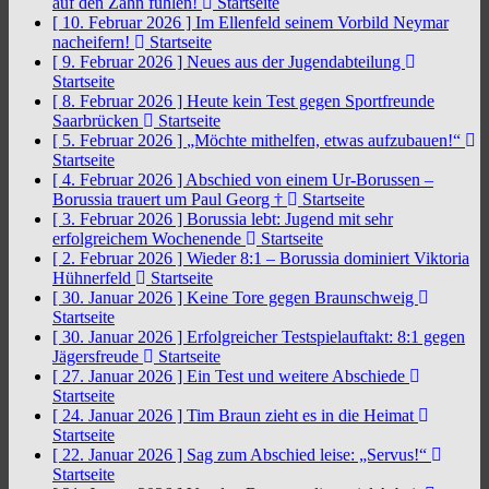
auf den Zahn fühlen!
Startseite
[ 10. Februar 2026 ]
Im Ellenfeld seinem Vorbild Neymar
nacheifern!
Startseite
[ 9. Februar 2026 ]
Neues aus der Jugendabteilung
Startseite
[ 8. Februar 2026 ]
Heute kein Test gegen Sportfreunde
Saarbrücken
Startseite
[ 5. Februar 2026 ]
„Möchte mithelfen, etwas aufzubauen!“
Startseite
[ 4. Februar 2026 ]
Abschied von einem Ur-Borussen –
Borussia trauert um Paul Georg †
Startseite
[ 3. Februar 2026 ]
Borussia lebt: Jugend mit sehr
erfolgreichem Wochenende
Startseite
[ 2. Februar 2026 ]
Wieder 8:1 – Borussia dominiert Viktoria
Hühnerfeld
Startseite
[ 30. Januar 2026 ]
Keine Tore gegen Braunschweig
Startseite
[ 30. Januar 2026 ]
Erfolgreicher Testspielauftakt: 8:1 gegen
Jägersfreude
Startseite
[ 27. Januar 2026 ]
Ein Test und weitere Abschiede
Startseite
[ 24. Januar 2026 ]
Tim Braun zieht es in die Heimat
Startseite
[ 22. Januar 2026 ]
Sag zum Abschied leise: „Servus!“
Startseite