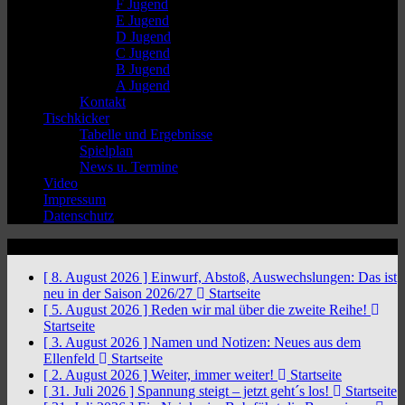
F Jugend
E Jugend
D Jugend
C Jugend
B Jugend
A Jugend
Kontakt
Tischkicker
Tabelle und Ergebnisse
Spielplan
News u. Termine
Video
Impressum
Datenschutz
News Ticker
[ 8. August 2026 ]
Einwurf, Abstoß, Auswechslungen: Das ist
neu in der Saison 2026/27
Startseite
[ 5. August 2026 ]
Reden wir mal über die zweite Reihe!
Startseite
[ 3. August 2026 ]
Namen und Notizen: Neues aus dem
Ellenfeld
Startseite
[ 2. August 2026 ]
Weiter, immer weiter!
Startseite
[ 31. Juli 2026 ]
Spannung steigt – jetzt geht´s los!
Startseite