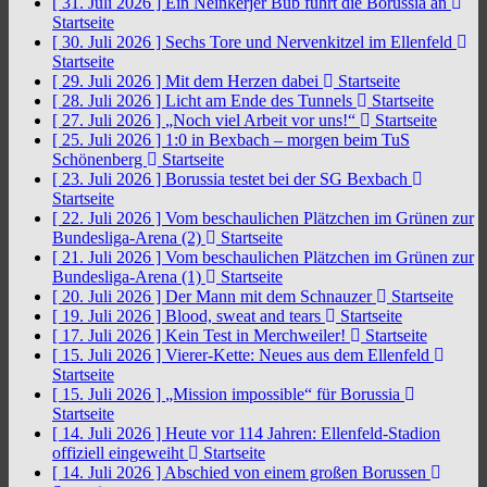
[ 31. Juli 2026 ]
Ein Neinkerjer Bub führt die Borussia an
Startseite
[ 30. Juli 2026 ]
Sechs Tore und Nervenkitzel im Ellenfeld
Startseite
[ 29. Juli 2026 ]
Mit dem Herzen dabei
Startseite
[ 28. Juli 2026 ]
Licht am Ende des Tunnels
Startseite
[ 27. Juli 2026 ]
„Noch viel Arbeit vor uns!“
Startseite
[ 25. Juli 2026 ]
1:0 in Bexbach – morgen beim TuS
Schönenberg
Startseite
[ 23. Juli 2026 ]
Borussia testet bei der SG Bexbach
Startseite
[ 22. Juli 2026 ]
Vom beschaulichen Plätzchen im Grünen zur
Bundesliga-Arena (2)
Startseite
[ 21. Juli 2026 ]
Vom beschaulichen Plätzchen im Grünen zur
Bundesliga-Arena (1)
Startseite
[ 20. Juli 2026 ]
Der Mann mit dem Schnauzer
Startseite
[ 19. Juli 2026 ]
Blood, sweat and tears
Startseite
[ 17. Juli 2026 ]
Kein Test in Merchweiler!
Startseite
[ 15. Juli 2026 ]
Vierer-Kette: Neues aus dem Ellenfeld
Startseite
[ 15. Juli 2026 ]
„Mission impossible“ für Borussia
Startseite
[ 14. Juli 2026 ]
Heute vor 114 Jahren: Ellenfeld-Stadion
offiziell eingeweiht
Startseite
[ 14. Juli 2026 ]
Abschied von einem großen Borussen