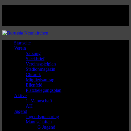
Facebook
Twitter
Instagram
Youtube
Startseite
Verein
Satzung
Steckbrief
Vereinsspielplan
Stadionmagazin
Chronik
Mitgliedsantrag
Ellenfeld
Platzbelegungsplan
Aktive
1. Mannschaft
AH
Jugend
Jugendsponsoring
Mannschaften
G Jugend