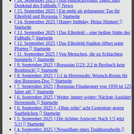
[ 18. September 2025 ]
Aus eindrucksvollen Tagen zum
Denkmal des Fußballs
News
[ 15. September 2025 ]
Ein mehr als gelungener Tag für
Ellenfeld und Borussia
Startseite
[ 14. September 2025 ]
Happy birthday, Heinz Histing!
Startseite
[ 13. September 2025 ]
Das Ellenfeld – eine heilige Stätte des
Fußballs
Startseite
[ 12. September 2025 ]
Das Ellenfeld-Stadion öffnet seine
Pforten
Startseite
[ 11. September 2025 ]
Von Menschen, die zu Schlachten
bummeln
Startseite
[ 9. September 2025 ]
Borussias U23: 2:2 in Bexbach kein
Beinbruch!
Startseite
[ 8. September 2025 ]
1:1 in Herrensohr: Wunsch-Remis für
den Borussen-Doc
Startseite
[ 7. September 2025 ]
Borussias Finalgegner von 1959 ist 125
Jahre alt!
Startseite
[ 6. September 2025 ]
Weiter, immer weiter: Nächste Ausfahrt
Herrensohr
Startseite
[ 6. September 2025 ]
„Ohne zehn“ acht Gegentore gegen
Saarbrücken
Startseite
[ 5. September 2025 ]
Die richtige Antwort: Nach 1:5 jetzt
5:1!
Startseite
[ 4. September 2025 ]
Neuauflage eines Traditionsduells