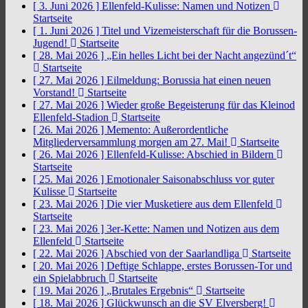
[ 3. Juni 2026 ]
Ellenfeld-Kulisse: Namen und Notizen
Startseite
[ 1. Juni 2026 ]
Titel und Vizemeisterschaft für die Borussen-
Jugend!
Startseite
[ 28. Mai 2026 ]
„Ein helles Licht bei der Nacht angezünd´t“
Startseite
[ 27. Mai 2026 ]
Eilmeldung: Borussia hat einen neuen
Vorstand!
Startseite
[ 27. Mai 2026 ]
Wieder große Begeisterung für das Kleinod
Ellenfeld-Stadion
Startseite
[ 26. Mai 2026 ]
Memento: Außerordentliche
Mitgliederversammlung morgen am 27. Mai!
Startseite
[ 26. Mai 2026 ]
Ellenfeld-Kulisse: Abschied in Bildern
Startseite
[ 25. Mai 2026 ]
Emotionaler Saisonabschluss vor guter
Kulisse
Startseite
[ 23. Mai 2026 ]
Die vier Musketiere aus dem Ellenfeld
Startseite
[ 23. Mai 2026 ]
3er-Kette: Namen und Notizen aus dem
Ellenfeld
Startseite
[ 22. Mai 2026 ]
Abschied von der Saarlandliga
Startseite
[ 20. Mai 2026 ]
Deftige Schlappe, erstes Borussen-Tor und
ein Spielabbruch
Startseite
[ 19. Mai 2026 ]
„Brutales Ergebnis“
Startseite
[ 18. Mai 2026 ]
Glückwunsch an die SV Elversberg!