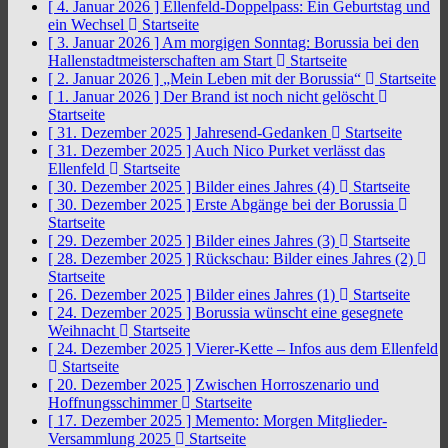
[ 4. Januar 2026 ]
Ellenfeld-Doppelpass: Ein Geburtstag und
ein Wechsel
Startseite
[ 3. Januar 2026 ]
Am morgigen Sonntag: Borussia bei den
Hallenstadtmeisterschaften am Start
Startseite
[ 2. Januar 2026 ]
„Mein Leben mit der Borussia“
Startseite
[ 1. Januar 2026 ]
Der Brand ist noch nicht gelöscht
Startseite
[ 31. Dezember 2025 ]
Jahresend-Gedanken
Startseite
[ 31. Dezember 2025 ]
Auch Nico Purket verlässt das
Ellenfeld
Startseite
[ 30. Dezember 2025 ]
Bilder eines Jahres (4)
Startseite
[ 30. Dezember 2025 ]
Erste Abgänge bei der Borussia
Startseite
[ 29. Dezember 2025 ]
Bilder eines Jahres (3)
Startseite
[ 28. Dezember 2025 ]
Rückschau: Bilder eines Jahres (2)
Startseite
[ 26. Dezember 2025 ]
Bilder eines Jahres (1)
Startseite
[ 24. Dezember 2025 ]
Borussia wünscht eine gesegnete
Weihnacht
Startseite
[ 24. Dezember 2025 ]
Vierer-Kette – Infos aus dem Ellenfeld
Startseite
[ 20. Dezember 2025 ]
Zwischen Horroszenario und
Hoffnungsschimmer
Startseite
[ 17. Dezember 2025 ]
Memento: Morgen Mitglieder-
Versammlung 2025
Startseite