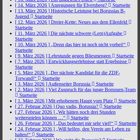
[ 14. März 2026 ]
Anregungen für Elversberg?
Startseite
[ 13. März 2026 ]
Historische Leistung bei Borussias B-
Jugend
Startseite
[ 12. März 2026 ]
Dreier-Kette: Neues aus dem Ellenfeld
Startseite
[ 11. März 2026 ]
Die nächste schwere (Lern)Aufgabe
Startseite
[ 10. März 2026 ]
„Denn das hier ist noch nicht vorbei!“
Startseite
[ 9. März 2026 ]
Lehrstunde gegen Bliesmengen
Startseite
[ 7. März 2026 ]
Entwicklungserlebnisse statt Ergebnisse
Startseite
[ 5. März 2026 ]
„Der nächste Kandidat für die ZDF-
Torwand!“
Startseite
[ 3. März 2026 ]
Außenseiter Borussia
Startseite
[ 2. März 2026 ]
Viel Zuspruch für das junge Borussen-Team
Startseite
[ 1. März 2026 ]
Mit erhobenem Haupt vom Platz
Startseite
[ 27. Februar 2026 ]
Quo vadis, Borussia?
Startseite
[ 27. Februar 2026 ]
„Wir hätten noch drei Stunden
weiterspielen können …“
Startseite
[ 26. Februar 2026 ]
„Das bedeutet mir sehr viel!“
Startseite
[ 24. Februar 2026 ]
„Will helfen, den Verein am Leben zu
halten!“
Startseite