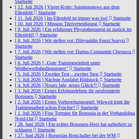
Startseite
[ 12. Juli 2026 ]
Vierer-Kette: Sonntagsnews aus dem
Ellenfeld
Startseite
[ 11. Juli 2026 ]
Im Ellenfeld ist immer was los!
Startseite
[ 10. Juli 2026 ]
Mission Titelverteidigung
Startseite
[ 9. Juli 2026 ]
Ein erfahrener Physiotherapeut ist zurück im
Ellenfeld!
Startseite
[ 8. Juli 2026 ]
Wir stellen vor: Dhiyauldin Fouzi Souysi
Startseite
[ 7. Juli 2026 ]
Wir stellen vor: Darius-Constantin Cherascu
Startseite
[ 6. Juli 2026 ]
„Gute Trainingseinheit unter
Wettbewerbsbedingungen“
Startseite
[ 5. Juli 2026 ]
Zweiter Test – zweiter Sieg
Startseite
[ 5. Juli 2026 ]
Nächste Ausfahrt Bildstock
Startseite
[ 4. Juli 2026 ]
Neues Jahr, neues Glück?!
Startseite
[ 3. Juli 2026 ]
Erstes Erfolgserlebnis für neuformierte
Borussen
Startseite
[ 2. Juli 2026 ]
Erstes Vorbereitungsspiel: Wieweit trägt die
Trainingsarbeit schon Früchte?
Startseite
[ 1. Juli 2026 ]
Fixe Termine für Borussia in der Verbandsliga
Nord-Ost
Startseite
[ 28. Juni 2026 ]
Ein echtes Borussen-Herz hat aufgehört zu
schlagen
Startseite
[ 27. Juni 2026 ]
Borussias Botschafter bei der WM