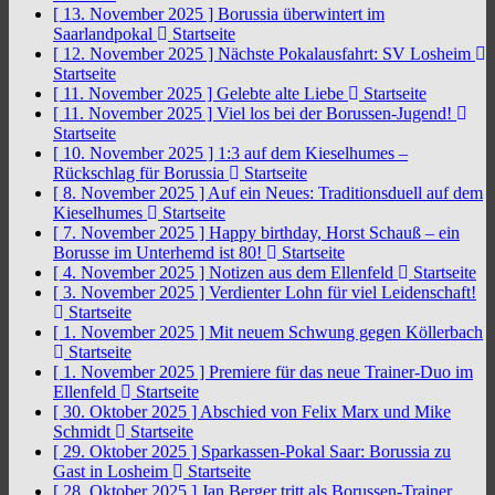
[ 13. November 2025 ]
Borussia überwintert im
Saarlandpokal
Startseite
[ 12. November 2025 ]
Nächste Pokalausfahrt: SV Losheim
Startseite
[ 11. November 2025 ]
Gelebte alte Liebe
Startseite
[ 11. November 2025 ]
Viel los bei der Borussen-Jugend!
Startseite
[ 10. November 2025 ]
1:3 auf dem Kieselhumes –
Rückschlag für Borussia
Startseite
[ 8. November 2025 ]
Auf ein Neues: Traditionsduell auf dem
Kieselhumes
Startseite
[ 7. November 2025 ]
Happy birthday, Horst Schauß – ein
Borusse im Unterhemd ist 80!
Startseite
[ 4. November 2025 ]
Notizen aus dem Ellenfeld
Startseite
[ 3. November 2025 ]
Verdienter Lohn für viel Leidenschaft!
Startseite
[ 1. November 2025 ]
Mit neuem Schwung gegen Köllerbach
Startseite
[ 1. November 2025 ]
Premiere für das neue Trainer-Duo im
Ellenfeld
Startseite
[ 30. Oktober 2025 ]
Abschied von Felix Marx und Mike
Schmidt
Startseite
[ 29. Oktober 2025 ]
Sparkassen-Pokal Saar: Borussia zu
Gast in Losheim
Startseite
[ 28. Oktober 2025 ]
Jan Berger tritt als Borussen-Trainer