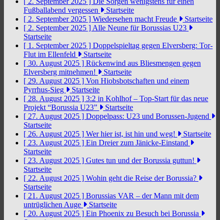
[ 2. September 2025 ]
Die Sorgen wenigstens für einen
Fußballabend vergessen
Startseite
[ 2. September 2025 ]
Wiedersehen macht Freude
Startseite
[ 2. September 2025 ]
Alle Neune für Borussias U23
Startseite
[ 1. September 2025 ]
Doppelspieltag gegen Elversberg: Tor-
Flut im Ellenfeld
Startseite
[ 30. August 2025 ]
Rückenwind aus Bliesmengen gegen
Elversberg mitnehmen!
Startseite
[ 29. August 2025 ]
Von Hiobsbotschaften und einem
Pyrrhus-Sieg
Startseite
[ 28. August 2025 ]
3:2 in Kohlhof – Top-Start für das neue
Projekt “Borussia U23”
Startseite
[ 27. August 2025 ]
Doppelpass: U23 und Borussen-Jugend
Startseite
[ 26. August 2025 ]
Wer hier ist, ist hin und weg!
Startseite
[ 23. August 2025 ]
Ein Dreier zum Jänicke-Einstand
Startseite
[ 23. August 2025 ]
Gutes tun und der Borussia guttun!
Startseite
[ 22. August 2025 ]
Wohin geht die Reise der Borussia?
Startseite
[ 21. August 2025 ]
Borussias VAR – der Mann mit dem
untrüglichen Auge
Startseite
[ 20. August 2025 ]
Ein Phoenix zu Besuch bei Borussia