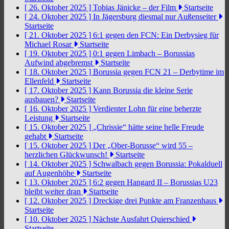
[ 26. Oktober 2025 ]
Tobias Jänicke – der Film
Startseite
[ 24. Oktober 2025 ]
In Jägersburg diesmal nur Außenseiter
Startseite
[ 21. Oktober 2025 ]
6:1 gegen den FCN: Ein Derbysieg für
Michael Rosar
Startseite
[ 19. Oktober 2025 ]
0:1 gegen Limbach – Borussias
Aufwind abgebremst
Startseite
[ 18. Oktober 2025 ]
Borussia gegen FCN 21 – Derbytime im
Ellenfeld
Startseite
[ 17. Oktober 2025 ]
Kann Borussia die kleine Serie
ausbauen?
Startseite
[ 16. Oktober 2025 ]
Verdienter Lohn für eine beherzte
Leistung
Startseite
[ 15. Oktober 2025 ]
„Chrissie“ hätte seine helle Freude
gehabt
Startseite
[ 15. Oktober 2025 ]
Der „Ober-Borusse“ wird 55 –
herzlichen Glückwunsch!
Startseite
[ 14. Oktober 2025 ]
Schwalbach gegen Borussia: Pokalduell
auf Augenhöhe
Startseite
[ 13. Oktober 2025 ]
6:2 gegen Hangard II – Borussias U23
bleibt weiter dran
Startseite
[ 12. Oktober 2025 ]
Dreckige drei Punkte am Franzenhaus
Startseite
[ 10. Oktober 2025 ]
Nächste Ausfahrt Quierschied
Startseite