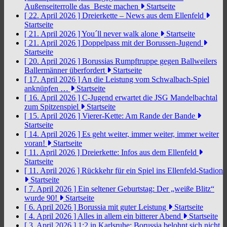
Außenseiterrolle das Beste machen
Startseite
[ 22. April 2026 ]
Dreierkette – News aus dem Ellenfeld
Startseite
[ 21. April 2026 ]
You´ll never walk alone
Startseite
[ 21. April 2026 ]
Doppelpass mit der Borussen-Jugend
Startseite
[ 20. April 2026 ]
Borussias Rumpftruppe gegen Ballweilers
Ballermänner überfordert
Startseite
[ 17. April 2026 ]
An die Leistung vom Schwalbach-Spiel
anknüpfen …
Startseite
[ 16. April 2026 ]
C-Jugend erwartet die JSG Mandelbachtal
zum Spitzenspiel
Startseite
[ 15. April 2026 ]
Vierer-Kette: Am Rande der Bande
Startseite
[ 14. April 2026 ]
Es geht weiter, immer weiter, immer weiter
voran!
Startseite
[ 11. April 2026 ]
Dreierkette: Infos aus dem Ellenfeld
Startseite
[ 11. April 2026 ]
Rückkehr für ein Spiel ins Ellenfeld-Stadion
Startseite
[ 7. April 2026 ]
Ein seltener Geburtstag: Der „weiße Blitz“
wurde 90!
Startseite
[ 6. April 2026 ]
Borussia mit guter Leistung
Startseite
[ 4. April 2026 ]
Alles in allem ein bitterer Abend
Startseite
[ 3. April 2026 ]
1:2 in Karlsruhe: Borussia belohnt sich nicht