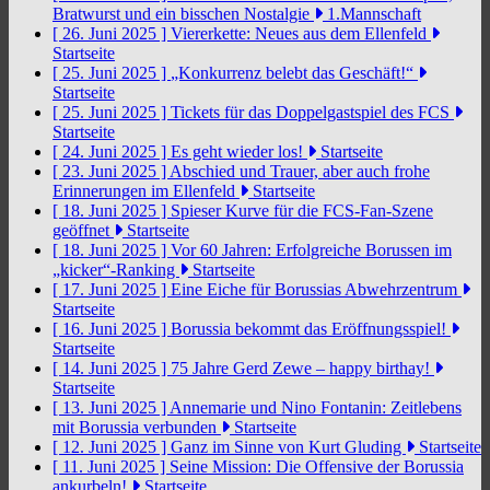
Bratwurst und ein bisschen Nostalgie
1.Mannschaft
[ 26. Juni 2025 ]
Viererkette: Neues aus dem Ellenfeld
Startseite
[ 25. Juni 2025 ]
„Konkurrenz belebt das Geschäft!“
Startseite
[ 25. Juni 2025 ]
Tickets für das Doppelgastspiel des FCS
Startseite
[ 24. Juni 2025 ]
Es geht wieder los!
Startseite
[ 23. Juni 2025 ]
Abschied und Trauer, aber auch frohe
Erinnerungen im Ellenfeld
Startseite
[ 18. Juni 2025 ]
Spieser Kurve für die FCS-Fan-Szene
geöffnet
Startseite
[ 18. Juni 2025 ]
Vor 60 Jahren: Erfolgreiche Borussen im
„kicker“-Ranking
Startseite
[ 17. Juni 2025 ]
Eine Eiche für Borussias Abwehrzentrum
Startseite
[ 16. Juni 2025 ]
Borussia bekommt das Eröffnungsspiel!
Startseite
[ 14. Juni 2025 ]
75 Jahre Gerd Zewe – happy birthay!
Startseite
[ 13. Juni 2025 ]
Annemarie und Nino Fontanin: Zeitlebens
mit Borussia verbunden
Startseite
[ 12. Juni 2025 ]
Ganz im Sinne von Kurt Gluding
Startseite
[ 11. Juni 2025 ]
Seine Mission: Die Offensive der Borussia
ankurbeln!
Startseite