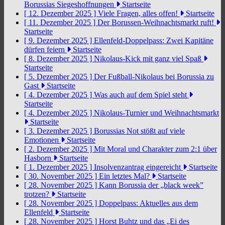
Borussias Siegeshoffnungen
Startseite
[ 12. Dezember 2025 ]
Viele Fragen, alles offen!
Startseite
[ 11. Dezember 2025 ]
Der Borussen-Weihnachtsmarkt ruft!
Startseite
[ 9. Dezember 2025 ]
Ellenfeld-Doppelpass: Zwei Kapitäne
dürfen feiern
Startseite
[ 8. Dezember 2025 ]
Nikolaus-Kick mit ganz viel Spaß
Startseite
[ 5. Dezember 2025 ]
Der Fußball-Nikolaus bei Borussia zu
Gast
Startseite
[ 4. Dezember 2025 ]
Was auch auf dem Spiel steht
Startseite
[ 4. Dezember 2025 ]
Nikolaus-Turnier und Weihnachtsmarkt
Startseite
[ 3. Dezember 2025 ]
Borussias Not stößt auf viele
Emotionen
Startseite
[ 2. Dezember 2025 ]
Mit Moral und Charakter zum 2:1 über
Hasborn
Startseite
[ 1. Dezember 2025 ]
Insolvenzantrag eingereicht
Startseite
[ 30. November 2025 ]
Ein letztes Mal?
Startseite
[ 28. November 2025 ]
Kann Borussia der „black week”
trotzen?
Startseite
[ 28. November 2025 ]
Doppelpass: Aktuelles aus dem
Ellenfeld
Startseite
[ 28. November 2025 ]
Horst Buhtz und das „Ei des