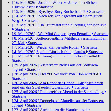
[ 16. Mai 2026 ]
Joachim Weber 80 Jahre – herzlichen
Glückwunsch!
Startseite
[ 15. Mai 2026 ]
Bye, bye, Burg Bucherbach!?
Startseite
[ 14. Mai 2026 ]
Nach wie vor insgesamt auf einem guten
Weg!
Startseite
[ 13. Mai 2026 ]
Ein Triumvirat für die Rettung der Borussia
Startseite
[ 9. Mai 2026 ]
„Wie Mini Cooper gegen Ferrari!“
Startseite
[ 8. Mai 2026 ]
Außerordentliche Mitgliederversammlung am
27. Mai
Startseite
[ 7. Mai 2026 ]
Wieder klar verteilte Rollen
Startseite
[ 4. Mai 2026 ]
Spiel in Limbach früh gelaufen
Startseite
[ 1. Mai 2026 ]
Hoffnung auf ein ordentliches Resultat
Startseite
[ 29. April 2026 ]
Viererkette: Neues aus der Borussen-
Jugend
Startseite
[ 28. April 2026 ]
Der “FCS-Killer” von 1966 wird 85!
Startseite
[ 26. April 2026 ]
Am Rande der Bande – Bildgeschichten
rund um das Spiel gegen Quierschied
Startseite
[ 25. April 2026 ]
Ein torreicher Abend in der Saarlandliga
Startseite
[ 24. April 2026 ]
Doppelpass: Aktuelles aus der Borussen-
Jugend
Startseite
[ 23. April 2026 ]
Auch gegen die Wambe aus der