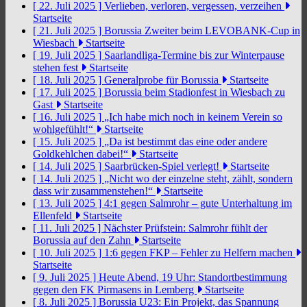
[ 22. Juli 2025 ]
Verlieben, verloren, vergessen, verzeihen
Startseite
[ 21. Juli 2025 ]
Borussia Zweiter beim LEVOBANK-Cup in
Wiesbach
Startseite
[ 19. Juli 2025 ]
Saarlandliga-Termine bis zur Winterpause
stehen fest
Startseite
[ 18. Juli 2025 ]
Generalprobe für Borussia
Startseite
[ 17. Juli 2025 ]
Borussia beim Stadionfest in Wiesbach zu
Gast
Startseite
[ 16. Juli 2025 ]
„Ich habe mich noch in keinem Verein so
wohlgefühlt!“
Startseite
[ 15. Juli 2025 ]
„Da ist bestimmt das eine oder andere
Goldkehlchen dabei!“
Startseite
[ 14. Juli 2025 ]
Saarbrücken-Spiel verlegt!
Startseite
[ 14. Juli 2025 ]
„Nicht wo der einzelne steht, zählt, sondern
dass wir zusammenstehen!“
Startseite
[ 13. Juli 2025 ]
4:1 gegen Salmrohr – gute Unterhaltung im
Ellenfeld
Startseite
[ 11. Juli 2025 ]
Nächster Prüfstein: Salmrohr fühlt der
Borussia auf den Zahn
Startseite
[ 10. Juli 2025 ]
1:6 gegen FKP – Fehler zu Helfern machen
Startseite
[ 9. Juli 2025 ]
Heute Abend, 19 Uhr: Standortbestimmung
gegen den FK Pirmasens in Lemberg
Startseite
[ 8. Juli 2025 ]
Borussia U23: Ein Projekt, das Spannung