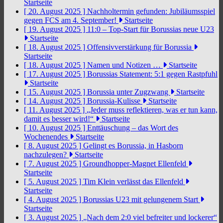
Startseite
[ 20. August 2025 ]
Nachholtermin gefunden: Jubiläumsspiel
gegen FCS am 4. September!
Startseite
[ 19. August 2025 ]
11:0 – Top-Start für Borussias neue U23
Startseite
[ 18. August 2025 ]
Offensivverstärkung für Borussia
Startseite
[ 18. August 2025 ]
Namen und Notizen …
Startseite
[ 17. August 2025 ]
Borussias Statement: 5:1 gegen Rastpfuhl
Startseite
[ 15. August 2025 ]
Borussia unter Zugzwang
Startseite
[ 14. August 2025 ]
Borussia-Kulisse
Startseite
[ 11. August 2025 ]
„Jeder muss reflektieren, was er tun kann,
damit es besser wird!“
Startseite
[ 10. August 2025 ]
Enttäuschung – das Wort des
Wochenendes
Startseite
[ 8. August 2025 ]
Gelingt es Borussia, in Hasborn
nachzulegen?
Startseite
[ 7. August 2025 ]
Groundhopper-Magnet Ellenfeld
Startseite
[ 5. August 2025 ]
Tim Klein verlässt das Ellenfeld
Startseite
[ 4. August 2025 ]
Borussias U23 mit gelungenem Start
Startseite
[ 3. August 2025 ]
„Nach dem 2:0 viel befreiter und lockerer“