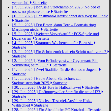
verspricht!
Startseite
[ 7. Juli 2025 ]
Borussia Stadtchampion 2025: No bed of
roses, no pleasure cruise
Startseite
[ 6. Juli 2025 ]
Christmann-Hattrick ebnet den Weg ins Finale
Startseite
[ 5. Juli 2025 ]
Erst Beton, dann Tore – Borussia ringt
Marpingen nieder
Startseite
[ 5. Juli 2025 ]
Weiterer Vorverkauf für FCS-Spiele und
Dauerkarten
Startseite
[ 4. Juli 2025 ]
Strammes Wochenende für Borussia
Startseite
[ 3. Juli 2025 ]
Ein Schritt zurück als ein Schritt nach vorne?
Startseite
[ 2. Juli 2025 ]
„Vom Erfindergeist zur Gegenwart: Ein
Sommertag beim SCL“
Startseite
[ 1. Juli 2025 ]
Zwei Stadttitel für die Borussen-Jugend
Startseite
[ 1. Juli 2025 ]
Heute Abend Startschuss zur
Stadtmeisterschaft 2025
Startseite
[ 30. Juni 2025 ]
Acht Tore in Halbzeit zwei
Startseite
[ 29. Juni 2025 ]
Hoffnungsvoller Start für die neue U23
Startseite
[ 29. Juni 2025 ]
Nächste Testspiel-Ausfahrt: Holz-
Wahlschied
Startseite
[ 28. Juni 2025 ]
Ein Abend beim FC Kutzhof – Testspiel,