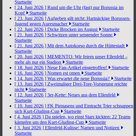
Startseite
[ 24. Juni 2026 ]
Rund um die Uhr (fast) nur Borussia im
Kopf
Startseite
[ 23. Juni 2026 ]
Aufgeben gilt nicht: Hartnäckige Borussen-
Jugend gegen Auersmacher
Startseite
[ 22. Juni 2026 ]
Dicke Brocken im August
Startseite
[ 21. Juni 2026 ]
Schwitzen unter sengender Sonne
Startseite
[ 21. Juni 2026 ]
Mit dem Autokorso durch die Hüttestadt
Startseite
[ 20. Juni 2026 ]
MEMENTO: Wir feiern unser Ellenfeld –
mehr als nur ein Stadion
Startseite
[ 18. Juni 2026 ]
Neue Fan-Artikel eingetroffen!
Startseite
[ 16. Juni 2026 ]
Nomen est omen
Startseite
[ 14. Juni 2026 ]
Was erwartet die neue Borussia?
Startseite
[ 13. Juni 2026 ]
Zweimaliger Drei-Tore-Vorsprung reichte
nicht
Startseite
[ 12. Juni 2026 ]
3er-Kette: Neues aus dem Ellenfeld
Startseite
[ 10. Juni 2026 ]
FK Pirmasens und Eintracht Trier schnappen
sich Kurt-Gluding-Cup
Startseite
[ 4. Juni 2026 ]
Da spielen, wo einst Stars kickten: 22 Teams
kämpfen um den Kurt-Gluding-Cup
Startseite
[ 3. Juni 2026 ]
Ellenfeld-Kulisse: Namen und Notizen
Startseite