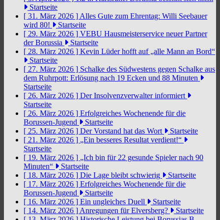
Startseite
[ 31. März 2026 ]
Alles Gute zum Ehrentag: Willi Seebauer
wird 80!
Startseite
[ 29. März 2026 ]
VEBU Hausmeisterservice neuer Partner
der Borussia
Startseite
[ 28. März 2026 ]
Kevin Lüder hofft auf „alle Mann an Bord“
Startseite
[ 27. März 2026 ]
Schalke des Südwestens gegen Schalke aus
dem Ruhrpott: Erlösung nach 19 Ecken und 88 Minuten
Startseite
[ 26. März 2026 ]
Der Insolvenzverwalter informiert
Startseite
[ 26. März 2026 ]
Erfolgreiches Wochenende für die
Borussen-Jugend
Startseite
[ 25. März 2026 ]
Der Vorstand hat das Wort
Startseite
[ 21. März 2026 ]
„Ein besseres Resultat verdient!“
Startseite
[ 19. März 2026 ]
„Ich bin für 22 gesunde Spieler nach 90
Minuten“
Startseite
[ 18. März 2026 ]
Die Lage bleibt schwierig
Startseite
[ 17. März 2026 ]
Erfolgreiches Wochenende für die
Borussen-Jugend
Startseite
[ 16. März 2026 ]
Ein ungleiches Duell
Startseite
[ 14. März 2026 ]
Anregungen für Elversberg?
Startseite
[ 13. März 2026 ]
Historische Leistung bei Borussias B-