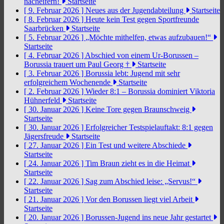
nacheifern!
Startseite
[ 9. Februar 2026 ]
Neues aus der Jugendabteilung
Startseite
[ 8. Februar 2026 ]
Heute kein Test gegen Sportfreunde
Saarbrücken
Startseite
[ 5. Februar 2026 ]
„Möchte mithelfen, etwas aufzubauen!“
Startseite
[ 4. Februar 2026 ]
Abschied von einem Ur-Borussen –
Borussia trauert um Paul Georg †
Startseite
[ 3. Februar 2026 ]
Borussia lebt: Jugend mit sehr
erfolgreichem Wochenende
Startseite
[ 2. Februar 2026 ]
Wieder 8:1 – Borussia dominiert Viktoria
Hühnerfeld
Startseite
[ 30. Januar 2026 ]
Keine Tore gegen Braunschweig
Startseite
[ 30. Januar 2026 ]
Erfolgreicher Testspielauftakt: 8:1 gegen
Jägersfreude
Startseite
[ 27. Januar 2026 ]
Ein Test und weitere Abschiede
Startseite
[ 24. Januar 2026 ]
Tim Braun zieht es in die Heimat
Startseite
[ 22. Januar 2026 ]
Sag zum Abschied leise: „Servus!“
Startseite
[ 21. Januar 2026 ]
Vor den Borussen liegt viel Arbeit
Startseite
[ 20. Januar 2026 ]
Borussen-Jugend ins neue Jahr gestartet