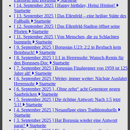
Ellenfeld und Borussia
Startseite
[ 14. September 2025 ]
Happy birthday, Heinz Histing!
Startseite
[ 13. September 2025 ]
Das Ellenfeld – eine heilige Stätte des
Fußballs
Startseite
[ 12. September 2025 ]
Das Ellenfeld-Stadion öffnet seine
Pforten
Startseite
[ 11. September 2025 ]
Von Menschen, die zu Schlachten
bummeln
Startseite
[ 9. September 2025 ]
Borussias U23: 2:2 in Bexbach kein
Beinbruch!
Startseite
[ 8. September 2025 ]
1:1 in Herrensohr: Wunsch-Remis für
den Borussen-Doc
Startseite
[ 7. September 2025 ]
Borussias Finalgegner von 1959 ist 125
Jahre alt!
Startseite
[ 6. September 2025 ]
Weiter, immer weiter: Nächste Ausfahrt
Herrensohr
Startseite
[ 6. September 2025 ]
„Ohne zehn“ acht Gegentore gegen
Saarbrücken
Startseite
[ 5. September 2025 ]
Die richtige Antwort: Nach 1:5 jetzt
5:1!
Startseite
[ 4. September 2025 ]
Neuauflage eines Traditionsduells
Startseite
[ 3. September 2025 ]
Hat Borussia wieder eine Antwort
parat?
Startseite