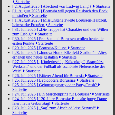
Startseite
[ 2. August 2025 ]
Abschied von Ludwig Lang †
Startseite
[ 1. August 2025 ]
Borussia will gegen Reisbach den Bock
umstoßen
Startseite
[ 1. August 2025 ]
Misslungene zweite Borussen-Halbzeit,
heimstarke Preußen
Startseite
[ 31. Juli 2025 ]
„Die Truppe hat Charakter und den Willen
zum Erfolg!“
Startseite
[ 30. Juli 2025 ]
Preußen und Borussen wollen heute die
ersten Punkte
Startseite
[ 29. Juli 2025 ]
Borussia-Kulisse
Startseite
[ 28. Juli 2025 ]
„Innova Home Ellenfeld-Stadion“ – Altes
erhalten und neues gestalten
Startseite
[ 27. Juli 2025 ]
„Kinderinsel“, „Kükenkoje“, Saarpfalz-
Werkstatt“ und der Fußball als „schönste Nebensache der
Welt“
Startseite
[ 26. Juli 2025 ]
Bitterer Abend für Borussia
Startseite
[ 25. Juli 2025 ]
Lepidoptera Borussiae
Startseite
[ 25. Juli 2025 ]
Geburtstagsparty oder Party-Crash?
Startseite
[ 24. Juli 2025 ]
Ein Märchenprinz für Borussia?
Startseite
[ 24. Juli 2025 ]
120 Jahre Borussia: Eine alte junge Dame
feiert heute Geburtstag!
Startseite
[ 23. Juli 2025 ]
„Sag´ zum Abschied leise Servus!“
Startseite