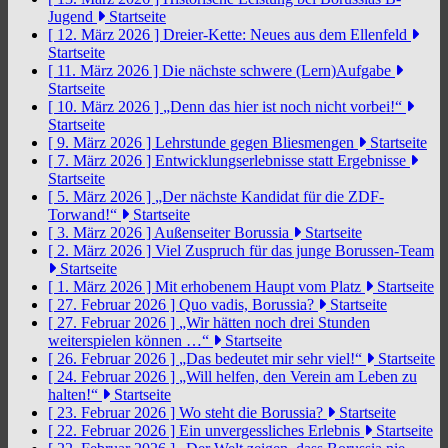
Jugend
Startseite
[ 12. März 2026 ]
Dreier-Kette: Neues aus dem Ellenfeld
Startseite
[ 11. März 2026 ]
Die nächste schwere (Lern)Aufgabe
Startseite
[ 10. März 2026 ]
„Denn das hier ist noch nicht vorbei!“
Startseite
[ 9. März 2026 ]
Lehrstunde gegen Bliesmengen
Startseite
[ 7. März 2026 ]
Entwicklungserlebnisse statt Ergebnisse
Startseite
[ 5. März 2026 ]
„Der nächste Kandidat für die ZDF-
Torwand!“
Startseite
[ 3. März 2026 ]
Außenseiter Borussia
Startseite
[ 2. März 2026 ]
Viel Zuspruch für das junge Borussen-Team
Startseite
[ 1. März 2026 ]
Mit erhobenem Haupt vom Platz
Startseite
[ 27. Februar 2026 ]
Quo vadis, Borussia?
Startseite
[ 27. Februar 2026 ]
„Wir hätten noch drei Stunden
weiterspielen können …“
Startseite
[ 26. Februar 2026 ]
„Das bedeutet mir sehr viel!“
Startseite
[ 24. Februar 2026 ]
„Will helfen, den Verein am Leben zu
halten!“
Startseite
[ 23. Februar 2026 ]
Wo steht die Borussia?
Startseite
[ 22. Februar 2026 ]
Ein unvergessliches Erlebnis
Startseite