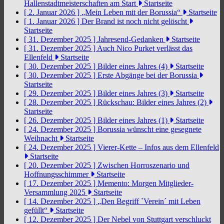
Hallenstadtmeisterschaften am Start
Startseite
[ 2. Januar 2026 ]
„Mein Leben mit der Borussia“
Startseite
[ 1. Januar 2026 ]
Der Brand ist noch nicht gelöscht
Startseite
[ 31. Dezember 2025 ]
Jahresend-Gedanken
Startseite
[ 31. Dezember 2025 ]
Auch Nico Purket verlässt das
Ellenfeld
Startseite
[ 30. Dezember 2025 ]
Bilder eines Jahres (4)
Startseite
[ 30. Dezember 2025 ]
Erste Abgänge bei der Borussia
Startseite
[ 29. Dezember 2025 ]
Bilder eines Jahres (3)
Startseite
[ 28. Dezember 2025 ]
Rückschau: Bilder eines Jahres (2)
Startseite
[ 26. Dezember 2025 ]
Bilder eines Jahres (1)
Startseite
[ 24. Dezember 2025 ]
Borussia wünscht eine gesegnete
Weihnacht
Startseite
[ 24. Dezember 2025 ]
Vierer-Kette – Infos aus dem Ellenfeld
Startseite
[ 20. Dezember 2025 ]
Zwischen Horroszenario und
Hoffnungsschimmer
Startseite
[ 17. Dezember 2025 ]
Memento: Morgen Mitglieder-
Versammlung 2025
Startseite
[ 14. Dezember 2025 ]
„Den Begriff `Verein´ mit Leben
gefüllt“
Startseite
[ 12. Dezember 2025 ]
Der Nebel von Stuttgart verschluckt