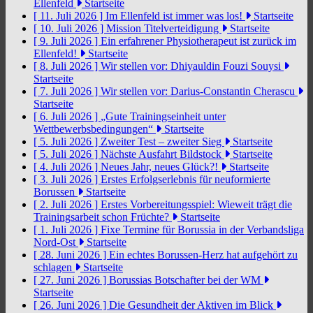
Ellenfeld
Startseite
[ 11. Juli 2026 ]
Im Ellenfeld ist immer was los!
Startseite
[ 10. Juli 2026 ]
Mission Titelverteidigung
Startseite
[ 9. Juli 2026 ]
Ein erfahrener Physiotherapeut ist zurück im
Ellenfeld!
Startseite
[ 8. Juli 2026 ]
Wir stellen vor: Dhiyauldin Fouzi Souysi
Startseite
[ 7. Juli 2026 ]
Wir stellen vor: Darius-Constantin Cherascu
Startseite
[ 6. Juli 2026 ]
„Gute Trainingseinheit unter
Wettbewerbsbedingungen“
Startseite
[ 5. Juli 2026 ]
Zweiter Test – zweiter Sieg
Startseite
[ 5. Juli 2026 ]
Nächste Ausfahrt Bildstock
Startseite
[ 4. Juli 2026 ]
Neues Jahr, neues Glück?!
Startseite
[ 3. Juli 2026 ]
Erstes Erfolgserlebnis für neuformierte
Borussen
Startseite
[ 2. Juli 2026 ]
Erstes Vorbereitungsspiel: Wieweit trägt die
Trainingsarbeit schon Früchte?
Startseite
[ 1. Juli 2026 ]
Fixe Termine für Borussia in der Verbandsliga
Nord-Ost
Startseite
[ 28. Juni 2026 ]
Ein echtes Borussen-Herz hat aufgehört zu
schlagen
Startseite
[ 27. Juni 2026 ]
Borussias Botschafter bei der WM
Startseite
[ 26. Juni 2026 ]
Die Gesundheit der Aktiven im Blick