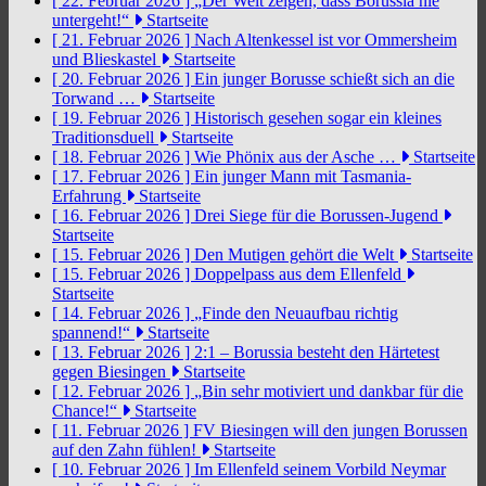
[ 22. Februar 2026 ]
„Der Welt zeigen, dass Borussia nie
untergeht!“
Startseite
[ 21. Februar 2026 ]
Nach Altenkessel ist vor Ommersheim
und Blieskastel
Startseite
[ 20. Februar 2026 ]
Ein junger Borusse schießt sich an die
Torwand …
Startseite
[ 19. Februar 2026 ]
Historisch gesehen sogar ein kleines
Traditionsduell
Startseite
[ 18. Februar 2026 ]
Wie Phönix aus der Asche …
Startseite
[ 17. Februar 2026 ]
Ein junger Mann mit Tasmania-
Erfahrung
Startseite
[ 16. Februar 2026 ]
Drei Siege für die Borussen-Jugend
Startseite
[ 15. Februar 2026 ]
Den Mutigen gehört die Welt
Startseite
[ 15. Februar 2026 ]
Doppelpass aus dem Ellenfeld
Startseite
[ 14. Februar 2026 ]
„Finde den Neuaufbau richtig
spannend!“
Startseite
[ 13. Februar 2026 ]
2:1 – Borussia besteht den Härtetest
gegen Biesingen
Startseite
[ 12. Februar 2026 ]
„Bin sehr motiviert und dankbar für die
Chance!“
Startseite
[ 11. Februar 2026 ]
FV Biesingen will den jungen Borussen
auf den Zahn fühlen!
Startseite
[ 10. Februar 2026 ]
Im Ellenfeld seinem Vorbild Neymar