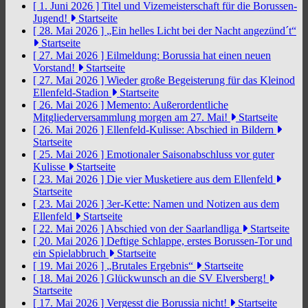
[ 1. Juni 2026 ]
Titel und Vizemeisterschaft für die Borussen-
Jugend!
Startseite
[ 28. Mai 2026 ]
„Ein helles Licht bei der Nacht angezünd´t“
Startseite
[ 27. Mai 2026 ]
Eilmeldung: Borussia hat einen neuen
Vorstand!
Startseite
[ 27. Mai 2026 ]
Wieder große Begeisterung für das Kleinod
Ellenfeld-Stadion
Startseite
[ 26. Mai 2026 ]
Memento: Außerordentliche
Mitgliederversammlung morgen am 27. Mai!
Startseite
[ 26. Mai 2026 ]
Ellenfeld-Kulisse: Abschied in Bildern
Startseite
[ 25. Mai 2026 ]
Emotionaler Saisonabschluss vor guter
Kulisse
Startseite
[ 23. Mai 2026 ]
Die vier Musketiere aus dem Ellenfeld
Startseite
[ 23. Mai 2026 ]
3er-Kette: Namen und Notizen aus dem
Ellenfeld
Startseite
[ 22. Mai 2026 ]
Abschied von der Saarlandliga
Startseite
[ 20. Mai 2026 ]
Deftige Schlappe, erstes Borussen-Tor und
ein Spielabbruch
Startseite
[ 19. Mai 2026 ]
„Brutales Ergebnis“
Startseite
[ 18. Mai 2026 ]
Glückwunsch an die SV Elversberg!
Startseite
[ 17. Mai 2026 ]
Vergesst die Borussia nicht!
Startseite