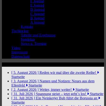
F Jugend
E Jugend
D Jugend
C Jugend
B Jugend
A Jugend
Kontakt
Tischkicker
Tabelle und Ergebnisse
Spielplan
News u. Termine
Video
Impressum
Datenschutz
News Ticker
[ 5. August 2026 ]
Reden wir mal über die zweite Reihe!
Startseite
[ 3. August 2026 ]
Namen und Notizen: Neues aus dem
Ellenfeld
Startseite
[ 2. August 2026 ]
Weiter, immer weiter!
Startseite
[ 31. Juli 2026 ]
Spannung steigt – jetzt geht´s los!
Startseite
[ 31. Juli 2026 ]
Ein Neinkerjer Bub führt die Borussia an
Startseite