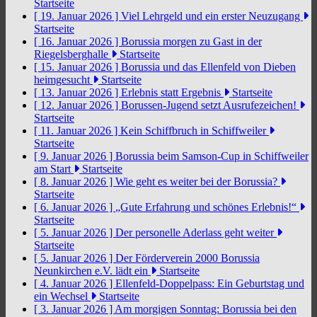
Startseite
[ 19. Januar 2026 ]
Viel Lehrgeld und ein erster Neuzugang
Startseite
[ 16. Januar 2026 ]
Borussia morgen zu Gast in der
Riegelsberghalle
Startseite
[ 15. Januar 2026 ]
Borussia und das Ellenfeld von Dieben
heimgesucht
Startseite
[ 13. Januar 2026 ]
Erlebnis statt Ergebnis
Startseite
[ 12. Januar 2026 ]
Borussen-Jugend setzt Ausrufezeichen!
Startseite
[ 11. Januar 2026 ]
Kein Schiffbruch in Schiffweiler
Startseite
[ 9. Januar 2026 ]
Borussia beim Samson-Cup in Schiffweiler
am Start
Startseite
[ 8. Januar 2026 ]
Wie geht es weiter bei der Borussia?
Startseite
[ 6. Januar 2026 ]
„Gute Erfahrung und schönes Erlebnis!“
Startseite
[ 5. Januar 2026 ]
Der personelle Aderlass geht weiter
Startseite
[ 5. Januar 2026 ]
Der Förderverein 2000 Borussia
Neunkirchen e.V. lädt ein
Startseite
[ 4. Januar 2026 ]
Ellenfeld-Doppelpass: Ein Geburtstag und
ein Wechsel
Startseite
[ 3. Januar 2026 ]
Am morgigen Sonntag: Borussia bei den