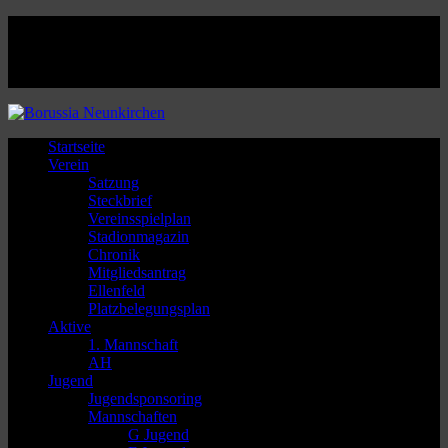
Facebook
Twitter
Instagram
Youtube
Startseite
Verein
Satzung
Steckbrief
Vereinsspielplan
Stadionmagazin
Chronik
Mitgliedsantrag
Ellenfeld
Platzbelegungsplan
Aktive
1. Mannschaft
AH
Jugend
Jugendsponsoring
Mannschaften
G Jugend