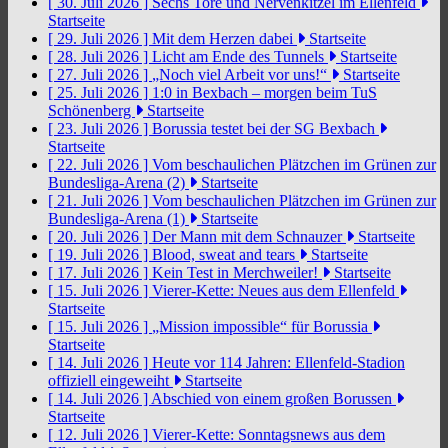
[ 30. Juli 2026 ]
Sechs Tore und Nervenkitzel im Ellenfeld
Startseite
[ 29. Juli 2026 ]
Mit dem Herzen dabei
Startseite
[ 28. Juli 2026 ]
Licht am Ende des Tunnels
Startseite
[ 27. Juli 2026 ]
„Noch viel Arbeit vor uns!“
Startseite
[ 25. Juli 2026 ]
1:0 in Bexbach – morgen beim TuS
Schönenberg
Startseite
[ 23. Juli 2026 ]
Borussia testet bei der SG Bexbach
Startseite
[ 22. Juli 2026 ]
Vom beschaulichen Plätzchen im Grünen zur
Bundesliga-Arena (2)
Startseite
[ 21. Juli 2026 ]
Vom beschaulichen Plätzchen im Grünen zur
Bundesliga-Arena (1)
Startseite
[ 20. Juli 2026 ]
Der Mann mit dem Schnauzer
Startseite
[ 19. Juli 2026 ]
Blood, sweat and tears
Startseite
[ 17. Juli 2026 ]
Kein Test in Merchweiler!
Startseite
[ 15. Juli 2026 ]
Vierer-Kette: Neues aus dem Ellenfeld
Startseite
[ 15. Juli 2026 ]
„Mission impossible“ für Borussia
Startseite
[ 14. Juli 2026 ]
Heute vor 114 Jahren: Ellenfeld-Stadion
offiziell eingeweiht
Startseite
[ 14. Juli 2026 ]
Abschied von einem großen Borussen
Startseite
[ 12. Juli 2026 ]
Vierer-Kette: Sonntagsnews aus dem