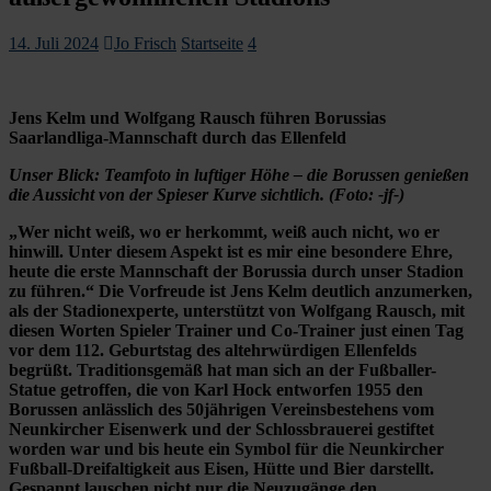
14. Juli 2024
Jo Frisch
Startseite
4
Jens Kelm und Wolfgang Rausch führen Borussias
Saarlandliga-Mannschaft durch das Ellenfeld
Unser Blick: Teamfoto in luftiger Höhe – die Borussen genießen
die Aussicht von der Spieser Kurve sichtlich. (Foto: -jf-)
„Wer nicht weiß, wo er herkommt, weiß auch nicht, wo er
hinwill. Unter diesem Aspekt ist es mir eine besondere Ehre,
heute die erste Mannschaft der Borussia durch unser Stadion
zu führen.“ Die Vorfreude ist Jens Kelm deutlich anzumerken,
als der Stadionexperte, unterstützt von Wolfgang Rausch, mit
diesen Worten Spieler Trainer und Co-Trainer just einen Tag
vor dem 112. Geburtstag des altehrwürdigen Ellenfelds
begrüßt. Traditionsgemäß hat man sich an der Fußballer-
Statue getroffen, die von Karl Hock entworfen 1955 den
Borussen anlässlich des 50jährigen Vereinsbestehens vom
Neunkircher Eisenwerk und der Schlossbrauerei gestiftet
worden war und bis heute ein Symbol für die Neunkircher
Fußball-Dreifaltigkeit aus Eisen, Hütte und Bier darstellt.
Gespannt lauschen nicht nur die Neuzugänge den