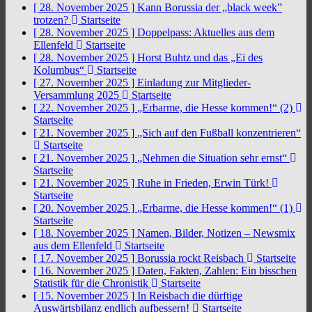
[ 28. November 2025 ]
Kann Borussia der „black week”
trotzen?
Startseite
[ 28. November 2025 ]
Doppelpass: Aktuelles aus dem
Ellenfeld
Startseite
[ 28. November 2025 ]
Horst Buhtz und das „Ei des
Kolumbus“
Startseite
[ 27. November 2025 ]
Einladung zur Mitglieder-
Versammlung 2025
Startseite
[ 22. November 2025 ]
„Erbarme, die Hesse kommen!“ (2)
Startseite
[ 21. November 2025 ]
„Sich auf den Fußball konzentrieren“
Startseite
[ 21. November 2025 ]
„Nehmen die Situation sehr ernst“
Startseite
[ 21. November 2025 ]
Ruhe in Frieden, Erwin Türk!
Startseite
[ 20. November 2025 ]
„Erbarme, die Hesse kommen!“ (1)
Startseite
[ 18. November 2025 ]
Namen, Bilder, Notizen – Newsmix
aus dem Ellenfeld
Startseite
[ 17. November 2025 ]
Borussia rockt Reisbach
Startseite
[ 16. November 2025 ]
Daten, Fakten, Zahlen: Ein bisschen
Statistik für die Chronistik
Startseite
[ 15. November 2025 ]
In Reisbach die dürftige
Auswärtsbilanz endlich aufbessern!
Startseite