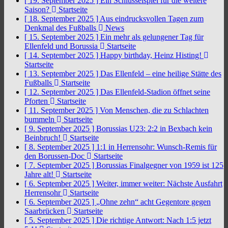
[ 19. September 2025 ]
Ein Schlüsselspiel für die weitere
Saison?
Startseite
[ 18. September 2025 ]
Aus eindrucksvollen Tagen zum
Denkmal des Fußballs
News
[ 15. September 2025 ]
Ein mehr als gelungener Tag für
Ellenfeld und Borussia
Startseite
[ 14. September 2025 ]
Happy birthday, Heinz Histing!
Startseite
[ 13. September 2025 ]
Das Ellenfeld – eine heilige Stätte des
Fußballs
Startseite
[ 12. September 2025 ]
Das Ellenfeld-Stadion öffnet seine
Pforten
Startseite
[ 11. September 2025 ]
Von Menschen, die zu Schlachten
bummeln
Startseite
[ 9. September 2025 ]
Borussias U23: 2:2 in Bexbach kein
Beinbruch!
Startseite
[ 8. September 2025 ]
1:1 in Herrensohr: Wunsch-Remis für
den Borussen-Doc
Startseite
[ 7. September 2025 ]
Borussias Finalgegner von 1959 ist 125
Jahre alt!
Startseite
[ 6. September 2025 ]
Weiter, immer weiter: Nächste Ausfahrt
Herrensohr
Startseite
[ 6. September 2025 ]
„Ohne zehn“ acht Gegentore gegen
Saarbrücken
Startseite
[ 5. September 2025 ]
Die richtige Antwort: Nach 1:5 jetzt