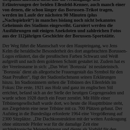
Erläuterungen der beiden Ellenfeld-Kenner, auch manch einer
von denen, die schon länger das Borussen-Trikot tragen,
werden im Laufe der nächsten 90 Minuten (plus
„Nachspielzeit“) in manches bislang noch nicht bekanntes
Geheimnis des Stadions eingeweiht. Garniert werden die
Ausführungen mit einigen Anekdoten und zahlreichen Fotos
aus der 112jährigen Geschichte der Borussen-Sportstätte.
Der Weg führt die Mannschaft vor den Haupteingang, wo Jens
Kelm die heraldische Besonderheit des dort angebrachten Borussen-
Logos erläutert, das die preußischen Farben Schwarz und Weiß
aufgreift und nach dem goldenen Schnitt gestaltet ist. Zudem hat es
der Vereinsname in sich: „Das Wort `Borussia´ ist neulateinisch.
`Borussia´ dient als allegorische Frauengestalt das Symbol für den
Staat Preußen“, fügt der Stadionfachmann seinen Erklärungen
hinzu. Im Stadioninnern stehen die Tribünen des Ellenfelds im
Fokus: Die erste, 1921 aus Holz und ganz im englischen Stil
errichtet, befand sich an der Stelle der heutigen Gegengeraden und
wurde schon 1928 durch ein Feuer zerstört. Mit Hilfe einer
Tribünengesellschaft wurde dort, wo heute die Haupttribüne steht,
aus Ziegelstein eine neue Tribüne mit ca. 700 Plätzen gebaut. Der
Aufstieg in die Bundesliga erforderte 1964 eine Vergrößerung auf
2300 Sitzplätze. „Die Dachkonstruktion mit der weiten Auskragung
ohne stützende Pfeiler war für die damalige Zeit eine
architektonische Meisterleistung und diente als Vorbild für den