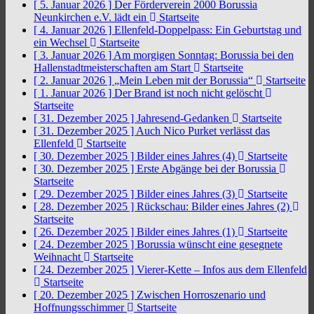
[ 5. Januar 2026 ]
Der Förderverein 2000 Borussia
Neunkirchen e.V. lädt ein
Startseite
[ 4. Januar 2026 ]
Ellenfeld-Doppelpass: Ein Geburtstag und
ein Wechsel
Startseite
[ 3. Januar 2026 ]
Am morgigen Sonntag: Borussia bei den
Hallenstadtmeisterschaften am Start
Startseite
[ 2. Januar 2026 ]
„Mein Leben mit der Borussia“
Startseite
[ 1. Januar 2026 ]
Der Brand ist noch nicht gelöscht
Startseite
[ 31. Dezember 2025 ]
Jahresend-Gedanken
Startseite
[ 31. Dezember 2025 ]
Auch Nico Purket verlässt das
Ellenfeld
Startseite
[ 30. Dezember 2025 ]
Bilder eines Jahres (4)
Startseite
[ 30. Dezember 2025 ]
Erste Abgänge bei der Borussia
Startseite
[ 29. Dezember 2025 ]
Bilder eines Jahres (3)
Startseite
[ 28. Dezember 2025 ]
Rückschau: Bilder eines Jahres (2)
Startseite
[ 26. Dezember 2025 ]
Bilder eines Jahres (1)
Startseite
[ 24. Dezember 2025 ]
Borussia wünscht eine gesegnete
Weihnacht
Startseite
[ 24. Dezember 2025 ]
Vierer-Kette – Infos aus dem Ellenfeld
Startseite
[ 20. Dezember 2025 ]
Zwischen Horroszenario und
Hoffnungsschimmer
Startseite