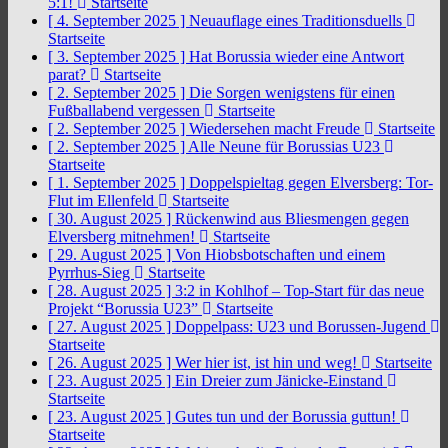
5:1!
Startseite
[ 4. September 2025 ]
Neuauflage eines Traditionsduells
Startseite
[ 3. September 2025 ]
Hat Borussia wieder eine Antwort
parat?
Startseite
[ 2. September 2025 ]
Die Sorgen wenigstens für einen
Fußballabend vergessen
Startseite
[ 2. September 2025 ]
Wiedersehen macht Freude
Startseite
[ 2. September 2025 ]
Alle Neune für Borussias U23
Startseite
[ 1. September 2025 ]
Doppelspieltag gegen Elversberg: Tor-
Flut im Ellenfeld
Startseite
[ 30. August 2025 ]
Rückenwind aus Bliesmengen gegen
Elversberg mitnehmen!
Startseite
[ 29. August 2025 ]
Von Hiobsbotschaften und einem
Pyrrhus-Sieg
Startseite
[ 28. August 2025 ]
3:2 in Kohlhof – Top-Start für das neue
Projekt “Borussia U23”
Startseite
[ 27. August 2025 ]
Doppelpass: U23 und Borussen-Jugend
Startseite
[ 26. August 2025 ]
Wer hier ist, ist hin und weg!
Startseite
[ 23. August 2025 ]
Ein Dreier zum Jänicke-Einstand
Startseite
[ 23. August 2025 ]
Gutes tun und der Borussia guttun!
Startseite