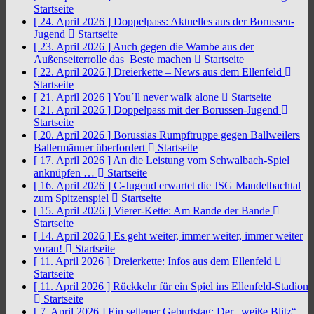
Startseite
[ 24. April 2026 ]
Doppelpass: Aktuelles aus der Borussen-
Jugend
Startseite
[ 23. April 2026 ]
Auch gegen die Wambe aus der
Außenseiterrolle das Beste machen
Startseite
[ 22. April 2026 ]
Dreierkette – News aus dem Ellenfeld
Startseite
[ 21. April 2026 ]
You´ll never walk alone
Startseite
[ 21. April 2026 ]
Doppelpass mit der Borussen-Jugend
Startseite
[ 20. April 2026 ]
Borussias Rumpftruppe gegen Ballweilers
Ballermänner überfordert
Startseite
[ 17. April 2026 ]
An die Leistung vom Schwalbach-Spiel
anknüpfen …
Startseite
[ 16. April 2026 ]
C-Jugend erwartet die JSG Mandelbachtal
zum Spitzenspiel
Startseite
[ 15. April 2026 ]
Vierer-Kette: Am Rande der Bande
Startseite
[ 14. April 2026 ]
Es geht weiter, immer weiter, immer weiter
voran!
Startseite
[ 11. April 2026 ]
Dreierkette: Infos aus dem Ellenfeld
Startseite
[ 11. April 2026 ]
Rückkehr für ein Spiel ins Ellenfeld-Stadion
Startseite
[ 7. April 2026 ]
Ein seltener Geburtstag: Der „weiße Blitz“