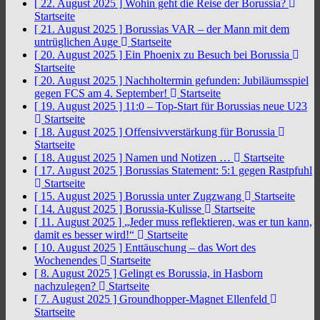
[ 22. August 2025 ]
Wohin geht die Reise der Borussia?
Startseite
[ 21. August 2025 ]
Borussias VAR – der Mann mit dem
untrüglichen Auge
Startseite
[ 20. August 2025 ]
Ein Phoenix zu Besuch bei Borussia
Startseite
[ 20. August 2025 ]
Nachholtermin gefunden: Jubiläumsspiel
gegen FCS am 4. September!
Startseite
[ 19. August 2025 ]
11:0 – Top-Start für Borussias neue U23
Startseite
[ 18. August 2025 ]
Offensivverstärkung für Borussia
Startseite
[ 18. August 2025 ]
Namen und Notizen …
Startseite
[ 17. August 2025 ]
Borussias Statement: 5:1 gegen Rastpfuhl
Startseite
[ 15. August 2025 ]
Borussia unter Zugzwang
Startseite
[ 14. August 2025 ]
Borussia-Kulisse
Startseite
[ 11. August 2025 ]
„Jeder muss reflektieren, was er tun kann,
damit es besser wird!“
Startseite
[ 10. August 2025 ]
Enttäuschung – das Wort des
Wochenendes
Startseite
[ 8. August 2025 ]
Gelingt es Borussia, in Hasborn
nachzulegen?
Startseite
[ 7. August 2025 ]
Groundhopper-Magnet Ellenfeld
Startseite