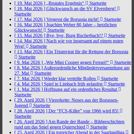
[ 19. Mai 2026 ]
„Brutales Ergebnis“
Startseite
[ 18. Mai 2026 ]
Glückwunsch an die SV Elversberg!
Startseite
[ 17. Mai 2026 ]
Vergesst die Borussia nicht!
Startseite
[ 16. Mai 2026 ]
Joachim Weber 80 Jahre – herzlichen
Glückwunsch!
Startseite
[ 15. Mai 2026 ]
Bye, bye, Burg Bucherbach!?
Startseite
[ 14. Mai 2026 ]
Nach wie vor insgesamt auf einem guten
Weg!
Startseite
[ 13. Mai 2026 ]
Ein Triumvirat für die Rettung der Borussia
Startseite
[ 9. Mai 2026 ]
„Wie Mini Cooper gegen Ferrari!“
Startseite
[ 8. Mai 2026 ]
Außerordentliche Mitgliederversammlung am
27. Mai
Startseite
[ 7. Mai 2026 ]
Wieder klar verteilte Rollen
Startseite
[ 4. Mai 2026 ]
Spiel in Limbach früh gelaufen
Startseite
[ 1. Mai 2026 ]
Hoffnung auf ein ordentliches Resultat
Startseite
[ 29. April 2026 ]
Viererkette: Neues aus der Borussen-
Jugend
Startseite
[ 28. April 2026 ]
Der “FCS-Killer” von 1966 wird 85!
Startseite
[ 26. April 2026 ]
Am Rande der Bande – Bildgeschichten
rund um das Spiel gegen Quierschied
Startseite
[ 25. April 2026 ]
Ein torreicher Abend in der Saarlandliga