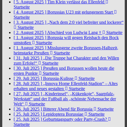
[ 5. August 2025 ]
Tim Klein verlässt das Ellenfeld
Startseite
[ 4. August 2025 ]
Borussias U23 mit gelungenem Start
Startseite
[ 3. August 2025 ]
„Nach dem 2:0 viel befreiter und lockerer“
Startseite
[ 2. August 2025 ]
Abschied von Ludwig Lang †
Startseite
[ 1. August 2025 ]
Borussia will gegen Reisbach den Bock
umstoßen
Startseite
[ 1. August 2025 ]
Misslungene zweite Borussen-Halbzeit,
heimstarke Preußen
Startseite
[ 31. Juli 2025 ]
„Die Truppe hat Charakter und den Willen
zum Erfolg!“
Startseite
[ 30. Juli 2025 ]
Preußen und Borussen wollen heute die
ersten Punkte
Startseite
[ 29. Juli 2025 ]
Borussia-Kulisse
Startseite
[ 28. Juli 2025 ]
„Innova Home Ellenfeld-Stadion“ – Altes
erhalten und neues gestalten
Startseite
[ 27. Juli 2025 ]
„Kinderinsel“, „Kükenkoje“, Saarpfalz-
Werkstatt“ und der Fußball als „schönste Nebensache der
Welt“
Startseite
[ 26. Juli 2025 ]
Bitterer Abend für Borussia
Startseite
[ 25. Juli 2025 ]
Lepidoptera Borussiae
Startseite
[ 25. Juli 2025 ]
Geburtstagsparty oder Party-Crash?
Startseite