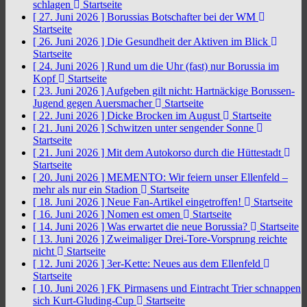
schlagen
Startseite
[ 27. Juni 2026 ]
Borussias Botschafter bei der WM
Startseite
[ 26. Juni 2026 ]
Die Gesundheit der Aktiven im Blick
Startseite
[ 24. Juni 2026 ]
Rund um die Uhr (fast) nur Borussia im
Kopf
Startseite
[ 23. Juni 2026 ]
Aufgeben gilt nicht: Hartnäckige Borussen-
Jugend gegen Auersmacher
Startseite
[ 22. Juni 2026 ]
Dicke Brocken im August
Startseite
[ 21. Juni 2026 ]
Schwitzen unter sengender Sonne
Startseite
[ 21. Juni 2026 ]
Mit dem Autokorso durch die Hüttestadt
Startseite
[ 20. Juni 2026 ]
MEMENTO: Wir feiern unser Ellenfeld –
mehr als nur ein Stadion
Startseite
[ 18. Juni 2026 ]
Neue Fan-Artikel eingetroffen!
Startseite
[ 16. Juni 2026 ]
Nomen est omen
Startseite
[ 14. Juni 2026 ]
Was erwartet die neue Borussia?
Startseite
[ 13. Juni 2026 ]
Zweimaliger Drei-Tore-Vorsprung reichte
nicht
Startseite
[ 12. Juni 2026 ]
3er-Kette: Neues aus dem Ellenfeld
Startseite
[ 10. Juni 2026 ]
FK Pirmasens und Eintracht Trier schnappen
sich Kurt-Gluding-Cup
Startseite