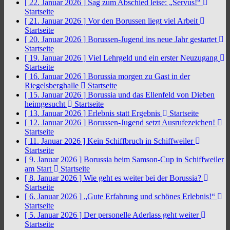
[ 22. Januar 2026 ]
Sag zum Abschied leise: „Servus!“
Startseite
[ 21. Januar 2026 ]
Vor den Borussen liegt viel Arbeit
Startseite
[ 20. Januar 2026 ]
Borussen-Jugend ins neue Jahr gestartet
Startseite
[ 19. Januar 2026 ]
Viel Lehrgeld und ein erster Neuzugang
Startseite
[ 16. Januar 2026 ]
Borussia morgen zu Gast in der
Riegelsberghalle
Startseite
[ 15. Januar 2026 ]
Borussia und das Ellenfeld von Dieben
heimgesucht
Startseite
[ 13. Januar 2026 ]
Erlebnis statt Ergebnis
Startseite
[ 12. Januar 2026 ]
Borussen-Jugend setzt Ausrufezeichen!
Startseite
[ 11. Januar 2026 ]
Kein Schiffbruch in Schiffweiler
Startseite
[ 9. Januar 2026 ]
Borussia beim Samson-Cup in Schiffweiler
am Start
Startseite
[ 8. Januar 2026 ]
Wie geht es weiter bei der Borussia?
Startseite
[ 6. Januar 2026 ]
„Gute Erfahrung und schönes Erlebnis!“
Startseite
[ 5. Januar 2026 ]
Der personelle Aderlass geht weiter
Startseite