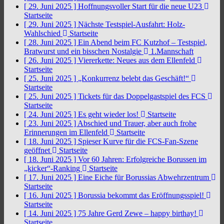
[ 29. Juni 2025 ]
Hoffnungsvoller Start für die neue U23
Startseite
[ 29. Juni 2025 ]
Nächste Testspiel-Ausfahrt: Holz-
Wahlschied
Startseite
[ 28. Juni 2025 ]
Ein Abend beim FC Kutzhof – Testspiel,
Bratwurst und ein bisschen Nostalgie
1.Mannschaft
[ 26. Juni 2025 ]
Viererkette: Neues aus dem Ellenfeld
Startseite
[ 25. Juni 2025 ]
„Konkurrenz belebt das Geschäft!“
Startseite
[ 25. Juni 2025 ]
Tickets für das Doppelgastspiel des FCS
Startseite
[ 24. Juni 2025 ]
Es geht wieder los!
Startseite
[ 23. Juni 2025 ]
Abschied und Trauer, aber auch frohe
Erinnerungen im Ellenfeld
Startseite
[ 18. Juni 2025 ]
Spieser Kurve für die FCS-Fan-Szene
geöffnet
Startseite
[ 18. Juni 2025 ]
Vor 60 Jahren: Erfolgreiche Borussen im
„kicker“-Ranking
Startseite
[ 17. Juni 2025 ]
Eine Eiche für Borussias Abwehrzentrum
Startseite
[ 16. Juni 2025 ]
Borussia bekommt das Eröffnungsspiel!
Startseite
[ 14. Juni 2025 ]
75 Jahre Gerd Zewe – happy birthay!
Startseite