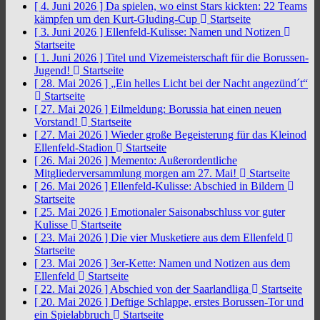
[ 4. Juni 2026 ]
Da spielen, wo einst Stars kickten: 22 Teams
kämpfen um den Kurt-Gluding-Cup
Startseite
[ 3. Juni 2026 ]
Ellenfeld-Kulisse: Namen und Notizen
Startseite
[ 1. Juni 2026 ]
Titel und Vizemeisterschaft für die Borussen-
Jugend!
Startseite
[ 28. Mai 2026 ]
„Ein helles Licht bei der Nacht angezünd´t“
Startseite
[ 27. Mai 2026 ]
Eilmeldung: Borussia hat einen neuen
Vorstand!
Startseite
[ 27. Mai 2026 ]
Wieder große Begeisterung für das Kleinod
Ellenfeld-Stadion
Startseite
[ 26. Mai 2026 ]
Memento: Außerordentliche
Mitgliederversammlung morgen am 27. Mai!
Startseite
[ 26. Mai 2026 ]
Ellenfeld-Kulisse: Abschied in Bildern
Startseite
[ 25. Mai 2026 ]
Emotionaler Saisonabschluss vor guter
Kulisse
Startseite
[ 23. Mai 2026 ]
Die vier Musketiere aus dem Ellenfeld
Startseite
[ 23. Mai 2026 ]
3er-Kette: Namen und Notizen aus dem
Ellenfeld
Startseite
[ 22. Mai 2026 ]
Abschied von der Saarlandliga
Startseite
[ 20. Mai 2026 ]
Deftige Schlappe, erstes Borussen-Tor und
ein Spielabbruch
Startseite