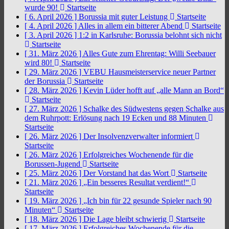
wurde 90!
Startseite
[ 6. April 2026 ]
Borussia mit guter Leistung
Startseite
[ 4. April 2026 ]
Alles in allem ein bitterer Abend
Startseite
[ 3. April 2026 ]
1:2 in Karlsruhe: Borussia belohnt sich nicht
Startseite
[ 31. März 2026 ]
Alles Gute zum Ehrentag: Willi Seebauer
wird 80!
Startseite
[ 29. März 2026 ]
VEBU Hausmeisterservice neuer Partner
der Borussia
Startseite
[ 28. März 2026 ]
Kevin Lüder hofft auf „alle Mann an Bord“
Startseite
[ 27. März 2026 ]
Schalke des Südwestens gegen Schalke aus
dem Ruhrpott: Erlösung nach 19 Ecken und 88 Minuten
Startseite
[ 26. März 2026 ]
Der Insolvenzverwalter informiert
Startseite
[ 26. März 2026 ]
Erfolgreiches Wochenende für die
Borussen-Jugend
Startseite
[ 25. März 2026 ]
Der Vorstand hat das Wort
Startseite
[ 21. März 2026 ]
„Ein besseres Resultat verdient!“
Startseite
[ 19. März 2026 ]
„Ich bin für 22 gesunde Spieler nach 90
Minuten“
Startseite
[ 18. März 2026 ]
Die Lage bleibt schwierig
Startseite
[ 17. März 2026 ]
Erfolgreiches Wochenende für die