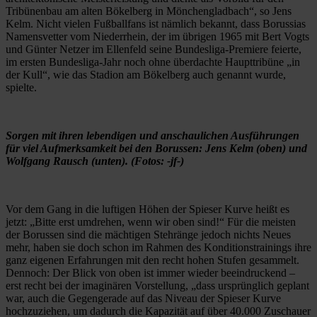
Tribünenbau am alten Bökelberg in Mönchengladbach“, so Jens
Kelm. Nicht vielen Fußballfans ist nämlich bekannt, dass Borussias
Namensvetter vom Niederrhein, der im übrigen 1965 mit Bert Vogts
und Günter Netzer im Ellenfeld seine Bundesliga-Premiere feierte,
im ersten Bundesliga-Jahr noch ohne überdachte Haupttribüne „in
der Kull“, wie das Stadion am Bökelberg auch genannt wurde,
spielte.
Sorgen mit ihren lebendigen und anschaulichen Ausführungen
für viel Aufmerksamkeit bei den Borussen: Jens Kelm (oben) und
Wolfgang Rausch (unten). (Fotos: -jf-)
Vor dem Gang in die luftigen Höhen der Spieser Kurve heißt es
jetzt: „Bitte erst umdrehen, wenn wir oben sind!“ Für die meisten
der Borussen sind die mächtigen Stehränge jedoch nichts Neues
mehr, haben sie doch schon im Rahmen des Konditionstrainings ihre
ganz eigenen Erfahrungen mit den recht hohen Stufen gesammelt.
Dennoch: Der Blick von oben ist immer wieder beeindruckend –
erst recht bei der imaginären Vorstellung, „dass ursprünglich geplant
war, auch die Gegengerade auf das Niveau der Spieser Kurve
hochzuziehen, um dadurch die Kapazität auf über 40.000 Zuschauer