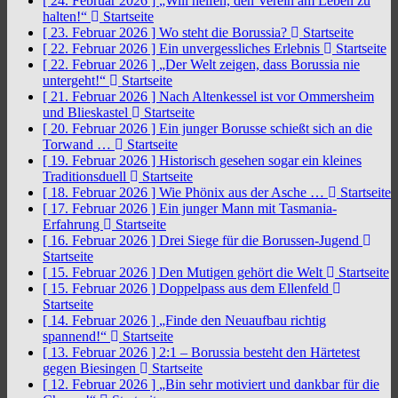
[ 24. Februar 2026 ]
„Will helfen, den Verein am Leben zu
halten!“
Startseite
[ 23. Februar 2026 ]
Wo steht die Borussia?
Startseite
[ 22. Februar 2026 ]
Ein unvergessliches Erlebnis
Startseite
[ 22. Februar 2026 ]
„Der Welt zeigen, dass Borussia nie
untergeht!“
Startseite
[ 21. Februar 2026 ]
Nach Altenkessel ist vor Ommersheim
und Blieskastel
Startseite
[ 20. Februar 2026 ]
Ein junger Borusse schießt sich an die
Torwand …
Startseite
[ 19. Februar 2026 ]
Historisch gesehen sogar ein kleines
Traditionsduell
Startseite
[ 18. Februar 2026 ]
Wie Phönix aus der Asche …
Startseite
[ 17. Februar 2026 ]
Ein junger Mann mit Tasmania-
Erfahrung
Startseite
[ 16. Februar 2026 ]
Drei Siege für die Borussen-Jugend
Startseite
[ 15. Februar 2026 ]
Den Mutigen gehört die Welt
Startseite
[ 15. Februar 2026 ]
Doppelpass aus dem Ellenfeld
Startseite
[ 14. Februar 2026 ]
„Finde den Neuaufbau richtig
spannend!“
Startseite
[ 13. Februar 2026 ]
2:1 – Borussia besteht den Härtetest
gegen Biesingen
Startseite
[ 12. Februar 2026 ]
„Bin sehr motiviert und dankbar für die