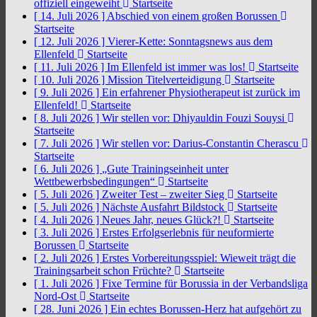
offiziell eingeweiht
Startseite
[ 14. Juli 2026 ]
Abschied von einem großen Borussen
Startseite
[ 12. Juli 2026 ]
Vierer-Kette: Sonntagsnews aus dem
Ellenfeld
Startseite
[ 11. Juli 2026 ]
Im Ellenfeld ist immer was los!
Startseite
[ 10. Juli 2026 ]
Mission Titelverteidigung
Startseite
[ 9. Juli 2026 ]
Ein erfahrener Physiotherapeut ist zurück im
Ellenfeld!
Startseite
[ 8. Juli 2026 ]
Wir stellen vor: Dhiyauldin Fouzi Souysi
Startseite
[ 7. Juli 2026 ]
Wir stellen vor: Darius-Constantin Cherascu
Startseite
[ 6. Juli 2026 ]
„Gute Trainingseinheit unter
Wettbewerbsbedingungen“
Startseite
[ 5. Juli 2026 ]
Zweiter Test – zweiter Sieg
Startseite
[ 5. Juli 2026 ]
Nächste Ausfahrt Bildstock
Startseite
[ 4. Juli 2026 ]
Neues Jahr, neues Glück?!
Startseite
[ 3. Juli 2026 ]
Erstes Erfolgserlebnis für neuformierte
Borussen
Startseite
[ 2. Juli 2026 ]
Erstes Vorbereitungsspiel: Wieweit trägt die
Trainingsarbeit schon Früchte?
Startseite
[ 1. Juli 2026 ]
Fixe Termine für Borussia in der Verbandsliga
Nord-Ost
Startseite
[ 28. Juni 2026 ]
Ein echtes Borussen-Herz hat aufgehört zu