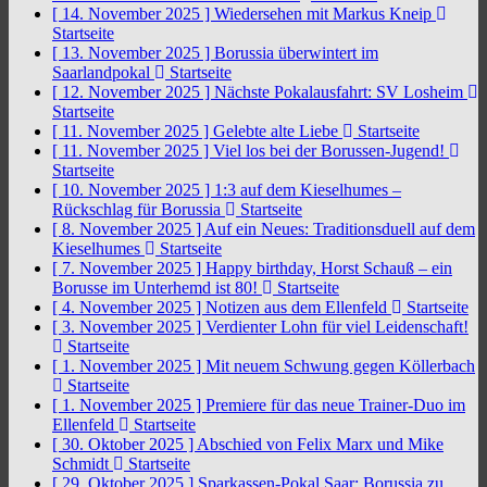
[ 14. November 2025 ]
Wiedersehen mit Markus Kneip
Startseite
[ 13. November 2025 ]
Borussia überwintert im
Saarlandpokal
Startseite
[ 12. November 2025 ]
Nächste Pokalausfahrt: SV Losheim
Startseite
[ 11. November 2025 ]
Gelebte alte Liebe
Startseite
[ 11. November 2025 ]
Viel los bei der Borussen-Jugend!
Startseite
[ 10. November 2025 ]
1:3 auf dem Kieselhumes –
Rückschlag für Borussia
Startseite
[ 8. November 2025 ]
Auf ein Neues: Traditionsduell auf dem
Kieselhumes
Startseite
[ 7. November 2025 ]
Happy birthday, Horst Schauß – ein
Borusse im Unterhemd ist 80!
Startseite
[ 4. November 2025 ]
Notizen aus dem Ellenfeld
Startseite
[ 3. November 2025 ]
Verdienter Lohn für viel Leidenschaft!
Startseite
[ 1. November 2025 ]
Mit neuem Schwung gegen Köllerbach
Startseite
[ 1. November 2025 ]
Premiere für das neue Trainer-Duo im
Ellenfeld
Startseite
[ 30. Oktober 2025 ]
Abschied von Felix Marx und Mike
Schmidt
Startseite
[ 29. Oktober 2025 ]
Sparkassen-Pokal Saar: Borussia zu