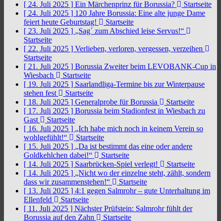
[ 24. Juli 2025 ]
Ein Märchenprinz für Borussia?
Startseite
[ 24. Juli 2025 ]
120 Jahre Borussia: Eine alte junge Dame
feiert heute Geburtstag!
Startseite
[ 23. Juli 2025 ]
„Sag´ zum Abschied leise Servus!“
Startseite
[ 22. Juli 2025 ]
Verlieben, verloren, vergessen, verzeihen
Startseite
[ 21. Juli 2025 ]
Borussia Zweiter beim LEVOBANK-Cup in
Wiesbach
Startseite
[ 19. Juli 2025 ]
Saarlandliga-Termine bis zur Winterpause
stehen fest
Startseite
[ 18. Juli 2025 ]
Generalprobe für Borussia
Startseite
[ 17. Juli 2025 ]
Borussia beim Stadionfest in Wiesbach zu
Gast
Startseite
[ 16. Juli 2025 ]
„Ich habe mich noch in keinem Verein so
wohlgefühlt!“
Startseite
[ 15. Juli 2025 ]
„Da ist bestimmt das eine oder andere
Goldkehlchen dabei!“
Startseite
[ 14. Juli 2025 ]
Saarbrücken-Spiel verlegt!
Startseite
[ 14. Juli 2025 ]
„Nicht wo der einzelne steht, zählt, sondern
dass wir zusammenstehen!“
Startseite
[ 13. Juli 2025 ]
4:1 gegen Salmrohr – gute Unterhaltung im
Ellenfeld
Startseite
[ 11. Juli 2025 ]
Nächster Prüfstein: Salmrohr fühlt der
Borussia auf den Zahn
Startseite