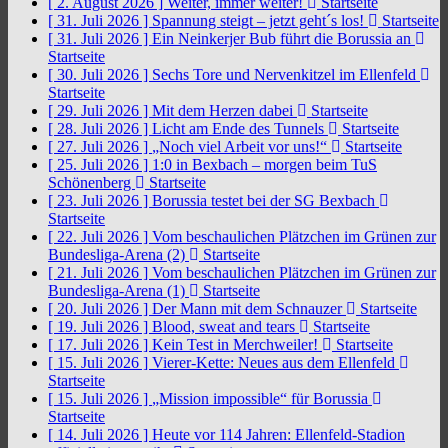
[ 2. August 2026 ]
Weiter, immer weiter!
Startseite
[ 31. Juli 2026 ]
Spannung steigt – jetzt geht´s los!
Startseite
[ 31. Juli 2026 ]
Ein Neinkerjer Bub führt die Borussia an
Startseite
[ 30. Juli 2026 ]
Sechs Tore und Nervenkitzel im Ellenfeld
Startseite
[ 29. Juli 2026 ]
Mit dem Herzen dabei
Startseite
[ 28. Juli 2026 ]
Licht am Ende des Tunnels
Startseite
[ 27. Juli 2026 ]
„Noch viel Arbeit vor uns!“
Startseite
[ 25. Juli 2026 ]
1:0 in Bexbach – morgen beim TuS
Schönenberg
Startseite
[ 23. Juli 2026 ]
Borussia testet bei der SG Bexbach
Startseite
[ 22. Juli 2026 ]
Vom beschaulichen Plätzchen im Grünen zur
Bundesliga-Arena (2)
Startseite
[ 21. Juli 2026 ]
Vom beschaulichen Plätzchen im Grünen zur
Bundesliga-Arena (1)
Startseite
[ 20. Juli 2026 ]
Der Mann mit dem Schnauzer
Startseite
[ 19. Juli 2026 ]
Blood, sweat and tears
Startseite
[ 17. Juli 2026 ]
Kein Test in Merchweiler!
Startseite
[ 15. Juli 2026 ]
Vierer-Kette: Neues aus dem Ellenfeld
Startseite
[ 15. Juli 2026 ]
„Mission impossible“ für Borussia
Startseite
[ 14. Juli 2026 ]
Heute vor 114 Jahren: Ellenfeld-Stadion