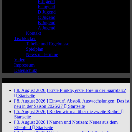
F Jugend
E Jugend
D Jugend
C Jugend
B Jugend
A Jugend
Kontakt
Tischkicker
Tabelle und Ergebnisse
Spielplan
News u. Termine
Video
Impressum
Datenschutz
News Ticker
[ 8. August 2026 ]
Erste Punkte, erste Tore in der Saarpfalz?
Startseite
[ 8. August 2026 ]
Einwurf, Abstoß, Auswechslungen: Das ist
neu in der Saison 2026/27
Startseite
[ 5. August 2026 ]
Reden wir mal über die zweite Reihe!
Startseite
[ 3. August 2026 ]
Namen und Notizen: Neues aus dem
Ellenfeld
Startseite