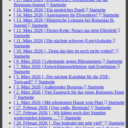
Borussen-Jugend
Startseite
[ 16. März 2026 ]
Ein ungleiches Duell
Startseite
[ 14. März 2026 ]
Anregungen für Elversberg?
Startseite
[ 13. März 2026 ]
Historische Leistung bei Borussias B-
Jugend
Startseite
[ 12. März 2026 ]
Dreier-Kette: Neues aus dem Ellenfeld
Startseite
[ 11. März 2026 ]
Die nächste schwere (Lern)Aufgabe
Startseite
[ 10. März 2026 ]
„Denn das hier ist noch nicht vorbei!“
Startseite
[ 9. März 2026 ]
Lehrstunde gegen Bliesmengen
Startseite
[ 7. März 2026 ]
Entwicklungserlebnisse statt Ergebnisse
Startseite
[ 5. März 2026 ]
„Der nächste Kandidat für die ZDF-
Torwand!“
Startseite
[ 3. März 2026 ]
Außenseiter Borussia
Startseite
[ 2. März 2026 ]
Viel Zuspruch für das junge Borussen-Team
Startseite
[ 1. März 2026 ]
Mit erhobenem Haupt vom Platz
Startseite
[ 27. Februar 2026 ]
Quo vadis, Borussia?
Startseite
[ 27. Februar 2026 ]
„Wir hätten noch drei Stunden
weiterspielen können …“
Startseite
[ 26. Februar 2026 ]
„Das bedeutet mir sehr viel!“
Startseite