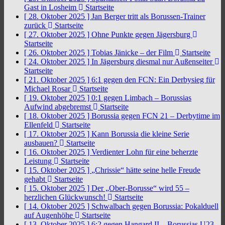
Gast in Losheim
Startseite
[ 28. Oktober 2025 ]
Jan Berger tritt als Borussen-Trainer
zurück
Startseite
[ 27. Oktober 2025 ]
Ohne Punkte gegen Jägersburg
Startseite
[ 26. Oktober 2025 ]
Tobias Jänicke – der Film
Startseite
[ 24. Oktober 2025 ]
In Jägersburg diesmal nur Außenseiter
Startseite
[ 21. Oktober 2025 ]
6:1 gegen den FCN: Ein Derbysieg für
Michael Rosar
Startseite
[ 19. Oktober 2025 ]
0:1 gegen Limbach – Borussias
Aufwind abgebremst
Startseite
[ 18. Oktober 2025 ]
Borussia gegen FCN 21 – Derbytime im
Ellenfeld
Startseite
[ 17. Oktober 2025 ]
Kann Borussia die kleine Serie
ausbauen?
Startseite
[ 16. Oktober 2025 ]
Verdienter Lohn für eine beherzte
Leistung
Startseite
[ 15. Oktober 2025 ]
„Chrissie“ hätte seine helle Freude
gehabt
Startseite
[ 15. Oktober 2025 ]
Der „Ober-Borusse“ wird 55 –
herzlichen Glückwunsch!
Startseite
[ 14. Oktober 2025 ]
Schwalbach gegen Borussia: Pokalduell
auf Augenhöhe
Startseite
[ 13. Oktober 2025 ]
6:2 gegen Hangard II – Borussias U23