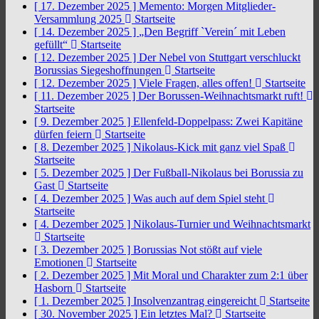
[ 17. Dezember 2025 ]
Memento: Morgen Mitglieder-
Versammlung 2025
Startseite
[ 14. Dezember 2025 ]
„Den Begriff `Verein´ mit Leben
gefüllt“
Startseite
[ 12. Dezember 2025 ]
Der Nebel von Stuttgart verschluckt
Borussias Siegeshoffnungen
Startseite
[ 12. Dezember 2025 ]
Viele Fragen, alles offen!
Startseite
[ 11. Dezember 2025 ]
Der Borussen-Weihnachtsmarkt ruft!
Startseite
[ 9. Dezember 2025 ]
Ellenfeld-Doppelpass: Zwei Kapitäne
dürfen feiern
Startseite
[ 8. Dezember 2025 ]
Nikolaus-Kick mit ganz viel Spaß
Startseite
[ 5. Dezember 2025 ]
Der Fußball-Nikolaus bei Borussia zu
Gast
Startseite
[ 4. Dezember 2025 ]
Was auch auf dem Spiel steht
Startseite
[ 4. Dezember 2025 ]
Nikolaus-Turnier und Weihnachtsmarkt
Startseite
[ 3. Dezember 2025 ]
Borussias Not stößt auf viele
Emotionen
Startseite
[ 2. Dezember 2025 ]
Mit Moral und Charakter zum 2:1 über
Hasborn
Startseite
[ 1. Dezember 2025 ]
Insolvenzantrag eingereicht
Startseite
[ 30. November 2025 ]
Ein letztes Mal?
Startseite