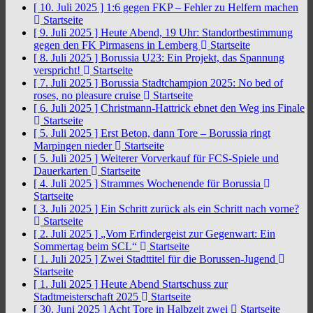
[ 10. Juli 2025 ]
1:6 gegen FKP – Fehler zu Helfern machen
Startseite
[ 9. Juli 2025 ]
Heute Abend, 19 Uhr: Standortbestimmung
gegen den FK Pirmasens in Lemberg
Startseite
[ 8. Juli 2025 ]
Borussia U23: Ein Projekt, das Spannung
verspricht!
Startseite
[ 7. Juli 2025 ]
Borussia Stadtchampion 2025: No bed of
roses, no pleasure cruise
Startseite
[ 6. Juli 2025 ]
Christmann-Hattrick ebnet den Weg ins Finale
Startseite
[ 5. Juli 2025 ]
Erst Beton, dann Tore – Borussia ringt
Marpingen nieder
Startseite
[ 5. Juli 2025 ]
Weiterer Vorverkauf für FCS-Spiele und
Dauerkarten
Startseite
[ 4. Juli 2025 ]
Strammes Wochenende für Borussia
Startseite
[ 3. Juli 2025 ]
Ein Schritt zurück als ein Schritt nach vorne?
Startseite
[ 2. Juli 2025 ]
„Vom Erfindergeist zur Gegenwart: Ein
Sommertag beim SCL“
Startseite
[ 1. Juli 2025 ]
Zwei Stadttitel für die Borussen-Jugend
Startseite
[ 1. Juli 2025 ]
Heute Abend Startschuss zur
Stadtmeisterschaft 2025
Startseite
[ 30. Juni 2025 ]
Acht Tore in Halbzeit zwei
Startseite