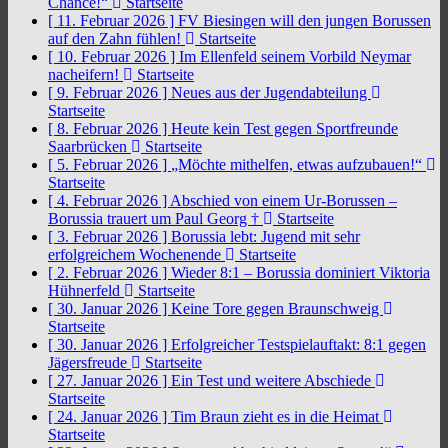
Chance!“
Startseite
[ 11. Februar 2026 ]
FV Biesingen will den jungen Borussen
auf den Zahn fühlen!
Startseite
[ 10. Februar 2026 ]
Im Ellenfeld seinem Vorbild Neymar
nacheifern!
Startseite
[ 9. Februar 2026 ]
Neues aus der Jugendabteilung
Startseite
[ 8. Februar 2026 ]
Heute kein Test gegen Sportfreunde
Saarbrücken
Startseite
[ 5. Februar 2026 ]
„Möchte mithelfen, etwas aufzubauen!“
Startseite
[ 4. Februar 2026 ]
Abschied von einem Ur-Borussen –
Borussia trauert um Paul Georg †
Startseite
[ 3. Februar 2026 ]
Borussia lebt: Jugend mit sehr
erfolgreichem Wochenende
Startseite
[ 2. Februar 2026 ]
Wieder 8:1 – Borussia dominiert Viktoria
Hühnerfeld
Startseite
[ 30. Januar 2026 ]
Keine Tore gegen Braunschweig
Startseite
[ 30. Januar 2026 ]
Erfolgreicher Testspielauftakt: 8:1 gegen
Jägersfreude
Startseite
[ 27. Januar 2026 ]
Ein Test und weitere Abschiede
Startseite
[ 24. Januar 2026 ]
Tim Braun zieht es in die Heimat
Startseite