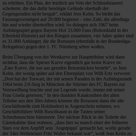
zu erhöhen. Ein Plan, der letztlich am Veto der Schlossbrauerei
scheiterte, die das dafür benötigte Gelände oberhalb der
Gegengeraden nicht hergab“, erklärt Jens Kelm. So bleibt das
Fassungsvermögen auf 29.000 begrenzt – eine Zahl, die allerdings
hin und wieder übertroffen wird: So drängen sich 1967 beim
Aufstiegsspiel gegen Bayern Hof 33.000 Fans (Rekordzahl in der
Ellenfeld-Historie) auf den Rängen zusammen, vier Jahre später sind
es 31.000 Anhänger, die die Borussen (ebenfalls in der Bundesliga-
Relegation) gegen den 1. FC Nürnberg sehen wollen.
Beim Übergang von der Westkurve zur Haupttribüne wird dann
sichtbar, dass die Spieser Kurve eigentlich gar keine Kurve ist:
„Eine Kurve, die nur aus geraden Betonstücken besteht“, so Jens
Kelm, der wenig später auf den Ehrenplatz von Willi Ertz verweist:
„Dort hat der Torwart, der mit seinen Paraden in der Aufstiegsrunde
1964 beim 2:0-Sieg in München die Stürmer des FC Bayern zur
Verzweiflung brachte und zur Legende wurde, immer mit seiner
Frau Gisela gesessen.“ In den dunklen Katakomben der alten
Tribüne aus den 30er-Jahren können die Borussen dann die alte
Geschäftsstelle (mit Holzboden) in Augenschein nehmen, wo
Geschäftsführer Willi Buschbaum in die Tasten seiner
Schreibmaschine hämmerte. Der nächste Blick in die Toilette der
Gästekabine lässt erahnen, „dass hier so manch einer der früheren
Stars vor dem Anpfiff sein `Angstpippi´ gemacht hat, wofür gerade
der 54er-Weltmeister Fritz Walter bekannt war“, weiß Jens Kelm zu