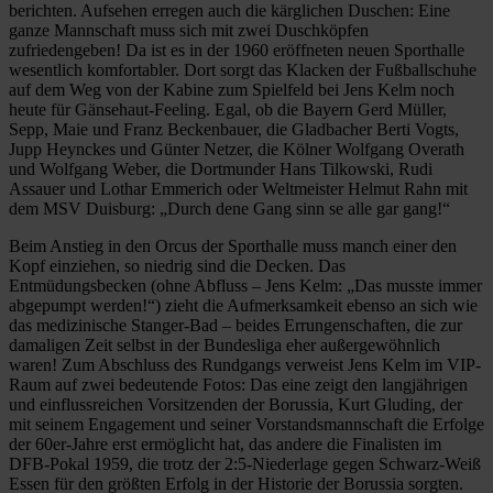
berichten. Aufsehen erregen auch die kärglichen Duschen: Eine
ganze Mannschaft muss sich mit zwei Duschköpfen
zufriedengeben! Da ist es in der 1960 eröffneten neuen Sporthalle
wesentlich komfortabler. Dort sorgt das Klacken der Fußballschuhe
auf dem Weg von der Kabine zum Spielfeld bei Jens Kelm noch
heute für Gänsehaut-Feeling. Egal, ob die Bayern Gerd Müller,
Sepp, Maie und Franz Beckenbauer, die Gladbacher Berti Vogts,
Jupp Heynckes und Günter Netzer, die Kölner Wolfgang Overath
und Wolfgang Weber, die Dortmunder Hans Tilkowski, Rudi
Assauer und Lothar Emmerich oder Weltmeister Helmut Rahn mit
dem MSV Duisburg: „Durch dene Gang sinn se alle gar gang!“
Beim Anstieg in den Orcus der Sporthalle muss manch einer den
Kopf einziehen, so niedrig sind die Decken. Das
Entmüdungsbecken (ohne Abfluss – Jens Kelm: „Das musste immer
abgepumpt werden!“) zieht die Aufmerksamkeit ebenso an sich wie
das medizinische Stanger-Bad – beides Errungenschaften, die zur
damaligen Zeit selbst in der Bundesliga eher außergewöhnlich
waren! Zum Abschluss des Rundgangs verweist Jens Kelm im VIP-
Raum auf zwei bedeutende Fotos: Das eine zeigt den langjährigen
und einflussreichen Vorsitzenden der Borussia, Kurt Gluding, der
mit seinem Engagement und seiner Vorstandsmannschaft die Erfolge
der 60er-Jahre erst ermöglicht hat, das andere die Finalisten im
DFB-Pokal 1959, die trotz der 2:5-Niederlage gegen Schwarz-Weiß
Essen für den größten Erfolg in der Historie der Borussia sorgten.