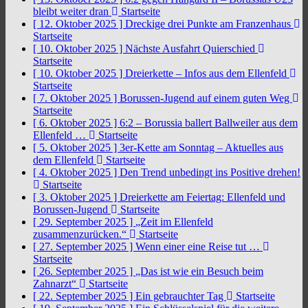
bleibt weiter dran
Startseite
[ 12. Oktober 2025 ]
Dreckige drei Punkte am Franzenhaus
Startseite
[ 10. Oktober 2025 ]
Nächste Ausfahrt Quierschied
Startseite
[ 10. Oktober 2025 ]
Dreierkette – Infos aus dem Ellenfeld
Startseite
[ 7. Oktober 2025 ]
Borussen-Jugend auf einem guten Weg
Startseite
[ 6. Oktober 2025 ]
6:2 – Borussia ballert Ballweiler aus dem
Ellenfeld …
Startseite
[ 5. Oktober 2025 ]
3er-Kette am Sonntag – Aktuelles aus
dem Ellenfeld
Startseite
[ 4. Oktober 2025 ]
Den Trend unbedingt ins Positive drehen!
Startseite
[ 3. Oktober 2025 ]
Dreierkette am Feiertag: Ellenfeld und
Borussen-Jugend
Startseite
[ 29. September 2025 ]
„Zeit im Ellenfeld
zusammenzurücken.“
Startseite
[ 27. September 2025 ]
Wenn einer eine Reise tut …
Startseite
[ 26. September 2025 ]
„Das ist wie ein Besuch beim
Zahnarzt“
Startseite
[ 22. September 2025 ]
Ein gebrauchter Tag
Startseite