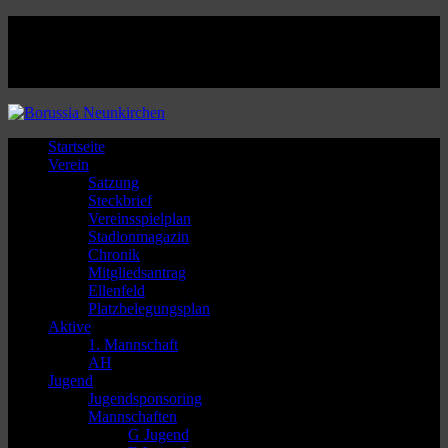
Facebook
Twitter
Instagram
Youtube
Startseite
Verein
Satzung
Steckbrief
Vereinsspielplan
Stadionmagazin
Chronik
Mitgliedsantrag
Ellenfeld
Platzbelegungsplan
Aktive
1. Mannschaft
AH
Jugend
Jugendsponsoring
Mannschaften
G Jugend